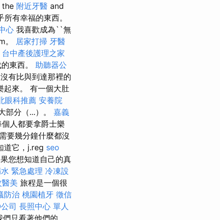
the
附近牙醫
and
乎所有幸福的東西。
中心
我喜歡成為``無
lm。
居家打掃
牙醫
台中產後護理之家
代的東西。
助聽器公
沒有比與到達那裡的
起來。 有一個大肚
北眼科推薦
安養院
部分（...）。
嘉義
每個人都要拿爵士樂
需要幾分鐘什麼都沒
它，j.reg
seo
 如果您想知道自己的真
漏水 緊急處理
冷凍設
紋醫美
旅程是一個很
蟻防治
桃園植牙
徵信
O公司
長照中心 單人
我們只看著他們的