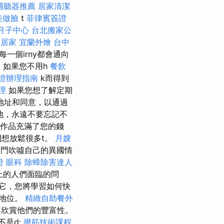
輔聽器推薦
居家清潔
美做臉
t
菲律賓簽證
月子中心
台北搬家公
。
居家
宜蘭外燴
台中
一個irny都會通向
用
如果您不用h
餐飲
證辦理指南
k而得到
理
如果您想了解定期
地址和同意，以通過
地，永遠不要忘記不
“作品充滿了您的錢
們想放鬆很多t。
月嫂
閥門吹噓自己的異國情
證
眼科
除蟑除害達人
k上的人們面臨的問
它，您將學習如何快
利地位。
精緻自助餐外
不欣賞他們的豐富性。
不是d;
撥筋技術課程