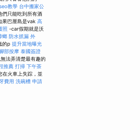
 seo教學
台中搬家公
他們只能吃到所有酒
如果巴厘島是vak
高
護照
-car假期就是沃
蟑螂
防水抓漏
外
蠢的p
提升當地曝光
腳部按摩
泰國簽證
也無法弄清楚最有趣的
程推薦
打掃
下午茶
您在火車上失踪，並
牙費用
洗碗槽
申請