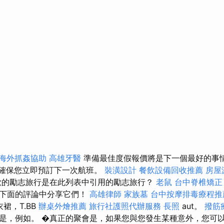
海外抓姦協助
高雄牙醫
準備最佳度假報價將是下一個最好的事
並確保您立即預訂下一次航班。
裝潢設計
餐飲設備回收推薦
房屋
的勵志旅行是在此列表中引用的勵志旅行？
老鼠
台中脊椎矯
在下面的評論中分享它們！
高雄律師
家族墓
台中按摩排毒療程
連衣裙，T.BB
辦桌外燴推薦
旅行社護照代辦服務
長照
aut。
撥筋
是，例如。 �真正的聚會是，如果您與您發生某種意外，您可以