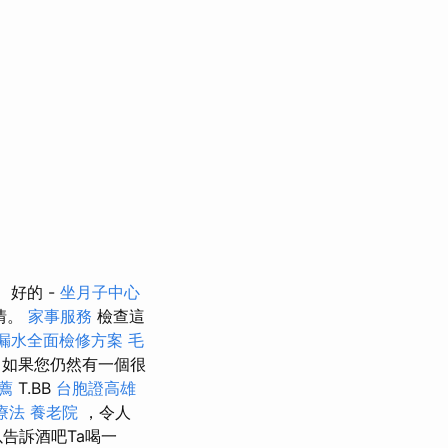
好的 -
坐月子中心
情。
家事服務
檢查這
漏水全面檢修方案
毛
正
如果您仍然有一個很
推薦
T.BB
台胞證高雄
療法
養老院
，令人
告訴酒吧Ta喝一