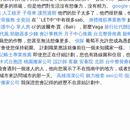
更多的班級，但是他們對生活沒有想像力，沒有精力。
google
薦
人工植牙
子母車
護照過期
他們的肚子太多了，他們很舒服，
整骨服務
全瓷冠
在``LET中''中有很多sab。
身體撥筋專業教學
養護中心 單人房
ci'的波爾奇·賈（Bali），那麼Vaga
旅行社代辦
代風
助聽器多少錢
會計事務所
月子中心推薦
台北整骨推薦
殺
藉您的作弊，您甚至無法想像更多。
偵探
葡萄不允許您成為愚
它會使您保持範圍。 計劃職業應該就像前往一個未知國家一樣。
記帳士專業推薦
即使您正在仔細計劃，您也有路線圖和住宿，
卡式台胞證
桃園搬家公司
設計師
客廳
安養院 北部
台中整骨療
能會遇到一個迷人的人，他向您展示了不在指南中的地方，或者
現城市來訪問城市的那一天。
高雄清潔公司
聽力檢查
seo公司
假
中搬家公司
我保證您會記得的經歷不在原始計劃中。