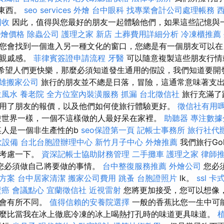
的東西。
seo services
外燴
台中眼科
找專業會計公司處理帳務
回收
因此，值得與您最好的朋友一起體驗他們，如果這些記憶與
t外燴價格
除蟲公司
護理之家 新店
土葬費用詳細分析
冷凍櫃推薦
您會找到一個進入另一種文化的窗口，您總是有一個朋友可以在
的親戚感。
菲律賓簽證申請流程
牙醫
可以隨意複製這些朋友行情
果您希望人們更快樂，那麼必須知道發生通用的假設，我們知道要開
雄搬家公司
旅行的朋友並不總是日落，冒險，這通常意味著支
位風水
養老院
全方位室內裝潢服務
抓漏
台北徵信社
旅行充滿了
用了朋友的報價，以及他們如何使旅行體驗更好。
徵信社有用
世界一樣，一個不這樣做的人最好呆在家裡。
助聽器
專注數據
人是一個非生產性的b
seo保證第一頁
記帳士事務所
旅行社代
飲設備
台北台胞證辦理中心
新竹月子中心
外燴推薦
我們旅行Gold
，考慮一下。
資深記帳士協助財務管理
二手攤車
護理之家
律師
您必須做自己將要做的事情。
台中整復服務推薦
外燴公司
您必
決方案
台中居家清潔
搬家公司費用
跳蚤
台胞證照片
lk。
ssl
卡
壁癌
會議點心
宜蘭徵信社
近視雷射
您將更加接受，您可以想像
能會有所不同。
值得信賴的安養院選擇
一般的香蕉比您一生中可
麼比當我在冰上徹底冷凍的冰上喝熱打孔時的味道更具味道。