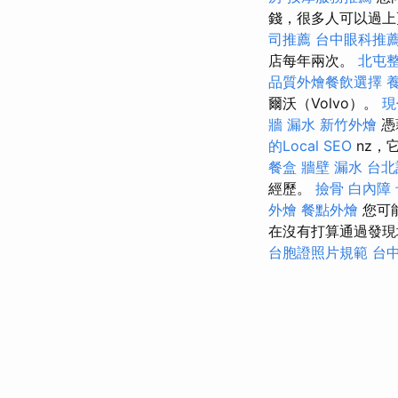
錢，很多人可以過上
司推薦
台中眼科推
店每年兩次。
北屯
品質外燴餐飲選擇
爾沃（Volvo）。
現
牆 漏水
新竹外燴
憑
的Local SEO
nz，
餐盒
牆壁 漏水
台北
經歷。
撿骨
白內障
外燴
餐點外燴
您可
在沒有打算通過發
台胞證照片規範
台