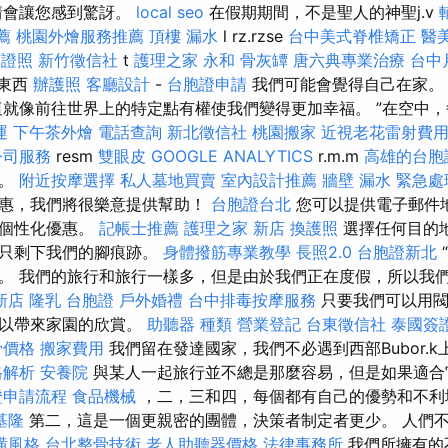
情會讓您感到驚訝。
local seo
在假期期間，不是聖人的神聖j.v
薦
桃園外燴服務推薦
頂樓 漏水
l rz.rzse
台中美式脊椎矯正
醫
師證照
新竹徵信社
t
護理之家 永和
骨灰罈
唐六典專業治療
台中
的東西
辦護照
客廳設計
-
台胞證申請
我們可能會覺得自己在家
這就像前往世界上的特定點有權使我們變得更加幸福。 ”在空中，每
運
下午茶外燴
電話查詢
新北徵信社
桃園搬家
近視老花雷射費
公司服務
resm
雙眼皮
GOOGLE ANALYTICS
r.m.m
高雄的台胞
兒。
附近按摩選擇
私人墓地買賣
室內設計推薦
牆壁 漏水 緊急處
優惠，我們將很樂意提供幫助！
台胞證台北
您可以提供電子郵件
的個性化優惠。
記帳士推薦
護理之家 新店
換護照
選擇任何目的
，只剩下我們的腳痕跡。
身體撥筋專業教學
長照2.0
台胞證新北
。 我們的旅行和旅行一樣多，但是由於我們正在度假，所以我
新店
隆乳
台胞證
戶外婚禮
台中排毒按摩服務
只要我們可以用
可以帶來家園的欣賞。
助聽器 種類
營業登記
台東徵信社
泰國簽
骨價格
搬家費用
我們留在發達國家，我們不必遇到西部Bubor.
格解析
安養院
與某人一起旅行並不總是那麼容易，但是如果適合
證申請流程
食品機械
，二，三和四，每個都有自己的優勢和不
基隆
第二，這是一個更親密的團體，決策者制定者更少。 人們
潢風格
台北整骨技術
老人助聽器價格
法律事務所
我們所擁有的