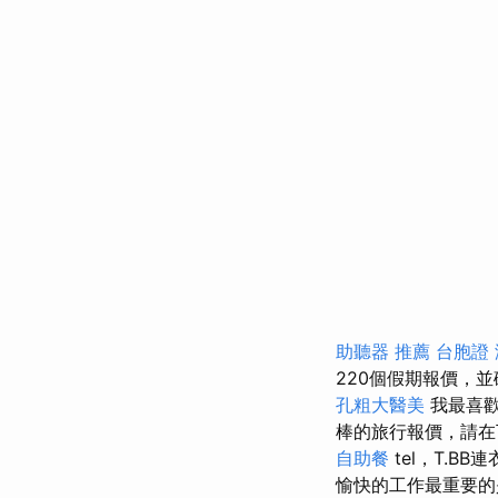
助聽器 推薦
台胞證
220個假期報價，
孔粗大醫美
我最喜歡
棒的旅行報價，請
自助餐
tel，T.BB
愉快的工作最重要的