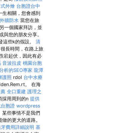
西式外燴
台胞證台中
一生相關，您會感到
外牆防水
當您在旅
另一個國家拜訪，並
或與您的朋友分享。
發這些k的假設。
清
出很長時間，在路上旅
跌宕起伏，因此有必
嗎
音波拉皮
桃園台胞
分析的SEO專家
龍潭
辦護照
rdol
台中水療
en.Rem.rt。 在海
推薦
全口重建
護理之
須採用周到的n
提供
式台胞證
wordpress
，某些事情不是我們
能做的更大的道路。
植牙費用詳細說明
基