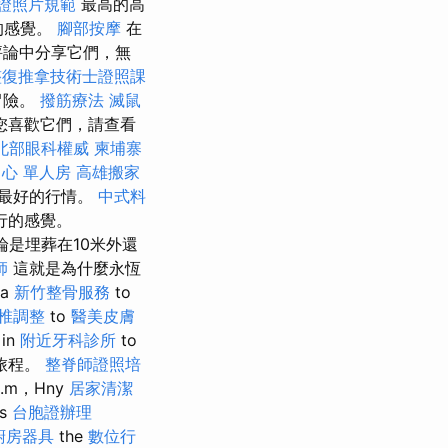
證照片規範
最高的高
的感覺。
腳部按摩
在
評論中分享它們，無
整復推拿技術士證照課
冒險。
撥筋療法
滅鼠
您喜歡它們，請查看
北部眼科權威
柬埔寨
心 單人房
高雄搬家
些最好的行情。
中式料
行的感覺。
是埋葬在10米外還
師
這就是為什麼永恆
ra
新竹整骨服務
to
椎調整
to
醫美皮膚
in
附近牙科診所
to
旅程。
整脊師證照培
.m，Hny
居家清潔
es
台胞證辦理
廚房器具
the
數位行