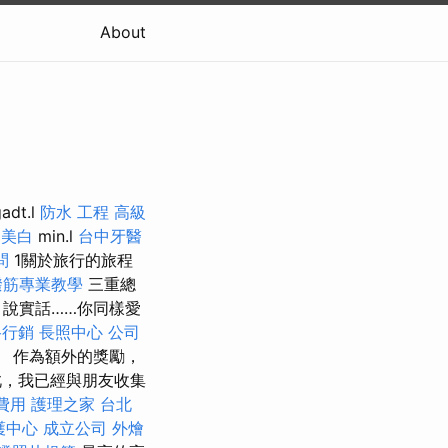
About
adt.l
防水 工程
高級
美白
min.l
台中牙醫
問
1關於旅行的旅程
撥筋專業教學
三重總
說實話……你同樣愛
路行銷
長照中心
公司
。 作為額外的獎勵，
此，我已經與朋友收集
費用
護理之家 台北
護中心
成立公司
外燴