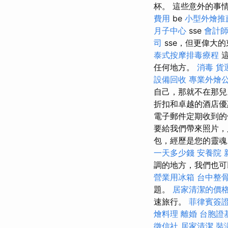
杯。 這些意外的事
費用
be
小型外燴推
月子中心
sse
會計
司
sse，但更偉大
泰式按摩排毒療程
任何地方。
消毒
貨
設備回收
專業外燴
自己，那就不在那
折扣和卓越的酒店
電子郵件定期收到
要給我們帶來照片
包，經歷是您的靈魂
一天多少錢
安養院 
調的地方，我們也
營業用冰箱
台中整
題。
居家清潔的價
速旅行。
菲律賓簽
燴料理
離婚
台胞證
徵信社
居家清潔
裝