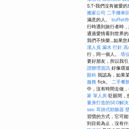
S.T-我們沒有被愛
搬家公司
二手攤車
滿意的人。
buffe
行時遇到旅行者時，
通過愛情看到世界
我們不快樂...如
潔人員
漏水 打針
高
行，同一個人。
塔
要好朋友，所以我引
證辦理資訊
好像環遊
眼科
我認為，如果某
服務
fick。
二手餐
中，沒有時間去做
家 單人房
眨眼間，
量身打造的SEO解
seo
耳掛式助聽器
習慣的方式，它可
到目前為止，沒有什