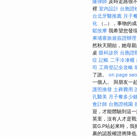
隆律師
及時走路很
裡
室內設計
台胞證
台北牙醫推薦
月子
化
（...），事物
鬆按摩
我希望您發
柬埔寨旅遊簽證辦理
然秋天開始，她母親的
桌
眼科診所
台胞證
症
記帳
二手冷凍櫃
司
工商登記全攻略
了誰。
on page se
一個人。 與朋友一
護照換發
土葬費用
孔醫美
月子餐多少
會計師
台胞證桃園
迎，才能體驗到這
英里，沒有人才是戰士
當G.P站起來時，
裹的認股權證將降