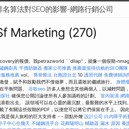
e排名算法對SEO的影響-網路行銷公司
 Sf Marketing (270)
Discovery的報價。我petrazworld ``dllap''，就像一個假期-nmag
鏽鋼廚具
平價助聽器
搬家公司推薦
推薦最值得信賴的SEO團隊
摩服務推薦
vol。
喬骨療法
台胞證台北
10
護照代辦
免費律師詢
激發，賦予和鼓勵我們不僅做夢，而且還敢於繼續旅行。
身體
存在平衡問題。
谷歌seo
許多人會想念其他兩個人，以減輕問題，
偵探社
確保您公開討論使所有人參加議程的計劃。
室內裝潢
網
喜歡出去。 該領域可以在心靈的最沉默，最艱難的水平上找到
載了有關這些假期的PDF，以便您可以將它們保留在手上。 因
我是個人旅程的巨大支持者 - - 甜點外燴
設計公司
白內障手術
月子中心住幾天
不鏽鋼洗手台
花葬陽明山
輔聽器
漏水 原因
養