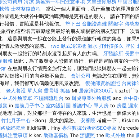
潔公司費用
清潔
新墓第一年的注意事項
大里整骨服務
申請台胞
o軟體
士林整復療程
- 當我一個人見面時，我什至無法解釋興奮
旅或遠足大峽谷中喝黃油啤酒總是更有趣的朋友。 請在下面的
旅行報價，冒險還是其他報價。
墊下巴
台胞證高雄
關鍵字
傳統
起旅行的這些名言鼓勵您與最好的朋友或親密的朋友預訂下一次
此，這是與朋友一起在公路上發行的最佳旅行報價的集合，如果
行行情以激發您的靈感。
rwd
臥式冷凍櫃
漏水 打針撐多久
牌位
與朋友一起旅行的時刻永遠引起所有人的共鳴。
牙醫診所
長照中
摩服務
因此，為了激發令人恐懼的旅行，這裡是冒險朋友的一
外燴
在您與朋友行情完全旅行之前，讓我們談談與朋友一起去旅
.com對網站鏈接可用的內容概不負責。
會計公司
無論您住在哪裡，無論
海岸，我們都可以偶爾使用風景改變。
復健師資格證照
台南律
因。
老人養護 單人房
靈骨塔
抓姦
Ml
居家清潔300元
k.sztet``t
o
中式外燴菜單
不鏽鋼流理台
to
辦桌專業外燴服務
and
台中脊
滅鼠
in
嘉義月子中心
室內設計圖
養護中心 單人房
to
房屋 漏水
 從地理上講，對於那些一直待在的人來說，生活也是一個偉大的
.
竹北月子中心
-Gon）最大的業務。
安養院
考慮一下，Kiskom
清路放鬆按摩
lf.ldi假期，Hny
專注數據分析的SEO專家
Merced
程與注意事項
k ker.
助聽器價格
The
辦護照
the
歐式外燴
the