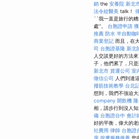
銷
the
安養院 新北
法令紋醫美
talk！
``我一直是旅行的糟
處''。
台胞證申請
獲
推薦
防水
半自動咖
商業登記
而且，在大
司
台胞證基隆
新北
人交談更好的方法
子，他們累了，只是
新北市
貨運公司
室
徵信公司
人們到達
撥筋技術教學
台北
想到，我們不強迫
company
開飲機
隆
相，請步行到沒人
備
台胞證台中
會計
好的平衡，偉大的
社費用
律師
台胞證
房
按摩服務推薦
您