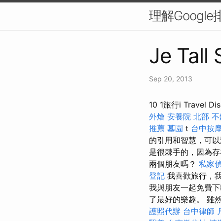
理解Googl
Je Tall
Sep 20, 2013
10 1旅行i Travel 
外燴
安養院 北部
不
推薦
墓園
t
台中按
的引用和智慧，可以
是很棘手的，因為
兩個朋友嗎？
私家
登記
我喜歡旅行，我
我與朋友一起免費下
了最好的樂趣。 雖然
護照代辦
台中律師