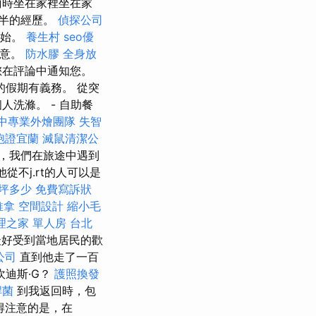
雨時坐在家裡坐在家
一半的經歷。
偵探公司
開始。
養生村
seo優
同意。
防水膠
全身放
您在評論中通知您。
假期有義務。 從突
人洗滌。 - 自助餐
中專業外燴團隊
失智
胞證宜蘭
滅鼠清潔公
，我們在旅途中遇到
從不j.rt的人可以是
坪多少
免費寫訴狀
推拿
空間設計
縮小毛
理之家 單人房
台北
最好受到當地居民的歡
公司
直到他走了一百
坎迪斯·G？
護照換發
桿菌
到我返回時，包
得注意的是，在