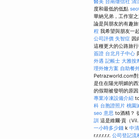
醫美
台南徵信社
清
度和最低的低點
se
華納兄弟，工作室之
論是與朋友的有趣
程
我希望與朋友一
公司評價
失智症
因
這種更大的公路旅
簽證
台北月子中心
外遇
記帳士
大雅按
理外燴方案
自助餐
Petrazworld
是住在陽光明媚的西
的假期被發明的原
專業冷凍設備介紹
t
科
台胞證照片
桃園
seo 意思
to酒精？
訓
這是維爾·貢（Vil
一小時多少錢
k
中
r.r.r.r.r.r.
公司登記流