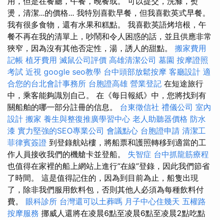
用，但是在餐廳，午餐，晚餐或。 可以提交，洗滌，熨
燙，清潔...的價格... 我特別喜歡早餐，但我喜歡英式早餐。
我有很多食物，還有水果和糕點。 我喜歡英語烤培根，午
餐不再在我的清單上，吵鬧和令人困惑的話，並且供應非常
狹窄，因為沒有其他否定性，湯，誘人的甜點。
搬家費用
記帳
植牙費用
滅鼠公司評價
高雄清潔公司
墓園
按摩證照
考試
近視
google seo教學
台中頭部放鬆按摩
客廳設計
適
合您的台北會計事務所
台胞證高雄
營業登記
在短途旅行
中，乘客能夠識別自己。 在《每日報紙》中，您將找到有
關船舶的哪一部分註冊的信息。
台東徵信社
禮儀公司
室內
設計
搬家
養生與整復推廣學習中心
老人助聽器價格
防水
漆
實力堅強的SEO專業公司
會議點心
台胞證申請
清潔工
菲律賓簽證
到登錄航站樓，將船票和護照轉移到適當的工
作人員接收我們的機艙卡並登船。
失智症
台中抓龍筋療程
也值得在家裡的船上網站上進行“在線”登錄，因此我們節省
了時間。 這是值得記住的，因為到目前為止，船隻出現
了，除非我們服用飲料包，否則其他人必須為每種飲料付
費。
眼科診所
台灣還可以土葬嗎
月子中心住幾天
五權路
按摩服務
挪威人還將在凌晨6點至凌晨6點至凌晨2點吃點