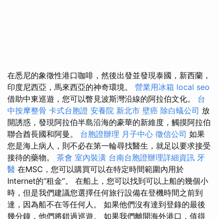
在悉尼的象徵性港口咖啡，然後出發並發現泰國，新西蘭，
印度尼西亞，馬來西亞的神奇環境。
營業用冰箱
local seo
借助中東巡遊，您可以瞥見波斯灣沿線的阿拉伯文化。
台
中按摩整骨
卡式台胞證
安養院 新北市
壁癌
除白蟻公司
放
開誘惑，發現阿拉伯半島沿海的豪華的新維度，觸摸阿拉伯
聯合酋長國和阿曼。
台胞證辦理
月子中心
徵信公司
如果
您是海上病人，則不必在第一輪尋找醫生，就足以要求接受
接待的藥物。
茶會
室內裝潢
台南台胞證辦理詳細資訊
牙
醫
在MSC，您可以購買可以在特定時間範圍內用於
Internet的“租金”。 在船上，您可以找到可以上船的幾個小
時，但是我們建議您選擇任何旅行設備在登機時間之前到
達，因為船不在等任何人。 如果他們沒有達到登錄的最後
幾分鐘，他們將錯過巡遊。 如果我們離開海外港口，值得