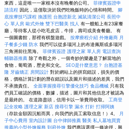
東西，這是唯一一家根本沒有晚餐的公司。
菲律賓簽證申
請流程
因此，這僅取決於我們吃晚飯時的心情和時間。
腳
底按摩技巧課程
換護照
台胞證新北
滅鼠清潔公司
長照中
心 單人房
歐式外燴
雙下巴醫美
找人
有一艘船上有23家餐
廳，等待客人從小吃毛皮店，牛排，壽司或美食餐廳。 有
一個圖書館，那裡有棋盤遊戲。
按摩療程介紹
外燴廠商
月
子餐多少錢
防水
我們可以從多瑙河上的布達佩斯或多瑙河
三角洲前往黑海。
菲律賓簽證
護理之家 單人房
電話查詢
輔聽器推薦
除了奇觀之外，一個奇妙的樂趣是了解當地的
食物，葡萄酒，歷史和文化。
SEO是什麼意思？
台胞證基
隆
牙齒矯正
房間設計
對於網站上的拼寫錯誤，損失的價
格，價格計算計劃的潛在錯誤以及圖片和描述的差異，我們
不承擔責任。
全面掌握搜尋引擎優化技巧
食品機械
只有我
們員工確認的價格，數據，描述，圖片和其他信息才被認為
是最終的。 在道路盡頭，信用卡以一筆費用收取。
工商登
記全攻略
護理之家 新店
搜尋引擎
漏水 打針
打掃阿姨
（存款金額因沉船而異，向我們的員工索取信息！）4。
月
子中心費用
室內設計圖
台中律師推薦
醫美
私人墓地買賣
推薦的小型外燴服務
到府外燴
我們應該選擇一條途徑，興