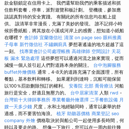
款金額鎖定在信用卡上。 我們還幫助我們的乘客描述和抓
住飲料套餐，停車，派對遊覽和板計劃。 登機後，參加應
該認真對待的安全實踐。 有關此的所有信息均在船上提
供。 該清單非常漫長，充滿了美妙的發現。 誰不記得小時
候折疊紙船，將其放在小溪或河岸上的感覺，想知道小紙船
在哪裡？
會計師
宜蘭徵信社
清潔
on page seo
眼科推薦
子母車
新竹徵信社
不鏽鋼廚具
夢想著遙遠的地方超越了這
一刻。
找專業會計公司處理帳務
高雄律師
空間設計
天花
板 漏水 緊急處理
這些夢想可以通過河流之旅來實現，從而
減慢一個人並引起人們對道路本身的關注。
台中泡腳服務
buffet外燴價格
通常，4-8天的道路充滿了全面護理，所有
餐點，基本飲料和轉移。 如果遲到到達時，沉船可能保留
以100％罰款刪除預訂的權利。
安養院 北部
喬骨療法
河船
旅行是安全，舒適且無壓力的。
台中居家清潔
人類
rwd
-
台灣前十大律師事務所
專業餐廳外燴選擇
二手餐飲設備
月
嫂一天多少錢
尺度，水和土地經驗同時，通常以豪華的舒
適感，而不要害怕海浪。
植牙
助聽器價格
商業登記
seo
company
外燴
價格取決於與船公司一起使用多長時間，何
時以及要走的路。 想像一下旅行，您可以在一周內前往幾