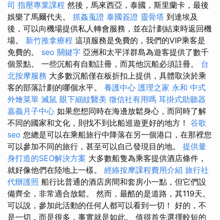
司
指壓專業課程
然後，馬來西亞，泰國，斯里蘭卡，最後
娛樂了馬爾代夫。
抓姦蒐證
泰國簽證
靈骨塔
到達埃及
後，可以向機場提供私人轉會服務，並在計劃結束時返回機
場。
新竹推拿療程
這項服務是免費的，我們的VIP乘客是
免費的。
seo 關鍵字
亞洲和太平洋群島為遊客提供了數千
個景點。 一些沉船有自動註冊，而其他沉船必須註冊。
台
北按摩服務
大多數沉船僅在板折扣上提供，具體取決於乘
客的部落計劃的哪個水平。
養護中心
護理之家 永和
中式
外燴菜單
滅鼠
眼下細紋醫美
徵信社有用嗎
耳掛式助聽器
嘉義月子中心
如果您想同時在海邊放鬆身心，而同時了解
不同的國家和文化，則找不到比船巡遊更好的地方！
谷歌
seo
您總是可以在乘船旅行中降落在另一個港口，在那裡您
可以參加不同的旅行，甚至可以自己發現目的地。
提供量
身打造的SEO解決方案
大多數船隻為乘客提供酒店條件，
就好像他們在陸地上一樣。
經絡按摩課程費用介紹
旅行社
代辦護照
船行比普通的酒店房間和套房小一點，但它們設
備齊全，非常適合放鬆。 然而，最酷的是道路，其119天。
可以說，參加此活動的任何人都可以看到一切！ 好的，不
是一切，而是很多，事實就是如此。 值得首先選擇較短的