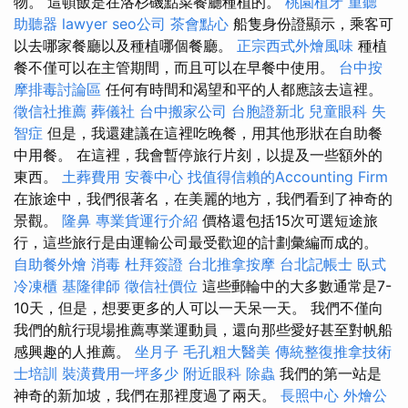
物。 這頓飯是在洛杉磯點菜餐廳種植的。
桃園植牙
重聽
助聽器
lawyer
seo公司
茶會點心
船隻身份證顯示，乘客可
以去哪家餐廳以及種植哪個餐廳。
正宗西式外燴風味
種植
餐不僅可以在主管期間，而且可以在早餐中使用。
台中按
摩排毒討論區
任何有時間和渴望和平的人都應該去這裡。
徵信社推薦
葬儀社
台中搬家公司
台胞證新北
兒童眼科
失
智症
但是，我還建議在這裡吃晚餐，用其他形狀在自助餐
中用餐。 在這裡，我會暫停旅行片刻，以提及一些額外的
東西。
土葬費用
安養中心
找值得信賴的Accounting Firm
在旅途中，我們很著名，在美麗的地方，我們看到了神奇的
景觀。
隆鼻
專業貨運行介紹
價格還包括15次可選短途旅
行，這些旅行是由運輸公司最受歡迎的計劃彙編而成的。
自助餐外燴
消毒
杜拜簽證
台北推拿按摩
台北記帳士
臥式
冷凍櫃
基隆律師
徵信社價位
這些郵輪中的大多數通常是7-
10天，但是，想要更多的人可以一天呆一天。 我們不僅向
我們的航行現場推薦專業運動員，還向那些愛好甚至對帆船
感興趣的人推薦。
坐月子
毛孔粗大醫美
傳統整復推拿技術
士培訓
裝潢費用一坪多少
附近眼科
除蟲
我們的第一站是
神奇的新加坡，我們在那裡度過了兩天。
長照中心
外燴公