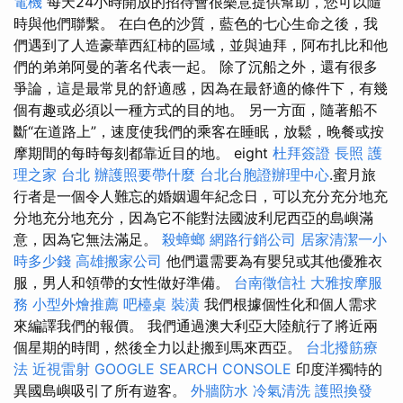
電機
每天24小時開放的招待會很樂意提供幫助，您可以隨
時與他們聯繫。 在白色的沙質，藍色的七心生命之後，我
們遇到了人造豪華西紅柿的區域，並與迪拜，阿布扎比和他
們的弟弟阿曼的著名代表一起。 除了沉船之外，還有很多
爭論，這是最常見的舒適感，因為在最舒適的條件下，有幾
個有趣或必須以一種方式的目的地。 另一方面，隨著船不
斷“在道路上”，速度使我們的乘客在睡眠，放鬆，晚餐或按
摩期間的每時每刻都靠近目的地。 eight
杜拜簽證
長照
護
理之家 台北
辦護照要帶什麼
台北台胞證辦理中心
.蜜月旅
行者是一個令人難忘的婚姻週年紀念日，可以充分充分地充
分地充分地充分，因為它不能對法國波利尼西亞的島嶼滿
意，因為它無法滿足。
殺蟑螂
網路行銷公司
居家清潔一小
時多少錢
高雄搬家公司
他們還需要為有嬰兒或其他優雅衣
服，男人和領帶的女性做好準備。
台南徵信社
大雅按摩服
務
小型外燴推薦
吧檯桌
裝潢
我們根據個性化和個人需求
來編譯我們的報價。 我們通過澳大利亞大陸航行了將近兩
個星期的時間，然後全力以赴搬到馬來西亞。
台北撥筋療
法
近視雷射
GOOGLE SEARCH CONSOLE
印度洋獨特的
異國島嶼吸引了所有遊客。
外牆防水
冷氣清洗
護照換發