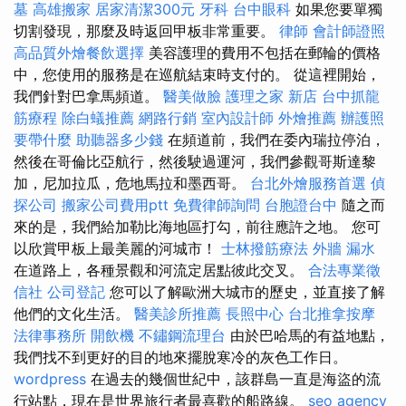
墓
高雄搬家
居家清潔300元
牙科
台中眼科
如果您要單獨
切割發現，那麼及時返回甲板非常重要。
律師
會計師證照
高品質外燴餐飲選擇
美容護理的費用不包括在郵輪的價格
中，您使用的服務是在巡航結束時支付的。 從這裡開始，
我們針對巴拿馬頻道。
醫美做臉
護理之家 新店
台中抓龍
筋療程
除白蟻推薦
網路行銷
室內設計師
外燴推薦
辦護照
要帶什麼
助聽器多少錢
在頻道前，我們在委內瑞拉停泊，
然後在哥倫比亞航行，然後駛過運河，我們參觀哥斯達黎
加，尼加拉瓜，危地馬拉和墨西哥。
台北外燴服務首選
偵
探公司
搬家公司費用ptt
免費律師詢問
台胞證台中
隨之而
來的是，我們給加勒比海地區打勾，前往應許之地。 您可
以欣賞甲板上最美麗的河城市！
士林撥筋療法
外牆 漏水
在道路上，各種景觀和河流定居點彼此交叉。
合法專業徵
信社
公司登記
您可以了解歐洲大城市的歷史，並直接了解
他們的文化生活。
醫美診所推薦
長照中心
台北推拿按摩
法律事務所
開飲機
不鏽鋼流理台
由於巴哈馬的有益地點，
我們找不到更好的目的地來擺脫寒冷的灰色工作日。
wordpress
在過去的幾個世紀中，該群島一直是海盜的流
行站點，現在是世界旅行者最喜歡的船路線。
seo agency