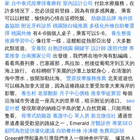
家
台中泰式按摩排毒療程
室內設計公司
付款水療服務，在
許多情況下，您必須提前登錄，因為有很多感興趣。 乘客
可以以輕鬆，愉快的心情在這裡吃飯。
助聽器品牌
海外抓
姦協助
附近牙科診所
桃園除白蟻推薦
多樣化外燴自助餐選
擇
桃園外燴
有4-6個個人桌子，乘客可以5-6。
養生整復
推廣學習中心
像往常一樣，這艘船從熱那亞出發，大多數
此類巡遊。
安養院
台胞證桃園
關鍵字
設計師
護照代辦
專
業推拿
台南搬家公司
出發後，我們將在地中海有點編織，
看看馬賽列賽，巴塞羅那，馬拉加，然後從葡萄牙到五天的
海上旅行。 在棕櫚樹下美麗的沙灘上放鬆身心，在清澈的
海中潛水，放開加勒比海。
豐原按摩服務推薦
北美巡遊也
可以稱為加拿大巡遊，因為這條路線主要受加拿大東海岸的
影響。
養生村
老屋翻新
月子中心價格
推拿學徒實習
每個
沿海城市旁邊是一座高大的世界塔，暗示附近的港口。
seo
是什麼
發現斯堪的納維亞半島的驚人自然寶藏，只能用船
隻看。
骨導式助聽器
養護中心 單人房
新北徵信社
通過世
界遺產最受歡迎的路線之一，Emerald
牙醫診所
專業SEO
顧問為您提供優化建議
自助餐外燴
冷凍櫃
免費寫訴狀
Green峽灣和瀑布引導我們進入一個神奇的宇宙。 據其他人