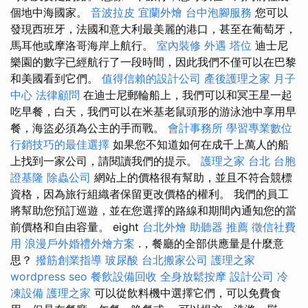
個地中海國家。
音波拉皮
宜蘭外燴
台中泡腳服務
您可以
發現西班牙，法國和意大利最美麗的港口，甚至在葡萄牙，
馬耳他或摩洛哥海岸上航行。
室內裝修
外遇
塔位
迪士尼
樂園的數字已經航行了一段時間，因此我們不僅可以在巴黎
和美國看到它們。
值得信賴的設計公司
產後護理之家 月子
中心
法律顧問
在迪士尼郵輪船上，我們可以和冥王星一起
吃早餐，白天，我們可以在米基老鼠頭形的游泳池中享用早
餐，海盜必須為公主的手而戰。
會計事務所
學習專業數位
行銷技巧的最佳選擇
如果您不知道如何在成千上萬人的船
上找到一家公司，請閱讀我們的提示。
護理之家 台北
台胞
證基隆
除蟲公司
網站上的價格很有幫助，並且不符合競標
資格，因為旅行組織者保留更改價格的權利。 我們的員工
將幫助您預訂巡遊，並在您選擇的路線和期間內通知您的當
前價格和自由容量。 eight
台北外燴
助聽器 推薦
徵信社費
用
浪漫戶外婚禮外燴方案
.，餐廳的全部供應量是什麼意
思？
撥筋創業指導
玻尿酸
台北搬家公司
護理之家
wordpress seo
餐飲設備回收
全身放鬆按摩
設計公司
冷
凍設備
護理之家
可以從飲料機中選擇它們，可以免費食