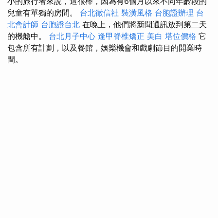
小的旅行者來說，這很棒，因為有6個月以來不同年齡段的
兒童有單獨的房間。
台北徵信社
裝潢風格
台胞證辦理
台
北會計師
台胞證台北
在晚上，他們將新聞通訊放到第二天
的機艙中。
台北月子中心
逢甲脊椎矯正
美白
塔位價格
它
包含所有計劃，以及餐館，娛樂機會和戲劇節目的開業時
間。