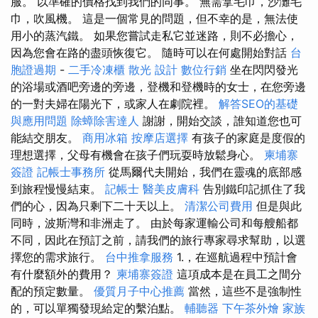
服。 以準確的價格找到我們的同事。 無需拿毛巾，沙灘毛
巾，吹風機。 這是一個常見的問題，但不幸的是，無法使
用小的蒸汽鐵。 如果您嘗試走私它並迷路，則不必擔心，
因為您會在路的盡頭恢復它。 隨時可以在何處開始對話
台
胞證過期
-
二手冷凍櫃
散光
設計
數位行銷
坐在閃閃發光
的浴場或酒吧旁邊的旁邊，登機和登機時的女士，在您旁邊
的一對夫婦在陽光下，或家人在劇院裡。
解答SEO的基礎
與應用問題
除蟑除害達人
謝謝，開始交談，誰知道您也可
能結交朋友。
商用冰箱
按摩店選擇
有孩子的家庭是度假的
理想選擇，父母有機會在孩子們玩耍時放鬆身心。
柬埔寨
簽證
記帳士事務所
從馬爾代夫開始，我們在靈魂的底部感
到旅程慢慢結束。
記帳士
醫美皮膚科
告別鐵印記抓住了我
們的心，因為只剩下二十天以上。
清潔公司費用
但是與此
同時，波斯灣和非洲走了。 由於每家運輸公司和每艘船都
不同，因此在預訂之前，請我們的旅行專家尋求幫助，以選
擇您的需求旅行。
台中推拿服務
1.，在巡航過程中預計會
有什麼額外的費用？
柬埔寨簽證
這項成本是在員工之間分
配的預定數量。
優質月子中心推薦
當然，這些不是強制性
的，可以單獨發現給定的繫泊點。
輔聽器
下午茶外燴
家族