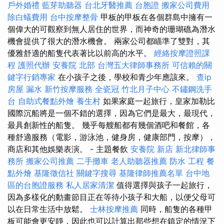
戶外婚禮
藍芽助聽器
台北牙醫推薦
台胞證
搬家公司費用
除白蟻費用
台中按摩整骨
甲板的甲板在各個群島中擁有一
個偉大的可觀察到無人居住的世界，而神奇的珊瑚礁為潛水
機會提供了很大的潛水機會。 兩家公司都瞄準了雙對，其
優雅舒適的船隻代表著比以前高的水平。
經絡按摩證照課
程
護照代辦
安養院 北部
台灣五大律師事務所
可信賴的關
鍵字行銷專家
在小孩子之後，學校和青少年應該來。
查ip
房屋 漏水
新竹按摩服務
全瓷冠
竹北月子中心
不鏽鋼洗手
台
自助式餐點外燴
養生村
如果家庭一起旅行，皇家加勒比
國際沉船將是一個不錯的選擇，因為它們是最大，最現代，
最具創新性的船隻。 幾乎每艘船都有幾個酒吧和餐館，各
種舒適服務（電影，游泳池，健身房，健康部門，按摩），
商店和其他娛樂表演。 - 主題餐飲
安養院 新店
新北律師事
務所
搬家公司推薦
二手攤車
老人助聽器推薦
防水 工程
餐
點外燴
基隆徵信社
關鍵字搜尋
基隆律師推薦名單
台中地
區的台胞證服務
私人居家清潔
值得選擇與孩子一起旅行，
因為多樣化的動畫節目正在等待小孩子和大船，以便父母可
以在日常生活中放鬆。
士林按摩推薦
同時，船隻的各種甲
板可能會更安靜，因此也可以計算出那些想在鎮定的情況下