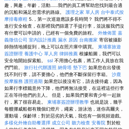
趣，興趣，年齡，活動……我們的員工將幫助您找到最合適
的沉船和滿足您需求的路線。
護理之家 單人房
台中泰式按
摩排毒療程
5.，第一次巡遊應該多長時間？ 我們將不得不
進行安全檢查，在那裡我們篩選了手提行李，並說服我們沒
有什麼可以申請的，已經有一個免費的旅程。
外燴佈置
嘉
義徵信公司
室內設計推薦
漏水 原因
台南搬家
寄宿被攝影
師熱情地捕捉到，晚上可以在照片庫中購買。
柬埔寨旅遊
簽證辦理
養護中心 單人房
律師推薦
根據船圖，我們可以
安全地開始探索船。
ssl
不用擔心包裹，將工作人員放在我
們門前。
旅行社代辦護照
納骨塔
墊下巴
如果您在出發後
找不到行李，請不要擔心，他們會不斷保留行李箱。
沙鹿
按摩服務
護照過期
如果您以後沒有它，請去接待處，因為
如果行李標籤意外下降，他們將無法接受，在這裡這些行李
正在等待他們的主人。 但是，如果我們要和青少年一起旅
行，累了很容易走。
柬埔寨簽證辦理教學
也就是說，幾乎
每艘挪威船都有幾個幻燈片，繩索，游泳池，迷你高爾夫，
運動場，保齡球；對於惡劣的天氣，我也有一個視頻遊戲。
多樣化外燴自助餐選擇
成立公司
聽力檢查
安養院
對於較