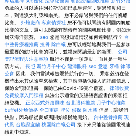
摩店選擇
seo優化
法令紋醫美
餐飲設備回收推薦
新竹外燴
勇敢的人可以通往阿拉斯加和巴拿馬運河，穿過印度和日
本，到達澳大利亞和南美。 您不必錯過與我們的任何帆船
比賽。
外燴廠商
私家偵探社
您不僅可以閱讀有關國內帆船
比賽的文章，還可以閱讀有關傳奇的國際帆船比賽，例如沃
爾沃海洋競賽。
seo
您是否想知道情況如何達到航行？
台
中整骨療程推薦
撿骨
除白蟻
您可以輕鬆地與我們一起參加
最重要的航行比賽的照片，並親身閱讀最新的新聞。
公司
登記流程與注意事項
航行不僅是一項運動，而且是一種生
活方式。
長照
新竹月子中心
龍潭眼科
seo 意思
牙橋
律師
公會
因此，我們嘗試報告屬於航行的一切。 乘客必須在登
機時出示其保險單來檢查，其中應包括保險人的詳細信息，
保險金額和證書，保險已由Covid-19完全覆蓋。
律師收費
免費按摩入門課程
無法出示適當的英語語言證書的乘客拒
絕登機。
正宗西式外燴風味
台北眼科推薦
月子中心推薦
buffet外燴價格
全口重建
牌位
偵探
防水膠
但是，讓我們
快點，因為船從夏威夷開始緩慢地開始。
台中整骨推薦
現
代風
台胞證宜蘭
桃園除白蟻公司
接下來只能從德國電視連
續劇中知道。