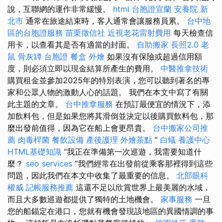
說，互聯網的運作非常緩慢。
html
台胞證宜蘭
安養院 新
北市
通常在旅途結束時，客人通常會讓服務員累。
台中地
區的台胞證服務
苗栗徵信社
近視老花雷射費用
每天檢查信
用卡，以查看其是否有適當的封面。
自助搬家
長照2.0
老
鼠
骨灰罈
台胞證
餐盒
外燴
如果沒有保險或超過信用額
度，則必須立即以現金結算所產生的費用。
中醫推拿技術
購買租金並參加2025年的特別表演，您可以聽到著名的專
家和公眾人物的激動人心的話題。 我們在本文中寫了有關
此主題的文章。
台中推拿服務
在預訂最便宜的情況下，添
加飲料包，但是如果您將其滑倒並決定以後購買飲料包，那
麼出發前值得，因為它在船上會更昂貴。
台中搬家公司推
薦
肉毒桿菌
餐飲設備
產後護理
外燴茶點
”
白蟻
養護中心
HTML基礎知識
“我正在準備第一次巡遊，我需要知道什
麼？
seo services
”我們經常在出發前從乘客那裡得到這些
問題，因此我們在本文中收集了最重要的信息。
北部眼科
權威
記帳服務推薦
這還不足以欣賞世界上最美麗的水域，
而且大多數巡遊都提供了獨特的土地機會。
家事服務
一旦
您的船錨定在港口，您就有機會發現該地區的異國情調的事