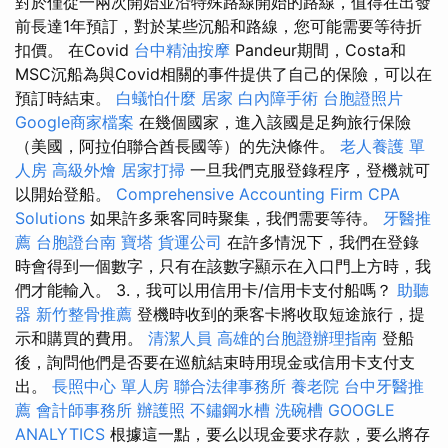
對於僅從一兩次開始並沿特殊路線開始的路線，值得在出發
前長達1年預訂，對於某些沉船和路線，您可能需要等待折
扣價。 在Covid
台中精油按摩
Pandeur期間，Costa和
MSC沉船為與Covid相關的事件提供了自己的保險，可以在
預訂時結束。
白蟻怕什麼
居家
白內障手術
台胞證照片
Google商家檔案
在幾個國家，進入該國是足夠旅行保險
（美國，阿拉伯聯合酋長國等）的先決條件。
老人養護 單
人房
高級外燴
居家打掃
一旦我們克服登錄程序，登機就可
以開始登船。
Comprehensive Accounting Firm CPA
Solutions
如果許多乘客同時聚集，我們需要等待。
牙醫推
薦
台胞證台南
寶塔
貨運公司
在許多情況下，我們在登錄
時會得到一個數字，只有在該數字顯示在入口門上方時，我
們才能輸入。 3.，我可以用信用卡/信用卡支付船嗎？
助聽
器
新竹整骨推薦
登機時收到的乘客卡將收取短途旅行，提
示和購買的費用。
清潔人員
高雄的台胞證辦理指南
登船
後，詢問他們是否要在巡航結束時用現金或信用卡支付支
出。
長照中心 單人房
聯合法律事務所
養老院
台中牙醫推
薦
會計師事務所
辦護照
不鏽鋼水槽
洗碗槽
GOOGLE
ANALYTICS
根據這一點，要么以現金要求存款，要么將存