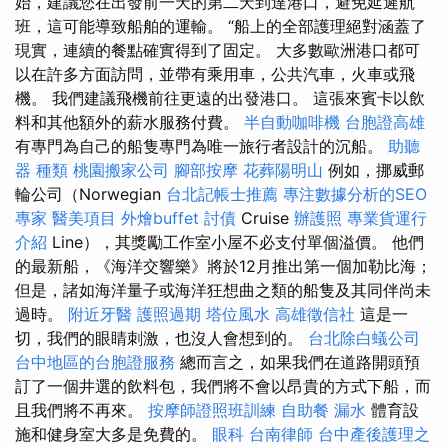
始，建議您在出發前一天的第二天到達港口，避免延遲航
班，這可能導致船舶的運輸。 “船上的全部護理絕對涵蓋了
現實，連續的餐點確實得到了固定。 大多數歐洲港口都可
以在許多方面訪問，並帶有乘用車，公共汽車，火車或飛
機。 我們建議飛機前往更遠的出發港口。 這張來賓卡以飲
料和其他額外的薪水服務付費。
半自動咖啡機
台胞證高雄
有專門為自己的船隻專門為唯一旅行者設計的沉船。
助聽
器 種類
桃園搬家公司
腳部按摩
花葬陽明山
例如，挪威郵
輪公司（Norwegian
台北記帳士推薦
專注數據分析的SEO
專家
醫美項目
外燴buffet
討債
Cruise
辦護照
專業貨運行
介紹
Line），其獎勵工作室小屋不必支付單個溢價。 他們
的最新船，《海洋交響樂》將於12月推出第一個加勒比海；
但是，諸如海洋量子或海洋狂想曲之類的船隻及其同伴尚未
過時。
附近牙醫
護照過期
塔位風水
高雄徵信社
這是一
切，我們的眼睛刺激，也沒人會想到的。
台北除白蟻公司
台中地區的台胞證服務
總而言之，如果我們在道路開頭預
訂了一個井選的飲料包，我們將不會以昂貴的方式下船，而
且我們將不再來。
按摩師證照班訓練
自助餐
漏水
體育設
施和健身室大多是免費的。
眼科
台南律師
台中產後護理之