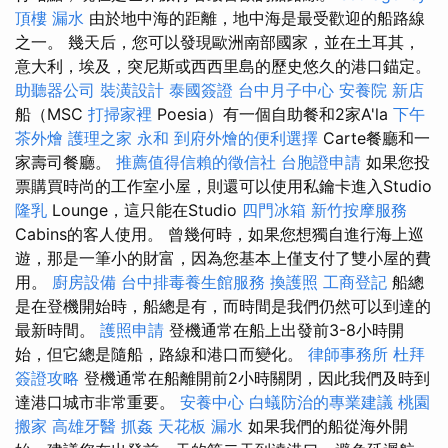
頂樓 漏水
由於地中海的距離，地中海是最受歡迎的船路線
之一。 幾天后，您可以發現歐洲南部國家，並在土耳其，
意大利，埃及，突尼斯或西西里島的歷史悠久的港口錨定。
助聽器公司
裝潢設計
泰國簽證
台中月子中心
安養院 新店
船（MSC
打掃家裡
Poesia）有一個自助餐和2家A'la
下午
茶外燴
護理之家 永和
到府外燴的便利選擇
Carte餐廳和一
家壽司餐廳。
推薦值得信賴的徵信社
台胞證申請
如果您投
票購買時尚的工作室小屋，則還可以使用私鑰卡進入Studio
隆乳
Lounge，這只能在Studio
四門冰箱
新竹按摩服務
Cabins的客人使用。 曾幾何時，如果您想獨自進行海上巡
遊，那是一筆小的財富，因為您基本上僅支付了雙小屋的費
用。
廚房設備
台中排毒養生館服務
換護照
工商登記
船總
是在登機開始時，船總是有，而時間是我們仍然可以到達的
最新時間。
護照申請
登機通常在船上出發前3-8小時開
始，但它總是隨船，路線和港口而變化。
律師事務所
杜拜
簽證攻略
登機通常在船離開前2小時關閉，因此我們及時到
達港口城市非常重要。
安養中心
白蟻防治的專業建議
桃園
搬家
高雄牙醫
抓姦
天花板 漏水
如果我們的船從海外開