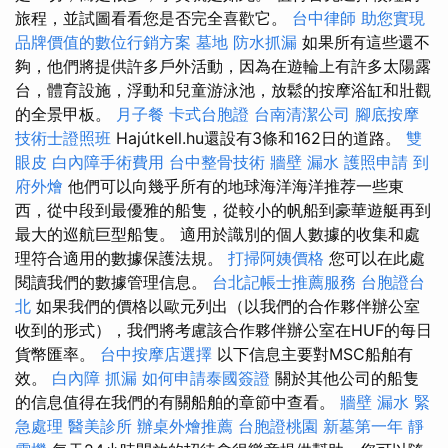
旅程，並試圖看看您是否完全喜歡它。
台中律師
助您實現
品牌價值的數位行銷方案
墓地
防水抓漏
如果所有這些還不
夠，他們將提供許多戶外活動，因為在遊輪上有許多太陽露
台，體育設施，浮動和兒童游泳池，放鬆的按摩浴缸和壯觀
的全景甲板。
月子餐
卡式台胞證
台南清潔公司
腳底按摩
技術士證照班
Hajútkell.hu還設有3條和162日的道路。
雙
眼皮
白內障手術費用
台中整骨技術
牆壁 漏水
護照申請
到
府外燴
他們可以向幾乎所有的地球海洋海洋推荐一些東
西，從中段到最優雅的船隻，從較小的帆船到豪華遊艇再到
最大的巡航巨型船隻。 適用於識別的個人數據的收集和處
理符合適用的數據保護法規。
打掃阿姨價格
您可以在此處
閱讀我們的數據管理信息。
台北記帳士推薦服務
台胞證台
北
如果我們的價格以歐元列出（以我們的合作夥伴辦公室
收到的形式），我們將考慮該合作夥伴辦公室在HUF的每日
貨幣匯率。
台中按摩店選擇
以下信息主要對MSC船舶有
效。
白內障
抓漏
如何申請泰國簽證
關於其他公司的船隻
的信息值得在我們的有關船舶的章節中查看。
牆壁 漏水 緊
急處理
醫美診所
辦桌外燴推薦
台胞證桃園
新墓第一年
靜