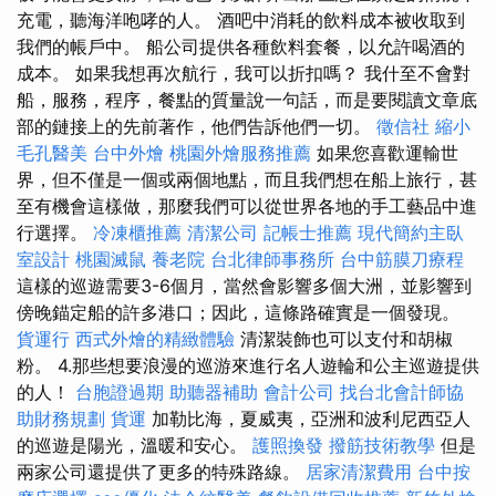
充電，聽海​​洋咆哮的人。 酒吧中消耗的飲料成本被收取到
我們的帳戶中。 船公司提供各種飲料套餐，以允許喝酒的
成本。 如果我想再次航行，我可以折扣嗎？ 我什至不會對
船，服務，程序，餐點的質量說一句話，而是要閱讀文章底
部的鏈接上的先前著作，他們告訴他們一切。
徵信社
縮小
毛孔醫美
台中外燴
桃園外燴服務推薦
如果您喜歡運輸世
界，但不僅是一個或兩個地點，而且我們想在船上旅行，甚
至有機會這樣做，那麼我們可以從世界各地的手工藝品中進
行選擇。
冷凍櫃推薦
清潔公司
記帳士推薦
現代簡約主臥
室設計
桃園滅鼠
養老院
台北律師事務所
台中筋膜刀療程
這樣的巡遊需要3-6個月，當然會影響多個大洲，並影響到
傍晚錨定船的許多港口；因此，這條路確實是一個發現。
貨運行
西式外燴的精緻體驗
清潔裝飾也可以支付和胡椒
粉。 4.那些想要浪漫的巡游來進行名人遊輪和公主巡遊提供
的人！
台胞證過期
助聽器補助
會計公司
找台北會計師協
助財務規劃
貨運
加勒比海，夏威夷，亞洲和波利尼西亞人
的巡遊是陽光，溫暖和安心。
護照換發
撥筋技術教學
但是
兩家公司還提供了更多的特殊路線。
居家清潔費用
台中按