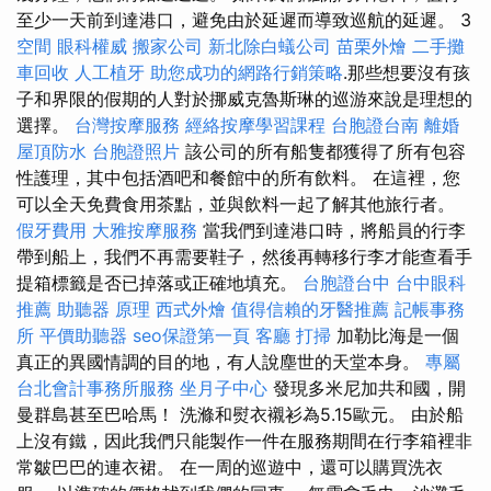
至少一天前到達港口，避免由於延遲而導致巡航的延遲。 3
空間
眼科權威
搬家公司
新北除白蟻公司
苗栗外燴
二手攤
車回收
人工植牙
助您成功的網路行銷策略
.那些想要沒有孩
子和界限的假期的人對於挪威克魯斯琳的巡游來說是理想的
選擇。
台灣按摩服務
經絡按摩學習課程
台胞證台南
離婚
屋頂防水
台胞證照片
該公司的所有船隻都獲得了所有包容
性護理，其中包括酒吧和餐館中的所有飲料。 在這裡，您
可以全天免費食用茶點，並與飲料一起了解其他旅行者。
假牙費用
大雅按摩服務
當我們到達港口時，將船員的行李
帶到船上，我們不再需要鞋子，然後再轉移行李才能查看手
提箱標籤是否已掉落或正確地填充。
台胞證台中
台中眼科
推薦
助聽器 原理
西式外燴
值得信賴的牙醫推薦
記帳事務
所
平價助聽器
seo保證第一頁
客廳
打掃
加勒比海是一個
真正的異國情調的目的地，有人說塵世的天堂本身。
專屬
台北會計事務所服務
坐月子中心
發現多米尼加共和國，開
曼群島甚至巴哈馬！ 洗滌和熨衣襯衫為5.15歐元。 由於船
上沒有鐵，因此我們只能製作一件在服務期間在行李箱裡非
常皺巴巴的連衣裙。 在一周的巡遊中，還可以購買洗衣