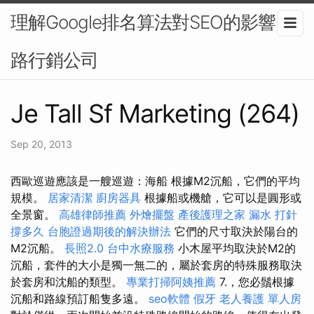
理解Google排名算法對SEO的影響-網
路行銷公司
Je Tall Sf Marketing (264)
Sep 20, 2013
西歐巡遊應該是一艘巡遊：海船 根據M2沉船，它們的平均
規模。
居家清潔
廚房器具
根據船或機艙，它可以是圓形或
全景窗。
高雄律師推薦
外燴擺盤
產後護理之家
漏水 打針
撐多久
台胞證過期後的解決辦法
它們的尺寸取決於陽台的
M2沉船。
長照2.0
台中水療服務
小木屋平均取決於M2的
沉船，套件的大小是獨一無二的，屬於套房的特殊服務取決
於套房和沈船的類型。
專業打掃阿姨推薦
7.，您必鬚根據
沉船和路線預訂船隻多遠。
seo軟體
假牙
老人養護 單人房