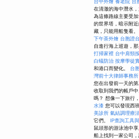
台中外燴
養老院
台
在清澈的海中潛水
為這條路線主要受
的世界塔，暗示附
藏，只能用船隻看
下午茶外燴
台胞證
自進行海上巡遊，那
打掃家裡
台中肩頸
白蟻防治
按摩學徒
和港口而變化。
台
灣前十大律師事務所
您在出發前一天的第
收取到我們的帳戶中
嗎？ 想像一下旅行
水漆
您可以發現西班
美診所
氣結調理療
它們。
IP查詢工具
鼠頭形的游泳池中享
船上找到一家公司