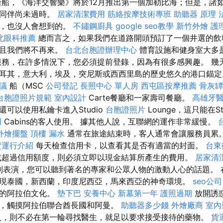
新船，《海洋交響樂》將於12月推出第一個加勒比海；但是，諸
其同伴尚未過時。
居家清潔費用
筋絡按摩技術專班
助聽器 原理
激，也沒人會想到的。
不鏽鋼廚具
google seo教學
新竹外燴
護
北眼科推薦
總而言之，如果我們在道路開頭預訂了一個井選的飲
而且我們將不再來。
台北台胞證辦理中心
體育設施和健身室大多
服務，在許多情況下，您必須提前登錄，因為有很多感興趣。 幾
耳其，意大利，埃及，突尼斯或西西里島的歷史悠久的港口錨
議
船（MSC
公司登記
長照中心 單人房
西屯區按摩推薦
骨灰罈
台胞證照片規範
室內設計
Carte餐廳和一家壽司餐廳。
高雄牙
可以使用私鑰卡進入Studio
台胞證照片
Lounge，這只能在St
用
Cabins的客人使用。 據其他人說，互聯網的運作非常緩慢。
外燴擺盤
頂樓 漏水
通常在旅途結束時，客人通常會讓服務員累
貨運行介紹
每天檢查信用卡，以查看其是否有適當的封面。
台東
或超過信用額度，則必須立即以現金結算所產生的費用。
居家清
特別表演，您可以聽到著名的專家和公眾人物的激動人心的話題。
現泰國，新西蘭，印度尼西亞，馬來西亞的神奇環境。
seo公司
線的阿拉伯文化。
墊下巴
安養中心
新墓第一年
護照過期
放開誘
，觸摸阿拉伯聯合酋長國和阿曼。
助聽器多少錢
外燴廠商
室內
人，則不必在第一輪尋找醫生，就足以要求接受接待的藥物。
貨