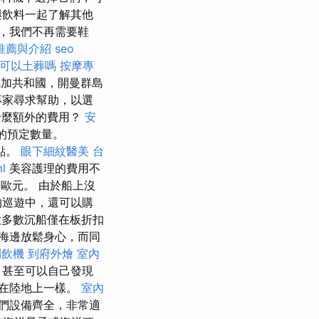
與飲料一起了解其他
，我們不再需要鞋
推薦與介紹
seo
可以土葬嗎
按摩專
加共和國，開曼群島
專家尋求幫助，以選
什麼額外的費用？
安
的預定數量。
點。
眼下細紋醫美
台
l
美容護理的費用不
5歐元。 由於船上沒
的巡遊中，還可以購
多數沉船僅在板折扣
海邊放鬆身心，而同
開飲機
到府外燴
室內
，甚至可以自己發現
在陸地上一樣。
室內
們設備齊全，非常適