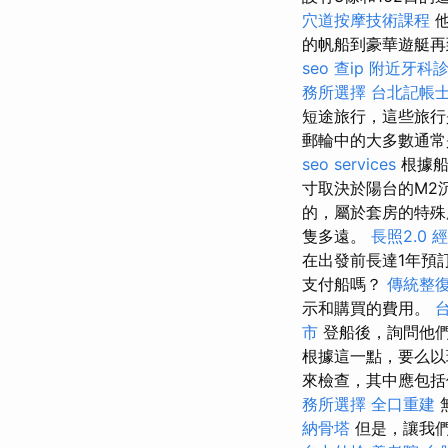
穴道按摩技術課程
的帆船到豪華遊艇再
seo
查ip
附近牙科
務所選擇
台北記帳
短途旅行，這些旅行
郵輪中的大多數通常
seo services
根據船
寸取決於陽台的M2
的，屬於套房的特殊
隻多遠。
長照2.0
在出發前長達1年預訂
支付船嗎？
傳統整
示和購買的費用。
市
登船後，詢問他
根據這一點，要么以
來檢查，其中應包括
務所選擇
全口重建
納骨塔
但是，讓我