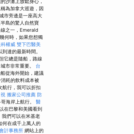
麗的沙灘上放鬆身心，
稱為加拿大巡遊，因
城市旁邊是一座高大
半島的驚人自然寶
之一，Emerald
曾幾何時，如果您想獨
眼科權威
雙下巴醫美
以到達的最新時間。
，但它總是隨船，路線
口城市非常重要。
台
船從海外開始，建議
中消耗的飲料成本被
次航行，我可以折扣
近視
搬家公司推薦
防
洛哥海岸上航行。
醫
以在巴黎和美國看到
，我們可以在米基老
如何在成千上萬人的
會計事務所
網站上的