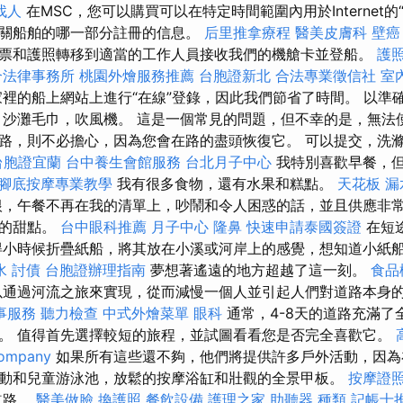
找人
在MSC，您可以購買可以在特定時間範圍內用於Internet的
關船舶的哪一部分註冊的信息。
后里推拿療程
醫美皮膚科
壁癌
票和護照轉移到適當的工作人員接收我們的機艙卡並登船。
護
合法律事務所
桃園外燴服務推薦
台胞證新北
合法專業徵信社
室
裡的船上網站上進行“在線”登錄，因此我們節省了時間。 以準
，沙灘毛巾，吹風機。 這是一個常見的問題，但不幸的是，無法
路，則不必擔心，因為您會在路的盡頭恢復它。 可以提交，洗滌，
台胞證宜蘭
台中養生會館服務
台北月子中心
我特別喜歡早餐，
腳底按摩專業教學
我有很多食物，還有水果和糕點。
天花板 漏
，午餐不再在我的清單上，吵鬧和令人困惑的話，並且供應非
人的甜點。
台中眼科推薦
月子中心
隆鼻
快速申請泰國簽證
在短
得小時候折疊紙船，將其放在小溪或河岸上的感覺，想知道小紙
水
討債
台胞證辦理指南
夢想著遙遠的地方超越了這一刻。
食品
通過河流之旅來實現，從而減慢一個人並引起人們對道路本身
事服務
聽力檢查
中式外燴菜單
眼科
通常，4-8天的道路充滿了
。 值得首先選擇較短的旅程，並試圖看看您是否完全喜歡它。
company
如果所有這些還不夠，他們將提供許多戶外活動，因為
動和兒童游泳池，放鬆的按摩浴缸和壯觀的全景甲板。
按摩證
道路。
醫美做臉
換護照
餐飲設備
護理之家
助聽器 種類
記帳士