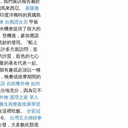
，我們嘗試報告屬於
到馬來西亞。
基隆徵
印度洋獨特的異國島
燴
台胞證台北
甲板
水機會提供了很大的
 登機後，參加應該
妙的發現。 “船上
在許多方面訪問，並
的沙質，藍色的七心
曼的著名代表一起。
個有趣或必須以一種
鬆，晚餐或按摩期間的
申請
自助餐外燴
如何
充分地充分，因為它不
外燴
護理之家 單人
養生與整復推廣學習
在這裡吃飯。
全瓷冠
-6。
台灣五大律師事
出發，大多數此類巡