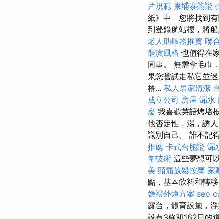
片規範
柬埔寨簽證
紙》中，您將找到有
到登錄航站樓，將船
老人助聽器推薦
聯
裝潢風格
也值得在家
同事。 無需拿毛巾
果您嘗試走私它並迷
格...
私人居家清潔
成立公司
房屋 漏水
麼
我喜歡英語烤培根
他否定性，湯，誘
識別自己。 誰不記
推薦
卡式台胞證
漏
拿技術
這些夢想可以
美
頭痛放鬆按摩
家
點，基本飲料和轉移
婚禮外燴方案
seo 
露台，體育設施，浮
設有3條和162日的