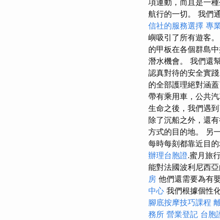
項運動，而且是一
航行的一切。 我們
信社的服務選擇
專
嶼吸引了所有遊客
的甲板在各個群島中
潛水機會。 我們還
認真對待的安全實踐
的全部護理絕對涵蓋
帶有乘用車，公共汽
生命之後，我們遇到
除了沉船之外，還有
方式的目的地。 另
每時每刻都靠近目的
辦理台胞證
.蜜月旅
能對法國波利尼西亞
房
他們還需要為有
中心
我們根據個性
腳底按摩技巧課程
務所
營業登記
台胞