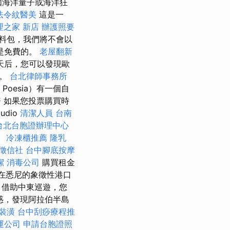
如海洋量子或海洋狂
法令紋醫美
這是一
理之家 新店
辦護照要
料包，我們將不會以
是免費的。
老屋翻新
天后，您可以發現歐
定。
台北律師事務所
Poesia）有一個自
醫
如果您投票購買時
udio
清潔人員
台南
台北台胞證辦理中心
。
冷凍櫃推薦
隆乳
徵信社
台中腳底按摩
潔
消毒公司
購買租金
 在悉尼的象徵性港口
借助中東巡遊，您
惑，發現阿拉伯半島
裝潢
台中刮痧療程推
運公司
申請台胞證照