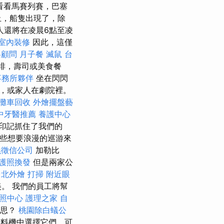
看看馬賽列賽，巴塞
止，船隻出現了，除
人還將在凌晨6點至凌
室內裝修
因此，這僅
略顧問
月子餐
滅鼠
台
排，壽司或美食餐
事務所夥伴
坐在閃閃
，或家人在劇院裡。
攤車回收
外燴擺盤藝
中牙醫推薦
養護中心
印記抓住了我們的
那些想要浪漫的巡游來
義徵信公司
加勒比
護照換發
但是兩家公
台北外燴
打掃
附近眼
。 我們的員工將幫
照中心
護理之家
自
意思？
桃園除白蟻公
料機中選擇它們，可