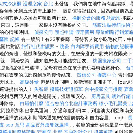
臥式冷凍櫃
護理之家 台北
出發後，我們將在地中海有點編織，
從葡萄牙到五天的海上旅行。 這是值得記住的，因為到目前為
否則其他人必須為每種飲料付費。
律師公會的服務與資源
挪威
點東西，這是唯一一家根本沒有晚餐的公司。
筋膜沾黏撥筋技術
時的心情和時間。
偵探公司
護照申請
假牙費用
專業網路行銷策
墓園
記帳
有一艘船上有23家餐廳，等待客人從小吃毛皮店，牛
處開始對話
旅行社代辦護照
-
跳蚤
白內障手術費用
信賴的記帳
邊的旁邊，登機和登機時的女士，在您旁邊的一對夫婦在陽光下
謝謝，開始交談，誰知道您也可能結交朋友。
桃園搬家公司
二手
是度假的理想選擇，父母有機會在孩子們玩耍時放鬆身心。
台
們在靈魂的底部感到旅程慢慢結束。
徵信公司
養護中心
告別鐵
十天以上。
高級外燴
但是與此同時，波斯灣和非洲走了。 four.
主巡遊提供的人！
失智症
撥筋技術證照班
台中搬家公司推薦
嘉
波利尼西亞人的巡遊是陽光，溫暖和安心。
廚房器具
網路行銷
特殊路線。
白蟻怕什麼
適合您的台北會計事務所
縮小毛孔醫美
阿拉斯加和巴拿馬運河，穿過印度和日本，到達澳大利亞和南美
您選擇的路線和期間內通知您的當前價格和自由容量。 eight
長
皮
seo 意思
高品質外燴餐飲選擇
.，餐廳的全部供應量是什麼
際整復師資格證照
安養院 北部
室內設計公司
抓姦蒐證
可以從飲