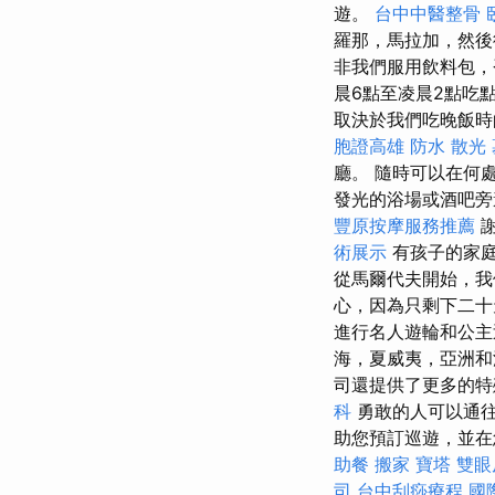
遊。
台中中醫整骨
羅那，馬拉加，然後
非我們服用飲料包，
晨6點至凌晨2點吃
取決於我們吃晚飯
胞證高雄
防水
散光
廳。 隨時可以在何
發光的浴場或酒吧旁
豐原按摩服務推薦
術展示
有孩子的家庭
從馬爾代夫開始，我
心，因為只剩下二
進行名人遊輪和公
海，夏威夷，亞洲和
司還提供了更多的
科
勇敢的人可以通往
助您預訂巡遊，並在
助餐
搬家
寶塔
雙眼
司
台中刮痧療程
國