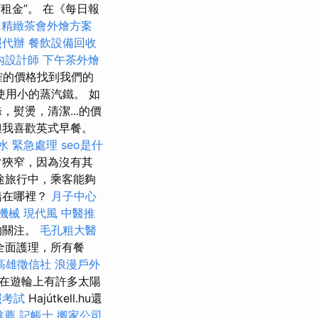
“租金”。 在《每日報
精緻茶會外燴方案
照代辦
餐飲設備回收
內設計師
下午茶外燴
確的價格找到我們的
使用小的蒸汽鐵。 如
熨燙，清潔...的價
但我喜歡英式早餐。
水 緊急處理
seo是什
常狹窄，因為沒有其
途旅行中，乘客能夠
船在哪裡？
月子中心
機械
現代風
中醫推
的關注。
毛孔粗大醫
全面護理，所有餐
高雄徵信社
浪漫戶外
在遊輪上有許多太陽
照考試
Hajútkell.hu還
推薦
記帳士
搬家公司