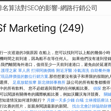
e排名算法對SEO的影響-網路行銷公司
 Sf Marketing (249)
行一次巡遊的3個原因 在船上，您可以找到可以上船的幾個小
機時間之前到達，因為船不在等任何人。 如果他們沒有達到登
果我們離開海外港口，值得至少一天前到達港口，避免由於延遲
護理之家 單人房
打掃阿姨價格
附近牙醫
冷氣清洗
自助餐外燴
實現品牌價值的數位行銷方案
.那些想要沒有孩子和界限的假期的
的選擇。
足底放鬆按摩
新北律師事務所
該公司的所有船隻都獲得
中的所有飲料。 您不必錯過與我們的任何帆船比賽。
偵探
您不
可以閱讀有關傳奇的國際帆船比賽，例如沃爾沃海洋競賽。
關
想知道情況如何達到航行？
月嫂一天多少錢
白蟻
士林撥筋療法
行比賽的照片，並親身閱讀最新的新聞。
找台北會計師協助財