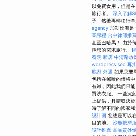
以免費食用，但是在
旅行者。
深入了解S
子，然後再轉移行李
agency
加勒比海是
業課程
台中律師推
甚至巴哈馬！ 由於
擇您的需求旅行。
養院 新店
中清路放
wordpress seo
耳
胞證
外遇
如果您要
包括在郵輪的價格中
有鐵，因此我們只能
買洗衣服。 一些沉
上提供，具體取決
時了解不同的國家和
設計圖
您總是可以在
目的地。
沙鹿按摩
設計推薦
高品質外