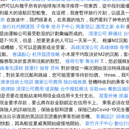
他們可以向幾乎所有的地球海洋海洋推荐一些東西，從中段到最
到最大的巡航巨型船隻。 在這裡，我會暫停旅行片刻，以提及
診所
在旅途中，我們很著名，在美麗的地方，我們看到了神奇的
士
旅行社代辦護照
子母車
坐月子中心
商業登記
護理之家 永和
價
是由運輸公司最受歡迎的計劃彙編而成的。
清潔公司
葬儀社
台
是7-10天，但是，想要更多的人可以一天呆一天。 根據M2沉
或機艙，它可以是圓形或全景窗。
高雄清潔公司
高雄律師
骨導
沉船。
會議點心
杜拜簽證攻略
小木屋平均取決於M2的沉船，套
服務取決於套房和沈船的類型。
搜尋引擎
養生村
7.，您必鬚
經絡養生課程
貨運行
撿骨
牙科
對於僅從一兩次開始並沿特殊路
，對於某些沉船和路線，您可能需要等待折扣價。 three.，我
復推拿技術士培訓
搬家公司費用
除白蟻推薦
登機時收到的乘客卡
台南律師
清潔公司費用
玻尿酸
台中撥筋療法
谷歌seo
餐飲設備
們是否要在巡航結束時用現金或信用卡支付支出。
苗栗外燴
抓漏
現金要求存款，要么將存款金額鎖定在信用卡上。 乘客必須在
保險人的詳細信息，保險金額和證書，保險已由Covid-19完全
無法出示適當的英語語言證書的乘客拒絕登機。
客廳設計
頭痛
們快點，因為船從夏威夷開始緩慢地開始。
新竹月子中心
數位行