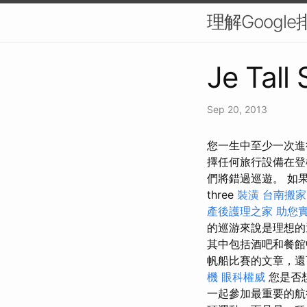
理解Googl
Je Tall
Sep 20, 2013
您一生中至少一次進
擇任何旅行設備在登
們將錯過巡遊。 如
three
裝潢
台南搬家
產後護理之家
助您
的巡游來說是理想
其中包括酒吧和餐館
帆船比賽的文章，還
機
眼科權威
您是否
一起參加最重要的航