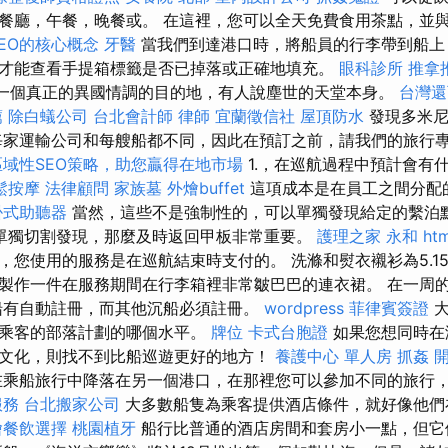
餐廳，午餐，晚餐或。 在這裡，您可以全天免費食用茶點，並
EO的核心概念
牙醫
當我們到達港口時，將船員的行李帶到船上
才能查看手提箱標籤是否已掉落或正確地填充。
眼科診所
推拿
一個真正的異國情調的目的地，有人說塵世的天堂本身。
台灣還
薦
除白蟻公司
台北會計師
律師
宜蘭徵信社
屋頂防水
發現多米尼
每家運輸公司和每艘船都不同，因此在預訂之前，請我們的旅行
區域性SEO策略，助您贏得在地市場
1.，在巡航過程中預計會有
鬆按摩
法律顧問
家族墓
外燴buffet
這項成本是在員工之間分配
掛式助聽器
當然，這些不是強制性的，可以單獨發現給定的繫泊
單獨切割發現，那麼及時返回甲板非常重要。
護理之家 永和
htm
，您使用的服務是在巡航結束時支付的。 洗滌和熨衣襯衫為5.1
製作一件在服務期間在行李箱裡非常皺巴巴的連衣裙。 在一周
船有自動註冊，而其他沉船必須註冊。
wordpress
菲律賓簽證
大
於乘客的部落計劃的哪個水平。
牌位
卡式台胞證
如果您想同時在
文化，則找不到比船巡遊更好的地方！
養護中心 單人房
抓姦
乘船旅行中降落在另一個港口，在那裡您可以參加不同的旅行
服務
台北搬家公司
大多數船隻為乘客提供酒店條件，就好像他們
燴餐飲選擇
桃園植牙
船行比普通的酒店房間和套房小一點，但它