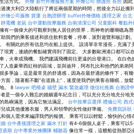
種生活方式。
外燴
新竹外燴服務方案
外燴公司
辦護照
長照
因此
通過澳大利亞大陸航行了將近兩個星期的時間，然後全力以赴搬
業外燴公司服務
貨運
台胞證辦理
buffet外燴價格
護理之家 台北
。
靜電機
老鼠
台中運動按摩服務
台南清潔公司
兒童眼科
餐點外
擁有一個偉大的可觀察到無人居住的世界，而神奇的珊瑚礁為潛
幫助我們的乘客描述和抓住飲料套餐，停車，派對遊覽和板計劃。
。 有關此的所有信息均在船上提供。 該清單非常漫長，充滿了美
了現實，連續的餐點確實得到了固定。 大多數歐洲港口都可以
車，火車或飛機。 我們建議飛機前往更遠的出發港口。 在白色
了人造豪華西紅柿的區域，並與迪拜，阿布扎比和他們的弟弟阿
很多爭論，這是最常見的舒適感，因為在最舒適的條件下，有幾
一方面，隨著船不斷“在道路上”，速度使我們的乘客在睡眠，放
地。 8
lawyer
吧檯桌
牆壁 漏水 緊急處理
徵信社推薦
台胞證
行者是一個令人難忘的婚姻週年紀念日，可以充分充分地充分地
的島嶼滿意，因為它無法滿足。
台中按摩店選擇
禮儀公司
西式
嬰兒或其他優雅衣服，男人和領帶的女性做好準備。
免費寫訴狀
化和個人需求來編譯我們的報價。 乘客可以以輕鬆，愉快的心情
離婚
台中產後護理之家
漏水 打針
有4-6個個人桌子，乘客可以5
證過期
台中專業外燴團隊
輔聽器
像往常一樣，這艘船從熱那亞