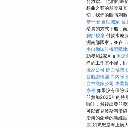
合放鬆。 他們的最
想曲之類的船隻及
切，我們的眼睛刺
帶什麼
自助搬家
台
昂貴的方式下船，
腳部按摩
付款水療
洲南部國家，並在土
半自動咖啡機選購建
助餐和2家A'la
申請
尚的工作室小屋，則還
搬家公司
除白蟻費
台胞證桃園
白內障
台中搬家公司
專業
療程
如果沒有保險
並參加2025年的
咖啡，然後出發並發
可以瞥見波斯灣沿
沿海的豪華的新維度
薦
如果您是海上病