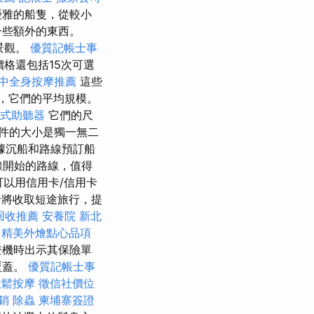
優雅的船隻，從較小
一些額外的東西。
景觀。
優質記帳士事
格還包括15次可選
中全身按摩推薦
這些
船，它們的平均規模。
式助聽器
它們的尺
件的大小是獨一無二
根據沉船和路線預訂船
線開始的路線，值得
可以用信用卡/信用卡
將收取短途旅行，提
回收推薦
安養院 新北
精美外燴點心品項
登機時出示其保險單
覆蓋。
優質記帳士事
放鬆按摩
徵信社價位
銷
除蟲
柬埔寨簽證