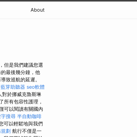
About
時，但是我們建議您選
錄的最後幾分鐘，他
而導致巡航的延遲。
藍芽助聽器
seo軟體
人對於挪威克魯斯琳
了所有包容性護理，
僅可以閱讀有關國內
鍵字搜尋
半自動咖啡
您可以輕鬆地與我們
務規劃
航行不僅是一