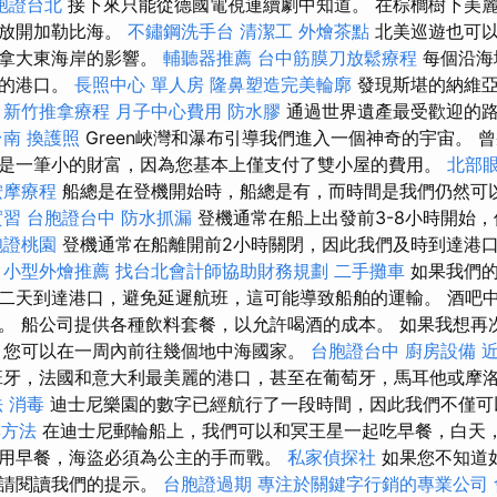
胞證台北
接下來只能從德國電視連續劇中知道。 在棕櫚樹下美
，放開加勒比海。
不鏽鋼洗手台
清潔工
外燴茶點
北美巡遊也可以
加拿大東海岸的影響。
輔聽器推薦
台中筋膜刀放鬆療程
每個沿海
近的港口。
長照中心 單人房
隆鼻塑造完美輪廓
發現斯堪的納維亞
。
新竹推拿療程
月子中心費用
防水膠
通過世界遺產最受歡迎的路線
台南
換護照
Green峽灣和瀑布引導我們進入一個神奇的宇宙。 
是一筆小的財富，因為您基本上僅支付了雙小屋的費用。
北部
按摩療程
船總是在登機開始時，船總是有，而時間是我們仍然可
實習
台胞證台中
防水抓漏
登機通常在船上出發前3-8小時開始
胞證桃園
登機通常在船離開前2小時關閉，因此我們及時到達港
小型外燴推薦
找台北會計師協助財務規劃
二手攤車
如果我們的
二天到達港口，避免延遲航班，這可能導致船舶的運輸。 酒吧
。 船公司提供各種飲料套餐，以允許喝酒的成本。 如果我想再
，您可以在一周內前往幾個地中海國家。
台胞證台中
廚房設備
牙，法國和意大利最美麗的港口，甚至在葡萄牙，馬耳他或摩
法
消毒
迪士尼樂園的數字已經航行了一段時間，因此我們不僅可
與方法
在迪士尼郵輪船上，我們可以和冥王星一起吃早餐，白天
用早餐，海盜必須為公主的手而戰。
私家偵探社
如果您不知道
，請閱讀我們的提示。
台胞證過期
專注於關鍵字行銷的專業公司