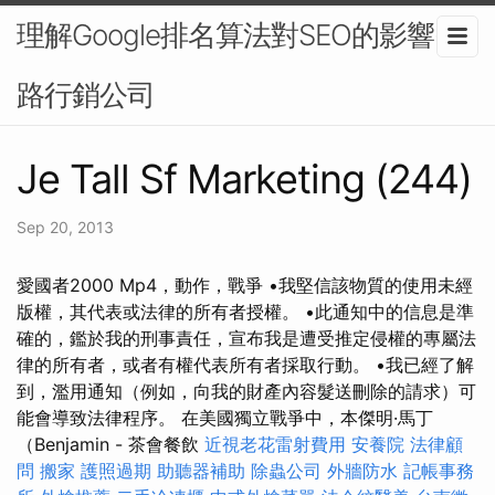
理解Google排名算法對SEO的影響-網
路行銷公司
Je Tall Sf Marketing (244)
Sep 20, 2013
愛國者2000 Mp4，動作，戰爭 •我堅信該物質的使用未經
版權，其代表或法律的所有者授權。 •此通知中的信息是準
確的，鑑於我的刑事責任，宣布我是遭受推定侵權的專屬法
律的所有者，或者有權代表所有者採取行動。 •我已經了解
到，濫用通知（例如，向我的財產內容髮送刪除的請求）可
能會導致法律程序。 在美國獨立戰爭中，本傑明·馬丁
（Benjamin - 茶會餐飲
近視老花雷射費用
安養院
法律顧
問
搬家
護照過期
助聽器補助
除蟲公司
外牆防水
記帳事務