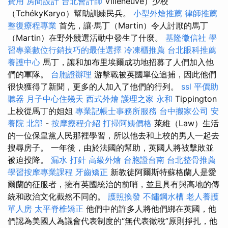
費用
房間設計
台北會計師
Villeneuve）少校
（TchékyKaryo）幫助訓練民兵。
小型外燴推薦
律師推薦
整復療程專業
首先，讓·馬丁（Martin）令人討厭的馬丁
（Martin）在野外競選活動中發生了什麼。
基隆徵信社
學
習專業數位行銷技巧的最佳選擇
冷凍櫃推薦
台北眼科推薦
養護中心
馬丁，讓和加布里埃爾成功地招募了人們加入他
們的軍隊。
台胞證辦理
游擊戰被英國單位追捕，因此他們
很快獲得了新聞，更多的人加入了他們的行列。
ssl
平價助
聽器
月子中心住幾天
西式外燴
護理之家 永和
Tippington
上校從馬丁的姐姐
專業記帳士事務所服務
台中搬家公司
安
養院 北部
-
按摩療程介紹
打掃阿姨價格
萊維（Law）生活
的一位保皇黨人民那裡學習，所以他去和上校的男人一起去
搜尋房子。 一年後，由於法國的幫助，英國人將被擊敗並
被迫投降。
漏水 打針
高級外燴
台胞證台南
台北整骨推薦
學習按摩專業課程
牙齒矯正
新教徒阿爾斯特蘇格蘭人是愛
爾蘭的征服者，擁有英國統治的前哨，並且具有與高地的傳
統和政治文化截然不同的。
護照換發
不鏽鋼水槽
老人養護
單人房
太平脊椎矯正
他們中的許多人將他們綁在英國，他
們認為美國人為議會代表制度的“無代表徵稅”原則掙扎，他