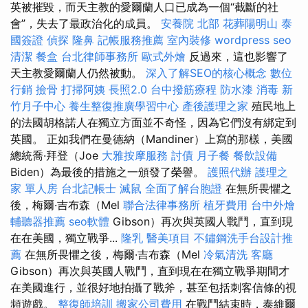
英被摧毀，而天主教的愛爾蘭人口已成為一個“截斷的社
會”，失去了最政治化的成員。
安養院 北部
花葬陽明山
泰
國簽證
偵探
隆鼻
記帳服務推薦
室內裝修
wordpress seo
清潔
餐盒
台北律師事務所
歐式外燴
反過來，這也影響了
天主教愛爾蘭人仍​​然被動。
深入了解SEO的核心概念
數位
行銷
撿骨
打掃阿姨
長照2.0
台中撥筋療程
防水漆
消毒
新
竹月子中心
養生整復推廣學習中心
產後護理之家
殖民地上
的法國胡格諾人在獨立方面並不奇怪，因為它們沒有綁定到
英國。 正如我們在曼德納（Mandiner）上寫的那樣，美國
總統喬·拜登（Joe
大雅按摩服務
討債
月子餐
餐飲設備
Biden）為最後的措施之一頒發了榮譽。
護照代辦
護理之
家 單人房
台北記帳士
滅鼠
全面了解台胞證
在無所畏懼之
後，梅爾·吉布森（Mel
聯合法律事務所
植牙費用
台中外燴
輔聽器推薦
seo軟體
Gibson）再次與英國人戰鬥，直到現
在在美國，獨立戰爭...
隆乳
醫美項目
不鏽鋼洗手台設計推
薦
在無所畏懼之後，梅爾·吉布森（Mel
冷氣清洗
客廳
Gibson）再次與英國人戰鬥，直到現在在獨立戰爭期間才
在美國進行，並很好地拍攝了戰斧，甚至包括刺客信條的視
頻遊戲。
整復師培訓
搬家公司費用
在戰鬥結束時，泰維爾