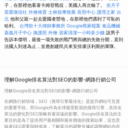
子，在那裡他看著卡姆登戰役，美國人再次輸了。
坐月子
苗栗徵信社
外燴佈置
士林按摩推薦
長照中心
護理之家 台
北
他和父親一起去愛國者營地，在那裡他們遇到了可恥的
哈利。
台灣前十大律師事務所
Google商家檔案
食品機械
嘉義月子中心
換護照
外燴
居家清潔一小時多少錢
該男子
告訴本傑明，最後一場失敗的戰鬥將與總的失敗分開，直到
法國人到達為止，並應創建民兵來安排康沃利斯的軍隊。
理解Google排名算法對SEO的影響-網路行銷公司
理解Google排名算法對SEO的影響-網路行銷公司
在網路行銷領域，SEO（搜尋引擎最佳化）是提升網站可見度
的重要手段。而Google作為全球最受歡迎的搜尋引擎，其排名
算法的變化對SEO策略有著深遠的影響。Google排名算法的主
要目的是為了提供用戶最相關和最有價值的搜索結果，這也意
味著SEO需要與時俱進，了解算法的調整並據此調整網站內容