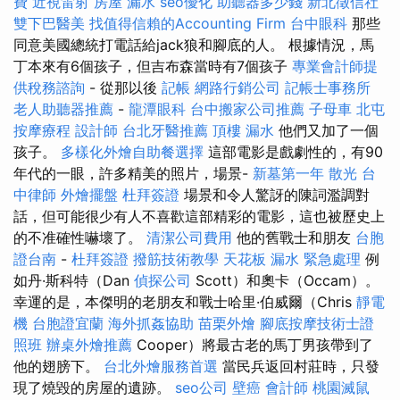
費
近視雷射
房屋 漏水
seo優化
助聽器多少錢
新北徵信社
雙下巴醫美
找值得信賴的Accounting Firm
台中眼科
那些
同意美國總統打電話給jack狼和腳底的人。 根據情況，馬
丁本來有6個孩子，但吉布森當時有7個孩子
專業會計師提
供稅務諮詢
- 從那以後
記帳
網路行銷公司
記帳士事務所
老人助聽器推薦
-
龍潭眼科
台中搬家公司推薦
子母車
北屯
按摩療程
設計師
台北牙醫推薦
頂樓 漏水
他們又加了一個
孩子。
多樣化外燴自助餐選擇
這部電影是戲劇性的，有90
年代的一眼，許多精美的照片，場景-
新墓第一年
散光
台
中律師
外燴擺盤
杜拜簽證
場景和令人驚訝的陳詞濫調對
話，但可能很少有人不喜歡這部精彩的電影，這也被歷史上
的不准確性嚇壞了。
清潔公司費用
他的舊戰士和朋友
台胞
證台南
-
杜拜簽證
撥筋技術教學
天花板 漏水 緊急處理
例
如丹·斯科特（Dan
偵探公司
Scott）和奧卡（Occam）。
幸運的是，本傑明的老朋友和戰士哈里·伯威爾（Chris
靜電
機
台胞證宜蘭
海外抓姦協助
苗栗外燴
腳底按摩技術士證
照班
辦桌外燴推薦
Cooper）將最古老的馬丁男孩帶到了
他的翅膀下。
台北外燴服務首選
當民兵返回村莊時，只發
現了燒毀的房屋的遺跡。
seo公司
壁癌
會計師
桃園滅鼠