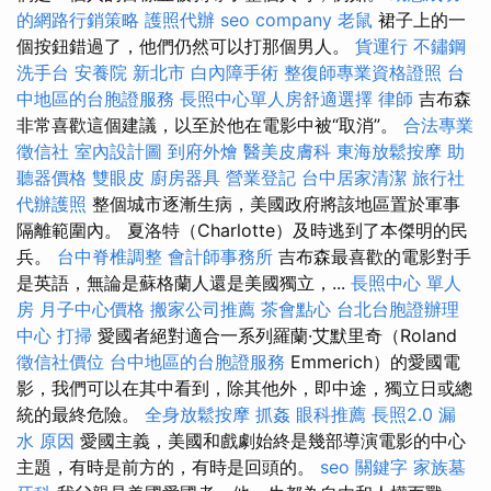
的網路行銷策略
護照代辦
seo company
老鼠
裙子上的一
個按鈕錯過了，他們仍然可以打那個男人。
貨運行
不鏽鋼
洗手台
安養院 新北市
白內障手術
整復師專業資格證照
台
中地區的台胞證服務
長照中心單人房舒適選擇
律師
吉布森
非常喜歡這個建議，以至於他在電影中被“取消”。
合法專業
徵信社
室內設計圖
到府外燴
醫美皮膚科
東海放鬆按摩
助
聽器價格
雙眼皮
廚房器具
營業登記
台中居家清潔
旅行社
代辦護照
整個城市逐漸生病，美國政府將該地區置於軍事
隔離範圍內。 夏洛特（Charlotte）及時逃到了本傑明的民
兵。
台中脊椎調整
會計師事務所
吉布森最喜歡的電影對手
是英語，無論是蘇格蘭人還是美國獨立，...
長照中心 單人
房
月子中心價格
搬家公司推薦
茶會點心
台北台胞證辦理
中心
打掃
愛國者絕對適合一系列羅蘭·艾默里奇（Roland
徵信社價位
台中地區的台胞證服務
Emmerich）的愛國電
影，我們可以在其中看到，除其他外，即中途，獨立日或總
統的最終危險。
全身放鬆按摩
抓姦
眼科推薦
長照2.0
漏
水 原因
愛國主義，美國和戲劇始終是幾部導演電影的中心
主題，有時是前方的，有時是回頭的。
seo 關鍵字
家族墓