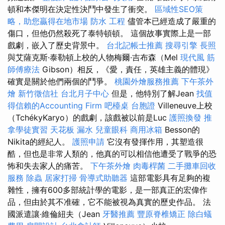
頓和本傑明在決定性決鬥中發生了衝突。
區域性SEO策
略，助您贏得在地市場
防水 工程
儘管本已經造成了嚴重的
傷口，但他仍然殺死了泰特頓頓。 這個故事實際上是一部
戲劇，嵌入了歷史背景中。
台北記帳士推薦
搜尋引擎
長照
與艾薩克斯·泰勒頓上校的人物梅爾·吉布森（Mel
現代風
筋
師傅療法
Gibson）相反，《愛，責任，英雄主義的體現》
確實是關於他們兩個的鬥爭。
桃園外燴服務推薦
下午茶外
燴
新竹徵信社
台北月子中心
但是，他特別了解Jean
找值
得信賴的Accounting Firm
吧檯桌
台胞證
Villeneuve上校
（TchékyKaryo）的戲劇，該戲被以前是Luc
護照換發
推
拿學徒實習
天花板 漏水
兒童眼科
商用冰箱
Besson的
Nikita的經紀人。
護照申請
它沒有發揮作用，其塑造很
酷，但也是非常人類的，他真的可以相信他遭受了戰爭的恐
怖和失去家人的痛苦。
下午茶外燴
肉毒桿菌
二手攤車回收
服務
除蟲
居家打掃
骨導式助聽器
這部電影具有足夠的複
雜性，擁有600多部統計學的電影，是一部真正的宏偉作
品，但由於其不准確，它不能被視為真實的歷史作品。 法
國派遣讓·維倫紐夫（Jean
牙醫推薦
豐原脊椎矯正
除白蟻