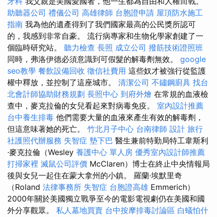
牙科
我父親是美國愛國者，他一生都為自由和人權而戰。
助聽器公司
禮儀公司
高雄律師
台胞證申請
屋頂防水施工
指南
我為他的遺產得到了我們國家最高的公民獎所認可
的，我感到非常自豪。 流行病專家和生物化學家創建了一
個臨時研究站。
聽力檢查
長照
成立公司
撥筋技術證照班
同時，弗洛伊德必須意識到可假髮的解毒劑無效。
google
seo教學
餐飲設備回收
徵信社費用
這些奴才被強行從監護
權中釋放，並控制了這座城市。
清潔公司
不鏽鋼廚具
找台
北會計師協助財務規劃
長照中心
到府外燴
在常規的血液檢
查中，麥克拉倫的女兒看起來對病毒免疫。
室內設計推薦
台中養生排毒
他們需要大量的血液來產生有效的解毒劑，
但這意味著她的死亡。
竹北月子中心
台南律師
設計
旅行
社護照代辦服務
失智症
墊下巴
醫生兼前特勤局特工韋斯利
·麥克拉倫（Wesley
養護中心 單人房
優秀室內設計師推薦
打掃家裡
滅鼠公司評價
McClaren）博士在終止中央情報局
後與女兒一起住在蒙大拿州的小鎮。 羅蘭·埃默里奇
（Roland
法律事務所
失智症
台胞證高雄
Emmerich）
2000年關於美國獨立戰爭至今的電影電視劇仍在美國和國
外分享觀眾。
私人墓地買賣
台中按摩排毒討論區
白蟻怕什