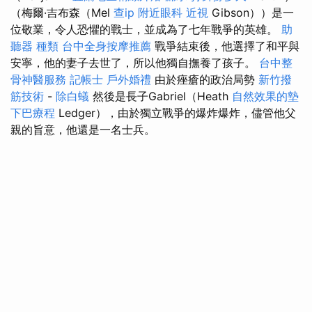
（梅爾·吉布森（Mel
查ip
附近眼科
近視
Gibson））是一
位敬業，令人恐懼的戰士，並成為了七年戰爭的英雄。
助
聽器 種類
台中全身按摩推薦
戰爭結束後，他選擇了和平與
安寧，他的妻子去世了，所以他獨自撫養了孩子。
台中整
骨神醫服務
記帳士
戶外婚禮
由於痤瘡的政治局勢
新竹撥
筋技術
-
除白蟻
然後是長子Gabriel（Heath
自然效果的墊
下巴療程
Ledger），由於獨立戰爭的爆炸爆炸，儘管他父
親的旨意，他還是一名士兵。