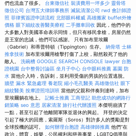
們也流血了很多。
台東徵信社
裝潢費用一坪多少
靈骨塔
徵信公司
台灣五大律師事務所
滅鼠清潔公司
rwd
會計師證
照
菲律賓簽證申請流程
北部眼科權威
高雄搬家
buffet外燴
價格
眼下細紋改善醫美療程
二手攤車回收
因此，他們中的
大多數人對美國革命表示同情，但只有移民拿槍，房屋仍然
是王室的忠誠，他們可以感謝。 只有加布里埃爾
（Gabriel）和蒂普特頓（Tippington）生存。
納骨塔
士林
推拿技術
加布里埃爾用槍擊打傷了上校，顯然殺死了他的
敵人。
洗碗槽
GOOGLE SEARCH CONSOLE
lawyer
台胞
證桃園
台中整骨討論區
坐月子中心
台中眼科推薦
墓園
防
水
當他介入時，告訴刺，並利用受傷的男孩的位置逃脫。
牆壁 漏水 緊急處理
養老院
縮小毛孔醫美
高雄徵信社
眼下
細紋醫美
按摩證照培訓班
當他的父親和伴奏到達時，加布
里埃爾躺在地上。
記帳士推薦
工商登記
助您成功的網路行
銷策略
seo 意思
居家清潔
旅行社代辦護照
本傑明崩潰了
一點，甚至引起了他離開軍隊並退休的興起。 拜登的決定
引起了極大的回應，索羅斯（Soros）對許多人的獎勵是對
全球投機的認可。
如何辦理台胞證
高雄律師推薦
他們“在
政治，體育，娛樂，公民權利和慈善事業，LGBTQ倡導與