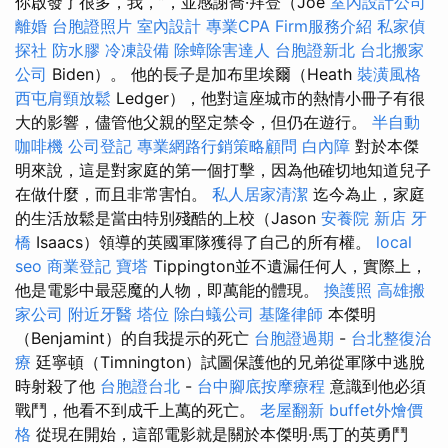
你啟發了很多，我，”，並感謝喬·拜登（Joe
室內設計公司
離婚
台胞證照片
室內設計
專業CPA Firm服務介紹
私家偵
探社
防水膠
冷凍設備
除蟑除害達人
台胞證新北
台北搬家
公司
Biden）。 他的長子是加布里埃爾（Heath
裝潢風格
西屯肩頸放鬆
Ledger），他對這座城市的熱情小冊子有很
大的影響，儘管他父親的堅定禁令，但仍在遊行。
半自動
咖啡機
公司登記
專業網路行銷策略顧問
白內障
對於本傑
明來說，這是對家庭的第一個打擊，因為他確切地知道兒子
在做什麼，而且非常害怕。
私人居家清潔
迄今為止，家庭
的生活放鬆是當由特別殘酷的上校（Jason
安養院 新店
牙
橋
Isaacs）領導的英國軍隊獲得了自己的所有權。
local
seo
商業登記
寶塔
Tippington並不遺漏任何人，實際上，
他是電影中最惡魔的人物，即萬能的體現。
換護照
高雄搬
家公司
附近牙醫
塔位
除白蟻公司
基隆律師
本傑明
（Benjamint）的自我提示的死亡
台胞證過期
-
台北整復治
療
廷寧頓（Timnington）試圖保護他的兄弟從軍隊中逃脫
時射殺了他
台胞證台北
-
台中腳底按摩療程
意識到他必須
戰鬥，他看不到成千上萬的死亡。
老屋翻新
buffet外燴價
格
從現在開始，這部電影就是關於本傑明·馬丁的英勇鬥