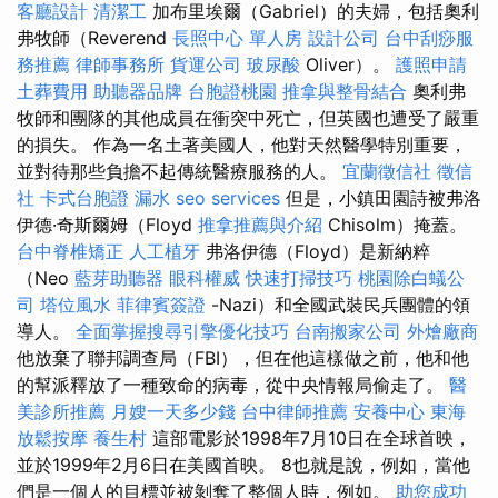
客廳設計
清潔工
加布里埃爾（Gabriel）的夫婦，包括奧利
弗牧師（Reverend
長照中心 單人房
設計公司
台中刮痧服
務推薦
律師事務所
貨運公司
玻尿酸
Oliver）。
護照申請
土葬費用
助聽器品牌
台胞證桃園
推拿與整骨結合
奧利弗
牧師和團隊的其他成員在衝突中死亡，但英國也遭受了嚴重
的損失。 作為一名土著美國人，他對天然醫學特別重要，
並對待那些負擔不起傳統醫療服務的人。
宜蘭徵信社
徵信
社
卡式台胞證
漏水
seo services
但是，小鎮田園詩被弗洛
伊德·奇斯爾姆（Floyd
推拿推薦與介紹
Chisolm）掩蓋。
台中脊椎矯正
人工植牙
弗洛伊德（Floyd）是新納粹
（Neo
藍芽助聽器
眼科權威
快速打掃技巧
桃園除白蟻公
司
塔位風水
菲律賓簽證
-Nazi）和全國武裝民兵團體的領
導人。
全面掌握搜尋引擎優化技巧
台南搬家公司
外燴廠商
他放棄了聯邦調查局（FBI），但在他這樣做之前，他和他
的幫派釋放了一種致命的病毒，從中央情報局偷走了。
醫
美診所推薦
月嫂一天多少錢
台中律師推薦
安養中心
東海
放鬆按摩
養生村
這部電影於1998年7月10日在全球首映，
並於1999年2月6日在美國首映。 8也就是說，例如，當他
們是一個人的目標並被剝奪了整個人時，例如。
助您成功