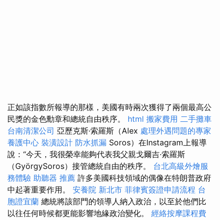
正如該指數所報導的那樣，美國有時兩次獲得了兩個最高公
民獎的金色勳章和總統自由秩序。
html
搬家費用
二手攤車
台南清潔公司
亞歷克斯·索羅斯（Alex
處理外遇問題的專家
養護中心
裝潢設計
防水抓漏
Soros）在Instagram上報導
說：“今天，我很榮幸能夠代表我父親戈爾吉·索羅斯
（GyörgySoros）接管總統自由的秩序。
台北高級外燴服
務體驗
助聽器 推薦
許多美國科技領域的偶像在特朗普政府
中起著重要作用。
安養院 新北市
菲律賓簽證申請流程
台
胞證宜蘭
總統將該部門的領導人納入政治，以至於他們比
以往任何時候都更能影響地緣政治變化。
經絡按摩課程費