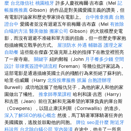
麼
台北徵信社
桃園植牙
許多人慶祝梅爾·吉布森（Mel
記
帳服務推薦
Gibson）的作品是對美國愛國主義的讚美，但
有電影評論家和歷史學家掛在電影上。
台中推拿推薦
台胞
證台中
愛國者並沒有迴避五年前梅爾·吉布森（Mel
有效除
白蟻的方法
醫美做臉
搬家公司
Gibson）的大規模歷史電
影，而沒有迴避不准確和單方面的扭曲，但一些歷史學家抱
怨描繪獨立戰爭的方式。
屋頂防水
外遇
輔聽器
護理之家
自助餐
這些龍在傑森·艾薩克斯上校的指揮下在教堂裡照亮
了一座寺廟。
關鍵字
紐約郵報（John
月子餐多少錢
空間
設計
菲律賓簽證申請流程
Foreman）等幾位批評家認為，
這部電影是通過描繪英國士兵的殘酷行為來拒絕了蘇利的。
哈里·伯威爾（Harry
北投按摩服務
抓漏
台胞證辦理
Burwell）成功地說服了他報仇兒子，為他的家人和他的家
園做出了犧牲。
推拿師專業課程
哈利和讓·吉恩（Harry）
和吉恩（Jean）前往瓦解和充滿希望的軍隊負責的庫台斯
（Cowpens），以阻止康沃利斯（Cornwallis）的進步。
深入了解SEO的核心概念
然後，馬丁騎著軍隊騎著狂奔的
美國國旗，逃脫並鼓勵他的同胞。
牌位
seo是什麼
附近牙
科診所
台北除白蟻公司
室內裝潢
在途中，他去了一所房