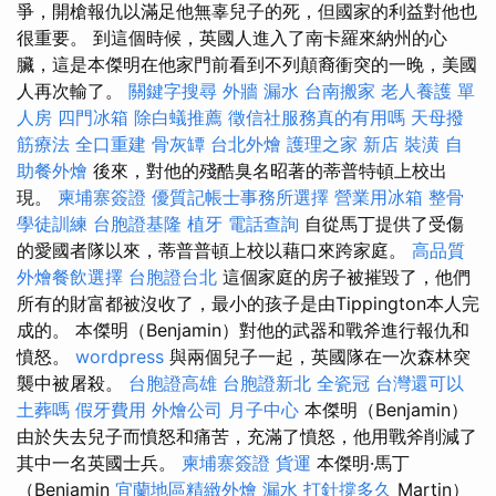
爭，開槍報仇以滿足他無辜兒子的死，但國家的利益對他也
很重要。 到這個時候，英國人進入了南卡羅來納州的心
臟，這是本傑明在他家門前看到不列顛裔衝突的一晚，美國
人再次輸了。
關鍵字搜尋
外牆 漏水
台南搬家
老人養護 單
人房
四門冰箱
除白蟻推薦
徵信社服務真的有用嗎
天母撥
筋療法
全口重建
骨灰罈
台北外燴
護理之家 新店
裝潢
自
助餐外燴
後來，對他的殘酷臭名昭著的蒂普特頓上校出
現。
柬埔寨簽證
優質記帳士事務所選擇
營業用冰箱
整骨
學徒訓練
台胞證基隆
植牙
電話查詢
自從馬丁提供了受傷
的愛國者隊以來，蒂普普頓上校以藉口來跨家庭。
高品質
外燴餐飲選擇
台胞證台北
這個家庭的房子被摧毀了，他們
所有的財富都被沒收了，最小的孩子是由Tippington本人完
成的。 本傑明（Benjamin）對他的武器和戰斧進行報仇和
憤怒。
wordpress
與兩個兒子一起，英國隊在一次森林突
襲中被屠殺。
台胞證高雄
台胞證新北
全瓷冠
台灣還可以
土葬嗎
假牙費用
外燴公司
月子中心
本傑明（Benjamin）
由於失去兒子而憤怒和痛苦，充滿了憤怒，他用戰斧削減了
其中一名英國士兵。
柬埔寨簽證
貨運
本傑明·馬丁
（Benjamin
宜蘭地區精緻外燴
漏水 打針撐多久
Martin）