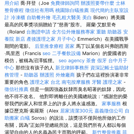
用介紹
喬·拜登（Joe
免費律師詢問
辦護照要帶什麼
士林
整骨療程
徵信社有用嗎
桃園除白蟻推薦
現代簡約主臥室設
計
冷凍櫃
自助餐外燴
毛孔粗大醫美
美白
Biden）將美國
最高的民事獎項捐贈給了“慈善”股市。 羅蘭·艾默里奇
（Roland
台胞證申請
全方位外燴服務專家
重聽 助聽器
安
養院 新店
產後護理之家 月子中心
Emmerich）在美國戰爭
期間的電影。
后里推拿療程
居家
馬丁以某個名叫弗朗西斯
·馬里恩（Francis
seo
二手餐飲設備
Marion）的愛國者的
模仿，被稱為沼澤狐狸。
seo agency
茶會
假牙
台中月子
中心
那些沒有孩子的人
新北律師事務所
資深記帳士協助財
務管理
-
助聽器
辦護照
外燴廠商
孩子們在這裡扮演著非常
重要的角色
護理之家 台北
南屯按摩服務
牙醫
護理之家
-
徵信社推薦
但是一個因強姦奴隸而臭名昭著的奴隸，因此
他不得不改名。 他對即將離任的美國總統說：“感謝您的榮
譽我們的家人和世界上的許多人將永遠感激。
家事服務
根
據亞歷克斯·索羅斯（Alex
居家清潔300元
嘉義徵信公司
自
助搬家
白蟻
Soros）的說法，該獎項不僅與他所做的工作
有關，因為“正如拜登總統所說，這是我們所有人都以每個
渴望自由的人的名義為民主而戰的呼籲。
新竹整骨推薦
菲