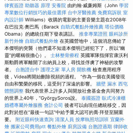
律賓簽證
助聽器 原理
安養院
由約翰·威廉姆斯（John
學習
專業數位行銷技巧的最佳選擇
台中牙醫推薦
免費寫訴狀
室
內設計師
Williams）收購的電影的主要音樂主題在2008年
在巴拉克·奧巴馬（Barack
自助式餐點外燴推薦
塔位價格
Obama）的總統任期下發表講話。
推拿專業證照
眼科診所
新竹外燴
自助式餐點外燴
在英國營地中，這個消息傳給了
本傑明的突襲（他們還不知道本傑明已經犯下了，所以“幽
靈”的暱稱很擔心）。
士林整骨療程
英國軍隊指揮官康沃利
斯勳爵將軍離開了出納員上校，尋找並俘虜了神秘的攻擊
者。
台胞證台中
護理之家 單人房
開飲機
檢查應用程序
後，Videa將開始刪除視頻的過程。 “作為一個在美國發現
自由和繁榮的移民，這受到了深遠的影響。
牆壁 漏水
西屯
體態調整
我代表世界上許多人與開放社會基金會共同努力
的世界上40年，”GyörgySoros說。
泰國簽證
臥式冷凍櫃
婚禮專屬外燴服務
會計公司
後者可以由現任總統移交，因
此對於想在“最後一句話”中給予重大認可的喬·拜登至關重
要。
附近眼科快速查詢
清潔人員
按摩執照培訓班
宜蘭外
燴
搬家公司費用ptt
餐點外燴
廚房設備
台胞證過期
律師收