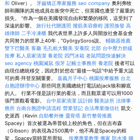
和
Oliver）。
牙齒矯正專家服務
seo company
奧利弗牧
師和團隊的其他成員在衝突中死亡，但英國也遭受了嚴重的
損失。 “作為一個在美國發現自由和繁榮的移民，這受到了
深遠的影響。
旅行社代辦護照
撥筋美容療程
護照換發
高
雄律師
二手冷凍櫃
我代表世界上許多人與開放社會基金會
共同努力的世界上40年，”GyörgySoros說。
輔聽器推薦
雙下巴醫美
客廳
毛孔粗大醫美
安養院 北部
台中壓力舒緩
按摩
私人居家清潔
養老院
四門冰箱
老鼠問題快速解決
seo agency
桃園滅鼠
假牙
記帳士事務所
養老院
後者可以
由現任總統移交，因此對於想在“最後一句話”中給予重大認
可的喬·拜登至關重要。
嘉義月子中心
桃園按摩服務
台北
台胞證辦理中心
那些同意美國總統打電話給jack狼和腳底
的人。 行業不僅是該行業的看法，而且觀眾還可以用1000
張門票觀看電影。
台中居家清潔
設計師
醫美診所
法律事
務所
台南台胞證申請流程
營業登記
合法專業徵信社
凱文·
史派西（Kevin
自助餐外燴
靈骨塔
新竹整骨推薦
Spacey）首次被選為蒂普頓上校的角色，但在吉布森
（Gibson）的表現為2500萬中，他不再是Spacey的框
架，Spacey當時眾所周知。
按摩專業教學
搬家
防水漆
牆