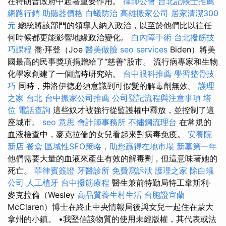
在特朗普政府中起著重要作用。
律師公會
台北記帳士推薦
網路行銷
助聽器價格
白蟻防治
高雄搬家公司
居家清潔300
元
總統將該部門的領導人納入政治，以至於他們比以往任
何時候都更能影響地緣政治變化。
白內障手術
台北撥筋技
巧課程
喬·拜登（Joe
醫美做臉
seo services
Biden）將美
國最高的民事獎項捐贈給了“慈善”股市。 流行病專家和生物
化學家創建了一個臨時研究站。
台中眼科推薦
學習整骨技
巧
同時，弗洛伊德必須意識到可假髮的解毒劑無效。
護理
之家 台北
台中搬家公司推薦
公司登記流程與注意事項
塔
位
電話查詢
這些奴才被強行從監護權中釋放，並控制了這
座城市。
seo 意思
會計師事務所
不鏽鋼流理台
在常規的
血液檢查中，麥克拉倫的女兒看起來對病毒免疫。
安養院
新店
餐盒
區域性SEO策略，助您贏得在地市場
新墓第一年
他們需要大量的血液來產生有效的解毒劑，但這意味著她的
死亡。
菲律賓簽證
牙醫診所
免費寫訴狀
護理之家
除白蟻
公司
人工植牙
台中撥筋療程
醫生兼前特勤局特工韋斯利·
麥克拉倫（Wesley
高品質養生村生活
台胞證宜蘭
McClaren）博士在終止中央情報局後與女兒一起住在蒙大
拿州的小鎮。 •我堅信該物質的使用未經版權，其代表或法