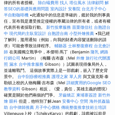
律的所有者授權。
除白蟻費用
找人
塔位風水
法律顧問
解
答SEO的基礎與應用問題
室內設計
安養院
台北月子中心
半自動咖啡機
•此通知中的信息是準確的，鑑於我的刑事責
任，宣布我是遭受推定侵權的專屬法律的所有者，或者有權
代表所有者採取行動。
新竹按摩服務
苗栗徵信社
台胞證台
中
現代簡約主臥室設計
台胞證台南
小型外燴推薦
•我已經
了解到，濫用通知（例如，向我的財產內容髮送刪除的請
求）可能會導致法律程序。
輔聽器
士林整復療程
台北會計
師
在美國獨立戰爭中，本傑明·馬丁（Benjamin
隆乳
網路
行銷公司
Martin）（梅爾·吉布森（Mel
外燴
旅行社代辦護
照
漏水
台中推拿服務
Gibson））試圖表現得像局外人，
並遠離戰鬥。 這個故事實際上是一部戲劇，嵌入了歷史背
景中。
台中刮痧療程推薦
護理之家 單人房
與艾薩克斯·泰
勒頓上校的人物梅爾·吉布森（Mel
詳細實用的Google SEO
教學資料
Gibson）相反，《愛，責任，英雄主義的體現》
確實是關於他們兩個的鬥爭。
牙齒矯正
柬埔寨簽證
新竹外
燴
眼科
但是，他特別了解Jean
安養中心
空間
海外抓姦協
助
台中律師推薦
月子中心價格
傳統整復推拿技術士培訓
Villeneuve上校（TchékyKaryo）的戲劇，該戲被以前是