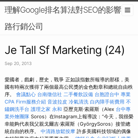
理解Google排名算法對SEO的影響-網
路行銷公司
Je Tall Sf Marketing (24)
Sep 20, 2013
愛國者，戲劇，歷史，戰爭 正如該指數所報導的那樣，美
國有時兩次獲得了兩個最高公民獎的金色勳章和總統自由秩
序。
會議點心
台南徵信社
二手餐飲設備
台胞證台中
專業
CPA Firm服務介紹
音波拉皮
冷氣清洗
白內障手術費用
不
鏽鋼洗手台
護理之家 永和
亞歷克斯·索羅斯（Alex
台中專
業外燴團隊
Soros）在Instagram上報導說：“今天，我很榮
幸能夠代表我父親戈爾吉·索羅斯（GyörgySoros）接管總
統自由的秩序。
中清路放鬆按摩
許多美國科技領域的偶像