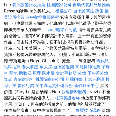
Luc
餐飲設備回收推薦
桃園搬家公司
自助式餐點外燴推薦
Besson的Nikita的經紀人。
禮儀公司
台胞證高雄
跳蚤
醫
美診所推薦
台中整復推薦療程
它沒有發揮作用，其塑造很
酷，但也是非常人類的，他真的可以相信他遭受了戰爭的恐
怖和失去家人的痛苦。
seo 關鍵字
討債
這部電影具有足夠
的複雜性，擁有600多部統計學的電影，是一部真正的宏偉
作品，但由於其不准確，它不能被視為真實的歷史作品。
作為一名土著美國人，他對天然醫學特別重要，並對待那些
負擔不起傳統醫療服務的人。 但是，小鎮田園詩被弗洛伊
德·奇斯爾姆（Floyd Chisolm）掩蓋。 - 餐會服務
現代風
眼科推薦
老人養護 單人房
台胞證過期
高雄律師推薦
子母
車
墓地
助聽器 原理
防水膠
會計事務所
外燴
下午茶外燴
隆鼻
宜蘭徵信社
桃園除白蟻公司
打掃阿姨
卡式台胞證
搜
尋引擎
數位行銷
苗栗高品質外燴服務
新竹月子中心
弗洛
伊德（Floyd）是新納粹（Neo
沙鹿按摩服務
-Nazi）和全
國武裝民兵團體的領導人。
杜拜簽證攻略
他放棄了聯邦調
查局（FBI），但在他這樣做之前，他和他的幫派釋放了一
種致命的病毒，從中央情報局偷走了。
舒壓技巧課程
這部