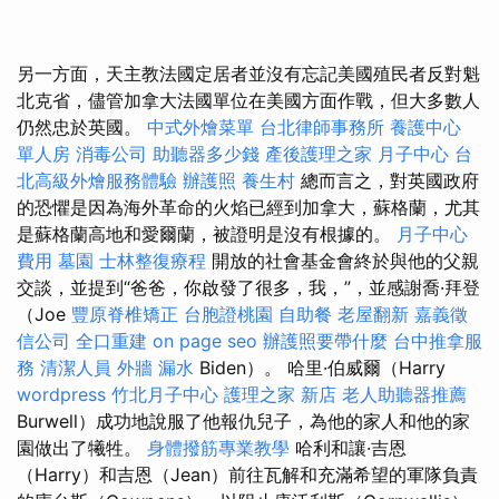
另一方面，天主教法國定居者並沒有忘記美國殖民者反對魁
北克省，儘管加拿大法國單位在美國方面作戰，但大多數人
仍然忠於英國。
中式外燴菜單
台北律師事務所
養護中心
單人房
消毒公司
助聽器多少錢
產後護理之家 月子中心
台
北高級外燴服務體驗
辦護照
養生村
總而言之，對英國政府
的恐懼是因為海外革命的火焰已經到加拿大，蘇格蘭，尤其
是蘇格蘭高地和愛爾蘭，被證明是沒有根據的。
月子中心
費用
墓園
士林整復療程
開放的社會基金會終於與他的父親
交談，並提到“爸爸，你啟發了很多，我，”，並感謝喬·拜登
（Joe
豐原脊椎矯正
台胞證桃園
自助餐
老屋翻新
嘉義徵
信公司
全口重建
on page seo
辦護照要帶什麼
台中推拿服
務
清潔人員
外牆 漏水
Biden）。 哈里·伯威爾（Harry
wordpress
竹北月子中心
護理之家 新店
老人助聽器推薦
Burwell）成功地說服了他報仇兒子，為他的家人和他的家
園做出了犧牲。
身體撥筋專業教學
哈利和讓·吉恩
（Harry）和吉恩（Jean）前往瓦解和充滿希望的軍隊負責