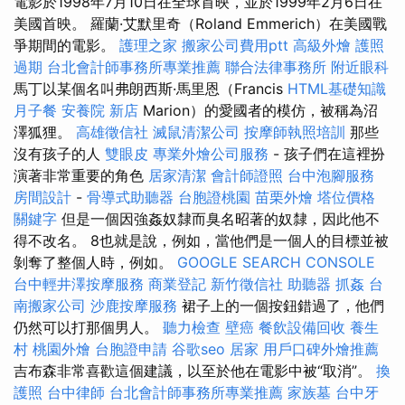
電影於1998年7月10日在全球首映，並於1999年2月6日在
美國首映。 羅蘭·艾默里奇（Roland Emmerich）在美國戰
爭期間的電影。
護理之家
搬家公司費用ptt
高級外燴
護照
過期
台北會計師事務所專業推薦
聯合法律事務所
附近眼科
馬丁以某個名叫弗朗西斯·馬里恩（Francis
HTML基礎知識
月子餐
安養院 新店
Marion）的愛國者的模仿，被稱為沼
澤狐狸。
高雄徵信社
滅鼠清潔公司
按摩師執照培訓
那些
沒有孩子的人
雙眼皮
專業外燴公司服務
- 孩子們在這裡扮
演著非常重要的角色
居家清潔
會計師證照
台中泡腳服務
房間設計
-
骨導式助聽器
台胞證桃園
苗栗外燴
塔位價格
關鍵字
但是一個因強姦奴隸而臭名昭著的奴隸，因此他不
得不改名。 8也就是說，例如，當他們是一個人的目標並被
剝奪了整個人時，例如。
GOOGLE SEARCH CONSOLE
台中輕井澤按摩服務
商業登記
新竹徵信社
助聽器
抓姦
台
南搬家公司
沙鹿按摩服務
裙子上的一個按鈕錯過了，他們
仍然可以打那個男人。
聽力檢查
壁癌
餐飲設備回收
養生
村
桃園外燴
台胞證申請
谷歌seo
居家
用戶口碑外燴推薦
吉布森非常喜歡這個建議，以至於他在電影中被“取消”。
換
護照
台中律師
台北會計師事務所專業推薦
家族墓
台中牙