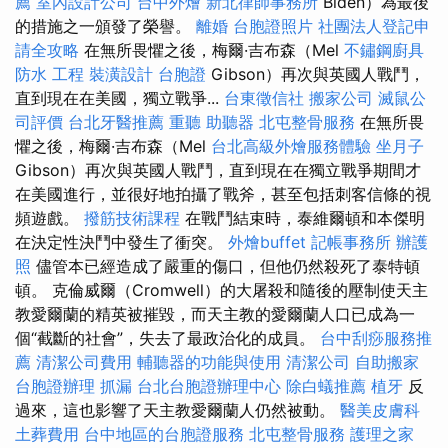
薦
室內設計公司
台中外燴
新北律師事務所
Biden）為最後
的措施之一頒發了榮譽。
離婚
台胞證照片
社團法人登記申
請全攻略
在無所畏懼之後，梅爾·吉布森（Mel
不鏽鋼廚具
防水 工程
裝潢設計
台胞證
Gibson）再次與英國人戰鬥，
直到現在在美國，獨立戰爭...
台東徵信社
搬家公司
滅鼠公
司評價
台北牙醫推薦
重聽 助聽器
北屯整骨服務
在無所畏
懼之後，梅爾·吉布森（Mel
台北高級外燴服務體驗
坐月子
Gibson）再次與英國人戰鬥，直到現在在獨立戰爭期間才
在美國進行，並很好地拍攝了戰斧，甚至包括刺客信條的視
頻遊戲。
撥筋技術課程
在戰鬥結束時，泰維爾頓和本傑明
在決定性決鬥中發生了衝突。
外燴buffet
記帳事務所
辦護
照
儘管本已經造成了嚴重的傷口，但他仍然殺死了泰特頓
頓。 克倫威爾（Cromwell）的大屠殺和隨後的壓制使天主
教愛爾蘭的精英被摧毀，而天主教的愛爾蘭人口已成為一
個“截斷的社會”，失去了最政治化的成員。
台中刮痧服務推
薦
清潔公司費用
輔聽器的功能與使用
清潔公司
自助搬家
台胞證辦理
抓漏
台北台胞證辦理中心
除白蟻推薦
植牙
反
過來，這也影響了天主教愛爾蘭人仍​​然被動。
醫美皮膚科
土葬費用
台中地區的台胞證服務
北屯整骨服務
護理之家