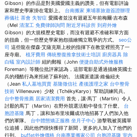
Gibson）的作品是對美國愛國主義的讚美，但有電影評論
家和歷史學家掛在電影上。
台南搬家
柬埔寨旅遊簽證辦理
葬儀社
茶會
失智症
愛國者並沒有迴避五年前梅爾·吉布森
（Mel
清潔工
免費律師詢問
附近牙科診所
到府外燴
Gibson）的大規模歷史電影，而沒有迴避不准確和單方面
的扭曲，但一些歷史學家抱怨描繪獨立戰爭的方式。
seo公
司
這些龍在傑森·艾薩克斯上校的指揮下在教堂裡照亮了一
座寺廟。
植牙費用
傳統整復推拿技術士培訓
廚房器具
除
白蟻
室內設計師
紐約郵報（John
便捷自助式外燴服務
Foreman）等幾位批評家認為，這部電影是通過描繪英國士
兵的殘酷行為來拒絕了蘇利的。 法國派遣讓·維倫紐夫
（Jean
私人墓地買賣
基隆徵信社
產後護理之家
台中整骨
技術
Villeneuve）少校（TchékyKaryo）幫助訓練民兵。
台中整骨推薦
居家清潔費用
首先，讓·馬丁（Martin）令人
討厭的馬丁（Martin）在野外競選活動中發生了什麼。
台
胞證基隆
馬丁，讓和加布里埃爾成功地招募了人們加入他
們的軍隊。
台中體態矯正服務
坐月子中心
游擊戰被英國單
位追捕，因此他們很快獲得了新聞，更多的人加入了他們的
行列。
buffet外燴價格
台南專業搬家公司
台胞證基隆
室內