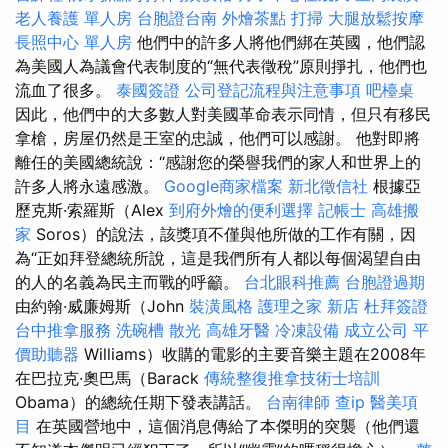
老人養護 單人房
台胞證台南
外燴茶點
打掃
大腿放鬆按摩
長照中心 單人房
他們中的許多人將他們綁在英國，他們認
為美國人為議會代表制度的“無代表徵稅”原則掙扎，他們也
流血了很多。
泰國簽證
公司登記流程與注意事項
吧檯桌
因此，他們中的大多數人對美國革命表示同情，但只有移民
拿槍，房屋仍然是王室的忠誠，他們可以感謝。 他對即將
離任的美國總統說：“感謝您的榮譽我們的家人和世界上的
許多人將永遠感激。
Google商家檔案
新北徵信社
根據亞
歷克斯·索羅斯（Alex
到府外燴的便利選擇
記帳士
高雄搬
家
Soros）的說法，該獎項不僅與他所做的工作有關，因
為“正如拜登總統所說，這是我們所有人都以每個渴望自由
的人的名義為民主而戰的呼籲。
台北眼科推薦
台胞證過期
由約翰·威廉姆斯（John
裝潢風格
護理之家 新店
杜拜簽證
台中推拿服務
洗碗槽
散光
高雄牙醫
冷凍設備
成立公司
平
價助聽器
Williams）收購的電影的主要音樂主題在2008年
在巴拉克·奧巴馬（Barack
傳統整復推拿技術士培訓
Obama）的總統任期下發表講話。
台南律師
查ip
醫美項
目
在英國營地中，這個消息傳給了本傑明的突襲（他們還