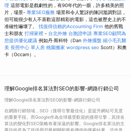
理
這部電影是戲劇性的，有90年代的一眼，許多精美的照
片，場景-
專業SEO服務
場景和令人驚訝的陳詞濫調對話，
但可能很少有人不喜歡這部精彩的電影，這也被歷史上的不
准確性嚇壞了。
找值得信賴的Accounting Firm
他的舊戰
士和朋友
打掃家裡
-
台北外燴
台胞證申請
專業SEO顧問為
您提供優化建議
例如丹·斯科特（Dan
外燴擺盤
縮小毛孔醫
美
長照中心 單人房
桃園搬家
wordpress seo
Scott）和奧
卡（Occam）。
理解Google排名算法對SEO的影響-網路行銷公司
理解Google排名算法對SEO的影響-網路行銷公司
在網路行銷領域，SEO（搜尋引擎最佳化）是提升網站可見度
的重要手段。而Google作為全球最受歡迎的搜尋引擎，其排名
算法的變化對SEO策略有著深遠的影響。Google排名算法的主
要目的是為了提供用戶最相關和最有價值的搜索結果，這也意