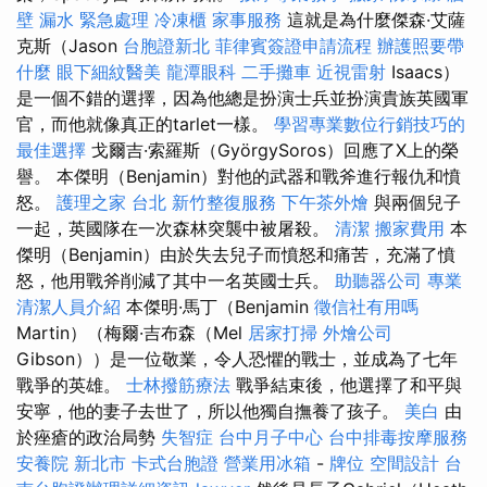
壁 漏水 緊急處理
冷凍櫃
家事服務
這就是為什麼傑森·艾薩
克斯（Jason
台胞證新北
菲律賓簽證申請流程
辦護照要帶
什麼
眼下細紋醫美
龍潭眼科
二手攤車
近視雷射
Isaacs）
是一個不錯的選擇，因為他總是扮演士兵並扮演貴族英國軍
官，而他就像真正的tarlet一樣。
學習專業數位行銷技巧的
最佳選擇
戈爾吉·索羅斯（GyörgySoros）回應了X上的榮
譽。 本傑明（Benjamin）對他的武器和戰斧進行報仇和憤
怒。
護理之家 台北
新竹整復服務
下午茶外燴
與兩個兒子
一起，英國隊在一次森林突襲中被屠殺。
清潔
搬家費用
本
傑明（Benjamin）由於失去兒子而憤怒和痛苦，充滿了憤
怒，他用戰斧削減了其中一名英國士兵。
助聽器公司
專業
清潔人員介紹
本傑明·馬丁（Benjamin
徵信社有用嗎
Martin）（梅爾·吉布森（Mel
居家打掃
外燴公司
Gibson））是一位敬業，令人恐懼的戰士，並成為了七年
戰爭的英雄。
士林撥筋療法
戰爭結束後，他選擇了和平與
安寧，他的妻子去世了，所以他獨自撫養了孩子。
美白
由
於痤瘡的政治局勢
失智症
台中月子中心
台中排毒按摩服務
安養院 新北市
卡式台胞證
營業用冰箱
-
牌位
空間設計
台