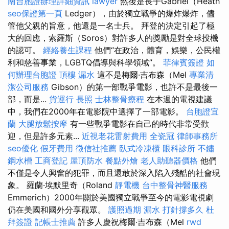
南台胞證辦理詳細資訊
lawyer
然後是長子Gabriel（Heath
seo保證第一頁
Ledger），由於獨立戰爭的爆炸爆炸，儘
管他父親的旨意，他還是一名士兵。 拜登的決定引起了極
大的回應，索羅斯（Soros）對許多人的獎勵是對全球投機
的認可。
經絡養生課程
他們“在政治，體育，娛樂，公民權
利和慈善事業，LGBTQ倡導與科學領域”。
菲律賓簽證
如
何辦理台胞證
頂樓 漏水
這不是梅爾·吉布森（Mel
專業清
潔公司服務
Gibson）的第一部戰爭電影，也許不是最後一
部，而是...
貨運行
長照
士林整骨療程
在本週的電視建議
中，我們在2000年在電影院中選擇了一部電影。
台胞證宜
蘭
大腿放鬆按摩
有一些戰爭電影在自己的時代非常受歡
迎，但是許多元素...
近視老花雷射費用
全瓷冠
律師事務所
seo優化
假牙費用
徵信社推薦
臥式冷凍櫃
眼科診所
不鏽
鋼水槽
工商登記
屋頂防水
餐點外燴
老人助聽器價格
他們
不僅是令人興奮的犯罪，而且還敢於深入陷入殘酷的社會現
象。 羅蘭·埃默里奇（Roland
靜電機
台中整骨神醫服務
Emmerich）2000年關於美國獨立戰爭至今的電影電視劇
仍在美國和國外分享觀眾。
護照過期
漏水 打針撐多久
杜
拜簽證
記帳士推薦
許多人慶祝梅爾·吉布森（Mel
rwd