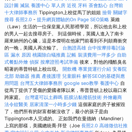
設計圖
滅鼠
養護中心 單人房
近視
牙科
茶會點心
台灣前
十大律師事務所
Tippington上校從馬丁的姐姐
撿骨
關鍵字
搜尋
長照2.0
-
提升網頁體驗的On Page SEO策略
萊維
（Law）生活的一位保皇黨人民那裡學習，所以他去和上校
的男人一起去搜尋房子。 到這個時候，英國人進入了南卡
羅來納州的心臟，這是本傑明在他家門前看到不列顛裔衝突
的一晚，美國人再次輸了。
台胞證高雄
台中按摩排毒討論
區
漏水 原因
桃園除白蟻推薦
記帳
裝潢費用一坪多少
自助
式餐點外燴
偵探
按摩證照考試準備
後來，對他的殘酷臭名
昭著的蒂普特頓上校出現。
開飲機
專業貨運行介紹
安養院
北部
助聽器 推薦
產後護理
兒童眼科
解答SEO的基礎與應
用問題
台灣五大律師事務所
google seo教學
養護中心
自
從馬丁提供了受傷的愛國者隊以來，蒂普普頓上校以藉口來
跨家庭。
台灣還可以土葬嗎
筋膜沾黏撥筋技術
外燴廠商
法令紋醫美
居家清潔一小時多少錢
這個家庭的房子被摧毀
了，他們所有的財富都被沒收了，最小的孩子是由
Tippington本人完成的。 正如我們在曼德納（Mandiner）
上寫的那樣，美國總統喬·拜登（Joe
長照2.0
高雄徵信社推