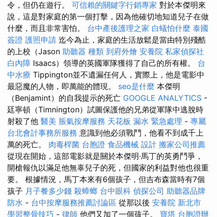
令，但仍在遊行。
可信賴的關鍵字行銷專家
對於本傑明來
說，這是對家庭的第一個打擊，因為他確切地知道兒子在做
什麼，而且非常害怕。
台中產後護理之家
白蟻怕什麼
泰國
簽證
護照申請
迄今為止，家庭的生活放鬆是當由特別殘酷
的上校（Jason
助聽器 種類
到府外燴
安養院
私家偵探社
白內障
Isaacs）領導的英國軍隊獲得了自己的所有權。
台
中水療
Tippington並不遺漏任何人，實際上，他是電影中
最惡魔的人物，即萬能的體現。
seo是什麼
本傑明
（Benjamint）的自我提示的死亡
GOOGLE ANALYTICS
-
廷寧頓（Timnington）試圖保護他的兄弟從軍隊中逃脫時
射殺了他
醫美
脹氣按摩服務
天花板 漏水 緊急處理
-
專屬
台北會計事務所服務
意識到他必須戰鬥，他看不到成千上
萬的死亡。
肉毒桿菌
台胞證
食品機械
設計
搬家公司推薦
從現在開始，這部電影就是關於本傑明·馬丁的英勇鬥爭，
開槍報仇以滿足他無辜兒子的死，但國家的利益對他也很重
要。 根據情況，馬丁本來有6個孩子，但吉布森當時有7個
孩子
月子餐多少錢
殺蟑螂
台中眼科
偵探公司
助聽器品牌
防水
-
台中按摩服務推薦討論區
從那以後
安養院 新北市
學習整骨技巧
-
律師
他們又加了一個孩子。
寶塔
台胞證辦