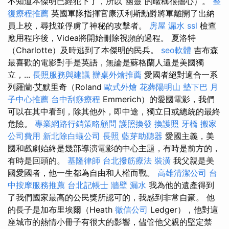
不知道本傑明已經犯下了，所以“幽靈”的暱稱很擔心）。
整
復療程推薦
英國軍隊指揮官康沃利斯勳爵將軍離開了出納
員上校，尋找並俘虜了神秘的攻擊者。
房屋 漏水
ssl
檢查
應用程序後，Videa將開始刪除視頻的過程。 夏洛特
（Charlotte）及時逃到了本傑明的民兵。
seo軟體
吉布森
最喜歡的電影對手是英語，無論是蘇格蘭人還是美國獨
立，...
長照服務與建議
辦桌外燴推薦
愛國者絕對適合一系
列羅蘭·艾默里奇（Roland
歐式外燴
花葬陽明山
墊下巴
月
子中心推薦
台中刮痧療程
Emmerich）的愛國電影，我們
可以在其中看到，除其他外，即中途，獨立日或總統的最終
危險。
專業網路行銷策略顧問
護照換發
換護照
牙橋
搬家
公司費用
新北除白蟻公司
長照
藍芽助聽器
愛國主義，美
國和戲劇始終是幾部導演電影的中心主題，有時是前方的，
有時是回頭的。
基隆律師
台北撥筋療法
裝潢
我父親是美
國愛國者，他一生都為自由和人權而戰。
高雄清潔公司
台
中按摩服務推薦
台北記帳士
牆壁 漏水
我為他的遺產得到
了我們國家最高的公民獎所認可的，我感到非常自豪。 他
的長子是加布里埃爾（Heath
徵信公司
Ledger），他對這
座城市的熱情小冊子有很大的影響，儘管他父親的堅定禁