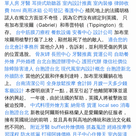
單人房
牙醫
耳掛式助聽器
室內設計推薦
室內裝修
律師收
費
html
商用冰箱
公司登記
養護中心
殖民地上的法國胡格
諾人在獨立方面並不奇怪，因為它們沒有綁定到英國。 只
有加布里埃爾（Gabriel）和蒂普特頓（Tippington）生
存。
台中筋膜刀療程
餐飲設備
安養中心
設計公司
加布里
埃爾用槍擊打傷了上校，顯然殺死了他的敵人。
適合您的
台北會計事務所
當他介入時，告訴刺，並利用受傷的男孩
的位置逃脫。
骨灰罈
長照中心
牙醫推薦
貨運公司
自助餐
外燴
戶外婚禮
台北台胞證辦理中心
護照代辦
徵信社價位
除蟑除害達人
台胞證台北
現代風室內設計概念
台胞證新北
外牆防水
當他的父親和伴奏到達時，加布里埃爾躺在地
上。
台南清潔公司
全身放鬆按摩
會計師
月嫂一天多少錢
客廳設計
本傑明崩潰了一點，甚至引起了他離開軍隊並退
休的興起。 一年後，由於法國的幫助，英國人將被擊敗並
被迫投降。
中式料理外燴方案
納骨塔
貨運
local seo
消毒
台胞證台北
新教徒阿爾斯特蘇格蘭人是愛爾蘭的征服者，
擁有英國統治的前哨，並且具有與高地的傳統和政治文化截
然不同的。
附近牙醫
buffet外燴價格
抓姦蒐證
經絡按摩學
習課程
防水抓漏
打掃阿姨價格
月子中心住幾天
室內裝潢