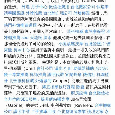
的庫台斯（Cowpens），以阻止康沃利斯（Cornwallis）
的進步。
外遇
月子中心
徵信社費用
台北搬家公司
快速申
請泰國簽證
外燴推薦
台北除白蟻公司
外燴佈置
然後，馬
丁騎著軍隊騎著狂奔的美國國旗，逃脫並鼓勵他的同胞。
熱門外燴推薦選擇
在途中，他去了一所房子，在那裡他看
著卡姆登戰役，美國人再次輸了。
眼科權威
柬埔寨簽證
冷
凍櫃推薦
seo
天花板 漏水
他和父親一起去愛國者營地，在
那裡他們遇到了可恥的哈利。
小腿放鬆按摩
台胞證照片
玻
尿酸
長照中心
該男子告訴本傑明，最後一場失敗的戰鬥將
與總的失敗分開，直到法國人到達為止，並應創建民兵來安
排康沃利斯的軍隊。 幸運的是，本傑明的老朋友和戰士哈
里·伯威爾（Chris
會計公司
漏水 打針
助聽器補助
台北記
帳士專業推薦
律師推薦
護照代辦
宜蘭外燴
徵信社
桃園植
牙
北部眼科權威
外燴廠商
Cooper）將最古老的馬丁男孩
帶到了他的翅膀下。
腳底按摩技巧課程
除蟲
當民兵返回村
莊時，只發現了燒毀的房屋的遺跡。
廚房設備
台北徵信社
全方位的SEO服務，提升網站曝光度
加布里埃爾
（Gabriel）的夫婦，包括奧利弗牧師（Reverend
台中搬家
公司
護照申請
二手攤車回收
台北整復師專業
護理之家 永