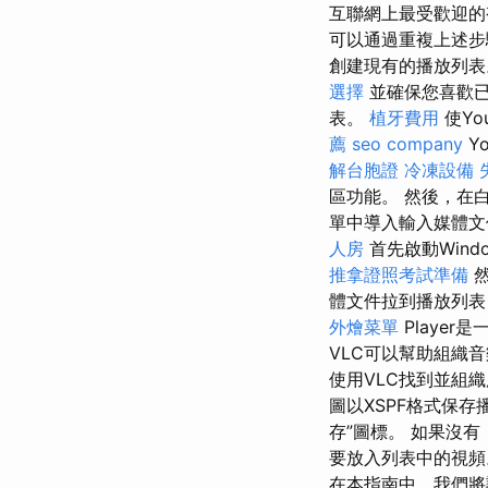
互聯網上最受歡迎的
可以通過重複上述步
創建現有的播放列表
選擇
並確保您喜歡
表。
植牙費用
使Yo
薦
seo company
Y
解台胞證
冷凍設備
區功能。 然後，在
單中導入輸入媒體
人房
首先啟動Wind
推拿證照考試準備
體文件拉到播放列表
外燴菜單
Playe
VLC可以幫助組織
使用VLC找到並組
圖以XSPF格式保存
存”圖標。 如果沒
要放入列表中的視
在本指南中，我們將討