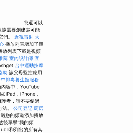
您還可以
根據需要創建盡可能
存它們。
近視雷射
大
心
播放列表增加了觀
e播放列表下載是視頻
推薦
室內設計師
宜
shget
台中運動按摩
協助
該父母監控應用
台中排毒養生館服務
容中，YouTube
ad，iPhone，
實擁護者，請不要錯過
方法。
公司登記
廚房
過您的頻道添加播放
然後單擊“我的頻
ube和列出的所有其