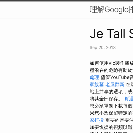
理解Googl
Je Tall
Sep 20, 2013
如何使用vlc製作播
種潛在的危險有助於
處理
儘管YouTu
家族墓
老屋翻新
在
站上共享的選項，或
將其全部保存。
貨
您必須單獨下載每
果您不想保留特定的
家打掃
重要的是要注
加要恢復的視頻以還