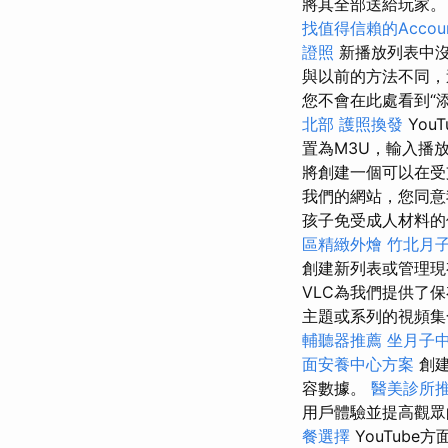
將其全部送給玩家
找值得信賴的Account
證照
新播放列表中
與以前的方法不同，這
您不會在此處看到“
北部
護照換發
You
置為M3U，輸入播
將創建一個可以在受支
我們的網站，您同意我
孩子免受成人材料的
區精緻外燴
竹北月
創建新列表或管理
VLC為我們提供了
主題或系列的視頻集
輔聽器推薦
坐月子
面安養中心方案
創建
容數據。
醫美診所
用戶體驗並提高觀
餐選擇
YouTub