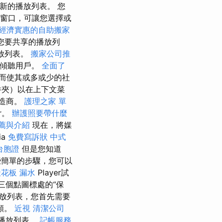
新的播放列表。 您
p窗口，可讓您選擇或
經濟實惠的自助搬家
您要共享的播放列
播放列表。
搬家公司推
戶傾聽用戶。
全面了
而使其或多或少的社
件夾）以在上下文菜
製造商。
護理之家 單
er。
辦護照要帶什麼
薦與介紹
現在，將媒
ia
免費寫訴狀
中式
台胞證
但是您知道
簡單的步驟，您可以
天花板 漏水
Player試
三個點圖標處的“保
播放列表，您首先需要
頻。
近視
清潔公司
3U播放列表。
記帳服務