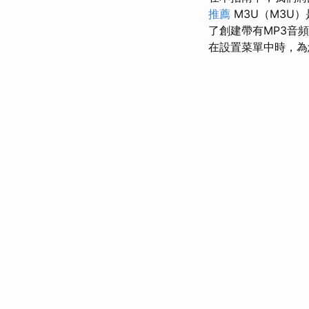
推薦
M3U（M3U）
了創建帶有MP3音頻
在設置菜單中時，為