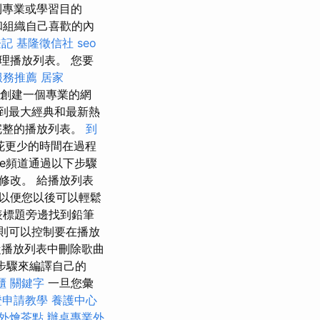
到專業或學習目的
和組織自己喜歡的內
登記
基隆徵信社
seo
中管理播放列表。 您要
服務推薦
居家
鬆創建一個專業的網
是找到最大經典和最新熱
完整的播放列表。
到
花更少的時間在過程
ube頻道通過以下步驟
表修改。 給播放列表
，以便您以後可以輕鬆
表標題旁邊找到鉛筆
則可以控制要在播放
從播放列表中刪除歌曲
步驟來編譯自己的
櫃
關鍵字
一旦您彙
證申請教學
養護中心
外燴茶點
辦桌專業外