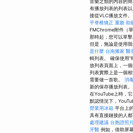
音樂之類的內容的簡
有播放列表的列表
接從VLC播放文件
平脊椎矯正
重聽 助
FMChrome附
那時起，您可以單擊
但是，無論是使用我們
是什麼
台南搬家
醫
輯列表。 確保使用
放列表頁面上，一個
列表實際上是一個
需要做一首歌。
消
新的保存播放列表
在YouTube上時
默認情況下，You
營業用冰箱
平台上的
具有直接鏈接的人
處理建議
台胞證照
牙醫
例如，借助屏幕