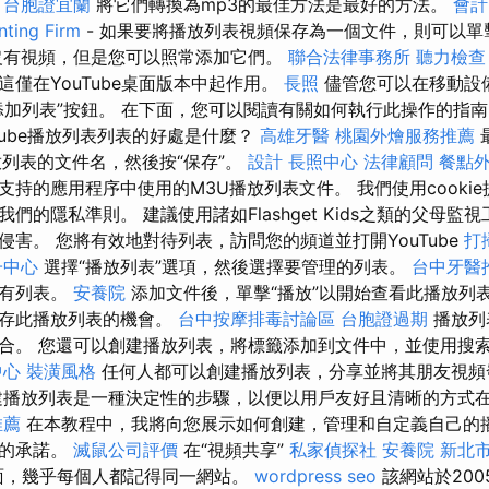
。
台胞證宜蘭
將它們轉換為mp3的最佳方法是最好的方法。
會計
ing Firm
- 如果要將播放列表視頻保存為一個文件，則可以
沒有視頻，但是您可以照常添加它們。
聯合法律事務所
聽力檢查
僅在YouTube桌面版本中起作用。
長照
儘管您可以在移動設
添加列表”按鈕。 在下面，您可以閱讀有關如何執行此操作的指
Tube播放列表列表的好處是什麼？
高雄牙醫
桃園外燴服務推薦
放列表的文件名，然後按“保存”。
設計
長照中心
法律顧問
餐點
持的應用程序中使用的M3U播放列表文件。 我們使用cookie
們的隱私準則。 建議使用諸如Flashget Kids之類的父母監
侵害。 您將有效地對待列表，訪問您的頻道並打開YouTube
打
子中心
選擇“播放列表”選項，然後選擇要管理的列表。
台中牙醫
現有列表。
安養院
添加文件後，單擊“播放”以開始查看此播放列
保存此播放列表的機會。
台中按摩排毒討論區
台胞證過期
播放列
合。 您還可以創建播放列表，將標籤添加到文件中，並使用搜
中心
裝潢風格
任何人都可以創建播放列表，分享並將其朋友視頻
播放列表是一種決定性的步驟，以便以用戶友好且清晰的方式在Yo
推薦
在本教程中，我將向您展示如何創建，管理和自定義自己的
眾的承諾。
滅鼠公司評價
在“視頻共享”
私家偵探社
安養院 新北
e方面，幾乎每個人都記得同一網站。
wordpress seo
該網站於200