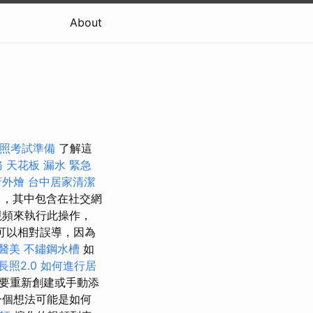
About
證照考試準備
了解這
務
天花板 漏水 緊急
府外燴
台中居家清潔
，其中包含在社交網
視頻來執行此操作，
可以相對誤導，因為
醫美
不鏽鋼水槽
如
長照2.0
如何進行居
要重新創建或手動添
一個想法可能是如何