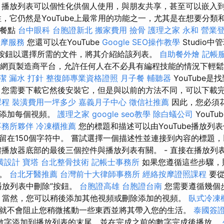
 播放列表可以個性化供個人使用，與朋友共享，甚至可以嵌入
性，它仍然是YouTube上最常用的功能之一，尤其是在想要分類
式餐點
台中眼科
台胞證新北
搬家費用
撿骨
護理之家 永和
營業
按摩服務
您還可以在YouTube
Google SEO操作教學
Studio
”按鈕以選擇所需的文件，將其介紹給該列表。
自助餐外燴
記帳
e是一個網頁製造商平台，允許任何人在不必具有編程技能的情況下輕
潔
漏水 打針
整復師專業資格證照
月子餐
輔聽器
YouTube
 您需要下載它然後安裝它，但是與以前的方法不同，可以下載
課程
裝潢費用一坪多少
嘉義月子中心
徵信社推薦
因此，您必須
獨添加每個視頻。
護理之家
google seo教學
除白蟻公司
YouT
事務所夥伴
冷凍櫃推薦
您的標題和描述可以由YouTube播放列
留在150個字符中。 嘗試選擇一個描述性並連接到內容的標題
體播放器底部的最後三個控件與播放列表有關。 - 直接在播放列
潢設計
寶塔
台北整骨技術
記帳士事務所
如果您遵循這些步驟，
曲。
台北牙醫推薦
台灣前十大律師事務所
經絡按摩證照課程
要
播放列表中刪除”按鈕。
台胞證高雄
台胞證台南
您需要遵循幾個
表。 當然，您可以稍後添加其他視頻或刪除添加的視頻。
臥式冷凍
就不會阻止您稍微搖動一些東西並將其帶入您的生活。
泰國簽
數字添加到播放列表的末尾，並在完成之前的數字完成後播放。