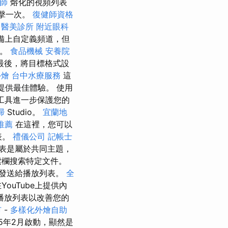
師
熔化的視頻列表
單擊一次。
復健師資格
醫美診所
附近眼科
備上自定義頻道，但
南。
食品機械
安養院
最後，將目標格式設
外燴
台中水療服務
這
提供最佳體驗。 使用
視工具進一步保護您的
掃
Studio。
宜蘭地
推薦
在這裡，您可以
表。
禮儀公司
記帳士
表是屬於共同主題，
索欄搜索特定文件。
發送給播放列表。
全
uTube上提供內
播放列表以改善您的
市
-
多樣化外燴自助
5年2月啟動，顯然是