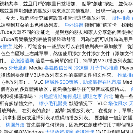
視頻共享，並且用戶的數量日益增加。 點擊“創建”按鈕，並保存
驟並選擇剛創建的播放列表來添加其他視頻。 出現一個pop -u
。 今天，我們將研究如何設置和管理這些播放列表。
眼科推薦
已調整到耳朵的出色播放列表。
戶外婚禮
轉到“庫”選項卡，找到
uTube與眾不同的功能之一是與您的朋友和家人分享您的音樂
ouTube音樂播放列表使音樂聆聽舒適，因為他們可以隨時為用
失智症
此外，可能會有一些朋友可以在播放列表中添加數字，從
白色空白區域上右鍵單擊，然後使用添加文件添加文件（添加文
文件。
台胞證過期
這是一個簡單的使用，簡單的M3U播放列表
ows
外燴廠商
Media
嘉義徵信公司
冷凍櫃
月子中心推薦
Play
然後找到要創建M3U播放列表文件的媒體文件和文件夾。
推拿推
（播放列表）。 VLC
區域性SEO策略，助您贏得在地市場
Med
r是一個有效的多媒體播放器，能夠播放幾乎任何聲音或視頻格式。
音樂和視頻基準嗎？
台胞證過期如何處理
護理之家 台北
通過一些
織所有多媒體文件。
縮小毛孔醫美
默認情況下，VLC
塔位風水
播放列表。 在列表的底部，點擊“新播放列表”。 在視頻下，單擊
有，請拿起股份或選擇列表項或碼頭播放列表。 要創建一個新的
頻。
桃園外燴
首先選擇任何視頻，因為您在創建時使用了哪個視
論如何在Windows
大里放鬆按摩
產後護理
11/10中創建M