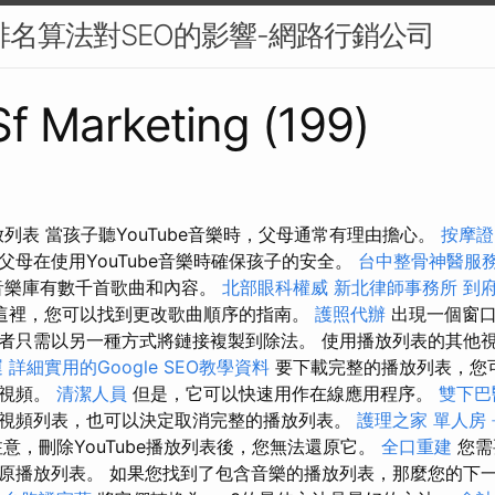
e排名算法對SEO的影響-網路行銷公司
 Sf Marketing (199)
放列表 當孩子聽YouTube音樂時，父母通常有理由擔心。
按摩
父母在使用YouTube音樂時確保孩子的安全。
台中整骨神醫服
be音樂庫有數千首歌曲和內容。
北部眼科權威
新北律師事務所
到
這裡，您可以找到更改歌曲順序的指南。
護照代辦
出現一個窗口
者只需以另一種方式將鏈接複製到除法。 使用播放列表的其他
運
詳細實用的Google SEO教學資料
要下載完整的播放列表，您
個視頻。
清潔人員
但是，它可以快速用作在線應用程序。
雙下巴
視頻列表，也可以決定取消完整的播放列表。
護理之家 單人房
意，刪除YouTube播放列表後，您無法還原它。
全口重建
您需
原播放列表。 如果您找到了包含音樂的播放列表，那麼您的下