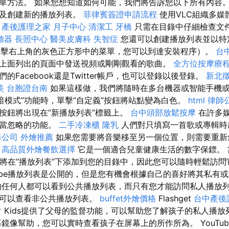
單方法。 如果您想知道如何可能，我們將告訴您以下所有內容。
以及創建新的播放列表。
菲律賓簽證申請流程
使用VLC組織多媒
。
產後護理之家 月子中心
清潔工
牙橋
只需在目錄中仔細檢查文
聽器
長照中心
醫美皮膚科
失智症
您還可以創建播放列表並以特
件（單擊右上角的灰色正方形中的菜單，您可以到達安裝程序）。
台
上面列出的頁面中發送視頻或剛剛觀看的歌曲。
全方位按摩療
的Facebook還是Twitter帳戶，也可以登錄以後登錄。
新北
美
台胞證台南
如果這樣做，我們將隨時在多台機器或智能手機
“暗模式”功能時，單擊“自定義”按鈕將站點變為白色。
html
律師
按鈕將出現在“新播放列表”標籤上。
台中頭部放鬆按摩
在許多
相當忽略的功能。
二手冷凍櫃
隆乳
人們對只填寫一首歌或專輯時
毒公司
外燴推薦
如果您需要將音樂移至另一個位置，則需要重新
。
高品質外燴餐飲選擇
它是一個適合兒童健康生活的數字保鏢。
，它將在“播放列表”下添加到您的目錄中，因此您可以隨時輕鬆訪
Tube播放列表是公開的，但是您有機會根據自己的喜好將其私有
任何人都可以看到公共播放列表，而只有您才能訪問私人播放
都可以查看非公共播放列表。
buffet外燴價格
Flashget
台中產後
片
Kids提供了父母的監督功能，可以幫助您了解孩子的私人播
鏡像幫助，您可以實時查看孩子在屏幕上的所作所為。 YouTu