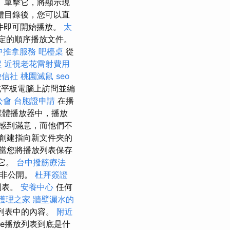
 單擊它，將顯示現
體目錄後，您可以直
件即可開始播放。
太
定的順序播放文件。
中推拿服務
吧檯桌
從
程
近視老花雷射費用
徵信社
桃園滅鼠
seo
或平板電腦上訪問並編
公會
台胞證申請
在播
媒體播放器中，播放
感到滿意，而他們不
創建指向新文件夾的
 當您將播放列表保存
問它。
台中撥筋療法
或非公開。
杜拜簽證
列表。
安養中心
任何
護理之家
牆壁漏水的
放列表中的內容。
附近
be播放列表到底是什