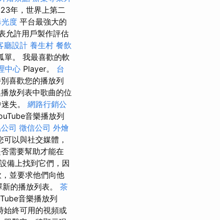
23年，世界上第二
曝光度
平台最強大的
表允許用戶製作評估
客廳設計
養生村
餐飲
孤單。 我最喜歡的軟
理中心
Player。
台
特別喜歡您的播放列
換播放列表中歌曲的位
中迷失。
網路行銷公
ouTube音樂播放列
蟲公司
徵信公司
外燴
您可以與社交媒體，
否需要幫助才能在
設備上找到它們，因
歌，並要求他們向他
選擇新的播放列表。
茶
Tube音樂播放列
時始終可用的視頻或