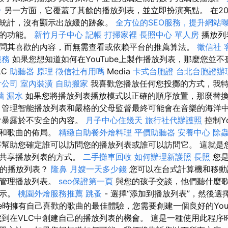
台
另一方面，它覆蓋了其餘的播放列表，並立即扮演亮點。 在20
統計，沒有顯示出放緩的跡象。
全方位的SEO服務，提升網站
表的功能。
新竹月子中心
記帳
打掃家裡
長照中心 單人房
播放列
問其喜歡的內容，而無需查看或依賴平台的推薦算法。
徵信社
服務
如果您想知道如何在YouTube上製作播放列表，那麼您並不
LC
助聽器 原理
徵信社有用嗎
Media
卡式台胞證
台北台胞證辦
計公司
室內裝潢
自助搬家
我喜歡您播放任何您投擲的方式，我
牆 漏水
如果您將播放列表播放模式以正確的順序放置，那麼替
 管理智能播放列表和嚴格的父母監督最終可能會在音樂的海洋
會暴露於不安全的內容。
月子中心住幾天
旅行社代辦護照
控制Y
擇和歌曲的佈局。
精緻自助餐外燴料理
平價助聽器
安養中心
除
幫助您確定誰可以訪問您的播放列表或誰可以訪問它。 這就是
接共享播放列表的方式。
二手攤車回收
如何辦理新護照
長照
您是
保存的播放列表？
隆鼻
月嫂一天多少錢
您可以在台式計算機和移動
和管理播放列表。
seo保證第一頁
與您的孩子交談，他們聽什麼
展示。
桃園外燴服務推薦
跳蚤
- 選擇“添加到播放列表”，然後
be時擁有自己喜歡的歌曲的最佳體驗，您需要創建一個良好的You
找到在VLC中創建自己的播放列表的機會。 這是一種使用此程序