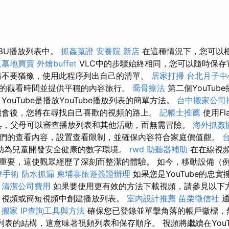
3U播放列表中。
抓姦蒐證
安養院 新店
在這種情況下，您可以
人墓地買賣
外燴buffet
VLC中的步驟始終相同，您可以隨時保
請不要猶豫，使用此程序列出自己的清單。
居家打掃
台北月子中
的觀看時間並提供平穩的內容旅行。
喬骨療法
第二個YouTub
YouTube是播放YouTube播放列表的簡單方法。
台中搬家公司
機會後，您將在尋找自己喜歡的視頻的路上。
記帳士推薦
使用Fla
工具，父母可以審查播放列表和其他活動，而無需冒險。
海外抓姦
們的查看內容，設置查看限制，並確保內容符合家庭價值觀。
助為兒童開發安全健康的數字環境。
rwd
助聽器補助
在在線視頻內
要，這使觀眾經歷了深刻而整潔的體驗。 如今，移動設備（例如iP
障手術
防水抓漏
柬埔寨旅遊簽證辦理
如果您是YouTube的忠
。
清潔公司費用
如果要使用更有效的方法下載視頻，請參見以下
，視頻或簡短視頻中創建播放列表。
室內設計推薦
苗栗徵信社
通
。
搬家
IP查詢工具與方法
確保您已登錄並單擊角落的帳戶徽標，
列表的結構，這意味著視頻列表和保存順序。 視頻將繼續在YouT