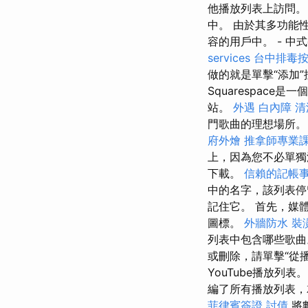
他播放列表上訪問。
中。 由於其多功能
容的用戶中。 - 中
services
台中排毒
做的就是單擊“添加
Squarespac
站。
外遇
白內障
清
門歌曲的理想場所。
府外燴
推拿師專業
上，因為您不必單
下載。
信賴的記帳
中的名字，該列表停
記住它。 首先，媒
圖標。
外牆防水
裝
列表中包含哪些歌
或刪除，請單擊“從
YouTube播放列
編了所有播放列表，
菲律賓簽證
討債
將