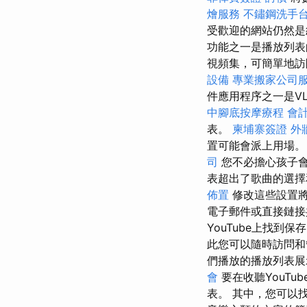
燴服務
不鏽鋼洗手
受歡迎的網站仍然是
功能之一是播放列
視頻集，可簡單地訪
設備
專業搬家公司
件應用程序之一是V
中腳底按摩療程
會
表。
柬埔寨簽證
外
置可能會派上用場。
司
您不必擔心孩子
表超出了歌曲的選
佈置
修改這些設置將
電子郵件或直接鏈
YouTube上找到
此您可以隨時訪問
們播放的播放列表
會
要在收聽YouTu
表。 其中，您可以