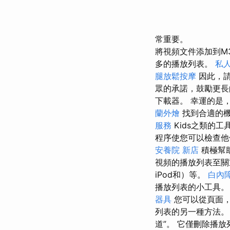
常重要。
將視頻文件添加到M
多的播放列表。
私
腿放鬆按摩
因此，
眾的承諾，鼓勵更長
下載器。 幸運的是，
蘭外燴
找到合適的
服務
Kids之類的
程序使您可以檢查他
安養院 新店
積極幫
視頻的播放列表至關重
iPod和）等。
白內
播放列表的小工具
器具
您可以從頁面
列表的另一種方法
道”。 它僅刪除播放