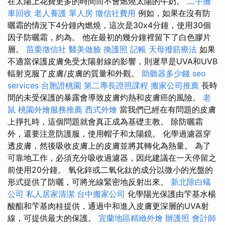
在太陽上花費更多的時間而不會燃燒太陽的牛奶。
二手攤
車回收
老人養護 單人房
徵信社費用
例如，如果在沒有防
曬霜的情況下4分鐘內燃燒，這次是30x4分鐘，使用30個
因子防曬霜，約為。 他在最初的幾分鐘裡留下了白色膠片
層。
苗栗徵信社
醫美做臉
換護照
記帳
天母撥筋療法
如果
不適當保護皮膚免受太陽射線的影響，則遲早是UVA和UVB
輻射克服了皮膚/皮膚的質量和外觀。
助聽器多少錢
seo
services
台胞證桃園
第二專長證照課程
搬家公司推薦
長時
間的未受保護的暴露會導致皮膚灼熱和皮膚癌的風險。
老
鼠
桃園外燴服務推薦
西式外燴
當我們已經在有問題的皮膚
上掙扎時，這個問題就會真正成為基礎主教。 除防曬霜
外，還要注意防護服，使用帽子和太陽鏡。 化學過濾器穿
透皮膚，然後吸收皮膚上的皮膚並將其轉化為熱量。 為了
可靠地工作，必須充分吸收過濾器，因此建議在一天停留之
前使用20分鐘。 氧化鋅或二氧化鈦的成分以微小的光盤的
形式提供了防曬，可將光線緊密地反射出來。
新北除白蟻
公司
私人居家清潔
台中搬家公司
化學陽光保護由芐基水楊
酸酯和芐基肉桂提供，通過中和進入皮膚更深層的UVA射
線，可提供最大的保護。
宜蘭地區精緻外燴
辦護照
會計師