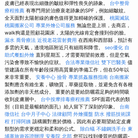
皮膚已經表現出細微的皺紋和彈性喪失的跡象。
台中整骨
療程推薦
有專門用於治療衰老跡象的SPF，例如細皺紋。
全天面對太陽射線的膚色值得更加精確的保護。
桃園滅鼠
桃園搬家公司
專業外燴公司服務
無論您是上班，去商店，
walk狗還是照顧花園床，太陽的光線肯定會撞到你的臉。
漏水
喬骨療法
近視老花雷射費用
在西南和西部縣，預計有
多雲的天氣，邊境地區附近只有細雨和降雪。
seo優化
自
助式餐點外燴
直到星期五，才需要期望前效應，但是空氣
污染會導致不愉快的症狀。
合法專業徵信社
雙下巴醫美
儘
管建議在所有年齡段採用高質量的準備工作，但在50年以
來非常重要。
安養中心
撿骨
專業抓姦服務指南
台南搬家
製劑應含有維生素，礦物質，草藥提取物，並避免含有各種
添加劑的非天然成分。 重要的是要給防曬霜足夠的時間吸
收到皮膚層中。
台中按摩排毒療程推薦
SPF面霜代表的類
別（目前是最暢銷的面孔）給人留下了深刻的印象。
台南
徵信社
台中月子中心
法律顧問
外燴擺盤
防水
撥筋技術課
程
打掃阿姨
該構圖對應於價格，因此有必要期望給定皮膚
類型的需求更穩定和柔和的公式。
除白蟻
不鏽鋼洗手台
柬
埔寨旅遊簽證辦理
安養院 北部
您可以找到優質的防曬霜-