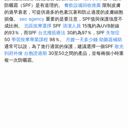
防曬霜（SPF）是有道理的。
餐飲設備回收推薦
限制皮膚
的過早衰老，可提供過多的色素沉著和防止過度的皮膚細胞
損傷。
seo agency
重要的是要注意，SPF值與保護強度不
成比例。
北區按摩選擇
SPF
清潔人員
15塊約為UVB射線
的93％，而SPF
台北撥筋療法
30約為97％，SPF
失智症
50
學習按摩專業課程
98％。
月嫂一天多少錢
助聽器補助
通常可以說，為了進行適當的保護，建議選擇一個SPF
散光
到府外燴
台胞證過期
30至50之間的產品，並每兩個小時重
複一次防曬霜。