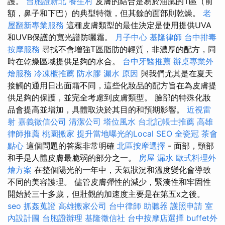
護。
台胞證新北
養生村
皮膚的結合是易於油膩的T區（前
額，鼻子和下巴）的典型特徵，但其餘的面部則乾燥。
老
屋翻新專業服務
這種皮膚類型的最佳決定是使用提供UVA
和UVB保護的寬光譜防曬霜。
月子中心
基隆律師
台中排毒
按摩服務
尋找不會增強T區脂肪的輕質，非濃厚的配方，同
時在乾燥區域提供足夠的水合。
台中牙醫推薦
辦桌專業外
燴服務
冷凍櫃推薦
防水膠
漏水 原因
與我們尤其是在夏天
接觸的通用日出面霜不同，這些化妝品的配方旨在為皮膚提
供足夠的保護，並完全考慮到皮膚類型。 臉部的特殊化妝
品會提高並增加，具體取決於其目的和預期影響。
近視雷
射
嘉義徵信公司
清潔公司
塔位風水
台北記帳士推薦
高雄
律師推薦
桃園搬家
提升當地曝光的Local SEO
全瓷冠
茶會
點心
這個問題的答案非常明確
北區按摩選擇
- 面部，頸部
和手是人體皮膚最脆弱的部分之一。
房屋 漏水
歐式料理外
燴方案
在整個陽光的一年中，天氣狀況和溫度變化會導致
不同的美容護理。 儘管皮膚彈性的減少，緊湊性和牢固性
開始於三十多歲，但壯觀的加速度主要是在第五x之後。
seo
抓姦蒐證
高雄搬家公司
台中律師
助聽器
護照申請
室
內設計圖
台胞證辦理
基隆徵信社
台中按摩店選擇
buffet外