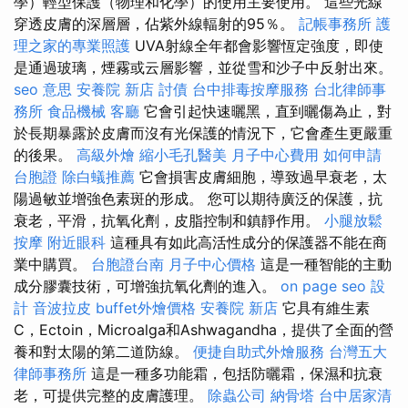
學）輕型保護（物理和化學）的使用主要使用。 這些光線
穿透皮膚的深層層，佔紫外線輻射的95％。
記帳事務所
護
理之家的專業照護
UVA射線全年都會影響恆定強度，即使
是通過玻璃，煙霧或云層影響，並從雪和沙子中反射出來。
seo 意思
安養院 新店
討債
台中排毒按摩服務
台北律師事
務所
食品機械
客廳
它會引起快速曬黑，直到曬傷為止，對
於長期暴露於皮膚而沒有光保護的情況下，它會產生更嚴重
的後果。
高級外燴
縮小毛孔醫美
月子中心費用
如何申請
台胞證
除白蟻推薦
它會損害皮膚細胞，導致過早衰老，太
陽過敏並增強色素斑的形成。 您可以期待廣泛的保護，抗
衰老，平滑，抗氧化劑，皮脂控制和鎮靜作用。
小腿放鬆
按摩
附近眼科
這種具有如此高活性成分的保護器不能在商
業中購買。
台胞證台南
月子中心價格
這是一種智能的主動
成分膠囊技術，可增強抗氧化劑的進入。
on page seo
設
計
音波拉皮
buffet外燴價格
安養院 新店
它具有維生素
C，Ectoin，Microalga和Ashwagandha，提供了全面的營
養和對太陽的第二道防線。
便捷自助式外燴服務
台灣五大
律師事務所
這是一種多功能霜，包括防曬霜，保濕和抗衰
老，可提供完整的皮膚護理。
除蟲公司
納骨塔
台中居家清