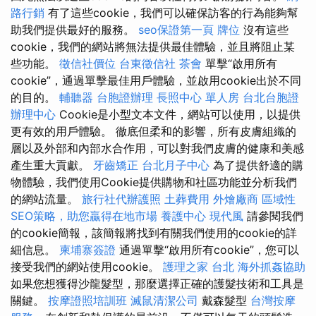
路行銷
有了這些cookie，我們可以確保訪客的行為能夠幫
助我們提供最好的服務。
seo保證第一頁
牌位
沒有這些
cookie，我們的網站將無法提供最佳體驗，並且將阻止某
些功能。
徵信社價位
台東徵信社
茶會
單擊“啟用所有
cookie”，通過單擊最佳用戶體驗，並啟用cookie出於不同
的目的。
輔聽器
台胞證辦理
長照中心 單人房
台北台胞證
辦理中心
Cookie是小型文本文件，網站可以使用，以提供
更有效的用戶體驗。 徹底但柔和的影響，所有皮膚組織的
層以及外部和內部水合作用，可以對我們皮膚的健康和美感
產生重大貢獻。
牙齒矯正
台北月子中心
為了提供舒適的購
物體驗，我們使用Cookie提供購物和社區功能並分析我們
的網站流量。
旅行社代辦護照
土葬費用
外燴廠商
區域性
SEO策略，助您贏得在地市場
養護中心
現代風
請參閱我們
的cookie簡報，該簡報將找到有關我們使用的cookie的詳
細信息。
柬埔寨簽證
通過單擊“啟用所有cookie”，您可以
接受我們的網站使用cookie。
護理之家 台北
海外抓姦協助
如果您想獲得沙龍髮型，那麼選擇正確的護髮技術和工具是
關鍵。
按摩證照培訓班
滅鼠清潔公司
戴森髮型
台灣按摩