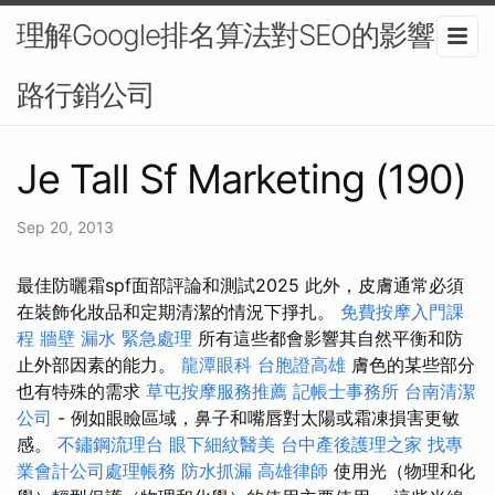
理解Google排名算法對SEO的影響-網
路行銷公司
Je Tall Sf Marketing (190)
Sep 20, 2013
最佳防曬霜spf面部評論和測試2025 此外，皮膚通常必須
在裝飾化妝品和定期清潔的情況下掙扎。
免費按摩入門課
程
牆壁 漏水 緊急處理
所有這些都會影響其自然平衡和防
止外部因素的能力。
龍潭眼科
台胞證高雄
膚色的某些部分
也有特殊的需求
草屯按摩服務推薦
記帳士事務所
台南清潔
公司
- 例如眼瞼區域，鼻子和嘴唇對太陽或霜凍損害更敏
感。
不鏽鋼流理台
眼下細紋醫美
台中產後護理之家
找專
業會計公司處理帳務
防水抓漏
高雄律師
使用光（物理和化