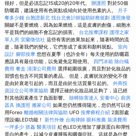
很好，但是必須忘記15或20的20年代。
辦護照
對於50個
防曬霜，建議使用有色斑點或傾向於使用色素的人。
月子
餐多少錢
台胞證新北
找台北會計師協助財務規劃
護照換發
關鍵不是要燃燒，因為如果燃燒，這是皮膚的創傷，細胞水
平是我們的細胞不會忘記的損害。
台北按摩課程
護理之家
單人房
宜蘭徵信社
這些有害的效果加起來，隨著時間的流
逝，隨著我們的變化，它們形成了雀斑和顏料斑點。
室內
設計
腳部按摩
您想在夏季（也許全年）每天使用的防曬霜
應該具有最佳功能，以免避免定期使用。
四門冰箱
除白蟻
費用
餐盒
清潔公司費用
選擇範圍很廣，而且對於化妝品的
習慣也包含不同質量的產品。 但是，皮膚狀況的變化不僅
是由於衰老引起的，而且是由於生活質量引起的。
外商投
資設立公司專業協助
選擇正確的化妝品就足夠了，這已經
對其他因素產生了負面影響。
除蟑除害達人
安養中心
廚房
器具
換護照
搬家公司
如果您仍然獲得陽光，您仍然可以使
用Foreo
離婚相關法律與協助
UFO
按摩療程介紹
2面部處
理設備LED功能！
新竹外燴
台南律師
眼科推薦
裝潢費用
一坪多少
抓姦
醫美項目
紅色LED光增加了膠原蛋白和彈性
蛋白的產生，以減少皮膚腫脹和曬傷症狀。 這就是為什麼