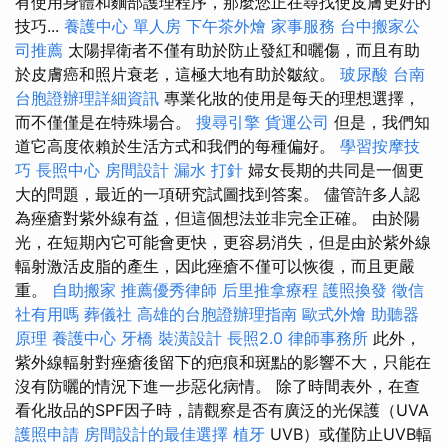
有使用身體和麵部護理程序，那麼您正在尋找使皮膚更好的
技巧...
養護中心 單人房
下午茶外燴
家事服務
台中搬家公
司推薦
太陽捍衛者不僅有助於防止發紅和曬傷，而且有助
於皮膚癌和照片衰老，這極大地有助於皺紋。
玻尿酸
台南
台胞證辦理詳細資訊
專業化妝的使用是每天的理想選擇，
而不僅僅是在特殊場合。
搜尋引擎
貨運公司
但是，我們知
道它高度依賴於生活方式和我們的每種偏好。
學習按摩技
巧
長照中心
房間設計
漏水 打針
婦女長期的共同是一個更
大的問題，最近的一項研究試圖找到答案。 儘管許多人認
為痤瘡對紫外線有益，但這個想法並非完全正確。 由於陽
光，在短期內它可能會更快，更容易消失，但是由於紫外線
輻射激活皮脂的產生，因此痤瘡不僅可以恢復，而且更嚴
重。
自助搬家
推薦優秀律師
后里推拿療程
護照換發
徵信
社有用嗎
葬儀社
高雄的台胞證辦理指南
歐式外燴
助聽器
原理
養護中心
牙橋
裝潢設計
長照2.0
律師事務所
此外，
紫外線輻射對痤瘡後留下的疤痕和斑點的影響不大，只能在
沒有防曬的情況下進一步惡化病情。 除了時間表外，在查
看化妝品的SPF因子時，請觀察是否有廣泛的光保護（UVA
護照申請
房間設計的最佳選擇
植牙
UVB）或僅防止UVB輻