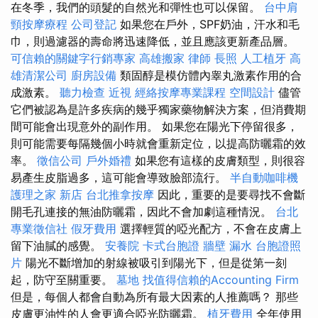
在冬季，我們的頭髮的自然光和彈性也可以保留。
台中肩
頸按摩療程
公司登記
如果您在戶外，SPF奶油，汗水和毛
巾，則過濾器的壽命將迅速降低，並且應該更新產品層。
可信賴的關鍵字行銷專家
高雄搬家
律師
長照
人工植牙
高
雄清潔公司
廚房設備
類固醇是模仿體內睾丸激素作用的合
成激素。
聽力檢查
近視
經絡按摩專業課程
空間設計
儘管
它們被認為是許多疾病的幾乎獨家藥物解決方案，但消費期
間可能會出現意外的副作用。 如果您在陽光下停留很多，
則可能需要每隔幾個小時就會重新定位，以提高防曬霜的效
率。
徵信公司
戶外婚禮
如果您有這樣的皮膚類型，則很容
易產生皮脂過多，這可能會導致臉部流行。
半自動咖啡機
護理之家 新店
台北推拿按摩
因此，重要的是要尋找不會斷
開毛孔連接的無油防曬霜，因此不會加劇這種情況。
台北
專業徵信社
假牙費用
選擇輕質的啞光配方，不會在皮膚上
留下油膩的感覺。
安養院
卡式台胞證
牆壁 漏水
台胞證照
片
陽光不斷增加的射線被吸引到陽光下，但是從第一刻
起，防守至關重要。
墓地
找值得信賴的Accounting Firm
但是，每個人都會自動為所有最大因素的人推薦嗎？ 那些
皮膚更油性的人會更適合啞光防曬霜。
植牙費用
全年使用