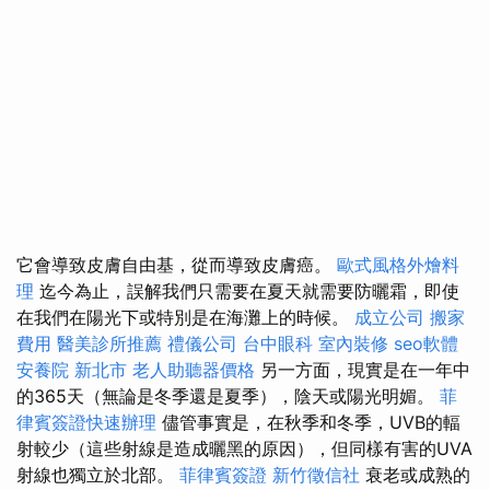
它會導致皮膚自由基，從而導致皮膚癌。
歐式風格外燴料
理
迄今為止，誤解我們只需要在夏天就需要防曬霜，即使
在我們在陽光下或特別是在海灘上的時候。
成立公司
搬家
費用
醫美診所推薦
禮儀公司
台中眼科
室內裝修
seo軟體
安養院 新北市
老人助聽器價格
另一方面，現實是在一年中
的365天（無論是冬季還是夏季），陰天或陽光明媚。
菲
律賓簽證快速辦理
儘管事實是，在秋季和冬季，UVB的輻
射較少（這些射線是造成曬黑的原因），但同樣有害的UVA
射線也獨立於北部。
菲律賓簽證
新竹徵信社
衰老或成熟的