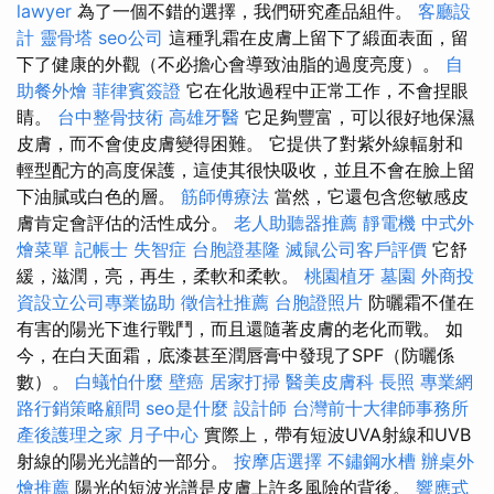
lawyer
為了一個不錯的選擇，我們研究產品組件。
客廳設
計
靈骨塔
seo公司
這種乳霜在皮膚上留下了緞面表面，留
下了健康的外觀（不必擔心會導致油脂的過度亮度）。
自
助餐外燴
菲律賓簽證
它在化妝過程中正常工作，不會捏眼
睛。
台中整骨技術
高雄牙醫
它足夠豐富，可以很好地保濕
皮膚，而不會使皮膚變得困難。 它提供了對紫外線輻射和
輕型配方的高度保護，這使其很快吸收，並且不會在臉上留
下油膩或白色的層。
筋師傅療法
當然，它還包含您敏感皮
膚肯定會評估的活性成分。
老人助聽器推薦
靜電機
中式外
燴菜單
記帳士
失智症
台胞證基隆
滅鼠公司客戶評價
它舒
緩，滋潤，亮，再生，柔軟和柔軟。
桃園植牙
墓園
外商投
資設立公司專業協助
徵信社推薦
台胞證照片
防曬霜不僅在
有害的陽光下進行戰鬥，而且還隨著皮膚的老化而戰。 如
今，在白天面霜，底漆甚至潤唇膏中發現了SPF（防曬係
數）。
白蟻怕什麼
壁癌
居家打掃
醫美皮膚科
長照
專業網
路行銷策略顧問
seo是什麼
設計師
台灣前十大律師事務所
產後護理之家 月子中心
實際上，帶有短波UVA射線和UVB
射線的陽光光譜的一部分。
按摩店選擇
不鏽鋼水槽
辦桌外
燴推薦
陽光的短波光譜是皮膚上許多風險的背後。
響應式