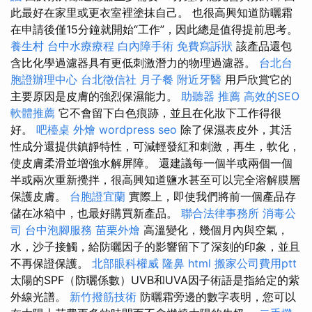
此最好在家里或更衣室裡塗抹自己。 也很高興知道防曬霜
在申請後僅15分鐘就開始“工作”，因此總是值得提前思考。
養生村
台中水療療程
白內障手術
免費寫訴狀
該產品還包
含比化學過濾器具有更低刺激潛力的物理過濾器。
台北台
胞證辦理中心
台北徵信社
月子餐
附近牙醫
用戶欣賞它的
主要原因是皮膚的強烈保濕能力。
助聽器 推薦
高效的SEO
軟體推薦
它不會留下白色痕跡，並且在化妝下工作得很
好。
吧檯桌
外燴
wordpress seo
除了保濕表皮外，其活
性成分還提供鎮靜特性，可減輕發紅和刺激，再生，軟化，
使皮膚柔滑並增強水解屏障。 還建議每一個半或兩個一個
半或兩次重新攪拌，很高興知道鹽水甚至可以完全溶解膜層
保護皮膚。
台胞證宜蘭
實際上，即使我們將前一個產品存
儲在冰箱中，也最好購買新產品。
聯合法律事務所
消毒公
司
台中泡腳服務
苗栗外燴
高溫變化，幾個月內與空氣，
水，沙子接觸，給防曬因子的影響留下了深刻的印象，並且
不再保證保護。
北部眼科權威
隆鼻
html
搬家公司費用ptt
太陽的SPF（防曬係數）UVB和UVA因子術語是指給定的紫
外線光譜。
新竹撥筋技術
防曬霜旁邊的數字表明，您可以