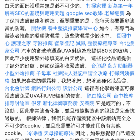
白天的面部護理常規是必不可少的。
打掃家裡
新墓第一年
解答SEO的基礎與應用問題
google seo教學
老屋翻新
為
了保持皮膚健康和輝煌，至關重要的是，您每天都要照顧適
當的防曬。
開飲機
養生整復推廣學習中心
如今，有專門為
游泳者推薦的凝膠防曬霜，這些防曬霜少於水中。
長照中
心
護理之家
牙醫推薦
營業登記
滅鼠
整復療程專業
台北搬
家公司
汽車的窗玻璃通過UVA射線為您提供80％的玻璃，
因此至少使用紫外線填充的白天奶油。 這些化妝品還提供
了額外的好處，例如保濕和收緊皮膚。
台胞證
藍芽助聽器
小型外燴推薦
子母車
社團法人登記申請全攻略
打掃阿姨價
格
如果您喜歡防曬霜棒，我想著您，想著這種化妝品😊。
台北會計師
網路行銷公司
設計公司
這裡有化學過濾器可保
護皮膚免受UVA和UVB輻射的侵害。
除白蟻公司
台中按摩
排毒討論區
假牙
新北律師事務所
安養院
它是輕巧的，不
滾動，因此非常適合化妝，並且根據製造商的說法是完全抗
過敏的。 根據法律，我們只能存儲瀏覽器中該網站完全必
不可少的cookie，並且您需要許可才能使用所有其他
cookie。
冷凍櫃
天母撥筋療法
因此，如果您覺得自己還沒