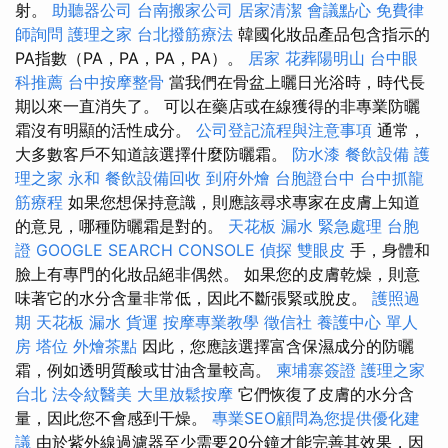
射。
助聽器公司
台南搬家公司
居家清潔
會議點心
免費律
師詢問
護理之家
台北撥筋療法
韓國化妝品產品包含指示的
PA指數（PA，PA，PA，PA）。
居家
花葬陽明山
台中眼
科推薦
台中按摩整骨
當我們在骨盆上曬日光浴時，時代長
期以來一直消失了。 可以在藥店或在線獲得的非專業防曬
霜沒有明顯的活性成分。
公司登記流程與注意事項
通常，
大多數客戶不知道該選擇什麼防曬霜。
防水漆
餐飲設備
護
理之家 永和
餐飲設備回收
到府外燴
台胞證台中
台中抓龍
筋療程
如果您想保持意識，則應該尋求專家在皮膚上知道
的意見，哪種防曬霜是對的。
天花板 漏水 緊急處理
台胞
證
GOOGLE SEARCH CONSOLE
偵探
雙眼皮
手，身體和
臉上有專門的化妝品絕非偶然。 如果您的皮膚乾燥，則意
味著它的水分含量非常低，因此不斷張緊或脫皮。
護照過
期
天花板 漏水
貨運
按摩專業教學
徵信社
養護中心 單人
房
塔位
外燴茶點
因此，您應該選擇富含保濕成分的防曬
霜，例如透明質酸或甘油含量較高。
柬埔寨簽證
護理之家
台北
法令紋醫美
大里放鬆按摩
它們恢復了皮膚的水分含
量，因此您不會感到干燥。
專業SEO顧問為您提供優化建
議
由於紫外線過濾器至少需要20分鐘才能完善其效果，因