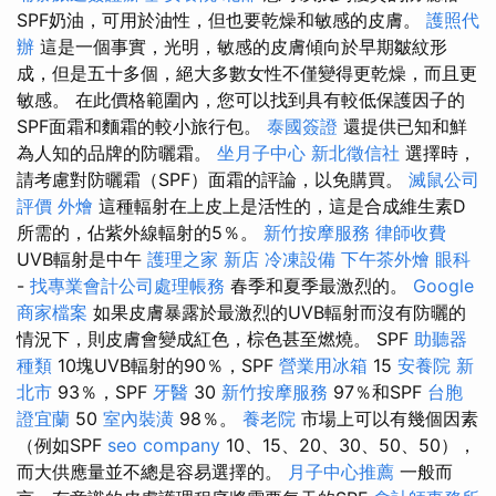
SPF奶油，可用於油性，但也要乾燥和敏感的皮膚。
護照代
辦
這是一個事實，光明，敏感的皮膚傾向於早期皺紋形
成，但是五十多個，絕大多數女性不僅變得更乾燥，而且更
敏感。 在此價格範圍內，您可以找到具有較低保護因子的
SPF面霜和麵霜的較小旅行包。
泰國簽證
還提供已知和鮮
為人知的品牌的防曬霜。
坐月子中心
新北徵信社
選擇時，
請考慮對防曬霜（SPF）面霜的評論，以免購買。
滅鼠公司
評價
外燴
這種輻射在上皮上是活性的，這是合成維生素D
所需的，佔紫外線輻射的5％。
新竹按摩服務
律師收費
UVB輻射是中午
護理之家 新店
冷凍設備
下午茶外燴
眼科
-
找專業會計公司處理帳務
春季和夏季最激烈的。
Google
商家檔案
如果皮膚暴露於最激烈的UVB輻射而沒有防曬的
情況下，則皮膚會變成紅色，棕色甚至燃燒。 SPF
助聽器
種類
10塊UVB輻射的90％，SPF
營業用冰箱
15
安養院 新
北市
93％，SPF
牙醫
30
新竹按摩服務
97％和SPF
台胞
證宜蘭
50
室內裝潢
98％。
養老院
市場上可以有幾個因素
（例如SPF
seo company
10、15、20、30、50、50），
而大供應量並不總是容易選擇的。
月子中心推薦
一般而