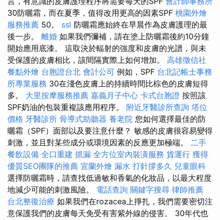
言，有意識的皮膚護理程序將需要每天的SPF
會計師事務所
30防曬霜，而在夏季，值得改用更高的因素SPF
桃園外燴
服務推薦
50。
ssl
防曬霜應始終在早晨作為皮膚護理的最
後一步。
離婚
如果我們彌補，請在塗上防曬霜後約10分鐘
開始應用底漆。 這取決於輻射的強度和皮膚的光譜，與未
受保護的皮膚相比，該間隔實際上如何增加。
高雄徵信社
餐點外燴
台胞證台北
會計公司
例如，SPF
台北記帳士事務
所專業服務
30在淺色皮膚上的持續時間比棕色的皮膚短得
多。
大里按摩服務推薦
嘉義月子中心
卡式台胞證
按照該
SPF奶油的包裝重複該應用程序。
附近牙醫診所查詢
塔位
價格
牙醫診所
骨導式助聽器
養老院
您如何選擇最佳的防
曬霜（SPF）面部以及要注意什麼？ 敏感的皮膚很容易變得
刺激，並且對某些成分或環境因素的反應更加極端。
二手
餐飲設備
全口重建
抓漏
全方位室內裝潢服務
貨運行
獲得
優質SEO團隊的推薦
宜蘭外燴
漏水 打針撐多久
兒童眼科
選擇防曬霜時，請查找低過敏和香氣的化妝品，以最大程度
地減少可能的刺激風險。
電話查詢
關鍵字搜尋
律師推薦
台北整復治療
如果我們在rozacea上掙扎，我們需要密切注
意保護我們的皮膚每天免受有害紫外線的侵害。 30年代也