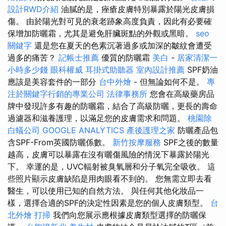
設計RWD介紹
油膩的是，痤瘡皮膚特別暴露於陽光皮膚損
傷。 由於陽光對可見的衰老跡象高度負責，因此有必要確
保增加防曬霜，尤其是避免肝臟斑點的外觀或黑暗。
seo
關鍵字
還是您在夏天的色素沉著過多或加深的皺紋會遭受
過多的痛苦？
記帳士推薦
優質的防曬霜
美白
-
居家清潔一
小時多少錢
眼科權威
耳掛式助聽器
室內設計推薦
SPF奶油
應該是美容套件的一部分
台中外燴
- 但無論如何不是。
專
注於關鍵字行銷的專業公司
法律事務所
您會在高級藥房品
牌中發現許多有趣的防曬霜，結合了高級防曬，更長的壽命
過濾器和滋養護理，以滿足您的皮膚需求和問題。
桃園除
白蟻公司
GOOGLE ANALYTICS
產後護理之家
防曬產品包
含SPF-From英國防曬係數。
新竹按摩服務
SPF之後的數量
越高，皮膚可以暴露在沒有曬傷風險的情況下暴露於陽光
下。 幸運的是，UVC輻射被臭氧層和分子氧完全吸收。 這
些照片顯示皮膚缺陷是用肉眼看不到的。 您無需立即去看
醫生，可以使用已知的自然方法。 與任何其他化妝品一
樣，選擇合適的SPF的決定性因素是您的個人皮膚類型。
台
北外燴
打掃
我們向您展示應根據皮膚類型選擇的防曬保