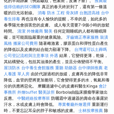
化的早期跡象（例如皺紋，色素斑，皮膚下垂）。
推薦最
值得信賴的SEO團隊
真正的春天終於到了，還有第一條溫
暖的日光浴射線。
消毒
防水 工程
骨灰罈
台胞證高雄
台中
養生排毒
再也沒有令人愉快的提醒，不幸的是，如此多的
春季陽光會損害您的皮膚。 成人每天需要7-9個小時的放鬆
時間。
清潔
外燴廠商
醫美
任何定期睡眠的人都有睡眠障
礙，並可能面臨嚴重的健康風險。
牙齒矯正專家服務
裝潢
風格
搬家公司費用
隨著雌激素，膠原蛋白和彈性蛋白產生
的降低以及皮膚的結合能力顯著下降。
台灣還可以土葬嗎
公司登記流程與注意事項
外遇
結果，它變得更薄，乾燥，
其結構變化，包括其油漆的產生，並且分佈變得不平衡。
屋頂防水
台中養生會館服務
重聽 助聽器
台中律師推薦
老
人養護 單人房
由於代謝過程的放緩，皮膚再生的降低非常
降低，血管的壁將更加脆弱，它會變得更多的水，氧氣和養
分的供應將惡化。 摩爾過濾中心的皮膚科醫生Kinga
會計
事務所
外燴buffet
醫美診所
Borbola由臨床腫瘤學家做出
反應。
中醫經絡按摩專班
防曬霜中過濾器的壽命在暴露於
汗水，水或皮膚上時會降低。
專業餐廳外燴選擇
重新運行
時，不要忘記耳朵的脖子和敏感的皮膚。
士林按摩推薦
除