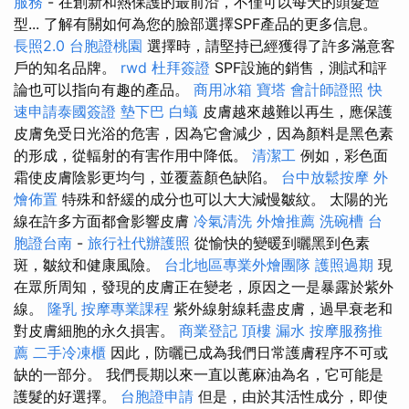
服務
- 在創新和熱保護的最前沿，不僅可以每天的頭髮造
型... 了解有關如何為您的臉部選擇SPF產品的更多信息。
長照2.0
台胞證桃園
選擇時，請堅持已經獲得了許多滿意客
戶的知名品牌。
rwd
杜拜簽證
SPF設施的銷售，測試和評
論也可以指向有趣的產品。
商用冰箱
寶塔
會計師證照
快
速申請泰國簽證
墊下巴
白蟻
皮膚越來越難以再生，應保護
皮膚免受日光浴的危害，因為它會減少，因為顏料是黑色素
的形成，從輻射的有害作用中降低。
清潔工
例如，彩色面
霜使皮膚陰影更均勻，並覆蓋顏色缺陷。
台中放鬆按摩
外
燴佈置
特殊和舒緩的成分也可以大大減慢皺紋。 太陽的光
線在許多方面都會影響皮膚
冷氣清洗
外燴推薦
洗碗槽
台
胞證台南
-
旅行社代辦護照
從愉快的變暖到曬黑到色素
斑，皺紋和健康風險。
台北地區專業外燴團隊
護照過期
現
在眾所周知，發現的皮膚正在變老，原因之一是暴露於紫外
線。
隆乳
按摩專業課程
紫外線射線耗盡皮膚，過早衰老和
對皮膚細胞的永久損害。
商業登記
頂樓 漏水
按摩服務推
薦
二手冷凍櫃
因此，防曬已成為我們日常護膚程序不可或
缺的一部分。 我們長期以來一直以蓖麻油為名，它可能是
護髮的好選擇。
台胞證申請
但是，由於其活性成分，即使