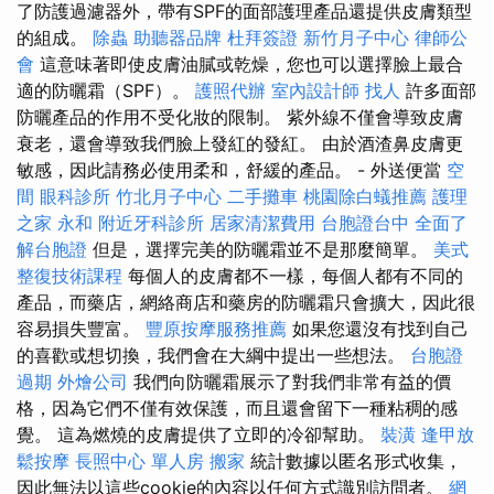
了防護過濾器外，帶有SPF的面部護理產品還提供皮膚類型
的組成。
除蟲
助聽器品牌
杜拜簽證
新竹月子中心
律師公
會
這意味著即使皮膚油膩或乾燥，您也可以選擇臉上最合
適的防曬霜（SPF）。
護照代辦
室內設計師
找人
許多面部
防曬產品的作用不受化妝的限制。 紫外線不僅會導致皮膚
衰老，還會導致我們臉上發紅的發紅。 由於酒渣鼻皮膚更
敏感，因此請務必使用柔和，舒緩的產品。 - 外送便當
空
間
眼科診所
竹北月子中心
二手攤車
桃園除白蟻推薦
護理
之家 永和
附近牙科診所
居家清潔費用
台胞證台中
全面了
解台胞證
但是，選擇完美的防曬霜並不是那麼簡單。
美式
整復技術課程
每個人的皮膚都不一樣，每個人都有不同的
產品，而藥店，網絡商店和藥房的防曬霜只會擴大，因此很
容易損失豐富。
豐原按摩服務推薦
如果您還沒有找到自己
的喜歡或想切換，我們會在大綱中提出一些想法。
台胞證
過期
外燴公司
我們向防曬霜展示了對我們非常有益的價
格，因為它們不僅有效保護，而且還會留下一種粘稠的感
覺。 這為燃燒的皮膚提供了立即的冷卻幫助。
裝潢
逢甲放
鬆按摩
長照中心 單人房
搬家
統計數據以匿名形式收集，
因此無法以這些cookie的內容以任何方式識別訪問者。
網