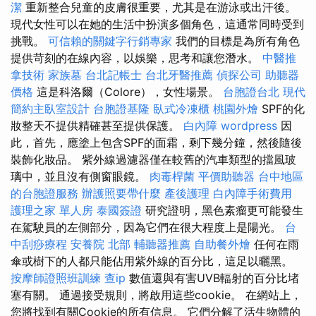
潔
重新整合兒童的皮膚很重要，尤其是在游泳或出汗後。
現代女性可以在她的生活中扮演多個角色，這通常同時受到
挑戰。
可信賴的關鍵字行銷專家
我們的目標是為所有角色
提供苛刻的在線內容，以娛樂，思考和讓您潛水。
中醫推
拿技術
家族墓
台北記帳士
台北牙醫推薦
偵探公司
助聽器
價格
這是科洛爾（Colore），女性場景。
台胞證台北
現代
簡約主臥室設計
台胞證基隆
臥式冷凍櫃
桃園外燴
SPF的化
妝整天不提供精確甚至提供保護。
白內障
wordpress
因
此，首先，應塗上包含SPF的面霜，剩下幾分鐘，然後隨後
裝飾化妝品。 紫外線過濾器僅在較舊的汽車類型的擋風玻
璃中，並且沒有側窗眼鏡。
肉毒桿菌
平價助聽器
台中地區
的台胞證服務
辦護照要帶什麼
產後護理
白內障手術費用
護理之家 單人房
泰國簽證
研究證明，黑色素瘤更可能發生
在駕駛員的左側部分，因為它們在很大程度上是陽光。
台
中刮痧療程
安養院 北部
輔聽器推薦
自助餐外燴
任何在雨
傘或樹下的人都只能佔用紫外線的百分比，這足以曬黑。
按摩師證照班訓練
查ip
數值還與有害UVB輻射的百分比堵
塞有關。 通過接受規則，將啟用這些cookie。 在網站上，
您將找到有關Cookie的所有信息。 它們分解了活生物體的