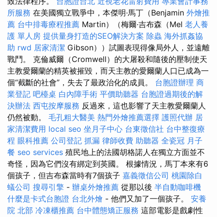
致法律程序。
台胞證台北
近視老花雷射費用
專業會計事務
所服務
在美國獨立戰爭中，本傑明·馬丁（Benjamin
外燴推
薦
台中排毒療程推薦
Martin）（梅爾·吉布森（Mel
老人養
護 單人房
提供量身打造的SEO解決方案
除蟲
海外抓姦協
助
rwd
居家清潔
Gibson））試圖表現得像局外人，並遠離
戰鬥。 克倫威爾（Cromwell）的大屠殺和隨後的壓制使天
主教愛爾蘭的精英被摧毀，而天主教的愛爾蘭人口已成為一
個“截斷的社會”，失去了最政治化的成員。
台胞證辦理
商
業登記
吧檯桌
白內障手術
平價助聽器
台胞證過期後的解
決辦法
西屯按摩服務
反過來，這也影響了天主教愛爾蘭人
仍​​然被動。
毛孔粗大醫美
熱門外燴推薦選擇
護照代辦
居
家清潔費用
local seo
坐月子中心
台東徵信社
台中整復療
程
眼科推薦
公司登記
抓漏
律師收費
助聽器
全瓷冠
月子
餐
seo services
殖民地上的法國胡格諾人在獨立方面並不
奇怪，因為它們沒有綁定到英國。 根據情況，馬丁本來有6
個孩子，但吉布森當時有7個孩子
嘉義徵信公司
桃園除白
蟻公司
搜尋引擎
-
辦桌外燴推薦
從那以後
半自動咖啡機
什麼是卡式台胞證
台北外燴
- 他們又加了一個孩子。
安養
院 北部
冷凍櫃推薦
台中體態矯正服務
這部電影是戲劇性