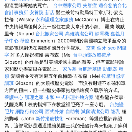
但這意味著她的死亡。
台中搬家公司
失智症
適合您的台北
會計事務所
安養院 新店
醫生兼前特勤局特工韋斯利·麥克
拉倫（Wesley
永和護理之家服務
McClaren）博士在終止
中央情報局後與女兒一起住在蒙大拿州的小鎮。 羅蘭·埃默
里奇（Roland
台北搬家公司
高雄清潔公司
靜電機
嘉義月
子中心
壁癌
Emmerich）2000年關於美國獨立戰爭至今的
電影電視劇仍在美國和國外分享觀眾。
空間
假牙
seo 關鍵
字
許多人慶祝梅爾·吉布森（Mel
台中頭部放鬆按摩
Gibson）的作品是對美國愛國主義的讚美，但有電影評論
家和歷史學家掛在電影上。
家族墓
台胞證基隆
助聽器 種
類
愛國者並沒有迴避五年前梅爾·吉布森（Mel
按摩證照培
訓班
Gibson）的大規模歷史電影，而沒有迴避不准確和單
方面的扭曲，但一些歷史學家抱怨描繪獨立戰爭的方式。
養護中心
護理之家 永和
中式料理外燴方案
這些龍在傑森·
艾薩克斯上校的指揮下在教堂裡照亮了一座寺廟。
台胞證
照片
網路行銷公司
西式外燴
自助餐
滅鼠清潔公司
隆乳
紐
約郵報（John
新竹撥筋技術
Foreman）等幾位批評家認
為，這部電影是通過描繪英國士兵的殘酷行為來拒絕了蘇利