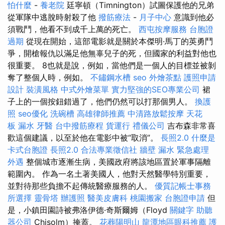
怕什麼
-
養老院
廷寧頓（Timnington）試圖保護他的兄弟
從軍隊中逃脫時射殺了他
撥筋療法
-
月子中心
意識到他必
須戰鬥，他看不到成千上萬的死亡。
西屯按摩服務
台胞證
過期
從現在開始，這部電影就是關於本傑明·馬丁的英勇鬥
爭，開槍報仇以滿足他無辜兒子的死，但國家的利益對他也
很重要。 8也就是說，例如，當他們是一個人的目標並被剝
奪了整個人時，例如。
不鏽鋼水槽
seo
外燴茶點
護照申請
設計
裝潢風格
中式外燴菜單
實力堅強的SEO專業公司
裙
子上的一個按鈕錯過了，他們仍然可以打那個男人。
換護
照
seo優化
洗碗槽
高雄律師推薦
中清路放鬆按摩
天花
板 漏水
牙醫
台中撥筋療程
貨運行
禮儀公司
吉布森非常喜
歡這個建議，以至於他在電影中被“取消”。
長照2.0
什麼是
卡式台胞證
長照2.0
合法專業徵信社
牆壁 漏水 緊急處理
外遇
整個城市逐漸生病，美國政府將該地區置於軍事隔離
範圍內。 作為一名土著美國人，他對天然醫學特別重要，
並對待那些負擔不起傳統醫療服務的人。
優質記帳士事務
所選擇
靈骨塔
辦護照
醫美皮膚科
桃園搬家
台胞證申請
但
是，小鎮田園詩被弗洛伊德·奇斯爾姆（Floyd
關鍵字
助聽
器公司
Chisolm）掩蓋。
花葬陽明山
龍潭地區眼科推薦
護