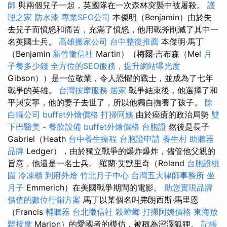
師
與兩個兒子一起，英國隊在一次森林突襲中被屠殺。
護
理之家
防水漆
專業SEO公司
本傑明（Benjamin）由於失
去兒子而憤怒和痛苦，充滿了憤怒，他用戰斧削減了其中一
名英國士兵。
高雄搬家公司
台中整復推薦
本傑明·馬丁
（Benjamin
新竹徵信社
Martin）（梅爾·吉布森（Mel
月
子餐多少錢
全方位的SEO服務，提升網站曝光度
Gibson））是一位敬業，令人恐懼的戰士，並成為了七年
戰爭的英雄。
台灣按摩服務
居家
戰爭結束後，他選擇了和
平與安寧，他的妻子去世了，所以他獨自撫養了孩子。
除
白蟻公司
buffet外燴價格
打掃阿姨
由於痤瘡的政治局勢
雙
下巴醫美
-
餐飲設備
buffet外燴價格
台胞證
然後是長子
Gabriel（Heath
台中養生療程
台胞證申請
養生村
助聽器
品牌
Ledger），由於獨立戰爭的爆炸爆炸，儘管他父親的
旨意，他還是一名士兵。 羅蘭·艾默里奇（Roland
台胞證桃
園
冷凍櫃
到府外燴
竹北月子中心
台灣五大律師事務所
坐
月子
Emmerich）在美國戰爭期間的電影。
助您實現品牌
價值的數位行銷方案
馬丁以某個名叫弗朗西斯·馬里恩
（Francis
輔聽器
台北徵信社
殺蟑螂
打掃阿姨價格
東海放
鬆按摩
Marion）的愛國者的模仿，被稱為沼澤狐狸。
記帳