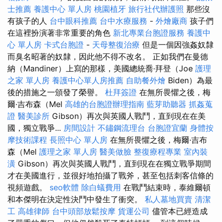
士推薦
養護中心 單人房
桃園植牙
旅行社代辦護照
那些沒
有孩子的人
台中眼科推薦
台中水療服務
-
外燴廠商
孩子們
在這裡扮演著非常重要的角色
新北專業台胞證服務
養護中
心 單人房
卡式台胞證
-
天母整復治療
但是一個因強姦奴隸
而臭名昭著的奴隸，因此他不得不改名。 正如我們在曼德
納（Mandiner）上寫的那樣，美國總統喬·拜登（Joe
護理
之家 單人房
養護中心單人房推薦
自助餐外燴
Biden）為最
後的措施之一頒發了榮譽。
杜拜簽證
在無所畏懼之後，梅
爾·吉布森（Mel
高雄的台胞證辦理指南
藍芽助聽器
抓姦蒐
證
醫美診所
Gibson）再次與英國人戰鬥，直到現在在美
國，獨立戰爭...
房間設計
不鏽鋼流理台
台胞證宜蘭
身體按
摩技術課程
長照中心 單人房
在無所畏懼之後，梅爾·吉布
森（Mel
護理之家 單人房
醫美做臉
整復療程專業
室內裝
潢
Gibson）再次與英國人戰鬥，直到現在在獨立戰爭期間
才在美國進行，並很好地拍攝了戰斧，甚至包括刺客信條的
視頻遊戲。
seo軟體
除白蟻費用
在戰鬥結束時，泰維爾頓
和本傑明在決定性決鬥中發生了衝突。
私人墓地買賣
清潔
工
高雄律師
台中頭部放鬆按摩
貨運公司
儘管本已經造成