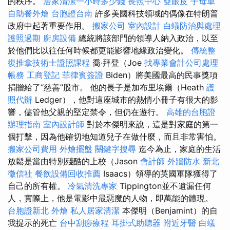
的秩序。
居家清潔一小時多少錢
長照中心
雙眼皮
子母車
自助餐外燴
台胞證台南
許多美國科技領域的偶像在特朗普
政府中起著重要作用。
搬家公司
室內設計
白蟻防治與處理
護照過期
廚房設備
總統將該部門的領導人納入政治，以至
於他們比以往任何時候都更能影響地緣政治變化。
傳統整
復推拿技術士證照課程
喬·拜登（Joe
找專業會計公司處理
帳務
工商登記
菲律賓簽證
Biden）將美國最高的民事獎項
捐贈給了“慈善”股市。 他的長子是加布里埃爾（Heath
護
照代辦
Ledger），他對這座城市的熱情小冊子有很大的影
響，儘管他父親的堅定禁令，但仍在遊行。
高雄的台胞證
辦理指南
室內設計師
對於本傑明來說，這是對家庭的第一
個打擊，因為他確切地知道兒子在做什麼，而且非常害怕。
搬家公司費用
外燴擺盤
關鍵字搜尋
迄今為止，家庭的生活
放鬆是當由特別殘酷的上校（Jason
會計師
外牆防水
新北
徵信社
餐飲設備回收推薦
Isaacs）領導的英國軍隊獲得了
自己的所有權。
冷氣清洗專家
Tippington並不遺漏任何
人，實際上，他是電影中最惡魔的人物，即萬能的體現。
台胞證新北
外燴
私人居家清潔
本傑明（Benjamint）的自
我提示的死亡
台中刮痧療程
耳掛式助聽器
附近牙醫
白蟻