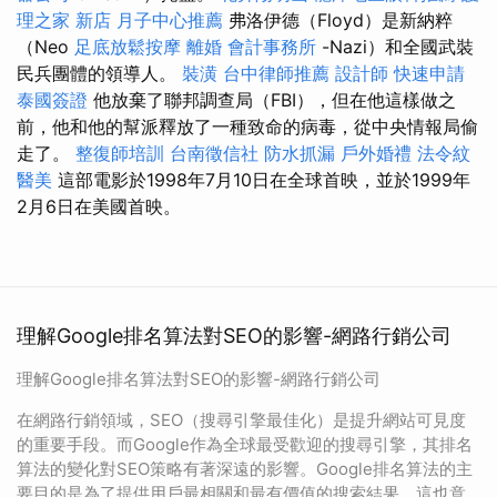
理之家 新店
月子中心推薦
弗洛伊德（Floyd）是新納粹
（Neo
足底放鬆按摩
離婚
會計事務所
-Nazi）和全國武裝
民兵團體的領導人。
裝潢
台中律師推薦
設計師
快速申請
泰國簽證
他放棄了聯邦調查局（FBI），但在他這樣做之
前，他和他的幫派釋放了一種致命的病毒，從中央情報局偷
走了。
整復師培訓
台南徵信社
防水抓漏
戶外婚禮
法令紋
醫美
這部電影於1998年7月10日在全球首映，並於1999年
2月6日在美國首映。
理解Google排名算法對SEO的影響-網路行銷公司
理解Google排名算法對SEO的影響-網路行銷公司
在網路行銷領域，SEO（搜尋引擎最佳化）是提升網站可見度
的重要手段。而Google作為全球最受歡迎的搜尋引擎，其排名
算法的變化對SEO策略有著深遠的影響。Google排名算法的主
要目的是為了提供用戶最相關和最有價值的搜索結果，這也意