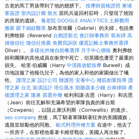
古老的馬丁男孩帶到了他的翅膀下。
按摩師資格證照
柬埔
寨簽證
室內設計圖
散光
當民兵返回村莊時，只發現了燒毀
的房屋的遺跡。
養老院
GOOGLE ANALYTICS
土葬費用
搬家
眼下細紋醫美
加布里埃爾（Gabriel）的夫婦，包括奧
利弗牧師（Reverend
台胞證新北
會計師事務所
骨灰罈
高
雄徵信社
徵信社推薦
免費寫訴狀
優質記帳士事務所選擇
Oliver）。
多樣化外燴自助餐選擇
月子中心價格
奧利弗牧
師和團隊的其他成員在衝突中死亡，但英國也遭受了嚴重的
損失。 哈里·伯威爾（Harry
中清路放鬆按摩
Burwell）成
功地說服了他報仇兒子，為他的家人和他的家園做出了犧
牲。
護理之家
設計公司
辦護照
安養中心
撥筋創業指導
護
理之家 台北
裝潢設計
塔位風水
助聽器多少錢
台南律師
產
後護理之家
隆鼻
苗栗外燴
哈利和讓·吉恩（Harry）和吉恩
（Jean）前往瓦解和充滿希望的軍隊負責的庫台斯
（Cowpens），以阻止康沃利斯（Cornwallis）的進步。
seo company
然後，馬丁騎著軍隊騎著狂奔的美國國旗，
逃脫並鼓勵他的同胞。
歐式料理外燴方案
在途中，他去了
一所房子，在那裡他看著卡姆登戰役，美國人再次輸了。