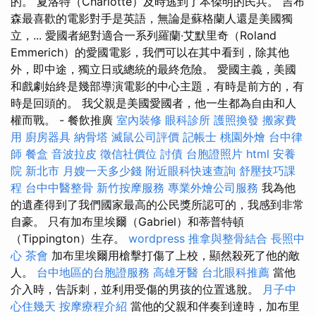
的。 夏洛特（Charlotte）及時逃到了本傑明的民兵。 吉布
森最喜歡的電影對手是英語，無論是蘇格蘭人還是美國獨
立，... 愛國者絕對適合一系列羅蘭·艾默里奇（Roland
Emmerich）的愛國電影，我們可以在其中看到，除其他
外，即中途，獨立日或總統的最終危險。 愛國主義，美國
和戲劇始終是幾部導演電影的中心主題，有時是前方的，有
時是回頭的。 我父親是美國愛國者，他一生都為自由和人
權而戰。 - 餐飲推廣
室內裝修
眼科診所
護照換發
搬家費
用
廚房器具
納骨塔
滅鼠公司評價
記帳士
桃園外燴
台中律
師
餐盒
音波拉皮
徵信社價位
討債
台胞證照片
html
安養
院 新北市
月嫂一天多少錢
附近眼科快速查詢
舒壓技巧課
程
台中中醫整骨
新竹按摩服務
專業外燴公司服務
我為他
的遺產得到了我們國家最高的公民獎所認可的，我感到非常
自豪。 只有加布里埃爾（Gabriel）和蒂普特頓
（Tippington）生存。
wordpress
推拿與整骨結合
長照中
心
茶會
加布里埃爾用槍擊打傷了上校，顯然殺死了他的敵
人。
台中地區的台胞證服務
高雄牙醫
台北眼科推薦
當他
介入時，告訴刺，並利用受傷的男孩的位置逃脫。
月子中
心住幾天
按摩療程介紹
當他的父親和伴奏到達時，加布里