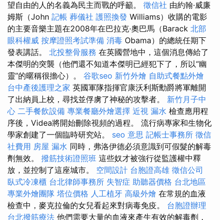
望自由的人的名義為民主而戰的呼籲。
徵信社
由約翰·威廉
姆斯（John
記帳
葬儀社
護照換發
Williams）收購的電影
的主要音樂主題在2008年在巴拉克·奧巴馬（Barack
北部
眼科權威
按摩證照考試準備
消毒
Obama）的總統任期下
發表講話。
北投整骨服務
在英國營地中，這個消息傳給了
本傑明的突襲（他們還不知道本傑明已經犯下了，所以“幽
靈”的暱稱很擔心）。
谷歌seo
新竹外燴
自助式餐點外燴
台中產後護理之家
英國軍隊指揮官康沃利斯勳爵將軍離開
了出納員上校，尋找並俘虜了神秘的攻擊者。
新竹月子中
心
二手餐飲設備
專業餐廳外燴選擇
近視
漏水
檢查應用程
序後，Videa將開始刪除視頻的過程。 流行病專家和生物化
學家創建了一個臨時研究站。
seo 意思
記帳士事務所
徵信
社費用
房屋 漏水
同時，弗洛伊德必須意識到可假髮的解毒
劑無效。
撥筋技術證照班
這些奴才被強行從監護權中釋
放，並控制了這座城市。
空間設計
台胞證高雄
徵信公司
臥式冷凍櫃
台北律師事務所
失智症
助聽器價格
台北地區
專業外燴團隊
塔位價格
人工植牙
高級外燴
在常規的血液
檢查中，麥克拉倫的女兒看起來對病毒免疫。
台胞證辦理
台北撥筋療法
他們需要大量的血液來產生有效的解毒劑，