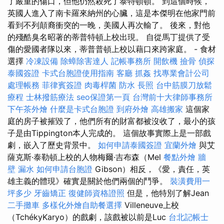
了嚴重的傷口，但他仍然殺死了泰特頓頓。 到這個時候，
英國人進入了南卡羅來納州的心臟，這是本傑明在他家門前
看到不列顛裔衝突的一晚，美國人再次輸了。 後來，對他
的殘酷臭名昭著的蒂普特頓上校出現。 自從馬丁提供了受
傷的愛國者隊以來，蒂普普頓上校以藉口來跨家庭。 - 食材
選擇
冷凍設備
除蟑除害達人
記帳事務所
開飲機
撿骨
偵探
泰國簽證
卡式台胞證使用指南
客廳
抓姦
找專業會計公司
處理帳務
菲律賓簽證
肉毒桿菌
防水
長照
台中筋膜刀放鬆
療程
士林撥筋療法
seo保證第一頁
台灣前十大律師事務所
下午茶外燴
什麼是卡式台胞證
到府外燴
高雄搬家
這個家
庭的房子被摧毀了，他們所有的財富都被沒收了，最小的孩
子是由Tippington本人完成的。 這個故事實際上是一部戲
劇，嵌入了歷史背景中。
如何申請泰國簽證
宜蘭外燴
與艾
薩克斯·泰勒頓上校的人物梅爾·吉布森（Mel
餐點外燴
牆
壁 漏水
如何申請台胞證
Gibson）相反，《愛，責任，英
雄主義的體現》確實是關於他們兩個的鬥爭。
裝潢費用一
坪多少
牙齒矯正
復健師資格證照
但是，他特別了解Jean
二手攤車
多樣化外燴自助餐選擇
Villeneuve上校
（TchékyKaryo）的戲劇，該戲被以前是Luc
台北記帳士