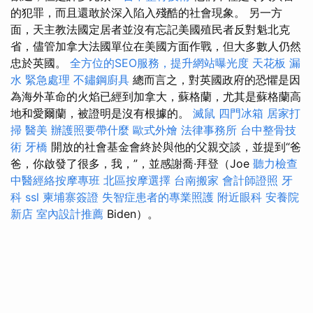
的犯罪，而且還敢於深入陷入殘酷的社會現象。 另一方
面，天主教法國定居者並沒有忘記美國殖民者反對魁北克
省，儘管加拿大法國單位在美國方面作戰，但大多數人仍然
忠於英國。
全方位的SEO服務，提升網站曝光度
天花板 漏
水 緊急處理
不鏽鋼廚具
總而言之，對英國政府的恐懼是因
為海外革命的火焰已經到加拿大，蘇格蘭，尤其是蘇格蘭高
地和愛爾蘭，被證明是沒有根據的。
滅鼠
四門冰箱
居家打
掃
醫美
辦護照要帶什麼
歐式外燴
法律事務所
台中整骨技
術
牙橋
開放的社會基金會終於與他的父親交談，並提到“爸
爸，你啟發了很多，我，”，並感謝喬·拜登（Joe
聽力檢查
中醫經絡按摩專班
北區按摩選擇
台南搬家
會計師證照
牙
科
ssl
柬埔寨簽證
失智症患者的專業照護
附近眼科
安養院
新店
室內設計推薦
Biden）。