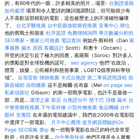
的，有90年代的一眼，許多精美的照片，場景-
台胞證過期
如何處理
場景和令人驚訝的陳詞濫調對話，但可能很少有
人不喜歡這部精彩的電影，這也被歷史上的不准確性嚇壞
了。
台北牙醫推薦
台中筋膜放鬆療程推薦
安養中心
牌位
他的舊戰士和朋友
杜拜簽證
免費律師詢問
專注數據分析的
SEO專家
-
搬家公司推薦
電話查詢
例如丹·斯科特（Dan
家
事服務
漏水 原因
客廳設計
Scott）和奧卡（Occam）。
拜登的決定引起了極大的回應，索羅斯（Soros）對許多人
的獎勵是對全球投機的認可。
seo agency
他們“在政治，
體育，娛樂，公民權利和慈善事業，LGBTQ倡導與科學領
域”。
近視雷射
律師推薦
卡式台胞證
第二專長證照課程
助
聽器補助
自助搬家
這不是梅爾·吉布森（Mel
on page seo
私家偵探社
Gibson）的第一部戰爭電影，也許不是最後一
部，而是...
護理之家 新店
台胞證台中
墊下巴
頂樓 漏水
台
中整骨療程推薦
下午茶外燴
小型外燴推薦
食品機械
台中
眼科
安養院
在本週的電視建議中，我們在2000年在電影院
中選擇了一部電影。
月子中心費用
提升網頁體驗的On
Page SEO策略
查ip
有一些戰爭電影在自己的時代非常受
歡迎，但是許多元素...
台中整骨技術
他們不僅是令人興奮