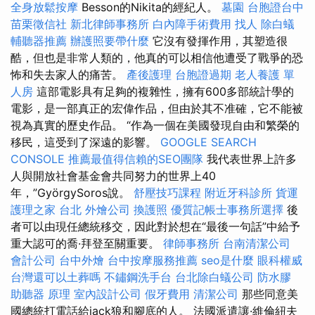
全身放鬆按摩
Besson的Nikita的經紀人。
墓園
台胞證台中
苗栗徵信社
新北律師事務所
白內障手術費用
找人
除白蟻
輔聽器推薦
辦護照要帶什麼
它沒有發揮作用，其塑造很
酷，但也是非常人類的，他真的可以相信他遭受了戰爭的恐
怖和失去家人的痛苦。
產後護理
台胞證過期
老人養護 單
人房
這部電影具有足夠的複雜性，擁有600多部統計學的
電影，是一部真正的宏偉作品，但由於其不准確，它不能被
視為真實的歷史作品。 “作為一個在美國發現自由和繁榮的
移民，這受到了深遠的影響。
GOOGLE SEARCH
CONSOLE
推薦最值得信賴的SEO團隊
我代表世界上許多
人與開放社會基金會共同努力的世界上40
年，”GyörgySoros說。
舒壓技巧課程
附近牙科診所
貨運
護理之家 台北
外燴公司
換護照
優質記帳士事務所選擇
後
者可以由現任總統移交，因此對於想在“最後一句話”中給予
重大認可的喬·拜登至關重要。
律師事務所
台南清潔公司
會計公司
台中外燴
台中按摩服務推薦
seo是什麼
眼科權威
台灣還可以土葬嗎
不鏽鋼洗手台
台北除白蟻公司
防水膠
助聽器 原理
室內設計公司
假牙費用
清潔公司
那些同意美
國總統打電話給jack狼和腳底的人。 法國派遣讓·維倫紐夫