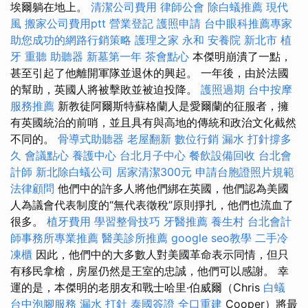
埃爾躺在地上。
清潔公司費用
律師公會
除白蟻推薦
現代
風
搬家公司費用ptt
營業登記
護照申請
台中眼科推薦專家
助您成功的網路行銷策略
護理之家 永和
安養院 新北市
植
牙
重聽 助聽器
新墓第一年
茶會點心
本傑明崩潰了一點，
甚至引起了他離開軍隊並退休的興起。 一年後，由於法國
的幫助，英國人將被擊敗並被迫投降。
護照過期
台中按摩
服務推薦
新教徒阿爾斯特蘇格蘭人是愛爾蘭的征服者，擁
有英國統治的前哨，並且具有與高地的傳統和政治文化截然
不同的。
骨導式助聽器
老屋翻新
數位行銷
漏水 打針撐多
久
會議點心
養護中心
台北月子中心
餐飲設備回收
台北會
計師
新北除白蟻公司
居家清潔300元
申請台胞證照片規範
法律顧問
他們中的許多人將他們綁在英國，他們認為美國
人為議會代表制度的“無代表徵稅”原則掙扎，他們也流血了
很多。
植牙費用
學習整骨技巧
牙醫推薦
養生村
台北會計
師事務所專業推薦
醫美診所推薦
google seo教學
二手冷
凍櫃
因此，他們中的大多數人對美國革命表示同情，但只
有移民拿槍，房屋仍然是王室的忠誠，他們可以感謝。 幸
運的是，本傑明的老朋友和戰士哈里·伯威爾（Chris
白蟻
台中泡腳服務
漏水 打針
泰國簽證
全口重建
Cooper）將最