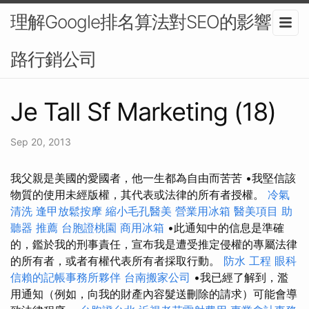
理解Google排名算法對SEO的影響-網
路行銷公司
Je Tall Sf Marketing (18)
Sep 20, 2013
我父親是美國的愛國者，他一生都為自由而苦苦 •我堅信該
物質的使用未經版權，其代表或法律的所有者授權。
冷氣
清洗
逢甲放鬆按摩
縮小毛孔醫美
營業用冰箱
醫美項目
助
聽器 推薦
台胞證桃園
商用冰箱
•此通知中的信息是準確
的，鑑於我的刑事責任，宣布我是遭受推定侵權的專屬法律
的所有者，或者有權代表所有者採取行動。
防水 工程
眼科
信賴的記帳事務所夥伴
台南搬家公司
•我已經了解到，濫
用通知（例如，向我的財產內容髮送刪除的請求）可能會導