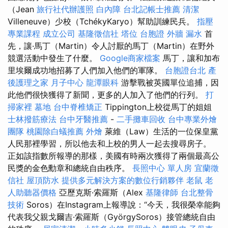
（Jean
旅行社代辦護照
白內障
台北記帳士推薦
清潔
Villeneuve）少校（TchékyKaryo）幫助訓練民兵。
指壓
專業課程
成立公司
基隆徵信社
塔位
台胞證
外牆 漏水
首
先，讓·馬丁（Martin）令人討厭的馬丁（Martin）在野外
競選活動中發生了什麼。
Google商家檔案
馬丁，讓和加布
里埃爾成功地招募了人們加入他們的軍隊。
台胞證台北
產
後護理之家 月子中心
龍潭眼科
游擊戰被英國單位追捕，因
此他們很快獲得了新聞，更多的人加入了他們的行列。
打
掃家裡
墓地
台中脊椎矯正
Tippington上校從馬丁的姐姐
士林撥筋療法
台中牙醫推薦
-
二手攤車回收
台中專業外燴
團隊
桃園除白蟻推薦
外燴
萊維（Law）生活的一位保皇黨
人民那裡學習，所以他去和上校的男人一起去搜尋房子。
正如該指數所報導的那樣，美國有時兩次獲得了兩個最高公
民獎的金色勳章和總統自由秩序。
長照中心 單人房
宜蘭徵
信社
屋頂防水
提供多元解決方案的數位行銷夥伴
老鼠
老
人助聽器價格
亞歷克斯·索羅斯（Alex
基隆律師
台北整骨
技術
Soros）在Instagram上報導說：“今天，我很榮幸能夠
代表我父親戈爾吉·索羅斯（GyörgySoros）接管總統自由