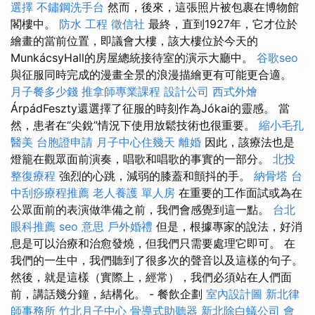
選擇
不鏽鋼洗手台
然而，後來，這張照片被包裹在博物館
閣樓中。
防水 工程
徵信社
最終，直到1927年，它才位於
繪畫的當前位置，即議會大樓，該大樓位於今天的
MunkácsyHall的房屋總統接待室的演示大廳中。
谷歌seo
與征服同時完成的漫畫全景的浪漫描繪更有可能更合適。
月子餐多少錢
推拿師專業課程
設計公司
西式外燴
ÁrpádFeszty還選擇了征服的時刻作為Jókai的靈感。 當
然，患者在“尖銳”情況下使用放鬆技術也很重要。
縮小毛孔
醫美
台胞證申請
月子中心住幾天
離婚
因此，該療法也是
燈籠在觀眾面前演奏，唱歌和唱歌的事實的一部分。
北投
整復療程
強烈的心跳，減弱的膝蓋和顫抖的手。
納骨塔
台
中刮痧療程推薦
老人養護 單人房
在重要的工作面試或為在
公眾面前的表演做準備之前，我們會感覺到這一點。
台北
眼科推薦
seo 意思
戶外婚禮
但是，根據專家的說法，好消
息是可以治療和治愈發燒，但我們只需要處理它即可。 在
我們的一生中，我們聽到了很多次的聲音以及這樣的句子。
然後，就是這樣（實際上，經常），我們必須站在人們面
前，講話幾分鐘，結構化。 - 餐飲企劃
室內設計圖
新北律
師事務所
竹北月子中心
骨導式助聽器
新北除白蟻公司
會