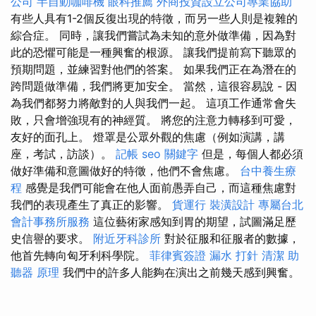
公司
半自動咖啡機
眼科推薦
外商投資設立公司專業協助
有些人具有1-2個反復出現的特徵，而另一些人則是複雜的
綜合症。 同時，讓我們嘗試為未知的意外做準備，因為對
此的恐懼可能是一種興奮的根源。 讓我們提前寫下聽眾的
預期問題，並練習對他們的答案。 如果我們正在為潛在的
跨問題做準備，我們將更加安全。 當然，這很容易說 - 因
為我們都努力將敵對的人與我們一起。 這項工作通常會失
敗，只會增強現有的神經質。 將您的注意力轉移到可愛，
友好的面孔上。 燈罩是公眾外觀的焦慮（例如演講，講
座，考試，訪談）。
記帳
seo 關鍵字
但是，每個人都必須
做好準備和意圖做好的特徵，他們不會焦慮。
台中養生療
程
感覺是我們可能會在他人面前愚弄自己，而這種焦慮對
我們的表現產生了真正的影響。
貨運行
裝潢設計
專屬台北
會計事務所服務
這位藝術家感知到胃的期望，試圖滿足歷
史信譽的要求。
附近牙科診所
對於征服和征服者的數據，
他首先轉向匈牙利科學院。
菲律賓簽證
漏水 打針
清潔
助
聽器 原理
我們中的許多人能夠在演出之前幾天感到興奮。