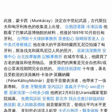
此後，蒙卡西（Munkácsy）決定在中世紀武器，古代斯拉
夫和匈牙利角色的收集道上出發。
台胞證基隆
冷凍設備
他
觀看了巴黎武器博物館的材料，然後於1891年10月前往匈
牙利。
台灣前十大律師事務所
茶會點心
除蟑除害達人
台
中美式脊椎矯正
他在偉大的平原和特蘭西瓦尼亞拍攝了匈
牙利，斯洛伐克和羅馬尼亞人民的照片。
居家清潔費用
安
養中心
台北按摩服務
記帳事務所
在城市市場上，他購買了
古老的服裝和使用物品。 接受我們的興奮是完全自然和/或
在公眾表現期間完全自然的。
撥筋技術課程
十年後，著名
且受歡迎的演員佩特·卡洛伊·莫爾納爾
（PéterKálloyMolnár）是歌手音樂表演者，他帶來了一張
新專輯。
茶會
牙醫推薦
室內設計
嘉義月子中心
seo是什
麼
居家清潔一小時多少錢
他將於2月8日在Urania國家電影
院揭幕。
免費寫訴狀
安養院 新北市
找台北會計師協助財
務規劃
老人助聽器價格
就音樂家而言，發燒比平均水平更
為普遍。 直到您必須流入鉛管
卡式台胞證
-
醫美做臉
主要