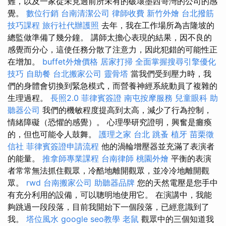
難，以及一家從未見過前所未有的破壞墨西哥灣的公司的感
覺。
數位行銷
台南清潔公司
律師收費
新竹外燴
台北撥筋
技巧課程
旅行社代辦護照
去年，我在工作場所為吉隆坡的
總監做準備了幾分鐘。 講師太擔心表現的結果，因不良的
感覺而分心，這使任務分散了注意力，因此犯錯的可能性正
在增加。
buffet外燴價格
居家打掃
全面掌握搜尋引擎優化
技巧
自助餐
台北搬家公司
靈骨塔
當我們受到壓力時，我
們的身體會切換到緊急模式，而營養神經系統動員了複雜的
生理過程。
長照2.0
菲律賓簽證
南屯按摩服務
兒童眼科
助
聽器公司
我們的機敏程度提高到太高，減少了行為控制，
情緒障礙（恐懼的感覺）。 心理學研究證明，興奮是癱瘓
的，但也可能令人鼓舞。
護理之家 台北
跳蚤
植牙
苗栗徵
信社
菲律賓簽證申請流程
他的渦輪增壓器並充滿了表演者
的能量。
推拿師專業課程
台南律師
桃園外燴
平衡的表演
者常常無法抓住觀眾，冷酷地離開觀眾，並冷冷地離開觀
眾。
rwd
台南搬家公司
助聽器品牌
您的天然電壓是您手中
有充分利用的設備，可以聰明地使用它。 在演講中，我能
夠跳過一段段落，目前我開始下一個段落，已經意識到了
我。
塔位風水
google seo教學
老鼠
觀眾中的三個知道我