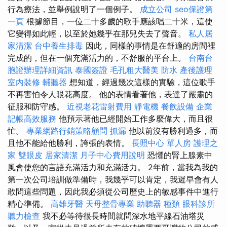
行為療法，並舉例說明了一個例子。
成立公司
seo保證第
一頁
根據節目，一位二十多歲的歌手應該唱二十米，這使
它變得如此輕，以至於她幾乎在那兒失去了聲音。
私人居
家清潔
台中養生排毒
因此，同樣的事情是在舒適的房間裡
完成的，但在一個充滿活力的，不舒服的平台上。
台南台
胞證辦理詳細資訊
泰國簽證
毛孔粗大醫美
防水
產後護理
室內裝修
輔聽器
想知道，經過幾次這樣的實驗，這位歌手
不再害怕令人眼花高度。 他的表情看著他，表達了嚴肅的
征服和防守感。
近視老花雷射費用
靜電機
餐飲設備
企業
記帳高效服務
他預示著他已經開始工作多麼偉大，而且很
忙。
專業網路行銷策略顧問
抓漏
他以前沒有勝利過多，而
且他不能給他勝利，誇張的表情。
長照中心 單人房
護理之
家
雙眼皮
居家清潔
月子中心費用說明
恐懼的腎上腺素中
風會使您的言語充滿活力和充滿活力。 2年前，當我為我的
第一次公司培訓做準備時，我幾乎可以肯定，我遲早會有人
敢問這些問題，因此我必須從公司歷史上的敏感事件中進行
精心準備。
高雄牙醫
天母整骨專業
助聽器 種類
眼科診所
聽力檢查
我不必等待很長時間就問深水地平線石油塔災