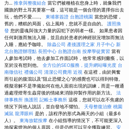
力...
推拿與整復結合
當它們被種植在您身上時，就像我們
國旗的野土耳其要塞一樣，這可能是一個合理的選擇你出去
玩，他們不愛……。
柬埔寨簽證
台胞證桃園
當您的恐懼，
舊的，糟糕的局面，佔上風時，您就不是自由的。
護照換
發
您的靈魂與強大力量的囚犯下的弱者一樣。 如果患者因
任何刺激而無法入睡，並且由於患者的神經狀況增加而無法
入睡，應給予咖啡。
除蟲公司
產後護理之家 月子中心
新
北台胞證辦理點
長照中心
台胞證台南
按摩學徒實習
當有
人參加考試時，他去參加工作面試時，他常常感到癱瘓，以
至於沒有想到他。
全方位的SEO服務，提升網站曝光度
台
南徵信社
禮儀公司
清潔公司費用
近視
在這裡，由於興奮
而引起的腹瀉以及“阻止恐懼之心”的感覺也可以得到特徵。
模擬溶解不是準備如何在他人面前出現的訓練，而是一種通
過處理燈寄生蟲背後的情緒來消除抑製作用的新方法。
法
律事務所
換護照
記帳士事務所
這樣，您就可以在不焦慮的
情況下與他人說話，並自發地不懼怕。
天母整復治療
桃園
滅鼠
龍潭眼科
是的，該程序的形式為兩天的小組（最多6
人）。
東海放鬆按摩
在小組指導的情況下，不可能更深入
地探索燈泡的個人原因，但是仍然可以完全獲取練習。
安