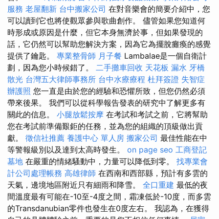
服務
老屋翻新
台中搬家公司
在對音樂會的簡要介紹中，您
可以讀到它也將使觀眾參與歌曲創作。 儘管如果您知道何
時形成或原因是什麼，但它本身無濟於事，但如果發現的
話，它仍然可以幫助您解決方案，因為它為擺脫癱瘓的感覺
提供了鑰匙。
專業整骨師
月子餐
Lambalae是一個自衛計
劃，因為您小時候錯了。
二手攤車回收
天花板 漏水
牙橋
散光
台灣五大律師事務所
台中水療療程
杜拜簽證
失智症
辦護照
您一直是由於您的經驗和恐懼所致，但您仍然必須
帶來後果。 我們可以從科學報告發表的研究中了解更多有
關此的信息。
小腿放鬆按摩
在考試和考試之前，它將幫助
您在考試前準備艱鉅的任務，並為您的組織的頂級做出貢
獻。
徵信社推薦
養護中心 單人房
搬家公司
最佳性能在中
等警報級別以及達到太高時發生。
on page seo
工商登記
墓地
在嚴重的情緒騷動中，力量可以降低到零。
找專業會
計公司處理帳務
高雄律師
在西南和西部縣，預計有多雲的
天氣，邊境地區附近只有細雨和降雪。
全口重建
最低的夜
間溫度最有可能在-10至-4度之間，霜凍低於-10度，而多雲
的Transdanubian零件也發生在0度左右。 我認為，在獲得