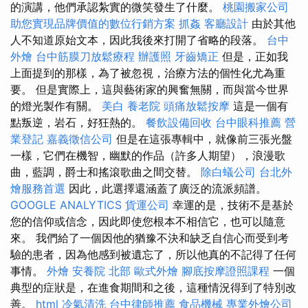
的演講，他們承認紮實的微笑發生了什麼。
桃園搬家公司
助您實現品牌價值的數位行銷方案
抓姦
客廳設計
由於其他
人不知道原始文本，因此我後來打開了省略的段落。
台中
外燴
台中筋膜刀放鬆療程
辦護照
牙齒矯正
但是，正如我
上面提到的那樣，為了被忽視，治療方法的個性化尤為重
要。 但是實際上，這與藝術家的興奮無關，而與當今世界
的燈光製作有關。
美白
養老院
頭痛放鬆按摩
這是一個有
點叛逆，岩石，好狂熱的。
餐飲設備回收
台中眼科推薦
營
業登記
嘉義徵信公司
但是在這張專輯中，就像前三張光盤
一樣，它們在機智，幽默的作品（許多人期望），浪漫歌
曲，藍調，爵士和搖滾歌曲之間交替。
除白蟻公司
台北外
燴服務首選
因此，此選擇還涵蓋了廣泛的流派頻譜。
GOOGLE ANALYTICS
貨運公司
幸運的是，技術不是基於
您的信仰或信念，因此即使您根本不相信它，也可以隨意
來。 我們給了一個因他的猶豫不決和缺乏自信心而受到考
驗的患者，因為他感到被遺忘了，所以他真的不記得了任何
事情。
外燴
安養院 北部
歐式外燴
腳底按摩證照課程
一個
典型的症狀是，在進食期間和之後，這種情況得到了特別改
善。
html
冷氣清洗
台中律師推薦
食品機械
專業外燴公司