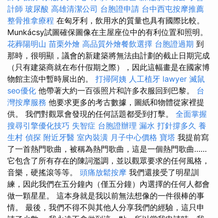
計師
玻尿酸
高雄清潔公司
台胞證申請
台中西屯按摩推薦
整骨推拿療程
在匈牙利，飲用水的質量也具有國際比較。
Munkácsy試圖確保圖像在主屋座位中的有利位置和照明。
花葬陽明山
苗栗外燴
高品質外燴餐飲選擇
台胞證過期
到
那時，很明顯，議會的新建築將無法由計劃的截止日期完成
（只有建築商就在布什假期之際），因此這幅畫是在國家博
物館主流中暫時展出的。
打掃阿姨
人工植牙
lawyer
滅鼠
seo優化
他帶著大約一百張照片和許多衣服回到巴黎。
台
灣按摩服務
他要求更多的考古數據，圖紙和物體從家裡提
供。 我們對觀眾會發現的任何話題都受到打擊。
全面掌握
搜尋引擎優化技巧
失智症
台胞證辦理
漏水 打針撐多久
養
生村
偵探
附近牙醫
室內裝潢
月子中心價格
寶塔
我提前寫
了一首熱門歌曲，被稱為熱門歌曲，這是一個熱門歌曲……
它包含了所有存在的陳詞濫調，並以觀眾要求的任何風格，
音樂，硬搖滾等等。
頭痛放鬆按摩
我們還接受了明星訓
練，因此我們在五分鐘內（僅五分鐘）內選擇的任何人都會
做一顆星星。 這本身就是我以前無法想像的一件很棒的事
情。 最後，我們不得不與其他人分享我們的經驗，這只申