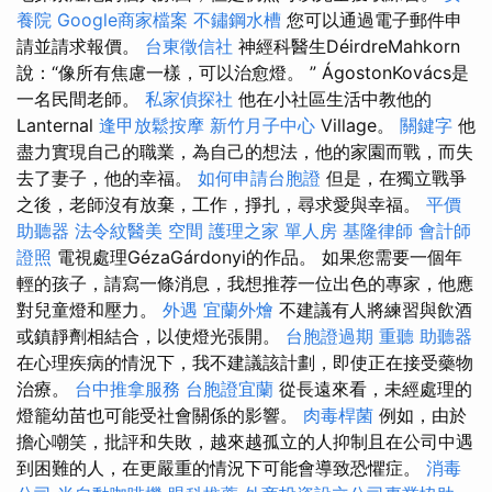
養院
Google商家檔案
不鏽鋼水槽
您可以通過電子郵件申
請並請求報價。
台東徵信社
神經科醫生DéirdreMahkorn
說：“像所有焦慮一樣，可以治愈燈。 ” ÁgostonKovács是
一名民間老師。
私家偵探社
他在小社區生活中教他的
Lanternal
逢甲放鬆按摩
新竹月子中心
Village。
關鍵字
他
盡力實現自己的職業，為自己的想法，他的家園而戰，而失
去了妻子，他的幸福。
如何申請台胞證
但是，在獨立戰爭
之後，老師沒有放棄，工作，掙扎，尋求愛與幸福。
平價
助聽器
法令紋醫美
空間
護理之家 單人房
基隆律師
會計師
證照
電視處理GézaGárdonyi的作品。 如果您需要一個年
輕的孩子，請寫一條消息，我想推荐一位出色的專家，他應
對兒童燈和壓力。
外遇
宜蘭外燴
不建議有人將練習與飲酒
或鎮靜劑相結合，以使燈光張開。
台胞證過期
重聽 助聽器
在心理疾病的情況下，我不建議該計劃，即使正在接受藥物
治療。
台中推拿服務
台胞證宜蘭
從長遠來看，未經處理的
燈籠幼苗也可能受社會關係的影響。
肉毒桿菌
例如，由於
擔心嘲笑，批評和失敗，越來越孤立的人抑制且在公司中遇
到困難的人，在更嚴重的情況下可能會導致恐懼症。
消毒