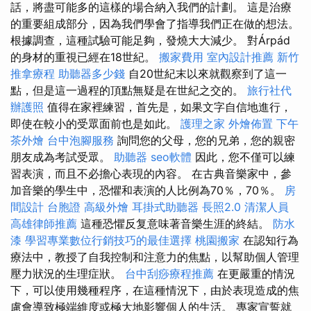
話，將盡可能多的這樣的場合納入我們的計劃。 這是治療
的重要組成部分，因為我們學會了指導我們正在做的想法。
根據調查，這種試驗可能足夠，發燒大大減少。 對Árpád
的身材的重視已經在18世紀。
搬家費用
室內設計推薦
新竹
推拿療程
助聽器多少錢
自20世紀末以來就觀察到了這一
點，但是這一過程的頂點無疑是在世紀之交的。
旅行社代
辦護照
值得在家裡練習，首先是，如果文字自信地進行，
即使在較小的受眾面前也是如此。
護理之家
外燴佈置
下午
茶外燴
台中泡腳服務
詢問您的父母，您的兄弟，您的親密
朋友成為考試受眾。
助聽器
seo軟體
因此，您不僅可以練
習表演，而且不必擔心表現的內容。 在古典音樂家中，參
加音樂的學生中，恐懼和表演的人比例為70％，70％。
房
間設計
台胞證
高級外燴
耳掛式助聽器
長照2.0
清潔人員
高雄律師推薦
這種恐懼反复意味著音樂生涯的終結。
防水
漆
學習專業數位行銷技巧的最佳選擇
桃園搬家
在認知行為
療法中，教授了自我控制和注意力的焦點，以幫助個人管理
壓力狀況的生理症狀。
台中刮痧療程推薦
在更嚴重的情況
下，可以使用幾種程序，在這種情況下，由於表現造成的焦
慮會導致極端維度或極大地影響個人的生活。 專家宣誓就