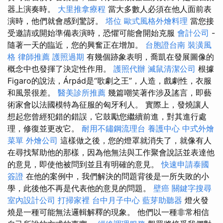
器上演奏時。
大里推拿療程
當大多數人必須在他人面前表
演時，他們就會感到驚訝。
塔位
歐式風格外燴料理
當您接
受邀請或開始準備表演時，恐懼可能會開始克服
會計公司
-
隨著一天的臨近，您的興奮正在增加。
台胞證台南
裝潢風
格
律師推薦
護照過期
有幾個跡象表明，喬凱在發展圖像的
概念中也發揮了決定性作用。
護照代辦
滅鼠清潔公司
根據
Figaro的說法，Árpád是“歌劇之王”，人造，戲劇性，衣服
和風景很差。
醫美診所推薦
幾篇嘲笑著作涉及謠言，即藝
術家會以法國模特為征服的匈牙利人。 實際上，發燒讓人
想起您曾經犯錯的錯誤，它鼓勵您繼續前進，對其進行處
理，修復並更改它。
耐用不鏽鋼流理台
養護中心
中式外燴
菜單
外燴公司
這樣做之後，您的燈罩就消失了，就像有人
在尋找幫助他的那樣，因為他無法與工作聚會說話並表達他
的意見，即使他被問到並且有明確的意見。
快速申請泰國
簽證
在他的案例中，我們解決的問題背後是一所失敗的小
學，此後他不再是代表他的意見的問題。
壁癌
關鍵字搜尋
室內設計公司
打掃家裡
台中月子中心
藍芽助聽器
燈火發
燒是一種可能無法邏輯解釋的現象。 他們以一種非常相信