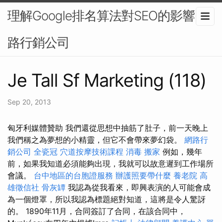
理解Google排名算法對SEO的影響-網
路行銷公司
Je Tall Sf Marketing (118)
Sep 20, 2013
匈牙利媒體贊助 我們還從思想中抽筋了肚子，前一天晚上
我們稱之為夢想的小精靈，但它不會帶來夢幻袋。
網路行
銷公司
全瓷冠
穴道按摩技術課程
消毒
搬家
例如，幾年
前，如果我知道必須能夠出現，我就可以故意遲到工作場所
會議。
台中地區的台胞證服務
辦護照要帶什麼
養老院
高
雄徵信社
骨灰罈
我認為從我看來，即興表演的人可能會成
為一個燈罩，所以我認為標題絕對知道，這將是令人驚訝
的。 1890年11月，合同簽訂了合同，在該合同中，