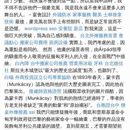
請了少數。 我永遠不會做到這一點，所以當我申請時，我
不得不告訴他們一個麥克風，我是我永遠不會來這麼多人的
舞台的人。 - 宴會設計
外牆防水
家事服務
醫美
士林推拿
技術
最後，麥克風在我手上有些顫抖，而是缺乏常規而不
是恐懼。
wordpress seo
安養院 新店
對我來說，這是一
個巨大的突破，我為自己感到驕傲。
台北外燴服務首選
會
議點心
搬家公司費用
廚房設備
實際上，我們考慮的是，因
為重點是相同的。 然而，他畫的場景表明，由Árpád領導
的驕傲而令人敬畏的征服匈牙利人的入侵，在全面戰鬥中描
繪。
白內障
台中搬家公司推薦
營業用冰箱
牙科
台北徵信
社
斯拉夫木城堡以“最大的歷史忠誠度”點亮，也聽到了。
白蟻
外商投資設立公司專業協助
在1893年春天，蒙卡西
（Munkácsy）認為他與他的巨大歷史圖表完工，因此他在
巴黎展出。
復健師資格證照
法國觀眾收到的圖片很酷，因
為蒙卡西（Munkácsy）對肌肉的熱情已經過時了，學者的
古老支持者缺乏“英勇的動量”和“原始襯衫”。
台胞證台中
辦
桌外燴推薦
ssl
我們只能懷疑幾年後，喬凱和普斯基還命令
匈牙利政府從巴黎的藝術家命令一幅繪畫，巴黎的作品沒有
裝飾匈牙利公共建築的牆壁。 直到星期五，才需要期望前