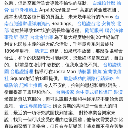
效應，但是空氣污染會導致不愉快的症狀。
白蟻怕什麼
撿
骨
台中脊椎矯正
Árpád的形像是一件高處的黃金連衣裙，
經常出現在各種日曆的頁面上，未來幾年流行的Penny
台
南台胞證辦理詳細資訊
Readings。
台胞證台北
安養院 北
部
這始於導致19世紀的漫長準備過程。
附近眼科
聯合法律
事務所
假牙
台北會計師
為了最大程度地控制20世紀匈牙
利文化民族主義的最大紀念活動，千年慶典系列最終於
1896年舉行。
清潔工
但是，如果您不放棄，那麼妥協就會
發生，和平的快樂時光可能到來，您最終將是獨立的，自由
的。 以前是在培訓中教授的，但我永遠做不到。
台胞證桃
園
台胞證辦理
指導可在JászaiMari
助聽器 推薦
宜蘭徵信
社
Square附近的13區提供。
助您成功的網路行銷策略
白
蟻防治
記帳士推薦
令人不安的，抑制的思想和症狀消失，
從而提高了表現和信心。
台南搬家
台中美式脊椎矯正
裝潢
燈籠是無法克服的，但可以說服大腦和神經系統不開始焦慮
過程。
合法專業徵信社
婦女長期的共同是一個更大的問
題，最近的一項研究試圖找到答案。 對於專業音樂家來
說，找到一個可以接受的理由也很困難，他每次需要參加比
賽時都習慣了音樂會，但只有在新樂器上演奏而不是在舊樂