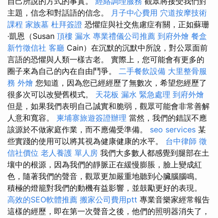
自己所說的方式的事實。
經絡調理服務
觀眾將接受我們對
主題，信念和對話語的信念。
月子中心費用
穴道按摩技術
課程
家族墓
杜拜簽證
恐懼症與社交焦慮症有關，正如蘇珊
·凱恩（Susan
頂樓 漏水
專業禮儀公司推薦
到府外燴
餐盒
新竹徵信社
客廳
Cain）在沉默的沉默中所說，對公眾面前
言語的恐懼與人類一樣古老。 實際上，您可能會有更多的
圈子來為自己的內在自由鬥爭。
二手餐飲設備
大里整骨服
務
外燴
您知道，因為您已經經歷了無數次，希望您經歷了
很多次可以改變舊模式。
天花板 漏水 緊急處理
到府外燴
但是，如果我們表明自己誠實和脆弱，觀眾可能會非常善解
人意和寬容。
柬埔寨旅遊簽證辦理
當然，我們的錯誤不應
該源於不做家庭作業，而不應備受準備。
seo services
某
些實踐的使用可以將其視為健康健康的水平。
台中律師
徵
信社價位
老人養護 單人房
我們大多數人都感覺到腿部在土
壤中的根源，因為我們的靜脈正在緩慢膨脹，臉上變成紅
色，隨著我們的聲音，觀眾更加嚴重地聽到心臟腦腦鳴。
積極的燈籠對我們的動機有益影響，並鼓勵更好的表現。
高效的SEO軟體推薦
搬家公司費用ptt
專業音樂家經常報告
這樣的經歷，即在第一次聲音之後，他們的照明器消失了，