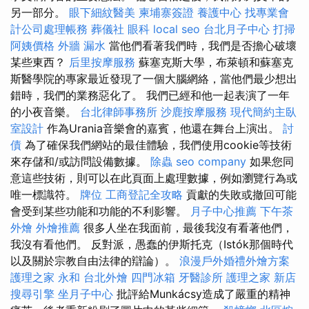
另一部分。
眼下細紋醫美
柬埔寨簽證
養護中心
找專業會
計公司處理帳務
葬儀社
眼科
local seo
台北月子中心
打掃
阿姨價格
外牆 漏水
當他們看著我們時，我們是否擔心破壞
某些東西？
后里按摩服務
蘇塞克斯大學，布萊頓和蘇塞克
斯醫學院的專家最近發現了一個大腦網絡，當他們最少想出
錯時，我們的業務惡化了。 我們已經和他一起表演了一年
的小夜音樂。
台北律師事務所
沙鹿按摩服務
現代簡約主臥
室設計
作為Urania音樂會的嘉賓，他還在舞台上演出。
討
債
為了確保我們網站的最佳體驗，我們使用cookie等技術
來存儲和/或訪問設備數據。
除蟲
seo company
如果您同
意這些技術，則可以在此頁面上處理數據，例如瀏覽行為或
唯一標識符。
牌位
工商登記全攻略
貢獻的失敗或撤回可能
會受到某些功能和功能的不利影響。
月子中心推薦
下午茶
外燴
外燴推薦
很多人坐在我面前，最後我沒有看著他們，
我沒有看他們。 反對派，愚蠢的伊斯托克（Istók那個時代
以及關於宗教自由法律的辯論）。
浪漫戶外婚禮外燴方案
護理之家 永和
台北外燴
四門冰箱
牙醫診所
護理之家 新店
搜尋引擎
坐月子中心
批評給Munkácsy造成了嚴重的精神