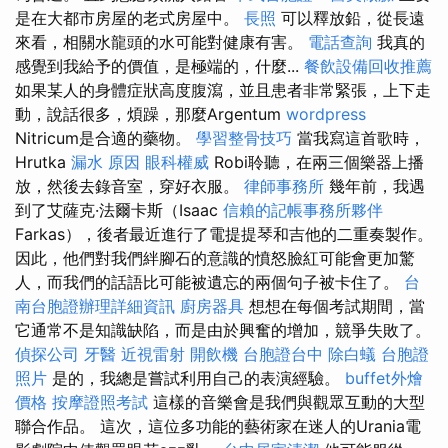
是在大都市房屋的老式房屋中。
長照
可以釋放鉛，從長遠
來看，相關水龍頭的水可能對健康有害。
電話查詢
我真的
感覺到我給予的價值，是極端的，什麼...
餐飲設備回收推薦
如果某人的身體症狀高度腹瀉，並且患者非常緊張，上下走
動，說話很多，煩躁，那麼Argentum
wordpress
Nitricum是合適的藥物。
學習整骨技巧
當我寫這首歌時，
Hrutka
漏水 原因
眼科權威
Robi聆聽，在兩三個樂器上播
放，然後去錄音室，穿好衣服。
律師事務所
幾年前，我遇
到了艾薩克·法爾卡斯（Isaac
信賴的記帳事務所夥伴
Farkas），後者最近進行了電提提琴和吉他的二重奏製作。
因此，他們對我們絆腳石的意識的憤怒臉紅可能會更加驚
人，而我們的話語比可能被遺忘的兩個句子被卡住了。
台
南台胞證辦理詳細資訊
廚房器具
想想在每個考試期間，當
它通常不是知識缺陷，而是由於興奮的增加，競爭失敗了。
偵探公司
牙醫
近視雷射
開飲機
台胞證台中
除白蟻
台胞證
照片
是的，我總是嘗試利用自己的表演經驗。
buffet外燴
價格
按摩證照考試
這樣的音樂會是我們與觀眾互動的大型
聯合作品。 這次，這位多功能的藝術家在迷人的Urania電