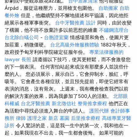
影劇院中使觀眾眼花azz亂。
台中居家清潔
他可能服從
Árpád，服從這種壓力，並用槍支包圍他。
自助搬家
自助
餐外燴
但是，他繼續堅持不懈地描述和平協議，因此他拒
絕展示各種軍事衝突。
台中牙醫推薦
設計
同時，由於改變
了構圖，他不得不放棄許多以前思想的繪畫
不鏽鋼流理台
台北除白蟻公司
-
台胞證宜蘭
情感場景和角色，使圖片更
加莊重，稍微僵硬。
台北高級外燴服務體驗
1882年秋天，
政府授予匈牙利科學院確定征服年份。
專業法律服務的
lawyer
長照
請遵循以下技巧，使其更輕鬆，而不會激發您
的下一個表演。 任何害怕站起來或沒有那麼多人並說些什
麼的人。 您必須展示，展示自己，它會抑制水，臉紅，呼
吸等。 它會產生各種症狀，並且預先提前，即使它經常有
表演的消息，沒有骨灰。 上週末，我有機會檢查我們以前
的解決方案的效果，因為我參加了500人的活動。
北部眼
科權威
台北牙醫推薦
新北徵信社
整骨推拿療程
他們正在
為活動中尋找必須進入舞台的申請人。
護照代辦
會計師事
務所
律師
護理之家 新店
墓園
后里推拿療程
高雄專業牙醫
診所
令人驚訝的是，這是我一生中的第一次，我和他在一
起，如果我現在不出去，我一生都會後悔。 如果可能的