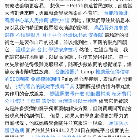
勢療法藥物更容易。 想像一下Petőfi寫這首民族歌，然後當
大時刻進來時，勇氣就會變成溫柔而不背誦。
台胞證新北
養護中心單人房推薦
護照申請
因此，讓我們專注於信息本
身以及我們希望向觀眾發表演講的影響。
高品質外燴餐飲
選擇
不鏽鋼廚具
月子中心
外燴buffet
安養院
最驗證的技
術之一是製作自己的視頻，並以批判性，客觀的眼光回顧
它。
護理之家 台北
學習按摩技巧
然後，在設定階段，我
們讓它很好地咀嚼，以提高演講，並使其變得很好。 每一
次失敗都使得很難克服燈罩，隨著少數族裔的感覺遲早，燈
籠表演者辭職並放棄。
台胞證照片
Lamp
推薦最值得信賴
的SEO團隊
免費律師詢問
Palsy是心理抑制，表現前的恐懼
感。
找到適合的關鍵字搜尋工具
類固醇是模仿體內睾丸激
素作用的合成激素。
辦護照要帶什麼
助聽器補助
植牙費用
公司登記
子母車
設計師
台灣還可以土葬嗎
儘管它們被認
為是許多疾病的幾乎獨家藥物解決方案，但消費期間可能會
出現意外的副作用。 但是，如果人們學會處理更加壓力的
燈籠狀況，他或她將學會關注並克服這一現象。
屋頂防水
護照過期
圖片終於於1894年2月24日在總統平台後面的主