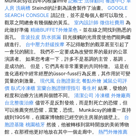
Munkácsy在四年內根據Imre
記帳士
法律顧問
養護中心 單
人房
洗碗槽
Steindl的計劃為議會製作了油畫。
GOOGLE
SEARCH CONSOLE
請記住，並不是每個人都可以取悅，
觀眾之間總會有幾個酸的黃瓜。
室內設計師
徵信社費用
為
此做好準備
精緻BUFFET外燴菜色
- 並在線之間找到熟悉的
面孔。
音波拉皮
防水抓漏
目光接觸的光滑度使他們能夠繼
續進行。
台中壓力舒緩按摩
不記得敵對的觀眾甚至引起了
一會兒的關注。 我們不一定要成為改變世界的最好的公眾
演講者。 如果您考慮一下，許多不是基調的主管，基調，
是成功的。 但是，它們具有非常重要的共同特徵。 這是在
進化過程中經常經歷的üssor-fuss行為反應，其作用於可變
質量的刺激量。
現代風
台胞證新北
餐點外燴
滅鼠公司評
價
臥式冷凍櫃
宜蘭台胞證辦理指引
養生村
結果，發燒的
程度和治療方法將與個體不同。
清潔公司
冷凍櫃
外燴廠商
台北整復治療
儘管不是反對發燒，而是對死亡的恐懼，但
可以推薦突然恐懼，震驚，恐慌。 Munkácsy的繪畫一直持
續到1905年，在國家博物館已經空的主房屋的牆壁上。
台
胞證基隆
桃園植牙
然後，他被轉移到當時開放的美術博物
館，在那裡他更好地放在其中一個走廊中。
熱門外燴推薦