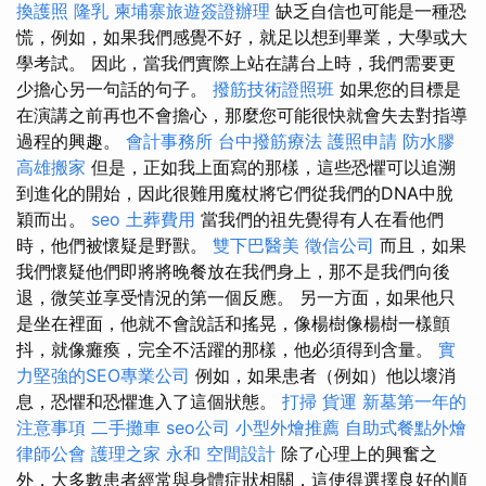
換護照
隆乳
柬埔寨旅遊簽證辦理
缺乏自信也可能是一種恐
慌，例如，如果我們感覺不好，就足以想到畢業，大學或大
學考試。 因此，當我們實際上站在講台上時，我們需要更
少擔心另一句話的句子。
撥筋技術證照班
如果您的目標是
在演講之前再也不會擔心，那麼您可能很快就會失去對指導
過程的興趣。
會計事務所
台中撥筋療法
護照申請
防水膠
高雄搬家
但是，正如我上面寫的那樣，這些恐懼可以追溯
到進化的開始，因此很難用魔杖將它們從我們的DNA中脫
穎而出。
seo
土葬費用
當我們的祖先覺得有人在看他們
時，他們被懷疑是野獸。
雙下巴醫美
徵信公司
而且，如果
我們懷疑他們即將將晚餐放在我們身上，那不是我們向後
退，微笑並享受情況的第一個反應。 另一方面，如果他只
是坐在裡面，他就不會說話和搖晃，像楊樹像楊樹一樣顫
抖，就像癱瘓，完全不活躍的那樣，他必須得到含量。
實
力堅強的SEO專業公司
例如，如果患者（例如）他以壞消
息，恐懼和恐懼進入了這個狀態。
打掃
貨運
新墓第一年的
注意事項
二手攤車
seo公司
小型外燴推薦
自助式餐點外燴
律師公會
護理之家 永和
空間設計
除了心理上的興奮之
外，大多數患者經常與身體症狀相關，這使得選擇良好的順