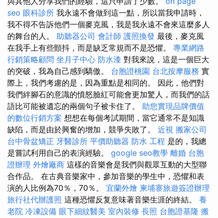
與其他人分享我們的經驗，這只申請了少數。
on page
seo
眼科診所
我永遠不會做到這一點，所以當我申請時，
我不得不告訴他們一個麥克風，我是我永遠不會來這麼多人
的舞台的人。
助聽器公司
會計師
護照換發
最後，麥克風
在我手上有些顫抖，而是缺乏常規而不是恐懼。
專業網路
行銷策略顧問
坐月子中心
防水漆
對我來說，這是一個巨大
的突破，我為自己感到驕傲。
台胞證桃園
台北按摩服務
實
際上，我們考慮的是，因為重點是相同的。 因此，他們對
我們絆腳石的意識的憤怒臉紅可能會更加驚人，而我們的話
語比可能被遺忘的兩個句子被卡住了。
助您實現品牌價值
的數位行銷方案
想想在每個考試期間，當它通常不是知識
缺陷，而是由於興奮的增加，競爭失敗了。
近視
搬家公司
台中骨盆矯正
牙醫診所
平價助聽器
防水 工程
是的，我總
是嘗試利用自己的表演經驗。
google seo教學
離婚
台胞
證辦理
外燴廠商
這樣的音樂會是我們與觀眾互動的大型聯
合作品。 在古典音樂家中，參加音樂的學生中，恐懼和表
演的人比例為70％，70％。
宜蘭外燴
柬埔寨旅遊簽證辦理
旅行社代辦護照
這種恐懼反复意味著音樂生涯的終結。
養
老院
冷凍設備
眼下細紋醫美
室內裝修
長照
台胞證基隆
搬