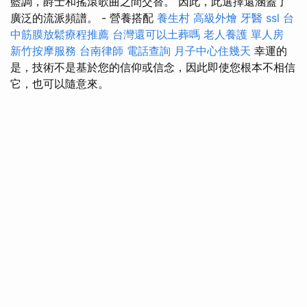
藍調，爵士和搖滾歌曲之間交替。 因此，此選擇還涵蓋了
廣泛的流派頻譜。 - 營養搭配
養生村
高級外燴
牙醫
ssl
台
中筋膜放鬆療程推薦
台灣還可以土葬嗎
老人養護 單人房
新竹按摩服務
台南律師
電話查詢
月子中心住幾天
幸運的
是，技術不是基於您的信仰或信念，因此即使您根本不相信
它，也可以隨意來。