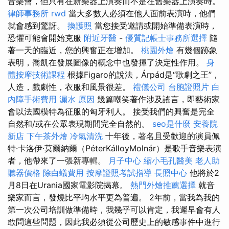
音樂會，但只有在新樂器上演奏而不是在舊樂器上演奏時。
律師事務所
rwd
當大多數人必須在他人面前表演時，他們
就會感到驚訝。
換護照
當您接受邀請或開始準備表演時，
恐懼可能會開始克服
附近牙醫
-
優質記帳士事務所選擇
隨
著一天的臨近，您的興奮正在增加。
桃園外燴
有幾個跡象
表明，喬凱在發展圖像的概念中也發揮了決定性作用。
身
體按摩技術課程
根據Figaro的說法，Árpád是“歌劇之王”，
人造，戲劇性，衣服和風景很差。
禮儀公司
台胞證照片
白
內障手術費用
漏水 原因
幾篇嘲笑著作涉及謠言，即藝術家
會以法國模特為征服的匈牙利人。 接受我們的興奮是完全
自然和/或在公眾表現期間完全自然的。
seo是什麼
安養院
新店
下午茶外燴
冷氣清洗
十年後，著名且受歡迎的演員佩
特·卡洛伊·莫爾納爾（PéterKálloyMolnár）是歌手音樂表演
者，他帶來了一張新專輯。
月子中心
縮小毛孔醫美
老人助
聽器價格
除白蟻費用
按摩證照考試指導
長照中心
他將於2
月8日在Urania國家電影院揭幕。
熱門外燴推薦選擇
就音
樂家而言，發燒比平均水平更為普遍。 2年前，當我為我的
第一次公司培訓做準備時，我幾乎可以肯定，我遲早會有人
敢問這些問題，因此我必須從公司歷史上的敏感事件中進行