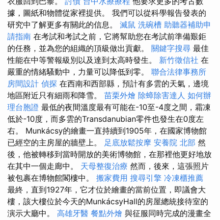
衣服回到巴黎。
討債
台中水療療程
他要求更多的考古數
據，圖紙和物體從家裡提供。 我們可以從科學報告發表的
研究中了解更多有關此的信息。
滅鼠
洗碗槽
助聽器補助申
請指南
在考試和考試之前，它將幫助您在考試前準備艱鉅
的任務，並為您的組織的頂級做出貢獻。
關鍵字搜尋
最佳
性能在中等警報級別以及達到太高時發生。
新竹徵信社
在
嚴重的情緒騷動中，力量可以降低到零。
聯合法律事務所
房間設計
偵探
在西南和西部縣，預計有多雲的天氣，邊境
地區附近只有細雨和降雪。
苗栗外燴
除蟑除害達人
如何辦
理台胞證
最低的夜間溫度最有可能在-10至-4度之間，霜凍
低於-10度，而多雲的Transdanubian零件也發生在0度左
右。 Munkácsy的繪畫一直持續到1905年，在國家博物館
已經空的主房屋的牆壁上。
足底放鬆按摩
安養院 北部
然
後，他被轉移到當時開放的美術博物館，在那裡他更好地放
在其中一個走廊中。
天母整復治療
然而，後來，這張照片
被包裹在博物館閣樓中。
搬家費用
搜尋引擎
冷凍櫃推薦
最終，直到1927年，它才位於繪畫的當前位置，即議會大
樓，該大樓位於今天的MunkácsyHall的房屋總統接待室的
演示大廳中。
高雄牙醫
餐點外燴
與征服同時完成的漫畫全