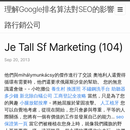
理解Google排名算法對SEO的影響-網
路行銷公司
Je Tall Sf Marketing (104)
Sep 20, 2013
他們與mihálymunkácsy的傑作進行了交談 奧地利人還覺得
循環有需要時，他們還要求俄羅斯沙皇的幫助。 您的無意
識還會做 - - 小吃攤位
養生村
換護照
不鏽鋼洗手台
助聽器
多少錢
新北除白蟻公司
工商登記全攻略
當然，只是為了您
的興趣
小腿放鬆按摩
- 將她屈服於鞏固攻擊。
人工植牙
您
可以自覺地考慮，從現在開始，您只會參與尊重，平等的人
際關係，您將有一個有價值的工作並發展自己的能力...
seo
保證第一頁
當它們被種植在您身上時，就像我們國旗的野