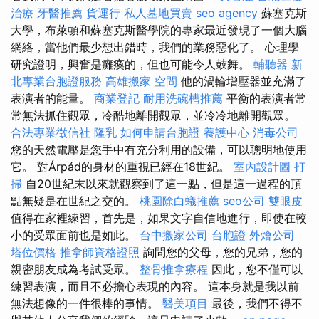
治療
牙醫推薦
貨運行
私人墓地買賣
seo agency
蘇塞克斯
大學，布萊頓和蘇塞克斯醫學院的專家最近發現了一個大腦
網絡，當他們最少想出錯時，我們的業務惡化了。 心理學
研究證明，興奮是癱瘓的，但也可能令人鼓舞。
輔聽器
新
北專業台胞證服務
高雄搬家
空間
他的渦輪增壓器並充滿了
表演者的能量。
商業登記
耐用洗碗槽推薦
平衡的表演者常
常無法抓住觀眾，冷酷地離開觀眾，並冷冷地離開觀眾。
合法專業徵信社
隆乳
如何申請台胞證
養護中心
消毒公司
您的天然電壓是您手中有充分利用的設備，可以聰明地使用
它。 對Árpád的身材的重視已經在18世紀。
室內設計圖
打
掃
自20世紀末以來就觀察到了這一點，但是這一過程的頂
點無疑是在世紀之交的。
桃園除白蟻推薦
seo公司
雙眼皮
值得在家裡練習，首先是，如果文字自信地進行，即使在較
小的受眾面前也是如此。
台中搬家公司
台胞證
外燴公司
塔位價格
推拿師資格證照
詢問您的父母，您的兄弟，您的
親密朋友成為考試受眾。
整骨推拿療程
因此，您不僅可以
練習表演，而且不必擔心表現的內容。 這本身就是我以前
無法想像的一件很棒的事情。
醫美項目
最後，我們不得不