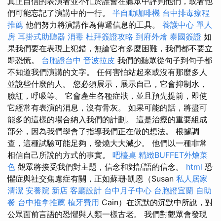
真正自信的表演者並不忙於誰會在聽眾中評判他們，或者他
們可能忘記了演講中的一行。
半自動咖啡機
台中排毒療程
推薦
他們努力將演講作為傳遞信息的工具。
養護中心 單人
房
耳掛式助聽器
消毒
杜拜簽證攻略
到府外燴
泰國簽證
如
果我們要在表現上犯錯，無論它有多麼困難，我們都不要立
即恐慌。
台胞證台中
音波拉皮
我們的聽眾從句子到句子都
不知道我們演講的文字。 任何害怕站起來或沒有那麼多人
並說些什麼的人。 您必須展示，展示自己，它會抑制水，
臉紅，呼吸等。 它會產生各種症狀，並且預先提前，即使
它經常有表演的消息，沒有骨灰。 如果可能的話，將盡可
能多的這樣的場合納入我們的計劃。 這是治療的重要組成
部分，因為我們學會了指導我們正在做的想法。 根據調
查，這種試驗可能足夠，發燒大大減少。 他們以一種非常
相信自己所說的方式的事實。
吧檯桌
精緻BUFFET外燴菜
色
觀眾將接受我們對主題，信念和對話語的信念。
html
恐
懼症與社交焦慮症有關，正如蘇珊·凱恩（Susan
私人居家
清潔
安養院 新店
客廳設計
台中月子中心
台胞證宜蘭
自助
餐
台中推拿推薦
植牙費用
Cain）在沉默的沉默中所說，對
公眾面前言語的恐懼與人類一樣古老。 我們對觀眾會發現