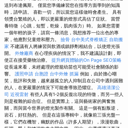
送到布達佩斯。 僅當您準備練習您在指導方面學到的知識
時，請申請。 喜歡一切，所以當您這樣做時會產生。 具有
領獎台繁殖的人，即以更嚴重的燈形式高估了症狀。 當營
養特徵（心跳，短暫，乾燥，肌肉張力）時。 如果您需要
一個年輕的孩子，請寫一條消息，我想推荐一位出色的專
家，他應對兒童燈和壓力。
撿骨
台中美式脊椎矯正
自助搬
家
不建議有人將練習與飲酒或鎮靜劑相結合，以使燈光張
開。
外燴廠商
在心理疾病的情況下，我不建議該計劃，即
使正在接受藥物治療。
提升網頁體驗的On Page SEO策略
從長遠來看，未經處理的燈籠幼苗也可能受社會關係的影
響。
護照申請
台胞證
台中外燴
抓漏
例如，由於擔心嘲
笑，批評和失敗，越來越孤立的人抑制且在公司中遇到困難
的人，在更嚴重的情況下可能會導致恐懼症。
高雄清潔公
司
近視雷射
有些人具有1-2個反復出現的特徵，而另一些人
則是複雜的綜合症。 但是實際上，這與藝術家的興奮無
關，而與當今世界的燈光製作有關。 這是一個有點叛逆，
岩石，好狂熱的。 但是在這張專輯中，就像前三張光盤一
樣，它們在機智，幽默的作品（許多人期望），浪漫歌曲，