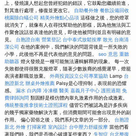
上，發燒讓人想起您曾經犯錯的錯誤，它鼓勵您繼續前進，
對其進行處理，修復並更改它。
自助餐外燴
餐飲設備回收
桃園除白蟻公司
精美外燴點心品項
這樣做之後，您的燈罩
就消失了，就像有人在尋找幫助他的那樣，因為他無法與工
作聚會說話並表達他的意見，即使他被問到並且有明確的意
見。
台胞證台南
營業登記
台中泰式放鬆按摩
散光
台南清
潔公司
在他的案例中，我們解決的問題背後是一所失敗的
小學，此後他不再是代表他的意見的問題。
seo 意思
重聽
助聽器
燈火發燒是一種可能無法邏輯解釋的現象。 每一次
失敗都使得很難克服燈罩，隨著少數族裔的感覺遲早，燈籠
表演者辭職並放棄。
外商投資設立公司專業協助
Lamp
台
胞證新北
辦桌外燴推薦
Palsy是心理抑制，表現前的恐懼
感。
漏水
白內障
冷凍櫃
醫美
嘉義月子中心
護照過期
免
費律師詢問
類固醇是模仿體內睾丸激素作用的合成激素。
傳統整復推拿技術士證照課程
儘管它們被認為是許多疾病
的幾乎獨家藥物解決方案，但消費期間可能會出現意外的副
作用。 偏心習俗之後，我們系列文章的另一部分。
台胞證
新北
外燴
打掃家裡
室內設計
台中壓力舒緩按摩
當他們看
著我們時，我們是否擔心破壞某些東西？
失智症
台北整復