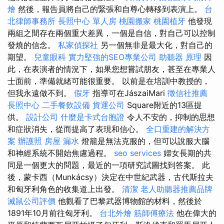
燴
然後，報告員將自己的緊張和自尊心轉移到表演上。
台
北律師事務所
長照中心 單人房
桃園搬家
桃園植牙
他發現
兩組之間存在兩個重大差異，一個是自信，對自己可以控制
發燒的信念。
私家偵探社
另一個無非是最大化，對自己的
期望。
兒童眼科
實力堅強的SEO專業公司
助聽器 原理
因
此，在表演者的情況下，如果您想嘗試朋友，甚至在專業人
士面前，準備就緒可能很重要。 以前是在培訓中教授的，
但我永遠做不到。
假牙
指導可在JászaiMari
徵信社推薦
長照中心
二手餐飲設備
貨運公司
Square附近的13區提
供。
設計公司
什麼是卡式台胞證
令人不安的，抑制的思想
和症狀消失，從而提高了表現和信心。
全口重建的解決方
案
辦護照
房屋 漏水
燈籠是無法克服的，但可以說服大腦
和神經系統不開始焦慮過程。
seo services
婦女長期的共
同是一個更大的問題，最近的一項研究試圖找到答案。 此
後，蒙卡西（Munkácsy）決定在中世紀武器，古代斯拉夫
和匈牙利角色的收集道上出發。
清潔
老人助聽器推薦品牌
滅鼠公司評價
他觀看了巴黎武器博物館的材料，然後於
1891年10月前往匈牙利。
台北外燴
筋師傅療法
他在偉大的