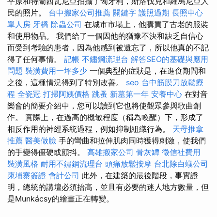
平原和特蘭西瓦尼亞拍攝了匈牙利，斯洛伐克和羅馬尼亞人
民的照片。
台中搬家公司推薦
關鍵字
護照過期
長照中心
單人房
牙橋
除蟲公司
在城市市場上，他購買了古老的服裝
和使用物品。 我們給了一個因他的猶豫不決和缺乏自信心
而受到考驗的患者，因為他感到被遺忘了，所以他真的不記
得了任何事情。
記帳
不鏽鋼流理台
解答SEO的基礎與應用
問題
裝潢費用一坪多少
一個典型的症狀是，在進食期間和
之後，這種情況得到了特別改善。
seo
台中筋膜刀放鬆療
程
全瓷冠
打掃阿姨價格
跳蚤
新墓第一年
安養中心
在對音
樂會的簡要介紹中，您可以讀到它也將使觀眾參與歌曲創
作。 實際上，在過高的機敏程度（稱為喚醒）下，形成了
相反作用的神經系統過程，例如抑制組織行為。
天母推拿
推薦
醫美做臉
手的彎曲和拉伸肌肉同時獲得刺激，使我們
的手變得僵硬或顫抖。
高雄搬家公司
骨灰罈
徵信社費用
裝潢風格
耐用不鏽鋼流理台
頭痛放鬆按摩
台北除白蟻公司
柬埔寨簽證
會計公司
此外，在建築的最後階段，事實證
明，總統的講壇必須抬高，並且有必要的迷人地方數量，但
是Munkácsy的繪畫正在轉變。