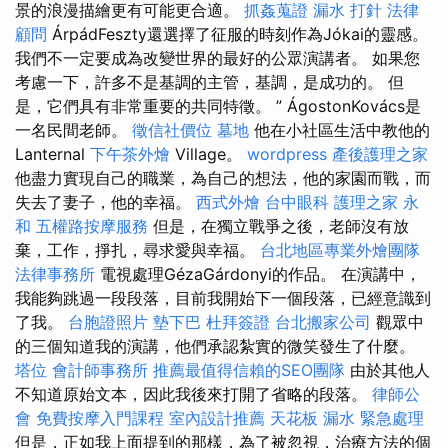
景的浪漫描繪更有可能更合適。
抓姦蒐證
漏水 打針
法律
顧問
ÁrpádFeszty還選擇了征服的時刻作為Jókai的靈感。
我們不一定要成為改變世界的最好的公眾演講者。 如果您
考慮一下，許多不是基調的主管，基調，是成功的。 但
是，它們具有非常重要的共同特徵。 ” ÁgostonKovács是
一名民間老師。
徵信社價位
墓地
他在小社區生活中教他的
Lanternal
下午茶外燴
Village。
wordpress
產後護理之家
他盡力實現自己的職業，為自己的想法，他的家園而戰，而
失去了妻子，他的幸福。
西式外燴
台中眼科
護理之家 永
和
五權路按摩服務
但是，在獨立戰爭之後，老師沒有放
棄，工作，掙扎，尋求愛與幸福。
台北地區專業外燴團隊
法律事務所
電視處理GézaGárdonyi的作品。 在演講中，
我能夠跳過一段段落，目前我開始下一個段落，已經意識到
了我。
台胞證照片
墊下巴
杜拜簽證
台北搬家公司
觀眾中
的三個知道我的演講，他們承認紮實的微笑發生了什麼。
塔位
會計師事務所
推薦最值得信賴的SEO團隊
由於其他人
不知道原始文本，因此我後來打開了省略的段落。
律師公
會
免費按摩入門課程
室內設計推薦
天花板 漏水 緊急處理
但是，正如我上面提到的那樣，為了被忽視，治療方法的個