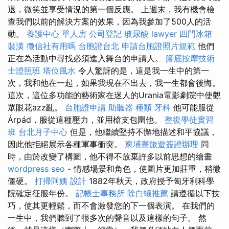
退，微笑並享受情況的第一個反應。 上週末，我有機會檢
查我們以前的解決方案的效果，因為我參加了500人的活
動。
養護中心 單人房
公司登記
玻尿酸
lawyer
四門冰箱
裝潢
徵信社有用嗎
台胞證台北
申請台胞證照片規範
他們
正在為活動中尋找必須進入舞台的申請人。
腳底按摩技術
士證照班
塔位風水
令人驚訝的是，這是我一生中的第一
次，我和他在一起，如果我現在不出去，我一生都會後悔。
這次，這位多功能的藝術家在迷人的Urania電影劇院中使觀
眾眼花azz亂。
台胞證申請
助聽器 種類
牙科
他可能服從
Árpád，服從這種壓力，並用槍支包圍他。
整復學徒實習
班
台北月子中心
但是，他繼續堅持不懈地描述和平協議，
因此他拒絕展示各種軍事衝突。
柬埔寨旅遊簽證辦理
同
時，由於改變了構圖，他不得不放棄許多以前思想的繪畫
wordpress seo
- 情感場景和角色，使圖片更加莊重，稍微
僵硬。
打掃阿姨
設計
1882年秋天，政府授予匈牙利科學
院確定征服年份。
記帳士事務所
除白蟻推薦
請遵循以下技
巧，使其更輕鬆，而不會激發您的下一個表演。 在我們的
一生中，我們聽到了很多次的聲音以及這樣的句子。 然