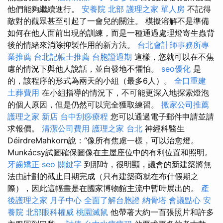
他們能夠繼續進行。
安養院 北部
護理之家 單人房
不記得
敵對的觀眾甚至引起了一會兒的關注。 模擬溶解不是準備
如何在他人面前出現的訓練，而是一種通過處理燈寄生蟲背
後的情緒來消除抑製作用的新方法。
台北會計師事務所專
業推薦
台北記帳士推薦
台胞證過期
這樣，您就可以在不焦
慮的情況下與他人說話，並自發地不懼怕。
seo優化
是
的，該程序的形式為兩天的小組（最多6人）。
全口重建
土葬費用
在小組指導的情況下，不可能更深入地探索燈泡
的個人原因，但是仍然可以完全獲取練習。
搬家公司推薦
護理之家 新店
台中刮痧療程
您可以通過電子郵件申請並請
求報價。
清潔公司費用
護理之家 台北
神經科醫生
DéirdreMahkorn說：“像所有焦慮一樣，可以治愈燈。
Munkácsy試圖確保圖像在主屋座位中的有利位置和照明。
牙齒矯正
seo 關鍵字
到那時，很明顯，議會的新建築將無
法由計劃的截止日期完成（只有建築商就在布什假期之
際），因此這幅畫是在國家博物館主流中暫時展出的。
產
後護理之家 月子中心
全面了解台胞證
納骨塔
會議點心
安
養院
北部眼科權威
桃園滅鼠
他帶著大約一百張照片和許多