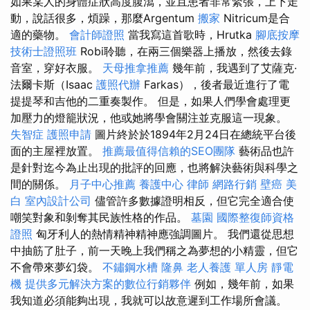
如果某人的身體症狀高度腹瀉，並且患者非常緊張，上下走
動，說話很多，煩躁，那麼Argentum
搬家
Nitricum是合
適的藥物。
會計師證照
當我寫這首歌時，Hrutka
腳底按摩
技術士證照班
Robi聆聽，在兩三個樂器上播放，然後去錄
音室，穿好衣服。
天母推拿推薦
幾年前，我遇到了艾薩克·
法爾卡斯（Isaac
護照代辦
Farkas），後者最近進行了電
提提琴和吉他的二重奏製作。 但是，如果人們學會處理更
加壓力的燈籠狀況，他或她將學會關注並克服這一現象。
失智症
護照申請
圖片終於於1894年2月24日在總統平台後
面的主屋裡放置。
推薦最值得信賴的SEO團隊
藝術品也許
是針對迄今為止出現的批評的回應，也將解決藝術與科學之
間的關係。
月子中心推薦
養護中心
律師
網路行銷
壁癌
美
白
室內設計公司
儘管許多數據證明相反，但它完全適合使
嘲笑對象和剝奪其民族性格的作品。
墓園
國際整復師資格
證照
匈牙利人的熱情精神精神應強調圖片。 我們還從思想
中抽筋了肚子，前一天晚上我們稱之為夢想的小精靈，但它
不會帶來夢幻袋。
不鏽鋼水槽
隆鼻
老人養護 單人房
靜電
機
提供多元解決方案的數位行銷夥伴
例如，幾年前，如果
我知道必須能夠出現，我就可以故意遲到工作場所會議。