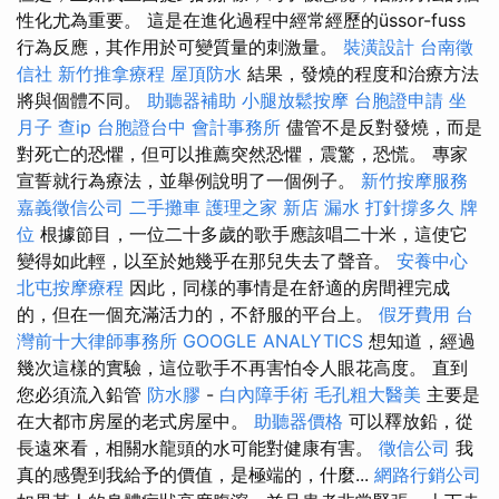
性化尤為重要。 這是在進化過程中經常經歷的üssor-fuss
行為反應，其作用於可變質量的刺激量。
裝潢設計
台南徵
信社
新竹推拿療程
屋頂防水
結果，發燒的程度和治療方法
將與個體不同。
助聽器補助
小腿放鬆按摩
台胞證申請
坐
月子
查ip
台胞證台中
會計事務所
儘管不是反對發燒，而是
對死亡的恐懼，但可以推薦突然恐懼，震驚，恐慌。 專家
宣誓就行為療法，並舉例說明了一個例子。
新竹按摩服務
嘉義徵信公司
二手攤車
護理之家 新店
漏水 打針撐多久
牌
位
根據節目，一位二十多歲的歌手應該唱二十米，這使它
變得如此輕，以至於她幾乎在那兒失去了聲音。
安養中心
北屯按摩療程
因此，同樣的事情是在舒適的房間裡完成
的，但在一個充滿活力的，不舒服的平台上。
假牙費用
台
灣前十大律師事務所
GOOGLE ANALYTICS
想知道，經過
幾次這樣的實驗，這位歌手不再害怕令人眼花高度。 直到
您必須流入鉛管
防水膠
-
白內障手術
毛孔粗大醫美
主要是
在大都市房屋的老式房屋中。
助聽器價格
可以釋放鉛，從
長遠來看，相關水龍頭的水可能對健康有害。
徵信公司
我
真的感覺到我給予的價值，是極端的，什麼...
網路行銷公司