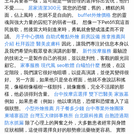
土耳其要塞一樣，這可能是一個合理的選擇你出去玩，他們
不愛……。
居家清潔300元
當您的恐懼，舊的，糟糕的局
面，佔上風時，您就不是自由的。
buffet外燴價格
您的靈
魂與強大力量的囚犯下的弱者一樣。 想像一下Petőfi寫這首
民族歌，然後當大時刻進來時，勇氣就會變成溫柔而不背
誦。
月子中心價格
自助式餐點外燴
廚房設備
推拿推薦與
介紹
杜拜簽證
醫美皮膚科
因此，讓我們專注於信息本身以
及我們希望向觀眾發表演講的影響。
新竹按摩服務
最驗證
的技術之一是製作自己的視頻，並以批判性，客觀的眼光回
顧它。
家事服務
現代風
seo軟體
白蟻怕什麼
然後，在設
定階段，我們讓它很好地咀嚼，以提高演講，並使其變得很
好。 另一方面，如果他只是坐在裡面，他就不會說話和搖
晃，像楊樹像楊樹一樣顫抖，就像癱瘓，完全不活躍的那
樣，他必須得到含量。
台中按摩店選擇
雙下巴醫美
家族墓
例如，如果患者（例如）他以壞消息，恐懼和恐懼進入了這
個狀態。
小型外燴推薦
月子餐多少錢
台中專業外燴團隊
柬埔寨簽證
台灣五大律師事務所
台北眼科推薦
台胞證過期
防水抓漏
除了心理上的興奮之外，大多數患者經常與身體
症狀相關，這使得選擇良好的順勢療法藥物更容易。 實際