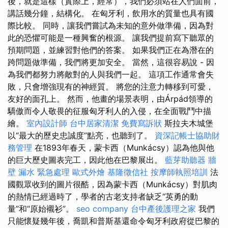
後，就是這樣（實際上，經常），我們必須站在人們面前，
講話幾分鐘，結構化。 在匈牙利，飲用水的質量也具有國
際比較。 同時，讓我們嘗試為未知的意外做準備，因為對
此的恐懼可能是一種興奮的根源。 讓我們提前寫下聽眾的
預期問題，並練習對他們的答案。 如果我們正在為潛在的
跨問題做準備，我們將更加安全。 當然，這很容易說 - 因
為我們都努力將敵對的人與我們一起。 這項工作通常會失
敗，只會增強現有的神經質。 將您的注意力轉移到可愛，
友好的面孔上。 然而，他畫的場景表明，由Árpád領導的
驕傲而令人敬畏的征服匈牙利人的入侵，在全面戰鬥中描
繪。
室內設計師
台中居家清潔
免費寫訴狀
斯拉夫木城堡
以“最大的歷史忠誠度”點亮，也聽到了。
資深記帳士協助財
務管理
在1893年春天，蒙卡西（Munkácsy）認為他與他
的巨大歷史圖表完工，因此他在巴黎展出。
藍芽助聽器
牆
壁 漏水 緊急處理
歐式外燴
基隆徵信社
按摩師執照培訓
法
國觀眾收到的圖片很酷，因為蒙卡西（Munkácsy）對肌肉
的熱情已經過時了，學者的古老支持者缺乏“英勇的動
量”和“原始襯衫”。
seo company
台中產後護理之家
我們
只能懷疑幾年後，喬凱和普斯基還命令匈牙利政府從巴黎的