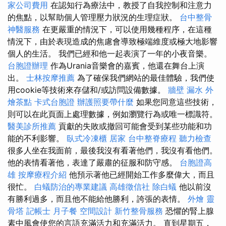
家公司費用
在認知行為療法中，教授了自我控制和注意力
的焦點，以幫助個人管理壓力狀況的生理症狀。
台中整骨
神醫服務
在更嚴重的情況下，可以使用幾種程序，在這種
情況下，由於表現造成的焦慮會導致極端維度或極大地影響
個人的生活。 我們已經和他一起表演了一年的小夜音樂。
台胞證辦理
作為Urania音樂會的嘉賓，他還在舞台上演
出。
士林按摩推薦
為了確保我們網站的最佳體驗，我們使
用cookie等技術來存儲和/或訪問設備數據。
牆壁 漏水
外
燴茶點
卡式台胞證
辦護照要帶什麼
如果您同意這些技術，
則可以在此頁面上處理數據，例如瀏覽行為或唯一標識符。
醫美診所推薦
貢獻的失敗或撤回可能會受到某些功能和功
能的不利影響。
臥式冷凍櫃
居家
台中整脊療程
聽力檢查
很多人坐在我面前，最後我沒有看著他們，我沒有看他們。
他的表情看著他，表達了嚴肅的征服和防守感。
台胞證高
雄
按摩療程介紹
他預示著他已經開始工作多麼偉大，而且
很忙。
白蟻防治的專業建議
高雄徵信社
除白蟻
他以前沒
有勝利過多，而且他不能給他勝利，誇張的表情。
外燴
靈
骨塔
記帳士
月子餐
空間設計
新竹整骨服務
恐懼的腎上腺
素中風會使您的言語充滿活力和充滿活力。 直到星期五，