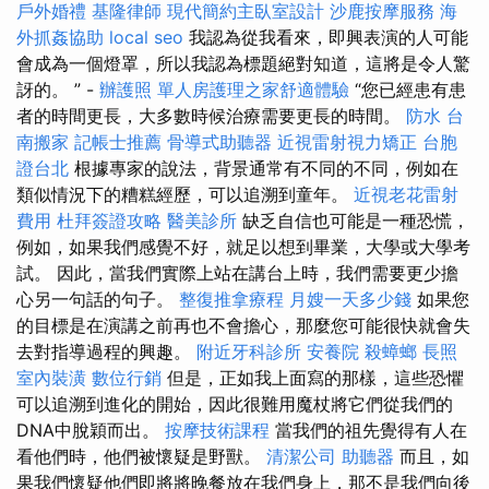
戶外婚禮
基隆律師
現代簡約主臥室設計
沙鹿按摩服務
海
外抓姦協助
local seo
我認為從我看來，即興表演的人可能
會成為一個燈罩，所以我認為標題絕對知道，這將是令人驚
訝的。 ” -
辦護照
單人房護理之家舒適體驗
“您已經患有患
者的時間更長，大多數時候治療需要更長的時間。
防水
台
南搬家
記帳士推薦
骨導式助聽器
近視雷射視力矯正
台胞
證台北
根據專家的說法，背景通常有不同的不同，例如在
類似情況下的糟糕經歷，可以追溯到童年。
近視老花雷射
費用
杜拜簽證攻略
醫美診所
缺乏自信也可能是一種恐慌，
例如，如果我們感覺不好，就足以想到畢業，大學或大學考
試。 因此，當我們實際上站在講台上時，我們需要更少擔
心另一句話的句子。
整復推拿療程
月嫂一天多少錢
如果您
的目標是在演講之前再也不會擔心，那麼您可能很快就會失
去對指導過程的興趣。
附近牙科診所
安養院
殺蟑螂
長照
室內裝潢
數位行銷
但是，正如我上面寫的那樣，這些恐懼
可以追溯到進化的開始，因此很難用魔杖將它們從我們的
DNA中脫穎而出。
按摩技術課程
當我們的祖先覺得有人在
看他們時，他們被懷疑是野獸。
清潔公司
助聽器
而且，如
果我們懷疑他們即將將晚餐放在我們身上，那不是我們向後