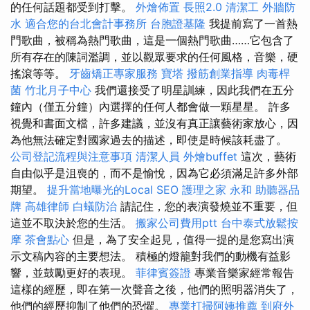
的任何話題都受到打擊。
外燴佈置
長照2.0
清潔工
外牆防
水
適合您的台北會計事務所
台胞證基隆
我提前寫了一首熱
門歌曲，被稱為熱門歌曲，這是一個熱門歌曲……它包含了
所有存在的陳詞濫調，並以觀眾要求的任何風格，音樂，硬
搖滾等等。
牙齒矯正專家服務
寶塔
撥筋創業指導
肉毒桿
菌
竹北月子中心
我們還接受了明星訓練，因此我們在五分
鐘內（僅五分鐘）內選擇的任何人都會做一顆星星。 許多
視覺和書面文檔，許多建議，並沒有真正讓藝術家放心，因
為他無法確定對國家過去的描述，即使是時候該耗盡了。
公司登記流程與注意事項
清潔人員
外燴buffet
這次，藝術
自由似乎是沮喪的，而不是愉悅，因為它必須滿足許多外部
期望。
提升當地曝光的Local SEO
護理之家 永和
助聽器品
牌
高雄律師
白蟻防治
請記住，您的表演發燒並不重要，但
這並不取決於您的生活。
搬家公司費用ptt
台中泰式放鬆按
摩
茶會點心
但是，為了安全起見，值得一提的是您寫出演
示文稿內容的主要想法。 積極的燈籠對我們的動機有益影
響，並鼓勵更好的表現。
菲律賓簽證
專業音樂家經常報告
這樣的經歷，即在第一次聲音之後，他們的照明器消失了，
他們的經歷抑制了他們的恐懼。
專業打掃阿姨推薦
到府外