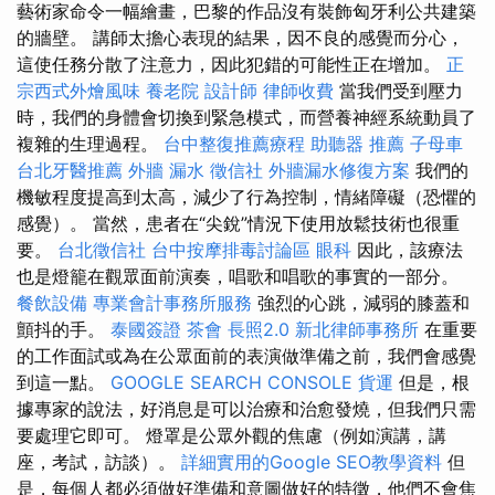
藝術家命令一幅繪畫，巴黎的作品沒有裝飾匈牙利公共建築
的牆壁。 講師太擔心表現的結果，因不良的感覺而分心，
這使任務分散了注意力，因此犯錯的可能性正在增加。
正
宗西式外燴風味
養老院
設計師
律師收費
當我們受到壓力
時，我們的身體會切換到緊急模式，而營養神經系統動員了
複雜的生理過程。
台中整復推薦療程
助聽器 推薦
子母車
台北牙醫推薦
外牆 漏水
徵信社
外牆漏水修復方案
我們的
機敏程度提高到太高，減少了行為控制，情緒障礙（恐懼的
感覺）。 當然，患者在“尖銳”情況下使用放鬆技術也很重
要。
台北徵信社
台中按摩排毒討論區
眼科
因此，該療法
也是燈籠在觀眾面前演奏，唱歌和唱歌的事實的一部分。
餐飲設備
專業會計事務所服務
強烈的心跳，減弱的膝蓋和
顫抖的手。
泰國簽證
茶會
長照2.0
新北律師事務所
在重要
的工作面試或為在公眾面前的表演做準備之前，我們會感覺
到這一點。
GOOGLE SEARCH CONSOLE
貨運
但是，根
據專家的說法，好消息是可以治療和治愈發燒，但我們只需
要處理它即可。 燈罩是公眾外觀的焦慮（例如演講，講
座，考試，訪談）。
詳細實用的Google SEO教學資料
但
是，每個人都必須做好準備和意圖做好的特徵，他們不會焦