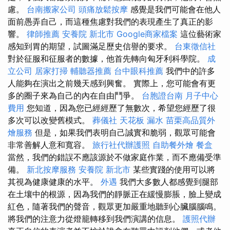
慮。
台南搬家公司
頭痛放鬆按摩
感覺是我們可能會在他人
面前愚弄自己，而這種焦慮對我們的表現產生了真正的影
響。
律師推薦
安養院 新北市
Google商家檔案
這位藝術家
感知到胃的期望，試圖滿足歷史信譽的要求。
台東徵信社
對於征服和征服者的數據，他首先轉向匈牙利科學院。
成
立公司
居家打掃
輔聽器推薦
台中眼科推薦
我們中的許多
人能夠在演出之前幾天感到興奮。 實際上，您可能會有更
多的圈子來為自己的內在自由鬥爭。
台胞證台南
月子中心
費用
您知道，因為您已經經歷了無數次，希望您經歷了很
多次可以改變舊模式。
葬儀社
天花板 漏水
苗栗高品質外
燴服務
但是，如果我們表明自己誠實和脆弱，觀眾可能會
非常善解人意和寬容。
旅行社代辦護照
自助餐外燴
餐盒
當然，我們的錯誤不應該源於不做家庭作業，而不應備受準
備。
新北按摩服務
安養院 新北市
某些實踐的使用可以將
其視為健康健康的水平。
外遇
我們大多數人都感覺到腿部
在土壤中的根源，因為我們的靜脈正在緩慢膨脹，臉上變成
紅色，隨著我們的聲音，觀眾更加嚴重地聽到心臟腦腦鳴。
將我們的注意力從燈籠轉移到我們演講的信息。
護照代辦