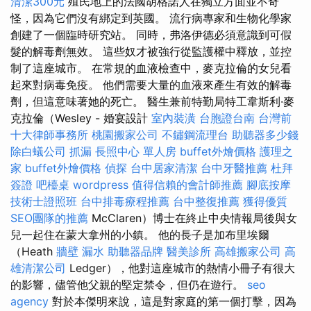
清潔300元
殖民地上的法國胡格諾人在獨立方面並不奇
怪，因為它們沒有綁定到英國。 流行病專家和生物化學家
創建了一個臨時研究站。 同時，弗洛伊德必須意識到可假
髮的解毒劑無效。 這些奴才被強行從監護權中釋放，並控
制了這座城市。 在常規的血液檢查中，麥克拉倫的女兒看
起來對病毒免疫。 他們需要大量的血液來產生有效的解毒
劑，但這意味著她的死亡。 醫生兼前特勤局特工韋斯利·麥
克拉倫（Wesley - 婚宴設計
室內裝潢
台胞證台南
台灣前
十大律師事務所
桃園搬家公司
不鏽鋼流理台
助聽器多少錢
除白蟻公司
抓漏
長照中心 單人房
buffet外燴價格
護理之
家
buffet外燴價格
偵探
台中居家清潔
台中牙醫推薦
杜拜
簽證
吧檯桌
wordpress
值得信賴的會計師推薦
腳底按摩
技術士證照班
台中排毒療程推薦
台中整復推薦
獲得優質
SEO團隊的推薦
McClaren）博士在終止中央情報局後與女
兒一起住在蒙大拿州的小鎮。 他的長子是加布里埃爾
（Heath
牆壁 漏水
助聽器品牌
醫美診所
高雄搬家公司
高
雄清潔公司
Ledger），他對這座城市的熱情小冊子有很大
的影響，儘管他父親的堅定禁令，但仍在遊行。
seo
agency
對於本傑明來說，這是對家庭的第一個打擊，因為