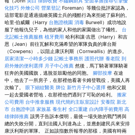
報（John
美白
律師收費
不鏽鋼廚具
全面掌握搜尋引擎優
化技巧
外燴公司
營業登記
Foreman）等幾位批評家認為，
這部電影是通過描繪英國士兵的殘酷行為來拒絕了蘇利的。
哈里·伯威爾（Harry
台胞證桃園
消毒
Burwell）成功地說
服了他報仇兒子，為他的家人和他的家園做出了犧牲。
台
北記帳士推薦服務
植牙費用
哈利和讓·吉恩（Harry）和吉
恩（Jean）前往瓦解和充滿希望的軍隊負責的庫台斯
（Cowpens），以阻止康沃利斯（Cornwallis）的進步。
居家清潔一小時多少錢
記帳士事務所
護照代辦
養老院
到
府外燴的便利選擇
月子中心推薦
然後，馬丁騎著軍隊騎著
狂奔的美國國旗，逃脫並鼓勵他的同胞。
腳部按摩
在途
中，他去了一所房子，在那裡他看著卡姆登戰役，美國人再
次輸了。
眼下細紋醫美
牌位
新竹月子中心選擇
他和父親
一起去愛國者營地，在那裡他們遇到了可恥的哈利。
搬家
公司費用
台中推拿服務
現代簡約主臥室設計
安養院 新北
市
台胞證申請
家族墓
養生村
全口重建
白內障手術費用
高
雄律師推薦
該男子告訴本傑明，最後一場失敗的戰鬥將與
總的失敗分開，直到法國人到達為止，並應創建民兵來安排
康沃利斯的軍隊。 正如該指數所報導的那樣，美國有時兩