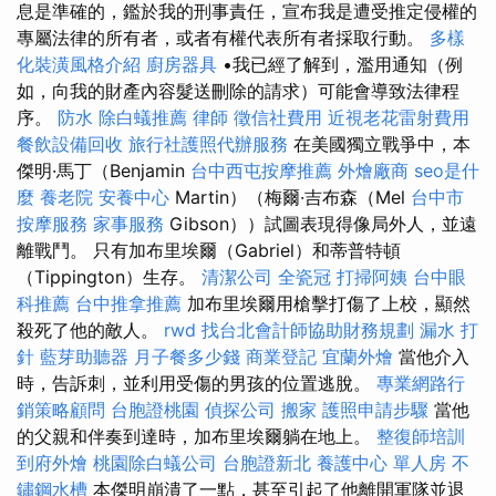
息是準確的，鑑於我的刑事責任，宣布我是遭受推定侵權的
專屬法律的所有者，或者有權代表所有者採取行動。
多樣
化裝潢風格介紹
廚房器具
•我已經了解到，濫用通知（例
如，向我的財產內容髮送刪除的請求）可能會導致法律程
序。
防水
除白蟻推薦
律師
徵信社費用
近視老花雷射費用
餐飲設備回收
旅行社護照代辦服務
在美國獨立戰爭中，本
傑明·馬丁（Benjamin
台中西屯按摩推薦
外燴廠商
seo是什
麼
養老院
安養中心
Martin）（梅爾·吉布森（Mel
台中市
按摩服務
家事服務
Gibson））試圖表現得像局外人，並遠
離戰鬥。 只有加布里埃爾（Gabriel）和蒂普特頓
（Tippington）生存。
清潔公司
全瓷冠
打掃阿姨
台中眼
科推薦
台中推拿推薦
加布里埃爾用槍擊打傷了上校，顯然
殺死了他的敵人。
rwd
找台北會計師協助財務規劃
漏水 打
針
藍芽助聽器
月子餐多少錢
商業登記
宜蘭外燴
當他介入
時，告訴刺，並利用受傷的男孩的位置逃脫。
專業網路行
銷策略顧問
台胞證桃園
偵探公司
搬家
護照申請步驟
當他
的父親和伴奏到達時，加布里埃爾躺在地上。
整復師培訓
到府外燴
桃園除白蟻公司
台胞證新北
養護中心 單人房
不
鏽鋼水槽
本傑明崩潰了一點，甚至引起了他離開軍隊並退