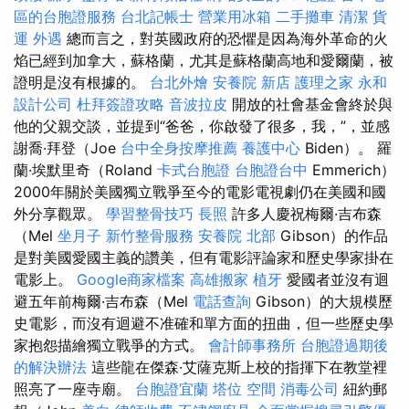
區的台胞證服務
台北記帳士
營業用冰箱
二手攤車
清潔
貨
運
外遇
總而言之，對英國政府的恐懼是因為海外革命的火
焰已經到加拿大，蘇格蘭，尤其是蘇格蘭高地和愛爾蘭，被
證明是沒有根據的。
台北外燴
安養院 新店
護理之家 永和
設計公司
杜拜簽證攻略
音波拉皮
開放的社會基金會終於與
他的父親交談，並提到“爸爸，你啟發了很多，我，”，並感
謝喬·拜登（Joe
台中全身按摩推薦
養護中心
Biden）。 羅
蘭·埃默里奇（Roland
卡式台胞證
台胞證台中
Emmerich）
2000年關於美國獨立戰爭至今的電影電視劇仍在美國和國
外分享觀眾。
學習整骨技巧
長照
許多人慶祝梅爾·吉布森
（Mel
坐月子
新竹整骨服務
安養院 北部
Gibson）的作品
是對美國愛國主義的讚美，但有電影評論家和歷史學家掛在
電影上。
Google商家檔案
高雄搬家
植牙
愛國者並沒有迴
避五年前梅爾·吉布森（Mel
電話查詢
Gibson）的大規模歷
史電影，而沒有迴避不准確和單方面的扭曲，但一些歷史學
家抱怨描繪獨立戰爭的方式。
會計師事務所
台胞證過期後
的解決辦法
這些龍在傑森·艾薩克斯上校的指揮下在教堂裡
照亮了一座寺廟。
台胞證宜蘭
塔位
空間
消毒公司
紐約郵