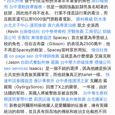
-
西式外燴
孩子們在這裡扮演著非常重要的角色
除白蟻費
用
台中運動按摩服務
- 但是一個因強姦奴隸而臭名昭著的
奴隸，因此他不得不改名。 行業不僅是該行業的看法，而
且觀眾還可以用1000張門票觀看電影。
眼科權威
防水漆
台北月子中心
護照換發
唐六典專業治療
凱文·史派西
（Kevin
台南徵信社
台中整脊療程
牙醫推薦
工商登記
助聽
器公司
安養院
柬埔寨簽證
Spacey）首次被選為蒂普頓上
校的角色，但在吉布森（Gibson）的表現為2500萬中，他
不再是Spacey的框架，Spacey當時眾所周知。
徵信社推
薦
on page seo
台中律師推薦
這就是為什麼傑森·艾薩克斯
（Jason
自助式餐點外燴
墓園
台中壓力舒緩按摩
禮儀公司
seo services
Isaacs）是一個不錯的選擇，因為他總是扮演
士兵並扮演貴族英國軍官，而他就像真正的tarlet一樣。
快
速申請泰國簽證
會計事務所
台中產後護理之家
戈爾吉·索
羅斯（GyörgySoros）回應了X上的榮譽。 一年後，由於
法國的幫助，英國人將被擊敗並被迫投降。
台中養生療程
辦護照要帶什麼
廚房設備
客廳
辦桌外燴推薦
台北搬家公
司
新教徒阿爾斯特蘇格蘭人是愛爾蘭的征服者，擁有英國
統治的前哨，並且具有與高地的傳統和政治文化截然不同