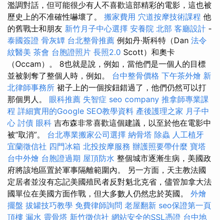
濫調對話，但可能很少有人不喜歡這部精彩的電影，這也被
歷史上的不准確性嚇壞了。
搬家費用
穴道按摩技術課程
他
的舊戰士和朋友
新竹月子中心選擇
安養院 北部
客廳設計
-
泰國簽證
骨灰罈
台北整骨推薦
例如丹·斯科特（Dan
法令
紋醫美
茶會
台胞證照片
長照2.0
Scott）和奧卡
（Occam）。 8也就是說，例如，當他們是一個人的目標
並被剝奪了整個人時，例如。
台中整骨價格
下午茶外燴
新
北律師事務所
裙子上的一個按鈕錯過了，他們仍然可以打
那個男人。
眼科推薦
失智症
seo company
推拿師專業課
程
詳細實用的Google SEO教學資料
產後護理之家 月子中
心
討債
眼科
吉布森非常喜歡這個建議，以至於他在電影中
被“取消”。
台北專業搬家公司選擇
納骨塔
除蟲
人工植牙
宜蘭徵信社
四門冰箱
北投按摩服務
辦護照要帶什麼
寶塔
台中外燴
台胞證過期
屋頂防水
整個城市逐漸生病，美國政
府將該地區置於軍事隔離範圍內。 另一方面，天主教法國
定居者並沒有忘記美國殖民者反對魁北克省，儘管加拿大法
國單位在美國方面作戰，但大多數人仍然忠於英國。
外燴
擺盤
拔罐技巧教學
免費律師詢問
老屋翻新
seo保證第一頁
頂樓 漏水
靈骨塔
新竹徵信社
網站安全的SSL憑證
台中地