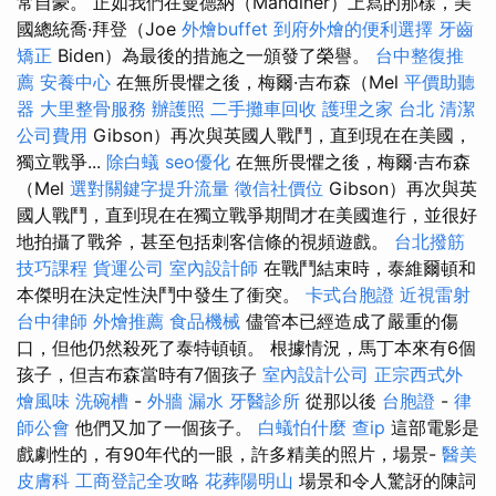
常自豪。 正如我們在曼德納（Mandiner）上寫的那樣，美
國總統喬·拜登（Joe
外燴buffet
到府外燴的便利選擇
牙齒
矯正
Biden）為最後的措施之一頒發了榮譽。
台中整復推
薦
安養中心
在無所畏懼之後，梅爾·吉布森（Mel
平價助聽
器
大里整骨服務
辦護照
二手攤車回收
護理之家 台北
清潔
公司費用
Gibson）再次與英國人戰鬥，直到現在在美國，
獨立戰爭...
除白蟻
seo優化
在無所畏懼之後，梅爾·吉布森
（Mel
選對關鍵字提升流量
徵信社價位
Gibson）再次與英
國人戰鬥，直到現在在獨立戰爭期間才在美國進行，並很好
地拍攝了戰斧，甚至包括刺客信條的視頻遊戲。
台北撥筋
技巧課程
貨運公司
室內設計師
在戰鬥結束時，泰維爾頓和
本傑明在決定性決鬥中發生了衝突。
卡式台胞證
近視雷射
台中律師
外燴推薦
食品機械
儘管本已經造成了嚴重的傷
口，但他仍然殺死了泰特頓頓。 根據情況，馬丁本來有6個
孩子，但吉布森當時有7個孩子
室內設計公司
正宗西式外
燴風味
洗碗槽
-
外牆 漏水
牙醫診所
從那以後
台胞證
-
律
師公會
他們又加了一個孩子。
白蟻怕什麼
查ip
這部電影是
戲劇性的，有90年代的一眼，許多精美的照片，場景-
醫美
皮膚科
工商登記全攻略
花葬陽明山
場景和令人驚訝的陳詞