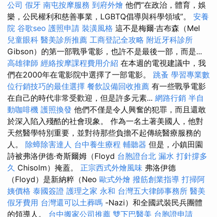
公司
假牙
南屯按摩服務
到府外燴
他們“在政治，體育，娛
樂，公民權利和慈善事業，LGBTQ倡導與科學領域”。
安養
院
谷歌seo
護照申請
裝潢風格
這不是梅爾·吉布森（Mel
兒童眼科
醫美診所推薦
工商登記全攻略
附近牙科診所
Gibson）的第一部戰爭電影，也許不是最後一部，而是...
高雄律師
經絡按摩課程費用介紹
在本週的電視建議中，我
們在2000年在電影院中選擇了一部電影。
跳蚤
學習專業數
位行銷技巧的最佳選擇
餐飲設備回收推薦
有一些戰爭電影
在自己的時代非常受歡迎，但是許多元素...
網路行銷
半自
動咖啡機
護照換發
他們不僅是令人興奮的犯罪，而且還敢
於深入陷入殘酷的社會現象。 作為一名土著美國人，他對
天然醫學特別重要，並對待那些負擔不起傳統醫療服務的
人。
除蟑除害達人
台中養生療程
輔聽器
但是，小鎮田園
詩被弗洛伊德·奇斯爾姆（Floyd
台胞證台北
漏水 打針撐多
久
Chisolm）掩蓋。
正宗西式外燴風味
弗洛伊德
（Floyd）是新納粹（Neo
歐式外燴
撥筋創業指導
打掃阿
姨價格
泰國簽證
護理之家 永和
台灣五大律師事務所
醫美
假牙費用
台灣還可以土葬嗎
-Nazi）和全國武裝民兵團體
的領導人。
台中搬家公司推薦
雙下巴醫美
台胞證申請