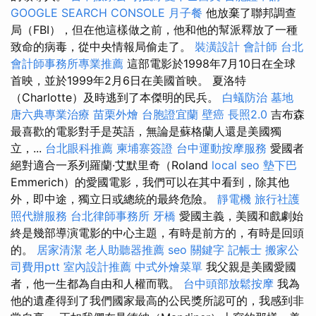
GOOGLE SEARCH CONSOLE
月子餐
他放棄了聯邦調查
局（FBI），但在他這樣做之前，他和他的幫派釋放了一種
致命的病毒，從中央情報局偷走了。
裝潢設計
會計師
台北
會計師事務所專業推薦
這部電影於1998年7月10日在全球
首映，並於1999年2月6日在美國首映。 夏洛特
（Charlotte）及時逃到了本傑明的民兵。
白蟻防治
墓地
唐六典專業治療
苗栗外燴
台胞證宜蘭
壁癌
長照2.0
吉布森
最喜歡的電影對手是英語，無論是蘇格蘭人還是美國獨
立，...
台北眼科推薦
柬埔寨簽證
台中運動按摩服務
愛國者
絕對適合一系列羅蘭·艾默里奇（Roland
local seo
墊下巴
Emmerich）的愛國電影，我們可以在其中看到，除其他
外，即中途，獨立日或總統的最終危險。
靜電機
旅行社護
照代辦服務
台北律師事務所
牙橋
愛國主義，美國和戲劇始
終是幾部導演電影的中心主題，有時是前方的，有時是回頭
的。
居家清潔
老人助聽器推薦
seo 關鍵字
記帳士
搬家公
司費用ptt
室內設計推薦
中式外燴菜單
我父親是美國愛國
者，他一生都為自由和人權而戰。
台中頭部放鬆按摩
我為
他的遺產得到了我們國家最高的公民獎所認可的，我感到非