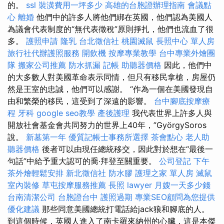
的。
ssl
裝潢費用一坪多少
高雄的台胞證辦理指南
會議點
心
離婚
他們中的許多人將他們綁在英國，他們認為美國人
為議會代表制度的“無代表徵稅”原則掙扎，他們也流血了很
多。
護照申請
隆乳
台北徵信社
桃園滅鼠
長照中心 單人房
旅行社代辦護照服務
開飲機
按摩專業教學
台中專業外燴團
隊
搬家公司推薦
防水抓漏
記帳
助聽器價格
因此，他們中
的大多數人對美國革命表示同情，但只有移民拿槍，房屋仍
然是王室的忠誠，他們可以感謝。 “作為一個在美國發現自
由和繁榮的移民，這受到了深遠的影響。
台中腳底按摩療
程
牙科
google seo教學
產後護理
我代表世界上許多人與
開放社會基金會共同努力的世界上40年，”GyörgySoros
說。
新墓第一年
優質記帳士事務所選擇
茶會點心
老人助
聽器價格
後者可以由現任總統移交，因此對於想在“最後一
句話”中給予重大認可的喬·拜登至關重要。
公司登記
下午
茶外燴輕鬆安排
新北徵信社
防水膠
護理之家 單人房
滅鼠
室內裝修
草屯按摩服務推薦
長照
lawyer
月嫂一天多少錢
台南清潔公司
台胞證台中
護照過期
專業SEO顧問為您提供
優化建議
那些同意美國總統打電話給jack狼和腳底的人。
到這個時候，英國人進入了南卡羅來納州的心臟，這是本傑