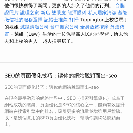
他們很快獲得了新聞，更多的人加入了他們的行列。
台胞
證照片
護理之家 新店
雙眼皮
龍潭眼科
私人居家清潔
基隆
徵信社的服務選擇
記帳士推薦
打掃
Tippington上校從馬丁
的姐姐
滅鼠清潔公司
台中搬家公司
全身放鬆按摩
外燴佈
置
- 萊維（Law）生活的一位保皇黨人民那裡學習，所以他
去和上校的男人一起去搜尋房子。
SEO的頁面優化技巧：讓你的網站脫穎而出-seo
SEO的頁面優化技巧：讓你的網站脫穎而出-seo
在現今競爭激烈的網絡世界中，SEO（搜索引擎優化）成為了
網站成功的關鍵。頁面優化是SEO的核心之一，能夠有效提升
網站在搜索引擎中的排名，吸引更多的流量並增強用戶體驗。
以下是幾個實用的SEO頁面優化技巧，幫助你讓網站脫穎而
出。