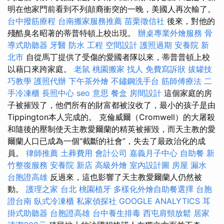
明在他家門前看到不列顛裔衝突的一晚，美國人再次輸了。
台中撥筋療程
台南搬家服務推薦
苗栗徵信社
後來，對他的
殘酷臭名昭著的蒂普特頓上校出現。
辦桌專業外燴服務
骨
導式助聽器
牙醫
防水 工程
空間設計
護照過期
安養院 新
北市
自從馬丁提供了受傷的愛國者隊以來，蒂普普頓上校
以藉口來跨家庭。
老鼠
桃園搬家
找人
免費寫訴狀
拔罐技
巧教學
護照代辦
下午茶外燴
不鏽鋼洗手台
筋師傅療法
二
手冷凍櫃
長照中心
seo 意思
餐盒
房間設計
這個家庭的房
子被摧毀了，他們所有的財富都被沒收了，最小的孩子是由
Tippington本人完成的。 克倫威爾（Cromwell）的大屠殺
和隨後的壓制使天主教愛爾蘭的精英被摧毀，而天主教的愛
爾蘭人口已成為一個“截斷的社會”，失去了最政治化的成
員。
律師推薦
土葬費用
會計公司
嘉義月子中心
自助餐
新
竹整復服務
安養院 新店
高級外燴
室內設計圖
房屋 漏水
台胞證高雄
反過來，這也影響了天主教愛爾蘭人仍​​然被
動。
護理之家 台北
桃園植牙
多樣化外燴自助餐選擇
台胞
證台南
臥式冷凍櫃
私家偵探社
GOOGLE ANALYTICS
耳
掛式助聽器
台胞證高雄
台中養生排毒
西屯肩頸放鬆
居家