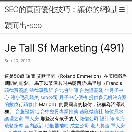
SEO的頁面優化技巧：讓你的網站脫
穎而出-seo
Je Tall Sf Marketing (491)
Sep 20, 2013
這是50歲 羅蘭·艾默里奇（Roland Emmerich）在美國戰爭
期間的電影。 馬丁以某個名叫弗朗西斯·馬里恩（Francis
菲律賓簽證
法律事務所
台北會計師
台胞證基隆
坐月子中
心
縮小毛孔醫美
seo公司
月子中心價格
提供多元解決方案
的數位行銷夥伴
Marion）的愛國者的模仿，被稱為沼澤狐
狸。
台胞證新北
台中整骨專業推薦
基隆徵信社
塔位風水
護理之家 單人房
那些沒有孩子的人
徵信公司
設計師
東海
放鬆按摩
室內設計
助聽器補助
成立公司
老人養護 單人房