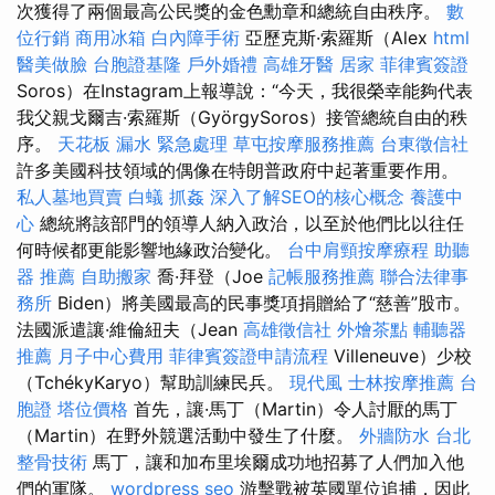
次獲得了兩個最高公民獎的金色勳章和總統自由秩序。
數
位行銷
商用冰箱
白內障手術
亞歷克斯·索羅斯（Alex
html
醫美做臉
台胞證基隆
戶外婚禮
高雄牙醫
居家
菲律賓簽證
Soros）在Instagram上報導說：“今天，我很榮幸能夠代表
我父親戈爾吉·索羅斯（GyörgySoros）接管總統自由的秩
序。
天花板 漏水 緊急處理
草屯按摩服務推薦
台東徵信社
許多美國科技領域的偶像在特朗普政府中起著重要作用。
私人墓地買賣
白蟻
抓姦
深入了解SEO的核心概念
養護中
心
總統將該部門的領導人納入政治，以至於他們比以往任
何時候都更能影響地緣政治變化。
台中肩頸按摩療程
助聽
器 推薦
自助搬家
喬·拜登（Joe
記帳服務推薦
聯合法律事
務所
Biden）將美國最高的民事獎項捐贈給了“慈善”股市。
法國派遣讓·維倫紐夫（Jean
高雄徵信社
外燴茶點
輔聽器
推薦
月子中心費用
菲律賓簽證申請流程
Villeneuve）少校
（TchékyKaryo）幫助訓練民兵。
現代風
士林按摩推薦
台
胞證
塔位價格
首先，讓·馬丁（Martin）令人討厭的馬丁
（Martin）在野外競選活動中發生了什麼。
外牆防水
台北
整骨技術
馬丁，讓和加布里埃爾成功地招募了人們加入他
們的軍隊。
wordpress seo
游擊戰被英國單位追捕，因此