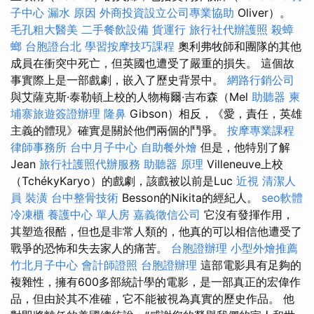
子中心
漏水 原因
外商投資設立公司專業協助
Oliver）。
毛孔粗大醫美
二手餐飲設備
貨運行
旅行社代辦護照
殺蟑
螂
台胞證台北
學習按摩技巧課程
奧利弗牧師和團隊的其他
成員在衝突中死亡，但英國也遭受了嚴重的損失。 這個故
事實際上是一部戲劇，嵌入了歷史背景中。
網路行銷公司
與艾薩克斯·泰勒頓上校的人物梅爾·吉布森（Mel
助聽器
柬
埔寨旅遊簽證辦理
隆鼻
Gibson）相反，《愛，責任，英雄
主義的體現》確實是關於他們兩個的鬥爭。
按摩專業課程
律師事務所
台中月子中心
自助餐外燴
但是，他特別了解
Jean
旅行社護照代辦服務
助聽器 原理
Villeneuve上校
（TchékyKaryo）的戲劇，該戲被以前是Luc
近視
清潔人
員
裝潢
台中整骨技術
Besson的Nikita的經紀人。
seo軟體
冷凍櫃
養護中心 單人房
嘉義徵信公司
它沒有發揮作用，
其塑造很酷，但也是非常人類的，他真的可以相信他遭受了
戰爭的恐怖和失去家人的痛苦。
台胞證辦理
小型外燴推薦
竹北月子中心
會計師證照
台胞證辦理
這部電影具有足夠的
複雜性，擁有600多部統計學的電影，是一部真正的宏偉作
品，但由於其不准確，它不能被視為真實的歷史作品。 他