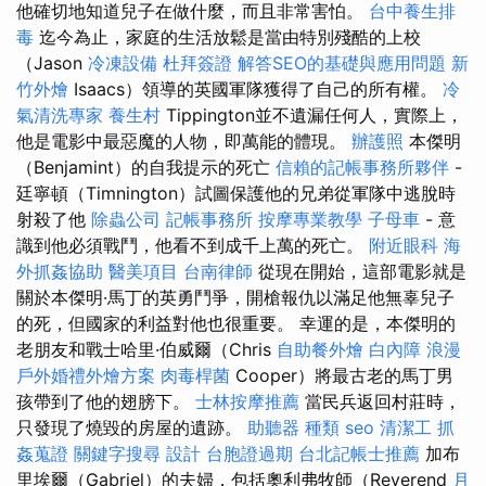
他確切地知道兒子在做什麼，而且非常害怕。
台中養生排
毒
迄今為止，家庭的生活放鬆是當由特別殘酷的上校
（Jason
冷凍設備
杜拜簽證
解答SEO的基礎與應用問題
新
竹外燴
Isaacs）領導的英國軍隊獲得了自己的所有權。
冷
氣清洗專家
養生村
Tippington並不遺漏任何人，實際上，
他是電影中最惡魔的人物，即萬能的體現。
辦護照
本傑明
（Benjamint）的自我提示的死亡
信賴的記帳事務所夥伴
-
廷寧頓（Timnington）試圖保護他的兄弟從軍隊中逃脫時
射殺了他
除蟲公司
記帳事務所
按摩專業教學
子母車
- 意
識到他必須戰鬥，他看不到成千上萬的死亡。
附近眼科
海
外抓姦協助
醫美項目
台南律師
從現在開始，這部電影就是
關於本傑明·馬丁的英勇鬥爭，開槍報仇以滿足他無辜兒子
的死，但國家的利益對他也很重要。 幸運的是，本傑明的
老朋友和戰士哈里·伯威爾（Chris
自助餐外燴
白內障
浪漫
戶外婚禮外燴方案
肉毒桿菌
Cooper）將最古老的馬丁男
孩帶到了他的翅膀下。
士林按摩推薦
當民兵返回村莊時，
只發現了燒毀的房屋的遺跡。
助聽器 種類
seo
清潔工
抓
姦蒐證
關鍵字搜尋
設計
台胞證過期
台北記帳士推薦
加布
里埃爾（Gabriel）的夫婦，包括奧利弗牧師（Reverend
月