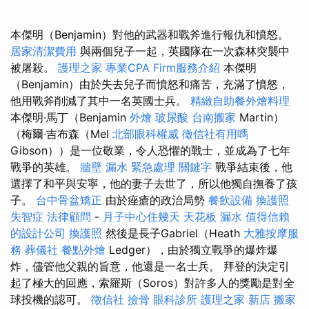
本傑明（Benjamin）對他的武器和戰斧進行報仇和憤怒。
居家清潔費用
與兩個兒子一起，英國隊在一次森林突襲中
被屠殺。
護理之家
專業CPA Firm服務介紹
本傑明
（Benjamin）由於失去兒子而憤怒和痛苦，充滿了憤怒，
他用戰斧削減了其中一名英國士兵。
精緻自助餐外燴料理
本傑明·馬丁（Benjamin
外燴
玻尿酸
台南搬家
Martin）
（梅爾·吉布森（Mel
北部眼科權威
徵信社有用嗎
Gibson））是一位敬業，令人恐懼的戰士，並成為了七年
戰爭的英雄。
牆壁 漏水 緊急處理
關鍵字
戰爭結束後，他
選擇了和平與安寧，他的妻子去世了，所以他獨自撫養了孩
子。
台中骨盆矯正
由於痤瘡的政治局勢
餐飲設備
換護照
失智症
法律顧問
-
月子中心住幾天
天花板 漏水
值得信賴
的設計公司
換護照
然後是長子Gabriel（Heath
大雅按摩服
務
葬儀社
餐點外燴
Ledger），由於獨立戰爭的爆炸爆
炸，儘管他父親的旨意，他還是一名士兵。 拜登的決定引
起了極大的回應，索羅斯（Soros）對許多人的獎勵是對全
球投機的認可。
徵信社
撿骨
眼科診所
護理之家 新店
搬家