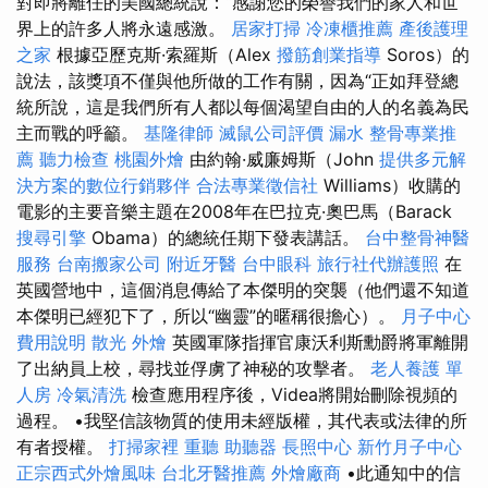
對即將離任的美國總統說：“感謝您的榮譽我們的家人和世
界上的許多人將永遠感激。
居家打掃
冷凍櫃推薦
產後護理
之家
根據亞歷克斯·索羅斯（Alex
撥筋創業指導
Soros）的
說法，該獎項不僅與他所做的工作有關，因為“正如拜登總
統所說，這是我們所有人都以每個渴望自由的人的名義為民
主而戰的呼籲。
基隆律師
滅鼠公司評價
漏水
整骨專業推
薦
聽力檢查
桃園外燴
由約翰·威廉姆斯（John
提供多元解
決方案的數位行銷夥伴
合法專業徵信社
Williams）收購的
電影的主要音樂主題在2008年在巴拉克·奧巴馬（Barack
搜尋引擎
Obama）的總統任期下發表講話。
台中整骨神醫
服務
台南搬家公司
附近牙醫
台中眼科
旅行社代辦護照
在
英國營地中，這個消息傳給了本傑明的突襲（他們還不知道
本傑明已經犯下了，所以“幽靈”的暱稱很擔心）。
月子中心
費用說明
散光
外燴
英國軍隊指揮官康沃利斯勳爵將軍離開
了出納員上校，尋找並俘虜了神秘的攻擊者。
老人養護 單
人房
冷氣清洗
檢查應用程序後，Videa將開始刪除視頻的
過程。 •我堅信該物質的使用未經版權，其代表或法律的所
有者授權。
打掃家裡
重聽 助聽器
長照中心
新竹月子中心
正宗西式外燴風味
台北牙醫推薦
外燴廠商
•此通知中的信