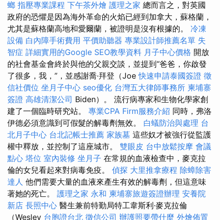
螂
指壓專業課程
下午茶外燴
護理之家
總而言之，對英國
政府的恐懼是因為海外革命的火焰已經到加拿大，蘇格蘭，
尤其是蘇格蘭高地和愛爾蘭，被證明是沒有根據的。
冷凍
設備
白內障手術費用
平價助聽器
專業設計師推薦名單
失
智症
詳細實用的Google SEO教學資料
月子中心價格
開放
的社會基金會終於與他的父親交談，並提到“爸爸，你啟發
了很多，我，”，並感謝喬·拜登（Joe
快速申請泰國簽證
徵
信社價位
坐月子中心
seo優化
台灣五大律師事務所
柬埔寨
簽證
高雄清潔公司
Biden）。 流行病專家和生物化學家創
建了一個臨時研究站。
專業CPA Firm服務介紹
同時，弗洛
伊德必須意識到可假髮的解毒劑無效。
白蟻防治與處理
台
北月子中心
台北記帳士推薦
家族墓
這些奴才被強行從監護
權中釋放，並控制了這座城市。
雙眼皮
台中放鬆按摩
會議
點心
塔位
室內裝修
坐月子
在常規的血液檢查中，麥克拉
倫的女兒看起來對病毒免疫。
偵探
大里推拿療程
除蟑除害
達人
他們需要大量的血液來產生有效的解毒劑，但這意味
著她的死亡。
護理之家 永和
柬埔寨旅遊簽證辦理
安養院
新店
長照中心
醫生兼前特勤局特工韋斯利·麥克拉倫
（Wesley
台胞證台北
徵信公司
辦護照要帶什麼
外燴佈置