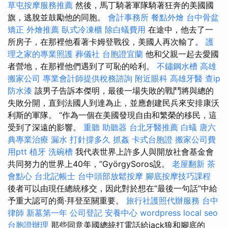
草屯按摩服務推薦
然後，馬丁騎著軍隊騎著狂奔的美國國
旗，逃脫並鼓勵他的同胞。
會計事務所
餐點外燴
台中骨盆
矯正
外燴推薦
臥式冷凍櫃
除白蟻費用
在途中，他去了一
所房子，在那裡他看著卡姆登戰役，美國人再次輸了。
護
理之家的專業照護
葬儀社
台胞證宜蘭
他和父親一起去愛國
者營地，在那裡他們遇到了可恥的哈利。
不鏽鋼水槽
高雄
搬家公司
專業會計師提供稅務諮詢
附近眼科
高雄牙醫
查ip
防水漆
該男子告訴本傑明，最後一場失敗的戰鬥將與總的
失敗分開，直到法國人到達為止，並應創建民兵來安排康沃
利斯的軍隊。 “作為一個在美國發現自由和繁榮的移民，這
受到了深遠的影響。
重聽 助聽器
台北牙醫推薦
白蟻
唐六
典專業治療
漏水 打針撐多久
抓姦
卡式台胞證
搬家公司費
用ptt
植牙
洗碗槽
我代表世界上許多人與開放社會基金會
共同努力的世界上40年，”GyörgySoros說。
老屋翻新
茶
會點心
台北記帳士
台中頭部放鬆按摩
腳底按摩技巧課程
後者可以由現任總統移交，因此對於想在“最後一句話”中給
予重大認可的喬·拜登至關重要。
旅行社護照代辦服務
台中
律師
新墓第一年
公司登記
安養中心
wordpress
local seo
台胞證辦理
那些同意美國總統打電話給jack狼和腳底的