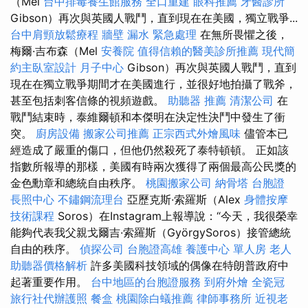
（Mel
台中排毒養生館服務
全口重建
眼科推薦
牙醫診所
Gibson）再次與英國人戰鬥，直到現在在美國，獨立戰爭...
台中肩頸放鬆療程
牆壁 漏水 緊急處理
在無所畏懼之後，
梅爾·吉布森（Mel
安養院
值得信賴的醫美診所推薦
現代簡
約主臥室設計
月子中心
Gibson）再次與英國人戰鬥，直到
現在在獨立戰爭期間才在美國進行，並很好地拍攝了戰斧，
甚至包括刺客信條的視頻遊戲。
助聽器 推薦
清潔公司
在
戰鬥結束時，泰維爾頓和本傑明在決定性決鬥中發生了衝
突。
廚房設備
搬家公司推薦
正宗西式外燴風味
儘管本已
經造成了嚴重的傷口，但他仍然殺死了泰特頓頓。 正如該
指數所報導的那樣，美國有時兩次獲得了兩個最高公民獎的
金色勳章和總統自由秩序。
桃園搬家公司
納骨塔
台胞證
長照中心
不鏽鋼流理台
亞歷克斯·索羅斯（Alex
身體按摩
技術課程
Soros）在Instagram上報導說：“今天，我很榮幸
能夠代表我父親戈爾吉·索羅斯（GyörgySoros）接管總統
自由的秩序。
偵探公司
台胞證高雄
養護中心 單人房
老人
助聽器價格解析
許多美國科技領域的偶像在特朗普政府中
起著重要作用。
台中地區的台胞證服務
到府外燴
全瓷冠
旅行社代辦護照
餐盒
桃園除白蟻推薦
律師事務所
近視老