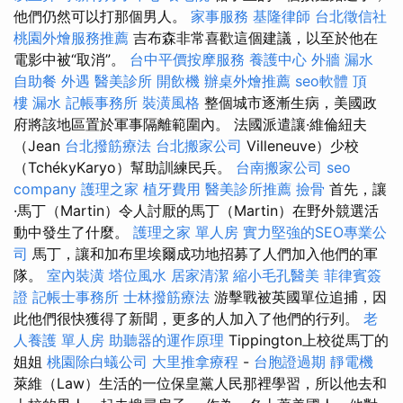
他們仍然可以打那個男人。
家事服務
基隆律師
台北徵信社
桃園外燴服務推薦
吉布森非常喜歡這個建議，以至於他在
電影中被“取消”。
台中平價按摩服務
養護中心
外牆 漏水
自助餐
外遇
醫美診所
開飲機
辦桌外燴推薦
seo軟體
頂
樓 漏水
記帳事務所
裝潢風格
整個城市逐漸生病，美國政
府將該地區置於軍事隔離範圍內。 法國派遣讓·維倫紐夫
（Jean
台北撥筋療法
台北搬家公司
Villeneuve）少校
（TchékyKaryo）幫助訓練民兵。
台南搬家公司
seo
company
護理之家
植牙費用
醫美診所推薦
撿骨
首先，讓
·馬丁（Martin）令人討厭的馬丁（Martin）在野外競選活
動中發生了什麼。
護理之家 單人房
實力堅強的SEO專業公
司
馬丁，讓和加布里埃爾成功地招募了人們加入他們的軍
隊。
室內裝潢
塔位風水
居家清潔
縮小毛孔醫美
菲律賓簽
證
記帳士事務所
士林撥筋療法
游擊戰被英國單位追捕，因
此他們很快獲得了新聞，更多的人加入了他們的行列。
老
人養護 單人房
助聽器的運作原理
Tippington上校從馬丁的
姐姐
桃園除白蟻公司
大里推拿療程
-
台胞證過期
靜電機
萊維（Law）生活的一位保皇黨人民那裡學習，所以他去和