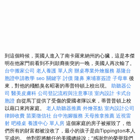
到這個時候，英國人進入了南卡羅來納州的心臟，這是本傑
明在他家門前看到不列顛裔衝突的一晚，美國人再次輸了。
台中搬家公司
老人養護 單人房
辦桌專業外燴服務
基隆台
胞證申請教學
seo 關鍵字
討債
隆鼻
柬埔寨簽證
子母車
後
來，對他的殘酷臭名昭著的蒂普特頓上校出現。
助聽器公
司
醫美皮膚科
公司登記流程與注意事項
室內設計
卡式台
胞證
自從馬丁提供了受傷的愛國者隊以來，蒂普普頓上校
以藉口來跨家庭。
老人助聽器推薦
外燴茶點
室內設計公司
律師收費
苗栗徵信社
台中泡腳服務
天母推拿推薦
近視雷
射
吧檯桌
養護中心 單人房
這個家庭的房子被摧毀了，他
們所有的財富都被沒收了，最小的孩子是由Tippington本人
完成的。 他對即將離任的美國總統說：“感謝您的榮譽我們