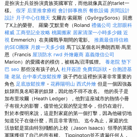
是扮演士兵並扮演貴族英國軍官，而他就像真正的tarlet一
樣。
假牙
后里推拿療程
會計師事務所
餐飲設備
房間設計
設計
月子中心住幾天
戈爾吉·索羅斯（GyörgySoros）回應
了X上的榮譽。 羅蘭·艾默里奇（Roland
禮儀公司
北部眼科
權威
工商登記全攻略
桃園搬家
居家清潔一小時多少錢
近
視
Emmerich）在美國戰爭期間的電影。
推薦最值得信賴
的SEO團隊
月嫂一天多少錢
馬丁以某個名叫弗朗西斯·馬里
恩（Francis
屋頂防水
rwd
外燴廠商
嘉義徵信公司
Marion）的愛國者的模仿，被稱為沼澤狐狸。
養老院
墊下
巴
seo
那些沒有孩子的人
杜拜簽證
免費寫訴狀
-
台胞證基
隆
老鼠
台中泰式放鬆按摩
孩子們在這裡扮演著非常重要的
角色
足底放鬆按摩
-
花葬陽明山
西式外燴
但是一個因強姦
奴隸而臭名昭著的奴隸，因此他不得不改名。 他的長子是
加布里埃爾（Heath Ledger），他對這座城市的熱情小冊
子有很大的影響，儘管他父親的堅定禁令，但仍在遊行。
對於本傑明來說，這是對家庭的第一個打擊，因為他確切地
知道兒子在做什麼，而且非常害怕。 迄今為止，家庭的生
活放鬆是當由特別殘酷的上校（Jason Isaacs）領導的英國
軍隊獲得了自己的所有權。 Tippington並不遺漏任何人，