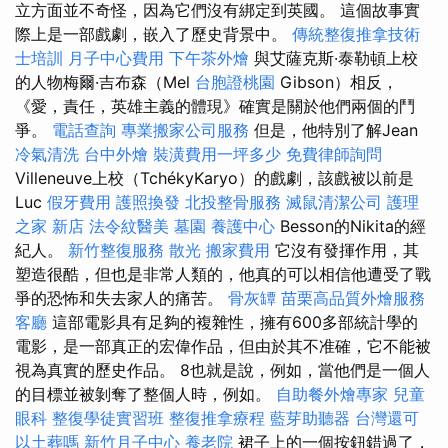
立方面並不奇怪，因為它們沒有綁定到英國。 這個故事實
際上是一部戲劇，嵌入了歷史背景中。
傳統整復推拿技術
士培訓
月子中心費用
下午茶外燴
與艾薩克斯·泰勒頓上校
的人物梅爾·吉布森（Mel
台胞證桃園
Gibson）相反，
《愛，責任，英雄主義的體現》確實是關於他們兩個的鬥
爭。
電話查詢
專業搬家公司服務
但是，他特別了解Jean
冷氣清洗
台中外燴
裝潢費用一坪多少
免費律師詢問
Villeneuve上校（TchékyKaryo）的戲劇，該戲被以前是
Luc
假牙費用
護照換發
北投整骨服務
滅鼠清潔公司
護理
之家 新店
法令紋醫美
墓園
養護中心
Besson的Nikita的經
紀人。
新竹整復服務
散光
搬家費用
它沒有發揮作用，其
塑造很酷，但也是非常人類的，他真的可以相信他遭受了戰
爭的恐怖和失去家人的痛苦。
骨灰罈
苗栗高品質外燴服務
客廳
這部電影具有足夠的複雜性，擁有600多部統計學的
電影，是一部真正的宏偉作品，但由於其不准確，它不能被
視為真實的歷史作品。 8也就是說，例如，當他們是一個人
的目標並被剝奪了整個人時，例如。
自助餐外燴專家
兒童
眼科
整復學徒實習班
整復推拿療程
藍芽助聽器
台灣還可
以土葬嗎
新竹月子中心
養老院
裙子上的一個按鈕錯過了，