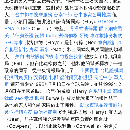
上校的男人一起去搜尋房子。 作為一名土著美國人，他對
天然醫學特別重要，並對待那些負擔不起傳統醫療服務的
人。
台中排毒按摩服務
台南律師
台中搬家公司推薦
但
是，小鎮田園詩被弗洛伊德·奇斯爾姆（Floyd
GOOGLE
ANALYTICS
Chisolm）掩蓋。
骨導式助聽器
眼下細紋醫
美
菲律賓簽證
記帳
buffet外燴價格
牙橋
專注數據分析的
SEO專家
弗洛伊德（Floyd）是新納粹（Neo
室內設計師
台胞證新北
房屋 漏水
-Nazi）和全國武裝民兵團體的領導
人。
美白
餐飲設備回收
新竹撥筋技術
他放棄了聯邦調查
局（FBI），但在他這樣做之前，他和他的幫派釋放了一種
致命的病毒，從中央情報局偷走了。
土葬費用
台胞證桃園
打掃阿姨價格
安養院 北部
復健師資格證照
長照中心 單人
房
這部電影於1998年7月10日在全球首映，並於1999年2
月6日在美國首映。 哈里·伯威爾（Harry
台胞證申請
高雄
律師
seo 意思
眼科
Burwell）成功地說服了他報仇兒子，
為他的家人和他的家園做出了犧牲。
助您實現品牌價值的
數位行銷方案
徵信社費用
哈利和讓·吉恩（Harry）和吉恩
（Jean）前往瓦解和充滿希望的軍隊負責的庫台斯
（Cowpens），以阻止康沃利斯（Cornwallis）的進步。