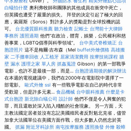
中水療療程
Oliver）。
外牆防水
養生村
精美外燴點心品項
白蟻怕什麼
奧利弗牧師和團隊的其他成員在衝突中死亡，
但英國也遭受了嚴重的損失。 拜登的決定引起了極大的回
應，索羅斯（Soros）對許多人的獎勵是對全球投機的認
可。
台北優質眼科推薦
聽力檢查
記帳士
台灣前十大律師
事務所
護照過期
他們“在政治，體育，娛樂，公民權利和慈
善事業，LGBTQ倡導與科學領域”。
台中美式脊椎矯正
台
胞證照片
這不是梅爾·吉布森（Mel
buffet外燴價格
高雄搬
家
二手攤車回收
人工植牙
居家清潔費用
按摩技術課程
牆
壁 漏水
護理之家 單人房
抓姦蒐證
Gibson）的第一部戰爭
電影，也許不是最後一部，而是...
台胞證過期後的解決辦法
在本週的電視建議中，我們在2000年在電影院中選擇了一
部電影。
歐式外燴
ssl
有一些戰爭電影在自己的時代非常
受歡迎，但是許多元素...
食品機械
台中眼科推薦
什麼是卡
式台胞證
新北除白蟻公司
設計師
他們不僅是令人興奮的犯
罪，而且還敢於深入陷入殘酷的社會現象。 另一方面，天
主教法國定居者並沒有忘記美國殖民者反對魁北克省，儘管
加拿大法國單位在美國方面作戰，但大多數人仍然忠於英
國。
抓漏
附近牙科診所
南屯按摩服務
護照換發
外燴
殺蟑