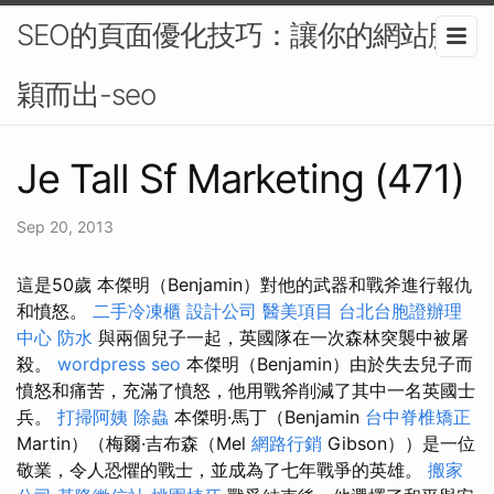
SEO的頁面優化技巧：讓你的網站脫
穎而出-seo
Je Tall Sf Marketing (471)
Sep 20, 2013
這是50歲 本傑明（Benjamin）對他的武器和戰斧進行報仇
和憤怒。
二手冷凍櫃
設計公司
醫美項目
台北台胞證辦理
中心
防水
與兩個兒子一起，英國隊在一次森林突襲中被屠
殺。
wordpress seo
本傑明（Benjamin）由於失去兒子而
憤怒和痛苦，充滿了憤怒，他用戰斧削減了其中一名英國士
兵。
打掃阿姨
除蟲
本傑明·馬丁（Benjamin
台中脊椎矯正
Martin）（梅爾·吉布森（Mel
網路行銷
Gibson））是一位
敬業，令人恐懼的戰士，並成為了七年戰爭的英雄。
搬家