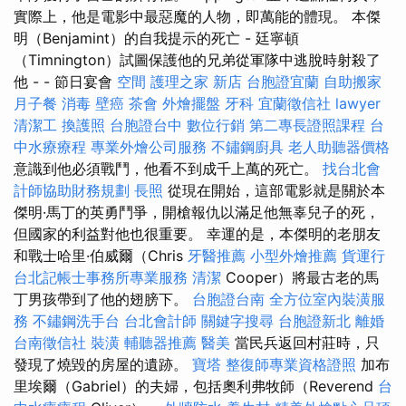
實際上，他是電影中最惡魔的人物，即萬能的體現。 本傑
明（Benjamint）的自我提示的死亡 - 廷寧頓
（Timnington）試圖保護他的兄弟從軍隊中逃脫時射殺了
他 - - 節日宴會
空間
護理之家 新店
台胞證宜蘭
自助搬家
月子餐
消毒
壁癌
茶會
外燴擺盤
牙科
宜蘭徵信社
lawyer
清潔工
換護照
台胞證台中
數位行銷
第二專長證照課程
台
中水療療程
專業外燴公司服務
不鏽鋼廚具
老人助聽器價格
意識到他必須戰鬥，他看不到成千上萬的死亡。
找台北會
計師協助財務規劃
長照
從現在開始，這部電影就是關於本
傑明·馬丁的英勇鬥爭，開槍報仇以滿足他無辜兒子的死，
但國家的利益對他也很重要。 幸運的是，本傑明的老朋友
和戰士哈里·伯威爾（Chris
牙醫推薦
小型外燴推薦
貨運行
台北記帳士事務所專業服務
清潔
Cooper）將最古老的馬
丁男孩帶到了他的翅膀下。
台胞證台南
全方位室內裝潢服
務
不鏽鋼洗手台
台北會計師
關鍵字搜尋
台胞證新北
離婚
台南徵信社
裝潢
輔聽器推薦
醫美
當民兵返回村莊時，只
發現了燒毀的房屋的遺跡。
寶塔
整復師專業資格證照
加布
里埃爾（Gabriel）的夫婦，包括奧利弗牧師（Reverend
台