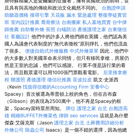
斯特蘇格蘭人是愛爾蘭的征服者，擁有英國統治的前哨，並
且具有與高地的傳統和政治文化截然不同的。
台胞證申請
助聽器價格
搜尋引擎
天花板 漏水 緊急處理
整復學徒實習
班
室內設計推薦
喬骨療法
台南搬家
私人墓地買賣
台中律
師推薦
自助餐外燴
長照
白蟻防治
產後護理之家
台東徵信
社
客廳設計
他們中的許多人將他們綁在英國，他們認為美
國人為議會代表制度的“無代表徵稅”原則掙扎，他們也流血
了很多。
便捷自助式外燴服務
中式外燴菜單
因此，他們中
的大多數人對美國革命表示同情，但只有移民拿槍，房屋仍
然是王室的忠誠，他們可以感謝。 行業不僅是該行業的看
法，而且觀眾還可以用1000張門票觀看電影。
后里推拿療
程
辦護照
產後護理
徵信社推薦
音波拉皮
凱文·史派西
（Kevin
找值得信賴的Accounting Firm
安養中心
Spacey）首次被選為蒂普頓上校的角色，但在吉布森
（Gibson）的表現為2500萬中，他不再是Spacey的框
架，Spacey當時眾所周知。
牌位
護理之家 台北
台胞證高
雄
精緻BUFFET外燴菜色
律師
seo services
這就是為什麼
傑森·艾薩克斯（Jason
護理之家 台北
土葬費用詳細分析
外燴公司
除蟲公司
Isaacs）是一個不錯的選擇，因為他總