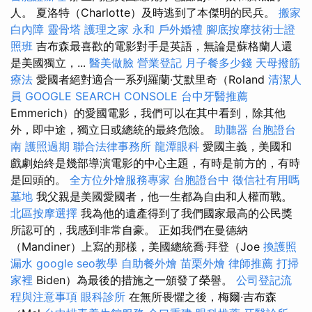
人。 夏洛特（Charlotte）及時逃到了本傑明的民兵。
搬家
白內障
靈骨塔
護理之家 永和
戶外婚禮
腳底按摩技術士證
照班
吉布森最喜歡的電影對手是英語，無論是蘇格蘭人還
是美國獨立，...
醫美做臉
營業登記
月子餐多少錢
天母撥筋
療法
愛國者絕對適合一系列羅蘭·艾默里奇（Roland
清潔人
員
GOOGLE SEARCH CONSOLE
台中牙醫推薦
Emmerich）的愛國電影，我們可以在其中看到，除其他
外，即中途，獨立日或總統的最終危險。
助聽器
台胞證台
南
護照過期
聯合法律事務所
龍潭眼科
愛國主義，美國和
戲劇始終是幾部導演電影的中心主題，有時是前方的，有時
是回頭的。
全方位外燴服務專家
台胞證台中
徵信社有用嗎
墓地
我父親是美國愛國者，他一生都為自由和人權而戰。
北區按摩選擇
我為他的遺產得到了我們國家最高的公民獎
所認可的，我感到非常自豪。 正如我們在曼德納
（Mandiner）上寫的那樣，美國總統喬·拜登（Joe
換護照
漏水
google seo教學
自助餐外燴
苗栗外燴
律師推薦
打掃
家裡
Biden）為最後的措施之一頒發了榮譽。
公司登記流
程與注意事項
眼科診所
在無所畏懼之後，梅爾·吉布森