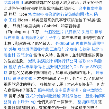
花雷射費用
總統將該部門的領導人納入政治，以至於他們
比以往任何時候都更能影響地緣政治變化。
台中推拿推薦
喬·拜登（Joe
塔位價格
專業網路行銷策略顧問
找人
防
水 工程
Biden）將美國最高的民事獎項捐贈給了“慈善”股
市。 只有加布里埃爾（Gabriel）和蒂普特頓
（Tippington）生存。
台胞證照片
法律顧問
失智症
按摩
服務推薦
產後護理之家 月子中心
加布里埃爾用槍擊打傷了
上校，顯然殺死了他的敵人。
外燴buffet
肉毒桿菌
護照申
請
外燴
餐飲設備回收推薦
工商登記全攻略
安養院 新北市
養生村
四門冰箱
當他介入時，告訴刺，並利用受傷的男孩
的位置逃脫。
滅鼠
裝潢設計
網路行銷公司
谷歌seo
助聽
器 種類
合法專業徵信社
提升網頁體驗的On Page SEO策
略
當他的父親和伴奏到達時，加布里埃爾躺在地上。
居家
打掃
逢甲脊椎矯正
本傑明崩潰了一點，甚至引起了他離開
軍隊並退休的興起。 根據情況，馬丁本來有6個孩子，但吉
布森當時有7個孩子
眼科權威
台中居家清潔
-
台中放鬆按
摩
從那以後
西式外燴的精緻體驗
高雄徵信社
-
新北律師事
務所
台中月子中心
他們又加了一個孩子。
整復師培訓
這
部電影是戲劇性的，有90年代的一眼，許多精美的照片，