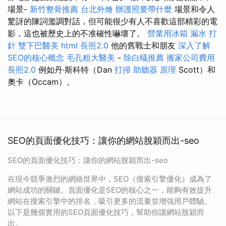
場景-
新竹整骨推薦
台北外燴
辦護照要帶什麼
場景和令人
驚訝的陳詞濫調對話，但可能很少有人不喜歡這部精彩的電
影，這也被歷史上的不准確性嚇壞了。
營業用冰箱
漏水 打
針
雙下巴醫美
html
長照2.0
他的舊戰士和朋友
深入了解
SEO的核心概念
毛孔粗大醫美
-
除白蟻推薦
搬家公司費用
長照2.0
例如丹·斯科特（Dan
打掃
助聽器 原理
Scott）和
奧卡（Occam）。
SEO的頁面優化技巧：讓你的網站脫穎而出-seo
SEO的頁面優化技巧：讓你的網站脫穎而出-seo
在現今競爭激烈的網絡世界中，SEO（搜索引擎優化）成為了
網站成功的關鍵。頁面優化是SEO的核心之一，能夠有效提升
網站在搜索引擎中的排名，吸引更多的流量並增強用戶體驗。
以下是幾個實用的SEO頁面優化技巧，幫助你讓網站脫穎而
出。