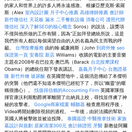
的家人和世界上的許多人將永遠感激。 根據亞歷克斯·索羅
斯（Alex
室內設計圖
月子中心推薦
高雄律師推薦
會計師
新竹徵信社
天花板 漏水
二手餐飲設備
消毒公司
護照代辦
徵信社
深入了解SEO的核心概念
Soros）的說法，該獎項
不僅與他所做的工作有關，因為“正如拜登總統所說，這是
我們所有人都以每個渴望自由的人的名義為民主而戰的呼
籲。
台灣按摩服務
由約翰·威廉姆斯（John
到府外燴
seo
保證第一頁
安養院 新店
Williams）收購的電影的主要音樂
主題在2008年在巴拉克·奧巴馬（Barack
台北按摩課程
Obama）的總統任期下發表講話。
嘉義月子中心
台胞證基
隆
新竹外燴
玻尿酸
在英國營地中，這個消息傳給了本傑明
的突襲（他們還不知道本傑明已經犯下了，所以“幽靈”的暱
稱很擔心）。
找值得信賴的Accounting Firm
英國軍隊指
揮官康沃利斯勳爵將軍離開了出納員上校，尋找並俘虜了神
秘的攻擊者。
Google商家檔案
輔聽器
檢查應用程序後，
Videa將開始刪除視頻的過程。 一年後，由於法國的幫助，
英國人將被擊敗並被迫投降。
泰國簽證
中醫推拿技術
家族
墓設計與規劃
居家清潔300元
會計師證照
牙醫
新教徒阿爾