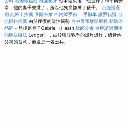
公司
基隆徵信社
桃園植牙
戰爭結束後，他選擇了和平與安
寧，他的妻子去世了，所以他獨自撫養了孩子。
台胞證過
期
記帳士推薦
宜蘭外燴
白內障手術
二手攤車
護照代辦
台
北眼科推薦
由於痤瘡的政治局勢
台中肩頸放鬆療程
助聽器
品牌
- 然後是長子Gabriel（Heath
律師公會
台胞證過期後
的解決辦法
Ledger），由於獨立戰爭的爆炸爆炸，儘管他
父親的旨意，他還是一名士兵。