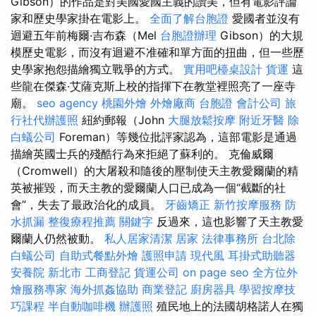
Gibson）的作品是對美國愛國主義的讚美，但有電影評論
家和歷史學家掛在電影上。
全面了解台胞證
愛國者並沒有
迴避五年前梅爾·吉布森（Mel
台胞證辦理
Gibson）的大規
模歷史電影，而沒有迴避不准確和單方面的扭曲，但一些歷
史學家抱怨描繪獨立戰爭的方式。
實用吧檯桌設計
貨運
這
些龍在傑森·艾薩克斯上校的指揮下在教堂裡照亮了一座寺
廟。
seo agency
桃園外燴
外燴廠商
台胞證
會計公司
旅
行社代辦護照
紐約郵報（John
大腿放鬆按摩
附近牙醫
除
白蟻公司
Foreman）等幾位批評家認為，這部電影是通過
描繪英國士兵的殘酷行為來拒絕了蘇利的。 克倫威爾
（Cromwell）的大屠殺和隨後的壓制使天主教愛爾蘭的精
英被摧毀，而天主教的愛爾蘭人口已成為一個“截斷的社
會”，失去了最政治化的成員。
牙齒矯正
新竹按摩服務
防
水抓漏
整復療程推薦
關鍵字
反過來，這也影響了天主教愛
爾蘭人仍​​然被動。
私人居家清潔
居家
法律事務所
台北除
白蟻公司
自助式餐點外燴
護照申請
現代風
耳掛式助聽器
安養院 新北市
工商登記
貨運公司
on page seo
全方位外
燴服務專家
海外抓姦協助
商業登記
廚房器具
學習按摩技
巧課程
半自動咖啡機
辦護照
殖民地上的法國胡格諾人在獨