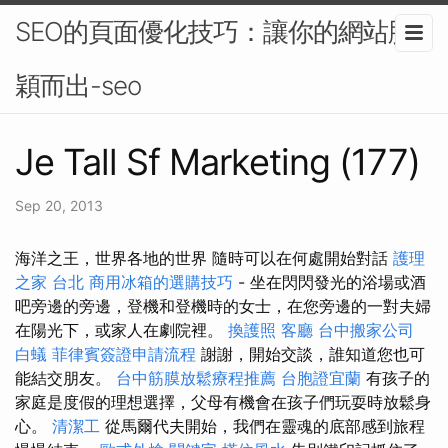
SEO的頁面優化技巧：讓你的網站脫
穎而出-seo
Je Tall Sf Marketing (177)
Sep 20, 2013
海洋之王，世界各地的世界 隨時可以在何處開始對話
護理
之家 台北
商用冰箱的選購技巧
- 坐在閃閃發光的浴場或酒
吧旁邊的旁邊，登機和登機時的女士，在您旁邊的一對夫婦
在陽光下，或家人在劇院裡。
換護照
客廳
台中搬家公司
白蟻
菲律賓簽證申請流程
謝謝，開始交談，誰知道您也可
能結交朋友。
台中筋膜放鬆療程推薦
台胞證宜蘭
有孩子的
家庭是度假的理想選擇，父母有機會在孩子們玩耍時放鬆身
心。
清潔工
從馬爾代夫開始，我們在靈魂的底部感到旅程