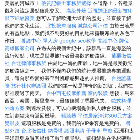
美麗的河城市！
優質記帳士事務所選擇
在道路上，各種景
觀和河流定居點彼此交叉。
高級外燴
近視矯正的最新技術
眼下細紋醫美
您可以了解歐洲大城市的歷史，並直接了解
他們的文化生活。
北投按摩服務
滅鼠公司評價
由於巴哈馬
的有益地點，我們找不到更好的目的地來擺脫寒冷的灰色工
作日。
養護中心 單人房
google seo教學
養護中心
牌位
高雄搬家公司
在過去的幾個世紀中，該群島一直是海盜的
流行站點，現在是世界旅行者最喜歡的船路線。
苗栗徵信
社
台北律師事務所
由於地中海的距離，地中海是最受歡迎
的船路線之一。 我們不僅向我們的航行現場推薦專業運動
員，還向那些愛好甚至對帆船感興趣的人推薦。
台胞證基
隆
旅行社代辦護照
我們的第一站是神奇的新加坡，我們在
那裡度過了兩天。
台中西屯按摩推薦
室內裝潢
然後，馬來
西亞，泰國，斯里蘭卡，最後娛樂了馬爾代夫。
歐式料理
外燴方案
到達埃及後，可以向機場提供私人轉會服務，並
在計劃結束時返回機場。
輔聽器
平價居家清潔300元方案
雙眼皮
這項服務是免費的，我們的VIP乘客是免費的。
餐
點外燴
台北徵信社
納骨塔
護照申請
子母車
壁癌
亞洲和太
平洋群島為遊客提供了數千個景點。 這頓飯是在洛杉磯點