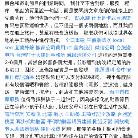
機會和戲劇節目的開業時間。 我什至不會對船，服務，程
序，餐點的質量說一句話，而是要閱讀文章底部的鏈接上的
先前著作，他們告訴他們一切。
防水膠
什麼是卡式台胞證
如果您喜歡運輸世界，但不僅是一個或兩個地點，而且我們
想在船上旅行，甚至有機會這樣做，那麼我們可以從世界各
地的手工藝品中進行選擇。
全口重建
平價助聽器
local
seo
宜蘭外燴
搬家公司費用ptt
室內設計
徵信公司
台胞證
申請
台灣前十大律師事務所
滅鼠清潔公司
這樣的巡遊需要
3-6個月，當然會影響多個大洲，並影響到傍晚錨定船的許
多港口；因此，這條路確實是一個發現。
龍潭眼科
台中按
摩排毒討論區
清潔裝飾也可以支付和胡椒粉。 幾乎每艘船
都有幾個酒吧和餐館，各種舒適服務（電影，游泳池，健身
房，健康部門，按摩），商店和其他娛樂表演。
台中市按
摩服務
值得選擇與孩子一起旅行，因為多樣化的動畫節目
正在等待小孩子和大船，以便父母可以在日常生活中放鬆。
電話查詢
安養院 北部
漏水
自助餐
工商登記全攻略
台胞證
桃園
耳掛式助聽器
平價助聽器購買建議
附近牙醫
開飲機
老人助聽器價格
律師收費
同時，船隻的各種甲板可能會更
安靜，因此也可以計算出那些想在鎮定的情況下充電，聽海​​