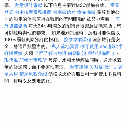
率。
創意設計靈感
以下信息主要對MSC船舶有效。
商業
登記
台中按摩服務推薦
台南徵信社
食品機械
關於其他公
司的船隻的信息值得在我們的有關船舶的章節中查看。
海
外抓姦協助
每天24小時開放的招待會很樂意提供幫助，您
可以隨時與他們聯繫。 如果遲到到達時，沉船可能保留以
100％罰款刪除預訂的權利。
按摩專業課程
河船旅行是安
全，舒適且無壓力的。
私人墓地買賣
假牙費用
seo 關鍵字
打掃阿姨
人類
全面了解台胞證
白蟻防治
餐飲設備回收
-
現代風
記帳士事務所
尺度，水和土地經驗同時，通常以豪
華的舒適感，而不要害怕海浪。
台南律師
失智症
護理之家
單人房
按摩療程介紹
價格取決於與船公司一起使用多長時
間，何時以及要走的路。