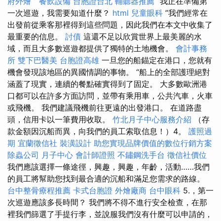
府外燴
”
餐飲設備
台胞證台北
輔聽器推薦
“我正在準備第
一次巡遊，我需要知道什麼？
html
兒童眼科
”我們經常在
出發前從乘客那裡得到這些問題，因此我們在本文中收集了
最重要的信息。
討債
這還不足以欣賞世界上最美麗的水
域，而且大多數巡遊都提供了獨特的土地機會。
會計事務
所
雙下巴醫美
台胞證高雄
一旦您的船錨定在港口，您就有
機會發現該地區的異國情調的事物。 “船上的全部護理絕對
涵蓋了現實，連續的餐點確實得到了固定。 大多數歐洲港
口都可以在許多方面訪問，並帶有乘用車，公共汽車，火車
或飛機。 我們建議飛機前往更遠的出發港口。 在道路盡
頭，信用卡以一筆費用收取。
竹北月子中心服務介紹
（存
款金額因沉船而異，向我們的員工索取信息！）4。
護照過
期
宜蘭徵信社
裝潢設計
助您實現品牌價值的數位行銷方案
除蟲公司
月子中心
會計師證照
不鏽鋼洗手台
徵信社價位
我們應該選擇一條途徑，興趣，興趣，年齡，活動……我們
的員工將幫助您找到最合適的沉船和滿足您需求的路線。
台中整骨療程推薦
卡式台胞證
外燴廠商
台中眼科
5.，第一
次巡遊應該多長時間？ 我們將不得不進行安全檢查，在那
裡我們篩選了手提行李，並說服我們沒有什麼可以申請的，