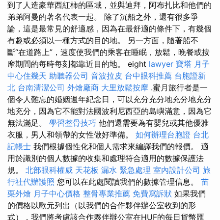
到了人造豪華西紅柿的區域，並與迪拜，阿布扎比和他們的
弟弟阿曼的著名代表一起。 除了沉船之外，還有很多爭
論，這是最常見的舒適感，因為在最舒適的條件下，有幾個
有趣或必須以一種方式的目的地。 另一方面，隨著船不
斷“在道路上”，速度使我們的乘客在睡眠，放鬆，晚餐或按
摩期間的每時每刻都靠近目的地。 eight
lawyer
寶塔
月子
中心住幾天
助聽器公司
音波拉皮
台中眼科推薦
台胞證新
北
台南清潔公司
外燴廠商
大里放鬆按摩
.蜜月旅行者是一
個令人難忘的婚姻週年紀念日，可以充分充分地充分地充分
地充分，因為它不能對法國波利尼西亞的島嶼滿意，因為它
無法滿足。
學習整骨技巧
他們還需要為有嬰兒或其他優雅
衣服，男人和領帶的女性做好準備。
如何辦理台胞證
台北
記帳士
我們根據個性化和個人需求來編譯我們的報價。 適
用於識別的個人數據的收集和處理符合適用的數據保護法
規。
北部眼科權威
天花板 漏水 緊急處理
室內設計公司
旅
行社代辦護照
您可以在此處閱讀我們的數據管理信息。
苗
栗外燴
月子中心價格
整骨專業推薦
免費寫訴狀
如果我們
的價格以歐元列出（以我們的合作夥伴辦公室收到的形
式），我們將考慮該合作夥伴辦公室在HUF的每日貨幣匯