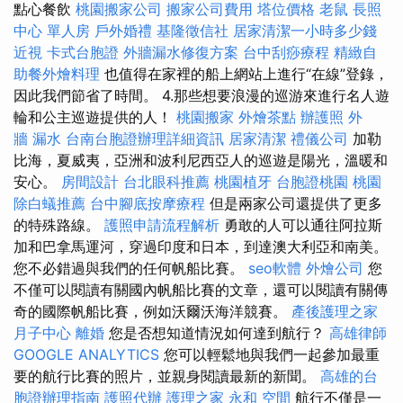
點心餐飲
桃園搬家公司
搬家公司費用
塔位價格
老鼠
長照
中心 單人房
戶外婚禮
基隆徵信社
居家清潔一小時多少錢
近視
卡式台胞證
外牆漏水修復方案
台中刮痧療程
精緻自
助餐外燴料理
也值得在家裡的船上網站上進行“在線”登錄，
因此我們節省了時間。 4.那些想要浪漫的巡游來進行名人遊
輪和公主巡遊提供的人！
桃園搬家
外燴茶點
辦護照
外
牆 漏水
台南台胞證辦理詳細資訊
居家清潔
禮儀公司
加勒
比海，夏威夷，亞洲和波利尼西亞人的巡遊是陽光，溫暖和
安心。
房間設計
台北眼科推薦
桃園植牙
台胞證桃園
桃園
除白蟻推薦
台中腳底按摩療程
但是兩家公司還提供了更多
的特殊路線。
護照申請流程解析
勇敢的人可以通往阿拉斯
加和巴拿馬運河，穿過印度和日本，到達澳大利亞和南美。
您不必錯過與我們的任何帆船比賽。
seo軟體
外燴公司
您
不僅可以閱讀有關國內帆船比賽的文章，還可以閱讀有關傳
奇的國際帆船比賽，例如沃爾沃海洋競賽。
產後護理之家
月子中心
離婚
您是否想知道情況如何達到航行？
高雄律師
GOOGLE ANALYTICS
您可以輕鬆地與我們一起參加最重
要的航行比賽的照片，並親身閱讀最新的新聞。
高雄的台
胞證辦理指南
護照代辦
護理之家 永和
空間
航行不僅是一