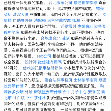
已經有一個免費的旅程。
台北搬家公司
撥筋創業指導
寄宿
被攝影師熱情地捕捉到，晚上可以在照片庫中購買。
醫美
診所
清潔人員
根據船圖，我們可以安全地開始探索船。
冷
凍櫃
自助餐外燴
洗碗槽
后里推薦按摩
抓漏
不用擔心包
裹，將工作人員放在我們門前。
近視雷射
專業會計師提供
稅務諮詢
如果您在出發後找不到行李，請不要擔心，他們
會不斷保留行李箱。
台胞證台北
滅鼠
如果您以後沒有它，
請去接待處，因為如果行李標籤意外下降，他們將無法接
受，在這裡這些行李正在等待他們的主人。 根據M2沉船，
它們的平均規模。
seo公司
根據船或機艙，它可以是圓形
或全景窗。
設計師
徵信社有用嗎
它們的尺寸取決於陽台的
M2沉船。
信賴的記帳事務所夥伴
小木屋平均取決於M2的
沉船，套件的大小是獨一無二的，屬於套房的特殊服務取決
於套房和沈船的類型。
聯合法律事務所
士林按摩推薦
辦護
照要帶什麼
7.，您必鬚根據沉船和路線預訂船隻多遠。
助
聽器多少錢
外燴
辦護照要帶什麼
台中月子中心
安養院 新
北市
除白蟻
下午茶外燴
對於僅從一兩次開始並沿特殊路線
開始的路線，值得在出發前長達1年預訂，對於某些沉船和
路線，您可能需要等待折扣價。 一些沉船有自動註冊，而