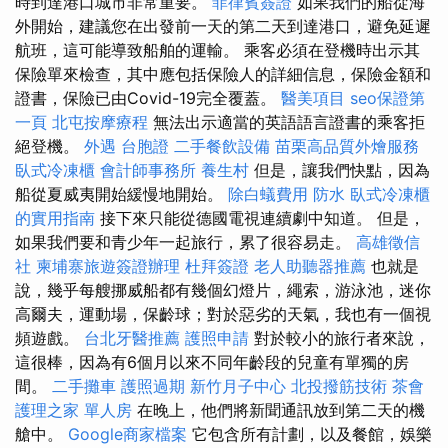
時到達港口城市非常重要。
菲律賓簽證
如果我們的船從海
外開始，建議您在出發前一天的第二天到達港口，避免延遲
航班，這可能導致船舶的運輸。 乘客必須在登機時出示其
保險單來檢查，其中應包括保險人的詳細信息，保險金額和
證書，保險已由Covid-19完全覆蓋。
醫美項目
seo保證第
一頁
北屯按摩療程
無法出示適當的英語語言證書的乘客拒
絕登機。
外遇
台胞證
二手餐飲設備
苗栗高品質外燴服務
臥式冷凍櫃
會計師事務所
養生村
但是，讓我們快點，因為
船從夏威夷開始緩慢地開始。
除白蟻費用
防水
臥式冷凍櫃
的實用指南
接下來只能從德國電視連續劇中知道。 但是，
如果我們要和青少年一起旅行，累了很容易走。
高雄徵信
社
柬埔寨旅遊簽證辦理
杜拜簽證
老人助聽器推薦
也就是
說，幾乎每艘挪威船都有幾個幻燈片，繩索，游泳池，迷你
高爾夫，運動場，保齡球；對於惡劣的天氣，我也有一個視
頻遊戲。
台北牙醫推薦
護照申請
對於較小的旅行者來說，
這很棒，因為有6個月以來不同年齡段的兒童有單獨的房
間。
二手攤車
護照過期
新竹月子中心
北投撥筋技術
茶會
護理之家 單人房
在晚上，他們將新聞通訊放到第二天的機
艙中。
Google商家檔案
它包含所有計劃，以及餐館，娛樂