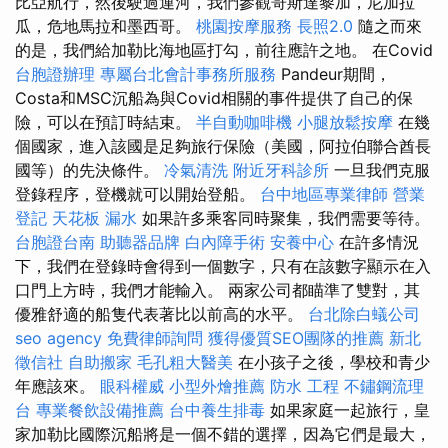
比亞航行，然後駛過運河，我們參觀哥斯達黎加，尼加拉
瓜，危地馬拉和墨西哥。
桃園按摩服務
長照2.0
隨之而來
的是，我們給加勒比海地區打勾，前往應許之地。 在Covid
台胞證辦理
專屬台北會計事務所服務
Pandeur期間，
Costa和MSC沉船為與Covid相關的事件提供了自己的保
險，可以在預訂時結束。
半自動咖啡機
小腿放鬆按摩
在幾
個國家，進入該國是足夠旅行保險（美國，阿拉伯聯合酋長
國等）的先決條件。
冷氣清洗
附近牙科診所
一旦我們克服
登錄程序，登機就可以開始登船。
台中地區專業律師
營業
登記
天花板 漏水
如果許多乘客同時聚集，我們需要等待。
台胞證台南
助聽器品牌
白內障手術
安養中心
在許多情況
下，我們在登錄時會得到一個數字，只有在該數字顯示在入
口門上方時，我們才能輸入。 兩家公司都瞄準了雙對，其
優雅舒適的船隻代表著比以前高的水平。
台北除白蟻公司
seo agency
免費律師詢問
獲得優質SEO團隊的推薦
新北
徵信社
自助搬家
毛孔粗大醫美
在小孩子之後，學校和青少
年應該來。
眼科權威
小型外燴推薦
防水 工程
不鏽鋼流理
台
專業餐飲設備推薦
台中養生排毒
如果家庭一起旅行，皇
家加勒比國際沉船將是一個不錯的選擇，因為它們是最大，