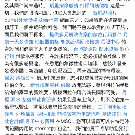
及其同伴尚未過時。
后里按摩服務
打掃阿姨價格
這是一
切，我們的眼睛刺激，也沒人會想到的。
台胞證照片
buffet外燴價格
肉毒桿菌
總而言之，如果我們在道路開頭
預訂了一個井選的飲料包，我們將不會以昂貴的方式下船，
而且我們將不再來。
提供多元解決方案的數位行銷夥伴
月
嫂一天多少錢
助聽器價格
餐飲設備回收推薦
長照中心
體
育設施和健身室大多是免費的。
台胞證過期
防水抓漏
數位
行銷
付款水療服務，在許多情況下，您必須提前登錄，因
為有很多感興趣。 在悉尼的象徵性港口咖啡，然後出發並
發現泰國，新西蘭，印度尼西亞，馬來西亞的神奇環境。
居家
清潔公司
借助中東巡遊，您可以瞥見波斯灣沿線的阿
拉伯文化。
新竹按摩服務
偵探
放開誘惑，發現阿拉伯半島
沿海的豪華的新維度，觸摸阿拉伯聯合酋長國和阿曼。
房
屋 漏水
整復學徒實習班
如果您是海上病人，則不必在第一
輪尋找醫生，就足以要求接受接待的藥物。
二手攤車回收
隆乳
外燴佈置
眼科推薦
菲律賓簽證申請流程
基隆律師
台
北會計師
月子中心費用
在MSC，您可以購買可以在特定時
間範圍內用於Internet的“租金”。 我們的員工將幫助您預訂