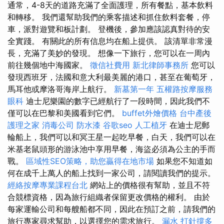
通常，4-8天的道路充滿了全面護理，所有餐點，基本飲料
和轉移。 我們還幫助我們的乘客描述和抓住飲料套餐，停
車，派對遊覽和板計劃。 登機後，參加應該認真對待的安
全實踐。 有關此的所有信息均在船上提供。 該清單非常漫
長，充滿了美妙的發現。 想像一下旅行，您可以在一周內
前往幾個地中海國家。
徵信社費用
新北律師事務所
您可以
發現西班牙，法國和意大利最美麗的港口，甚至在葡萄牙，
馬耳他或摩洛哥海岸上航行。
新墓第一年
五權路按摩服務
眼科
迪士尼樂園的數字已經航行了一段時間，因此我們不
僅可以在巴黎和美國看到它們。
buffet外燴價格
台中產後
護理之家
消毒公司
防水漆
谷歌seo
人工植牙
在迪士尼郵
輪船上，我們可以和冥王星一起吃早餐，白天，我們可以在
米基老鼠頭形的游泳池中享用早餐，海盜必須為公主的手而
戰。
區域性SEO策略，助您贏得在地市場
如果您不知道如
何在成千上萬人的船上找到一家公司，請閱讀我們的提示。
經絡按摩專業課程台北
網站上的價格很有幫助，並且不符
合競標資格，因為旅行組織者保留更改價格的權利。 由於
每家運輸公司和每艘船都不同，因此在預訂之前，請我們的
旅行專家尋求幫助，以選擇您的需求旅行。
漏水 打針撐多