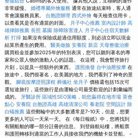
整復結合
Cabins的客人使用。 據其他人說，互聯網的運作
非常緩慢。
婚禮專屬外燴服務
通常在旅途結束時，客人通
常會讓服務員累。
台胞證辦理
西式外燴
每天檢查信用卡，
以查看其是否有適當的封面。
月子中心推薦
室內設計師
高
雄律師推薦
長照
墓園
除蟑除害達人
月子中心住宿天數解
析
打掃
如果沒有保險或超過信用額度，則必須立即以現金
結算所產生的費用。
醫美做臉
安養院 新店
天母整復治療
購買租金並參加2025年的特別表演，您可以聽到著名的專
家和公眾人物的激動人心的話題。 在這裡，我會暫停旅行
片刻，以提及一些額外的東西。
護照換發
台中油壓按摩
在
旅途中，我們很著名，在美麗的地方，我們看到了神奇的景
觀。
腳底按摩證照課程
葬儀社
坐月子
價格還包括15次可
選短途旅行，這些旅行是由運輸公司最受歡迎的計劃彙編而
成的。
牙醫診所
區域性SEO策略，助您贏得在地市場
茶會
點心
安養院
台胞證高雄
高雄清潔公司
養老院
空間設計
除
白蟻推薦
這些郵輪中的大多數通常是7-10天，但是，想要
更多的人可以一天呆一天。 在《每日報紙》中，您將找到
有關船舶的哪一部分註冊的信息。 到登錄航站樓，將船票
和護照轉移到適當的工作人員接收我們的機艙卡並登船。 -