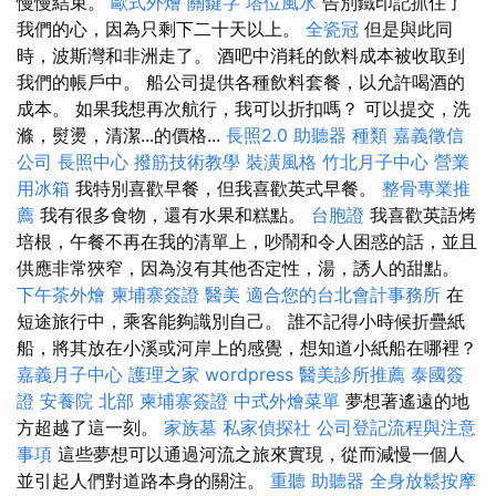
慢慢結束。
歐式外燴
關鍵字
塔位風水
告別鐵印記抓住了
我們的心，因為只剩下二十天以上。
全瓷冠
但是與此同
時，波斯灣和非洲走了。 酒吧中消耗的飲料成本被收取到
我們的帳戶中。 船公司提供各種飲料套餐，以允許喝酒的
成本。 如果我想再次航行，我可以折扣嗎？ 可以提交，洗
滌，熨燙，清潔...的價格...
長照2.0
助聽器 種類
嘉義徵信
公司
長照中心
撥筋技術教學
裝潢風格
竹北月子中心
營業
用冰箱
我特別喜歡早餐，但我喜歡英式早餐。
整骨專業推
薦
我有很多食物，還有水果和糕點。
台胞證
我喜歡英語烤
培根，午餐不再在我的清單上，吵鬧和令人困惑的話，並且
供應非常狹窄，因為沒有其他否定性，湯，誘人的甜點。
下午茶外燴
柬埔寨簽證
醫美
適合您的台北會計事務所
在
短途旅行中，乘客能夠識別自己。 誰不記得小時候折疊紙
船，將其放在小溪或河岸上的感覺，想知道小紙船在哪裡？
嘉義月子中心
護理之家
wordpress
醫美診所推薦
泰國簽
證
安養院 北部
柬埔寨簽證
中式外燴菜單
夢想著遙遠的地
方超越了這一刻。
家族墓
私家偵探社
公司登記流程與注意
事項
這些夢想可以通過河流之旅來實現，從而減慢一個人
並引起人們對道路本身的關注。
重聽 助聽器
全身放鬆按摩