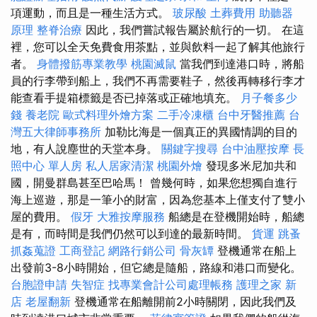
項運動，而且是一種生活方式。
玻尿酸
土葬費用
助聽器
原理
整脊治療
因此，我們嘗試報告屬於航行的一切。 在這
裡，您可以全天免費食用茶點，並與飲料一起了解其他旅行
者。
身體撥筋專業教學
桃園滅鼠
當我們到達港口時，將船
員的行李帶到船上，我們不再需要鞋子，然後再轉移行李才
能查看手提箱標籤是否已掉落或正確地填充。
月子餐多少
錢
養老院
歐式料理外燴方案
二手冷凍櫃
台中牙醫推薦
台
灣五大律師事務所
加勒比海是一個真正的異國情調的目的
地，有人說塵世的天堂本身。
關鍵字搜尋
台中油壓按摩
長
照中心 單人房
私人居家清潔
桃園外燴
發現多米尼加共和
國，開曼群島甚至巴哈馬！ 曾幾何時，如果您想獨自進行
海上巡遊，那是一筆小的財富，因為您基本上僅支付了雙小
屋的費用。
假牙
大雅按摩服務
船總是在登機開始時，船總
是有，而時間是我們仍然可以到達的最新時間。
貨運
跳蚤
抓姦蒐證
工商登記
網路行銷公司
骨灰罈
登機通常在船上
出發前3-8小時開始，但它總是隨船，路線和港口而變化。
台胞證申請
失智症
找專業會計公司處理帳務
護理之家 新
店
老屋翻新
登機通常在船離開前2小時關閉，因此我們及