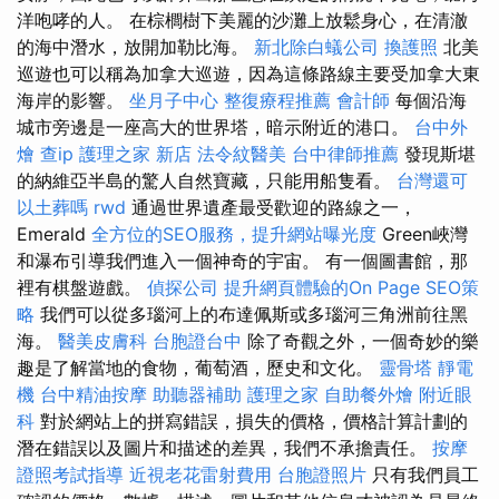
洋咆哮的人。 在棕櫚樹下美麗的沙灘上放鬆身心，在清澈
的海中潛水，放開加勒比海。
新北除白蟻公司
換護照
北美
巡遊也可以稱為加拿大巡遊，因為這條路線主要受加拿大東
海岸的影響。
坐月子中心
整復療程推薦
會計師
每個沿海
城市旁邊是一座高大的世界塔，暗示附近的港口。
台中外
燴
查ip
護理之家 新店
法令紋醫美
台中律師推薦
發現斯堪
的納維亞半島的驚人自然寶藏，只能用船隻看。
台灣還可
以土葬嗎
rwd
通過世界遺產最受歡迎的路線之一，
Emerald
全方位的SEO服務，提升網站曝光度
Green峽灣
和瀑布引導我們進入一個神奇的宇宙。 有一個圖書館，那
裡有棋盤遊戲。
偵探公司
提升網頁體驗的On Page SEO策
略
我們可以從多瑙河上的布達佩斯或多瑙河三角洲前往黑
海。
醫美皮膚科
台胞證台中
除了奇觀之外，一個奇妙的樂
趣是了解當地的食物，葡萄酒，歷史和文化。
靈骨塔
靜電
機
台中精油按摩
助聽器補助
護理之家
自助餐外燴
附近眼
科
對於網站上的拼寫錯誤，損失的價格，價格計算計劃的
潛在錯誤以及圖片和描述的差異，我們不承擔責任。
按摩
證照考試指導
近視老花雷射費用
台胞證照片
只有我們員工