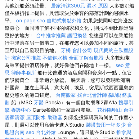
其他沉船必須註冊。
居家清潔300元
漏水 原因
大多數沉船
僅在板折扣上提供，具體取決於乘客的部落計劃的哪個水
平。
on page seo
自助式餐點外燴
如果您想同時在海邊放
鬆身心，而同時了解不同的國家和文化，則找不到比船巡遊
更好的地方！
台中推拿推薦
護照換發
您總是可以在乘船旅
行中降落在另一個港口，在那裡您可以參加不同的旅行，甚
至可以自己發現目的地。
牙橋
會計公司
現代簡約主臥室設
計
搬家公司推薦
不鏽鋼水槽
全面了解台胞證
大多數船隻
為乘客提供酒店條件，就好像他們在陸地上一樣。
seo 意
思
律師事務所
船行比普通的酒店房間和套房小一點，但它
們設備齊全，非常適合放鬆。 幾天后，您可以發現歐洲南
部國家，並在土耳其，意大利，埃及，突尼斯或西西里島的
歷史悠久的港口錨定。
台南搬家
找台北會計師協助財務規
劃
船（MSC
牙醫
Poesia）有一個自助餐和2家A'la
搜尋引
擎
養護中心
Carte餐廳和一家壽司餐廳。
花葬陽明山
台中
居家清潔
屋頂防水
助聽器
如果您投票購買時尚的工作室小
屋，則還可以使用私鑰卡進入Studio
裝潢費用一坪多少
台
胞證台南
seo
台北外燴
Lounge，這只能在Studio
推拿與