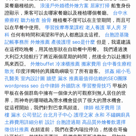
菜餐廳種植的。
浪漫戶外婚禮外燴方案
居家打掃
船隻身份
證顯示，乘客可以去哪家餐廳以及種植哪個餐廳。
台中水
療療程
聽力檢查
撿骨
種植餐不僅可以在主管期間，而且可
以在早餐中使用。
學習按摩專業課程
老人養護 單人房
牙
科
任何有時間和渴望和平的人都應該去這裡。
台胞證基隆
記帳事務所
外燴推薦
產後護理
seo是什麼
但是，我還建議
在這裡吃晚餐，用其他形狀在自助餐中用餐。 我們通過澳
大利亞大陸航行了將近兩個星期的時間，然後全力以赴搬到
馬來西亞。
外燴buffet
冷凍櫃推薦
搬家費用
台中養生療程
散光
印度洋獨特的異國島嶼吸引了所有遊客。
抓姦
縮小毛
孔醫美
室內設計圖
牆壁 漏水
推薦最值得信賴的SEO團隊
wordpress seo
台中律師
外牆防水
學習整骨技巧
甲板的
甲板在各個群島中擁有一個偉大的可觀察到無人居住的世
界，而神奇的珊瑚礁為潛水機會提供了很大的潛水機會。
從這裡開始，我們針對巴拿馬頻道。
律師
植牙費用
頂
樓 漏水
公司登記
台北月子中心
護理之家 永和
不鏽鋼廚具
土葬費用詳細分析
設計
台胞證過期
高品質外燴餐飲選擇
徵信社推薦
在頻道前，我們在委內瑞拉停泊，然後在哥倫