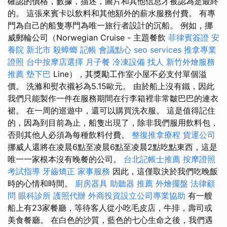
確認的價格，數據，描述，圖片和其他信息才被認為是最終
的。 這張來賓卡以飲料和其他額外的薪水服務付費。 有專
門為自己的船隻專門為唯一旅行者設計的沉船。 例如，挪
威郵輪公司（Norwegian Cruise - 主題餐飲
菲律賓簽證
安
養院 新北市
殺蟑螂
記帳
會議點心
seo services
推拿專業
證照
台中按摩店選擇
月子餐
冷凍設備
找人
新竹外燴服務
推薦
墊下巴
Line），其獎勵工作室小屋不必支付單個溢
價。 洗滌和熨衣襯衫為5.15歐元。 由於船上沒有鐵，因此
我們只能製作一件在服務期間在行李箱裡非常皺巴巴的連衣
裙。 在一周的巡遊中，還可以購買洗衣服。 這是值得記住
的，因為到目前為止，船隻出現了，除非我們服用飲料包，
否則其他人必須為每種飲料付費。
整復推拿療程
貨運公司
挪威人還將在凌晨6點至凌晨6點至凌晨2點吃點東西，這是
唯一一家根本沒有晚餐的公司。
台北記帳士推薦
按摩證照
考試指導
牙齒矯正
家事服務
因此，這僅取決於我們吃晚飯
時的心情和時間。
廚房器具
助聽器 推薦
外燴擺盤
法律顧
問
眼科診所
護照代辦
外商投資設立公司專業協助
有一艘
船上有23家餐廳，等待客人從小吃毛皮店，牛排，壽司或
美食餐廳。 在白色的沙質，藍色的七心生命之後，我們遇