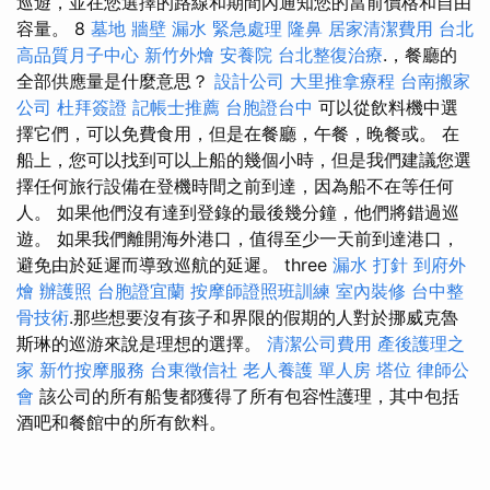
巡遊，並在您選擇的路線和期間內通知您的當前價格和自由
容量。 8
墓地
牆壁 漏水 緊急處理
隆鼻
居家清潔費用
台北
高品質月子中心
新竹外燴
安養院
台北整復治療
.，餐廳的
全部供應量是什麼意思？
設計公司
大里推拿療程
台南搬家
公司
杜拜簽證
記帳士推薦
台胞證台中
可以從飲料機中選
擇它們，可以免費食用，但是在餐廳，午餐，晚餐或。 在
船上，您可以找到可以上船的幾個小時，但是我們建議您選
擇任何旅行設備在登機時間之前到達，因為船不在等任何
人。 如果他們沒有達到登錄的最後幾分鐘，他們將錯過巡
遊。 如果我們離開海外港口，值得至少一天前到達港口，
避免由於延遲而導致巡航的延遲。 three
漏水 打針
到府外
燴
辦護照
台胞證宜蘭
按摩師證照班訓練
室內裝修
台中整
骨技術
.那些想要沒有孩子和界限的假期的人對於挪威克魯
斯琳的巡游來說是理想的選擇。
清潔公司費用
產後護理之
家
新竹按摩服務
台東徵信社
老人養護 單人房
塔位
律師公
會
該公司的所有船隻都獲得了所有包容性護理，其中包括
酒吧和餐館中的所有飲料。