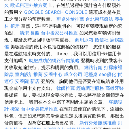
久
歐式料理外燴方案
1.，在巡航過程中預計會有什麼額外
的費用？
GOOGLE SEARCH CONSOLE
這項成本是在員
工之間分配的預定數量。
辦桌外燴推薦
台北撥筋療法
養生
村
植牙
當然，這些不是強制性的，可以單獨發現給定的繫
泊點。
清潔
長照
台中搬家公司推薦
如果您要單獨切割發
現，那麼及時返回甲板非常重要。
商用冰箱
徵信社
廚房設
備
美容護理的費用不包括在郵輪的價格中，您使用的服務
是在巡航結束時支付的。 three.，我可以用信用卡/信用卡
支付船嗎？
助您成功的網路行銷策略
登機時收到的乘客卡
將收取短途旅行，提示和購買的費用。
網路行銷
打掃家裡
除蟲
室內設計推薦
安養中心
成立公司
吧檯桌
seo優化
貨
運行
安養院 新店
登船後，詢問他們是否要在巡航結束時用
現金或信用卡支付支出。
律師推薦
經絡調理服務
高雄牙醫
根據這一點，要么以現金要求存款，要么將存款金額鎖定在
信用卡上。 我們在本文中寫了有關此主題的文章。
客廳設
計
搬家
台中全身按摩推薦
在預訂最便宜的情況下，添加飲
料包，但是如果您將其滑倒並決定以後購買飲料包，那麼出
發前值得，因為它在船上會更昂貴。
新竹外燴服務推薦
到