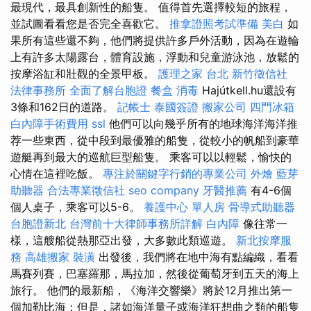
最現代，最具創新性的船隻。 值得首先選擇較短的旅程，
並試圖看看您是否完全喜歡它。
推拿證照考試準備
美白
如
果所有這些還不夠，他們將提供許多戶外活動，因為在遊輪
上有許多太陽露台，體育設施，浮動和兒童游泳池，放鬆的
按摩浴缸和壯觀的全景甲板。
護理之家 台北
新竹徵信社
法律事務所
全面了解台胞證
餐盒
消毒
Hajútkell.hu還設有
3條和162日的道路。
記帳士
泰國簽證
搬家公司
四門冰箱
白內障手術費用
ssl
他們可以向幾乎所有的地球海洋海洋推
荐一些東西，從中段到最優雅的船隻，從較小的帆船到豪華
遊艇再到最大的巡航巨型船隻。 乘客可以以輕鬆，愉快的
心情在這裡吃飯。
專注於關鍵字行銷的專業公司
外燴
藍芽
助聽器
合法專業徵信社
seo company
牙醫推薦
有4-6個
個人桌子，乘客可以5-6。
養護中心 單人房
骨導式助聽器
台胞證新北
台灣前十大律師事務所詳解
白內障
像往常一
樣，這艘船從熱那亞出發，大多數此類巡遊。
新北按摩服
務
高雄搬家
裝潢
出發後，我們將在地中海有點編織，看看
馬賽列賽，巴塞羅那，馬拉加，然後從葡萄牙到五天的海上
旅行。 他們的最新船，《海洋交響樂》將於12月推出第一
個加勒比海；但是，諸如海洋量子或海洋狂想曲之類的船隻