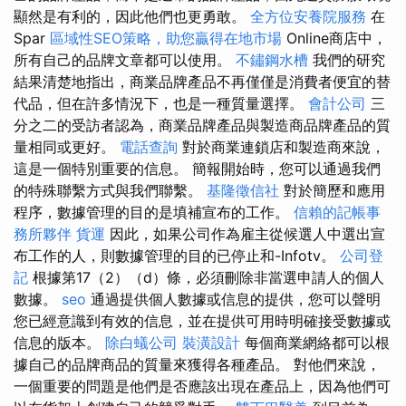
顯然是有利的，因此他們也更勇敢。
全方位安養院服務
在
Spar
區域性SEO策略，助您贏得在地市場
Online商店中，
所有自己的品牌文章都可以使用。
不鏽鋼水槽
我們的研究
結果清楚地指出，商業品牌產品不再僅僅是消費者便宜的替
代品，但在許多情況下，也是一種質量選擇。
會計公司
三
分之二的受訪者認為，商業品牌產品與製造商品牌產品的質
量相同或更好。
電話查詢
對於商業連鎖店和製造商來說，
這是一個特別重要的信息。 簡報開始時，您可以通過我們
的特殊聯繫方式與我們聯繫。
基隆徵信社
對於簡歷和應用
程序，數據管理的目的是填補宣布的工作。
信賴的記帳事
務所夥伴
貨運
因此，如果公司作為雇主從候選人中選出宣
布工作的人，則數據管理的目的已停止和-Infotv。
公司登
記
根據第17（2）（d）條，必須刪除非當選申請人的個人
數據。
seo
通過提供個人數據或信息的提供，您可以聲明
您已經意識到有效的信息，並在提供可用時明確接受數據或
信息的版本。
除白蟻公司
裝潢設計
每個商業網絡都可以根
據自己的品牌商品的質量來獲得各種產品。 對他們來說，
一個重要的問題是他們是否應該出現在產品上，因為他們可