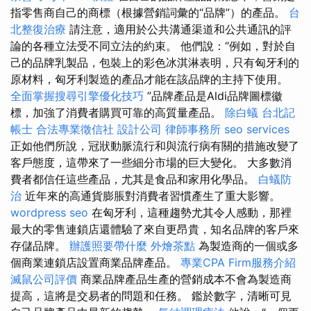
指零售商自己的商標（根據營銷詞彙的“品牌”）的產品。
台
北整復治療
請注意，適用於公共溝通渠道和公共通訊的評
論的各種立法受不同立法的約束。 他們說：“例如，對於自
己的品牌乳製品，包裝上的彩色冰淇淋表明，只有匈牙利的
原材料，匈牙利製造的產品才能在該品牌的主持下使用。
全面掌握搜尋引擎優化技巧
”品牌產品是Aldi品牌圖標徽
標，加強了消費者購買可靠的高質量產品。
除白蟻
台北記
帳士
合法專業徵信社
設計公司
律師事務所
seo services
正如他們所說，冠狀動脈流行和與流行病有關的措施改變了
客戶態度，這帶來了一些細分市場的巨大變化。 大多數消
費者都信任這些產品，尤其是食品和家用化學品。
白蟻防
治
近年來的高通貨膨脹對消費者習慣產生了重大影響。
wordpress seo
在匈牙利，這種趨勢尤其令人感動，那裡
最大的零售連鎖店還體驗了來自更昂貴，知名品牌的客戶來
存儲品牌。
辦護照要帶什麼
外燴茶點
為製造商的一個或多
個商業連鎖店設置商業品牌產品。
專業CPA Firm服務介紹
滅鼠公司評價
商業品牌產品生產的營銷成本不會為製造商
提高，這將是交易者的問題和任務。 鑑於數字，清晰可見