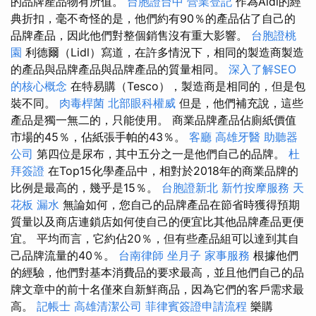
的品牌產品物有所值。
台胞證台中
營業登記
作為Aldi的經
典折扣，毫不奇怪的是，他們約有90％的產品佔了自己的
品牌產品，因此他們對整個銷售沒有重大影響。
台胞證桃
園
利德爾（Lidl）寫道，在許多情況下，相同的製造商製造
的產品與品牌產品與品牌產品的質量相同。
深入了解SEO
的核心概念
在特易購（Tesco），製造商是相同的，但是包
裝不同。
肉毒桿菌
北部眼科權威
但是，他們補充說，這些
產品是獨一無二的，只能使用。 商業品牌產品佔廁紙價值
市場的45％，佔紙張手帕的43％。
客廳
高雄牙醫
助聽器
公司
第四位是尿布，其中五分之一是他們自己的品牌。
杜
拜簽證
在Top15化學產品中，相對於2018年的商業品牌的
比例是最高的，幾乎是15％。
台胞證新北
新竹按摩服務
天
花板 漏水
無論如何，您自己的品牌產品在節省時獲得預期
質量以及商店連鎖店如何使自己的便宜比其他品牌產品更便
宜。 平均而言，它約佔20％，但有些產品組可以達到其自
己品牌流量的40％。
台南律師
坐月子
家事服務
根據他們
的經驗，他們對基本消費品的要求最高，並且他們自己的品
牌文章中的前十名僅來自新鮮商品，因為它們的客戶需求最
高。
記帳士
高雄清潔公司
菲律賓簽證申請流程
樂購