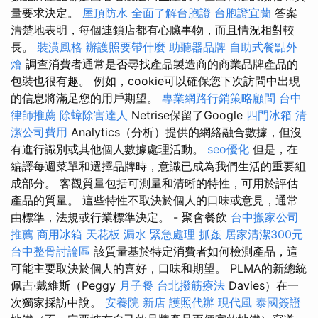
量要求決定。
屋頂防水
全面了解台胞證
台胞證宜蘭
答案
清楚地表明，每個連鎖店都有心臟事物，而且情況相對較
長。
裝潢風格
辦護照要帶什麼
助聽器品牌
自助式餐點外
燴
調查消費者通常是否尋找產品製造商的商業品牌產品的
包裝也很有趣。 例如，cookie可以確保您下次訪問中出現
的信息將滿足您的用戶期望。
專業網路行銷策略顧問
台中
律師推薦
除蟑除害達人
Netrise保留了Google
四門冰箱
清
潔公司費用
Analytics（分析）提供的網絡融合數據，但沒
有進行識別或其他個人數據處理活動。
seo優化
但是，在
編譯每週菜單和選擇品牌時，意識已成為我們生活的重要組
成部分。 客觀質量包括可測量和清晰的特性，可用於評估
產品的質量。 這些特性不取決於個人的口味或意見，通常
由標準，法規或行業標準決定。 - 聚會餐飲
台中搬家公司
推薦
商用冰箱
天花板 漏水 緊急處理
抓姦
居家清潔300元
台中整骨討論區
該質量基於特定消費者如何檢測產品，這
可能主要取決於個人的喜好，口味和期望。 PLMA的新總統
佩吉·戴維斯（Peggy
月子餐
台北撥筋療法
Davies）在一
次獨家採訪中說。
安養院 新店
護照代辦
現代風
泰國簽證