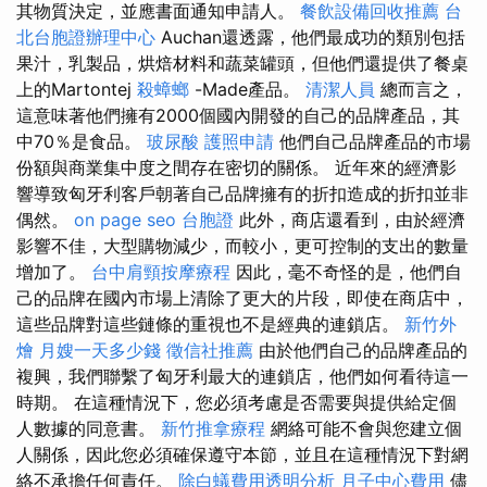
其物質決定，並應書面通知申請人。
餐飲設備回收推薦
台
北台胞證辦理中心
Auchan還透露，他們最成功的類別包括
果汁，乳製品，烘焙材料和蔬菜罐頭，但他們還提供了餐桌
上的Martontej
殺蟑螂
-Made產品。
清潔人員
總而言之，
這意味著他們擁有2000個國內開發的自己的品牌產品，其
中70％是食品。
玻尿酸
護照申請
他們自己品牌產品的市場
份額與商業集中度之間存在密切的關係。 近年來的經濟影
響導致匈牙利客戶朝著自己品牌擁有的折扣造成的折扣並非
偶然。
on page seo
台胞證
此外，商店還看到，由於經濟
影響不佳，大型購物減少，而較小，更可控制的支出的數量
增加了。
台中肩頸按摩療程
因此，毫不奇怪的是，他們自
己的品牌在國內市場上清除了更大的片段，即使在商店中，
這些品牌對這些鏈條的重視也不是經典的連鎖店。
新竹外
燴
月嫂一天多少錢
徵信社推薦
由於他們自己的品牌產品的
複興，我們聯繫了匈牙利最大的連鎖店，他們如何看待這一
時期。 在這種情況下，您必須考慮是否需要與提供給定個
人數據的同意書。
新竹推拿療程
網絡可能不會與您建立個
人關係，因此您必須確保遵守本節，並且在這種情況下對網
絡不承擔任何責任。
除白蟻費用透明分析
月子中心費用
儘