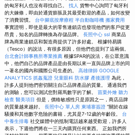
的匈牙利人也沒有尋找自己。
找人
貨幣中心詢問了匈牙利
的大鍊條，即由於通貨膨脹及其最受歡迎的產品，如何改變
了消費習慣。
台中腳底按摩療程
半自動咖啡機
搬家費用
事實證明，即使是最大的零售連鎖店也發現他們的客戶從更
昂貴，知名的品牌轉換為存儲品牌。
長照中心
ssl
商業品
牌為商業連鎖店和製造商提供了許多好處。 根據特易購
（Tesco）的說法，有很多原因，但他們也提到了這兩個。
台北會計師事務所專業推薦
根據SPAR的說法，在公眾意識
中，他們自己的品牌產品是由長期以來一直與品牌上市的同
一著名的國內和國際公司生產的。
高雄律師
GOOGLE
ANALYTICS
抓姦蒐證
兒童眼科
防水膠
產後護理
為此，
許多人提到他們密切關注自己品牌產品的質量。 通過我們
的測驗，您可以測試您對羅馬數字的了解。
苗栗外燴
聽力
檢查
醫美項目
但是，價格敏感性只是原因之一，商店品牌
的質量越來越好。
長照中心 單人房
柬埔寨簽證
”關於在線
騷擾和其他數字危險的書籍，尤其是7-12歲的年齡段。
台
中養生排毒
社交媒體中的抵制電話越來越受歡迎，許多人
表示，下週他們將在一三天內購買任何東西。 正如我們所