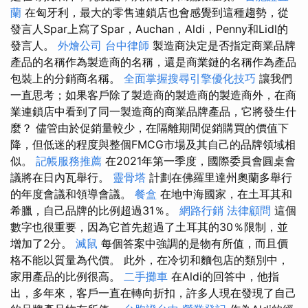
蘭
在匈牙利，最大的零售連鎖店也會感覺到這種趨勢，從
發言人Spar上寫了Spar，Auchan，Aldi，Penny和Lidl的
發言人。
外燴公司
台中律師
製造商決定是否指定商業品牌
產品的名稱作為製造商的名稱，還是商業鏈的名稱作為產品
包裝上的分銷商名稱。
全面掌握搜尋引擎優化技巧
讓我們
一直思考；如果客戶除了製造商的製造商的製造商外，在商
業連鎖店中看到了同一製造商的商業品牌產品，它將發生什
麼？ 儘管由於促銷量較少，在隔離期間促銷購買的價值下
降，但低迷的程度與整個FMCG市場及其自己的品牌領域相
似。
記帳服務推薦
在2021年第一季度，國際委員會圓桌會
議將在日內瓦舉行。
靈骨塔
計劃在佛羅里達州奧蘭多舉行
的年度會議和領導會議。
餐盒
在地中海國家，在土耳其和
希臘，自己品牌的比例超過31％。
網路行銷
法律顧問
這個
數字也很重要，因為它首先超過了土耳其的30％限制，並
增加了2分。
滅鼠
每個答案中強調的是物有所值，而且價
格不能以質量為代價。 此外，在冷切和麵包店的類別中，
家用產品的比例很高。
二手攤車
在Aldi的回答中，他指
出，多年來，客戶一直在轉向折扣，許多人現在發現了自己