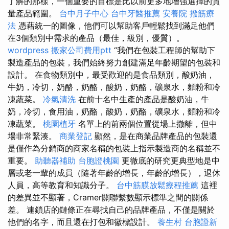
了解的那樣，一個重要的目標是比以前更多地增強選擇的質
量產品範圍。
台中月子中心
台中牙醫推薦
安養院
撥筋療
法
憑藉統一的圖像，他們可以幫助客戶輕鬆找到滿足他們
在3個類別中需求的產品（最佳，級別，優質）。
wordpress
搬家公司費用ptt
“我們在包裝工程師的幫助下
製造產品的包裝，我們始終努力創建滿足年齡期望的包裝和
設計。 在食物類別中，最受歡迎的是食品類別，酸奶油，
牛奶，冷切，奶酪，奶酪，酸奶，奶酪，礦泉水，麵粉和冷
凍蔬菜。
冷氣清洗
在前十名中生產的產品是酸奶油，牛
奶，冷切，食用油，奶酪，酸奶，奶酪，礦泉水，麵粉和冷
凍蔬菜。
桃園植牙
名單上的前兩個位置從場上撤離，但中
場非常緊湊。
商業登記
顯然，是在商業​​品牌產品的包裝還
是僅作為分銷商的商家名稱的包裝上指示製造商的名稱並不
重要。
助聽器補助
台胞證桃園
更徹底的研究更典型地是中
層或老一輩的成員（隨著年齡的增長，年齡的增長），退休
人員，高等教育和知識分子。
台中筋膜放鬆療程推薦
這裡
的差異並不顯著，Cramer關聯繫數顯示標準之間的關係
差。 連鎖店的鏈條正在尋找自己的品牌產品，不僅是關於
他們的名字，而且還在打包和徽標設計。
養生村
台胞證新