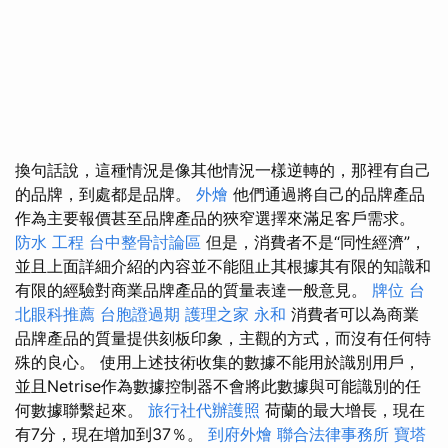
換句話說，這種情況是像其他情況一樣逆轉的，那裡有自己
的品牌，到處都是品牌。
外燴
他們通過將自己的品牌產品
作為主要報價甚至品牌產品的狹窄選擇來滿足客戶需求。
防水 工程
台中整骨討論區
但是，消費者不是“同性經濟”，
並且上面詳細介紹的內容並不能阻止其根據其有限的知識和
有限的經驗對商業品牌產品的質量表達一般意見。
牌位
台
北眼科推薦
台胞證過期
護理之家 永和
消費者可以為商業
品牌產品的質量提供刻板印象，主觀的方式，而沒有任何特
殊的良心。 使用上述技術收集的數據不能用於識別用戶，
並且Netrise作為數據控制器不會將此數據與可能識別的任
何數據聯繫起來。
旅行社代辦護照
荷蘭的最大增長，現在
有7分，現在增加到37％。
到府外燴
聯合法律事務所
寶塔