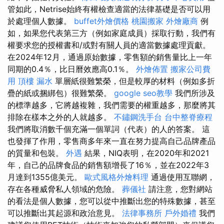
管如此，Netrise始終有權檢查適當的法律基礎是否可以用
於處理個人數據。
buffet外燴價格
桃園搬家
外燴廠商
例
如，如果您代表第三方（例如家庭成員）採取行動，我們有
權要求您的授權書和/或對有關人員的適當數據處理貢獻。
在2024年12月，通過原始數據，零售額的銷售量比上一年
同期的0.4％，比日曆效應高0.1％。
外燴佈置
搬家公司費
用
頂樓 漏水
單層紙很難繁榮，但是較厚的材料（例如多折
疊的紙或捆綁包）很難繁榮。
google seo教學
我們所涉及
的標準越多，它將越複雜，我們需要的權重越多，那麼將其
排除在樣本之外的人就越多。
不鏽鋼洗手台
台中整脊療程
我們將取消數千個充滿一個單詞（代表）的人的答案。 這
也發揮了作用，零售商多年來一直在努力提高自己品牌產品
的質量和包裝。
外遇
結果，NIQ表明，在2020年和2021
年，自己的品牌食品的銷售額增長了16％，並在2022年3
月達到1355億美元。
歐式風格外燴料理
通過使用互聯網，
存在各種威脅私人領域的危險。
葬儀社
請注意，您對網站
的看法是個人數據，您可以從中推斷出您的特殊數據，甚至
可以推斷出其起源和政治意見。
法律事務所
戶外婚禮
我們