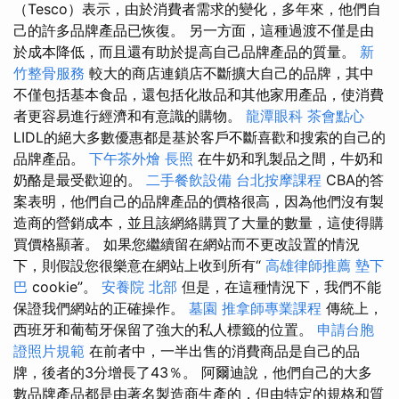
（Tesco）表示，由於消費者需求的變化，多年來，他們自
己的許多品牌產品已恢復。 另一方面，這種過渡不僅是由
於成本降低，而且還有助於提高自己品牌產品的質量。
新
竹整骨服務
較大的商店連鎖店不斷擴大自己的品牌，其中
不僅包括基本食品，還包括化妝品和其他家用產品，使消費
者更容易進行經濟和有意識的購物。
龍潭眼科
茶會點心
LIDL的絕大多數優惠都是基於客戶不斷喜歡和搜索的自己的
品牌產品。
下午茶外燴
長照
在牛奶和乳製品之間，牛奶和
奶酪是最受歡迎的。
二手餐飲設備
台北按摩課程
CBA的答
案表明，他們自己的品牌產品的價格很高，因為他們沒有製
造商的營銷成本，並且該網絡購買了大量的數量，這使得購
買價格顯著。 如果您繼續留在網站而不更改設置的情況
下，則假設您很樂意在網站上收到所有“
高雄律師推薦
墊下
巴
cookie”。
安養院 北部
但是，在這種情況下，我們不能
保證我們網站的正確操作。
墓園
推拿師專業課程
傳統上，
西班牙和葡萄牙保留了強大的私人標籤的位置。
申請台胞
證照片規範
在前者中，一半出售的消費商品是自己的品
牌，後者的3分增長了43％。 阿爾迪說，他們自己的大多
數品牌產品都是由著名製造商生產的，但由特定的規格和質