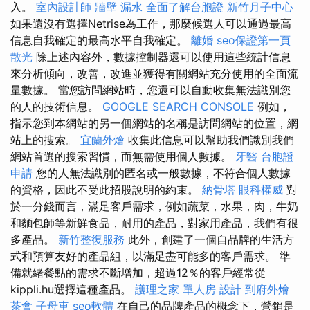
入。
室內設計師
牆壁 漏水
全面了解台胞證
新竹月子中心
如果還沒有選擇Netrise為工作，那麼候選人可以通過最高
信息自我確定的最高水平自我確定。
離婚
seo保證第一頁
散光
除上述內容外，數據控制器還可以使用這些統計信息
來分析傾向，改善，改進並獲得有關網站充分使用的全面流
量數據。 當您訪問網站時，您還可以自動收集無法識別您
的人的技術信息。
GOOGLE SEARCH CONSOLE
例如，
指示您到本網站的另一個網站的名稱是訪問網站的位置，網
站上的搜索。
宜蘭外燴
收集此信息可以幫助我們識別我們
網站首選的搜索習慣，而無需使用個人數據。
牙醫
台胞證
申請
您的人無法識別的匿名或一般數據，不符合個人數據
的資格，因此不受此招股說明的約束。
納骨塔
眼科權威
對
於一分錢而言，滿足客戶需求，例如蔬菜，水果，肉，牛奶
和麵包師等新鮮食品，耐用的產品，對家用產品，我們有很
多產品。
新竹整復服務
此外，創建了一個自品牌的生活方
式和預算友好的產品組，以滿足盡可能多的客戶需求。 準
備就緒餐點的需求不斷增加，超過12％的客戶經常從
kippli.hu選擇這種產品。
護理之家 單人房
設計
到府外燴
茶會
子母車
seo軟體
在自己的品牌產品的概念下，營銷是