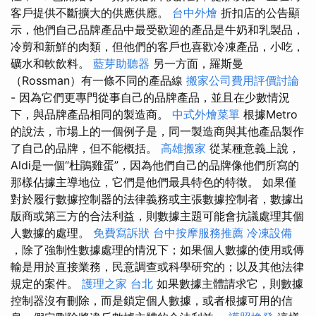
客戶提供不斷擴大的供應供應。
台中外燴
折扣店的公告顯
示，他們自己品牌產品中最受歡迎的產品是牛奶和乳製品，
冷剪和新鮮的肉類，但他們的客戶也喜歡冷凍產品，小吃，
礦水和軟飲料。
藍芽助聽器
另一方面，羅斯曼
（Rossman）有一條不同的產品線
搬家公司費用評價討論
- 因為它們更專門從事自己的品牌產品，並且在少數情況
下，與品牌產品相同的製造商。
中式外燴菜單
根據Metro
的說法，市場上的一個例子是，同一製造商與其他產品製作
了自己的品牌，但不能概括。
高雄搬家
從某種意義上說，
Aldi是一個“杜鵑雞蛋”，因為他們自己的品牌像他們所寫的
那樣佔據主導地位，它們是他們最具特色的特徵。 如果僅
對於履行數據控制器的法律義務或主張數據控制者，數據出
版商或第三方的合法利益，則數據主題可能會抗議處理其個
人數據的處理。
免費寫訴狀
台中按摩服務推薦
冷凍設備
，除了強制性數據處理的情況下；如果個人數據的使用或傳
輸是用於直接業務，民意調查或科學研究的；以及其他法律
規定的案件。
護理之家 台北
如果數據主體請求它，則數據
控制器沒有刪除，而是鎖定個人數據，或者根據可用的信