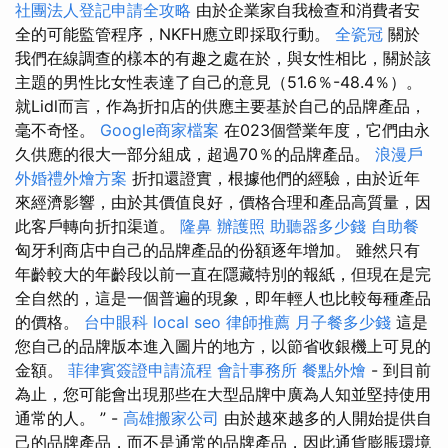
社團法人登記申請全攻略
由於企業家自我檢查和消費者安
全的可能監管程序，NKFH應立即採取行動。
全瓷冠
關於
我們在線調查的樣本的有趣之處在於，與女性相比，關於該
主題的男性比女性表達了自己的意見（51.6％-48.4％）。
就Lidl而言，作為折扣店的供應主要基於自己的品牌產品，
毫不奇怪。
Google商家檔案
在023個營業年度，它們由永
久供應的很大一部分組成，超過70％的品牌產品。
浪漫戶
外婚禮外燴方案
折扣還證實，根據他們的經驗，由於近年
來經濟影響，由於其價值良好，價格合理和產品高質量，因
此客戶轉向折扣渠道。
隆鼻
辦護照
助聽器多少錢
自助餐
匈牙利商店中自己的品牌產品的份額逐年增加。 雖然只有
年齡較大的年齡段以前一直在隱藏特別的報紙，但現在是完
全自然的，這是一個普遍的現象，即年輕人也比較每種產品
的價格。
台中眼科
local seo
律師推薦
月子餐多少錢
這是
您自己的品牌版本進入圖片的地方，以節省收銀機上可見的
金額。
菲律賓簽證申請流程
會計事務所
餐點外燴
- 到目前
為止，您可能會出現那些在大型品牌中廣為人知並堅持使用
通常的人。 ” -
高雄搬家公司
由於越來越多的人開始提供自
己的品牌產品，而不是通常的品牌產品，因此通貨膨脹環境