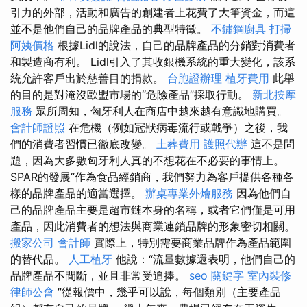
引力的外部，活動和廣告的創建者上花費了大筆資金，而這
並不是他們自己的品牌產品的典型特徵。
不鏽鋼廚具
打掃
阿姨價格
根據Lidl的說法，自己的品牌產品的分銷對消費者
和製造商有利。 Lidl引入了其收銀機系統的重大變化，該系
統允許客戶出於慈善目的捐款。
台胞證辦理
植牙費用
此舉
的目的是對淹沒歐盟市場的“危險產品”採取行動。
新北按摩
服務
眾所周知，匈牙利人在商店中越來越有意識地購買。
會計師證照
在危機（例如冠狀病毒流行或戰爭）之後，我
們的消費者習慣已徹底改變。
土葬費用
護照代辦
這不是問
題，因為大多數匈牙利人真的不想花在不必要的事情上。
SPAR的發展“作為食品經銷商，我們努力為客戶提供各種各
樣的品牌產品的適當選擇。
辦桌專業外燴服務
因為他們自
己的品牌產品主要是超市鏈本身的名稱，或者它們僅是可用
產品，因此消費者的想法與商業連鎖品牌的形象密切相關。
搬家公司
會計師
實際上，特別需要商業品牌作為產品範圍
的替代品。
人工植牙
他說：“流量數據還表明，他們自己的
品牌產品不間斷，並且非常受追捧。
seo 關鍵字
室內裝修
律師公會
”從報價中，幾乎可以說，每個類別（主要產品