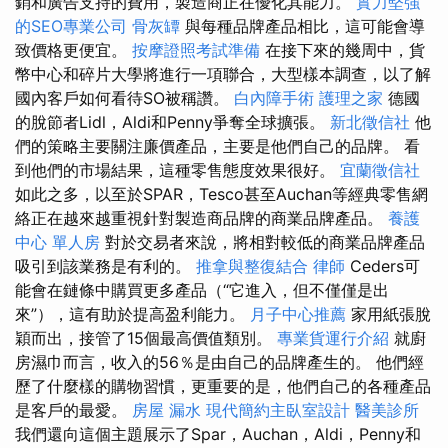
銷和廣告支持的費用，製造商正在優化其能力。
實力堅強
的SEO專業公司
骨灰罈
與每種品牌產品相比，這可能會導
致價格更便宜。
按摩證照考試準備
在接下來的幾周中，貨
幣中心和碎片大學將進行一項聯合，大型樣本調查，以了解
國內客戶如何看待SO被稱讚。
白內障手術
護理之家
德國
的脫節者Lidl，Aldi和Penny爭奪全球擴張。
新北徵信社
他
們的策略主要關注廉價產品，主要是他們自己的品牌。 看
到他們的市場結果，這種零售態度效果很好。
宜蘭徵信社
如此之多，以至於SPAR，Tesco甚至Auchan等經典零售網
絡正在越來越重視針對製造商品牌的商業品牌產品。
養護
中心 單人房
對於交易者來說，將相對較低的商業品牌產品
吸引到該業務是有利的。
推拿與整復結合
律師
Ceders可
能會在鏈條中購買更多產品（“它進入，但不僅僅是出
來”），這有助於提高盈利能力。
月子中心推薦
家用紙張脫
穎而出，接管了15個最高價值類別。
專業貨運行介紹
就廚
房濕巾而言，收入的56％是由自己的品牌產生的。 他們經
歷了什麼樣的購物習慣，更重要的是，他們自己的各種產品
是客戶的最愛。
房屋 漏水
現代簡約主臥室設計
醫美診所
我們還向這個主題展示了Spar，Auchan，Aldi，Penny和