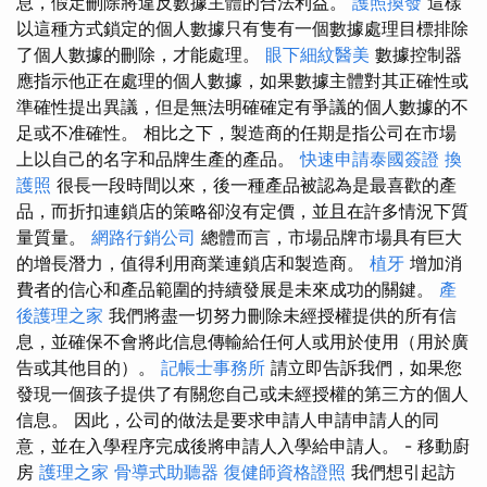
息，假定刪除將違反數據主體的合法利益。
護照換發
這樣
以這種方式鎖定的個人數據只有隻有一個數據處理目標排除
了個人數據的刪除，才能處理。
眼下細紋醫美
數據控制器
應指示他正在處理的個人數據，如果數據主體對其正確性或
準確性提出異議，但是無法明確確定有爭議的個人數據的不
足或不准確性。 相比之下，製造商的任期是指公司在市場
上以自己的名字和品牌生產的產品。
快速申請泰國簽證
換
護照
很長一段時間以來，後一種產品被認為是最喜歡的產
品，而折扣連鎖店的策略卻沒有定價，並且在許多情況下質
量質量。
網路行銷公司
總體而言，市場品牌市場具有巨大
的增長潛力，值得利用商業連鎖店和製造商。
植牙
增加消
費者的信心和產品範圍的持續發展是未來成功的關鍵。
產
後護理之家
我們將盡一切努力刪除未經授權提供的所有信
息，並確保不會將此信息傳輸給任何人或用於使用（用於廣
告或其他目的）。
記帳士事務所
請立即告訴我們，如果您
發現一個孩子提供了有關您自己或未經授權的第三方的個人
信息。 因此，公司的做法是要求申請人申請申請人的同
意，並在入學程序完成後將申請人入學給申請人。 - 移動廚
房
護理之家
骨導式助聽器
復健師資格證照
我們想引起訪