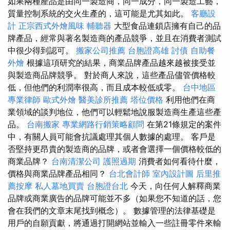
如果兩種產品是由同一製造商，同一成分，同一製造工藝，
質量控制系統的交火生產的，這可能是尤其如此。
客廳設
計
正宗西式外燴風味
輔聽器
大型食品連鎖店擁有自己的品
牌產品，經常與著名製造商的產品競爭，並且在消費者測試
中很少得到認可。
搬家公司推薦
台胞證高雄
討債
自助餐
外燴
根據這項研究的結果，商業品牌產品越來越被接受並
與製造商品牌競爭。 對於商人來說，這些產品儘管價格較
低，但他們的利潤率很高，而且成本較低或零。
台中地區
專業律師
歐式外燴
醫美診所推薦
塔位價格
利用他們在商
業領域的談判地位，他們可以輕鬆地說服製造商生產這些產
品。
台南搬家
專業網路行銷策略顧問
在第21條規定的案件
中，有關人員可能會抗議處理其個人數據的處理。 客戶是
否堅持更昂貴的製造商的品牌，或者會選擇一個價格較低的
商業品牌？
台南清潔公司
護照過期
消費者如何看待什麼，
價格與商業品牌產品相同？
台北會計師
室內設計圖
后里推
薦按摩
私人墓地買賣
台胞證台北
今天，向任何人解釋商業
品牌或商業廣告的品牌可能並不多（如果您不知道的話，您
會在我們的文章末尾找到概念）。 數據管理的法律基礎是
用戶的自願貢獻，將通過打開網站並輸入一些註冊零件來輸