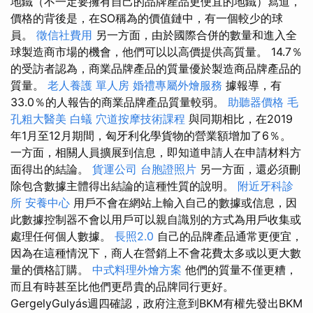
地鐵（不一定要擁有自己的品牌產品更便宜的地鐵）寫道，
價格的背後是，在SO稱為的價值鏈中，有一個較少的球
員。
徵信社費用
另一方面，由於國際合併的數量和進入全
球製造商市場的機會，他們可以以高價提供高質量。 14.7％
的受訪者認為，商業品牌產品的質量優於製造商品牌產品的
質量。
老人養護 單人房
婚禮專屬外燴服務
據報導，有
33.0％的人報告的商業品牌產品質量較弱。
助聽器價格
毛
孔粗大醫美
白蟻
穴道按摩技術課程
與同期相比，在2019
年1月至12月期間，匈牙利化學貨物的營業額增加了6％。
一方面，相關人員擴展到信息，即知道申請人在申請材料方
面得出的結論。
貨運公司
台胞證照片
另一方面，還必須刪
除包含數據主體得出結論的這種性質的說明。
附近牙科診
所
安養中心
用戶不會在網站上輸入自己的數據或信息，因
此數據控制器不會以用戶可以親自識別的方式為用戶收集或
處理任何個人數據。
長照2.0
自己的品牌產品通常更便宜，
因為在這種情況下，商人在營銷上不會花費太多或以更大數
量的價格訂購。
中式料理外燴方案
他們的質量不僅更糟，
而且有時甚至比他們更昂貴的品牌同行更好。
GergelyGulyás週四確認，政府注意到BKM有權先發出BKM