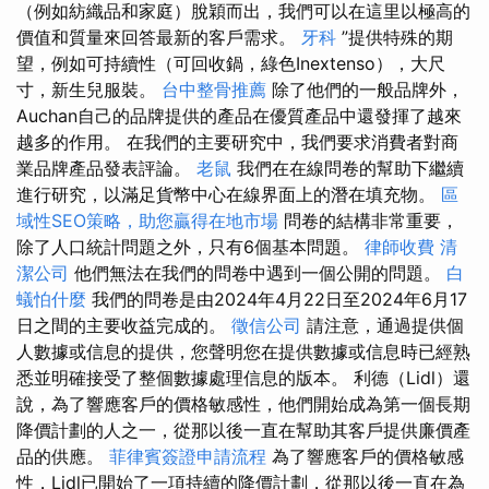
（例如紡織品和家庭）脫穎而出，我們可以在這里以極高的
價值和質量來回答最新的客戶需求。
牙科
”提供特殊的期
望，例如可持續性（可回收鍋，綠色Inextenso），大尺
寸，新生兒服裝。
台中整骨推薦
除了他們的一般品牌外，
Auchan自己的品牌提供的產品在優質產品中還發揮了越來
越多的作用。 在我們的主要研究中，我們要求消費者對商
業品牌產品發表評論。
老鼠
我們在在線問卷的幫助下繼續
進行研究，以滿足貨幣中心在線界面上的潛在填充物。
區
域性SEO策略，助您贏得在地市場
問卷的結構非常重要，
除了人口統計問題之外，只有6個基本問題。
律師收費
清
潔公司
他們無法在我們的問卷中遇到一個公開的問題。
白
蟻怕什麼
我們的問卷是由2024年4月22日至2024年6月17
日之間的主要收益完成的。
徵信公司
請注意，通過提供個
人數據或信息的提供，您聲明您在提供數據或信息時已經熟
悉並明確接受了整個數據處理信息的版本。 利德（Lidl）還
說，為了響應客戶的價格敏感性，他們開始成為第一個長期
降價計劃的人之一，從那以後一直在幫助其客戶提供廉價產
品的供應。
菲律賓簽證申請流程
為了響應客戶的價格敏感
性，Lidl已開始了一項持續的降價計劃，從那以後一直在為