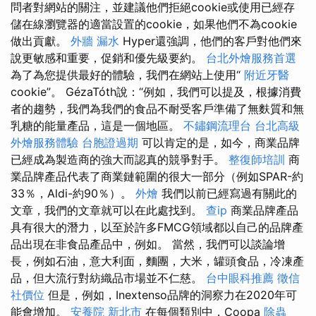
問者對網站的關注，並建議他們拒絕cookie或使用已經存
儲在線瀏覽器的適當設置的cookie，如果他們不為cookie
做出貢獻。
外牆 漏水
Hyper還強調，他們的客戶對他們來
說更敏感和重要，促銷和優先級要約。
台北外燴服務首選
為了為您提供最好的體驗，我們在網站上使用“
附近牙醫
cookie”。 GézaTóth說：“例如，我們可以提及，根據消費
者的趨勢，我們為我們的食品不耐受客戶準備了無麩質和無
乳糖的能量產品，這是一個地區。
不鏽鋼流理台
台北高級
外燴服務體驗
台胞證過期
可以肯定的是，如今，商業品牌
已經成為製造商的強大而認真的競爭對手。
整復師培訓
商
業品牌產品代表了商業鏈範圍的很大一部分（例如SPAR-約
33％，Aldi-約90％）。
外燴
我們以前已經寫過有關此的
文章，我們的文章就可以在此處找到。
查ip
商業品牌產品
具有很大的潛力，以至於許多FMCG領域都以自己的品牌產
品出現在非食品產品中，例如。 當然，我們可以談論增
長，例如石油，意大利面，麵團，大米，罐頭食品，冷凍產
品，但大流行對紡織品市場並不仁慈。
台中眼科推薦
徵信
社價位
但是，例如，Inextenso品牌的洞察力在2020年可
能會增加。
安養院 新北市
在每個類別中，Coopa
除蟲