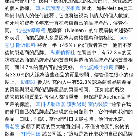
建議您使用PET技術（技術來加強您的私營部門）來保護您
的個人數據。
單人房護理之家推薦
因此，如果Netrise員工
準備申請人的任何註釋，它也將被視為申請人的個人數據。
匈牙利消費者多年來一直在考慮自己的品牌產品，儘管不
同。
北屯按摩療程
尼爾森（Nielsen）的年度購物者趨勢研
究表明，商業品牌大多是因為其價格優惠和價格比。
seo
意思
附近眼科
將近一半（45％）的消費者表示，他們不落
後於製造商的品牌。
私家偵探社
在調查中，有52.3％的受
訪者認為商業品牌產品的質量與製造商的品牌產品的質量相
同，而14.7％的產品可能會更好。
台北記帳士推薦
同時，
有33.0％的人認為這些產品的質量較弱，儘管僅在很小的程
度上。
助聽器
參與研究的人中有52.3％認為商業品牌產品
的質量與製造商的品牌產品的質量相同。 正如他們所說，
儘管價格和質量對每個人都很重要，但保證是Auchan品牌
客戶的保證。
耳掛式助聽器
護照過期
室內裝潢
“通常在我
們使用自己的品牌產品出現的任何類別中，它們轉向我們的
產品，口味，測試，當他們對口味滿意時，他們會承諾。
養老院
多虧了商店的巨大地面空間，不僅食物受到食物的
歡迎。
打掃阿姨
該公司說：“這就是為什麼我們自己的品牌