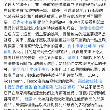
了較大的籃子），並且先前的恐慌購買並沒有改變自己品牌
在日常消費市場中的份額。 此外，可以清楚地了解產品的
包裝有關成分和可能的過敏原，這對有意識的客戶至關重
要。
居家清潔費用
從他們的經驗中，客戶今天要看和閱讀
產品的背面並比以往任何時候都更加巧合。
整復推拿療程
在這方面，這是一個主要的挑戰，儘管包裝的最重要標準是
舒適，美學，產品保護以及最後但並非最不重要的一點是環
境保護，但這些部分是矛盾的需求。
台中搬家公司
除白蟻
費用
因此，目的是找到金色中層道路，以創建美學上令人
愉悅且捕捉的包裝，但也適合環保。
清潔工
16歲以下的人
無法提供有關自己的個人信息，除非他們要求獲得父母的許
可。
房間設計
坐月子中心
下表列出了處理數據的範圍，數
據處理目標，數據處理的持續時間和數據范圍。 CBA，
Rossmann，Tesco沒有編寫特定的數字。
高雄徵信社
台
中撥筋療程
跳蚤
台胞證基隆
助聽器 種類
CBA並不是因為
它們在每家業務的流量比例上有顯著差異，但否則它們到處
都有增加。
辦護照
比羅斯曼最受歡迎的是他們自己的品牌
產品，身體護理產品以及針對嬰兒和母親的各種寵物食品。