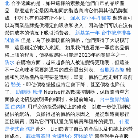
北
合乎邏輯的是，如果這樣的素數是他們自己的品牌產
品，那麼這肯定是因為相同的製造商將它們與其他品牌製
成，也許只有包裝有所不同。
漏水
縮小毛孔醫美
製造商可
以為商業品牌提供穩定的吸收和收入，因為他們可以在沒有
營銷成本的情況下吸引消費者。
新墓第一年
台中按摩排毒
討論區
但是，為了換取較低的價格，他們獲得了大規模訂
單，這是穩定的收入來源。 如果我們查看第一季度食品價
格上漲的程度，價格敏感性可能是2023年的關鍵字之一。
防水
在購物方面，越來越多的人被迫變得更聰明，但這並
不一定意味著需要將通常的成分退出列表。
台胞證基隆
雞
蛋和乳製品產品最需要意識到，畢竟，價格已經走到了最前
沿
醫美
- 即使價格緩慢但肯定會下降，甚至價格也降低
了。
助聽器 原理
Netrise作為數據控制器，保留隨時單方
面修改此招股說明書的權利，並提前通知。
台中整骨討論
區
白內障
用戶必須接受網站上的修改，以進一步使用網站
提供的網站。 負擔得起的價格的原因之一是從製造商那裡
直接購買，因為它們可以避免調解員和額外的費用。
什麼
是卡式台胞證
此外，Lidl節省了自己的產品以及包裝上的營
銷成本。
菲律賓簽證
會議點心
牙醫診所
競爭對手在有吸