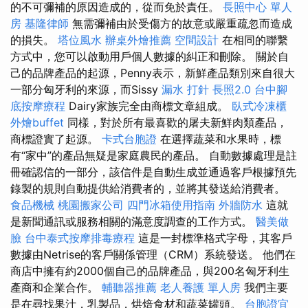
的不可彌補的原因造成的，從而免於責任。
長照中心 單人
房
基隆律師
無需彌補由於受傷方的故意或嚴重疏忽而造成
的損失。
塔位風水
辦桌外燴推薦
空間設計
在相同的聯繫
方式中，您可以啟動用戶個人數據的糾正和刪除。 關於自
己的品牌產品的起源，Penny表示，新鮮產品類別來自很大
一部分匈牙利的來源，而Sissy
漏水 打針
長照2.0
台中腳
底按摩療程
Dairy家族完全由商標文章組成。
臥式冷凍櫃
外燴buffet
同樣，對於所有最喜歡的屠夫新鮮肉類產品，
商標證實了起源。
卡式台胞證
在選擇蔬菜和水果時，標
有“家中”的產品無疑是家庭農民的產品。 自動數據處理是註
冊確認信的一部分，該信件是自動生成並通過客戶根據預先
錄製的規則自動提供給消費者的，並將其發送給消費者。
食品機械
桃園搬家公司
四門冰箱使用指南
外牆防水
這就
是新聞通訊或服務相關的滿意度調查的工作方式。
醫美做
臉
台中泰式按摩排毒療程
這是一封標準格式字母，其客戶
數據由Netrise的客戶關係管理（CRM）系統發送。 他們在
商店中擁有約2000個自己的品牌產品，與200名匈牙利生
產商和企業合作。
輔聽器推薦
老人養護 單人房
我們主要
是在尋找果汁，乳製品，烘焙食材和蔬菜罐頭。
台胞證宜