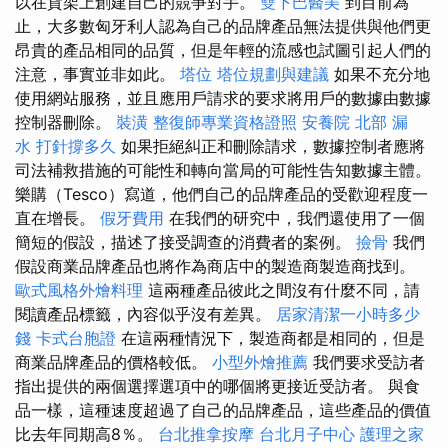
以在貨架上創建自己的競爭對手。
雙下巴醫美
到目前為
止，大多數匈牙利人認為自己的品牌產品無法提供與他們更
昂貴的產品相同的品質，但是年輕的流感也試圖引起人們的
注意，事實並非如此。
塔位
塔位規劃與建議
如果不充分地
使用網站服務，並且應用戶請求的要求將用戶的數據由數據
控制器刪除。
裝潢
整復師專業資格證照
安養院 北部
漏
水 打針撐多久
如果拒絕糾正和刪除請求，數據控制者應將
司法補救措施的可能性和轉向當局的可能性告知數據主體。
樂購（Tesco）寫道，他們自己的品牌產品的受歡迎程度一
直在增長。
假牙費用
在我們的研究中，我們還使用了一個
簡短的假設，描述了接受調查的消費者的案例。
撿骨
我們
假設商業品牌產品也將作為商店中的製造商製造商找到。
歐式風格外燴料理
這兩種產品彼此之間沒有什麼不同，請
閱讀產品標籤，內容似乎沒有差異。
居家清潔一小時多少
錢
卡式台胞證
在這兩種情況下，製造商都是相同的，但是
商業品牌產品的價格較低。
小型外燴推薦
我們要求受訪者
指出提供的兩個選擇選項中的哪個將更接近受訪者。 與食
品一樣，這種速度超過了自己的品牌產品，這些產品的價值
比去年同期高8％。
台北推拿按摩
台北月子中心
護理之家