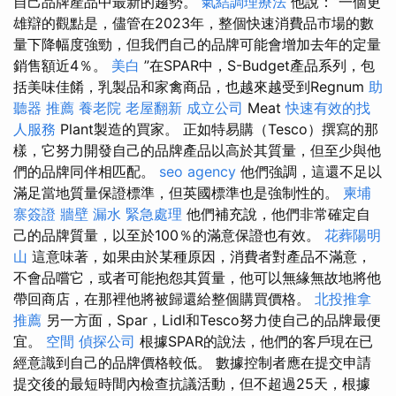
自己品牌產品中最新的趨勢。
氣結調理療法
他說：“一個更
雄辯的觀點是，儘管在2023年，整個快速消費品市場的數
量下降幅度強勁，但我們自己的品牌可能會增加去年的定量
銷售額近4％。
美白
”在SPAR中，S-Budget產品系列，包
括美味佳餚，乳製品和家禽商品，也越來越受到Regnum
助
聽器 推薦
養老院
老屋翻新
成立公司
Meat
快速有效的找
人服務
Plant製造的買家。 正如特易購（Tesco）撰寫的那
樣，它努力開發自己的品牌產品以高於其質量，但至少與他
們的品牌同伴相匹配。
seo agency
他們強調，這還不足以
滿足當地質量保證標準，但英國標準也是強制性的。
柬埔
寨簽證
牆壁 漏水 緊急處理
他們補充說，他們非常確定自
己的品牌質量，以至於100％的滿意保證也有效。
花葬陽明
山
這意味著，如果由於某種原因，消費者對產品不滿意，
不會品嚐它，或者可能抱怨其質量，他可以無緣無故地將他
帶回商店，在那裡他將被歸還給整個購買價格。
北投推拿
推薦
另一方面，Spar，Lidl和Tesco努力使自己的品牌最便
宜。
空間
偵探公司
根據SPAR的說法，他們的客戶現在已
經意識到自己的品牌價格較低。 數據控制者應在提交申請
提交後的最短時間內檢查抗議活動，但不超過25天，根據