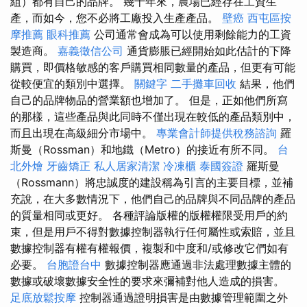
組）都有自己的品牌。 幾十年來，農場已經存在工資生
產，而如今，您不必將工廠投入生產產品。
壁癌
西屯區按
摩推薦
眼科推薦
公司通常會成為可以使用剩餘能力的工資
製造商。
嘉義徵信公司
通貨膨脹已經開始如此估計的下降
購買，即價格敏感的客戶購買相同數量的產品，但更有可能
從較便宜的類別中選擇。
關鍵字
二手攤車回收
結果，他們
自己的品牌物品的營業額也增加了。 但是，正如他們所寫
的那樣，這些產品與此同時不僅出現在較低的產品類別中，
而且出現在高級細分市場中。
專業會計師提供稅務諮詢
羅
斯曼（Rossman）和地鐵（Metro）的接近有所不同。
台
北外燴
牙齒矯正
私人居家清潔
冷凍櫃
泰國簽證
羅斯曼
（Rossmann）將忠誠度的建設稱為引言的主要目標，並補
充說，在大多數情況下，他們自己的品牌與不同品牌的產品
的質量相同或更好。 各種評論版權的版權權限受用戶的約
束，但是用戶不得對數據控制器執行任何屬性或索賠，並且
數據控制器有權有權報價，複製和中度和/或修改它們如有
必要。
台胞證台中
數據控制器應通過非法處理數據主體的
數據或破壞數據安全性的要求來彌補對他人造成的損害。
足底放鬆按摩
控制器通過證明損害是由數據管理範圍之外