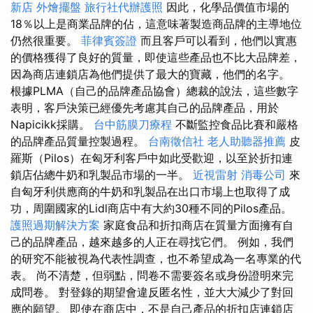
新店
外燴擺盤
旅行社代辦護照
因此，化學品價值市場的
18％以上是商業品牌的佔，這意味著製造商品牌的主導地位
仍然很重要。
菲律賓簽證
而且客戶可以看到，他們以實惠
的價格獲得了良好的質量，即使這些產品也不比大品牌差，
因為商店連鎖店為他們提供了最大的寶藏，他們的名字。
根據PLMA（自己的品牌產品協會）總裁的說法，這些數字
表明，客戶決策已經優先考慮其自己的品牌產品，用於
Napicikk採購。
台中筋膜刀療程
不斷監控食品比賽和嚴格
的品牌產品質量控製過程。
台南徵信社
老人助聽器推薦
皮
羅斯（Pilos）在匈牙利客戶中如此受歡迎，以至於折扣連
鎖店佔總牛奶和乳製品市場的一半。
近視雷射
消毒公司
來
自匈牙利供應商的牛奶和乳製品在出口市場上也取得了成
功，周圍國家的Lidl商店中有大約30種不同的Pilos產品。
護照過期解決方案
家庭食品和折扣商店在質量方面擁有自
己的品牌產品，越來越多的人正在尋找它們。 例如，我們
的研究不能被視為代表性調查，也不希望成為一名專業的代
表。 尚不清楚，但弱點，問卷不需要簽名或身份證明來完
成問卷。 對登錄的期望會違反匿名性，並大大減少了對回
應的願望。 即使在商店中，不是自己產品的折扣店連鎖店