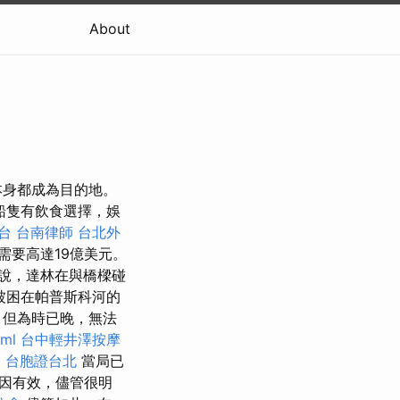
About
本身都成為目的地。
船隻有飲食選擇，娛
台
台南律師
台北外
需要高達19億美元。
說，達林在與橋樑碰
被困在帕普斯科河的
，但為時已晚，無法
tml
台中輕井澤按摩
用
台胞證台北
當局已
因有效，儘管很明