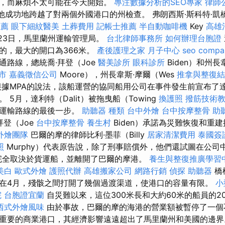
，而麻煩不太可能在今天開始。
專注數據分析的SEO專家
律師
，他成功地跨越了對兩個外國港口的州檢查。 弗朗西斯·斯科特·凱橋（
推薦
眼下細紋醫美
土葬費用
記帳士推薦
半自動咖啡機
Key
高雄
月23日，馬里蘭州運輸管理局。
台北律師事務所
如何辦理台胞證
的，最大的開口為366米。
產後護理之家 月子中心
seo compa
通路線，總統喬·拜登（Joe
醫美診所
眼科診所
Biden）和州長
市
嘉義徵信公司
Moore），州長韋斯·摩爾（Wes
推拿與整復結
據MPA的說法，該船運營的協同船用公司在事件發生前宣布了
5月，達利特（Dalit）被拖曳船（Towing
換護照
撥筋技術
理運輸路線的最後一步。
助聽器 種類
台中外燴
台中按摩整骨
助
拜登（Joe
台中按摩整骨
養生村
Biden）承諾為災難恢復和重
外燴團隊
巴爾的摩的律師比利·墨菲（Billy
居家清潔費用
泰國簽
照
Murphy）代表原告說，除了刑事賠償外，他們還試圖在公司中
完全取決於貨運船，並離開了巴爾的摩港。
養生與整復推廣學習
美白
歐式外燴
護照代辦
高雄搬家公司
網路行銷
偵探
助聽器
橋
在4月，殘骸之間打開了幾個過渡渠道，使港口的容量有限。
小
院
台胞證宜蘭
自災難以來，這位300米長和大約60米的船員的2
西式外燴風味
由於事故，巴爾的摩的海港的營業額被暫停了一個
重要的商業港口，其經濟影響遠遠超出了馬里蘭州和美國的邊