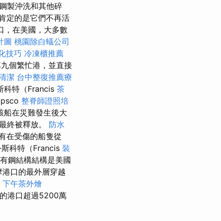
噸鋼製沖洗和其他碎
以肯定的是它們不再活
港口，在美國，大多數
計圖
桃園除白蟻公司
化技巧
冷凍櫃推薦
第九個繁忙港，並直接
清潔
台中整復推薦療
特（Francis
茶
psco
整脊師證照培
該船在災難發生後大
，最終被釋放。
防水
有在受傷的船隻從
斯科特（Francis
裝
橋具有鋼結構結構是美國
摩港口的最外層穿越
s
下午茶外燴
的港口超過5200萬