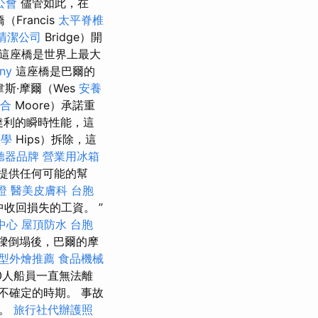
公會
儘管如此，在
Francis
太平脊椎
清潔公司
Bridge）開
這座橋是世界上最大
ny
這座橋是巴爾的
韋斯·摩爾（Wes
安養
合
Moore）承諾重
達利的瞬時性能，這
教學
Hips）拆除，這
聽器品牌
營業用冰箱
建提供任何可能的幫
證
醫美皮膚科
台胞
收回損失的工資。 ”
中心
屋頂防水
台胞
樑倒塌後，巴爾的摩
型外燴推薦
食品機械
0人船員一直無法離
不確定的時期。 事故
界。
旅行社代辦護照