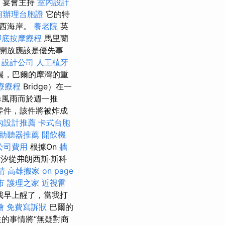
- 宴會主持
室內設計
何辦理台胞證
它的特
和西海岸。
養老院
英
腳底按摩療程
馬里蘭
新開放應該是優先事
。
設計公司
人工植牙
晨，巴爾的摩灣的重
療療程
Bridge）在一
暴風雨而於週一推
噸的零件，該件將被炸成
內設計推薦
卡式台胞
助聽器推薦
開飲機
公司費用
根據On
牆
潮汐從弗朗西斯·斯科
請
高雄搬家
on page
市
護理之家
近視雷
我早上醒了，當我打
燴
免費寫訴狀
巴爾的
的事情將“無疑對商