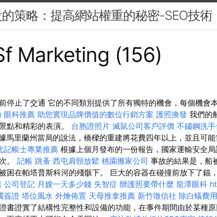
的策略：提高網站權重的秘密-SEO技術
 Sf Marketing (156)
前停止了交通 它的不同類別提供了所有獨特的機會，每個機會
助
眼科推薦
助您實現品牌價值的數位行銷方案
護照換發
我們的
，景點和精彩的表演。
台胞證照片
滅鼠公司客戶評價
不鏽鋼洗手
據馬里蘭州當局的說法，橋樑的重建將花費四年以上，並且可能
北記帳士專業推薦
根據上個月發布的一份報告，國家運輸安全局
幾次。
記帳
跳蚤
西屯肩頸放鬆
桃園搬家公司
事故的結果是，船
被困在帕塔普斯科河的殘骸下。 巨大的容器在碰撞前放下了錨
薦
公司登記
月嫂一天多少錢
失智症
辦護照要帶什麼
龍潭眼科
h
國簽證
塔位風水
外燴佈置
天母推拿推薦
新竹徵信社
除白蟻費
證書證實了結構性完整性和設備的功能，在事件期間由於某種原