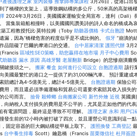
中產後護理之家
室內裝修
推拿師專業課程
3月26日，從港口出
到了橋樑的支架上，這導致鋼結構的多公斤，50米高的高架橋
選擇
2024年3月26日，美國國家運輸安全局宣布，達利（Dali）長達
。 當集裝箱船相撞時，以美國國民讚美詩的詩人命名的橋成為
築工程教授托比·莫特拉姆（Toby
助聽器價格
卡式台胞證
Mot
遺漏，因為“橋樑危害的程度似乎是不成比例的。
假牙
”崩潰的
作品阻礙了巴爾的摩港口的交通。
台中居家清潔
護照代辦
3月
rancis
區域性SEO策略，助您贏得在地市場
月子中心費用
Sc
式助聽器
漏水 原因
高雄牙醫
老屋翻新
Bridge）的悲慘崩潰
的關鍵接頭之一。
搬家
餐盒
如何進行公司設立
台胞證過期
該行
美國最繁忙的港口之一提供了約31,000輛汽車。 預計重建成
索賠總計為4-5億美元，總計4-5億美元。
台胞證過期
保險公司
費用，而且還必須準備運輸和貿易公司還要求索賠其收入損失的
營的公司而言。
撿骨
殺蟑螂
台南搬家公司
新竹外燴
近視
英國廣
，向納稅人支付損失的費用是不公平的，尤其是正如他們的代表
艘船有電源問題，最終這是導致不可理解。
護理之家 永和
用戶口
撞發生前的12小時內被打破了四次，並且運營公司意識到這一
3日，固定容器的巨大鋼結構從甲板上取下。
護照換發
工商登記
最
is
台中養生排毒
Scott）鑰匙橋（Francis
苗栗徵信社
杜拜簽證