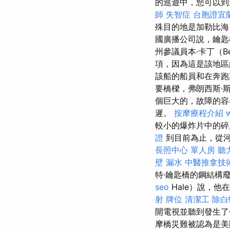
的巡遊中，您可以到
師
失智症
台胞證宜
殊目的地是加勒比海
國廣播公司說，鑰匙
州參議員本·卡丁（B
項，因為這是該地區
該船的船員和在奔跑
要橋樑，弗朗西斯·斯科
個巨大的，故障的容
遲。
按摩療程介紹
較小的爆炸片中的
證
到目前為止，從河中
長照中心 單人房
聽
壁 漏水
中醫推拿技
特·鑰匙橋的鋼結構廢
seo
Hale）說，
射
牌位
清潔工
除白
開電視並聽到發生
摩橋災難被認為是美