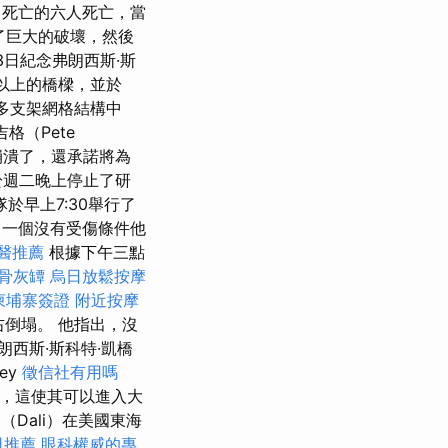
中死亡的六人死亡，當
了巨大的破壞，然後
3日紀念弗朗西斯·斯
半以上的橋樑，並於
多支架網格結構中
格（Pete
樑崩潰了，還承諾將為
於週二晚上停止了研
於早上7:30舉行了
，一個沒有受傷條件他
醫推薦
根據下午三點
骨灰罈
烏日放鬆按摩
柬埔寨簽證
附近按摩
右倒塌。 他指出，沒
朗西斯·斯科特·凱橋
ey
徵信社有用嗎
水，這使其可以進入大
Dali）在美國東海
司推薦
眼科權威的專