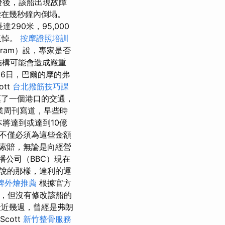
發後，該船出現故障
樑在幾秒鐘內倒塌。
290米，95,000
哀悼。
按摩證照培訓
tram）說，專家是否
結構可能會造成嚴重
26日，巴爾的摩的弗
ott
台北撥筋技巧課
癱瘓了一個港口的交通，
業周刊寫道，早些時
本將達到或達到10億
不僅必須為這些金額
索賠，無論是向經營
播公司（BBC）現在
說的那樣，達利的運
碑外燴推薦
根據官方
點，但沒有修改該船的
近幾週，曾經是弗朗
Scott
新竹整骨服務