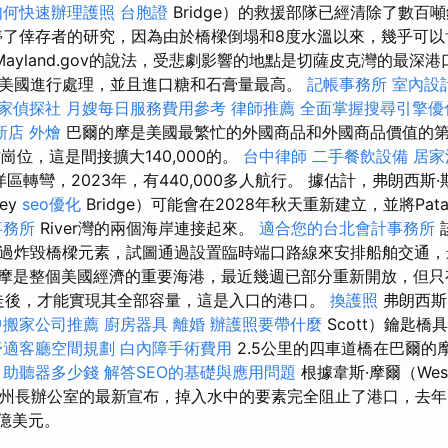
如何快速辦理護照
台胞證
Bridge）的救援部隊已經清除了數百
停了倖存者的研究，因為由於橋樑倒塌和8度水溫以來，幾乎可
Mayland.gov的說法，受悲劇影響的地點是切薩皮克灣的最深
美國進行處理，並且進口糖和石膏量最高。
記帳事務所
室內設
家偵探社
月嫂每日服務費用參考
律師推薦
全面掌握搜尋引擎優
新店
外燴
巴爾的摩是美國最繁忙的外國商品和外國商品價值的
作崗位，這是間接擴大140,000的。
台中律師
二手餐飲設備
居家
區轉彎，2023年，有440,000多人航行。 據估計，弗朗西斯·斯科
ey
seo優化
Bridge）可能會在2028年秋天重新建立，並將Pata
事務所
River灣的兩個海岸連接起來。
適合您的台北會計事務所
過炸毀橋樑元素，試圖通過設置臨時端口路線來安排船舶交通
摩是整個美國經濟的重要海港，最近幾週已部分重新開放，但只
口移走後，才能實現其全部容量，這是入口的港口。
換護照
弗朗西斯·
中搬家公司推薦
廚房器具
離婚
辦護照要帶什麼
Scott）鑰匙
舒適客廳空間規劃
白內障手術費用
2.5公里的四車道橋在巴爾的
。
助聽器多少錢
解答SEO的基礎與應用問題
根據韋斯·摩爾（We
蘭州州長辦公室的最新宣布，掉入水中的要素完全阻止了港口，去年
0億美元。