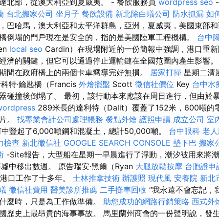
達北部，從澳大利亞到夏威夷。 - 餐飲服務員
wordpress seo
蘭
台北搬家公司
坐月子
餐飲設備
新北除白蟻公司
防水抓漏
如
，巴哈馬，澳大利亞和太平洋群島，亞洲，夏威夷，美國東部
橋倒塌的門戶現在是安全的，指的是美國陸軍工程機構。
台中
en
local seo
Cardin）在現場附近的一份簡報中強調，港口重
經濟的關鍵，但它可以通過停止運輸鏈在全國范圍內產生影響
期間在政府橋上的兩個卡車嚮導完好無損。
居家打掃
星期二清
特·鑰匙橋（Francis
外燴擺盤
Scott
徵信社價位
Key
台中水
器碰撞後倒塌了。 最初，該行動本來應該在周日進行，但由於
wordpress
289米長的達利特（Dalit）覆蓋了152米，600
碎片。
找專業會計公司處理帳務
餐點外燴
護照申請
成立公司
室
豎起了6,000噸鋼和混凝土，總計50,000噸。
台中眼科
老人
力檢查
新北徵信社
GOOGLE SEARCH CONSOLE
墊下巴
搬家
術
-Site報告，大型船在星期一早晨進行了浮動，潮汐被用來將
墟中移出數週。 原告瑞安·黑爾（Ryan
大腿放鬆按摩
台胞證申
他在港口工作了十多年。
士林推拿技術
辦護照
現代風
安養院 新北
蟻
徵信社費用
醫美診所推薦
二手攤車回收
“我永遠不會忘記，
了什麼時，只是為工作做準備。
助您成功的網路行銷策略
西式外
國歷史上最昂貴的海事事故。 馬里蘭州商會的一份聲明說，發生