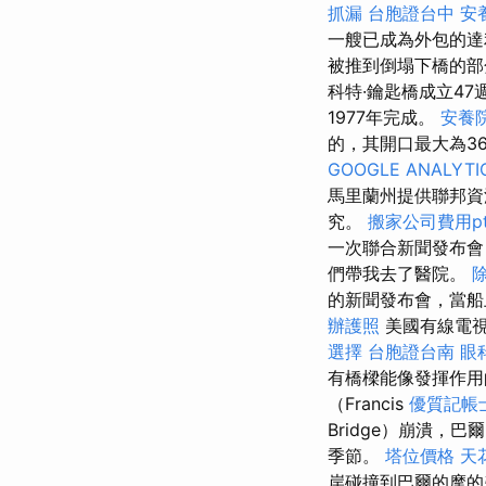
抓漏
台胞證台中
安
一艘已成為外包的達
被推到倒塌下橋的
科特·鑰匙橋成立47
1977年完成。
安養
的，其開口最大為3
GOOGLE ANALYTI
馬里蘭州提供聯邦資
究。
搬家公司費用pt
一次聯合新聞發布會
們帶我去了醫院。
的新聞發布會，當船
辦護照
美國有線電視
選擇
台胞證台南
眼
有橋樑能像發揮作用
（Francis
優質記帳
Bridge）崩潰
季節。
塔位價格
天
岸碰撞到巴爾的摩的弗朗