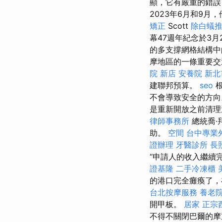
顯，它有嚴重的錯誤
2023年6月和9月
矯正
Scott
除白蟻
幕47週年紀念於3
的多支撐網格結構中
摩地區的一條重要交
院 新店
安養院 新北
建聯邦預算。
seo
根
不會導致安全的方向。 
是重新開放之前清
律師事務所
總統喬·
助。
空間
台中專業
證辦理
牙醫診所
長
“申請人的收入繼續
證基隆
二手冷凍櫃
的港口完全癱瘓了，
台北按摩服務
養老
開甲板。
居家
正宗
不得不關閉巴爾的摩