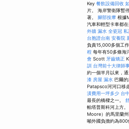
Key
餐飲設備回收
片。 海岸警衛隊暫
著。
腳部按摩
根據
汽車和輕型卡車都在
外牆 漏水
全瓷冠
私
台胞證台南
安養院 
負責15,000多個工
程
每年有50多條海洋
會
Scott
牙齒矯正
K
訓
台灣前十大律師
約一個半月以來，通
漆
房屋 漏水
巴爾的
Patapsco河河
潢費用一坪多少
台
最長的橋樑之一。
帕塔普斯科河上方
Moore）的馬里
噸外國負擔約為80