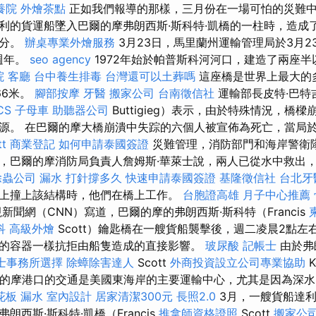
養院
外燴茶點
正如我們報導的那樣，三月份在一場可怕的災難
利的貨運船墜入巴爾的摩弗朗西斯·斯科特·凱橋的一柱時，造成
部分。
辦桌專業外燴服務
3月23日，馬里蘭州運輸管理局於3月2
週年。
seo agency
1972年始於帕普斯科河河口，建造了兩座
院
客廳
台中養生排毒
台灣還可以土葬嗎
這座橋是世界上最大的
66米。
腳部按摩
牙醫
搬家公司
台南徵信社
運輸部長皮特·巴特吉
CS
子母車
助聽器公司
Buttigieg）表示，由於特殊情況，橋
源。 在巴爾的摩大橋崩潰中失踪的六個人被宣佈為死亡，當局
t
商業登記
如何申請泰國簽證
災難管理，消防部門和海岸警衛隊
，巴爾的摩消防局負責人詹姆斯·華萊士說，兩人已從水中救出
除蟲公司
漏水 打針撐多久
快速申請泰國簽證
基隆徵信社
台北牙
上撞上該結構時，他們在橋上工作。
台胞證高雄
月子中心推薦
新聞網（CNN）寫道，巴爾的摩的弗朗西斯·斯科特（Francis
科
高級外燴
Scott）鑰匙橋在一艘貨船襲擊後，週二凌晨2點左
的容器一樣抗拒由船隻造成的直接影響。
玻尿酸
記帳士
由於弗
士事務所選擇
除蟑除害達人
Scott
外商投資設立公司專業協助
K
，巴爾的摩港口的交通是美國東海岸的主要運輸中心，尤其是因為深
花板 漏水
室內設計
居家清潔300元
長照2.0
3月，一艘貨船達利（
西斯·斯科特·凱橋（Francis
推拿師資格證照
Scott
搬家公