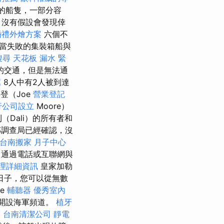
的船隻，一部分容
，沒有假設會發現倖
婚禮外燴方案
六個不
當失敗的集裝箱船與
搜尋
天花板 漏水 緊
的交通，但是無法通
薦
8人中有2人被到達
登（Joe
營業登記
行公司設立
Moore）
Dali）的所有者和
調查局已經確認，沒
台南搬家
月子中心
自通過電話或互聯網與
理詳細資訊
皇家加勒
日子，您可以從無數
e
輔聽器
優秀室內
運）開設海軍頻道。
植牙
薦
台南清潔公司
靜電