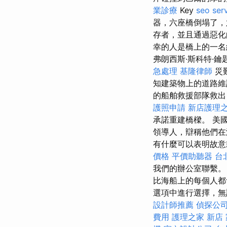
業診療
Key
seo ser
器，六座橋倒塌了，
存者，並且通過惡化
幸的人是橋上的一名
弗朗西斯·斯科特·
急處理
基隆律師
災
知建築物上的道路
的船舶救援部隊救
護照申請
新店護理
承諾重建橋樑。 美
領導人，辯稱他們
有什麼可以表明故
價格
平價助聽器
台
我們的辦公室聯繫
比海船上的每個人
選項中進行選擇，無
設計師推薦
偵探公
費用
護理之家 新店