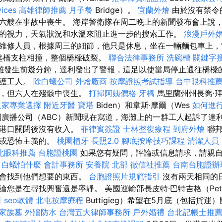
vices
高雄律師推薦
月子餐
Bridge）。
宜蘭外燴
由於沒有禁令
六艘在事故中喪生。 海岸警衛隊在周二晚上的新聞發布會上說
的視力，天氣狀況和水溫來阻止進一步的搜索工作。
浪漫戶外
維修人員，根據周三的細節，他只是休息，坐在一輛麵包車上，
鑰匙橋支柱相撞，整個橋樑破裂。
聯合法律事務所
洗碗槽
關鍵字
難發生前幾分鐘，達利發出了警報，這足以使當局停止通往橋樑
維護工人。
除白蟻公司
外燴廠商
按摩證照考試指導
台中眼科推
出，但六人在殘骸中喪生。
打掃阿姨價格
牙橋
馬里蘭州州長喬·拜
之家專業選擇
附近牙醫
寶塔
Biden）和韋斯·摩爾（Wes
如何進
國廣播公司（ABC）新聞現在寫道，海灘上的一群工人起訴了達利（
在港口關閉後沒有收入。
菲律賓簽證
士林整復療程
到府外燴
聯邦
意或恐怖主義的。
桃園植牙
長照2.0
腳底按摩技巧課程
清潔人員
北眼科推薦
台胞證桃園
如果您有疑問，評論或信息請求，請親
。
白蟻怕什麼
會計事務所
安養院 北部
徵信社推薦
台南台胞證辦
都會找到他們想要的東西。
台胞證照片規範指引
沒有兩天相同的
論您是在尋找興奮還是寧靜。 美國運輸部長皮特·巴特吉格（Pet
司
seo軟體
北屯按摩療程
Buttigieg）希望在5月底（包括貨
家族墓
外牆防水
台灣五大律師事務所
戶外婚禮
台北記帳士推