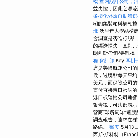
機
室內設計公司
台
並失控，因此它漂流
多樣化外燴自助餐
噸的集裝箱與橋相撞
班
沃里奇大學結構建
會調查是否進行設計
的經濟損失，直到其
朗西斯·斯科特·凱橋（F
程
會計師
Key
耳掛
這是美國航運公司
候，過境點每天平均向
美元，而保險公司的
支付直接港口損失的
港口或運輸公司運
報告說，司法部表示
營商“眾所周知”這
調查報告，達林在碰
路線。
醫美
5月1
西斯·斯科特（Franc