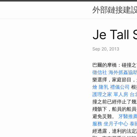
外部鏈接建設
Je Tall
Sep 20, 2013
巴爾的摩橋：碰撞之
徵信社
海外抓姦協
樂選擇，家庭節目
燴
隆乳
禮儀公司
根
護理之家 單人房
台
撞之前已經停止了
殘骸下，船員的船員
避免災難。
牙醫推
服務
坐月子中心
泰
經透露，達利的法定