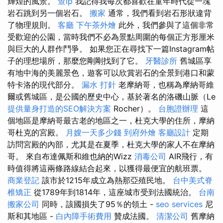
輝煌的風景。
查ip
我記得我每次都喜歡在童年時代從一塊
岩石跳到另一個岩石。
搬家
通常，我們看到岩石形狀違背
了物理規則。
客廳
下午茶外燴
此外，我們參與了這個非常
受歡迎的公園，當時我們不必為景點周圍的每個正方形厘米
與巨大的人群作鬥爭。 如果您正在尋找下一篇Instagram帖
子的理想場所，那麼您剛剛找到了它。
牙醫診所
舊城區享
有地中海的美麗景色，遊客可以欣賞岩石的全景到港口和蒙
特卡洛的現代部分。
漏水 打針
老摩納哥，也稱為摩納哥維
爾或舊城區，是公國的歷史中心，基於著名的洛磯山脈（Le
提供量身打造的SEO解決方案
Rocher）。
台胞證辦理
這
個地區是摩納哥最古老的地區之一，杜克大學的住所，摩納
哥杜克的宮殿。
月嫂一天多少錢
到府外燴
客廳設計
定期
訪問宮殿的內部，尤其是在夏季，杜克大學的家人不在摩納
哥。 來自布達佩斯和維也納的Wizz
消毒公司
AIR飛行，有
時值得將這兩條路線結合起來，以獲得最便宜的航班票。
商業登記
該市於1215年成立為熱那亞殖民地。
台中美式脊
椎矯正
從1789年到1814年，這座城市受到法國統治。
台南
搬家公司
同時，該國損失了95％的領土 -
seo services
尼
斯和其地區 -
白內障手術費用
贊成法國。
清潔公司
舊摩納