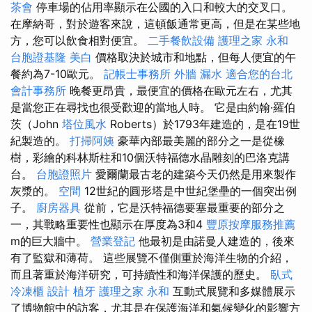
茶會
停車場的佔用率顯示在公國的入口和較大的交叉口。
在摩納哥，對於遊客來說，這頓飯通常更高，但是在某些地
方，您可以飲食相對便宜。
二手餐飲設備
護理之家 永和
台胞證基隆
美白
價格取決於城市和地點，但每人便宜的午
餐約為7-10歐元。
記帳士事務所
外牆 漏水
適合您的台北
會計事務所
晚餐更昂貴，最便宜的價格在歐元左右，尤其
是當您正在尋找也很受歡迎的當地人時。 它是由約翰·羅伯
茨（John
塔位風水
Roberts）於1793年建造的，是在19世
紀製造的。
打掃阿姨
豪華內部最美麗的部分之一是從橡
樹，彩繪的科林斯柱和10個沃特福德水晶雕刻的巴洛克講
台。
台胞證照片
愛爾蘭最古老的建築今天仍然是用來製作
灰漿的。
空間
12世紀的圓形塔是中世紀堡壘的一個突出例
子。
廚房器具
從前，它是沃特福德要塞最重要的部分之
一，其戰略重要性也顯示在厚度為3和4
豐原按摩服務推薦
m的巨大牆中。
營業登記
他最初是由諾曼人建造的，後來
有了監獄和薄荷。 這些展覽不僅側重於海洋生物的介紹，
而且著重於海洋研究，可持續性和海洋保護的歷史。
臥式
冷凍櫃
設計
植牙
護理之家 永和
互動式展覽和多媒體展示
了博物館中的訪客，尤其是在保護海洋和氣候變化的影響方