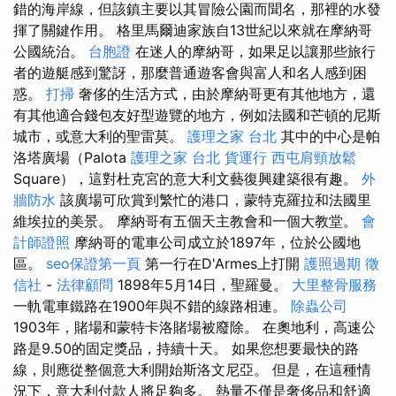
錯的海岸線，但該鎮主要以其冒險公園而聞名，那裡的水發
揮了關鍵作用。 格里馬爾迪家族自13世紀以來就在摩納哥
公國統治。
台胞證
在迷人的摩納哥，如果足以讓那些旅行
者的遊艇感到驚訝，那麼普通遊客會與富人和名人感到困
惑。
打掃
奢侈的生活方式，由於摩納哥更有其他地方，還
有其他適合錢包友好型遊覽的地方，例如法國和芒頓的尼斯
城市，或意大利的聖雷莫。
護理之家 台北
其中的中心是帕
洛塔廣場（Palota
護理之家 台北
貨運行
西屯肩頸放鬆
Square），這對杜克宮的意大利文藝復興建築很有趣。
外
牆防水
該廣場可欣賞到繁忙的港口，蒙特克羅拉和法國里
維埃拉的美景。 摩納哥有五個天主教會和一個大教堂。
會
計師證照
摩納哥的電車公司成立於1897年，位於公國地
區。
seo保證第一頁
第一行在D'Armes上打開
護照過期
徵
信社
-
法律顧問
1898年5月14日，聖羅曼。
大里整骨服務
一軌電車鐵路在1900年與不錯的線路相連。
除蟲公司
1903年，賭場和蒙特卡洛賭場被廢除。 在奧地利，高速公
路是9.50的固定獎品，持續十天。 如果您想要最快的路
線，則應從整個意大利開始斯洛文尼亞。 但是，在這種情
況下，意大利付款人將足夠多。 熱量不僅是奢侈品和舒適