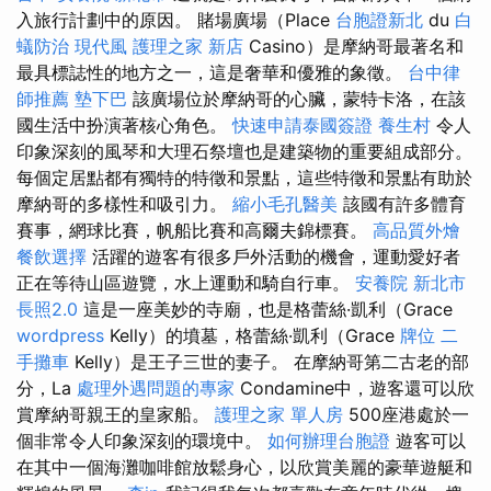
入旅行計劃中的原因。 賭場廣場（Place
台胞證新北
du
白
蟻防治
現代風
護理之家 新店
Casino）是摩納哥最著名和
最具標誌性的地方之一，這是奢華和優雅的象徵。
台中律
師推薦
墊下巴
該廣場位於摩納哥的心臟，蒙特卡洛，在該
國生活中扮演著核心角色。
快速申請泰國簽證
養生村
令人
印象深刻的風琴和大理石祭壇也是建築物的重要組成部分。
每個定居點都有獨特的特徵和景點，這些特徵和景點有助於
摩納哥的多樣性和吸引力。
縮小毛孔醫美
該國有許多體育
賽事，網球比賽，帆船比賽和高爾夫錦標賽。
高品質外燴
餐飲選擇
活躍的遊客有很多戶外活動的機會，運動愛好者
正在等待山區遊覽，水上運動和騎自行車。
安養院 新北市
長照2.0
這是一座美妙的寺廟，也是格蕾絲·凱利（Grace
wordpress
Kelly）的墳墓，格蕾絲·凱利（Grace
牌位
二
手攤車
Kelly）是王子三世的妻子。 在摩納哥第二古老的部
分，La
處理外遇問題的專家
Condamine中，遊客還可以欣
賞摩納哥親王的皇家船。
護理之家 單人房
500座港處於一
個非常令人印象深刻的環境中。
如何辦理台胞證
遊客可以
在其中一個海灘咖啡館放鬆身心，以欣賞美麗的豪華遊艇和