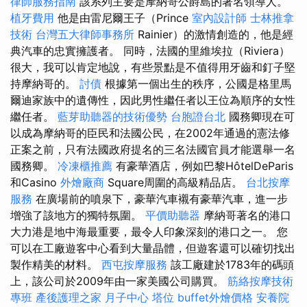
律師服務指南
該系列主要是摩納哥公爵島的著名領導人。
植牙費用
他是由雷尼爾王子（Prince
室內設計師
士林推拿
技術
台灣五大律師事務所
Rainier）的激情創造的，他是經
典汽車的忠實擁護者。 同時，法國的里維埃拉（Riviera）
很大，我可以肯定地說，有些景點是不值得用牙齒和釘子堅
持摩納哥的。
討債
根據第一個出生的秩序，公國是格里馬
爾迪家族中的遺傳性，因此男性繼任者以王位為順序的女性
繼任者。
藍芽助聽器的技術優勢
台胞證台北
國務卿現在可
以成為摩納哥的臣民和法國公民，在2002年通過的憲法修
正案之前，只有法國政府提名的三名法國官員才能選舉一名
國務卿。
冷凍櫃推薦
有豪華酒店，例如巴黎HôtelDeParis
和Casino
外燴廠商
Square周圍的高級精品店。
台北按摩
服務
在廣場前的噴泉下，豪華汽車襯有豪華汽車，進一步
增強了該地方的獨特氛圍。
平價助聽器
摩納哥著名的港口
大力港是地中海最重要，最令人印象深刻的港口之一。 您
可以在工廠遊客中心看到大量晶體，但遊客還可以確切找出
製作精美的材料。
西屯按摩服務
該工廠建於1783年的碼頭
上，該公司於2009年由一家美國公司購買。
筋絡按摩技術
專班
產後護理之家 月子中心
塔位
buffet外燴價格
安養院