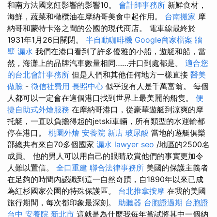
和南方法國烹飪影響的影響10。
會計師事務所
新鮮食材，
海鮮，蔬菜和橄欖油在摩納哥美食中起作用。
台南搬家
摩
納哥和蒙特卡洛之間的公國的現代商店。 電車線最終於
1931年1月26日關閉。
半自動咖啡機
Google商家檔案
牆
壁 漏水
我們在港口看到了許多優雅的小船，遊艇和船，當
然，海灘上的品牌汽車數量相同……井口到處都是。
適合您
的台北會計事務所
但是人們和其他任何地方一樣直接
醫美
做臉
-
徵信社費用
長照中心
似乎沒有人是千萬富翁。 每個
人都可以一定會在這個港口找到世界上最美麗的船隻。
便
捷自助式外燴服務
在摩納哥港口，從豪華遊艇到涼爽的摩
托艇，一直以負擔得起的jetski車輛，所有類型的水運輸都
停在港口。
桃園外燴
安養院 新店
玻尿酸
當地的遊艇俱樂
部總共有來自70多個國家
漏水
lawyer
seo
/地區的2500名
成員。 他的男人可以用自己的眼睛欣賞他們的事實更加令
人難以置信。
全口重建
聯合法律事務所
美國的保護主義者
在足夠的時間內認識到這一自然奇蹟，自1890年以來已成
為紅杉國家公園的特殊保護區。
台北推拿按摩
在我的美國
旅行期間，每次都印象最深刻。
助聽器
台胞證過期
台胞證
台中
安養院 新北市
這就是為什麼我每年嘗試將其中一個納