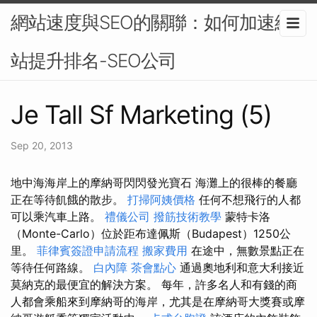
網站速度與SEO的關聯：如何加速網
站提升排名-SEO公司
Je Tall Sf Marketing (5)
Sep 20, 2013
地中海海岸上的摩納哥閃閃發光寶石 海灘上的很棒的餐廳
正在等待飢餓的散步。
打掃阿姨價格
任何不想飛行的人都
可以乘汽車上路。
禮儀公司
撥筋技術教學
蒙特卡洛
（Monte-Carlo）位於距布達佩斯（Budapest）1250公
里。
菲律賓簽證申請流程
搬家費用
在途中，無數景點正在
等待任何路線。
白內障
茶會點心
通過奧地利和意大利接近
莫納克的最便宜的解決方案。 每年，許多名人和有錢的商
人都會乘船來到摩納哥的海岸，尤其是在摩納哥大獎賽或摩