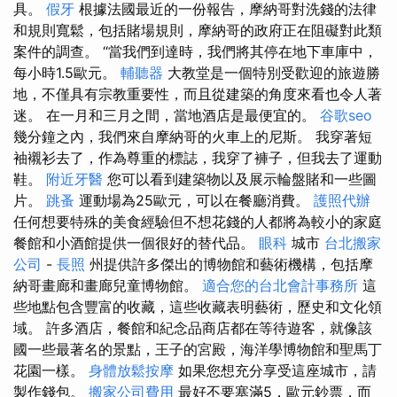
具。
假牙
根據法國最近的一份報告，摩納哥對洗錢的法律
和規則寬鬆，包括賭場規則，摩納哥的政府正在阻礙對此類
案件的調查。 “當我們到達時，我們將其停在地下車庫中，
每小時1.5歐元。
輔聽器
大教堂是一個特別受歡迎的旅遊勝
地，不僅具有宗教重要性，而且從建築的角度來看也令人著
迷。 在一月和三月之間，當地酒店是最便宜的。
谷歌seo
幾分鐘之內，我們來自摩納哥的火車上的尼斯。 我穿著短
袖襯衫去了，作為尊重的標誌，我穿了褲子，但我去了運動
鞋。
附近牙醫
您可以看到建築物以及展示輪盤賭和一些圖
片。
跳蚤
運動場為25歐元，可以在餐廳消費。
護照代辦
任何想要特殊的美食經驗但不想花錢的人都將為較小的家庭
餐館和小酒館提供一個很好的替代品。
眼科
城市
台北搬家
公司
-
長照
州提供許多傑出的博物館和藝術機構，包括摩
納哥畫廊和畫廊兒童博物館。
適合您的台北會計事務所
這
些地點包含豐富的收藏，這些收藏表明藝術，歷史和文化領
域。 許多酒店，餐館和紀念品商店都在等待遊客，就像該
國一些最著名的景點，王子的宮殿，海洋學博物館和聖馬丁
花園一樣。
身體放鬆按摩
如果您想充分享受這座城市，請
製作錢包。
搬家公司費用
最好不要塞滿5，歐元鈔票，而