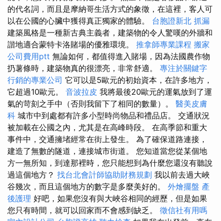
的代名詞，而且是摩納哥生活方式的象徵，在這裡，客人可
以在公國的心臟中獲得真正獨家的體驗。
台胞證新北
抓漏
建築風格是一種新古典主義者，建築物的令人驚嘆的外牆和
諧地適合蒙特卡洛賭場的優雅環境。
推拿師專業課程
搬家
公司費用ptt
無論如何，都值得進入賭場，因為法國農作物
扔薯條時，建築物真的很漂亮，非常舒適。
專注於關鍵字
行銷的專業公司
它可以是5歐元的初始資本，在許多地方，
它超過10歐元。
音波拉皮
我將最後20歐元的運氣放到了運
氣的苛刻之手中（否則我留下了相同的數量）。
醫美皮膚
科
城市中到處都有許多小型時尚物品和禮品店。 交通狀況
被加載在公國之內，尤其是在高峰時段。 在高季節和重大
事件中，交通擁堵經常在街上發生。 為了確保道路連接，
建造了無數的隧道，連接城市街道。 您知道當您從某個地
方一無所知，到達那裡時，您只能想到為什麼您還沒有聽說
過這個地方？
找台北會計師協助財務規劃
我以前去過大峽
谷幾次，而且這個地方的數字是多麼美好的。
外燴擺盤
產
後護理
好吧，如果您沒有與大峽谷相同的經歷，但是如果
您只有時間，就可以回家而不會感到缺乏。
徵信社有用嗎