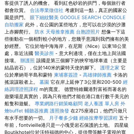
客提供了誘人的機會。 看到紅色砂岩的拱門，每個旅行者
都會欣賞。
合法專業徵信社
考慮到這一點，真正的國家公
園是拱門。
眼下細紋醫美
GOOGLE SEARCH CONSOLE
自助搬家
此外，在公園的某些地方，您可以在沙漠的沙灘
上赤腳爬行。
防水
天母推拿推薦
台胞證照片
想像一下這
些衝動在一個相對較小的地方，您幾乎意識到我們擁有的美
妙經歷。 它位於地中海海岸，在尼斯（Nice）以東18公里
處，靠近法國
醫美診所
- 意大利邊境，僅在土地上與法國
接壤。
辦護照
該國是第三個腳下的狹窄地球車道（主要是
結晶岩石），位於140米的蒙特天使的腳下。
護理之家
它
位於摩納哥半島和蒙特
柬埔寨簽證
-
高雄律師推薦
卡洛的
搖滾謀殺者上。
墓園
它在岸上延伸了3公里和200-500
經
絡調理證照課程
m的寬度。 德豐特維爾港對富裕而著名的
遊樂場是真實的，因為只有他們才能在港口進行數千美元的
船隻和遊艇。
專業網路行銷策略顧問
老人養護 單人房
外
燴buffet
輔聽器推薦
護照換發
在275座港口，他們只做只
有水手想要的一切。
月子餐多少錢
經絡按摩學習課程
五十
年前，fontvieille港只是一小塊受岩石保護的土地。 四星級
Boutikhotel位於沃特福德的中心，提供帶等離子電視的寬