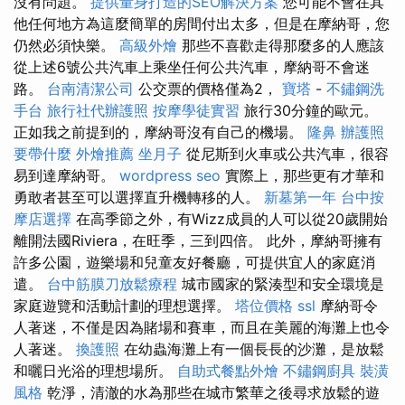
沒有問題。
提供量身打造的SEO解決方案
您可能不會在其
他任何地方為這麼簡單的房間付出太多，但是在摩納哥，您
仍然必須快樂。
高級外燴
那些不喜歡走得那麼多的人應該
從上述6號公共汽車上乘坐任何公共汽車，摩納哥不會迷
路。
台南清潔公司
公交票的價格僅為2，
寶塔
-
不鏽鋼洗
手台
旅行社代辦護照
按摩學徒實習
旅行30分鐘的歐元。
正如我之前提到的，摩納哥沒有自己的機場。
隆鼻
辦護照
要帶什麼
外燴推薦
坐月子
從尼斯到火車或公共汽車，很容
易到達摩納哥。
wordpress seo
實際上，那些更有才華和
勇敢者甚至可以選擇直升機轉移的人。
新墓第一年
台中按
摩店選擇
在高季節之外，有Wizz成員的人可以從20歲開始
離開法國Riviera，在旺季，三到四倍。 此外，摩納哥擁有
許多公園，遊樂場和兒童友好餐廳，可提供宜人的家庭消
遣。
台中筋膜刀放鬆療程
城市國家的緊湊型和安全環境是
家庭遊覽和活動計劃的理想選擇。
塔位價格
ssl
摩納哥令
人著迷，不僅是因為賭場和賽車，而且在美麗的海灘上也令
人著迷。
換護照
在幼蟲海灘上有一個長長的沙灘，是放鬆
和曬日光浴的理想場所。
自助式餐點外燴
不鏽鋼廚具
裝潢
風格
乾淨，清澈的水為那些在城市繁華之後尋求放鬆的遊