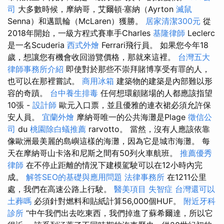
司
大多數時候，摩納哥，艾爾頓·塞納（Ayrton
滅鼠
Senna）和邁凱輪（McLaren）獲勝。
居家清潔300元
從
2018年開始，一級方程式賽車手Charles
基隆律師
Leclerc
是一名Scuderia
西式外燴
Ferrari飛行員。 如果您今年18
歲，想讓您有機會收回游覽價格，那就來這裡。
台灣五大
律師事務所介紹
即使對於那些不崇拜賭博享受有罪的人，
也可以在那裡嘗試。
商用冰箱
建築物的建築是內部難以形
容的奇蹟。
台中養生排毒
任何想環顧賭場的人都應該指望
10張 -
設計師
歐元入口票，並且優雅的連衣裙必須允許保
安人員。
宜蘭外燴
摩納哥唯一的公共海灘是Plage
徵信公
司
du
桃園除白蟻推薦
rarvotto。 當然，沒有人應該依靠
像歐洲最美麗的島嶼這樣的海灘，因為它是城市海灘。 每
天在摩納哥山卡洛和尼斯之間有50列火車航班。
推薦優秀
律師
在不停止距離的情況下建模駕駛可以在12小時內完
成。
解答SEO的基礎與應用問題
法律事務所
在1211公里
處，我們在高速公路上行駛。
醫美項目
失智症
台灣還可以
土葬嗎
必須針對燃料和貼紙計算56,000個HUF。
附近牙科
診所
“中午我們出去吃東西，我們掉進了蘇希爾達，所以它