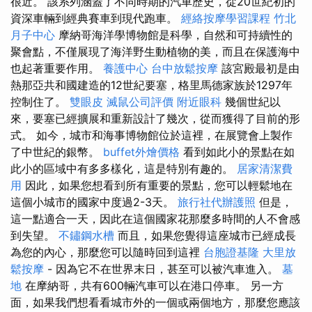
很近。 該系列涵蓋了不同時期的汽車歷史，從20世紀初的
資深車輛到經典賽車到現代跑車。
經絡按摩學習課程
竹北
月子中心
摩納哥海洋學博物館是科學，自然和可持續性的
聚會點，不僅展現了海洋野生動植物的美，而且在保護海中
也起著重要作用。
養護中心
台中放鬆按摩
該宮殿最初是由
熱那亞共和國建造的12世紀要塞，格里馬德家族於1297年
控制住了。
雙眼皮
滅鼠公司評價
附近眼科
幾個世紀以
來，要塞已經擴展和重新設計了幾次，從而獲得了目前的形
式。 如今，城市和海事博物館位於這裡，在展覽會上製作
了中世紀的銀幣。
buffet外燴價格
看到如此小的景點在如
此小的區域中有多多樣化，這是特別有趣的。
居家清潔費
用
因此，如果您想看到所有重要的景點，您可以輕鬆地在
這個小城市的國家中度過2-3天。
旅行社代辦護照
但是，
這一點適合一天，因此在這個國家花那麼多時間的人不會感
到失望。
不鏽鋼水槽
而且，如果您覺得這座城市已經成長
為您的內心，那麼您可以隨時回到這裡
台胞證基隆
大里放
鬆按摩
- 因為它不在世界末日，甚至可以被汽車進入。
墓
地
在摩納哥，共有600輛汽車可以在港口停車。 另一方
面，如果我們想看看城市外的一個或兩個地方，那麼您應該