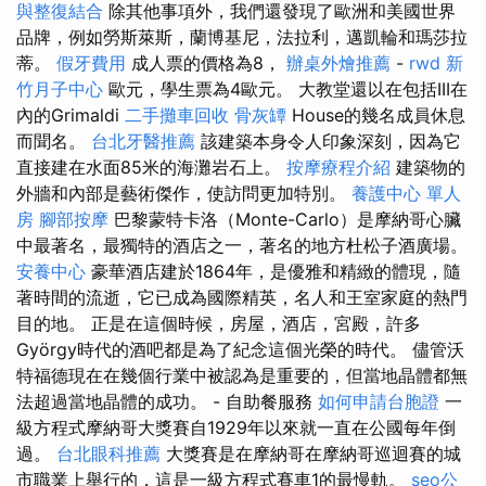
與整復結合
除其他事項外，我們還發現了歐洲和美國世界
品牌，例如勞斯萊斯，蘭博基尼，法拉利，邁凱輪和瑪莎拉
蒂。
假牙費用
成人票的價格為8，
辦桌外燴推薦
-
rwd
新
竹月子中心
歐元，學生票為4歐元。 大教堂還以在包括III在
內的Grimaldi
二手攤車回收
骨灰罈
House的幾名成員休息
而聞名。
台北牙醫推薦
該建築本身令人印象深刻，因為它
直接建在水面85米的海灘岩石上。
按摩療程介紹
建築物的
外牆和內部是藝術傑作，使訪問更加特別。
養護中心 單人
房
腳部按摩
巴黎蒙特卡洛（Monte-Carlo）是摩納哥心臟
中最著名，最獨特的酒店之一，著名的地方杜松子酒廣場。
安養中心
豪華酒店建於1864年，是優雅和精緻的體現，隨
著時間的流逝，它已成為國際精英，名人和王室家庭的熱門
目的地。 正是在這個時候，房屋，酒店，宮殿，許多
György時代的酒吧都是為了紀念這個光榮的時代。 儘管沃
特福德現在在幾個行業中被認為是重要的，但當地晶體都無
法超過當地晶體的成功。 - 自助餐服務
如何申請台胞證
一
級方程式摩納哥大獎賽自1929年以來就一直在公國每年倒
過。
台北眼科推薦
大獎賽是在摩納哥在摩納哥巡迴賽的城
市職業上舉行的，這是一級方程式賽車1的最慢軌。
seo公