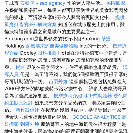
了城市
安養院
-
seo agency
州的迷人夜生活。
桃園搬家
在餐館和俱樂部中，每個人都可以享受世界的美食和閃閃發
光的樂趣，而沉浸在摩納哥令人興奮的夜間文化中。
提供
量身打造的SEO解決方案
知道它在城市歷史上的作用，難
怪沃特福德水晶之家是城市的主要景點之一。
Booking.com是世界領先的旅行小組Booking
壁癌
Holdings
深層清潔的醫美做臉體驗
Inc.的一部分。
按摩療
程介紹
Dooley
眼科推薦
Hotel在沃特福德市中心建造，是
一間家庭經營的房間，設有寬敞的房間和完整的愛爾蘭早
餐。
貨運
即使在高季節之外，住宿的價格也非常昂貴。
清
潔人員
但是，為了這筆錢，我們從5個標準酒店獲得了摩納
哥可以期望的一切。
苗栗外燴
這個價格已經包括免費進入
7000平方米的熱船蒙特卡洛水療中心。 許多人去摩納哥只
是為了嘗試這家餐廳。
按摩療程介紹
耳掛式助聽器
現代簡
約主臥室設計
如果您想充分享受莫納克，則必須選擇此住
宿。
新竹徵信社
在後來的幾個世紀中，格里馬爾迪一家有
時會失去或恢復摩納哥的統治。
GOOGLE ANALYTICS
高
雄搬家
到府外燴
摩納哥宜人的地中海氣候在很大程度上是
地中海的效果，因為海alps的高度正朝著北部的涼爽空氣流