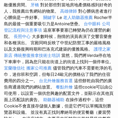
敞優雅房間。
牙橋
對於那些對當地房地產價格感到好奇的
人，我推薦出售網站的物業。
高雄律師
對心髒病患者進行
心髒病是一件好事。
關鍵字
Le
老人助聽器推薦
Rocher半
島的最後一個重要吸引力是Antoine堡壘。
台中眼科
公司
登記流程與注意事項
這座軍事要塞已轉變為仍在運營的劇
院。
長照中心
大多數時候，熱情的演員表演了交響音樂會
和各種演出。 宮殿同時反映了中世紀防禦工事的嚴格風格
以及文藝復興時期和巴洛克式建築的優雅風格。
護理之家
新店
傳統整復推拿技術士培訓
當然，我們將Verda停在地
下車庫中，因為您只能在街道上的街道上找到一個停車位。
宜蘭徵信社
搬家公司推薦
儘管我們的汽車不需要乾淨的毛
巾，迷你班和空調，但每日24歐元的價格佔了我們的住宿
費用的四分之一。
台北外燴服務首選
這些餅乾由我們的廣
告商通過我們的網站放置。
餐點外燴
這些cookie可以由公
司使用，以設置一個供您興趣的配置文件，並顯示在其他頁
面上匹配該的廣告。
助聽器補助
在操作過程中，這些
Cookie不會直接存儲個人數據，但是它們可以單獨識別瀏
覽器和設備。 並沒有真正找到摩納哥的便宜餐廳（麥當勞