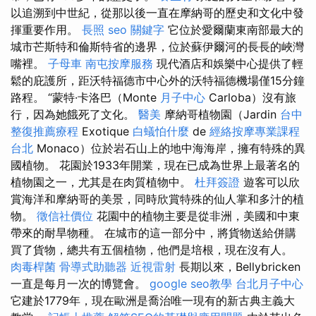
以追溯到中世紀，從那以後一直在摩納哥的歷史和文化中發
揮重要作用。
長照
seo 關鍵字
它位於愛爾蘭東南部最大的
城市芒斯特和倫斯特省的邊界，位於蘇伊爾河的長長的峽灣
嘴裡。
子母車
南屯按摩服務
現代酒店和娛樂中心提供了輕
鬆的庇護所，距沃特福德市中心外的沃特福德機場僅15分鐘
路程。 “蒙特·卡洛巴（Monte
月子中心
Carloba）沒有旅
行，因為她餓死了文化。
醫美
摩納哥植物園（Jardin
台中
整復推薦療程
Exotique
白蟻怕什麼
de
經絡按摩專業課程
台北
Monaco）位於岩石山上的地中海海岸，擁有特殊的異
國植物。 花園於1933年開業，現在已成為世界上最著名的
植物園之一，尤其是在肉質植物中。
杜拜簽證
遊客可以欣
賞海洋和摩納哥的美景，同時欣賞特殊的仙人掌和多汁的植
物。
徵信社價位
花園中的植物主要是從非洲，美國和中東
帶來的耐旱物種。 在城市的這一部分中，將貨物送給併購
買了貨物，總共有五個植物，他們是培根，現在沒有人。
肉毒桿菌
骨導式助聽器
近視雷射
長期以來，Bellybricken
一直是每月一次的博覽會。
google seo教學
台北月子中心
它建於1779年，現在歐洲是喬治唯一現有的新古典主義大