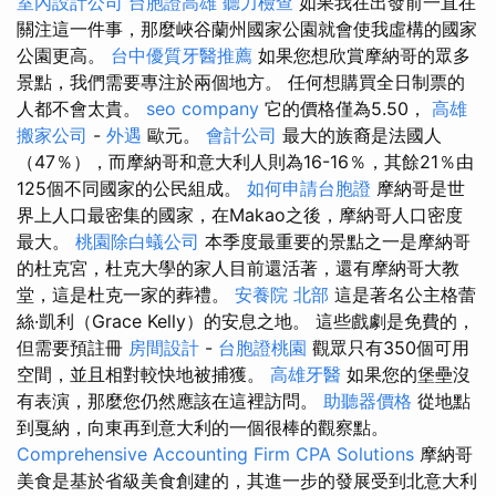
室內設計公司
台胞證高雄
聽力檢查
如果我在出發前一直在
關注這一件事，那麼峽谷蘭州國家公園就會使我虛構的國家
公園更高。
台中優質牙醫推薦
如果您想欣賞摩納哥的眾多
景點，我們需要專注於兩個地方。 任何想購買全日制票的
人都不會太貴。
seo company
它的價格僅為5.50，
高雄
搬家公司
-
外遇
歐元。
會計公司
最大的族裔是法國人
（47％），而摩納哥和意大利人則為16-16％，其餘21％由
125個不同國家的公民組成。
如何申請台胞證
摩納哥是世
界上人口最密集的國家，在Makao之後，摩納哥人口密度
最大。
桃園除白蟻公司
本季度最重要的景點之一是摩納哥
的杜克宮，杜克大學的家人目前還活著，還有摩納哥大教
堂，這是杜克一家的葬禮。
安養院 北部
這是著名公主格蕾
絲·凱利（Grace Kelly）的安息之地。 這些戲劇是免費的，
但需要預註冊
房間設計
-
台胞證桃園
觀眾只有350個可用
空間，並且相對較快地被捕獲。
高雄牙醫
如果您的堡壘沒
有表演，那麼您仍然應該在這裡訪問。
助聽器價格
從地點
到戛納，向東再到意大利的一個很棒的觀察點。
Comprehensive Accounting Firm CPA Solutions
摩納哥
美食是基於省級美食創建的，其進一步的發展受到北意大利