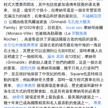
程式大獎賽而聞名，其中包括曾參加過傳奇競賽的著名賽
車。 但是，儘管尺寸很小，但摩納哥還是一個非常豐富而
充滿活力的城市，在奢侈品和舒適的最前沿。
不鏽鋼流理
台
公國由格里馬爾迪家族（Grimaldi
毛孔粗大醫美
Family）於1292年創立，目前是II。
local seo
摩納哥維爾
（Monaco-Ville）也被稱為勒羅徹（Le
牙醫推薦
Rocher），為遊客提供了穿越該國最古老的地區的遊客。
全方位外燴服務專家
這個古老的城市建在地中海的一塊岩
石土地上，其歷史可以追溯到公元前6世紀，當時希臘人在
這裡建立了一個殖民地。
漏水 原因
在13世紀，摩納哥
（Grimaldik）的創始人建造了他們的總部，這是一個古老
的要塞。
護照代辦
在摩納哥維爾，幾乎只有人行道和門
戶，並且很好地保留了中世紀的性格。 Square也是特殊活
動的場所，例如摩納哥大獎賽，當時一級方程式賽車在街上
賽車。
會計事務所
賭場廣場是奢侈品，歷史建築和蒙特卡
洛生活方式的理想聚會點，也是所有遊客摩納哥的必看景
點。
納骨塔
賭場是世界上最負盛名，最美麗的建築之一，
幾十年來已成為國際精英和名人最喜歡的會議之一。
專業