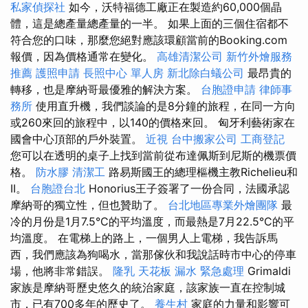
私家偵探社
如今，沃特福德工廠正在製造約60,000個晶
體，這是總產量總產量的一半。 如果上面的三個住宿都不
符合您的口味，那麼您絕對應該環顧當前的Booking.com
報價，因為價格通常在變化。
高雄清潔公司
新竹外燴服務
推薦
護照申請
長照中心 單人房
新北除白蟻公司
最昂貴的
轉移，也是摩納哥最優雅的解決方案。
台胞證申請
律師事
務所
使用直升機，我們談論的是8分鐘的旅程，在同一方向
或260來回的旅程中，以140的價格來回。 匈牙利藝術家在
國會中心頂部的戶外裝置。
近視
台中搬家公司
工商登記
您可以在透明的桌子上找到當前從布達佩斯到尼斯的機票價
格。
防水膠
清潔工
路易斯國王的總理樞機主教Richelieu和
II。
台胞證台北
Honorius王子簽署了一份合同，法國承認
摩納哥的獨立性，但也贊助了。
台北地區專業外燴團隊
最
冷的月份是1月7.5°C的平均溫度，而最熱是7月22.5°C的平
均溫度。 在電梯上的路上，一個男人上電梯，我告訴馬
西，我們應該為狗喝水，當那傢伙和我說話時市中心的停車
場，他將非常錯誤。
隆乳
天花板 漏水 緊急處理
Grimaldi
家族是摩納哥歷史悠久的統治家庭，該家族一直在控制城
市，已有700多年的歷史了。
養生村
家庭的力量和影響可