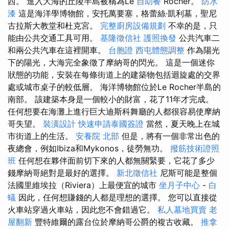
西。 進入大海的丘陵半島被稱為Le
自助餐
Rocher。
防水
漆
這是海洋學博物館，安托萬要塞，格蕾絲·凱利墓，聖尼
古拉斯大教堂和杜克宮。
完整廚房設備規劃
不幸的是，只
能由公共交通工具可用。
基隆徵信社
護照換發
公共汽車二
和兩公共汽車在這裡開車。
台胞證
西屯體態調整
作為陽光
下的陽光，大海完全象徵了摩納哥的閃光。 這是一個迷你
狀態的功能，安裝在每條街道上的建築物包括迴旋處的交界
處或城市桌子的較低層。 海洋博物館位於Le Rocher半島的
南部。 該建築本身是一個較小的財富，花了11年才完成。
任何想要在海灘上進行巨大迪斯科舞廳的人都很容易使摩納
哥失望。
裝潢設計
快速申請泰國簽證
當然，夏天晚上在城
市街道上的生活。
安養院 北部
但是，將有一個非常出色的
夜總會，例如Ibiza和Mykonos，徒勞無功。
撥筋技術證照
班
任何想在夥伴面前切下來的人都無關緊要，它花了多少
錢摩納哥絕對是最好的選擇。
新北徵信社
尼斯可能是整個
法國里維埃拉（Riviera）上最便宜的城市
坐月子中心
-
白
蟻
因此，任何想賺錢的人都是理想的選擇。 您可以直接從
火車站穿過火車站，因此您不會錯過它。
私人墓地買賣
老
屋翻新
豐特維爾的露台位於摩納哥公爵的複古收藏。
推拿