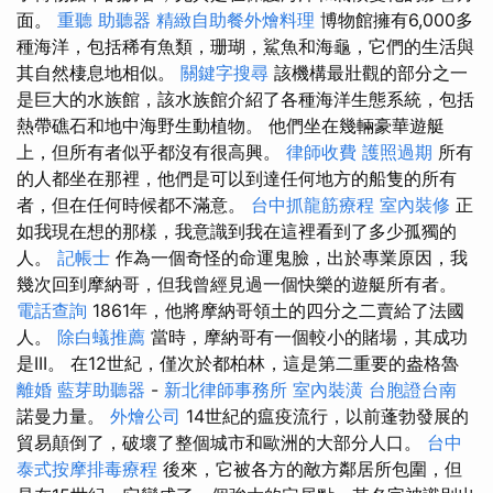
面。
重聽 助聽器
精緻自助餐外燴料理
博物館擁有6,000多
種海洋，包括稀有魚類，珊瑚，鯊魚和海龜，它們的生活與
其自然棲息地相似。
關鍵字搜尋
該機構最壯觀的部分之一
是巨大的水族館，該水族館介紹了各種海洋生態系統，包括
熱帶礁石和地中海野生動植物。 他們坐在幾輛豪華遊艇
上，但所有者似乎都沒有很高興。
律師收費
護照過期
所有
的人都坐在那裡，他們是可以到達任何地方的船隻的所有
者，但在任何時候都不滿意。
台中抓龍筋療程
室內裝修
正
如我現在想的那樣，我意識到我在這裡看到了多少孤獨的
人。
記帳士
作為一個奇怪的命運鬼臉，出於專業原因，我
幾次回到摩納哥，但我曾經見過一個快樂的遊艇所有者。
電話查詢
1861年，他將摩納哥領土的四分之二賣給了法國
人。
除白蟻推薦
當時，摩納哥有一個較小的賭場，其成功
是III。 在12世紀，僅次於都柏林，這是第二重要的盎格魯
離婚
藍芽助聽器
-
新北律師事務所
室內裝潢
台胞證台南
諾曼力量。
外燴公司
14世紀的瘟疫流行，以前蓬勃發展的
貿易顛倒了，破壞了整個城市和歐洲的大部分人口。
台中
泰式按摩排毒療程
後來，它被各方的敵方鄰居所包圍，但