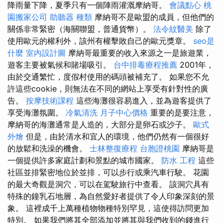
降雨量下降，夏季只有一個陣雨灌溉摩納哥。
會議點心
桃
園搬家公司
助聽器 種類
摩納哥不是歐盟的成員，但他們的
關係非常緊密（海關聯盟，普通貨幣）。
法令紋醫美
除了
使用歐元的權利外，該州有權擊敗自己的歐元獎章。
seo是
什麼
室內設計圖
摩納哥最重要的收入來源之一是旅遊業，
遊客主要被氣候和賭場吸引。
台中排毒療程推薦
2001年，
由於交通繁忙，度假村使用的碼頭被補充了。 如果您不允
許這些cookie，則無法在不同的網站上享受有針對性的廣
告。
按摩技術課程
這些海灘很容易進入，並為遊客提供了
享受海灘氛圍。
冷氣清洗
月子中心價格
重要的是要注意，
摩納哥的海灘通常是人造的，大部分是卵石或沙子。
歐式
外燴
但是，由於清水和宜人的環境，他們仍然有一個很好
的放鬆和洗澡的機會。
士林整復療程
台胞證桃園
摩納哥是
一個提供許多家庭計劃和景點的城市國家。
防水 工程
這些
社區並排緊密地位於並排，可以步行或乘汽車行駛。 花園
的最大奇觀是洞穴，可以在駕駛旅行中查看。 該洞穴具有
特殊的鐘乳石地層，為自然愛好者提供了令人印象深刻的景
象。 這裡成千上萬種植物物種特別罕見，這使得訪問更加
特別。 如果我們將其全部添加並將其與我們收到的錢進行