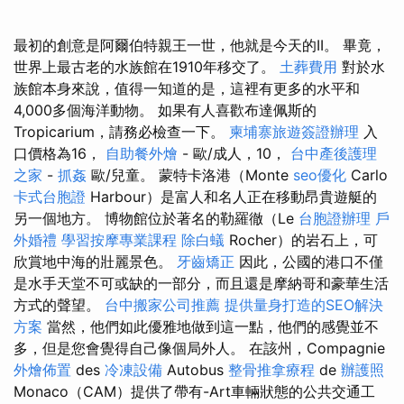
最初的創意是阿爾伯特親王一世，他就是今天的II。 畢竟，
世界上最古老的水族館在1910年移交了。
土葬費用
對於水
族館本身來說，值得一知道的是，這裡有更多的水平和
4,000多個海洋動物。 如果有人喜歡布達佩斯的
Tropicarium，請務必檢查一下。
柬埔寨旅遊簽證辦理
入
口價格為16，
自助餐外燴
- 歐/成人，10，
台中產後護理
之家
-
抓姦
歐/兒童。 蒙特卡洛港（Monte
seo優化
Carlo
卡式台胞證
Harbour）是富人和名人正在移動昂貴遊艇的
另一個地方。 博物館位於著名的勒羅徹（Le
台胞證辦理
戶
外婚禮
學習按摩專業課程
除白蟻
Rocher）的岩石上，可
欣賞地中海的壯麗景色。
牙齒矯正
因此，公國的港口不僅
是水手天堂不可或缺的一部分，而且還是摩納哥和豪華生活
方式的聲望。
台中搬家公司推薦
提供量身打造的SEO解決
方案
當然，他們如此優雅地做到這一點，他們的感覺並不
多，但是您會覺得自己像個局外人。 在該州，Compagnie
外燴佈置
des
冷凍設備
Autobus
整骨推拿療程
de
辦護照
Monaco（CAM）提供了帶有-Art車輛狀態的公共交通工