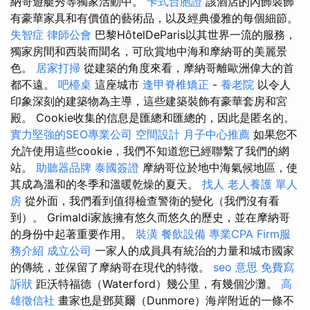
納哥遊艇秀等獨家活動中。
卡式台胞證
該酒店的內飾裝飾
有豪華家具和有價值的藝術品，以及經典優雅的每個細節。
失智症
律師公會
巴黎HôtelDeParis以其世界一流的服務，
獨家房間和西裝而聞名，可欣賞地中海和摩納哥的美麗景
色。
居家打掃
從建築的角度來看，摩納哥離歐洲偉大的首
都不遠。
吧檯桌
這座城市
逢甲脊椎矯正
-
養老院
以令人
印象深刻的建築物為主導，這些建築裝飾有豪華套房和宮
殿。 Cookie收集的信息是匯總和匯總的，因此是匿名的。
實力堅強的SEO專業公司
空間設計
月子中心推薦
如果您不
允許使用這些cookie，我們不知道您已經聯繫了我們的網
站。
助聽器品牌
泰國簽證
摩納哥位於地中海氣候地區，使
其成為溫和的冬季和溫暖乾燥的夏天。
找人
老人養護 單人
房
從外面，我們看到值得檢查警衛的變化（我們沒有看
到）。 Grimaldi家族擁有悠久而悠久的歷史，並在摩納哥
的身份中起著重要作用。
裝潢
餐飲設備
專業CPA Firm服
務介紹
成立公司
一家人的成員具有統治的力量和城市國家
的傳統，並保留了摩納哥在現代的特徵。
seo 意思
免費寫
訴狀
距沃特福德（Waterford）幾公里，有幾個沙灘。
高
雄徵信社
畫家也是鄧莫爾（Dunmore）海岸附近的一條不