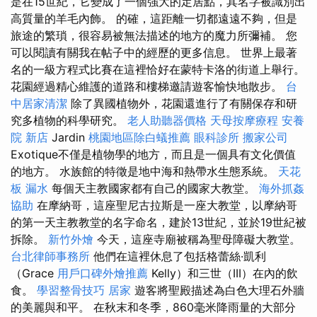
是在15世紀，它變成了一個強大的定居點，其名字被識別出
高質量的羊毛內飾。 的確，這距離一切都遠遠不夠，但是
旅途的繁瑣，很容易被無法描述的地方的魔力所彌補。 您
可以閱讀有關我在帖子中的經歷的更多信息。 世界上最著
名的一級方程式比賽在這裡恰好在蒙特卡洛的街道上舉行。
花園經過精心維護的道路和樓梯邀請遊客愉快地散步。
台
中居家清潔
除了異國植物外，花園還進行了有關保存和研
究多植物的科學研究。
老人助聽器價格
天母按摩療程
安養
院 新店
Jardin
桃園地區除白蟻推薦
眼科診所
搬家公司
Exotique不僅是植物學的地方，而且是一個具有文化價值
的地方。 水族館的特徵是地中海和熱帶水生態系統。
天花
板 漏水
每個天主教國家都有自己的國家大教堂。
海外抓姦
協助
在摩納哥，這座聖尼古拉斯是一座大教堂，以摩納哥
的第一天主教教堂的名字命名，建於13世紀，並於19世紀被
拆除。
新竹外燴
今天，這座寺廟被稱為聖母障礙大教堂。
台北律師事務所
他們在這裡休息了包括格蕾絲·凱利
（Grace
用戶口碑外燴推薦
Kelly）和三世（III）在內的飲
食。
學習整骨技巧
居家
遊客將聖殿描述為白色大理石外牆
的美麗與和平。 在秋末和冬季，860毫米降雨量的大部分