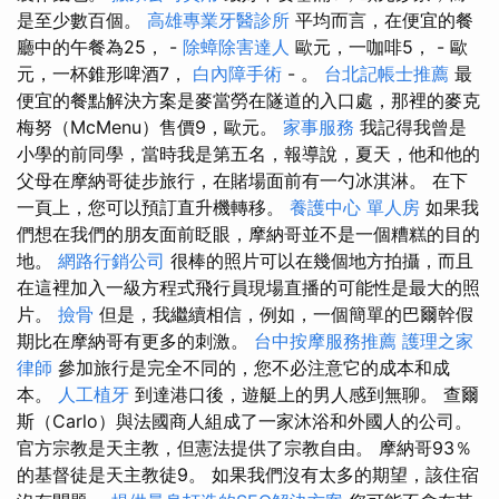
是至少數百個。
高雄專業牙醫診所
平均而言，在便宜的餐
廳中的午餐為25， -
除蟑除害達人
歐元，一咖啡5， - 歐
元，一杯錐形啤酒7，
白內障手術
- 。
台北記帳士推薦
最
便宜的餐點解決方案是麥當勞在隧道的入口處，那裡的麥克
梅努（McMenu）售價9，歐元。
家事服務
我記得我曾是
小學的前同學，當時我是第五名，報導說，夏天，他和他的
父母在摩納哥徒步旅行，在賭場面前有一勺冰淇淋。 在下
一頁上，您可以預訂直升機轉移。
養護中心 單人房
如果我
們想在我們的朋友面前眨眼，摩納哥並不是一個糟糕的目的
地。
網路行銷公司
很棒的照片可以在幾個地方拍攝，而且
在這裡加入一級方程式飛行員現場直播的可能性是最大的照
片。
撿骨
但是，我繼續相信，例如，一個簡單的巴爾幹假
期比在摩納哥有更多的刺激。
台中按摩服務推薦
護理之家
律師
參加旅行是完全不同的，您不必注意它的成本和成
本。
人工植牙
到達港口後，遊艇上的男人感到無聊。 查爾
斯（Carlo）與法國商人組成了一家沐浴和外國人的公司。
官方宗教是天主教，但憲法提供了宗教自由。 摩納哥93％
的基督徒是天主教徒9。 如果我們沒有太多的期望，該住宿