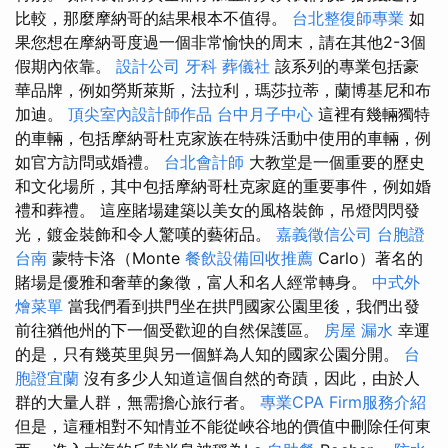
比較，那麼摩納哥的結果根本不值得。
台北整復師專業
如
果您想在摩納哥度過一個非常愉快的周末，請在其他2-3個
假期內依靠。
設計公司
牙科
葬儀社
該系列的專業包括豪
華品牌，例如勞斯萊斯，法拉利，瑪莎拉蒂，蘭博基尼和布
加迪。
頂尖室內設計師作品
台中月子中心
這裡有幾輛獨特
的車輛，包括摩納哥杜克家族在特殊活動中使用的車輛，例
如官方訪問或婚禮。
台北會計師
大教堂是一個重要的歷史
和文化場所，其中包括摩納哥杜克家庭的重要事件，例如婚
禮和葬禮。 這座賭場建築以美女的風格裝飾，吊燈閃閃發
光，鍍金裝飾和令人驚嘆的藝術品。
嘉義徵信公司
台胞證
台南
蒙特卡洛（Monte
餐飲設備回收推薦
Carlo）著名的
賭場是優雅和奢華的象徵，富人和名人經常轉身。
中式外
燴菜單
當我們看到拱門坐在拱門國家公園里後，我們出發
前往猶他州的下一個受歡迎的自然保護區。
房屋 漏水
幸運
的是，只有幾英里與另一個鮮為人知的國家公園分開。
台
胞證宜蘭
沒有多少人知道這個自然的奇蹟，因此，由於人
群的大量人群，無需擔心旅行者。
專業CPA Firm服務介紹
但是，這種相對不知情並不能從峽谷地的價值中刪除任何東