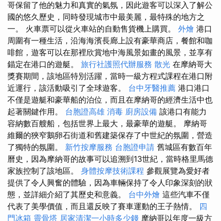
哥保留了他的魅力和真實的氣氛，因此遊客可以深入了解公
國的悠久歷史，同時發現城市中最美麗，最特殊的地方之
一。 火車票可以從火車站的自動售貨機上購買。
外燴
港口
周圍有一種生活，沿海海濱長廊上設有豪華商店，餐館和咖
啡館，遊客可以在那裡欣賞地中海風景如畫的風景，並享有
錨定在港口的遊艇。
旅行社護照代辦服務
散光
在摩納哥大
獎賽期間，該地區特別活躍，當時一級方程式課程在港口附
近運行，該活動吸引了全球遊客。
台中牙醫推薦
港口港口
不僅是遊艇和豪華船的泊位，而且在摩納哥的經濟生活中也
起著關鍵作用。
台胞證高雄
消毒
廚房設備
該港口有能力
容納數百艘船，包括世界上最大，最豪華的遊艇。 摩納哥
維爾的狹窄鵝卵石街道和舊建築保存了中世紀的氛圍，營造
了獨特的氛圍。
新竹按摩服務
台胞證申請
舊城區有數百年
曆史，因為摩納哥的故事可以追溯到13世紀，當時格里馬德
家族控制了該地區。
身體按摩技術課程
參觀展覽為愛好者
提供了令人興奮的體驗，因為車輛保持了令人印象深刻的狀
態，並詳細介紹了其歷史和意義。
台中外燴
這些汽車不僅
代表了美學價值，而且還反映了賽車運動的王子熱情。
四
門冰箱
靈骨塔
居家清潔一小時多少錢
摩納哥以年度一級方