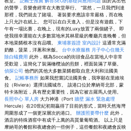
教堂。
記帳士推薦
解答SEO的基礎與應用問題
由於其出色
的聲學，音樂會經常在大教堂舉行。 “當然，一旦我們到達
那裡，我們就去了賭場。 著裝要求應該非常嚴格，而在晚
上只允許在紙上。 您可以在白天進入，但是沒有遊戲，下
午有一場比賽，在晚上，現有的Luxy放置了兩個鏟子。 即
使我很幸運能在大多數當地米其林星級的餐廳共進晚餐，但
本地菜餚根本沒有品嚐。
柬埔寨簽證
室內設計
這通常充滿
奶酪，菠菜，洋蔥和米飯。
台中水療服務
月子中心住幾天
除白蟻費用
此外，稱為Socca的街頭食品在當地人中非常
受歡迎，這簡化了裝滿橄欖油的煎餅，裡面裝滿了草藥。
偵探公司
他們的其他大多數菜餚都取自意大利和法國美
食。
記帳事務所
如果我想嘗試法國美食，我寧願在里維埃
拉（Riviera）選擇法國城市。 該港口位於摩納哥北部，蒙
特卡洛附近，具有歷史重要性，因為它被古羅馬人使用。
長照中心 單人房
大力神港（Port
牆壁 漏水 緊急處理
Hercule）在20世紀初期贏得了目前的形式，當時天然海灣
周圍形成了一個更深層次的港口。
辦護照要帶什麼
此外，
酒店的特殊酒窖中有成千上萬的高質量葡萄酒。 以上只是
摩納哥的餐館和夜總會的一些例子，這些餐館和夜總會反映