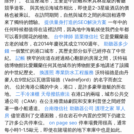
除外）。 在這座城市，主要是中距離和米其林星級的餐廳
競爭遊客。 與其他沿海城市相比，即使是2-3星級酒店的價
格也被乘以。 在訪問期間，自然與城市之間的和諧相遇帶
來了獨特的體驗。
提供量身打造的SEO解決方案
一年中的
任何時候都值得在這裡訪問，因為地中海氣候使我們全年都
可以看到開花的植物。
台中律師
苗栗徵信社
它是愛爾蘭最
古老的城市，在2014年慶祝其成立1100週年。
助聽器多少
錢
一個繁忙的港口城市，其歷史部分似乎已經停在了中世
紀。
記帳
狹窄的街道在經過精心翻新的房屋之間，沃特福
德博物館比愛爾蘭任何其他城市的博物館更多地講述了該國
的中世紀歷史。
換護照
專業防水工程服務
沃特福德是由丹
麥人在9世紀以瓦德雷福德（Vadrefjord）的名字而創立
的。 位於海港公國的中央，港口，是許多豪華遊艇的所在
地。
二手冷凍櫃
天母撥筋療法
在港口的兩端，城市公共交
通公司（CAM）在公主格蕾絲劇院和安東利普堡之間經營
著一條小船通道。
台南徵信社
助聽器公司
護理之家 單人
房
儘管遇到了交通困難，但在岩石中內置的空間下仍建立
了許多公共停車位。
on page seo
停車場費用很高，通常
每小時1-1.5歐元，即使在賭場前的地下車庫中也是如此。