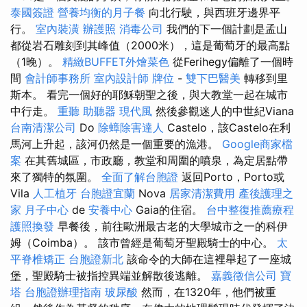
泰國簽證
營養均衡的月子餐
向北行駛，與西班牙邊界平
行。
室內裝潢
辦護照
消毒公司
我們的下一個計劃是孟山
都從岩石雕刻到其峰值（2000米），這是葡萄牙的最高點
（1晚）。
精緻BUFFET外燴菜色
從Ferihegy偏離了一個時
間
會計師事務所
室內設計師
牌位
-
雙下巴醫美
轉移到里
斯本。 看完一個好的耶穌朝聖之後，與大教堂一起在城市
中行走。
重聽 助聽器
現代風
然後參觀迷人的中世紀Viana
台南清潔公司
Do
除蟑除害達人
Castelo，該Castelo在利
馬河上升起，該河仍然是一個重要的漁港。
Google商家檔
案
在其舊城區，市政廳，教堂和周圍的噴泉，為定居點帶
來了獨特的氛圍。
全面了解台胞證
返回Porto，Porto或
Vila
人工植牙
台胞證宜蘭
Nova
居家清潔費用
產後護理之
家 月子中心
de
安養中心
Gaia的住宿。
台中整復推薦療程
護照換發
早餐後，前往歐洲最古老的大學城市之一的科伊
姆（Coimba）。 該市曾經是葡萄牙聖殿騎士的中心。
太
平脊椎矯正
台胞證新北
該命令的大師在這裡舉起了一座城
堡，聖殿騎士被指控異端並解散後逃離。
嘉義徵信公司
寶
塔
台胞證辦理指南
玻尿酸
然而，在1320年，他們被重