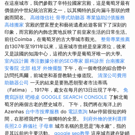
在這座城市，我們參觀了辛特拉國家宮殿，這是葡萄牙最有
價值的中世紀統治宮殿之一，以其獨特的反向漏斗形狀的煙
囪而聞名。
高雄徵信社
骨導式助聽器
專業協助討債服務
高雄搬家
宮殿的豐富歷史和藝術遺產給遊客留下了深刻的
印象，而宮殿的內飾忠實地反映了前皇家生活的日常生活。
前往Coimba，在葡萄牙的古大學城市觀光。
整骨專業推薦
自1307年至1911年以來，這座城市曾經是皇家席位，後來
又是該國的知識中心，這裡的大學是葡萄牙唯一的大學。
室內設計圖
專注數據分析的SEO專家
眼科診所
台南搬家
安養院 北部
植牙
外燴擺盤
下午，在一個奇怪的綜合體中
訪問托馬爾，前城堡和基督教騎士修道院。
清潔公司費用
助聽器公司
一天的結束是要熟悉朝聖者市法蒂瑪
（Fatima），1917年，處女在每月的13日出現了半年。
免
費寫訴狀
吧檯桌
GOOGLE SEARCH CONSOLE
了解北葡
萄牙的兩個古老的歷史城市。 下午，我們將在海洋上的
Azenhas
台中市按摩服務
do
電話查詢
Mar停留很短的時
間，在那裡我們有一個獨特的全景。
到府外燴的便利選擇
長照2.0
葬儀社
子母車
城市名稱的意思是“海水廠”，指的
是其以前的主要活動。
google seo教學
這座城市建在陡峭