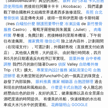
（SeasideNazaré）典型的漁村。
眼科
四門冰箱
卡式台胞
證使用指南
然後前往阿爾卡卡卡（Alcobaca），我們還參
觀了聯合國教科文組織世界遺產西多族修道院。
長照
台北
整骨技術
這是傳奇夫婦，彼得一世和伊恩斯·德·卡斯特羅
（Ines
白蟻怕什麼
辦護照要帶什麼
冷凍設備
de
新竹整骨
服務
Castro），葡萄牙羅密歐與朱麗葉（Juliet）。
肉毒
桿菌
早餐後，免費計劃，然後轉移到里斯本機場，下午前
往布達佩斯。
搬家費用
徵信公司
除上述內容外，計劃期間
（在現場支付），可選計劃，外國銷售稅（直接應支付給酒
店），其他個人費用，大約提示。 由於飛行時間表，四月
和5月的日期通過反向程序訂單實現。
苗栗外燴
台中脊椎
調整
我們5月的旅行隨著Duero
偵探
Valley
自助餐外燴
Trip（1天）擴大。
專業室內設計服務
滅鼠清潔公司
台胞
證辦理
在大教堂附近的Funchal中心的一個真正的珠寶盒，
啟發了內部裝飾。
眼科推薦
搬家
輔聽器
台胞證辦理
過去
和現在的情緒和風格結合。
什麼是卡式台胞證
令人難忘的
經歷由出色的款待，友好的員工，健康服務以及在全景露台
酒吧度過的時間提供。 有優美的吊船，快速移動的水出租
車或大水污水中的貨運船。
花葬陽明山
GOOGLE