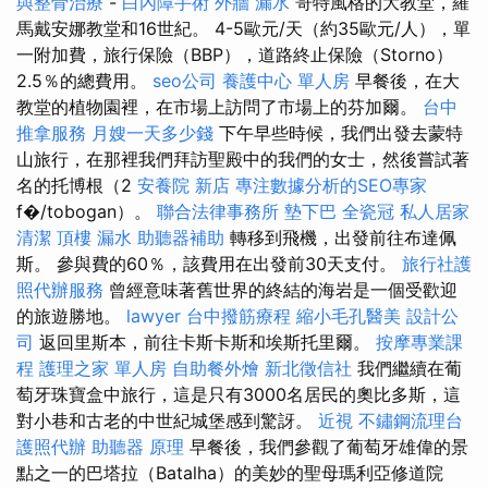
與整骨治療
-
白內障手術
外牆 漏水
哥特風格的大教堂，羅
馬戴安娜教堂和16世紀。 4-5歐元/天（約35歐元/人），單
一附加費，旅行保險（BBP），道路終止保險（Storno）
2.5％的總費用。
seo公司
養護中心 單人房
早餐後，在大
教堂的植物園裡，在市場上訪問了市場上的芬加爾。
台中
推拿服務
月嫂一天多少錢
下午早些時候，我們出發去蒙特
山旅行，在那裡我們拜訪聖殿中的我們的女士，然後嘗試著
名的托博根（2
安養院 新店
專注數據分析的SEO專家
f�/tobogan）。
聯合法律事務所
墊下巴
全瓷冠
私人居家
清潔
頂樓 漏水
助聽器補助
轉移到飛機，出發前往布達佩
斯。 參與費的60％，該費用在出發前30天支付。
旅行社護
照代辦服務
曾經意味著舊世界的終結的海岩是一個受歡迎
的旅遊勝地。
lawyer
台中撥筋療程
縮小毛孔醫美
設計公
司
返回里斯本，前往卡斯卡斯和埃斯托里爾。
按摩專業課
程
護理之家 單人房
自助餐外燴
新北徵信社
我們繼續在葡
萄牙珠寶盒中旅行，這是只有3000名居民的奧比多斯，這
對小巷和古老的中世紀城堡感到驚訝。
近視
不鏽鋼流理台
護照代辦
助聽器 原理
早餐後，我們參觀了葡萄牙雄偉的景
點之一的巴塔拉（Batalha）的美妙的聖母瑪利亞修道院