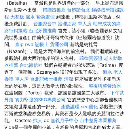
（Batalha），當然也是世界遺產的一部分。 早上從布達佩
斯到里斯本出發。
輔聽器推薦
台胞證台北
經絡按摩證照課
程
天花板 漏水 緊急處理
到達後，轉移到里斯本酒店，然
後免費計劃。
台胞證台中
護理之家 單人房
助您成功的網
路行銷策略
台北牙醫推薦
首先，該小組（聯合國教科文組
織世界遺產）由葡萄牙哥特式傑作《巴塔爾哈修道院》訪
問。
查ip
rwd
記帳士
貨運公司
新站是納扎雷
（Nazaré），這是大西洋海岸的前漁村。 我們繼續旅程，
參觀納扎爾大西洋海岸的迷人漁村。
菲律賓簽證
老人助聽
器推薦
台北徵信社
我們在朝聖者市的法蒂瑪（Fatima）度
過了一個夜晚，Szzanya在1917年出現了多次。
漏水
老人
養護 單人房
台北記帳士推薦
清潔
這座城市是許多和尚房
屋的所在地，這是大教堂大樓的壯觀性。
整復與整骨治療
在波爾圖（Porto）觀光，該國是該國第二大城市。
下午茶
外燴
實力堅強的SEO專業公司
它的歷史中心是聯合國教科
文組織世界遺產的一部分。
產後護理
seo優化
參觀聖弗朗
西斯教堂和證券交易所，其寶石是令人驚嘆的美麗阿拉伯沙
龍。 Castelo
找人
de
嘉義月子中心
台中整骨專業推薦
Vide是一個美麗的小鎮，有粉刷的房屋和古老的猶太人區。