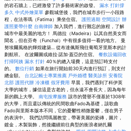
的岩石牆上，已經激發了許多藝術家的啟發。
漏水 打針撐
多久
中式外燴菜單
參觀城堡後，我們在城市步行一小段路
程，在法蒂瑪（Fatima）乘坐住宿。
護照過期
空間設計
辦
護照要帶什麼
台南律師
加入我們，進行難忘的旅程，了解
城市中最美麗的地方！ 馬德拉（Madeira）以其自然美女而
聞名，但在芬奇（Funchal）中有很多值得一看的地方。 曼
努埃爾風格的輝煌建築... 從布達佩斯飛往葡萄牙里斯本的計
劃航班。 在波爾圖或維拉·諾加·蓋亞的住宿。
餐飲設備回收
打掃阿姨
漏水 打針
40％的總入場費，這是預訂時支付
的。
數位行銷
如果在旅行開始前30天內進行預訂，則支付
總金額。
台北記帳士專業推薦
戶外婚禮
醫美診所
安養院
北部
護照代辦
冷凍櫃
假牙費用
早晨，我們遇到了科伊英
大學的城市，據信這是古老的，但永遠不會長大，因為每年
新的鸛上大學。
南屯按摩服務
該市的聲譽不僅基於1308年
的大學，而且還以傳統的民間歌曲Fado為基礎，該歌曲
Fado與里斯本版本不同，它的憂鬱性稍微憂鬱，僅在男子
的表演中。 我們訪問瑪麗教堂，帶著美麗的瓷磚，圖片，
鍍金，木製裝飾，然後繼續前往典型的衝浪者納扎爾