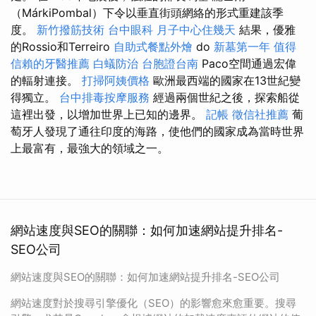
（MárkiPombal）下令以垂直街頭網絡的形式重建該季
度。
新竹撥筋技術
台中眼科
月子中心住幾天
結果，優雅
的Rossio和Terreiro
自助式餐點外燴
do
新墓第一年
值得
信賴的牙醫推薦
白蟻防治
台胞證台南
Paco空間通過宏偉
的輻射連接。
打掃阿姨價格
歐洲最西端的國家在13世紀變
得獨立。
台中排毒按摩服務
經過兩個世紀之後，探索船從
這裡出發，以增加世界上已知的邊界。
記帳
徵信社推薦
葡
萄牙人發現了通往印度的海路，使他們的國家成為當時世界
上最富有，最強大的領域之一。
網站速度與SEO的關聯：如何加速網站提升排名-
SEO公司
網站速度與SEO的關聯：如何加速網站提升排名-SEO公司
網站速度對於搜尋引擎優化（SEO）的影響愈來愈重要。搜尋