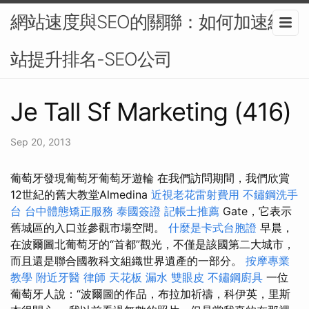
網站速度與SEO的關聯：如何加速網
站提升排名-SEO公司
Je Tall Sf Marketing (416)
Sep 20, 2013
葡萄牙發現葡萄牙葡萄牙遊輪 在我們訪問期間，我們欣賞
12世紀的舊大教堂Almedina
近視老花雷射費用
不鏽鋼洗手
台
台中體態矯正服務
泰國簽證
記帳士推薦
Gate，它表示
舊城區的入口並參觀市場空間。
什麼是卡式台胞證
早晨，
在波爾圖北葡萄牙的“首都”觀光，不僅是該國第二大城市，
而且還是聯合國教科文組織世界遺產的一部分。
按摩專業
教學
附近牙醫
律師
天花板 漏水
雙眼皮
不鏽鋼廚具
一位
葡萄牙人說：“波爾圖的作品，布拉加祈禱，科伊英，里斯