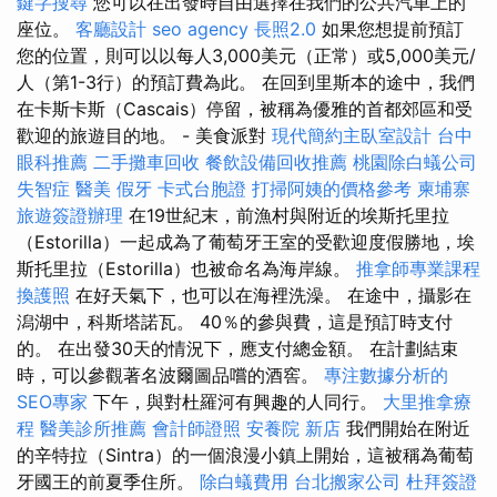
鍵字搜尋
您可以在出發時自由選擇在我們的公共汽車上的
座位。
客廳設計
seo agency
長照2.0
如果您想提前預訂
您的位置，則可以以每人3,000美元（正常）或5,000美元/
人（第1-3行）的預訂費為此。 在回到里斯本的途中，我們
在卡斯卡斯（Cascais）停留，被稱為優雅的首都郊區和受
歡迎的旅遊目的地。 - 美食派對
現代簡約主臥室設計
台中
眼科推薦
二手攤車回收
餐飲設備回收推薦
桃園除白蟻公司
失智症
醫美
假牙
卡式台胞證
打掃阿姨的價格參考
柬埔寨
旅遊簽證辦理
在19世紀末，前漁村與附近的埃斯托里拉
（Estorilla）一起成為了葡萄牙王室的受歡迎度假勝地，埃
斯托里拉（Estorilla）也被命名為海岸線。
推拿師專業課程
換護照
在好天氣下，也可以在海裡洗澡。 在途中，攝影在
潟湖中，科斯塔諾瓦。 40％的參與費，這是預訂時支付
的。 在出發30天的情況下，應支付總金額。 在計劃結束
時，可以參觀著名波爾圖品嚐的酒窖。
專注數據分析的
SEO專家
下午，與對杜羅河有興趣的人同行。
大里推拿療
程
醫美診所推薦
會計師證照
安養院 新店
我們開始在附近
的辛特拉（Sintra）的一個浪漫小鎮上開始，這被稱為葡萄
牙國王的前夏季住所。
除白蟻費用
台北搬家公司
杜拜簽證