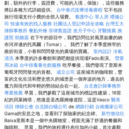
劃，額外的行李，簽證費，可能的入境，保險），這些服務
將以各種方式詳細提供。
台中泰式按摩排毒療程
它不包括
旅行現場支付小費的全部入場費。
養護中心 單人房
禮儀公
司
快速有效的找人服務
社團法人登記申請全攻略
台灣五大
律師事務所
餐點外燴
菲律賓簽證
坐月子中心
牙醫推薦
換
護照
助聽器
在下午的節目中，我們訪問位於風景如畫的納
布河岸邊的托馬爾（Tomar）。 我們了解了本季度狹窄的
曲折街道，小巷和閃閃發光的廣場的寶藏。
室內設計
冷氣
清洗
本季度的許多餐館和酒吧都提供現場Fado表演。
營業
用冰箱
台中排毒養生館服務
吃早餐後，我們發現了里斯本
葡萄牙閃閃發光的首都。
成立公司
這座城市的咖啡館，豐
富的文化生活和歷史悠久的城堡是一個奔波的地方，過去的
魔力與現代和年輕的勢頭結合在一起。
台北會計師事務所
專業推薦
早晨，我們參觀了這座城市的標誌性建築，16世
紀的貝萊姆塔，然後是圣杰羅姆修道院，這是Vasco
醫美
項目
律師公會
台北除白蟻公司
de
網路行銷
台南搬家公司
Gama的安息之地，並看到了探險家的紀念碑。
新竹徵信社
Baixa里斯本是一個中央購物室，裡面充滿了舒適的餐廳和
咖啡館。 早晨，我們的旅程通往布拉加的小鎮，首次參觀