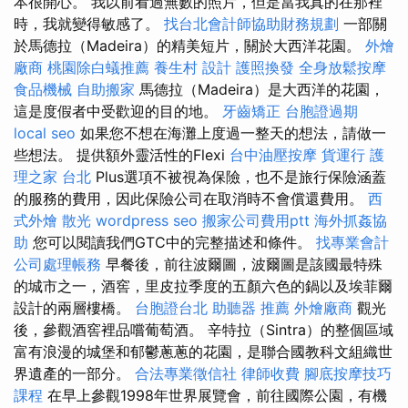
本很開心。 我以前看過無數的照片，但是當我真的在那裡
時，我就變得敏感了。
找台北會計師協助財務規劃
一部關
於馬德拉（Madeira）的精美短片，關於大西洋花園。
外燴
廠商
桃園除白蟻推薦
養生村
設計
護照換發
全身放鬆按摩
食品機械
自助搬家
馬德拉（Madeira）是大西洋的花園，
這是度假者中受歡迎的目的地。
牙齒矯正
台胞證過期
local seo
如果您不想在海灘上度過一整天的想法，請做一
些想法。 提供額外靈活性的Flexi
台中油壓按摩
貨運行
護
理之家 台北
Plus選項不被視為保險，也不是旅行保險涵蓋
的服務的費用，因此保險公司在取消時不會償還費用。
西
式外燴
散光
wordpress seo
搬家公司費用ptt
海外抓姦協
助
您可以閱讀我們GTC中的完整描述和條件。
找專業會計
公司處理帳務
早餐後，前往波爾圖，波爾圖是該國最特殊
的城市之一，酒窖，里皮拉季度的五顏六色的鍋以及埃菲爾
設計的兩層樓橋。
台胞證台北
助聽器 推薦
外燴廠商
觀光
後，參觀酒窖裡品嚐葡萄酒。 辛特拉（Sintra）的整個區域
富有浪漫的城堡和郁鬱蔥蔥的花園，是聯合國教科文組織世
界遺產的一部分。
合法專業徵信社
律師收費
腳底按摩技巧
課程
在早上參觀1998年世界展覽會，前往國際公園，有機