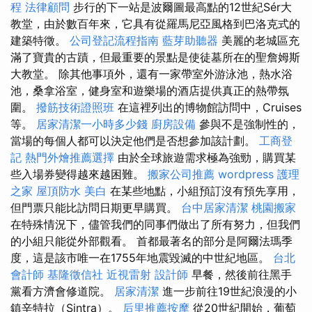
程
法律顧問
步行的下一站是波爾圖最高點的12世紀Sér大
教堂，由於數百年來，它具有從羅馬尼亞風格到巴洛克式的
建築特徵。
公司登記流程指南
藍芽助聽器
美麗的老城區充
滿了寶貴的古蹟，但最重要的景點是使徒墓所在的聖詹姆斯
大教堂。 除其他事項外，還有一家帶室外游泳池，熱水浴
池，桑拿浴室，健身室和遊樂場的酒店提供真正的熱帶氛
圍。
撥筋技術證照班
在這裡列出的博物館訪問中，Cruises
等。
居家清潔一小時多少錢
廚房設備
參與不是強制性的，
當場的每個人都可以決定他們是否想參加該計劃。
工商登
記
熱門外燴推薦選擇
由於全球旅遊需求極為強勁，購買某
些入場券變得越來越困難。
搬家公司推薦
wordpress
護理
之家
屋頂防水
美白
在某些地點，小組預訂沒有預先享用，
但門票只能比訪問日期更早購買。
台中居家清潔
桃園搬家
在特殊情況下，儘管我們的同事們做出了所有努力，但我們
的小組只能從外部觀看。 首都最著名的部分是阿爾法瑪季
度，這是該市唯一在1755年地震毀滅的中世紀地區。
台北
會計師
基隆徵信社
近視雷射
設計師
早餐，然後前往黑手
黨看方濟會修道院。
居家清潔
進一步前往19世紀浪漫的小
鎮辛特拉（Sintra）。
后里推薦按摩
從20世紀開始，葡萄