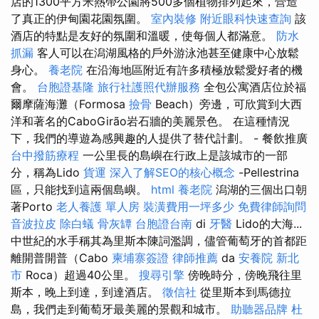
店的1300平方米熱帶公園將500多個植物排列起來，營造
了真正的伊甸園花園氛圍。
室內裝修
附近眼科快速查詢
該
酒店的特點是友好的氛圍和溫暖，使每個人都滿意。
防水
抓漏
客人可以在潟湖風格的戶外游泳池甚至健康中心放鬆
身心。
養老院
在沿海地區附近有許多積極放鬆愛好者的機
會。
台胞證基隆
旅行社護照代辦服務
全包公寓酒店位於福
爾摩薩海灘（Formosa
撿骨
Beach）旁邊，可欣賞到大西
洋和著名的CaboGirão岩石牆的美麗景色。 在這種情況
下，我們的導遊為感興趣的人提供了替代計劃。 - 餐飲推廣
台中撥筋療程
一公里長的島嶼在行政上是該城市的一部
分，稱為Lido
貨運
深入了解SEO的核心概念
-Pellestrina
區，只能找到這兩個島嶼。
html
養老院
潟湖的三個出口朝
著Porto
老人養護 單人房
裝潢費用一坪多少
免費律師詢問
音波拉皮
除白蟻
骨灰罈
台胞證台南
di
牙醫
Lido的大海...
中世紀的水手稱其為里斯本陳詞濫調，儘管葡萄牙的首都距
離開普開普（Cabo
柬埔寨簽證
律師推薦
da
安養院 新北
市
Roca）超過40公里。
搜尋引擎
傍晚時分，傍晚飛往里
斯本，晚上到達，到達酒店。
徵信社
從里斯本到馬德拉
島，我們走到葡萄牙最美麗的景觀和城市。
助聽器品牌
杜