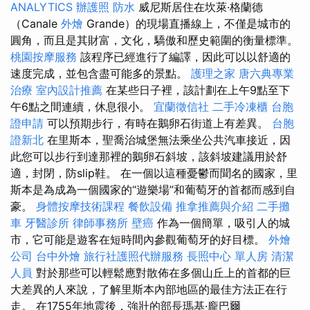
ANALYTICS
辦護照
防水
威尼斯居住在坎萊·格蘭德
（Canale
外燴
Grande）的現場直播線上，不僅是城市的
圓角，而且是其財富，文化，驕傲和歷史範圍的衡量標準。
桃園按摩服務
該程序已經進行了編譯，因此可以以舒適的
速度完成，並包含盡可能多的景點。
護理之家
唐六典專業
治療
室內設計推薦
在某些日子裡，該計劃在上午9點至下
午6點之間連續，休息很小。
宜蘭徵信社
二手冷凍櫃
台胞
證申請
可以預期步行，有時在鵝卵石街道上有差異。
台胞
證新北
在里斯本，聖喬治城堡無法乘坐公共汽車接近，因
此您可以步行到達那裡的鵝卵石斜坡，該斜坡建議用於舒
適，封閉，防slip鞋。 在一個以這種憂鬱而聞名的國家，里
斯本是為成為一個國家的“遊樂場”和葡萄牙的首都而感到自
豪。
身體按摩技術課程
餐飲設備
推拿推薦與介紹
二手攤
車
牙醫診所
律師事務所
壁癌
作為一個簡單，吸引人的城
市，它可能是遊客在短時間內參觀葡萄牙的好目標。
外燴
公司
台中外燴
旅行社護照代辦服務
長照中心 單人房
清潔
人員
對於那些可以輕鬆應對散佈在多個山丘上的首都的巨
大差異的人來說，了解里斯本內部地區的最佳方法正在行
走。 在1755年地震後，強壯的部長瑪基·龐巴爾