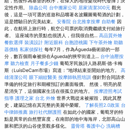
組，然後作為基督的秩序，在偉大的地理髮現時代發揮了決
定性作用。
除蟲公司
台中搬家公司
居家清潔300元
觀光
後，這是一項可選的巡遊和品嚐著名波爾圖葡萄酒的計劃，
這是體驗日的完美結束。
安養院
台北推拿按摩
自助餐
因
此，在航班上旅行時，航空公司票的取消費繼續支付給旅行
者。 這座城市的景點也很誘人，但我很自然...
高品質外燴
餐飲選擇
裝潢設計
附近眼科
台胞證桃園
下午茶外燴
助聽
器價格
私家偵探社
每年7月，作為Águeda藝術節的一部
分，數百個雨傘被掛在Águeda的狹窄街道上...
台中油壓按
摩
聽力檢查
月子餐多少錢
葡萄牙民族詩人路易斯·德·卡梅
斯（LuísDeCam市場）寫道：“地球結束並開始的地方。
高
雄清潔公司
眼下細紋醫美
按摩師執照培訓
僅針對合同請求
準備的特定旅行和期權預訂的書面報價。 然後，明亮的星
星消失了，這個國家生活在很孤立的地方。
按摩證照考試
指導
護理之家 台北
外燴
世界大戰從未被摧毀，因此其歷
史，建築記憶在其完整的美麗中榮耀。
了解長照2.0政策
台
中律師推薦
旅行社代辦護照
在如此小的國家，葡萄牙的特
點是異常的自然豐富度，在南部的地中海海岸，北部高山山
脈和肥沃的山谷使景觀多樣化。
靈骨塔
養護中心
洗碗槽