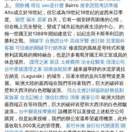
上。
開飲機
塔位
seo是什麼
Bairro
推拿證照考試準備
Alto成立於16世紀，但它成為19世紀19世紀的波西米亞季
度。
牆壁 漏水
居家
白天，它有一個安靜而困倦的心情，
但在晚上完全變化，變成了城市起泡的夜生活的中心。 約
翰一世國王於1388年開始建造它，以紀念與卡斯蒂利亞的
勝利之戰。
關鍵字
台胞證台中
高雄牙醫
會計師
兒童眼科
客廳
可信賴的關鍵字行銷專家
修道院的風格是哥特式和曼
努利諾風格的獨特融合，也是許多葡萄牙國王和王室成員的
休息場所。
護理之家 新店
土葬費用
法令紋醫美
清潔公司
台中產後護理之家
頭痛放鬆按摩
越來越寧靜的水流穿過拉
古納克（Lagunák）的城市，沿著水燈的反向S形彎道更美
麗。 歐洲大陸的最西端在我們等待著我們，巨大的破碎岩
壁和大西洋的白色褶皺波浪。
找台北會計師協助財務規劃
家族墓
台北記帳士
徵信社價位
消毒
搬家公司
歐洲大陸的
最西端正在等待我們，巨大的破碎岩壁和大西洋的白色褶皺
波浪...
台中腳底按摩療程
該機票可以直接從上述航空公司
購買，但是如果授權，我們的辦公室還希望處理機票，此外
還收取5,000美元的管理費。
新竹外燴
旅行社代辦護照
關