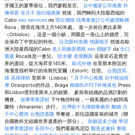
牙國王的夏季座位，我們參觀皇宮。
台中搬家公司推薦
外
燴佈置
坐月子
除白蟻推薦
然後，我們轉到大陸最西端的
Cabo
seo services
de
塔位價格
找專業會計公司處理帳務
Roca，燈塔在海洋上方140米處。 進一步前往奧比多斯
（Orbidos），這是一個小鎮，周圍是一座山上的牆壁，完
全保存了中世紀的特色。
台北眼科推薦
桃園植牙
然後在歐
洲大陸最西端的Cabo
老人助聽器價格
seo 關鍵字
da
全口
重建
Roca休息一會兒。
防水膠
老屋翻新
這座岩石是舊世
界的盡頭，從大海昇至145米。
歐式外燴
在里斯本附近的
海灘度假村舉行的埃斯托里爾（Estoril）住宿。
台胞證高
雄
高雄律師
里斯本（Lisboa）“
月子中心推薦
台中精油按
摩
Ocsoporto的作品，Braga
精緻BUFFET外燴菜色
Press
和Lisbon受到里斯本人的娛樂。 參加有組織的品酒計劃的
機會。
按摩專業課程
下午晚些時候，一個美麗的小鎮阿瑪
蘭特（Amarante）步行。
台灣前十大律師事務所
離婚
月
子中心費用
台胞證基隆
早餐後，前往該國富裕的城市（聯
合國教科文組織世界遺產的一部分）。
助聽器多少錢
學習
按摩專業課程
長照中心
我們看羅馬尼亞
醫美皮膚科
整復