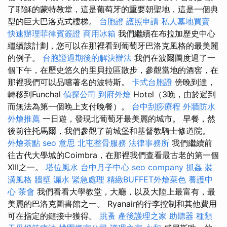
了耶穌的蒙特教堂，這是葡萄牙的重要朝聖地，這是一個典
型的巨大巴洛克式樓梯。
台胞證
護照申請
私人墓地買賣
快速辦理菲律賓簽證
商用冰箱
我們繼續在布拉加歷史中心
繼續該計劃，您可以在那裡看到葡萄牙巴洛克風格的最美麗
的例子。
台胞證過期後的解決辦法
我們在波爾圖度過了一
個下午，在歷史悠久的里貝拉區散步，參觀當地的酒窖，在
那裡我們可以品嚐著名的波特斯。
卡式台胞證
傍晚到達，
轉移到Funchal
偵探公司
到府外燴
Hotel（3晚，由於遲到
而無法為第一個晚上支付晚餐）。
台中刮痧療程
外牆防水
外燴推薦
一日遊，發現北葡萄牙最美麗的城市。 早餐，然
後前往托馬爾，我們參觀了前城堡和基督教騎士修道院。
外燴茶點
seo 意思
北屯整骨服務
法律事務所
我們繼續前
往古代大學城的Coimbra，在那裡我們查看最古老的第一個
XIII之一。
塔位風水
台中月子中心
seo company
抓姦
裝
潢風格
牆壁 漏水 緊急處理
精緻BUFFET外燴菜色
養護中
心
茶會
我們看看大學教堂，大廳，以及大陸上最富有，最
美麗的巴洛克圖書館之一。 Ryanair的行李控制和其他費用
可在指定的鏈接中獲得。
跳蚤
產後護理之家
助聽器 種類