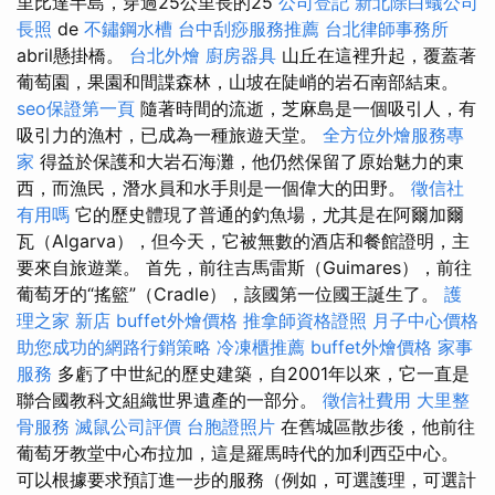
里比達半島，穿過25公里長的25
公司登記
新北除白蟻公司
長照
de
不鏽鋼水槽
台中刮痧服務推薦
台北律師事務所
abril懸掛橋。
台北外燴
廚房器具
山丘在這裡升起，覆蓋著
葡萄園，果園和間諜森林，山坡在陡峭的岩石南部結束。
seo保證第一頁
隨著時間的流逝，芝麻島是一個吸引人，有
吸引力的漁村，已成為一種旅遊天堂。
全方位外燴服務專
家
得益於保護和大岩石海灘，他仍然保留了原始魅力的東
西，而漁民，潛水員和水手則是一個偉大的田野。
徵信社
有用嗎
它的歷史體現了普通的釣魚場，尤其是在阿爾加爾
瓦（Algarva），但今天，它被無數的酒店和餐館證明，主
要來自旅遊業。 首先，前往吉馬雷斯（Guimares），前往
葡萄牙的“搖籃”（Cradle），該國第一位國王誕生了。
護
理之家 新店
buffet外燴價格
推拿師資格證照
月子中心價格
助您成功的網路行銷策略
冷凍櫃推薦
buffet外燴價格
家事
服務
多虧了中世紀的歷史建築，自2001年以來，它一直是
聯合國教科文組織世界遺產的一部分。
徵信社費用
大里整
骨服務
滅鼠公司評價
台胞證照片
在舊城區散步後，他前往
葡萄牙教堂中心布拉加，這是羅馬時代的加利西亞中心。
可以根據要求預訂進一步的服務（例如，可選護理，可選計