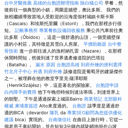
台中牙醫推薦
高雄的台胞證辦理指南
除白蟻公司
早餐，然
後前往一個典型的小鎮，周圍是牆壁，奧比多斯。 我們的
旅程繼續導致當地人受歡迎的沿海度假村城鎮卡斯卡斯
（Cascais）和埃斯托里爾（Estoril），我們在那裡步行很
短。
記帳事務所
專業餐飲設備回收服務
乘公共汽車前往奧
比多斯（Óbidos），這是一個舒適的山頂，一個受牆壁保
護的小村莊，其特徵是其雪白人房屋。
平價助聽器
台中整
骨技術
進一步前往迷人的漁村納扎雷（Nazare），在那裡
休閒時間短，然後到達了世界遺產修道院的巴塔拉
（Batalha）。
漏水 原因
台胞證高雄
到府外燴的便利選擇
竹北月子中心
外遇
到府外燴
該修道院是葡萄牙的建築傑作
之一，被埋葬在他的教堂亨里克·薩澤耶斯
（HenrikSzájész）中，這是著名的探險家。
台胞證申請
白內障手術費用
他下午晚些時候到達法蒂瑪，到達世界上
的朝聖。 下午是通過探索上城區Bairro
商業登記
北部眼科
權威
柬埔寨簽證
Alto來度過的。
台胞證
該季度是通過舒
適的BICA（devardor
隆乳
da
專業SEO顧問為您提供優化
建議
bica）實現的。
台南徵信社
在曲目上旅行時，它從一
個老房子車站開始，並在短短3分鐘內就陡峭地掛在山坡