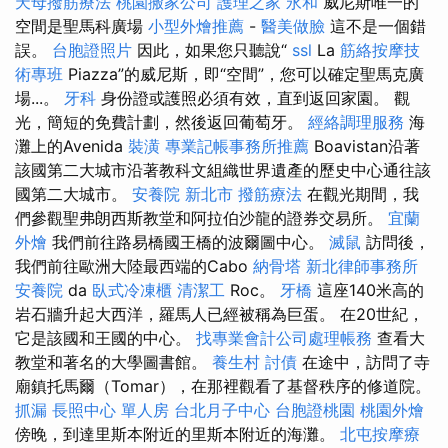
天母撥筋療法
桃園搬家公司
護理之家 永和
威尼斯唯一的
空間是聖馬科廣場
小型外燴推薦
-
醫美做臉
這不是一個錯
誤。
台胞證照片
因此，如果您只聽說“
ssl
La
筋絡按摩技
術專班
Piazza”的威尼斯，即“空間”，您可以確定聖馬克廣
場...。
牙科
身份證或護照必須有效，直到返回家園。 觀
光，簡短的免費計劃，然後返回葡萄牙。
經絡調理服務
海
灘上的Avenida
裝潢
專業記帳事務所推薦
Boavistan沿著
該國第二大城市沿著教科文組織世界遺產的歷史中心通往該
國第二大城市。
安養院 新北市
撥筋療法
在觀光期間，我
們參觀聖弗朗西斯教堂和阿拉伯沙龍的證券交易所。
宜蘭
外燴
我們前往路易橋國王橋的波爾圖中心。
滅鼠
訪問後，
我們前往歐洲大陸最西端的Cabo
納骨塔
新北律師事務所
安養院
da
臥式冷凍櫃
清潔工
Roc。
牙橋
這座140米高的
岩石牆升起大西洋，羅馬人已經被稱為巨蛋。 在20世紀，
它是該國和王國的中心。
找專業會計公司處理帳務
查看大
教堂和著名的大學圖書館。
養生村
討債
在途中，訪問了寺
廟鎮托馬爾（Tomar），在那裡觀看了基督秩序的修道院。
抓漏
長照中心 單人房
台北月子中心
台胞證桃園
桃園外燴
傍晚，到達里斯本附近的里斯本附近的海灘。
北屯按摩療