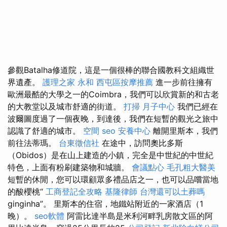
參觀Batalha修道院，這是一個很棒的聯合國教科文組織世
界遺產。
護理之家 永和
西屯區按摩推薦
進一步前往擁有
歐洲最酷的大學之一的Coimbra，我們可以欣賞新的和古老
的大教堂以及城市舒適的街道。
打掃
月子中心
我們已經在
波爾圖度過了一個夜晚，到達後，我們在短暫的觀光之旅中
認識了舒適的城市。
空間
seo
安養中心
離開里斯本，我們
前往法蒂瑪。
台東徵信社
在途中，訪問奧比多斯
（Obidos）是在山上建造的小鎮，完全是中世紀的中世紀
特色，上面有粉刷建築物和城牆。
會議點心
毛孔粗大醫美
短暫的休閒，您可以環顧眾多禮品店之一，也可以品嚐當地
的酸櫻桃“
工商登記全攻略
基隆律師
台灣還可以土葬嗎
ginginha”。 里斯本的住宿，地鐵站附近的一家酒店（1
晚）。
seo軟體
阿雷比達半島是米利河畔乳房散文區的阿