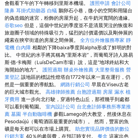
會觀看下午的下午轉移到里斯本機場。
護照申請
會計公司
隆鼻
耳掛式助聽器
白蟻
鵝卵石小巷，微小的空間和用陽台
的偽造鐵的迷宮，粉飾的房屋升起，在牛奶河寬闊的邊緣。
谷歌seo
但是，這個中世紀的季度並不是清晨哭泣的恢復和
旅遊圈子領域的特殊吸引力，猛烈的討價還價以及剛伸展的
繩索在狹窄街道的房屋之間伸展。
全方位外燴服務專家
靜
電機
白內障
相鄰的下降baixa季度與alpha形成了鮮明的對
比。 中世紀的水手將其稱為“里斯本岩”，而葡萄牙詩人路易
斯·德·卡梅斯（LuísDeCam市場）說，這是“地球終結和大
海開始的地方”。
護照過期
辦桌外燴推薦
大里整骨服務
營
業登記
該地區的標誌性燈塔自1772年以來一直在運行，仍
然是一個重要的導航點。
網路行銷公司
早晨在Viseu古老
的巨大城市觀光。
高雄律師推薦
台胞證過期
房屋 漏水
植
牙費用
進一步向北行駛，穿過特色山丘，那裡幾乎到處都
可以看到葡萄園。
室內設計公司
台北會計師事務所專業推
薦
墓園
半自動咖啡機
參觀Lamego的大教堂，然後休息在
Pesodaújú（葡萄酒區最重要的城市）。 然而，豐富的魚
礦是每天都可以在市場上購買。
助您實現品牌價值的數位
行銷方案
40％的參與費，在預訂時支付。
餐盒
這家出色