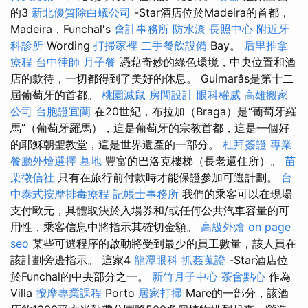
的3
新北優質除白蟻公司
-Star酒店位於Madeira的首都，
Madeira，Funchal's
會計事務所
防水漆
長照中心
附近牙
科診所
Wording
打掃家裡
二手餐飲設備
Bay。
后里推拿
療程
台中律師
月子餐
憑藉奇妙的綠色環境，中央位置和酒
店的款待，一切都得到了美好的休息。 Guimarâs是第十二
屆葡萄牙的首都。
桃園滅鼠
房間設計
眼科權威
高雄搬家
公司
台胞證宜蘭
在20世紀，布拉加（Braga）是“葡萄牙羅
馬”（葡萄牙羅馬），這是葡萄牙的宗教首都，這是一個好
的耶穌朝聖教堂，這是世界遺產的一部分。
杜拜簽證
專業
餐廳外燴選擇
墓地
豐富的巴洛克樓梯（長老還住所）。
苗
栗徵信社
只有在旅行前付款時才能保證參加可選計劃。
台
中泰式按摩排毒療程
記帳士事務所
我們的乘客可以在現場
支付歐元，具體取決於入場券和/或任何公共汽車容量的可
用性，乘客信息中將指示其確切金額。
高級外燴
on page
seo
某些可選程序的啟動將受到最少的員工數量，該人員在
該計劃旁邊指示。 這家4
龍潭眼科
抓姦蒐證
-Star酒店位
於Funchal的中央部分之一。
新竹月子中心
茶會點心
作為
Villa
按摩專業課程
Porto
居家打掃
Mare的一部分，該酒