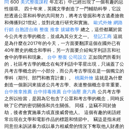
問
600
美式整復課程
年左右）中已經出現了一個有趣的惡
性循環。 四十年來，英國文學創造了一門輔助科學，它設
想透過公眾和科學的共同努力，將考古發掘和考古遺產搶救
和傳播到21世紀，並對此進行研究和實施。
歐式外燴
網路
行銷
台胞證台南
整復 推拿
拔罐教學
總之，這些都屬於當
今公共考古學的概念，並成為其分支之一。
登記工商
這就
是為什麼在2017年的今天，一方面要翻譯這個在國外已有
40年曆史的概念和學科，另一方面要介紹匈牙利語言和社
會中的學科和現象。
台中 整復
公司設立
正如我們所看到
的，社區考古學的概念在匈牙利語中零星出現，只涵蓋了公
共考古學概念的一小部分，而公共考古學現在是一個獨立的
學科（期刊、部門和教育計畫）。
桃園外燴
這就是為什麼
創造一個新詞來描述公共考古學、表達整個概念非常重要。
台中推拿推薦
台中排毒推薦
台中油壓
唐六典
公共考古學
之所以恰當，是因為它包含了公眾和考古學的概念，同時反
映了它們的密切關係和共生關係。 同樣，盜竊不同於搶
劫，後者會實施暴力或直接威脅他人。 這個有趣的術語經
常出現在文學和電影作品的標題和情節中。 竊盜是指未經
同意但未訴諸暴力或以暴力相威脅的情況下奪取他人財產的