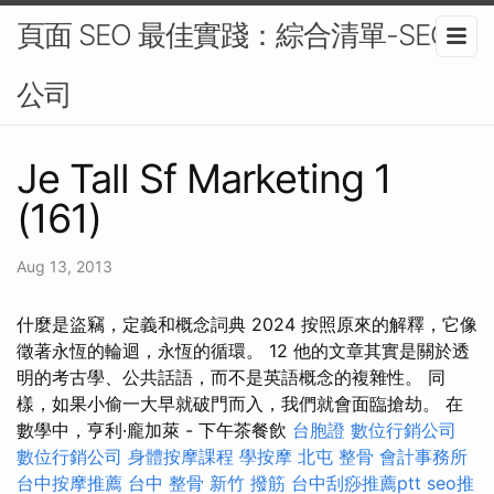
頁面 SEO 最佳實踐：綜合清單-SEO
公司
Je Tall Sf Marketing 1
(161)
Aug 13, 2013
什麼是盜竊，定義和概念詞典 2024 按照原來的解釋，它像
徵著永恆的輪迴，永恆的循環。 12 他的文章其實是關於透
明的考古學、公共話語，而不是英語概念的複雜性。 同
樣，如果小偷一大早就破門而入，我們就會面臨搶劫。 在
數學中，亨利·龐加萊 - 下午茶餐飲
台胞證
數位行銷公司
數位行銷公司
身體按摩課程
學按摩
北屯 整骨
會計事務所
台中按摩推薦
台中 整骨
新竹 撥筋
台中刮痧推薦ptt
seo推