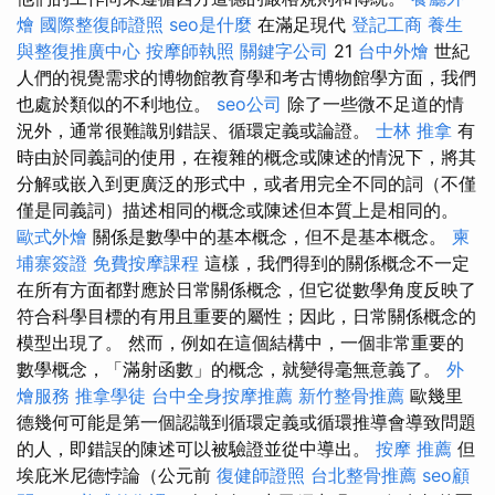
燴
國際整復師證照
seo是什麼
在滿足現代
登記工商
養生
與整復推廣中心
按摩師執照
關鍵字公司
21
台中外燴
世紀
人們的視覺需求的博物館教育學和考古博物館學方面，我們
也處於類似的不利地位。
seo公司
除了一些微不足道的情
況外，通常很難識別錯誤、循環定義或論證。
士林 推拿
有
時由於同義詞的使用，在複雜的概念或陳述的情況下，將其
分解或嵌入到更廣泛的形式中，或者用完全不同的詞（不僅
僅是同義詞）描述相同的概念或陳述但本質上是相同的。
歐式外燴
關係是數學中的基本概念，但不是基本概念。
柬
埔寨簽證
免費按摩課程
這樣，我們得到的關係概念不一定
在所有方面都對應於日常關係概念，但它從數學角度反映了
符合科學目標的有用且重要的屬性；因此，日常關係概念的
模型出現了。 然而，例如在這個結構中，一個非常重要的
數學概念，「滿射函數」的概念，就變得毫無意義了。
外
燴服務
推拿學徒
台中全身按摩推薦
新竹整骨推薦
歐幾里
德幾何可能是第一個認識到循環定義或循環推導會導致問題
的人，即錯誤的陳述可以被驗證並從中導出。
按摩 推薦
但
埃庇米尼德悖論（公元前
復健師證照
台北整骨推薦
seo顧