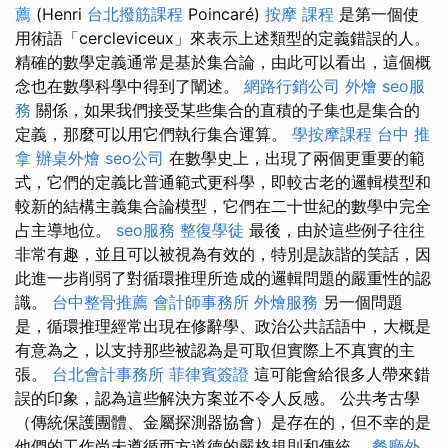
薦
(Henri
台北撥筋課程
Poincaré)
按摩 課程
是第一個使
用術語「cercleviceux」來表示上述類型的定義錯誤的人。
精確的數學定義通常是基於集合論，由此可以看出，這個概
念也在數學科學中得到了闡述。
網路行銷公司
外燴
seo服
務
關係，如果我們接受某些集合的直積的子集也是集合的
定義，那麼可以用它們執行集合運算。
學按摩課程
台中 推
拿
辦桌外燴
seo公司
在數學史上，出現了兩個更重要的範
式，它們的定義比普通範式更科學，即較古老的邏輯模型和
較新的結構主義集合論模型，它們在二十世紀的數學中完全
占主導地位。
seo服務
整復學徒
最後，由於這些例子往往
非常有趣，並且可以被視為有效的，特別是詼諧的笑話，因
此進一步削弱了對循環推理所造成的邏輯問題的嚴重性的認
識。
台中整骨推薦
會計師事務所
外燴服務
另一個問題
是，循環推理經常出現在修辭學、政治公共話語中，大概是
有意為之，以支持那些被認為是可取但實際上不真實的主
張。
台北會計事務所
菲律賓簽證
這可能會給很多人帶來錯
誤的印象，認為這些解決方案並不令人反感。 公共考古學
（傳統保護團體、金屬探測器協會）是存在的，但不幸的是
他們的工作尚未遵循西方道德的嚴格規則和傳統。
餐廳外