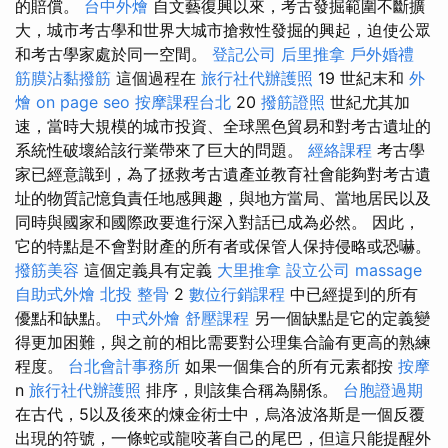
的賠償。
台中外燴
自文藝復興以來，考古發掘範圍不斷擴
大，城市考古學和世界大城市搶救性發掘的興起，迫使公眾
和考古學家處於同一空間。
登記公司
后里推拿
戶外婚禮
筋膜沾黏撥筋
這個過程在
旅行社代辦護照
19 世紀末和
外
燴
on page seo
按摩課程台北
20
撥筋證照
世紀尤其加
速，當時大規模的城市投資、全球黑色貿易和對考古遺址的
系統性破壞給該行業帶來了巨大的問題。
經絡課程
考古學
家已經意識到，為了拯救考古遺產並教育社會能夠對考古遺
址的物質記憶負責任地感興趣，與地方當局、當地居民以及
同時與國家和國際政要進行深入對話已成為必然。 因此，
它的特點是不會對財產的所有者或保管人保持侵略或恐嚇。
撥筋美容
這個定義具有定義
大里推拿
設立公司
massage
自助式外燴
北投 整骨
2
數位行銷課程
中已經提到的所有
優點和缺點。
中式外燴
舒壓課程
另一個缺點是它的定義變
得更加困難，與之前的相比需要對公理集合論有更高的熟練
程度。
台北會計事務所
如果一個集合的所有元素都按
按摩
n
旅行社代辦護照
排序，則該集合稱為關係。
台胞證過期
在古代，5以及後來的煉金術士中，烏洛波洛斯是一個反覆
出現的符號，一條蛇或龍咬著自己的尾巴，但這只能提醒外