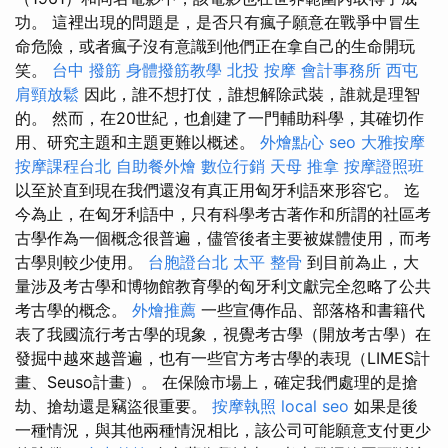
功。 這裡出現的問題是，是否只有瘋子願意在戰爭中冒生
命危險，或者瘋子沒有意識到他們正在拿自己的生命開玩
笑。
台中 撥筋
身體撥筋教學
北投 按摩
會計事務所
西屯
肩頸放鬆
因此，誰不想打仗，誰想解除武裝，誰就是理智
的。 然而，在20世紀，也創建了一門輔助科學，其確切作
用、研究主題和主題更難以概述。
外燴點心
seo
大雅按摩
按摩課程台北
自助餐外燴
數位行銷
天母 推拿
按摩證照班
以至於直到現在我們還沒有真正用匈牙利語來形容它。 迄
今為止，在匈牙利語中，只有科學考古著作和所謂的社區考
古學作為一個概念很普遍，儘管後者主要被媒體使用，而考
古學則較少使用。
台胞證台北
太平 整骨
到目前為止，大
量涉及考古學和博物館教育學的匈牙利文獻完全忽略了公共
考古學的概念。
外燴推薦
一些宣傳作品、部落格和書籍代
表了我國流行考古學的現象，視覺考古學（開放考古學）在
發掘中越來越普遍，也有一些官方考古學的表現（LIMES計
畫、Seuso計畫）。 在保險市場上，確定我們處理的是搶
劫、搶劫還是竊盜很重要。
按摩執照
local seo
如果是後
一種情況，與其他兩種情況相比，該公司可能願意支付更少