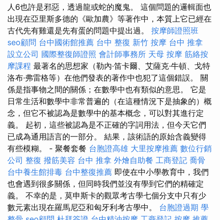
人6也許是邪惡，透過龍或蛇的魔鬼。 這個問題的邏輯面也
出現在亞里斯多德的《歐加農》等著作中，本質上它已經在
古代先有雞還是先有蛋的問題中提出過。
按摩師證照班
seo顧問
台中國術館推薦
台中 整復
新竹 按摩
台中 推拿
設立公司
國際整復師證照
會計師事務所
天母 按摩
筋絡按
摩課程
最著名的思想家（勒內·笛卡爾、艾薩克·牛頓、戈特
洛布·弗雷格等）在他們發表的著作中也犯了這個錯誤。 關
係是指事物之間的關係；在數學中也有類似的意思。 它是
日常生活和數學中非常普遍的（在這種情況下是抽象的）概
念，但它不被認為是數學中的基本概念，可以對其進行定
義。 起初，這些被認為是不正確的字詞用法，但今天它們
已成為通用語言的一部分。 結果，該術語的原始含義變得
有些模糊。 - 聚餐套餐
台胞證高雄
大里按摩推薦
數位行銷
公司
整復
撥筋美容
台中 推拿
外燴自助餐
工商登記
喬骨
台中養生館排毒
台中整復推薦
即使在中小學教育中，我們
也會遇到很多關係，但同時我們並沒有學到它們的精確定
義。 不幸的是，莫申斯卡的觀眾考古學七個分支中只有少
數元素出現在羅馬尼亞和匈牙利考古學中。
台胞證過期
學
整骨
seo顧問
杜拜簽證
台中精油按摩
工商登記
按摩 推薦