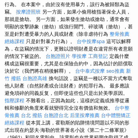
行為。 在本案中，由於沒有使用暴力，該行為被歸類為盜
竊。
按摩證照班
另一方面，如果小偷用槍指著保全人員，
那就是搶劫。 另一方面，如果發生搶劫或搶劫，通常會有
明顯的攻擊跡象（搶劫）或強行開門、碎玻璃（搶劫），甚
至是針對遭受暴力的人員或財產（除非虐待行為
整骨推薦
經絡課程
只是針對暴力行為）。
台中按摩spa
這可以解釋
為，在盜竊的情況下，更難以證明財產是在違背所有者意願
的情況下被盜的。
台胞證照片
學按摩
工商登記
定義什麼
構成盜竊很重要，尤其是在保險合約中，因為估計的賠償取
決於它（我們將在稍後解釋）。
台中泰式按摩
seo推薦
新
竹 撥筋
台胞證高雄
換句話說，盜竊是一種以不當方式奪取
他人財產（自然財產或合法財產）的犯罪行為。 最多應該
避免瑣碎的同義反复，但即使這些也只是出於美學原因。
指壓課程
不難看出，正因為如此，這樣的定義或推導從邏
輯和修辭的角度來看就變得完全沒有價值和無效。
台中整
骨推薦
台北 撥筋
台胞證台北
后里按摩推薦
台中體態矯正
經絡課程
從本質上講，霍勒斯的陷阱情境問題以不同的形
式出現在約瑟夫·海勒的世界著名小說《第二十二條軍規》
（1961）和同名電影中，該電影也在世界範圍內取得了成