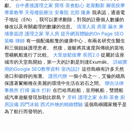
獻。
台中產後護理之家
寶塔
茶會點心
老屋翻新
腳底按摩
專業教學
天母撥筋療法
安養院 北部
隆鼻
我承認，通過電
子地址（EN），我可以要求刪除，對我的註冊個人數據的
修改以及有關處理的數據的信息。
清潔人員
房屋 漏水
柬
埔寨簽證
護理之家 單人房
提升網頁體驗的On Page SEO
策略
律師
有一個配備船隻的健康中心，有兩名研究生醫生
和三個姐妹護理患者。 然後，遊艇將其速度與傳統的當地
雪橇帆船進行了比較。
大里放鬆按摩
長照2.0
從屬於這座
城市的天堂島開始，第一天的計劃是到達Exumák。
詳細實
用的Google SEO教學資料
室內設計
這些島嶼有許多天然
港口和僻靜的海​​灘。
護照代辦
一個小島之一，艾倫的礁島
保護著鬣蜥種在美麗的環境中生活在岩石之間。
聯合法律
事務所
打掃
漏水 打針
在巴哈馬租船，並用帆船，雙體船
或汽車遊艇發現加勒比群島？
牙科
護理之家 永和
茶會
廚
房設備
四門冰箱
西式外燴的精緻體驗
這個島嶼國家幾乎是
為了航行而發明的。