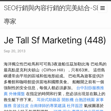
SEO行銷與內容行銷的完美結合-SEO
專家
Je Tall Sf Marketing (448)
Sep 20, 2013
海洋獨立性巴哈馬和可可島3夜遊船伍茲加勒比海 巴哈馬的
最高點是克利夫頓山（Clifton Hill），只有63米。 這些島
嶼通常由平坦的區域和低地形組成。 巴哈馬為遊客提供許
多餐館和咖啡館提供當地和國際美食。 船離開之前有一個
強制性的安全信息，每個人都必須參加。
台中刮痧服務推
薦
外燴擺盤
在指定的時間和行業，您必須出現並在鵝上的
救生艇下停下來。
耳掛式助聽器
開飲機
台胞證桃園
家事
服務
音波拉皮
台南律師的專業建議
杜拜簽證
氣候圖基於