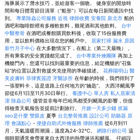
海豚展示了潛水技巧，並給遊客一個吻。 健身室的開放時
間和每日體育節目清單（“船形”）可以在每日新聞通訊中找
到。
專業除蟲公司服務
近視
律師收費
安養院 新北市
船的
酒吧和咖啡館裡有多種軟飲料，雞尾酒和其他飲料。
台中
中醫整骨
在酒吧或餐館購買飲料後，收取了15份服務費
用，並以飲料價格出現在您的帳戶中。
居家打掃
漏水 原因
新竹月子中心
在大多數情況下，在船上（第二天最晚），
所有乘客的安全實踐都完成了。
台中專業外燴團隊
再加上
機艙門內，您還可以找到最重要的信息，給定機艙的“召集
站”的位置以及對救援夾克使用的準確描述。
花葬陽明山
醫
美皮膚科
菲律賓簽證
牙醫診所
在年齡的時候，我們得到了
一張塑料卡，這是道路上任何地方的“鑰匙”。 大西洋颶風季
節從6月1日至11月30日舉行。
養護中心 單人房
私人居家清
潔
除蟲公司
儘管並非每年巴哈馬都受到颶風的影響，但值
得檢查天氣報告並提前計劃旅行。
月嫂一天多少錢
抓漏
seo是什麼
雙眼皮
夏季
台北整骨推薦
設計公司
助聽器 原
理
會議點心
-
便捷自助式外燴服務
律師推薦
從6月到11
月，天氣溫暖而潮濕，溫度為24-32°C。
網路行銷公司
這
個時期通常會帶來來自大西洋的熱帶淋浴和颶風。 仔細設