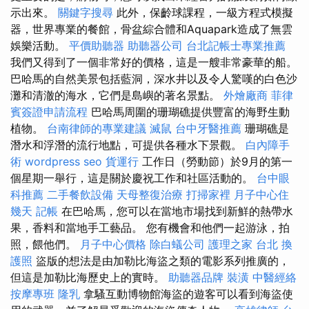
示出來。
關鍵字搜尋
此外，保齡球課程，一級方程式模擬
器，世界專業的餐館，骨盆綜合體和Aquapark造成了無雲
娛樂活動。
平價助聽器
助聽器公司
台北記帳士專業推薦
我們又得到了一個非常好的價格，這是一艘非常豪華的船。
巴哈馬的自然美景包括藍洞，深水井以及令人驚嘆的白色沙
灘和清澈的海水，它們是島嶼的著名景點。
外燴廠商
菲律
賓簽證申請流程
巴哈馬周圍的珊瑚礁提供豐富的海野生動
植物。
台南律師的專業建議
滅鼠
台中牙醫推薦
珊瑚礁是
潛水和浮潛的流行地點，可提供各種水下景觀。
白內障手
術
wordpress seo
貨運行
工作日（勞動節）於9月的第一
個星期一舉行，這是關於慶祝工作和社區活動的。
台中眼
科推薦
二手餐飲設備
天母整復治療
打掃家裡
月子中心住
幾天
記帳
在巴哈馬，您可以在當地市場找到新鮮的熱帶水
果，香料和當地手工藝品。 您有機會和他們一起游泳，拍
照，餵他們。
月子中心價格
除白蟻公司
護理之家 台北
換
護照
盜版的想法是由加勒比海盜之類的電影系列推廣的，
但這是加勒比海歷史上的實時。
助聽器品牌
裝潢
中醫經絡
按摩專班
隆乳
拿騷互動博物館海盜的遊客可以看到海盜使