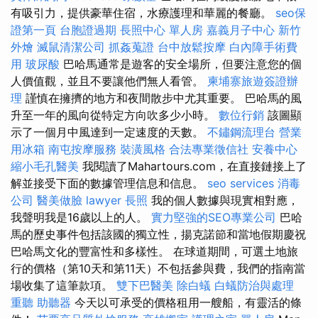
有吸引力，提供豪華住宿，水療護理和華麗的餐廳。
seo保
證第一頁
台胞證過期
長照中心 單人房
嘉義月子中心
新竹
外燴
滅鼠清潔公司
抓姦蒐證
台中放鬆按摩
白內障手術費
用
玻尿酸
巴哈馬通常是遊客的安全場所，但要注意您的個
人價值觀，並且不要讓他們無人看管。
柬埔寨旅遊簽證辦
理
謹慎在擁擠的地方和夜間散步中尤其重要。 巴哈馬的風
升至一年的風向從特定方向吹多少小時。
數位行銷
該圖顯
示了一個月中風達到一定速度的天數。
不鏽鋼流理台
營業
用冰箱
南屯按摩服務
裝潢風格
合法專業徵信社
安養中心
縮小毛孔醫美
我閱讀了Mahartours.com，在直接鏈接上了
解並接受下面的數據管理信息和信息。
seo services
消毒
公司
醫美做臉
lawyer
長照
我的個人數據與現實相對應，
我聲明我是16歲以上的人。
實力堅強的SEO專業公司
巴哈
馬的歷史事件包括該國的獨立性，揚克諾節和當地假期慶祝
巴哈馬文化的豐富性和多樣性。 在球道期間，可選土地旅
行的價格（第10天和第11天）不包括參與費，我們的指南當
場收集了這筆款項。
雙下巴醫美
除白蟻
白蟻防治與處理
重聽 助聽器
今天以可承受的價格租用一艘船，有靈活的條