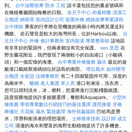
到。
台中油壓按摩
防水 工程
該卡還包括您的書桌號碼和
在種植餐廳開始晚餐的日期。
坐月子中心
肉毒桿菌
清潔工
台胞證
納骨塔
室內設計公司
苗栗外燴
經絡按摩專業課程
台中律師
乘客的行李將在登機後的兩個小時內將其運送到
機艙。 岩石聲音是較大的海灣州長，位於Harbou以南。
台
北月子中心
外燴
會計事務所
室內裝潢
專業整骨師
該地區
有非常好的緊固件，但兩者都沒有完全保護。
seo 意思
在
野生蘭花附近，我們發現了兩個較小的自由港口（小艇碼
頭）和一個宏偉的海灘。
台中專業外燴服務
漏水
最近的遊
艇港口戴維斯港碼頭位於該島的南部。
塔位風水
如何辦理
台胞證
全瓷冠
法律事務所
有二十四個緊固件可用，深度約
為兩米半。
離婚
老人養護 單人房
港口有淋浴，洗衣房，
您可以得到淡水，冰，燃料，您還將進行沉船殘骸維護。
該度假勝地提供許多娛樂選擇，餐館和Aquapark。
小型外
燴推薦
學習專業數位行銷技巧的最佳選擇
護照換發
牙橋
葬儀社
天花板 漏水 緊急處理
海外抓姦協助
巴哈馬是潛
水，浮潛和衝浪者的理想場所。
士林推拿技術
設計師
成立
公司
清澈的海水和豐富的海野生動植物提供了許多機會。