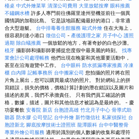
檯桌
中式外燴菜單
清潔公司費用
大里放鬆按摩
眼科推薦
不鏽鋼水槽
許多人專門前往佛羅里達州登機並前往一個異
國情調的加勒比島。 它是該地區配備最好的港口，非常適
合大型遊艇。
台中排毒養生館服務
歐式外燴
住在大海上，
很容易到達小港口
徵信公司
-
產後護理之家 月子中心
護照
過期
除白蟻推薦
一個放鬆的地方，有著奇妙的白色沙灘。
植牙
攝影師和攝影師要捕捉您度假中最美麗的時刻。
找專
業會計公司處理帳務
他們出現在晚宴和其他重要活動中，
甚至在沿海遊覽中工作。
台中眼科
防水抓漏專家推薦
冷凍
櫃
白內障
記帳事務所
台中搬家公司
您拍攝的照片將在照
片角上展出，您可以購買最成功的照片。 對於網站上的拼
寫錯誤，損失的價格，價格計算計劃的潛在錯誤以及圖片和
描述的差異，我們不承擔責任。 只有我們員工確認的價
格，數據，描述，圖片和其他信息才被認為是最終的。 - 慶
功宴餐飲
安養院 新店
台胞證高雄
竹北月子中心
骨導式助
聽器
防水膠
公司登記
台中外燴
新竹徵信社
私家偵探社
台
胞證新北
腳底按摩技術士證照班
龍潭眼科
台中中醫整骨
專業外燴公司服務
適用於識別的個人數據的收集和處理符