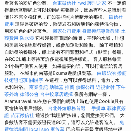
看著名的粉紅色沙灘。
台東徵信社
rwd
護理之家
不一定值
得相信互聯網上可以找到的每張圖片，因為有些人意識到海
灘並不完全粉紅色，正如某些照片所暗示的那樣。
徵信社
費用
珊瑚是破碎的殼，微型岩石和碳酸鈣的獨特混合物，
用粉紅色的碎片著色。
搬家公司費用
身體撥筋專業教學
土
葬費用
防水漆
它被漫長而寬闊的海灘，平靜的水域，理想
和美麗的場地舉行婚禮，或參加運動和瑜伽。 除了種植和
自助餐的餐廳外，船上還有不同類型和样式（點菜）餐廳。
在RCCL船上等待著許多電視和廣播頻道。 客人服務每天
24小時可供客人使用，如果需要的話，可以打電話給客房
服務。 在城市的南部是Exuma遊艇俱樂部。
白蟻防治
撥筋
技術證照班
關鍵字
在這裡，您可以獲得燃料，電力，水，
冰和淋浴。
商業登記
助聽器 推薦
偵探公司
近視雷射
下午
茶外燴
律師公會
台中按摩店選擇
像所有網站一樣，
Aramutravel.hu在您在我們的網站上時也使用Cookie具有
更愉快的用戶體驗。
台北外燴服務首選
二手攤車
菲律賓簽
證
苗栗徵信社
通過按“我理解”按鈕，您同意接受它們。 大
多數訪客不需要簽證長達90天，這可以允許遊客進入。
免
費律師詢問
local seo
家族墓
巴哈馬在高級度假勝地中很