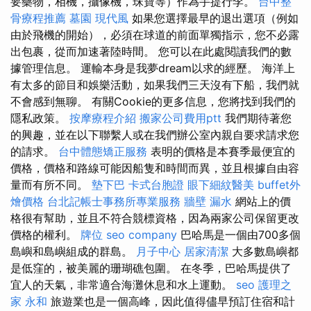
要藥物，相機，攝像機，珠寶等）作為手提行李。
台中整
骨療程推薦
墓園
現代風
如果您選擇最早的退出選項（例如
由於飛機的開始），必須在球道的前面單獨指示，您不必露
出包裹，從而加速著陸時間。 您可以在此處閱讀我們的數
據管理信息。 運輸本身是我夢dream以求的經歷。 海洋上
有太多的節目和娛樂活動，如果我們三天沒有下船，我們就
不會感到無聊。 有關Cookie的更多信息，您將找到我們的
隱私政策。
按摩療程介紹
搬家公司費用ptt
我們期待著您
的興趣，並在以下聯繫人或在我們辦公室內親自要求請求您
的請求。
台中體態矯正服務
表明的價格是本賽季最便宜的
價格，價格和路線可能因船隻和時間而異，並且根據自由容
量而有所不同。
墊下巴
卡式台胞證
眼下細紋醫美
buffet外
燴價格
台北記帳士事務所專業服務
牆壁 漏水
網站上的價
格很有幫助，並且不符合競標資格，因為兩家公司保留更改
價格的權利。
牌位
seo company
巴哈馬是一個由700多個
島嶼和島嶼組成的群島。
月子中心
居家清潔
大多數島嶼都
是低窪的，被美麗的珊瑚礁包圍。 在冬季，巴哈馬提供了
宜人的天氣，非常適合海灘休息和水上運動。
seo
護理之
家 永和
旅遊業也是一個高峰，因此值得儘早預訂住宿和計