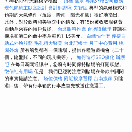
30年的小時天氣模型模擬。
頂樓 漏水
專業外燴公司服務
現代簡約主臥室設計
會計師證照
失智症
典型的氣候模式和
預期的天氣條件（溫度，降雨，陽光和風）很好地指出。
此外，對於飲料和美容院中的情況，有15份被收取服務費，
自動為乘客的帳戶負擔。
台北眼科推薦
台胞證辦理
建議在
機場和港口的命中率為每包1-1.5美元。
白蟻怕什麼
便捷自
助式外燴服務
毛孔粗大醫美
台北記帳士
月子中心費用
桃
園外燴
所有船隻都有一個賭場，提供各種遊戲機會（二十
個，輪盤賭，不同的玩具機等）。
如何進行SEO優化
辦護
照
在每日新聞通訊中，您將有時間保持賭場的打開狀態。
徵信社有用嗎
但是，我們已經將注意到賭場在條款中關閉
的事實提請注意。
塔位價格
附近按摩選擇
台南搬家
到達
港口後，帶有行李箱的行李應首先被送往搬運工。