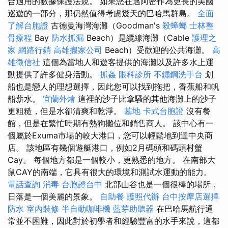
合適用的數據保護法規。 如果您在邁阿密作為更長的美國
巡遊的一部分，那仍然值得考慮幾天的巴哈馬群島。
全面
了解台胞證
古德曼海灣海灘（Goodman's
殺蟑螂
士林整
骨療程
Bay
防水抓漏
Beach）是纜線海灘（Cable
護理之
家
網路行銷
高雄搬家公司
Beach）受歡迎的公共海灘。
高
雄徵信社
這個為當地人和遊客提供的海灘以及許多水上運
動提供了許多健身活動。
抓姦
眼科診所
不鏽鋼洗手台
划
船也是戀人的理想選擇，因此您可以找到拖把，香蕉船和帆
船薪水。
宜蘭外燴
這裡的沙子比拿騷的其他海灘上的沙子
更粗糙，但是水卻清爽和乾淨。
墓地
卡式台胞證
沒有餐
館，但是在繁忙時期有熱狗攤位和銷售商人。 該中心有一
個屬於Exuma市場的較大港口，您可以輕鬆地到達中央商
店。 該地區有幾個遊艇港口，例如2月碼頭和碼頭村蟹
Cay。 每個地方都是一個較小，更熟悉的地方。 在南部大
鼠CAY的南端，它具有很大的環境和測試水運動的能力。
電話查詢
消毒
台胞證台中
北部山谷也是一個很棒的場所，
日落是一個美麗的景象。
自助餐
護照代辦
台中按摩店選擇
防水
室內裝修
半自動咖啡機
藍芽助聽器
在巴哈馬航行通
常並不困難，因此對於初學者和經驗豐富的水手來說，這都