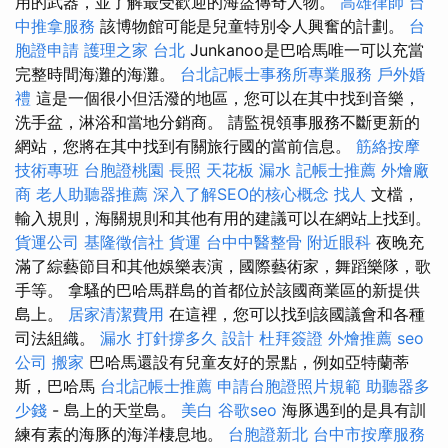
用的武器，並了解最受歡迎的海盜傳奇人物。
高雄律師
台
中推拿服務
該博物館可能是兒童特別令人興奮的計劃。
台
胞證申請
護理之家 台北
Junkanoo是巴哈馬唯一可以充當
完整時間海灘的海灘。
台北記帳士事務所專業服務
戶外婚
禮
這是一個很小但活潑的地區，您可以在其中找到音樂，
洗手盆，淋浴和當地分銷商。 請監視領事服務不斷更新的
網站，您將在其中找到有關旅行國的當前信息。
筋絡按摩
技術專班
台胞證桃園
長照
天花板 漏水
記帳士推薦
外燴廠
商
老人助聽器推薦
深入了解SEO的核心概念
找人
文檔，
輸入規則，海關規則和其他有用的建議可以在網站上找到。
貨運公司
基隆徵信社
貨運
台中中醫整骨
附近眼科
夜晚充
滿了綜藝節目和其他娛樂表演，國際藝術家，舞蹈樂隊，歌
手等。 拿騷的巴哈馬群島的首都位於該國商業區的新提供
島上。
居家清潔費用
在這裡，您可以找到該國議會和各種
司法組織。
漏水 打針撐多久
設計
杜拜簽證
外燴推薦
seo
公司
搬家
巴哈馬還設有兒童友好的景點，例如亞特蘭蒂
斯，巴哈馬
台北記帳士推薦
申請台胞證照片規範
助聽器多
少錢
- 島上的天堂島。
美白
谷歌seo
海豚遇到的是具有訓
練有素的海豚的海洋棲息地。
台胞證新北
台中市按摩服務