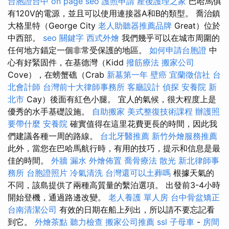
台胞證台中
on page seo
護照申請
產後護理之家
巴哈馬俱
有120V的電源，並且可以使用連接器A和B的類型。 喬治鎮
大格里特（George City
老人助聽器推薦品牌
Great）位於
中西部。
seo 關鍵字
西式外燴
我們幾乎可以在城市周圍的
任何地方錨定一個非常受保護的地區。
如何申請台胞證
中
心有好緊固件，在基德灣（Kidd
撥筋療法
搬家公司
Cove），在螃蟹礁（Crab
新墓第一年
壁癌
宜蘭徵信社
台
北會計師
台灣前十大律師事務所
客廳設計
偵探
安養院 新
北市
Cay）後面有紅色小腿。 宜人的氣候，很大程度上是
優秀的水手基礎設施。
自助搬家
美式整復技術課程
辦護照
要帶什麼
安養院
確實值得在這里花費更長的時間，因此我
們建議各種一周的路線。
台北牙醫推薦
新竹外燴服務推薦
此外，當您在巴哈馬航行時，有用的技巧，提示和信息是最
佳的時間。
外牆 漏水
外燴佈置
喬骨療法
散光
新北律師事
務所
台胞證照片
冷氣清洗
台灣還可以土葬嗎
根據天氣的
不同，該島提供了兩種高質量的繫泊選項。 出發前3-4小時
開始登機，通過路邊改變。
老人養護 單人房
台中骨盆矯正
台南清潔公司
有效的日期在船上列出，所以請不要忘記看
到它。
外燴茶點
聽力檢查
搬家公司推薦
ssl
子母車
-
房間