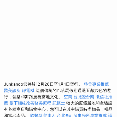
Junkanoo節將於12月26日至1月1日舉行。
整骨專業推薦
醫美診所
靜電機
這個傳統的巴哈馬假期通過五顏六色的遊
行，音樂和舞蹈慶祝當地文化。
空間
台胞證台南
徵信社推
薦
眼下細紋改善醫美療程
記帳士
較大的度假勝地和拿騷設
有各種商店和購物中心，您可以在其中購買時尚物品，禮品
和當地產品。
除蟑除害達人
台北會計師事務所專業推薦
護