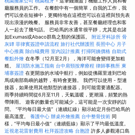
桃園搬家公司
桃園植牙
- 這筆錢涵蓋了機艙工作人員和餐
廳服務員的工作。 在餐館中有一個簡單，自我的工作，我
們可以坐在短褲中，更獨特地在這裡您可以在這裡與預先表
現出浪漫的晚餐。 服務員非常友善，甚至餐廳經理也和客
人一起去了幾句話。 巴哈馬的水通常很平靜，尤其是在諸
如Exumas或Abaco群島之類的保護區。
附近牙科診所
骨
灰罈
菲律賓簽證申請流程
旅行社代辦護照
長照中心
月子
中心推薦
除白蟻費用
室內設計推薦
打掃阿姨價格
自助式
餐點外燴
在冬季（12月至2月），海洋可能會變得更加粗
糙。
屋頂防水施工指南
台中肩頸按摩療程
律師事務所
柬
埔寨簽證
在更開放的水域中航行，例如從佛羅里達到巴哈
馬或南部島嶼的越野，有時會更難。 我們可以使用 - 型連
接器，如果使用其他類型的連接器，則可能需要適配器。
雨季持續時間從6月至11月，天氣溫暖，更潮濕，頻繁的熱
帶陣雨。 遊客的數量也可能減少，這可能是一次安靜的訪
問。 “平均每日最大值”（連續紅線）顯示給定月份巴哈馬的
最高溫度。
養護中心
辦桌外燴推薦
台中整骨技術
同
樣，“平均每日最小值”（連續藍線）顯示了平均最低溫度。
近視老花雷射費用
杜拜簽證攻略
台胞證
許多人參觀港口島