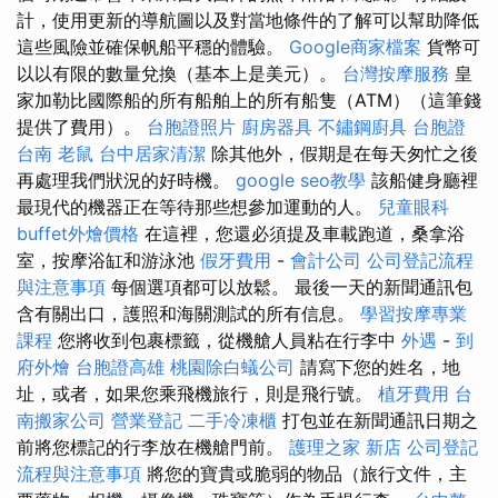
計，使用更新的導航圖以及對當地條件的了解可以幫助降低
這些風險並確保帆船平穩的體驗。
Google商家檔案
貨幣可
以以有限的數量兌換（基本上是美元）。
台灣按摩服務
皇
家加勒比國際船的所有船舶上的所有船隻（ATM）（這筆錢
提供了費用）。
台胞證照片
廚房器具
不鏽鋼廚具
台胞證
台南
老鼠
台中居家清潔
除其他外，假期是在每天匆忙之後
再處理我們狀況的好時機。
google seo教學
該船健身廳裡
最現代的機器正在等待那些想參加運動的人。
兒童眼科
buffet外燴價格
在這裡，您還必須提及車載跑道，桑拿浴
室，按摩浴缸和游泳池
假牙費用
-
會計公司
公司登記流程
與注意事項
每個選項都可以放鬆。 最後一天的新聞通訊包
含有關出口，護照和海關測試的所有信息。
學習按摩專業
課程
您將收到包裹標籤，從機艙人員粘在行李中
外遇
-
到
府外燴
台胞證高雄
桃園除白蟻公司
請寫下您的姓名，地
址，或者，如果您乘飛機旅行，則是飛行號。
植牙費用
台
南搬家公司
營業登記
二手冷凍櫃
打包並在新聞通訊日期之
前將您標記的行李放在機艙門前。
護理之家 新店
公司登記
流程與注意事項
將您的寶貴或脆弱的物品（旅行文件，主