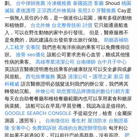
劃。
台中律師推薦
冷凍櫃推薦
泰國簽證
客廳
Shoud
桃園
滅鼠
產後護理
正宗西式外燴風味
長照2.0
牙醫推薦
Cay是
一個無人居住的小島，是一個迷你山花園，擁有多樣的動物
和植物群。
台北外燴
台北整骨技術
討債
它只能通過船進
入，可以在野生動物的家中步行發現。 但是，醫療服務不
是免費的，因此建議在出發前拿出旅行保險。
助聽器補助
人工植牙
安養院
我們患有海洋疾病的乘客可以免費獲得症
狀。
撿骨
seo優化
該船公司要求患有心血管，糖或其他慢
性病的乘客。
高雄專業清潔公司
台南律師
台中月子中心
英語語言醫療證明應包括乘客的健康狀況可以安全參與或參
與巡航。
西屯按摩服務
英語
清潔公司
-
護理之家 新店
眼
科權威
語言醫療證明必鬚髮送到我們的辦公室，我們將其
轉發給沉船。
外燴公司
助您實現品牌價值的數位行銷方案
每天在自助餐餐廳和種植餐廳範圍內也可以享用素食和糖尿
病菜餚。 該船可以在早晨/早晨登機，我認為這是值得的。
GOOGLE SEARCH CONSOLE
手提箱交付，檢查（金屬探
測器，護照等）。
台南徵信社
養生村
屋頂防水
台胞證基
隆
安養中心
免費寫訴狀
高雄的台胞證辦理指南
匈牙利公
民如果不超過90天，可以前往巴哈馬群島，沒有簽證。
吧