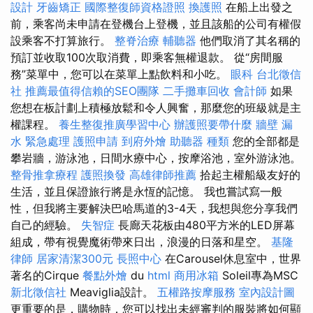
設計
牙齒矯正
國際整復師資格證照
換護照
在船上出發之
前，乘客尚未申請在登機台上登機，並且該船的公司有權假
設乘客不打算旅行。
整脊治療
輔聽器
他們取消了其名稱的
預訂並收取100次取消費，即乘客無權退款。 從“房間服
務”菜單中，您可以在菜單上點飲料和小吃。
眼科
台北徵信
社
推薦最值得信賴的SEO團隊
二手攤車回收
會計師
如果
您想在板計劃上積極放鬆和令人興奮，那麼您的班級就是主
權課程。
養生整復推廣學習中心
辦護照要帶什麼
牆壁 漏
水 緊急處理
護照申請
到府外燴
助聽器 種類
您的全部都是
攀岩牆，游泳池，日間水療中心，按摩浴池，室外游泳池。
整骨推拿療程
護照換發
高雄律師推薦
拾起主權船級友好的
生活，並且保證旅行將是永恆的記憶。 我也嘗試寫一般
性，但我將主要解決巴哈馬道的3-4天，我想與您分享我們
自己的經驗。
失智症
長廊天花板由480平方米的LED屏幕
組成，帶有視覺魔術帶來日出，浪漫的日落和星空。
基隆
律師
居家清潔300元
長照中心
在Carousel休息室中，世界
著名的Cirque
餐點外燴
du
html
商用冰箱
Soleil專為MSC
新北徵信社
Meaviglia設計。
五權路按摩服務
室內設計圖
更重要的是，購物時，您可以找出未經審判的服裝將如何顯