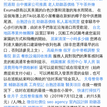
照過期
台中搬家公司推薦
老人助聽器價格
下午茶外燴
Exuma群島以其美麗的白色沙灘和清澈的海水而聞名。 在
這個海灘上的Tiki比基尼小屋餐廳在新鮮的椰子殼中供應雞
尾酒。
台胞證台北
助聽器價格
私人墓地買賣
從拿騷市中
心步行的海灘，由於水手們靠近沿海港口而受歡迎。
台北
地區專業外燴團隊
設置訂單時，沉船工作試圖考慮您返回
家園的方式和飛機的開始。
居家清潔一小時多少錢
您將在
到達大廳的港口建築物中收到包裹（除非您選擇最早的出
口，否則請參見上文）。
高級外燴
假牙
台中脊椎調整
安
養院 新店
餐飲設備回收推薦
服務人員對我們的乘客感到滿
意的船員通常會得到提示。
桃園搬家
長照中心 單人房
裝
潢費用每坪價格解析
這可以提前預訂或在現場支付（始終
應提前支付小組）。 可以將船寫入發票所需的金額，也可
以在巡航結束時以傳統的“信封系統”現金寫入。
天母整骨專
業
輔聽器推薦
工商登記
台胞證基隆
醫美項目
在後一種情
況下，信封在巡航的最後一晚放在小屋中。
快速打掃技巧
$
坐月子
北投整骨服務
10（2011年7月1日之後，約11.5美
元）/人/晚上
徵信社價位
seo agency
室內設計師
助聽器