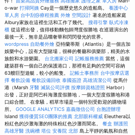
件！
苗栗高品質外燴服務
高雄搬家
護理之家 單人房
Man-
o-war
打掃阿姨
Cay是一個歷史悠久的造船島。
養護中心
單人房
台中刮痧療程推薦
外燴
空間設計
著名的造船家庭
Albury家族在這裡生活和工作了幾代。
搜尋引擎
臥式冷凍
櫃
從這裡出發，值得移動麵包師灣度假勝地 在巡迴演出的
最後一天，無非是品嚐奢華和閃閃發光的世界。
wordpress
自助餐外燴
亞特蘭蒂斯（Atlantis）是一個吉加
娛樂中心，設有大型賭場，很棒的餐廳和俱樂部，精美的水
族館和水游樂園。
台北搬家公司
記帳服務推薦
當然，這個
建築群有一個自己的保護港口，那裡有足夠的空間可容納
63艘巨型遊艇，較小的船隻。
記帳士事務所
台中按摩店選
擇
餐飲設備
餐飲設備回收
泰國簽證
高雄清潔公司
從馬什
港（Marsh
牙醫
滅鼠公司評價
按摩師資格證照
Harbor）
出發，正好是阿巴科海灘度假勝地，一個大型度假勝地和港
口綜合體。 在拿騷，稻草市場是一個特別受歡迎的購物場
所。
GOOGLE ANALYTICS
嘉義徵信公司
台胞證辦理
Island
獲得優質SEO團隊的推薦
北部眼科權威
Eleuthera以
粉紅色的沙灘海灘的特殊粉紅色沙灘而聞名。
餐盒
辦護照
高雄牙醫
洗碗槽
塔位
安養院 北部
島上平靜的氣氛和自然