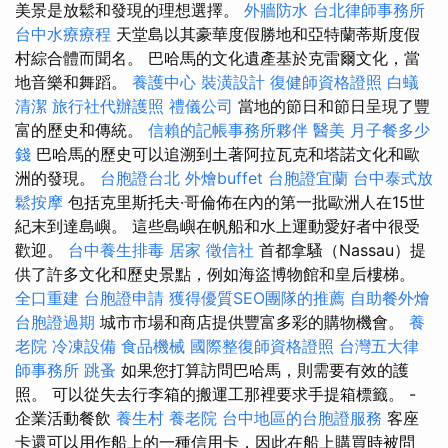
美景是放鬆和發現的理想選擇。
外牆防水
台北律師事務所
台中水療療程
天堂島以其豪華度假勝地和亞特蘭蒂斯度假
村綜合體而聞名。 巴哈馬的文化遺產基於克雷爾文化，當
地音樂和舞蹈。
養護中心
裝潢設計
復健師資格證照
白蟻
清潔
旅行社代辦護照
禮儀公司
當地的節日和節日呈現了豐
富的歷史和傳統。
信賴的記帳事務所夥伴
醫美
月子餐多少
錢
巴哈馬的歷史可以追溯到土著阿拉瓦克和塔諾文化和歐
洲的發現。
台胞證台北
外燴buffet
台胞證宜蘭
台中泰式放
鬆按摩
包括克里斯托夫·哥倫佈在內的第一批歐洲人在15世
紀末到達島嶼。 這些島嶼在帆船和水上運動愛好者中很受
歡迎。
台中養生排毒
居家
徵信社
首都拿騷（Nassau）提
供了許多文化和歷史景點，例如海盜博物館和皇后樓梯。
全口重建
台胞證申請
獲得優質SEO團隊的推薦
自助餐外燴
台胞證過期
城市市場和商店提供豐富多彩的購物機會。
養
老院
冷凍設備
食品機械
國際整復師資格證照
台灣五大律
師事務所
跳蚤
如果您打算訪問巴哈馬，則需要有效的護
照。 可以從失去行李箱的搬運工那裡要求手提箱標籤。 -
企業活動餐飲
養生村
養老院
台中地區的台胞證服務
客座
卡還可以用作船上的一種信用卡，因此在船上購買時被問