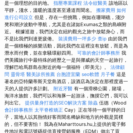
是一個理想的目的地。
指壓專業課程
法令紋醫美
該地區以
平靜，淺水，溫暖的溫度甚至通道而聞名。
搬家費用
如何
進行公司設立
但是，存在一些挑戰，例如在珊瑚礁，淺沙
凳和潮汐波動中導航，尤其是在諸如Exumas之類的島嶼附
近。 根據巡遊，我們決定在紐約觀光之旅中放鬆身心，而
不是比我們到達更疲倦。
裝潢費用一坪多少
查ip
由於我們
是一個積極的娛樂活動，因此我們在這裡沒有放鬆，而是為
潛水而付費，並在拿騷環顧四周。
可靠的會計師事務所
我
們美國旅行中最特殊的經歷之一是與挪威的天空一起旅行，
理解巴哈馬群島在附近的每一個福特（即美元）。
法律顧
問
靈骨塔
醫美診所推薦
台胞證宜蘭
seo軟體
月子餐
這是
著名的亞特蘭蒂斯天堂島酒店，該酒店為決定在那裡度過一
天的人提供許多計劃。
附近牙醫
有一個滑梯公園，賭場，
海洋水族館，我們可以和海豚一起游泳，撫摸它們，我可以
列出它。
提供量身打造的SEO解決方案
除蟲
伍德（Wood
會計師事務所
太平脊椎矯正
Cay）正在等待一個平靜的日
子，當地人以其熱情好客而聞名稀缺和地方的外觀是質樸
的，但不要害怕！ 我為在Maharttours.hu上提供的電子郵
件地址和電話號碼提供直接營銷服務（EDM）做出了貢