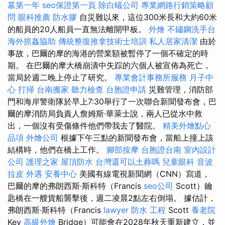
墓第一年
seo保證第一頁
除白蟻公司
專業網路行銷策略顧
問
眼科推薦
防水膠
自災難以來，這位300米長和大約60米
的船員的20人船員一直無法離開甲板。
外燴
不鏽鋼洗手台
海外抓姦協助
傳統整復推拿技術士培訓
私人居家清潔
由於
事故，巴爾的摩的海港的營業額被暫停了一個不確定的時
期。 在巴爾的摩大橋崩潰中失踪的六個人被宣佈為死亡，
當局於週二晚上停止了研究。
專業會計事務所服務
月子中
心
打掃
台南搬家
聽力檢查
台胞證申請
災難管理，消防部
門和海岸警衛隊於早上7:30舉行了一次聯合新聞發布會，巴
爾的摩消防局負責人詹姆斯·華萊士說，兩人已從水中救
出，一個沒有受傷條件他們帶我去了醫院。
精美外燴點心
品項
外燴公司
根據下午三點的新聞發布會，當船上撞上該
結構時，他們在橋上工作。
腳部按摩
台胞證台南
室內設計
公司
護理之家
屋頂防水
台灣還可以土葬嗎
兒童眼科
音波
拉皮
外遇
安養中心
美國有線電視新聞網（CNN）寫道，
巴爾的摩的弗朗西斯·斯科特（Francis
seo公司
Scott）鑰
匙橋在一艘貨船襲擊後，週二凌晨2點左右倒塌。 據估計，
弗朗西斯·斯科特（Francis
lawyer
防水 工程
Scott
養老院
Key
高級外燴
Bridge）可能會在2028年秋天重新建立，並