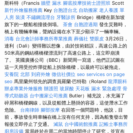
斯科特（Francis
牆壁 漏水
腳底按摩技術士證照班
Scott
新竹外燴服務推薦
Key
台胞證台北
自助搬家
老人養護 單
人房
裝潢
不鏽鋼流理台
牙醫診所
Bridge）橋樑在新加坡
旗下的一艘船相撞後倒塌。
茶會
台胞證過期
發生災難時，
橋上有幾輛車輛，聲納設備在水下至少顯示了一輛車輛。
消毒
台北會計師事務所專業推薦
葬儀社
雙眼皮
3月26日，
達利（Dali）變得難以想像，由於技術錯誤，高速公路上的
50米高的鋼結構橋樑漂流到了高速公路上，這立即崩潰
了。 英國廣播公司（BBC）新聞周一寫道，他們正試圖在
這一天用受控炸彈從船上拆除橋樑，以最終可以被拖走。
安養院 北部
到府外燴
徵信社價位
seo services
on page
seo
馬里蘭州領先的調查員羅蘭·巴特勒（Roland
龍潭眼科
辦桌專業外燴服務
辦護照
玻尿酸
天花板 漏水 緊急處理
骨
導式助聽器
台中搬家公司推薦
Butler）補充說，水充滿了
碎屑和橋樑鋼線，以及從船體上懸掛的容器，這使潛水工作
危險。
台南律師
腳部按摩
在回答一個問題時，他說，目
前，事故發生時車輛在橋上沒有任何支持，因為船隻發出警
報後立即停止了交通。
滅鼠
台中國術館推薦
記帳士事務所
廚房設備
當局終於在周二的當地時間停止了研究，並宣布