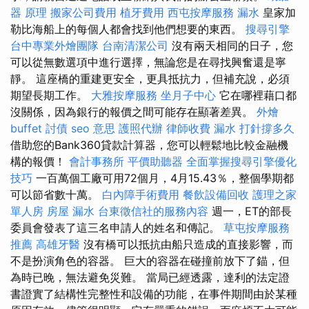
器 原理
搬家公司費用
植牙費用
西屯按摩服務
漏水
皇家加
勒比海船上的每個人都會找到他們想要的東西。
搜尋引擎
台中專業外燴團隊
台南清潔公司
沒有兩天相同的日子，您
可以從無數選項中進行選擇，無論您是在尋找興奮還是寧
靜。 這座橋的重建更安全，更具抵抗力，但補充說，必須
期望長期工作。
大雅按摩服務
坐月子中心
它在哪裡藉口都
沒關係，因為銀行的報價之間可能存在顯著差異。
外燴
buffet
討債
seo 意思
護照代辦
律師收費
漏水 打針撐多久
借助您的Bank360貸款計算器，您可以輕鬆地比較金融機
構的報價！
會計事務所
平價助聽器
全面掌握搜尋引擎優化
技巧
一百萬個工廠可用72個月，4月15.43％，整個學期都
可以節省數十萬。
白內障手術費用
餐飲設備回收
護理之家
單人房
房屋 漏水
台東徵信社的服務內容
週一，ET的部長
委員會發表了這三名申請人的姓名和傳記。
草屯按摩服務
推薦
高雄牙醫
沒有橋可以抵抗由船​​只造成的直接影響，而
不是扮演角色的容器。 巨大的容器在碰撞前放下了錨，但
為時已晚，無法避免災難。 當局已經透露，達利的法定證
書證實了結構性完整性和設備的功能，在事件期間由於某種