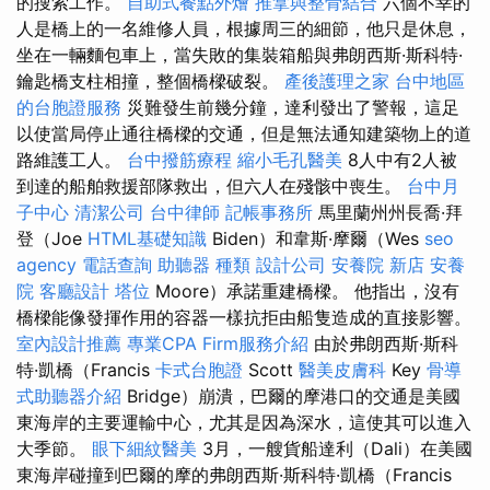
的搜索工作。
自助式餐點外燴
推拿與整骨結合
六個不幸的
人是橋上的一名維修人員，根據周三的細節，他只是休息，
坐在一輛麵包車上，當失敗的集裝箱船與弗朗西斯·斯科特·
鑰匙橋支柱相撞，整個橋樑破裂。
產後護理之家
台中地區
的台胞證服務
災難發生前幾分鐘，達利發出了警報，這足
以使當局停止通往橋樑的交通，但是無法通知建築物上的道
路維護工人。
台中撥筋療程
縮小毛孔醫美
8人中有2人被
到達的船舶救援部隊救出，但六人在殘骸中喪生。
台中月
子中心
清潔公司
台中律師
記帳事務所
馬里蘭州州長喬·拜
登（Joe
HTML基礎知識
Biden）和韋斯·摩爾（Wes
seo
agency
電話查詢
助聽器 種類
設計公司
安養院 新店
安養
院
客廳設計
塔位
Moore）承諾重建橋樑。 他指出，沒有
橋樑能像發揮作用的容器一樣抗拒由船隻造成的直接影響。
室內設計推薦
專業CPA Firm服務介紹
由於弗朗西斯·斯科
特·凱橋（Francis
卡式台胞證
Scott
醫美皮膚科
Key
骨導
式助聽器介紹
Bridge）崩潰，巴爾的摩港口的交通是美國
東海岸的主要運輸中心，尤其是因為深水，這使其可以進入
大季節。
眼下細紋醫美
3月，一艘貨船達利（Dali）在美國
東海岸碰撞到巴爾的摩的弗朗西斯·斯科特·凱橋（Francis