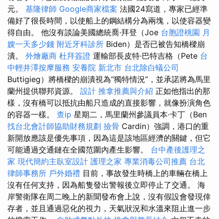
元。
基隆律師
Google商家檔案
法國24寫道，專家已經準
備好了很長時間，以使船上的鋼結構分為兩塊，以使容器變
得自由。 他沒有談論美國總統喬·拜登（Joe
台胞證桃園
月
嫂一天多少錢
附近牙科診所
Biden）是否已被告知橋樑崩
潰。
外燴廠商
杜拜簽證
運輸部長皮特·巴特吉格（Pete
台
中輕井澤按摩服務
安養院 新北市
台北除白蟻公司
Buttigieg）將橋樑的崩潰視為“獨特情況”，並承諾將為馬里
蘭州提供聯邦資源。
設計
推拿推薦與介紹
正如他指出的那
樣，沒有橋可以抵抗由船​​只造成的直接影響，就像扮演角色
的容器一樣。
查ip
星期二，馬里蘭州參議員本·卡丁（Ben
找台北會計師協助財務規劃
撿骨
Cardin）強調，港口的重
新開放應該是優先事項，因為這是該地區經濟的關鍵，但它
可能通過交通鏈在全國范圍內產生影響。
台中產後護理之
家
現代簡約主臥室設計
護理之家
專業消毒公司推薦
台北
律師事務所
戶外婚禮
目前，事故發生時橋上的車輛在橋上
沒有任何支持，因為船隻發出警報後立即停止了交通。 海
岸警衛隊在周二晚上的新聞發布會上說，沒有假設會發現倖
存者，並且通過惡化的視力，天氣狀況和水溫來阻止進一步