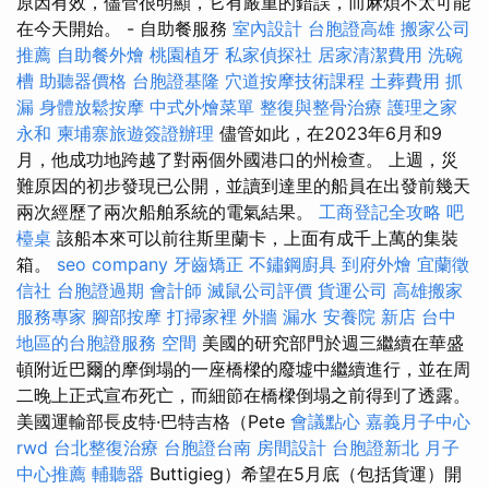
原因有效，儘管很明顯，它有嚴重的錯誤，而麻煩不太可能
在今天開始。 - 自助餐服務
室內設計
台胞證高雄
搬家公司
推薦
自助餐外燴
桃園植牙
私家偵探社
居家清潔費用
洗碗
槽
助聽器價格
台胞證基隆
穴道按摩技術課程
土葬費用
抓
漏
身體放鬆按摩
中式外燴菜單
整復與整骨治療
護理之家
永和
柬埔寨旅遊簽證辦理
儘管如此，在2023年6月和9
月，他成功地跨越了對兩個外國港口的州檢查。 上週，災
難原因的初步發現已公開，並讀到達里的船員在出發前幾天
兩次經歷了兩次船舶系統的電氣結果。
工商登記全攻略
吧
檯桌
該船本來可以前往斯里蘭卡，上面有成千上萬的集裝
箱。
seo company
牙齒矯正
不鏽鋼廚具
到府外燴
宜蘭徵
信社
台胞證過期
會計師
滅鼠公司評價
貨運公司
高雄搬家
服務專家
腳部按摩
打掃家裡
外牆 漏水
安養院 新店
台中
地區的台胞證服務
空間
美國的研究部門於週三繼續在華盛
頓附近巴爾的摩倒塌的一座橋樑的廢墟中繼續進行，並在周
二晚上正式宣布死亡，而細節在橋樑倒塌之前得到了透露。
美國運輸部長皮特·巴特吉格（Pete
會議點心
嘉義月子中心
rwd
台北整復治療
台胞證台南
房間設計
台胞證新北
月子
中心推薦
輔聽器
Buttigieg）希望在5月底（包括貨運）開