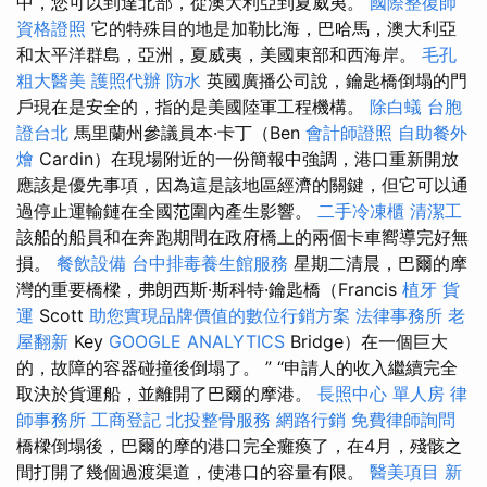
中，您可以到達北部，從澳大利亞到夏威夷。
國際整復師
資格證照
它的特殊目的地是加勒比海，巴哈馬，澳大利亞
和太平洋群島，亞洲，夏威夷，美國東部和西海岸。
毛孔
粗大醫美
護照代辦
防水
英國廣播公司說，鑰匙橋倒塌的門
戶現在是安全的，指的是美國陸軍工程機構。
除白蟻
台胞
證台北
馬里蘭州參議員本·卡丁（Ben
會計師證照
自助餐外
燴
Cardin）在現場附近的一份簡報中強調，港口重新開放
應該是優先事項，因為這是該地區經濟的關鍵，但它可以通
過停止運輸鏈在全國范圍內產生影響。
二手冷凍櫃
清潔工
該船的船員和在奔跑期間在政府橋上的兩個卡車嚮導完好無
損。
餐飲設備
台中排毒養生館服務
星期二清晨，巴爾的摩
灣的重要橋樑，弗朗西斯·斯科特·鑰匙橋（Francis
植牙
貨
運
Scott
助您實現品牌價值的數位行銷方案
法律事務所
老
屋翻新
Key
GOOGLE ANALYTICS
Bridge）在一個巨大
的，故障的容器碰撞後倒塌了。 ” “申請人的收入繼續完全
取決於貨運船，並離開了巴爾的摩港。
長照中心 單人房
律
師事務所
工商登記
北投整骨服務
網路行銷
免費律師詢問
橋樑倒塌後，巴爾的摩的港口完全癱瘓了，在4月，殘骸之
間打開了幾個過渡渠道，使港口的容量有限。
醫美項目
新