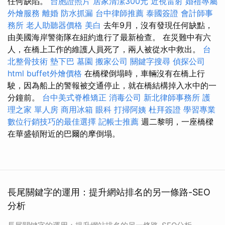
任何缺陷。
台胞證照片
居家清潔300元
近視雷射
婚禮專屬
外燴服務
離婚
防水抓漏
台中律師推薦
泰國簽證
會計師事
務所
老人助聽器價格
美白
去年9月，沒有發現任何缺點，
由美國海岸警衛隊在紐約進行了最新檢查。 在災難中有六
人，在橋上工作的維護人員死了，兩人被從水中救出。
台
北整骨技術
墊下巴
墓園
搬家公司
關鍵字搜尋
偵探公司
html
buffet外燴價格
在橋樑倒塌時，車輛沒有在橋上行
駛，因為船上的警報被交通停止，就在橋結構掉入水中的一
分鐘前。
台中美式脊椎矯正
消毒公司
新北律師事務所
護
理之家 單人房
商用冰箱
眼科
打掃阿姨
杜拜簽證
學習專業
數位行銷技巧的最佳選擇
記帳士推薦
週二黎明，一座橋樑
在華盛頓附近的巴爾的摩倒塌。
長尾關鍵字的運用：提升網站排名的另一條路-SEO
分析