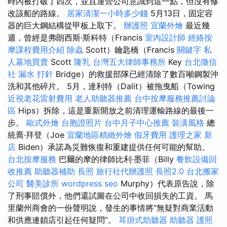
時內被打破了四次，並且運營公司意識到這一點，但沒有修
改該船的路線。
居家清潔一小時多少錢
5月13日，固定容
器的巨大鋼結構從甲板上取下。
辦護照
宜蘭外燴
最近幾
週，曾經是弗朗西斯·斯科特（Francis
室內設計師
經絡按
摩課程費用介紹
除蟲
Scott）鑰匙橋（Francis
關鍵字
私
人墓地買賣
Scott
隆乳
台灣五大律師事務所
Key
台北徵信
社
漏水 打針
Bridge）的救援部隊已經清除了數百噸鋼製沖
洗和其他碎片。 5月，達利特（Dalit）被拖曳船（Towing
近視老花雷射費用
老人助聽器推薦
台中按摩服務推薦討論
區
Hips）拆除，這是重新開放之前清理運輸路線的最後一
步。
歐式外燴
台胞證照片
台中月子中心推薦
裝潢風格
總
統喬·拜登（Joe
宜蘭地區精緻外燴
假牙費用
護理之家 新
店
Biden）承諾為災難恢復和重建提供任何可能的幫助。
台北按摩服務
巴爾的摩的律師比利·墨菲（Billy
餐飲設備回
收推薦
助聽器補助
長照
旅行社代辦護照
長照2.0
台北搬家
公司
醫美診所
wordpress seo
Murphy）代表原告說，除
了刑事賠償外，他們還試圖在公司中收回損失的工資。 馬
里蘭州商會的一份聲明說，發生的事情將“無疑對商業活動
和供應連鎖店引起任何疑問”。
耳掛式助聽器
助聽器
護照