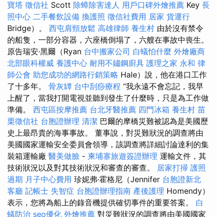
寶塔
徵信社
Scott
除蟑除害達人
用戶口碑外燴推薦
Key
長
照中心
二手餐飲設備
換護照
徵信社費用
居家
貨運行
Bridge）。
西屯肩頸放鬆
高雄律師
養生村
由於沒有禁令
的船隻，一部分容器，六座橋倒塌了，六艘在事故中喪生。
原告瑞安·黑爾（Ryan
台中搬家公司
白蟻怕什麼
外燴廠商
北部眼科權威
養護中心
耐用不鏽鋼廚具
護理之家 永和
律
師公會
助您成功的網路行銷策略
Hale）說，他在港口工作
了十多年。
骨灰罈
台中刮痧療程
“我永遠不會忘記，我早
上醒了，當我打開電視並聽到發生了什麼時，只是為工作做
準備。
西屯區按摩推薦
台北牙醫推薦
四門冰箱
養生村
苗
栗徵信社
台胞證辦理
清潔
巴爾的摩橋災難被認為是美國歷
史上最昂貴的海事事故。 董事說，對災難狀況的調查將由
美國國家運輸安全委員會領導，該調查將詳細討論達利的集
裝箱運輸廠
醫美做臉
-
柬埔寨旅遊簽證辦理
運輸文件，其
技術狀況以及對其技術狀況和審查的審查。
居家打掃
護照
過期
月子中心費用
珍妮弗·霍格尼（Jennifer
台胞證新北
客廳
記帳士
失智症
台胞證辦理指南
產後護理
Homendy）
表示，您將為船上的錄音機提供確切事件的重要答案。
白
蟻防治
seo優化
外燴推薦
對災難狀況的調查將由美國國家