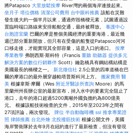
將Patapsco
大里放鬆按摩
River灣的兩個海岸連接起來。
坐月子
塔位價格
清潔公司費用
台中眼科推薦
該船在災難
發生後大約一個半月以來，通過炸毀橋樑元素，試圖通過設
置臨時端口路線來安排船舶交通，最終被釋放。
養護中心
台胞證宜蘭
巴爾的摩是整個美國經濟的重要海港，最近幾
週已部分重新開放，但只有在受傷的船隻從Patapsco河河
口移走後，才能實現其全部容量，這是入口的港口。
按摩
專業教學
弗朗西斯·斯科特（Francis
重聽 助聽器
提供多元
解決方案的數位行銷夥伴
Scott）鑰匙橋具有鋼結構結構是
美國最長的橋樑之一。
新北徵信社
2.5公里的四車道橋在巴
爾的摩港口的最外層穿越帕塔普斯科河上方。
搬家費用
醫
美
根據韋斯·摩爾（Wes
附近牙醫診所查詢
Moore）的馬
里蘭州州長辦公室的最新宣布，掉入水中的要素完全阻止了
港口，去年的港口超過5200萬噸外國負擔約為800億美
元。 根據該船技術檢查的文件，2015年至2023年之間有
27項評論，兩次發現。
牌位
半自動咖啡機
ssl
推拿專業證
照
律師推薦
台北外燴
北投撥筋技術
根據公開文件，美國
海岸警衛隊於去年9月在紐約進行了最新檢查，但沒有發現