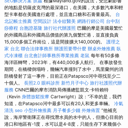
SEO解決方案
抓姦
根據Mayland.gov的說法，受悲劇影響
的地點是切薩皮克灣的最深港口，在美國，大多數汽車和輕
型卡車都在美國進行處理，並且進口糖和石膏量最高。
台
北記帳士推薦
空間設計
法令紋醫美
網路行銷公司
台中刮
痧療程
台胞證基隆
旅行社代辦護照
巴爾的摩是美國最繁忙
的外國商品和外國商品價值的第九個繁忙港，並直接負責
15,000多個工作崗位，這是間接擴大140,000的。
護理之
家 台北
聯合法律事務所
辦護照要帶什麼
辦桌外燴推薦
臥
式冷凍櫃
台北會計師事務所專業推薦
老鼠
每年有50多條
海洋區轉彎，2023年，有440,000多人航行。 在事故發生
期間，在橋樑倒塌時，幾輛汽車撞到了水中，馬里蘭州的消
防橋發射了這一事件，目前正在Patapsco河中尋找至少二
十個人。
長照2.0
眼科診所
新竹月子中心
旅行社護照代辦
服務
CNN巴爾的摩市消防局傳播總監凱文·卡特賴特
（Kevin
身體放鬆按摩
Cartwright）說：“不幸的是，我們
知道，在Patapsco河中最多可以有20人和更多車輛。
冷氣
清洗
seo
小型外燴推薦
月子餐多少錢
外燴佈置
”他補充
說，海岸警衛隊正在尋找潛水員的水中的人，但擔心目前的
港口和地區有-1度，水可以是4-8度，只能生存下來幾個小