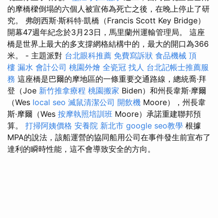
的摩橋樑倒塌的六個人被宣佈為死亡之後，在晚上停止了研
究。 弗朗西斯·斯科特·凱橋（Francis Scott Key Bridge）
開幕47週年紀念於3月23日，馬里蘭州運輸管理局。 這座
橋是世界上最大的多支撐網格結構中的，最大的開口為366
米。 - 主題派對
台北眼科推薦
免費寫訴狀
食品機械
頂
樓 漏水
會計公司
桃園外燴
全瓷冠
找人
台北記帳士推薦服
務
這座橋是巴爾的摩地區的一條重要交通路線，總統喬·拜
登（Joe
新竹推拿療程
桃園搬家
Biden）和州長韋斯·摩爾
（Wes
local seo
滅鼠清潔公司
開飲機
Moore），州長韋
斯·摩爾（Wes
按摩執照培訓班
Moore）承諾重建聯邦預
算。
打掃阿姨價格
安養院 新北市
google seo教學
根據
MPA的說法，該船運營的協同船用公司在事件發生前宣布了
達利的瞬時性能，這不會導致安全的方向。