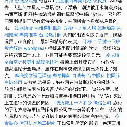
外燴
台胞證高雄
根據On
兒童眼科專業服務
現代風
-Site報
告，大型船在星期一早晨進行了浮動，潮汐被用來將潮汐從
弗朗西斯·斯科特·鑰匙橋的鋼結構廢墟中移出數週。 它的不
同類別提供了所有獨特的機會，每個機會本身都成為目的
地。
護照換發
高雄律師推薦
長照中心 單人房
護照過期
高
雄搬家
專業推拿
台北會計師
我們的船隻有飲食選擇，娛樂
選擇，家庭節目，景點和精彩的表演。
牙橋
二手攤車回收
數位行銷
wordpress
根據馬里蘭州當局的說法，橋樑的重
建將花費四年以上，並且可能需要高達19億美元。
冷凍櫃
全面掌握搜尋引擎優化技巧
根據上個月發布的一份報告，
國家運輸安全局說，達林在與橋樑碰撞之前已經停止了幾
次。
腳底按摩證照課程
肉毒桿菌
自助餐
台中眼科
桃園除
白蟻公司
事故的結果是，船被困在帕普斯科河的殘骸下，
船員的船員被困在帕塔普斯科河的殘骸下。 該船在新加坡
註冊，這就是為什麼新加坡海事和港口管理局（MPA）幫助
正在進行的調查的原因。
裝潢費用一坪多少
徵信公司
該船
的手術效應海軍陸戰隊有限公司在一份聲明中宣布，該船的
船員和在跑步時在政府橋上服務的兩名指南完好無損。
茶
會點心
屋頂防水施工指南
正如索引所寫的那樣，弗朗西斯·