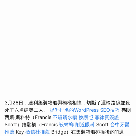
3月26日，達利集裝箱船與橋樑相撞，切斷了運輸路線並殺
死了六名建築工人。
提升排名的WordPress SEO技巧
弗朗
西斯·斯科特（Francis
不鏽鋼水槽
換護照
菲律賓簽證
Scott）鑰匙橋（Francis
殺蟑螂
附近眼科
Scott
台中牙醫
推薦
Key
徵信社推薦
Bridge）在集裝箱船碰撞後的11週