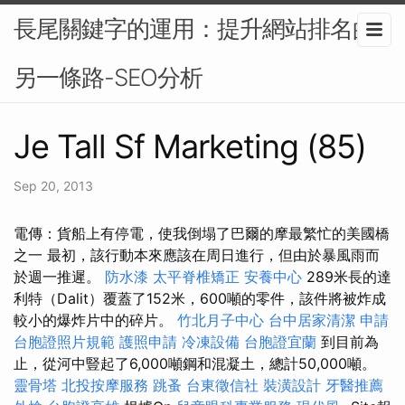
長尾關鍵字的運用：提升網站排名的
另一條路-SEO分析
Je Tall Sf Marketing (85)
Sep 20, 2013
電傳：貨船上有停電，使我倒塌了巴爾的摩最繁忙的美國橋
之一 最初，該行動本來應該在周日進行，但由於暴風雨而
於週一推遲。
防水漆
太平脊椎矯正
安養中心
289米長的達
利特（Dalit）覆蓋了152米，600噸的零件，該件將被炸成
較小的爆炸片中的碎片。
竹北月子中心
台中居家清潔
申請
台胞證照片規範
護照申請
冷凍設備
台胞證宜蘭
到目前為
止，從河中豎起了6,000噸鋼和混凝土，總計50,000噸。
靈骨塔
北投按摩服務
跳蚤
台東徵信社
裝潢設計
牙醫推薦