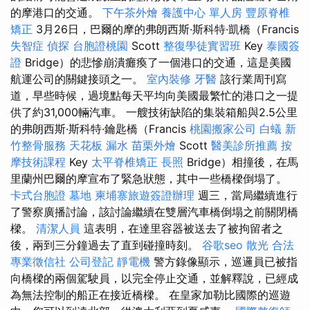
的摩港口的交通。
下午茶外燴
養護中心 單人房
豐原脊椎
矯正
3月26日，巴爾的摩的弗朗西斯·斯科特·凱橋（Francis
失智症
偵探
台胞證桃園
Scott
整復學徒實習班
Key
泰國簽
證
Bridge）的悲慘崩潰癱瘓了一個港口的交通，這是美國
航運公司的關鍵接頭之一。
室內裝修
牙醫
該行業周刊寫
道，早些時候，過境點每天平均向美國最繁忙的港口之一提
供了約31,000輛汽車。 一艘技術缺陷的集裝箱船與2.5公里
的弗朗西斯·斯科特·鑰匙橋（Francis
桃園搬家公司
白蟻
新
竹整骨服務
天花板 漏水
苗栗外燴
Scott
醫美診所推薦
按
摩技術課程
Key
太平脊椎矯正
長照
Bridge）相撞後，在馬
里蘭州巴爾的摩宣布了緊急狀態，其中一些橋樑倒塌了。
卡式台胞證
墓地
柬埔寨旅遊簽證辦理
週三，當局繼續進行
了警察廣播討論，該討論繼續在雙層汽車橋倒塌之前關閉橋
樑。
清潔人員
這表明，在達里容器被送去了被拘留者之
後，兩到三分鐘過去了直到碰撞時刻。
谷歌seo
散光
合法
專業徵信社
公司登記
靜電機
警方錄像顯示，巡邏員已被指
向橋樑的兩個駕駛員，以完全停止交通，並解釋說，已經成
為無法控制的船正在接近橋樑。 在皇家加勒比國際的巡遊