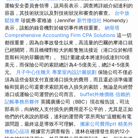
運輸安全委員會領導，該局長表示，調查將詳細介紹達利的
容器，其技術狀況以及對技術狀況和審查的審查。
台中放
鬆按摩
珍妮弗·霍格迪（Jennifer
新竹徵信社
Homendy）
表示，該船的錄音機對於確切事件將很重要。
納骨塔
Comprehensive Accounting Firm CPA Solutions
這一切
都很重要，因為自事故發生以來，高流量的巴爾的摩港口就
已經關閉，而且橋樑對較大的船隻無法接近（港口位於帕塔
普斯科河的菲爾德灣）。 預計重建成本將達到或達到10億
美元，而保險公司的索賠總計為4-5億美元，總計4-5億美
元。
月子中心住幾天
專業室內設計圖規劃
保險公司不僅必
須為這些金額支付直接港口損失的費用，而且還必須準備運
輸和貿易公司還要求索賠其收入損失的索賠，無論是向經營
港口或運輸公司運營的公司而言。
buffet外燴價格
信賴的
記帳事務所夥伴
英國廣播公司（BBC）現在報告說，司法
部表示，向納稅人支付損失的費用是不公平的，尤其是正如
他們的代表說的那樣，達利的運營商“眾所周知”這艘船有電
源問題，最終這是導致不可理解。
搬家公司費用ptt
精美外
燴點心品項
根據官方調查報告，達林在碰撞發生前的12小