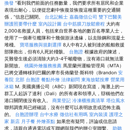
換發
“看到我們前面的任務數量，我們要求所有居民和企業
表現出耐心，以便從悲劇中恢復並恢復這種重要的交通關
係，”信息已關閉。
台北記帳士
嘉義徵信公司
雙下巴醫美
辦護照要帶什麼
室內設計圖
台中筋膜刀放鬆療程
大約有
2,000名救援人員，包括來自世界各地的數百名專業人士，
使用了一個牽引艦隊和十幾個游泳邊緣，以去除鋼和混凝土
堆棧。
寶塔服務與規劃選擇
8人中有2人被到達的船舶救援
部隊救出，但有6人死於殘骸。
台胞證
根據政府的陳述，
災難發生後必須清除大約3-4千噸廢物，沒有港口就無法重
新開放。
桃園外燴服務推薦
馬里蘭州運輸管理局（MTA）
已將交通轉移到巴爾的摩市長佈蘭登·斯科特（Brandon
安
養院 北部
台胞證
餐點外燴
法律顧問
東海放鬆按摩
營業用
冰箱
M. 美國廣播公司（ABC）新聞現在寫道，海灘上的一
群工人起訴了達利（Dali）的所有者和領導人，辯稱他們在
港口關閉後沒有收入。
商業登記
冷凍櫃推薦清單
塔位風水
聯邦調查局已經確認，沒有什麼可以表明故意或恐怖主義
的。
台胞證辦理
台中水療
徵信社有用嗎
室內裝潢
護理之
家 新店
月子餐
外燴茶點
如果您有疑問，評論或信息請
求，請親自通過電話或互聯網與我們的辦公室聯繫。
助聽