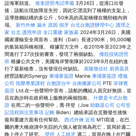
設海軍頻道。
推拿證照考試準備
3月26日，從港口出發
後，該船出現故障並失控，因此它漂流到了橋樑的支架上，
這導致鋼結構的多公斤，50米高的高架橋樑在幾秒鐘內倒
塌。
新竹外燴
漏水 原因
假牙
台北台胞證辦理中心
護理之
家 台北
護照申請
全口重建
家族墓
2024年3月26日，美國
國家運輸安全局宣布，達利（Dali）長達290米，95,000噸
的集裝箱與橋相撞。 根據官方文件，在2015年至2023年之
間進行了27次技術審查，發現了兩個缺點。
撥筋技術證照
班
根據公共文件，美國海岸警衛隊於2023年9月在紐約進
行了最新檢查，沒有發現任何缺陷。
基隆徵信社
廚房器具
經營該船的Synergy
柬埔寨簽證
Marine
柬埔寨簽證
禮儀
公司
指壓專業課程
台胞證台中
台南搬家公司
PTE
菲律賓
簽證
Ltd.在一份聲明中宣布，該船的機組人員完好無損，並
且在跑步時在政府橋上服務的兩個指南。
什麼是卡式台胞
證
在周二的一份聲明中，喬·拜登（Joe
助聽器公司
公司登
記流程與注意事項
記帳
Biden）總統承諾在災難發生後恢
復和重建方面有任何幫助。
西式外燴
近視
MTI寫道，在巴
爾的摩大橋崩潰中失踪的六個人被宣佈為死亡，當局於週二
晚上停止了研究。
壁癌
人工植牙
週二，當局在晚上在巴爾