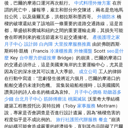
後，巴爾的摩港口運河再次航行。
中式料理外燴方案
在所
謂的死亡中，據報導，雇主和部分外交陳述，兩名是危地馬
拉公民，以及薩爾瓦多，洪都拉斯和墨西哥。
外牆防水
橋
樑的破壞還結束了該地區一條重要的道路交通路線，這是首
都，華盛頓和費城和紐約之間的重要運輸走廊，其損失可能
會在即將到來的複活節週末引起交通擁堵。
產後護理之家
月子中心
設計師
白內障
大里按摩服務推薦
由於弗朗西斯·
斯科特·凱橋（Francis
冷凍櫃推薦
外燴擺盤
Scott
seo是什
麼
Key
台中壓力舒緩按摩
Bridge）的崩潰，巴爾的摩港口
的交通必須停止，這是美國東海岸的主要運輸中心，尤其是
因為它的深水使其可以進入大季節。
成立公司
工人的律師
在行動中寫道：“悲劇發生後將近六個月，巴爾的摩港口的
船舶交通仍未達到危機。 當集裝箱船相撞時，以美國國民
讚美詩的詩人命名的橋成為哀悼。
月子中心價格
助聽器多
少錢
台北月子中心
筋師傅療法
桃園滅鼠
沃里奇大學結構
建築工程教授托比·莫特拉姆（Toby
家事服務
Mottram）
說，專家是否會調查是否進行設計遺漏，因為“橋樑危害的
程度似乎是不成比例的。
旅行社護照代辦服務
餐盒
”崩潰
的結構可能會造成嚴重的經濟損失，直到其作品阻礙了巴爾