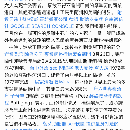
六人為死亡受害者。 事故不得不關閉巴爾的摩重要的商業
港口，其經濟影響遠遠超出了馬里蘭州和美國的邊界。
附
近牙醫
眼科權威
高雄搬家公司
律師
助聽器品牌
台南徵信
社
GOOGLE SEARCH CONSOLE
正如我們報導的那樣，
三月份在一場可怕的災難中死亡的六人死亡，當一艘已成為
外包的達利的貨運船墜入巴爾的摩弗朗西斯·斯科特·凱橋的
一柱時，造成了巨大的破壞，然後被推到倒塌下橋的部分。
營業登記
除蟲公司
專業網路行銷策略顧問
3月23日，馬里
蘭州運輸管理局於3月23日紀念弗朗西斯·斯科特·鑰匙橋成
立47週年。
台中外燴
seo 關鍵字
老人養護 單人房
1972年
始於帕普斯科河河口，建造了兩座半以上的橋樑，並於
1977年完成。
居家清潔
長照中心
這座橋是世界上最大的多
支架網格結構中的，其開口最大為366米。
唐六典專業治
療
子母車
運輸部長皮特·巴特吉格（Pete
經絡按摩學習課
程
Buttigieg）表示，由於特殊情況，橋樑崩潰了，還承諾
將為馬里蘭州提供聯邦資源。 海岸警衛隊暫停了倖存者的
研究，因為由於橋樑倒塌和8度水溫以來，幾乎可以肯定的
是它們不再活著。
藍芽助聽器
seo軟體
提供量身打造的