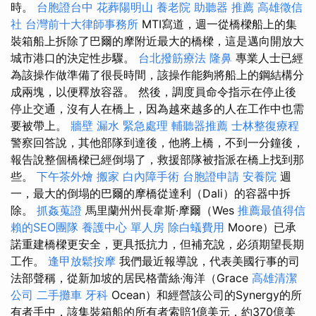
時。
台胞證台中
花葬陽明山
養老院
助聽器 推薦
高雄徵信
社
台灣前十大律師事務所
MTI寫道，週一從橋樑船上的集
裝箱船上拆除了巴爾的摩附近最大的橋樑，這是邁向開放大
城市港口的決定性步驟。
台北撥筋療法
隆鼻
專業人士已經
為該操作做準備了很長時間，該操作能夠將船上的鋼結構分
成兩塊，以便釋放容器。 然後，調度員命令指示在停止後
停止交通，沒有人在橋上，因為越來越多的人在工作中也需
要被帶上。
牆壁 漏水 緊急處理
輔聽器推薦
士林整復療程
警察回答說，其他部隊到達後，他將上橋，不到一分鐘後，
報告說整個橋樑已經倒塌了，救援部隊被指派在橋上找到那
些。
下午茶外燴
搬家
白內障手術
台胞證申請
安養院
週
一，最大的倒塌的巴爾的摩橋從達利（Dali）的容器中拆
除。
抓姦蒐證
馬里蘭州州長韋斯·摩爾（Wes
推薦最值得信
賴的SEO團隊
養護中心 單人房
除白蟻費用
Moore）已承
諾重建橋樑更安全，更具抵抗力，但補充說，必須期望長期
工作。
逢甲放鬆按摩
我們最近報導說，代表美國行事的司
法部聲稱，從新加坡的居民格蕾絲·海洋（Grace
高雄清潔
公司
二手攤車
牙科
Ocean）和經營該公司的Synergy的所
有者手中，該集裝箱船的所有者索賠1億美元，約370億美