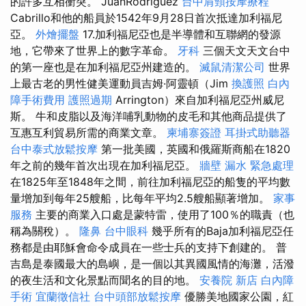
的許多互相衝突。 JuanRodriguez
台中肩頸按摩療程
Cabrillo和他的船員於1542年9月28日首次抵達加利福尼
亞。
外燴擺盤
17.加利福尼亞也是半導體和互聯網的發源
地，它帶來了世界上的數字革命。
牙科
三個天文天文台中
的第一座也是在加利福尼亞州建造的。
滅鼠清潔公司
世界
上最古老的男性健美運動員吉姆·阿靈頓（Jim
換護照
白內
障手術費用
護照過期
Arrington）來自加利福尼亞州威尼
斯。 牛和皮脂以及海洋哺乳動物的皮毛和其他商品提供了
互惠互利貿易所需的商業文章。
柬埔寨簽證
耳掛式助聽器
台中泰式放鬆按摩
第一批美國，英國和俄羅斯商船在1820
年之前的幾年首次出現在加利福尼亞。
牆壁 漏水 緊急處理
在1825年至1848年之間，前往加利福尼亞的船隻的平均數
量增加到每年25艘船，比每年平均2.5艘船顯著增加。
家事
服務
主要的商業入口處是蒙特雷，使用了100％的職責（也
稱為關稅）。
隆鼻
台中眼科
幾乎所有的Baja加利福尼亞任
務都是由耶穌會命令成員在一些士兵的支持下創建的。 普
吉島是泰國最大的島嶼，是一個以其異國風情的海灘，活潑
的夜生活和文化景點而聞名的目的地。
安養院 新店
白內障
手術
宜蘭徵信社
台中頭部放鬆按摩
優勝美地國家公園，紅