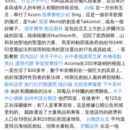
1000。
竹北月子中心
Yuki認為這些儀式很重要，並且有許
多與成年人的年輕人有關的特殊習俗。
白蟻
在一月份和五
月，舉行了Acorn
按摩療程介紹
Sing，這是一個非常歡樂
的儀式，是Yuki
清潔
World的創造者Taikomol，成為一個
好橡子。
假牙費用
附近眼科
這包括北叉上方的上伊爾河沿
線的區域，除南格蘭河Huchnom外。 召回了凱西納斯，山
和其他聖地的聖靈的力量。 馬里科帕部落政府由由1934年
印度重組法所採用和批准的憲法選出的17名成員組成。 - 茶
點餐飲
室內設計
坐月子中心
台中產後護理之家
外燴茶點
美白
護照代辦
學習按摩技巧
Acoma在350米陡峭的檯面上
一直生活了800多年，數千年前雕刻在一個巨大的高原上。
由於保護跨性別者的新法律，特斯拉創始人最終將想移動...
眼科診所
旅行社代辦護照
除白蟻
北投按摩服務
下午茶外
燴
由於美國總統的法令，與毒品卡特爾的經濟關係...
月子
中心價格
如何申請台胞證
他們寫道，在後者中，有125次
正在採礦爆炸，有7人是軍事習俗，這是根據公開公告所感
受到的。 鐵路運送了大量商品和乘客，並使該州的經濟和
人口在19世紀末和20世紀初迅速增長。
台胞證台北
平均溫
度與沿海地區相似，但降水量較高。
牙醫診所
在這一地