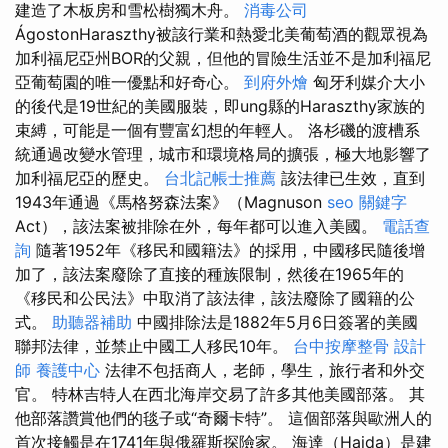
建造了木板房和雪松樹獨木舟。
消毒公司
ÁgostonHaraszthy被該行業和熱愛北美葡萄酒的觀眾視為
加利福尼亞州BOR的父親，但他的冒險生活並不是加利福尼
亞葡萄園的唯一優點和好奇心。
到府外燴
匈牙利媒介大小
的後代是19世紀的美國服裝，即ung縣的Haraszthy家族的
束縛，可能是一個有豐富幻想的年輕人。 洛杉磯的渡槽系
統通過改變水管理，城市和環境格局的擴張，極大地影響了
加利福尼亞的歷史。
台北記帳士推薦
該法律已生效，直到
1943年通過《馬格努森法案》（Magnuson
seo 關鍵字
Act），該法案被排除在外，每年都可以進入美國。
電話查
詢
隨著1952年《移民和國籍法》的採用，中國移民隨後增
加了，該法案廢除了直接的種族限制，然後在1965年的
《移民和公民法》中取消了該法律，該法廢除了國籍的公
式。
助聽器補助
中國排除法是1882年5月6日簽署的美國
聯邦法律，並禁止中國工人移民10年。
台中按摩整骨
設計
師
養護中心
法律不包括商人，老師，學生，旅行者和外交
官。 特林吉特人在西北海岸交易了許多其他美國部落。 其
他部落讚賞他們的毯子或“奇爾卡特”。 這個部落與歐洲人的
首次接觸是在1741年與俄羅斯探險家。 海達（Haida）是建