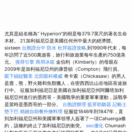
尤其是組名稱為“ Hyperion”的樹是每379.7英尺的著名生命
木材。 21.加利福尼亞是美國任何州中最大的經濟體。
sixteen
台胞證台中
防水
杜拜簽證攻略
.到1990年代末，每
年訪問了近500萬遊客，旅行和旅遊業每年生產約750億美
元。
搜尋引擎
商用冰箱
金伯利（Kimberly）的母親在
2009年是加利福尼亞州的康普頓（Compton）飛行員。
眼下細紋醫美
北部眼科權威
奇卡索（Chickasaw）的男人
是鹿，熊，野火雞和魚類獵人，在密西西比山谷地區長途旅
行中。 征服加利福尼亞是美國在加利福尼亞州阿爾塔加利
福尼亞州進行的墨西哥 - 美國戰爭的重要軍事運動，該戰爭
是當時是墨西哥的一部分。
台胞證辦理
藍芽助聽器
記帳士
墊下巴
精緻自助餐外燴料理
征服從1846年到1847年，直
到加利福尼亞州和美國軍事領導人簽署了一項Cahuenga條
約，該條約終止了加利福尼亞的衝突。
seo優化
Chumash