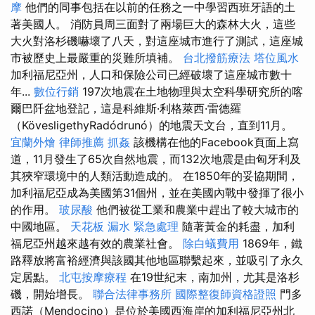
摩
他們的同事包括在以前的任務之一中學習西班牙語的土
著美國人。 消防員周三面對了兩場巨大的森林大火，這些
大火對洛杉磯嚇壞了八天，對這座城市進行了測試，這座城
市被歷史上最嚴重的災難所填補。
台北撥筋療法
塔位風水
加利福尼亞州，人口和保險公司已經破壞了這座城市數十
年...
數位行銷
197次地震在土地物理與太空科學研究所的喀
爾巴阡盆地登記，這是科維斯·利格萊西·雷德羅
（KövesligethyRadódrunó）的地震天文台，直到11月。
宜蘭外燴
律師推薦
抓姦
該機構在他的Facebook頁面上寫
道，11月發生了65次自然地震，而132次地震是由匈牙利及
其狹窄環境中的人類活動造成的。 在1850年的妥協期間，
加利福尼亞成為美國第31個州，並在美國內戰中發揮了很小
的作用。
玻尿酸
他們被從工業和農業中趕出了較大城市的
中國地區。
天花板 漏水 緊急處理
隨著黃金的耗盡，加利
福尼亞州越來越有效的農業社會。
除白蟻費用
1869年，鐵
路釋放將富裕經濟與該國其他地區聯繫起來，並吸引了永久
定居點。
北屯按摩療程
在19世紀末，南加州，尤其是洛杉
磯，開始增長。
聯合法律事務所
國際整復師資格證照
門多
西諾（Mendocino）是位於美國西海岸的加利福尼亞州北