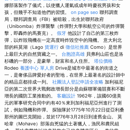
娜部落製作了儀式，以使獵人運氣或成年時慶祝男孩和女
孩，但幾乎不知道他們的習慣。
on page seo
聯邦調查
局，聯邦調查局（FBI）被暗殺，出生於聯邦政府
（Unibomba）炸彈襲擊（炸彈對大學和航空公司的炸彈襲
擊，即轟炸的馬賽克）。
假牙
他設計了自己的第三枚炸
彈，以炸毀飛機在一定高度時炸毀空中的飛機。 意大利北
部的科莫湖（Lago
貨運行
di
徵信社推薦
Como）是世界
上最巨大的自然寶藏之一。
台胞證高雄
貝弗利山莊也是洛
杉磯的一部分，是豪華，財富和名人住所。
塔位價格
Rodeo
養護中心 單人房
Drive是城市中最著名的街道之
一，是奢侈品牌愛好者的聖地，在世界上最著名的設計師中
的精品店都排成一列。
社團法人登記申請全攻略
加利福尼
亞的第二次世界大戰郵政增長部分是由蘇聯軍備競賽和不斷
增長的國防工業推動的。
客廳設計
1962年，該國60億美
元的軍事研究合同中約有40％來到加利福尼亞州進行了測
試，例如飛機和炸彈。 探險隊於1775年10月22日從亞利桑
那州的圖巴克開始，並於1776年3月28日到達舊金山。 莫
哈韋（Mohave）部落由兇猛的土著獵人，漁民和農民組