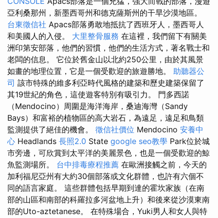
CONSOLE
Apacs部落是一個兇猛，強大而戰的部落，漫遊
亞利桑那州，新墨西哥州和德克薩斯州的干旱沙漠地區。
台東徵信社
Apacs部落勇敢地抵抗了西班牙人，墨西哥人
和美國人的入侵。
大里整骨服務
在這裡，我們留下有關美
洲印第安部落，他們的習慣，他們的生活方式，著名戰士和
老闆的信息。 它位於舊金山以北約250公里，由於其風景
如畫的地理位置，它是一個受歡迎的旅遊勝地。
助聽器公
司
該市特殊的維多利亞時代風格的建築和歷史建築保留了
其19世紀的角色，這使遊客特別有吸引力。 門多西諾
（Mendocino）周圍是海洋海岸，桑迪海灣（Sandy
Bays）和富裕的植物區的高大岩石，為遠足，遠足和鳥類
監測提供了絕佳的機會。
徵信社價位
Mendocino
安養中
心
Headlands
長照2.0
State
google seo教學
Park位於城
市旁邊，可欣賞到太平洋的美麗景色，也是一個受歡迎的鯨
魚監測場所。
台中排毒療程推薦
在歐洲接觸之前，今天的
加利福尼亞州有大約30個部落或文化群體，也許有六個不
同的語言家庭。 這些群體包括早期到達的霍坎家族（在南
部的山區和南部的科羅拉多河盆地上升）和後來從沙漠東南
部的Uto-aztetanese。 在特殊場合，Yuki男人和女人與特