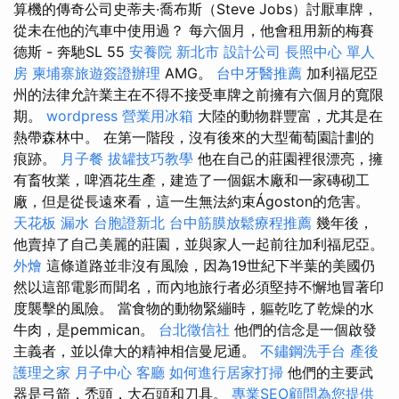
算機的傳奇公司史蒂夫·喬布斯（Steve Jobs）討厭車牌，
從未在他的汽車中使用過？ 每六個月，他會租用新的梅賽
德斯 - 奔馳SL 55
安養院 新北市
設計公司
長照中心 單人
房
柬埔寨旅遊簽證辦理
AMG。
台中牙醫推薦
加利福尼亞
州的法律允許業主在不得不接受車牌之前擁有六個月的寬限
期。
wordpress
營業用冰箱
大陸的動物群豐富，尤其是在
熱帶森林中。 在第一階段，沒有後來的大型葡萄園計劃的
痕跡。
月子餐
拔罐技巧教學
他在自己的莊園裡很漂亮，擁
有畜牧業，啤酒花生產，建造了一個鋸木廠和一家磚砌工
廠，但是從長遠來看，這一生無法約束Ágoston的危害。
天花板 漏水
台胞證新北
台中筋膜放鬆療程推薦
幾年後，
他賣掉了自己美麗的莊園，並與家人一起前往加利福尼亞。
外燴
這條道路並非沒有風險，因為19世紀下半葉的美國仍
然以這部電影而聞名，而內地旅行者必須堅持不懈地冒著印
度襲擊的風險。 當食物的動物緊繃時，軀乾吃了乾燥的水
牛肉，是pemmican。
台北徵信社
他們的信念是一個啟發
主義者，並以偉大的精神相信曼尼通。
不鏽鋼洗手台
產後
護理之家 月子中心
客廳
如何進行居家打掃
他們的主要武
器是弓箭，禿頭，大石頭和刀具。
專業SEO顧問為您提供