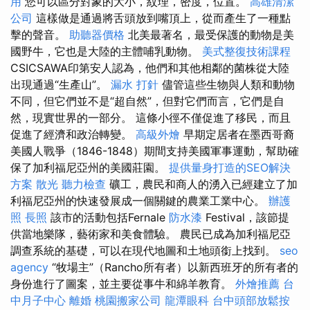
用
您可以區分對象的大小，紋理，密度，位置。
高雄清潔
公司
這樣做是通過將舌頭放到嘴頂上，從而產生了一種點
擊的聲音。
助聽器價格
北美最著名，最受保護的動物是美
國野牛，它也是大陸的主體哺乳動物。
美式整復技術課程
CSICSAWA印第安人認為，他們和其他相鄰的菌株從大陸
出現通過“生產山”。
漏水 打針
儘管這些生物與人類和動物
不同，但它們並不是“超自然”，但對它們而言，它們是自
然，現實世界的一部分。 這條小徑不僅促進了移民，而且
促進了經濟和政治轉變。
高級外燴
早期定居者在墨西哥裔
美國人戰爭（1846-1848）期間支持美國軍事運動，幫助確
保了加利福尼亞州的美國莊園。
提供量身打造的SEO解決
方案
散光
聽力檢查
礦工，農民和商人的湧入已經建立了加
利福尼亞州的快速發展成一個關鍵的農業工業中心。
辦護
照
長照
該市的活動包括Fernale
防水漆
Festival，該節提
供當地樂隊，藝術家和美食體驗。 農民已成為加利福尼亞
調查系統的基礎，可以在現代地圖和土地頭銜上找到。
seo
agency
“牧場主”（Rancho所有者）以新西班牙的所有者的
身份進行了圖案，並主要從事牛和綿羊教育。
外燴推薦
台
中月子中心
離婚
桃園搬家公司
龍潭眼科
台中頭部放鬆按