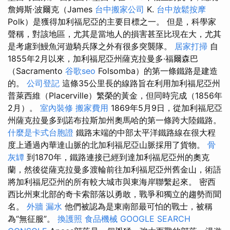
詹姆斯·波爾克（James
台中搬家公司
K.
台中放鬆按摩
Polk）是獲得加利福尼亞的主要目標之一。 但是，科學家
聲稱，對該地區，尤其是當地人的損害甚至比現在大，尤其
是考慮到鰻魚河遊騎兵隊之外有很多突襲隊。
居家打掃
自
1855年2月以來，加利福尼亞州薩克拉曼多·福爾森巴
（Sacramento
谷歌seo
Folsomba）的第一條鐵路是建造
的。
公司登記
這條35公里長的線路旨在利用加利福尼亞州
普萊西維（Placerville）繁榮的黃金，但同時完成（1856年
2月）。
室內裝修
搬家費用
1869年5月9日，從加利福尼亞
州薩克拉曼多到諾布拉斯加州奧馬哈的第一條跨大陸鐵路。
什麼是卡式台胞證
鐵路末端的中部太平洋鐵路線在很大程
度上通過內華達山脈的北加利福尼亞山脈採用了貨物。
骨
灰罈
到1870年，鐵路連接已經到達加利福尼亞州的奧克
蘭，然後從薩克拉曼多渡輪前往加利福尼亞州舊金山，術語
將加利福尼亞州的所有較大城市與東海岸聯繫起來。 密西
西比州東北部的奇卡索部落以勇敢，戰爭和獨立的趨勢而聞
名。
外牆 漏水
他們被認為是東南部最可怕的戰士，被稱
為“無征服”。
換護照
食品機械
GOOGLE SEARCH