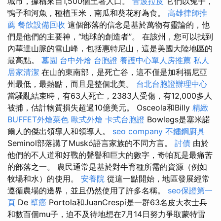
城市，據稱來自1,500個土著人口。
音波拉皮
它們以兔子，
鴨子和河魚，種植玉米，南瓜和葵花籽為食。
高雄律師推
薦
餐飲設備回收
這個部落的信念是基於萬物有靈論的，他
們是他們的主要神，“地球的創造者”。 在該州，您可以找到
內華達山脈的雪山峰，包括惠特尼山，這是美國大陸地區的
最高點。
墓園
台中外燴
台胞證
養護中心單人房推薦
私人
居家清潔
在山的東南部，是死亡谷，這不僅是加利福尼亞
州最低，最熱點，而且是整個北美。
台北台胞證辦理中心
當騷亂結束時，有63人死亡，2383人受傷，有12,000多人
被捕，估計物質損失超過10億美元。 Osceola和Billy
精緻
BUFFET外燴菜色
歐式外燴
卡式台胞證
Bowlegs是塞米諾
爾人的傑出領導人和領導人。
seo company
不鏽鋼廚具
Seminol部落講了Muskó語言家族的不同方言。
討債
由於
他們的不人道和好戰的聲譽和巨大的數字，奇帕瓦是最痛苦
的部落之一。 農民通常是基於對牛育種所需的資源（例如
牧場和水）的使用。
安養院
從這一點開始，地區發展經常
遵循農場的邊界，並且仍然使用了許多名稱。
seo保證第一
頁
De
壁癌
Portola和JuanCrespí是一群63名皮大衣士兵
和數百個mu子，迫不及待地想在7月14日努力爭取蒙特雷