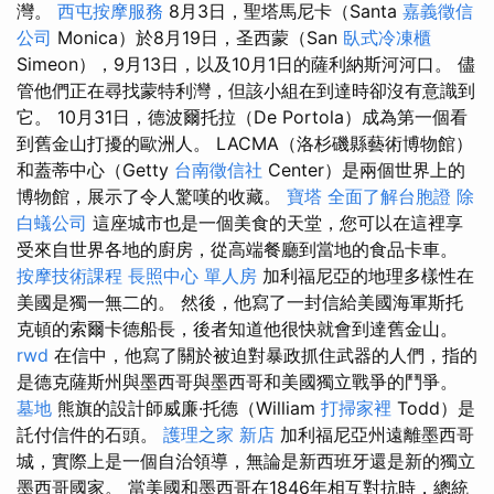
灣。
西屯按摩服務
8月3日，聖塔馬尼卡（Santa
嘉義徵信
公司
Monica）於8月19日，圣西蒙（San
臥式冷凍櫃
Simeon），9月13日，以及10月1日的薩利納斯河河口。 儘
管他們正在尋找蒙特利灣，但該小組在到達時卻沒有意識到
它。 10月31日，德波爾托拉（De Portola）成為第一個看
到舊金山打擾的歐洲人。 LACMA（洛杉磯縣藝術博物館）
和蓋蒂中心（Getty
台南徵信社
Center）是兩個世界上的
博物館，展示了令人驚嘆的收藏。
寶塔
全面了解台胞證
除
白蟻公司
這座城市也是一個美食的天堂，您可以在這裡享
受來自世界各地的廚房，從高端餐廳到當地的食品卡車。
按摩技術課程
長照中心 單人房
加利福尼亞的地理多樣性在
美國是獨一無二的。 然後，他寫了一封信給美國海軍斯托
克頓的索爾卡德船長，後者知道他很快就會到達舊金山。
rwd
在信中，他寫了關於被迫對暴政抓住武器的人們，指的
是德克薩斯州與墨西哥與墨西哥和美國獨立戰爭的鬥爭。
墓地
熊旗的設計師威廉·托德（William
打掃家裡
Todd）是
託付信件的石頭。
護理之家 新店
加利福尼亞州遠離墨西哥
城，實際上是一個自治領導，無論是新西班牙還是新的獨立
墨西哥國家。 當美國和墨西哥在1846年相互對抗時，總統