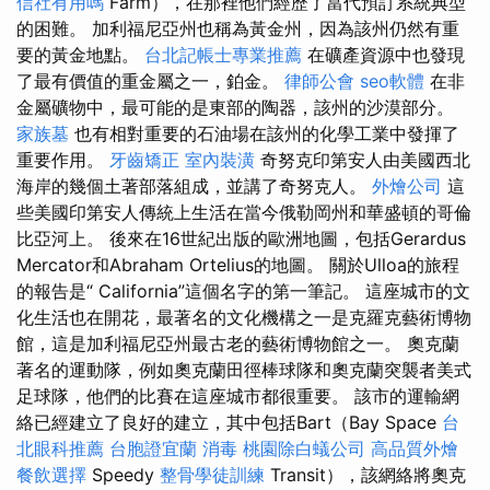
信社有用嗎
Farm），在那裡他們經歷了當代預訂系統典型
的困難。 加利福尼亞州也稱為黃金州，因為該州仍然有重
要的黃金地點。
台北記帳士專業推薦
在礦產資源中也發現
了最有價值的重金屬之一，鉑金。
律師公會
seo軟體
在非
金屬礦物中，最可能的是東部的陶器，該州的沙漠部分。
家族墓
也有相對重要的石油場在該州的化學工業中發揮了
重要作用。
牙齒矯正
室內裝潢
奇努克印第安人由美國西北
海岸的幾個土著部落組成，並講了奇努克人。
外燴公司
這
些美國印第安人傳統上生活在當今俄勒岡州和華盛頓的哥倫
比亞河上。 後來在16世紀出版的歐洲地圖，包括Gerardus
Mercator和Abraham Ortelius的地圖。 關於Ulloa的旅程
的報告是“ California”這個名字的第一筆記。 這座城市的文
化生活也在開花，最著名的文化機構之一是克羅克藝術博物
館，這是加利福尼亞州最古老的藝術博物館之一。 奧克蘭
著名的運動隊，例如奧克蘭田徑棒球隊和奧克蘭突襲者美式
足球隊，他們的比賽在這座城市都很重要。 該市的運輸網
絡已經建立了良好的建立，其中包括Bart（Bay Space
台
北眼科推薦
台胞證宜蘭
消毒
桃園除白蟻公司
高品質外燴
餐飲選擇
Speedy
整骨學徒訓練
Transit），該網絡將奧克