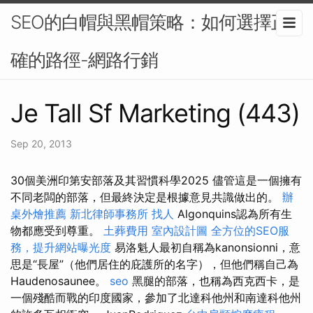
SEO的白帽與黑帽策略：如何選擇正
確的路徑-網路行銷
Je Tall Sf Marketing (443)
Sep 20, 2013
30個美洲印第安部落及其習慣科學2025 儘管這是一個擁有
不同老闆的部落，但最終決定是根據意見共識做出的。
辦
桌外燴推薦
新北律師事務所
找人
Algonquins認為所有生
物都應受到尊重。
土葬費用
室內設計圖
全方位的SEO服
務，提升網站曝光度
易洛魁人最初自稱為kanonsionni，意
思是“長屋”（他們居住的庇護所的名字），但他們稱自己為
Haudenosaunee。
seo
黑腿的部落，也稱為西克西卡，是
一個殘酷而戰的印度國家，參加了北達科他州和南達科他州