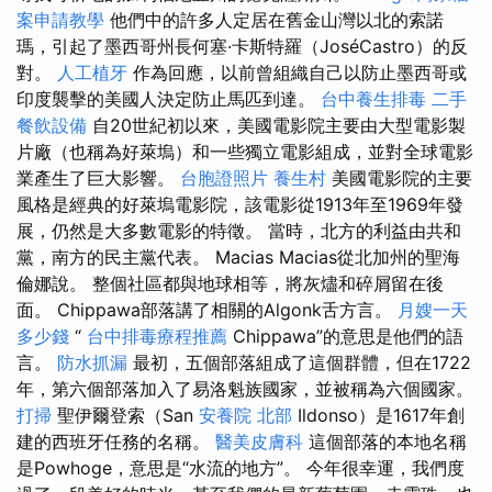
案申請教學
他們中的許多人定居在舊金山灣以北的索諾
瑪，引起了墨西哥州長何塞·卡斯特羅（JoséCastro）的反
對。
人工植牙
作為回應，以前曾組織自己以防止墨西哥或
印度襲擊的美國人決定防止馬匹到達。
台中養生排毒
二手
餐飲設備
自20世紀初以來，美國電影院主要由大型電影製
片廠（也稱為好萊塢）和一些獨立電影組成，並對全球電影
業產生了巨大影響。
台胞證照片
養生村
美國電影院的主要
風格是經典的好萊塢電影院，該電影從1913年至1969年發
展，仍然是大多數電影的特徵。 當時，北方的利益由共和
黨，南方的民主黨代表。 Macias Macias從北加州的聖海
倫娜說。 整個社區都與地球相等，將灰燼和碎屑留在後
面。 Chippawa部落講了相關的Algonk舌方言。
月嫂一天
多少錢
“
台中排毒療程推薦
Chippawa”的意思是他們的語
言。
防水抓漏
最初，五個部落組成了這個群體，但在1722
年，第六個部落加入了易洛魁族國家，並被稱為六個國家。
打掃
聖伊爾登索（San
安養院 北部
Ildonso）是1617年創
建的西班牙任務的名稱。
醫美皮膚科
這個部落的本地名稱
是Powhoge，意思是“水流的地方”。 今年很幸運，我們度