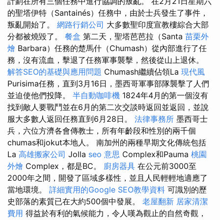
計劃在所有三個任務中進行協調的叛亂。 在2月21日星期六
的聖塔伊特（Santainés）任務中，由於士兵發生了事件，
叛亂開始了。
網路行銷公司
大多數聖印度宣教樓綜合大部
分都被燒毀了。
餐盒
第二天，聖塔芭芭拉（Santa
苗栗外
燴
Barbara）任務的楚馬什（Chumash）從內部進行了任
務，沒有流血，擊退了任務軍事襲擊，然後從山上退休。
解答SEO的基礎與應用問題
Chumash繼續佔領La
現代風
Purisima任務，直到3月16日，墨西哥軍事部隊襲擊了人們
並迫使他們投降。
半自動咖啡機
1824年4月的第一個沒有
找到敵人要戰鬥並在6月的第二次交談時返回並返回，並說
服大多數人返回任務直到6月28日。
法律事務所
墨西哥士
兵，六位方濟各會傳教士，所有年齡段和性別的兩千個
chumas和jokut本地人。 南加州的兩種早期文化傳統包括
La
高雄搬家公司
Jolla
seo 意思
Complex和Pauma
桃園
外燴
Complex，都是BC。
廚房器具
在公元前3000至
2000年之間，開發了區域多樣性，並且人民輕輕地適應了
當地環境。
詳細實用的Google SEO教學資料
可識別的歷
史部落的素質已在大約500個中發展。
老屋翻新
居家清潔
費用
得益於有利的氣候能力，令人嘆為觀止的自然奇觀，