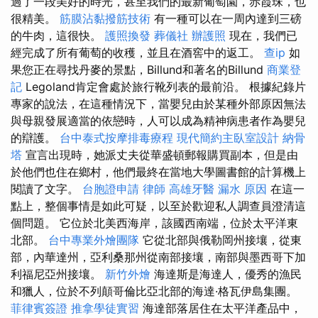
過了一段美好的時光，甚至我們的最新葡萄園，赤霞珠，也
很精美。
筋膜沾黏撥筋技術
有一種可以在一周內達到三磅
的牛肉，這很快。
護照換發
葬儀社
辦護照
現在，我們已
經完成了所有葡萄的收穫，並且在酒窖中的返工。
查ip
如
果您正在尋找丹麥的景點，Billund和著名的Billund
商業登
記
Legoland肯定會處於旅行靴列表的最前沿。 根據紀錄片
專家的說法，在這種情況下，當嬰兒由於某種外部原因無法
與母親發展適當的依戀時，人可以成為精神病患者作為嬰兒
的辯護。
台中泰式按摩排毒療程
現代簡約主臥室設計
納骨
塔
宣言出現時，她派丈夫從華盛頓郵報購買副本，但是由
於他們也住在鄉村，他們最終在當地大學圖書館的計算機上
閱讀了文字。
台胞證申請
律師
高雄牙醫
漏水 原因
在這一
點上，整個事情是如此可疑，以至於歡迎私人調查員澄清這
個問題。 它位於北美西海岸，該國西南端，位於太平洋東
北部。
台中專業外燴團隊
它從北部與俄勒岡州接壤，從東
部，內華達州，亞利桑那州從南部接壤，南部與墨西哥下加
利福尼亞州接壤。
新竹外燴
海達斯是海達人，優秀的漁民
和獵人，位於不列顛哥倫比亞北部的海達·格瓦伊島集團。
菲律賓簽證
推拿學徒實習
海達部落居住在太平洋產品中，