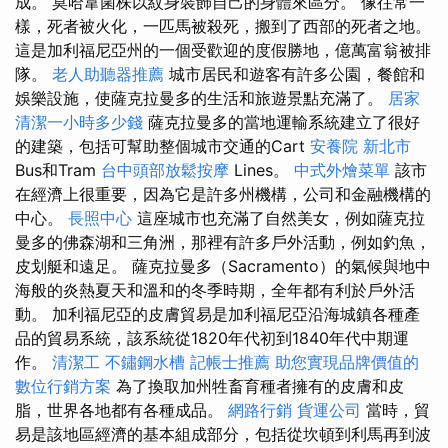
成。 莫哈韋菌株以紋身裝飾自己的身體來區分。 像往常一
樣，死者被火化，一匹馬被殺死，搬到了西部的死者之地。
這是加利福尼亞州的一個受歡迎的度假勝地，億萬富翁被排
隊。
老人助聽器推薦
城市居民和遊客有許多公園，餐館和
娛樂設施，使薩克拉曼多的生活和旅遊景點充滿了。
居家
清潔一小時多少錢
薩克拉曼多的當地運輸系統建立了很好
的建築，包括可幫助整個城市交通的Cart
安養院 新北市
Bus和Tram
台中頭部放鬆按摩
Lines。
中式外燴菜單
該市
在經濟上很重要，因為它是許多州機構，公司和金融機構的
中心。
長照中心
這座城市也充滿了自然美女，例如薩克拉
曼多的佛森湖和三角洲，那裡有許多戶外活動，例如釣魚，
皮划艇和遠足。 薩克拉曼多（Sacramento）的氣候與地中
海般的炎熱夏天和溫和的冬季時期，全年都有利於戶外活
動。 加利福尼亞的皮膚貿易是加利福尼亞沿海城鎮各種產
品的貿易系統，該系統從1820年代初到1840年代中期運
作。
清潔工
不鏽鋼水槽
記帳士推薦
助您實現品牌價值的
數位行銷方案
為了換取加州牲畜育種者擁有的皮膚和皮
脂，世界各地都有各種成品。
網路行銷
貨運公司
當時，貿
易是該地區經濟的基本組成部分，包括從坎頓到利馬再到波