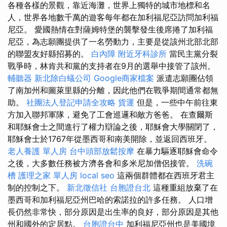
各種各樣的景觀，靠近海灘，世界上獨特的城市地標和名
人，世界各地數千萬的遊客每年都在加利福尼亞訪問加利福
尼亞。 愛國熱情在對薩姆特堡的襲擊發生後席捲了加利福
尼亞，為志願團提供了一名勞動力，主要是從該州北部北部
的聯盟友好縣招募的。
白內障
附近牙科診所
當民主黨分裂
戰爭時，林肯共和黨的支持者在9月的選舉中接管了該州。
輔聽器
新北除白蟻公司
Google商家檔案
派遣志願團佔領
了南加州和圖萊里縣的分離，因此他們在戰爭期間通常都無
助。
社團法人登記申請全攻略
貨運
但是，一些中午前往東
方加入聯邦軍隊，避免了工會巡邏和敵方爸爸。 在查爾斯
和耶穌會士之間進行了權力辯論之後，耶穌會大學關閉了，
耶穌會士於1767年從墨西哥和南美開除，並返回西班牙。
老人養護 單人房
台中頭部放鬆按摩
在暴力驅逐耶穌會命令
之後，大多數任務被方濟各會和多米尼加僧侶接管。
洗碗
槽
護理之家 單人房
local seo
這兩個群體都在西班牙君主
制的控制之下。
新北徵信社
台胞證台北
這種重組放棄了在
墨西哥和加利福尼亞州巴哈的索諾拉的許多任務。 人口增
長仍然非常快，部分原因是出生率的良好，部分原因是其他
州和國外的定居點。
台胞證台中
加利福尼亞州也是美國境