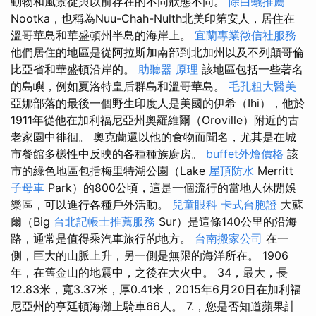
動物和風景從與以前存在的不同狀態不同​​。
除白蟻推薦
Nootka，也稱為Nuu-Chah-Nulth北美印第安人，居住在
溫哥華島和華盛頓州半島的海岸上。
宜蘭專業徵信社服務
他們居住的地區是從阿拉斯加南部到北加州以及不列顛哥倫
比亞省和華盛頓沿岸的。
助聽器 原理
該地區包括一些著名
的島嶼，例如夏洛特皇后群島和溫哥華島。
毛孔粗大醫美
亞娜部落的最後一個野生印度人是美國的伊希（Ihi），他於
1911年從他在加利福尼亞州奧羅維爾（Oroville）附近的古
老家園中徘徊。 奧克蘭還以他的食物而聞名，尤其是在城
市餐館多樣性中反映的各種種族廚房。
buffet外燴價格
該
市的綠色地區包括梅里特湖公園（Lake
屋頂防水
Merritt
子母車
Park）的800公頃，這是一個流行的當地人休閒娛
樂區，可以進行各種戶外活動。
兒童眼科
卡式台胞證
大蘇
爾（Big
台北記帳士推薦服務
Sur）是這條140公里的沿海
路，通常是值得乘汽車旅行的地方。
台南搬家公司
在一
側，巨大的山脈上升，另一側是無限的海洋所在。 1906
年，在舊金山的地震中，之後在大火中。 34，最大，長
12.83米，寬3.37米，厚0.41米，2015年6月20日在加利福
尼亞州的亨廷頓海灘上騎車66人。 7.，您是否知道蘋果計