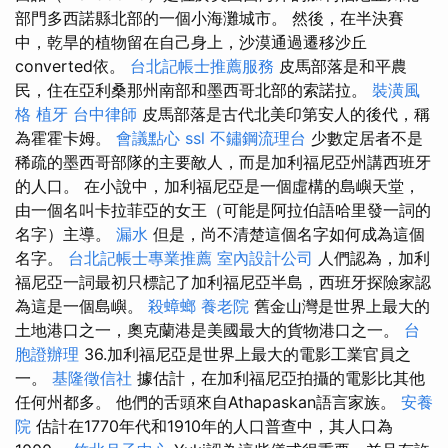
部門多西諾縣北部的一個小海灘城市。 然後，在半決賽
中，乾旱的植物留在自己身上，沙漠通過遷移沙丘
converted依。
台北記帳士推薦服務
皮馬部落是和平農
民，住在亞利桑那州南部和墨西哥北部的索諾拉。
裝潢風
格
植牙
台中律師
皮馬部落是古代北美印第安人的後代，稱
為霍霍卡姆。
會議點心
ssl
不鏽鋼流理台
少數定居者不是
稀疏的墨西哥部隊的主要敵人，而是加利福尼亞州講西班牙
的人口。 在小說中，加利福尼亞是一個虛構的島嶼天堂，
由一個名叫卡拉菲亞的女王（可能是阿拉伯語哈里發一詞的
名字）主導。
漏水
但是，尚不清楚這個名字如何成為這個
名字。
台北記帳士專業推薦
室內設計公司
人們認為，加利
福尼亞一詞最初只標記了加利福尼亞半島，西班牙探險家認
為這是一個島嶼。
殺蟑螂
養老院
舊金山灣是世界上最大的
土地港口之一，奧克蘭港是美國最大的貨物港口之一。
台
胞證辦理
36.加利福尼亞是世界上最大的電影工業官員之
一。
基隆徵信社
據估計，在加利福尼亞拍攝的電影比其他
任何州都多。 他們的舌頭來自Athapaskan語言家族。
安養
院
估計在1770年代和1910年的人口普查中，其人口為