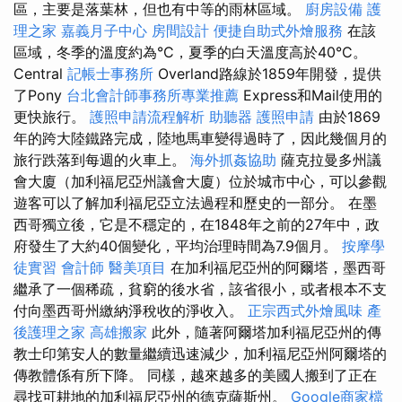
區，主要是落葉林，但也有中等的雨林區域。
廚房設備
護
理之家
嘉義月子中心
房間設計
便捷自助式外燴服務
在該
區域，冬季的溫度約為°C，夏季的白天溫度高於40°C。
Central
記帳士事務所
Overland路線於1859年開發，提供
了Pony
台北會計師事務所專業推薦
Express和Mail使用的
更快旅行。
護照申請流程解析
助聽器
護照申請
由於1869
年的跨大陸鐵路完成，陸地馬車變得過時了，因此幾個月的
旅行跌落到每週的火車上。
海外抓姦協助
薩克拉曼多州議
會大廈（加利福尼亞州議會大廈）位於城市中心，可以參觀
遊客可以了解加利福尼亞立法過程和歷史的一部分。 在墨
西哥獨立後，它是不穩定的，在1848年之前的27年中，政
府發生了大約40個變化，平均治理時間為7.9個月。
按摩學
徒實習
會計師
醫美項目
在加利福尼亞州的阿爾塔，墨西哥
繼承了一個稀疏，貧窮的後水省，該省很小，或者根本不支
付向墨西哥州繳納淨稅收的淨收入。
正宗西式外燴風味
產
後護理之家
高雄搬家
此外，隨著阿爾塔加利福尼亞州的傳
教士印第安人的數量繼續迅速減少，加利福尼亞州阿爾塔的
傳教體係有所下降。 同樣，越來越多的美國人搬到了正在
尋找可耕地的加利福尼亞州的德克薩斯州。
Google商家檔