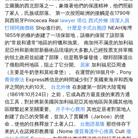
立圖騰的西北部落之一，象徵著他們的保護精神，他們照顧
了家人，氏族或部落。 第一次按照歐洲的接觸是在1790年
與西班牙Princecea Real
lawyer
塔位
西式外燴
清潔人員
打掃阿姨價格
Ship進行的。
什麼是卡式台胞證
NEAH海灣
1855年的條約創建了一項保留地，該條約保留了該部落
的“常規和通常”地區的狩獵和漁業。 南加州不滿意的加利福
尼亞州和新南部新藝術品現場的大多數人已經投票支持單獨
的領土政府並組建了部隊，但是戰爭爆發後，聯邦部隊退出
了俄勒岡州地區，阻止了它分開。
居家
加利福尼亞周邊
（主要是牛奶堡和莫哈韋堡）。 在運營的18個月中，Pony
喬骨療法
Express將信息的時間減少到了美國東海岸和西海
岸之間的大約10天。
台北外燴
在創建第一部跨大陸電報
（1861年10月24日）之前，它成為西方最直接的東西方通
信工具，對於將新美國與加利福尼亞其他地區與美國其他地
區聯繫起來至關重要。
月子中心費用
其他定居者對當地人
創建了自己的突襲者，並加入了賈爾博（Jarboe）的使
命，使他的任務釋放了土著人口。
台胞證基隆
那些倖存下
來的人在諾姆邪教農場（Nome
優質養護中心推薦
Cult
徵