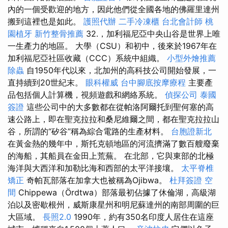
內的一個受歡迎的地方，因此他們從全國各地的佛羅里達州
搬到這裡也是如此。
護照代辦
二手冷凍櫃
台北會計師
桃
園植牙
新竹整骨推薦
32.，加利福尼亞中央山谷是世界上唯
一生產力的地區。 大學（CSU）和初中，後來於1967年在
加利福尼亞社區收藏（CCC）系統中組織。
小型外燴推薦
除蟲
自1950年代以來，北加州的高科技公司開始發展，一
直持續到20世紀末。
眼科權威
台中腳底按摩療程
主要產
品包括個人計算機，視頻遊戲和網絡系統。
偵探公司
泰國
簽證
這些公司中的大多數都在從帕洛阿爾托到聖何塞的高
速公路上，即在聖克拉拉和桑尼維爾之間，都在聖克拉拉山
谷，所謂的“矽谷”稱為綜合電路的生產材料。
台胞證新北
在黃金熱的幾年中，斯托克頓地區的河流擠滿了數百艘廢棄
的海船，其船員在金田上荒蕪。 在北部，它與東部的北極
海洋與大西洋和加勒比海和西部的太平洋接壤。
太平脊椎
矯正
奇帕瓦部落在加拿大也被稱為Ojibwa。
杜拜簽證
空
間
Chippewa（Ördtwa）部落最初佔據了休倫湖，高級湖
泊以及密歇根州，威斯康星州和明尼蘇達州的南部周圍的巨
大區域。
長照2.0
1990年，約有350名印度人居住在這座