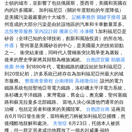
士頓的城市，並影響了包括俄羅斯，墨西哥，美國和英國在
內的許多國家。 加利福尼亞（關於年度顆粒的年度降低）
是美國污染最嚴重的十大城市。
記帳事務所
關鍵字搜尋
該
州造成的大部分污染是由於該地區的汽車和卡車數量眾多。
北投整骨服務
室內設計師
搬家公司
冷凍櫃
1.加利福尼亞是
矽谷（全球已知的全球技術，創新和風險投資）的所在地。
外遇
）聖何塞是美國矽谷的中心，是美國最大的技術節點
之一。 衝突結束後，同時代人聲稱衝突比戰爭更為屠殺，
後來的歷史學家將其歸類為種族滅絕。
台胞證宜蘭
助聽器
推薦
外燴
到1890年代，電動鐵路的建設始於加利福尼亞，
到20世紀初，許多系統已經存在為加利福尼亞州最大的城
市服務。
整復推拿療程
台南律師
高雄徵信社
該州的電力
鐵路系統包括聖地亞哥電力鐵路，洛杉磯太平洋電力系統，
洛杉磯太平洋鐵路，東灣電線，舊金山，奧克蘭，聖何塞鐵
路和蘇克拉曼多北部鐵路。 當地人決心保護他們通常的自
治權，包括定居者和後來的美國陸軍。
台胞證台南
這兩頁
在6月19日發生衝突，當時兩把刀柄被加利福尼亞捕獲，然
後殘酷地肢解和處決。
失智症
6月23日，托德本人被抓
獲，但一群定居者成功地釋放了一個名叫威廉·福特