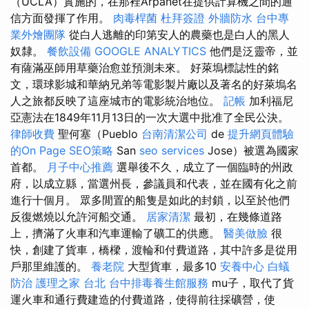
（UCLA）實施的，在那裡Arpanet在提供計算機之間的通
信方面發揮了作用。
肉毒桿菌
杜拜簽證
外牆防水
台中專
業外燴團隊
從白人逃離的印第安人的農藥也是白人的黑人
奴隸。
餐飲設備
GOOGLE ANALYTICS
他們是泛靈帝，並
有薩滿巫師用草藥治愈並預測未來。 好萊塢標誌性的銘
文，環球影城和華納兄弟等電影製片廠以及著名的好萊塢名
人之旅都反映了這座城市的電影統治地位。
記帳
加利福尼
亞憲法在1849年11月13日的一次大選中批准了全民公決。
律師收費
聖何塞（Pueblo
台南清潔公司
de
提升網頁體驗
的On Page SEO策略
San
seo services
Jose）被選為國家
首都。
月子中心推薦
選舉後不久，成立了一個臨時的州政
府，以成立縣，當選州長，參議員和代表，並在國有化之前
進行十個月。 眾多閒置的船隻是如此的封鎖，以至於他們
反復燃燒以允許河船交通。
居家清潔
最初，在幾條道路
上，擠滿了火車和汽車運輸了礦工的供應。
醫美做臉
很
快，創建了貨車，橋樑，渡輪和付費道路，其中許多是從用
戶那里維護的。
養老院
大型貨車，最多10
安養中心
白蟻
防治
護理之家 台北
台中排毒養生館服務
mu子，取代了貨
運火車和通行費建造的付費道路，使得前往採礦營，使