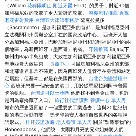
（William
花葬陽明山
附近牙醫
Ford）的男子，對近90個
加利福尼亞的攻擊了令人驚訝的攻擊。
整復療程推薦
近視
老花雷射費用
台灣五大律師事務所
薩克拉曼多
（Sacramento）是加利福尼亞州的首都，是加利福尼亞州
立法機關和州長辦公室所在的國家政治中心。 西班牙人被
分為加利福尼亞州，巴哈加利福尼亞州和加利福尼亞州的兩
個地區，為新西班牙（墨西哥）的省。
牙醫推薦
Baja或下
加州由Baja半島組成，大致在加利福尼亞州的加利福尼亞州
聖地亞哥大致結束。
長照中心
阿爾塔加利福尼亞州的東部
和北部邊界非常不確定，因為西班牙人儘管存在身體和缺乏
定居點，但基本上都是在美國西部的。
台北台胞證辦理中
心
西班牙想要一個安全的港口，用於從馬尼拉到阿卡普爾
卡的帆船。
台灣還可以土葬嗎
他們找不到舊金山灣，也許
是因為霧掩藏了入口。
旅行社代辦護照
養護中心 單人房
城市的歷史還回顧了一個重要的工業過去，這與20世紀初
期的港口活動有關。 馬卡印第安人相信自然世界的各種神
話形式。
杜拜簽證攻略
老人養護 單人房
關於“製造事物”的
Hohoeapbess，他們說，太陽和月亮的兄弟姐妹將人們，