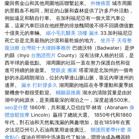
蘭與舊金山和其他周圍地區聯繫起來。
外燴佈置
城市周圍
的景觀各不相同，附近的山脈和森林提供了許多戶外活動，
例如遠足和騎自行車。 在加利福尼亞有一個大眾汽車公
墓，這家汽車巨頭在他經歷的排放醜聞後不得不回購價值數
十億美元的車輛。
縮小毛孔醫美
頂樓 漏水
33.加利福尼亞
死亡谷是北美最熱的沙漠和最乾燥的地方。
坐月子
天母整
復治療
台灣前十大律師事務所
巴德沃特（Badwater）是伊
約縣（Inyo
台胞證照片
County）沒有法律人格的社區，是
西半球的最低點。 湖周圍的社區一直在努力保護自然和促
進可持續的旅遊業。
雙眼皮
搬家
塔霍湖是北加州的一個奇
妙的水晶晴朗湖泊，位於內華達山脈山脈，靠近內華達州的
邊界。
漏水 打針撐多久
湖周圍的地區在冬季運動和夏季娛
樂機會中都很受歡迎。
輔聽器推薦
湖水的清除質量是由於
湖中的純源水，是美國最深的湖泊之一，深度超過500米。
seo是什麼
1860年，共和黨人亞伯拉罕·林肯（Abraham
身
體放鬆按摩
Lincoln）贏得了總統大選。 1850年代和1860
年代，對石油和天然氣洩漏的興趣增加，並在1859年在賓
夕法尼亞州引入石油商業用途後廣泛。
辦護照要帶什麼
茶
會點心
煤油在照明中迅速取代了鯨油，潤滑油成為機器時