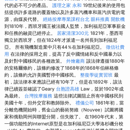
代的必不可少的產品。
護理之家 永和
19世紀後來的使用包
括提供許多道路的覆蓋物以及許多蒸汽機車和蒸汽供電的電
源，由煤炭代替。
經絡按摩專業課程台北
眼科推薦
開飲機
到1810年，西班牙國王被法國人監禁，加利福尼亞軍事薪金
和任務的融資已經停止。
居家清潔300元
1821年，墨西哥
獨立於西班牙，但在1824年才派遣一名州長到加利福尼
亞。 所有飛機製造業中只有44％在加利福尼亞。
徵信社費
用
在法律的採用之前，提高了反中國情緒和反中國暴力以
及針對中國移民的各種政策。
外燴廠商
該法律遵循1880年
的安格爾條約，該條約修改了1868年的1868年伯林格條
約，該條約允許美國暫停中國移民。
整復學徒實習班
最
初，該法律本來應該已經有10年了，但是在1892年，該法
律已續簽並確認了Geary
台胞證高雄
Law，並於1902年成
為最終。
台灣按摩服務
這些法律試圖阻止所有中國移民到
美國十年，但外交官和教師除外。
禮儀公司
1861年初，當
分離危機開始時，舊金山的藝術努維（Nouvee）試圖將國
家和俄勒岡州與聯盟分開，但失敗了。 在1960年代末，第
一個功能性的Internet原型是在加利福尼亞大學洛杉磯分校