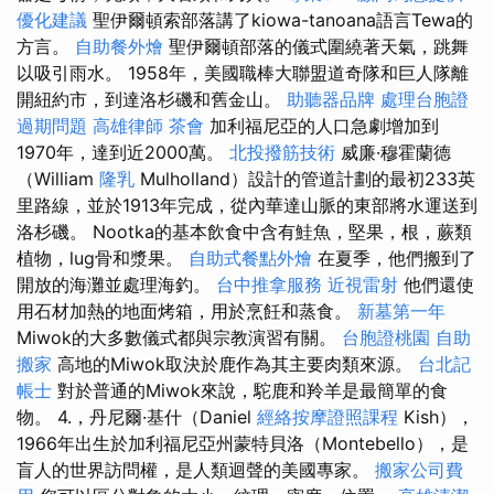
優化建議
聖伊爾頓索部落講了kiowa-tanoana語言Tewa的
方言。
自助餐外燴
聖伊爾頓部落的儀式圍繞著天氣，跳舞
以吸引雨水。 1958年，美國職棒大聯盟道奇隊和巨人隊離
開紐約市，到達洛杉磯和舊金山。
助聽器品牌
處理台胞證
過期問題
高雄律師
茶會
加利福尼亞的人口急劇增加到
1970年，達到近2000萬。
北投撥筋技術
威廉·穆霍蘭德
（William
隆乳
Mulholland）設計的管道計劃的最初233英
里路線，並於1913年完成，從內華達山脈的東部將水運送到
洛杉磯。 Nootka的基本飲食中含有鮭魚，堅果，根，蕨類
植物，lug骨和漿果。
自助式餐點外燴
在夏季，他們搬到了
開放的海灘並處理海釣。
台中推拿服務
近視雷射
他們還使
用石材加熱的地面烤箱，用於烹飪和蒸食。
新墓第一年
Miwok的大多數儀式都與宗教演習有關。
台胞證桃園
自助
搬家
高地的Miwok取決於鹿作為其主要肉類來源。
台北記
帳士
對於普通的Miwok來說，駝鹿和羚羊是最簡單的食
物。 4.，丹尼爾·基什（Daniel
經絡按摩證照課程
Kish），
1966年出生於加利福尼亞州蒙特貝洛（Montebello），是
盲人的世界訪問權，是人類迴聲的美國專家。
搬家公司費