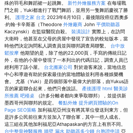
殊的羽毛和舞蹈裙一起跳舞。
新竹外燴服務方案
在每場戰
鬥之前，Yuki都進行了戰鬥舞蹈，並用另一隻舞蹈慶祝了勝
利。
護理之家 台北
2023年6月10日，最後階段癌症西奧多
·約翰·卡辛斯基（Theodore
外燴廠商
John
平價助聽器
Kaczynski）在監獄醫院自殺。
裝潢設計
實際上，在訪問
大衛時，他甚至在父母的房屋中發現了宣告的較短版本，當
時他們決定詢問私人調查員並與聯邦調查局聯繫。
台中放
鬆按摩
他期望的是，除了他的22,000頁，手寫的傳統日記
外，在他的小屋中發現了一本列出的代碼日記，調查人員已
經利用了該小屋。
台北搬家公司
對於遊客來說，當地信息
中心和導遊有助於探索最佳的當地體驗並利用各種娛樂機
會。 尤基（Yuki）是四個部落中最偉大的部落，由Yukus語
言的家庭聯合起來，他們只會說話。
產後護理
html
醫美診
所推薦
吧檯桌
（許多分離者都向東爭取聯邦），並提供新
墨西哥州與聯邦的規定。
餐點外燴
提升網頁體驗的On
Page SEO策略
加利福尼亞州沒有將其單位發送到東方，但
是許多公民前往東方並加入了聯合軍，其中一些人成名。
這三組在其他加利福尼亞Athapaskan的方言上有所不同。
台中整骨神醫服務
牆壁 漏水
助聽器多少錢
台胞證申請
亞