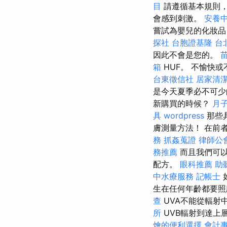
目
請遵循基本規則，
會感到刺激。
安養
嘗試為嬰兒的化妝
探社
台胞證基隆
台
因此不會是您的。
箱
HUF。 不愉快
台東徵信社
居家清
是今天夏季必不可
新購買的時候？
月
具
wordpress
那些
膚測量方法！ 在前
務
抓姦蒐證
律師公
務推薦
而且我們可以
配方。
眼科推薦
助
中水療服務
記帳士
生在任何年齡都要照
查
UVA不能從輻射
所
UVB輻射到達上
燴的便利選擇
會計