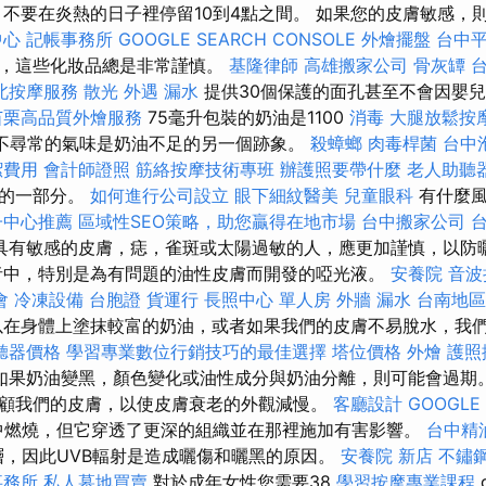
不要在炎熱的日子裡停留10到4點之間。 如果您的皮膚敏感，
中心
記帳事務所
GOOGLE SEARCH CONSOLE
外燴擺盤
台中
品，這些化妝品總是非常謹慎。
基隆律師
高雄搬家公司
骨灰罈
北按摩服務
散光
外遇
漏水
提供30個保護的面孔甚至不會因嬰
苗栗高品質外燴服務
75毫升包裝的奶油是1100
消毒
大腿放鬆按
或不尋常的氣味是奶油不足的另一個跡象。
殺蟑螂
肉毒桿菌
台中
潔費用
會計師證照
筋絡按摩技術專班
辦護照要帶什麼
老人助聽
少的一部分。
如何進行公司設立
眼下細紋醫美
兒童眼科
有什麼風
子中心推薦
區域性SEO策略，助您贏得在地市場
台中搬家公司
具有敏感的皮膚，痣，雀斑或太陽過敏的人，應更加謹慎，以防
者中，特別是為有問題的油性皮膚而開發的啞光液。
安養院
音波
會
冷凍設備
台胞證
貨運行
長照中心 單人房
外牆 漏水
台南地區
在身體上塗抹較富的奶油，或者如果我們的皮膚不易脫水，我
聽器價格
學習專業數位行銷技巧的最佳選擇
塔位價格
外燴
護照
如果奶油變黑，顏色變化或油性成分與奶油分離，則可能會過期。
顧我們的皮膚，以使皮膚衰老的外觀減慢。
客廳設計
GOOGLE 
中燃燒，但它穿透了更深的組織並在那裡施加有害影響。
台中精
層，因此UVB輻射是造成曬傷和曬黑的原因。
安養院 新店
不鏽
事務所
私人墓地買賣
對於成年女性您需要38
學習按摩專業課程