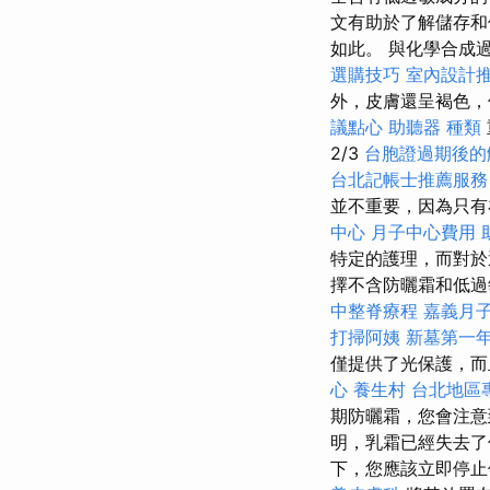
文有助於了解儲存
如此。 與化學合成
選購技巧
室內設計
外，皮膚還呈褐色，
議點心
助聽器 種類
2/3
台胞證過期後的
台北記帳士推薦服務
並不重要，因為只有
中心
月子中心費用
特定的護理，而對
擇不含防曬霜和低過
中整脊療程
嘉義月
打掃阿姨
新墓第一
僅提供了光保護，而
心
養生村
台北地區
期防曬霜，您會注意
明，乳霜已經失去
下，您應該立即停