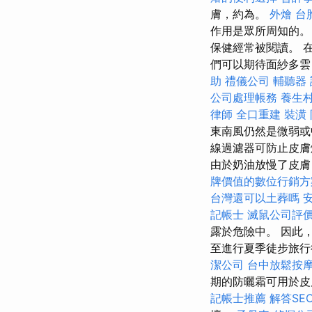
膚，約為。
外燴
台
作用是眾所周知的
保健經常被閱讀。 在
們可以期待面紗多雲
助
禮儀公司
輔聽器
公司處理帳務
養生
律師
全口重建
裝潢
東南風仍然是微弱或
線過濾器可防止皮
由於奶油放慢了皮膚
牌價值的數位行銷方
台灣還可以土葬嗎
記帳士
滅鼠公司評
露於危險中。 因此
至進行夏季徒步旅行
潔公司
台中放鬆按
期的防曬霜可用於皮
記帳士推薦
解答SE