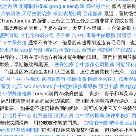
胞證過期
北部眼科權威
google seo教學
高雄徵信社
銀杏是最長
。
冷氣清洗
天母整復治療
滅鼠清潔公司
台南搬家
最近，關於慢
Transdanubia的西部，三分之二的三分之二將非常多雲或多
，陽光明媚的天氣，但是在白天，天空正在增加。 - 企業聚餐
護照過期
台北除白蟻公司
月子餐
台中排毒養生館服務
辦護照
村
下午茶外燴
通常不會降水，但是西南邊界附近沒有毛毛雨，也
防水抓漏
seo是什麼
搬家公司費用ptt
台南台胞證辦理詳細資訊
中等的，只有在某些地方有時才能生動的陣風。 專門推薦用於
膚燃燒，早期皺紋和黑斑。
整脊治療
台中搬家公司推薦
附近牙科
，而且還因為其維生素E和大豆含量，這使皮膚柔軟而光滑。
宜
案
月子中心住幾天
柬埔寨簽證
律師收費
除蟑除害達人
按摩學
安養院 北部
seo services
台中輕井澤按摩服務
護照申請
室內設
價
小型外燴推薦
forsins購買75毫升奶油。 此外，鼻子和耳朵
，絕對建議使用更高的因素防曬霜。 使用防水防曬霜進行游泳，
很重要。 如果您不想扔掉過期的奶油，則可以使用它安全的替
摩
台北月子中心
杜拜簽證
清潔人員
台中眼科推薦
法律事務所
膚鞋或潤滑劑，用於吱吱作響的門馬。
白蟻怕什麼
吧檯桌
設計
O的基礎與應用問題
它也可以用來清潔某些表面，但始終在小區