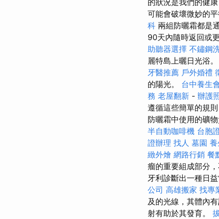
的狀況是我們的健
可能會破壞微妙的
科
兩組防曬霜都是
90天內隨時返回或
助聽器選擇
不鏽鋼
麗特島上曬日光浴
牙醫推薦
戶外婚禮
的陽光。
台中養生
務
老屋翻新
-
辦護
遵循這些簡單的規則
防曬霜中使用的礦物質顏
半自動咖啡機
台胞
證辦理
找人
墓園
養
緻外燴
網路行銷
餐
瘤的重要組成部分
牙利診斷出一種日
公司
高雄搬家
找專
及的光線，其體內
射有助於其發育。