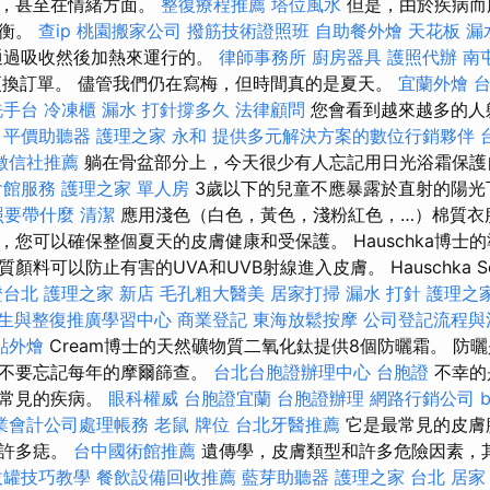
康，甚至在情緒方面。
整復療程推薦
塔位風水
但是，由於疾病而
平衡。
查ip
桃園搬家公司
撥筋技術證照班
自助餐外燴
天花板 漏
通過吸收然後加熱來運行的。
律師事務所
廚房器具
護照代辦
南
更換訂單。 儘管我們仍在寫梅，但時間真的是夏天。
宜蘭外燴
洗手台
冷凍櫃
漏水 打針撐多久
法律顧問
您會看到越來越多的人
。
平價助聽器
護理之家 永和
提供多元解決方案的數位行銷夥伴
徵信社推薦
躺在骨盆部分上，今天很少有人忘記用日光浴霜保護
會館服務
護理之家 單人房
3歲以下的兒童不應暴露於直射的陽
照要帶什麼
清潔
應用淺色（白色，黃色，淺粉紅色，…）棉質衣
，您可以確保整個夏天的皮膚健康和受保護。 Hauschka博士
料可以防止有害的UVA和UVB射線進入皮膚。 Hauschka So
證台北
護理之家 新店
毛孔粗大醫美
居家打掃
漏水 打針
護理之
生與整復推廣學習中心
商業登記
東海放鬆按摩
公司登記流程與
點外燴
Cream博士的天然礦物質二氧化鈦提供8個防曬霜。 防
，不要忘記每年的摩爾篩查。
台北台胞證辦理中心
台胞證
不幸的
益常見的疾病。
眼科權威
台胞證宜蘭
台胞證辦理
網路行銷公司
業會計公司處理帳務
老鼠
牌位
台北牙醫推薦
它是最常見的皮膚
有許多痣。
台中國術館推薦
遺傳學，皮膚類型和許多危險因素，
拔罐技巧教學
餐飲設備回收推薦
藍芽助聽器
護理之家 台北
居家