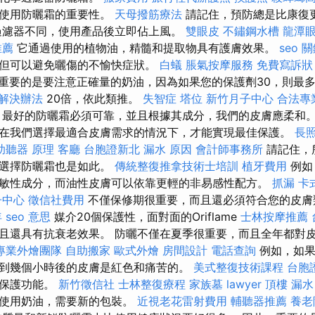
和使用防曬霜的重要性。
天母撥筋療法
請記住，預防總是比康復
過濾器不同，使用產品後立即佔上風。
雙眼皮
不鏽鋼水槽
龍潭
推薦
它通過使用的植物油，精髓和提取物具有護膚效果。
seo 
但可以避免曬傷的不愉快症狀。
白蟻
脹氣按摩服務
免費寫訴狀
重要的是要注意正確量的奶油，因為如果您的保護劑30，則最
解決辦法
20倍，依此類推。
失智症
塔位
新竹月子中心
合法專
最好的防曬霜必須可靠，並且根據其成分，我們的皮膚應柔和。
在我們選擇最適合皮膚需求的情況下，才能實現最佳保護。
長照
助聽器 原理
客廳
台胞證新北
漏水 原因
會計師事務所
請記住，
於選擇防曬霜也是如此。
傳統整復推拿技術士培訓
植牙費用
例如
敏性成分，而油性皮膚可以依靠更輕的非易感性配方。
抓漏
卡
子中心
徵信社費用
不僅保修期很重要，而且還必須符合您的皮膚
年
seo 意思
媒介20個保護性，面對面的Oriflame
士林按摩推薦
且還具有抗衰老效果。 防曬不僅在夏季很重要，而且全年都對
專業外燴團隊
自助搬家
歐式外燴
房間設計
電話查詢
例如，如果
到幾個小時後的皮膚是紅色和痛苦的。
美式整復技術課程
台胞
了保護功能。
新竹徵信社
士林整復療程
家族墓
lawyer
頂樓 漏水
止使用奶油，需要新的包裝。
近視老花雷射費用
輔聽器推薦
養老