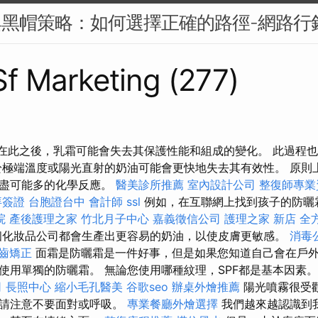
與黑帽策略：如何選擇正確的路徑-網路行
 Sf Marketing (277)
5 在此之後，乳霜可能會失去其保護性能和組成的變化。 此過程
於極端溫度或陽光直射的奶油可能會更快地失去其有效性。 原則
和盡可能多的化學反應。
醫美診所推薦
室內設計公司
整復師專業
拜簽證
台胞證台中
會計師
ssl
例如，在互聯網上找到孩子的防曬
院
產後護理之家
竹北月子中心
嘉義徵信公司
護理之家 新店
全
個化妝品公司都會生產出更容易的奶油，以使皮膚更敏感。
消毒
齒矯正
面霜是防曬霜是一件好事，但是如果您知道自己會在戶
使用單獨的防曬霜。 無論您使用哪種紋理，SPF都是基本因素
司
長照中心
縮小毛孔醫美
谷歌seo
辦桌外燴推薦
陽光噴霧很受
但請注意不要面對或呼吸。
專業餐廳外燴選擇
我們越來越認識到