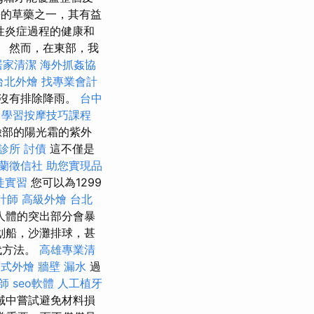
的草藥之一，其有益
性炎症過程的健康和
雲。 然而，在東部，我
居家清潔
海外抓姦協
台北外燴
找專業會計
沒有排除降雨。
台中
學習按摩技巧課程
臉部的陽光霜的紫外
診所
討債
這不僅是
蘭徵信社
助您實現品
徒實習
您可以為1299
計師
高級外燴
台北
等人體的突出部分會暴
划船，沙灘排球，甚
代方法。
高雄專業清
西式外燴
牆壁 漏水
過
師
seo軟體
人工植牙
域中嘗試避免材料損