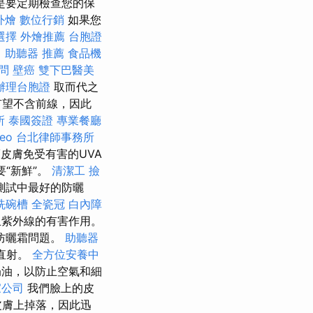
是要定期檢查您的保
外燴
數位行銷
如果您
選擇
外燴推薦
台胞證
。
助聽器 推薦
食品機
問
壁癌
雙下巴醫美
辦理台胞證
取而代之
有望不含前線，因此
所
泰國簽證
專業餐廳
eo
台北律師事務所
皮膚免受有害的UVA
“新鮮”。
清潔工
撿
測試中最好的防曬
洗碗槽
全瓷冠
白內障
止紫外線的有害作用。
防曬霜問題。
助聽器
直射。
全方位安養中
油，以防止空氣和細
家公司
我們臉上的皮
皮膚上掉落，因此迅