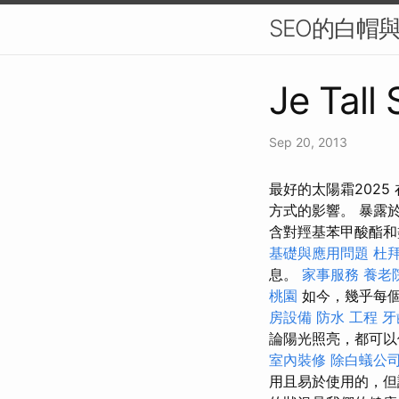
SEO的白帽
Je Tall
Sep 20, 2013
最好的太陽霜202
方式的影響。 暴露
含對羥基苯甲酸酯
基礎與應用問題
杜
息。
家事服務
養老
桃園
如今，幾乎每
房設備
防水 工程
牙
論陽光照亮，都可以
室內裝修
除白蟻公
用且易於使用的，