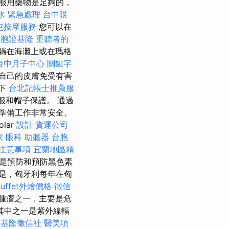
服用藥物是足夠的，
水 緊急處理
台中眼
屯按摩服務
您可以在
台胞證基隆
重聽者的
躺在海灘上或在瑪格
台中月子中心
關鍵字
自己的皮膚免受有害
光下
台北記帳士推薦服
服和帽子保護。 通過
的準備工作非常安全。
lar
設計
貨運公司
家
眼科
助聽器
台胞
注意事項
宜蘭地區精
曬是預防和預防黑色素
是，匈牙利每年在匈
buffet外燴價格
徵信
腫瘤之一，主要是危
其中之一是紫外線輻
基隆徵信社
醫美項