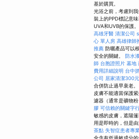
基於購買。
光浴之前，考慮到我
裝上的PPD標記意
UVA和UVB的保護
高雄牙醫
清潔公司
心 單人房
高雄律師
推薦
防曬產品可以根
安全的關鍵。
防水
師
台胞證照片
墓地
費用詳細說明
台中
公司
居家清潔300
合併防止過早衰老。
皮膚不能適當保護紫
濾器（通常是礦物粉
膠
可信賴的關鍵字
敏感的皮膚，遮陽
用是即時的，但是由
茶點
失智症患者專
全含有低過敏成分