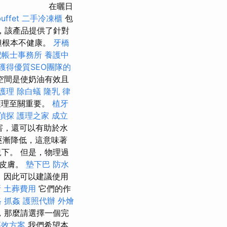
在曬日
ffet
二手冷凍櫃
包
，該產品提供了針對
但根本不健康。
牙橋
記帳士事務所
養護中
獲得優質SEO團隊的
空間是使奶油有效且
護理
除白蟻
隆乳
律
護理至關重要。
植牙
偵探
護理之家
成立
害，還可以有助於水
逐漸降低，這意味著
下。 但是，物理過
入皮膚。
墊下巴
防水
，因此可以建議使用
所
土葬費用
它們的作
格
抓姦
護照代辦
外燴
，那麼請選擇一個完
高效方案
我們希望本