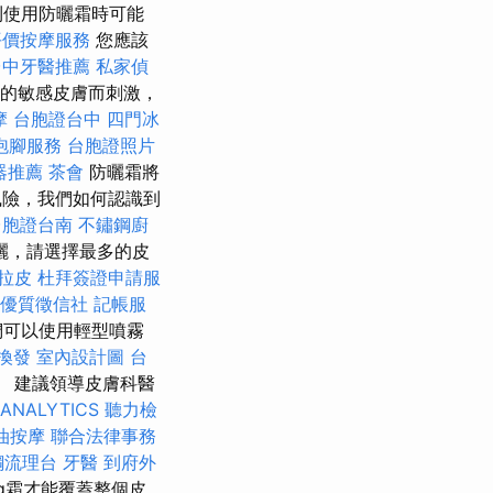
則使用防曬霜時可能
平價按摩服務
您應該
台中牙醫推薦
私家偵
兒的敏感皮膚而刺激，
摩
台胞證台中
四門冰
泡腳服務
台胞證照片
器推薦
茶會
防曬霜將
險，我們如何認識到
台胞證台南
不鏽鋼廚
曬，請選擇最多的皮
拉皮
杜拜簽證申請服
優質徵信社
記帳服
們可以使用輕型噴霧
換發
室內設計圖
台
 建議領導皮膚科醫
ANALYTICS
聽力檢
油按摩
聯合法律事務
鋼流理台
牙醫
到府外
g霜才能覆蓋整個皮