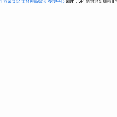
司
營業登記
士林撥筋療法
養護中心
因此，SPF值對於防曬霜非