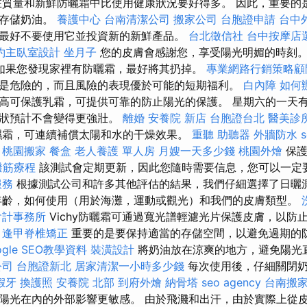
質量和新鮮防曬霜中比使用健康狀況要好得多。 因此，重要的
確存儲奶油。
養護中心
台南清潔公司
搬家公司
台胞證申請
台中
最好不要使用它並投資新的新鮮產品。
台北徵信社
台中按摩店
約主臥室設計
坐月子
您的皮膚會感謝您，享受陽光明媚的時刻
如果您發現家裡有防曬霜，最好將其扔掉。
專業網路行銷策略顧
是危險的，而且風險的表現優於可能的短期福利。
白內障
如何
高可保護乳霜，可提供可靠的防止陽光的保護。 星期六的一天
症狀預計不會變得更強壯。
離婚
安養院 新店
台胞證台北
醫美診
濕霜，可連續補償太陽和水的干燥效果。
重聽 助聽器
外牆防水
s
桃園搬家
餐盒
老人養護 單人房
月嫂一天多少錢
桃園外燴
保護
撥筋療程
該測試會定期更新，因此您隨時需要信息，您可以一定要
服務
根據測試公司和許多其他評估的結果，我們仔細選擇了日曬
年齡，如何使用（用於海灘，運動或觀光）和我們的皮膚類型。
會計事務所
Vichy防曬霜可通過寬光譜輕濾光片保護皮膚，以防
逢甲脊椎矯正
重要的是要保持適當的存儲空間，以避免過期的
gle SEO教學資料
裝潢設計
將奶油放在涼爽的地方，避免陽光
公司
台胞證新北
居家清潔一小時多少錢
每次使用後，仔細關閉奶
假牙
換護照
安養院 北部
到府外燴
納骨塔
seo agency
台南搬
陽光在內的外部影響更敏感。 由於飛濺和出汗，由於實際上從