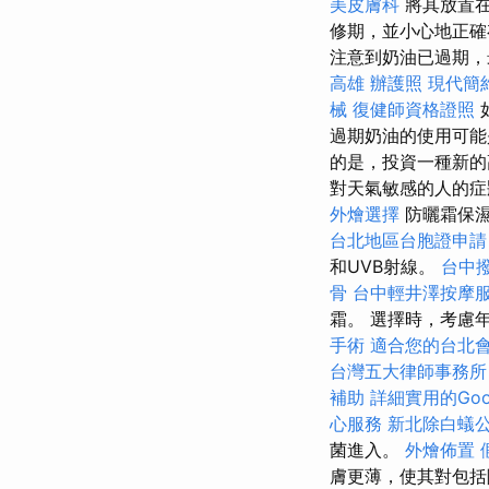
美皮膚科
將其放置在
修期，並小心地正
注意到奶油已過期，
高雄
辦護照
現代簡
械
復健師資格證照
過期奶油的使用可能
的是，投資一種新的
對天氣敏感的人的
外燴選擇
防曬霜保
台北地區台胞證申請
和UVB射線。
台中
骨
台中輕井澤按摩
霜。 選擇時，考慮
手術
適合您的台北
台灣五大律師事務所
補助
詳細實用的Goo
心服務
新北除白蟻
菌進入。
外燴佈置
膚更薄，使其對包括