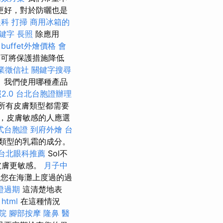
更好，對於防曬也是
眼科
打掃
商用冰箱的
關鍵字
長照
除應用
buffet外燴價格
會
多可將保護措施降低
業徵信社
關鍵字搜尋
 我們使用哪種產品
2.0
台北台胞證辦理
所有皮膚類型都需要
，皮膚敏感的人應選
式台胞證
到府外燴
台
類型的乳霜的成分。
台北眼科推薦
Sol不
皮膚更敏感。
月子中
您在海灘上度過的過
證過期
這清楚地表
html
在這種情況
院
腳部按摩
隆鼻
醫