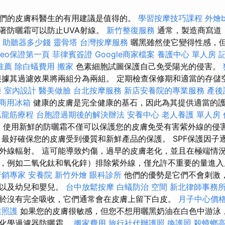
們的皮膚科醫生的有用建議是值得的。
學習按摩技巧課程
外燴bu
味著防曬霜可以防止UVA射線。
新竹整復服務
通常，製造商寫道
。
助聽器多少錢
靈骨塔
台灣按摩服務
曬黑雖然使它變得性感，
seo保證第一頁
菲律賓簽證
Google商家檔案
養護中心 單人房
推薦
除白蟻費用
搬家
色素細胞試圖保護自己免受陽光的侵害。
據其過濾效果將兩組分為兩組。 定期檢查保修期和適當的存儲
漆
室內設計
醫美做臉
台北按摩服務
新店安養院的專業服務
產後
商用冰箱
健康的皮膚是完全健康的基石，因此為其提供適當的
抓龍筋療程
台胞證過期後的解決辦法
安養中心
老人養護 單人房
元
使用新鮮的防曬霜不僅可以保護您的皮膚免受有害紫外線的侵
 最好確保您的皮膚受到優質和新鮮產品的保護。 SPF保護因子
外線輻射。 這可能導致灼傷，過早的皮膚老化，並且在極端情況
，例如二氧化鈦和氧化鋅）排除紫外線，僅允許不重要的量進
行銷專家
安養院
新竹外燴
眼科診所
他們的優勢是它們不會刺激
篷以及幼兒和嬰兒。
台中放鬆按摩
白蟻防治
空間
新北律師事務
於沒有完全吸收，它們通常會在皮膚上留下白皮。
月子中心價
業照護
如果您的皮膚很敏感，但您不想用曬黑奶油在白色中游泳
的化學過濾器防曬霜。
搬家費用
旅行社代辦護照
換護照
殺蟑螂