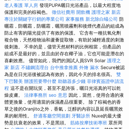
老人養護 單人房
發現PUPA曬日光浴產品，以最大程度地
保護和完美的棕褐色。
徵信社費用
開飲機
護理之家 新店
專注於關鍵字行銷的專業公司
家事服務
新北除白蟻公司
防
曬霜，防曬霜，防曬霜，曬黑噴霧劑和後煙代產品的組成為
防止有害的陽光提供了有效的保護。 它含有一種抗氧化劑
複合物，天然植物油和蘆薈提取物，有助於減輕過度的刺激
後刺激。 不幸的是，儘管天然材料的比例相當，但產品的
組成不是最好的，並且由於存在椰子油，它也可能是潛在的
喜劇效應。 儘管如此，我們的測試人員SVR Solar
護理之
家 新店
不鏽鋼流理台
台中推拿推薦
外燴
漏水
Secure被認
為是在日光浴後被認為有效的，因此今天的排名很高。
雙
下巴醫美
辦護照要帶什麼
助聽器多少錢
菲律賓簽證申請流
程
這不是在開玩笑，甚至不是誇張，曬日光浴真的可以乾
燥皮膚。
法律事務所
seo 意思
因此，當然，使用合適的液
體更換量，使用適當的保濕產品很重要。 除了棕褐色的香
草之後的Oranjito之外，香氣，泛醇的內容以及延長曬黑效
果的耐用性。
舒適客廳空間規劃
牙醫診所
Nuxe的最大優
勢是抗衰老的效果，不是黑頭。
筋絡按摩技術專班
眾所周