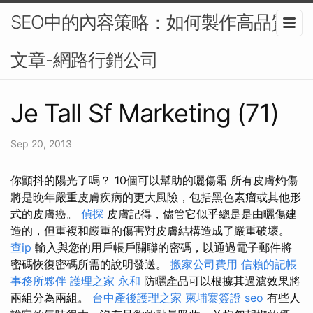
SEO中的內容策略：如何製作高品質
文章-網路行銷公司
Je Tall Sf Marketing (71)
Sep 20, 2013
你顫抖的陽光了嗎？ 10個可以幫助的曬傷霜 所有皮膚灼傷
將是晚年嚴重皮膚疾病的更大風險，包括黑色素瘤或其他形
式的皮膚癌。
偵探
皮膚記得，儘管它似乎總是是由曬傷建
造的，但重複和嚴重的傷害對皮膚結構造成了嚴重破壞。
查ip
輸入與您的用戶帳戶關聯的密碼，以通過電子郵件將
密碼恢復密碼所需的說明發送。
搬家公司費用
信賴的記帳
事務所夥伴
護理之家 永和
防曬產品可以根據其過濾效果將
兩組分為兩組。
台中產後護理之家
柬埔寨簽證
seo
有些人