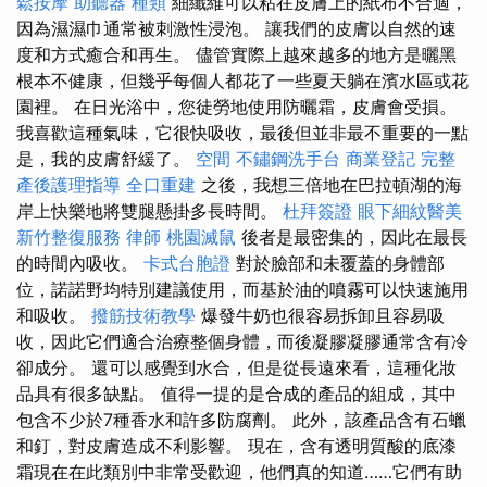
鬆按摩
助聽器 種類
細纖維可以粘在皮膚上的紙布不合適，
因為濕濕巾通常被刺激性浸泡。 讓我們的皮膚以自然的速
度和方式癒合和再生。 儘管實際上越來越多的地方是曬黑
根本不健康，但幾乎每個人都花了一些夏天躺在濱水區或花
園裡。 在日光浴中，您徒勞地使用防曬霜，皮膚會受損。
我喜歡這種氣味，它很快吸收，最後但並非最不重要的一點
是，我的皮膚舒緩了。
空間
不鏽鋼洗手台
商業登記
完整
產後護理指導
全口重建
之後，我想三倍地在巴拉頓湖的海
岸上快樂地將雙腿懸掛多長時間。
杜拜簽證
眼下細紋醫美
新竹整復服務
律師
桃園滅鼠
後者是最密集的，因此在最長
的時間內吸收。
卡式台胞證
對於臉部和未覆蓋的身體部
位，諾諾野均特別建議使用，而基於油的噴霧可以快速施用
和吸收。
撥筋技術教學
爆發牛奶也很容易拆卸且容易吸
收，因此它們適合治療整個身體，而後凝膠凝膠通常含有冷
卻成分。 還可以感覺到水合，但是從長遠來看，這種化妝
品具有很多缺點。 值得一提的是合成的產品的組成，其中
包含不少於7種香水和許多防腐劑。 此外，該產品含有石蠟
和釘，對皮膚造成不利影響。 現在，含有透明質酸的底漆
霜現在在此類別中非常受歡迎，他們真的知道……它們有助