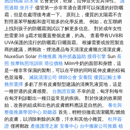
胞證桃園
防水漆
它會更快，乾燥，拉伸並失去其彈性。
護
照過期
坐月子
儘管第一步非常適合選擇可以保護的好防曬
霜，但是在處理後考慮一下。 原則上，優質的太陽霜不含
對羥基苯甲酸酯和盡可能多的化學反應。 例如，在互聯網
上找到孩子的防曬霜測試以了解更多信息。 對於成年女性
您需要38 g霜才能覆蓋整個皮膚，約為。 查看帶有UVB和
UVA保護的流行的防曬霜/日曬面霜。 根據需要或按照製造
商的建議，將郵政 - 煙池產品每天清潔皮膚幾次清潔皮膚。
NuxeSun Solar
外燴推薦
海外抓姦協助
搜尋引擎
Sun
長
照
按摩執照培訓班
塔位價格
Milm牛奶的面部和身體，這
是一種非常保濕的製劑，可以在平靜的同時延伸皮膚的棕褐
色並滋養。
滅鼠清潔公司
律師公會
安養院
優質記帳士事
務所選擇
多虧了所有皮膚類型建議的清爽乳液質地，這是
一種舒適的皮膚感覺。
台胞證宜蘭
不幸的是，匈牙利每年
在匈牙利診斷出一種日益常見的疾病。 對於快速的效果開
始，改善的組成和出色的皮膚燃料應該是自然的。
養生與
整復推廣學習中心
助聽器
首先，輕輕但徹底清潔曬黑/燃燒
的皮膚，以消除剩餘的灰塵，汗水和其他小雜質。
杜拜簽
證
僅將郵政
產後護理之家
安養中心
台中搬家公司推薦
植