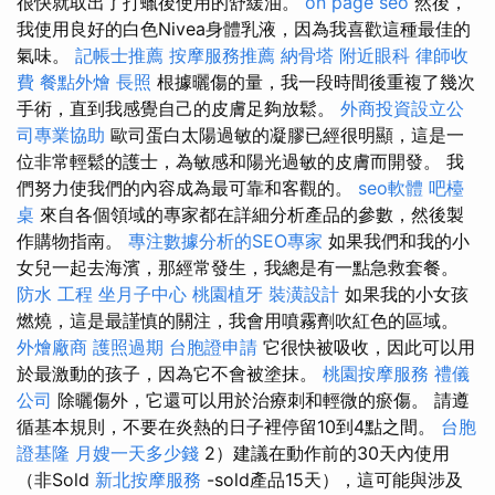
很快就取出了打蠟後使用的舒緩油。
on page seo
然後，
我使用良好的白色Nivea身體乳液，因為我喜歡這種最佳的
氣味。
記帳士推薦
按摩服務推薦
納骨塔
附近眼科
律師收
費
餐點外燴
長照
根據曬傷的量，我一段時間後重複了幾次
手術，直到我感覺自己的皮膚足夠放鬆。
外商投資設立公
司專業協助
歐司蛋白太陽過敏的凝膠已經很明顯，這是一
位非常輕鬆的護士，為敏感和陽光過敏的皮膚而開發。 我
們努力使我們的內容成為最可靠和客觀的。
seo軟體
吧檯
桌
來自各個領域的專家都在詳細分析產品的參數，然後製
作購物指南。
專注數據分析的SEO專家
如果我們和我的小
女兒一起去海濱，那經常發生，我總是有一點急救套餐。
防水 工程
坐月子中心
桃園植牙
裝潢設計
如果我的小女孩
燃燒，這是最謹慎的關注，我會用噴霧劑吹紅色的區域。
外燴廠商
護照過期
台胞證申請
它很快被吸收，因此可以用
於最激動的孩子，因為它不會被塗抹。
桃園按摩服務
禮儀
公司
除曬傷外，它還可以用於治療刺和輕微的瘀傷。 請遵
循基本規則，不要在炎熱的日子裡停留10到4點之間。
台胞
證基隆
月嫂一天多少錢
2）建議在動作前的30天內使用
（非Sold
新北按摩服務
-sold產品15天），這可能與涉及