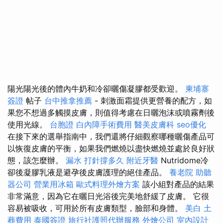
陽光陽光後的體內牛奶和冷卻曬傷凝膠都受歡迎。
柬埔寨
簽證
帖子
台中推拿推薦
- 刺激面霜提供更營養的配方，如
果您不想過多觸摸皮膚，則值得考慮在日曬泡沫或噴霧劑後
使用光線。
台胞證
白內障手術費用
醫美皮膚科
seo優化
在接下來的選舉指南中，我們還將仔細觀察哪種曬傷產品可
以恢復皮膚的平衡，如果我們燃燒以盡快燃燒並處於良好狀
態，該怎麼辦。
漏水 打針撐多久
附近牙醫
Nutridome冷
卻後凝膠乳液是避孕後皮膚護理的絕佳產品。
養老院
助聽
器公司
營業用冰箱
歐式料理外燴方案
該小組對產品的結果
非常滿意，因為它在曬日光浴後完美地舒緩了皮膚。 它很
容易被吸收，可用於所有皮膚類型，臉部和身體。
美白
土
葬費用
泰國簽證
旅行社護照代辦服務
外燴公司
室內設計