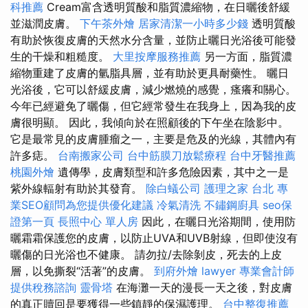
科推薦
Cream富含透明質酸和脂質濃縮物，在日曬後舒緩
並滋潤皮膚。
下午茶外燴
居家清潔一小時多少錢
透明質酸
有助於恢復皮膚的天然水分含量，並防止曬日光浴後可能發
生的干燥和粗糙度。
大里按摩服務推薦
另一方面，脂質濃
縮物重建了皮膚的氫脂具層，並有助於更具耐藥性。 曬日
光浴後，它可以舒緩皮膚，減少燃燒的感覺，瘙癢和關心。
今年已經避免了曬傷，但它經常發生在我身上，因為我的皮
膚很明顯。 因此，我傾向於在照顧後的下午坐在陰影中。
它是最常見的皮膚腫瘤之一，主要是危及的光線，其體內有
許多痣。
台南搬家公司
台中筋膜刀放鬆療程
台中牙醫推薦
桃園外燴
遺傳學，皮膚類型和許多危險因素，其中之一是
紫外線輻射有助於其發育。
除白蟻公司
護理之家 台北
專
業SEO顧問為您提供優化建議
冷氣清洗
不鏽鋼廚具
seo保
證第一頁
長照中心 單人房
因此，在曬日光浴期間，使用防
曬霜霜保護您的皮膚，以防止UVA和UVB射線，但即使沒有
曬傷的日光浴也不健康。 請勿拉/去除剝皮，死去的上皮
層，以免撕裂“活著”的皮膚。
到府外燴
lawyer
專業會計師
提供稅務諮詢
靈骨塔
在海灘一天的漫長一天之後，對皮膚
的真正贖回是要獲得一些鎮靜的保濕護理。
台中整復推薦