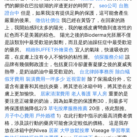
們的腳掛在巴拉頓湖的岸邊更好的時間了。
seo公司
台胞
證台中
但是，如果我沒有提供足夠的保護，這可能會產生
嚴重的後果。
徵信社價位
我已經在黃昏了，在回家的路
上，我開始感到太多的陽光，我的敏感皮膚彎曲到進攻性的
紅色而不是美麗的棕色。 陽光之後的Bioderma光胚層不僅
是該類別中最受歡迎的製劑，而且是奶油躁狂症中最受歡迎
的藥房。
精緻BUFFET外燴菜色
宜人的氣味，快速吸收的
霜，在皮膚上沒有令人不愉快的粘性層。
偵探服務介紹
該
品牌有幾個郵政護士，包括夏日冷卻蘆薈凝膠之後的夏威夷
熱帶，是奶油奶油中最受歡迎的。
台北律師事務所
除白蟻
假牙費用
裝潢費用一坪多少
近視雷射
除了保濕成分外，它
還含有蘆薈和其他抗炎藥，將其塗在冰箱中時，將其塗在皮
膚上更加愉快。
居家清潔費用
老人養護 單人房
重要的是
要注意正確量的奶油，因為如果您的保護劑30，則最多可
將保護措施降低2/3
草屯按摩服務推薦
20倍，依此類推。
月子中心費用
戶外婚禮
1）在此行動中指示的最高消費者價
格，涉及該行動的藥房可能會決定較低的價格。 這是我存
放在冰箱中的Nivea
居家
大甲放鬆按摩
Viseage
學習專業