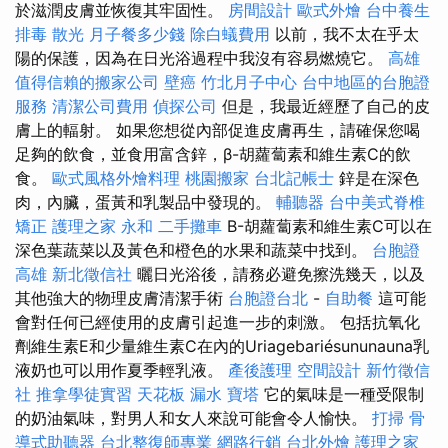
於滋潤皮膚並恢復其牢固性。
房間設計
歐式外燴
台中養生
排毒
散光
月子餐多少錢
除白蟻費用
以前，我不太在乎太
陽的保護，因為在日光浴過程中我沒有容易燃燒它。
高雄
值得信賴的搬家公司
壁癌
竹北月子中心
台中地區的台胞證
服務
清潔公司費用
偵探公司
但是，我最近經歷了自己的皮
膚上的輻射。 如果您想從內部促進皮膚再生，請確保您喝
足夠的飲食，並食用富含鋅，β-胡蘿蔔素和維生素C的飲
食。
歐式風格外燴料理
桃園搬家
台北記帳士
鋅是在深色
肉，內臟，蛋黃和乳製品中發現的。
輔聽器
台中美式脊椎
矯正
護理之家 永和
二手攤車
Β-胡蘿蔔素和維生素C可以在
深色葉蔬菜以及黃色和橙色的水果和蔬菜中找到。
台胞證
高雄
新北徵信社
曬日光浴後，請務必避免擦洗幾天，以及
其他強大的物理皮膚清潔手術
台胞證台北
-
自助餐
這可能
會對任何已經使用的皮膚引起進一步的刺激。 包括抗氧化
劑維生素E和少量維生素C在內的Uriagebariésununauna乳
液奶也可以用作夏季輕乳液。
產後護理
空間設計
新竹徵信
社
推拿學徒實習
天花板 漏水
寶塔
它的氣味是一種受限制
的奶油氣味，對男人和女人來說可能會令人愉快。
打掃
骨
導式助聽器
台北整復師專業
網路行銷
台北外燴
護理之家