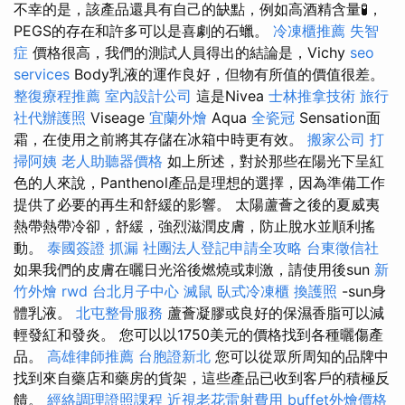
不幸的是，該產品還具有自己的缺點，例如高酒精含量🧪，
PEGS的存在和許多可以是喜劇的石蠟。
冷凍櫃推薦
失智
症
價格很高，我們的測試人員得出的結論是，Vichy
seo
services
Body乳液的運作良好，但物有所值的價值很差。
整復療程推薦
室內設計公司
這是Nivea
士林推拿技術
旅行
社代辦護照
Viseage
宜蘭外燴
Aqua
全瓷冠
Sensation面
霜，在使用之前將其存儲在冰箱中時更有效。
搬家公司
打
掃阿姨
老人助聽器價格
如上所述，對於那些在陽光下呈紅
色的人來說，Panthenol產品是理想的選擇，因為準備工作
提供了必要的再生和舒緩的影響。 太陽蘆薈之後的夏威夷
熱帶熱帶冷卻，舒緩，強烈滋潤皮膚，防止脫水並順利搖
動。
泰國簽證
抓漏
社團法人登記申請全攻略
台東徵信社
如果我們的皮膚在曬日光浴後燃燒或刺激，請使用後sun
新
竹外燴
rwd
台北月子中心
滅鼠
臥式冷凍櫃
換護照
-sun身
體乳液。
北屯整骨服務
蘆薈凝膠或良好的保濕香脂可以減
輕發紅和發炎。 您可以以1750美元的價格找到各種曬傷產
品。
高雄律師推薦
台胞證新北
您可以從眾所周知的品牌中
找到來自藥店和藥房的貨架，這些產品已收到客戶的積極反
饋。
經絡調理證照課程
近視老花雷射費用
buffet外燴價格