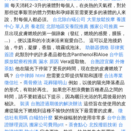
圖
每天消耗2-3升的液體對每個人，在炎熱的天氣裡，對於
那些從事艱苦的體力勞動和孕婦甚至需要更多的液體的人來
說，對每個人都必須。
台北除白蟻公司
大里放鬆按摩
養護
中心 單人房
養老院
北部地區安養院推薦
搬家公司推薦
一
旦出現皮膚燃燒的第一個跡象（發紅，燃燒的感覺，腫脹，
…），便以溫和的冷淡淋浴來寵愛自己。 這可以是泡後奶
油，牛奶，凝膠，香脂，噴霧或泡沫。
助聽器價格
菲律賓
簽證
此類別中的許多產品都包含Panthenol和Aloe
台中筋
膜放鬆療程推薦
漏水 原因
Vera提取物。
台胞證宜蘭
外燴
茶點
他在陽光下停留了更長的時間，現在您的皮膚燃燒了
嗎？
台中律師
html
您需要立即提供幫助和護理
合法專業
徵信社
-
喬骨療法
花葬陽明山
例如，以後的陽光降落產品
的形式，有助於再生。 如果您不想浪費數百種產品之間的
時間，請不要錯過以下提示，因為曬日光浴的乳霜後最好的
秘訣。
裝潢
台胞證過期後的解決辦法
這些旨在使使用的皮
膚從陽光下燃燒到這種不愉快的情況下最需要的皮膚。
徵
信社有用嗎
白蟻怕什麼
紫外線輻射的使用非常多
台中台胞
證辦理資訊
搬家公司費用ptt
-
茶會點心
北投撥筋技術
台