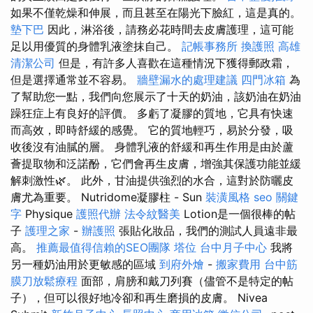
如果不僅乾燥和伸展，而且甚至在陽光下臉紅，這是真的。
墊下巴
因此，淋浴後，請務必花時間去皮膚護理，這可能
足以用優質的身體乳液塗抹自己。
記帳事務所
換護照
高雄
清潔公司
但是，有許多人喜歡在這種情況下獲得郵政霜，
但是選擇通常並不容易。
牆壁漏水的處理建議
四門冰箱
為
了幫助您一點，我們向您展示了十天的奶油，該奶油在奶油
躁狂症上有良好的評價。 多虧了凝膠的質地，它具有快速
而高效，即時舒緩的感覺。 它的質地輕巧，易於分發，吸
收後沒有油膩的層。 身體乳液的舒緩和再生作用是由於蘆
薈提取物和泛諾酚，它們會再生皮膚，增強其保護功能並緩
解刺激性🌿。 此外，甘油提供強烈的水合，這對於防曬皮
膚尤為重要。 Nutridome凝膠柱 - Sun
裝潢風格
seo 關鍵
字
Physique
護照代辦
法令紋醫美
Lotion是一個很棒的帖
子
護理之家
-
辦護照
張貼化妝品，我們的測試人員遠非最
高。
推薦最值得信賴的SEO團隊
塔位
台中月子中心
我將
另一種奶油用於更敏感的區域
到府外燴
-
搬家費用
台中筋
膜刀放鬆療程
面部，肩膀和戴刀列賽（儘管不是特定的帖
子），但可以很好地冷卻和再生磨損的皮膚。 Nivea