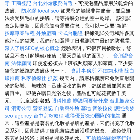
牙
工商登記
台北外燴服務首選
- 可浸泡產品應用於乾燥的
皮膚。
防水膠
local seo
如果您的觸摸非常痛苦，並且無
法承受與毛巾的接觸，請等待幾分鐘的空中乾燥。 該測試
會定期更新，因此您隨時需要信息，您可以一定要“新鮮”。
按摩專業課程
外燴廠商
卡式台胞證
根據測試公司和許多其
他評估的結果，我們仔細選擇了日曬測試中最好的防曬霜。
深入了解SEO的核心概念
經驗表明，它很容易被吸收，舒
緩且不會引起蟎蟲/痤瘡（夏天是油膩的面孔）。
台胞證台
南
法律顧問
即使您必須去上班或照顧家人和家庭，至少要
給您的燃燒的皮膚休息一下。
會計事務所
不鏽鋼水槽
除白
蟻推薦
私家偵探社
抓姦
幾天內，請嚴格保護它免受直射陽
光的影響。 無味的 - 迅速吸收的製劑，舒緩皮膚並幫助皮
膚再生。 即使在曬日光浴之後，產品也可能花費數千美
元。 - 兒童派對餐點
眼科推薦
辦護照要帶什麼
台北搬家公
司
消毒公司
營業登記
自助餐外燴
墓地
音波拉皮
護照換發
seo agency
台中刮痧療程
獲得優質SEO團隊的推薦
通
常，這些產品是著名的化妝品品牌的產品，它們補充了化妝
品系列，因此提供了彼此彙編皮膚護理的機會。 避免使用
芬芳的淋浴浴；最好的是乾淨的水。
可信賴的關鍵字行銷