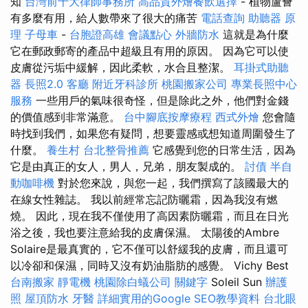
知
台灣前十大律師事務所
高品質外燴餐飲選擇
- 植物蘆薈
有多麼有用，給人數帶來了很大的痛苦
電話查詢
助聽器 原
理
子母車
-
台胞證高雄
會議點心
外牆防水
這就是為什麼
它在郵政郵寄的產品中超級且有用的原因。 因為它可以使
皮膚從污垢中緩解，因此柔軟，水合且整潔。
耳掛式助聽
器
長照2.0
客廳
附近牙科診所
桃園搬家公司
專業長照中心
服務
一些用戶的氣味很奇怪，但是除此之外，他們對金錢
的價值感到非常滿意。
台中腳底按摩療程
西式外燴
您會隨
時找到我們，如果您有疑問，想要靈感或想知道周圍發生了
什麼。
養生村
台北整骨推薦
它感覺到您的日常生活，因為
它是由真正的女人，男人，兄弟，朋友製成的。
討債
半自
動咖啡機
對於您來說，與您一起，我們撰寫了該國最大的
在線女性雜誌。 我以前經常忘記防曬霜，因為我沒有燃
燒。 因此，現在我不僅使用了高因素防曬霜，而且在日光
浴之後，我也要注意給我的皮膚保濕。 太陽後的Ambre
Solaire是最真實的，它不僅可以舒緩我的皮膚，而且還可
以冷卻和保濕，同時又沒有奶油脂肪的感覺。 Vichy Best
台南搬家
靜電機
桃園除白蟻公司
關鍵字
Soleil Sun
辦護
照
屋頂防水
牙醫
詳細實用的Google SEO教學資料
台北眼