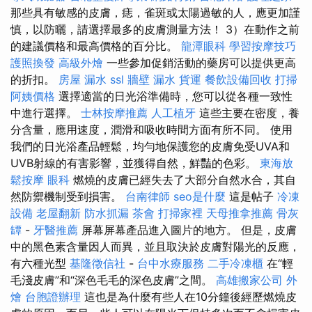
那些具有敏感的皮膚，痣，雀斑或太陽過敏的人，應更加謹
慎，以防曬，請選擇最多的皮膚測量方法！ 3）在動作之前
的建議價格和最高價格的百分比。
龍潭眼科
學習按摩技巧
護照換發
高級外燴
一些參加促銷活動的藥房可以提供更高
的折扣。
房屋 漏水
ssl
牆壁 漏水
貨運
餐飲設備回收
打掃
阿姨價格
選擇適當的日光浴準備時，您可以從各種一致性
中進行選擇。
士林按摩推薦
人工植牙
這些主要在密度，養
分含量，應用速度，潤滑和吸收時間方面有所不同。 使用
我們的日光浴產品輕鬆，均勻地保護您的皮膚免受UVA和
UVB射線的有害影響，並獲得自然，鮮豔的色彩。
東海放
鬆按摩
眼科
燃燒的皮膚已經失去了大部分自然水合，其自
然防禦機制受到損害。
台南律師
seo是什麼
這是帖子
冷凍
設備
老屋翻新
防水抓漏
茶會
打掃家裡
天母推拿推薦
骨灰
罈
-
牙醫推薦
屏幕屏幕產品進入圖片的地方。 但是，皮膚
中的黑色素含量因人而異，並且取決於皮膚對陽光的反應，
有六種光型
基隆徵信社
-
台中水療服務
二手冷凍櫃
在“輕
毛淺皮膚”和“深色毛毛的深色皮膚”之間。
高雄搬家公司
外
燴
台胞證辦理
這也是為什麼有些人在10分鐘後經歷燃燒皮