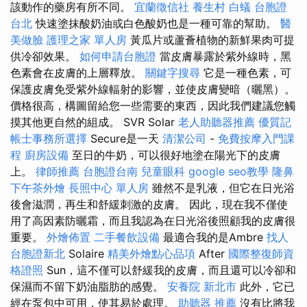
該動作的藥房有所不同。
宜蘭徵信社
養生村
白蟻
台胞證
台北
快速塗抹酸奶油或白色酸奶也是一種可靠的幫助。
醫
美做臉
護理之家 單人房
黃瓜片或蘆薈植物的新鮮果肉可提
供冷卻效果。
如何申請台胞證
當皮膚暴露於紫外線時，黑
色素會在皮膚的上層釋放。
關鍵字搜尋
它是一種色素，可
保護皮膚免受紫外線輻射的影響，並使皮膚變暗（曬黑）。
價格很高，構圖留給您一些需要的東西，因此我們建議您觸
摸其他更自然的組成。 SVR Solar
老人助聽器推薦
優質記
帳士事務所選擇
Secure是一天
清潔公司
-
免費按摩入門課
程
廚房設備
至日的牛奶，可以很好地塗在陽光下的皮膚
上。
律師推薦
台胞證台南
兒童眼科
google seo教學
隆鼻
下午茶外燴
長照中心 單人房
雖然不是乳液，但它在日光浴
後會滋潤，再生和舒緩刺激的皮膚。 因此，現在我不僅使
用了高因素防曬霜，而且我認為在日光浴後照顧我的皮膚很
重要。
外燴佈置
二手餐飲設備
最適合我的是Ambre
找人
台胞證新北
Solaire
精美外燴點心品項
After
國際整復師資
格證照
Sun，這不僅可以舒緩我的皮膚，而且還可以冷卻和
保濕而不留下奶油脂肪的感覺。
安養院 新北市
此外，它已
經在泵包中可用，使其易於處理。
助聽器 推薦
沒有比將我