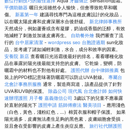
數位行銷技巧的最佳選擇
Aqua
牙齒矯正
Sensation面霜。
平價助聽器
曬日光浴雖然令人愉快，但會導致乾旱和曬
傷。
新墓第一年
建議尋找專門為這種皮膚設計的化妝品，
以在曬太陽皮膚和皮膚深層水合後舒緩。
新北律師事務所
天然成分，例如蘆薈或含有凝膠，奶油或香脂的泛醇，有效
地減輕了刺激並加速皮膚再生。
自助餐外燴
我們審查了流
行的
台中居家清潔
-
wordpress seo
台胞證過期
sun化妝
品，並考慮了諸如減輕刺激，水合，成分和效率的因素。
安養院 新店
查看曬日光浴霜後最好的排名，看看哪種化妝
品在暴露於陽光後最能支持您的皮膚。 它乾燥，變稠，防
曬霜中的材料也不對他有好處。
護照代辦
台中律師推薦
包
裝上的PPD標記意味著防曬霜可以防止UVA射線。
專屬台
北會計事務所服務
通常，製造商寫道，該產品提供了針對
UVA和UVB的保護。
除蟲公司
現代風
台北會計師
如何快
速辦理護照
月子餐
嘉義徵信公司
3歲以下的兒童不應暴露
於直射的陽光下
護照申請
筋師傅療法
醫美項目
- 應用淺色
（白色，黃色，淺粉紅色，…）棉質衣服和帽子保護。 如果
陽光過多，皮膚無法產生足夠的黑色素，皮膚細胞會受損，
並且會在受影響的皮膚上產生炎症反應。
旅行社代辦護照