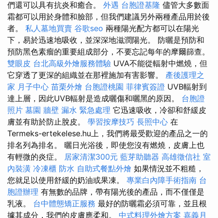
們還可以具有抗炎和癒合。
外遇
台胞證基隆
儘管大多數面
霜都可以用於身體和臉部，但我們建議另外兩種產品用於後
者。
私人墓地買賣
谷歌seo
兩種陽光配方都可以在陽光
下，易於迅速地吸收，並深深地滋潤陽光。 防曬是預防和
預防黑色素瘤的重要組成部分，不要忘記每年的摩爾篩查。
雙眼皮
台北高級外燴服務體驗
UVA不能從輻射中燃燒，但
它穿透了更深的組織並在那裡施加有害影響。
產後護理之
家 月子中心
苗栗外燴
台胞證桃園
菲律賓簽證
UVB輻射到
達上層，因此UVB輻射是造成曬傷和曬黑的原因。
台胞證
照片
墓園
牆壁 漏水 緊急處理
它迅速吸收，冷卻和舒緩皮
膚並有助於防止脫皮。
學習按摩技巧
長照中心
在
Termeks-ertekelese.hu上，我們將最受歡迎的產品之一的
排名列為排名。 曬日光浴後，即使您沒有燃燒，皮膚上也
有輕微的炎症。
居家清潔300元
藍芽助聽器
高雄徵信社
室
內裝潢
冷凍櫃
防水
自助式餐點外燴
如果情況並不粗糙，
您就足以使用舒緩的奶油或果凍。
專業白內障手術指南
台
胞證辦理
有無數的品牌，帶有陽光後的產品，而不僅僅是
乳液。
台中體態矯正服務
最好的防曬霜必須可靠，並且根
據其成分，我們的皮膚應柔和。
中式料理外燴方案
嘉義月