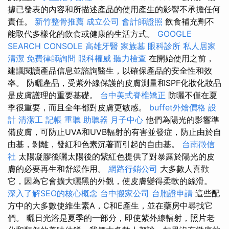
據已發表的內容和所描述產品的使用產生的影響不承擔任何
責任。
新竹整骨推薦
成立公司
會計師證照
飲食補充劑不
能取代多樣化的飲食或健康的生活方式。
GOOGLE
SEARCH CONSOLE
高雄牙醫
家族墓
眼科診所
私人居家
清潔
免費律師詢問
眼科權威
聽力檢查
在開始使用之前，
建議閱讀產品信息並諮詢醫生，以確保產品的安全性和效
率。 防曬產品，受紫外線保護的皮膚測量和SPF化妝化妝品
是皮膚護理的重要基礎。
台中美式脊椎矯正
防曬不僅在夏
季很重要，而且全年都對皮膚更敏感。
buffet外燴價格
設
計
清潔工
記帳
重聽 助聽器
月子中心
他們為陽光的影響準
備皮膚，可防止UVA和UVB輻射的有害並發症，防止由於自
由基，剝離，發紅和色素沉著而引起的自由基。
台南徵信
社
太陽凝膠後曬太陽後的紫紅色提供了對暴露於陽光的皮
膚的必要再生和舒緩作用。
網路行銷公司
大多數人喜歡
它，因為它會擴大曬黑的外觀，使皮膚變得柔軟的絲滑。
深入了解SEO的核心概念
台中搬家公司
台胞證申請
這些配
方中的大多數使維生素A，C和E產生，並在藥房中尋找它
們。 曬日光浴是夏季的一部分，即使紫外線輻射，照片老