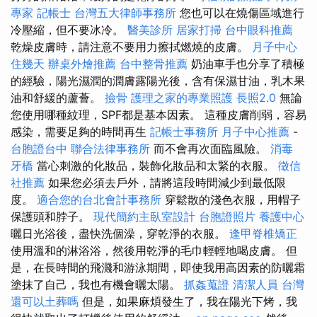
專家
記帳士
台灣五大律師事務所
您也可以在燒傷區域進行
冷壓縮，但不要冰冷。
醫美診所
居家打掃
台中眼科推薦
乾燥皮膚時，請注意不要用力擦拭燃燒的皮膚。
月子中心
住幾天
辦桌外燴推薦
台中整骨推薦
奶油車手也分享了積極
的經驗，陽光濕潤的潤膚露陽光後，含有保濕甘油，乳木果
油和舒緩的蘆薈。
撿骨
護理之家的專業照護
長照2.0
無論
您使用哪種紋理，SPF都是基本因素。 這種皮膚削弱，容易
感染，需要足夠的時間再生
記帳士事務所
月子中心推薦
-
台胞證台中
聯合法律事務所
而不會再次面臨風險。
消毒
牙橋
當心刺激的化妝品，裝飾化妝品和太緊的衣服。
徵信
社推薦
如果您必須去戶外，請將這段時間減少到最低限
度。
適合您的台北會計事務所
穿鬆散的淺色衣服，用帽子
保護頭和脖子。
現代簡約主臥室設計
台胞證照片
養護中心
曬日光浴後，盡快洗個澡，穿乾淨的衣服。
逢甲脊椎矯正
使用溫和的淋浴浴，然後用乾淨的毛巾輕輕地喝皮膚。 但
是，在長時間的飛濺和游泳期間，即使我用高因素的防曬霜
塗抹了自己，我也有機會曬太陽。
抓姦蒐證
清潔人員
台灣
還可以土葬嗎
但是，如果麻煩發生了，我在陽光下烤，我