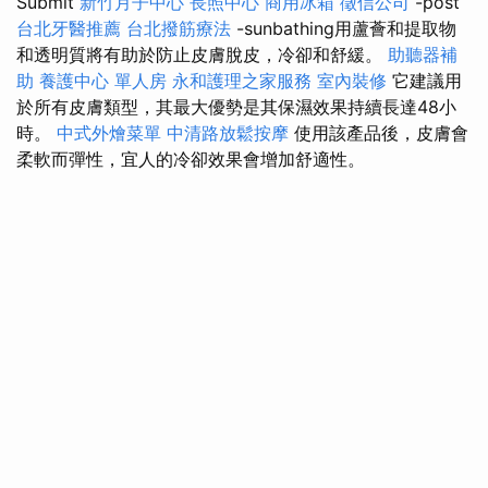
Submit
新竹月子中心
長照中心
商用冰箱
徵信公司
-post
台北牙醫推薦
台北撥筋療法
-sunbathing用蘆薈和提取物
和透明質將有助於防止皮膚脫皮，冷卻和舒緩。
助聽器補
助
養護中心 單人房
永和護理之家服務
室內裝修
它建議用
於所有皮膚類型，其最大優勢是其保濕效果持續長達48小
時。
中式外燴菜單
中清路放鬆按摩
使用該產品後，皮膚會
柔軟而彈性，宜人的冷卻效果會增加舒適性。