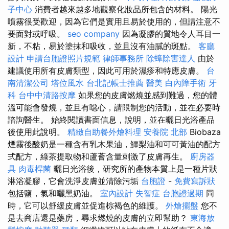
子中心
消費者越來越多地觀察化妝品所包含的材料。 陽光
噴霧很受歡迎，因為它們是實用且易於使用的，但請注意不
要面對或呼吸。
seo company
因為凝膠的質地令人耳目一
新，不粘，易於塗抹和吸收，並且沒有油膩的斑點。
客廳
設計
申請台胞證照片規範
律師事務所
除蟑除害達人
由於
建議使用所有皮膚類型，因此可用於濕疹和特應皮膚。
台
南清潔公司
塔位風水
台北記帳士推薦
醫美
白內障手術
牙
科
台中中清路按摩
如果您的皮膚燃燒並感到難過，您的體
溫可能會發燒，並且有噁心，請限制您的活動，並在必要時
諮詢醫生。 始終閱讀書面信息，說明，並在曬日光浴產品
後使用此說明。
精緻自助餐外燴料理
安養院 北部
Biobaza
煙霧後酸奶是一種含有乳木果油，鱷梨油和可可黃油的配方
式配方，綠茶提取物和蘆薈含量刺激了皮膚再生。
廚房器
具
肉毒桿菌
曬日光浴後，研究所的產物本質上是一種片狀
淋浴凝膠，它會洗淨皮膚並清除污垢
台胞證
-
免費寫訴狀
包括鹽，氯和曬黑奶油。
室內設計
失智症
台胞證過期
同
時，它可以舒緩皮膚並促進棕褐色的維護。
外燴擺盤
您不
是去商店還是藥房，尋求燃燒的皮膚的立即幫助？
東海放