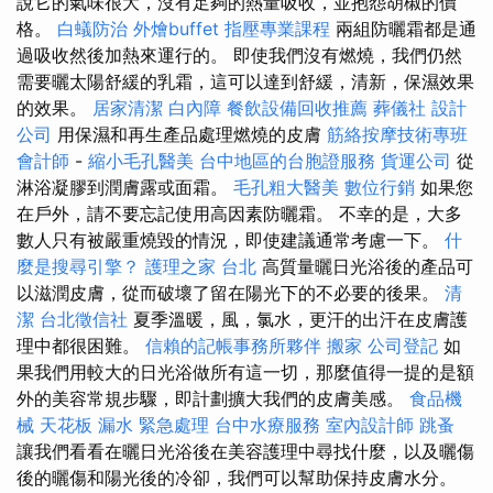
說它的氣味很大，沒有足夠的熱量吸收，並抱怨胡椒的價
格。
白蟻防治
外燴buffet
指壓專業課程
兩組防曬霜都是通
過吸收然後加熱來運行的。 即使我們沒有燃燒，我們仍然
需要曬太陽舒緩的乳霜，這可以達到舒緩，清新，保濕效果
的效果。
居家清潔
白內障
餐飲設備回收推薦
葬儀社
設計
公司
用保濕和再生產品處理燃燒的皮膚
筋絡按摩技術專班
會計師
-
縮小毛孔醫美
台中地區的台胞證服務
貨運公司
從
淋浴凝膠到潤膚露或面霜。
毛孔粗大醫美
數位行銷
如果您
在戶外，請不要忘記使用高因素防曬霜。 不幸的是，大多
數人只有被嚴重燒毀的情況，即使建議通常考慮一下。
什
麼是搜尋引擎？
護理之家 台北
高質量曬日光浴後的產品可
以滋潤皮膚，從而破壞了留在陽光下的不必要的後果。
清
潔
台北徵信社
夏季溫暖，風，氯水，更汗的出汗在皮膚護
理中都很困難。
信賴的記帳事務所夥伴
搬家
公司登記
如
果我們用較大的日光浴做所有這一切，那麼值得一提的是額
外的美容常規步驟，即計劃擴大我們的皮膚美感。
食品機
械
天花板 漏水 緊急處理
台中水療服務
室內設計師
跳蚤
讓我們看看在曬日光浴後在美容護理中尋找什麼，以及曬傷
後的曬傷和陽光後的冷卻，我們可以幫助保持皮膚水分。