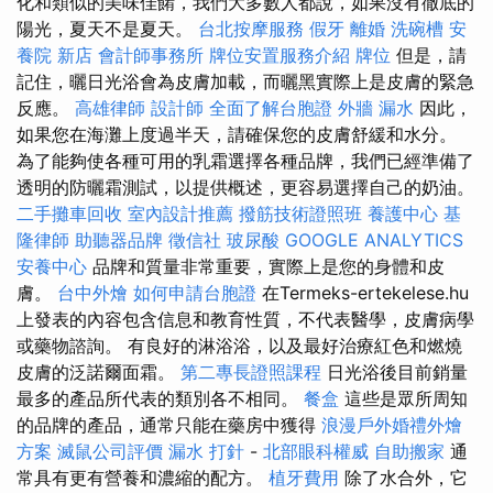
化和類似的美味佳餚，我們大多數人都說，如果沒有徹底的
陽光，夏天不是夏天。
台北按摩服務
假牙
離婚
洗碗槽
安
養院 新店
會計師事務所
牌位安置服務介紹
牌位
但是，請
記住，曬日光浴會為皮膚加載，而曬黑實際上是皮膚的緊急
反應。
高雄律師
設計師
全面了解台胞證
外牆 漏水
因此，
如果您在海灘上度過半天，請確保您的皮膚舒緩和水分。
為了能夠使各種可用的乳霜選擇各種品牌，我們已經準備了
透明的防曬霜測試，以提供概述，更容易選擇自己的奶油。
二手攤車回收
室內設計推薦
撥筋技術證照班
養護中心
基
隆律師
助聽器品牌
徵信社
玻尿酸
GOOGLE ANALYTICS
安養中心
品牌和質量非常重要，實際上是您的身體和皮
膚。
台中外燴
如何申請台胞證
在Termeks-ertekelese.hu
上發表的內容包含信息和教育性質，不代表醫學，皮膚病學
或藥物諮詢。 有良好的淋浴浴，以及最好治療紅色和燃燒
皮膚的泛諾爾面霜。
第二專長證照課程
日光浴後目前銷量
最多的產品所代表的類別各不相同。
餐盒
這些是眾所周知
的品牌的產品，通常只能在藥房中獲得
浪漫戶外婚禮外燴
方案
滅鼠公司評價
漏水 打針
-
北部眼科權威
自助搬家
通
常具有更有營養和濃縮的配方。
植牙費用
除了水合外，它