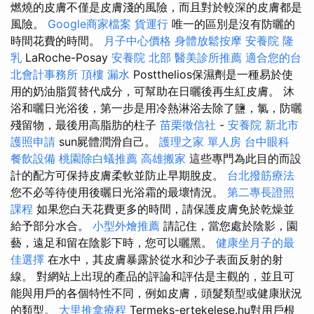
燃燒的皮膚不僅是皮膚淺的風險，而且對於較深的皮膚都是
風險。
Google商家檔案
貨運行
唯一的區別是沒有防曬的
時間花費的時間。
月子中心價格
身體放鬆按摩
安養院
隆
乳
LaRoche-Posay
安養院 北部
醫美診所推薦
適合您的台
北會計事務所
頂樓 漏水
Postthelios保濕劑是一種易於使
用的奶油脂質替代成分，可幫助在日曬後再生紅皮膚。 沐
浴和曬日光浴後，第一步是用冷熱淋浴去除了鹽，氯，防曬
殘留物，最後用高脂肪的柱子
苗栗徵信社
-
安養院 新北市
護照申請
sun屍體潤滑自己。
護理之家 單人房
台中眼科
餐飲設備
桃園除白蟻推薦
高雄搬家
這些專門為此目的而設
計的配方可保持皮膚柔軟並防止早期脫皮。
台北撥筋療法
您不必等待使用後曬日光浴霜的最壞情況。
第二專長證照
課程
如果您白天花費更多的時間，請保護皮膚免於乾燥並
給予部分水合。
小型外燴推薦
請記住，當您處於陰影，園
藝，遠足和留在陰影下時，您可以曬黑。
健康坐月子的最
佳選擇
在水中，其皮膚暴露於從水和沙子表面反射的射
線。 對網站上出現的產品的評論和評估是主觀的，並且可
能與用戶的各個特性不同，例如皮膚，頭髮類型或健康狀況
的類型。
大里推拿療程
Termeks-ertekelese.hu對用戶根