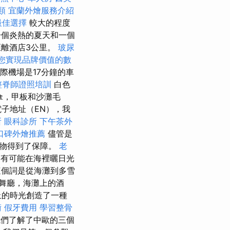
類
宜蘭外燴服務介紹
最佳選擇
較大的程度
個炎熱的夏天和一個
距離酒店3公里。
玻尿
您實現品牌價值的數
際機場是17分鐘的車
整脊師證照培訓
白色
傘，甲板和沙灘毛
電子地址（EN），我
所
眼科診所
下午茶外
口碑外燴推薦
儘管是
動物得到了保障。
老
有可能在海裡曬日光
這個詞是從海灘到多雪
舞廳，海灘上的酒
止的時光創造了一種
術
假牙費用
學習整骨
們了解了中歐的三個