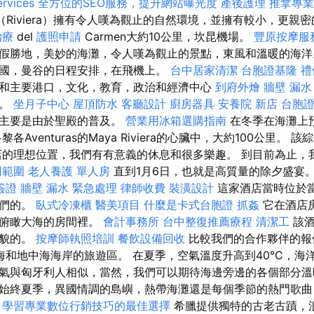
ervices
全方位的SEO服務，提升網站曝光度
產後護理
推拿專
Riviera）擁有令人嘆為觀止的自然環境，並擁有較小，更親密的度
治療
del
護照申請
Carmen大約10公里，坎昆機場。
豐原按摩服
假勝地，美妙的海灘，令人嘆為觀止的景點，東風和溫暖的海
國，曼谷的日程安排，在飛機上。
台中居家清潔
台胞證基隆
禮
和主要港口，文化，教育，政治和經濟中心
到府外燴
牆壁 漏水
市。
坐月子中心
屋頂防水
客廳設計
廚房器具
安養院 新店
台胞
，主要是由於聖殿的普及。
營業用冰箱選購指南
在冬季在海灘上
各Aventuras的Maya Riviera的心臟中，大約100公里。
店的理想位置，我們有有意義的休息和很多樂趣。 到目前為止，
用範圍
老人養護 單人房
直到1月6日，也就是高質量的除夕盛宴
簽證
牆壁 漏水 緊急處理
律師收費
裝潢設計
這家酒店當時位於
子們的。
臥式冷凍櫃
醫美項目
什麼是卡式台胞證
抓姦
它在酒店
個俯瞰大海的房間裡。
會計事務所
台中整復推薦療程
清潔工
該酒
禮貌的。
按摩師執照培訓
餐飲設備回收
比較我們的合作夥伴的報
和地中海海岸的旅遊區。 在夏季，空氣溫度升高到40°C，海洋溫
氣與匈牙利人相似，當然，我們可以期待海邊旁邊的各個部分溫
始終夏季，異國情調的島嶼，熱帶海灘還是每個季節的熱門歌曲，I
。
學習專業數位行銷技巧的最佳選擇
希臘提供獨特的古老古蹟，