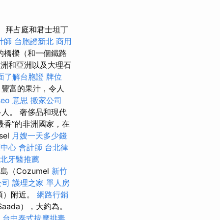
拜占庭和君士坦丁
計師
台胞證新北
商用
餓的橋樑（和一個鐵路
歐洲和亞洲以及大理石
面了解台胞證
牌位
，豐富的果汁，令人
seo 意思
搬家公司
人。 奢侈品和現代
最香”的非洲國家，在
sel
月嫂一天多少錢
護中心
會計師
台北律
北牙醫推薦
（Cozumel
新竹
公司
護理之家 單人房
頭）附近。
網路行銷
Saada），大約為。
n
台中泰式按摩排毒