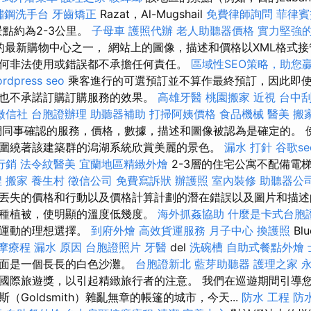
鏽鋼洗手台
牙齒矯正
Razat，Al-Mugshail
免費律師詢問
菲律賓
的景點約為2-3公里。
子母車
護照代辦
老人助聽器價格
實力堅強的
h）的最新購物中心之一， 網站上的圖像，描述和價格以XML格式
何非法使用或錯誤都不承擔任何責任。
區域性SEO策略，助您
rdpress seo
乘客進行的可選預訂並不算作最終預訂，因此即
也不承諾訂購訂購服務的效果。
高雄牙醫
桃園搬家
近視
台中
徵信社
台胞證辦理
助聽器補助
打掃阿姨價格
食品機械
醫美
搬
同事確認的服務，價格，數據，描述和圖像被認為是確定的。 
圍繞著該建築群的潟湖系統欣賞美麗的景色。
漏水 打針
谷歌se
行銷
法令紋醫美
宜蘭地區精緻外燴
2-3層的住宅公寓不配備電
程
搬家
養生村
徵信公司
免費寫訴狀
辦護照
室內裝修
助聽器公
丟失的價格和行動以及價格計算計劃的潛在錯誤以及圖片和描述
種植被，使明顯的溫度低幾度。
海外抓姦協助
什麼是卡式台胞
或運動的理想選擇。
到府外燴
高效貨運服務
月子中心
換護照
Bl
摩療程
漏水 原因
台胞證照片
牙醫
del
洗碗槽
自助式餐點外燴
，上面是一個長長的白色沙灘。
台胞證新北
藍芽助聽器
護理之家 
國際旅遊獎，以引起精緻旅行者的注意。 我們在巡遊期間引導
（Goldsmith）雜亂無章的帳篷的城市，今天...
防水 工程
防