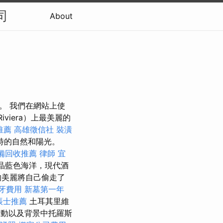
司
About
找到我們。 我們在網站上使
viera）上最美麗的
推薦
高雄徵信社
裝潢
特的自然和陽光。
備回收推薦
律師
宜
晶藍色海洋，現代酒
的美麗將自己偷走了
牙費用
新墓第一年
帳士推薦
土耳其里維
活動以及背景中托羅斯