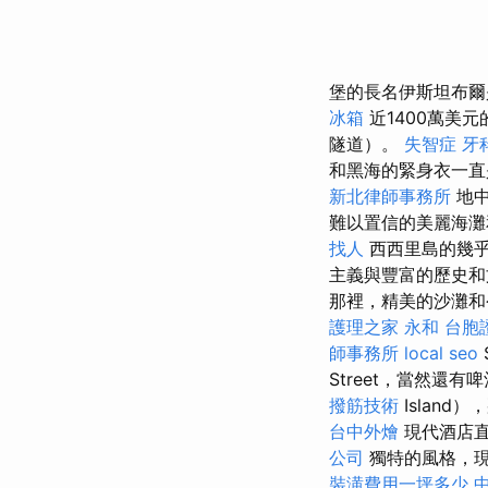
堡的長名伊斯坦布爾
冰箱
近1400萬美元
隧道）。
失智症
牙
和黑海的緊身衣一直
新北律師事務所
地中
難以置信的美麗海
找人
西西里島的幾乎
主義與豐富的歷史
那裡，精美的沙灘
護理之家 永和
台胞
師事務所
local seo
Street，當然還
撥筋技術
Islan
台中外燴
現代酒店直
公司
獨特的風格，現
裝潢費用一坪多少