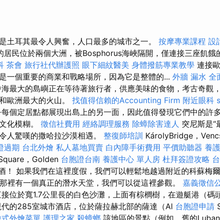
是土耳其最令人興奮，人口最多的城市之一。
按摩專業課程
設
的居民位於兩個大洲，被Bosphorus海峽隔開，僅連接三座飢
科
茶會
旅行社代辦護照
眼下細紋醫美
身體撥筋專業教學
連接
是一個重要的商業和戰略場所，因為它是整體的...
外牆 漏水
全
海最大的島嶼正在等待著旅行者，供應美味的食物，考古奇觀
灘和歐洲最大的火山。
找值得信賴的Accounting Firm
附近眼科
每個定居點都展現出島上的另一面，因此值得發現它們中的許多
和文化模糊。
徵信社費用
經絡調理服務
除蟑除害達人
突尼斯是“
和令人驚嘆的撒哈拉沙漠相遇。
整復師培訓
KárolyBridge，Venc
證過期
台北外燴
私人墓地買賣
白內障手術費用
平價助聽器
養
Square，Golden
台胞證台南
養護中心 單人房
杜拜簽證攻略
台
有啤酒！ 如果我們在這裡度假，我們可以輕鬆地越過附近的科蘇梅爾島
d），那裡有一個真正的潛水天堂，我們可以從這裡參觀。
嘉義徵信
接位於寬1.7公里長的白色沙灘，上面有棕櫚樹，在遊艇港（碼
代的285室城市酒店，位於薩拉赫北部的薩達（Al
台胞證申請
中式外燴菜單
護理之家
殺蟑螂
該地區的景點（例如，舊的Luba