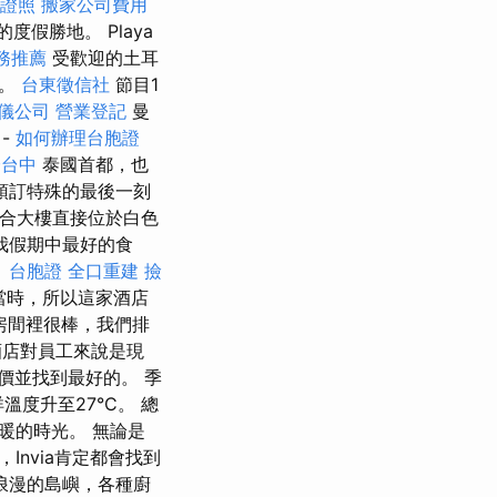
業證照
搬家公司費用
假勝地。 Playa
務推薦
受歡迎的土耳
洋。
台東徵信社
節目1
儀公司
營業登記
曼
-
如何辦理台胞證
證台中
泰國首都，也
預訂特殊的最後一刻
 該綜合大樓直接位於白色
我假期中最好的食
。
台胞證
全口重建
撿
當時，所以這家酒店
房間裡很棒，我們排
店對員工來說是現
價並找到最好的。 季
度升至27°C。 總
暖的時光。 無論是
nvia肯定都會找到
浪漫的島嶼，各種廚