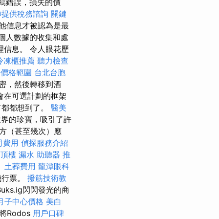
寫錯誤，損失的價
師提供稅務諮詢
關鍵
他信息才被認為是最
個人數據的收集和處
信息。 令人眼花歷
冷凍櫃推薦
聽力檢查
器價格範圍
台北台胞
密，然後轉移到酒
會在可選計劃的框架
首都都想到了。
醫美
世界的珍寶，吸引了許
方（甚至幾次）應
司費用
偵探服務介紹
頂樓 漏水
助聽器 推
。
土葬費用
龍潭眼科
飛行票。
撥筋技術教
Buks.ig閃閃發光的商
月子中心價格
美白
將Rodos
用戶口碑