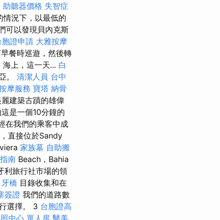
務
助聽器價格
失智症
的情況下，以最低的
們可以發現貝內克斯
台胞證申請
大雅按摩
店早餐時巡遊，然後轉
- 海上，這一天...
白
利亞。
清潔人員
台中
按摩服務
寶塔
納骨
麗建築古蹟的雄偉
約這是一個10分鐘的
已經在我們的乘客中成
，直接位於Sandy
viera
家族墓
自助搬
指南
Beach，Bahia
為匈牙利旅行社市場的領
。
牙橋
目錄收集和在
寨簽證
我們的道路數
行選擇。 3
台胞證高
照中心 單人房
醫美