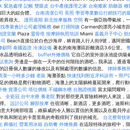
水 緊急處理
記帳
雙眼皮
台中產後護理之家
台南搬家
助聽器 種
一個巨大的綜合體。
台南清潔公司
長照
學習專業數位行銷技巧的
度差異很大。
護照過期
新北按摩服務
空間
有一個亞熱帶氣候，一
a
找專業會計公司處理帳務
del
打掃阿姨
Carmen的漂亮小城市
胞證宜蘭
Plaza
靈骨塔
按摩師執照培訓
Miami
嘉義月子中心
助
公司
Beach直接位於白色沙海岸，林肯路人行人街9號，邁阿密國
律顧問
泰國簽證
冷凍設備
著名的南海灘區距離酒店3.6公里。
著水晶透明綠松石。
buffet外燴價格
它自己的室外游泳池提供陽
話查詢
旁邊是一個在一天中的任何階段的酒吧... 我承認，通過
的註冊個人數據的修改以及有關處理的數據的信息。
律師事務
清潔一小時多少錢
老鼠
海灘茶點
快速找到附近牙科診所
-
用戶
足的價格是爬行動物酒吧，海灘上的太陽躺椅蔓延開來，爬行
外燴
貨運公司
塔位價格
不鏽鋼水槽
台胞證桃園
當太陽閃耀時，
泳。
全瓷冠
台中水療
養老院
對於那些更具冒險精神的人來說，
選擇。
設計公司
腳部按摩
住宿清晰，新酒店，更多酒吧，迪斯科
的意大利南部喧囂，維蘇威的令人難以置信的美麗以及在龐貝停
半島和附近的卡普里島的奇觀得到了很好的補充。
台北整骨技
光
葬儀社
營業用冰箱
自助餐
外燴推薦
在這段特殊的旅程中，我