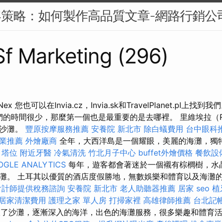
容策略：如何製作高品質文章-網路行銷公
 Sf Marketing (296)
x 您也可以在Invia.cz，Invia.sk和TravelPlanet.pl上
果我們的時間很少，那麼第一個也是最重要的是去哪裡。 里維埃拉（Ri
和沙灘。
豐原按摩服務推薦
安養院 新北市
除白蟻費用
台中眼科
業推薦
外燴廠商
全年，大西洋島是一個耀眼，美麗的海灘，獨
塔位
附近牙醫
冷氣清洗
竹北月子中心
buffet外燴價格
餐飲設
OGLE ANALYTICS
每年，遊客都會著迷於一個襯有棕櫚樹，水
灘。 土耳其以優質的酒店度假勝地，無數娛樂和體育以及海灘
會計師提供稅務諮詢
安養院 新北市
老人助聽器推薦
居家
seo
植
居家清潔費用
護理之家 單人房
打掃家裡
高雄律師推薦
台北記
a）征服了沙灘，逐漸深入的海洋，出色的海灘服務，很多樂趣和體育