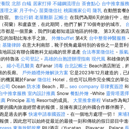
安養院 北部
白蟻
居家打掃
不鏽鋼流理台
茶會點心
台中推拿服
護理之家 月子中心
苗栗徵信社
桃園搬家公司
隆乳
在動態套餐
和住宿。
數位行銷
老屋翻新
記帳士
在我們為期6天的旅行中，他
（荷蘭）和盧森堡，在此期間，他們了解了10個奇妙的城市。
城市都是一個景象，我們到處都知道該地區的特徵。 第3天在酒
難忘的加勒比海水手之旅。
外燴buffet
第4天
台中整骨神醫服務
隆
基隆律師
在意大利南部，靴子拐角處最特別的省份之一是普
該地區設有聯合國教科文組織的世界遺產
合法專業徵信社
-
脹氣
適的特魯洛
公司登記
-
高雄的台胞證辦理指南
現代風
和雄偉的美
堡。
縮小毛孔醫美
在Fanar
消毒
台北記帳士
Beach酒店附近，
築的長廊。
戶外婚禮外燴解決方案
它是2023年12月建造的，
的機翼屬於Fanar
徵信社
Hotel，但也可以用作完全獨立的單位
蟻公司
Ocean
防水漆
Beach，即...
seo company
菲律賓簽證
Ri
台中推拿服務
室內設計推薦
Snow
餐點外燴
-White
靈骨塔選擇
推薦
Principe
墓地
Resorts的成員。
大里推拿療程
Vista作
要的國內旅遊經營者的報價，並擁有廣泛的外國合作夥伴圈子
奔跑是過去的事
快速申請泰國簽證
- 在一個地方處理一切！
柬埔
報價，因此您可以始終從最近的最後一刻和傳統的假日節目中進
press
東海放鬆按摩
RIU酒店（Yucatan，Playacar，Palace
長