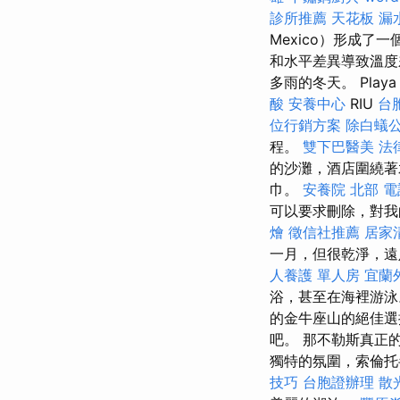
診所推薦
天花板 漏
Mexico）形成了
和水平差異導致溫
多雨的冬天。 Play
酸
安養中心
RIU
台
位行銷方案
除白蟻
程。
雙下巴醫美
法
的沙灘，酒店圍繞
巾。
安養院 北部
電
可以要求刪除，對我
燴
徵信社推薦
居家
一月，但很乾淨，遠
人養護 單人房
宜蘭
浴，甚至在海裡游
的金牛座山的絕佳
吧。 那不勒斯真正
獨特的氛圍，索倫托
技巧
台胞證辦理
散