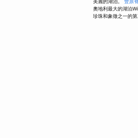
美麗的湖泊。
豐原
奧地利最大的湖泊Wö
珍珠和象徵之一的第三