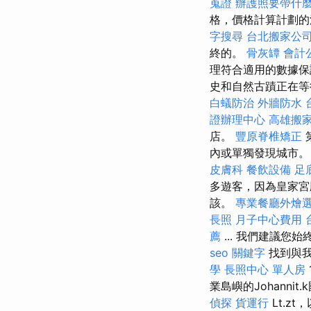
蒐證
辦護照要帶什
格，價格計算計劃的
字搜尋
台北搬家公
終的。
骨灰罈
會計
理符合適用的數據
史和自然古蹟正在等待發
白蟻防治
外牆防水
證辦理中心
高雄搬
店。
豐原脊椎矯正
內或單獨發現城市。
皮膚科
餐飲設備
足
多遊客，因為皇家宮
該。
專業餐廳外燴
長照
月子中心費用
薦
... 我們建議
seo 關鍵字
找到與我
學
長照中心 單人房
業島嶼的Johanni
偵探
貨運行
Lt.z