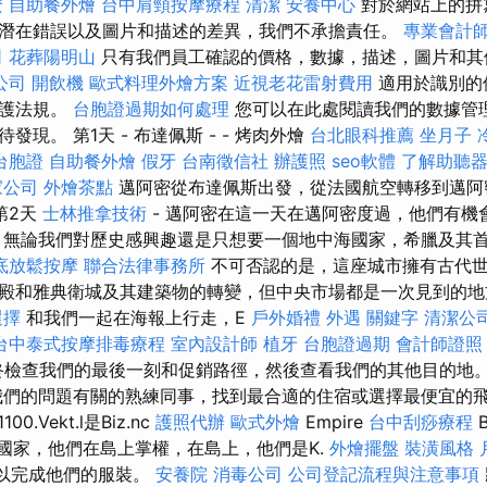
麼
自助餐外燴
台中肩頸按摩療程
清潔
安養中心
對於網站上的拼
潛在錯誤以及圖片和描述的差異，我們不承擔責任。
專業會計
司
花葬陽明山
只有我們員工確認的價格，數據，描述，圖片和其
公司
開飲機
歐式料理外燴方案
近視老花雷射費用
適用於識別的
保護法規。
台胞證過期如何處理
您可以在此處閱讀我們的數據管理
現。 第1天 - 布達佩斯 - - 烤肉外燴
台北眼科推薦
坐月子
台胞證
自助餐外燴
假牙
台南徵信社
辦護照
seo軟體
了解助聽
家公司
外燴茶點
邁阿密從布達佩斯出發，從法國航空轉移到邁阿
第2天
士林推拿技術
- 邁阿密在這一天在邁阿密度過，他們有機
 無論我們對歷史感興趣還是只想要一個地中海國家，希臘及其
底放鬆按摩
聯合法律事務所
不可否認的是，這座城市擁有古代
殿和雅典衛城及其建築物的轉變，但中央市場都是一次見到的地
選擇
和我們一起在海報上行走，E
戶外婚禮
外遇
關鍵字
清潔公
台中泰式按摩排毒療程
室內設計師
植牙
台胞證過期
會計師證照
您始終檢查我們的最後一刻和促銷路徑，然後查看我們的其他目的地
們的問題有關的熟練同事，找到最合適的住宿或選擇最便宜的
1100.Vekt.l是Biz.nc
護照代辦
歐式外燴
Empire
台中刮痧療程
t.k國家，他們在島上掌權，在島上，他們是K.
外燴擺盤
裝潢風格
t，以完成他們的服裝。
安養院
消毒公司
公司登記流程與注意事項