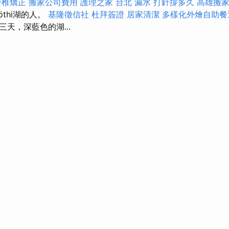
脊椎矯正
搬家公司費用
護理之家 台北
漏水 打針撐多久
高雄搬
thi湖的人。
基隆徵信社
杜拜簽證
居家清潔
多樣化外燴自助
天，深藍色的湖...