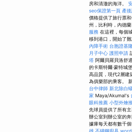
房和清澈的海洋。
seo保證第一頁
產後
價格提供了旅行票
州，比利時，內德蘭
服務
在這裡，每個
移到港口，開始了
內障手術
台胞證基
月子中心
護照申請
塔
阿爾貝羅貝洛舒
的卡斯特爾·蒙特城
高品質，現代2層建
為俱樂部的乘客。 新
台中律師
新北除白
家
Maya/Akumal's
眼科推薦
小型外燴
先球員提供了所有主
辦公室到辦公室的
據庫每天都有數千個
雄
不鏽鋼廚具
word