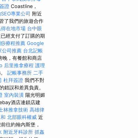
簽證
Coastline，
SEO專業公司
附近
接管了我們的旅遊合作
贏得在地市場
台中眼
使已經支付了訂購的期
刮痧療程推薦
Google
家公司推薦
台北記帳
傍晚，有餐館和商店
o
后里推拿療程
護理
梯。
記帳事務所
二手
司
杜拜簽證
我們不對
的錯誤和差異負責。
證
室內裝潢
陽光明媚
uebay酒店連鎖店建
士林推拿技術
高雄律
永和
北部眼科權威
近
您前往約翰內斯堡，
水
附近牙科診所
抓姦