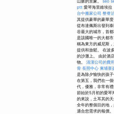
山脈的景象。
seo s
ptt
愛琴海里維埃拉（
台中搬家公司
整脊
其提供豪華的豪華度
從布達佩斯出發到泰
谷最大的城市，首都
是該國唯一的大都
稱為東方的威尼斯
提供和放鬆。 在波多黎
的沙灘上。 由於酒
物。
清潔公司的費
骨
長照中心
柬埔寨
是為除夕愉快的孩
在第五，我們在一
代，優雅，非常有
節始於5月初的愛琴海
的來說，土耳其的天
全年的整個目的地，
適合您需求的報價