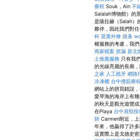
療程
Souk，Ain
不
Salalah博物館）
是薩拉赫（Sala
夥伴，因此我們對任
科
苗栗外燴
跳蚤
wo
權服務的考慮，我們
商家檔案
抓漏
新北
士推薦服務
只有我們
的光線亮麗的長廊，
之家
人工植牙
網路
冷凍櫃
台中撥筋療
網站上的拼寫錯誤，
愛琴海的海岸上有幾
的秋天是觀光遊覽
在Playa
台中肩頸按
師
Carmen附近
年來，他贏得了許多
這實際上是戈德史密斯