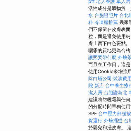
ptt
老人養護 單人房
活性成分是礦物質，
水
台胞證照片
台北
科
冷凍櫃推薦
幾家
們不保留在皮膚表
粒，而是避免使用納
膚上留下白色斑點
曬霜的質地更為合格
護照要帶什麼
外燴
而且在工作日，這是
使用Cookie來增
除白蟻公司
裝潢費
院 新店
台中養生療
潔人員
台胞證新北
建議將防曬霜與任何
的分配時間單獨使
SPF
台中壓力舒緩
貨運行
外燴擺盤
台
於嬰兒和淺皮膚。 