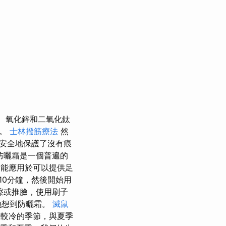
氧化鋅和二氧化鈦
跡。
士林撥筋療法
然
安全地保護了沒有痕
防曬霜是一個普遍的
能應用於可以提供足
10分鐘，然後開始用
擦或推臉，使用刷子
地想到防曬霜。
滅鼠
較冷的季節，與夏季