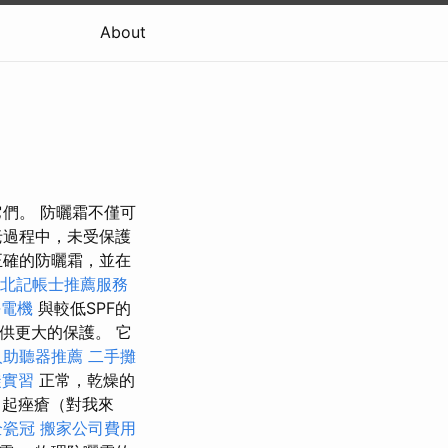
About
們。 防曬霜不僅可
老過程中，未受保護
正確的防曬霜，並在
北記帳士推薦服務
靜電機
與較低SPF的
供更大的保護。 它
人助聽器推薦
二手攤
徒實習
正常，乾燥的
起痤瘡（對我來
全瓷冠
搬家公司費用