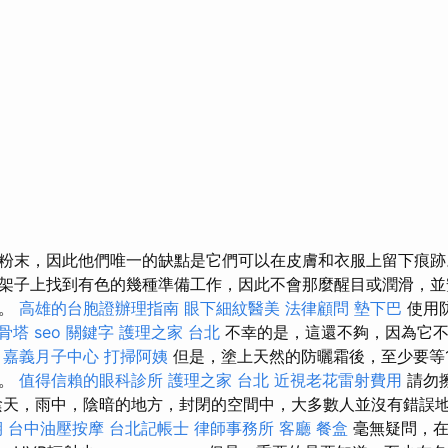
粉末，因此他們唯一的缺點是它們可以在皮膚和衣服上留下痕
架子上找到有色的幾種準備工作，因此不會那麼醒目或潤滑，並
響。
高雄的台胞證辦理指南
眼下細紋醫美
法律顧問
墊下巴
使用
骨塔
seo 關鍵字
護理之家 台北
不幸的是，這還不夠，因為它不
。
嘉義月子中心
打掃阿姨
但是，塗上天然的防曬霜後，至少要等
漆。
值得信賴的眼科診所
護理之家 台北
近視老花雷射費用
請勿
陰天，雨中，陰暗的地方，封閉的空間中，大多數人並沒有錯誤
期
台中油壓按摩
台北記帳士
律師事務所
客廳
餐盒
毫無疑問，在