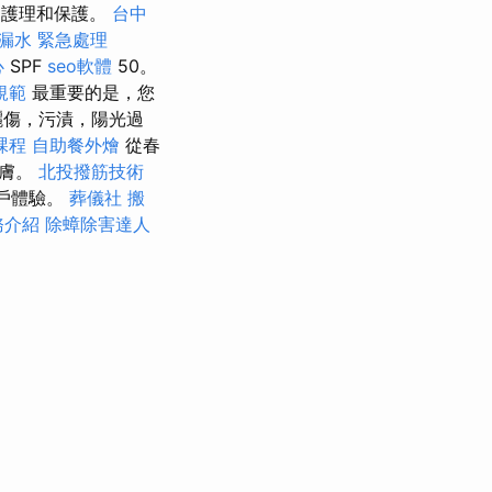
的護理和保護。
台中
 漏水 緊急處理
心
SPF
seo軟體
50。
規範
最重要的是，您
曬傷，污漬，陽光過
課程
自助餐外燴
從春
皮膚。
北投撥筋技術
用戶體驗。
葬儀社
搬
服務介紹
除蟑除害達人