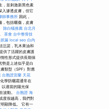
生，並刺激新黑色素
深入滲透皮膚，但它
律師事務所
因此，
傷，包括曬傷，皮膚
。
除白蟻推薦
台北月
站。
茶會
台中整骨技
水抓漏
local seo
白內
包括泛諾，乳木果油和
提供了活躍的皮膚護
的惰性形式提供長期保
的劣勢是上述似乎是白
膚類型（SPF）對應
薦
台胞證宜蘭
天花
種化學防曬霜通常在
來，以適當的陽光保
經在波動。
台胞證
海
或度假越高，我們對
明顯降低。 它有一