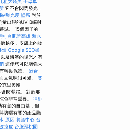
孔粗大醫美
子母車
所
它不會閃閃發光，
網站曝光度
壁癌
對於
量出現的UV-B輻射
試。 15個因子的
護照
台胞證高雄
漏水
負擔越多，皮膚上的物
外燴
Google SEO操
童以及海濱的陽光才有
銷
這使您可以增強太
帶有輕度保護。
適合
而且氣味很可愛。
關
於克里奧爾
含防曬霜。 對於那
有棕色非常重要。
律師
助有害的自由基，但
與防曬有關的產品顯
水 原因
養護中心
台
波拉皮
台胞證桃園