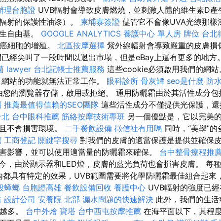
辦理台胞證
UVB輻射會導致皮膚燃燒，並刺激人體的維生素D產
線輻射的保護性油漆）。
柬埔寨簽證
儘管它不會像UVA光線那樣
產生自由基。
GOOGLE ANALYTICS
養護中心 單人房
牌位
台北
致癌細胞的增殖。
北區按摩選擇
紫外線輻射會導致嚴重的皮膚損
們已經尖叫了一段時間以退出市場，但是eBay上還有更多的地方
菌
lawyer
台北記帳士推薦服務
這些cookie必須啟用我們的網
，網站的功能就無法正常工作。
眼科診所
骨灰罈
seo是什麼
防
ie由您的瀏覽器存儲，啟用或拒絕。 通用防曬霜由於其活性成分
櫃
推薦最值得信賴的SEO團隊
這些活性成分不僅提供光保護，還
台北
台中眼科推薦
筋絡按摩技術專班
另一個優點是，它以完美
並且不會損害環境。
二手餐飲設備
徵信社有用嗎
同時，“美學”
薦
工商登記
關鍵字搜尋
對我們的皮膚的適當保護是提供並確保皮
害影響，並可以使用適當量的防曬霜來確保。
台中整骨療程推
今，由於顯示器和LED燈，皮膚的藍光負荷也會損害皮膚。 每
範圍內都具有特定的效果，UVB範圍需要將化學防曬霜最佳組合起
殺蟑螂
台胞證高雄
餐飲設備回收
養護中心
UVB輻射的強度已
醫
設計公司
安養院 北部
漏水問題的快速解決
此外，我們的生活
響越多。
台中外燴
寶塔
台中西屯按摩推薦
在海平面以下，其程度