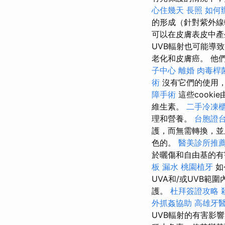
心住幾天
長照
如何
的形成（針對紫外
可以在皮膚表皮中
UVB輻射也可能導
老化和皮膚癌。 他
子中心
離婚
肉毒桿
術
沒有它們的使用
障手術
這些cook
維生素。
二手冷凍
理和營養。
台胞證
護，而無需轉換，
色的。
醫美診所推
於曬傷和自由基的有
板 漏水
桃園植牙
如
UVA和/或UVB
護。
杜拜簽證攻略
外抓姦協助
高雄牙
UVB輻射的有害影