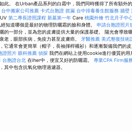
如此。 在Urban產品系列的白霜中，我們同時獲得了所有額外
台中搬家公司推薦
卡式台胞證
抓漏
台中排毒養生館服務
牆壁
是UV
第二專長證照課程
新墓第一年
Care
桃園外燴
竹北月子中
經知道哪個是最好的物理防曬霜的臉和身體。
申請台胞證照片
曬的一部分，並為您的皮膚提供大量的保護基礎。 陽光會導致
衰老，眼部疾病，免疫力甚至皮膚癌。
牙醫推薦
美式整復技術
，它通常會更簡單（帽子，長袖揮桿襯衫）和逐漸製備我們的
胞證照片
眼科推薦
偵探
我們在網站上使用cookie進行優質的
司
台胞證台北
在iher中，便宜又好的防曬霜。
專業CPA Firm
，其中包含抗氧化物理過濾器。