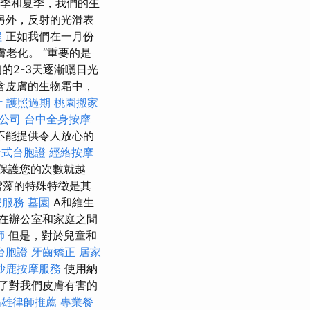
季和夏季，我們的生
另外，反射的光滑表
程
正如我們在一月份
老化。 “重要的是
的2-3天逐漸曬日光
含皮膚的生物霜中，
計
護照過期
桃園搬家
公司
台中全身按摩
不能提供令人放心的
卡式台胞證
經絡按摩
保護您的次數就越
cs自雪藻的特殊特徵是其
療服務
墓園
A和維生
要在辦公室和家庭之間
師
但是，對於兒童和
台胞證
牙齒矯正
居家
沙鹿按摩服務
使用納
了對我們皮膚有害的
高雄律師推薦
專業餐