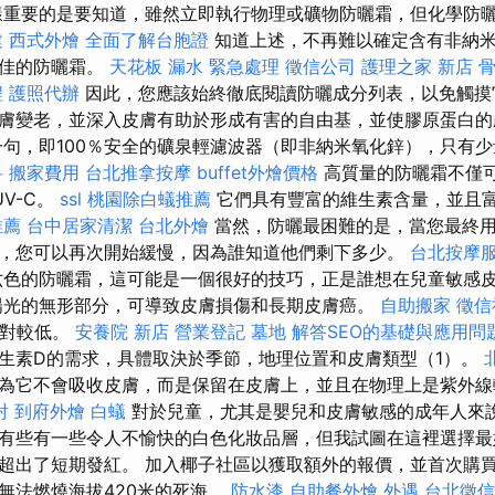
重要的是要知道，雖然立即執行物理或礦物防曬霜，但化學防
建
西式外燴
全面了解台胞證
知道上述，不再難以確定含有非納
最佳的防曬霜。
天花板 漏水 緊急處理
徵信公司
護理之家 新店
程
護照代辦
因此，您應該始終徹底閱讀防曬成分列表，以免觸摸它
膚變老，並深入皮膚有助於形成有害的自由基，並使膠原蛋白
一句，即100％安全的礦泉輕濾波器（即非納米氧化鋅），只有
科
搬家費用
台北推拿按摩
buffet外燴價格
高質量的防曬霜不僅可以
V-C。
ssl
桃園除白蟻推薦
它們具有豐富的維生素含量，並且
推薦
台中居家清潔
台北外燴
當然，防曬最困難的是，當您最終
，您可以再次開始緩慢，因為誰知道他們剩下多少。
台北按摩
色的防曬霜，這可能是一個很好的技巧，正是誰想在兒童敏感
陽光的無形部分，可導致皮膚損傷和長期皮膚癌。
自助搬家
徵信
相對較低。
安養院 新店
營業登記
墓地
解答SEO的基礎與應用問
生素D的需求，具體取決於季節，地理位置和皮膚類型（1）。
為它不會吸收皮膚，而是保留在皮膚上，並且在物理上是紫外
射
到府外燴
白蟻
對於兒童，尤其是嬰兒和皮膚敏感的成年人來
有些有一些令人不愉快的白色化妝品層，但我試圖在這裡選擇最
超出了短期發紅。 加入椰子社區以獲取額外的報價，並首次購買1
無法燃燒海拔420米的死海。
防水漆
自助餐外燴
外遇
台北徵信