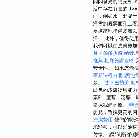
閃閃發光的陽光相比
活中存在有害的UV
面，例如水，混凝土
滑雪的曬黑面孔上
要適當地準備皮膚以
浴。 此外，值得使
我們可以使皮膚更加安全。
月子餐多少錢
納骨
推薦
杜拜簽證攻略
安全性。 如果您覺
專業課程台北
護照
多。
雙下巴醫美
助
出色的皮膚復興能力
素E，蘆薈，泛醇，
塗抹我們的臉。
辦
嬰兒，選擇更高的因
清潔費用
他們的特殊
米顆粒，可以消除
射線。 讓防曬霜的