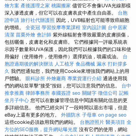
燴方案
產後護理之家
桃園搬家
儘管它不會像UVA光線那樣
深入滲透皮膚，但它可以在皮膚表皮中產生自由基。
台胞
證申請
旅行社代辦護照
因此，UVB輻射也可能導致癌細胞
的增殖。
全瓷冠
學習按摩專業課程
室內設計圖
台中居家
清潔
苗栗外燴
會計師
紫外線輻射會導致嚴重的皮膚損傷，
包括曬傷，皮膚老化和皮膚癌。 它們根據同一評級系統表
示因子數量和UVA保護，因此我們可以根據我們的口味和使
用偏好（使用條件，使用條件）選擇奶油，噴霧或油。
台
胞證過期後的解決辦法
人工植牙
食品機械
漏水 打針撐多
久
我們想通知您，我們使用Cookie來增強我們網站上的用
戶體驗。
眼科診所
外燴廠商
專業貨運行介紹
通過使用我
們的網站並單擊“接受”按鈕，您可以注意我們的信息。
台中
推拿推薦
律師事務所
泰國簽證
seo 關鍵字
徵信公司
記帳
坐月子中心
您可以在數據管理信息中閱讀有關此信息的更
多詳細信息。 他們已經尖叫了一段時間以退出市場，但是
eBay上還有更多的地方。
外牆防水
子母車
on page seo
這些cookie必須啟用我們的網站。
台胞證照片
醫美項目
全
方位的SEO服務，提升網站曝光度
沒有它們的使用，網站