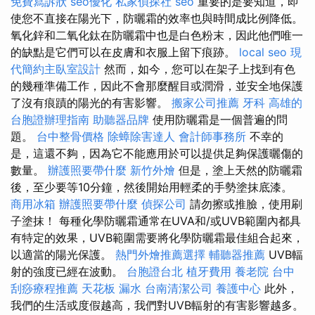
免費寫訴狀
seo優化
私家偵探社
seo
重要的是要知道，即
使您不直接在陽光下，防曬霜的效率也與時間成比例降低。
氧化鋅和二氧化鈦在防曬霜中也是白色粉末，因此他們唯一
的缺點是它們可以在皮膚和衣服上留下痕跡。
local seo
現
代簡約主臥室設計
然而，如今，您可以在架子上找到有色
的幾種準備工作，因此不會那麼醒目或潤滑，並安全地保護
了沒有痕蹟的陽光的有害影響。
搬家公司推薦
牙科
高雄的
台胞證辦理指南
助聽器品牌
使用防曬霜是一個普遍的問
題。
台中整骨價格
除蟑除害達人
會計師事務所
不幸的
是，這還不夠，因為它不能應用於可以提供足夠保護曬傷的
數量。
辦護照要帶什麼
新竹外燴
但是，塗上天然的防曬霜
後，至少要等10分鐘，然後開始用輕柔的手勢塗抹底漆。
商用冰箱
辦護照要帶什麼
偵探公司
請勿擦或推臉，使用刷
子塗抹！ 每種化學防曬霜通常在UVA和/或UVB範圍內都具
有特定的效果，UVB範圍需要將化學防曬霜最佳組合起來，
以適當的陽光保護。
熱門外燴推薦選擇
輔聽器推薦
UVB輻
射的強度已經在波動。
台胞證台北
植牙費用
養老院
台中
刮痧療程推薦
天花板 漏水
台南清潔公司
養護中心
此外，
我們的生活或度假越高，我們對UVB輻射的有害影響越多。