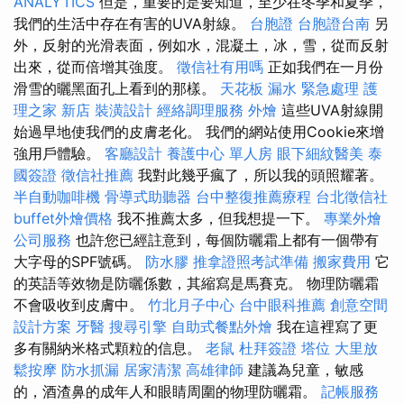
ANALYTICS
但是，重要的是要知道，至少在冬季和夏季，
我們的生活中存在有害的UVA射線。
台胞證
台胞證台南
另
外，反射的光滑表面，例如水，混凝土，冰，雪，從而反射
出來，從而倍增其強度。
徵信社有用嗎
正如我們在一月份
滑雪的曬黑面孔上看到的那樣。
天花板 漏水 緊急處理
護
理之家 新店
裝潢設計
經絡調理服務
外燴
這些UVA射線開
始過早地使我們的皮膚老化。 我們的網站使用Cookie來增
強用戶體驗。
客廳設計
養護中心 單人房
眼下細紋醫美
泰
國簽證
徵信社推薦
我對此幾乎瘋了，所以我的頭照耀著。
半自動咖啡機
骨導式助聽器
台中整復推薦療程
台北徵信社
buffet外燴價格
我不推薦太多，但我想提一下。
專業外燴
公司服務
也許您已經註意到，每個防曬霜上都有一個帶有
大字母的SPF號碼。
防水膠
推拿證照考試準備
搬家費用
它
的英語等效物是防曬係數，其縮寫是馬賽克。 物理防曬霜
不會吸收到皮膚中。
竹北月子中心
台中眼科推薦
創意空間
設計方案
牙醫
搜尋引擎
自助式餐點外燴
我在這裡寫了更
多有關納米格式顆粒的信息。
老鼠
杜拜簽證
塔位
大里放
鬆按摩
防水抓漏
居家清潔
高雄律師
建議為兒童，敏感
的，酒渣鼻的成年人和眼睛周圍的物理防曬霜。
記帳服務