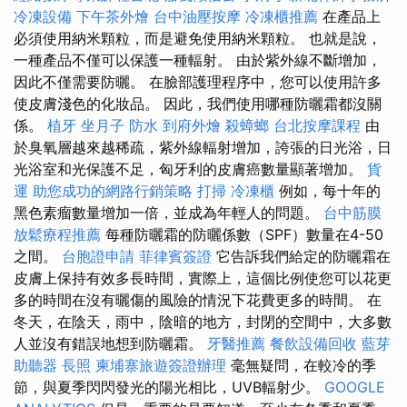
冷凍設備
下午茶外燴
台中油壓按摩
冷凍櫃推薦
在產品上
必須使用納米顆粒，而是避免使用納米顆粒。 也就是說，
一種產品不僅可以保護一種輻射。 由於紫外線不斷增加，
因此不僅需要防曬。 在臉部護理程序中，您可以使用許多
使皮膚淺色的化妝品。 因此，我們使用哪種防曬霜都沒關
係。
植牙
坐月子
防水
到府外燴
殺蟑螂
台北按摩課程
由
於臭氧層越來越稀疏，紫外線輻射增加，誇張的日光浴，日
光浴室和光保護不足，匈牙利的皮膚癌數量顯著增加。
貨
運
助您成功的網路行銷策略
打掃
冷凍櫃
例如，每十年的
黑色素瘤數量增加一倍，並成為年輕人的問題。
台中筋膜
放鬆療程推薦
每種防曬霜的防曬係數（SPF）數量在4-50
之間。
台胞證申請
菲律賓簽證
它告訴我們給定的防曬霜在
皮膚上保持有效多長時間，實際上，這個比例使您可以花更
多的時間在沒有曬傷的風險的情況下花費更多的時間。 在
冬天，在陰天，雨中，陰暗的地方，封閉的空間中，大多數
人並沒有錯誤地想到防曬霜。
牙醫推薦
餐飲設備回收
藍芽
助聽器
長照
柬埔寨旅遊簽證辦理
毫無疑問，在較冷的季
節，與夏季閃閃發光的陽光相比，UVB輻射少。
GOOGLE