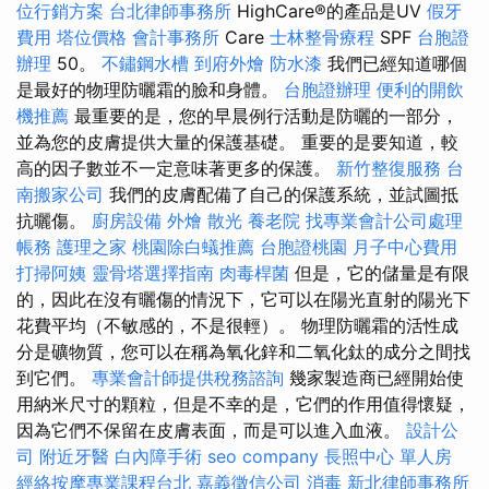
位行銷方案
台北律師事務所
HighCare®的產品是UV
假牙
費用
塔位價格
會計事務所
Care
士林整骨療程
SPF
台胞證
辦理
50。
不鏽鋼水槽
到府外燴
防水漆
我們已經知道哪個
是最好的物理防曬霜的臉和身體。
台胞證辦理
便利的開飲
機推薦
最重要的是，您的早晨例行活動是防曬的一部分，
並為您的皮膚提供大量的保護基礎。 重要的是要知道，較
高的因子數並不一定意味著更多的保護。
新竹整復服務
台
南搬家公司
我們的皮膚配備了自己的保護系統，並試圖抵
抗曬傷。
廚房設備
外燴
散光
養老院
找專業會計公司處理
帳務
護理之家
桃園除白蟻推薦
台胞證桃園
月子中心費用
打掃阿姨
靈骨塔選擇指南
肉毒桿菌
但是，它的儲量是有限
的，因此在沒有曬傷的情況下，它可以在陽光直射的陽光下
花費平均（不敏感的，不是很輕）。 物理防曬霜的活性成
分是礦物質，您可以在稱為氧化鋅和二氧化鈦的成分之間找
到它們。
專業會計師提供稅務諮詢
幾家製造商已經開始使
用納米尺寸的顆粒，但是不幸的是，它們的作用值得懷疑，
因為它們不保留在皮膚表面，而是可以進入血液。
設計公
司
附近牙醫
白內障手術
seo company
長照中心 單人房
經絡按摩專業課程台北
嘉義徵信公司
消毒
新北律師事務所