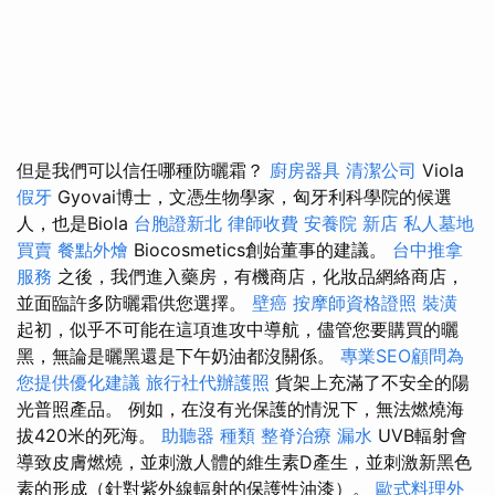
但是我們可以信任哪種防曬霜？
廚房器具
清潔公司
Viola
假牙
Gyovai博士，文憑生物學家，匈牙利科學院的候選
人，也是Biola
台胞證新北
律師收費
安養院 新店
私人墓地
買賣
餐點外燴
Biocosmetics創始董事的建議。
台中推拿
服務
之後，我們進入藥房，有機商店，化妝品網絡商店，
並面臨許多防曬霜供您選擇。
壁癌
按摩師資格證照
裝潢
起初，似乎不可能在這項進攻中導航，儘管您要購買的曬
黑，無論是曬黑還是下午奶油都沒關係。
專業SEO顧問為
您提供優化建議
旅行社代辦護照
貨架上充滿了不安全的陽
光普照產品。 例如，在沒有光保護的情況下，無法燃燒海
拔420米的死海。
助聽器 種類
整脊治療
漏水
UVB輻射會
導致皮膚燃燒，並刺激人體的維生素D產生，並刺激新黑色
素的形成（針對紫外線輻射的保護性油漆）。
歐式料理外