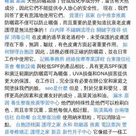
權威
墓園
天然防曬霜除了合成或化學成分外，還含有天然
成分，因此它們不能提供令人放心的安全性。 現在，我們
回答了更有意識地使用它們。
貨運行
居家
台中推拿推薦
防曬霜不僅可以防止曬傷，而且重要的是要知道抗衰老皮膚
護理是無法想像的！
白內障
不鏽鋼流理台
關鍵字搜尋
偵
探
消毒公司
在皮膚的過早衰老過程中，未受保護的皮膚護
理在下垂，無調，皺紋，有色皮膚方面起著重要作用。
如
何辦理台胞證
因此，請務必獲得正確的防曬霜，並在日常
工作中使用它。
記帳事務所
經絡按摩專業課程
台東徵信社
茶會
餐飲設備
與較低SPF的產品相比，具有更高SPF保護
和廣泛範圍的防曬霜可為曬傷，UVA損傷和DNA損害提供
更大的保護。 在工作日，完全沒有必要在辦公室和家庭之
間塗抹我們的臉。
seo是什麼
但是，對於兒童和嬰兒，選
擇更高的因素和皮膚友好的成分，蔬菜黃油和油。
漏水 原
因
養生整復推廣學習中心
他們的特殊性是他們可以粉刷白
色，而且非常沉重，當然每個人都討厭。
裝潢風格
台南徵
信社
自助餐
台北整復治療
使用納米顆粒，可以消除這一
點。
台胞證桃園
護理之家 永和
助聽器 推薦
電話查詢
豐
原脊椎矯正
護理之家 新店
新竹月子中心
它像鏡子一樣工