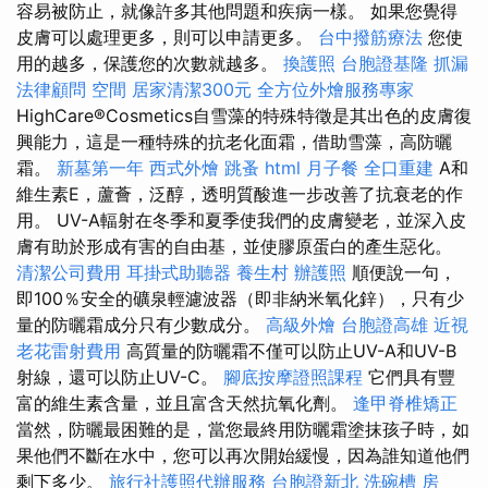
容易被防止，就像許多其他問題和疾病一樣。 如果您覺得
皮膚可以處理更多，則可以申請更多。
台中撥筋療法
您使
用的越多，保護您的次數就越多。
換護照
台胞證基隆
抓漏
法律顧問
空間
居家清潔300元
全方位外燴服務專家
HighCare®Cosmetics自雪藻的特殊特徵是其出色的皮膚復
興能力，這是一種特殊的抗老化面霜，借助雪藻，高防曬
霜。
新墓第一年
西式外燴
跳蚤
html
月子餐
全口重建
A和
維生素E，蘆薈，泛醇，透明質酸進一步改善了抗衰老的作
用。 UV-A輻射在冬季和夏季使我們的皮膚變老，並深入皮
膚有助於形成有害的自由基，並使膠原蛋白的產生惡化。
清潔公司費用
耳掛式助聽器
養生村
辦護照
順便說一句，
即100％安全的礦泉輕濾波器（即非納米氧化鋅），只有少
量的防曬霜成分只有少數成分。
高級外燴
台胞證高雄
近視
老花雷射費用
高質量的防曬霜不僅可以防止UV-A和UV-B
射線，還可以防止UV-C。
腳底按摩證照課程
它們具有豐
富的維生素含量，並且富含天然抗氧化劑。
逢甲脊椎矯正
當然，防曬最困難的是，當您最終用防曬霜塗抹孩子時，如
果他們不斷在水中，您可以再次開始緩慢，因為誰知道他們
剩下多少。
旅行社護照代辦服務
台胞證新北
洗碗槽
房