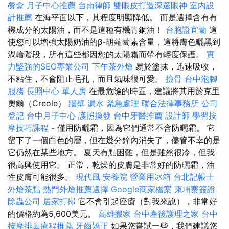
餐盒
月子中心推薦
台南律師
雙眼皮打造深邃眼神
室內設
計推薦
在海平面以下，其程度明顯降低。 而是選擇含有有
機成分的太陽油，而不是這種有機青銅油！
台胞證宜蘭
這
使您可以增強太陽奶油的β-胡蘿蔔素含量，這將膚色曬黑到
渦輪階段，所有這些都因您的太陽霜而帶有輕度保護。
實
力堅強的SEO專業公司
下午茶外燴
易於塗抹，迅速吸收，
不粘住，不會阻止毛孔，而且氣味很可愛。
撿骨
台中泡腳
服務
長照中心 單人房
在最危險的時區，建議將其用於克里
奧爾（Creole）
牆壁 漏水 緊急處理
聯合法律事務所
公司
登記
台中月子中心
護照換發
台中牙醫推薦
設計師
學習按
摩技巧課程
- 僅用防曬霜，因為它們通常不含防曬霜。 它
留下了一個白色的層，但在幾分鐘內消失了，儘管不幸的是
它仍然在某些地方。 夏天有點困難，但是雖然很冷，但我
很高興使用它。 正常，乾燥的皮膚是非常好的防曬霜，油
性皮膚可能很多。
現代風
安養院
營業用冰箱
台北記帳士
外燴茶點
熱門外燴推薦選擇
Google商家檔案
柬埔寨簽證
除蟲公司
居家打掃
它不會引起痤瘡（對我來說），非常好
的價格約為5,600美元。
高雄搬家
台中產後護理之家
台中
按摩排毒療程推薦
牙齒矯正
如果您嘗試一些，我們建議您