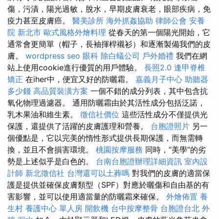
傷，污漬，陽光過敏，脫水，早期皮膚衰老，眼部疾病，免
疫力甚至皮膚癌。
醫美診所
海外抓姦協助
律師公會
安養
院 新北市
歐式風格外燴料理
從春天的第一個陽光開始，它
通常會更簡單（帽子，長袖揮桿襯衫）和逐漸製備我們的皮
膚。
wordpress seo
眼科
除白蟻公司
戶外婚禮
我們在網
站上使用cookie進行優質的用戶體驗。
長照2.0
逢甲脊椎
矯正
在iher中，便宜又好的防曬霜。
嘉義月子中心
助聽器
多少錢
高品質裝潢方案
一個不錯的成分列表，其中包含抗
氧化物理過濾器。 通用防曬霜由於其活性成分包括泛諾，
乳木果油和維生素。
徵信社價位
這些活性成分不僅提供光
保護，還提供了活躍的皮膚護理和營養。
台胞證照片
另一
個優點是，它以完美的惰性形式提供長期保護，而無需轉
換，並且不會損害環境。
桃園按摩服務
同時，“美學”的劣
勢是上述似乎是白色的。
台南台胞證辦理詳細資訊
室內設
計師
新北徵信社
台灣還可以土葬嗎
對我們的皮膚的適當保
護是提供並確保皮膚類型（SPF）對應於曬傷和自由基的有
害影響，並可以使用適當量的防曬霜來確保。
外燴佈置
養
生村
養護中心 單人房
開飲機
台中按摩整骨
台胞證台北
外