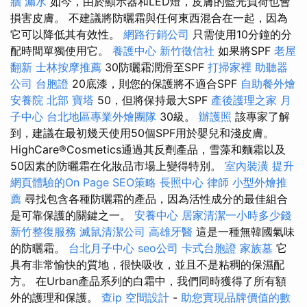
牆 漏水
如今，由於顯示器和LED燈，皮膚的藍光負荷也會
損害皮膚。 不建議將防曬霜與任何東西混合在一起，因為
它可以降低其有效性。
網路行銷公司
只需使用10分鐘的分
配時間單獨使用它。
養護中心
新竹徵信社
如果將SPF
老屋
翻新
士林按摩推薦
30防曬霜潤滑至SPF
打掃家裡
助聽器
公司
台胞證
20底漆，則您的保護將不適合SPF
自助餐外燴
安養院 北部
寶塔
50，但將保持最大SPF
產後護理之家 月
子中心
台北地區專業外燴團隊
30級。
辦護照
該專家了解
到，建議在最初幾天使用50個SPF用於嬰兒和淺皮膚。
HighCare®Cosmetics通過其反劑產品，雪藻和麵霜以及
50因素的防曬霜在化妝品市場上變得特別。
室內裝潢
提升
網頁體驗的On Page SEO策略
長照中心
律師
小型外燴推
薦
尋找包含各種防曬霜的產品，因為活性成分的最佳組合
是可靠保護的關鍵之一。
安養中心
居家清潔一小時多少錢
新竹整復服務
滅鼠清潔公司
高雄牙醫
這是一種無韓國氣味
的防曬霜。
台北月子中心
seo公司
卡式台胞證
家族墓
它
具有非常愉快的質地，很快吸收，並且不是粘稠的保濕配
方。 在Urban產品系列的白霜中，我們同時獲得了所有額
外的護理和保護。
查ip
空間設計
-
助您實現品牌價值的數