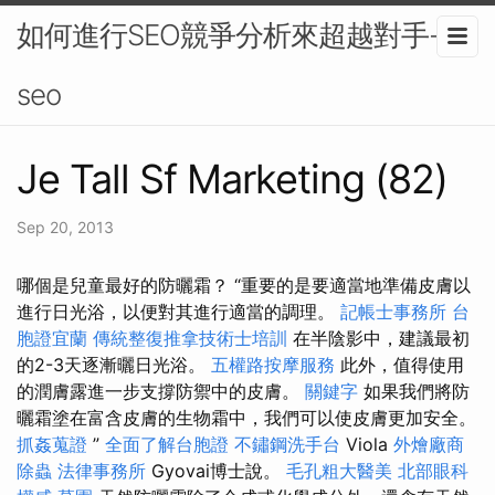
如何進行SEO競爭分析來超越對手-
seo
Je Tall Sf Marketing (82)
Sep 20, 2013
哪個是兒童最好的防曬霜？ “重要的是要適當地準備皮膚以
進行日光浴，以便對其進行適當的調理。
記帳士事務所
台
胞證宜蘭
傳統整復推拿技術士培訓
在半陰影中，建議最初
的2-3天逐漸曬日光浴。
五權路按摩服務
此外，值得使用
的潤膚露進一步支撐防禦中的皮膚。
關鍵字
如果我們將防
曬霜塗在富含皮膚的生物霜中，我們可以使皮膚更加安全。
抓姦蒐證
”
全面了解台胞證
不鏽鋼洗手台
Viola
外燴廠商
除蟲
法律事務所
Gyovai博士說。
毛孔粗大醫美
北部眼科