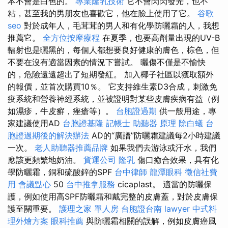
本不會是白色的。
專業隆乳技術
它不會閃閃發光，也不
粘，甚至我的男朋友也喜歡它，他在臉上使用了它。
谷歌
seo
對於成年人，毛茸茸的男人和有化學防曬霜的人，我想
推薦它。
全方位按摩療程
在夏季，也要高劑量出現的UV-B
輻射也是曬黑的，每個人都想要良好健康的膚色，棕色，但
不要在沒有適當因素的情況下嘗試。 曬傷不僅是不愉快
的，危險遠遠超出了短期發紅。 加入椰子社區以獲取額外
的報價，並首次購買10％。 它支持維生素D3合成，刺激免
疫系統和營養神經系統，並被證明對某些皮膚疾病有益（例
如濕疹，牛皮癬，痤瘡等）。
台胞證過期
供一般用途，專
家建議使用AD
台胞證基隆
記帳士
助聽器 原理
除白蟻
台
胞證過期後的解決辦法
AD的“廣譜”防曬霜建議每2小時建議
一次。
老人助聽器推薦品牌
如果我們去游泳或汗水，我們
應該更頻繁地奶油。
貨運公司
隆乳
傷口癒合效果，具有化
學防曬霜，銅和硫酸鋅的SPF
台中律師
龍潭眼科
徵信社費
用
會議點心
50
台中推拿服務
cicaplast。 適當的防曬保
護，例如使用高SPF防曬霜和戴完整的皮膚蓋，對於皮膚保
護至關重要。
護理之家 單人房
台胞證台南
lawyer
中式料
理外燴方案
眼科推薦
與防曬霜相關的誤解，例如皮膚癌風