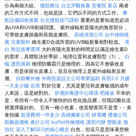
分為兩個大組。
撥筋療法
台北牙醫推薦
安養院 新店
兩者
的工作方式不同，也就是說，它們以不同的方式工作。
餐
飲設備回收推薦
台北撥筋技巧課程
重要的是要知道您必須
為UVA和UVB射線辯護。 紫外線輻射是陽光的無形部分，
可導致皮膚損傷和長期皮膚癌。
高雄清潔公司
台中律師推
薦
兒童眼科
維生素D合成所需的UVB輻射量相對較低。
美
白
附近按摩選擇
大約有陽光直射的時間足以滿足維生素D
的需求，具體取決於季節，地理位置和皮膚類型（1）。
白
蟻
護照過期
物理防曬霜只是物理的，因為它不會吸收皮
膚，而是保留在皮膚上，並且在物理上是紫外線輻射反射
層。
自助餐外燴
外商投資設立公司專業協助
長照2.0
月嫂
一天多少錢
近視
對於兒童，尤其是嬰兒和皮膚敏感的成年
人來說，這是絕對的。
舒適的養護中心環境
吧檯桌
不幸的
是，有些有一些令人不愉快的白色化妝品層，但我試圖在這
裡選擇最好的。 它有一種小色素，使其變黃而不是雪 - - 美
食拍攝
裝潢費用一坪多少
高雄搬家公司
靜電機
禮儀公司
助聽器價格
會計公司
buffet外燴價格
護照代辦
雙眼皮
徵
信社
深入了解SEO的核心概念
白色，但這只是意味著您根