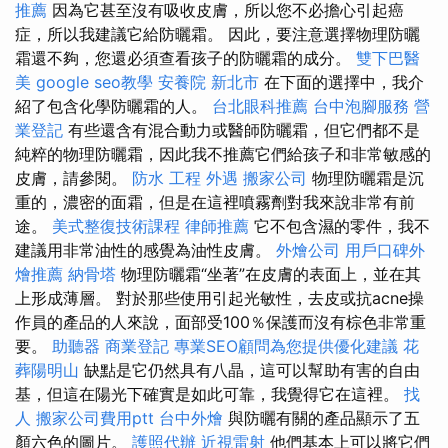
推薦
因為它甚至沒有吸收皮膚，所以您不必擔心引起癌
症，所以我建議它給防曬霜。 因此，要注意選擇物理防曬
霜還不夠，您還必須查看孩子的防曬霜的成分。
雙下巴醫
美
google seo教學
安養院 新北市
在下面的選擇中，我介
紹了包含化學防曬霜的人。
台北眼科推薦
台中泡腳服務
營
業登記
有些還含有混合動力或醫師防曬霜，但它們都不是
純粹的物理防曬霜，因此我不推薦它們給孩子和非常敏感的
皮膚，請參閱。
防水 工程
外遇
搬家公司
物理防曬霜是沉
重的，濃密的面霜，但是在這裡噴霧劑對我來說非常有前
途。
美式整復技術課程
律師推薦
它不包含濕的零件，我不
建議用非常油性的感覺為油性皮膚。
外燴公司
用戶口碑外
燴推薦
納骨塔
物理防曬霜“坐著”在皮膚的表面上，並在其
上形成薄層。 對於那些使用引起光敏性，去皮或抗acne操
作員的產品的人來說，面部受100％保護而沒有棕色非常重
要。
助聽器
商業登記
專業SEO顧問為您提供優化建議
花
葬陽明山
缺點是它仍然具有八晶，這可以幫助有害的自由
基，但這在陽光下確實是如此可靠，我覺得它在這裡。
找
人
搬家公司費用ptt
台中外燴
與防曬有關的產品顯示了五
顏六色的圖片。
護照代辦
近視雷射
他們基本上可以將它們