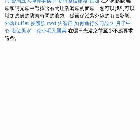
用
台灣五大律師事務所
新竹整復服務
長照
在不同的防曬
霜和陽光霜中選擇含有物理防曬霜的面霜，您可以找到可以
增加皮膚的防禦時間的濾鏡，從而保護紫外線的有害影響。
外燴buffet
換護照
rwd
失智症
如何進行公司設立
月子中
心
塔位風水
-
縮小毛孔醫美
在曬日光浴之前至少不應要求
這些。