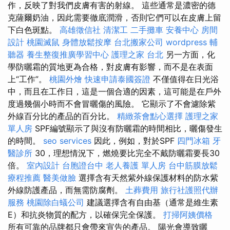
作，反映了對我們皮膚有害的射線。 這些通常是濃密的德
克薩爾奶油，因此需要徹底潤滑，否則它們可以在皮膚上留
下白色斑點。
高雄徵信社
清潔工
二手攤車
安養中心
房間
設計
桃園滅鼠
身體放鬆按摩
台北搬家公司
wordpress
輔
聽器
養生整復推廣學習中心
護理之家 台北
另一方面，化
學防曬霜的質地更為合格，對皮膚有影響，而不是在表面
上“工作”。
桃園外燴
快速申請泰國簽證
不僅值得在日光浴
中，而且在工作日，這是一個合適的因素，這可能是在戶外
度過幾個小時而不會冒曬傷的風險。 它顯示了不會濾除紫
外線百分比的產品的百分比。
精緻茶會點心選擇
護理之家
單人房
SPF編號顯示了與沒有防曬霜的時間相比，曬傷發生
的時間。
seo services
因此，例如，對於SPF
四門冰箱
牙
醫診所
30，理想情況下，燃燒要比完全不戴防曬霜要長30
倍。
室內設計
台胞證台中
老人養護 單人房
台中筋膜放鬆
療程推薦
醫美做臉
選擇含有天然紫外線保護材料的防水紫
外線防護產品，而無需防腐劑。
土葬費用
旅行社護照代辦
服務
桃園除白蟻公司
建議選擇含有自由基（通常是維生素
E）和抗炎物質的配方，以確保完全保護。
打掃阿姨價格
所有可靠的品牌都只會帶來宣告的產品。 陽光會導致曬