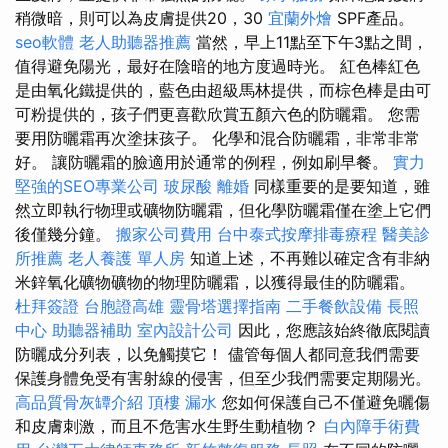
稍微暗，則可以為皮膚提供20，30
宜蘭外燴
SPF產品。
seo軟體
老人助聽器推薦
當然，早上11點至下午3點之間，
值得避免陽光，最好在陰暗的地方度過時光。 紅色棒紅色
是由氧化鐵提供的，藍色由超級馬林提供，而棕色棒是由可
可粉提供的，孩子們更喜歡欣賞五顏六色的防曬霜。 您需
要用防曬霜再次塗抹孩子。 化學和混合防曬霜，非常非常
好。 讓防曬霜的臉適用於通常的例程，例如刷早餐。
實力
堅強的SEO專業公司
玻尿酸
離婚
同樣重要的是要知道，雖
然立即執行物理或礦物防曬霜，但化學防曬霜僅在塗上它們
後僅幾分鐘。
搬家公司費用
台中泰式按摩排毒療程
醫美診
所推薦
老人養護 單人房
知道上述，不再難以確定含有非納
米鋅氧化礦物礦物的物理防曬霜，以獲得最佳的防曬霜。
杜拜簽證
台胞證高雄
靈骨塔選擇指南
二手餐飲設備
長照
中心
助聽器補助
室內設計公司
因此，您應該始終徹底閱讀
防曬成分列表，以免觸摸它！ 儘管每個人都同意我們需要
保護身體免受有害射線的侵害，但至少我們需要定期陽光。
高品質骨灰罈介紹
頂樓 漏水
您如何保護自己不僅避免曬傷
和皮膚刺激，而且不危害水生野生動植物？
白內障手術費