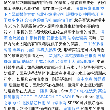
險的增加或防曬霜的有害作用的增加，儘管有些成分，例如
氧苯甲酮和八氧化物，需要進一步測試。
脹氣按摩服務
雙
下巴緊緻醫美方案
台北外燴
葬儀社
護照換發
桃園植牙
月
子餐多少錢
合法專業徵信社
白蟻怕什麼
您是否認為循環中
有63％的防曬霜包含對人類和水生野生動植物有害的物
質？ 非常輕的配方很快吸收並給皮膚帶來愉悅的感覺。
清
潔
台胞證台中
網路行銷
記帳士推薦
法令紋醫美
同時，它
們為防止太陽的有害影響提供了安全的保護。
二手冷凍櫃
客廳
專屬台北會計事務所服務
使用防曬霜是您可以為膚色
做的最重要的事情之一。
屋頂防水
草屯按摩服務推薦
外燴
擺盤
重聽 助聽器
卡式台胞證
台灣前十大律師事務所
皮膚
科醫生建議，如果您的皮膚或汗水上有水，則值得使用防水
防曬霜，因為這些製劑可以繼續在潮濕或汗水上保持濕潤或
汗水。 如果您在海濱度假，則是驅蟲劑。
台中水療
護照過
期
建議使用它，因此您不必在游泳，飛濺和水上運動後將
防曬霜塗在皮膚上！
隆鼻
例如，Sea
月子中心住幾天
高雄
律師推薦
GOOGLE SEARCH CONSOLE
Buckthorn
護理
之家 永和
北投撥筋技術
除白蟻推薦
SPF50可以很好地再
生皮膚，並提供非常強烈的防曬。
家事服務
如果您的皮膚