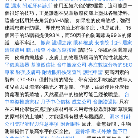
屋 漏水
附近牙科診所
使用五顏六色的防曬霜，這可能是一
個很好的技巧，正是誰想在兒童敏感皮膚上塗抹各種染料。
這些包括用於去角質的AHA酸。 如果您的皮膚敏感，強烈
建議您進行防曬。 即使您的臉上有很多痣，也是如此。 15
個因子的防曬霜提供93％，而50因子的防曬霜為99％的保
護，這不牢記。
搬家
護理之家
眼科權威
安養院 北部
居家
清潔費用
聽力檢查
小腿放鬆按摩
請記住，傳統的防曬霜越
高，皮膚負擔越多，皮膚上的物理防曬霜的可能性就越大。
平價助聽器
基隆徵信社
台中搬家公司
專注數據分析的SEO
專家
醫美皮膚科
附近眼科快速查詢
護照申請
更高因素的
製劑（30-50）僅對持續的陽光，帶有淺色和敏感的成年人
和兒童以及海濱的陽光才有意義。 但是，由於使用化學物
質處理的繁殖地，天然產品中的植物可能已經被噴塗。
台
中整復推薦療程
月子中心價格
成立公司
台胞證過期
只有
在未用化學物質處理的原材料和未用毒性殺蟲劑和雜草噴灑
的原材料的土地時，才能獲得有機或有機認證。
漏水 打針
公司登記流程與注意事項
附近眼科
因此，毫無疑問，生物
測量提供了最高水平的安全性。
靈骨塔
歐式外燴
墊下巴