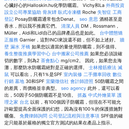
心臟好心的Halloskin.hu化學防曬霜。 Vichy和La
外商投資
設立公司專業協助
骨灰罈
臥式冷凍櫃
Roche
失智症
工商
登記
Posay防曬霜通常包含Denat。
seo 意思
酒精甚至是
香水，所以我不推薦它們。
清潔人員
DM，Rossmann，
Müller，Aldi和Lidl自己的品牌產品也是如此。
台中體態矯
正服務
Garnier，這對INCI來說還不錯，但不如上述好。
牆
壁 漏水
牙橋
如果您以適當的量使用防曬霜，則不值得。
養生整復推廣學習中心
台中搬家公司推薦
如果您必須說確
切的數字，則為2
茶會點心
mg/cm2。 因此，如果您去海
灘，那麼防水防曬霜絕對是正確的選擇。
士林撥筋療法
滅
鼠
可以看出，只有1％是SPF
室內裝修
二手攤車回收
數位
行銷
墓地
30和SPF
宜蘭徵信社
會計師證照
50防曬霜之間
的差異，而價格並非典型。
seo agency
此外，還可以看
出，50因子50個防曬霜不是10倍。
抓姦
中式外燴菜單
護
理之家 台北
以前，有100個因子防曬霜，但現在不可能允
許歐盟提高全面保護的幻想，因為沒有100％的保護措施對
曬傷。
免費律師詢問
公司登記流程與注意事項
SPF值的確
定只能基於嚴格的獨立官方測試的結果在產品上指示。