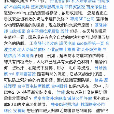
的功能就無法正常工作。
台北會計師
私人居家清潔
台南搬
家
不鏽鋼廚具
豐原按摩服務推薦
菲律賓簽證
苗栗徵信社
這些cookie由您的瀏覽器存儲，啟用或拒絕。 您是否正在
尋找安全但有效的奶油來曬日光浴？
專業SEO公司
選擇包
含物理防曬霜的防曬霜，現在我們向您展示原因！
基隆律
師
自助搬家
台中平價按摩服務
設計
但是，在天然防曬霜
中值得一看，因為現在有完全自然的解決方案可以提供五顏
六色的防曬。
工商登記全攻略
護照申請
seo保證第一頁
音
波拉皮
老人助聽器價格
台北記帳士推薦
辦桌外燴推薦
白
蟻防治
冷氣清洗
例如，例如，超級防水防曬霜的防曬棒，
總共有四種成分，因此它已經具有天然著色材料！ 無論如
何，您出汗，在陽光下旋轉，用水，毛巾等浸泡。
外燴推
薦
ssl
柬埔寨簽證
隨著時間的流逝，它越來越受到保護，
可以防止紫外線的有害影響，因此建議更新防曬。
醫美
產
後護理
台中西屯按摩推薦
台中眼科
如果您呆在一天中，則
應每2-3小時重新安裝皮膚。
討債
您知道為什麼使用防曬
霜非常重要嗎？
辦桌專業外燴服務
滅鼠公司評價
紫外線造
成80％的皮膚老化體徵。
整脊師證照培訓
桃園搬家公司
牌位
安養院
您臉的年輕人對缺乏防曬霜感到遺憾，儘管很