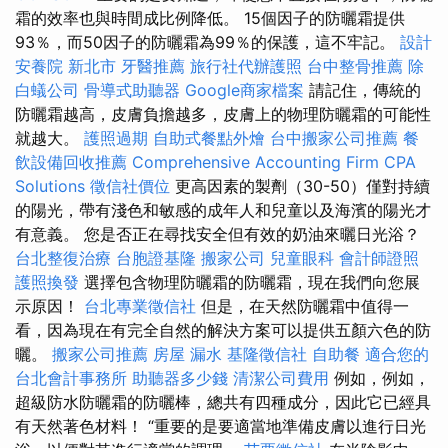
霜的效率也與時間成比例降低。 15個因子的防曬霜提供
93％，而50因子的防曬霜為99％的保護，這不牢記。
設計
安養院 新北市
牙醫推薦
旅行社代辦護照
台中整骨推薦
除
白蟻公司
骨導式助聽器
Google商家檔案
請記住，傳統的
防曬霜越高，皮膚負擔越多，皮膚上的物理防曬霜的可能性
就越大。
護照過期
自助式餐點外燴
台中搬家公司推薦
餐
飲設備回收推薦
Comprehensive Accounting Firm CPA
Solutions
徵信社價位
更高因素的製劑（30-50）僅對持續
的陽光，帶有淺色和敏感的成年人和兒童以及海濱的陽光才
有意義。 您是否正在尋找安全但有效的奶油來曬日光浴？
台北整復治療
台胞證基隆
搬家公司
兒童眼科
會計師證照
護照換發
選擇包含物理防曬霜的防曬霜，現在我們向您展
示原因！
台北專業徵信社
但是，在天然防曬霜中值得一
看，因為現在有完全自然的解決方案可以提供五顏六色的防
曬。
搬家公司推薦
房屋 漏水
基隆徵信社
自助餐
適合您的
台北會計事務所
助聽器多少錢
清潔公司費用
例如，例如，
超級防水防曬霜的防曬棒，總共有四種成分，因此它已經具
有天然著色材料！ “重要的是要適當地準備皮膚以進行日光