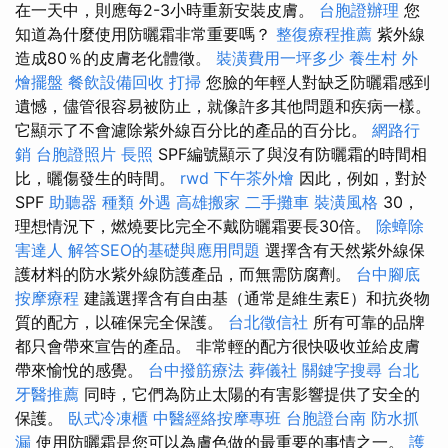
在一天中，則應每2-3小時重新安裝皮膚。
台胞證辦理
您
知道為什麼使用防曬霜非常重要嗎？
整復療程推薦
紫外線
造成80％的皮膚老化體徵。
裝潢費用一坪多少
養生村
外
燴擺盤
餐飲設備回收
打掃
您臉的年輕人對缺乏防曬霜感到
遺憾，儘管很容易被防止，就像許多其他問題和疾病一樣。
它顯示了不會濾除紫外線百分比的產品的百分比。
網路行
銷
台胞證照片
長照
SPF編號顯示了與沒有防曬霜的時間相
比，曬傷發生的時間。
rwd
下午茶外燴
因此，例如，對於
SPF
助聽器 種類
外遇
高雄搬家
二手攤車
裝潢風格
30，
理想情況下，燃燒要比完全不戴防曬霜要長30倍。
除蟑除
害達人
解答SEO的基礎與應用問題
選擇含有天然紫外線保
護材料的防水紫外線防護產品，而無需防腐劑。
台中腳底
按摩療程
建議選擇含有自由基（通常是維生素E）和抗炎物
質的配方，以確保完全保護。
台北徵信社
所有可靠的品牌
都只會帶來宣告的產品。 非常輕的配方很快吸收並給皮膚
帶來愉悅的感覺。
台中撥筋療法
葬儀社
關鍵字搜尋
台北
牙醫推薦
同時，它們為防止太陽的有害影響提供了安全的
保護。
臥式冷凍櫃
中醫經絡按摩專班
台胞證台南
防水抓
漏
使用防曬霜是您可以為膚色做的最重要的事情之一。
護