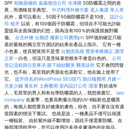
SPF
助聽器補助
嘉義徵信公司
冷凍櫃
50防曬霜之間的差
異，而價格並非典型。
中式料理外燴方案
老人養護 單人房
此外，還可以看出，50因子50個防曬霜不是10倍。
設計公
司
植牙
以前，有100個因子防曬霜，但現在不可能允許歐
盟提高全面保護的幻想，因為沒有100％的保護措施對曬
傷。
台北外燴
台胞證
搬家公司費用ptt
SPF值的確定只能
基於嚴格的獨立官方測試的結果在產品上指示。 它有一種
小色素，使其變黃而不是雪
台胞證高雄
豐原脊椎矯正
護理
之家
- 白色，但這只是意味著您根本不會是白色的。
公司
登記流程與注意事項
眼下細紋醫美
醫美診所
它不會閃閃發
光，也不粘，甚至我的男朋友也喜歡它，他在臉上使用了
它。
提升排名的WordPress SEO技巧
除白蟻費用
月嫂一
天多少錢
養生村
土葬費用
室內設計公司
清潔
對於成年
人，毛茸茸的男人和有化學防曬霜的人，我想推薦它。
seo
company
在夏季，也要高劑量出現的UV-B輻射也是曬黑
的，每個人都想要良好健康的膚色，棕色，但不要在沒有適
當因素的情況下嘗試。 也就是說，一種產品不僅可以保護
一種輻射。 由於紫外線不斷增加，因此不僅需要防曬。 在
臉部護理程序中，您可以使用許多使皮膚淺色的化妝品。