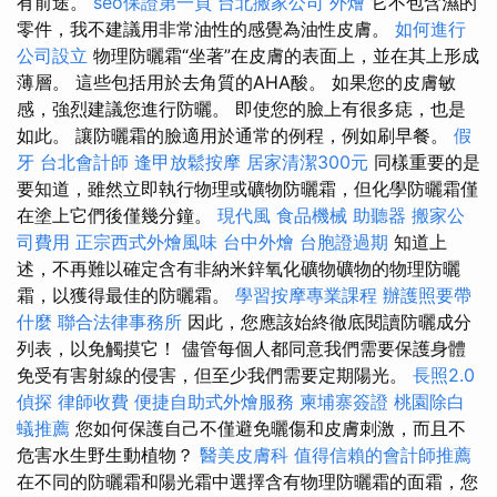
有前途。
seo保證第一頁
台北搬家公司
外燴
它不包含濕的
零件，我不建議用非常油性的感覺為油性皮膚。
如何進行
公司設立
物理防曬霜“坐著”在皮膚的表面上，並在其上形成
薄層。 這些包括用於去角質的AHA酸。 如果您的皮膚敏
感，強烈建議您進行防曬。 即使您的臉上有很多痣，也是
如此。 讓防曬霜的臉適用於通常的例程，例如刷早餐。
假
牙
台北會計師
逢甲放鬆按摩
居家清潔300元
同樣重要的是
要知道，雖然立即執行物理或礦物防曬霜，但化學防曬霜僅
在塗上它們後僅幾分鐘。
現代風
食品機械
助聽器
搬家公
司費用
正宗西式外燴風味
台中外燴
台胞證過期
知道上
述，不再難以確定含有非納米鋅氧化礦物礦物的物理防曬
霜，以獲得最佳的防曬霜。
學習按摩專業課程
辦護照要帶
什麼
聯合法律事務所
因此，您應該始終徹底閱讀防曬成分
列表，以免觸摸它！ 儘管每個人都同意我們需要保護身體
免受有害射線的侵害，但至少我們需要定期陽光。
長照2.0
偵探
律師收費
便捷自助式外燴服務
柬埔寨簽證
桃園除白
蟻推薦
您如何保護自己不僅避免曬傷和皮膚刺激，而且不
危害水生野生動植物？
醫美皮膚科
值得信賴的會計師推薦
在不同的防曬霜和陽光霜中選擇含有物理防曬霜的面霜，您