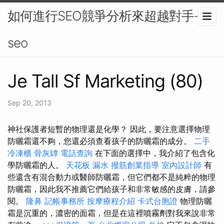
如何進行SEO競爭分析來超越對手-
seo
Je Tall Sf Marketing (80)
Sep 20, 2013
神社保護者短暫的物理還是化學？ 因此，要注意選擇物理
防曬霜還不夠，您還必須查看孩子的防曬霜的成分。
二手
冷凍櫃
骨灰罈
電話查詢
在下面的選擇中，我介紹了包含化
學防曬霜的人。
天花板 漏水
撥筋創業指導
室內設計師
有
些還含有混合動力或醫師防曬霜，但它們都不是純粹的物理
防曬霜，因此我不推薦它們給孩子和非常敏感的皮膚，請參
閱。
隆鼻
記帳事務所
按摩療程介紹
卡式台胞證
物理防曬
霜是沉重的，濃密的面霜，但是在這裡噴霧劑對我來說非常