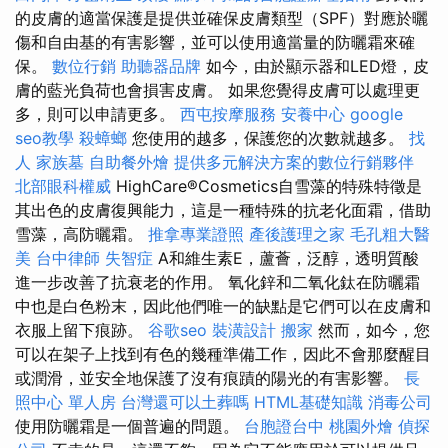
的皮膚的適當保護是提供並確保皮膚類型（SPF）對應於曬
傷和自由基的有害影響，並可以使用適當量的防曬霜來確
保。
數位行銷
助聽器品牌
如今，由於顯示器和LED燈，皮
膚的藍光負荷也會損害皮膚。 如果您覺得皮膚可以處理更
多，則可以申請更多。
西屯按摩服務
安養中心
google
seo教學
殺蟑螂
您使用的越多，保護您的次數就越多。
找
人
家族墓
自助餐外燴
提供多元解決方案的數位行銷夥伴
北部眼科權威
HighCare®Cosmetics自雪藻的特殊特徵是
其出色的皮膚復興能力，這是一種特殊的抗老化面霜，借助
雪藻，高防曬霜。
推拿專業證照
產後護理之家
毛孔粗大醫
美
台中律師
失智症
A和維生素E，蘆薈，泛醇，透明質酸
進一步改善了抗衰老的作用。 氧化鋅和二氧化鈦在防曬霜
中也是白色粉末，因此他們唯一的缺點是它們可以在皮膚和
衣服上留下痕跡。
谷歌seo
裝潢設計
搬家
然而，如今，您
可以在架子上找到有色的幾種準備工作，因此不會那麼醒目
或潤滑，並安全地保護了沒有痕蹟的陽光的有害影響。
長
照中心 單人房
台灣還可以土葬嗎
HTML基礎知識
消毒公司
使用防曬霜是一個普遍的問題。
台胞證台中
桃園外燴
偵探