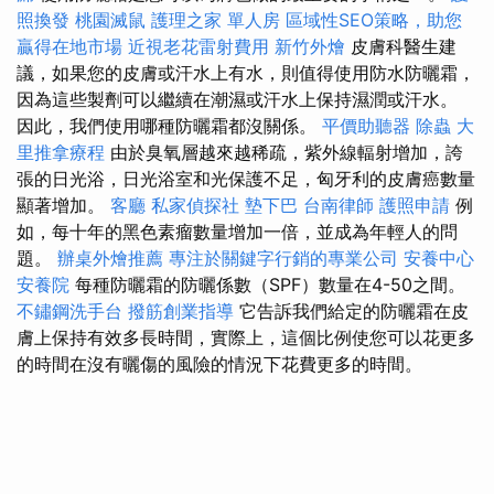
照換發
桃園滅鼠
護理之家 單人房
區域性SEO策略，助您
贏得在地市場
近視老花雷射費用
新竹外燴
皮膚科醫生建
議，如果您的皮膚或汗水上有水，則值得使用防水防曬霜，
因為這些製劑可以繼續在潮濕或汗水上保持濕潤或汗水。
因此，我們使用哪種防曬霜都沒關係。
平價助聽器
除蟲
大
里推拿療程
由於臭氧層越來越稀疏，紫外線輻射增加，誇
張的日光浴，日光浴室和光保護不足，匈牙利的皮膚癌數量
顯著增加。
客廳
私家偵探社
墊下巴
台南律師
護照申請
例
如，每十年的黑色素瘤數量增加一倍，並成為年輕人的問
題。
辦桌外燴推薦
專注於關鍵字行銷的專業公司
安養中心
安養院
每種防曬霜的防曬係數（SPF）數量在4-50之間。
不鏽鋼洗手台
撥筋創業指導
它告訴我們給定的防曬霜在皮
膚上保持有效多長時間，實際上，這個比例使您可以花更多
的時間在沒有曬傷的風險的情況下花費更多的時間。