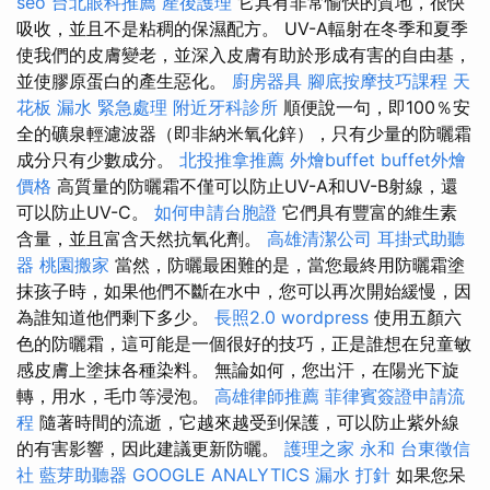
seo
台北眼科推薦
產後護理
它具有非常愉快的質地，很快
吸收，並且不是粘稠的保濕配方。 UV-A輻射在冬季和夏季
使我們的皮膚變老，並深入皮膚有助於形成有害的自由基，
並使膠原蛋白的產生惡化。
廚房器具
腳底按摩技巧課程
天
花板 漏水 緊急處理
附近牙科診所
順便說一句，即100％安
全的礦泉輕濾波器（即非納米氧化鋅），只有少量的防曬霜
成分只有少數成分。
北投推拿推薦
外燴buffet
buffet外燴
價格
高質量的防曬霜不僅可以防止UV-A和UV-B射線，還
可以防止UV-C。
如何申請台胞證
它們具有豐富的維生素
含量，並且富含天然抗氧化劑。
高雄清潔公司
耳掛式助聽
器
桃園搬家
當然，防曬最困難的是，當您最終用防曬霜塗
抹孩子時，如果他們不斷在水中，您可以再次開始緩慢，因
為誰知道他們剩下多少。
長照2.0
wordpress
使用五顏六
色的防曬霜，這可能是一個很好的技巧，正是誰想在兒童敏
感皮膚上塗抹各種染料。 無論如何，您出汗，在陽光下旋
轉，用水，毛巾等浸泡。
高雄律師推薦
菲律賓簽證申請流
程
隨著時間的流逝，它越來越受到保護，可以防止紫外線
的有害影響，因此建議更新防曬。
護理之家 永和
台東徵信
社
藍芽助聽器
GOOGLE ANALYTICS
漏水 打針
如果您呆