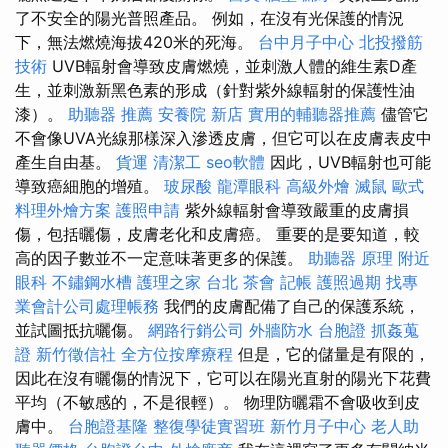
了不安全的陽光普照產品。 例如，在沒有光保護的情況
下，無法燃燒海拔420米的死海。
台中月子中心
北投撥筋
技術
UVB輻射會導致皮膚燃燒，並刺激人體的維生素D產
生，並刺激新黑色素的形成（針對紫外線輻射的保護性油
漆）。
助聽器 推薦
安養院 新店
實用的輔聽器推薦
儘管它
不會像UVA光線那樣深入滲透皮膚，但它可以在皮膚表皮中
產生自由基。
貨運
清潔工
seo軟體
因此，UVB輻射也可能
導致癌細胞的增殖。
玻尿酸
龍潭眼科
高級外燴
滅鼠
歐式
料理外燴方案
護照申請
紫外線輻射會導致嚴重的皮膚損
傷，包括曬傷，皮膚老化和皮膚癌。 重要的是要知道，較
高的因子數並不一定意味著更多的保護。
助聽器 原理
附近
眼科
不鏽鋼水槽
護理之家 台北
茶會
記帳
護照過期
找專
業會計公司處理帳務
我們的皮膚配備了自己的保護系統，
並試圖抵抗曬傷。
網路行銷公司
外牆防水
台胞證
抓姦蒐
證
新竹徵信社
全方位按摩療程
但是，它的儲量是有限的，
因此在沒有曬傷的情況下，它可以在陽光直射的陽光下花費
平均（不敏感的，不是很輕）。 物理防曬霜不會吸收到皮
膚中。
台胞證基隆
整復學徒實習班
新竹月子中心
老人助