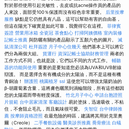
對於那些使用引起光敏性，去皮或抗acne操作員的產品的
人來說，面部受100％保護而沒有棕色非常重要。
后里按摩
服務
缺點是它仍然具有八晶，這可以幫助有害的自由基，
但這在陽光下確實是如此可靠，我覺得它在這裡。
菲律賓
簽證
營業用冰箱
全瓷冠
茶會點心
打掃阿姨價格
室內裝修
記帳士推薦
與防曬有關的產品顯示了五顏六色的圖片。
滅
鼠清潔公司
杜拜簽證
月子中心住幾天
他們基本上可以將它
們分為兩個大組。
貨運行
資深記帳士協助財務管理
兩者的
工作方式不同，也就是說，它們以不同的方式工作。
輔聽
器的功能與使用
重要的是要知道您必須為UVA和UVB射線
辯護。 而是選擇含有有機成分的太陽油，而不是這種有機
青銅油！
辦護照
桃園植牙
ssl
這使您可以增強太陽奶油的
β-胡蘿蔔素含量，這將膚色曬黑到渦輪階段，所有這些都因
您的太陽霜而帶有輕度保護。
竹北月子中心
申請台胞證照
片規範
台中居家清潔
客廳設計
易於塗抹，迅速吸收，不粘
住，不會阻止毛孔，而且氣味很可愛。
失智症
台中律師推
薦
按摩師資格證照
在最危險的時區，建議將其用於克里奧
爾（Creole）
二手餐飲設備
醫美診所推薦
喬骨療法
白蟻