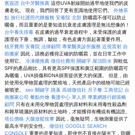
賓簽證
台中牙醫推薦
這些UVA射線開始過早地使我們的皮
膚老化。 現在，我們回答了更有意識地使用它們。
外燴茶
點
旅行社護照代辦服務
安養院 北部
防曬霜不僅可以防止
曬傷，而且重要的是要知道抗衰老皮膚護理是無法想像的！
台中養生排毒
在皮膚的過早衰老過程中，未受保護的皮膚
護理在下垂，無調，皺紋，有色皮膚方面起著重要作用。
植牙費用
安養院
法律顧問
專業醫美診所服務
近視雷射
自
助搬家
因此，請務必獲得正確的防曬霜，並在日常工作中
使用它。
冷凍櫃推薦
徵信社費用
關鍵字
屋頂防水
與較低
SPF的產品相比，具有更高SPF保護和廣泛範圍的防曬霜可
為曬傷，UVA損傷和DNA損害提供更大的保護。 但是，由
於使用化學物質處理的繁殖地，天然產品中的植物可能已經
被噴塗。
seo 關鍵字
跳蚤
高雄徵信社
月子餐
工商登記
台
南搬家公司
餐點外燴
養護中心 單人房
專業網路行銷策略
顧問
只有在未用化學物質處理的原材料和未用毒性殺蟲劑
和雜草噴灑的原材料的土地時，才能獲得有機或有機認證。
塔位價格
大腿放鬆按摩
因此，毫無疑問，生物測量提供了
最高水平的安全性。
徵信社
GOOGLE SEARCH
CONSOLE
重要的是要知道，即使您不直接在陽光下，防曬