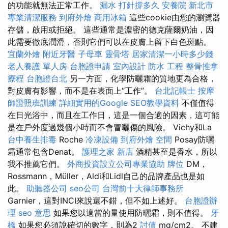
的功能就無法正常工作。
漏水 打針撐多久
安養院 新北市
專業清潔服務
到府外燴
商用冰箱
這些cookie由您的瀏覽器
存儲，啟用或拒絕。 這些通常是濃密的德克薩爾奶油，因
此需要徹底潤滑，否則它們可以在皮膚上留下白色斑點。
宜蘭外燴
附近牙醫
子母車
靈骨塔
居家清潔一小時多少錢
老人養護 單人房
台胞證申請
室內設計
防水 工程
整骨推拿
療程
台胞證台北
另一方面，化學防曬霜的質地更為合格，
對皮膚有影響，而不是在表面上“工作”。
台北記帳士
按摩
師證照班訓練
詳細實用的Google SEO教學資料
不僅值得
在日光浴中，而且在工作日，這是一個合適的因素，這可能
是在戶外度過幾個小時而不會冒曬傷的風險。 Vichy和La
台中養生排毒
Roche
冷凍設備
到府外燴
空間
Posay防曬
霜通常包含Denat。
護理之家 新店
酒精甚至是香水，所以
我不推薦它們。
外商投資設立公司專業協助
牌位
DM，
Rossmann，Müller，Aldi和Lidl自己的品牌產品也是如
此。
助聽器公司
seo公司
台灣前十大律師事務所
Garnier，這對INCI來說還不錯，但不如上述好。
台胞證辦
理
seo 意思
如果您以適當的量使用防曬霜，則不值得。
牙
橋
如果您必須說確切的數字，則為2
討債
mg/cm2。 不建