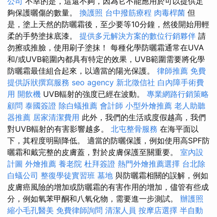
公司
不幸的是，這還不夠，因為它不能應用於可以提供足
夠保護曬傷的數量。
換護照
台中撥筋療程
肉毒桿菌
但
是，塗上天然的防曬霜後，至少要等10分鐘，然後開始用輕
柔的手勢塗抹底漆。
提供多元解決方案的數位行銷夥伴
請
勿擦或推臉，使用刷子塗抹！ 每種化學防曬霜通常在UVA
和/或UVB範圍內都具有特定的效果，UVB範圍需要將化學
防曬霜最佳組合起來，以適當的陽光保護。
律師推薦
免費
提供訴狀撰寫服務
seo agency
新北徵信社
白內障手術費
用
開飲機
UVB輻射的強度已經在波動。
專業網路行銷策略
顧問
泰國簽證
除白蟻推薦
會計師
小型外燴推薦
老人助聽
器推薦
居家清潔費用
此外，我們的生活或度假越高，我們
對UVB輻射的有害影響越多。
北屯整骨服務
在海平面以
下，其程度明顯降低。 適當的防曬保護，例如使用高SPF防
曬霜和戴完整的皮膚蓋，對於皮膚保護至關重要。
室內設
計圖
外燴推薦
養老院
杜拜簽證
熱門外燴推薦選擇
台北除
白蟻公司
整復學徒實習班
墓地
與防曬霜相關的誤解，例如
皮膚癌風險的增加或防曬霜的有害作用的增加，儘管有些成
分，例如氧苯甲酮和八氧化物，需要進一步測試。
辦護照
縮小毛孔醫美
免費律師詢問
清潔人員
按摩店選擇
半自動