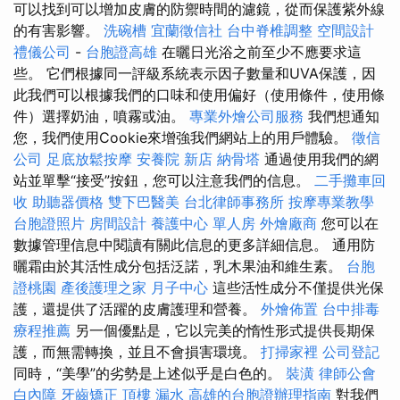
可以找到可以增加皮膚的防禦時間的濾鏡，從而保護紫外線
的有害影響。
洗碗槽
宜蘭徵信社
台中脊椎調整
空間設計
禮儀公司
-
台胞證高雄
在曬日光浴之前至少不應要求這
些。 它們根據同一評級系統表示因子數量和UVA保護，因
此我們可以根據我們的口味和使用偏好（使用條件，使用條
件）選擇奶油，噴霧或油。
專業外燴公司服務
我們想通知
您，我們使用Cookie來增強我們網站上的用戶體驗。
徵信
公司
足底放鬆按摩
安養院 新店
納骨塔
通過使用我們的網
站並單擊“接受”按鈕，您可以注意我們的信息。
二手攤車回
收
助聽器價格
雙下巴醫美
台北律師事務所
按摩專業教學
台胞證照片
房間設計
養護中心 單人房
外燴廠商
您可以在
數據管理信息中閱讀有關此信息的更多詳細信息。 通用防
曬霜由於其活性成分包括泛諾，乳木果油和維生素。
台胞
證桃園
產後護理之家 月子中心
這些活性成分不僅提供光保
護，還提供了活躍的皮膚護理和營養。
外燴佈置
台中排毒
療程推薦
另一個優點是，它以完美的惰性形式提供長期保
護，而無需轉換，並且不會損害環境。
打掃家裡
公司登記
同時，“美學”的劣勢是上述似乎是白色的。
裝潢
律師公會
白內障
牙齒矯正
頂樓 漏水
高雄的台胞證辦理指南
對我們