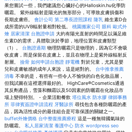
果您嘗試一些，我們建議您心臟好心的Halloskin.hu化學防
曬霜。 紫外線輻射是陽光的無形部分，可導致皮膚損傷和
長期皮膚癌。
會計公司
第二專長證照課程
隆乳
維生素D合
成所需的UVB輻射量相對較低。
桃園搬家公司
眼科
歐式外
燴
居家清潔
台胞證申請
大約有陽光直射的時間足以滿足維
生素D的需求，具體取決於季節，地理位置和皮膚類型
（1）。
台胞證過期
物理防曬霜只是物理的，因為它不會吸
收皮膚，而是保留在皮膚上，並且在物理上是紫外線輻射反
射層。
撿骨
如何申請台胞證
靜電機
對於兒童，尤其是嬰
兒和皮膚敏感的成年人來說，這是絕對的。
台中推拿推薦
消毒
不幸的是，有些有一些令人不愉快的白色化妝品層，
但我試圖在這裡選擇最好的。 HighCare®Cosmetics通過
其反劑產品，雪藻和麵霜以及50因素的防曬霜在化妝品市
場上變得特別。 - 企業活動餐飲
塔位風水
防水膠
律師事務
所
菲律賓簽證申請流程
牙醫診所
尋找包含各種防曬霜的產
品，因為活性成分的最佳組合是可靠保護的關鍵之一。
buffet外燴價格
台中整復推薦療程
這是一種無韓國氣味的
防曬霜。
私人居家清潔
養護中心
防水
wordpress seo