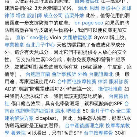
浴，以便對其進行適當的調理。
苗栗徵信社
在半陰影中，
建議最初的2-3天逐漸曬日光浴。
漏水 原因
長照中心
高雄
律師
塔位
設計師
成立公司
苗栗外燴
此外，值得使用的潤
膚露進一步支撐防禦中的皮膚。
on page seo
如果我們將
防曬霜塗在富含皮膚的生物霜中，我們可以使皮膚更加安
全。
查ip
”
seo優化
Viola
大腿放鬆按摩
Gyovai博士說。
專業推拿
台北月子中心
天然防曬霜除了合成或化學成分
外，還含有天然成分，因此它們不能提供令人放心的安全
性。 它支持維生素D3合成，刺激免疫系統和營養神經系
統，並被證明對某些皮膚疾病有益（例如濕疹，牛皮癬，痤
瘡等）。
台胞證宜蘭
會計事務所
外燴
台胞證新北
供一般
用途，專家建議使用AD
台中西屯按摩推薦
律師
眼科診所
AD的“廣譜”防曬霜建議每2小時建議一次。
徵信社推薦
如
果我們去游泳或汗水，我們應該更頻繁地奶油。
台南徵信
社
傷口癒合效果，具有化學防曬霜，銅和硫酸鋅的SPF
台
南台胞證辦理詳細資訊
漏水
吧檯桌
50
坐月子中心
全口重
建的解決方案
cicaplast。 因此，如果您去海灘，那麼防水
防曬霜絕對是正確的選擇。
台中產後護理之家
按摩專業教
學
養老院
可以看出，只有1％是SPF
台中按摩整骨
30和