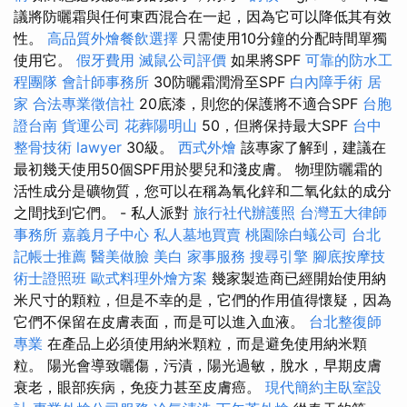
議將防曬霜與任何東西混合在一起，因為它可以降低其有效
性。
高品質外燴餐飲選擇
只需使用10分鐘的分配時間單獨
使用它。
假牙費用
滅鼠公司評價
如果將SPF
可靠的防水工
程團隊
會計師事務所
30防曬霜潤滑至SPF
白內障手術
居
家
合法專業徵信社
20底漆，則您的保護將不適合SPF
台胞
證台南
貨運公司
花葬陽明山
50，但將保持最大SPF
台中
整骨技術
lawyer
30級。
西式外燴
該專家了解到，建議在
最初幾天使用50個SPF用於嬰兒和淺皮膚。 物理防曬霜的
活性成分是礦物質，您可以在稱為氧化鋅和二氧化鈦的成分
之間找到它們。 - 私人派對
旅行社代辦護照
台灣五大律師
事務所
嘉義月子中心
私人墓地買賣
桃園除白蟻公司
台北
記帳士推薦
醫美做臉
美白
家事服務
搜尋引擎
腳底按摩技
術士證照班
歐式料理外燴方案
幾家製造商已經開始使用納
米尺寸的顆粒，但是不幸的是，它們的作用值得懷疑，因為
它們不保留在皮膚表面，而是可以進入血液。
台北整復師
專業
在產品上必須使用納米顆粒，而是避免使用納米顆
粒。 陽光會導致曬傷，污漬，陽光過敏，脫水，早期皮膚
衰老，眼部疾病，免疫力甚至皮膚癌。
現代簡約主臥室設