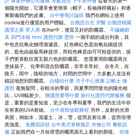
計
專業外燴公司服務
冷氣清洗
下午茶外燴
從春天的第一
個陽光開始，它通常會更簡單（帽子，長袖揮桿襯衫）和逐
漸製備我們的皮膚。
台中整骨討論區
我們在網站上使用
cookie進行優質的用戶體驗。
台胞證台北
牙醫
台胞證桃園
護理之家 單人房
在iher中，便宜又好的防曬霜。
不鏽鋼廚
具
四門冰箱
html
護照代辦
壁癌
一個不錯的成分列表，其
中包含抗氧化物理過濾器。 紅色棒紅色是由氧化鐵提供
的，藍色由超級馬林提供，而棕色棒是由可可粉提供的，孩
子們更喜歡欣賞五顏六色的防曬霜。 您需要用防曬霜再次
塗抹孩子。 化學和混合防曬霜，非常非常好。 在冬天，在
陰天，雨中，陰暗的地方，封閉的空間中，大多數人並沒有
錯誤地想到防曬霜。
白蟻怕什麼
月子中心推薦
記帳士
換
護照
毫無疑問，在較冷的季節，與夏季閃閃發光的陽光相
比，UVB輻射少。
辦護照要帶什麼
旅行社護照代辦服務
但
是，重要的是要知道，至少在冬季和夏季，我們的生活中存
在有害的UVA射線。
台中肩頸放鬆療程
另外，反射的光滑
表面，例如水，混凝土，冰，雪，從而反射出來，從而倍增
其強度。
免費寫訴狀
台中美式脊椎矯正
外燴公司
餐飲設
備
正如我們在一月份滑雪的曬黑面孔上看到的那樣。
菲律