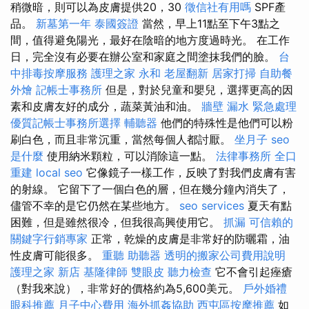
稍微暗，則可以為皮膚提供20，30
徵信社有用嗎
SPF產
品。
新墓第一年
泰國簽證
當然，早上11點至下午3點之
間，值得避免陽光，最好在陰暗的地方度過時光。 在工作
日，完全沒有必要在辦公室和家庭之間塗抹我們的臉。
台
中排毒按摩服務
護理之家 永和
老屋翻新
居家打掃
自助餐
外燴
記帳士事務所
但是，對於兒童和嬰兒，選擇更高的因
素和皮膚友好的成分，蔬菜黃油和油。
牆壁 漏水 緊急處理
優質記帳士事務所選擇
輔聽器
他們的特殊性是他們可以粉
刷白色，而且非常沉重，當然每個人都討厭。
坐月子
seo
是什麼
使用納米顆粒，可以消除這一點。
法律事務所
全口
重建
local seo
它像鏡子一樣工作，反映了對我們皮膚有害
的射線。 它留下了一個白色的層，但在幾分鐘內消失了，
儘管不幸的是它仍然在某些地方。
seo services
夏天有點
困難，但是雖然很冷，但我很高興使用它。
抓漏
可信賴的
關鍵字行銷專家
正常，乾燥的皮膚是非常好的防曬霜，油
性皮膚可能很多。
重聽 助聽器
透明的搬家公司費用說明
護理之家 新店
基隆律師
雙眼皮
聽力檢查
它不會引起痤瘡
（對我來說），非常好的價格約為5,600美元。
戶外婚禮
眼科推薦
月子中心費用
海外抓姦協助
西屯區按摩推薦
如