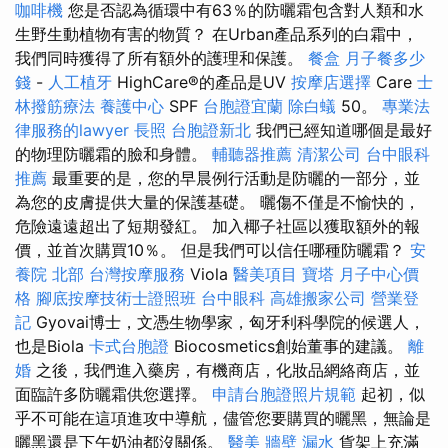
咖啡機
您是否認為循環中有63％的防曬霜包含對人類和水
生野生動植物有害的物質？ 在Urban產品系列的白霜中，
我們同時獲得了所有額外的護理和保護。
餐盒
月子餐多少
錢
-
人工植牙
HighCare®的產品是UV
按摩店選擇
Care
士
林撥筋療法
養護中心
SPF
台胞證宜蘭
除白蟻
50。
專業法
律服務的lawyer
長照
台胞證新北
我們已經知道哪個是最好
的物理防曬霜的臉和身體。
輔聽器推薦
清潔公司
台中眼科
推薦
最重要的是，您的早晨例行活動是防曬的一部分，並
為您的皮膚提供大量的保護基礎。 曬傷不僅是不愉快的，
危險遠遠超出了短期發紅。 加入椰子社區以獲取額外的報
價，並首次購買10％。 但是我們可以信任哪種防曬霜？
安
養院 北部
台灣按摩服務
Viola
醫美項目
寶塔
月子中心價
格
腳底按摩技術士證照班
台中眼科
高雄搬家公司
營業登
記
Gyovai博士，文憑生物學家，匈牙利科學院的候選人，
也是Biola
卡式台胞證
Biocosmetics創始董事的建議。
離
婚
之後，我們進入藥房，有機商店，化妝品網絡商店，並
面臨許多防曬霜供您選擇。
申請台胞證照片規範
起初，似
乎不可能在這項進攻中導航，儘管您要購買的曬黑，無論是
曬黑還是下午奶油都沒關係。
醫美
牆壁 漏水
貨架上充滿