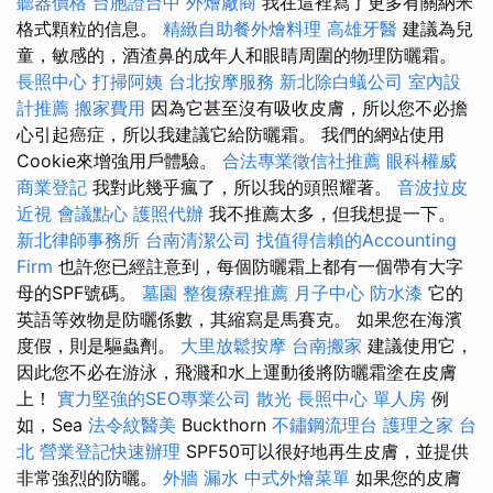
聽器價格
台胞證台中
外燴廠商
我在這裡寫了更多有關納米
格式顆粒的信息。
精緻自助餐外燴料理
高雄牙醫
建議為兒
童，敏感的，酒渣鼻的成年人和眼睛周圍的物理防曬霜。
長照中心
打掃阿姨
台北按摩服務
新北除白蟻公司
室內設
計推薦
搬家費用
因為它甚至沒有吸收皮膚，所以您不必擔
心引起癌症，所以我建議它給防曬霜。 我們的網站使用
Cookie來增強用戶體驗。
合法專業徵信社推薦
眼科權威
商業登記
我對此幾乎瘋了，所以我的頭照耀著。
音波拉皮
近視
會議點心
護照代辦
我不推薦太多，但我想提一下。
新北律師事務所
台南清潔公司
找值得信賴的Accounting
Firm
也許您已經註意到，每個防曬霜上都有一個帶有大字
母的SPF號碼。
墓園
整復療程推薦
月子中心
防水漆
它的
英語等效物是防曬係數，其縮寫是馬賽克。 如果您在海濱
度假，則是驅蟲劑。
大里放鬆按摩
台南搬家
建議使用它，
因此您不必在游泳，飛濺和水上運動後將防曬霜塗在皮膚
上！
實力堅強的SEO專業公司
散光
長照中心 單人房
例
如，Sea
法令紋醫美
Buckthorn
不鏽鋼流理台
護理之家 台
北
營業登記快速辦理
SPF50可以很好地再生皮膚，並提供
非常強烈的防曬。
外牆 漏水
中式外燴菜單
如果您的皮膚