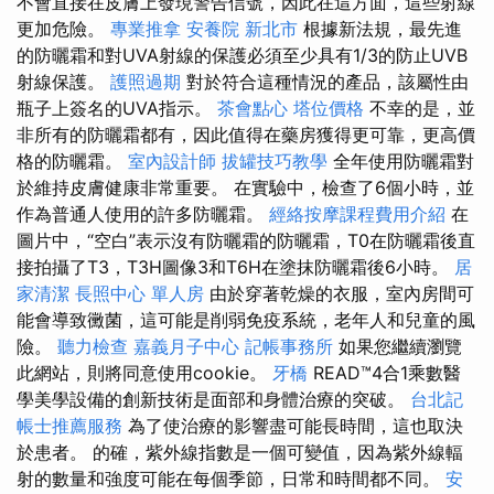
不會直接在皮膚上發現警告信號，因此在這方面，這些射線
更加危險。
專業推拿
安養院 新北市
根據新法規，最先進
的防曬霜和對UVA射線的保護必須至少具有1/3的防止UVB
射線保護。
護照過期
對於符合這種情況的產品，該屬性由
瓶子上簽名的UVA指示。
茶會點心
塔位價格
不幸的是，並
非所有的防曬霜都有，因此值得在藥房獲得更可靠，更高價
格的防曬霜。
室內設計師
拔罐技巧教學
全年使用防曬霜對
於維持皮膚健康非常重要。 在實驗中，檢查了6個小時，並
作為普通人使用的許多防曬霜。
經絡按摩課程費用介紹
在
圖片中，“空白”表示沒有防曬霜的防曬霜，T0在防曬霜後直
接拍攝了T3，T3H圖像3和T6H在塗抹防曬霜後6小時。
居
家清潔
長照中心 單人房
由於穿著乾燥的衣服，室內房間可
能會導致黴菌，這可能是削弱免疫系統，老年人和兒童的風
險。
聽力檢查
嘉義月子中心
記帳事務所
如果您繼續瀏覽
此網站，則將同意使用cookie。
牙橋
READ™4合1乘數醫
學美學設備的創新技術是面部和身體治療的突破。
台北記
帳士推薦服務
為了使治療的影響盡可能長時間，這也取決
於患者。 的確，紫外線指數是一個可變值，因為紫外線輻
射的數量和強度可能在每個季節，日常和時間都不同。
安