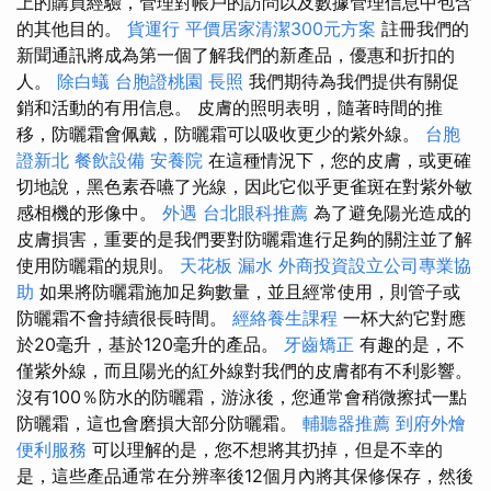
上的購買經驗，管理對帳戶的訪問以及數據管理信息中包含
的其他目的。
貨運行
平價居家清潔300元方案
註冊我們的
新聞通訊將成為第一個了解我們的新產品，優惠和折扣的
人。
除白蟻
台胞證桃園
長照
我們期待為我們提供有關促
銷和活動的有用信息。 皮膚的照明表明，隨著時間的推
移，防曬霜會佩戴，防曬霜可以吸收更少的紫外線。
台胞
證新北
餐飲設備
安養院
在這種情況下，您的皮膚，或更確
切地說，黑色素吞嚥了光線，因此它似乎更雀斑在對紫外敏
感相機的形像中。
外遇
台北眼科推薦
為了避免陽光造成的
皮膚損害，重要的是我們要對防曬霜進行足夠的關注並了解
使用防曬霜的規則。
天花板 漏水
外商投資設立公司專業協
助
如果將防曬霜施加足夠數量，並且經常使用，則管子或
防曬霜不會持續很長時間。
經絡養生課程
一杯大約它對應
於20毫升，基於120毫升的產品。
牙齒矯正
有趣的是，不
僅紫外線，而且陽光的紅外線對我們的皮膚都有不利影響。
沒有100％防水的防曬霜，游泳後，您通常會稍微擦拭一點
防曬霜，這也會磨損大部分防曬霜。
輔聽器推薦
到府外燴
便利服務
可以理解的是，您不想將其扔掉，但是不幸的
是，這些產品通常在分辨率後12個月內將其保修保存，然後