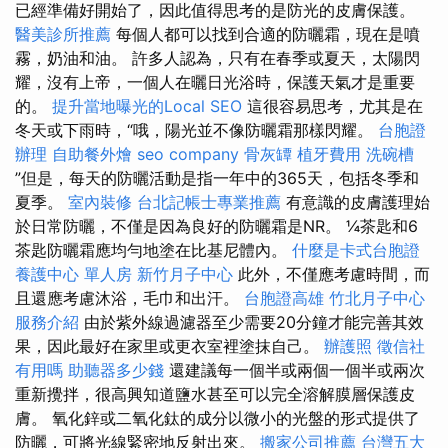
已經準備好開始了，因此值得思考的是防光的皮膚保護。
醫美診所推薦
每個人都可以找到合適的防曬霜，現在是噴
霧，奶油和油。 許多人認為，只有在春季或夏天，太陽閃
耀，沒有上帝，一個人在曬日光浴時，保護天氣才是重要
的。
提升當地曝光的Local SEO
這很容易思考，尤其是在
冬天或下雨時，“哦，陽光並不像防曬霜那樣閃耀。
台胞證
辦理
自助餐外燴
seo company
骨灰罈
植牙費用
洗碗槽
”但是，每天的防曬活動是指一年中的365天，包括冬季和
夏季。
室內裝修
台北記帳士專業推薦
有意識的皮膚護理始
於日常防曬，不僅是因為良好的防曬霜是NR。 ¼茶匙和6
茶匙防曬霜應均勻地塗在比基尼體內。
什麼是卡式台胞證
養護中心 單人房
新竹月子中心
此外，不僅應考慮時間，而
且還應考慮沐浴，毛巾和出汗。
台胞證高雄
竹北月子中心
服務介紹
由於紫外線過濾器至少需要20分鐘才能完善其效
果，因此最好在家里或更衣室裡塗抹自己。
辦護照
徵信社
有用嗎
助聽器多少錢
還建議每一個半或兩個一個半或兩次
重新攪拌，很高興知道鹽水甚至可以完全溶解膜層保護皮
膚。 氧化鋅或二氧化鈦的成分以微小的光盤的形式提供了
防曬，可將光線緊密地反射出來。
搬家公司推薦
台灣五大