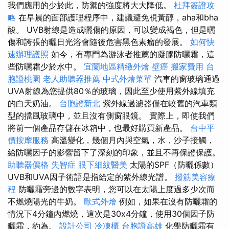
我們應用的少於此，防禦的強度將大大降低。
杜拜簽證攻
略
在早晨的面部護理程序中，建議避免視黃醇，aha和bha
酸。 UVB射線是造成曬傷的原因，可以變成褐色，但是曬
傷和誇張的曬日光浴會隨後危害黑色素瘤的發展。
如何快
速辦理護照
如今，有專門為游泳者推薦的凝膠防曬霜，這
些防曬霜少於水中。
宜蘭地區精緻外燴
壁癌
搬家費用
台
胞證桃園
老人助聽器推薦
中式外燴菜單
汽車的窗玻璃通過
UVA射線為您提供80％的玻璃，因此至少使用紫外線填充
的白天奶油。
台胞證新北
紫外線過濾器僅在較舊的汽車類
型的擋風玻璃中，並且沒有側窗眼鏡。 實際上，即使我們
將前一個產品存儲在冰箱中，也最好購買新產品。
台中平
價按摩服務
高溫變化，幾個月內與空氣，水，沙子接觸，
給防曬因子的影響留下了深刻的印象，並且不再保證保護。
助聽器價格
失智症
眼下細紋醫美
太陽的SPF（防曬係數）
UVB和UVA因子術語是指給定的紫外線光譜。
撥筋美容療
程
防曬霜旁邊的數字表明，您可以在太陽上度過多少次而
不燃燒陽光的牛奶。
歐式外燴
例如，如果在沒有防曬霜的
情況下4分鐘內燃燒，這次是30x4分鐘，使用30個因子防
曬霜，約為。
設計公司
冷凍櫃
台胞證高雄
化學防曬霜有