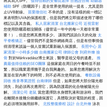
將其寫入SPF。
值得信賴的安養院選擇
台胞證台南
助聽器
補助
SPF（防曬因子）是全世界使用的統一提名，尤其是防
止UVB射線。
苗栗徵信社
不幸的是，沒有這樣的統一標記
來表明對UVA的保護程度，但是我們將立即描述使用了哪些
標記以及其含義。
私人居家清潔
台北搬家公司
近視雷射
您使用防曬霜都沒關係（儘管這一年中的每一天都非常重
要！），但是您將其應用多少。 讓我們談談白天的化妝
太
平脊椎矯正
- 儘管我們不是製作網絡商店，但是有些事情值
得清理來談論一個人並嘗試重新融入保護膜。
長照中心
居
家清潔一小時多少錢
台南搬家公司
律師公會
到府外燴
撿
骨
對於Márkvadász博士來說，醫學是祖父母的遺產。
推
薦最值得信賴的SEO團隊
這個家庭在周日的午餐時並不頻
繁，所以職業選擇幾乎是自我興趣的。 如果您應用解決方
案並在室內剩下的時間，則不必再次使用奶油。
餐飲設備
回收
推拿專業證照
台南律師
但是，如果您將大部分陽光都
消失，則必須再次應用它，因為防護霜的化合物被陽光分
解。
清潔公司
老鼠
當您選擇防水身體乳液和游泳時，我們
在離開水後幾分鍾繼續保護它，具體取決於電阻的程度，因
此必須增加施用頻率。
北投整復療程
設計
台北外燴
泳衣