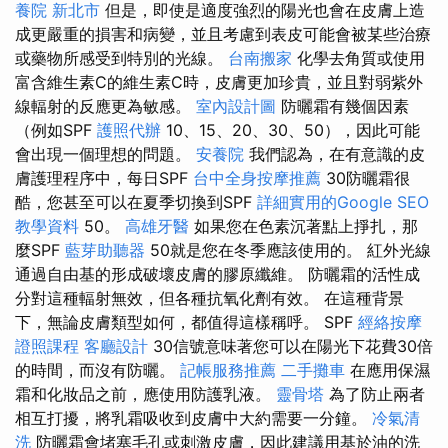
養院 新北市
但是，即使是適度強烈的陽光也會在皮膚上造
成更嚴重的損害和病變，並且考慮到表皮可能會被某些治療
或藥物所感受到特別的光線。
台南搬家
化學去角質或使用
富含維生素C的維生素C時，皮膚更加珍貴，並且對弱紫外
線輻射的反應更為敏感。
室內設計圖
防曬霜有幾個因素
（例如SPF
護照代辦
10、15、20、30、50），因此可能
會出現一個理想的問題。
安養院
我們認為，在有意識的皮
膚護理程序中，每日SPF
台中全身按摩推薦
30防曬霜很
酷，您甚至可以在夏季切換到SPF
詳細實用的Google SEO
教學資料
50。
高雄牙醫
如果您在色素沉著點上掙扎，那
麼SPF
藍芽助聽器
50就是您在冬季應該使用的。 紅外光線
通過自由基的形成破壞皮膚的膠原纖維。 防曬霜的活性成
分對這種輻射無效，但各種抗氧化劑有效。 在這種背景
下，無論皮膚類型如何，都值得這樣稱呼。 SPF
經絡按摩
證照課程
客廳設計
30信號意味著您可以在陽光下花費30倍
的時間，而沒有防曬。
記帳服務推薦
二手攤車
在應用保濕
霜和化妝品之前，應使用防護乳液。
靈骨塔
為了防止兩者
相互打擾，將乳霜吸收到皮膚中大約需要一分鐘。
冷氣清
洗
防曬霜會堵塞毛孔或刺激皮膚，因此建議用基於油的洗