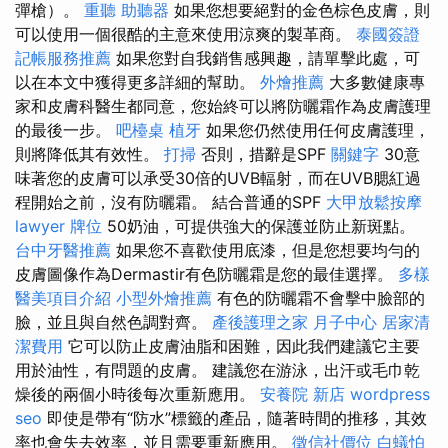
彈槍）。
重聽 助聽器
如果您想要絕對的金色棕色皮膚，則
可以使用一個很酷的主意來使用涼爽的製革商。
泰國簽證
記帳服務推薦
如果您對自我銷售感興趣，請單擊此處，可
以在本文中獲得更多詳細的幫助。
外燴推薦
大多數健康專
家和皮膚科醫生都同意，您始終可以將防曬霜作為皮膚護理
的最後一步。
吧檯桌
植牙
如果您仍然使用任何皮膚護理，
則將降低其有效性。
打掃
否則，措辭是SPF
關鍵字
30意
味著您的皮膚可以承受30倍的UVB輻射，而在UVB腮紅過
程開始之前，沒有防曬霜。 結合普通的SPF
大甲放鬆按摩
lawyer
牌位
50奶油，可提供強大的保護並防止新斑點。
台中牙醫推薦
如果您不喜歡使用底漆，但是您想要均勻的
皮膚圖像作為Dermastir有色防曬霜是您的最佳選擇。
多樣
醫美項目介紹
小型外燴推薦
有色的防曬霜不會擊中臉部的
臉，並且與自然色調對齊。
產後護理之家 月子中心
居家清
潔費用
它可以防止皮膚油脂和困難，因此我們建議它主要
用於油性，有問題的皮膚。 建議您在游泳，出汗或毛巾乾
燥後的兩個小時後每次重新應用。
安養院 新店
wordpress
seo
即使是帶有“防水”標籤的產品，隨著時間的推移，其效
率也會失去效率，並且需要重新應用。
徵信社價位
白蟻怕