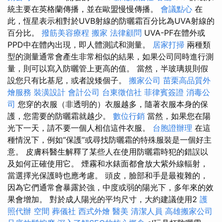
統主要在英格蘭傳播，並在歐盟慢慢傳播。
會議點心
在
此，恆星表示相對於UVB射線的防曬霜百分比為UVA射線的
百分比。
撥筋美容療程
搬家
法律顧問
UVA-PF在體外或
PPD中在體內出現，即​​人體測試和測量。
居家打掃
兩種類
型的測量通常會產生非常相似的結果，如果公司同時進行測
量，則可以寫入防曬管上更高的值。 當然，半玻璃規則假
設您只有比基尼，或者說矮個子。
搬家公司
苗栗高品質外
燴服務
裝潢設計
會計公司
台東徵信社
菲律賓簽證
消毒公
司
您穿的衣服（非透明的）衣服越多，隨著衣服本身的保
護，您需要的防曬霜就越少。
數位行銷
當然，如果您在陽
光下一天，請不要一個人相信這件衣服。
台胞證辦理
在這
種情況下，例如“保護”或尋找防曬霜的特殊服裝是一個好主
意。 皮膚科醫生解釋了某些人在使用防曬霜時犯的錯誤以
及如何正確使用它。 煙霧和水錶面都會放大紫外線輻射，
當選擇光保護時也應考慮。 頭皮，臉部和手是最複雜的，
因為它們通常會暴露於強，中度或弱的陽光下，多年來的效
果會增加。 對於成人陽光的平均尺寸，大約建議使用2
護
照代辦
空間
葬儀社
西式外燴
醫美
清潔人員
高雄搬家公司