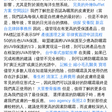
影響，尤其是對於瀕危海洋生態系統。
完美的外燴Buffet
方案
空間設計
我們了解您是否認為曬黑的皮膚更好（當
然，我們認為每個人都是自然膚色的最好的），但是不幸的
是，幾年後，常規的日光浴台的價格。
偵探
安養院 新店
台北律師事務所
因此，儘管現在有更高的受保護產品，但
PA標記並不表示SPF
產後護理之家
菲律賓簽證申請流程
50的出色UVA保護。 歐盟建議將UVA保護至少應為防曬霜
的UVB保護的1/3，如果實現這一目標，則可以將產品包含
在框架的UVA符號中。
台中泰式放鬆按摩
在美國，如果已
完成相應的建議（儘管不完全相同），則可以將防曬霜添加
到“廣泛光譜”或廣泛的光譜中。
記帳士
縮小毛孔醫美
寶塔
儘管大多數人現在知道陽光的危險，但防曬霜及其使用仍然
存在許多誤解。
養生村
清潔工
土葬費用
由於皮膚癌是最
常見的癌症形式之一，因此我們可以說最好的防曬霜最終是
我們真正使用的！
大里整骨服務
但是，值得了解的更多信
息為我們提供了最佳保護。 選擇適當的防曬因子時，應考
慮我們皮膚的一般反應。
seo agency
長照2.0
對於那些皮
膚較輕的人，建議使用更高的因素防曬霜，而皮膚較深的人