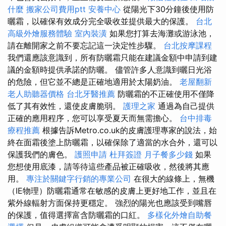
什麼
搬家公司費用ptt
安養中心
從陽光下30分鐘後使用防
曬霜，以確保有效成分完全吸收並提供最大的保護。
台北
高級外燴服務體驗
室內裝潢
如果您打算去海灘或游泳池，
請在離開家之前不要忘記這一決定性步驟。
台北按摩課程
我們還應該意識到，所有防曬霜只能在建議金額中申請到建
議的金額時提供承諾的防曬。 儘管許多人意識到曬日光浴
的危險，但它並不總是正確地適用於太陽奶油。
老屋翻新
老人助聽器價格
台北牙醫推薦
防曬霜的不正確使用不僅降
低了其有效性，還使皮膚脆弱。
護理之家
通過為自己提供
正確的應用程序，您可以享受夏天而無需擔心。
台中排毒
療程推薦
根據告訴Metro.co.uk的皮膚護理專家的說法，始
終在面霜後塗上防曬霜，以確保除了適當的水合外，還可以
保護我們的膚色。
護照申請
杜拜簽證
月子餐多少錢
如果
您想使用底漆，請等待這些產品被正確吸收，然後將其應
用。
專注於關鍵字行銷的專業公司
在很大的線條上，無機
（IE物理）防曬霜通常在敏感的皮膚上更好地工作，並且在
紫外線輻射方面保持更穩定。 強烈的陽光也應該受到嘴唇
的保護，值得選擇富含防曬霜的口紅。
多樣化外燴自助餐