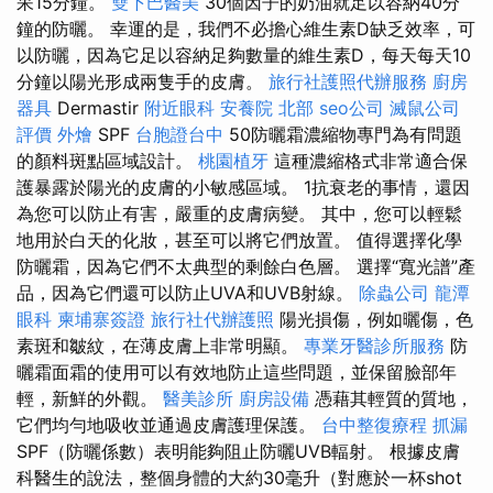
呆15分鐘。
雙下巴醫美
30個因子的奶油就足以容納40分
鐘的防曬。 幸運的是，我們不必擔心維生素D缺乏效率，可
以防曬，因為它足以容納足夠數量的維生素D，每天每天10
分鐘以陽光形成兩隻手的皮膚。
旅行社護照代辦服務
廚房
器具
Dermastir
附近眼科
安養院 北部
seo公司
滅鼠公司
評價
外燴
SPF
台胞證台中
50防曬霜濃縮物專門為有問題
的顏料斑點區域設計。
桃園植牙
這種濃縮格式非常適合保
護暴露於陽光的皮膚的小敏感區域。 1抗衰老的事情，還因
為您可以防止有害，嚴重的皮膚病變。 其中，您可以輕鬆
地用於白天的化妝，甚至可以將它們放置。 值得選擇化學
防曬霜，因為它們不太典型的剩餘白色層。 選擇“寬光譜”產
品，因為它們還可以防止UVA和UVB射線。
除蟲公司
龍潭
眼科
柬埔寨簽證
旅行社代辦護照
陽光損傷，例如曬傷，色
素斑和皺紋，在薄皮膚上非常明顯。
專業牙醫診所服務
防
曬霜面霜的使用可以有效地防止這些問題，並保留臉部年
輕，新鮮的外觀。
醫美診所
廚房設備
憑藉其輕質的質地，
它們均勻地吸收並通過皮膚護理保護。
台中整復療程
抓漏
SPF（防曬係數）表明能夠阻止防曬UVB輻射。 根據皮膚
科醫生的說法，整個身體的大約30毫升（對應於一杯shot