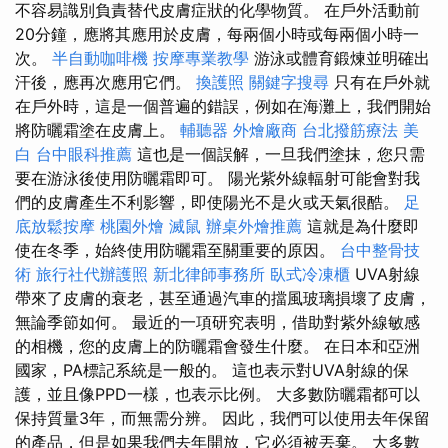
不容易識別負責替代皮膚症狀的化學物質。 在戶外活動前
20分鐘，應將其應用於皮膚，每兩個小時或每兩個小時一
次。
半自動咖啡機
按摩專業教學
游泳或體育鍛煉並明確出
汗後，應再次應用它們。
換護照
關鍵字搜尋
只有在戶外就
在戶外時，這是一個普遍的錯誤，例如在海灘上，我們開始
將防曬霜塗在皮膚上。
輔聽器
外燴廠商
台北撥筋療法
美
白
台中眼科推薦
這也是一個誤解，一旦我們塗抹，您只需
要在游泳後使用防曬霜即可。 陽光紫外線輻射可能會對我
們的皮膚產生不利影響，即使陽光不是火或天氣很酷。
足
底放鬆按摩
桃園外燴
滅鼠
辦桌外燴推薦
這就是為什麼即
使在冬季，始終使用防曬霜至關重要的原因。
台中整骨技
術
旅行社代辦護照
新北律師事務所
臥式冷凍櫃
UVA射線
帶來了皮膚的衰老，甚至通過汽車的擋風玻璃損壞了皮膚，
無論季節如何。 最近的一項研究表明，借助對紫外線敏感
的相機，您的皮膚上的防曬霜會發生什麼。 在日本和亞洲
國家，PA標記系統是一般的。 這也表示對UVA射線的保
護，並且像PPD一樣，也表示比例。 大多數防曬霜都可以
保持質量3年，而無需分辨。 因此，我們可以使用去年保留
的產品，但是如果我們去年開放，它必須被丟棄。 大多數