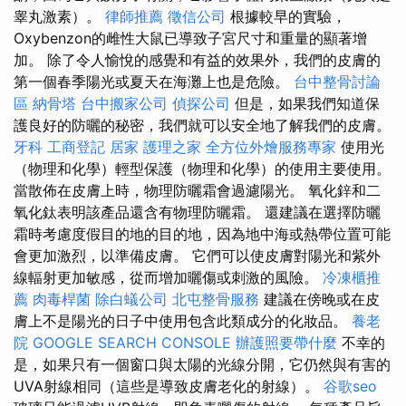
睾丸激素）。
律師推薦
徵信公司
根據較早的實驗，
Oxybenzon的雌性大鼠已導致子宮尺寸和重量的顯著增
加。 除了令人愉悅的感覺和有益的效果外，我們的皮膚的
第一個春季陽光或夏天在海灘上也是危險。
台中整骨討論
區
納骨塔
台中搬家公司
偵探公司
但是，如果我們知道保
護良好的防曬的秘密，我們就可以安全地了解我們的皮膚。
牙科
工商登記
居家
護理之家
全方位外燴服務專家
使用光
（物理和化學）輕型保護（物理和化學）的使用主要使用。
當散佈在皮膚上時，物理防曬霜會過濾陽光。 氧化鋅和二
氧化鈦表明該產品還含有物理防曬霜。 還建議在選擇防曬
霜時考慮度假目的地的目的地，因為地中海或熱帶位置可能
會更加激烈，以準備皮膚。 它們可以使皮膚對陽光和紫外
線輻射更加敏感，從而增加曬傷或刺激的風險。
冷凍櫃推
薦
肉毒桿菌
除白蟻公司
北屯整骨服務
建議在傍晚或在皮
膚上不是陽光的日子中使用包含此類成分的化妝品。
養老
院
GOOGLE SEARCH CONSOLE
辦護照要帶什麼
不幸的
是，如果只有一個窗口與太陽的光線分開，它仍然與有害的
UVA射線相同（這些是導致皮膚老化的射線）。
谷歌seo