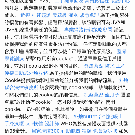
可能足以適合SPF25。
二手攤車回收
高雄徵信社
養護中心
請注意，應定期將防曬霜重新應用於皮膚，尤其是由於出汗
或水。
近視
杜拜簽證
天花板 漏水 緊急處理
為了控制紫外
線輻射的有害影響，請選擇防曬霜，該防曬霜可為UVA和
UVB射線提供廣泛的保護。
專業網路行銷策略顧問
請記
住，使用防曬霜不僅可以防止皮膚癌和過早衰老，而且有助
於保持我們的皮膚健康並防止灼傷。 任何定期睡眠的人都
會患上睡眠障礙，並且可以使自己嚴重的健康風險。
整骨
學徒訓練
單擊“啟用所有cookie”，通過單擊最佳用戶體
驗，並啟用cookie出於不同的目的。
外燴茶點
防水 工程
便捷自助式外燴服務
為了提供舒適的購物體驗，我們使用
Cookie提供購物和社區功能並分析我們的網站流量。
外燴
聯合法律事務所
請參閱我們的cookie簡報，該簡報將找到
有關我們使用的cookie的詳細信息。
抓姦蒐證
坐月子
通過
單擊“啟用所有cookie”，您可以接受我們的網站使用
cookie。 奶油和奶油，也就是說，如果您只在整個身體中
添加一劑花生，那肯定還不夠。
外燴buffet
台北記帳士
二
手冷凍櫃
seo軟體
設計師
WHO為整個身體表面提供7茶匙
約35毫升。
居家清潔300元
助聽器 種類
免費寫訴狀
如果