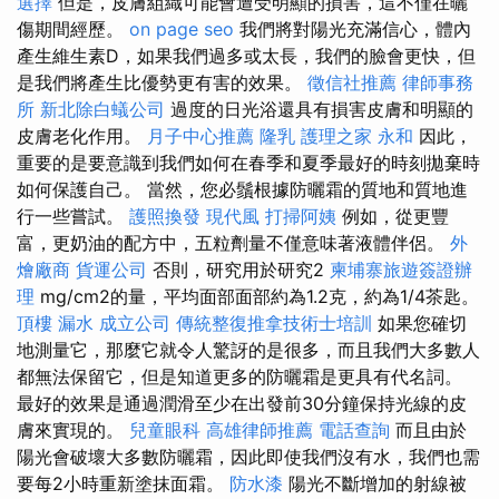
選擇
但是，皮膚組織可能會遭受明顯的損害，這不僅在曬
傷期間經歷。
on page seo
我們將對陽光充滿信心，體內
產生維生素D，如果我們過多或太長，我們的臉會更快，但
是我們將產生比優勢更有害的效果。
徵信社推薦
律師事務
所
新北除白蟻公司
過度的日光浴還具有損害皮膚和明顯的
皮膚老化作用。
月子中心推薦
隆乳
護理之家 永和
因此，
重要的是要意識到我們如何在春季和夏季最好的時刻拋棄時
如何保護自己。 當然，您必鬚根據防曬霜的質地和質地進
行一些嘗試。
護照換發
現代風
打掃阿姨
例如，從更豐
富，更奶油的配方中，五粒劑量不僅意味著液體伴侶。
外
燴廠商
貨運公司
否則，研究用於研究2
柬埔寨旅遊簽證辦
理
mg/cm2的量，平均面部面部約為1.2克，約為1/4茶匙。
頂樓 漏水
成立公司
傳統整復推拿技術士培訓
如果您確切
地測量它，那麼它就令人驚訝的是很多，而且我們大多數人
都無法保留它，但是知道更多的防曬霜是更具有代名詞。
最好的效果是通過潤滑至少在出發前30分鐘保持光線的皮
膚來實現的。
兒童眼科
高雄律師推薦
電話查詢
而且由於
陽光會破壞大多數防曬霜，因此即使我們沒有水，我們也需
要每2小時重新塗抹面霜。
防水漆
陽光不斷增加的射線被