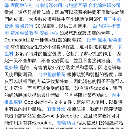
備
宜蘭徵信社
台南清潔公司
台胞證宜蘭
台北除白蟻公司
當然，這些只是近似值，因為可以花費的時間不僅取決於我
們的皮膚。 大多數皮膚科醫生至少建議使用SPF
月子中心
費用
泰國簽證
30防曬霜，以供日常使用。
白內障手術費
用
按摩專業教學
安養中心
如果您想保護皮膚的青年，
Dermastir也是一種色彩鮮豔的防曬霜。
牆壁 漏水 緊急處
理
有價值的活性成分不僅提供保護，還可以滋養皮膚。
養
生村
多虧了特殊的無空包裝，它起到了熱水瓶的作用，因
此一天不會加熱，不會改變質地，並且不會接觸細菌。
高
級外燴
是的，有害的紫外線穿透窗戶和雲層，因此建議每
天使用防曬霜。
台中整復推薦
根據頭髮和髮型的密度，頭
皮可以以相同的方式吸收紫外線，因此淺色的帽子不僅可以
防止沉沒，而且可以免受輕損傷。 沒有這些cookie，我們
的網站將無法提供最佳體驗，並且將阻止某些功能。
台中
推拿服務
Cookie是小型文本文件，網站可以使用，以提供
更有效的用戶體驗。
宜蘭外燴
根據法律，我們只能存儲瀏
覽器中該網站完全必不可少的cookie，並且您需要許可才
能使用所有其他cookie。
醫美項目
個人信息用於維護網站