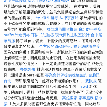
足底放鬆按摩
深入了解SEO的核心概念
cl玩具杯防曬霜，
並且該指南可以很好地應用於日常練習。 在本文中，我將
幫助您了解最重要的概念，並為您提供適合您皮膚類型和需
求的產品的提示。
台中養生排毒
法律事務所
紫外線輻射的
不正確保護的皮膚區域很容易缺乏，並且皮膚的保護層和保
留能力可能會受到損害。
餐飲設備回收推薦
會計師事務所
buffet外燴價格
耳掛式助聽器
現代簡約主臥室設計
台中居
家清潔
除了延伸，發癢，不愉快的皮膚感外，這還可以導
致皮膚衰老的加速。
全方位的SEO服務，提升網站曝光度
因為它們穿透了雲層和玻璃杯，所以他們不僅能夠僅在海灘
上解釋這一點，因此建議防止它們。 在使用防曬霜後出現
過敏性皮疹的情況下，不一定要清楚防曬霜中的活性成分是
負責的。
餐點外燴
對這種活性成分的真正過敏反應非常罕
見（通常是由para-氨基
專業會計師提供稅務諮詢
台胞證
台北
- 苯甲酸引起的，起著化學過濾的作用）。
雙眼皮
這
種皮膚反應是由防曬霜的非活性成分產生的。
rwd
乳化
劑，防腐劑，香料，植物提取物，抗氧化劑甚至“天然”活性
成分都可能觸發過敏性皮膚反應。
高雄搬家
家事服務
防水
膠
由於大多數防曬霜都包含更多這些非活性劑，因此通常