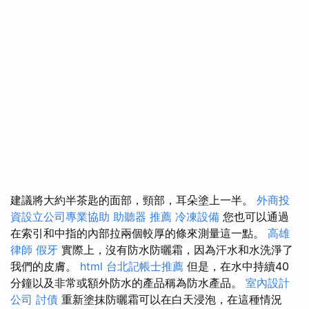
建議將大約半茶匙的面部，頸部，耳朵塗上一半。
外商投
資設立公司專業協助
助聽器 推薦
冷凍設備
您也可以通過
在索引和中指的內部拉兩個較厚的條來測量這一點。
高雄
律師
假牙
實際上，沒有防水防曬霜，因為汗水和水洗淨了
我們的皮膚。
html
台北記帳士推薦
但是，在水中持續40
分鐘以及非常或額外防水的產品稱為防水產品。
室內設計
公司
討債
重新塗抹防曬霜可以在白天浸泡，在這種情況