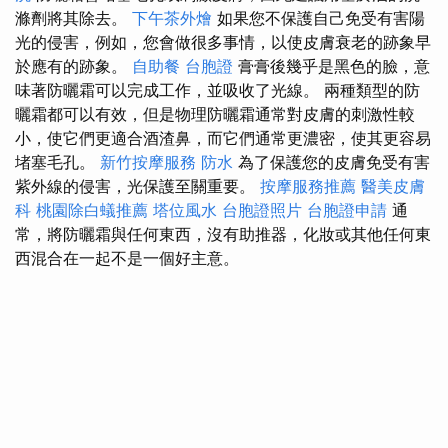
滌劑將其除去。
下午茶外燴
如果您不保護自己免受有害陽
光的侵害，例如，您會做很多事情，以使皮膚衰老的跡象早
於應有的跡象。
自助餐
台胞證
膏膏後幾乎是黑色的臉，意
味著防曬霜可以完成工作，並吸收了光線。 兩種類型的防
曬霜都可以有效，但是物理防曬霜通常對皮膚的刺激性較
小，使它們更適合酒渣鼻，而它們通常更濃密，使其更容易
堵塞毛孔。
新竹按摩服務
防水
為了保護您的皮膚免受有害
紫外線的侵害，光保護至關重要。
按摩服務推薦
醫美皮膚
科
桃園除白蟻推薦
塔位風水
台胞證照片
台胞證申請
通
常，將防曬霜與任何東西，沒有助推器，化妝或其他任何東
西混合在一起不是一個好主意。