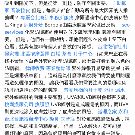
吸引到陽光下，但是從第一刻起，防守至關重要。
自助搬
家
音波拉皮
但是，每個人都會自動為所有最大因素的人推
薦嗎？
專屬台北會計事務所服務
摩爾過濾中心的皮膚科醫
生Kinga
到府外燴
Borbola由臨床腫瘤學家做出反應。
seo
services
化學防曬霜的使用對於皮膚護理和防曬霜至關重
要。 但是，他們有一個缺點，即他們經常在皮膚上留下白
色層，並具有並非每個人都喜歡的特徵感。
台北徵信社
打
掃家裡
北區按摩選擇
白蟻
茶會
月子中心
（如果您正在尋
找不會留下白色外套的物理防曬霜，那麼最好看五顏六色的
防曬霜。
律師收費
專業整骨師
紫外線很容易穿透雲層（甚
至是煙霧或車窗），這就是為什麼專家說我們需要使用防曬
霜避免曬傷的原因。 讓我們看看我們需要注意的是哪種術
語才能選擇正確的防曬霜。
營養均衡的月子餐
外牆 漏水
紫外線輻射的兩種主要類型，UVA和UVB輻射會損害皮膚。
桃園搬家公司
換護照
UVB輻射是造成曬傷的原因，而UVA
則更深地滲入皮膚並增加了皮膚癌的風險。
護理之家 永和
台北台胞證辦理中心
隆鼻
失智症
對於敏感或過敏反應，請
選擇非毛病和非酒精產品。 但是，防水解決方案可能是一
個疑問的原因，因為曾經應用的層可能會從皮膚中消失。