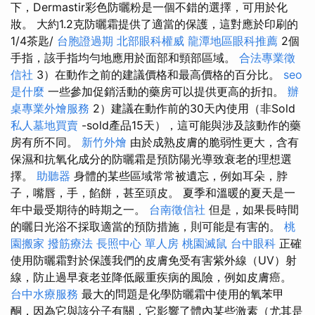
下，Dermastir彩色防曬粉是一個不錯的選擇，可用於化
妝。 大約1.2克防曬霜提供了適當的保護，這對應於印刷的
1/4茶匙/
台胞證過期
北部眼科權威
龍潭地區眼科推薦
2個
手指，該手指均勻地應用於面部和頸部區域。
合法專業徵
信社
3）在動作之前的建議價格和最高價格的百分比。
seo
是什麼
一些參加促銷活動的藥房可以提供更高的折扣。
辦
桌專業外燴服務
2）建議在動作前的30天內使用（非Sold
私人墓地買賣
-sold產品15天），這可能與涉及該動作的藥
房有所不同。
新竹外燴
由於成熟皮膚的脆弱性更大，含有
保濕和抗氧化成分的防曬霜是預防陽光導致衰老的理想選
擇。
助聽器
身體的某些區域常常被遺忘，例如耳朵，脖
子，嘴唇，手，餡餅，甚至頭皮。 夏季和溫暖的夏天是一
年中最受期待的時期之一。
台南徵信社
但是，如果長時間
的曬日光浴不採取適當的預防措施，則可能是有害的。
桃
園搬家
撥筋療法
長照中心 單人房
桃園滅鼠
台中眼科
正確
使用防曬霜對於保護我們的皮膚免受有害紫外線（UV）射
線，防止過早衰老並降低嚴重疾病的風險，例如皮膚癌。
台中水療服務
最大的問題是化學防曬霜中使用的氧苯甲
酮，因為它與該分子有關，它影響了體內某些激素（尤其是