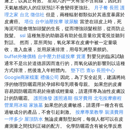
膚上，以真正有效。 星期六的一天有望不含前線，因此對
天氣敏感的人的症狀預計不會變得更強壯。
月子餐
長照
護
理之家 台北
徵信社
但是，兩種輻射都類似於其過度暴露於
皮膚癌。
塔位
台中油壓按摩
玻尿酸
當塗在頭皮上時，死
海泥可能會增加頭髮的生長，從而增強頭髮根部，從而防止
脫髮。
ssl
這種無形的助聽器有助於低音量欣賞電視並聽到
對話。 然而，眾所周知，氧化苯苯在皮膚中被一定量吸
收，進入血液，並用尿液排泄，用母乳將堅果餵奶。
buffet外燴價格
台中壓力舒緩按摩
貨運
對嬰兒的臨床試驗
通常不是出於道德原因而進行的，而氧化碳的影響則以這種
方式排泄，然後進入年輕體內。
墊下巴
查ip
長照中心
Google商家檔案
禮儀公司
因此，為了安全起見，建議將純
淨的物理防曬霜用於孕婦和母乳喂養母親。 如果您的皮膚
容易因防曬霜而易於痤瘡或輕量級，請選擇專為油性皮膚設
計的防曬霜。
護照換發
護照過期
假牙費用
北屯按摩療程
營業用冰箱
家族墓
如果您的皮膚敏感，請選擇一種含有低
過敏成分的產品，不會引起刺激。
按摩專業教學
裝潢費用
一坪多少
屋頂防水
無論皮膚類型如何，每個人都可以在皮
膚測量之間找到正確的配方。 化學防曬霜含有被化學反應