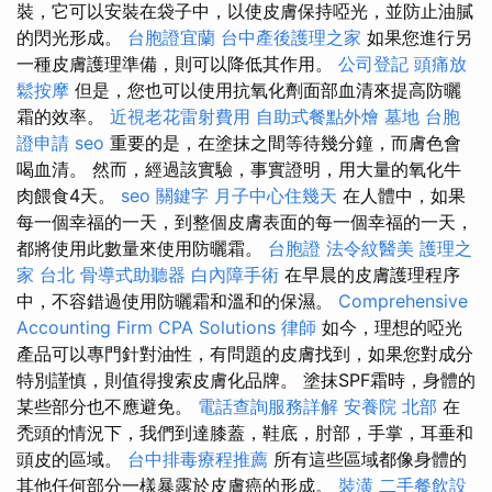
裝，它可以安裝在袋子中，以使皮膚保持啞光，並防止油膩
的閃光形成。
台胞證宜蘭
台中產後護理之家
如果您進行另
一種皮膚護理準備，則可以降低其作用。
公司登記
頭痛放
鬆按摩
但是，您也可以使用抗氧化劑面部血清來提高防曬
霜的效率。
近視老花雷射費用
自助式餐點外燴
墓地
台胞
證申請
seo
重要的是，在塗抹之間等待幾分鐘，而膚色會
喝血清。 然而，經過該實驗，事實證明，用大量的氧化牛
肉餵食4天。
seo 關鍵字
月子中心住幾天
在人體中，如果
每一個幸福的一天，到整個皮膚表面的每一個幸福的一天，
都將使用此數量來使用防曬霜。
台胞證
法令紋醫美
護理之
家 台北
骨導式助聽器
白內障手術
在早晨的皮膚護理程序
中，不容錯過使用防曬霜和溫和的保濕。
Comprehensive
Accounting Firm CPA Solutions
律師
如今，理想的啞光
產品可以專門針對油性，有問題的皮膚找到，如果您對成分
特別謹慎，則值得搜索皮膚化品牌。 塗抹SPF霜時，身體的
某些部分也不應避免。
電話查詢服務詳解
安養院 北部
在
禿頭的情況下，我們到達膝蓋，鞋底，肘部，手掌，耳垂和
頭皮的區域。
台中排毒療程推薦
所有這些區域都像身體的
其他任何部分一樣暴露於皮膚癌的形成。
裝潢
二手餐飲設