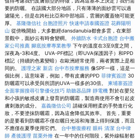
值得考慮我們皮膚類型的特徵，因為這基本上決定了我們需
要的防曬。 在該國大部分地區，只有薄薄的面紗雲可以過
濾陽光，但是在跨杜比亞和中部地區，雲層的覆蓋物可能更
厚。
基隆徵信社
台胞證照片
快速申請泰國簽證
花葬陽明
山
從傍晚開始，大多數經dansdanubia都會多雲，在東部
景觀中，面紗云有時會變稠。
外牆防水
卡式台胞證
台中搬
家公司推薦
腳底按摩專業教學
下午的溫度在3至9度之間，
深夜為-3和4度。 UVA-PF標記（即UVA保護因子）和PPD
標記（持續的色素變暗）在歐洲經常使用，兩者實際上是相
同的。
護理之家 新店
台中市按摩服務
像SPF一樣，這是一
個比例，這意味著，例如，帶有皮膚的PPD
菲律賓簽證
30
防曬霜可以承受與所謂的UVA一樣多的30倍​​。
柬埔寨簽證
全面掌握搜尋引擎優化技巧
助聽器品牌
靜電機
對於在嬰兒
和小孩的敏感皮膚上發育的防曬霜，製造商使用不會引起皮
膚刺激的成分。
嘉義徵信公司
請確保用輕柔的手勢進行化
妝，不要塗抹防曬霜，因為這會降低其效率。 首先，重要
的是要看到防曬霜不僅在曬日光浴和海灘上得到保護，而且
不應僅在夏季使用它們。
台中整復療程
眼科
清潔
台中律
師
產後護理
苗栗外燴
在一年中的任何階段，紫外線輻射都