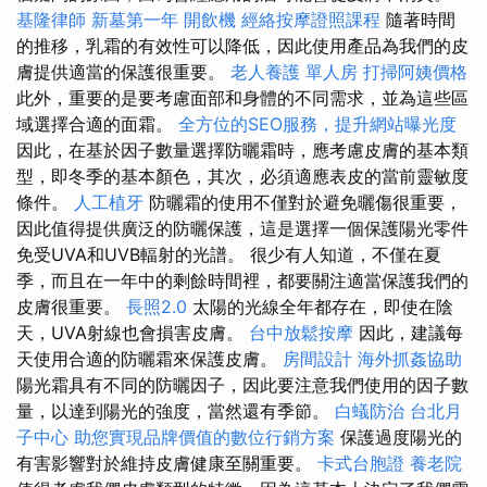
基隆律師
新墓第一年
開飲機
經絡按摩證照課程
隨著時間
的推移，乳霜的有效性可以降低，因此使用產品為我們的皮
膚提供適當的保護很重要。
老人養護 單人房
打掃阿姨價格
此外，重要的是要考慮面部和身體的不同需求，並為這些區
域選擇合適的面霜。
全方位的SEO服務，提升網站曝光度
因此，在基於因子數量選擇防曬霜時，應考慮皮膚的基本類
型，即冬季的基本顏色，其次，必須適應表皮的當前靈敏度
條件。
人工植牙
防曬霜的使用不僅對於避免曬傷很重要，
因此值得提供廣泛的防曬保護，這是選擇一個保護陽光零件
免受UVA和UVB輻射的光譜。 很少有人知道，不僅在夏
季，而且在一年中的剩餘時間裡，都要關注適當保護我們的
皮膚很重要。
長照2.0
太陽的光線全年都存在，即使在陰
天，UVA射線也會損害皮膚。
台中放鬆按摩
因此，建議每
天使用合適的防曬霜來保護皮膚。
房間設計
海外抓姦協助
陽光霜具有不同的防曬因子，因此要注意我們使用的因子數
量，以達到陽光的強度，當然還有季節。
白蟻防治
台北月
子中心
助您實現品牌價值的數位行銷方案
保護過度陽光的
有害影響對於維持皮膚健康至關重要。
卡式台胞證
養老院