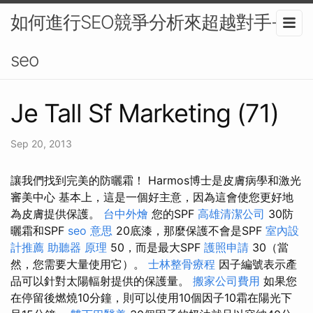
如何進行SEO競爭分析來超越對手-
seo
Je Tall Sf Marketing (71)
Sep 20, 2013
讓我們找到完美的防曬霜！ Harmos博士是皮膚病學和激光
審美中心 基本上，這是一個好主意，因為這會使您更好地
為皮膚提供保護。
台中外燴
您的SPF
高雄清潔公司
30防
曬霜和SPF
seo 意思
20底漆，那麼保護不會是SPF
室內設
計推薦
助聽器 原理
50，而是最大SPF
護照申請
30（當
然，您需要大量使用它）。
士林整骨療程
因子編號表示產
品可以針對太陽輻射提供的保護量。
搬家公司費用
如果您
在停留後燃燒10分鐘，則可以使用10個因子10霜在陽光下