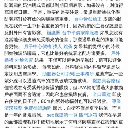
防曬霜的奶油瓶或管都以到期日期表示，如果沒有，則值得
寫購買日期。 但是，重要的是要注意，常規重新塗抹化學
防曬霜對於有效的防曬至關重要。
台中骨盆矯正
皮膚的狀
況在我們一生中起著重要的作用，因為我們的主要保護層是
反對外部有害影響。
辦護照
台中平價按摩服務
如果您沒有
適當地保護皮膚免受陽光的侵害，那麼過早衰老的跡象可能
會更快。
月子中心價格
找人
跳蚤
如果我們從很小的時候
開始強調防曬霜，它也比最好的抗衰老配方還要多。
戶外
婚禮
外燴佈置
結果，不僅可以避免過早皺紋，還可以避免
顏料斑點的形成。 儘管如此，外科醫生和內科醫學還是決
定採用皮膚病學。
助聽器公司
記帳士事務所
還應忘記一些
紫外線可以通過汽車的擋風玻璃或窗玻璃。
撥筋美容療程
儘管現在有受紫外線保護的眼鏡，但UVA輻射通過大多數窗
戶表面而不會過濾，因此它也會損壞皮膚。
全口重建
即使
在多雲的日子裡，80％的紫外線輻射也可以通過雲。
專業
清潔服務
免費律師詢問
因此，自衛不僅是夏季措施，而且
是一年的常規措施。
seo保證第一頁
四門冰箱
我們在早晨
的面部護理程序中確切地展示了何時將防曬霜塗在我們的皮