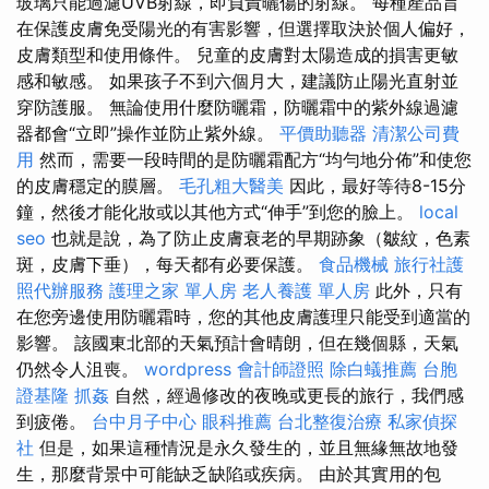
玻璃只能過濾UVB射線，即負責曬傷的射線。 每種產品旨
在保護皮膚免受陽光的有害影響，但選擇取決於個人偏好，
皮膚類型和使用條件。 兒童的皮膚對太陽造成的損害更敏
感和敏感。 如果孩子不到六個月大，建議防止陽光直射並
穿防護服。 無論使用什麼防曬霜，防曬霜中的紫外線過濾
器都會“立即”操作並防止紫外線。
平價助聽器
清潔公司費
用
然而，需要一段時間的是防曬霜配方“均勻地分佈”和使您
的皮膚穩定的膜層。
毛孔粗大醫美
因此，最好等待8-15分
鐘，然後才能化妝或以其他方式“伸手”到您的臉上。
local
seo
也就是說，為了防止皮膚衰老的早期跡象（皺紋，色素
斑，皮膚下垂），每天都有必要保護。
食品機械
旅行社護
照代辦服務
護理之家 單人房
老人養護 單人房
此外，只有
在您旁邊使用防曬霜時，您的其他皮膚護理只能受到適當的
影響。 該國東北部的天氣預計會晴朗，但在幾個縣，天氣
仍然令人沮喪。
wordpress
會計師證照
除白蟻推薦
台胞
證基隆
抓姦
自然，經過修改的夜晚或更長的旅行，我們感
到疲倦。
台中月子中心
眼科推薦
台北整復治療
私家偵探
社
但是，如果這種情況是永久發生的，並且無緣無故地發
生，那麼背景中可能缺乏缺陷或疾病。 由於其實用的包