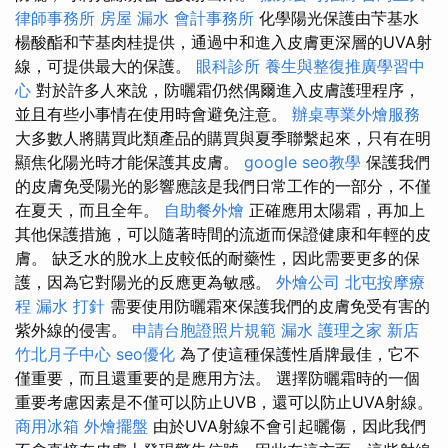
律師事務所
房屋 漏水
會計事務所
化學陽光保護由芐基水
楊酸酯和芐基肉桂提供，通過中和進入皮膚更深層的UVA射
線，可提供最大的保護。
眼科診所
養生與整復推廣學習中
心
對於許多人來說，防曬霜仍然偶爾進入皮膚護理程序，
並且有些小事情在使用時會避免注意。
辦桌專業外燴服務
大多數人將購買此類產品的購買與夏季聯繫起來，只有在明
顯焦化陽光時才能保護其皮膚。
google seo教學
保護我們
的皮膚免受陽光的影響應該是我們日常工作的一部分，不僅
在夏天，而且全年。
自助餐外燴
正確應用太陽霜，再加上
其他保護措施，可以隨著時間的流逝而保證健康和年輕的皮
膚。 缺乏水的脫水上皮較低的耐藥性，因此需要更多的保
護，因為它對陽光的反應更為敏感。
外燴公司
北屯按摩療
程
漏水 打針
需要使用防曬霜來保護我們的皮膚免受有害的
紫外線的侵害。
申請台胞證照片規範
漏水
護理之家 新店
竹北月子中心
seo優化
為了使這種保護性盾牌最佳，它不
僅重要，而且還重要的是應用方法。 選擇防曬霜時的一個
重要考慮因素是不僅可以防止UVB，還可以防止UVA射線。
商用冰箱
外燴擺盤
由於UVA射線不會引起曬傷，因此我們