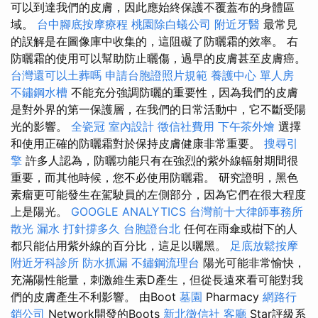
可以到達我們的皮膚，因此應始終保護不覆蓋布的身體區
域。
台中腳底按摩療程
桃園除白蟻公司
附近牙醫
最常見
的誤解是在圖像庫中收集的，這阻礙了防曬霜的效率。 右
防曬霜的使用可以幫助防止曬傷，過早的皮膚甚至皮膚癌。
台灣還可以土葬嗎
申請台胞證照片規範
養護中心 單人房
不鏽鋼水槽
不能充分強調防曬的重要性，因為我們的皮膚
是對外界的第一保護層，在我們的日常活動中，它不斷受陽
光的影響。
全瓷冠
室內設計
徵信社費用
下午茶外燴
選擇
和使用正確的防曬霜對於保持皮膚健康非常重要。
搜尋引
擎
許多人認為，防曬功能只有在強烈的紫外線輻射期間很
重要，而其他時候，您不必使用防曬霜。 研究證明，黑色
素瘤更可能發生在駕駛員的左側部分，因為它們在很大程度
上是陽光。
GOOGLE ANALYTICS
台灣前十大律師事務所
散光
漏水 打針撐多久
台胞證台北
任何在雨傘或樹下的人
都只能佔用紫外線的百分比，這足以曬黑。
足底放鬆按摩
附近牙科診所
防水抓漏
不鏽鋼流理台
陽光可能非常愉快，
充滿陽性能量，刺激維生素D產生，但從長遠來看可能對我
們的皮膚產生不利影響。 由Boot
墓園
Pharmacy
網路行
銷公司
Network開發的Boots
新北徵信社
客廳
Star評級系