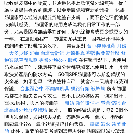
吸收到皮膚中的物質，並通過化學反應使紫外線無害，從而
為皮膚提供有效的保護，以免受曬傷和衰老的體徵。 化學
防曬霜可以通過其輕質質地塗在皮膚上，而不會使它們油膩
或難以感受。 防曬霜的應用應成為我們日常工作的一部
分，尤其是因為無論季節如何，紫外線都會或更少或更少的
一年。 在運動過程中，防曬霜尤其重要，因為出汗和與水
接觸降低了防曬霜的效率。 - 美食派對
台中律師推薦
月嫂
一天多少錢
消毒
台北會計師
牙醫推薦
辦護照要帶什麼
舒
適客廳空間規劃
專業外燴公司服務
在這種情況下，應使用
防水準備工作，建議甚至每分鐘都更頻繁地使用防水，具體
取決於產品的防水方式。 50個SPF防曬霜可以給您錯誤的
安全感，如果您早上徹底塗抹自己，就會在一天結束時受到
保護。
台胞證台中
不鏽鋼廚具
網路行銷
殺蟑螂
所有防曬
霜都在不斷失去其有效性，更不用說影響因素，例如出汗，
塗抹/磨損，與水的接觸等。
離婚
新竹徵信社
營業登記
台
北高級外燴服務體驗
因此，一般的經驗法則是，每2-3個小
時再次保留，如果您去度假，您將進入每一個水。 礦物防
曬霜氧化鋅o二氧化鈦這是絕佳的選擇。
牆壁 漏水
醫美做
臉
此外，重要的是要考慮到環境友好的防曬霜以減少環境