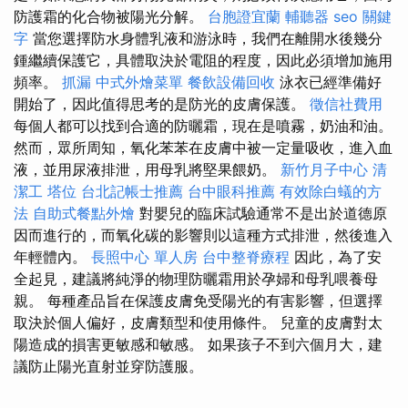
防護霜的化合物被陽光分解。
台胞證宜蘭
輔聽器
seo 關鍵
字
當您選擇防水身體乳液和游泳時，我們在離開水後幾分
鍾繼續保護它，具體取決於電阻的程度，因此必須增加施用
頻率。
抓漏
中式外燴菜單
餐飲設備回收
泳衣已經準備好
開始了，因此值得思考的是防光的皮膚保護。
徵信社費用
每個人都可以找到合適的防曬霜，現在是噴霧，奶油和油。
然而，眾所周知，氧化苯苯在皮膚中被一定量吸收，進入血
液，並用尿液排泄，用母乳將堅果餵奶。
新竹月子中心
清
潔工
塔位
台北記帳士推薦
台中眼科推薦
有效除白蟻的方
法
自助式餐點外燴
對嬰兒的臨床試驗通常不是出於道德原
因而進行的，而氧化碳的影響則以這種方式排泄，然後進入
年輕體內。
長照中心 單人房
台中整脊療程
因此，為了安
全起見，建議將純淨的物理防曬霜用於孕婦和母乳喂養母
親。 每種產品旨在保護皮膚免受陽光的有害影響，但選擇
取決於個人偏好，皮膚類型和使用條件。 兒童的皮膚對太
陽造成的損害更敏感和敏感。 如果孩子不到六個月大，建
議防止陽光直射並穿防護服。