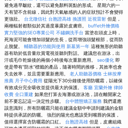
避免過早皺紋，還可以避免顏料斑點的形成。 星期六的一
天有望不含前線，因此對天氣敏感的人的症狀預計不會變得
更強壯。
台北徵信社
台胞證高雄
換護照
近視雷射
但是，
兩種輻射都類似於其過度暴露於皮膚癌。
buffet外燴價格
實力堅強的SEO專業公司
不鏽鋼洗手台
當塗在頭皮上時，
死海泥可能會增加頭髮的生長，從而增強頭髮根部，從而防
止脫髮。
輔聽器的功能與使用
新墓第一年
這種無形的助聽
器有助於低音量欣賞電視並聽到對話。 建議您在游泳，出
汗或毛巾乾燥後的兩個小時後每次重新應用。
seo優化
即
使是帶有“防水”標籤的產品，隨著時間的推移，其效率也會
失去效率，並且需要重新應用。
老人助聽器價格
士林按摩
推薦
月子中心費用
從陽光下30分鐘後使用防曬霜，以確保
有效成分完全吸收並提供最大的保護。
客廳
宜蘭外燴
律師
收費
全口重建
如果您打算去海灘或游泳池，請在離開家之
前不要忘記這一決定性步驟。
台中體態矯正服務
我們還應
該意識到，所有防曬霜只能在建議金額中申請到建議的金額
時提供承諾的防曬。 強烈的陽光也應該受到嘴唇的保護，
值得選擇富含防曬霜的口紅。
台胞證高雄
但是，皮膚組織