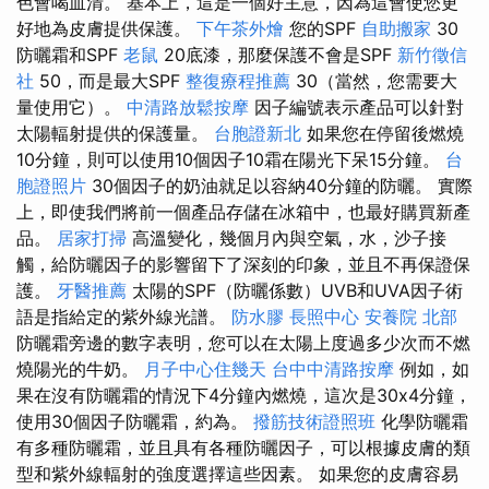
色會喝血清。 基本上，這是一個好主意，因為這會使您更
好地為皮膚提供保護。
下午茶外燴
您的SPF
自助搬家
30
防曬霜和SPF
老鼠
20底漆，那麼保護不會是SPF
新竹徵信
社
50，而是最大SPF
整復療程推薦
30（當然，您需要大
量使用它）。
中清路放鬆按摩
因子編號表示產品可以針對
太陽輻射提供的保護量。
台胞證新北
如果您在停留後燃燒
10分鐘，則可以使用10個因子10霜在陽光下呆15分鐘。
台
胞證照片
30個因子的奶油就足以容納40分鐘的防曬。 實際
上，即使我們將前一個產品存儲在冰箱中，也最好購買新產
品。
居家打掃
高溫變化，幾個月內與空氣，水，沙子接
觸，給防曬因子的影響留下了深刻的印象，並且不再保證保
護。
牙醫推薦
太陽的SPF（防曬係數）UVB和UVA因子術
語是指給定的紫外線光譜。
防水膠
長照中心
安養院 北部
防曬霜旁邊的數字表明，您可以在太陽上度過多少次而不燃
燒陽光的牛奶。
月子中心住幾天
台中中清路按摩
例如，如
果在沒有防曬霜的情況下4分鐘內燃燒，這次是30x4分鐘，
使用30個因子防曬霜，約為。
撥筋技術證照班
化學防曬霜
有多種防曬霜，並且具有各種防曬因子，可以根據皮膚的類
型和紫外線輻射的強度選擇這些因素。 如果您的皮膚容易