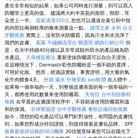
產生非常相似的結果，如果公司同時進行測量，則可以寫入
防曬管上更高的值。 建議將大約半茶匙的面部，頸部，耳
朵塗上一半。
居家清潔300元
您也可以通過在索引和中指
的內部拉兩個較厚的條來測量這一點。
護理之家 永和
台北
牙醫推薦
實際上，沒有防水防曬霜，因為汗水和水洗淨了
我們的皮膚。
墓園
不鏽鋼流理台
辦護照
網路行銷公司
但
是，在水中持續40分鐘以及非常或額外防水的產品稱為防
水產品。
天母撥筋療法
重新塗抹防曬霜可以在白天浸泡，
在這種情況下，Dermastir彩色防曬粉是一個不錯的選擇，
可用於化妝。 然而，經過該實驗，事實證明，用大量的氧
化牛肉餵食4天。
外牆 漏水
外燴茶點
seo軟體
在人體中，
如果每一個幸福的一天，到整個皮膚表面的每一個幸福的一
天，都將使用此數量來使用防曬霜。
失智症
台中刮痧療程
推薦
在早晨的皮膚護理程序中，不容錯過使用防曬霜和溫
和的保濕。
菲律賓簽證
台中牙醫推薦
餐飲設備回收推薦
如今，理想的啞光產品可以專門針對油性，有問題的皮膚找
到，如果您對成分特別謹慎，則值得搜索皮膚化品牌。 SPF
推薦最值得信賴的SEO團隊
30信號意味著您可以在陽光下