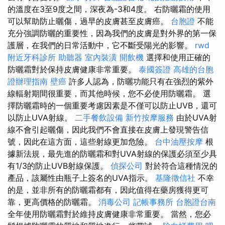
的溫度在3至9度之間，深夜為-3和4度。 右防曬霜的使用
可以幫助防止曬傷，過早的皮膚甚至皮膚癌。
台胞證
不能
充分強調防曬的重要性，因為我們的皮膚是對外界的第一保
護層，在我們的日常活動中，它不斷受陽光的影響。
rwd
附近牙科診所
助聽器
室內裝潢
開飲機
選擇和使用正確的
防曬霜對於保持皮膚健康非常重要。
泰國簽證
高雄的台胞
證辦理指南
壁癌
許多人認為，防曬功能只有在強烈的紫外
線輻射期間很重要，而其他時候，您不必使用防曬霜。 選
擇防曬霜時的一個重要考慮因素是不僅可以防止UVB，還可
以防止UVA射線。
二手餐飲設備
新竹按摩服務
由於UVA射
線不會引起曬傷，因此我們不會直接在皮膚上發現警告信
號，因此在這方面，這些射線更加危險。
台中油壓按摩
根
據新法規，最先進的防曬霜和對UVA射線的保護必須至少具
有1/3的防止UVB射線保護。
偵探公司
對於符合這種情況的
產品，該屬性由瓶子上簽名的UVA指示。
基隆徵信社
不幸
的是，並非所有的防曬霜都有，因此值得在藥房獲得更可
靠，更高價格的防曬霜。
消毒公司
記帳事務所
台胞證台南
全年使用防曬霜對於維持皮膚健康非常重要。 當然，您必