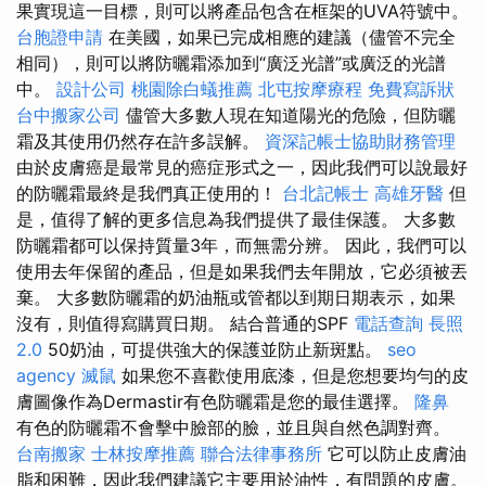
果實現這一目標，則可以將產品包含在框架的UVA符號中。
台胞證申請
在美國，如果已完成相應的建議（儘管不完全
相同），則可以將防曬霜添加到“廣泛光譜”或廣泛的光譜
中。
設計公司
桃園除白蟻推薦
北屯按摩療程
免費寫訴狀
台中搬家公司
儘管大多數人現在知道陽光的危險，但防曬
霜及其使用仍然存在許多誤解。
資深記帳士協助財務管理
由於皮膚癌是最常見的癌症形式之一，因此我們可以說最好
的防曬霜最終是我們真正使用的！
台北記帳士
高雄牙醫
但
是，值得了解的更多信息為我們提供了最佳保護。 大多數
防曬霜都可以保持質量3年，而無需分辨。 因此，我們可以
使用去年保留的產品，但是如果我們去年開放，它必須被丟
棄。 大多數防曬霜的奶油瓶或管都以到期日期表示，如果
沒有，則值得寫購買日期。 結合普通的SPF
電話查詢
長照
2.0
50奶油，可提供強大的保護並防止新斑點。
seo
agency
滅鼠
如果您不喜歡使用底漆，但是您想要均勻的皮
膚圖像作為Dermastir有色防曬霜是您的最佳選擇。
隆鼻
有色的防曬霜不會擊中臉部的臉，並且與自然色調對齊。
台南搬家
士林按摩推薦
聯合法律事務所
它可以防止皮膚油
脂和困難，因此我們建議它主要用於油性，有問題的皮膚。