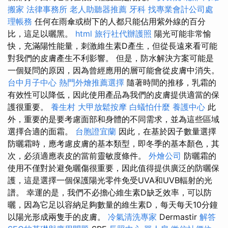
搬家
法律事務所
老人助聽器推薦
牙科
找專業會計公司處
理帳務
任何在雨傘或樹下的人都只能佔用紫外線的百分
比，這足以曬黑。
html
旅行社代辦護照
陽光可能非常愉
快，充滿陽性能量，刺激維生素D產生，但從長遠來看可能
對我們的皮膚產生不利影響。 但是，防水解決方案可能是
一個疑問的原因，因為曾經應用的層可能會從皮膚中消失。
台中月子中心
熱門外燴推薦選擇
隨著時間的推移，乳霜的
有效性可以降低，因此使用產品為我們的皮膚提供適當的保
護很重要。
養生村
大甲放鬆按摩
白蟻怕什麼
養護中心
此
外，重要的是要考慮面部和身體的不同需求，並為這些區域
選擇合適的面霜。
台胞證宜蘭
因此，在基於因子數量選擇
防曬霜時，應考慮皮膚的基本類型，即冬季的基本顏色，其
次，必須適應表皮的當前靈敏度條件。
外燴公司
防曬霜的
使用不僅對於避免曬傷很重要，因此值得提供廣泛的防曬保
護，這是選擇一個保護陽光零件免受UVA和UVB輻射的光
譜。 幸運的是，我們不必擔心維生素D缺乏效率，可以防
曬，因為它足以容納足夠數量的維生素D，每天每天10分鐘
以陽光形成兩隻手的皮膚。
冷氣清洗專家
Dermastir
解答