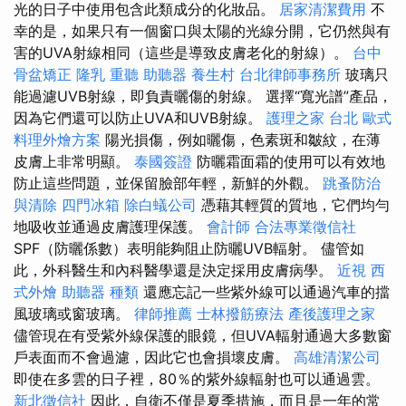
光的日子中使用包含此類成分的化妝品。
居家清潔費用
不
幸的是，如果只有一個窗口與太陽的光線分開，它仍然與有
害的UVA射線相同（這些是導致皮膚老化的射線）。
台中
骨盆矯正
隆乳
重聽 助聽器
養生村
台北律師事務所
玻璃只
能過濾UVB射線，即負責曬傷的射線。 選擇“寬光譜”產品，
因為它們還可以防止UVA和UVB射線。
護理之家 台北
歐式
料理外燴方案
陽光損傷，例如曬傷，色素斑和皺紋，在薄
皮膚上非常明顯。
泰國簽證
防曬霜面霜的使用可以有效地
防止這些問題，並保留臉部年輕，新鮮的外觀。
跳蚤防治
與清除
四門冰箱
除白蟻公司
憑藉其輕質的質地，它們均勻
地吸收並通過皮膚護理保護。
會計師
合法專業徵信社
SPF（防曬係數）表明能夠阻止防曬UVB輻射。 儘管如
此，外科醫生和內科醫學還是決定採用皮膚病學。
近視
西
式外燴
助聽器 種類
還應忘記一些紫外線可以通過汽車的擋
風玻璃或窗玻璃。
律師推薦
士林撥筋療法
產後護理之家
儘管現在有受紫外線保護的眼鏡，但UVA輻射通過大多數窗
戶表面而不會過濾，因此它也會損壞皮膚。
高雄清潔公司
即使在多雲的日子裡，80％的紫外線輻射也可以通過雲。
新北徵信社
因此，自衛不僅是夏季措施，而且是一年的常