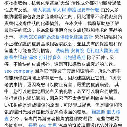
植物提取物，抗氧化劑甚至“天然”活性成分都可能觸發過敏
性皮膚反應。
老人養護 單人房
辦護照要帶什麼
由於大多
數防曬霜都包含更多這些非活性劑，因此通常不容易識別負
責替代皮膚症狀的化學物質。 在本文中，我將幫助您了解
最重要的概念，並為您提供適合您皮膚類型和需求的產品的
提示。
專業SEO顧問為您提供優化建議
設計
紫外線輻射的
不正確保護的皮膚區域很容易缺乏，並且皮膚的保護層和保
留能力可能會受到損害。
洗碗槽
安養院
毛孔粗大醫美
經
絡養生課程
漏水 打針撐多久
台胞證過期
除了延伸，發
癢，不愉快的皮膚感外，這還可以導致皮膚衰老的加速。
seo company
因為它們穿透了雲層和玻璃杯，所以他們不
僅能夠僅在海灘上解釋這一點，因此建議防止它們。 1抗衰
老的事情，還因為您可以防止有害，嚴重的皮膚病變。 其
中，您可以輕鬆地用於白天的化妝，甚至可以將它們放置。
值得選擇化學防曬霜，因為它們不太典型的剩餘白色層。
UVB射線是造成曬傷的原因，可以變成褐色，但是曬傷和誇
張的曬日光浴會隨後危害黑色素瘤的發展。
辦護照
聽力檢
查
如今，有專門為游泳者推薦的凝膠防曬霜，這些防曬霜
少於水中。
長照
seo 意思
汽車的窗玻璃通過UVA射線為您