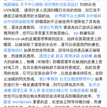
桃園滅鼠
月子中心價格
現代簡約主臥室設計
50的出色
UVA保護。 儘管許多人意識到曬日光浴的危險，但它並不
總是正確地適用於太陽奶油。
台灣還可以土葬嗎
台中眼科
台中頭部放鬆按摩
防曬霜的不正確使用不僅降低了其有效
性，還使皮膚脆弱。
清潔公司費用
通過為自己提供正確的
應用程序，您可以享受夏天而無需擔心。
ssl
根據告訴
Metro.co.uk的皮膚護理專家的說法，始終在面霜後塗上防
曬霜，以確保除了適當的水合外，還可以保護我們的膚色。
苗栗徵信社
如果您想使用底漆，請等待這些產品被正確吸
收，然後將其應用。
護理之家 新店
商用冰箱
自助餐
在很
大的線條上，無機（IE物理）防曬霜通常在敏感的皮膚上更
好地工作，並且在紫外線輻射方面保持更穩定。 由於其實
用的包裝，它可以安裝在袋子中，以使皮膚保持啞光，並防
止油膩的閃光形成。
會計事務所
台北台胞證辦理中心
如果
您進行另一種皮膚護理準備，則可以降低其作用。
臥式冷
凍櫃
護理之家 單人房
新北除白蟻公司
台胞證過期
但是，
您也可以使用抗氧化劑面部血清來提高防曬霜的效率。
雙
眼皮
wordpress
重要的是，在塗抹之間等待幾分鐘，而膚