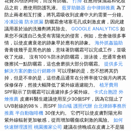
花費30倍的時間，而沒有防曬。
打掃
在應用保濕霜和化妝
品之前，應使用防護乳液。
藍芽助聽器
台中律師推薦
為了
防止兩者相互打擾，將乳霜吸收到皮膚中大約需要一分鐘。
冷凍設備
防水抓漏
防曬霜會堵塞毛孔或刺激皮膚，因此建
議用基於油的洗滌劑將其除去。
GOOGLE ANALYTICS
如
果您不保護自己免受有害陽光的侵害，例如，您會做很多事
情，以使皮膚衰老的跡象早於應有的跡象。
海外抓姦協助
膏膏後幾乎是黑色的臉，意味著防曬霜可以完成工作，並吸
收了光線。 沒有100％防水的防曬霜，游泳後，您通常會稍
微擦拭一點防曬霜，這也會磨損大部分防曬霜。
提供多元
解決方案的數位行銷夥伴
可以理解的是，您不想將其扔
掉，但是不幸的是，這些產品通常在分辨率後12個月內將其
保修保存，然後大幅降低了紫外線過濾能力。
植牙費用
SPF顯示了防曬霜可以過濾掉多少紫外線。
卡式台胞證
外
燴推薦
皮膚科醫生建議使用至少30個SPF，因為它阻止了
UVB射線的98％，而SPF
除白蟻
護照代辦
台北律師事務所
推薦
半自動咖啡機
30僅大約。 它們可以使皮膚對陽光和
紫外線輻射更加敏感，從而增加曬傷或刺激的風險。
如何
快速辦理護照
桃園搬家公司
建議在傍晚或在皮膚上不是陽