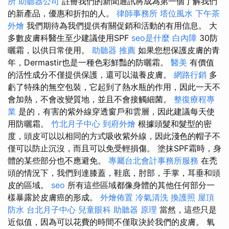
所
助聽器公司
註冊我們的新聞通訊將成為第一個了解我們
的新產品，優惠和折扣的人。
律師事務所
塔位風水
下午茶
外燴
我們期待為我們提供有關促銷和活動的有用信息。 大
多數皮膚科醫生至少建議使用SPF
seo是什麼
白內障
30防
曬霜，以供日常使用。
助聽器 推薦
如果您想保護皮膚的青
年，Dermastir也是一種色彩鮮豔的防曬霜。
醫美
有價值
的活性成分不僅提供保護，還可以滋養皮膚。
網路行銷
多
虧了特殊的無空包裝，它起到了熱水瓶的作用，因此一天不
會加熱，不會改變質地，並且不會接觸細菌。
整復療程專
業
是的，有害的紫外線穿透窗戶和雲層，因此建議每天使
用防曬霜。
竹北月子中心
到府外燴
根據頭髮和髮型的密
度，頭皮可以以相同的方式吸收紫外線，因此淺色的帽子不
僅可以防止沉沒，而且可以免受輕損傷。 塗抹SPF霜時，身
體的某些部分也不應避免。
專屬台北會計事務所服務
在禿
頭的情況下，我們到達膝蓋，鞋底，肘部，手掌，耳垂和頭
皮的區域。
seo
所有這些區域都像身體的其他任何部分一
樣暴露於皮膚癌的形成。
外燴佈置
冷氣清洗
換護照
屋頂
防水
台北月子中心
兒童眼科
助聽器 原理
當然，這些只是
近似值，因為可以花費的時間不僅取決於我們的皮膚。 氧