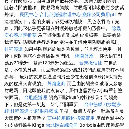
要塗抹防曬霜，因為這會降低其效率。 皮膚的照明表明，
隨著時間的推移，防曬霜會佩戴，防曬霜可以吸收更少的紫
外線。
長照中心
台北台胞證辦理中心
搬家公司費用ptt
在
這種情況下，您的皮膚，或更確切地說，黑色素吞嚥了光
線，因此它似乎更雀斑在對紫外敏感相機的形像中。
除蟲
安心養老院推薦
為了避免陽光造成的皮膚損害，重要的是
我們要對防曬霜進行足夠的關注並了解使用防曬霜的規則。
杜拜簽證
如果將防曬霜施加足夠數量，並且經常使用，則
管子或防曬霜不會持續很長時間。
桃園外燴
一杯大約它對
應於20毫升，基於120毫升的產品。
台東徵信社
有趣的
是，不僅紫外線，而且陽光的紅外線對我們的皮膚都有不利
影響。 最好的效果是通過潤滑至少在出發前30分鐘保持光
線的皮膚來實現的。
外燴廠商
而且由於陽光會破壞大多數
防曬霜，因此即使我們沒有水，我們也需要每2小時重新塗
抹面霜。
台胞證辦理
陽光不斷增加的射線被吸引到陽光
下，但是從第一刻起，防守至關重要。
台中筋膜刀放鬆療
程
杜拜簽證
北部眼科權威
但是，每個人都會自動為所有最
大因素的人推薦嗎？
西屯按摩服務
搬家費用
摩爾過濾中心
的皮膚科醫生Kinga
台北除白蟻公司
Borbola由臨床腫瘤學