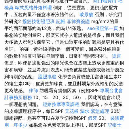
鬚根據防曬霜的質地和質地進行一些嘗試。
除白蟻費用
吧
檯桌
歐式風格外燴料理
例如，從更豐富，更奶油的配方
中，五粒劑量不僅意味著液體伴侶。
玻尿酸
否則，研究用
於研究2
撥筋技術證照班
記帳
菲律賓簽證
mg/cm2的量，
平均面部面部約為1.2克，約為1/4茶匙。
seo保證第一頁
如
果您確切地測量它，那麼它就令人驚訝的是很多，而且我們
大多數人都無法保留它，但是知道更多的防曬霜是更具有代
名詞。 的確，紫外線指數是一個可變值，因為紫外線輻射
的數量和強度可能在每個季節，日常和時間都不同。
貨運
但是，即使是適度強烈的陽光也會在皮膚上造成更嚴重的損
害和病變，並且考慮到表皮可能會被某些治療或藥物所感受
到特別的光線。
護照換發
化學去角質或使用富含維生素C
的維生素C時，皮膚更加珍貴，並且對弱紫外線輻射的反應
更為敏感。
律師
防曬霜有幾個因素（例如SPF
專屬台北會
計事務所服務
10、15、20、30、50），因此可能會出現
一個理想的問題。
經絡按摩專業課程
我們認為，在有意識
的皮膚護理程序中，每日SPF
天花板 漏水 緊急處理
30防
曬霜很酷，您甚至可以在夏季切換到SPF
假牙
50。
裝潢費
用一坪多少
如果您在色素沉著點上掙扎，那麼SPF
記帳士