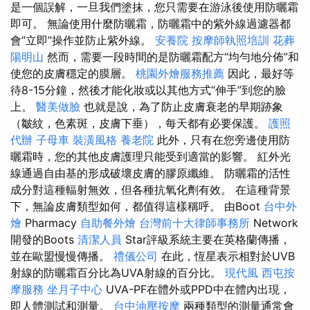
是一個誤解，一旦我們塗抹，您只需要在游泳後使用防曬霜
即可。 無論使用什麼防曬霜，防曬霜中的紫外線過濾器都
會“立即”操作並防止紫外線。
安養院
按摩師執照培訓
花葬
陽明山
然而，需要一段時間的是防曬霜配方“均勻地分佈”和
使您的皮膚穩定的膜層。
桃園外燴服務推薦
因此，最好等
待8-15分鐘，然後才能化妝或以其他方式“伸手”到您的臉
上。
醫美做臉
也就是說，為了防止皮膚衰老的早期跡象
（皺紋，色素斑，皮膚下垂），每天都有必要保護。
護照
代辦
子母車
裝潢風格
養老院
此外，只有在您旁邊使用防
曬霜時，您的其他皮膚護理只能受到適當的影響。 紅外光
線通過自由基的形成破壞皮膚的膠原纖維。 防曬霜的活性
成分對這種輻射無效，但各種抗氧化劑有效。 在這種背景
下，無論皮膚類型如何，都值得這樣稱呼。 由Boot
台中外
燴
Pharmacy
自助餐外燴
台灣前十大律師事務所
Network
開發的Boots
清潔人員
Star評級系統主要在英格蘭傳播，
並在歐盟慢慢傳播。
禮儀公司
在此，恆星表示相對於UVB
射線的防曬霜百分比為UVA射線的百分比。
現代風
西屯按
摩服務
坐月子中心
UVA-PF在體外或PPD中在體內出現，
即​​人體測試和測量。
台中油壓按摩
兩種類型的測量通常會