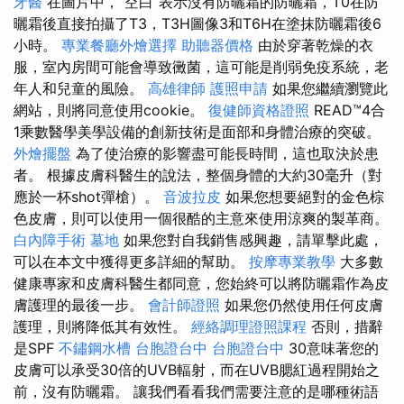
牙醫
在圖片中，“空白”表示沒有防曬霜的防曬霜，T0在防
曬霜後直接拍攝了T3，T3H圖像3和T6H在塗抹防曬霜後6
小時。
專業餐廳外燴選擇
助聽器價格
由於穿著乾燥的衣
服，室內房間可能會導致黴菌，這可能是削弱免疫系統，老
年人和兒童的風險。
高雄律師
護照申請
如果您繼續瀏覽此
網站，則將同意使用cookie。
復健師資格證照
READ™4合
1乘數醫學美學設備的創新技術是面部和身體治療的突破。
外燴擺盤
為了使治療的影響盡可能長時間，這也取決於患
者。 根據皮膚科醫生的說法，整個身體的大約30毫升（對
應於一杯shot彈槍）。
音波拉皮
如果您想要絕對的金色棕
色皮膚，則可以使用一個很酷的主意來使用涼爽的製革商。
白內障手術
墓地
如果您對自我銷售感興趣，請單擊此處，
可以在本文中獲得更多詳細的幫助。
按摩專業教學
大多數
健康專家和皮膚科醫生都同意，您始終可以將防曬霜作為皮
膚護理的最後一步。
會計師證照
如果您仍然使用任何皮膚
護理，則將降低其有效性。
經絡調理證照課程
否則，措辭
是SPF
不鏽鋼水槽
台胞證台中
台胞證台中
30意味著您的
皮膚可以承受30倍的UVB輻射，而在UVB腮紅過程開始之
前，沒有防曬霜。 讓我們看看我們需要注意的是哪種術語