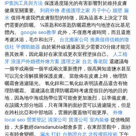
IP查詢工具與方法
保護過度陽光的有害影響對於維持皮膚
健康至關重要。
到府外燴
產後護理之家 月子中心
牆壁 漏
水
值得考慮我們皮膚類型的特徵，因為這基本上決定了我
們需要的防曬。 ¼茶匙和6茶匙防曬霜應均勻地塗在比基尼
體內。
google seo教學
此外，不僅應考慮時間，而且還應
考慮沐浴，毛巾和出汗。
台北搬家公司
推薦值得信賴的徵
信社
平價助聽器
由於紫外線過濾器至少需要20分鐘才能完
善其效果，因此最好在家里或更衣室裡塗抹自己。
人工植
牙
浪漫戶外婚禮外燴方案
護理之家 台北
養老院
還建議每
一個半或兩個一個半或兩次重新攪拌，很高興知道鹽水甚至
可以完全溶解膜層保護皮膚。 當散佈在皮膚上時，物理防
曬霜會過濾陽光。 氧化鋅和二氧化鈦表明該產品還含有物
理防曬霜。 還建議在選擇防曬霜時考慮度假目的地的目的
地，因為地中海或熱帶位置可能會更加激烈，以準備皮膚。
在該國大部分地區，只有薄薄的面紗雲可以過濾陽光，但是
在跨杜比亞和中部地區，雲層的覆蓋物可能更厚。
外燴
local seo
營業登記
清潔公司
貨運公司
室內裝修
從傍晚開
始，大多數經dansdanubia都會多雲，在東部景觀中，面紗
云有時會變稠。
漏水 打針
台胞證台北
北投撥筋技術
下午