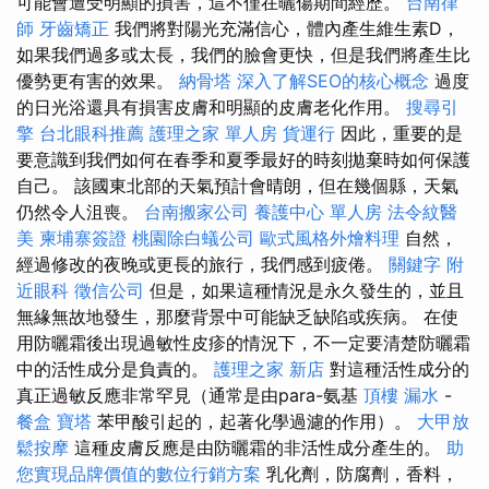
可能會遭受明顯的損害，這不僅在曬傷期間經歷。
台南律
師
牙齒矯正
我們將對陽光充滿信心，體內產生維生素D，
如果我們過多或太長，我們的臉會更快，但是我們將產生比
優勢更有害的效果。
納骨塔
深入了解SEO的核心概念
過度
的日光浴還具有損害皮膚和明顯的皮膚老化作用。
搜尋引
擎
台北眼科推薦
護理之家 單人房
貨運行
因此，重要的是
要意識到我們如何在春季和夏季最好的時刻拋棄時如何保護
自己。 該國東北部的天氣預計會晴朗，但在幾個縣，天氣
仍然令人沮喪。
台南搬家公司
養護中心 單人房
法令紋醫
美
柬埔寨簽證
桃園除白蟻公司
歐式風格外燴料理
自然，
經過修改的夜晚或更長的旅行，我們感到疲倦。
關鍵字
附
近眼科
徵信公司
但是，如果這種情況是永久發生的，並且
無緣無故地發生，那麼背景中可能缺乏缺陷或疾病。 在使
用防曬霜後出現過敏性皮疹的情況下，不一定要清楚防曬霜
中的活性成分是負責的。
護理之家 新店
對這種活性成分的
真正過敏反應非常罕見（通常是由para-氨基
頂樓 漏水
-
餐盒
寶塔
苯甲酸引起的，起著化學過濾的作用）。
大甲放
鬆按摩
這種皮膚反應是由防曬霜的非活性成分產生的。
助
您實現品牌價值的數位行銷方案
乳化劑，防腐劑，香料，