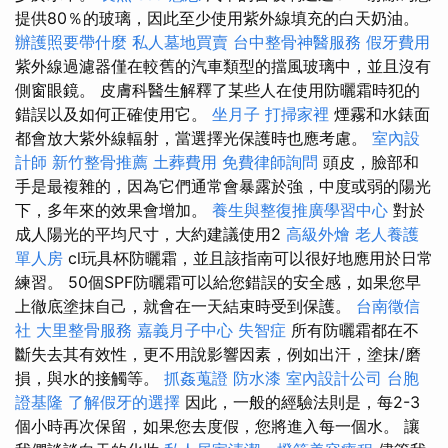
提供80％的玻璃，因此至少使用紫外線填充的白天奶油。
辦護照要帶什麼
私人墓地買賣
台中整骨神醫服務
假牙費用
紫外線過濾器僅在較舊的汽車類型的擋風玻璃中，並且沒有
側窗眼鏡。 皮膚科醫生解釋了某些人在使用防曬霜時犯的
錯誤以及如何正確使用它。
坐月子
打掃家裡
煙霧和水錶面
都會放大紫外線輻射，當選擇光保護時也應考慮。
室內設
計師
新竹整骨推薦
土葬費用
免費律師詢問
頭皮，臉部和
手是最複雜的，因為它們通常會暴露於強，中度或弱的陽光
下，多年來的效果會增加。
養生與整復推廣學習中心
對於
成人陽光的平均尺寸，大約建議使用2
高級外燴
老人養護
單人房
cl玩具杯防曬霜，並且該指南可以很好地應用於日常
練習。 50個SPF防曬霜可以給您錯誤的安全感，如果您早
上徹底塗抹自己，就會在一天結束時受到保護。
台南徵信
社
大里整骨服務
嘉義月子中心
失智症
所有防曬霜都在不
斷失去其有效性，更不用說影響因素，例如出汗，塗抹/磨
損，與水的接觸等。
抓姦蒐證
防水漆
室內設計公司
台胞
證基隆
了解假牙的選擇
因此，一般的經驗法則是，每2-3
個小時再次保留，如果您去度假，您將進入每一個水。 讓