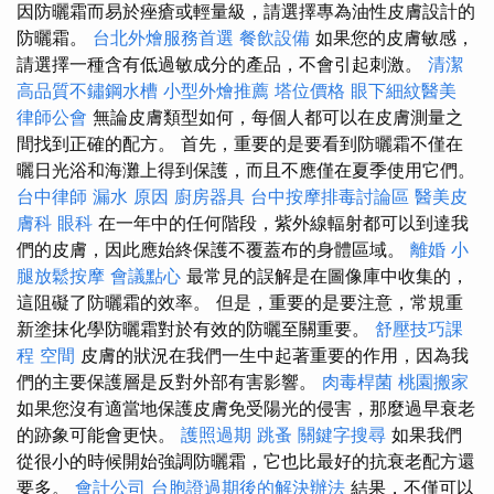
因防曬霜而易於痤瘡或輕量級，請選擇專為油性皮膚設計的
防曬霜。
台北外燴服務首選
餐飲設備
如果您的皮膚敏感，
請選擇一種含有低過敏成分的產品，不會引起刺激。
清潔
高品質不鏽鋼水槽
小型外燴推薦
塔位價格
眼下細紋醫美
律師公會
無論皮膚類型如何，每個人都可以在皮膚測量之
間找到正確的配方。 首先，重要的是要看到防曬霜不僅在
曬日光浴和海灘上得到保護，而且不應僅在夏季使用它們。
台中律師
漏水 原因
廚房器具
台中按摩排毒討論區
醫美皮
膚科
眼科
在一年中的任何階段，紫外線輻射都可以到達我
們的皮膚，因此應始終保護不覆蓋布的身體區域。
離婚
小
腿放鬆按摩
會議點心
最常見的誤解是在圖像庫中收集的，
這阻礙了防曬霜的效率。 但是，重要的是要注意，常規重
新塗抹化學防曬霜對於有效的防曬至關重要。
舒壓技巧課
程
空間
皮膚的狀況在我們一生中起著重要的作用，因為我
們的主要保護層是反對外部有害影響。
肉毒桿菌
桃園搬家
如果您沒有適當地保護皮膚免受陽光的侵害，那麼過早衰老
的跡象可能會更快。
護照過期
跳蚤
關鍵字搜尋
如果我們
從很小的時候開始強調防曬霜，它也比最好的抗衰老配方還
要多。
會計公司
台胞證過期後的解決辦法
結果，不僅可以