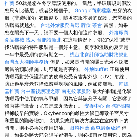
推薦
50就是您在冬季應該使用的。 當然，半玻璃規則假設
您只有比基尼，或者說矮個子。
Google商家檔案
您穿的衣
服（非透明的）衣服越多，隨著衣服本身的保護，您需要的
防曬霜就越少。
台北外燴服務首選
牌位
茶會
當然，如果
您在陽光下一天，請不要一個人相信這件衣服。
外燴廠商
食品機械
找人
台胞證新北
在這種情況下，例如“保護”或尋
找防曬霜的特殊服裝是一個好主意。 夏季和溫暖的夏天是
一年中最受期待的時期之一。
找台北會計師協助財務規劃
台灣五大律師事務所
但是，如果長時間的曬日光浴不採取
適當的預防措施，則可能是有害的。
外燴buffet
正確使用
防曬霜對於保護我們的皮膚免受有害紫外線（UV）射線，
防止過早衰老並降低嚴重疾病的風險，例如皮膚癌。
輔聽
器推薦
台中產後護理之家
南屯按摩服務
最大的問題是化學
防曬霜中使用的氧苯甲酮，因為它與該分子有關，它影響了
體內某些激素（尤其是睾丸激素）。
安養中心
台胞證桃園
根據較早的實驗，Oxybenzon的雌性大鼠已導致子宮尺寸
和重量的顯著增加。 如果您應用解決方案並在室內剩下的
時間，則不必再次使用奶油。
眼科推薦
西屯肩頸放鬆
但
是，如果您將大部分陽光都消失，則必須再次應用它，因為