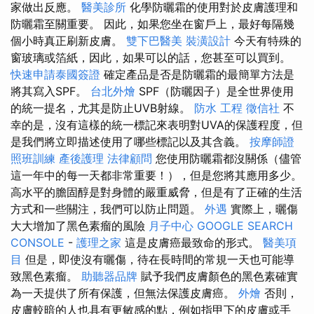
家做出反應。
醫美診所
化學防曬霜的使用對於皮膚護理和
防曬霜至關重要。 因此，如果您坐在窗戶上，最好每隔幾
個小時真正刷新皮膚。
雙下巴醫美
裝潢設計
今天有特殊的
窗玻璃或箔紙，因此，如果可以的話，您甚至可以買到。
快速申請泰國簽證
確定產品是否是防曬霜的最簡單方法是
將其寫入SPF。
台北外燴
SPF（防曬因子）是全世界使用
的統一提名，尤其是防止UVB射線。
防水 工程
徵信社
不
幸的是，沒有這樣的統一標記來表明對UVA的保護程度，但
是我們將立即描述使用了哪些標記以及其含義。
按摩師證
照班訓練
產後護理
法律顧問
您使用防曬霜都沒關係（儘管
這一年中的每一天都非常重要！），但是您將其應用多少。
高水平的膽固醇是對身體的嚴重威脅，但是有了正確的生活
方式和一些關注，我們可以防止問題。
外遇
實際上，曬傷
大大增加了黑色素瘤的風險
月子中心
GOOGLE SEARCH
CONSOLE
-
護理之家
這是皮膚癌最致命的形式。
醫美項
目
但是，即使沒有曬傷，待在長時間的常規一天也可能導
致黑色素瘤。
助聽器品牌
賦予我們皮膚顏色的黑色素確實
為一天提供了所有保護，但無法保護皮膚癌。
外燴
否則，
皮膚較暗的人也具有更敏感的點，例如指甲下的皮膚或手