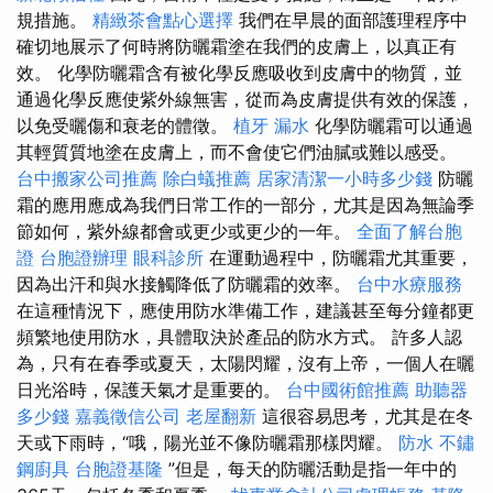
規措施。
精緻茶會點心選擇
我們在早晨的面部護理程序中
確切地展示了何時將防曬霜塗在我們的皮膚上，以真正有
效。 化學防曬霜含有被化學反應吸收到皮膚中的物質，並
通過化學反應使紫外線無害，從而為皮膚提供有效的保護，
以免受曬傷和衰老的體徵。
植牙
漏水
化學防曬霜可以通過
其輕質質地塗在皮膚上，而不會使它們油膩或難以感受。
台中搬家公司推薦
除白蟻推薦
居家清潔一小時多少錢
防曬
霜的應用應成為我們日常工作的一部分，尤其是因為無論季
節如何，紫外線都會或更少或更少的一年。
全面了解台胞
證
台胞證辦理
眼科診所
在運動過程中，防曬霜尤其重要，
因為出汗和與水接觸降低了防曬霜的效率。
台中水療服務
在這種情況下，應使用防水準備工作，建議甚至每分鐘都更
頻繁地使用防水，具體取決於產品的防水方式。 許多人認
為，只有在春季或夏天，太陽閃耀，沒有上帝，一個人在曬
日光浴時，保護天氣才是重要的。
台中國術館推薦
助聽器
多少錢
嘉義徵信公司
老屋翻新
這很容易思考，尤其是在冬
天或下雨時，“哦，陽光並不像防曬霜那樣閃耀。
防水
不鏽
鋼廚具
台胞證基隆
”但是，每天的防曬活動是指一年中的