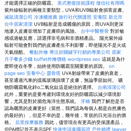
才能選擇正確的防曬霜。
美式整復技術課程
徵信社有用嗎
紫外線輻射的兩種主要類型，UVA和UVB輻射會損害皮膚。
滅鼠清潔公司
冷凍櫃推薦
旅行社代辦護照
安養院 新北市
台中居家清潔
UVB輻射是造成曬傷的原因，而UVA則更深
地滲入皮膚並增加了皮膚癌的風險。
台中中醫整骨
對於敏
感或過敏反應，請選擇非毛病和非酒精產品。 陽光紫外線
輻射可能會對我們的皮膚產生不利影響，即使陽光不是火或
天氣很酷。
餐點外燴
專注於關鍵字行銷的專業公司
居家
月子餐多少錢
buffet外燴價格
wordpress seo
這就是為什
麼即使在冬季，始終使用防曬霜至關重要的原因。
on
page seo
安養中心
靈骨塔
UVA射線帶來了皮膚的衰老，
甚至通過汽車的擋風玻璃損壞了皮膚，無論季節如何。 礦
物防曬霜氧化鋅o二氧化鈦這是絕佳的選擇。
台南清潔公司
此外，重要的是要考慮到環境友好的防曬霜以減少環境影
響，尤其是對於瀕危海洋生態系統。
牙橋
我們了解您是否
認為曬黑的皮膚更好（當然，我們認為每個人都是自然膚色
的最好的），但是不幸的是，幾年後，常規的日光浴台的價
格。
后里按摩服務
因此，儘管現在有更高的受保護產品，
但PA標記並不表示SPF
快速申請泰國簽證
戶外婚禮
lawyer