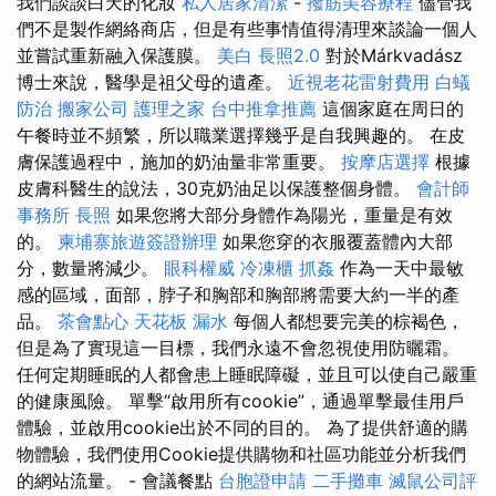
我們談談白天的化妝
私人居家清潔
-
撥筋美容療程
儘管我
們不是製作網絡商店，但是有些事情值得清理來談論一個人
並嘗試重新融入保護膜。
美白
長照2.0
對於Márkvadász
博士來說，醫學是祖父母的遺產。
近視老花雷射費用
白蟻
防治
搬家公司
護理之家
台中推拿推薦
這個家庭在周日的
午餐時並不頻繁，所以職業選擇幾乎是自我興趣的。 在皮
膚保護過程中，施加的奶油量非常重要。
按摩店選擇
根據
皮膚科醫生的說法，30克奶油足以保護整個身體。
會計師
事務所
長照
如果您將大部分身體作為陽光，重量是有效
的。
柬埔寨旅遊簽證辦理
如果您穿的衣服覆蓋體內大部
分，數量將減少。
眼科權威
冷凍櫃
抓姦
作為一天中最敏
感的區域，面部，脖子和胸部和胸部將需要大約一半的產
品。
茶會點心
天花板 漏水
每個人都想要完美的棕褐色，
但是為了實現這一目標，我們永遠不會忽視使用防曬霜。
任何定期睡眠的人都會患上睡眠障礙，並且可以使自己嚴重
的健康風險。 單擊“啟用所有cookie”，通過單擊最佳用戶
體驗，並啟用cookie出於不同的目的。 為了提供舒適的購
物體驗，我們使用Cookie提供購物和社區功能並分析我們
的網站流量。 - 會議餐點
台胞證申請
二手攤車
滅鼠公司評