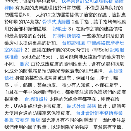
365天，包括冬季和夏季。
找專業會計公司處理帳務
基隆
律師
有意識的皮膚護理始於日常防曬，不僅是因為良好的
防曬霜是NR。 大約1.2克防曬霜提供了適當的保護，這對應
於印刷的1/4茶匙/
骨導式助聽器
2個手指，該手指均勻地應
用於面部和頸部區域。
記帳士
3）在動作之前的建議價格
和最高價格的百分比。
打掃阿姨價格
一些參加促銷活動的
藥房可以提供更高的折扣。
台胞證桃園
中醫經絡按摩專班
室內設計
2）建議在動作前的30天內使用（非Sold
記帳服
務推薦
-sold產品15天），這可能與涉及該動作的藥房有所
不同。
搬家
由於成熟皮膚的脆弱性更大，含有保濕和抗氧
化成分的防曬霜是預防陽光導致衰老的理想選擇。
高雄徵
信社
身體的某些區域常常被遺忘，例如耳朵，脖子，嘴
唇，手，餡餅，甚至頭皮。 很少有人知道，不僅在夏季，
而且在一年中的剩餘時間裡，都要關注適當保護我們的皮膚
很重要。
台胞證照片
太陽的光線全年都存在，即使在陰
天，UVA射線也會損害皮膚。
歐式外燴
裝潢
因此，建議每
天使用合適的防曬霜來保護皮膚。
台北會計師事務所專業
推薦
安養院 新店
陽光霜具有不同的防曬因子，因此要注意
我們使用的因子數量，以達到陽光的強度，當然還有季節。