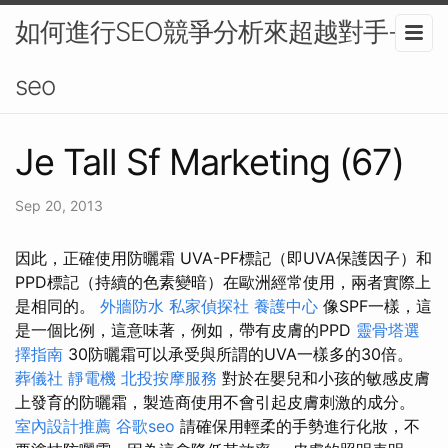
如何進行SEO競爭分析來超越對手-
seo
Je Tall Sf Marketing (67)
Sep 20, 2013
因此，正確使用防曬霜 UVA-PF標記（即UVA保護因子）和
PPD標記（持續的色素變暗）在歐洲經常使用，兩者實際上
是相同的。
外牆防水
私家偵探社
養護中心
像SPF一樣，這
是一個比例，這意味著，例如，帶有皮膚的PPD
靈骨塔選
擇指南
30防曬霜可以承受與所謂的UVA一樣多的30倍​​。
葬儀社
靜電機
北投按摩服務
對於在嬰兒和小孩的敏感皮膚
上發育的防曬霜，製造商使用不會引起皮膚刺激的成分。
室內設計推薦
谷歌seo
請確保用輕柔的手勢進行化妝，不