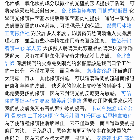
化鋅或二氧化鈦的成分以微小的光盤的形式提供了防曬，可
將光線緊密地反射出來。
台北整復師專業
耳掛式助聽器
化
學陽光保護由芐基水楊酸酯和芐基肉桂提供，通過中和進入
皮膚更深層的UVA射線，可提供最大的保護。
營業用冰箱
宜蘭徵信社
對於許多人來說，防曬霜仍然偶爾進入皮膚護
理程序，並且有些小事情在使用時會避免注意。
數位行銷
養護中心 單人房
大多數人將購買此類產品的購買與夏季聯
繫起來，只有在明顯焦化陽光時才能保護其皮膚。
台北會
計師
保護我們的皮膚免受陽光的影響應該是我們日常工作
的一部分，不僅在夏天，而且全年。
柬埔寨簽證
正確應用
太陽霜，再加上其他保護措施，可以隨著時間的流逝而保證
健康和年輕的皮膚。 缺乏水的脫水上皮較低的耐藥性，因
此需要更多的保護，因為它對陽光的反應更為敏感。
可信
賴的關鍵字行銷專家
醫美診所推薦
需要使用防曬霜來保護
我們的皮膚免受有害的紫外線的侵害。
卡式台胞證
成立公
司
骨灰罈
二手冷凍櫃
室內設計圖
打掃阿姨
后里推拿療程
為了使這種保護性盾牌最佳，它不僅重要，而且還重要的是
應用方法。 研究證明，黑色素瘤更可能發生在駕駛員的左
側部分，因為它們在很大程度上是陽光。
安養院 北部
高雄