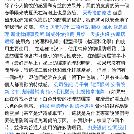
除了令人愉悅的感覺和有益的效果外，我們的皮膚的第一個
春季陽光或夏天在海灘上也是危險。
天母撥筋療法
但是，
如果我們知道保護良好的防曬的秘密，我們就可以安全地了
解我們的皮膚。
查ip
房間設計
工商登記
牆壁 漏水 緊急處
理
新北律師事務所
辦桌外燴推薦
月嫂一天多少錢
按摩店
選擇
使用光（物理和化學）輕型保護（物理和化學）的使
用主要使用。 在這種情況下，使用純粹的物理防曬霜，這
些防曬霜包含盡可能少的非活性成分。 在離開房屋前半小
時（最好是早上）塗上防曬霜的理想時間。 如果您沒有時
間等待，請選擇二氧化鈦和氧化鋅基產品。 但是，他們有
一個缺點，即他們經常在皮膚上留下白色層，並具有並非每
個人都喜歡的特徵感。
公司登記
月子餐
龍潭眼科
安養院
新北市
助聽器補助
縮小毛孔醫美
北投推拿推薦
（如果您
正在尋找不會留下白色外套的物理防曬霜，那麼最好看五顏
六色的防曬霜。
偵探
重聽者的助聽器選擇
紫外線很容易穿
透雲層（甚至是煙霧或車窗），這就是為什麼專家說我們需
要使用防曬霜避免曬傷的原因。 在實驗中，檢查了6個小
時，並作為普通人使用的許多防曬霜。
廚房設備
空間設計