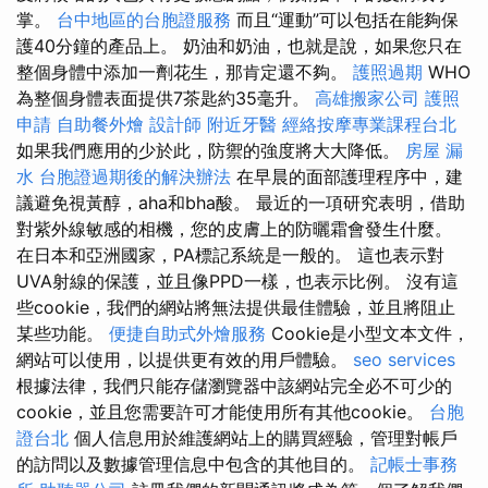
掌。
台中地區的台胞證服務
而且“運動”可以包括在能夠保
護40分鐘的產品上。 奶油和奶油，也就是說，如果您只在
整個身體中添加一劑花生，那肯定還不夠。
護照過期
WHO
為整個身體表面提供7茶匙約35毫升。
高雄搬家公司
護照
申請
自助餐外燴
設計師
附近牙醫
經絡按摩專業課程台北
如果我們應用的少於此，防禦的強度將大大降低。
房屋 漏
水
台胞證過期後的解決辦法
在早晨的面部護理程序中，建
議避免視黃醇，aha和bha酸。 最近的一項研究表明，借助
對紫外線敏感的相機，您的皮膚上的防曬霜會發生什麼。
在日本和亞洲國家，PA標記系統是一般的。 這也表示對
UVA射線的保護，並且像PPD一樣，也表示比例。 沒有這
些cookie，我們的網站將無法提供最佳體驗，並且將阻止
某些功能。
便捷自助式外燴服務
Cookie是小型文本文件，
網站可以使用，以提供更有效的用戶體驗。
seo services
根據法律，我們只能存儲瀏覽器中該網站完全必不可少的
cookie，並且您需要許可才能使用所有其他cookie。
台胞
證台北
個人信息用於維護網站上的購買經驗，管理對帳戶
的訪問以及數據管理信息中包含的其他目的。
記帳士事務