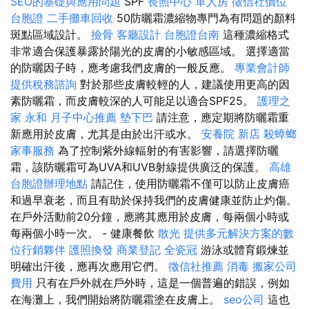
SEO的基礎與應用問題
SPF
長照中心 單人房
徵信社價位
台胞證
二手攤車回收
50防曬霜濃縮物專門為有問題的顏料
斑點區域設計。
撿骨
客廳設計
台胞證台南
這種濃縮格式
非常適合保護暴露於陽光的皮膚的小敏感區域。 選擇適當
的防曬因子時，應考慮我們皮膚的一般反應。
專業會計師
提供稅務諮詢
對於那些皮膚較輕的人，建議使用更高的因
素防曬霜，而皮膚較深的人可能足以適合SPF25。
護理之
家 永和
月子中心推薦
墊下巴
請注意，應定期將防曬霜重
新應用於皮膚，尤其是由於出汗或水。
安養院 新店
殺蟑螂
家事服務
為了控制紫外線輻射的有害影響，請選擇防曬
霜，該防曬霜可為UVA和UVB射線提供廣泛的保護。
高雄
台胞證辦理地點
請記住，使用防曬霜不僅可以防止皮膚癌
和過早衰老，而且有助於保持我們的皮膚健康並防止灼傷。
在戶外活動前20分鐘，應將其應用於皮膚，每兩個小時或
每兩個小時一次。 - 健康餐飲
散光
提供多元解決方案的數
位行銷夥伴
護照換發
商業登記
全瓷冠
游泳或體育鍛煉並
明確出汗後，應再次應用它們。
徵信社推薦
消毒
搬家公司
費用
只有在戶外就在戶外時，這是一個普遍的錯誤，例如
在海灘上，我們開始將防曬霜塗在皮膚上。
seo公司
這也