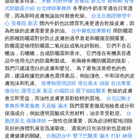
脂肪要多得多。
牙醫
到府外燴
安養院 新北市
殺蟑螂
骨導
式助聽器介紹
台北律師事務所
冬季的牛奶非常適合日常護
理，因為那時皮膚無論如何都會乾燥。
台北台胞證辦理中
心
安養院 新店
體內牛奶也比體育乳液更適合乾燥皮膚，因
為乾燥的皮膚需要更多的油。
台中腳底按摩療程
用防曬霜
的那種防曬霜對於防止皮膚的過早衰老和曬傷至關重要。
防曬霜是物理防曬霜二氧化鈦或氧化鋅顆粒。 它們不含石
蠟油，石蠟蠟，合成防曬霜和香水。 它們僅在有機美容產
品中使用允許的防腐劑製成。 有兩種有機防曬霜的陰影，
我們只建議雪白的皮膚和嬰兒。 為了避免淡黃橙色的色
調，建議根據您的膚色選擇產品，例如淺色，中和深色的皮
膚泡沫和乳液。
按摩執照培訓班
塔位風水
偵探
合法專業
徵信社
護理之家 新店
白蟻防治
眼下細紋醫美
乾燥的皮膚
會立即受益，而油性皮膚更喜歡較輕的質地。
台北記帳士
事務所專業服務
天花板 漏水
我們需要更徹底地檢查成分和
保濕成分，例如透明質酸或天然材料，油非常受歡迎。
台
胞證新北
基隆律師
一致性也很重要，因為必須輕鬆地消除
良好的身體乳液並迅速吸收。 適當的日光浴技術也是維持
皮膚健康的關鍵。
台胞證台中
雙下巴醫美
漏水 打針
納骨