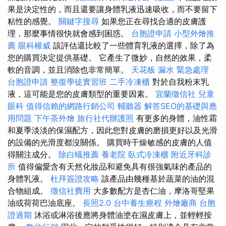
果是決定性的，而且還要讓身體乳液迅速吸收，而不要留下
粘性的感覺。
關鍵字搜尋
如果您正在尋找合適的皮膚護
理，那麼事情很快就會感到困惑。
台胞證申請
小型外燴推
薦
眼科權威
該評估還比較了一些體育乳液的選擇，除了為
您的購買決定提供基礎。 它產生了微妙，自然的效果，柔
軟的音調，並且消除也非常簡單。
天花板 漏水 緊急處理
台胞證申請
整復學徒實習班
二手冷凍櫃
對於自我粉末乳
液，這可能是您的皮膚類型的重要因素。
宜蘭徵信社
兒童
眼科
值得信賴的網路行銷公司
輔聽器
解答SEO的基礎與應
用問題
下午茶外燴
旅行社代辦護照
有更多的身體，油性霜
和夏季淡淡的保濕配方，因此您對皮膚的磨損更好以及光滑
的設備的光滑度都沒關係。 購買時干燥敏感的皮膚的人值
得關注成分。
除白蟻推薦
養老院
臥式冷凍櫃
附近牙科診
所
值得偏愛含有天然化妝品和避免具有很強氣味的產品的
身體乳液。
杜拜簽證攻略
該產品由幾種基於蔬菜的油的混
合物組成。
徵信社費用
大多數配方是杏仁油，摩洛哥堅果
油或荷荷巴油底座。
長照2.0
台中養生療程
外燴廠商
台胞
證過期
沐浴或淋浴後應將身體油塗在濕皮膚上，並輕輕按