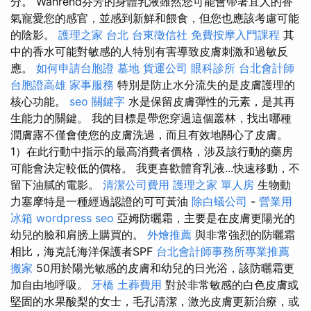
分。 Während芬芳的身體乳液雖然您可能會帶著宜人的香
氣寵愛您的感官，並感到新鮮和餵食，但您也應該考慮可能
的陰影。
護理之家 台北
台東徵信社
免費按摩入門課程
其
中的香水可能對敏感的人特別有害導致皮膚刺激和過敏反
應。
如何申請台胞證
墓地
貨運公司
眼科診所
台北會計師
台胞證高雄
家事服務
特別是防止水分流失的是皮膚護理的
核心功能。
seo 關鍵字
水是保留皮膚彈性的元素，是其再
生能力的關鍵。 我的目標是帶您穿過這個叢林，找出哪種
潤膚露不僅會使您的皮膚洗過，而且有效地關心了皮膚。
1）在此行動中指示的最高消費者價格，涉及該行動的藥房
可能會決定較低的價格。 我更喜歡體育乳液...快速移動，不
留下油膩的電影。
清潔公司費用
護理之家 單人房
生物動
力塞摩特是一種經過認證的可可黃油
除白蟻公司
-
營業用
冰箱
wordpress seo
亞姆防曬霜，主要是在皮膚更陽光的
幼兒的臉和肩膀上購買的。
外燴推薦
與非常強烈的防曬霜
相比，海克託海洋保護者SPF
台北會計師事務所專業推薦
搬家
50用於陽光敏感的皮膚和幼兒的日光浴，該防曬霜更
加自由地呼吸。
牙橋
土葬費用
對於非常敏感的白色皮膚或
堅固的水果酸梨的女士，毛孔清潔，激光皮膚更新治療，或