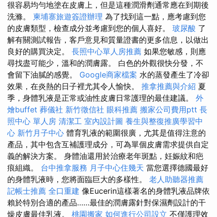
很容易均勻地塗在皮膚上，但是這種潤滑劑通常應在到期後
洗滌。
柬埔寨旅遊簽證辦理
為了找到這一點，應考慮到您
的皮膚類型，檢查成分並考慮到您的個人喜好。
玻尿酸
了
解有關測試報告，客戶意見和質量證書的更多信息，以做出
良好的購買決定。
長照中心單人房推薦
如果您敏感，則應
尋找盡可能少，溫和的潤膚露。 白色的外觀很快分發，不
會留下油膩的感覺。
Google商家檔案
水的蒸發產生了冷卻
效果，在炎熱的日子裡尤其令人愉快。
推拿推薦與介紹
夏
季，身體乳液是正常或油性皮膚日常護理的最佳建議。
外
燴buffet
葬儀社
新竹徵信社
眼科推薦
搬家公司費用ptt
長
照中心 單人房
清潔工
室內設計圖
養生與整復推廣學習中
心
新竹月子中心
體育乳液的範圍很廣，尤其是值得注意的
產品，其中包含互補護理成分，可為單個皮膚需求提供自定
義的解決方案。 身體油還用於治療老年斑點，妊娠紋和疤
痕組織。
台中推拿服務
月子中心住幾天
當您選擇德國最好
的身體乳液時，您將面臨巨大的多樣性。
老人助聽器推薦
記帳士推薦
全口重建
像Eucerin這樣著名的身體乳液品牌依
賴於特別合適的產品……最佳的潤膚露針對保濕劑設計的干
燥皮膚最佳乳液。
桃園搬家
如何進行公司設立
不僅護理效