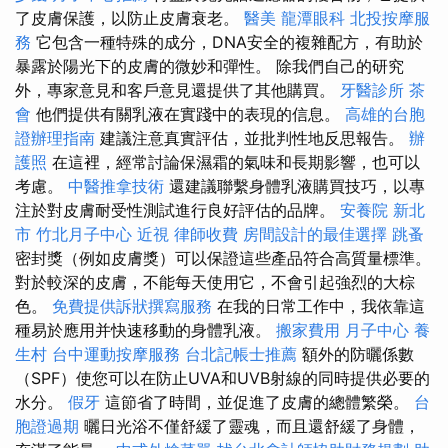
了皮膚保護，以防止皮膚衰老。
醫美
龍潭眼科
北投按摩服
務
它包含一種特殊的成分，DNA安全的複雜配方，有助於
暴露於陽光下的皮膚的微妙和彈性。 除我們自己的研究
外，專家意見和客戶意見還提供了其他購買。
牙醫診所
茶
會
他們提供有關乳液在實踐中的表現的信息。
高雄的台胞
證辦理指南
建議注意真實評估，並批判性地反思報告。
辦
護照
在這裡，經常討論保濕霜的氣味和長期影響，也可以
考慮。
中醫推拿技術
還建議聯繫身體乳液購買技巧，以專
注於對皮膚耐受性測試進行良好評估的品牌。
安養院 新北
市
竹北月子中心
近視
律師收費
房間設計的最佳選擇
跳蚤
密封獎（例如皮膚獎）可以保證這些產品符合高質量標準。
對於較深的皮膚，不能每天使用它，不會引起強烈的大棕
色。
免費提供訴狀撰寫服務
在我的日常工作中，我依靠這
種易於應用并快速移動的身體乳液。
搬家費用
月子中心
養
生村
台中運動按摩服務
台北記帳士推薦
額外的防曬係數
（SPF）使您可以在防止UVA和UVB射線的同時提供必要的
水分。
假牙
這節省了時間，並促進了皮膚的總體繁榮。
台
胞證過期
曬日光浴不僅舒緩了靈魂，而且還舒緩了身體，