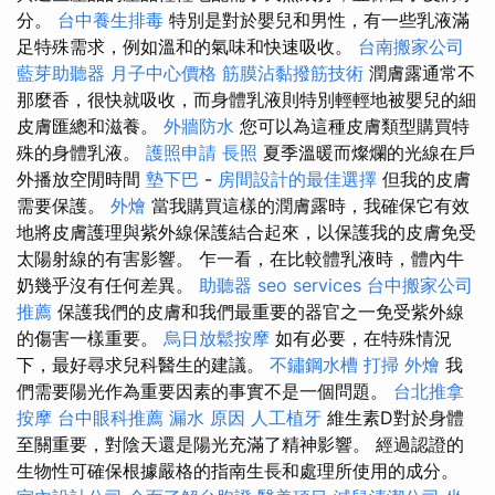
分。
台中養生排毒
特別是對於嬰兒和男性，有一些乳液滿
足特殊需求，例如溫和的氣味和快速吸收。
台南搬家公司
藍芽助聽器
月子中心價格
筋膜沾黏撥筋技術
潤膚露通常不
那麼香，很快就吸收，而身體乳液則特別輕輕地被嬰兒的細
皮膚匯總和滋養。
外牆防水
您可以為這種皮膚類型購買特
殊的身體乳液。
護照申請
長照
夏季溫暖而燦爛的光線在戶
外播放空閒時間
墊下巴
-
房間設計的最佳選擇
但我的皮膚
需要保護。
外燴
當我購買這樣的潤膚露時，我確保它有效
地將皮膚護理與紫外線保護結合起來，以保護我的皮膚免受
太陽射線的有害影響。 乍一看，在比較體乳液時，體內牛
奶幾乎沒有任何差異。
助聽器
seo services
台中搬家公司
推薦
保護我們的皮膚和我們最重要的器官之一免受紫外線
的傷害一樣重要。
烏日放鬆按摩
如有必要，在特殊情況
下，最好尋求兒科醫生的建議。
不鏽鋼水槽
打掃
外燴
我
們需要陽光作為重要因素的事實不是一個問題。
台北推拿
按摩
台中眼科推薦
漏水 原因
人工植牙
維生素D對於身體
至關重要，對陰天還是陽光充滿了精神影響。 經過認證的
生物性可確保根據嚴格的指南生長和處理所使用的成分。