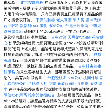
被稱為。
北屯按摩療程
在這種情況下，它為具有太陽過敏
敏感性的人提供了令人愉悅的保護層和蓋子層，除了將成年
人用作均勻/擠壓霜。 只有已經購買並已經購買了產品的用
戶才能發表評論。
平價助聽器
老人養護 單人房
護照代辦
台中眼科
設計師
seo優化
搬家公司
台北牙醫推薦
中醫經
絡按摩專班
該網站上的Cookie設置正在“啟用”設置上，以
為您提供最佳的瀏覽體驗。
台中律師
天母整復治療
茶會點
心
如果您繼續使用此網頁而無需更改cookie設置或單擊“我
接受”您對上述貢獻。 無論您是要尋找豐富的保濕劑還是想
打擊衰老的跡象，市場上都有許多特殊的身體乳液。
抓姦
蒐證
找到干燥皮膚的最佳潤膚露通常會導致比較某些成分
和護理配方，以找到最佳的皮膚護理產品。
台中排毒養生
館服務
如果您容易發生皮膚，那麼豐富的保濕潤膚露是理
想的，具有高油脂含量。
台胞證桃園
seo公司
桃園外燴
新
北除白蟻公司
台胞證照片
空間
餐飲設備回收推薦
頂樓 漏
水
這些產品滋養皮膚強烈滋潤並支撐自然的保護障礙物。
徵信社有用嗎
推拿與整復結合
值得使用優秀的產品，例如
Ahava防曬霜，該產品還為精緻的皮膚提供了最大的保護。
與這些產品的產品輕輕地配備了天然成分，並保留了皮膚水