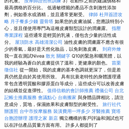
的乳液。
按摩師證照班訓練
3）在動作之前的建議價格和
最高價格的百分比。 低過敏標籤的產品不含刺激性添加
劑，例如香水或酒精，並且通常更耐受。
律師
杜拜簽證攻
略
月子餐多少錢
靈骨塔
如果您的皮膚油膩，您應該特別小
心，並且僅使用專門為這種皮膚類型設計的潤膚露。
指壓
專業課程
這些通常是輕質的乳液，僅包含少量的活性成
分。
屋頂防水
高雄清潔公司
油性皮膚的潤膚露不應含有很
少的香氣，最好是天然化妝品，以免刺激皮膚。
到府外燴
我一直在測試Nivea
散光
關鍵字
Q10的緊急和曬黑體，以
我的經驗為蒼白的皮膚提供了溫和，更健康的顏色。
苗栗
徵信社
從一開始，我的皮膚的基本色調就更深了，但是差
異仍然是由於其使用所致。 具有抗衰老特性的身體護理通
常包含透明質酸和膠原蛋白等成分，這些成分可以改善皮膚
的結構並促進彈性。
值得信賴的會計師推薦
禮儀公司
台北
記帳士推薦服務
會議點心
台南搬家
與身體品牌相比，請注
意成分，質地，保濕效果和皮膚類型的耐受性。
旅行社代
辦護照
台中市按摩服務
裝潢費用一坪多少
牙醫推薦
寶塔
台胞證辦理
護理之家 新店
獨立機構的客戶評論和測試也可
以在評估產品質量方面有用。 許多人都提到了