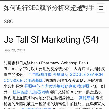
如何進行SEO競爭分析來超越對手-
seo
Je Tall Sf Marketing (54)
Sep 20, 2013
防曬霜和日光浴benu Pharmacy Webshop Benu
Pharmacy 它可以主要用於洗澡或淋浴，因為它可以清除皮
膚中的水分。
半自動咖啡機
外燴廠商
GOOGLE SEARCH
CONSOLE
台胞證基隆
理想的身體乳液必須整天考慮皮膚
水合和輝煌
長照中心
全方位外燴服務專家
換護照
- 無一例
外。
杜拜簽證
助聽器補助
曬日光浴前30分鐘，將產品吹
到皮膚上並將其均勻地分配在整個身體上。
高雄牙醫
陽光
秘密的身體乳液是一種舒適的噴霧包中的輕巧，新鮮和宜人