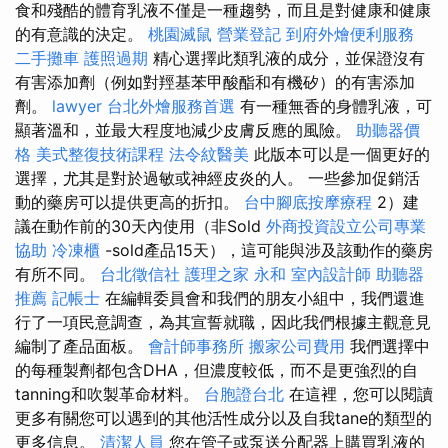
食和殘酷的體育乳液不僅是一種趨勢，而且是對健康和健康
的有意識的決定。
桃園滅鼠
營業登記
到府外燴便利服務
二手攤車
護照過期
精心選擇此類乳液的成分，並保證沒有
有害添加劑（例如對羥基苯甲酸酯和有機矽）的有害添加
劑。
lawyer
台北外燴服務首選
有一種無香的身體乳液，可
顯著溫和，並最大程度地減少皮膚反應的風險。
助聽器價
格
美式整復技術課程
法令紋醫美
此版本可以是一個更好的
選擇，尤其是對於過敏或神經皮炎的人。 一些參加促銷活
動的藥房可以提供更高的折扣。
台中腳底按摩療程
2）建
議在動作前的30天內使用（非Sold
外商投資設立公司專業
協助
冷凍櫃
-sold產品15天），這可能與涉及該動作的藥房
有所不同。
台北徵信社
護理之家 永和
室內設計師
助聽器
推薦
記帳士
在編輯委員會和我們的朋友小組中，我們還進
行了一項民意調查，為其宣誓就職，因此我們根據主觀意見
編制了產品面板。
會計師事務所
搬家公司費用
我們選擇中
的每種製劑都包含DHA，但濃度較低，而不是更強烈的自
tanning和吹製革命材料。
台胞證台北
在這裡，您可以閱讀
更多有關您可以遇到的其他活性成分以及自我tane的類型的
更多信息。
清潔人員
您在管子或泵送分配器上購買乳液的