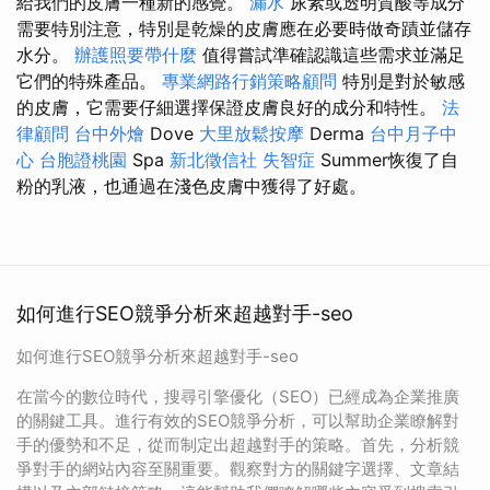
給我們的皮膚一種新的感覺。
漏水
尿素或透明質酸等成分
需要特別注意，特別是乾燥的皮膚應在必要時做奇蹟並儲存
水分。
辦護照要帶什麼
值得嘗試準確認識這些需求並滿足
它們的特殊產品。
專業網路行銷策略顧問
特別是對於敏感
的皮膚，它需要仔細選擇保證皮膚良好的成分和特性。
法
律顧問
台中外燴
Dove
大里放鬆按摩
Derma
台中月子中
心
台胞證桃園
Spa
新北徵信社
失智症
Summer恢復了自
粉的乳液，也通過在淺色皮膚中獲得了好處。
如何進行SEO競爭分析來超越對手-seo
如何進行SEO競爭分析來超越對手-seo
在當今的數位時代，搜尋引擎優化（SEO）已經成為企業推廣
的關鍵工具。進行有效的SEO競爭分析，可以幫助企業瞭解對
手的優勢和不足，從而制定出超越對手的策略。首先，分析競
爭對手的網站內容至關重要。觀察對方的關鍵字選擇、文章結