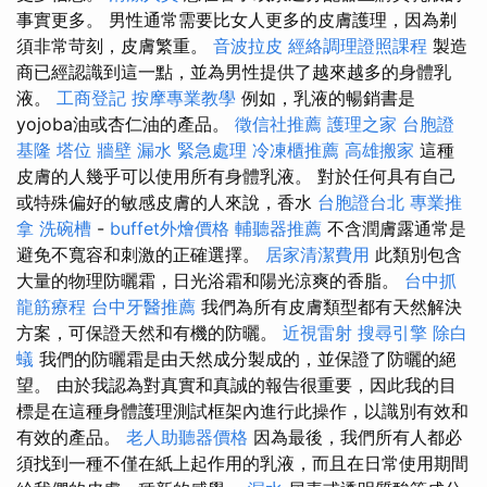
事實更多。 男性通常需要比女人更多的皮膚護理，因為剃
須非常苛刻，皮膚繁重。
音波拉皮
經絡調理證照課程
製造
商已經認識到這一點，並為男性提供了越來越多的身體乳
液。
工商登記
按摩專業教學
例如，乳液的暢銷書是
yojoba油或杏仁油的產品。
徵信社推薦
護理之家
台胞證
基隆
塔位
牆壁 漏水 緊急處理
冷凍櫃推薦
高雄搬家
這種
皮膚的人幾乎可以使用所有身體乳液。 對於任何具有自己
或特殊偏好的敏感皮膚的人來說，香水
台胞證台北
專業推
拿
洗碗槽
-
buffet外燴價格
輔聽器推薦
不含潤膚露通常是
避免不寬容和刺激的正確選擇。
居家清潔費用
此類別包含
大量的物理防曬霜，日光浴霜和陽光涼爽的香脂。
台中抓
龍筋療程
台中牙醫推薦
我們為所有皮膚類型都有天然解決
方案，可保證天然和有機的防曬。
近視雷射
搜尋引擎
除白
蟻
我們的防曬霜是由天然成分製成的，並保證了防曬的絕
望。 由於我認為對真實和真誠的報告很重要，因此我的目
標是在這種身體護理測試框架內進行此操作，以識別有效和
有效的產品。
老人助聽器價格
因為最後，我們所有人都必
須找到一種不僅在紙上起作用的乳液，而且在日常使用期間