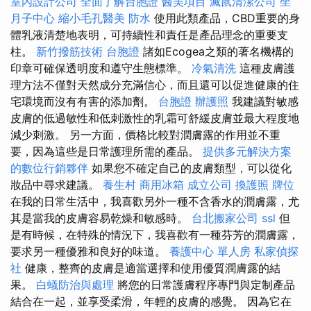
室內設計公司
全面了解台胞證
醫美項目
滅鼠清潔公司
坐
月子中心
縮小毛孔醫美
防水
使用此類產品，CBD重要的身
體乳液清楚地表明，可持續性和責任是產品理念的重要支
柱。
新竹撥筋技術
台胞證
諸如Ecogea之類的著名機構的
印章可確保透明度和遵守生態標準。
冷氣清洗
這種皮膚護
理方法不僅對天然成分充滿信心，而且還可以促進健康的住
宅環境而沒有有害的添加劑。
台胞證
辦護照
我建議對敏感
皮膚的低過敏性和低刺激性的乳霜可舒緩皮膚並最大程度地
減少刺激。 另一方面，價格比較對潤膚露的作用並不重
要，因為這些是日常護理所需的產品。
提供多元解決方案
的數位行銷夥伴
如果您不確定自己的皮膚類型，可以從化
妝品中尋求建議。
養生村
商用冰箱
成立公司
換護照
牌位
在我的日常生活中，我喜歡另外一種不含香水的潤膚露，尤
其是當我的皮膚容易乾燥和敏感時。
台北搬家公司
ssl
但
是有時候，在特殊的情況下，我喜歡有一種芬芳的潤膚露，
要求另一種優雅和良好的味道。
養護中心 單人房
私家偵探
社
健康，整齊的皮膚是適當選擇和使用優質潤膚露的結
果。
白蟻防治與處理
將您的日常護膚程序專門與定制產品
結合在一起，並享受柔滑，年輕的皮膚的感覺。 因為它在