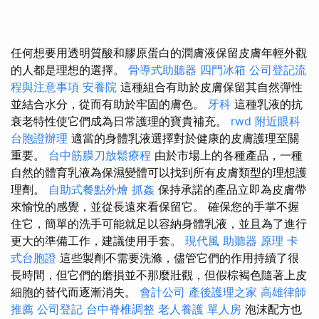
任何想要用透明質酸和膠原蛋白的潤膚液保留皮膚年輕外觀
的人都是理想的選擇。
骨導式助聽器
四門冰箱
公司登記流
程與注意事項
安養院
這種組合有助於皮膚保留其自然彈性
並結合水分，從而有助於牢固的膚色。
牙科
這種乳液的抗
衰老特性使它們成為日常護理的寶貴補充。
rwd
附近眼科
台胞證辦理
適當的身體乳液選擇對於健康的皮膚護理至關
重要。
台中筋膜刀放鬆療程
由於市場上的各種產品，一種
自然的體育乳液為保濕變體可以找到所有皮膚類型的理想護
理劑。
自助式餐點外燴
抓姦
保持承諾的產品立即為皮膚帶
來愉悅的感覺，並從長遠來看保留它。 確保您的手掌不握
住它，簡單的洗手可能就足以容納身體乳液，並且為了進行
更大的準備工作，建議使用手套。
現代風
助聽器 原理
卡
式台胞證
這些製劑不需要洗滌，儘管它們的作用持續了很
長時間，但它們的磨損並不那麼壯觀，但假棕褐色隨著上皮
細胞的替代而逐漸消失。
會計公司
產後護理之家
高雄律師
推薦
公司登記
台中脊椎調整
老人養護 單人房
泡沫配方也