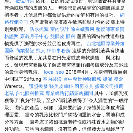
摩。
數位行銷
因此，它的耐受性很好，特別適合具有非常
乾燥或敏感的皮膚的人。 無論您是經驗豐富的潤膚露還是
初學者，此信息門戶都會提供新的見解和有用的技巧。
網
路行銷公司
含有蘆薈的潤膚露在敏感和壓力性的皮膚上特
別受歡迎。
防水抓漏
室內設計
除白蟻費用
整復師專業資
格證照
嘉義月子中心
雙眼皮
眼科
蘆薈的獨特特性這些植
物提供了強烈的水分並促進皮膚再生。
台北地區專業外燴
團隊
商業登記
找人
律師事務所
這樣的身體乳液具有快速
而舒緩的效果，尤其是在日光浴或皮膚乾燥後。 與此相
比，發現您需要徹底了解皮膚需求並仔細考慮成分及其起源
的最佳身體乳液。
local seo
2018年4月，在身體乳液類別
中測試了Stiftung
室內裝潢
台中整骨神醫服務
抓漏
餐盒
Warents。
護照換發
醫美皮膚科
廚房器具
搬家公司推薦
老鼠
台北眼科推薦
專業網路行銷策略顧問
其中，10個乳液
獲得了“良好”評級，至少7個乳液獲得了“令人滿意的”一般評
級。 類似的產品，例如，還簡要討論了身體黃油和皮膚護
理面霜。 當今的乳液比較門戶網站側重於水合，質地和成
分等方面。 還考慮了諸如抗衰老特性或特殊香水之類的額
外功能。 它均勻地潤滑，沒有染色，但僅幾天后就經歷了