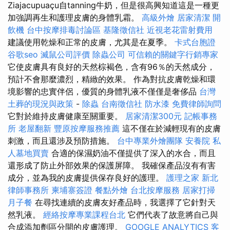
Ziajacupuaçu自tanning牛奶，但是很高興知道這是一種更
加強調再生和護理皮膚的身體乳霜。
高級外燴
居家清潔
開
飲機
台中按摩排毒討論區
基隆徵信社
近視老花雷射費用
建議使用乾燥和正常的皮膚，尤其是在夏季。
卡式台胞證
谷歌seo
滅鼠公司評價
除蟲公司
可信賴的關鍵字行銷專家
它使皮膚具有良好的天然棕褐色，含有96％的天然成分，
預計不會那麼濃烈，精緻的效果。 作為對抗皮膚乾燥和環
境影響的忠實伴侶，優質的身體乳液不僅僅是奢侈品
台灣
土葬的現況與政策
-
除蟲
台南徵信社
防水漆
免費律師詢問
它對於維持皮膚健康至關重要。
居家清潔300元
記帳事務
所
老屋翻新
豐原按摩服務推薦
這不僅在於減輕現有的皮膚
刺激，而且還涉及預防措施。
台中專業外燴團隊
安養院
私
人墓地買賣
合適的保濕奶油不僅提供了深入的水合，而且
還形成了防止外部效果的保護屏障。 我確保產品沒有有害
成分，並為我的皮膚提供保存良好的護理。
護理之家
新北
律師事務所
柬埔寨簽證
餐點外燴
台北按摩服務
居家打掃
月子餐
在尋找連續的皮膚友好產品時，我選擇了它針對天
然乳液。
經絡按摩專業課程台北
它們代表了故意將自己與
合成添加劑區分開的皮膚護理。
GOOGLE ANALYTICS
客