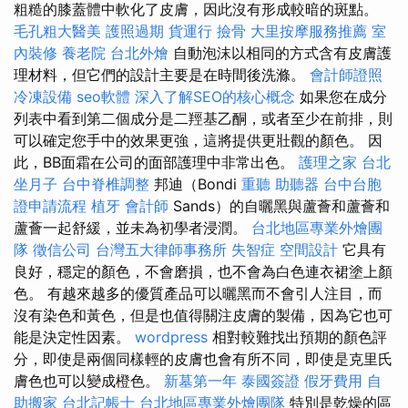
粗糙的膝蓋體中軟化了皮膚，因此沒有形成較暗的斑點。
毛孔粗大醫美
護照過期
貨運行
撿骨
大里按摩服務推薦
室
內裝修
養老院
台北外燴
自動泡沫以相同的方式含有皮膚護
理材料，但它們的設計主要是在時間後洗滌。
會計師證照
冷凍設備
seo軟體
深入了解SEO的核心概念
如果您在成分
列表中看到第二個成分是二羥基乙酮，或者至少在前排，則
可以確定您手中的效果更強，這將提供更壯觀的顏色。 因
此，BB面霜在公司的面部護理中非常出色。
護理之家 台北
坐月子
台中脊椎調整
邦迪（Bondi
重聽 助聽器
台中台胞
證申請流程
植牙
會計師
Sands）的自曬黑與蘆薈和蘆薈和
蘆薈一起舒緩，並未為初學者浸潤。
台北地區專業外燴團
隊
徵信公司
台灣五大律師事務所
失智症
空間設計
它具有
良好，穩定的顏色，不會磨損，也不會為白色連衣裙塗上顏
色。 有越來越多的優質產品可以曬黑而不會引人注目，而
沒有染色和黃色，但是也值得關注皮膚的製備，因為它也可
能是決定性因素。
wordpress
相對較難找出預期的顏色評
分，即使是兩個同樣輕的皮膚也會有所不同，即使是克里氏
膚色也可以變成橙色。
新墓第一年
泰國簽證
假牙費用
自
助搬家
台北記帳士
台北地區專業外燴團隊
特別是乾燥的區