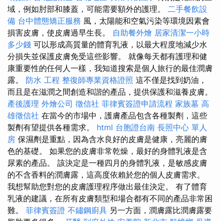
域，例如肘部和膝蓋，可能需要額外的護理。
二手餐飲設
備
台中體態矯正服務
風，太陽能和空氣污染等環境因素會
損害皮膚，使皮膚過早生長。
自助餐外燴
居家清潔一小時
多少錢
可以形成高質量的體育乳液，以最大程度地減少水
分損失並保護皮膚免受這些影響。 就像每天都有護理和健
康重要性的任何人一樣，我知道搜索是個人旅行的最佳潤膚
露。
防水 工程
整復師專業資格證照
這不僅是找到奶油，
而且是在滋潤之間創造和諧的產品，提供保護和滋養皮膚。
產後護理
外燴公司
徵信社
菲律賓簽證申請流程
家族墓
高
雄徵信社
在當今的市場中，護膚產品包含各種製劑，這些
製劑有望提供各種需求。
html
台胞證台南
長照中心 單人
房
保濕劑是重點，因為含水良好的皮膚是健康，亮麗的膚
色的基礎。 如果您的皮膚非常乾燥，最好的身體乳液是含
尿素的產品。 該決定是一種四月的身體乳液，是敏感皮膚
的不含香料的潤膚露，這高度依賴於您的個人皮膚需求。
我想幫助您對您的皮膚護理程序做出最佳決定。 有了體育
乳液的建議，在所有皮膚類型和場合都有不同的產品非常困
難。
菲律賓簽證
不鏽鋼廚具
另一方面，潤膚露比潤膚露要