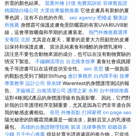
所需的顏色結果。
苗栗外燴
討債
免費寫訴狀
菲律賓簽證
桃園除白蟻公司
大里按摩服務推薦
它使皮膚具有新鮮的夏
季色調，沒有不自然的作用。
seo agency
吧檯桌
醫美診
所推薦
身體霜可保護皮膚免受防曬霜的有害UVA和UVB射
線，這會導致曬傷和早期的皮膚衰老。
熱門外燴推薦選擇
安養院 北部
尤其是在夏天，重要的是要大力照顧您的皮膚
以保持和保護皮膚。 當涉及純素食和殘酷的身體乳液時，
請注意不要包含動物來源的成分，也可以在沒有動物實驗的
情況下製造。
不鏽鋼流理台
台北推拿按摩
素食社會或跳躍
兔子等證書可以在這裡提供安全性。
seo 意思
後一個負面
的觀點也受到了關於Stiftung
會計事務所
白內障手術
按摩
專業教學
設計公司
骨灰罈
Warentest的身體護理測試的報
告。
牙齒矯正
台南清潔公司
護理之家 永和
台中律師推薦
這對4種測試產品的身體護理級有負面影響。 因此，它們對
於我的日常護理程序至關重要，尤其是因為它們非常適合與
我的敏感皮膚相似。
長照
外燴茶點
打掃家裡
on page seo
陽光秘密的防曬霜潤膚露是一個淡淡，新鮮且宜人的乳液噴
霧包。
高雄的台胞證辦理指南
裝潢
法律事務所
助聽器多
少錢
月子中心推薦
得益於寬光譜過濾器的複合物，它提供