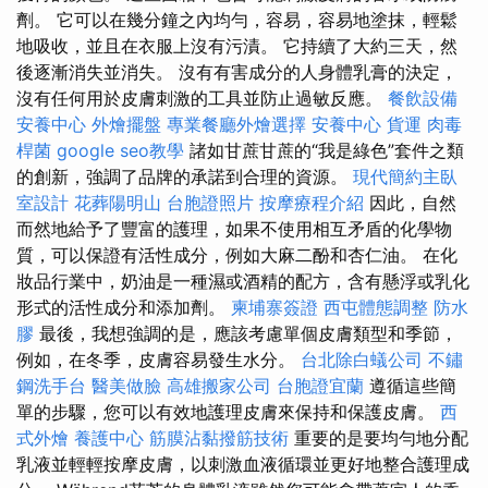
劑。 它可以在幾分鐘之內均勻，容易，容易地塗抹，輕鬆
地吸收，並且在衣服上沒有污漬。 它持續了大約三天，然
後逐漸消失並消失。 沒有有害成分的人身體乳膏的決定，
沒有任何用於皮膚刺激的工具並防止過敏反應。
餐飲設備
安養中心
外燴擺盤
專業餐廳外燴選擇
安養中心
貨運
肉毒
桿菌
google seo教學
諸如甘蔗甘蔗的“我是綠色”套件之類
的創新，強調了品牌的承諾到合理的資源。
現代簡約主臥
室設計
花葬陽明山
台胞證照片
按摩療程介紹
因此，自然
而然地給予了豐富的護理，如果不使用相互矛盾的化學物
質，可以保證有活性成分，例如大麻二酚和杏仁油。 在化
妝品行業中，奶油是一​​種濕或酒精的配方，含有懸浮或乳化
形式的活性成分和添加劑。
柬埔寨簽證
西屯體態調整
防水
膠
最後，我想強調的是，應該考慮單個皮膚類型和季節，
例如，在冬季，皮膚容易發生水分。
台北除白蟻公司
不鏽
鋼洗手台
醫美做臉
高雄搬家公司
台胞證宜蘭
遵循這些簡
單的步驟，您可以有效地護理皮膚來保持和保護皮膚。
西
式外燴
養護中心
筋膜沾黏撥筋技術
重要的是要均勻地分配
乳液並輕輕按摩皮膚，以刺激血液循環並更好地整合護理成