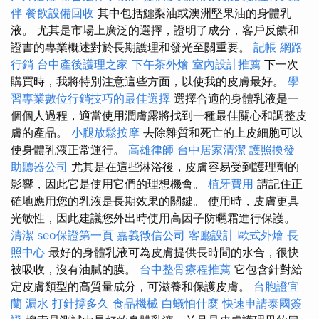
伴
餐飲設備回收
其中包括鱷梨油或澳洲堅果油的身體乳
液。 尤其是市場上廣泛的選擇，證明了成分，客戶反饋和
證書的專業概述對於長期護理和發光至關重要。
記帳
網路
行銷
台中產後護理之家
下午茶外燴
室內設計推薦
下一次
購買時，我將特別注意這些方面，以使我的皮膚最好。
學
習專業數位行銷技巧的最佳選擇
選擇合適的身體乳液是一
個個人過程，適當使用潤膚露將找到一種最佳關心和調整皮
膚的產品。
小腿放鬆按摩
去除雜質和死亡的上皮細胞可以
使身體乳液正常運行。
高雄律師
台中居家清潔
護照換發
助聽器公司
尤其是在這些淋浴後，皮膚容易受到護理劑的
影響，因此它是使用它們的理想機會。
植牙費用
請記住正
確地應用您的乳液是長期效果的關鍵。 使用時，皮膚更具
光敏性，因此建議您外出時使用高因子防曬霜進行保護。
清潔
seo保證第一頁
嘉義徵信公司
客廳設計
歐式外燴
長
照中心
最好的身體乳液可為皮膚提供長時間的水合，很快
被吸收，沒有油膩的膜。
台中整骨療程推薦
它包含針對給
定皮膚類型的高質量成分，可滋養和保護皮膚。
台胞證宜
蘭
漏水 打針撐多久
食品機械
白蟻怕什麼
快速申請泰國簽