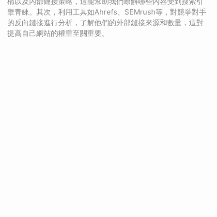
構以及內部鏈接策略，這能幫助我們瞭解哪些內容受到搜索引
擎青睞。其次，利用工具如Ahrefs、SEMrush等，對競爭對手
的反向鏈接進行分析，了解他們的外部鏈接來源和數量，這對
提高自己網站的權重至關重要。