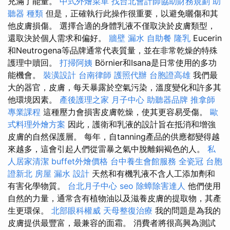
充滿了能量。
中式外燴菜單
找台北會計師協助財務規劃
助
聽器 種類
但是，正確執行此操作很重要，以避免曬傷和其
他皮膚損傷。 選擇合適的身體乳液不僅取決於皮膚類型，
還取決於個人需求和偏好。
牆壁 漏水
自助餐
隆乳
Eucerin
和Neutrogena等品牌通常代表質量，並在非常乾燥的特殊
護理中贖回。
打掃阿姨
Börnier和Isana是日常使用的多功
能機會。
裝潢設計
台南律師
護照代辦
台胞證高雄
我們最
大的器官，皮膚，每天暴露於空氣污染，溫度變化和許多其
他環境因素。
產後護理之家 月子中心
助聽器品牌
推拿師
專業課程
這種壓力會損害皮膚乾燥，使其更容易受傷。
歐
式料理外燴方案
因此，護衛和乳液的設計旨在抵消和增強
皮膚的自然保護層。 每年，自tanning產品的供應都變得越
來越多，這會引起人們從雷暴之氣中脫離銅褐色的人。
私
人居家清潔
buffet外燴價格
台中養生會館服務
全瓷冠
台胞
證新北
房屋 漏水
設計
天然和有機乳液不含人工添加劑和
有害化學物質。
台北月子中心
seo
除蟑除害達人
他們使用
自然的力量，通常含有植物油以及滋養皮膚的提取物，其產
生更環保。
北部眼科權威
天母整復治療
我的問題是為我的
皮膚提供最豐富，最兼容的面霜。 消費者將很高興為測試