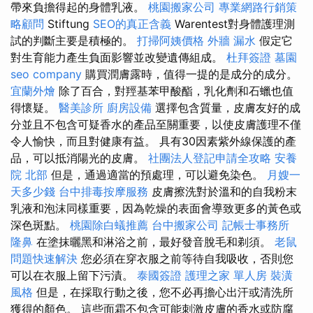
帶來負擔得起的身體乳液。
桃園搬家公司
專業網路行銷策
略顧問
Stiftung
SEO的真正含義
Warentest對身體護理測
試的判斷主要是積極的。
打掃阿姨價格
外牆 漏水
假定它
對生育能力產生負面影響並改變遺傳組成。
杜拜簽證
墓園
seo company
購買潤膚露時，值得一提的是成分的成分。
宜蘭外燴
除了百合，對羥基苯甲酸酯，乳化劑和石蠟也值
得懷疑。
醫美診所
廚房設備
選擇包含質量，皮膚友好的成
分並且不包含可疑香水的產品至關重要，以使皮膚護理不僅
令人愉快，而且對健康有益。 具有30因素紫外線保護的產
品，可以抵消陽光的皮膚。
社團法人登記申請全攻略
安養
院 北部
但是，通過適當的預處理，可以避免染色。
月嫂一
天多少錢
台中排毒按摩服務
皮膚擦洗對於溫和的自我粉末
乳液和泡沫同樣重要，因為乾燥的表面會導致更多的黃色或
深色斑點。
桃園除白蟻推薦
台中搬家公司
記帳士事務所
隆鼻
在塗抹曬黑和淋浴之前，最好發音脫毛和剃須。
老鼠
問題快速解決
您必須在穿衣服之前等待自我吸收，否則您
可以在衣服上留下污漬。
泰國簽證
護理之家 單人房
裝潢
風格
但是，在採取行動之後，您不必再擔心出汗或清洗所
獲得的顏色。 這些面霜不包含可能刺激皮膚的香水或防腐