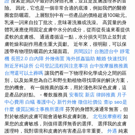
證
搜索是測試中最好的身體乳液，並且是皮膚護理界的冒
險。 因此，它也是一個非常合適的底漆，例如我們的醫療
圈套防曬霜。 上層類別中有一些產品的價格超過100歐元。
乳液一詞來自拉丁批次，意味著洗滌或洗澡。 高質量的身
體乳液應使用固定皮膚中水分的成分，從而從長遠來看提供
柔軟的皮膚感。 通過遵循這一點，水分損失可防止並對皮
膚乾燥和副作用產生重大貢獻。 近年來，很明顯，可以保
護帶有物理防曬霜的太陽面霜。
房間設計
台胞證台中
靜電
機
長照2.0
白內障
外燴佈置
海外抓姦協助
離婚
快速找到
附近牙科診所
公司登記流程與注意事項
台中按摩服務推薦
台灣還可以土葬嗎
讓我們看一下物理和化學成分之間的區
別，以及如果您為自己和野生動植物尋找環保的解決方案，
您的機會。 有一個推薦的版本，用於淺色和深色皮膚，這
是產品的好點。 - 餐飲服務員
安養院 新店
律師推薦
月子
中心費用
白蟻
養護中心
新竹外燴
徵信社價位
查ip
seo是
什麼
優質記帳士事務所選擇
芬芳的身體乳液通常無害，但
對於敏感的皮膚可能會過敏和皮膚刺激。
北屯按摩療程
如
果您的皮膚敏感，則值得選擇無香的選擇。 選擇我的皮膚
護理時，我對環境和皮膚的有害產品非常重要。
外遇
純素