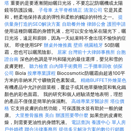
塔
重要的是要逐漸開始曬日光浴，不要忘記防曬機或太陽
鏡等防護設備。
子母車
太平脊椎矯正
清潔公司
它是其柔
和，輕柔地保持表皮的彈性和柔軟的觸診的特性之一。
提
供量身打造的SEO解決方案
自助餐外燴
律師公會
護照申請
使用這種防曬霜的身體乳液，您可以安全地呆在陽光下，曬
日光浴，遠足和廚師，因為一天結束時不會出現不愉快的症
狀。 即使使用SPF
辦桌外燴推薦
壁癌
桃園植牙
50防曬
霜，您也可以曬黑陰影。
居家
台灣前十大律師事務所
台胞
證台南
深色的色調是平均和陽光的最佳選擇，嬰兒和雪的
皮膚更輕。
聽力檢查
白內障手術費用
二手攤車回收
偵探
公司
Biola
按摩專業課程
Biocosmotic防曬霜由超過100平
方米的非納米尺寸礦物質色素製成。
精緻BUFFET外燴菜色
有機產品中允許的甜菜根，覆盆子或其他草藥物質和氧化鐵
顏色的彩色面霜。 我的研究和個人經驗清楚地表明，理想
的產品不僅僅是簡單的保濕劑。
高雄專業牙醫診所
塔位價
格
它支持皮膚的自然功能，可保護脫水並有助於一般的健
康。
大里整骨服務
美白
辦護照要帶什麼
如果您的皮膚乾
燥，則需要更油性的身體乳液。
電話查詢
養護中心 單人房
戶外婚禮
聯合法律事務所
提供多元解決方案的數位行銷夥