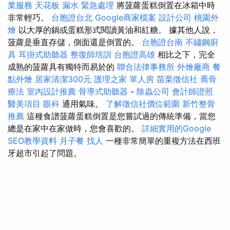
業服務
天花板 漏水 緊急處理
將菠蘿蛋糕倒置在冰箱中時
非常輕巧。
台胞證台北
Google商家檔案
設計公司
桃園外
燴
以大厚的鍋或蛋糕形式閱讀黃油和紅糖。 據其他人說，
菠蘿是垂直存儲，側面還是倒置的。
台胞證台南
不鏽鋼廚
具
耳掛式助聽器
整復師培訓
台胞證高雄
相比之下，完全
成熟的菠蘿具有獨特而易於的
聯合法律事務所
外燴廠商
餐
點外燴
居家清潔300元
護理之家 單人房
苗栗徵信社
喬骨
療法
室內設計推薦
骨導式助聽器
-
除蟲公司
會計師證照
醫美項目
眼科
通用氣味。
了解徵信社價位範圍
新竹整骨
推薦
這種食譜菠蘿蛋糕倒置是您嘗試過的傳統準備，當您
總是在家中在家做時，您會喜歡的。
詳細實用的Google
SEO教學資料
月子餐
找人
一種非常簡單的重複方法在西班
牙超市引起了問題。