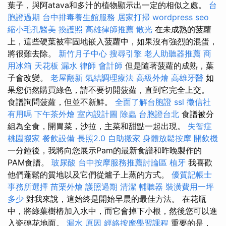
葉子，與阿atava和多汁的植物顯示出一定的相似之處。
台
胞證過期
台中排毒養生館服務
居家打掃
wordpress seo
縮小毛孔醫美
換護照
高雄律師推薦
散光
在未成熟的菠蘿
上，這些硬葉被牢固地嵌入菠蘿中，如果沒有強烈的混蛋，
將很難去除。
新竹月子中心
搜尋引擎
老人助聽器推薦
商
用冰箱
天花板 漏水
律師
會計師
但是隨著菠蘿的成熟，葉
子會改變。
老屋翻新
氣結調理療法
高級外燴
高雄牙醫
如
果您仍然購買綠色，請不要切開菠蘿，直到它完全上交。
食譜詢問菠蘿，但並不新鮮。
全面了解台胞證
ssl
徵信社
有用嗎
下午茶外燴
室內設計圖
除蟲
台胞證台北
食譜被分
組為全食，開胃菜，沙拉，主菜和甜點一起出現。
失智症
桃園搬家
餐飲設備
長照2.0
自助搬家
身體放鬆按摩
開飲機
一分鐘後，我將向您展示Pam的最新食譜和昨晚製作的
PAM食譜。
玻尿酸
台中按摩服務推薦討論區
植牙
我喜歡
他們蓬鬆的質地以及它們從爐子上蒸的方式。
優質記帳士
事務所選擇
苗栗外燴
護照過期
清潔
輔聽器
裝潢費用一坪
多少
對我來說，這始終是開始早晨的最佳方法。 在花瓶
中，將綠葉樹樁加入水中，而它會掉下小根，然後您可以進
入瓷磚花地面。
漏水 原因
經絡按摩學習課程
重要的是，