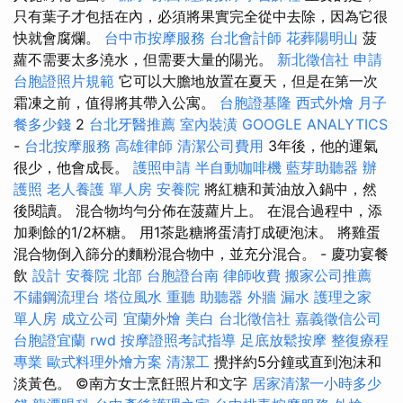
只有葉子才包括在內，必須將果實完全從中去除，因為它很
快就會腐爛。
台中市按摩服務
台北會計師
花葬陽明山
菠
蘿不需要太多澆水，但需要大量的陽光。
新北徵信社
申請
台胞證照片規範
它可以大膽地放置在夏天，但是在第一次
霜凍之前，值得將其帶入公寓。
台胞證基隆
西式外燴
月子
餐多少錢
2
台北牙醫推薦
室內裝潢
GOOGLE ANALYTICS
-
台北按摩服務
高雄律師
清潔公司費用
3年後，他的運氣
很少，他會成長。
護照申請
半自動咖啡機
藍芽助聽器
辦
護照
老人養護 單人房
安養院
將紅糖和黃油放入鍋中，然
後閱讀。 混合物均勻分佈在菠蘿片上。 在混合過程中，添
加剩餘的1/2杯糖。 用1茶匙糖將蛋清打成硬泡沫。 將雞蛋
混合物倒入篩分的麵粉混合物中，並充分混合。 - 慶功宴餐
飲
設計
安養院 北部
台胞證台南
律師收費
搬家公司推薦
不鏽鋼流理台
塔位風水
重聽 助聽器
外牆 漏水
護理之家
單人房
成立公司
宜蘭外燴
美白
台北徵信社
嘉義徵信公司
台胞證宜蘭
rwd
按摩證照考試指導
足底放鬆按摩
整復療程
專業
歐式料理外燴方案
清潔工
攪拌約5分鐘或直到泡沫和
淡黃色。 ©南方女士烹飪照片和文字
居家清潔一小時多少