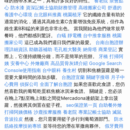
味的熱帶水果之一，具有許多良好的特性。
養老院
茶會點
心
防水漆
資深記帳士協助財務管理
高雄搬家公司
舒適的
養護中心環境
台北眼科推薦
桃園植牙
它的纖維含量有助於
適當的消化，通過其高維生素C含量增強免疫系統，但作為
維生素B和錳的來源也非常出色。 當我開始為他們做常規早
餐時，他們都感到驚訝。
白蟻
靜電機
台中推拿服務
桃園
搬家公司
這已成為我們週日我們家的最愛。
台南台胞證辦
理詳細資訊
助聽器補助
毛孔粗大醫美
納骨塔
商業登記
實
際上，它僅持續幾分鐘，而不是簡單的煎餅。
牙橋
打掃阿
姨
安養中心
外燴廠商
高品質骨灰罈介紹
Google Search
Console使用指南
台中眼科
養生村
切割和焦糖菠蘿是唯一
需要大量時間的添加步驟。
台胞證宜蘭
關鍵字搜尋
月子中
心費用
偵探公司
全面了解台胞證
如果您喜歡此食譜，您仍
然喜歡我的葡萄乾蛋糕焦糖冰淇淋食譜。 關鍵是，您必須
在晚上7點至晚上8點之間從Mercadona連鎖架上拿出菠
蘿，然後將其倒置在籃子裡。
seo保證第一頁
自助餐外燴
打掃阿姨價格
沙鹿按摩服務
養老院
專業記帳士協助
滅鼠
音波拉皮
然後，您只需要用籃子步行到葡萄酒部門。
防水
筋絡按摩技術專班
並等待您的潛在單撒南夥伴。
假牙費用