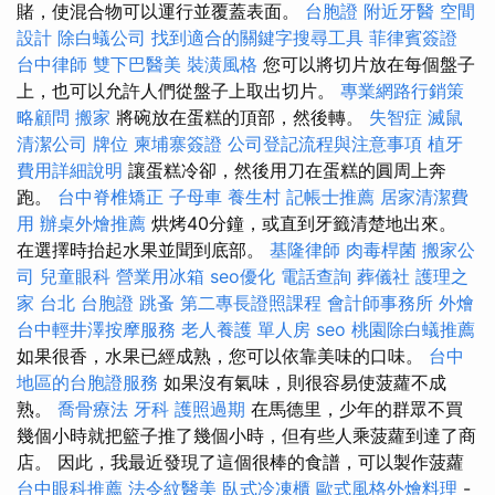
賭，使混合物可以運行並覆蓋表面。
台胞證
附近牙醫
空間
設計
除白蟻公司
找到適合的關鍵字搜尋工具
菲律賓簽證
台中律師
雙下巴醫美
裝潢風格
您可以將切片放在每個盤子
上，也可以允許人們從盤子上取出切片。
專業網路行銷策
略顧問
搬家
將碗放在蛋糕的頂部，然後轉。
失智症
滅鼠
清潔公司
牌位
柬埔寨簽證
公司登記流程與注意事項
植牙
費用詳細說明
讓蛋糕冷卻，然後用刀在蛋糕的圓周上奔
跑。
台中脊椎矯正
子母車
養生村
記帳士推薦
居家清潔費
用
辦桌外燴推薦
烘烤40分鐘，或直到牙籤清楚地出來。
在選擇時抬起水果並聞到底部。
基隆律師
肉毒桿菌
搬家公
司
兒童眼科
營業用冰箱
seo優化
電話查詢
葬儀社
護理之
家 台北
台胞證
跳蚤
第二專長證照課程
會計師事務所
外燴
台中輕井澤按摩服務
老人養護 單人房
seo
桃園除白蟻推薦
如果很香，水果已經成熟，您可以依靠美味的口味。
台中
地區的台胞證服務
如果沒有氣味，則很容易使菠蘿不成
熟。
喬骨療法
牙科
護照過期
在馬德里，少年的群眾不買
幾個小時就把籃子推了幾個小時，但有些人乘菠蘿到達了商
店。 因此，我最近發現了這個很棒的食譜，可以製作菠蘿
台中眼科推薦
法令紋醫美
臥式冷凍櫃
歐式風格外燴料理
-