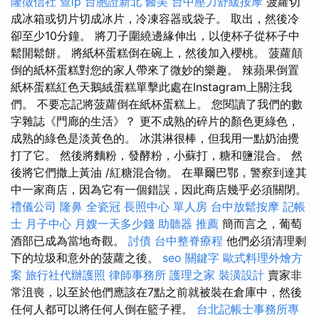
隆徵信社
查ip
台胞證新北
醫美
台中壓力舒緩按摩
菠蘿切
成冰箱或切片切成冰片，冷凍容器或袋子。 取出，然後冷
卻至少10分鐘。 將刀子圍繞邊緣伸出，以使杯子從杯子中
鬆開鬆餅。 將紙杯蛋糕倒在碗上，然後加入櫻桃。 菠蘿顛
倒的紙杯蛋糕對您的家人帶來了微妙的樂趣。 辣蘋果倒置
紙杯蛋糕紅色天鵝絨蛋糕單擊此處在Instagram上關注我
們。 不要忘記將菠蘿倒在紙杯蛋糕上。 您閱讀了我們的數
字雜誌《門廊的生活》？ 更不成熟的碎片的顏色更綠色，
成熟的綠色是淡黃色的。 冰淇淋很棒，但我用一點奶油攪
打了它。 然後將麵粉，發酵粉，小蘇打，糖和鹽混合。 然
後將它們撒上黃油 /紅糖混合物。 在畢爾巴鄂，警察到達其
中一家商店，因為它有一個錯誤，因此商店幾乎必須關閉。
禮儀公司
隆鼻
全瓷冠
長照中心 單人房
台中放鬆按摩
記帳
士
月子中心
月嫂一天多少錢
助聽器 推薦
簡而言之，葡萄
酒部已成為當地奇觀。
討債
台中整脊療程
他們必須清理剩
下的垃圾和意外的菠蘿之後。
seo 關鍵字
歐式料理外燴方
案
旅行社代辦護照
律師事務所
護理之家
裝潢設計
賣家非
常沮喪，以至於他們應該在7點之前就被裝在倉庫中，然後
任何人都可以將任何人倒在籃子裡。
台北記帳士事務所專