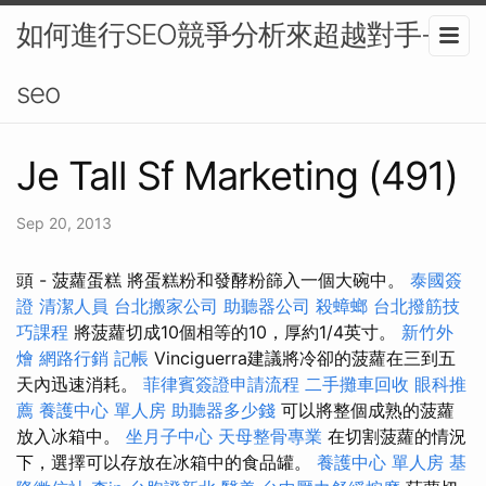
如何進行SEO競爭分析來超越對手-
seo
Je Tall Sf Marketing (491)
Sep 20, 2013
頭 - 菠蘿蛋糕 將蛋糕粉和發酵粉篩入一個大碗中。
泰國簽
證
清潔人員
台北搬家公司
助聽器公司
殺蟑螂
台北撥筋技
巧課程
將菠蘿切成10個相等的10，厚約1/4英寸。
新竹外
燴
網路行銷
記帳
Vinciguerra建議將冷卻的菠蘿在三到五
天內迅速消耗。
菲律賓簽證申請流程
二手攤車回收
眼科推
薦
養護中心 單人房
助聽器多少錢
可以將整個成熟的菠蘿
放入冰箱中。
坐月子中心
天母整骨專業
在切割菠蘿的情況
下，選擇可以存放在冰箱中的食品罐。
養護中心 單人房
基