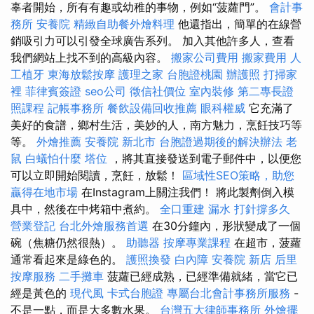
辜者開始，所有有趣或幼稚的事物，例如“菠蘿門”。
會計事
務所
安養院
精緻自助餐外燴料理
他還指出，簡單的在線營
銷吸引力可以引發全球廣告系列。 加入其他許多人，查看
我們網站上找不到的高級內容。
搬家公司費用
搬家費用
人
工植牙
東海放鬆按摩
護理之家
台胞證桃園
辦護照
打掃家
裡
菲律賓簽證
seo公司
徵信社價位
室內裝修
第二專長證
照課程
記帳事務所
餐飲設備回收推薦
眼科權威
它充滿了
美好的食譜，鄉村生活，美妙的人，南方魅力，烹飪技巧等
等。
外燴推薦
安養院 新北市
台胞證過期後的解決辦法
老
鼠
白蟻怕什麼
塔位
，將其直接發送到電子郵件中，以便您
可以立即開始閱讀，烹飪，放鬆！
區域性SEO策略，助您
贏得在地市場
在Instagram上關注我們！ 將此製劑倒入模
具中，然後在中烤箱中煮約。
全口重建
漏水 打針撐多久
營業登記
台北外燴服務首選
在30分鐘內，形狀變成了一個
碗（焦糖仍然很熱）。
助聽器
按摩專業課程
在超市，菠蘿
通常看起來是綠色的。
護照換發
白內障
安養院 新店
后里
按摩服務
二手攤車
菠蘿已經成熟，已經準備就緒，當它已
經是黃色的
現代風
卡式台胞證
專屬台北會計事務所服務
-
不是一點，而是大多數水果。
台灣五大律師事務所
外燴擺