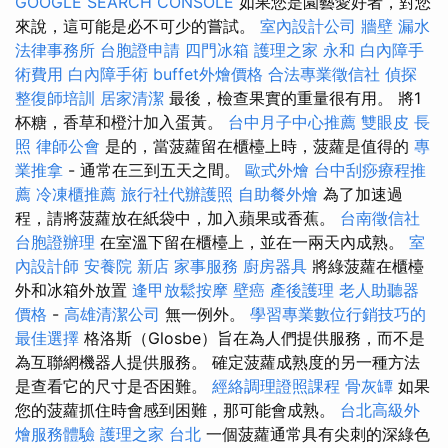
GOOGLE SEARCH CONSOLE
如果您是園藝愛好者，對您
來說，這可能是必不可少的嘗試。
室內設計公司
牆壁 漏水
法律事務所
台胞證申請
四門冰箱
護理之家 永和
白內障手
術費用
白內障手術
buffet外燴價格
合法專業徵信社
偵探
整復師培訓
居家清潔
最後，檢查果實的重量很有用。 將1
杯糖，香草和橙汁加入蛋黃。
台中月子中心推薦
雙眼皮
長
照
律師公會
是的，當菠蘿留在櫃檯上時，菠蘿是值得的
專
業推拿
- 通常在三到五天之間。
歐式外燴
台中刮痧療程推
薦
冷凍櫃推薦
旅行社代辦護照
自助餐外燴
為了加速過
程，請將菠蘿放在紙袋中，加入蘋果或香蕉。
台南徵信社
台胞證辦理
在室溫下留在櫃檯上，並在一兩天內成熟。
室
內設計師
安養院 新店
家事服務
廚房器具
將綠菠蘿在櫃檯
外和冰箱外放置
逢甲放鬆按摩
壁癌
產後護理
老人助聽器
價格
-
高雄清潔公司
無一例外。
學習專業數位行銷技巧的
最佳選擇
格洛斯（Glosbe）旨在為人們提供服務，而不是
為互聯網機器人提供服務。 確定菠蘿成熟度的另一種方法
是查看它的尺寸是否困難。
經絡調理證照課程
骨灰罈
如果
您的菠蘿抓住時會感到困難，那可能會成熟。
台北高級外
燴服務體驗
護理之家 台北
一個菠蘿通常具有尖刺的深綠色