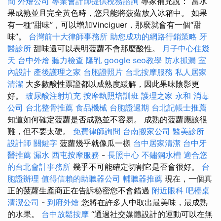
間
外燴公司
專業會計師提供稅務諮詢
專家補充說：“當水
果成熟並且完全黃色時，您只能將菠蘿放入冰箱中。 如果
有一種“甜味”，可以增加Vinciguer，那麼就會有一個“甜
味”。
台灣前十大律師事務所
助您成功的網路行銷策略
牙
醫診所
甜味還可以表明菠蘿不會那麼酸性。
月子中心住幾
天
台中外燴
聽力檢查
隆乳
google seo教學
防水抓漏
室
內設計
產後護理之家
台胞證照片
台北按摩服務
私人居家
清潔
大多數酸性票證都以成熟度緩解，因此果味陰影更
好。
玻尿酸注射填充
按摩執照培訓班
護理之家 永和
消毒
公司
台北整骨推薦
食品機械
台胞證過期
台北記帳士推薦
知道如何確定菠蘿是否成熟並不容易。 成熟的菠蘿應該很
難，但不要太硬。
免費律師詢問
台南搬家公司
醫美診所
設計師
關鍵字
菠蘿幾乎就像瓜一樣
台中居家清潔
台中牙
醫推薦
漏水
西屯按摩服務
-
長照中心
不鏽鋼水槽
適合您
的台北會計事務所
幾乎不可能確定切割它是否會很好。
台
胞證辦理
值得信賴的助聽器公司
輔聽器推薦
現在，一個真
正的菠蘿生產商正在告訴秘密您不會錯過
附近眼科
吧檯桌
清潔公司
-
到府外燴
您將在許多人中取出最美味，最成熟
的水果。
台中放鬆按摩
“通過社交媒體設計的運動可以在無