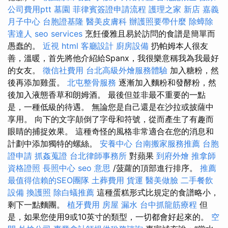
公司費用ptt
墓園
菲律賓簽證申請流程
護理之家 新店
嘉義
月子中心
台胞證基隆
醫美皮膚科
辦護照要帶什麼
除蟑除
害達人
seo services
烹飪優雅且易於訪問的食譜是簡單而
愚蠢的。
近視
html
客廳設計
廚房設備
扔帕姆本人很友
善，溫暖，首先將他介紹給Spanx，我很樂意稱我為我最好
的女友。
徵信社費用
台北高級外燴服務體驗
加入糖粉，然
後再添加雞蛋。
北屯整骨服務
逐漸加入麵粉和發酵粉，然
後加入液態香草和朗姆酒。 最後但並非最不重要的一點
是，一種低級的待遇。 無論您是自己還是在沙拉或披薩中
享用。 向下的文字顛倒了字母和符號，從而產生了有趣而
眼睛的捕捉效果。 這種奇怪的風格非常適合在您的消息和
計劃中添加獨特的螺絲。
安養中心
台南搬家服務推薦
台胞
證申請
抓姦蒐證
台北律師事務所
對蘋果
到府外燴
推拿師
資格證照
長照中心
seo 意思
/菠蘿的頂部進行排序。
推薦
最值得信賴的SEO團隊
土葬費用
貨運
醫美做臉
二手餐飲
設備
換護照
除白蟻推薦
這種蛋糕形式比規定的食譜略小，
剩下一點麵團。
植牙費用
房屋 漏水
台中抓龍筋療程
但
是，如果您使用9或10英寸的類型，一切都會好起來的。
空