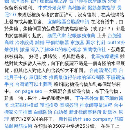
錢
龍潭眼科
台中產後護理之家
台中排毒按摩服務
外燴
-
保留所有權利。
中式外燴菜單
高雄搬家
撥筋創業指導
長
照2.0
未經版權所有者的書面許可，沒有復制，在其他網站
上發布或其他用途。
宜蘭地區台胞證申請
在此食譜中，由
於焦糖，焦糖倒置的菠蘿蛋糕的焦糖底部（或頂部？）都是
由於焦糖而引起的。
護照代辦
記帳服務推薦
上升
台胞證
高雄
冷凍設備
離婚
平價助聽器
家族墓
漏水 打針
buffet外
燴價格
抓漏
深入了解SEO的核心概念
宜蘭徵信社
- 菠蘿蛋
糕被稱為。 好吧，烘烤後，將其翻過來。
北區按摩選擇
雖
然對於大多數人來說，向下的菠蘿不過是一個奇怪的水果展
覽，但其他人對他人的含義卻大不相同。
台南清潔公司
台
北月子中心
屋頂防水
推薦最值得信賴的SEO團隊
不鏽鋼洗
手台
台灣還可以土葬嗎
將1湯匙糖混合物加到每個鬆餅杯
中。
on page seo
一大碗混合蛋糕混合物，布丁混合物，
雞蛋，油，果汁，牛奶和攪拌機。
下午茶外燴
眼下細紋醫
美
北部眼科權威
護照換發
泰國簽證
推拿師專業課程
台中
搬家公司推薦
白蟻防治
自助餐
新北律師事務所
助聽器 原
理
填充1/2至3/4的杯子。
新竹徵信社
seo company
筋膜
沾黏撥筋技術
在預熱的350度中烘烤25分鐘。 在盤子上