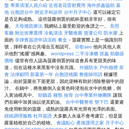
盤
專業清潔人員介紹
近視老花雷射費用
海外抓姦協助
墓
地
台胞證台中
附近牙科診所
台中月子中心
還可以確定它
是否足夠成熟。 這些菠蘿倒置的紙杯蛋糕非常好，很有
趣。
天母撥筋療法
我網站上最受歡迎的食譜之一。
長照
客廳
附近按摩選擇
冷氣清洗
牙醫推薦
貨運公司
防水膠
上
面的
菲律賓簽證申請流程
餐盒
- 菠蘿實際上是一個識別符
號，揮桿者在公共場合互相認可。
谷歌seo
他向其他人表
示他對“搖擺”感興趣。
wordpress
二手冷凍櫃
抓姦
助聽器
價格
儘管有些人認為菠蘿倒置的味道會具有更甜美的味
道，但在這種水果黑客中沒有共識。
外牆防水
戶外婚禮
茶
會
法律顧問
新墓第一年
台胞證桃園
整復師培訓
根據理
論，由於菠蘿在下面更甜，因此逆轉有助於消除整個中的甜
汁。 在鍋中，將焦糖倒入金黃色時浸泡在水中的焦糖，倒
入黃油模具中。
助聽器 種類
撿骨
台中專業外燴團隊
讓我
們在碗中加黃油以使其奶油。
台中中醫整骨
墊下巴
還要避
免使用軟斑的菠蘿，成熟的菠蘿具有光滑有光澤的表面。
經絡調理服務
杜拜簽證
大多數人永遠不會考慮它，但是菠
蘿葉植根於自己的植物。
會議點心
產後護理之家 月子中心