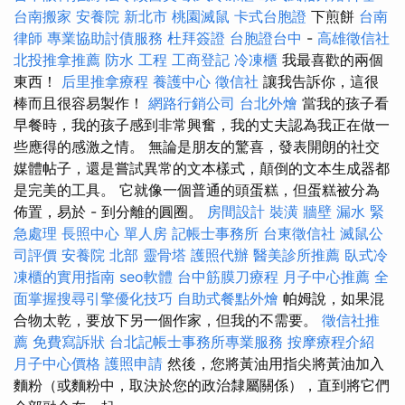
台南搬家
安養院 新北市
桃園滅鼠
卡式台胞證
下煎餅
台南
律師
專業協助討債服務
杜拜簽證
台胞證台中
-
高雄徵信社
北投推拿推薦
防水 工程
工商登記
冷凍櫃
我最喜歡的兩個
東西！
后里推拿療程
養護中心
徵信社
讓我告訴你，這很
棒而且很容易製作！
網路行銷公司
台北外燴
當我的孩子看
早餐時，我的孩子感到非常興奮，我的丈夫認為我正在做一
些應得的感激之情。 無論是朋友的驚喜，發表開朗的社交
媒體帖子，還是嘗試異常的文本樣式，顛倒的文本生成器都
是完美的工具。 它就像一個普通的頭蛋糕，但蛋糕被分為
佈置，易於 - 到分離的圓圈。
房間設計
裝潢
牆壁 漏水 緊
急處理
長照中心 單人房
記帳士事務所
台東徵信社
滅鼠公
司評價
安養院 北部
靈骨塔
護照代辦
醫美診所推薦
臥式冷
凍櫃的實用指南
seo軟體
台中筋膜刀療程
月子中心推薦
全
面掌握搜尋引擎優化技巧
自助式餐點外燴
帕姆說，如果混
合物太乾，要放下另一個作家，但我的不需要。
徵信社推
薦
免費寫訴狀
台北記帳士事務所專業服務
按摩療程介紹
月子中心價格
護照申請
然後，您將黃油用指尖將黃油加入
麵粉（或麵粉中，取決於您的政治隸屬關係），直到將它們