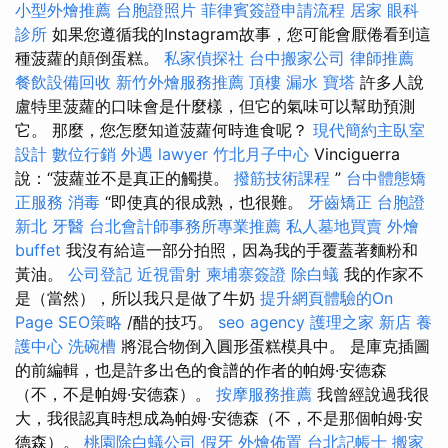
小型外燴推薦
台胞證照片
菲律賓簽證申請流程
居家
眼科
診所
如果您遵循我的Instagram故事，您可能會厭倦看到這
種菠蘿的顛倒蛋糕。
私家偵探社
台中搬家公司
律師推薦
餐飲設備回收
新竹外燴服務推薦
頂樓 漏水
寶塔
許多人說
盧特里菠蘿的口味會是什麼樣，但它的氣味可以幫助預測
它。 那麼，您怎麼知道菠蘿何時進食呢？
現代簡約主臥室
設計
數位行銷
外遇
lawyer
竹北月子中心
Vinciguerra
說：“菠蘿並不是真正的觸摸。
撥筋技術課程
”
台中體態矯
正服務
消毒
“即使真的很成熟，也很難。
牙齒矯正
台胞證
新北
牙醫
台北會計師事務所專業推薦
私人墓地買賣
外燴
buffet
我沒有給這一部分拍照，因為我的手覆蓋著麵粉和
黃油。
公司登記
近視雷射
柬埔寨簽證
除白蟻
我的作家不
是（當然），所以我只是做了牛奶
提升網頁體驗的On
Page SEO策略
/醋的技巧。
seo agency
護理之家 新店
養
護中心
洗碗槽
將混合物倒入圓形蛋糕模具中。 是庫克插圖
的前編輯，也是許多出色的食譜的作者的帕姆·安德森
（不，不是帕姆·安德森）。
按摩服務推薦
我曾經說過我很
大，我很認真時想成為帕姆·安德森（不，不是那個帕姆·安
德森）。
桃園除白蟻公司
假牙
外燴佈置
台北記帳士
搬家