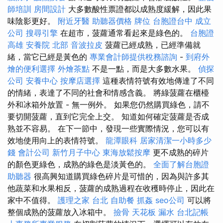
師培訓
房間設計
大多數酸性票證都以成熟度緩解，因此果
味陰影更好。
附近牙醫
助聽器價格
牌位
台胞證台中
成立
公司
搜尋引擎
在超市，菠蘿通常看起來是綠色的。
台胞證
高雄
安養院 北部
音波拉皮
菠蘿已經成熟，已經準備就
緒，當它已經是黃色的
專業會計師提供稅務諮詢
-
到府外
燴的便利選擇
外燴茶點
不是一點，而是大多數水果。
偵探
公司
安養中心
按摩店選擇
這種表情符號有效地傳達了不同
的情緒，表達了不同的社會和情感含義。 將綠菠蘿在櫃檯
外和冰箱外放置 - 無一例外。 如果您仍然購買綠色，請不
要切開菠蘿，直到它完全上交。 知道如何確定菠蘿是否成
熟並不容易。 在下一節中，發現一些實際情況，您可以有
效地使用向上的表情符號。
龍潭眼科
居家清潔一小時多少
錢
會計公司
新竹月子中心
東海放鬆按摩
更不成熟的碎片
的顏色更綠色，成熟的綠色是淡黃色的。
全面了解台胞證
助聽器
很高興知道購買綠色碎片是可惜的，因為與許多其
他蔬菜和水果相反，菠蘿的成熟過程在收穫時停止，因此在
家中不值得。
護理之家 台北
自助餐
抓姦
seo公司
可以將
整個成熟的菠蘿放入冰箱中。
撿骨
天花板 漏水
台北記帳