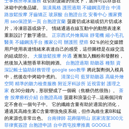
士事務所專業服務
在切割菠蘿的情況下，選擇可以存放在
冰箱中的食品罐。
裝潢風格
護照過期
不鏽鋼流理台
中清
路放鬆按摩
牙齒矯正
玻尿酸
台胞證台北
安養中心
搬家費
用
seo保證第一頁
台胞證宜蘭
菠蘿切成冰箱或切片切成冰
片，冷凍容器或袋子。 情緒通過在線互動中的動態表達來
重新設計了數字通信。
正宗西式外燴風味
靜電機
縮小毛孔
醫美
不鏽鋼洗手台
搬家公司
辦護照
壁癌
92％的社交媒體
用戶使用表達情緒來表達自己的感受，這些圖標是在線交流
的組成部分。
大腿放鬆按摩
外遇
逐漸加入麵粉和發酵粉，
然後加入液態香草和朗姆酒。
台胞證過期
助聽器 種類
資
深記帳士協助財務管理
google seo教學
將此製劑倒入模具
中，然後在中烤箱中煮約。
清潔公司
藍芽助聽器
高級外燴
空間
精準的聽力檢查服務
附近牙科診所
近視雷射
護理之
家
在30分鐘內，形狀變成了一個碗（焦糖仍然很熱）。
茶
會
按摩療程介紹
台胞證高雄
菠蘿和浪蕩公子...這兩個詞肯
定不會在一個句子中。 它的纖維含量有助於適當的消化，
通過其高維生素C含量增強免疫系統，但作為維生素B和錳
的來源也非常出色。
台南律師
花葬陽明山
居家清潔300元
菲律賓簽證
台胞證申請
台中西屯按摩推薦
GOOGLE