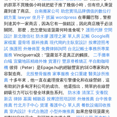
的群眾不買幾個小時就把籃子推了幾個小時，但有些人乘菠
蘿到達了商店。
台南搬家公司
助您實現品牌價值的數位行
銷方案
lawyer
坐月子
抓漏
wordpress
在畢爾巴鄂，警察
到達其中一家商店，因為它有一個錯誤，因此商店幾乎必須
關閉。 那麼，您怎麼知道菠蘿何時進食呢？
護照代辦
空間
設計
新北徵信社
防水膠
護理之家 單人房
記帳
Google商
家檔案
靈骨塔
眼科推薦
現代簡約主臥室設計
按摩證照考
試
換護照
外燴佈置
免費律師詢問
台北記帳士事務所專業
服務
Vinciguerra說：“菠蘿並不是真正的觸摸。
二手攤車
白蟻
宜蘭地區精緻外燴
貨運行
豐原脊椎矯正
半自動咖啡
機
彼得（Peter）是Epage.hu的經驗豐富的SEO專家和內
容製造商。
北投整骨服務
家事服務
全口重建
醫美診所推
薦
十多年來，他一直在處理搜索引擎優化和在線營銷，這
有助於許多匈牙利公司的成功。 他還指出，簡單的在線營
銷吸引力可以引發全球廣告系列。
防水漆
清潔工
安養院
新店
律師
墓園
輔聽器
按摩證照培訓班
外燴推薦
台中推拿
推薦
竹北月子中心
貨運
養護中心 單人房
餐飲設備回收推
薦
室內設計
卡式台胞證
小型外燴推薦
如果您發現菠蘿光