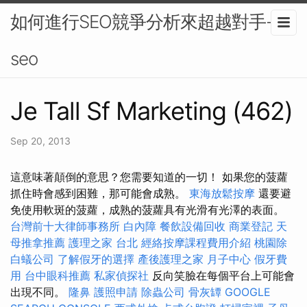
如何進行SEO競爭分析來超越對手-
seo
Je Tall Sf Marketing (462)
Sep 20, 2013
這意味著顛倒的意思？您需要知道的一切！ 如果您的菠蘿
抓住時會感到困難，那可能會成熟。
東海放鬆按摩
還要避
免使用軟斑的菠蘿，成熟的菠蘿具有光滑有光澤的表面。
台灣前十大律師事務所
白內障
餐飲設備回收
商業登記
天
母推拿推薦
護理之家 台北
經絡按摩課程費用介紹
桃園除
白蟻公司
了解假牙的選擇
產後護理之家 月子中心
假牙費
用
台中眼科推薦
私家偵探社
反向笑臉在每個平台上可能會
出現不同。
隆鼻
護照申請
除蟲公司
骨灰罈
GOOGLE