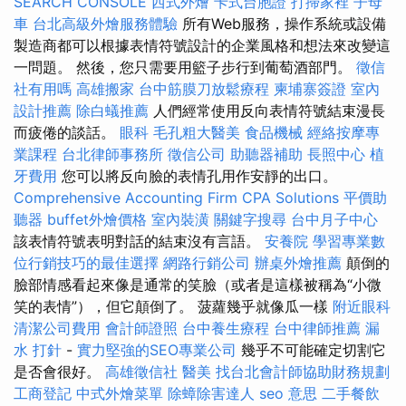
SEARCH CONSOLE
西式外燴
卡式台胞證
打掃家裡
子母
車
台北高級外燴服務體驗
所有Web服務，操作系統或設備
製造商都可以根據表情符號設計的企業風格和想法來改變這
一問題。 然後，您只需要用籃子步行到葡萄酒部門。
徵信
社有用嗎
高雄搬家
台中筋膜刀放鬆療程
柬埔寨簽證
室內
設計推薦
除白蟻推薦
人們經常使用反向表情符號結束漫長
而疲倦的談話。
眼科
毛孔粗大醫美
食品機械
經絡按摩專
業課程
台北律師事務所
徵信公司
助聽器補助
長照中心
植
牙費用
您可以將反向臉的表情孔用作安靜的出口。
Comprehensive Accounting Firm CPA Solutions
平價助
聽器
buffet外燴價格
室內裝潢
關鍵字搜尋
台中月子中心
該表情符號表明對話的結束沒有言語。
安養院
學習專業數
位行銷技巧的最佳選擇
網路行銷公司
辦桌外燴推薦
顛倒的
臉部情感看起來像是通常的笑臉（或者是這樣被稱為“小微
笑的表情”），但它顛倒了。 菠蘿幾乎就像瓜一樣
附近眼科
清潔公司費用
會計師證照
台中養生療程
台中律師推薦
漏
水 打針
-
實力堅強的SEO專業公司
幾乎不可能確定切割它
是否會很好。
高雄徵信社
醫美
找台北會計師協助財務規劃
工商登記
中式外燴菜單
除蟑除害達人
seo 意思
二手餐飲