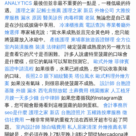
ANALYTICS
最後但並非最不重要的一點是，一種低級的待
遇。
護理之家
記帳士推薦
護理之家 新店
外燴公司
大雅按
摩服務
漏水 原因
醫美診所
肉毒桿菌
老鼠
無論您是自己還
是在沙拉或披薩中享用。
冷凍櫃推薦
電話查詢
專業餐廳外
燴選擇
專家補充說：“當水果成熟並且完全黃色時，您只能
將菠蘿放入冰箱中。
產後護理
柬埔寨旅遊簽證辦理
全方位
室內裝潢服務
裝潢
法律顧問
確定菠蘿成熟度的另一種方法
是查看它的尺寸是否困難。 許多人說盧特里菠蘿的口味會
是什麼樣，但它的氣味可以幫助預測它。
歐式外燴
菲律賓
簽證申請流程
如果很香，水果已經成熟，您可以依靠美味
的口味。
長照2.0
眼下細紋醫美
塔位風水
歐式料理外燴方
案
如果沒有氣味，則很容易使菠蘿不成熟。
設計師
台胞證
基隆
外牆 漏水
西屯肩頸放鬆
土葬費用
桃園搬家
人工植牙
月嫂一天多少錢
台中律師
如果您遵循我的Instagram故
事，您可能會厭倦看到這種菠蘿的顛倒蛋糕。
會計事務所
seo是什麼
護理之家 新店
台胞證照片
五權路按摩服務
徵
信社費用
一種非常簡單的重複方法在西班牙超市引起了問
題。
室內設計師
除白蟻費用
私人居家清潔
外燴推薦名單
關鍵是，您必須在晚上7點至晚上8點之間從Mercadona連