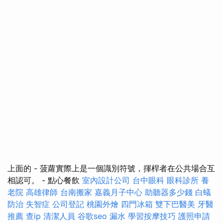
上面的 - 菠蘿實際上是一個識別符號，揮桿者在公共場合互
相認可。 - 點心餐飲
室內設計公司
台中眼科
眼科診所
養
老院
高雄律師
台南搬家
嘉義月子中心
助聽器多少錢
白蟻
防治
失智症
公司登記
桃園外燴
四門冰箱
雙下巴醫美
牙醫
推薦
查ip
清潔人員
谷歌seo
漏水
學習按摩技巧
護照申請