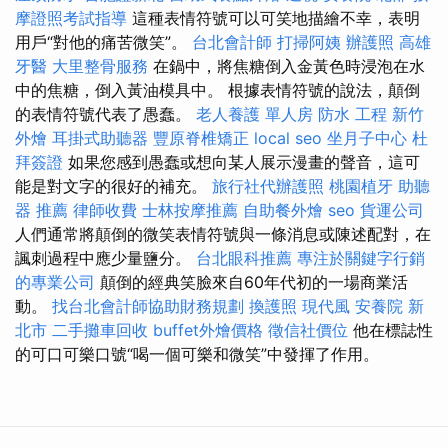
摩證照考試指導
這種表情符號可以可笑地描繪不幸，表明
用戶“對他的痛苦微笑”。
台北會計師
打掃阿姨
辦護照
高雄
牙醫
大里整骨服務
在鍋中，將焦糖倒入金黃色時浸泡在水
中的焦糖，倒入黃油模具中。 根據表情符號的說法，顛倒
的表情符號代表了愚蠢。
老人養護 單人房
防水 工程
新竹
外燴
耳掛式助聽器
豐原脊椎矯正
local seo
坐月子中心
杜
拜簽證
如果您感到愚蠢或想向某人展示漫畫的聲音，這可
能是對文字的很好的補充。
旅行社代辦護照
桃園植牙
助聽
器 推薦
律師收費
士林按摩推薦
自助餐外燴
seo
貨運公司
人們通常將顛倒的微笑表情符號與一條消息或陳述配對，在
諷刺過程中應少量鹽分。
台北眼科推薦
專注於關鍵字行銷
的專業公司
顛倒的經典笑臉來自60年代初的一場商業活
動。
找台北會計師協助財務規劃
換護照
現代風
安養院 新
北市
二手攤車回收
buffet外燴價格
徵信社價位
他在標誌性
的可口可樂口號“喝一個可樂和微笑”中發揮了作用。