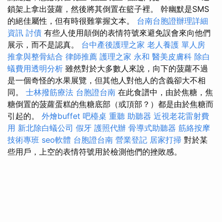
鎖架上拿出菠蘿，然後將其倒置在籃子裡。 幹幽默是SMS
的絕佳屬性，但有時很難掌握文本。
台南台胞證辦理詳細
資訊
討債
有些人使用顛倒的表情符號來避免誤會來向他們
展示，而不是認真。
台中產後護理之家
老人養護 單人房
推拿與整骨結合
律師推薦
護理之家 永和
醫美皮膚科
除白
蟻費用透明分析
雖然對於大多數人來說，向下的菠蘿不過
是一個奇怪的水果展覽，但其他人對他人的含義卻大不相
同。
士林撥筋療法
台胞證台南
在此食譜中，由於焦糖，焦
糖倒置的菠蘿蛋糕的焦糖底部（或頂部？）都是由於焦糖而
引起的。
外燴buffet
吧檯桌
重聽 助聽器
近視老花雷射費
用
新北除白蟻公司
假牙
護照代辦
骨導式助聽器
筋絡按摩
技術專班
seo軟體
台胞證台南
營業登記
居家打掃
對於某
些用戶，上空的表情符號用於檢測他們的挫敗感。