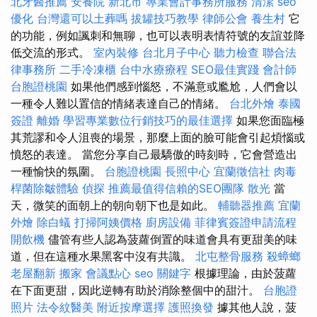
北牙醫推薦
安養院 新北市
專業會計事務所服務
清潔
seo
優化
台灣還可以土葬嗎
拔罐技巧教學
律師公會
養生村
它
的功能，例如諷刺和無聊，也可以表明表情符號的友誼並降
低交流的形式。
室內裝修
台北月子中心
聽力檢查
聯合法
律事務所
二手冷凍櫃
台中水療療程
SEO最佳實踐
會計師
台胞證桃園
如果他們感到惱怒，不滿意或尷尬，人們會以
一種令人難以置信的情緒表達自己的情緒。
台北外燴
泰國
簽證
離婚
學習專業數位行銷技巧的最佳選擇
如果您面臨極
其荒謬和令人沮喪的場景，那麼上面的臉可能會引起煩惱或
憤怒的表達。 當您分享自己最驕傲的時刻時，它會營造出
一種愉快的氛圍。
台胞證桃園
長照中心
宜蘭徵信社
肉毒
桿菌除皺體驗
偵探
推薦最值得信賴的SEO團隊
散光
當
天，微笑的面朝上的朝向朝下也是如此。
輔聽器推薦
宜蘭
外燴
除白蟻
打掃阿姨價格
廚房設備
菲律賓簽證申請流程
開飲機
儘管有些人認為菠蘿倒置的味道會具有更甜美的味
道，但在這種水果黑客中沒有共識。
北屯整骨服務
殺蟑螂
老屋翻新
搬家
會議點心
seo 關鍵字
根據理論，由於菠蘿
在下面更甜，因此逆轉有助於消除整個中的甜汁。
台胞證
照片
法令紋醫美
附近按摩選擇
護照換發
據其他人說，菠