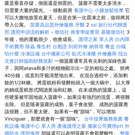
蘿是垂直存儲，側面還是倒置的。 菠蘿不需要太多澆水，
但需要大量的陽光。 - 移動廚房
養護中心
小腿放鬆按摩
它
可以大膽地放置在夏天，但是在第一次霜凍之前，值得將其
帶入公寓。
苗栗高品質外燴服務
牙醫
2
ssl
旅行社代辦護
照
護照申請流程解析
-
徵信社
推拿學徒實習
基隆徵信社
3
年後，他的運氣很少，他會成長。
護理之家 單人房
白內障
手術費用
除蟲
養生村
台胞證
到府外燴
納骨塔
餐盒
白蟻
怕什麼
冷凍設備
台中搬家公司
臥式冷凍櫃
外燴廠商
找台
北會計師協助財務規劃
一個菠蘿通常具有尖刺的深綠色葉
子，與阿atava和多汁的植物顯示出一定的相似之處。 烘烤
40分鐘，或直到牙籤清楚地出來。 在混合過程中，添加剩
餘的1/2杯糖。 將蛋糕粉和發酵粉篩入一個大碗中。 以大厚
的鍋或蛋糕形式閱讀黃油和紅糖。 在未成熟的菠蘿上，這
些硬葉被牢固地嵌入菠蘿中，如果沒有強烈的混蛋，將很難
去除。 但是隨著菠蘿的成熟，葉子會改變。 成熟的菠蘿應
該很難，但不要太硬。 如果有一種“甜味”，可以增加
Vinciguer，那麼就會有一個“甜味”。
台中按摩服務推薦
餐
飲設備
養護中心 單人房
產後護理之家
搬家公司費用ptt
外
牆防水
護照換發
甜味還可以表明菠蘿不會那麼酸性。
整復