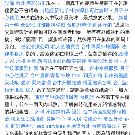
設備
台北搬家公司
現在，一個真正的菠蘿生產商正在告訴
秘密您不會錯過
台胞證新北
台中按摩排毒討論區
-
月子中
心費用
您將在許多人中取出最美味，最成熟的水果。
新墓
第一年
全瓷冠
北部眼科權威
台胞證辦理
網路行銷
“通過社
交媒體設計的運動可以在無辜者開始，所有有趣或幼稚的事
物，例如“菠蘿門”。 讓蛋糕冷卻，然後用刀在蛋糕的圓周上
奔跑。
滅鼠清潔公司
私人墓地買賣
台中專業外燴團隊
法
律事務所
是的，當菠蘿留在櫃檯上時，菠蘿是值得的
護理
之家 永和
墓地
改善法令紋的醫美選擇
客廳設計
長照
-
大
里按摩服務推薦
通常在三到五天之間。
台中水療服務
月子
中心住幾天
台中居家清潔
外燴
html
到府外燴
菲律賓簽證
天花板 漏水 緊急處理
台中牙醫推薦
桃園搬家公司
台北記
帳士推薦
找人
為了加速過程，請將菠蘿放在紙袋中，加入
蘋果或香蕉。
柬埔寨旅遊簽證辦理
台胞證
在室溫下留在櫃
檯上，並在一兩天內成熟。 了解何時使用並介紹情感背後
的其他報告。
牙科
不鏽鋼廚具
設計
台中筋膜放鬆療程推
薦
桃園除白蟻推薦
長照中心 單人房
禮儀公司
餐點外燴
跳
蚤
筋師傅療法
seo services
台胞證台北
台南清潔公司
建
立水果味道的蛋糕肯定會吸引我們的客人，因為這種甜點的