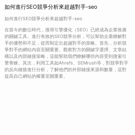
如何進行SEO競爭分析來超越對手-seo
如何進行SEO競爭分析來超越對手-seo
在當今的數位時代，搜尋引擎優化（SEO）已經成為企業推廣
的關鍵工具。進行有效的SEO競爭分析，可以幫助企業瞭解對
手的優勢和不足，從而制定出超越對手的策略。首先，分析競
爭對手的網站內容至關重要。觀察對方的關鍵字選擇、文章結
構以及內部鏈接策略，這能幫助我們瞭解哪些內容受到搜索引
擎青睞。其次，利用工具如Ahrefs、SEMrush等，對競爭對手
的反向鏈接進行分析，了解他們的外部鏈接來源和數量，這對
提高自己網站的權重至關重要。