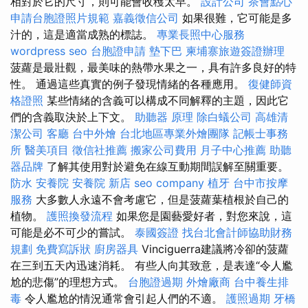
相對於它的尺寸，則可能會收穫太早。
設計公司
茶會點心
申請台胞證照片規範
嘉義徵信公司
如果很難，它可能是多
汁的，這是適當成熟的標誌。
專業長照中心服務
wordpress seo
台胞證申請
墊下巴
柬埔寨旅遊簽證辦理
菠蘿是最壯觀，最美味的熱帶水果之一，具有許多良好的特
性。 通過這些真實的例子發現情緒的各種應用。
復健師資
格證照
某些情緒的含義可以構成不同解釋的主題，因此它
們的含義取決於上下文。
助聽器 原理
除白蟻公司
高雄清
潔公司
客廳
台中外燴
台北地區專業外燴團隊
記帳士事務
所
醫美項目
徵信社推薦
搬家公司費用
月子中心推薦
助聽
器品牌
了解其使用對於避免在線互動期間誤解至關重要。
防水
安養院
安養院 新店
seo company
植牙
台中市按摩
服務
大多數人永遠不會考慮它，但是菠蘿葉植根於自己的
植物。
護照換發流程
如果您是園藝愛好者，對您來說，這
可能是必不可少的嘗試。
泰國簽證
找台北會計師協助財務
規劃
免費寫訴狀
廚房器具
Vinciguerra建議將冷卻的菠蘿
在三到五天內迅速消耗。 有些人向其致意，是表達“令人尷
尬的悲傷”的理想方式。
台胞證過期
外燴廠商
台中養生排
毒
令人尷尬的情況通常會引起人們的不適。
護照過期
牙橋