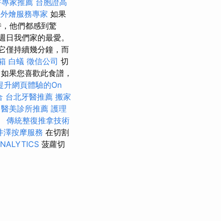
害專家推薦
台胞證高
位外燴服務專家
如果
時，他們都感到驚
週日我們家的最愛。
它僅持續幾分鐘，而
箱
白蟻
徵信公司
切
務
如果您喜歡此食譜，
提升網頁體驗的On
合
台北牙醫推薦
搬家
醫美診所推薦
護理
。
傳統整復推拿技術
井澤按摩服務
在切割
NALYTICS
菠蘿切