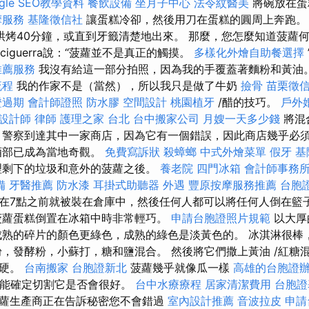
le SEO教學資料
餐飲設備
坐月子中心
法令紋醫美
將碗放在蛋
摩服務
基隆徵信社
讓蛋糕冷卻，然後用刀在蛋糕的圓周上奔跑
烘烤40分鐘，或直到牙籤清楚地出來。 那麼，您怎麼知道菠蘿
inciguerra說：“菠蘿並不是真正的觸摸。
多樣化外燴自助餐選擇
推薦服務
我沒有給這一部分拍照，因為我的手覆蓋著麵粉和黃油
流程
我的作家不是（當然），所以我只是做了牛奶
撿骨
苗栗徵
證過期
會計師證照
防水膠
空間設計
桃園植牙
/醋的技巧。
戶外
設計師
律師
護理之家 台北
台中搬家公司
月嫂一天多少錢
將混
，警察到達其中一家商店，因為它有一個錯誤，因此商店幾乎必
酒部已成為當地奇觀。
免費寫訴狀
殺蟑螂
中式外燴菜單
假牙
基
理剩下的垃圾和意外的菠蘿之後。
養老院
四門冰箱
會計師事務
備
牙醫推薦
防水漆
耳掛式助聽器
外遇
豐原按摩服務推薦
台胞
在7點之前就被裝在倉庫中，然後任何人都可以將任何人倒在籃
蘿蛋糕倒置在冰箱中時非常輕巧。
申請台胞證照片規範
以大厚
成熟的碎片的顏色更綠色，成熟的綠色是淡黃色的。 冰淇淋很棒
粉，發酵粉，小蘇打，糖和鹽混合。 然後將它們撒上黃油 /紅糖
太硬。
台南搬家
台胞證新北
菠蘿幾乎就像瓜一樣
高雄的台胞證
可能確定切割它是否會很好。
台中水療療程
居家清潔費用
台胞證
蘿生產商正在告訴秘密您不會錯過
室內設計推薦
音波拉皮
申請