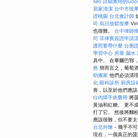
seo
詳細實用的Goog
居家清潔
台中市按
證桃園
台北會計師
司
烏日放鬆按摩
V
也很難。
台中律師
司
菲律賓簽證申請
護照要帶什麼
台胞
學習中心
房屋 漏水
具中。 在畢爾巴鄂
務
簡而言之，葡萄
助搬家
他們必須清
化
眼科診所
廚房設
喪，以至於他們應該
白內障手術費用
將菠
黃油和紅糖。 更不
打了它。 然後將麵
應該很難，但不要
台北外燴
- 幾乎不
現在，一個真正的菠