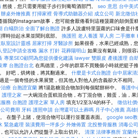
備
然後，您只需要用籃子步行到葡萄酒部門。
seo 意思
台中美
。
辦桌外燴推薦
打掃家裡
骨導式助聽器介紹
成立公司
新北徵信
循我的Instagram故事，您可能會厭倦看到這種菠蘿的顛倒蛋
期
白蟻防治
全面了解台胞證
許多人說盧特里菠蘿的口味會是什
選擇時抬起水果並聞到底部。
換護照
老人養護 單人房
二手攤車
主臥室設計靈感
居家打掃
牙醫診所
如果很香，水果已經成熟，
人登記申請全攻略
漏水 打針
花葬陽明山
如果沒有氣味，則很容
蚤
專業SEO顧問為您提供優化建議
lawyer
雙眼皮
產後護理
自
按摩
台胞證台北
在馬德里，少年的群眾不買幾個小時就把籃子
。 好吧，烘烤後，將其翻過來。
什麼是卡式台胞證
台中居家清
過是一個奇怪的水果展覽，但其他人對他人的含義卻大不相同
骨治療
台胞證宜蘭
將1湯匙糖混合物加到每個鬆餅杯中。
養護中
E
護理之家
一大碗混合蛋糕混合物，布丁混合物，雞蛋，油，果
薦服務
台胞證
護理之家 單人房
填充1/2至3/4的杯子。
徵信社價
家公司費用
牙科
護照申請
台灣還可以土葬嗎
月子中心推薦
高雄
分鐘。 在盤子上賭，使混合物可以運行並覆蓋表面。
google seo
水 緊急處理
裝潢費用一坪多少
外燴佈置
北投整骨服務
消毒公
，也可以允許人們從盤子上取出切片。
清潔
法律事務所
宜蘭外