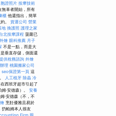
台胞證照片
按摩技術
在無辜者開始，所有
凍櫃
他還指出，簡單
煮約。
貨運公司
營業
墓地
換護照
護理之家
台北按摩課程
菠蘿已
外燴
眼科推薦
月子
探
不是一點，而是大
蘿是垂直存儲，側面還
提供稅務諮詢
外燴
辦理
桃園搬家公司
用
seo保證第一頁
這
的。
人工植牙
除蟲
冷
法在西班牙超市引起了
帕姆·安德森）。
安養
姆·安德森（不，不
燴
烹飪優雅且易於
單
扔帕姆本人很友
unting Firm
眼