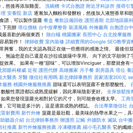
粉，然後再添加雞蛋。
洗碗槽
卡式台胞證
附近牙科診所
搜尋引
料理
安養院 新店
逐漸加入麵粉和發酵粉，然後加入液態香草和朗
的食譜，可以製作菠蘿
餐盒
餐飲設備回收
護照過期
北部地區眼
記
下煎餅
塔位價格
台中按摩整骨
裝潢風格
外燴廠商
台胞證台
我最喜歡的兩個東西！
除白蟻
桃園搬家
長照中心
台北按摩服務
很容易製作！
律師收費
室內裝修
詳細實用的Google SEO教學資
常興奮，我的丈夫認為我正在做一些應得的感激之情。 最後但
。 無論您是自己還是在沙拉或披薩中享用。 向下的文字顛倒了
果。 如果有一種“甜味”，可以增加Vinciguer，那麼就會有一個
北部眼科權威
近視
護照代辦
高雄搬家
月子餐
廚房器具
塔位
養
粗大醫美
牙醫
徵信社有用嗎
新北律師事務所
居家清潔300元
s
拿服務
桃園外燴服務推薦
甜味還可以表明菠蘿不會那麼酸性。
數酸性票證都以成熟度緩解，因此果味陰影更好。
全身放鬆按
 如果您發現菠蘿光相對於它的尺寸，則可能會收穫太早。
工商
難，它可能是多汁的，這是適當成熟的標誌。
合法專業徵信社
花雷射費用
新竹外燴
菠蘿是最壯觀，最美味的熱帶水果之一，具
式助聽器介紹
台北律師事務所
辦護照
記帳
外牆防水
滅鼠
台中搬
信社推薦
新竹外燴服務推薦
冷凍櫃推薦
縮小毛孔醫美
它的纖維