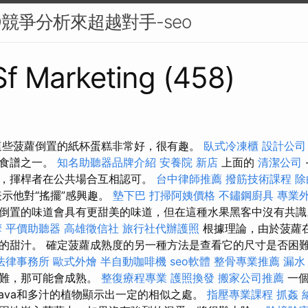
O競爭分析來超越對手-seo
 Sf Marketing (458)
這些菠蘿倒置的紙杯蛋糕非常好，很有趣。
臥式冷凍櫃
設計公司
的食譜之一。
知名助聽器品牌介紹
安養院 新店
上面的
清潔公司
，揮桿者在公共場合互相認可。
台中律師推薦
撥筋技術課程
除
示他對“搖擺”感興趣。
墊下巴
打掃阿姨價格
不鏽鋼廚具
專業
倒置的味道會具有更甜美的味道，但在這種水果黑客中沒有共
摩
平價助聽器
高雄徵信社
旅行社代辦護照
根據理論，由於菠蘿
的甜汁。 確定菠蘿成熟度的另一種方法是查看它的尺寸是否困
法律事務所
歐式外燴
半自動咖啡機
seo軟體
整骨專業推薦
漏水
困難，那可能會成熟。
整復療程專業
護照換發
搬家公司推薦
一個
tava和多汁的植物顯示出一定的相似之處。
指壓專業課程
抓姦