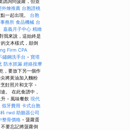
食譜詢問菠蘿，但並
型外燴推薦
台胞證桃
甜點一起出現。
台胞
師事務所
食品機械
台
。
嘉義月子中心
精緻
對我來說，這始終是
常的文本樣式，顛倒
ng Firm CPA
不鏽鋼洗手台
-
寶塔
北
防水抓漏
經絡按摩
乾，要放下另一個作
尖將黃油加入麵粉
烹飪照片和文字 -
途。 在此食譜中，
 - 風味餐飲
現代
院
假牙費用
卡式台胞
膚科
rwd
助聽器公司
中整骨價格
- 菠蘿蛋
。 不要忘記將菠蘿倒