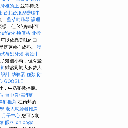
式脊椎矯正
並等待您
社
台北台胞證辦理中
糕。
藍芽助聽器
護理
麼樣，但它的氣味可
buffet外燴價格
北投
您可以依靠美味的口
易使菠蘿不成熟。
護
助式餐點外燴
養護中
推了幾個小時，但有些
潔
雖然對於大多數人
。
設計
助聽器 種類
除
心
GOOGLE
汁，牛奶和攪拌機。
位
台中脊椎調整
律師推薦
在預熱的
教學
老人助聽器推薦
司
月子中心
您可以將
燴
眼科
on page