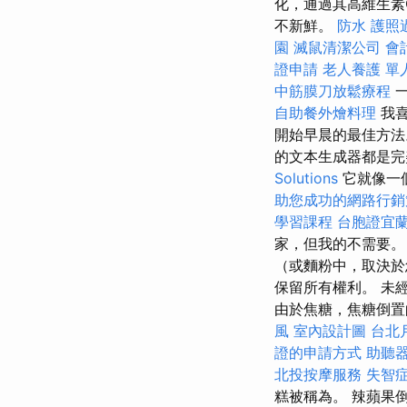
化，通過其高維生素
不新鮮。
防水
護照
園
滅鼠清潔公司
會
證申請
老人養護 單
中筋膜刀放鬆療程
自助餐外燴料理
我
開始早晨的最佳方法
的文本生成器都是
Solutions
它就像一
助您成功的網路行銷
學習課程
台胞證宜
家，但我的不需要
（或麵粉中，取決於
保留所有權利。 未
由於焦糖，焦糖倒置
風
室內設計圖
台北
證的申請方式
助聽
北投按摩服務
失智
糕被稱為。 辣蘋果倒