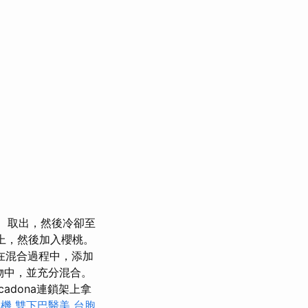
取出，然後冷卻至
上，然後加入櫻桃。
在混合過程中，添加
合物中，並充分混合。
adona連鎖架上拿
飲機
雙下巴醫美
台胞