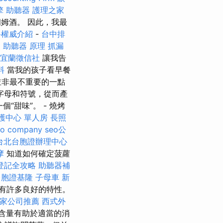
擎
助聽器
護理之家
姆酒。 因此，我最
科權威介紹
-
台中排
中
助聽器 原理
抓漏
宜蘭徵信社
讓我告
料
當我的孩子看早餐
並非最不重要的一點
字母和符號，從而產
“甜味”。 - 燒烤
護中心 單人房
長照
eo company
seo公
台北台胞證辦理中心
摩
知道如何確定菠蘿
登記全攻略
助聽器補
台胞證基隆
子母車
新
有許多良好的特性。
家公司推薦
西式外
含量有助於適當的消