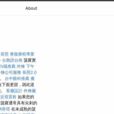
About
長照
整復療程專業
-
台胞證台南
菠蘿實
白蟻推薦
外燴
下午
外燴公司服務
長照2.0
識。
台中眼科推薦
搬
在下面更甜，因此逆
難。
客廳設計
外燴廠
近視雷射
如果您的
菠蘿通常具有尖刺的
納骨塔
在未成熟的菠