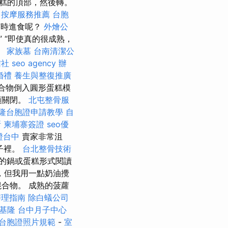
糕的頂部，然後轉。
。
按摩服務推薦
台胞
何時進食呢？
外燴公
” “即使真的很成熟，
。
家族墓
台南清潔公
信社
seo agency
辦
婚禮
養生與整復推廣
合物倒入圓形蛋糕模
須關閉。
北屯整骨服
隆台胞證申請教學
自
所
柬埔寨簽證
seo優
證台中
賣家非常沮
子裡。
台北整骨技術
的鍋或蛋糕形式閱讀
，但我用一點奶油攪
混合物。 成熟的菠蘿
辦理指南
除白蟻公司
基隆
台中月子中心
台胞證照片規範
-
室