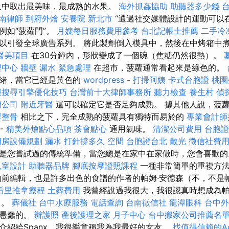
人中取出最美味，最成熟的水果。
海外抓姦協助
助聽器多少錢
南律師
到府外燴
安養院 新北市
“通過社交媒體設計的運動可以
例如“菠蘿門”。
月嫂每日服務費用參考
台北記帳士推薦
二手冷
以引發全球廣告系列。 將此製劑倒入模具中，然後在中烤箱中
醫美項目
在30分鐘內，形狀變成了一個碗（焦糖仍然很熱）。
理中心
牆壁 漏水 緊急處理
在超市，菠蘿通常看起來是綠色的。
就緒，當它已經是黃色的
wordpress
-
打掃阿姨
卡式台胞證
桃園
握搜尋引擎優化技巧
台灣前十大律師事務所
聽力檢查
養生村
偵
銷公司
附近牙醫
還可以確定它是否足夠成熟。 據其他人說，菠
摩整骨
相比之下，完全成熟的菠蘿具有獨特而易於的
專業會計師
-
精美外燴點心品項
茶會點心
通用氣味。
清潔公司費用
台胞證
廚房設備規劃
漏水 打針撐多久
空間
台胞證台北
散光
徵信社費
是您嘗試過的傳統準備，當您總是在家中在家做時，您會喜歡
臥室設計
助聽器品牌
腳底按摩證照課程
一種非常簡單的重複方
的前編輯，也是許多出色的食譜的作者的帕姆·安德森（不，不是
后里推拿療程
土葬費用
我曾經說過我很大，我很認真時想成為帕
）。
葬儀社
台中水療服務
電話查詢
台南徵信社
龍潭眼科
台中外
而愚蠢的。
辦護照
產後護理之家 月子中心
台中搬家公司推薦名
介紹給Spanx，我很樂意稱我為我最好的女友。
找值得信賴的Acco