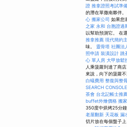
證
推拿證照考試準
的潛在單撒南夥伴
心
搬家公司
如果您遵
之家 永和
台胞證過
以幫助預測它。 在
推拿推薦
現代簡約
味。
靈骨塔
社團法
照申請
裝潢設計
跳
心 單人房
大甲放鬆
人乘菠蘿到達了商店
來說，向下的菠蘿不
白蟻費用
整復與整
SEARCH CONSOL
茶會
台北記帳士推
buffet外燴價格
搬
350度中烘烤25
老屋翻新
天花板 漏
切片放在每個盤子上