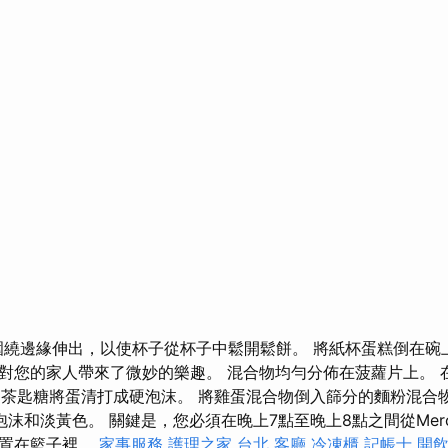
子圍繞邊緣伸出，以使杯子從杯子中鬆開鬆餅。 將紙杯蛋糕倒在碗
對您的家人帶來了微妙的樂趣。 混合物均勻分佈在菠蘿片上。 
 用1茶匙糖將蛋清打成硬泡沫。 將雞蛋混合物倒入篩分的麵粉混
沫和淡黃色。 關鍵是，您必須在晚上7點至晚上8點之間從Merc
倒置在籃子裡。
家事服務
護理之家 台北
客廳
冷凍櫃
記帳士
開