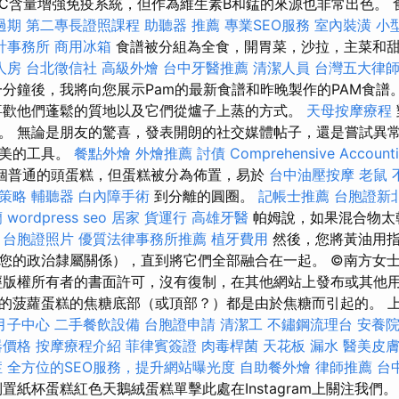
C含量增強免疫系統，但作為維生素B和錳的來源也非常出色。 
過期
第二專長證照課程
助聽器 推薦
專業SEO服務
室內裝潢
小
計事務所
商用冰箱
食譜被分組為全食，開胃菜，沙拉，主菜和
人房
台北徵信社
高級外燴
台中牙醫推薦
清潔人員
台灣五大律
一分鐘後，我將向您展示Pam的最新食譜和昨晚製作的PAM食譜
喜歡他們蓬鬆的質地以及它們從爐子上蒸的方式。
天母按摩療程
。 無論是朋友的驚喜，發表開朗的社交媒體帖子，還是嘗試異
完美的工具。
餐點外燴
外燴推薦
討債
Comprehensive Accounti
個普通的頭蛋糕，但蛋糕被分為佈置，易於
台中油壓按摩
老鼠
策略
輔聽器
白內障手術
到分離的圓圈。
記帳士推薦
台胞證新
蘭
wordpress seo
居家
貨運行
高雄牙醫
帕姆說，如果混合物太
。
台胞證照片
優質法律事務所推薦
植牙費用
然後，您將黃油用指
您的政治隸屬關係），直到將它們全部融合在一起。 ©南方女士
經版權所有者的書面許可，沒有復制，在其他網站上發布或其他用
的菠蘿蛋糕的焦糖底部（或頂部？）都是由於焦糖而引起的。 上升
月子中心
二手餐飲設備
台胞證申請
清潔工
不鏽鋼流理台
安養
器價格
按摩療程介紹
菲律賓簽證
肉毒桿菌
天花板 漏水
醫美皮
症
全方位的SEO服務，提升網站曝光度
自助餐外燴
律師推薦
台
置紙杯蛋糕紅色天鵝絨蛋糕單擊此處在Instagram上關注我們