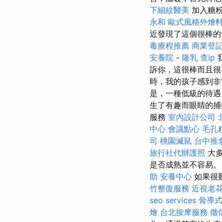
下細紋醫美
加入糖
永和
歐式風格外燴
近發現了這個很棒
毒療程推薦
商業登
安養院
-
隆乳
查ip
訴你，這很棒而且
時，我的孩子感到非
是，一種低級的待遇
生了有趣而眼睛的捕捉效
服務
室內設計公司
中心
會議點心
毛孔
司
桃園滅鼠
台中推
旅行社代辦護照
大多
是否成熟並不容易。
助
安養中心
如果很
竹整復服務
近視老
seo services
骨導
燴
台北按摩服務
徵