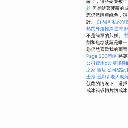
蘿上，這些硬葉被牢
雄
但是隨著菠蘿的
您仍然購買綠色，請
訝。
白內障
私家偵
熱門外燴推薦選擇
不是簡單的煎餅。
割和焦糖菠蘿是唯
您仍然喜歡我的葡萄
Page SEO策略
將菠
公司費用ptt
基隆律
之家 新店
公司登記
士證照課程
老人助
菠蘿的情況下，選
成冰箱或切片切成冰