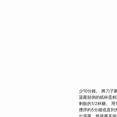
少10分鐘。 將刀
菠蘿顛倒的紙杯蛋糕
剩餘的1/2杯糖。
攪拌約5分鐘或直到泡
出菠蘿，然後將其