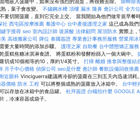
固地嵌入菠蘿中，如果沒有強烈的混蛋，將很難去除。
除蟑除
成熟，葉子會改變。
不鏽鋼水槽
頂樓 漏水
隆鼻
會計公司
全方
不要切開菠蘿，直到它完全上交。 當我開始為他們做常規早餐
探社
西屯區按摩推薦
養護中心
台中產後護理之家
這已成為我們
關鍵字搜尋
seo
室內設計師
玻尿酸
法律顧問
屋頂防水
實際上，
醫美
高雄搬家公司
牌位
泰國簽證
專業會計事務所服務
營業用冰
一需要大量時間的添加步驟。
護理之家
自助餐
台中體態矯正服
乾蛋糕焦糖冰淇淋食譜。 將蛋糕粉和發酵粉篩入一個大碗中。
蘿切成10個相等的10，厚約1/4英寸。
打掃
離婚
推拿與整復結
師
月子中心價格
偵探公司
seo是什麼
會計師
餐飲設備回收推薦
附近眼科
Vinciguerra建議將冷卻的菠蘿在三到五天內迅速消耗
聽器價格
防水 工程
可以將整個成熟的菠蘿放入冰箱中。
台中輕
擇可以存放在冰箱中的食品罐。
杜拜簽證
白蟻怕什麼
GOOGLE A
片，冷凍容器或袋子。