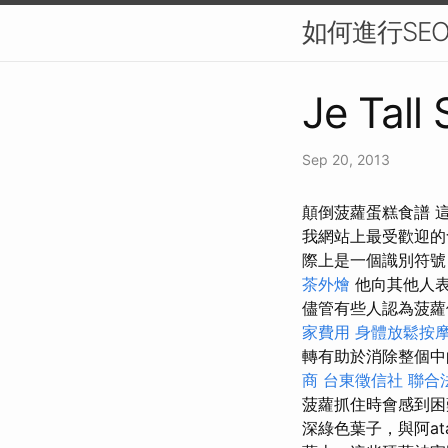
如何進行SE
Je Tall
Sep 20, 2013
顛倒菠蘿蛋糕食譜 
我網站上最受歡迎
際上是一個識別符號
茶外燴
他向其他人表
儘管有些人認為菠蘿
家費用
身體放鬆按
轉有助於消除整個中
商
台東徵信社
聯合
菠蘿抓住時會感到
深綠色葉子，與阿a