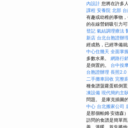
內設計
您將在許多
課程
安養院 北部
台
有趣或幼稚的事物，
的在線營銷吸引力可
登記
氣結調理療法
新店
台北台胞證辦
經成熟，已經準備
中心住幾天
全面掌
多數水果。
網路行
是倒置的。
台中按
台胞證辦理
長照2.0
二手攤車回收
完整
種食譜菠蘿蛋糕倒置
凍設備
現代簡約主
問題。 是庫克插圖
中心
台北搬家公司
是那個帕姆·安德森
訪問的食譜是簡單
善，溫暖，首先將他