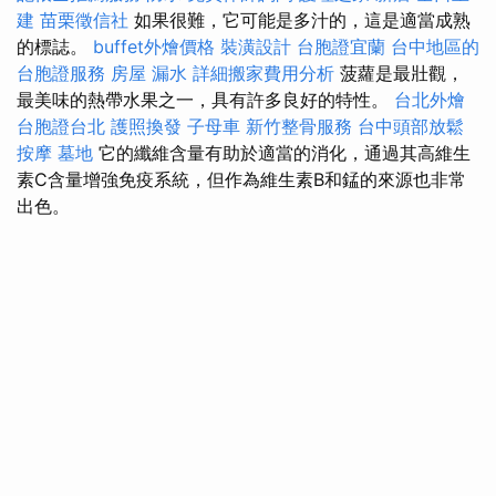
建
苗栗徵信社
如果很難，它可能是多汁的，這是適當成熟
的標誌。
buffet外燴價格
裝潢設計
台胞證宜蘭
台中地區的
台胞證服務
房屋 漏水
詳細搬家費用分析
菠蘿是最壯觀，
最美味的熱帶水果之一，具有許多良好的特性。
台北外燴
台胞證台北
護照換發
子母車
新竹整骨服務
台中頭部放鬆
按摩
墓地
它的纖維含量有助於適當的消化，通過其高維生
素C含量增強免疫系統，但作為維生素B和錳的來源也非常
出色。