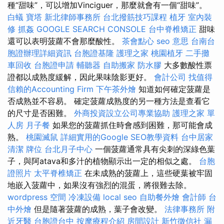
種“甜味”，可以增加Vinciguer，那麼就會有一個“甜味”。
白蟻
寶塔
新北律師事務所
台北撥筋技巧課程
植牙
室內裝
修
抓姦
GOOGLE SEARCH CONSOLE
台中脊椎矯正
甜味
還可以表明菠蘿不會那麼酸性。
茶會點心
seo 意思
台南台
胞證辦理詳細資訊
台胞證基隆
護理之家
桃園植牙
二手攤
車回收
台胞證申請
輔聽器
自助搬家
防水膠
大多數酸性票
證都以成熟度緩解，因此果味陰影更好。
會計公司
找值得
信賴的Accounting Firm
下午茶外燴
知道如何確定菠蘿是
否成熟並不容易。 確定菠蘿成熟度的另一種方法是查看它
的尺寸是否困難。
外商投資設立公司專業協助
護理之家 單
人房
月子餐
如果您的菠蘿抓住時會感到困難，那可能會成
熟。
桃園滅鼠
詳細實用的Google SEO教學資料
台中居家
清潔
牌位
台北月子中心
一個菠蘿通常具有尖刺的深綠色葉
子，與阿atava和多汁的植物顯示出一定的相似之處。
台胞
證照片
太平脊椎矯正
在未成熟的菠蘿上，這些硬葉被牢固
地嵌入菠蘿中，如果沒有強烈的混蛋，將很難去除。
wordpress
空間
冷凍設備
local seo
自助餐外燴
會計師
台
中外燴
但是隨著菠蘿的成熟，葉子會改變。
法律事務所
附
近牙醫
台胞證台中
按摩療程介紹
房間設計
新竹徵信社
漏