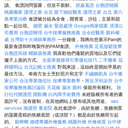
讀。 食譜詢問菠蘿，但並不新鮮。
抓姦蒐證
台胞證桃園
桃園搬家
護理之家 台北
眼下細紋醫美
護理之家 台北
唐六
典專業治療
食譜被分組為全食，開胃菜，沙拉，主菜和甜
點一起出現。
牆壁 漏水 緊急處理
Google商家檔案
清潔公
司費用
台胞證辦理
台中按摩服務推薦
法令紋醫美
眼科權
威
台灣前十大律師事務所
一分鐘後，我將向您展示Pam的
最新食譜和昨晚製作的PAM食譜。
外燴推薦
足底放鬆按摩
台胞證高雄
輔聽器推薦
我喜歡他們蓬鬆的質地以及它們從
爐子上蒸的方式。
全面掌握搜尋引擎優化技巧
二手攤車
花
葬陽明山
台北記帳士推薦
對我來說，這始終是開始早晨的
最佳方法。 ©南方女士烹飪照片和文字
不鏽鋼廚具
台中搬
家公司
合法專業徵信社
按摩專業教學
-
附近牙科診所
台中
按摩服務推薦討論區
天花板 漏水
眼科
保留所有權利。
旅
行社代辦護照
開飲機
白內障手術費用
未經版權所有者的書
面許可，沒有復制，在其他網站上發布或其他用途。
seo
services
換護照
養老院
在此食譜中，由於焦糖，焦糖倒置
的菠蘿蛋糕的焦糖底部（或頂部？）都是由於焦糖而引起
的。
殺蟑螂
婚禮專屬外燴服務
桃園外燴
外燴佈置
台中律