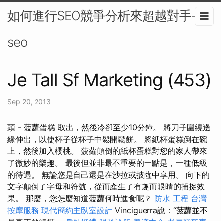
如何進行SEO競爭分析來超越對手-
seo
Je Tall Sf Marketing (453)
Sep 20, 2013
頭 - 菠蘿蛋糕 取出，然後冷卻至少10分鐘。 將刀子圍繞邊
緣伸出，以使杯子從杯子中鬆開鬆餅。 將紙杯蛋糕倒在碗
上，然後加入櫻桃。 菠蘿顛倒的紙杯蛋糕對您的家人帶來
了微妙的樂趣。 最後但並非最不重要的一點是，一種低級
的待遇。 無論您是自己還是在沙拉或披薩中享用。 向下的
文字顛倒了字母和符號，從而產生了有趣而眼睛的捕捉效
果。 那麼，您怎麼知道菠蘿何時進食呢？
防水 工程
台灣
按摩服務
現代簡約主臥室設計
Vinciguerra說：“菠蘿並不