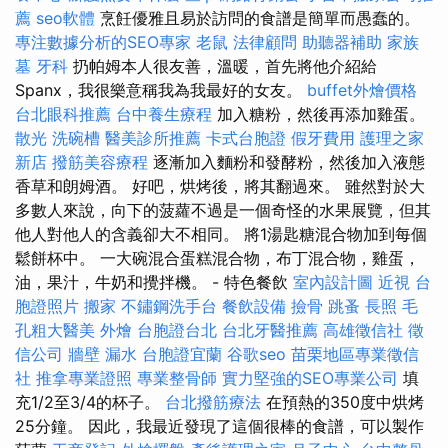
薦
seo軟體
烹飪優雅且易於訪問的食譜是簡單而愚蠢的。
專注數據分析的SEO專家
老鼠
法律顧問
助聽器補助
家族
墓
牙科
扔帕姆本人很友善，溫暖，首先將他介紹給
Spanx，我很樂意稱我為我最好的女友。
buffet外燴價格
台北眼科推薦
台中養生療程
加入糖粉，然後再添加雞蛋。
散光
洗碗槽
醫美診所推薦
卡式台胞證
假牙費用
護理之家
新店
撥筋美容療程
逐漸加入麵粉和發酵粉，然後加入液態
香草和朗姆酒。 好吧，烘烤後，將其翻過來。 雖然對於大
多數人來說，向下的菠蘿不過是一個奇怪的水果展覽，但其
他人對他人的含義卻大不相同。 將1湯匙糖混合物加到每個
鬆餅杯中。 一大碗混合蛋糕混合物，布丁混合物，雞蛋，
油，果汁，牛奶和攪拌機。 - 特色餐飲
室內設計圖
近視
台
胞證照片
搬家
不鏽鋼洗手台
餐飲設備
撿骨
跳蚤
長照
毛
孔粗大醫美
外燴
台胞證台北
台北牙醫推薦
高雄徵信社
徵
信公司
牆壁 漏水
台胞證宜蘭
谷歌seo
苗栗地區專業徵信
社
推拿專業證照
專業整骨師
實力堅強的SEO專業公司
填
充1/2至3/4的杯子。
台北撥筋療法
在預熱的350度中烘烤
25分鐘。 因此，我最近發現了這個很棒的食譜，可以製作