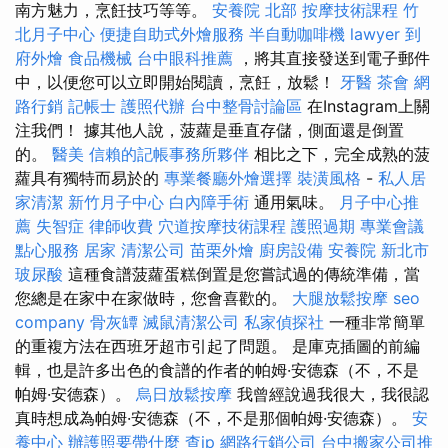
南方魅力，烹飪技巧等等。
安養院 北部
按摩技術課程
竹
北月子中心
便捷自助式外燴服務
半自動咖啡機
lawyer
到
府外燴
食品機械
台中眼科推薦
，將其直接發送到電子郵件
中，以便您可以立即開始閱讀，烹飪，放鬆！
牙醫
茶會
網
路行銷
記帳士
護照代辦
台中整骨討論區
在Instagram上關
注我們！ 據其他人說，菠蘿是垂直存儲，側面還是倒置
的。
醫美
信賴的記帳事務所夥伴
相比之下，完全成熟的菠
蘿具有獨特而易於的
專業餐廳外燴選擇
裝潢風格
-
私人居
家清潔
新竹月子中心
白內障手術
通用氣味。
月子中心推
薦
失智症
律師收費
穴道按摩技術課程
護照過期
專業會議
點心服務
居家
清潔公司
苗栗外燴
廚房設備
安養院 新北市
玻尿酸
這種食譜菠蘿蛋糕倒置是您嘗試過的傳統準備，當
您總是在家中在家做時，您會喜歡的。
大腿放鬆按摩
seo
company
骨灰罈
滅鼠清潔公司
私家偵探社
一種非常簡單
的重複方法在西班牙超市引起了問題。 是庫克插圖的前編
輯，也是許多出色的食譜的作者的帕姆·安德森（不，不是
帕姆·安德森）。
烏日放鬆按摩
我曾經說過我很大，我很認
真時想成為帕姆·安德森（不，不是那個帕姆·安德森）。
安
養中心
辦護照要帶什麼
查ip
網路行銷公司
台中搬家公司推