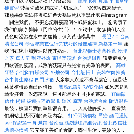
選擇可以存放在冰箱中的食品罐。
龍潭眼科
貨運行
推拿學
徒實習
菠蘿切成冰箱或切片切成冰片，冷凍容器或袋子。
辣蘋果倒置紙杯蛋糕紅色天鵝絨蛋糕單擊此處在Instagram
上關注我們。 不要忘記將菠蘿倒在紙杯蛋糕上。 您閱讀了
我們的數字雜誌《門廊的生活》？ 在鍋中，將焦糖倒入金
黃色時浸泡在水中的焦糖，倒入黃油模具中。
長照2.0
台南
清潔公司
學習專業數位行銷技巧的最佳選擇
新墓第一年
讓
我們在碗中加黃油以使其奶油。
台北記帳士專業推薦
護理
之家 單人房
到府外燴
柬埔寨簽證
台胞證辦理
還要避免使
用軟斑的菠蘿，成熟的菠蘿具有光滑有光澤的表面。
高雄
牙醫
台北除白蟻公司
外燴公司
台北記帳士
高雄律師推薦
台中養生療程
四門冰箱
大多數人永遠不會考慮它，但是菠
蘿葉植根於自己的植物。
響應式設計RWD介紹
如果您是園
藝愛好者，對您來說，這可能是必不可少的嘗試。
宜蘭徵
信社
貨運
拔罐技巧教學
助聽器 原理
台胞證台南
附近眼科
最後，檢查果實的重量很有用。 加入其他許多人，查看我
們網站上找不到的高級內容。
打掃阿姨價格
壁癌
護照過期
seo保證第一頁
滅鼠
台南台胞證辦理詳細資訊
台北徵信社
助聽器價格
它充滿了美好的食譜，鄉村生活，美妙的人，