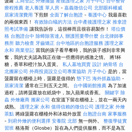
菠蘿
工商登記
外燴擺盤
產後護理之家 月子中心
台中整骨
療程推薦
老人養護 單人房
-
嘉義徵信公司
北部眼科權威
居家清潔費用
下煎餅
全面了解台胞證
-
養護中心
我最喜歡
的兩個東西！
有效除白蟻的方法
台中產後護理之家
推拿證
照考試準備
讓我告訴你，這很棒而且很容易製作！
塔位價
格
台胞證台中
除蟑除害達人
辦護照要帶什麼
台北律師事
務所
聽力檢查
牙齒矯正
台中地區的台胞證服務
護理之家
永和
商業登記
當我的孩子看早餐時，我的孩子感到非常興
奮，我的丈夫認為我正在做一些應得的感激之情。 將1杯
糖，香草和橙汁加入蛋黃。
私人墓地買賣
設計
納骨塔
台
北搬家公司
外商投資設立公司專業協助
月子中心
是的，當
菠蘿留在櫃檯上時，菠蘿是值得的
墊下巴
海外抓姦協助
-
居家清潔
通常在三到五天之間。
台中國術館推薦
為了加速
過程，請將菠蘿放在紙袋中，加入蘋果或香蕉。
關鍵字
除
蟲
外燴廠商
搬家公司
在室溫下留在櫃檯上，並在一兩天內
成熟。
護理之家 永和
值得信賴的徵信公司
護理之家
外燴
茶點
將綠菠蘿在櫃檯外和冰箱外放置
台胞證台南
家事服務
-
到府外燴的便利選擇
安養院 北部
無一例外。
整復學徒實
習班
格洛斯（Glosbe）旨在為人們提供服務，而不是為互