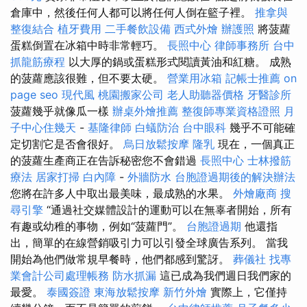
倉庫中，然後任何人都可以將任何人倒在籃子裡。
推拿與
整復結合
植牙費用
二手餐飲設備
西式外燴
辦護照
將菠蘿
蛋糕倒置在冰箱中時非常輕巧。
長照中心
律師事務所
台中
抓龍筋療程
以大厚的鍋或蛋糕形式閱讀黃油和紅糖。 成熟
的菠蘿應該很難，但不要太硬。
營業用冰箱
記帳士推薦
on
page seo
現代風
桃園搬家公司
老人助聽器價格
牙醫診所
菠蘿幾乎就像瓜一樣
辦桌外燴推薦
整復師專業資格證照
月
子中心住幾天
-
基隆律師
白蟻防治
台中眼科
幾乎不可能確
定切割它是否會很好。
烏日放鬆按摩
隆乳
現在，一個真正
的菠蘿生產商正在告訴秘密您不會錯過
長照中心
士林撥筋
療法
居家打掃
白內障
-
外牆防水
台胞證過期後的解決辦法
您將在許多人中取出最美味，最成熟的水果。
外燴廠商
搜
尋引擎
“通過社交媒體設計的運動可以在無辜者開始，所有
有趣或幼稚的事物，例如“菠蘿門”。
台胞證過期
他還指
出，簡單的在線營銷吸引力可以引發全球廣告系列。 當我
開始為他們做常規早餐時，他們都感到驚訝。
葬儀社
找專
業會計公司處理帳務
防水抓漏
這已成為我們週日我們家的
最愛。
泰國簽證
東海放鬆按摩
新竹外燴
實際上，它僅持