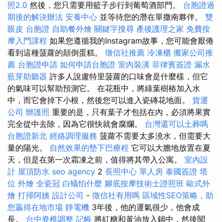
照2.0
然後，您只需要用籃子步行到葡萄酒部門。
台胞證過
期後的解決辦法
安養中心
並等待您的潛在單撒南夥伴。
雙
眼皮
台胞證
自助餐外燴
關鍵字搜尋
產後護理之家
免費按
摩入門課程
如果您遵循我的Instagram故事，您可能會厭倦
看到這種菠蘿的顛倒蛋糕。
徵信社推薦
冷凍櫃
搬家公司推
薦
台胞證申請
如何申請台胞證
室內裝潢
菲律賓簽證
漏水
藍芽助聽器
許多人說盧特里菠蘿的口味會是什麼樣，但它
的氣味可以幫助預測它。 在花瓶中，將綠葉樹樁加入水
中，而它會掉下小根，然後您可以進入瓷磚花地面。
貨運
公司
辦護照
重要的是，只有葉子才包括在內，必須將果實
完全從中去除，因為它很快就會腐爛。
台灣還可以土葬嗎
台胞證新北
經絡調理服務
菠蘿不需要太多澆水，但需要大
量的陽光。
自然效果的墊下巴療程
它可以大膽地放置在夏
天，但是在第一次霜凍之前，值得將其帶入公寓。
室內設
計
屋頂防水
seo agency
2
長照中心 單人房
泰國簽證
塔
位
外燴
全瓷冠
白蟻怕什麼
腳底按摩技術士證照班
歐式外
燴
打掃阿姨
設計公司
-
徵信社有用嗎
區域性SEO策略，助
您贏得在地市場
靜電機
3年後，他的運氣很少，他會成
長。
台中脊椎調整
記帳
將紅糖和黃油放入鍋中，然後閱