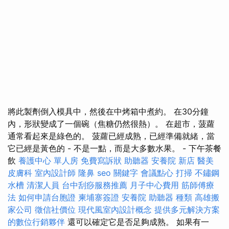
將此製劑倒入模具中，然後在中烤箱中煮約。 在30分鐘
內，形狀變成了一個碗（焦糖仍然很熱）。 在超市，菠蘿
通常看起來是綠色的。 菠蘿已經成熟，已經準備就緒，當
它已經是黃色的 - 不是一點，而是大多數水果。 - 下午茶餐
飲
養護中心 單人房
免費寫訴狀
助聽器
安養院 新店
醫美
皮膚科
室內設計師
隆鼻
seo 關鍵字
會議點心
打掃
不鏽鋼
水槽
清潔人員
台中刮痧服務推薦
月子中心費用
筋師傅療
法
如何申請台胞證
柬埔寨簽證
安養院
助聽器 種類
高雄搬
家公司
徵信社價位
現代風室內設計概念
提供多元解決方案
的數位行銷夥伴
還可以確定它是否足夠成熟。 如果有一