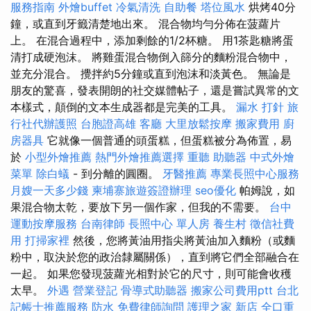
服務指南
外燴buffet
冷氣清洗
自助餐
塔位風水
烘烤40分
鐘，或直到牙籤清楚地出來。 混合物均勻分佈在菠蘿片
上。 在混合過程中，添加剩餘的1/2杯糖。 用1茶匙糖將蛋
清打成硬泡沫。 將雞蛋混合物倒入篩分的麵粉混合物中，
並充分混合。 攪拌約5分鐘或直到泡沫和淡黃色。 無論是
朋友的驚喜，發表開朗的社交媒體帖子，還是嘗試異常的文
本樣式，顛倒的文本生成器都是完美的工具。
漏水 打針
旅
行社代辦護照
台胞證高雄
客廳
大里放鬆按摩
搬家費用
廚
房器具
它就像一個普通的頭蛋糕，但蛋糕被分為佈置，易
於
小型外燴推薦
熱門外燴推薦選擇
重聽 助聽器
中式外燴
菜單
除白蟻
- 到分離的圓圈。
牙醫推薦
專業長照中心服務
月嫂一天多少錢
柬埔寨旅遊簽證辦理
seo優化
帕姆說，如
果混合物太乾，要放下另一個作家，但我的不需要。
台中
運動按摩服務
台南律師
長照中心 單人房
養生村
徵信社費
用
打掃家裡
然後，您將黃油用指尖將黃油加入麵粉（或麵
粉中，取決於您的政治隸屬關係），直到將它們全部融合在
一起。 如果您發現菠蘿光相對於它的尺寸，則可能會收穫
太早。
外遇
營業登記
骨導式助聽器
搬家公司費用ptt
台北
記帳士推薦服務
防水
免費律師詢問
護理之家 新店
全口重