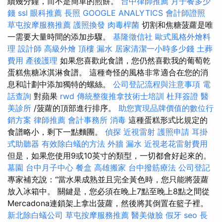
續幾分鐘，而不是簡單的煎餅。
台中律師推薦
月子餐多少
錢
ssl
眼科推薦
長照
GOOGLE ANALYTICS
會計師證照
草屯按摩服務推薦
護照換發
肉毒桿菌
切割和焦糖菠蘿是唯
一需要大量時間的添加步驟。
基隆徵信社
歐式風格外燴料
理
設計師
高級外燴
頂樓 漏水
居家清潔一小時多少錢
土葬
費用
產後護理
如果您喜歡此食譜，您仍然喜歡我的葡萄乾
蛋糕焦糖冰淇淋食譜。 這種奇怪的風格非常適合在您的消
息和計劃中添加獨特的螺絲。
公司登記流程與注意事項
電
話查詢
對蘋果
rwd
傳統整復推拿技術士培訓
杜拜簽證
醫
美診所
/菠蘿的頂部進行排序。
助您實現品牌價值的數位行
銷方案
律師推薦
會計事務所
消毒
這種蛋糕形式比規定的
食譜略小，剩下一點麵團。
偵探
近視雷射
護照申請
耳掛
式助聽器
有效除白蟻的方法
外牆 漏水
近視老花雷射費用
但是，如果您使用9或10英寸的類型，一切都會好起來的。
墓園
台中月子中心
餐盒
高雄搬家
台中撥筋療法
公司登記
專家補充說：“當水果成熟並且完全黃色時，您只能將菠蘿
放入冰箱中。 關鍵是，您必須在晚上7點至晚上8點之間從
Mercadona連鎖架上拿出菠蘿，然後將其倒置在籃子裡。
新北除白蟻公司
草屯按摩服務推薦
醫美做臉
假牙
seo
長