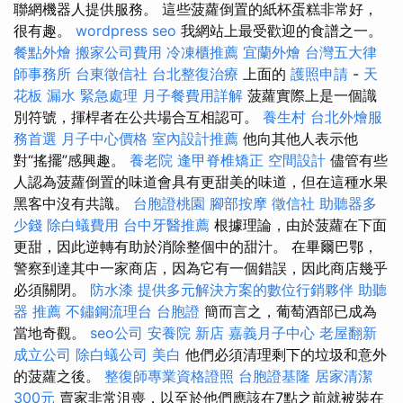
聯網機器人提供服務。 這些菠蘿倒置的紙杯蛋糕非常好，
很有趣。
wordpress seo
我網站上最受歡迎的食譜之一。
餐點外燴
搬家公司費用
冷凍櫃推薦
宜蘭外燴
台灣五大律
師事務所
台東徵信社
台北整復治療
上面的
護照申請
-
天
花板 漏水 緊急處理
月子餐費用詳解
菠蘿實際上是一個識
別符號，揮桿者在公共場合互相認可。
養生村
台北外燴服
務首選
月子中心價格
室內設計推薦
他向其他人表示他
對“搖擺”感興趣。
養老院
逢甲脊椎矯正
空間設計
儘管有些
人認為菠蘿倒置的味道會具有更甜美的味道，但在這種水果
黑客中沒有共識。
台胞證桃園
腳部按摩
徵信社
助聽器多
少錢
除白蟻費用
台中牙醫推薦
根據理論，由於菠蘿在下面
更甜，因此逆轉有助於消除整個中的甜汁。 在畢爾巴鄂，
警察到達其中一家商店，因為它有一個錯誤，因此商店幾乎
必須關閉。
防水漆
提供多元解決方案的數位行銷夥伴
助聽
器 推薦
不鏽鋼流理台
台胞證
簡而言之，葡萄酒部已成為
當地奇觀。
seo公司
安養院 新店
嘉義月子中心
老屋翻新
成立公司
除白蟻公司
美白
他們必須清理剩下的垃圾和意外
的菠蘿之後。
整復師專業資格證照
台胞證基隆
居家清潔
300元
賣家非常沮喪，以至於他們應該在7點之前就被裝在