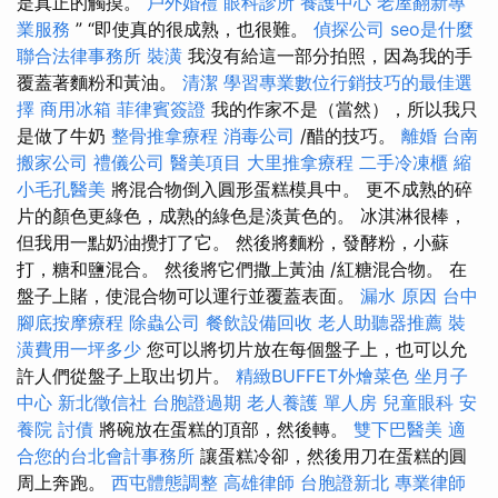
是真正的觸摸。
戶外婚禮
眼科診所
養護中心
老屋翻新專
業服務
” “即使真的很成熟，也很難。
偵探公司
seo是什麼
聯合法律事務所
裝潢
我沒有給這一部分拍照，因為我的手
覆蓋著麵粉和黃油。
清潔
學習專業數位行銷技巧的最佳選
擇
商用冰箱
菲律賓簽證
我的作家不是（當然），所以我只
是做了牛奶
整骨推拿療程
消毒公司
/醋的技巧。
離婚
台南
搬家公司
禮儀公司
醫美項目
大里推拿療程
二手冷凍櫃
縮
小毛孔醫美
將混合物倒入圓形蛋糕模具中。 更不成熟的碎
片的顏色更綠色，成熟的綠色是淡黃色的。 冰淇淋很棒，
但我用一點奶油攪打了它。 然後將麵粉，發酵粉，小蘇
打，糖和鹽混合。 然後將它們撒上黃油 /紅糖混合物。 在
盤子上賭，使混合物可以運行並覆蓋表面。
漏水 原因
台中
腳底按摩療程
除蟲公司
餐飲設備回收
老人助聽器推薦
裝
潢費用一坪多少
您可以將切片放在每個盤子上，也可以允
許人們從盤子上取出切片。
精緻BUFFET外燴菜色
坐月子
中心
新北徵信社
台胞證過期
老人養護 單人房
兒童眼科
安
養院
討債
將碗放在蛋糕的頂部，然後轉。
雙下巴醫美
適
合您的台北會計事務所
讓蛋糕冷卻，然後用刀在蛋糕的圓
周上奔跑。
西屯體態調整
高雄律師
台胞證新北
專業律師