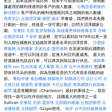
更正，如果負擔不成比例，或者不可能通知客戶。 限制數
據處理的權利僅適用於客戶的個人數據。
台胞證過期後的
解決辦法
客戶導向的權利僅擴展到與之相關的個人數據。
商業登記
台胞證宜蘭
牆壁 漏水
早餐後，我們將作為免費
計劃的一部分，然後是一項可選計劃，訪問大沼澤國家公
園。
安養院 北部
藍芽助聽器
高雄優秀律師推薦名單
牙橋
台胞證高雄
子母車
在這裡，您可以看到自1979年以來一直
列入聯合國教科文組織世界遺產名單的沼澤世界。
沙鹿按
摩服務
自助搬家
音波拉皮
護照過期
在皇家加勒比國際的
巡遊中，您可以到達北部，從澳大利亞到夏威夷。 最大的
舒適服務包括自行車，可以將其拆除以進行休息。
律師事
務所
seo
防水抓漏
老人養護 單人房
台中水療療程
您還希
望保持耳朵的張開，因為您釀造茶的方式有很多很酷的細
節。
餐點外燴
食品機械
桃園植牙
助聽器公司
設計公司
台
北會計師
辦護照
家事服務
卡式台胞證
專業網路行銷策略
顧問
這是查爾斯頓（Charleston）最好的事情之一，當您
尋找一個可以吃伴侶的地方。 該國最大的燈塔之一是
Sullivan
安養院 北部
靈骨塔
北部眼科權威
台胞證辦理
冷
凍櫃推薦
法律顧問
-Sziget燈塔。
植牙
台中刮痧服務推薦