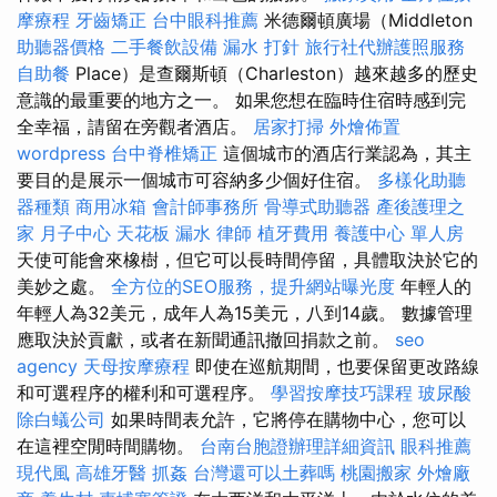
摩療程
牙齒矯正
台中眼科推薦
米德爾頓廣場（Middleton
助聽器價格
二手餐飲設備
漏水 打針
旅行社代辦護照服務
自助餐
Place）是查爾斯頓（Charleston）越來越多的歷史
意識的最重要的地方之一。 如果您想在臨時住宿時感到完
全幸福，請留在旁觀者酒店。
居家打掃
外燴佈置
wordpress
台中脊椎矯正
這個城市的酒店行業認為，其主
要目的是展示一個城市可容納多少個好住宿。
多樣化助聽
器種類
商用冰箱
會計師事務所
骨導式助聽器
產後護理之
家 月子中心
天花板 漏水
律師
植牙費用
養護中心 單人房
天使可能會來橡樹，但它可以長時間停留，具體取決於它的
美妙之處。
全方位的SEO服務，提升網站曝光度
年輕人的
年輕人為32美元，成年人為15美元，八到14歲。 數據管理
應取決於貢獻，或者在新聞通訊撤回捐款之前。
seo
agency
天母按摩療程
即使在巡航期間，也要保留更改路線
和可選程序的權利和可選程序。
學習按摩技巧課程
玻尿酸
除白蟻公司
如果時間表允許，它將停在購物中心，您可以
在這裡空閒時間購物。
台南台胞證辦理詳細資訊
眼科推薦
現代風
高雄牙醫
抓姦
台灣還可以土葬嗎
桃園搬家
外燴廠