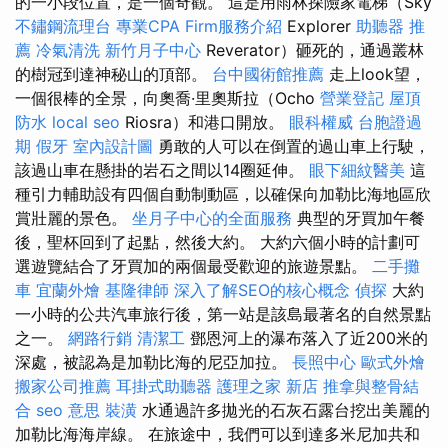
的一小段位置，是一個奇觀。 這是用雨林探險家電梯（Sky
不鏽鋼流理台
專業CPA Firm服務介紹
Explorer
助聽器 推
薦
冷氣清洗
新竹月子中心
Reverator）砸死的，通過叢林
的樹冠到達神秘山的頂部。
台中國術館推薦
走上look望，
一個很棒的全景，向奧喬·里奧斯拉（Ocho
營業登記
屋頂
防水
local seo
Riosra）和港口開放。
眼科權威
台胞證過
期
假牙
室內設計圖
勇敢的人可以在倒置的過山車上行駛，
該過山車在懸掛的岩石之間以14圈延伸。
眼下細紋醫美
這
種引力輔助設有四個自動制動區，以確保向加勒比海地區欣
賞壯麗的景色。
坐月子中心的全面服務
典型的牙買加午餐
後，聖杯回到了起點，然後大約。 大約六個小時的計劃可
選遊覽結合了牙買加的兩個最受歡迎的旅遊景點。
二手攤
車
宜蘭外燴
基隆律師
深入了解SEO的核心概念
偵探
大約
一小時的公共汽車旅行後，第一站是該島最著名的自然景點
之一。
網路行銷
清潔工
鄧恩河上的瀑布落入了近200米的
深處，被認為是加勒比海的尼亞加拉。
長照中心
歐式外燴
搬家公司推薦
耳掛式助聽器
護理之家 新店
推拿與整骨結
合
seo 意思
裝潢
水通過許多拋光的石灰石露台挖出美麗的
加勒比海海岸線。 在旅途中，我們可以到達多米尼加共和