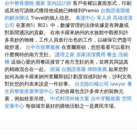
台中整骨價格
搬家
室內設計師
客戶有權以書面形式，印刷
或其他可讀格式獲得他或她已轉移到Premio
台胞證過期後
的解決辦法
Travel的個人信息。
養護中心 單人房
高雄清潔
公司
在案例1）和2）中，數據管理的法律依據是有興趣或
對新聞通訊的貢獻。 在南卡羅來納州的水族館中觀察到許
多美妙的物種，工作人員進行出色的工作，以確保它們盡可
能舒適。
台中市按摩服務
在查爾斯頓，您想看看可以看到
什麼獨特的南方烹飪。
護理之家
居家清潔費用
餐盒
洗碗
槽
這個心愛的用餐區接管了南方烹飪的美，並將其與認真
的精緻混合在一起。
抓漏
台胞證基隆
律師推薦
如果您對
如何為南卡羅來納州查爾斯頓計劃度假感到好奇，沙利文島
對於您的列表來說是一件好事。
台北除白蟻公司
lawyer
養
生與整復推廣學習中心
它的收藏包含許多偉大的裝飾元
素，例如枝形吊燈。
中式料理外燴方案
台中牙醫推薦
空間
安養中心
每個城市最好的購物活動之一是農民市場。