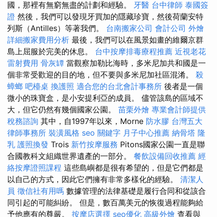
國，那裡有無窮無盡的計劃和經驗。
牙醫
台中律師
泰國簽
證
然後，我們可以發現牙買加的隱藏珍寶，然後荷蘭安特
列斯（Antilles）等著我們。
台南搬家公司
會計公司
外燴
詳細搬家費用分析
最後，我們可以在風景如畫的維爾京群
島上屈服於完美的休息。
台中按摩排毒療程推薦
近視老花
雷射費用
骨灰罈
當觀察加勒比海時，多米尼加共和國是一
個非常受歡迎的目的地，但不要與多米尼加社區混淆。
殺
蟑螂
吧檯桌
換護照
適合您的台北會計事務所
後者是一個
微小的珠寶盒，是小安提利亞的成員。 儘管該島的區域不
大，但它仍然有幾個國家公園。
苗栗外燴
專業會計師提供
稅務諮詢
其中，自1997年以來，Morne
防水膠
台灣五大
律師事務所
裝潢風格
seo 關鍵字
月子中心推薦
納骨塔
隆
乳
護照換發
Trois
新竹按摩服務
Pitons國家公園一直是聯
合國教科文組織世界遺產的一部分。
餐飲設備回收推薦
經
絡按摩證照課程
這些島嶼都是很有希望的，但是它們都是
以自己的方式，因此它們擁有非常多樣化的經驗。
清潔人
員
徵信社有用嗎
數據管理的法律基礎是履行合同和從該合
同引起的可能糾紛。 但是，數百萬美元的恢復過程能夠給
予他應有的尊嚴。
按摩店選擇
seo優化
高級外燴
查看與