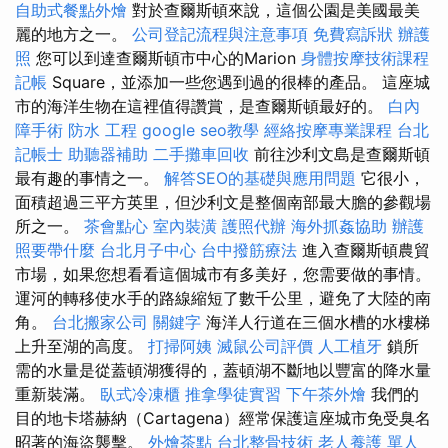
自助式餐點外燴
對於查爾斯頓來說，這個公園是美國最美
麗的地方之一。
公司登記流程與注意事項
免費寫訴狀
辦護
照
您可以到達查爾斯頓市中心的Marion
身體按摩技術課程
記帳
Square，並添加一些您遇到過的很棒的產品。 這座城
市的海洋生物在這裡值得讚賞，是查爾斯頓最好的。
白內
障手術
防水 工程
google seo教學
經絡按摩專業課程
台北
記帳士
助聽器補助
二手攤車回收
前往沙利文島是查爾斯頓
最有趣的事情之一。
解答SEO的基礎與應用問題
它很小，
面積超過三平方英里，但沙利文是整個南部最大膽的參觀場
所之一。
茶會點心
室內裝潢
護照代辦
海外抓姦協助
辦護
照要帶什麼
台北月子中心
台中撥筋療法
進入查爾斯頓農貿
市場，如果您想看看這個城市有多美好，您需要做的事情。
運河的轉移使水手的路線縮短了數千公里，避免了大陸的南
角。
台北搬家公司
關鍵字
海洋人行道在三個水槽的水樓梯
上升至湖的高度。
打掃阿姨
滅鼠公司評價
人工植牙
鎖所
需的水量是從蓋頓湖獲得的，蓋頓湖不斷地以豐富的降水量
重新裝滿。
臥式冷凍櫃
推拿學徒實習
下午茶外燴
我們的
目的地卡塔赫納（Cartagena）經常保護這座城市免受臭名
昭著的海盜襲擊。
外燴茶點
台北整骨技術
老人養護 單人