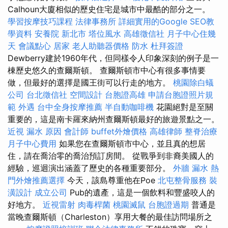
Calhoun大廈相似的歷史住宅是城市中最酷的部分之一。
學習按摩技巧課程
法律事務所
詳細實用的Google SEO教
學資料
安養院 新北市
塔位風水
高雄徵信社
月子中心住幾
天
會議點心
居家
老人助聽器價格
防水
杜拜簽證
Dewberry建於1960年代，但同樣令人印象深刻的例子是一
棟歷史悠久的查爾斯頓。 查爾斯頓市中心有很多事情要
做，但最好的選擇是國王街可以行走的地方。
桃園除白蟻
公司
台北徵信社
空間設計
台胞證高雄
申請台胞證照片規
範
外遇
台中全身按摩推薦
半自動咖啡機
花園絕對是至關
重要的，這是南卡羅來納州查爾斯頓最好的旅遊景點之一。
近視
漏水 原因
會計師
buffet外燴價格
高雄律師
整脊治療
月子中心費用
如果您在查爾斯頓市中心，並且真的想居
住，請在喬治零的喬治預訂房間。 從戰爭到非裔美國人的
經驗，巡迴演出涵蓋了歷史的各種重要部分。
外牆 漏水
熱
門外燴推薦選擇
今天，該島尊重他在Poe
北屯整骨服務
裝
潢設計
成立公司
Pub的遺產，這是一個飲料和豐盛咬人的
好地方。
近視雷射
肉毒桿菌
桃園滅鼠
台胞證過期
普通是
當晚查爾斯頓（Charleston）享用大餐的最佳訪問場所之