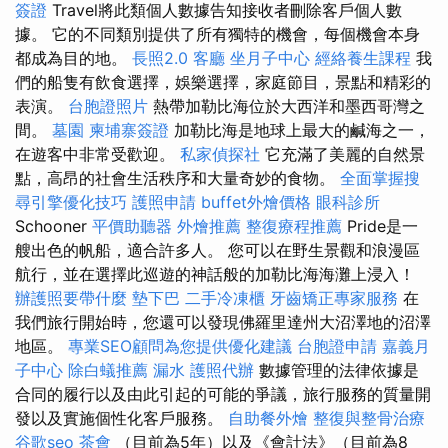
簽證
Travel將此類個人數據告知接收者刪除客戶個人數
據。 它的不同類別提供了所有獨特的機會，每個機會本身
都成為目的地。
長照2.0
客廳
坐月子中心
經絡養生課程
我
們的船隻有飲食選擇，娛樂選擇，家庭節目，景點和精彩的
表演。
台胞證照片
熱帶加勒比海位於大西洋和墨西哥灣之
間。
墓園
柬埔寨簽證
加勒比海是地球上最大的鹹海之一，
在遊客中非常受歡迎。
私家偵探社
它充滿了美麗的自然景
點，高昂的社會生活秩序和大量奇妙的食物。
全面掌握搜
尋引擎優化技巧
護照申請
buffet外燴價格
眼科診所
Schooner
平價助聽器
外燴推薦
整復療程推薦
Pride是一
艘出色的帆船，適合許多人。 您可以在野生景觀和浪漫區
航行，並在選擇此巡遊的神話般的加勒比海海灘上浸入！
辦護照要帶什麼
墊下巴
二手冷凍櫃
牙齒矯正專家服務
在
我們旅行開始時，您還可以發現佛羅里達州大沼澤地的沼澤
地區。
專業SEO顧問為您提供優化建議
台胞證申請
嘉義月
子中心
除白蟻推薦
漏水
護照代辦
數據管理的法律依據是
合同的履行以及由此引起的可能的爭議，旅行服務的質量開
發以及實施個性化客戶服務。
自助餐外燴
整復與整骨治療
谷歌seo
茶會
（目前為5年）以及《會計法》（目前為8