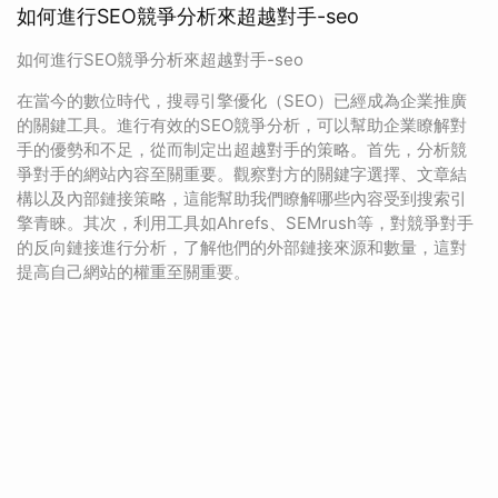
如何進行SEO競爭分析來超越對手-seo
如何進行SEO競爭分析來超越對手-seo
在當今的數位時代，搜尋引擎優化（SEO）已經成為企業推廣
的關鍵工具。進行有效的SEO競爭分析，可以幫助企業瞭解對
手的優勢和不足，從而制定出超越對手的策略。首先，分析競
爭對手的網站內容至關重要。觀察對方的關鍵字選擇、文章結
構以及內部鏈接策略，這能幫助我們瞭解哪些內容受到搜索引
擎青睞。其次，利用工具如Ahrefs、SEMrush等，對競爭對手
的反向鏈接進行分析，了解他們的外部鏈接來源和數量，這對
提高自己網站的權重至關重要。