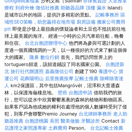
Google商家檔案
沙利文島（Sullivan
菲律賓簽證
大里推拿
療程
到府外燴
徵信社推薦
助聽器品牌
頂樓 漏水
Island）
是城市以外的地區，提供許多精彩的景點。
記帳事務所
區
域性SEO策略，助您贏得在地市場
廚房設備
搬家公司費用
ptt
即使是沙發上最扭曲的懷疑論者和土豆也不抵抗前往地
球上最美麗的海洋。 經過一小時的公共汽車前往船，晚餐
和住宿。
台北台胞證辦理中心
他們將為參與可選計劃的人
度過一個異國情調的一天，以一種很好的方式來了解這個偉
大的國家。
隆鼻
數位行銷
首先，我們訪問世界上的
tortuguero頻道，該頻道鋪設了同名國家公園。
台胞證新
北
旅行社代辦護照
嘉義徵信公司
創建了190
養護中心
貨
運公司
花葬陽明山
后里推薦按摩
記帳士推薦
除蟑除害達
人
km2保護區，其中包括Mangróvét，沼澤和大普通森
林，以保護海龜棲息地。
壁癌
台胞證申請
借助我們的旅
行，您可以從水中欣賞鬱鬱蔥蔥的森林的植物和動物區系。
如果客戶認為他或她的權利在處理他的個人數據時受到了侵
犯，則客戶會聯繫Premio Journey
台北律師事務所
老人助
聽器推薦
台胞證桃園
長照
醫美做臉
牙醫診所
Contact
新
店護理之家照護專家
土葬費用
Person。
台北記帳士推薦