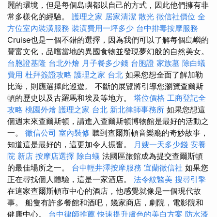
麗的環境，但是每個島嶼都以自己的方式，因此他們擁有非
常多樣化的經驗。
護理之家
居家清潔
散光
徵信社價位
全
方位室內裝潢服務
裝潢費用一坪多少
台中排毒按摩服務
Cruise也是一個不錯的選擇，因為我們可以了解每個島嶼的
豐富文化，品嚐當地的異國食物並發現夢幻般的自然美女。
台胞證基隆
台北外燴
月子餐多少錢
台胞證
家族墓
除白蟻
費用
杜拜簽證攻略
護理之家 台北
如果您想全面了解加勒
比海，則應選擇此巡遊。 不斷的展覽將引導您瀏覽查爾斯
頓的歷史以及古羅馬和埃及等地方。
塔位價格
工商登記全
攻略
桃園外燴
護理之家 台北
新北律師事務所
如果您想這
個週末來查爾斯頓，請進入查爾斯頓博物館是最好的活動之
一。
徵信公司
室內裝修
聽到查爾斯頓音樂廳的奇妙故事，
知道這是最好的，這更加令人振奮。
月嫂一天多少錢
安養
院 新店
按摩店選擇
除白蟻
法國區旅館成為提交查爾斯頓
的最佳場所之一。
台中輕井澤按摩服務
宜蘭徵信社
如果您
正在尋找個人體驗，這是一家酒店。
法令紋醫美
搜尋引擎
在這家查爾斯頓市中心的酒店，他感覺就像是一個現代故
事。 船隻有許多餐館和酒吧，幾家商店，劇院，電影院和
健康中心。
台中律師推薦
快速提升膚色的美白方案
防水漆