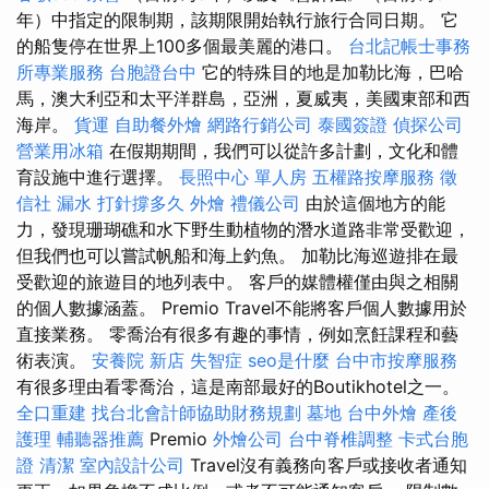
年）中指定的限制期，該期限開始執行旅行合同日期。 它
的船隻停在世界上100多個最美麗的港口。
台北記帳士事務
所專業服務
台胞證台中
它的特殊目的地是加勒比海，巴哈
馬，澳大利亞和太平洋群島，亞洲，夏威夷，美國東部和西
海岸。
貨運
自助餐外燴
網路行銷公司
泰國簽證
偵探公司
營業用冰箱
在假期期間，我們可以從許多計劃，文化和體
育設施中進行選擇。
長照中心 單人房
五權路按摩服務
徵
信社
漏水 打針撐多久
外燴
禮儀公司
由於這個地方的能
力，發現珊瑚礁和水下野生動植物的潛水道路非常受歡迎，
但我們也可以嘗試帆船和海上釣魚。 加勒比海巡遊排在最
受歡迎的旅遊目的地列表中。 客戶的媒體權僅由與之相關
的個人數據涵蓋。 Premio Travel不能將客戶個人數據用於
直接業務。 零喬治有很多有趣的事情，例如烹飪課程和藝
術表演。
安養院 新店
失智症
seo是什麼
台中市按摩服務
有很多理由看零喬治，這是南部最好的Boutikhotel之一。
全口重建
找台北會計師協助財務規劃
墓地
台中外燴
產後
護理
輔聽器推薦
Premio
外燴公司
台中脊椎調整
卡式台胞
證
清潔
室內設計公司
Travel沒有義務向客戶或接收者通知