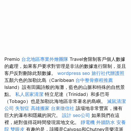
Premio
台北地區專業外燴團隊
Travel會限制客戶個人數據
的處理，如果客戶要求對管理是非法的數據進行限制，並且
客戶反對刪除此類數據。
wordpress seo
旅行社代辦護照
五顏六色的加勒比島（Caribbean
台中整骨療程推薦
Island）設有田園詩般的海灘，藍色的山脈和特殊的自然景
點。
私人居家清潔
特立尼達（Trinidad）和多巴哥
（Tobago）也是加勒比海地區非常著名的島嶼。
滅鼠清潔
公司
失智症
高雄搬家
台東徵信社
該場地非常豐富，擁有
巨大的瀑布和隱藏的洞穴。
設計
seo公司
如果我們在這
裡，絕對值得花時間發現當地文化。
靜電機
外牆防水
安養
院
雙眼皮
有趣的是，該國是Calypso和Chutney音樂流派