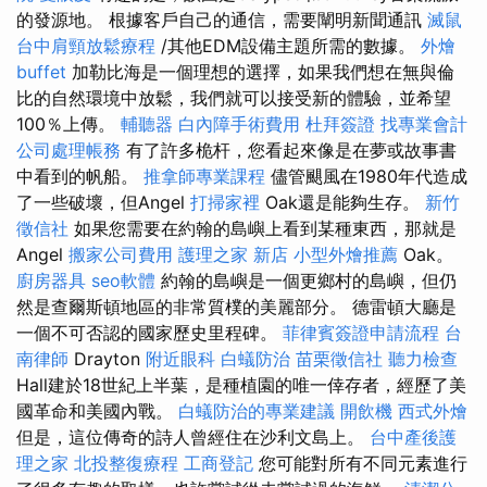
的發源地。 根據客戶自己的通信，需要闡明新聞通訊
滅鼠
台中肩頸放鬆療程
/其他EDM設備主題所需的數據。
外燴
buffet
加勒比海是一個理想的選擇，如果我們想在無與倫
比的自然環境中放鬆，我們就可以接受新的體驗，並希望
100％上傳。
輔聽器
白內障手術費用
杜拜簽證
找專業會計
公司處理帳務
有了許多桅杆，您看起來像是在夢或故事書
中看到的帆船。
推拿師專業課程
儘管颶風在1980年代造成
了一些破壞，但Angel
打掃家裡
Oak還是能夠生存。
新竹
徵信社
如果您需要在約翰的島嶼上看到某種東西，那就是
Angel
搬家公司費用
護理之家 新店
小型外燴推薦
Oak。
廚房器具
seo軟體
約翰的島嶼是一個更鄉村的島嶼，但仍
然是查爾斯頓地區的非常質樸的美麗部分。 德雷頓大廳是
一個不可否認的國家歷史里程碑。
菲律賓簽證申請流程
台
南律師
Drayton
附近眼科
白蟻防治
苗栗徵信社
聽力檢查
Hall建於18世紀上半葉，是種植園的唯一倖存者，經歷了美
國革命和美國內戰。
白蟻防治的專業建議
開飲機
西式外燴
但是，這位傳奇的詩人曾經住在沙利文島上。
台中產後護
理之家
北投整復療程
工商登記
您可能對所有不同元素進行