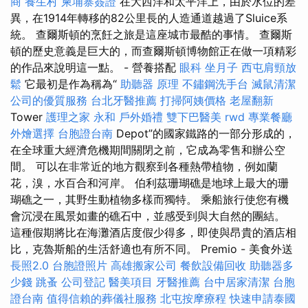
商
養生村
柬埔寨簽證
在大西洋和太平洋上，由於水位的差
異，在1914年轉移的82公里長的人造通道越過了Sluice系
統。 查爾斯頓的烹飪之旅是這座城市最酷的事情。 查爾斯
頓的歷史意義是巨大的，而查爾斯頓博物館正在做一項精彩
的作品來說明這一點。 - 營養搭配
眼科
坐月子
西屯肩頸放
鬆
它最初是作為稱為“
助聽器 原理
不鏽鋼洗手台
滅鼠清潔
公司的優質服務
台北牙醫推薦
打掃阿姨價格
老屋翻新
Tower
護理之家 永和
戶外婚禮
雙下巴醫美
rwd
專業餐廳
外燴選擇
台胞證台南
Depot”的國家鐵路的一部分形成的，
在全球重大經濟危機期間關閉之前，它成為零售和辦公空
間。 可以在非常近的地方觀察到各種熱帶植物，例如蘭
花，溴，水百合和河岸。 伯利茲珊瑚礁是地球上最大的珊
瑚礁之一，其野生動植物多樣而獨特。 乘船旅行使您有機
會沉浸在風景如畫的礁石中，並感受到與大自然的團結。
這種假期將比在海灘酒店度假少得多，即使與昂貴的酒店相
比，克魯斯船的生活舒適也有所不同。 Premio - 美食外送
長照2.0
台胞證照片
高雄搬家公司
餐飲設備回收
助聽器多
少錢
跳蚤
公司登記
醫美項目
牙醫推薦
台中居家清潔
台胞
證台南
值得信賴的葬儀社服務
北屯按摩療程
快速申請泰國