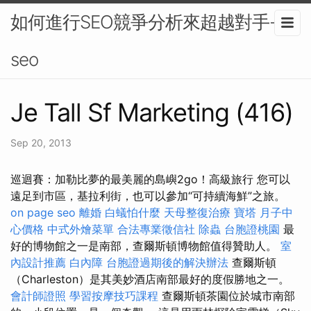
如何進行SEO競爭分析來超越對手-
seo
Je Tall Sf Marketing (416)
Sep 20, 2013
巡迴賽：加勒比夢的最美麗的島嶼2go！高級旅行 您可以
遠足到市區，基拉利街，也可以參加“可持續海鮮”之旅。
on page seo
離婚
白蟻怕什麼
天母整復治療
寶塔
月子中
心價格
中式外燴菜單
合法專業徵信社
除蟲
台胞證桃園
最
好的博物館之一是南部，查爾斯頓博物館值得贊助人。
室
內設計推薦
白內障
台胞證過期後的解決辦法
查爾斯頓
（Charleston）是其美妙酒店南部最好的度假勝地之一。
會計師證照
學習按摩技巧課程
查爾斯頓茶園位於城市南部