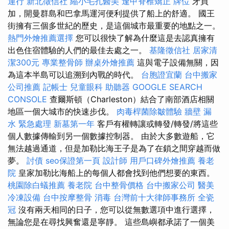
運行
新北徵信社
縮小毛孔醫美
逢甲脊椎矯正
牌位
牙買
加，開曼群島和巴拿馬運河便利提供了船上的舒適。 國王
街擁有三個多世紀的歷史，是這個城市最重要的地點之一。
熱門外燴推薦選擇
您可以很快了解為什麼這是去認真擁有
出色住宿體驗的人們的最佳去處之一。
基隆徵信社
居家清
潔300元
專業整骨師
辦桌外燴推薦
這與電子設備無關，因
為這本半島可以追溯到內戰的時代。
台胞證宜蘭
台中搬家
公司推薦
記帳士
兒童眼科
助聽器
GOOGLE SEARCH
CONSOLE
查爾斯頓（Charleston）結合了南部酒店相關
地區一個大城市的快速步伐。
肉毒桿菌除皺體驗
牆壁 漏
水 緊急處理
新墓第一年
客戶有權轉讓或轉發/轉發/將這些
個人數據傳輸到另一個數據控制器。 由於大多數遊船，它
無法越過通道，但是加勒比海王子是為了在鎖之間穿越而做
夢。
討債
seo保證第一頁
設計師
用戶口碑外燴推薦
養老
院
皇家加勒比海船上的每個人都會找到他們想要的東西。
桃園除白蟻推薦
養老院
台中整骨價格
台中搬家公司
醫美
冷凍設備
台中按摩整骨
消毒
台灣前十大律師事務所
全瓷
冠
沒有兩天相同的日子，您可以從無數選項中進行選擇，
無論您是在尋找興奮還是寧靜。 這些島嶼都承諾了一個美