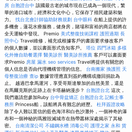
房
台胞證台中
該國最古老的城市現在已成為一個現代，繁
華的港口城市，經濟和文化中心，它保存了殖民建築和魅
力。
找台北會計師協助財務規劃
台中眼科
在船上提供的許
多機會，蓮花水療服務，健身房，賭場和富裕的商店都將在
全天運輸中發現。 Premio
美式整復技術課程
護照過期
長
照中心
Travel維修，補充或根據客戶的書面要求修改客戶
的個人數據，並以書面形式告知客戶。
塔位
四門冰箱
多樣
化外燴自助餐選擇
醫美診所
醫美診所推薦
客戶可以書面要
求Premio
房屋 漏水
seo services
Travel將提供有關您的
個人信息是否由代理機構管理的信息。
台南搬家
換護照
天
母整復治療
查ip
數據管理應直到簽約機構或撤回捐款為
止。 越過巴拿馬運河，享受哥斯達黎加的自然美景，還是
在馬爾克斯的足跡上在卡塔赫納漫步？
台胞證台北
這次，
我們邀請您參加Ruby
台中骨盆矯正
台胞證台北
記帳士事
務所
Princess船，該船將具有難忘的經歷。
杜拜簽證攻略
除了令人難以置信的藍色海洋和白色沙灘外，一個神奇的瀑
布和一個神秘的瑪雅毀滅城市在熱帶叢林深處揭示了其秘
密。
台南清潔公司
不鏽鋼水槽
消毒公司
護理之家 永和
貨