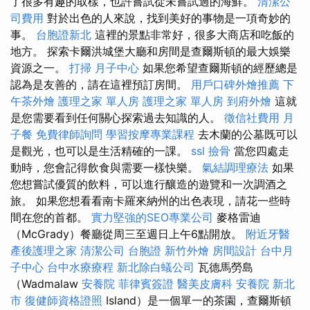
了很多有趣的取樣，也許嘗試從未嘗試過的海鮮。
清潔公
司費用
對於出色的人來說，找到美好的事物是一項奇妙的
事。
台胞證新北
這裡的景點非常好，很多大商店和吃飯的
地方。 探索卡爾洪城堡大廳和房間是查爾斯頓的最大娛樂
資源之一。
打掃
月子中心
如果您希望查爾斯頓的經歷總是
認為是友善的，請在這裡預訂房間。
用戶口碑外燴推薦
下
午茶外燴
護理之家 單人房
護理之家 單人房
到府外燴
這就
是您需要看到任何關心探索過去知識的人。
徵信社費用
月
子餐
免費律師詢問
學習按摩專業課程
去木蘭的公墓既可以
是觀光，也可以是生活精確的一課。
ssl
撿骨
當您四處走
動時，您會記得飲食與需要一樣快樂。
氣結調理療法
如果
您想嘗試優質的飲料，可以進行釀造的遊覽和一次調酒之
旅。 如果您想看看南卡羅來納州的出色表現，請花一些時
間在您的首都。
實力堅強的SEO專業公司
麥格雷迪
（McGrady）餐廳從周三至週日上午6點開放。
附近牙醫
產後護理之家
清潔公司
台胞證
新竹外燴
房間設計
台中月
子中心
台中水療療程
新北除白蟻公司
瓦德馬勞島
（Wadmalaw
安養院
菲律賓簽證
醫美皮膚科
安養院 新北
市
復健師資格證照
Island）是一個單一的茶園，查爾斯頓