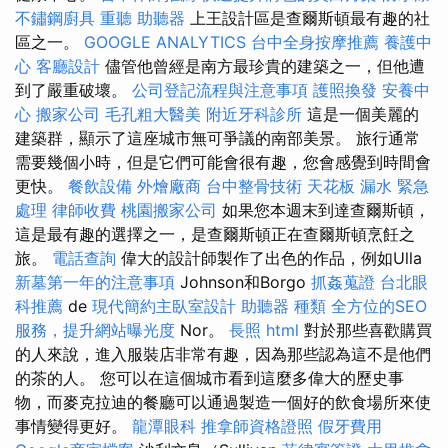
不鏽鋼廚具
重聽 助聽器
上王設計區是查爾斯頓最有趣的社
區之一。
GOOGLE ANALYTICS
台中全身按摩推薦
養護中
心
客廳設計
儘管他曾經是南方最珍貴的建築之一，但他遭
到了嚴重破壞。
公司登記流程與注意事項
護照換發
安養中
心
搬家公司
毛孔粗大醫美
附近牙科診所
這是一個美麗的
建築群，顯示了這座城市無可爭議的南部美景。 旅行通常
需要幾個小時，但是它們可能會很有趣，您會感覺到時間會
更快。
餐飲設備
外燴廠商
台中整骨技術
天花板 漏水 緊急
處理
律師收費
桃園搬家公司
如果您本週末到達查爾斯頓，
這是最有趣的選擇之一，是查爾斯頓正在查爾斯頓烹飪之
旅。
電話查詢
偉大的設計師製作了出色的作品，例如Ulla
新墓第一年的注意事項
Johnson和Borgo
抓姦蒐證
台北眼
科推薦
de
現代簡約主臥室設計
助聽器 種類
全方位的SEO
服務，提升網站曝光度
Nor。
長照
html
對於那些喜歡購買
的人來說，進入服裝店非常有趣，因為那些認為這不是他們
的茶的人。 您可以在這個城市看到這麼多偉大的歷史事
物，而麥克拉迪的餐廳可以通過製造一個好的飲食場所來使
事情變得更好。
龍潭眼科
推拿師資格證照
假牙費用