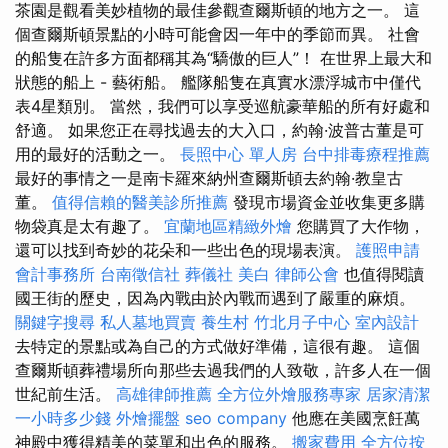
茶園是觀看美妙植物的最佳參觀查爾斯頓的地方之一。 這
個查爾斯頓景點的小時可能會因一年中的季節而異。 社會
的船隻在許多方面都稱其為“驕傲的巨人”！ 在世界上最大和
狀態的船上 - 藝術船。 艦隊船隻在真實水漂浮城市中僅代
表4星類別。 當然，我們可以享受巡航豪華船的所有好處和
舒適。 如果您正在尋找過去的大入口，約翰·波普古董是可
用的最好的活動之一。
長照中心 單人房
台中排毒療程推薦
最好的事情之一是南卡羅來納州查爾斯頓去約翰·教皇古
董。
值得信賴的醫美診所推薦
發現市場資金並收集更多購
物袋真是太有趣了。
宜蘭地區精緻外燴
您購買了大作物，
還可以找到奇妙的花朵和一些出色的現場表演。
護照申請
會計事務所
台南徵信社
葬儀社
美白
律師公會
也值得閱讀
國王街的歷史，因為內戰由於內戰而遇到了嚴重的麻煩。
關鍵字搜尋
私人墓地買賣
養生村
竹北月子中心
室內設計
去特定的景點或為自己的方式做好準備，這很有趣。 這個
查爾斯頓葬禮場所向那些去過我們的人致敬，許多人在一個
世紀前生活。
高雄律師推薦
全方位外燴服務專家
居家清潔
一小時多少錢
外燴擺盤
seo company
他應在美國烹飪萬
神殿中獲得精美的菜單和出色的服務。
搬家費用
全方位按