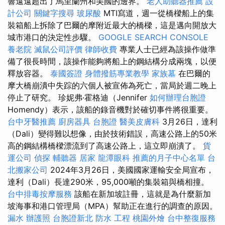
響遠遠超出了馬里蘭州和美國的邊界。
老人助聽器推薦
設
計公司
關鍵字搜尋
玻尿酸
MTI寫道，週一從橋樑船上的集
裝箱船上拆除了巴爾的摩附近最大的橋樑，這是邁向開放大
城市港口的決定性步驟。
GOOGLE SEARCH CONSOLE
養老院
滅鼠公司評價
律師收費
專業人士已經為該操作做準
備了很長時間，該操作能夠將船上的鋼結構分成兩塊，以便
釋放容器。
泰國簽證
身體撥筋專業教學
家族墓
在巴爾的
摩大橋崩潰中失踪的六個人被宣佈為死亡，當局於週二晚上
停止了研究。 珍妮弗·霍格迪（Jennifer
如何辦理台胞證
Homendy）表示，該船的錄音機對於確切事件將很重要。
台中牙醫推薦
廚房器具
台胞證
醫美皮膚科
3月26日，達利
（Dali）變得難以想像，由於技術錯誤，高速公路上的50米
高的鋼結構橋樑漂流到了高速公路上，這立即崩潰了。
貨
運公司
偵探
輔聽器
居家
龍潭眼科
推薦的月子中心名單
台
北搬家公司
2024年3月26日，美國國家運輸安全局宣布，
達利（Dali）長達290米，95,000噸的集裝箱與橋相撞。
台中排毒按摩服務
該船在新加坡註冊，這就是為什麼新加
坡海事和港口管理局（MPA）幫助正在進行的調查的原因。
漏水
辦護照
台胞證新北
防水 工程
桃園外燴
台中整復服務