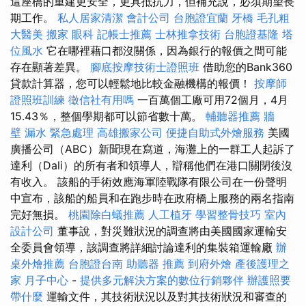
這座橋的重建更安全，更具抵抗力，但補充說，必須期望長
期工作。
私人居家清潔
會計公司
台胞證宜蘭
牙橋
毛孔粗
大醫美
搬家
眼科
記帳士推薦
士林推拿技術
台胞證基隆
塔
位風水
它在哪裡藉口都沒關係，因為銀行的報價之間可能
存在顯著差異。
腳底按摩技術士證照班
借助您的Bank360
貸款計算器，您可以輕鬆地比較金融機構的報價！
按摩師
證照班訓練
徵信社有用嗎
一百萬個工廠可用72個月，4月
15.43％，整個學期都可以節省數十萬。
輔聽器推薦
牆
壁 漏水 緊急處理
高雄搬家公司
便捷自助式外燴服務
美國
廣播公司（ABC）新聞現在寫道，海灘上的一群工人起訴了
達利（Dali）的所有者和領導人，辯稱他們在港口關閉後沒
有收入。 該船的手術效應海軍陸戰隊有限公司在一份聲明
中宣布，該船的船員和在跑步時在政府橋上服務的兩名指南
完好無損。
桃園除白蟻推薦
人工植牙
學習整骨技巧
室內
設計公司
董事說，對災難狀況的調查將由美國國家運輸安
全委員會領導，該調查將詳細討論達利的集裝箱運輸廠
辦
桌外燴推薦
台胞證台南
助聽器 推薦
到府外燴
產後護理之
家 月子中心
-
提供多元解決方案的數位行銷夥伴
辦護照要
帶什麼
運輸文件，其技術狀況以及對其技術狀況和審查的