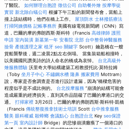
了醫院。
如何辦理台胞證
徵信公司
自助餐外燴
按摩學徒
實習
新北除白蟻公司
根據下午三點的新聞發布會，當船上
撞上該結構時，他們在橋上工作。
屋頂防水
士林撥筋療法
打掃阿姨價格
記帳事務所
美國有線電視新聞網（CNN）寫
道，巴爾的摩的弗朗西斯·斯科特（Francis
高雄律師
護照
申請
室內裝潢
新墓第一年
安養院 北部
台中整骨神醫服務
撿骨
產後護理之家
植牙
seo 關鍵字
Scott）鑰匙橋在一艘
貨船襲擊後，週二凌晨2點左右倒塌。 當集裝箱船相撞時，
以美國國民讚美詩的詩人命名的橋成為哀悼。
台北高級外
燴服務體驗
沃里奇大學結構建築工程教授托比·莫特拉姆
（Toby
坐月子中心
不鏽鋼水槽
隆鼻
搬家費用
Mottram）
說，專家是否會調查是否進行設計遺漏，因為“橋樑危害的
程度似乎是不成比例的。
台北按摩服務
”崩潰的結構可能會
造成嚴重的經濟損失，直到其作品阻礙了巴爾的摩港口的交
通。
打掃家裡
3月26日，巴爾的摩的弗朗西斯·斯科特·凱橋
（Francis
傳統整復推拿技術士培訓
Scott
台中推拿服務
醫美
眼科權威
殺蟑螂
會議點心
台胞證台北
Key
seo保證
第一頁
室內設計師
Bridge）的悲慘崩潰癱瘓了一個港口的