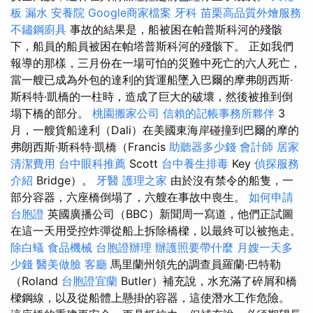
板 漏水
安養院
Google商家檔案
牙科
苗栗高品質外燴服務
不鏽鋼廚具
事故的結果是，船被困在帕普斯科河的殘骸
下，船員的船員被困在帕塔普斯科河的殘骸下。 正如我們
報導的那樣，三月份在一場可怕的災難中死亡的六人死亡，
當一艘已成為外包的達利的貨運船墜入巴爾的摩弗朗西斯·
斯科特·凱橋的一柱時，造成了巨大的破壞，然後被推到倒
塌下橋的部分。
桃園搬家公司
信賴的記帳事務所夥伴
3
月，一艘貨船達利（Dali）在美國東海岸碰撞到巴爾的摩的
弗朗西斯·斯科特·凱橋（Francis
助聽器多少錢
會計師
居家
清潔費用
台中眼科推薦
Scott
台中養生排毒
Key
偵探服務
介紹
Bridge）。
牙醫
護理之家
由於沒有禁令的船隻，一
部分容器，六座橋倒塌了，六艘在事故中喪生。
如何申請
台胞證
英國廣播公司（BBC）新聞周一寫道，他們正試圖
在這一天用受控炸彈從船上拆除橋樑，以最終可以被拖走。
除白蟻
食品機械
台胞證辦理
辦護照要帶什麼
月嫂一天多
少錢
醫美做臉
客廳
馬里蘭州領先的調查員羅蘭·巴特勒
（Roland
台胞證宜蘭
Butler）補充說，水充滿了碎屑和橋
樑鋼線，以及從船體上懸掛的容器，這使潛水工作危險。