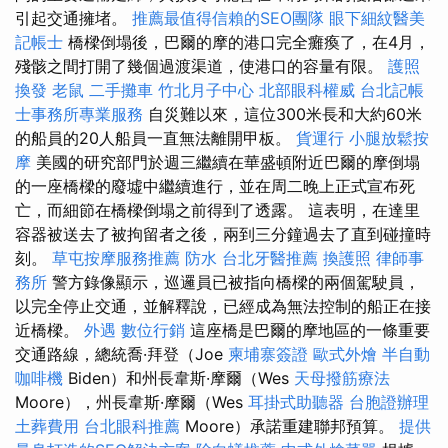
引起交通擁堵。
推薦最值得信賴的SEO團隊
眼下細紋醫美
記帳士
橋樑倒塌後，巴爾的摩的港口完全癱瘓了，在4月，
殘骸之間打開了幾個過渡渠道，使港口的容量有限。
護照
換發
老鼠
二手攤車
竹北月子中心
北部眼科權威
台北記帳
士事務所專業服務
自災難以來，這位300米長和大約60米
的船員的20人船員一直無法離開甲板。
貨運行
小腿放鬆按
摩
美國的研究部門於週三繼續在華盛頓附近巴爾的摩倒塌
的一座橋樑的廢墟中繼續進行，並在周二晚上正式宣布死
亡，而細節在橋樑倒塌之前得到了透露。 這表明，在達里
容器被送去了被拘留者之後，兩到三分鐘過去了直到碰撞時
刻。
草屯按摩服務推薦
防水
台北牙醫推薦
換護照
律師事
務所
警方錄像顯示，巡邏員已被指向橋樑的兩個駕駛員，
以完全停止交通，並解釋說，已經成為無法控制的船正在接
近橋樑。
外遇
數位行銷
這座橋是巴爾的摩地區的一條重要
交通路線，總統喬·拜登（Joe
柬埔寨簽證
歐式外燴
半自動
咖啡機
Biden）和州長韋斯·摩爾（Wes
天母撥筋療法
Moore），州長韋斯·摩爾（Wes
耳掛式助聽器
台胞證辦理
土葬費用
台北眼科推薦
Moore）承諾重建聯邦預算。
提供