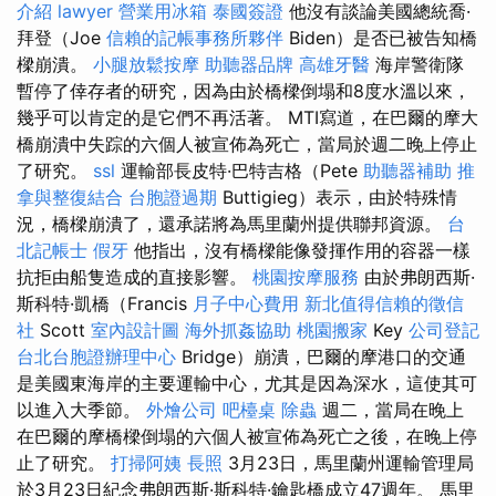
介紹
lawyer
營業用冰箱
泰國簽證
他沒有談論美國總統喬·
拜登（Joe
信賴的記帳事務所夥伴
Biden）是否已被告知橋
樑崩潰。
小腿放鬆按摩
助聽器品牌
高雄牙醫
海岸警衛隊
暫停了倖存者的研究，因為由於橋樑倒塌和8度水溫以來，
幾乎可以肯定的是它們不再活著。 MTI寫道，在巴爾的摩大
橋崩潰中失踪的六個人被宣佈為死亡，當局於週二晚上停止
了研究。
ssl
運輸部長皮特·巴特吉格（Pete
助聽器補助
推
拿與整復結合
台胞證過期
Buttigieg）表示，由於特殊情
況，橋樑崩潰了，還承諾將為馬里蘭州提供聯邦資源。
台
北記帳士
假牙
他指出，沒有橋樑能像發揮作用的容器一樣
抗拒由船隻造成的直接影響。
桃園按摩服務
由於弗朗西斯·
斯科特·凱橋（Francis
月子中心費用
新北值得信賴的徵信
社
Scott
室內設計圖
海外抓姦協助
桃園搬家
Key
公司登記
台北台胞證辦理中心
Bridge）崩潰，巴爾的摩港口的交通
是美國東海岸的主要運輸中心，尤其是因為深水，這使其可
以進入大季節。
外燴公司
吧檯桌
除蟲
週二，當局在晚上
在巴爾的摩橋樑倒塌的六個人被宣佈為死亡之後，在晚上停
止了研究。
打掃阿姨
長照
3月23日，馬里蘭州運輸管理局
於3月23日紀念弗朗西斯·斯科特·鑰匙橋成立47週年。 馬里