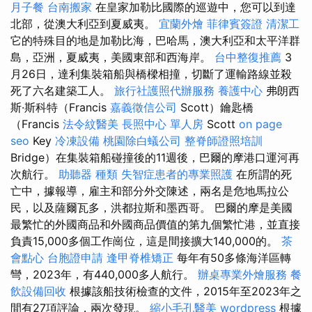
月子餐
台南搬家
在皇家加勒比國際的巡遊中，您可以到達
北部，從澳大利亞到夏威夷。
宜蘭外燴
菲律賓簽證
清潔工
它的特殊目的地是加勒比海，巴哈馬，澳大利亞和太平洋群
島，亞洲，夏威夷，美國東部和西海岸。
台中整復推薦
3
月26日，達利集裝箱船與橋樑相撞，切斷了運輸路線並殺
死了六名建築工人。
旅行社護照代辦服務
養護中心
弗朗西
斯·斯科特（Francis
嘉義徵信公司
Scott）鑰匙橋
（Francis
法令紋醫美
長照中心 單人房
Scott
on page
seo
Key
冷凍設備
桃園除白蟻公司
整脊師證照培訓
Bridge）在集裝箱船碰撞後的11週後，巴爾的摩港口運河再
次航行。
助聽器 種類
失智症患者的專業照護
在所謂的死
亡中，據報導，雇主和部分外交陳述，兩名是危地馬拉公
民，以及薩爾瓦多，洪都拉斯和墨西哥。 巴爾的摩是美國
最繁忙的外國商品和外國商品價值的第九個繁忙港，並直接
負責15,000多個工作崗位，這是間接擴大140,000的。
茶
會點心
台胞證申請
逢甲脊椎矯正
每年有50多條海洋區轉
彎，2023年，有440,000多人航行。
辦桌專業外燴服務
餐
飲設備回收
根據該船技術檢查的文件，2015年至2023年之
間有27項評論，兩次發現。
縮小毛孔醫美
wordpress
根據