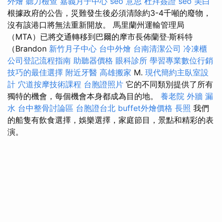
外燴
聽力檢查
嘉義月子中心
seo 意思
杜拜簽證
seo
美白
根據政府的公告，災難發生後必須清除約3-4千噸的廢物，
沒有該港口將無法重新開放。 馬里蘭州運輸管理局
（MTA）已將交通轉移到巴爾的摩市長佈蘭登·斯科特
（Brandon
新竹月子中心
台中外燴
台南清潔公司
冷凍櫃
公司登記流程指南
助聽器價格
眼科診所
學習專業數位行銷
技巧的最佳選擇
附近牙醫
高雄搬家
M.
現代簡約主臥室設
計
穴道按摩技術課程
台胞證照片
它的不同類別提供了所有
獨特的機會，每個機會本身都成為目的地。
養老院
外牆 漏
水
台中整骨討論區
台胞證台北
buffet外燴價格
長照
我們
的船隻有飲食選擇，娛樂選擇，家庭節目，景點和精彩的表
演。