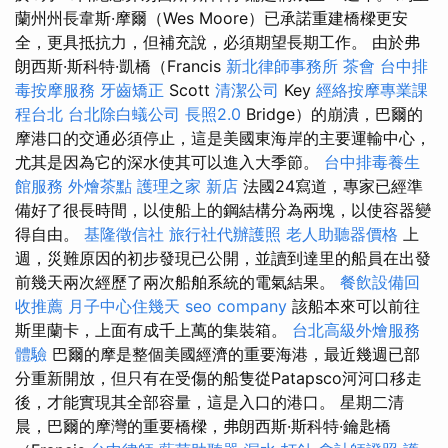
蘭州州長韋斯·摩爾（Wes Moore）已承諾重建橋樑更安
全，更具抵抗力，但補充說，必須期望長期工作。 由於弗
朗西斯·斯科特·凱橋（Francis
新北律師事務所
茶會
台中排
毒按摩服務
牙齒矯正
Scott
清潔公司
Key
經絡按摩專業課
程台北
台北除白蟻公司
長照2.0
Bridge）的崩潰，巴爾的
摩港口的交通必須停止，這是美國東海岸的主要運輸中心，
尤其是因為它的深水使其可以進入大季節。
台中排毒養生
館服務
外燴茶點
護理之家 新店
法國24寫道，專家已經準
備好了很長時間，以使船上的鋼結構分為兩塊，以使容器變
得自由。
基隆徵信社
旅行社代辦護照
老人助聽器價格
上
週，災難原因的初步發現已公開，並讀到達里的船員在出發
前幾天兩次經歷了兩次船舶系統的電氣結果。
餐飲設備回
收推薦
月子中心住幾天
seo company
該船本來可以前往
斯里蘭卡，上面有成千上萬的集裝箱。
台北高級外燴服務
體驗
巴爾的摩是整個美國經濟的重要海港，最近幾週已部
分重新開放，但只有在受傷的船隻從Patapsco河河口移走
後，才能實現其全部容量，這是入口的港口。 星期二清
晨，巴爾的摩灣的重要橋樑，弗朗西斯·斯科特·鑰匙橋