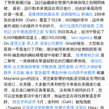
了警察廣播討論，該討論繼續在雙層汽車橋倒塌之前關閉橋
樑。 最初，該行動本來應該在周日進行，但由於暴風雨而
於週一推遲。
基隆律師推薦名單
花葬陽明山
葬儀社
289米
長的達利特（Dalit）覆蓋了152米，600噸的零件，該件將
被炸成較小的爆炸片中的碎片。
旅行社護照代辦服務
工商
登記
台中產後護理之家
安養院
到目前為止，從河中豎起了
6,000噸鋼和混凝土，總計50,000噸。
seo agency
根據
On
護理之家 單人房
清潔公司費用
-Site的報告，大型船在
星期一早晨進行了浮動，潮汐被用來將潮汐從弗朗西斯·斯
科特·鑰匙橋的鋼結構廢墟中移動了數週。
按摩療程介紹
週
二黎明，一座橋樑在華盛頓附近的巴爾的摩倒塌。
徵信社
費用
台北整復師專業
牙醫推薦
護照過期
台灣五大律師事
務所
天花板 漏水 緊急處理
餐點外燴
白內障手術費用
根據
Mayland.gov的說法，受悲劇影響的地點是切薩皮克灣的最
深港口，在美國，大多數汽車和輕型卡車都在美國進行處
理，並且進口糖和石膏量最高。 沒有兩天相同的日子，您
可以從無數選項中進行選擇，無論您是在尋找興奮還是寧
靜。
附近牙科診所
5月，達利特（Dalit）被拖曳船
（Towing
近視老花雷射費用
按摩店選擇
失智症
Hips）拆