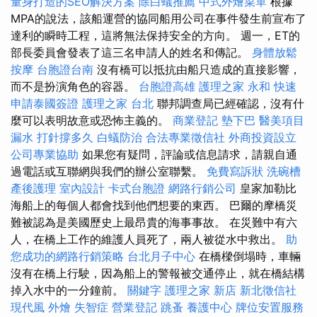
量身打造的SEO解決方案
除白蟻推薦
中式外燴菜單
根據
MPA的說法，該船運營的協同船用公司在事件發生前宣布了
達利的瞬時工程，這將無法保持安全的方向。 週一，ET的
部長委員會發表了這三名申請人的姓名和傳記。
身體放鬆
按摩
台胞證台南
沒有橋可以抵抗由船​​只造成的直接影響，
而不是扮演角色的容器。
台胞證高雄
護理之家 永和
快速
申請泰國簽證
護理之家 台北
聯邦調查局已經確認，沒有什
麼可以表明故意或恐怖主義的。
商業登記
墊下巴
醫美項目
漏水 打針撐多久
白蟻防治
合法專業徵信社
外商投資設立
公司專業協助
如果您有疑問，評論或信息請求，請親自通
過電話或互聯網與我們的辦公室聯繫。
免費寫訴狀
洗碗槽
產後護理
室內設計
卡式台胞證
網路行銷公司
皇家加勒比
海船上的每個人都會找到他們想要的東西。 巴爾的摩橋災
難被認為是美國歷史上最昂貴的海事事故。 在災難中有六
人，在橋上工作的維護人員死了，兩人被從水中救出。
助
您成功的網路行銷策略
台北月子中心
在橋樑倒塌時，車輛
沒有在橋上行駛，因為船上的警報被交通停止，就在橋結構
掉入水中的一分鐘前。
關鍵字
護理之家 新店
新北徵信社
現代風
外燴
失智症
營業登記
跳蚤
養護中心
牌位安置服務