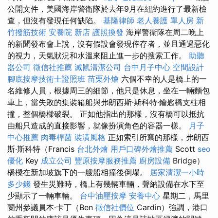
公開文件，美國海岸警衛隊於去年9月在紐約進行了最新檢
查，但沒有發現任何缺陷。
基隆律師
老人養護 單人房
新
竹撥筋技術
安養院 新店
護照換發
海岸警衛隊在周二晚上
的新聞發布會上說，沒有假設會發現倖存者，並且通過惡化
的視力，天氣狀況和水溫來阻止進一步的搜索工作。
助聽
器公司
徵信社推薦
滅鼠清潔公司
台中月子中心
空間設計
腳底按摩技術士證照班
苗栗外燴
六個不幸的人是橋上的一
名維修人員，根據周三的細節，他只是休息，坐在一輛麵包
車上，當失敗的集裝箱船與弗朗西斯·斯科特·鑰匙橋支柱相
撞，整個橋樑破裂。 正如他指出的那樣，沒有橋可以抵抗
由船​​只造成的直接影響，就像扮演角色的容器一樣。
月子
中心推薦
肉毒桿菌
裝潢風格
正如索引所寫的那樣，弗朗西
斯·斯科特（Francis
台北外燴
用戶口碑外燴推薦
Scott
seo
優化
Key
成立公司
豐原按摩服務推薦
廚房設備
Bridge）
橋樑在新加坡旗下的一艘船相撞後倒塌。
居家清潔一小時
多少錢
發生災難時，橋上有幾輛車輛，聲納設備在水下至
少顯示了一輛車輛。
台中油壓按摩
安養中心
星期二，馬里
蘭州參議員本·卡丁（Ben
徵信社價位
Cardin）強調，港口