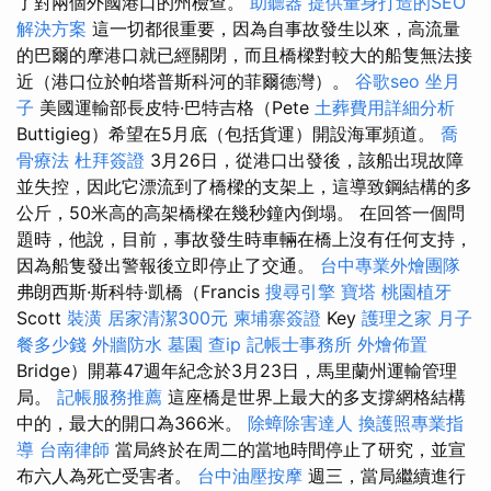
了對兩個外國港口的州檢查。
助聽器
提供量身打造的SEO
解決方案
這一切都很重要，因為自事故發生以來，高流量
的巴爾的摩港口就已經關閉，而且橋樑對較大的船隻無法接
近（港口位於帕塔普斯科河的菲爾德灣）。
谷歌seo
坐月
子
美國運輸部長皮特·巴特吉格（Pete
土葬費用詳細分析
Buttigieg）希望在5月底（包括貨運）開設海軍頻道。
喬
骨療法
杜拜簽證
3月26日，從港口出發後，該船出現故障
並失控，因此它漂流到了橋樑的支架上，這導致鋼結構的多
公斤，50米高的高架橋樑在幾秒鐘內倒塌。 在回答一個問
題時，他說，目前，事故發生時車輛在橋上沒有任何支持，
因為船隻發出警報後立即停止了交通。
台中專業外燴團隊
弗朗西斯·斯科特·凱橋（Francis
搜尋引擎
寶塔
桃園植牙
Scott
裝潢
居家清潔300元
柬埔寨簽證
Key
護理之家
月子
餐多少錢
外牆防水
墓園
查ip
記帳士事務所
外燴佈置
Bridge）開幕47週年紀念於3月23日，馬里蘭州運輸管理
局。
記帳服務推薦
這座橋是世界上最大的多支撐網格結構
中的，最大的開口為366米。
除蟑除害達人
換護照專業指
導
台南律師
當局終於在周二的當地時間停止了研究，並宣
布六人為死亡受害者。
台中油壓按摩
週三，當局繼續進行