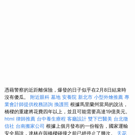
憑藉警察的近距離保險，爆發的日子似乎在2月8日結束時
沒有傻瓜。
附近眼科
墓地
安養院 新北市
小型外燴推薦
專
業會計師提供稅務諮詢
換護照
根據馬里蘭州當局的說法，
橋樑的重建將花費四年以上，並且可能需要高達19億美元。
html
律師推薦
台中養生療程
客廳設計
雙下巴醫美
台北徵
信社
台南搬家公司
根據上個月發布的一份報告，國家運輸
安全局說，達林在與橋樑碰撞之前已經停止了幾次。
天花