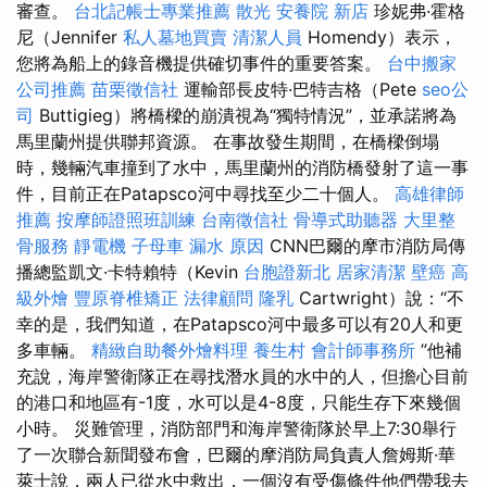
審查。
台北記帳士專業推薦
散光
安養院 新店
珍妮弗·霍格
尼（Jennifer
私人墓地買賣
清潔人員
Homendy）表示，
您將為船上的錄音機提供確切事件的重要答案。
台中搬家
公司推薦
苗栗徵信社
運輸部長皮特·巴特吉格（Pete
seo公
司
Buttigieg）將橋樑的崩潰視為“獨特情況”，並承諾將為
馬里蘭州提供聯邦資源。 在事故發生期間，在橋樑倒塌
時，幾輛汽車撞到了水中，馬里蘭州的消防橋發射了這一事
件，目前正在Patapsco河中尋找至少二十個人。
高雄律師
推薦
按摩師證照班訓練
台南徵信社
骨導式助聽器
大里整
骨服務
靜電機
子母車
漏水 原因
CNN巴爾的摩市消防局傳
播總監凱文·卡特賴特（Kevin
台胞證新北
居家清潔
壁癌
高
級外燴
豐原脊椎矯正
法律顧問
隆乳
Cartwright）說：“不
幸的是，我們知道，在Patapsco河中最多可以有20人和更
多車輛。
精緻自助餐外燴料理
養生村
會計師事務所
”他補
充說，海岸警衛隊正在尋找潛水員的水中的人，但擔心目前
的港口和地區有-1度，水可以是4-8度，只能生存下來幾個
小時。 災難管理，消防部門和海岸警衛隊於早上7:30舉行
了一次聯合新聞發布會，巴爾的摩消防局負責人詹姆斯·華
萊士說，兩人已從水中救出，一個沒有受傷條件他們帶我去