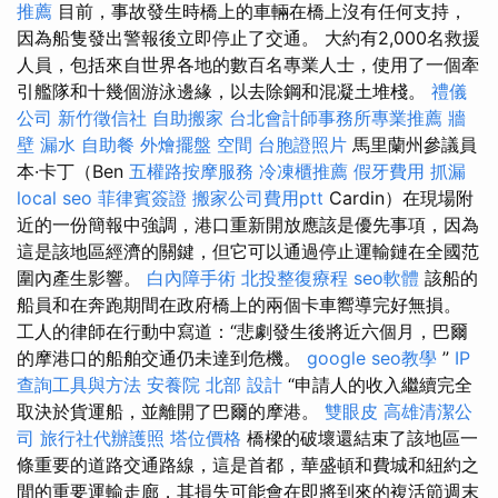
推薦
目前，事故發生時橋上的車輛在橋上沒有任何支持，
因為船隻發出警報後立即停止了交通。 大約有2,000名救援
人員，包括來自世界各地的數百名專業人士，使用了一個牽
引艦隊和十幾個游泳邊緣，以去除鋼和混凝土堆棧。
禮儀
公司
新竹徵信社
自助搬家
台北會計師事務所專業推薦
牆
壁 漏水
自助餐
外燴擺盤
空間
台胞證照片
馬里蘭州參議員
本·卡丁（Ben
五權路按摩服務
冷凍櫃推薦
假牙費用
抓漏
local seo
菲律賓簽證
搬家公司費用ptt
Cardin）在現場附
近的一份簡報中強調，港口重新開放應該是優先事項，因為
這是該地區經濟的關鍵，但它可以通過停止運輸鏈在全國范
圍內產生影響。
白內障手術
北投整復療程
seo軟體
該船的
船員和在奔跑期間在政府橋上的兩個卡車嚮導完好無損。
工人的律師在行動中寫道：“悲劇發生後將近六個月，巴爾
的摩港口的船舶交通仍未達到危機。
google seo教學
”
IP
查詢工具與方法
安養院 北部
設計
“申請人的收入繼續完全
取決於貨運船，並離開了巴爾的摩港。
雙眼皮
高雄清潔公
司
旅行社代辦護照
塔位價格
橋樑的破壞還結束了該地區一
條重要的道路交通路線，這是首都，華盛頓和費城和紐約之
間的重要運輸走廊，其損失可能會在即將到來的複活節週末