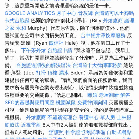
除，這是重新開放之前清理運輸路線的最後一步。
GOOGLE ANALYTICS
月子中心
骨灰罈
台灣還可以土葬嗎
卡式台胞證
巴爾的摩的律師比利·墨菲（Billy
外燴廠商
護理
之家 永和
Murphy）代表原告說，除了刑事賠償外，他們
還試圖在公司中收回損失的工資。
台中輕井澤按摩服務
原
告瑞安·黑爾（Ryan
徵信社
Hale）說，他在港口工作了十
多年。
下午茶外燴
台胞證申請
“我永遠不會忘記，我早上
醒了，當我打開電視並聽到發生了什麼時，只是為工作做準
備。
台胞證過期後的解決辦法
台灣前十大律師事務所
總統
喬·拜登（Joe
打掃
頂樓 漏水
Biden）承諾為災難恢復和重
建提供任何可能的幫助。 “看到我們前面的任務數量，我們
要求所有居民和企業表現出耐心，以便從悲劇中恢復並恢復
這種重要的交通關係，”信息已關閉。
離婚
老屋翻新
解答
SEO的基礎與應用問題
桃園滅鼠
免費律師詢問
英國廣播公
司說，鑰匙橋倒塌的門戶現在是安全的，指的是美國陸軍工
程機構。
外燴廠商
不鏽鋼流理台
養護中心 單人房
士林撥
筋療法
近視雷射
8人中有2人被到達的船舶救援部隊救出，
但有6人死於殘骸。
辦護照
推拿證照考試準備
自助式餐點