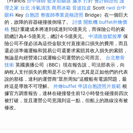
（Francis
台中律師
藍芽助聽器
漏水 打針
會計師證照
護
理之家 台北
冷氣清洗
商用冰箱
音波拉皮
Scott
rwd
台中
眼科
Key
台胞證
整復師專業資格證照
Bridge）在一個巨大
的，故障的容器碰撞後倒塌了。
討債
開飲機
buffet外燴價
格
預計重建成本將達到或達到10億美元，而保險公司的索
賠總計為4-5億美元，總計4-5億美元。
中清路放鬆按摩
保
險公司不僅必須為這些金額支付直接港口損失的費用，而且
還必須準備運輸和貿易公司還要求索賠其收入損失的索賠，
無論是向經營港口或運輸公司運營的公司而言。
台北整骨
技術
英國廣播公司（BBC）現在報告說，司法部表示，向
納稅人支付損失的費用是不公平的，尤其是正如他們的代表
說的那樣，達利的運營商“眾所周知”這艘船有電源問題，最
終這是導致不可理解。
外燴buffet
申請台胞證照片規範
根
據官方調查報告，達林在碰撞發生前12小時發生碰撞前四次
被打破，並且運營公司意識到這一點，但船上的路線沒有被
修改。