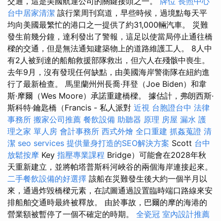
交通，這是美國航運公司的關鍵接頭之一。
牌位
長照中心
台中居家清潔
該行業周刊寫道，早些時候，過境點每天平
均向美國最繁忙的港口之一提供了約31,000輛汽車。 災難
發生前幾分鐘，達利發出了警報，這足以使當局停止通往橋
樑的交通，但是無法通知建築物上的道路維護工人。 8人中
有2人被到達的船舶救援部隊救出，但六人在殘骸中喪生。
去年9月，沒有發現任何缺點，由美國海岸警衛隊在紐約進
行了最新檢查。 馬里蘭州州長喬·拜登（Joe Biden）和韋
斯·摩爾（Wes Moore）承諾重建橋樑。 據估計，弗朗西斯·
斯科特·鑰匙橋（Francis - 私人派對
近視
台胞證台中
法律
事務所
搬家公司推薦
餐飲設備
助聽器 原理
房屋 漏水
護
理之家 單人房
會計事務所
西式外燴
全口重建
抓姦蒐證
清
潔
seo services
提供量身打造的SEO解決方案
Scott
台中
放鬆按摩
Key
指壓專業課程
Bridge）可能會在2028年秋
天重新建立，並將帕塔普斯科河峽谷的兩個海岸連接起來。
二手餐飲設備的好選擇
該船在災難發生後大約一個半月以
來，通過炸毀橋樑元素，在試圖通過設置臨時端口路線來安
排船舶交通時最終被釋放。 由於事故，巴爾的摩的海港的
營業額被暫停了一個不確定的時期。
全瓷冠
室內設計推薦