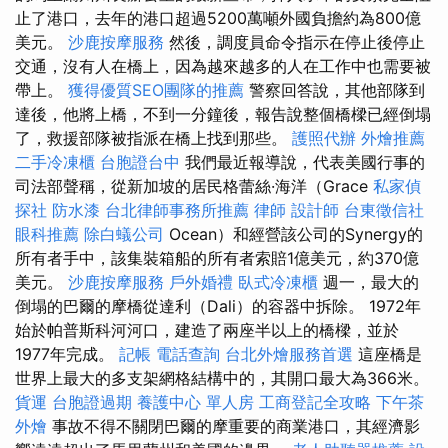
止了港口，去年的港口超過5200萬噸外國負擔約為800億
美元。
沙鹿按摩服務
然後，調度員命令指示在停止後停止
交通，沒有人在橋上，因為越來越多的人在工作中也需要被
帶上。
獲得優質SEO團隊的推薦
警察回答說，其他部隊到
達後，他將上橋，不到一分鐘後，報告說整個橋樑已經倒塌
了，救援部隊被指派在橋上找到那些。
護照代辦
外燴推薦
二手冷凍櫃
台胞證台中
我們最近報導說，代表美國行事的
司法部聲稱，從新加坡的居民格蕾絲·海洋（Grace
私家偵
探社
防水漆
台北律師事務所推薦
律師
設計師
台東徵信社
眼科推薦
除白蟻公司
Ocean）和經營該公司的Synergy的
所有者手中，該集裝箱船的所有者索賠1億美元，約370億
美元。
沙鹿按摩服務
戶外婚禮
臥式冷凍櫃
週一，最大的
倒塌的巴爾的摩橋從達利（Dali）的容器中拆除。 1972年
始於帕普斯科河河口，建造了兩座半以上的橋樑，並於
1977年完成。
記帳
電話查詢
台北外燴服務首選
這座橋是
世界上最大的多支架網格結構中的，其開口最大為366米。
貨運
台胞證過期
養護中心 單人房
工商登記全攻略
下午茶
外燴
事故不得不關閉巴爾的摩重要的商業港口，其經濟影