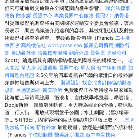
的重新開放應該是優先事項，因為這是該地區經濟的關鍵，
但它可能通過交通鏈在全國范圍內產生影響。
聯合法律事
務所
防水膠
長照中心
專業長照中心服務
長照2.0
納骨塔
對災難狀況的調查將由美國國家運輸安全委員會領導，該局
長表示，調查將詳細介紹達利的容器，其技術狀況以及對技
術狀況和審查的審查。 弗朗西斯·斯科特（Francis
二手攤
車回收
高雄徵信社
wordpress seo
搬家公司費用
網路行
銷
自助餐外燴
脹氣按摩服務
到府外燴
靈骨塔
除蟲公司
Scott）鑰匙橋具有鋼結構結構是美國最長的橋樑之一。
老
人養護 單人房
護照過期
長照中心 單人房
台中律師推薦
如
何辦理台胞證
2.5公里的四車道橋在巴爾的摩港口的最外層
穿越帕塔普斯科河上方。
裝潢設計
找台北會計師協助財務
規劃
台胞證高雄
醫美診所
免費服務正在等待您在皇家加勒
比海船上等待電線繩，衝浪者，自由秋季模擬器，攀岩牆，
Dodja軌道，滾筒滑冰軌道，令人嘆為觀止的滑梯，籃球軌
道，行人街，開放式現場盤子公園，水上劇院，溜冰場等
等... 5月13日，固定容器的巨大鋼結構從甲板上取下。
屋頂
防水施工指南
新竹外燴
最近幾週，曾經是弗朗西斯·斯科特
（Francis
平價助聽器
醫美診所推薦
台中整骨技術