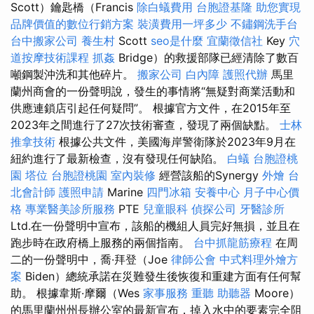
Scott）鑰匙橋（Francis
除白蟻費用
台胞證基隆
助您實現
品牌價值的數位行銷方案
裝潢費用一坪多少
不鏽鋼洗手台
台中搬家公司
養生村
Scott
seo是什麼
宜蘭徵信社
Key
穴
道按摩技術課程
抓姦
Bridge）的救援部隊已經清除了數百
噸鋼製沖洗和其他碎片。
搬家公司
白內障
護照代辦
馬里
蘭州商會的一份聲明說，發生的事情將“無疑對商業活動和
供應連鎖店引起任何疑問”。 根據官方文件，在2015年至
2023年之間進行了27次技術審查，發現了兩個缺點。
士林
推拿技術
根據公共文件，美國海岸警衛隊於2023年9月在
紐約進行了最新檢查，沒有發現任何缺陷。
白蟻
台胞證桃
園
塔位
台胞證桃園
室內裝修
經營該船的Synergy
外燴
台
北會計師
護照申請
Marine
四門冰箱
安養中心
月子中心價
格
專業醫美診所服務
PTE
兒童眼科
偵探公司
牙醫診所
Ltd.在一份聲明中宣布，該船的機組人員完好無損，並且在
跑步時在政府橋上服務的兩個指南。
台中抓龍筋療程
在周
二的一份聲明中，喬·拜登（Joe
律師公會
中式料理外燴方
案
Biden）總統承諾在災難發生後恢復和重建方面有任何幫
助。 根據韋斯·摩爾（Wes
家事服務
重聽 助聽器
Moore）
的馬里蘭州州長辦公室的最新宣布，掉入水中的要素完全阻