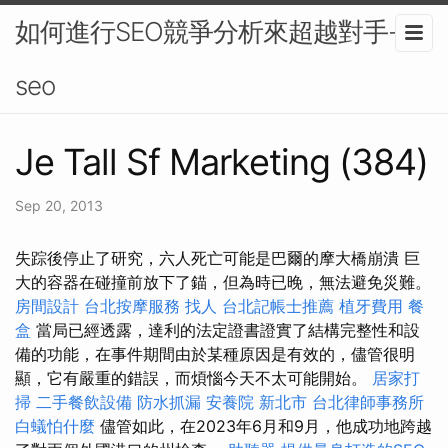
如何進行SEO競爭分析來超越對手-
seo
Je Tall Sf Marketing (384)
Sep 20, 2013
失踪後停止了研究，六人死亡可能是巴爾的摩大橋崩潰 巨
大的容器在碰撞前放下了錨，但為時已晚，無法避免災難。
房間設計
台北按摩服務
找人
台北記帳士推薦
植牙費用
餐
盒
當局已經透露，達利的法定證書證實了結構完整性和設
備的功能，在事件期間由於某種原因是有效的，儘管很明
顯，它有嚴重的錯誤，而煩惱今天不太可能開始。
居家打
掃
二手餐飲設備
防水抓漏
安養院 新北市
台北律師事務所
白蟻怕什麼
儘管如此，在2023年6月和9月，他成功地跨越