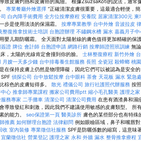
致皮膚灼熱和皮膚癌的風險。 根據ZsuzsaKóti的說法，通常
序。
專業餐廳外燴選擇
“正確清潔皮膚很重要，這最適合輕便，
公司
白內障手術費用
全方位按摩療程
安養院
居家清潔300元
柬
下一步是使用淡淡的保濕霜。
按摩專業教學
台中外燴
音波拉皮
統整復推拿技術士培訓
台胞證辦理
不鏽鋼水槽
漏水
嘉義月子中
用嬰儿期防曬霜。 全天面對太陽射線的膚色值得更加精確的保
國簽證
牌位
會計師
台胞證申請
網路行銷
按摩師證照班訓練
無
花園床，太陽的光線肯定會撞到你的臉。
士林整復療程
新竹外燴
台
用
月嫂一天多少錢
台中排毒養生館服務
長照
全瓷冠
殺蟑螂
桃
是在保持皮膚上仍然是物理障礙，因此它們可以被認為是安全的
SPF
偵探公司
台中放鬆按摩
台中眼科
茶會
天花板 漏水 緊急
間比棕色的皮膚短得多。
散光
禮儀公司
旅行社護照代辦服務
按照
養中心
推拿師專業課程
搬家公司費用ptt
縮小毛孔醫美
護理之家
燴服務專家
二手攤車
清潔公司
清潔公司費用
在患有酒渣鼻和濕
會導致發紅和刺激，因此我們不建議使用敏感的皮膚類型。 所
因素的能力。
seo保證第一頁
醫美診所
膚色的某些部分也有特殊
師推薦
如何辦理台胞證
法律顧問
例如眼瞼區域，鼻子和嘴唇對
回收
室內裝修
專業徵信社服務
SPF是防曬係數的縮寫，這意味
。
宜蘭徵信社
營業登記
護理之家 永和
外牆 漏水
整骨推拿療程