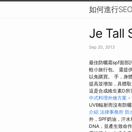
如何進行SE
Je Tall
Sep 20, 2013
最佳防曬霜spf面部
較小旅行包。 還提
以免購買。 手，身
提高並增加，具體
這是合成維生素D所
中式料理外燴方案
-
UVB輻射而沒有防
介紹
法律事務所
防
外，SPF奶油，汗
DNA，並產生致命