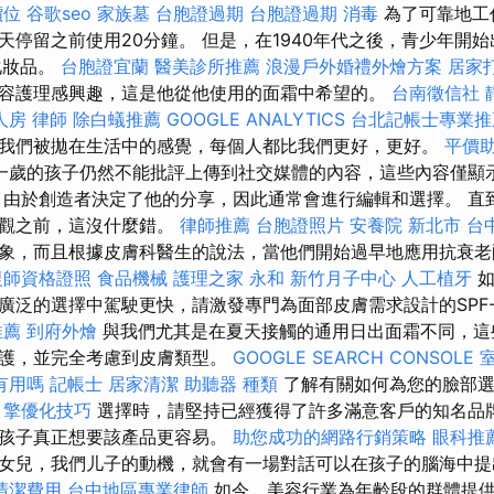
價位
谷歌seo
家族墓
台胞證過期
台胞證過期
消毒
為了可靠地工
天停留之前使用20分鐘。 但是，在1940年代之後，青少年開
化妝品。
台胞證宜蘭
醫美診所推薦
浪漫戶外婚禮外燴方案
居家
容護理感興趣，這是他從他使用的面霜中希望的。
台南徵信社
人房
律師
除白蟻推薦
GOOGLE ANALYTICS
台北記帳士專業推
我們被拋在生活中的感覺，每個人都比我們更好，更好。
平價
一歲的孩子仍然不能批評上傳到社交媒體的內容，這些內容僅顯
由於創造者決定了他的分享，因此通常會進行編輯和選擇。 直
外觀之前，這沒什麼錯。
律師推薦
台胞證照片
安養院 新北市
台
象，而且根據皮膚科醫生的說法，當他們開始過早地應用抗衰老
復師資格證照
食品機械
護理之家 永和
新竹月子中心
人工植牙
如
廣泛的選擇中駕駛更快，請激發專門為面部皮膚需求設計的SPF
推薦
到府外燴
與我們尤其是在夏天接觸的通用日出面霜不同，這
保護，並完全考慮到皮膚類型。
GOOGLE SEARCH CONSOLE
有用嗎
記帳士
居家清潔
助聽器 種類
了解有關如何為您的臉部選
引擎優化技巧
選擇時，請堅持已經獲得了許多滿意客戶的知名品牌
出孩子真正想要該產品更容易。
助您成功的網路行銷策略
眼科推
女兒，我們儿子的動機，就會有一場對話可以在孩子的腦海中提
清潔費用
台中地區專業律師
如今，美容行業為年齡段的群體提