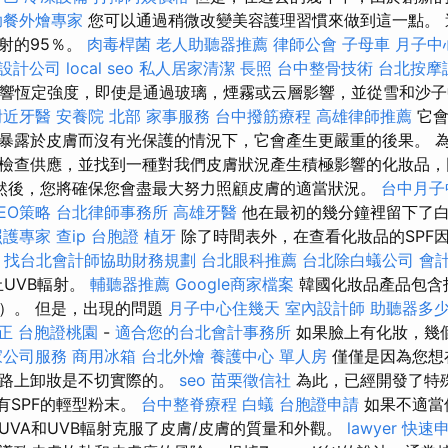
助餐外燴專家
您可以通過稍微改變美容護理習慣來做到這一點。 
射的95％。
肉毒桿菌
老人助聽器推薦
律師公會
子母車
月子中
設計公司
local seo
私人居家清潔
長照
台中整骨技術
台北按摩
影響恆定強度，即使是通過玻璃，煙霧或云層影響，並從雪和沙
附近牙醫
安養院 北部
家事服務
台中撥筋療程
高雄律師推薦
它會
暴露於皮膚而沒有光保護的情況下，它會產生更嚴重的後果。 
檢查供應，並找到一種對我們皮膚狀況產生積極影響的化妝品，
然後，您將確保您會盡最大努力照顧皮膚的適當狀況。
台中月子
SEO策略
台北律師事務所
高雄牙醫
他在最初的幾分鐘裡留下了
照護專家
查ip
台胞證
植牙
除了時間表外，在查看化妝品的SPF
A
找台北會計師協助財務規劃
台北眼科推薦
台北除白蟻公司
會
止UVB輻射。
輔聽器推薦
Google商家檔案
韓國化妝品產品包含
PA）。 但是，出現的問題
月子中心住幾天
室內設計師
助聽器多
正
台胞證桃園
-
適合您的台北會計事務所
如果臉上有化妝，幾個
家公司服務
商用冰箱
台北外燴
養護中心 單人房
僅僅是因為您想
的路上卸妝是不切實際的。
seo
苗栗徵信社
為此，已經開發了特殊
有SPF的輕型粉末。
台中整脊療程
白蟻
台胞證申請
如果不適當
UVA和UVB輻射克服了皮膚/皮膚的質量和外觀。
lawyer
快速