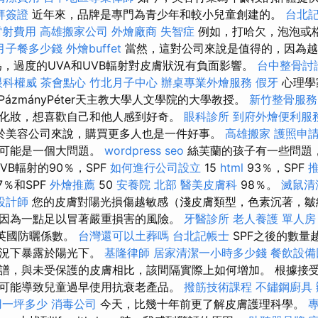
拜簽證
近年來，品牌是專門為青少年和較小兒童創建的。
台北
雷射費用
高雄搬家公司
外燴廠商
失智症
例如，打哈欠，泡泡或格林
月子餐多少錢
外燴buffet
當然，這對公司來說是值得的，因為越
為，過度的UVA和UVB輻射對皮膚狀況有負面影響。
台中整骨討
眼科權威
茶會點心
竹北月子中心
辦桌專業外燴服務
假牙
心理學家
sy，PázmányPéter天主教大學人文學院的大學教授。
新竹整骨服務
化妝，想喜歡自己和他人感到好奇。
眼科診所
到府外燴便利服
於美容公司來說，購買更多人也是一件好事。
高雄搬家
護照申
面可能是一個大問題。
wordpress seo
絲芙蘭的孩子有一些問題，
UVB輻射的90％，SPF
如何進行公司設立
15
html
93％，SPF
7％和SPF
外燴推薦
50
安養院 北部
醫美皮膚科
98％。
滅鼠清
設計師
您的皮膚對陽光損傷越敏感（淺皮膚類型，色素沉著，皺
因為一點足以冒著嚴重損害的風險。
牙醫診所
老人養護 單人房
om英國防曬係數。
台灣還可以土葬嗎
台北記帳士
SPF之後的數量
情況下暴露於陽光下。
基隆律師
居家清潔一小時多少錢
餐飲設備
譜，與未受保護的皮膚相比，該間隔實際上如何增加。 根據接
可能導致兒童過早使用抗衰老產品。
撥筋技術課程
不鏽鋼廚具
用一坪多少
消毒公司
今天，比幾十年前更了解皮膚護理科學。