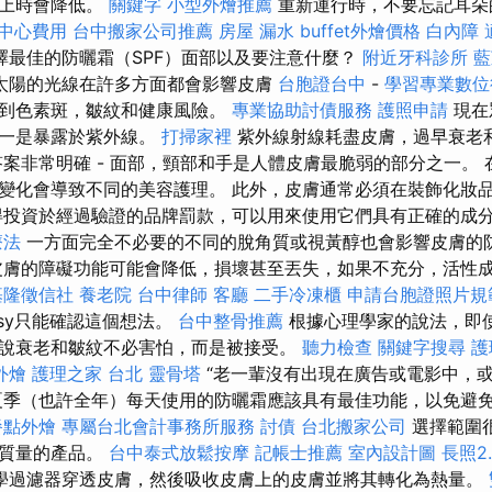
膚上時會降低。
關鍵字
小型外燴推薦
重新運行時，不要忘記耳朵
中心費用
台中搬家公司推薦
房屋 漏水
buffet外燴價格
白內障
擇最佳的防曬霜（SPF）面部以及要注意什麼？
附近牙科診所
藍
太陽的光線在許多方面都會影響皮膚
台胞證台中
-
學習專業數位
黑到色素斑，皺紋和健康風險。
專業協助討債服務
護照申請
現在
之一是暴露於紫外線。
打掃家裡
紫外線射線耗盡皮膚，過早衰老
答案非常明確 - 面部，頸部和手是人體皮膚最脆弱的部分之一。
變化會導致不同的美容護理。 此外，皮膚通常必須在裝飾化妝
得投資於經過驗證的品牌罰款，可以用來使用它們具有正確的成
療法
一方面完全不必要的不​​同的脫角質或視黃醇也會影響皮膚
皮膚的障礙功能可能會降低，損壞甚至丟失，如果不充分，活性
基隆徵信社
養老院
台中律師
客廳
二手冷凍櫃
申請台胞證照片規
kássy只能確認這個想法。
台中整骨推薦
根據心理學家的說法，即
說衰老和皺紋不必害怕，而是被接受。
聽力檢查
關鍵字搜尋
護
外燴
護理之家 台北
靈骨塔
“老一輩沒有出現在廣告或電影中，
夏季（也許全年）每天使用的防曬霜應該具有最佳功能，以免避
餐點外燴
專屬台北會計事務所服務
討債
台北搬家公司
選擇範圍
同質量的產品。
台中泰式放鬆按摩
記帳士推薦
室內設計圖
長照2.
學過濾器穿透皮膚，然後吸收皮膚上的皮膚並將其轉化為熱量。