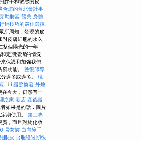
的脖子和敏感的皮
適合您的台北會計事
芽助聽器
醫美
身體
行銷技巧的最佳選擇
眾所周知，發現的皮
和對皮膚細胞的永久
 在整個陽光的一年
品和定期清潔的情況
分來保護和加強我們
的防禦功能。
整復師專
成分過多或過多。
現
範
Lili
護照換發
外燴
使在今天，仍然有一
理之家 新店
產後護
或者如果是的話，圖片
免定期使用。
第二專
很廣，而且對於化妝
0
骨灰罈
白內障手
雙眼皮
台胞證過期後