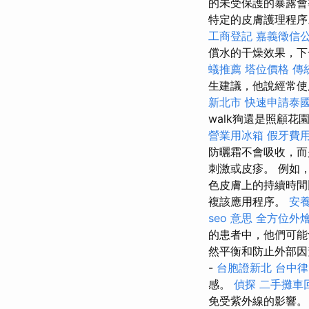
的未受保護的暴露會導
特定的皮膚護理程
工商登記
嘉義徵信
償水的干燥效果，
蟻推薦
塔位價格
傳
生建議，他說經常使
新北市
快速申請泰
walk狗還是照顧
營業用冰箱
假牙費
防曬霜不會吸收，而
刺激或皮疹。 例如，
色皮膚上的持續時
複該應用程序。
安
seo 意思
全方位外
的患者中，他們可能
然平衡和防止外部
-
台胞證新北
台中律
感。
偵探
二手攤車
免受紫外線的影響