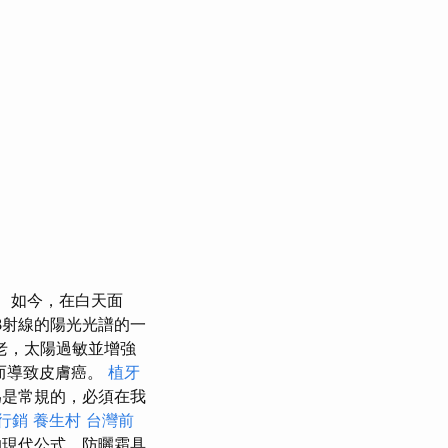
如今，在白天面
B射線的陽光光譜的一
老，太陽過敏並增強
而導致皮膚癌。
植牙
為是常規的，必須在我
行銷
養生村
台灣前
的現代公式，防曬霜具