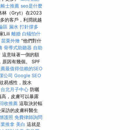
記帳士推薦
seo是什麼
（Gryt）在2023
多的客戶，利潤就越
論區
漏水 打針撐多
Lili
離婚
白蟻怕什
苗栗外燴
“他們對什
務
骨導式助聽器
自助
請
這意味著一側的額
原因有幾個。 SPF
推薦最值得信賴的SEO
潔公司
Google SEO
紋易感性，脫水
台北月子中心
防曬
越高，皮膚可以暴露
回收推薦
這取決於輻
受采訪的皮膚科醫生
辦護照
免費律師詢問
專業推拿
美白
這就是