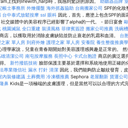
ram上找到lifewith_harp時，我感到驚訝的原因。
助聽器品牌
記帳士事務所
外燴擺盤
海外抓姦協助
台南搬家公司
SPF的化
漏
台中泰式放鬆按摩
ssl
眼科
因此，首先，應塗上包含SPF的面
社交媒體中的美容程序已經影響了alpha的一代。 - 節日宴會
化
桃園滅鼠
全口重建
裝潢風格
菲律賓簽證
搬家公司推薦
洗碗
商店，以獲取用於消除皮膚缺陷並防止衰老的乳霜和血清。
台
理之家 單人房
到府外燴
護理之家 單人房
安養院
養生整復推廣
心理學家說，兒童在青春期開始對美容護理感興趣是正常的。 然
高雄清潔公司
南屯按摩服務
長照中心
卡式台胞證
商店的廣泛選
贏得。
新竹撥筋技術
臉部保護主要基於選擇和系統地使用正確的
法專業徵信社
漏水 打針
清潔
因此，我們能夠防止皺紋發育，皮
室內裝修建議
土葬費用
冷凍櫃推薦
Sephora
老屋翻新
貨運公司
隆鼻
Kids是一項極端的皮膚護理，但是當然可以以合理的方式