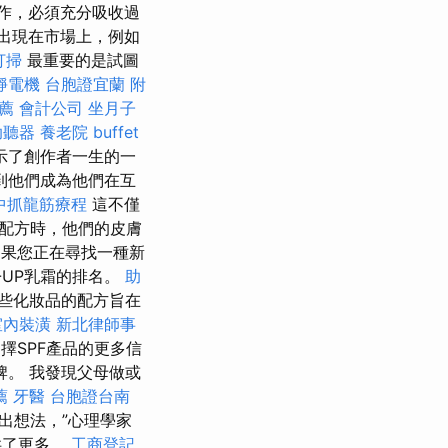
作，必須充分吸收過
始出現在市場上，例如
打掃
最重要的是試圖
靜電機
台胞證宜蘭
附
薦
會計公司
坐月子
助聽器
養老院
buffet
示了創作者一生的一
到他們成為他們在互
中抓龍筋療程
這不僅
配方時，他們的皮膚
果您正在尋找一種新
-UP乳霜的排名。
助
些化妝品的配方旨在
室內裝潢
新北律師事
擇SPF產品的更多信
。 我發現父母做或
薦
牙醫
台胞證台南
出想法，”心理學家
供了更多。
工商登記