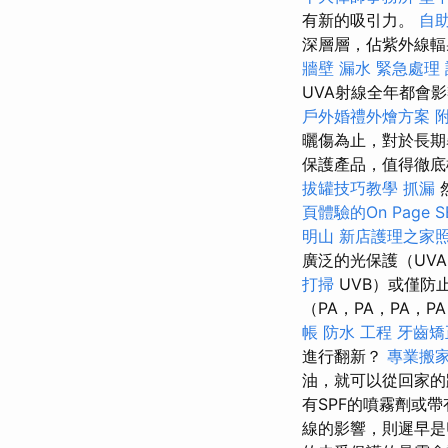
有新的吸引力。
自
深層層，佔紫外線輻
牆壁 漏水 緊急處理
UVA射線全年都會
戶外婚禮外燴方案
曬傷為止，對於長期
保護產品，值得徹底
拔罐技巧教學
抓漏
頁體驗的On Page 
明山
新店護理之家
廣泛的光保護（UV
打掃
UVB）或僅防
（PA，PA，PA，
帳
防水 工程
牙齒矯
進行翻新？
專業搬
油，就可以從回家
有SPF的噴霧劑或帶
線的影響，則遲早是