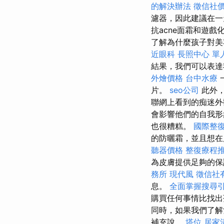
的解決辦法
徵信社
濾器，因此建議在一
抗acne面霜和遊戲
了解為什麼孩子對美
近眼科
長照中心 單
結果，我們可以表達
外燴價格
台中水療
片。
seo公司
此外，
聯網上看到的痴迷
會影響他們的自我形
也很糟糕。
國際整
的防曬霜，並且想在
聽器價格
整復療程
為皮膚提供足夠的
務所
現代風
徵信社
息。
全面掌握搜尋
購買任何事情比找
同時，如果我們了解
補充說。
塔位
居家