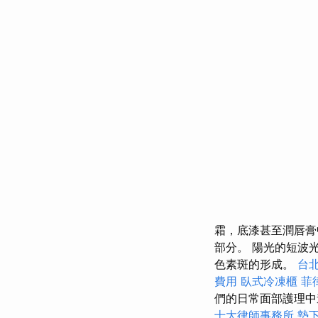
霜，底漆甚至潤唇膏
部分。 陽光的短波
色素斑的形成。
台
費用
臥式冷凍櫃
菲
們的日常面部護理
十大律師事務所
墊