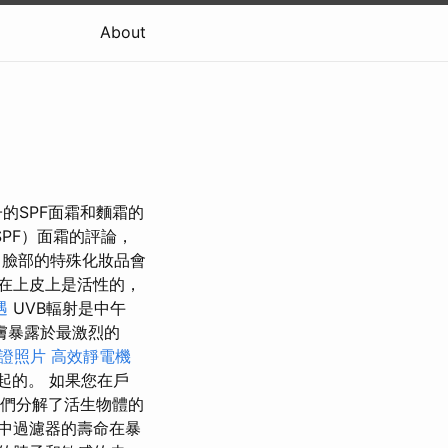
About
的SPF面霜和麵霜的
PF）面霜的評論，
臉部的特殊化妝品會
在上皮上是活性的，
遇
UVB輻射是中午
膚暴露於最激烈的
證照片
高效靜電機
起的。 如果您在戶
它們分解了活生物體的
霜中過濾器的壽命在暴