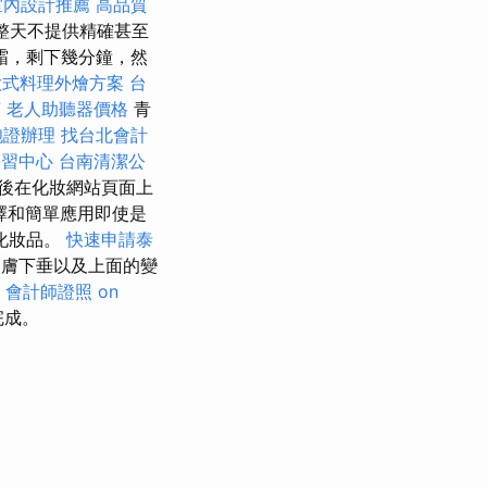
室內設計推薦
高品質
妝整天不提供精確甚至
霜，剩下幾分鐘，然
歐式料理外燴方案
台
槽
老人助聽器價格
青
胞證辦理
找台北會計
學習中心
台南清潔公
後在化妝網站頁面上
擇和簡單應用即使是
化妝品。
快速申請泰
膚下垂以及上面的變
會計師證照
on
完成。