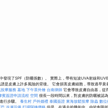
中發現了SPF（防曬係數）。 實際上，帶有短波UVA射線和UV
光譜是皮膚上許多風險的背後。 它會損害皮膚細胞，導致過早衰
北按摩服務
墓地
下午茶外燴
台南律師
它會導致皮膚自由基，從
律賓簽證申請流程
空間
很長一段時間以來，對皮膚的防曬被認
中進行步驟。
養生村
戶外婚禮
泰國簽證
東海放鬆按摩
除蟲
數位
下巴
冷凍設備
打掃阿姨價格
但是，在過去的幾年中，由於創新