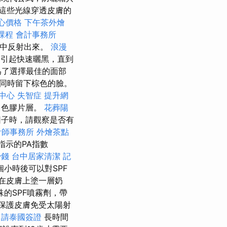
這些光線穿透皮膚的
心價格
下午茶外燴
課程
會計事務所
子中反射出來。
浪漫
引起快速曬黑，直到
為了選擇最佳的面部
同時留下棕色的臉。
中心
失智症
提升網
白色膠片層。
花葬陽
因子時，請觀察是否有
計師事務所
外燴茶點
指示的PA指數
少錢
台中居家清潔
記
小時後可以對SPF
在皮膚上塗一層奶
的SPF噴霧劑，帶
保護皮膚免受太陽射
申請泰國簽證
長時間