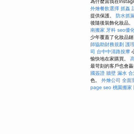
為什麼當我在Instag
外燴餐飲選擇
抓姦
提供保護。
防水抓
後隨後裝飾化妝品。 
南搬家
牙科
seo優
少年覆蓋了化妝品鏈
師協助財務規劃
護
司
台中中清路按摩
愉快地在家購買。
最苛刻的客戶也會
國簽證
牆壁 漏水
合
色。
外燴公司
全面
page seo
桃園搬家