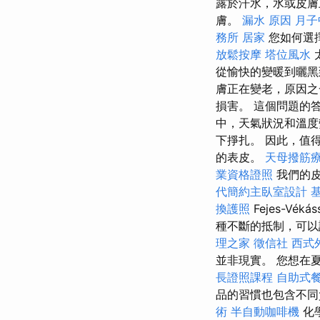
露於汗水，水或皮
膚。
漏水 原因
月子
務所
居家
您如何選
放鬆按摩
塔位風水
從愉快的變暖到曬
膚正在變老，原因
損害。 這個問題的
中，天氣狀況和溫度
下掙扎。 因此，值
的表皮。
天母撥筋
業資格證照
我們的
代簡約主臥室設計
換護照
Fejes-Vé
種不斷的抵制，可以
理之家
徵信社
西式
並非現實。 您想在
長證照課程
自助式
品的習慣也包含不
術
半自動咖啡機
化