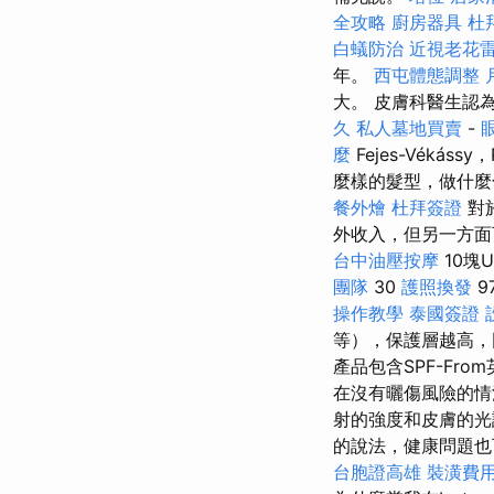
全攻略
廚房器具
杜
白蟻防治
近視老花
年。
西屯體態調整
大。 皮膚科醫生認
久
私人墓地買賣
-
麼
Fejes-Vékás
麼樣的髮型，做什麼
餐外燴
杜拜簽證
對
外收入，但另一方
台中油壓按摩
10塊
團隊
30
護照換發
9
操作教學
泰國簽證
等），保護層越高，
產品包含SPF-Fr
在沒有曬傷風險的
射的強度和皮膚的光
的說法，健康問題也
台胞證高雄
裝潢費