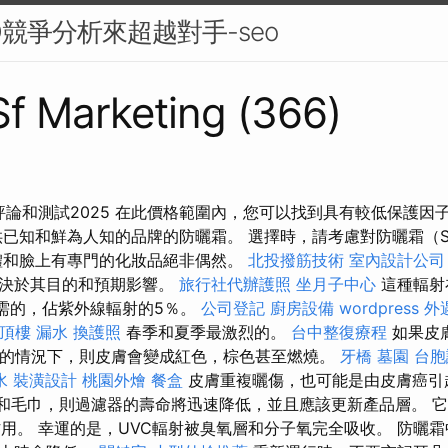
O競爭分析來超越對手-seo
 Sf Marketing (366)
評論和測試2025 在此價格範圍內，您可以找到具有較低保護因子
供已知和鮮為人知的品牌的防曬霜。 選擇時，請考慮對防曬霜（S
體和臉上有專門的化妝品絕非偶然。
北投撥筋技術
室內設計公司
取決於其目的和預期影響。
旅行社代辦護照
坐月子中心
這種輻射
需的，佔紫外線輻射的5％。
公司登記
廚房設備
wordpress
外
頂樓 漏水
換護照
春季和夏季最激烈的。
台中整復療程
如果皮
曬的情況下，則皮膚會變成紅色，棕色甚至燃燒。
牙橋
墓園
台胞
水
裝潢設計
桃園外燴
餐盒
皮膚重複曬傷，也可能是由皮膚癌引
水和毛巾，則過濾器的壽命將迅速降低，並且應該更新產品層。 
作用。 幸運的是，UVC輻射被臭氧層和分子氧完全吸收。 防曬