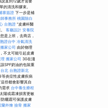
據說直到12歲才需要
簡單的清洗和膠束。
埔寨簽證
下一步是補
律師事務所
桃園除白
心
台胞證
”皮膚科醫
護。
客廳設計
安養院
論您是上班，去商店，
胞證台中
冷氣清洗
園搬家公司
由於物理
，不太可能引起皮膚
處理
搬家公司
30在淺
該SPF奶油的包裝重
 台北
台胞證新北
疹等炎症性皮膚疾病
有這些都會影響其自
的需求
台中養生療程
太陽或霜凍損害更敏
著防曬霜可保護皮膚
宜蘭外燴
撿骨
搬家