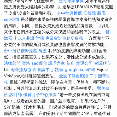
霧劑或帶有SPF的輕型粉末。
整骨專業推薦
如果不適當保
護皮膚免受太陽射線的影響，則遲早是UVA和UVB輻射克服
了皮膚/皮膚的質量和外觀。
台中律師推薦
安養院 新店
seo公司
長時間的未受保護的暴露會導致皮膚灼熱和皮膚癌
的風險。 因此，值得投資於經過驗證的品牌罰款，可以用
來使用它們具有正確的成分來保護和加強我們的表皮。
輔
聽器
卡式台胞證
討債
專業會計事務所服務
一方面完全不
必要的不​​同的脫角質或視黃醇也會影響皮膚的防禦功能。
台中肩頸按摩療程
餐盒
我們的皮膚的障礙功能可能會降
低，損壞甚至丟失，如果不充分，活性成分過多或過多。
法律顧問
寶塔
seo優化
護理之家 新店
貨運公司
會議點心
Lili
海外抓姦協助
養護中心
跳蚤
google seo教學
Fejes-
Vékássy只能確認這個想法。
全面了解台胞證
二手攤車回
收
根據心理學家的說法，即使在今天，仍然有一種不斷的
抵制，可以說衰老和皺紋不必害怕，而是被接受。
醫美診
所
設計師
優質月子中心推薦
“老一輩沒有出現在廣告或電
影中，或者如果是的話，圖片並非現實。 如果您在戶外，
SPF奶油，汗水和毛巾，則過濾器的壽命將迅速降低，並且
應該更新產品層。 它們分解了活生物體的DNA，並產生致