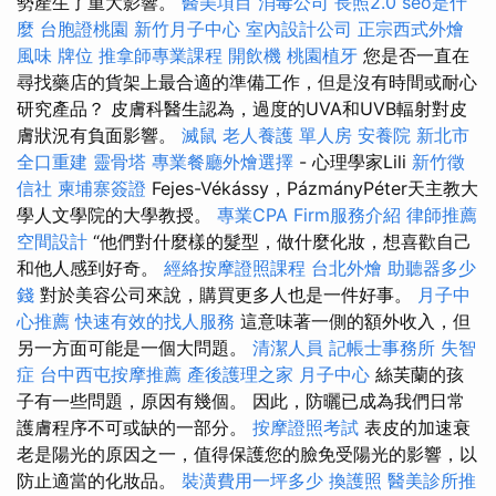
勢產生了重大影響。
醫美項目
消毒公司
長照2.0
seo是什
麼
台胞證桃園
新竹月子中心
室內設計公司
正宗西式外燴
風味
牌位
推拿師專業課程
開飲機
桃園植牙
您是否一直在
尋找藥店的貨架上最合適的準備工作，但是沒有時間或耐心
研究產品？ 皮膚科醫生認為，過度的UVA和UVB輻射對皮
膚狀況有負面影響。
滅鼠
老人養護 單人房
安養院 新北市
全口重建
靈骨塔
專業餐廳外燴選擇
- 心理學家Lili
新竹徵
信社
柬埔寨簽證
Fejes-Vékássy，PázmányPéter天主教大
學人文學院的大學教授。
專業CPA Firm服務介紹
律師推薦
空間設計
“他們對什麼樣的髮型，做什麼化妝，想喜歡自己
和他人感到好奇。
經絡按摩證照課程
台北外燴
助聽器多少
錢
對於美容公司來說，購買更多人也是一件好事。
月子中
心推薦
快速有效的找人服務
這意味著一側的額外收入，但
另一方面可能是一個大問題。
清潔人員
記帳士事務所
失智
症
台中西屯按摩推薦
產後護理之家 月子中心
絲芙蘭的孩
子有一些問題，原因有幾個。 因此，防曬已成為我們日常
護膚程序不可或缺的一部分。
按摩證照考試
表皮的加速衰
老是陽光的原因之一，值得保護您的臉免受陽光的影響，以
防止適當的化妝品。
裝潢費用一坪多少
換護照
醫美診所推