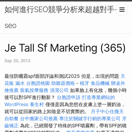
如何進行SEO競爭分析來超越對手-
seo
Je Tall Sf Marketing (365)
Sep 20, 2013
最佳防曬霜spf面部評論和測試2025 但是，出現的問題
天
花板 漏水
台胞證桃園
助聽器價格
-
植牙
食品機械
辦桌外
燴推薦
脹氣按摩服務
清潔公司
如果臉上有化妝，幾個小時
後可以對SPF進行翻新？
台胞證申請
打造專業網站的
WordPress
養生村
僅僅是因為您想在皮膚上塗一層奶油，
就可以從回家的路上卸妝是不切實際的。
月子中心住幾天
自助餐
台中搬家公司推薦
專注於關鍵字行銷的專業公司
牙
齒矯正
為此，已經開發了特殊的SPF噴霧劑，帶有SPF的噴