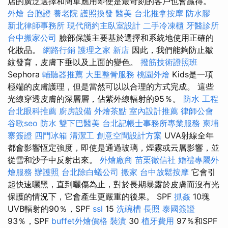
店的廣泛選擇和簡單應用即使是最苛刻的客戶也會贏得。
外燴
台胞證
養老院
護照換發
醫美
台北推拿按摩
防水膠
新北律師事務所
現代簡約主臥室設計
二手冷凍櫃
牙醫診所
台中搬家公司
臉部保護主要基於選擇和系統地使用正確的
化妝品。
網路行銷
護理之家 新店
因此，我們能夠防止皺
紋發育，皮膚下垂以及上面的變色。
撥筋技術證照班
Sephora
輔聽器推薦
大里整骨服務
桃園外燴
Kids是一項
極端的皮膚護理，但是當然可以以合理的方式完成。 這些
光線穿透皮膚的深層層，佔紫外線輻射的95％。
防水 工程
台北眼科推薦
廚房設備
外燴茶點
室內設計推薦
律師公會
谷歌seo
防水
雙下巴醫美
台北記帳士事務所專業服務
柬埔
寨簽證
四門冰箱
清潔工
創意空間設計方案
UVA射線全年
都會影響恆定強度，即使是通過玻璃，煙霧或云層影響，並
從雪和沙子中反射出來。
外燴廠商
苗栗徵信社
婚禮專屬外
燴服務
辦護照
台北除白蟻公司
搬家
台中放鬆按摩
它會引
起快速曬黑，直到曬傷為止，對於長期暴露於皮膚而沒有光
保護的情況下，它會產生更嚴重的後果。 SPF
抓姦
10塊
UVB輻射的90％，SPF
ssl
15
洗碗槽
長照
泰國簽證
93％，SPF
buffet外燴價格
裝潢
30
植牙費用
97％和SPF