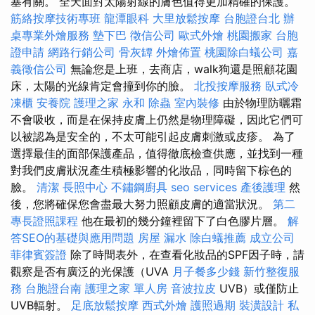
塞有關。 全天面對太陽射線的膚色值得更加精確的保護。
筋絡按摩技術專班
龍潭眼科
大里放鬆按摩
台胞證台北
辦
桌專業外燴服務
墊下巴
徵信公司
歐式外燴
桃園搬家
台胞
證申請
網路行銷公司
骨灰罈
外燴佈置
桃園除白蟻公司
嘉
義徵信公司
無論您是上班，去商店，walk狗還是照顧花園
床，太陽的光線肯定會撞到你的臉。
北投按摩服務
臥式冷
凍櫃
安養院
護理之家 永和
除蟲
室內裝修
由於物理防曬霜
不會吸收，而是在保持皮膚上仍然是物理障礙，因此它們可
以被認為是安全的，不太可能引起皮膚刺激或皮疹。 為了
選擇最佳的面部保護產品，值得徹底檢查供應，並找到一種
對我們皮膚狀況產生積極影響的化妝品，同時留下棕色的
臉。
清潔
長照中心
不鏽鋼廚具
seo services
產後護理
然
後，您將確保您會盡最大努力照顧皮膚的適當狀況。
第二
專長證照課程
他在最初的幾分鐘裡留下了白色膠片層。
解
答SEO的基礎與應用問題
房屋 漏水
除白蟻推薦
成立公司
菲律賓簽證
除了時間表外，在查看化妝品的SPF因子時，請
觀察是否有廣泛的光保護（UVA
月子餐多少錢
新竹整復服
務
台胞證台南
護理之家 單人房
音波拉皮
UVB）或僅防止
UVB輻射。
足底放鬆按摩
西式外燴
護照過期
裝潢設計
私