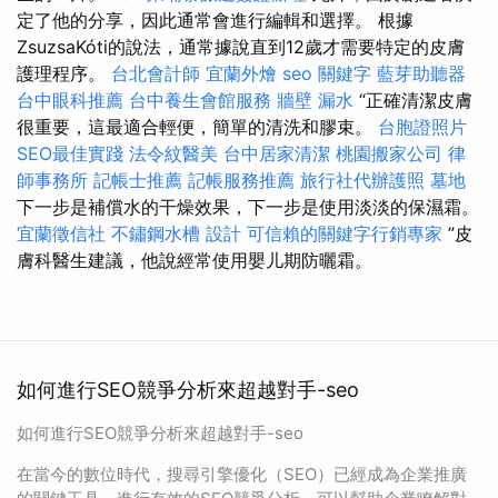
定了他的分享，因此通常會進行編輯和選擇。 根據
ZsuzsaKóti的說法，通常據說直到12歲才需要特定的皮膚
護理程序。
台北會計師
宜蘭外燴
seo 關鍵字
藍芽助聽器
台中眼科推薦
台中養生會館服務
牆壁 漏水
“正確清潔皮膚
很重要，這最適合輕便，簡單的清洗和膠束。
台胞證照片
SEO最佳實踐
法令紋醫美
台中居家清潔
桃園搬家公司
律
師事務所
記帳士推薦
記帳服務推薦
旅行社代辦護照
墓地
下一步是補償水的干燥效果，下一步是使用淡淡的保濕霜。
宜蘭徵信社
不鏽鋼水槽
設計
可信賴的關鍵字行銷專家
”皮
膚科醫生建議，他說經常使用嬰儿期防曬霜。
如何進行SEO競爭分析來超越對手-seo
如何進行SEO競爭分析來超越對手-seo
在當今的數位時代，搜尋引擎優化（SEO）已經成為企業推廣