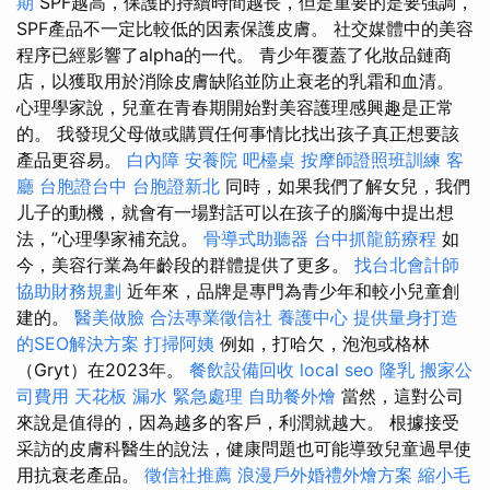
期
SPF越高，保護的持續時間越長，但是重要的是要強調，
SPF產品不一定比較低的因素保護皮膚。 社交媒體中的美容
程序已經影響了alpha的一代。 青少年覆蓋了化妝品鏈商
店，以獲取用於消除皮膚缺陷並防止衰老的乳霜和血清。
心理學家說，兒童在青春期開始對美容護理感興趣是正常
的。 我發現父母做或購買任何事情比找出孩子真正想要該
產品更容易。
白內障
安養院
吧檯桌
按摩師證照班訓練
客
廳
台胞證台中
台胞證新北
同時，如果我們了解女兒，我們
儿子的動機，就會有一場對話可以在孩子的腦海中提出想
法，”心理學家補充說。
骨導式助聽器
台中抓龍筋療程
如
今，美容行業為年齡段的群體提供了更多。
找台北會計師
協助財務規劃
近年來，品牌是專門為青少年和較小兒童創
建的。
醫美做臉
合法專業徵信社
養護中心
提供量身打造
的SEO解決方案
打掃阿姨
例如，打哈欠，泡泡或格林
（Gryt）在2023年。
餐飲設備回收
local seo
隆乳
搬家公
司費用
天花板 漏水 緊急處理
自助餐外燴
當然，這對公司
來說是值得的，因為越多的客戶，利潤就越大。 根據接受
采訪的皮膚科醫生的說法，健康問題也可能導致兒童過早使
用抗衰老產品。
徵信社推薦
浪漫戶外婚禮外燴方案
縮小毛