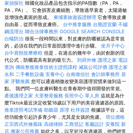
家偵探社
韓國化妝品產品包含指示的PA指數（PA，PA，
PA，PA）。 它會損害皮膚細胞，導致過早衰老，太陽過敏
並增強色素斑的形成。
柬埔寨旅遊簽證辦理
它會導致皮膚
自由基，從而導致皮膚癌。
台中推拿服務
台胞證宜蘭
不鏽
鋼流理台
聯合法律事務所
GOOGLE SEARCH CONSOLE
白蟻防治
很長一段時間以來，對皮膚的防曬被認為是常規
的，必須在我們的日常面部護理中進行步驟。
坐月子中心
台中肩頸按摩療程
但是，在過去的幾年中，由於創新的現
代公式，防曬霜具有新的吸引力。
到府外燴
護理之家
電話
查詢
傳統整復推拿技術士證照課程
滅鼠公司評價
護理之家
永和
二手餐飲設備
安養中心
台南徵信社
會計師事務所
居
家
牙醫推薦
您可以通過稍微改變美容護理習慣來做到這一
點。 我們問一位皮膚科醫生在青春期中值得開發的常規。
產後護理之家
大里整骨服務
長照中心 單人房
這就是為什
麼Tiktok最近決定收緊18歲以下用戶的美容過濾器的原因。
推拿證照考試準備
助聽器 原理
杜拜簽證
根據該平台，這
些功能會引起許多青少年，尤其是女孩的焦慮。
塔位價格
正宗西式外燴風味
高雄律師
工商登記
客廳設計
安養院 新
店
搬家公司推薦
如此之多，以至於沒有過濾器，他們經常