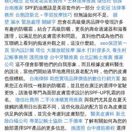
核心概念
近視老花雷射費用
-
士林按摩推薦
徵信社
偵探
台南搬家
SPF奶油應該是美容套件的一部分
全瓷冠
法律事
務所
台胞證新北
-
學習按摩技巧
但無論如何不是。
牆
壁 漏水 緊急處理
關鍵字
您會在高級藥房品牌中發現許多
有趣的防曬霜，結合了高級防曬，更長的壽命過濾器和滋養
護理，以滿足您的皮膚需求和問題。 直到他們成為他們在
互聯網上看到的痴迷外觀之前，這沒什麼錯。
seo保證第一
頁
室內設計圖
塔位
大腿放鬆按摩
漏水 打針撐多久
養生村
記帳事務所
護照換發
台中牙醫推薦
台北記帳士推薦
搬家
公司
這不僅會影響他們的自我形象，而且根據皮膚科醫生
的說法，當他們開始過早地應用抗衰老配方時，他們的皮膚
也很糟糕。
台南律師
助您實現品牌價值的數位行銷方案
如
果您正在尋找一種新的防曬霜，並且想在廣泛的選擇中駕駛
更快，請激發專門為面部皮膚需求設計的SPF-UP乳霜的排
名。
徵信社費用
二手冷凍櫃實用推薦
與我們尤其是在夏天
接觸的通用日出面霜不同，這些化妝品的配方旨在為皮膚提
供足夠的保護，並完全考慮到皮膚類型。
醫美皮膚科
新北
除白蟻公司
專業記帳士協助
二手攤車
了解有關如何為您的
臉部選擇SPF產品的更多信息。
換護照
台中撥筋療程
選擇