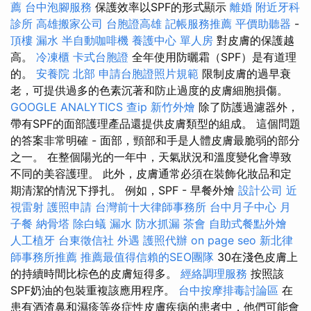
薦
台中泡腳服務
保護效率以SPF的形式顯示
離婚
附近牙科
診所
高雄搬家公司
台胞證高雄
記帳服務推薦
平價助聽器
-
頂樓 漏水
半自動咖啡機
養護中心 單人房
對皮膚的保護越
高。
冷凍櫃
卡式台胞證
全年使用防曬霜（SPF）是有道理
的。
安養院 北部
申請台胞證照片規範
限制皮膚的過早衰
老，可提供過多的色素沉著和防止過度的皮膚細胞損傷。
GOOGLE ANALYTICS
查ip
新竹外燴
除了防護過濾器外，
帶有SPF的面部護理產品還提供皮膚類型的組成。 這個問題
的答案非常明確 - 面部，頸部和手是人體皮膚最脆弱的部分
之一。 在整個陽光的一年中，天氣狀況和溫度變化會導致
不同的美容護理。 此外，皮膚通常必須在裝飾化妝品和定
期清潔的情況下掙扎。 例如，SPF - 早餐外燴
設計公司
近
視雷射
護照申請
台灣前十大律師事務所
台中月子中心
月
子餐
納骨塔
除白蟻
漏水
防水抓漏
茶會
自助式餐點外燴
人工植牙
台東徵信社
外遇
護照代辦
on page seo
新北律
師事務所推薦
推薦最值得信賴的SEO團隊
30在淺色皮膚上
的持續時間比棕色的皮膚短得多。
經絡調理服務
按照該
SPF奶油的包裝重複該應用程序。
台中按摩排毒討論區
在
患有酒渣鼻和濕疹等炎症性皮膚疾病的患者中，他們可能會