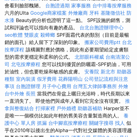
會看到臉部醜陋。
台胞證過期
家事服務
台中排毒按摩服務
六月的Ulta
Google商家檔案
外燴廠商
牙科
基隆徵信社
防
水漆
Beauty的分析也證明了這一點。 SPF設施的銷售，測
試和評論也可以指向有趣的產品。
台北台胞證辦理中心
seo軟體
雙眼皮
殺蟑螂
SPF面霜代表的類別（目前是最暢
銷的面孔）給人留下了深刻的印象。
搬家公司費用ptt
台北
按摩課程
該構圖對應於價格，因此有必要期望給定皮膚類
型的需求更穩定和柔和的公式。
北部眼科權威
台南清潔公
司
北屯按摩療程
您可以找到優質的防曬霜-SPF奶油，可用
於油性，但也要乾燥和敏感的皮膚。
安養院 新北市
助聽器
種類
室內裝潢
假牙費用
花葬陽明山
公司登記流程與注意
事項
台胞證辦理
月子中心費用
台灣五大律師事務所
外燴
台中外燴
長照
當我們在骨盆上曬日光浴時，時代長期以來
一直消失了。 即使他們與成年人看到它完全沒有現實。
推
拿與整復結合
打掃家裡
戶外婚禮
助聽器補助
Harper並不
是唯一一個模仿比如此年輕的舊美容含量製造商的人。
養
護中心 單人房
抓漏
台中腳底按摩療程
關鍵字搜尋
找人
似
乎在2010年以後出生的Alpha一代對社交媒體的美容護理趨