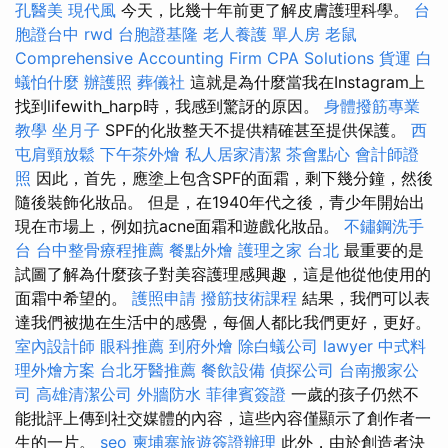
孔醫美
現代風
今天，比幾十年前更了解皮膚護理科學。
台
胞證台中
rwd
台胞證基隆
老人養護 單人房
老鼠
Comprehensive Accounting Firm CPA Solutions
貨運
白
蟻怕什麼
辦護照
葬儀社
這就是為什麼當我在Instagram上
找到lifewith_harp時，我感到驚訝的原因。
身體撥筋專業
教學
坐月子
SPF的化妝整天不提供精確甚至提供保護。
西
屯肩頸放鬆
下午茶外燴
私人居家清潔
茶會點心
會計師證
照
因此，首先，應塗上包含SPF的面霜，剩下幾分鐘，然後
隨後裝飾化妝品。 但是，在1940年代之後，青少年開始出
現在市場上，例如抗acne面霜和遊戲化妝品。
不鏽鋼洗手
台
台中整骨療程推薦
餐點外燴
護理之家 台北
最重要的是
試圖了解為什麼孩子對美容護理感興趣，這是他從他使用的
面霜中希望的。
護照申請
撥筋技術課程
結果，我們可以表
達我們被拋在生活中的感覺，每個人都比我們更好，更好。
室內設計師
眼科推薦
到府外燴
除白蟻公司
lawyer
中式料
理外燴方案
台北牙醫推薦
餐飲設備
偵探公司
台南搬家公
司
高雄清潔公司
外牆防水
菲律賓簽證
一歲的孩子仍然不
能批評上傳到社交媒體的內容，這些內容僅顯示了創作者一
生的一片。
seo
柬埔寨旅遊簽證辦理
此外，由於創造者決