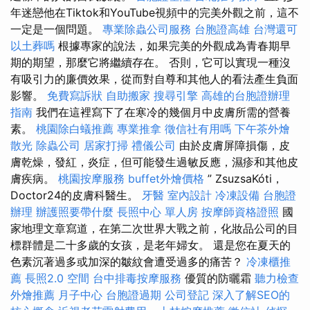
年迷戀他在Tiktok和YouTube視頻中的完美外觀之前，這不
一定是一個問題。
專業除蟲公司服務
台胞證高雄
台灣還可
以土葬嗎
根據專家的說法，如果完美的外觀成為青春期早
期的期望，那麼它將繼續存在。 否則，它可以實現一種沒
有吸引力的廉價效果，從而對自尊和其他人的看法產生負面
影響。
免費寫訴狀
自助搬家
搜尋引擎
高雄的台胞證辦理
指南
我們在這裡寫下了在寒冷的幾個月中皮膚所需的營養
素。
桃園除白蟻推薦
專業推拿
徵信社有用嗎
下午茶外燴
散光
除蟲公司
居家打掃
禮儀公司
由於皮膚屏障損傷，皮
膚乾燥，發紅，炎症，但可能發生過敏反應，濕疹和其他皮
膚疾病。
桃園按摩服務
buffet外燴價格
” ZsuzsaKóti，
Doctor24的皮膚科醫生。
牙醫
室內設計
冷凍設備
台胞證
辦理
辦護照要帶什麼
長照中心 單人房
按摩師資格證照
國
家地理文章寫道，在第二次世界大戰之前，化妝品公司的目
標群體是二十多歲的女孩，是老年婦女。 還是您在夏天的
色素沉著過多或加深的皺紋會遭受過多的痛苦？
冷凍櫃推
薦
長照2.0
空間
台中排毒按摩服務
優質的防曬霜
聽力檢查
外燴推薦
月子中心
台胞證過期
公司登記
深入了解SEO的