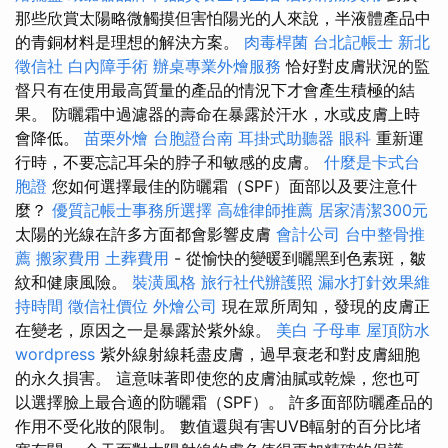
那些欣賞太陽略微觸摸但害怕陽光的人來說，半液體產品中
的青銅材料是理想的解決方案。
肉毒桿菌
台北記帳士
新北
徵信社
白內障手術
辦桌專業外燴服務
恰好對皮膚狀況的監
督只有在使用最高質量的產品的情況下才會產生積極的結
果。 防曬霜中過濾器的壽命在暴露於汗水，水或皮膚上時
會降低。
苗栗外燴
台胞證台南
耳掛式助聽器
眼科
重新運
行時，不要忘記耳朵的脖子和敏感的皮膚。
什麼是卡式台
胞證
您如何選擇最佳的防曬霜（SPF）面部以及要注意什
麼？
優質記帳士事務所選擇
高雄律師推薦
居家清潔300元
太陽的光線在許多方面都會影響皮膚
會計公司
台中整骨推
薦
搬家費用
土葬費用
- 從愉快的變暖到曬黑到色素斑，皺
紋和健康風險。
裝潢風格
旅行社代辦護照
漏水打針效果維
持時間
徵信社價位
外燴公司
現在眾所周知，發現的皮膚正
在變老，原因之一是暴露於紫外線。
美白
子母車
屋頂防水
wordpress
紫外線射線耗盡皮膚，過早衰老和對皮膚細胞
的永久損害。 這意味著即使您的皮膚油膩或乾燥，您也可
以選擇臉上最合適的防曬霜（SPF）。 許多面部防曬產品的
作用不受化妝的限制。 數值還與有害UVB輻射的百分比堵