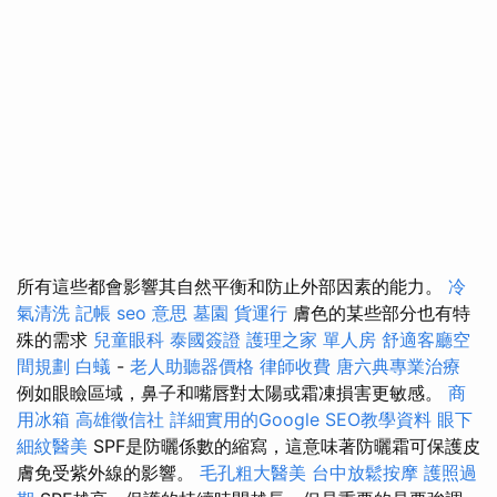
所有這些都會影響其自然平衡和防止外部因素的能力。
冷
氣清洗
記帳
seo 意思
墓園
貨運行
膚色的某些部分也有特
殊的需求
兒童眼科
泰國簽證
護理之家 單人房
舒適客廳空
間規劃
白蟻
-
老人助聽器價格
律師收費
唐六典專業治療
例如眼瞼區域，鼻子和嘴唇對太陽或霜凍損害更敏感。
商
用冰箱
高雄徵信社
詳細實用的Google SEO教學資料
眼下
細紋醫美
SPF是防曬係數的縮寫，這意味著防曬霜可保護皮
膚免受紫外線的影響。
毛孔粗大醫美
台中放鬆按摩
護照過