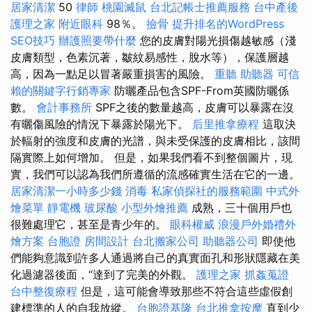
居家清潔
50
律師
桃園滅鼠
台北記帳士推薦服務
台中產後
護理之家
附近眼科
98％。
撿骨
提升排名的WordPress
SEO技巧
辦護照要帶什麼
您的皮膚對陽光損傷越敏感（淺
皮膚類型，色素沉著，皺紋易感性，脫水等），保護層越
高，因為一點足以冒著嚴重損害的風險。
重聽 助聽器
可信
賴的關鍵字行銷專家
防曬產品包含SPF-From英國防曬係
數。
會計事務所
SPF之後的數量越高，皮膚可以暴露在沒
有曬傷風險的情況下暴露於陽光下。
后里推拿療程
這取決
於輻射的強度和皮膚的光譜，與未受保護的皮膚相比，該間
隔實際上如何增加。 但是，如果我們看不到整個圖片，現
實，我們可以認為我們所遵循的流感確實生活在它的一邊。
居家清潔一小時多少錢
消毒
私家偵探社的服務範圍
中式外
燴菜單
靜電機
玻尿酸
小型外燴推薦
成熟，三十個用戶也
很難處理它，甚至是青少年的。
眼科權威
浪漫戶外婚禮外
燴方案
台胞證
房間設計
台北搬家公司
助聽器公司
即使他
們能夠意識到許多人通過將自己的真實面孔和形狀隱藏在美
化過濾器後面，“達到了完美的外觀。
護理之家
抓姦蒐證
台中整復療程
但是，這可能會導致那些不符合這些虛假創
建標準的人的自我放縱。
台胞證基隆
台北推拿按摩
直到少