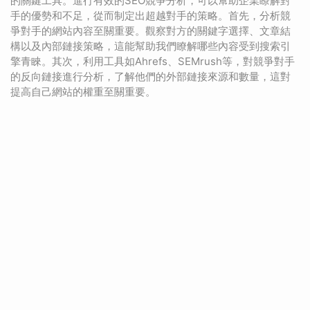
的關鍵工具。進行有效的SEO競爭分析，可以幫助企業瞭解對
手的優勢和不足，從而制定出超越對手的策略。首先，分析競
爭對手的網站內容至關重要。觀察對方的關鍵字選擇、文章結
構以及內部鏈接策略，這能幫助我們瞭解哪些內容受到搜索引
擎青睞。其次，利用工具如Ahrefs、SEMrush等，對競爭對手
的反向鏈接進行分析，了解他們的外部鏈接來源和數量，這對
提高自己網站的權重至關重要。