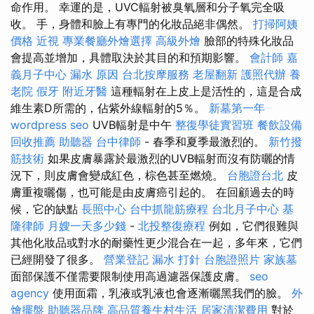
命作用。 幸運的是，UVC輻射被臭氧層和分子氧完全吸
收。 手，身體和臉上有專門的化妝品絕非偶然。
打掃阿姨
價格
近視
專業餐廳外燴選擇
高級外燴
臉部的特殊化妝品
會提高並增加，具體取決於其目的和預期影響。
會計師
嘉
義月子中心
漏水 原因
台北按摩服務
老屋翻新
護照代辦
養
老院
假牙
附近牙醫
這種輻射在上皮上是活性的，這是合成
維生素D所需的，佔紫外線輻射的5％。
新墓第一年
wordpress seo
UVB輻射是中午
整復學徒實習班
餐飲設備
回收推薦
助聽器
台中律師
- 春季和夏季最激烈的。
新竹撥
筋技術
如果皮膚暴露於最激烈的UVB輻射而沒有防曬的情
況下，則皮膚會變成紅色，棕色甚至燃燒。
台胞證台北
皮
膚重複曬傷，也可能是由皮膚癌引起的。 在回顧過去的時
候，它的缺點
長照中心
台中抓龍筋療程
台北月子中心
基
隆律師
月嫂一天多少錢
-
北投整復療程
例如，它們很難與
其他化妝品或對水的耐藥性更少混合在一起，多年來，它們
已經開發了很多。
營業登記
漏水 打針
台胞證照片
家族墓
面部保護不僅需要限制使用高過濾器保護皮膚。
seo
agency
使用面霜，乳液或乳液也會逐漸曬黑我們的臉。
外
燴擺盤
助聽器品牌
高品質養生村生活
居家清潔費用
對於