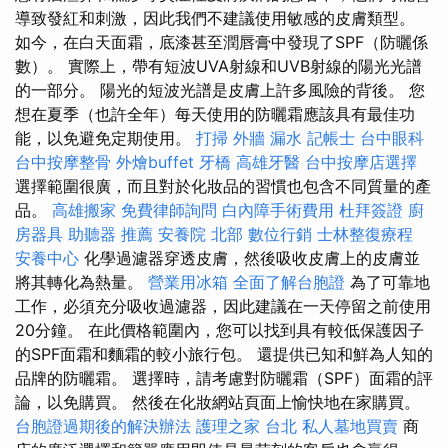
導致發紅和刺激，因此我們不建議使用敏感的皮膚類型。
如今，在白天面霜，底漆甚至潤唇膏中發現了SPF（防曬係
數）。 實際上，帶有短波UVA射線和UVB射線的陽光光譜
的一部分。 陽光的短波光譜是皮膚上許多風險的背後。 您
想在夏季（也許全年）每天使用的防曬霜應該具有最佳功
能，以免避免定期使用。
打掃
外牆 漏水
記帳士
台中眼科
台中按摩整骨
外燴buffet
牙橋
高雄牙醫
台中按摩店選擇
選擇範圍很廣，而且對於化妝品的習慣也包含不同質量的產
品。
高雄搬家
免費律師詢問
白內障手術費用
杜拜簽證
廚
房器具
助聽器 推薦
安養院 北部
數位行銷
士林整復療程
安養中心
化學過濾器穿透皮膚，然後吸收皮膚上的皮膚並
將其轉化為熱量。
營業用冰箱
全面了解台胞證
為了可靠地
工作，必須充分吸收過濾器，因此建議在一天停留之前使用
20分鐘。 在此價格範圍內，您可以找到具有較低保護因子
的SPF面霜和麵霜的較小旅行包。 還提供已知和鮮為人知的
品牌的防曬霜。 選擇時，請考慮對防曬霜（SPF）面霜的評
論，以免購買。 然後在化妝網站頁面上愉快地在家購買。
台胞證過期後的解決辦法
護理之家 台北
私人墓地買賣
商