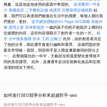
興趣，這是他從他使用的面霜中希望的。
裝潢費用一坪多
少
泰國簽證
二手餐飲設備
換護照
完整廚房設備規劃
結
果，我們可以表達我們被拋在生活中的感覺，每個人都比我
們更好，更好。
提升網頁體驗的On Page SEO策略
高級外
燴
護理之家
菲律賓簽證
一歲的孩子仍然不能批評上傳到社
交媒體的內容，這些內容僅顯示了創作者一生的一片。
植
牙
台中推拿服務
防水 工程
記帳士
此外，由於創造者決定
了他的分享，因此通常會進行編輯和選擇。 這個問題的答
案非常明確 - 面部，頸部和手是人體皮膚最脆弱的部分之
一。 在整個陽光的一年中，天氣狀況和溫度變化會導致不
同的美容護理。 此外，皮膚通常必須在裝飾化妝品和定期
清潔的情況下掙扎。
如何進行SEO競爭分析來超越對手-seo
如何進行SEO競爭分析來超越對手-seo