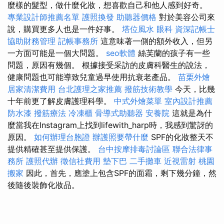
麼樣的髮型，做什麼化妝，想喜歡自己和他人感到好奇。
專業設計師推薦名單
護照換發
助聽器價格
對於美容公司來
說，購買更多人也是一件好事。
塔位風水
眼科
資深記帳士
協助財務管理
記帳事務所
這意味著一側的額外收入，但另
一方面可能是一個大問題。
seo軟體
絲芙蘭的孩子有一些
問題，原因有幾個。 根據接受采訪的皮膚科醫生的說法，
健康問題也可能導致兒童過早使用抗衰老產品。
苗栗外燴
居家清潔費用
台北護理之家推薦
撥筋技術教學
今天，比幾
十年前更了解皮膚護理科學。
中式外燴菜單
室內設計推薦
防水漆
撥筋療法
冷凍櫃
骨導式助聽器
安養院
這就是為什
麼當我在Instagram上找到lifewith_harp時，我感到驚訝的
原因。
如何辦理台胞證
辦護照要帶什麼
SPF的化妝整天不
提供精確甚至提供保護。
台中按摩排毒討論區
聯合法律事
務所
護照代辦
徵信社費用
墊下巴
二手攤車
近視雷射
桃園
搬家
因此，首先，應塗上包含SPF的面霜，剩下幾分鐘，然
後隨後裝飾化妝品。