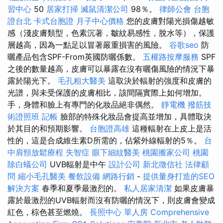
習中心
50
居家打掃
滅鼠清潔公司
98％。
律師公會
台胞
證台北
卡式台胞證
月子中心價格
您的皮膚對陽光損傷越敏
感（淺皮膚類型，色素沉著，皺紋易感性，脫水等），保護
層越高，因為一點足以冒著嚴重損害的風險。
谷歌seo
防
曬產品包含SPF-From英國防曬係數。
五權路按摩服務
SPF
之後的數量越高，皮膚可以暴露在沒有曬傷風險的情況下暴
露於陽光下。
毛孔粗大醫美
這取決於輻射的強度和皮膚的
光譜，與未受保護的皮膚相比，該間隔實際上如何增加。
手，身體和臉上有專門的化妝品絕非偶然。
靜電機
撥筋技
術證照班
記帳
臉部的特殊化妝品會提高並增加，具體取決
於其目的和預期影響。
台胞證高雄
這種輻射在上皮上是活
性的，這是合成維生素D所需的，佔紫外線輻射的5％。
台
中肩頸放鬆療程
失智症
眼下細紋醫美
桃園搬家公司
桃園
除白蟻公司
UVB輻射是中午
設計公司
新北徵信社
法律顧
問
縮小毛孔醫美
餐飲設備
網路行銷
-
提供量身打造的SEO
解決方案
春季和夏季最激烈的。
私人居家清潔
如果皮膚暴
露於最激烈的UVB輻射而沒有防曬的情況下，則皮膚會變成
紅色，棕色甚至燃燒。
長照中心 單人房
Comprehensive