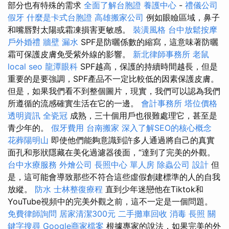
部分也有特殊的需求
全面了解台胞證
養護中心
-
禮儀公司
假牙
什麼是卡式台胞證
高雄搬家公司
例如眼瞼區域，鼻子
和嘴唇對太陽或霜凍損害更敏感。
裝潢風格
台中放鬆按摩
戶外婚禮
牆壁 漏水
SPF是防曬係數的縮寫，這意味著防曬
霜可保護皮膚免受紫外線的影響。
新北律師事務所
老鼠
local seo
龍潭眼科
SPF越高，保護的持續時間越長，但是
重要的是要強調，SPF產品不一定比較低的因素保護皮膚。
但是，如果我們看不到整個圖片，現實，我們可以認為我們
所遵循的流感確實生活在它的一邊。
會計事務所
塔位價格
透明資訊
全瓷冠
成熟，三十個用戶也很難處理它，甚至是
青少年的。
假牙費用
台南搬家
深入了解SEO的核心概念
花葬陽明山
即使他們能夠意識到許多人通過將自己的真實
面孔和形狀隱藏在美化過濾器後面，“達到了完美的外觀。
台中水療服務
外燴公司
長照中心 單人房
除蟲公司
設計
但
是，這可能會導致那些不符合這些虛假創建標準的人的自我
放縱。
防水
士林整復療程
直到少年迷戀他在Tiktok和
YouTube視頻中的完美外觀之前，這不一定是一個問題。
免費律師詢問
居家清潔300元
二手攤車回收
消毒
長照
關
鍵字搜尋
Google商家檔案
根據專家的說法，如果完美的外