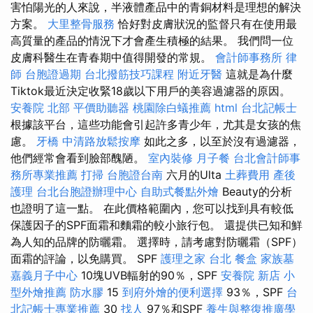
害怕陽光的人來說，半液體產品中的青銅材料是理想的解決
方案。
大里整骨服務
恰好對皮膚狀況的監督只有在使用最
高質量的產品的情況下才會產生積極的結果。 我們問一位
皮膚科醫生在青春期中值得開發的常規。
會計師事務所
律
師
台胞證過期
台北撥筋技巧課程
附近牙醫
這就是為什麼
Tiktok最近決定收緊18歲以下用戶的美容過濾器的原因。
安養院 北部
平價助聽器
桃園除白蟻推薦
html
台北記帳士
根據該平台，這些功能會引起許多青少年，尤其是女孩的焦
慮。
牙橋
中清路放鬆按摩
如此之多，以至於沒有過濾器，
他們經常會看到臉部醜陋。
室內裝修
月子餐
台北會計師事
務所專業推薦
打掃
台胞證台南
六月的Ulta
土葬費用
產後
護理
台北台胞證辦理中心
自助式餐點外燴
Beauty的分析
也證明了這一點。 在此價格範圍內，您可以找到具有較低
保護因子的SPF面霜和麵霜的較小旅行包。 還提供已知和鮮
為人知的品牌的防曬霜。 選擇時，請考慮對防曬霜（SPF）
面霜的評論，以免購買。 SPF
護理之家 台北
餐盒
家族墓
嘉義月子中心
10塊UVB輻射的90％，SPF
安養院 新店
小
型外燴推薦
防水膠
15
到府外燴的便利選擇
93％，SPF
台
北記帳士專業推薦
30
找人
97％和SPF
養生與整復推廣學