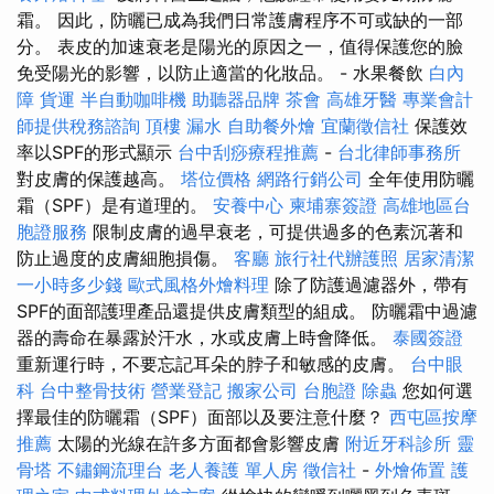
霜。 因此，防曬已成為我們日常護膚程序不可或缺的一部
分。 表皮的加速衰老是陽光的原因之一，值得保護您的臉
免受陽光的影響，以防止適當的化妝品。 - 水果餐飲
白內
障
貨運
半自動咖啡機
助聽器品牌
茶會
高雄牙醫
專業會計
師提供稅務諮詢
頂樓 漏水
自助餐外燴
宜蘭徵信社
保護效
率以SPF的形式顯示
台中刮痧療程推薦
-
台北律師事務所
對皮膚的保護越高。
塔位價格
網路行銷公司
全年使用防曬
霜（SPF）是有道理的。
安養中心
柬埔寨簽證
高雄地區台
胞證服務
限制皮膚的過早衰老，可提供過多的色素沉著和
防止過度的皮膚細胞損傷。
客廳
旅行社代辦護照
居家清潔
一小時多少錢
歐式風格外燴料理
除了防護過濾器外，帶有
SPF的面部護理產品還提供皮膚類型的組成。 防曬霜中過濾
器的壽命在暴露於汗水，水或皮膚上時會降低。
泰國簽證
重新運行時，不要忘記耳朵的脖子和敏感的皮膚。
台中眼
科
台中整骨技術
營業登記
搬家公司
台胞證
除蟲
您如何選
擇最佳的防曬霜（SPF）面部以及要注意什麼？
西屯區按摩
推薦
太陽的光線在許多方面都會影響皮膚
附近牙科診所
靈
骨塔
不鏽鋼流理台
老人養護 單人房
徵信社
-
外燴佈置
護