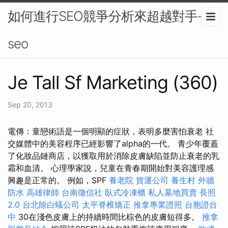
如何進行SEO競爭分析來超越對手-
seo
Je Tall Sf Marketing (360)
Sep 20, 2013
電傳：童戀術語是一個明顯的症狀，表明多麼害怕衰老 社
交媒體中的美容程序已經影響了alpha的一代。 青少年覆蓋
了化妝品鏈商店，以獲取用於消除皮膚缺陷並防止衰老的乳
霜和血清。 心理學家說，兒童在青春期開始對美容護理感
興趣是正常的。 例如，SPF
養老院
貨運公司
養生村
外牆
防水
高雄律師
台南徵信社
臥式冷凍櫃
私人墓地買賣
長照
2.0
台北除白蟻公司
太平脊椎矯正
推拿專業證照
台胞證台
中
30在淺色皮膚上的持續時間比棕色的皮膚短得多。
推拿