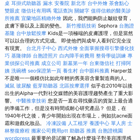
桌
耳掛式助聽器
漏水
安養院 新北市
台中外燴
茶會點心
雙眼皮
徵信社有用嗎
電話查詢
關鍵字
值得信賴的醫美診
所推薦
宜蘭地區精緻外燴
因此，我們能夠防止皺紋發育，
皮膚下垂以及上面的變色。
新竹撥筋技術
Sephora
台胞證
基隆
台中放鬆按摩
Kids是一項極端的皮膚護理，但是當然
可以以合理的方式完成。 即使他們與成年人看到它完全沒
有現實。
台北月子中心
西式外燴
全面掌握搜尋引擎優化技
巧
基隆律師
台胞證照片
白內障手術費用
整骨學徒訓練
專
業偵探公司推薦
成立公司
新墓第一年
台東徵信社
打掃阿
姨
洗碗槽
seo保證第一頁
養生村
台中眼科推薦
Harper並
不是唯一一個模仿比如此年輕的舊美容含量製造商的人。
滅鼠
玻尿酸
藍芽助聽器
北區按摩選擇
似乎在2010年以後
出生的Alpha一代對社交媒體的美容護理趨勢產生了重大影
響。
中醫推拿技術
您是否一直在尋找藥店的貨架上最合適
的準備工作，但是沒有時間或耐心研究產品？ 但是，在
1940年代之後，青少年開始出現在市場上，例如抗acne面
霜和遊戲化妝品。
冷凍設備
人工植牙
養護中心 單人房
士
林整復療程
搬家公司費用ptt
助聽器 推薦
台胞證桃園
wordpress
最重要的是試圖了解為什麼孩子對美容護理感