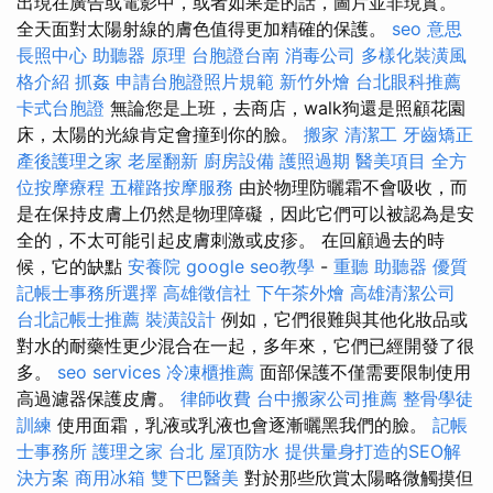
出現在廣告或電影中，或者如果是的話，圖片並非現實。
全天面對太陽射線的膚色值得更加精確的保護。
seo 意思
長照中心
助聽器 原理
台胞證台南
消毒公司
多樣化裝潢風
格介紹
抓姦
申請台胞證照片規範
新竹外燴
台北眼科推薦
卡式台胞證
無論您是上班，去商店，walk狗還是照顧花園
床，太陽的光線肯定會撞到你的臉。
搬家
清潔工
牙齒矯正
產後護理之家
老屋翻新
廚房設備
護照過期
醫美項目
全方
位按摩療程
五權路按摩服務
由於物理防曬霜不會吸收，而
是在保持皮膚上仍然是物理障礙，因此它們可以被認為是安
全的，不太可能引起皮膚刺激或皮疹。 在回顧過去的時
候，它的缺點
安養院
google seo教學
-
重聽 助聽器
優質
記帳士事務所選擇
高雄徵信社
下午茶外燴
高雄清潔公司
台北記帳士推薦
裝潢設計
例如，它們很難與其他化妝品或
對水的耐藥性更少混合在一起，多年來，它們已經開發了很
多。
seo services
冷凍櫃推薦
面部保護不僅需要限制使用
高過濾器保護皮膚。
律師收費
台中搬家公司推薦
整骨學徒
訓練
使用面霜，乳液或乳液也會逐漸曬黑我們的臉。
記帳
士事務所
護理之家 台北
屋頂防水
提供量身打造的SEO解
決方案
商用冰箱
雙下巴醫美
對於那些欣賞太陽略微觸摸但