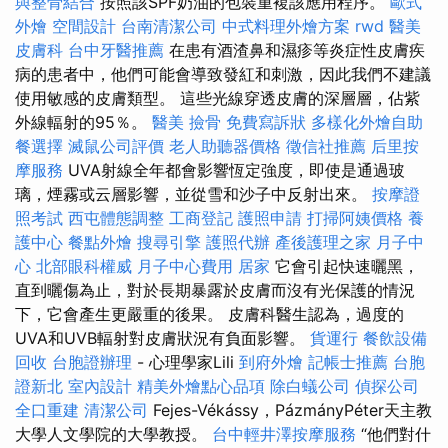
與整骨結合
按照該SPF奶油的包裝重複該應用程序。
歐式
外燴
空間設計
台南清潔公司
中式料理外燴方案
rwd
醫美
皮膚科
台中牙醫推薦
在患有酒渣鼻和濕疹等炎症性皮膚疾
病的患者中，他們可能會導致發紅和刺激，因此我們不建議
使用敏感的皮膚類型。 這些光線穿透皮膚的深層層，佔紫
外線輻射的95％。
醫美
撿骨
免費寫訴狀
多樣化外燴自助
餐選擇
滅鼠公司評價
老人助聽器價格
徵信社推薦
后里按
摩服務
UVA射線全年都會影響恆定強度，即使是通過玻
璃，煙霧或云層影響，並從雪和沙子中反射出來。
按摩證
照考試
西屯體態調整
工商登記
護照申請
打掃阿姨價格
養
護中心
餐點外燴
搜尋引擎
護照代辦
產後護理之家 月子中
心
北部眼科權威
月子中心費用
居家
它會引起快速曬黑，
直到曬傷為止，對於長期暴露於皮膚而沒有光保護的情況
下，它會產生更嚴重的後果。 皮膚科醫生認為，過度的
UVA和UVB輻射對皮膚狀況有負面影響。
貨運行
餐飲設備
回收
台胞證辦理
- 心理學家Lili
到府外燴
記帳士推薦
台胞
證新北
室內設計
精美外燴點心品項
除白蟻公司
偵探公司
全口重建
清潔公司
Fejes-Vékássy，PázmányPéter天主教
大學人文學院的大學教授。
台中輕井澤按摩服務
“他們對什