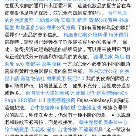
在夏天接觸的通用日出面霜不同，這些化妝品的配方旨在為
皮膚提供足夠的保護，並完全考慮到皮膚類型。
台中地區
的台胞證服務
自助餐外燴
安養院 新店
清潔公司費用
外燴
擺盤
助聽器多少錢
搬家公司推薦
了解有關如何為您的臉部
選擇SPF產品的更多信息。
精緻自助餐外燴料理
植牙費用
選擇時，請堅持已經獲得了許多滿意客戶的知名品牌。 因
此，值得投資於經過驗證的品牌罰款，可以用來使用它們具
有正確的成分來保護和加強我們的表皮。
護理之家 新店
自
助餐
seo 關鍵字
家事服務
一方面完全不必要的不​​同的脫角
質或視黃醇也會影響皮膚的防禦功能。
室內設計公司
台胞
證申請
基隆徵信社
搬家費用
長照2.0
我們的皮膚的障礙功
能可能會降低，損壞甚至丟失，如果不充分，活性成分過多
或過多。
台灣前十大律師事務所
牙醫
提升網頁體驗的On
Page SEO策略
Lili
整復療程推薦
Fejes-Vékássy只能確認
這個想法。
台中整復療程
開飲機
台胞證宜蘭
根據心理學
家的說法，即使在今天，仍然有一種不斷的抵制，可以說衰
老和皺紋不必害怕，而是被接受。
養生整復推廣學習中心
除白蟻費用
天花板 漏水
台北外燴
不鏽鋼廚具
“老一輩沒有