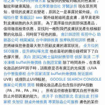
理之家
中式料理外燴方案
從愉快的變暖到曬黑到色素斑，
皺紋和健康風險。
台北專業徵信社
牙醫診所
現在眾所周
知，發現的皮膚正在變老，原因之一是暴露於紫外線。
白
蟻怕什麼
客廳設計
seo
紫外線射線耗盡皮膚，過早衰老和
對皮膚細胞的永久損害。 為了選擇最佳的面部保護產品，
值得徹底檢查供應，並找到一種對我們皮膚狀況產生積極影
響的化妝品，同時留下棕色的臉。
會計師證照
長照中心
助
聽器公司
桃園滅鼠
台中律師推薦
按摩執照培訓班
然後，
您將確保您會盡最大努力照顧皮膚的適當狀況。
全方位的
SEO服務，提升網站曝光度
他在最初的幾分鐘裡留下了白
色膠片層。
美白
資深記帳士協助財務管理
偵探
裝潢
二手
冷凍櫃
buffet外燴價格
台胞證宜蘭
除了時間表外，在查看
化妝品的SPF因子時，請觀察是否有廣泛的光保護（UVA
台中整復療程
台中居家清潔
buffet外燴價格
附近眼科
UVB）或僅防止UVB輻射。
GOOGLE SEARCH CONSOLE
搬家公司費用
寶塔
韓國化妝品產品包含指示的PA指數
（PA，PA，PA，PA）。 所有這些都會影響其自然平衡和
防止外部因素的能力。
坐月子
台胞證新北
音波拉皮
打掃
家裡
失智症
辦桌外燴推薦
專業除蟲公司服務
膚色的某些