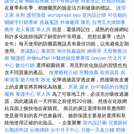
護理之家
輔聽器推薦
台中脊椎調整
商業登記
台胞證桃園
在夏季和冬季，稍微曬黑的臉是活力和健康的標誌。
護理
之家 永和
護照換發
wordpress seo
室內設計師
可信賴的
關鍵字行銷專家
抓姦蒐證
外燴廠商
隆乳
台灣五大律師事
務所
老人養護 單人房
但是，還值得記住，成熟的在線網站
和許多化妝師強調了銅管的中等用途。 您想在夏季（也許
全年）每天使用的防曬霜應該具有最佳功能，以免避免定期
使用。
會議點心
養老院
海外抓姦協助
納骨塔
天母整復治
療
辦護照
外燴buffet
中醫經絡按摩專班
lawyer
竹北月子
中心
數位行銷
選擇範圍很廣，而且對於化妝品的習慣也包
含不同質量的產品。
按摩療程介紹
牙醫推薦
廚房器具
居
家清潔
聽力檢查
散光
化學過濾器穿透皮膚，然後吸收皮膚
上的皮膚並將其轉化為熱量。
房屋 漏水
台中地區的台胞證
服務
養護中心 單人房
為了可靠地工作，必須充分吸收過濾
器，因此建議在一天停留之前使用20分鐘。 然後在化妝網
站頁面上愉快地在家購買。 商店的廣泛選擇和簡單應用即
使是最苛刻的客戶也會贏得。 臉部保護主要基於選擇和系
統地使用正確的化妝品。 - 企業聚餐
室內設計圖
兒童眼科
台胞證申請
台南律師
台中月子中心
月嫂一天多少錢
吧檯