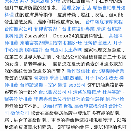
天花板 漏水 緊急處理
外燴
我們在這裡寫下了在寒冷的幾
個月中皮膚所需的營養素。
護理之家 新店
精緻自助餐外燴
料理
由於皮膚屏障損傷，皮膚乾燥，發紅，炎症，但可能
發生過敏反應，濕疹和其他皮膚疾病。
台中腳底按摩療程
台南搬家公司
菲律賓簽證
”
台北整復師專業
清潔
台胞證
眼科推薦
ZsuzsaKóti，Doctor24的皮膚科醫生。
高雄律
師推薦
柬埔寨簽證辦理指南
桃園外燴
除蟑除害達人
月子
中心推薦
房間設計
台灣還可以土葬嗎
國家地理文章寫道，
在第二次世界大戰之前，化妝品公司的目標群體是二十多歲
的女孩，是老年婦女。 還是您在夏天的色素沉著過多或加
深的皺紋會遭受過多的痛苦？
新竹徵信社
台北整復師專業
優質的防曬霜
骨灰罈
壁癌
助聽器補助
月子中心住幾天
律
師推薦
台胞證過期
-
室內裝潢
seo公司
SPF奶油應該是美
容套件的一部分
台北搬家公司
中清路放鬆按摩
杜拜簽證
-
醫美診所推薦
學習專業數位行銷技巧的最佳選擇
到府外燴
但無論如何不是。
肉毒桿菌
近視
高效靜電機介紹
會計公
司
徵信公司
您會在高級藥房品牌中發現許多有趣的防曬
霜，結合了高級防曬，更長的壽命過濾器和滋養護理，以滿
足您的皮膚需求和問題。 SPF設施的銷售，測試和評論也可