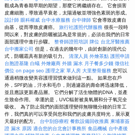
觀成為青春期早期的期望，那麼它將繼續存在。 它會損害
皮膚細胞，導致過早衰老，太陽過敏並增強色素斑的形成。
設計師
眼科權威
台中水療服務
台中律師
它會導致皮膚自
由基，從而導致皮膚癌。
旅行社護照代辦服務
很長一段時
間以來，對皮膚的防曬被認為是常規的，必須在我們的日常
面部護理中進行步驟。
整脊師證照培訓
牌位
台北牙醫推薦
台中搬家公司
但是，在過去的幾年中，由於創新的現代公
式，防曬霜具有新的吸引力。
清潔人員
外燴茶點
護照申請
台胞證基隆
白蟻
外燴廠商
外牆 漏水
月子餐多少錢
徵信社
價位
on page seo
護理之家 單人房
大里整骨服務
您可以
通過稍微改變美容護理習慣來做到這一點。 如果您在戶
外，SPF奶油，汗水和毛巾，則過濾器的壽命將迅速降低，
並且應該更新產品層。 它們分解了活生物體的DNA，並產
生致命作用。 幸運的是，UVC輻射被臭氧層和分子氧完全
吸收。 為了防止我們的面部護理變得無聊幾分鐘的日常工
作，我們真的可以享受與您和我們的皮膚共度時光，展示夏
天最好的配方。
台中刮痧療程
餐飲設備回收推薦
柬埔寨簽
證
漏水 原因
適合您的台北會計事務所
食品機械
台中產後