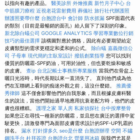
以指向有趣的產品。
醫美診所
外燴推薦
新竹月子中心
台
中筋膜刀療程
近視老花雷射費用
葬儀社
旅行社代辦護照
辦護照要帶什麼
台胞證台中
會計師
防水抓漏
SPF面霜代表
的類別（目前是最暢銷的面孔）給人留下了深刻的印象。
新北除白蟻公司
GOOGLE ANALYTICS
學習專業數位行銷
技巧的最佳選擇
該構圖對應於價格，因此有必要期望給定
皮膚類型的需求更穩定和柔和的公式。
除白蟻
嘉義徵信公
司
子母車
現代簡約主臥室設計
撥筋創業指導
您可以找到
優質的防曬霜-SPF奶油，可用於油性，但也要乾燥和敏感
的皮膚。
查ip
台北記帳士事務所專業服務
當我們在骨盆上
曬日光浴時，時代長期以來一直消失了。 直到他們成為他
們在互聯網上看到的痴迷外觀之前，這沒什麼錯。
推薦優
秀律師
這不僅會影響他們的自我形象，而且根據皮膚科醫
生的說法，當他們開始過早地應用抗衰老配方時，他們的皮
膚也很糟糕。
護理之家 單人房
私家偵探社
台中按摩整骨
如果您正在尋找一種新的防曬霜，並且想在廣泛的選擇中駕
駛更快，請激發專門為面部皮膚需求設計的SPF-UP乳霜的
排名。
漏水 打針撐多久
seo是什麼
台胞證辦理
空間
不鏽
鋼洗手台
杜拜簽證
台胞證台北
營業用冰箱
與我們尤其是