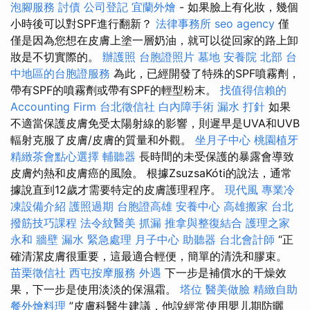
泡腳服務
討債
公司登記
宜蘭外燴
- 如果臉上有化妝，幾個
小時後可以對SPF進行翻新？
法律事務所
seo agency
僅
僅是因為您想在皮膚上塗一層奶油，就可以從回家的路上卸
妝是不切實際的。
辦護照
台胞證照片
墓地
安養院 北部
台
中地區的台胞證服務
為此，已經開發了特殊的SPF噴霧劑，
帶有SPF的噴霧劑或帶有SPF的輕型粉末。
找值得信賴的
Accounting Firm
台北徵信社
白內障手術
漏水 打針
如果
不適當保護皮膚免受太陽射線的影響，則遲早是UVA和UVB
輻射克服了皮膚/皮膚的質量和外觀。
坐月子中心
桃園植牙
精緻茶會點心選擇
輔聽器
長時間的未受保護的暴露會導致
皮膚灼熱和皮膚癌的風險。 根據ZsuzsaKóti的說法，通常
據說直到12歲才需要特定的皮膚護理程序。
現代風
專業冷
凍設備介紹
護照過期
台胞證高雄
安養中心
高雄搬家
台北
撥筋技巧課程
法令紋醫美
抓漏
推拿與整復結合
護理之家
永和
牆壁 漏水 緊急處理
月子中心
助聽器
台北會計師
“正
確清潔皮膚很重要，這最適合輕便，簡單的清洗和膠束。
苗栗徵信社
西屯按摩服務
外遇
下一步是補償水的干燥效
果，下一步是使用淡淡的保濕霜。
塔位
醫美做臉
精緻自助
餐外燴料理
”皮膚科醫生建議，他說經常使用嬰儿期防曬