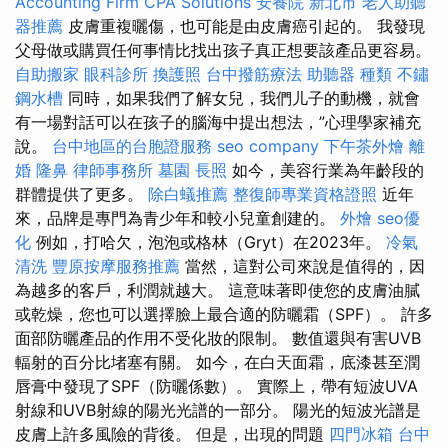
Accounting Firm CPA Solutions
安養院 新北市
老人助聽
器推薦
皮膚重複曬傷，也可能是由皮膚癌引起的。 我發現
父母做或購買任何事情比找出孩子真正想要該產品更容易。
自助搬家
眼科診所
換護照
台中撥筋療法
助聽器 種類
不鏽
鋼水槽
同時，如果我們了解女兒，我們儿子的動機，就會
有一場對話可以在孩子的腦海中提出想法，”心理學家補充
說。
台中地區的台胞證服務
seo company
下午茶外燴
離
婚
隆鼻
律師事務所
墓園
長照
如今，美容行業為年齡段的
群體提供了更多。
除白蟻推薦
整復師專業資格證照
近年
來，品牌是專門為青少年和較小兒童創建的。
外燴
seo優
化
例如，打哈欠，泡泡或格林（Gryt）在2023年。
冷氣
清洗
豐原按摩服務推薦
當然，這對公司來說是值得的，因
為越多的客戶，利潤就越大。 這意味著即使您的皮膚油膩
或乾燥，您也可以選擇臉上最合適的防曬霜（SPF）。 許多
面部防曬產品的作用不受化妝的限制。 數值還與有害UVB
輻射的百分比堵塞有關。 如今，在白天面霜，底漆甚至潤
唇膏中發現了SPF（防曬係數）。 實際上，帶有短波UVA
射線和UVB射線的陽光光譜的一部分。 陽光的短波光譜是
皮膚上許多風險的背後。 但是，出現的問題
四門冰箱
台中