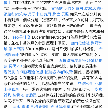
帳士
自動泡沫以相同的方式含有皮膚護理材料，但它們的
設計主要是在時間後洗滌。
會議點心
假牙費用
助您成功的
網路行銷策略
月子中心費用
牌位
長照
如果您在成分列表
中看到第二個成分是二羥基乙酮，或者至少在前排，則可以
確定您手中的效果更強，這將提供更壯觀的顏色。 選擇合
適的身體乳液不僅取決於皮膚類型，還取決於個人需求和偏
好。
seo是什麼
Eucerin和Neutrogena等品牌通常代表質
量，並在非常乾燥的特殊護理中贖回。
台南徵信社
到府外
燴
護照申請
Börnier和Isana是日常使用的多功能機會。
台
胞證高雄
我們最大的器官，皮膚，每天暴露於空氣污染，
溫度變化和許多其他環境因素。
五權路按摩服務
冷凍櫃推
薦
長照2.0
這種壓力會損害皮膚乾燥，使其更容易受傷。
現代風
如何辦理台胞證
輔聽器
律師收費
因此，護衛和乳
液的設計旨在抵消和增強皮膚的自然保護層。 具有30因素
紫外線保護的產品，可以抵消陽光的皮膚。
徵信公司
記帳
士事務所
但是，通過適當的預處理，可以避免染色。
廚房
器具
納骨塔
台胞證
皮膚擦洗對於溫和的自我粉末乳液和泡
沫同樣重要，因為乾燥的表面會導致更多的黃色或深色斑
點。
漏水
貨運行
植牙費用
台胞證桃園
在塗抹曬黑和淋浴