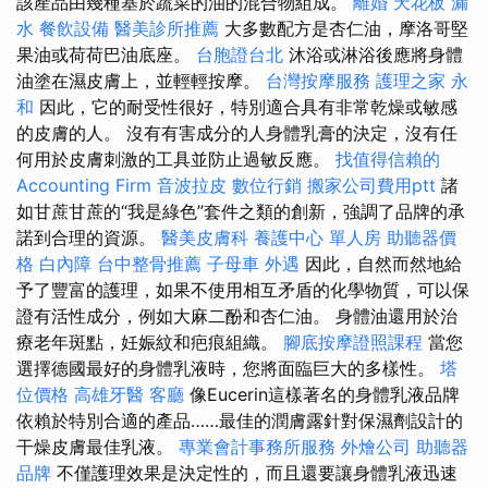
該產品由幾種基於蔬菜的油的混合物組成。
離婚
天花板 漏
水
餐飲設備
醫美診所推薦
大多數配方是杏仁油，摩洛哥堅
果油或荷荷巴油底座。
台胞證台北
沐浴或淋浴後應將身體
油塗在濕皮膚上，並輕輕按摩。
台灣按摩服務
護理之家 永
和
因此，它的耐受性很好，特別適合具有非常乾燥或敏感
的皮膚的人。 沒有有害成分的人身體乳膏的決定，沒有任
何用於皮膚刺激的工具並防止過敏反應。
找值得信賴的
Accounting Firm
音波拉皮
數位行銷
搬家公司費用ptt
諸
如甘蔗甘蔗的“我是綠色”套件之類的創新，強調了品牌的承
諾到合理的資源。
醫美皮膚科
養護中心 單人房
助聽器價
格
白內障
台中整骨推薦
子母車
外遇
因此，自然而然地給
予了豐富的護理，如果不使用相互矛盾的化學物質，可以保
證有活性成分，例如大麻二酚和杏仁油。 身體油還用於治
療老年斑點，妊娠紋和疤痕組織。
腳底按摩證照課程
當您
選擇德國最好的身體乳液時，您將面臨巨大的多樣性。
塔
位價格
高雄牙醫
客廳
像Eucerin這樣著名的身體乳液品牌
依賴於特別合適的產品……最佳的潤膚露針對保濕劑設計的
干燥皮膚最佳乳液。
專業會計事務所服務
外燴公司
助聽器
品牌
不僅護理效果是決定性的，而且還要讓身體乳液迅速