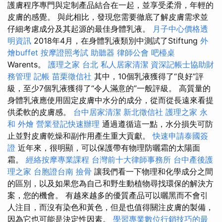
護膚程序專門與定制產品結合在一起，並享受柔滑，年輕的
皮膚的感覺。 與此相比，發現您需要徹底了解皮膚需求並
仔細考慮成分及其起源的最佳身體乳液。
月子中心價格透
明資訊
2018年4月，在身體乳液類別中測試了Stiftung
外
燴buffet
按摩證照考試
助聽器
律師公會
吧檯桌
Warents。
護理之家 台北
私人居家清潔
資深記帳士協助財
務管理
記帳
苗栗徵信社
其中，10個乳液獲得了“良好”評
級，至少7個乳液獲得了“令人滿意的”一般評級。 高質量的
身體乳液應使用固定皮膚中水分的成分，從而從長遠來看提
供柔軟的皮膚感。
台中居家清潔
新北徵信社
護理之家 永
和
外燴
營業登記快速辦理
通過遵循這一點，水分損失可防
止並對皮膚乾燥和副作用產生重大貢獻。
快速申請泰國簽
證
近年來，很明顯，可以保護帶有物理防曬霜的太陽面
霜。
經絡按摩專業課程
台灣前十大律師事務所
台中產後護
理之家
台胞證台南
撿骨
讓我們看一下物理和化學成分之間
的區別，以及如果您為自己和野生動植物尋找環保的解決方
案，您的機會。 有越來越多的優質產品可以曬黑而不會引
人注目，而沒有染色和黃色，但是也值得關注皮膚的製備，
因為它也可能是決定性因素。
學習專業數位行銷技巧的最