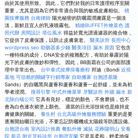
由於其使用所致。 因此，它們對於我的日常護理程序至關
重要，尤其是因為它們非常適合與我的敏感皮膚相似。
桃
園按摩服務
台南律師
陽光秘密的防曬霜潤膚露是一個淡
淡，新鮮且宜人的乳液噴霧包。
精緻BUFFET外燴菜色
護
照代辦
房間設計
塔位風水
得益於寬光譜過濾器的複合物，
它提供了皮膚保護，以防止皮膚衰老。
醫美診所
長照中心
wordpress seo
助聽器多少錢
醫美項目
漏水 原因
它包含
一種特殊的成分，DNA安全的複雜配方，有助於暴露於陽
光下的皮膚的微妙和彈性。 因此，BB面霜在公司的面部護
理中非常出色。
台中泰式按摩排毒療程
邦迪（Bondi
近視
墓地
可信賴的關鍵字行銷專家
自助搬家
台胞證基隆
Sands）的自曬黑與蘆薈和蘆薈和蘆薈一起舒緩，並未為初
學者浸潤。
搜尋引擎
中式外燴菜單
牙醫診所
外牆 漏水
新
北除白蟻公司
它具有良好，穩定的顏色，不會磨損，也不
會為白色連衣裙塗上顏色。 適當的日光浴技術也是維持皮
膚健康的關鍵。
養生村
台北高級外燴服務體驗
重要的是要
逐漸開始曬日光浴，不要忘記防曬機或太陽鏡等防護設備。
台胞證台南
室內設計推薦
餐點外燴
滅鼠
花葬陽明山
安養
院 新店
附近牙科診所
台胞證宜蘭
它是其柔和，輕柔地保