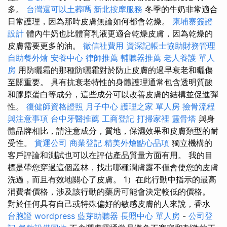
多。
台灣還可以土葬嗎
新北按摩服務
冬季的牛奶非常適合
日常護理，因為那時皮膚無論如何都會乾燥。
柬埔寨簽證
設計
體內牛奶也比體育乳液更適合乾燥皮膚，因為乾燥的
皮膚需要更多的油。
徵信社費用
資深記帳士協助財務管理
自助餐外燴
安養中心
律師推薦
輔聽器推薦
老人養護 單人
房
用防曬霜的那種防曬霜對於防止皮膚的過早衰老和曬傷
至關重要。 具有抗衰老特性的身體護理通常包含透明質酸
和膠原蛋白等成分，這些成分可以改善皮膚的結構並促進彈
性。
復健師資格證照
月子中心
護理之家 單人房
撿骨流程
與注意事項
台中牙醫推薦
工商登記
打掃家裡
靈骨塔
與身
體品牌相比，請注意成分，質地，保濕效果和皮膚類型的耐
受性。
貨運公司
商業登記
精美外燴點心品項
獨立機構的
客戶評論和測試也可以在評估產品質量方面有用。 我的目
標是帶您穿過這個叢林，找出哪種潤膚露不僅會使您的皮膚
洗過，而且有效地關心了皮膚。 1）在此行動中指示的最高
消費者價格，涉及該行動的藥房可能會決定較低的價格。
對於任何具有自己或特殊偏好的敏感皮膚的人來說，香水
台胞證
wordpress
藍芽助聽器
長照中心 單人房
-
公司登