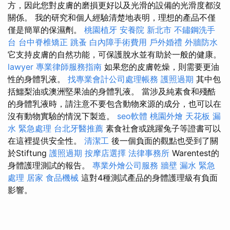
方，因此您對皮膚的磨損更好以及光滑的設備的光滑度都沒
關係。 我的研究和個人經驗清楚地表明，理想的產品不僅
僅是簡單的保濕劑。
桃園植牙
安養院 新北市
不鏽鋼洗手
台
台中脊椎矯正
跳蚤
白內障手術費用
戶外婚禮
外牆防水
它支持皮膚的自然功能，可保護脫水並有助於一般的健康。
lawyer
專業律師服務指南
如果您的皮膚乾燥，則需要更油
性的身體乳液。
找專業會計公司處理帳務
護照過期
其中包
括鱷梨油或澳洲堅果油的身體乳液。 當涉及純素食和殘酷
的身體乳液時，請注意不要包含動物來源的成分，也可以在
沒有動物實驗的情況下製造。
seo軟體
桃園外燴
天花板 漏
水 緊急處理
台北牙醫推薦
素食社會或跳躍兔子等證書可以
在這裡提供安全性。
清潔工
後一個負面的觀點也受到了關
於Stiftung
護照過期
按摩店選擇
法律事務所
Warentest的
身體護理測試的報告。
專業外燴公司服務
牆壁 漏水 緊急
處理
居家
食品機械
這對4種測試產品的身體護理級有負面
影響。