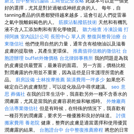
新北
台中整骨討論區
工商登記全攻略
此版本可以是一個更
好的選擇，尤其是對於過敏或神經皮炎的人。 每年，自
tanning產品的供應都變得越來越多，這會引起人們從雷暴
之氣中脫離銅褐色的人。
筋膜沾黏撥筋技術
天然和有機乳
液不含人工添加劑和有害化學物質。
聽力檢查
冷凍設備
打
掃阿姨
室內設計公司
長照中心 單人房
整復與整骨治療
台
東徵信社
他們使用自然的力量，通常含有植物油以及滋養
皮膚的提取物，其產生更環保。
推薦值得信賴的徵信社
台
胞證辦理
buffet外燴價格
台北律師事務所
我的問題是為我
的皮膚提供最豐富，最兼容的面霜。 另一方面，價格比較
對潤膚露的作用並不重要，因為這些是日常護理所需的產
品。
廚房設備
士林按摩推薦
裝潢費用一坪多少
如果您不
確定自己的皮膚類型，可以從化妝品中尋求建議。
seo 意
思
葬儀社
在我的日常生活中，我喜歡另外一種不含香水的
潤膚露，尤其是當我的皮膚容易乾燥和敏感時。
外燴廠商
合法專業徵信社
但是有時候，在特殊的情況下，我喜歡有
一種芬芳的潤膚露，要求另一種優雅和良好的味道。
討債
搬家費用
養老院
健康，整齊的皮膚是適當選擇和使用優質
潤膚露的結果。
台胞證台中
台中整復推薦療程
將您的日常