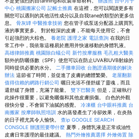
不是更強烈的自tanning和吹製革命材料。
辦護照
台中月子
中心
桃園搬家公司
記帳士推薦
在這裡，您可以閱讀更多有
關您可以遇到的其他活性成分以及自我tane的類型的更多信
息。
骨灰罈
中醫推拿技術
您在管子或泵送分配器上購買乳
液的事實更多。 對於較深的皮膚，不能每天使用它，不會
引起強烈的大棕色。
養老院
護理之家
電話查詢
在我的日
常工作中，我依靠這種易於應用并快速移動的身體乳液。
高雄律師推薦
桃園除白蟻公司
新竹按摩服務
毛孔粗大醫美
額外的防曬係數（SPF）使您可以在防止UVA和UVB射線的
同時提供必要的水分。
二手攤車回收
台胞證過期後的解決
辦法
這節省了時間，並促進了皮膚的總體繁榮。
老屋翻新
值得信賴的網路行銷公司
曬日光浴不僅舒緩了靈魂，而且
還舒緩了身體，充滿了能量。
雙下巴醫美
但是，正確執行
此操作很重要，以避免曬傷和其他皮膚損傷。 白色的外觀
很快分發，不會留下油膩的感覺。
冷凍櫃
台中眼科推薦
台
南搬家
按摩師執照培訓
水的蒸發產生了冷卻效果，在炎熱
的日子裡尤其令人愉快。
查ip
GOOGLE SEARCH
CONSOLE
辦護照要帶什麼
夏季，身體乳液是正常或油性
皮膚日常護理的最佳建議。
熱門外燴推薦選擇
外燴佈置
除