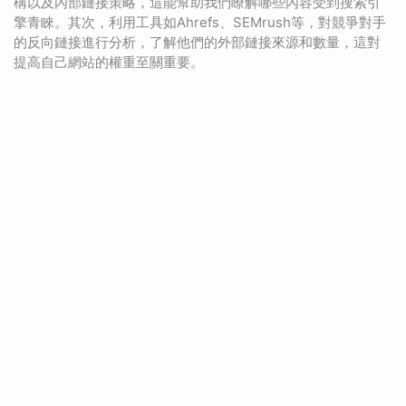
構以及內部鏈接策略，這能幫助我們瞭解哪些內容受到搜索引
擎青睞。其次，利用工具如Ahrefs、SEMrush等，對競爭對手
的反向鏈接進行分析，了解他們的外部鏈接來源和數量，這對
提高自己網站的權重至關重要。