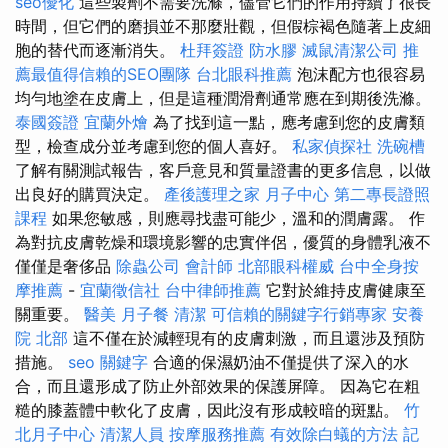
seo優化
這些製劑不需要洗滌，儘管它們的作用持續了很長
時間，但它們的磨損並不那麼壯觀，但假棕褐色隨著上皮細
胞的替代而逐漸消失。
杜拜簽證
防水膠
滅鼠清潔公司
推
薦最值得信賴的SEO團隊
台北眼科推薦
泡沫配方也很容易
均勻地塗在皮膚上，但是這種潤滑劑通常應在到期後洗滌。
泰國簽證
宜蘭外燴
為了找到這一點，應考慮到您的皮膚類
型，檢查成分並考慮到您的個人喜好。
私家偵探社
洗碗槽
了解有關測試報告，客戶意見和質量證書的更多信息，以做
出良好的購買決定。
產後護理之家 月子中心
第二專長證照
課程
如果您敏感，則應尋找盡可能少，溫和的潤膚露。 作
為對抗皮膚乾燥和環境影響的忠實伴侶，優質的身體乳液不
僅僅是奢侈品
除蟲公司
會計師
北部眼科權威
台中全身按
摩推薦
-
宜蘭徵信社
台中律師推薦
它對於維持皮膚健康至
關重要。
醫美
月子餐
清潔
可信賴的關鍵字行銷專家
安養
院 北部
這不僅在於減輕現有的皮膚刺激，而且還涉及預防
措施。
seo 關鍵字
合適的保濕奶油不僅提供了深入的水
合，而且還形成了防止外部效果的保護屏障。 因為它在粗
糙的膝蓋體中軟化了皮膚，因此沒有形成較暗的斑點。
竹
北月子中心
清潔人員
按摩服務推薦
有效除白蟻的方法
記