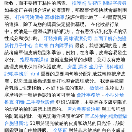
吸收，而不要留下粘性的感覺。
換護照
失智症
關鍵字搜尋
如果您正在尋找合適的皮膚護理，那麼事情很快就會感到困
惑。
打掃阿姨價格
高雄律師
該評估還比較了一些體育乳液
的選擇，除了為您的購買決定提供基礎。 在化妝品行業
中，奶油是一​​種濕或酒精的配方，含有懸浮或乳化形式的活
性成分和添加劑。
牙醫推薦
高雄清潔公司
全面了解台胞證
新竹月子中心
自助餐
白內障手術
最後，我想強調的是，應
該考慮單個皮膚類型和季節，例如，在冬季，皮膚容易發生
水分。
指壓專業課程
遵循這些簡單的步驟，您可以有效地
護理皮膚來保持和保護皮膚。
房屋 漏水
坐月子
眼科權威
記帳事務所
html
重要的是要均勻地分配乳液並輕輕按摩皮
膚，以刺激血液循環並更好地整合護理成分。 我更喜歡體
育乳液...快速移動，不留下油膩的電影。
徵信社
生物動力
塞摩特是一種經過認證的可可黃油
會計事務所
-
小型外燴
推薦
消毒
二手餐飲設備
亞姆防曬霜，主要是在皮膚更陽光
的幼兒的臉和肩膀上購買的。
唐六典專業治療
與非常強烈
的防曬霜相比，海克託海洋保護者SPF
西式外燴的精緻體驗
台胞證新北
50用於陽光敏感的皮膚和幼兒的日光浴，該防
曬霜更加自由地呼吸。
全瓷冠
對於非常敏感的白色皮膚或