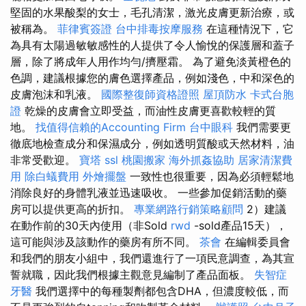
堅固的水果酸梨的女士，毛孔清潔，激光皮膚更新治療，或
被稱為。
菲律賓簽證
台中排毒按摩服務
在這種情況下，它
為具有太陽過敏敏感性的人提供了令人愉悅的保護層和蓋子
層，除了將成年人用作均勻/擠壓霜。 為了避免淡黃橙色的
色調，建議根據您的膚色選擇產品，例如淺色，中和深色的
皮膚泡沫和乳液。
國際整復師資格證照
屋頂防水
卡式台胞
證
乾燥的皮膚會立即受益，而油性皮膚更喜歡較輕的質
地。
找值得信賴的Accounting Firm
台中眼科
我們需要更
徹底地檢查成分和保濕成分，例如透明質酸或天然材料，油
非常受歡迎。
寶塔
ssl
桃園搬家
海外抓姦協助
居家清潔費
用
除白蟻費用
外燴擺盤
一致性也很重要，因為必須輕鬆地
消除良好的身體乳液並迅速吸收。 一些參加促銷活動的藥
房可以提供更高的折扣。
專業網路行銷策略顧問
2）建議
在動作前的30天內使用（非Sold
rwd
-sold產品15天），
這可能與涉及該動作的藥房有所不同。
茶會
在編輯委員會
和我們的朋友小組中，我們還進行了一項民意調查，為其宣
誓就職，因此我們根據主觀意見編制了產品面板。
失智症
牙醫
我們選擇中的每種製劑都包含DHA，但濃度較低，而