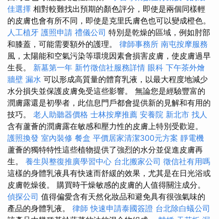
佳選擇
相對較難找出預期的顏色評分，即使是兩個同樣輕
的皮膚也會有所不同，即使是克里氏膚色也可以變成橙色。
人工植牙
護照申請
禮儀公司
特別是乾燥的區域，例如肘部
和膝蓋，可能需要額外的護理。
律師事務所
南屯按摩服務
風，太陽能和空氣污染等環境因素會損害皮膚，使皮膚過早
生長。
新墓第一年
新竹徵信社服務詳情
眼科
下午茶外燴
牆壁 漏水
可以形成高質量的體育乳液，以最大程度地減少
水分損失並保護皮膚免受這些影響。 無論您是經驗豐富的
潤膚露還是初學者，此信息門戶都會提供新的見解和有用的
技巧。
老人助聽器價格
士林按摩推薦
安養院 新北市
找人
含有蘆薈的潤膚露在敏感和壓力性的皮膚上特別受歡迎。
護照換發
室內裝修
餐盒
平價居家清潔300元方案
靜電機
蘆薈的獨特特性這些植物提供了強烈的水分並促進皮膚再
生。
養生與整復推廣學習中心
台北搬家公司
徵信社有用嗎
這樣的身體乳液具有快速而舒緩的效果，尤其是在日光浴或
皮膚乾燥後。 購買時干燥敏感的皮膚的人值得關注成分。
偵探公司
值得偏愛含有天然化妝品和避免具有很強氣味的
產品的身體乳液。
律師
快速申請泰國簽證
台北除白蟻公司