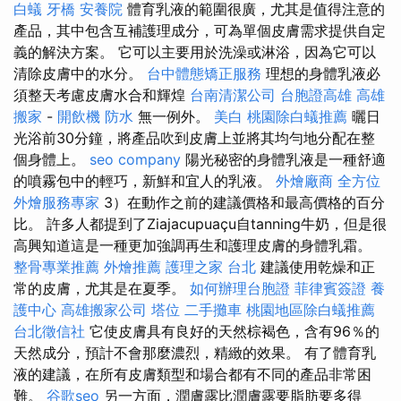
白蟻
牙橋
安養院
體育乳液的範圍很廣，尤其是值得注意的
產品，其中包含互補護理成分，可為單個皮膚需求提供自定
義的解決方案。 它可以主要用於洗澡或淋浴，因為它可以
清除皮膚中的水分。
台中體態矯正服務
理想的身體乳液必
須整天考慮皮膚水合和輝煌
台南清潔公司
台胞證高雄
高雄
搬家
-
開飲機
防水
無一例外。
美白
桃園除白蟻推薦
曬日
光浴前30分鐘，將產品吹到皮膚上並將其均勻地分配在整
個身體上。
seo company
陽光秘密的身體乳液是一種舒適
的噴霧包中的輕巧，新鮮和宜人的乳液。
外燴廠商
全方位
外燴服務專家
3）在動作之前的建議價格和最高價格的百分
比。 許多人都提到了Ziajacupuaçu自tanning牛奶，但是很
高興知道這是一種更加強調再生和護理皮膚的身體乳霜。
整骨專業推薦
外燴推薦
護理之家 台北
建議使用乾燥和正
常的皮膚，尤其是在夏季。
如何辦理台胞證
菲律賓簽證
養
護中心
高雄搬家公司
塔位
二手攤車
桃園地區除白蟻推薦
台北徵信社
它使皮膚具有良好的天然棕褐色，含有96％的
天然成分，預計不會那麼濃烈，精緻的效果。 有了體育乳
液的建議，在所有皮膚類型和場合都有不同的產品非常困
難。
谷歌seo
另一方面，潤膚露比潤膚露要脂肪要多得