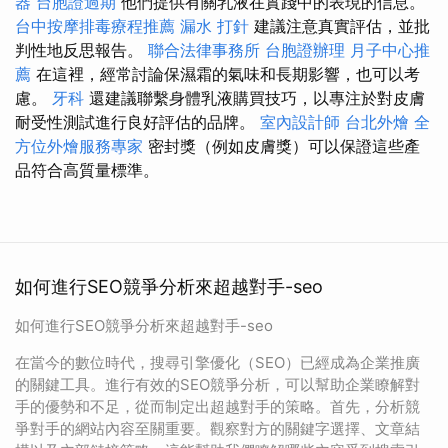
器
台胞證過期
他們提供有關乳液在實踐中的表現的信息。
台中按摩排毒療程推薦
漏水 打針
建議注意真實評估，並批
判性地反思報告。
聯合法律事務所
台胞證辦理
月子中心推
薦
在這裡，經常討論保濕霜的氣味和長期影響，也可以考
慮。
牙科
還建議聯繫身體乳液購買技巧，以專注於對皮膚
耐受性測試進行良好評估的品牌。
室內設計師
台北外燴
全
方位外燴服務專家
密封獎（例如皮膚獎）可以保證這些產
品符合高質量標準。
如何進行SEO競爭分析來超越對手-seo
如何進行SEO競爭分析來超越對手-seo
在當今的數位時代，搜尋引擎優化（SEO）已經成為企業推廣
的關鍵工具。進行有效的SEO競爭分析，可以幫助企業瞭解對
手的優勢和不足，從而制定出超越對手的策略。首先，分析競
爭對手的網站內容至關重要。觀察對方的關鍵字選擇、文章結