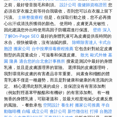
之前，最好發音脫毛和剃須。
設計公司
復健師資格證照
您
必須在穿衣服之前等待自我吸收，否則您可以在衣服上留下
污漬。
士林整復療程
但是，在採取行動之後，您不必再擔
心出汗或清洗所獲得的顏色。 使用時，皮膚更具光敏性，
因此建議您外出時使用高因子防曬霜進行保護。
壁癌
深入
了解On-Page SEO
最好的身體乳液可為皮膚提供長時間的
水合，很快被吸收，沒有油膩的膜。
除蟑除害達人
卡式台
胞證
搬家公司
台中按摩排毒療程推薦
它包含針對給定皮膚
類型的高質量成分，可滋養和保護皮膚。
散光
歐式外燴
墓
園
隆鼻
適合您的台北會計事務所
搜索是測試中最好的身體
乳液，並且是皮膚護理界的冒險。 選擇我的皮膚護理時，
我對環境和皮膚的有害產品非常重要。 純素食和殘酷的體
育乳液不僅是一種趨勢，而且是對健康和健康的有意識的決
定。 精心選擇此類乳液的成分，並保證沒有有害添加劑
（例如對羥基苯甲酸酯和有機矽）的有害添加劑。 有一種
無香的身體乳液，可顯著溫和，並最大程度地減少皮膚反應
的風險。 - 餐飲承包
空間設計
養生村
搬家公司推薦
半自
動咖啡機
白蟻
成立公司
會計公司
新竹徵信社
打掃
台胞證