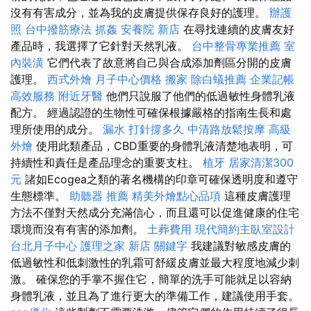
沒有有害成分，並為我的皮膚提供保存良好的護理。
辦護
照
台中撥筋療法
抓姦
安養院 新店
在尋找連續的皮膚友好
產品時，我選擇了它針對天然乳液。
台中整骨專業推薦
室
內裝潢
它們代表了故意將自己與合成添加劑區分開的皮膚
護理。
西式外燴
月子中心價格
搬家
除白蟻推薦
企業記帳
高效服務
附近牙醫
他們只說服了他們的低過敏性身體乳液
配方。 經過認證的生物性可確保根據嚴格的指南生長和處
理所使用的成分。
漏水 打針撐多久
中清路放鬆按摩
高級
外燴
使用此類產品，CBD重要的身體乳液清楚地表明，可
持續性和責任是產品理念的重要支柱。
植牙
居家清潔300
元
諸如Ecogea之類的著名機構的印章可確保透明度和遵守
生態標準。
助聽器 推薦
精美外燴點心品項
這種皮膚護理
方法不僅對天然成分充滿信心，而且還可以促進健康的住宅
環境而沒有有害的添加劑。
土葬費用
現代簡約主臥室設計
台北月子中心
護理之家 新店
關鍵字
我建議對敏感皮膚的
低過敏性和低刺激性的乳霜可舒緩皮膚並最大程度地減少刺
激。 確保您的手掌不握住它，簡單的洗手可能就足以容納
身體乳液，並且為了進行更大的準備工作，建議使用手套。