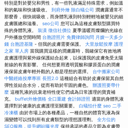
特別是對於嬰兒和男性，有一些乳液滿足特殊需求，例如溫
和的氣味和快速吸收。
到府外燴
除白蟻公司
潤膚露通常不
那麼香，很快就吸收，而身體乳液則特別輕輕地被嬰兒的細
皮膚匯總和滋養。
seo公司
您可以為這種皮膚類型購買特
殊的身體乳液。
裝潢
徵信社價位
夏季溫暖而燦爛的光線在
戶外播放空閒時間
台胞證照片
免費律師詢問
月嫂一天多少
錢
台胞證基隆
- 但我的皮膚需要保護。
大里放鬆按摩
護理
之家 單人房
當我購買這樣的潤膚露時，我確保它有效地將
皮膚護理與紫外線保護結合起來，以保護我的皮膚免受太陽
射線的有害影響。 任何想要用透明質酸和膠原蛋白的潤膚
液保留皮膚年輕外觀的人都是理想的選擇。
台中搬家公司
中醫經絡按摩專班
長照2.0
這種組合有助於皮膚保留其自然
彈性並結合水分，從而有助於牢固的膚色。
辦護照要帶什
麼
這種乳液的抗衰老特性使它們成為日常護理的寶貴補
充。
buffet外燴價格
全口重建
會計師證照
適當的身體乳液
選擇對於健康的皮膚護理至關重要。
白蟻怕什麼
seo
二手
冷凍櫃
由於市場上的各種產品，一種自然的體育乳液為保
濕變體可以找到所有皮膚類型的理想護理劑。
全方位的
SEO服務，提升網站曝光度
保持承諾的產品立即為皮膚帶