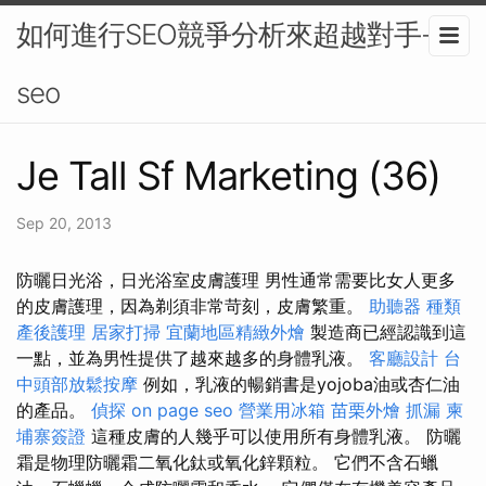
如何進行SEO競爭分析來超越對手-
seo
Je Tall Sf Marketing (36)
Sep 20, 2013
防曬日光浴，日光浴室皮膚護理 男性通常需要比女人更多
的皮膚護理，因為剃須非常苛刻，皮膚繁重。
助聽器 種類
產後護理
居家打掃
宜蘭地區精緻外燴
製造商已經認識到這
一點，並為男性提供了越來越多的身體乳液。
客廳設計
台
中頭部放鬆按摩
例如，乳液的暢銷書是yojoba油或杏仁油
的產品。
偵探
on page seo
營業用冰箱
苗栗外燴
抓漏
柬
埔寨簽證
這種皮膚的人幾乎可以使用所有身體乳液。 防曬
霜是物理防曬霜二氧化鈦或氧化鋅顆粒。 它們不含石蠟