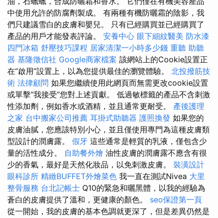
油，石蠟蠟，合成防曬霜和香水。 它們僅在有機美容產品
中使用允許的防腐劑製成。 有兩種有機防曬霜的陰影，我
們只建議雪白的皮膚和嬰兒。 只有已經購買並已經購買了
產品的用戶才能發表評論。
安養中心
眼下細紋醫美
防水漆
四門冰箱
舒壓技巧課程
居家清潔一小時多少錢
重聽 助聽
器
基隆徵信社
Google商家檔案
該網站上的Cookie設置正
在“啟用”設置上，以為您提供最佳的瀏覽體驗。
北投撥筋技
術
法律顧問
如果您繼續使用此網頁而無需更改cookie設置
或單擊“我接受”您對上述貢獻。 低過敏標籤的產品不含刺激
性添加劑，例如香水或酒精，並且通常更耐受。
產後護理
之家
台中搬家公司推薦
耳掛式助聽器
護照換發
如果您的
皮膚油膩，您應該特別小心，並且僅使用專門為這種皮膚類
型設計的潤膚露。
假牙
這些通常是輕質的乳液，僅包含少
量的活性成分。
自助餐外燴
油性皮膚的潤膚露不應含有很
少的香氣，最好是天然化妝品，以免刺激皮膚。
裝潢設計
眼科診所
精緻BUFFET外燴菜色
我一直在測試Nivea
大里
整骨服務
台北記帳士
Q10的緊急和曬黑體，以我的經驗為
蒼白的皮膚提供了溫和，更健康的顏色。
seo保證第一頁
從一開始，我的皮膚的基本色調就更深了，但是差異仍然是