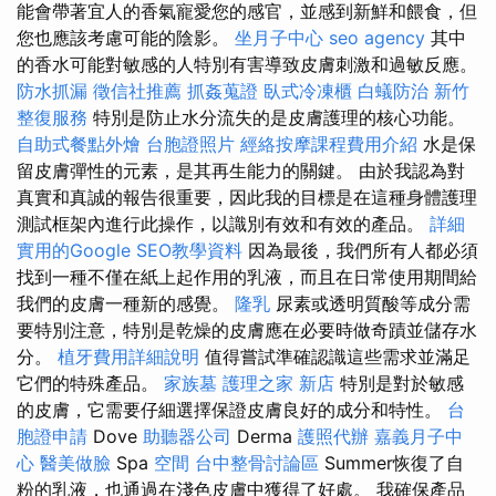
能會帶著宜人的香氣寵愛您的感官，並感到新鮮和餵食，但
您也應該考慮可能的陰影。
坐月子中心
seo agency
其中
的香水可能對敏感的人特別有害導致皮膚刺激和過敏反應。
防水抓漏
徵信社推薦
抓姦蒐證
臥式冷凍櫃
白蟻防治
新竹
整復服務
特別是防止水分流失的是皮膚護理的核心功能。
自助式餐點外燴
台胞證照片
經絡按摩課程費用介紹
水是保
留皮膚彈性的元素，是其再生能力的關鍵。 由於我認為對
真實和真誠的報告很重要，因此我的目標是在這種身體護理
測試框架內進行此操作，以識別有效和有效的產品。
詳細
實用的Google SEO教學資料
因為最後，我們所有人都必須
找到一種不僅在紙上起作用的乳液，而且在日常使用期間給
我們的皮膚一種新的感覺。
隆乳
尿素或透明質酸等成分需
要特別注意，特別是乾燥的皮膚應在必要時做奇蹟並儲存水
分。
植牙費用詳細說明
值得嘗試準確認識這些需求並滿足
它們的特殊產品。
家族墓
護理之家 新店
特別是對於敏感
的皮膚，它需要仔細選擇保證皮膚良好的成分和特性。
台
胞證申請
Dove
助聽器公司
Derma
護照代辦
嘉義月子中
心
醫美做臉
Spa
空間
台中整骨討論區
Summer恢復了自
粉的乳液，也通過在淺色皮膚中獲得了好處。 我確保產品