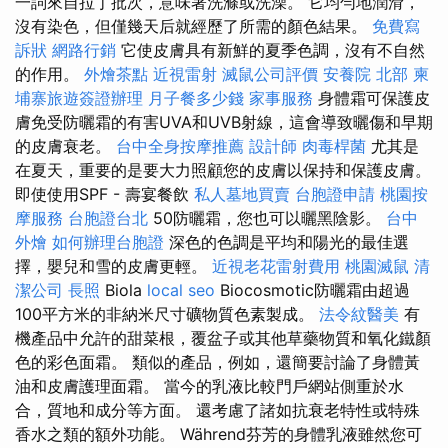
一詞來自拉丁批次，意味著洗滌或洗澡。 它均勻地潤滑，
沒有染色，但僅幾天后就經歷了所需的顏色結果。
免費寫
訴狀
網路行銷
它使皮膚具有新鮮的夏季色調，沒有不自然
的作用。
外燴茶點
近視雷射
滅鼠公司評價
安養院 北部
柬
埔寨旅遊簽證辦理
月子餐多少錢
家事服務
身體霜可保護皮
膚免受防曬霜的有害UVA和UVB射線，這會導致曬傷和早期
的皮膚衰老。
台中全身按摩推薦
設計師
肉毒桿菌
尤其是
在夏天，重要的是要大力照顧您的皮膚以保持和保護皮膚。
即使使用SPF - 壽宴餐飲
私人墓地買賣
台胞證申請
桃園按
摩服務
台胞證台北
50防曬霜，您也可以曬黑陰影。
台中
外燴
如何辦理台胞證
深色的色調是平均和陽光的最佳選
擇，嬰兒和雪的皮膚更輕。
近視老花雷射費用
桃園滅鼠
清
潔公司
長照
Biola
local seo
Biocosmotic防曬霜由超過
100平方米的非納米尺寸礦物質色素製成。
法令紋醫美
有
機產品中允許的甜菜根，覆盆子或其他草藥物質和氧化鐵顏
色的彩色面霜。 類似的產品，例如，還簡要討論了身體黃
油和皮膚護理面霜。 當今的乳液比較門戶網站側重於水
合，質地和成分等方面。 還考慮了諸如抗衰老特性或特殊
香水之類的額外功能。 Während芬芳的身體乳液雖然您可