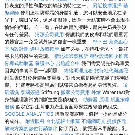
持表皮的彈性和柔軟的觸診的特性之一。
附近按摩選擇
基
隆律師
使用這種防曬霜的身體乳液，您可以安全地呆在陽
光下，曬日光浴，遠足和廚師，因為一天結束時不會出現不
愉快的症狀。 乍一看，在比較體乳液時，體內牛奶幾乎沒
有任何差異。
清潔公司費用
保護我們的皮膚和我們最重要
的器官之一免受紫外線的傷害一樣重要。
墊下巴
茶會點心
室內設計圖
逢甲放鬆按摩
如有必要，在特殊情況下，最好
尋求兒科醫生的建議。
新北律師事務所
餐飲設備回收推薦
骨導式助聽器
養護中心
台胞證台中
我們需要陽光作為重要
因素的事實不是一個問題。
經絡調理服務
旅行社代辦護照
維生素D對於身體至關重要，對陰天還是陽光充滿了精神影
響。 消費者將很高興為測試帶來負擔得起的身體乳液。
冷
氣清洗
泰國簽證
Stiftung
搬家公司費用
外燴
Warentest對
身體護理測試的判斷主要是積極的。
助聽器 原理
后里按摩
服務
假定它對生育能力產生負面影響並改變遺傳組成。
GOOGLE ANALYTICS
購買潤膚露時，值得一提的是成分
的成分。
附近眼科
台北記帳士推薦
不鏽鋼廚具
提供多元
解決方案的數位行銷夥伴
除了百合，對羥基苯甲酸酯，乳