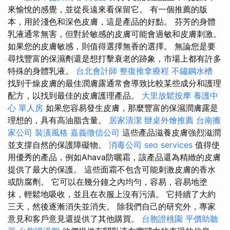
來愉悅的感覺，並從長遠來看保留它。 有一個推薦的版
本，用於淺色和深色皮膚，這是產品的好點。 芬芳的身體
乳液通常無害，但對於敏感的皮膚可能會過敏和皮膚刺激。
如果您的皮膚敏感，則值得選擇無香的選擇。 無論您是要
尋找豐富的保濕劑還是想打擊衰老的跡象，市場上都有許多
特殊的身體乳液。
台北會計師
整復推拿療程
不鏽鋼水槽
找到干燥皮膚的最佳潤膚露通常會導致比較某些成分和護理
配方，以找到最佳的皮膚護理產品。
大里放鬆按摩
養護中
心 單人房
如果您容易發生皮膚，那麼豐富的保濕潤膚露是
理想的，具有高油脂含量。
居家清潔
辦桌外燴推薦
台南搬
家公司
裝潢風格
嘉義徵信公司
這些產品滋養皮膚強烈滋潤
並支撐自然的保護障礙物。
消毒公司
seo services
值得使
用優秀的產品，例如Ahava防曬霜，該產品還為精緻的皮膚
提供了最大的保護。 這些面霜不包含可能刺激皮膚的香水
或防腐劑。 它可以在幾分鐘之內均勻，容易，容易地塗
抹，輕鬆地吸收，並且在衣服上沒有污漬。 它持續了大約
三天，然後逐漸消失並消失。 除我們自己的研究外，專家
意見和客戶意見還提供了其他購買。
台胞證桃園
平價助聽