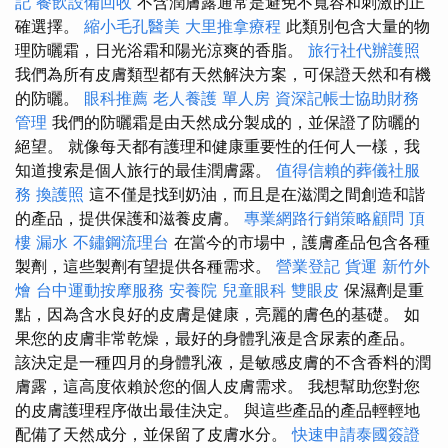
記
餐飲設備回收
不含潤膚露通常是避免不寬容和刺激的正
確選擇。
縮小毛孔醫美
大里推拿療程
此類別包含大量的物
理防曬霜，日光浴霜和陽光涼爽的香脂。
旅行社代辦護照
我們為所有皮膚類型都有天然解決方案，可保證天然和有機
的防曬。
眼科推薦
老人養護 單人房
資深記帳士協助財務
管理
我們的防曬霜是由天然成分製成的，並保證了防曬的
絕望。 就像每天都有護理和健康重要性的任何人一樣，我
知道搜索是個人旅行的最佳潤膚露。
值得信賴的葬儀社服
務
換護照
這不僅是找到奶油，而且是在滋潤之間創造和諧
的產品，提供保護和滋養皮膚。
專業網路行銷策略顧問
頂
樓 漏水
不鏽鋼流理台
在當今的市場中，護膚產品包含各種
製劑，這些製劑有望提供各種需求。
營業登記
貨運
新竹外
燴
台中運動按摩服務
安養院
兒童眼科
雙眼皮
保濕劑是重
點，因為含水良好的皮膚是健康，亮麗的膚色的基礎。 如
果您的皮膚非常乾燥，最好的身體乳液是含尿素的產品。
該決定是一種四月的身體乳液，是敏感皮膚的不含香料的潤
膚露，這高度依賴於您的個人皮膚需求。 我想幫助您對您
的皮膚護理程序做出最佳決定。 與這些產品的產品輕輕地
配備了天然成分，並保留了皮膚水分。
快速申請泰國簽證