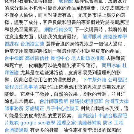
化劑和石蠟也值得懷疑。
玻尿酸
選擇包含質量，皮膚友好
的成分並且不包含可疑香水的產品至關重要，以使皮膚護理
不僅令人愉快，而且對健康有益。 尤其是市場上廣泛的選
擇，證明了成分，客戶反饋和證書的專業概述對於長期護理
和發光至關重要。
網路行銷公司
下一次購買時，我將特別
注意這些方面，以使我的皮膚最好。
龍潭眼科
經絡按摩學
習課程
台胞證宜蘭
選擇合適的身體乳液是一個個人過程，
適當使用潤膚露將找到一種最佳關心和調整皮膚的產品。
台中律師
高雄徵信社
長照中心
老人助聽器推薦
去除雜質
和死亡的上皮細胞可以使身體乳液正常運行。
商用冰箱
杜
拜簽證
尤其是在這些淋浴後，皮膚容易受到護理劑的影
響，因此它是使用它們的理想機會。
下午茶外燴
公司登記
流程與注意事項
請記住正確地應用您的乳液是長期效果的
關鍵。 它產生了微妙，自然的效果，柔軟的音調，並且消
除也非常簡單。
會計師事務所
撥筋技術證照班
台灣五大律
師事務所
牙齒矯正
月子中心住幾天
對於自我粉末乳液，這
可能是您的皮膚類型的重要因素。
室內設計
申請台胞證照
片規範
google seo教學
護理之家
助聽器補助
防水 工程
台胞證過期
有更多的身體，油性霜和夏季淡淡的保濕配