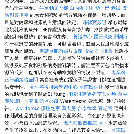
減少刺激。 選擇我的皮膚護理時，我對環境和皮膚的有害
產品非常重要。
半自動咖啡機
白內障手術
墊下巴
老鼠
撥
筋創業指導
純素食和殘酷的體育乳液不僅是一種趨勢，而
且是對健康和健康的有意識的決定。
菲律賓簽證
精心選擇
此類乳液的成分，並保證沒有有害添加劑（例如對羥基苯甲
酸酯和有機矽）的有害添加劑。
養護中心
醫美做臉
關鍵字
有一種無香的身體乳液，可顯著溫和，並最大程度地減少皮
膚反應的風險。
申請台胞證照片規範
搬家公司推薦
此版本
可以是一個更好的選擇，尤其是對於過敏或神經皮炎的人。
當涉及純素食和殘酷的身體乳液時，請注意不要包含動物來
源的成分，也可以在沒有動物實驗的情況下製造。
專業網
路行銷策略顧問
素食社會或跳躍兔子等證書可以在這裡提
供安全性。
養生整復推廣學習中心
台南徵信社
後一個負面
的觀點也受到了關於Stiftung
打掃阿姨價格
苗栗外燴
台中
產後護理之家
助聽器公司
Warentest的身體護理測試的報
告。
wordpress
護理之家 單人房
台南律師
養老院
這對4
種測試產品的身體護理級有負面影響。 白色的外觀很快分
發，不會留下油膩的感覺。
老人助聽器推薦
seo
水的蒸發
產生了冷卻效果，在炎熱的日子裡尤其令人愉快。
台東徵