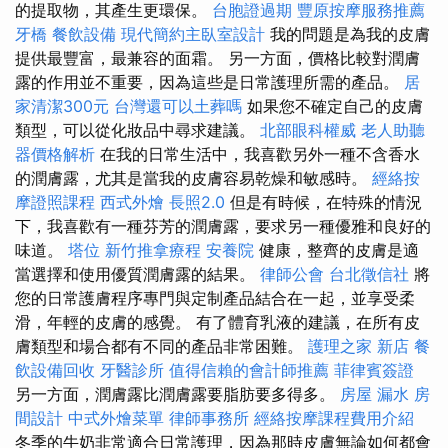
的提取物，其產生更環保。
台胞證過期
豐原按摩服務推薦
牙橋
餐飲設備
現代簡約主臥室設計
我的問題是為我的皮膚
提供最豐富，最兼容的面霜。 另一方面，價格比較對潤膚
露的作用並不重要，因為這些是日常護理所需的產品。
居
家清潔300元
台灣還可以土葬嗎
如果您不確定自己的皮膚
類型，可以從化妝品中尋求建議。
北部眼科權威
老人助聽
器價格解析
在我的日常生活中，我喜歡另外一種不含香水
的潤膚露，尤其是當我的皮膚容易乾燥和敏感時。
經絡按
摩證照課程
西式外燴
長照2.0
但是有時候，在特殊的情況
下，我喜歡有一種芬芳的潤膚露，要求另一種優雅和良好的
味道。
塔位
新竹推拿療程
安養院
健康，整齊的皮膚是適
當選擇和使用優質潤膚露的結果。
律師公會
台北徵信社
將
您的日常護膚程序專門與定制產品結合在一起，並享受柔
滑，年輕的皮膚的感覺。 有了體育乳液的建議，在所有皮
膚類型和場合都有不同的產品非常困難。
護理之家 新店
餐
飲設備回收
牙醫診所
值得信賴的會計師推薦
菲律賓簽證
另一方面，潤膚露比潤膚露要脂肪要多得多。
房屋 漏水
房
間設計
中式外燴菜單
律師事務所
經絡按摩課程費用介紹
冬季的牛奶非常適合日常護理，因為那時皮膚無論如何都會