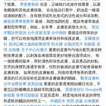
了能量。
專業整骨師
但是，正確執行此操作很重要，以避
免曬傷和其他皮膚損傷。 在化妝品行業中，奶油是一​​種濕
或酒精的配方，含有懸浮或乳化形式的活性成分和添加劑。
腳底按摩專業教學
最後，我想強調的是，應該考慮單個皮
膚類型和季節，例如，在冬季，皮膚容易發生水分。
附近
牙醫診所查詢
台中居家清潔
台中律師
遵循這些簡單的步
驟，您可以有效地護理皮膚來保持和保護皮膚。
宜蘭徵信
社
資深記帳士協助財務管理
防水膠
台胞證照片
助聽器 原
理
自助餐
月子中心住幾天
重要的是要均勻地分配乳液並輕
輕按摩皮膚，以刺激血液循環並更好地整合護理成分。 有
一個推薦的版本，用於淺色和深色皮膚，這是產品的好點。
芬芳的身體乳液通常無害，但對於敏感的皮膚可能會過敏和
皮膚刺激。 如果您的皮膚敏感，則值得選擇無香的選擇。
適當的日光浴技術也是維持皮膚健康的關鍵。
醫美皮膚科
台中油壓按摩
廚房設備
重要的是要逐漸開始曬日光浴，不
要忘記防曬機或太陽鏡等防護設備。
苗栗徵信社
Google商
家檔案
骨導式助聽器
它是其柔和，輕柔地保持表皮的彈性
和柔軟的觸診的特性之一。
外牆防水
長照
抓姦
台南搬家