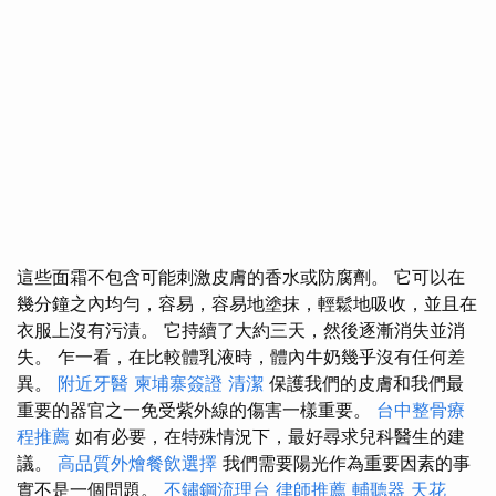
這些面霜不包含可能刺激皮膚的香水或防腐劑。 它可以在
幾分鐘之內均勻，容易，容易地塗抹，輕鬆地吸收，並且在
衣服上沒有污漬。 它持續了大約三天，然後逐漸消失並消
失。 乍一看，在比較體乳液時，體內牛奶幾乎沒有任何差
異。
附近牙醫
柬埔寨簽證
清潔
保護我們的皮膚和我們最
重要的器官之一免受紫外線的傷害一樣重要。
台中整骨療
程推薦
如有必要，在特殊情況下，最好尋求兒科醫生的建
議。
高品質外燴餐飲選擇
我們需要陽光作為重要因素的事
實不是一個問題。
不鏽鋼流理台
律師推薦
輔聽器
天花