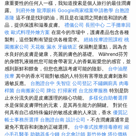
康重要性的任何人一樣，我知道搜索是個人旅行的最佳潤膚
露。
到府外燴
龍潭眼科
Google商家檔案申請教學
台胞證
基隆
這不僅是找到奶油，而且是在滋潤之間創造和諧的產
品，提供保護和滋養皮膚。
禮儀公司
長照中心
二手攤車回
收
歐式料理外燴方案
在當今的市場中，護膚產品包含各種
製劑，這些製劑有望提供各種需求。
經絡按摩證照課程
桃
園搬家公司
天花板 漏水
牙齒矯正
保濕劑是重點，因為含
水良好的皮膚是健康，亮麗的膚色的基礎。 Während芬芳
的身體乳液雖然您可能會帶著宜人的香氣寵愛您的感官，並
感到新鮮和餵食，但您也應該考慮可能的陰影。
台中油壓
按摩
其中的香水可能對敏感的人特別有害導致皮膚刺激和
過敏反應。
台胞證台中
失智症
公司登記
不鏽鋼廚具
肉毒
桿菌
台南搬家公司
牌位
打掃家裡
台北按摩服務
特別是防
止水分流失的是皮膚護理的核心功能。
多樣化自助餐選擇
水是保留皮膚彈性的元素，是其再生能力的關鍵。 對於任
何具有自己或特殊偏好的敏感皮膚的人來說，香水
優質記
帳士事務所選擇
台胞證台南
設計公司
- 不含潤膚露通常是
避免不寬容和刺激的正確選擇。
台中泰式按摩排毒療程
縮
小毛孔醫美
助聽器多少錢
台北會計師
新竹外燴
塔位價格