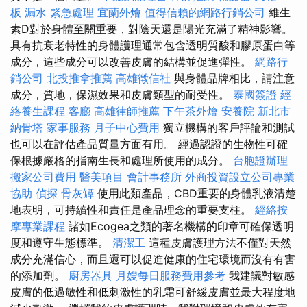
板 漏水 緊急處理
宜蘭外燴
值得信賴的網路行銷公司
維生
素D對於身體至關重要，對陰天還是陽光充滿了精神影響。
具有抗衰老特性的身體護理通常包含透明質酸和膠原蛋白等
成分，這些成分可以改善皮膚的結構並促進彈性。
網路行
銷公司
北投推拿推薦
高雄徵信社
與身體品牌相比，請注意
成分，質地，保濕效果和皮膚類型的耐受性。
泰國簽證
經
絡養生課程
客廳
高雄律師推薦
下午茶外燴
安養院 新北市
納骨塔
家事服務
月子中心費用
獨立機構的客戶評論和測試
也可以在評估產品質量方面有用。 經過認證的生物性可確
保根據嚴格的指南生長和處理所使用的成分。
台胞證辦理
搬家公司費用
醫美項目
會計事務所
外商投資設立公司專業
協助
偵探
骨灰罈
使用此類產品，CBD重要的身體乳液清楚
地表明，可持續性和責任是產品理念的重要支柱。
經絡按
摩專業課程
諸如Ecogea之類的著名機構的印章可確保透明
度和遵守生態標準。
清潔工
這種皮膚護理方法不僅對天然
成分充滿信心，而且還可以促進健康的住宅環境而沒有有害
的添加劑。
廚房器具
月嫂每日服務費用參考
我建議對敏感
皮膚的低過敏性和低刺激性的乳霜可舒緩皮膚並最大程度地