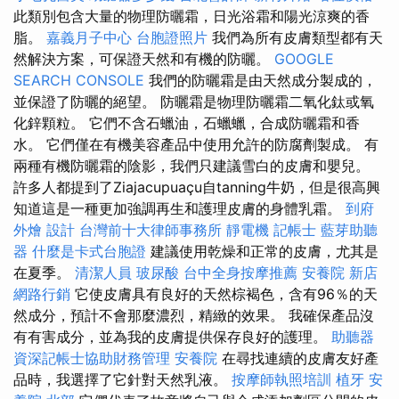
此類別包含大量的物理防曬霜，日光浴霜和陽光涼爽的香
脂。
嘉義月子中心
台胞證照片
我們為所有皮膚類型都有天
然解決方案，可保證天然和有機的防曬。
GOOGLE
SEARCH CONSOLE
我們的防曬霜是由天然成分製成的，
並保證了防曬的絕望。 防曬霜是物理防曬霜二氧化鈦或氧
化鋅顆粒。 它們不含石蠟油，石蠟蠟，合成防曬霜和香
水。 它們僅在有機美容產品中使用允許的防腐劑製成。 有
兩種有機防曬霜的陰影，我們只建議雪白的皮膚和嬰兒。
許多人都提到了Ziajacupuaçu自tanning牛奶，但是很高興
知道這是一種更加強調再生和護理皮膚的身體乳霜。
到府
外燴
設計
台灣前十大律師事務所
靜電機
記帳士
藍芽助聽
器
什麼是卡式台胞證
建議使用乾燥和正常的皮膚，尤其是
在夏季。
清潔人員
玻尿酸
台中全身按摩推薦
安養院 新店
網路行銷
它使皮膚具有良好的天然棕褐色，含有96％的天
然成分，預計不會那麼濃烈，精緻的效果。 我確保產品沒
有有害成分，並為我的皮膚提供保存良好的護理。
助聽器
資深記帳士協助財務管理
安養院
在尋找連續的皮膚友好產
品時，我選擇了它針對天然乳液。
按摩師執照培訓
植牙
安