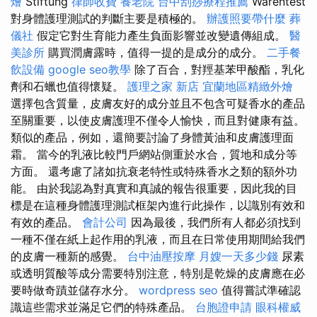
燴
Stiftung
律師收費
養老院
台中刮痧療程推薦
Warentest
對身體護理測試的判斷主要是積極的。
辦護照要帶什麼
葬
儀社
假定它對生育能力產生負面影響並改變遺傳組成。
醫
美診所
購買潤膚露時，值得一提的是成分的成分。
二手餐
飲設備
google seo教學
除了百合，對羥基苯甲酸酯，乳化
劑和石蠟也值得懷疑。
護理之家 新店
宜蘭地區精緻外燴
選擇包含質量，皮膚友好的成分並且不包含可疑香水的產品
至關重要，以使皮膚護理不僅令人愉快，而且對健康有益。
類似的產品，例如，還簡要討論了身體黃油和皮膚護理面
霜。 當今的乳液比較門戶網站側重於水合，質地和成分等
方面。 還考慮了諸如抗衰老特性或特殊香水之類的額外功
能。 由於我認為對真實和真誠的報告很重要，因此我的目
標是在這種身體護理測試框架內進行此操作，以識別有效和
有效的產品。
會計公司
因為最後，我們所有人都必須找到
一種不僅在紙上起作用的乳液，而且在日常使用期間給我們
的皮膚一種新的感覺。
台中油壓按摩
月嫂一天多少錢
尿素
或透明質酸等成分需要特別注意，特別是乾燥的皮膚應在必
要時做奇蹟並儲存水分。
wordpress seo
值得嘗試準確認
識這些需求並滿足它們的特殊產品。
台胞證申請
眼科權威