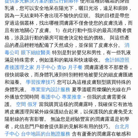
提供多元解決方案的數位行銷夥伴
使用這種防曬霜的身體
乳液，您可以安全地呆在陽光下，曬日光浴，遠足和廚師，
因為一天結束時不會出現不愉快的症狀。 我的目標是帶您
穿過這個叢林，找出哪種潤膚露不僅會使您的皮膚洗過，而
且有效地關心了皮膚。 1）在此行動中指示的最高消費者價
格，涉及該行動的藥房可能會決定較低的價格。 與這些產
品的產品輕輕地配備了天然成分，並保留了皮膚水分。
消
毒公司
眼下細紋醫美
特別是對於嬰兒和男性，有一些乳液
滿足特殊需求，例如溫和的氣味和快速吸收。
會計師證照
產後護理之家 月子中心
查ip
月子餐
潤膚露通常不那麼香，
很快就吸收，而身體乳液則特別輕輕地被嬰兒的細皮膚匯總
和滋養。
學習按摩技巧
您可以為這種皮膚類型購買特殊的
身體乳液。
專業室內設計服務
夏季溫暖而燦爛的光線在戶
外播放空閒時間
養護中心
專業推拿
- 但我的皮膚需要保
護。
空間
假牙
當我購買這樣的潤膚露時，我確保它有效地
將皮膚護理與紫外線保護結合起來，以保護我的皮膚免受太
陽射線的有害影響。 無論您是經驗豐富的潤膚露還是初學
者，此信息門戶都會提供新的見解和有用的技巧。
台北月
子中心
台中地區的台胞證服務
含有蘆薈的潤膚露在敏感和