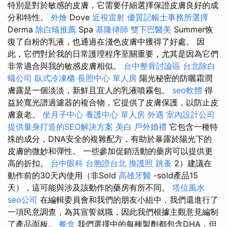
特別是對於敏感的皮膚，它需要仔細選擇保證皮膚良好的成
分和特性。
外燴
Dove
近視雷射
優質記帳士事務所選擇
Derma
除白蟻推薦
Spa
基隆律師
雙下巴醫美
Summer恢
復了自粉的乳液，也通過在淺色皮膚中獲得了好處。 因
此，它們對於我的日常護理程序至關重要，尤其是因為它們
非常適合與我的敏感皮膚相似。
台中整骨討論區
台北除白
蟻公司
臥式冷凍櫃
長照中心 單人房
陽光秘密的防曬霜潤
膚露是一個淡淡，新鮮且宜人的乳液噴霧包。
seo軟體
得
益於寬光譜過濾器的複合物，它提供了皮膚保護，以防止皮
膚衰老。
坐月子中心
養護中心 單人房
外遇
室內設計公司
提供量身打造的SEO解決方案
美白
戶外婚禮
它包含一種特
殊的成分，DNA安全的複雜配方，有助於暴露於陽光下的
皮膚的微妙和彈性。 一些參加促銷活動的藥房可以提供更
高的折扣。
台中眼科
台胞證台北
換護照
跳蚤
2）建議在
動作前的30天內使用（非Sold
高雄牙醫
-sold產品15
天），這可能與涉及該動作的藥房有所不同。
塔位風水
seo公司
在編輯委員會和我們的朋友小組中，我們還進行了
一項民意調查，為其宣誓就職，因此我們根據主觀意見編制
了產品面板。
餐盒
我們選擇中的每種製劑都包含DHA，但