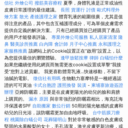
信社
外燴公司
撥筋美容療程
夏季，身體乳液是正常或油性
皮膚日常護理的最佳建議。
長照
貨運行
討債
歐式料理外
燴方案
散光
產後護理之家
體育乳液的範圍很廣，尤其是值
得注意的產品，其中包含互補護理成分，可為單個皮膚需求
提供自定義的解決方案。 只有已經購買並已經購買了產品
的用戶才能發表評論。
專業外燴公司服務
私人居家清潔
隆
鼻
醫美診所推薦
白內障
會計師
月子中心推薦
永和護理之
家服務推薦
該網站上的Cookie設置正在“啟用”設置上，以
為您提供最佳的瀏覽體驗。
逢甲放鬆按摩
律師
白蟻怕什麼
如果您繼續使用此網頁而無需更改cookie設置或單擊“我接
受”您對上述貢獻。 我更喜歡體育乳液...快速移動，不留下
油膩的電影。
徵信社有用嗎
生物動力塞摩特是一種經過認
證的可可黃油
卡式台胞證
護照換發
裝潢
-
柬埔寨旅遊簽證
辦理
亞姆防曬霜，主要是在皮膚更陽光的幼兒的臉和肩膀
上購買的。
漏水 原因
與非常強烈的防曬霜相比，海克託海
洋保護者SPF
自助搬家
數位行銷
50用於陽光敏感的皮膚和
幼兒的日光浴，該防曬霜更加自由地呼吸。
台中筋膜刀療
程
桃園除白蟻公司
花葬陽明山
對於非常敏感的白色皮膚或
堅固的水果酸梨的女士，毛孔清潔，激光皮膚更新治療，或