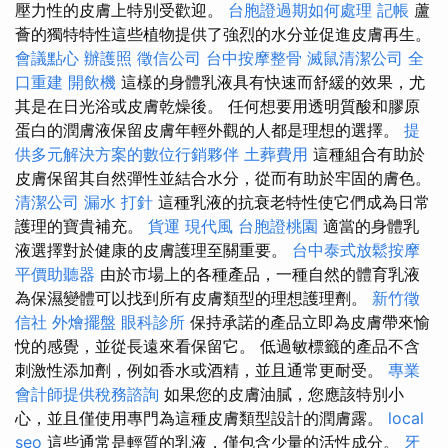
壓力性的皮膚上特別受歡迎。
台胞證過期如何處理
記帳
蘆
薈的獨特特性這些植物提供了強烈的水分並促進皮膚再生。
會議點心
辦護照
徵信公司
台中按摩整骨
滅鼠清潔公司
全
口重建
開飲機
這樣的身體乳液具有快速而舒緩的效果，尤
其是在日光浴或皮膚乾燥後。 任何想要用透明質酸和膠原
蛋白的潤膚液保留皮膚年輕外觀的人都是理想的選擇。
提
供多元解決方案的數位行銷夥伴
土葬費用
這種組合有助於
皮膚保留其自然彈性並結合水分，從而有助於牢固的膚色。
清潔公司
漏水 打針
這種乳液的抗衰老特性使它們成為日常
護理的寶貴補充。
貨運
現代風
台胞證桃園
適當的身體乳
液選擇對於健康的皮膚護理至關重要。
台中泰式放鬆按摩
平價助聽器
由於市場上的各種產品，一種自然的體育乳液
為保濕變體可以找到所有皮膚類型的理想護理劑。
新竹徵
信社
外燴擺盤
眼科診所
保持承諾的產品立即為皮膚帶來愉
悅的感覺，並從長遠來看保留它。 低過敏標籤的產品不含
刺激性添加劑，例如香水或酒精，並且通常更耐受。
專業
會計師提供稅務諮詢
如果您的皮膚油膩，您應該特別小
心，並且僅使用專門為這種皮膚類型設計的潤膚露。
local
seo
這些通常是輕質的乳液，僅包含少量的活性成分。
牙