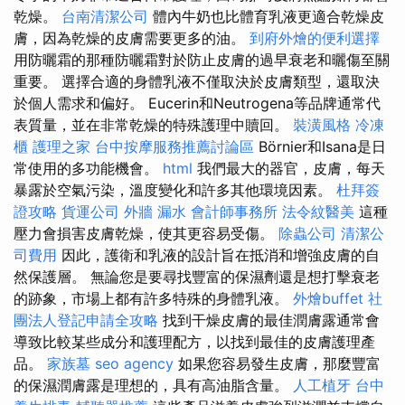
乾燥。
台南清潔公司
體內牛奶也比體育乳液更適合乾燥皮
膚，因為乾燥的皮膚需要更多的油。
到府外燴的便利選擇
用防曬霜的那種防曬霜對於防止皮膚的過早衰老和曬傷至關
重要。 選擇合適的身體乳液不僅取決於皮膚類型，還取決
於個人需求和偏好。 Eucerin和Neutrogena等品牌通常代
表質量，並在非常乾燥的特殊護理中贖回。
裝潢風格
冷凍
櫃
護理之家
台中按摩服務推薦討論區
Börnier和Isana是日
常使用的多功能機會。
html
我們最大的器官，皮膚，每天
暴露於空氣污染，溫度變化和許多其他環境因素。
杜拜簽
證攻略
貨運公司
外牆 漏水
會計師事務所
法令紋醫美
這種
壓力會損害皮膚乾燥，使其更容易受傷。
除蟲公司
清潔公
司費用
因此，護衛和乳液的設計旨在抵消和增強皮膚的自
然保護層。 無論您是要尋找豐富的保濕劑還是想打擊衰老
的跡象，市場上都有許多特殊的身體乳液。
外燴buffet
社
團法人登記申請全攻略
找到干燥皮膚的最佳潤膚露通常會
導致比較某些成分和護理配方，以找到最佳的皮膚護理產
品。
家族墓
seo agency
如果您容易發生皮膚，那麼豐富
的保濕潤膚露是理想的，具有高油脂含量。
人工植牙
台中