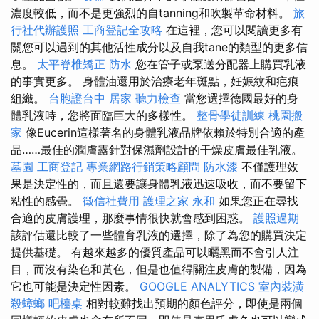
濃度較低，而不是更強烈的自tanning和吹製革命材料。
旅
行社代辦護照
工商登記全攻略
在這裡，您可以閱讀更多有
關您可以遇到的其他活性成分以及自我tane的類型的更多信
息。
太平脊椎矯正
防水
您在管子或泵送分配器上購買乳液
的事實更多。 身體油還用於治療老年斑點，妊娠紋和疤痕
組織。
台胞證台中
居家
聽力檢查
當您選擇德國最好的身
體乳液時，您將面臨巨大的多樣性。
整骨學徒訓練
桃園搬
家
像Eucerin這樣著名的身體乳液品牌依賴於特別合適的產
品……最佳的潤膚露針對保濕劑設計的干燥皮膚最佳乳液。
墓園
工商登記
專業網路行銷策略顧問
防水漆
不僅護理效
果是決定性的，而且還要讓身體乳液迅速吸收，而不要留下
粘性的感覺。
徵信社費用
護理之家 永和
如果您正在尋找
合適的皮膚護理，那麼事情很快就會感到困惑。
護照過期
該評估還比較了一些體育乳液的選擇，除了為您的購買決定
提供基礎。 有越來越多的優質產品可以曬黑而不會引人注
目，而沒有染色和黃色，但是也值得關注皮膚的製備，因為
它也可能是決定性因素。
GOOGLE ANALYTICS
室內裝潢
殺蟑螂
吧檯桌
相對較難找出預期的顏色評分，即使是兩個