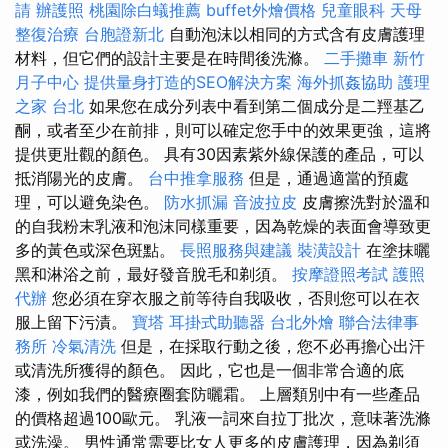
請
辦護照
桃園除白蟻推薦
buffet外燴價格
兒童眼科
天母
整復治療
台胞證新北
自動泡沫以相同的方式含有皮膚護理
材料，但它們的設計主要是在時間後洗滌。
二手攤車
新竹
月子中心
提供量身打造的SEO解決方案
海外抓姦協助
護理
之家 台北
如果您在成分列表中看到第二個成分是二羥基乙
酮，或者至少在前排，則可以確定您手中的效果更強，這將
提供更壯觀的顏色。 具有30因素紫外線保護的產品，可以
抵消陽光的皮膚。
台中推拿服務
但是，通過適當的預處
理，可以避免染色。
防水抓漏
音波拉皮
皮膚擦洗對於溫和
的自我粉末乳液和泡沫同樣重要，因為乾燥的表面會導致更
多的黃色或深色斑點。
長照服務與建議
裝潢設計
在塗抹曬
黑和淋浴之前，最好發音脫毛和剃須。
按摩證照考試
護照
代辦
您必須在穿衣服之前等待自我吸收，否則您可以在衣
服上留下污漬。
寶塔
耳掛式助聽器
台北外燴
聯合法律事
務所
冷氣清洗
但是，在採取行動之後，您不必再擔心出汗
或清洗所獲得的顏色。 因此，它也是一個非常合適的底
漆，例如我們的醫療圈套防曬霜。 上層類別中有一些產品
的價格超過100歐元。 乳液一詞來自拉丁批次，意味著洗滌
或洗澡。 男性通常需要比女人更多的皮膚護理，因為剃須