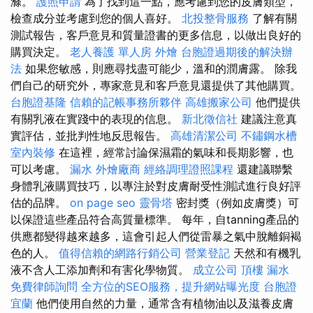
滌。
護照申請
為了找到這一點，應考慮到您的皮膚類型，
檢查成分並考慮到您的個人喜好。
北投整骨服務
了解有關
測試報告，客戶意見和質量證書的更多信息，以做出良好的
購買決定。
老人養護 單人房
外燴
台胞證過期後的解決辦
法
如果您敏感，則應尋找盡可能少，溫和的潤膚露。 除我
們自己的研究外，專家意見和客戶意見還提供了其他購買。
台胞證基隆
信賴的記帳事務所夥伴
高雄搬家公司
他們提供
有關乳液在實踐中的表現的信息。
新北徵信社
建議注意真
實評估，並批判性地反思報告。
高雄清潔公司
不鏽鋼水槽
室內裝修
在這裡，經常討論保濕霜的氣味和長期影響，也
可以考慮。
漏水
外燴廠商
經絡調理證照課程
還建議聯繫
身體乳液購買技巧，以專注於對皮膚耐受性測試進行良好評
估的品牌。
on page seo
靈骨塔
密封獎（例如皮膚獎）可
以保證這些產品符合高質量標準。 每年，自tanning產品的
供應都變得越來越多，這會引起人們從雷暴之氣中脫離銅褐
色的人。
值得信賴的網路行銷公司
營業登記
天然和有機乳
液不含人工添加劑和有害化學物質。
成立公司
頂樓 漏水
免費律師詢問
全方位的SEO服務，提升網站曝光度
台胞證
宜蘭
他們使用自然的力量，通常含有植物油以及滋養皮膚