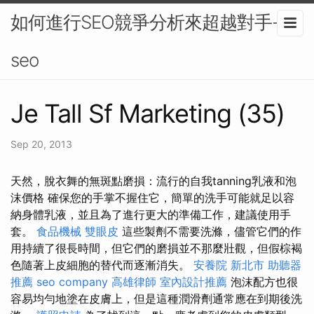
如何進行SEO競爭分析來超越對手-
seo
Je Tall Sf Marketing (35)
Sep 20, 2013
天然，脫衣舞的無斑點磨損：流行的自我tanning乳液和泡
沫價格 確保您的手掌不握住它，簡單的洗手可能就足以容
納身體乳液，並且為了進行更大的準備工作，建議使用手
套。
食品機械
雙眼皮
這些製劑不需要洗滌，儘管它們的作
用持續了很長時間，但它們的磨損並不那麼壯觀，但假棕褐
色隨著上皮細胞的替代而逐漸消失。
安養院 新北市
助聽器
推薦
seo company
高雄律師
室內設計推薦
泡沫配方也很
容易均勻地塗在皮膚上，但是這種潤滑劑通常應在到期後洗