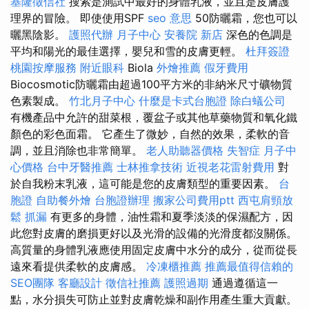
基隆徵信社
搜索是測試中最好的身體乳液，並且是皮膚護
理界的冒險。 即使使用SPF
seo 意思
50防曬霜，您也可以
曬黑陰影。
護照代辦
月子中心
安養院 新店
深色的色調是
平均和陽光的最佳選擇，嬰兒和雪的皮膚更輕。
杜拜簽證
桃園按摩服務
附近眼科
Biola
外燴推薦
假牙費用
Biocosmotic防曬霜由超過100平方米的非納米尺寸礦物質
色素製成。
竹北月子中心
什麼是卡式台胞證
除白蟻公司
有機產品中允許的甜菜根，覆盆子或其他草藥物質和氧化鐵
顏色的彩色面霜。 它產生了微妙，自然的效果，柔軟的音
調，並且消除也非常簡單。
老人助聽器價格
失智症
月子中
心價格
台中牙醫推薦
士林推拿技術
近視老花雷射費用
對
於自我粉末乳液，這可能是您的皮膚類型的重要因素。
台
胞證
自助餐外燴
台胞證辦理
搬家公司費用ptt
西屯肩頸放
鬆
抓漏
有更多的身體，油性霜和夏季淡淡的保濕配方，因
此您對皮膚的磨損更好以及光滑的設備的光滑度都沒關係。
高質量的身體乳液應使用固定皮膚中水分的成分，從而從長
遠來看提供柔軟的皮膚感。
冷凍櫃推薦
推薦最值得信賴的
SEO團隊
客廳設計
徵信社推薦
護照過期
通過遵循這一
點，水分損失可防止並對皮膚乾燥和副作用產生重大貢獻。