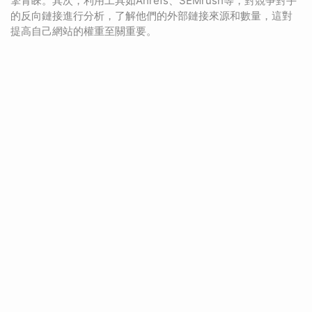
擎青睞。其次，利用工具如Ahrefs、SEMrush等，對競爭對手
的反向鏈接進行分析，了解他們的外部鏈接來源和數量，這對
提高自己網站的權重至關重要。