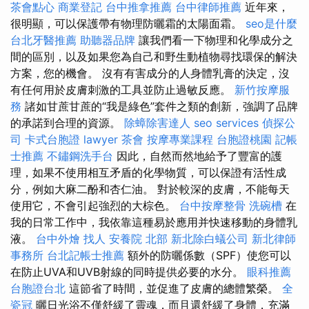
茶會點心
商業登記
台中推拿推薦
台中律師推薦
近年來，
很明顯，可以保護帶有物理防曬霜的太陽面霜。
seo是什麼
台北牙醫推薦
助聽器品牌
讓我們看一下物理和化學成分之
間的區別，以及如果您為自己和野生動植物尋找環保的解決
方案，您的機會。 沒有有害成分的人身體乳膏的決定，沒
有任何用於皮膚刺激的工具並防止過敏反應。
新竹按摩服
務
諸如甘蔗甘蔗的“我是綠色”套件之類的創新，強調了品牌
的承諾到合理的資源。
除蟑除害達人
seo services
偵探公
司
卡式台胞證
lawyer
茶會
按摩專業課程
台胞證桃園
記帳
士推薦
不鏽鋼洗手台
因此，自然而然地給予了豐富的護
理，如果不使用相互矛盾的化學物質，可以保證有活性成
分，例如大麻二酚和杏仁油。 對於較深的皮膚，不能每天
使用它，不會引起強烈的大棕色。
台中按摩整骨
洗碗槽
在
我的日常工作中，我依靠這種易於應用并快速移動的身體乳
液。
台中外燴
找人
安養院 北部
新北除白蟻公司
新北律師
事務所
台北記帳士推薦
額外的防曬係數（SPF）使您可以
在防止UVA和UVB射線的同時提供必要的水分。
眼科推薦
台胞證台北
這節省了時間，並促進了皮膚的總體繁榮。
全
瓷冠
曬日光浴不僅舒緩了靈魂，而且還舒緩了身體，充滿