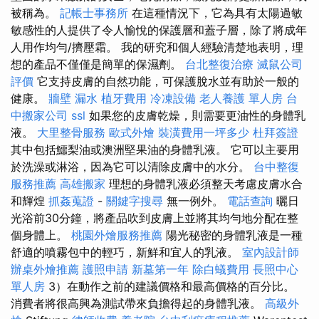
被稱為。
記帳士事務所
在這種情況下，它為具有太陽過敏
敏感性的人提供了令人愉悅的保護層和蓋子層，除了將成年
人用作均勻/擠壓霜。 我的研究和個人經驗清楚地表明，理
想的產品不僅僅是簡單的保濕劑。
台北整復治療
滅鼠公司
評價
它支持皮膚的自然功能，可保護脫水並有助於一般的
健康。
牆壁 漏水
植牙費用
冷凍設備
老人養護 單人房
台
中搬家公司
ssl
如果您的皮膚乾燥，則需要更油性的身體乳
液。
大里整骨服務
歐式外燴
裝潢費用一坪多少
杜拜簽證
其中包括鱷梨油或澳洲堅果油的身體乳液。 它可以主要用
於洗澡或淋浴，因為它可以清除皮膚中的水分。
台中整復
服務推薦
高雄搬家
理想的身體乳液必須整天考慮皮膚水合
和輝煌
抓姦蒐證
-
關鍵字搜尋
無一例外。
電話查詢
曬日
光浴前30分鐘，將產品吹到皮膚上並將其均勻地分配在整
個身體上。
桃園外燴服務推薦
陽光秘密的身體乳液是一種
舒適的噴霧包中的輕巧，新鮮和宜人的乳液。
室內設計師
辦桌外燴推薦
護照申請
新墓第一年
除白蟻費用
長照中心
單人房
3）在動作之前的建議價格和最高價格的百分比。
消費者將很高興為測試帶來負擔得起的身體乳液。
高級外