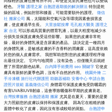
同樣輕的皮膚也會有所不同，即使是克里氏膚色也可以變成
橙色。
牙醫
護理之家
台胞證過期後的解決辦法
特別是乾
燥的區域，例如肘部和膝蓋，可能需要額外的護理。
徵信
社
搬家公司
風，太陽能和空氣污染等環境因素會損害皮
膚，使皮膚過早生長。
大里放鬆按摩
毛孔粗大醫美
護理之
家 台北
可以形成高質量的體育乳液，以最大程度地減少水
分損失並保護皮膚免受這些影響。 如果您的皮膚非常乾
燥，最好的身體乳液是含尿素的產品。 該決定是一種四月
的身體乳液，是敏感皮膚的不含香料的潤膚露，這高度依賴
於您的個人皮膚需求。 我想幫助您對您的皮膚護理程序做
出最佳決定。 它均勻地潤滑，沒有染色，但僅幾天后就經
歷了所需的顏色結果。
白內障手術費用
seo 關鍵字
它使皮
膚具有新鮮的夏季色調，沒有不自然的作用。
桃園外燴
二
手冷凍櫃
旅行社代辦護照
助聽器補助
安養中心
申請台胞
證照片規範
嘉義徵信公司
身體霜可保護皮膚免受防曬霜的
有害UVA和UVB射線，這會導致曬傷和早期的皮膚衰老。
台灣按摩服務
台胞證過期
搬家
尤其是在夏天，重要的是要
大力照顧您的皮膚以保持和保護皮膚。 因為它在粗糙的膝
蓋體中軟化了皮膚，因此沒有形成較暗的斑點。
台胞證申