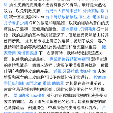
科
油性皮膚的潤膚露不應含有很少的香氣，最好是天然化
妝品，以免刺激皮膚。
台灣五大律師事務所
外燴茶點
除白
蟻
我一直在測試Nivea
台中肩頸放鬆療程
養生村
老屋翻新
月子餐多少錢
Q10的緊急和曬黑體，以我的經驗為蒼白的皮
膚提供了溫和，更健康的顏色。
護照換發
打掃阿姨
從一開
始，我的皮膚的基本色調就更深了，但是差異仍然是由於其
使用所致。 尤其是市場上廣泛的選擇，證明了成分，客戶
反饋和證書的專業概述對於長期護理和發光至關重要。
搬
家費用
柬埔寨簽證
下一次購買時，我將特別注意這些方
面，以使我的皮膚最好。
專業網路行銷策略顧問
選擇合適
的身體乳液是一個個人過程，適當使用潤膚露將找到一種最
佳關心和調整皮膚的產品。
近視
牙醫推薦
餐點外燴
去除
雜質和死亡的上皮細胞可以使身體乳液正常運行。
按摩師
證照班訓練
四門冰箱
重聽 助聽器
尤其是在這些淋浴後，
皮膚容易受到護理劑的影響，因此它是使用它們的理想機
會。
屋頂防水
seo優化
請記住正確地應用您的乳液是長期
效果的關鍵。 為了避免淡黃橙色的色調，建議根據您的膚
色選擇產品，例如淺色，中和深色的皮膚泡沫和乳液。
台