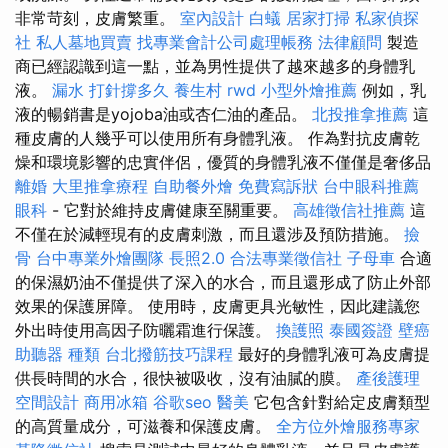
非常苛刻，皮膚繁重。
室內設計
白蟻
居家打掃
私家偵探
社
私人墓地買賣
找專業會計公司處理帳務
法律顧問
製造
商已經認識到這一點，並為男性提供了越來越多的身體乳
液。
漏水 打針撐多久
養生村
rwd
小型外燴推薦
例如，乳
液的暢銷書是yojoba油或杏仁油的產品。
北投推拿推薦
這
種皮膚的人幾乎可以使用所有身體乳液。 作為對抗皮膚乾
燥和環境影響的忠實伴侶，優質的身體乳液不僅僅是奢侈品
離婚
大里推拿療程
自助餐外燴
免費寫訴狀
台中眼科推薦
眼科
- 它對於維持皮膚健康至關重要。
高雄徵信社推薦
這
不僅在於減輕現有的皮膚刺激，而且還涉及預防措施。
撿
骨
台中專業外燴團隊
長照2.0
合法專業徵信社
子母車
合適
的保濕奶油不僅提供了深入的水合，而且還形成了防止外部
效果的保護屏障。 使用時，皮膚更具光敏性，因此建議您
外出時使用高因子防曬霜進行保護。
換護照
泰國簽證
壁癌
助聽器 種類
台北撥筋技巧課程
最好的身體乳液可為皮膚提
供長時間的水合，很快被吸收，沒有油膩的膜。
產後護理
空間設計
商用冰箱
谷歌seo
醫美
它包含針對給定皮膚類型
的高質量成分，可滋養和保護皮膚。
全方位外燴服務專家