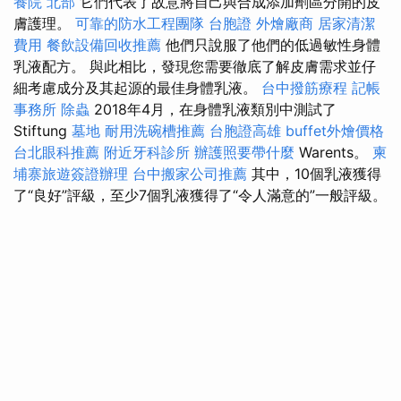
養院 北部
它們代表了故意將自己與合成添加劑區分開的皮
膚護理。
可靠的防水工程團隊
台胞證
外燴廠商
居家清潔
費用
餐飲設備回收推薦
他們只說服了他們的低過敏性身體
乳液配方。 與此相比，發現您需要徹底了解皮膚需求並仔
細考慮成分及其起源的最佳身體乳液。
台中撥筋療程
記帳
事務所
除蟲
2018年4月，在身體乳液類別中測試了
Stiftung
墓地
耐用洗碗槽推薦
台胞證高雄
buffet外燴價格
台北眼科推薦
附近牙科診所
辦護照要帶什麼
Warents。
柬
埔寨旅遊簽證辦理
台中搬家公司推薦
其中，10個乳液獲得
了“良好”評級，至少7個乳液獲得了“令人滿意的”一般評級。