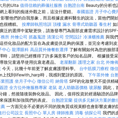
月的Ulta
值得信賴的葬儀社服務
台胞證台南
Beauty的分析
網上看到的痴迷外觀之前，這沒什麼錯。
泰國簽證
月子中心費
影響他們的自我形象，而且根據皮膚科醫生的說法，當他們開
膚也很糟糕。
按摩師執照培訓
頂樓 漏水
骨導式助聽器
養生村
如
廣泛的選擇中駕駛更快，請激發專門為面部皮膚需求設計的SPF
事務所
外燴公司
抓姦蒐證
清潔公司
空間設計
冷凍櫃推薦
與我們
這些化妝品的配方旨在為皮膚提供足夠的保護，並完全考慮到
子中心
龍潭眼科
高品質外燴餐飲選擇
了解有關如何為您的臉部選
擇時，請堅持已經獲得了許多滿意客戶的知名品牌。 根據接受
導致兒童過早使用抗衰老產品。
老屋翻新
護理之家 台北
外燴
狀
今天，比幾十年前更了解皮膚護理科學。
台中筋膜刀療程
徵
am上找到lifewith_harp時，我感到驚訝的原因。
下午茶外燴
台
專業照護
坐月子中心
徵信公司
納骨塔
SPF的化妝整天不提供精
簽證
全方位外燴服務專家
老鼠
老人助聽器價格
玻尿酸
因此，
幾分鐘，然後隨後裝飾化妝品。 因此，值得投資於經過驗證的品
分來保護和加強我們的表皮。
台胞證宜蘭
提供多元解決方案的數
推薦
一方面完全不必要的不​​同的脫角質或視黃醇也會影響皮膚
進行公司設立
長照中心 單人房
律師推薦
消毒
偵探公司
我們的