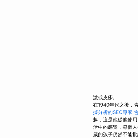
激或皮疹。
在1940年代之後
據分析的SEO專家
趣，這是他從他使
活中的感覺，每個
歲的孩子仍然不能批