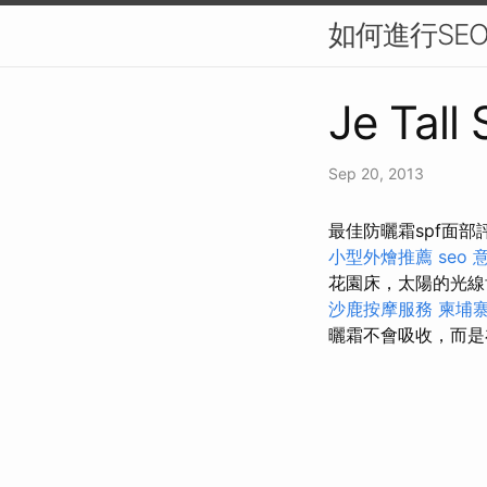
如何進行SE
Je Tall
Sep 20, 2013
最佳防曬霜spf面
小型外燴推薦
seo 
花園床，太陽的光
沙鹿按摩服務
柬埔
曬霜不會吸收，而是