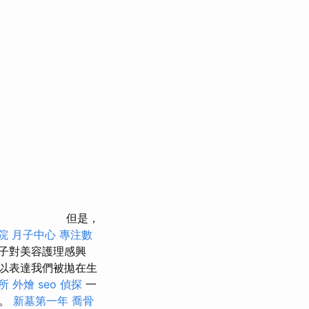
但是，
院
月子中心
專注數
子對美容護理感興
以表達我們被拋在生
所
外燴
seo
偵探
一
片。
新墓第一年
喬骨