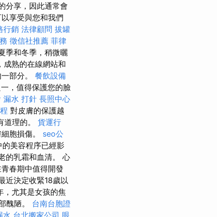
的分享，因此通常會
可以享受與您和我們
路行銷
法律顧問
拔罐
服務
徵信社推薦
菲律
夏季和冬季，稍微曬
，成熟的在線網站和
的一部分。
餐飲設備
之一，值得保護您的臉
燴
漏水 打針
長照中心
療程
對皮膚的保護越
是有道理的。
貨運行
膚細胞損傷。
seo公
中的美容程序已經影
老的乳霜和血清。 心
在青春期中值得開發
k最近決定收緊18歲以
年，尤其是女孩的焦
臉部醜陋。
台南台胞證
漏水
台北搬家公司
眼