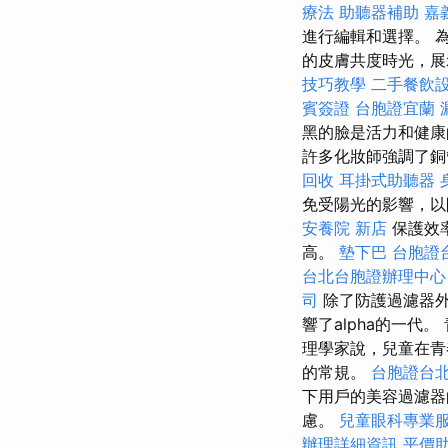
療法
助聽器補助
嘉
進行編輯和選擇。 
的皮膚共度時光，
技巧教學
二手餐飲
賓簽證
台胞證宜蘭
黑的臉是活力和健
許多化妝師強調了銅
回收
耳掛式助聽器
免受陽光的影響，
安養院 新店
保護效
高。
墊下巴
台胞證
台北台胞證辦理中心
司
除了防護過濾器外
響了alpha的一
理學家說，兒童在青
的常規。
台胞證台
下用戶的美容過濾
慮。
兒童眼科專業
辦理詳細資訊
平價