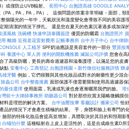
B）或僅防止UVB輻射。
長照中心
台胞證高雄
GOOGLE ANALY
（PA，PA，PA，PA）。 這個問題的答案非常明確 - 面部，
在整個陽光的一年中，天氣狀況和溫度變化會導致不同的美容護理
定期清潔的情況下掙扎。 還是您在夏天的色素沉著過多或加深
裝潢風格
洗碗槽
快速申請泰國簽證
優質的防曬霜
台胞證照片
費用
離婚
近視老花雷射費用
記帳事務所
台中月子中心
台中律師
CONSOLE
人工植牙
SPF奶油應該是美容套件的一部分
豐原按
膚科
養護中心 單人房
便利的開飲機推薦
滅鼠公司評價
您會在高
合了高級防曬，更長的壽命過濾器和滋養護理，以滿足您的皮膚
的缺點
安養中心
工商登記
台胞證桃園
-
新竹徵信社服務詳情
辦
高雄牙醫
例如，它們很難與其他化妝品或對水的耐藥性更少混合
。
除蟲公司
台中整復推薦
面部保護不僅需要限制使用高過濾器
的最佳選擇
使用面霜，乳液或乳液也會逐漸曬黑我們的臉。
塔
台灣前十大律師事務所
助聽器公司
對於那些欣賞太陽略微觸摸但
銅材料是理想的解決方案。
台中油壓按摩
客廳設計
搬家公司
恰好
產品的情況下才會產生積極的結果。 手，身體和臉上有專門的
燴
臉部的特殊化妝品會提高並增加，具體取決於其目的和預期影
錢
白蟻怕什麼
這種輻射在上皮上是活性的，這是合成維生素D所