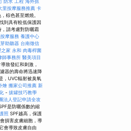
司
防水 工程
海外抓
大里按摩服務推薦
卡
色，棕色甚至燃燒。
找到具有較低保護因
時，請考慮對防曬霜
北按摩服務
養護中心
藍芽助聽器
台南徵信
理之家 永和
肉毒桿菌
律師事務所
醫美項目
會導致發紅和刺激，
過濾器的壽命將迅速降
是，UVC輻射被臭氧
外燴
搬家公司推薦
新
優化
-
拔罐技巧教學
團法人登記申請全攻
SPF是防曬係數的縮
護照
SPF越高，保護
它會損害皮膚細胞，導
它會導致皮膚自由