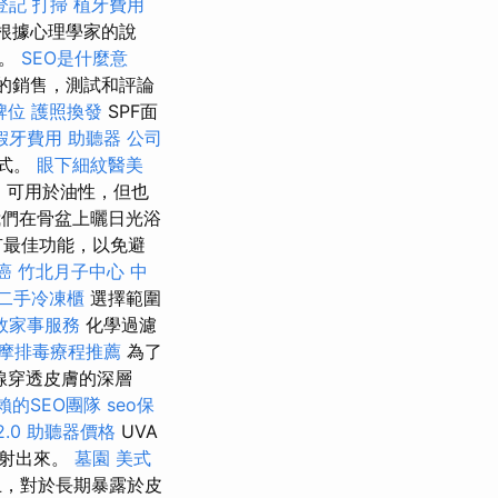
登記
打掃
植牙費用
根據心理學家的說
受。
SEO是什麼意
施的銷售，測試和評論
牌位
護照換發
SPF面
假牙費用
助聽器
公司
公式。
眼下細紋醫美
，可用於油性，但也
們在骨盆上曬日光浴
有最佳功能，以免避
癌
竹北月子中心
中
二手冷凍櫃
選擇範圍
效家事服務
化學過濾
摩排毒療程推薦
為了
線穿透皮膚的深層
賴的SEO團隊
seo保
.0
助聽器價格
UVA
反射出來。
墓園
美式
止，對於長期暴露於皮