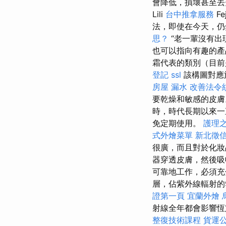
會降低，損壞甚至丟
Lili
台中推拿服務
F
法，即使在今天，仍
思？
“老一輩沒有出
也可以指向有趣的
霜代表的類別（目前
登記
ssl
該構圖對應
房屋 漏水
改善法令
要乾燥和敏感的皮
時，時代長期以來一
免定期使用。
護理之
式外燴菜單
新北徵
很廣，而且對於化妝
器穿透皮膚，然後吸
可靠地工作，必須充
層，佔紫外線輻射的
證第一頁
宜蘭外燴
射線全年都會影響恆
整復技術課程
貨運