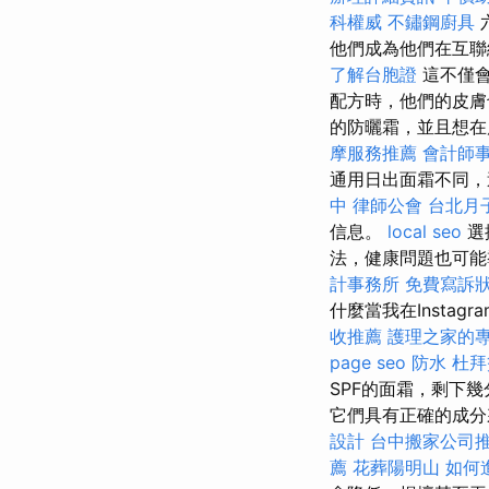
科權威
不鏽鋼廚具
六
他們成為他們在互聯
了解台胞證
這不僅會
配方時，他們的皮
的防曬霜，並且想在
摩服務推薦
會計師
通用日出面霜不同，
中
律師公會
台北月
信息。
local seo
選
法，健康問題也可能
計事務所
免費寫訴
什麼當我在Instagr
收推薦
護理之家的
page seo
防水
杜拜
SPF的面霜，剩下
它們具有正確的成
設計
台中搬家公司
薦
花葬陽明山
如何