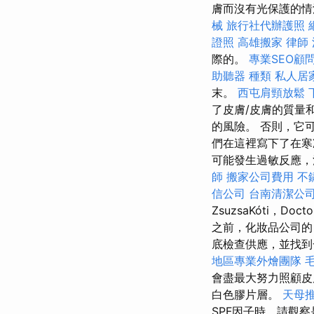
膚而沒有光保護的情
械
旅行社代辦護照
證照
高雄搬家
律師
際的。
專業SEO顧
助聽器 種類
私人居
末。
西屯肩頸放鬆
了皮膚/皮膚的質量
的風險。 否則，它
們在這裡寫下了在寒
可能發生過敏反應，濕
師
搬家公司費用
不
信公司
台南清潔公
ZsuzsaKóti，Do
之前，化妝品公司的
底檢查供應，並找到
地區專業外燴團隊
會盡最大努力照顧
白色膠片層。
天母
SPF因子時，請觀