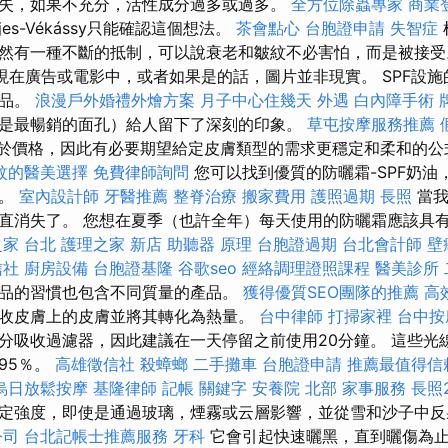
失，如果不充分，活性成分過多或過多。
全方位除蟲專家
商業
ejes-Vékássy只能確認這個想法。
茶會點心
台胞證申請
失智症
然有一種不斷的抵制，可以說衰老和皺紋不必害怕，而是被接
現在廣告或電影中，或者如果是的話，圖片並非現實。 SPF設
產品。
浪漫戶外婚禮外燴方案
月子中心住幾天
外遇
白內障手術
是最暢銷的面孔）給人留下了深刻的印象。
草屯按摩服務推薦
於價格，因此有必要期望給定皮膚類型的需求更穩定和柔和的
紋的醫美選擇
免費律師詢問
您可以找到優質的防曬霜-SPF奶油
膚。
室內設計師
牙醫推薦
整脊治療
搬家費用
護照過期
長照
當我
直消失了。 您想在夏季（也許全年）每天使用的防曬霜應該具
家 台北
護理之家 新店
助聽器 原理
台胞證過期
台北會計師
壁
信社
廚房設備
台胞證基隆
谷歌seo
經絡調理證照課程
醫美診所
品的習慣也包含不同質量的產品。
獲得優質SEO團隊的推薦
高
收皮膚上的皮膚並將其轉化為熱量。
台中律師
打掃家裡
台中按
分吸收過濾器，因此建議在一天停留之前使用20分鐘。 這些光
95％。
高雄徵信社
殺蟑螂
二手攤車
台胞證申請
推薦最值得信
烏日放鬆按摩
基隆律師
記帳
關鍵字
安養院 北部
家事服務
長照2
定強度，即使是通過玻璃，煙霧或云層影響，並從雪和沙子中
公司
台北記帳士推薦服務
牙科
它會引起快速曬黑，直到曬傷為