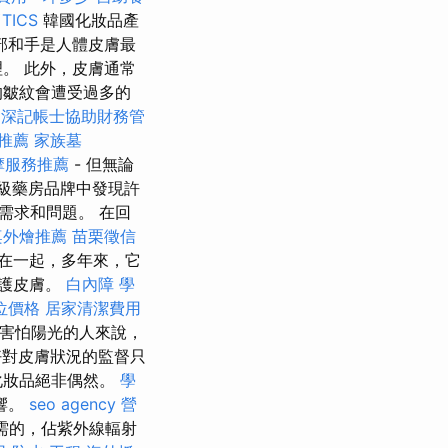
TICS
韓國化妝品產
頸部和手是人體皮膚最
。 此外，皮膚通常
的皺紋會遭受過多的
資深記帳士協助財務管
推薦
家族墓
摩服務推薦
- 但無論
級藥房品牌中發現許
需求和問題。 在回
桌外燴推薦
苗栗徵信
在一起，多年來，它
保護皮膚。
白內障
學
位價格
居家清潔費用
害怕陽光的人來說，
對皮膚狀況的監督只
化妝品絕非偶然。
學
響。
seo agency
營
需的，佔紫外線輻射