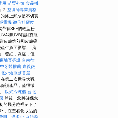
費用
苗栗外燴
食品機
新？
整復師專業資格
家的路上卸妝是不切實
靜電機
徵信社價位
或帶有SPF的輕型粉
VA和UVB輻射克服
致皮膚灼熱和皮膚癌
產生負面影響。 我
燥，發紅，炎症，但
柬埔寨簽證
台南律
中牙醫推薦
嘉義徵
台北外燴服務首選
，在第二次世界大戰
部保護產品，值得徹
臉。
臥式冷凍櫃
台北
潔
然後，您將確保您
初的幾分鐘裡留下了
外，在查看化妝品的
費用一坪多少
自助餐