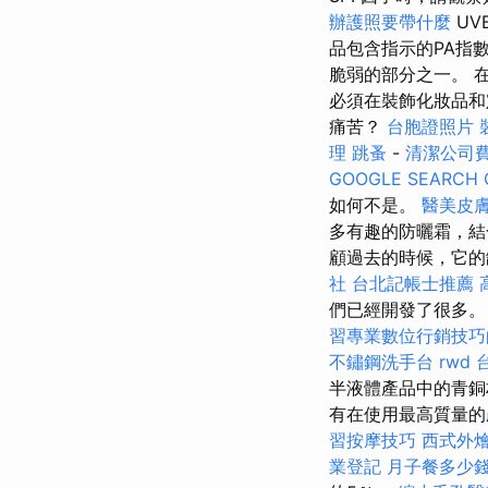
辦護照要帶什麼
UV
品包含指示的PA指數
脆弱的部分之一。 
必須在裝飾化妝品和
痛苦？
台胞證照片
理
跳蚤
-
清潔公司
GOOGLE SEARCH 
如何不是。
醫美皮
多有趣的防曬霜，結
顧過去的時候，它
社
台北記帳士推薦
們已經開發了很多
習專業數位行銷技巧
不鏽鋼洗手台
rwd
半液體產品中的青
有在使用最高質量的
習按摩技巧
西式外
業登記
月子餐多少