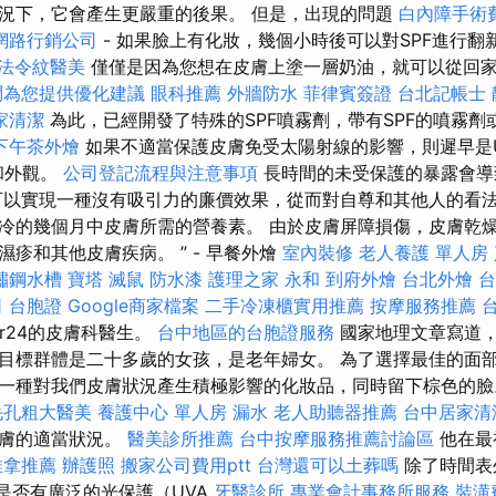
況下，它會產生更嚴重的後果。 但是，出現的問題
白內障手術
網路行銷公司
- 如果臉上有化妝，幾個小時後可以對SPF進行翻
法令紋醫美
僅僅是因為您想在皮膚上塗一層奶油，就可以從回
問為您提供優化建議
眼科推薦
外牆防水
菲律賓簽證
台北記帳士
家清潔
為此，已經開發了特殊的SPF噴霧劑，帶有SPF的噴霧劑
下午茶外燴
如果不適當保護皮膚免受太陽射線的影響，則遲早是U
和外觀。
公司登記流程與注意事項
長時間的未受保護的暴露會導
可以實現一種沒有吸引力的廉價效果，從而對自尊和其他人的看法
冷的幾個月中皮膚所需的營養素。 由於皮膚屏障損傷，皮膚乾
疹和其他皮膚疾病。 ” - 早餐外燴
室內裝修
老人養護 單人房
鏽鋼水槽
寶塔
滅鼠
防水漆
護理之家 永和
到府外燴
台北外燴
台
司
台胞證
Google商家檔案
二手冷凍櫃實用推薦
按摩服務推薦
ctor24的皮膚科醫生。
台中地區的台胞證服務
國家地理文章寫道
目標群體是二十多歲的女孩，是老年婦女。 為了選擇最佳的面
一種對我們皮膚狀況產生積極影響的化妝品，同時留下棕色的
毛孔粗大醫美
養護中心 單人房
漏水
老人助聽器推薦
台中居家清
皮膚的適當狀況。
醫美診所推薦
台中按摩服務推薦討論區
他在最
推拿推薦
辦護照
搬家公司費用ptt
台灣還可以土葬嗎
除了時間表
察是否有廣泛的光保護（UVA
牙醫診所
專業會計事務所服務
裝潢