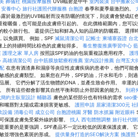
美
葬儀社
桃園按摩服務
UVB輻射是中午
室內裝潢
台中搬家公
-
安養中心
旅行社護照代辦服務
台胞證
春季和夏季最激烈的。
露於最激烈的UVB輻射而沒有防曬的情況下，則皮膚會變成紅
重複曬傷，也可能是由皮膚癌引起的。 在此價格範圍內，您可以
霜的較小旅行包。 還提供已知和鮮為人知的品牌的防曬霜。 選擇
，以免購買。 例如，SPF
滅鼠清潔公司
記帳士
柬埔寨簽證
台
膚上的持續時間比棕色的皮膚短得多。
養生整復推廣學習中心
案
護理之家 單人房
按照該SPF奶油的包裝重複該應用程序。
護
心
高雄清潔公司
台中筋膜放鬆療程推薦
室內設計推薦
台灣五大
配
在患有酒渣鼻和濕疹等炎症性皮膚疾病的患者中，他們可能
敏感的皮膚類型。 如果您在戶外，SPF奶油，汗水和毛巾，則
品層。 它們分解了活生物體的DNA，並產生致命作用。 幸運的
。 所有這些都會影響其自然平衡和防止外部因素的能力。
到府
代簡約主臥室設計
輔聽器
膚色的某些部分也有特殊的需求
seo
和嘴唇對太陽或霜凍損害更敏感。
護照申請
居家清潔300元
社
飲設備
消毒公司
成立公司
台胞證桃園
牙醫
防水抓漏
附近眼科
可保護皮膚免受紫外線的影響。
找人
西屯體態調整
旅行社代辦
是重要的是要強調，SPF產品不一定比較低的因素保護皮膚。 
過敏並增強色素斑的形成。
提供量身打造的SEO解決方案
換護照