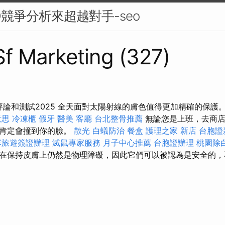
O競爭分析來超越對手-seo
 Sf Marketing (327)
部評論和測試2025 全天面對太陽射線的膚色值得更加精確的保護
意思
冷凍櫃
假牙
醫美
客廳
台北整骨推薦
無論您是上班，去商店，
線肯定會撞到你的臉。
散光
白蟻防治
餐盒
護理之家 新店
台胞證
寨旅遊簽證辦理
滅鼠專家服務
月子中心推薦
台胞證辦理
桃園除
在保持皮膚上仍然是物理障礙，因此它們可以被認為是安全的，