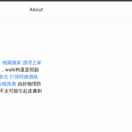
About
。
桃園搬家
護理之家
walk狗還是照顧
新北
打掃阿姨價格
白蟻推薦
由於物理防
不太可能引起皮膚刺