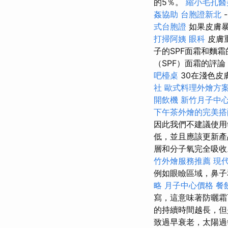
的5％。
縮小毛孔醫
姦協助
台胞證新北
式台胞證
如果皮膚暴
打掃阿姨
眼科
皮膚
子的SPF面霜和麵
（SPF）面霜的評論
吧檯桌
30在淺色皮
社
歐式料理外燴方
開飲機
新竹月子中
下午茶外燴的完美搭
因此我們不建議使用
低，並且應該更新產
層和分子氧完全吸收
竹外燴服務推薦
現
例如眼瞼區域，鼻子
略
月子中心價格
餐
寫，這意味著防曬霜
的持續時間越長，但
致過早衰老，太陽