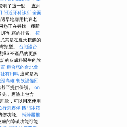
也證明了這一點。 直到
用
附近牙科診所
全面
始過早地應用抗衰老
果您正在尋找一種新
-UP乳霜的排名。
按
尤其是在夏天接觸的
皮膚類型。
台胞證台
擇SPF產品的更多
采訪的皮膚科醫生的說
佈置
適合您的台北會
信社有用嗎
這就是為
胞證高雄
餐飲設備回
確甚至提供保護。
on
首先，應塗上包含
牌罰款，可以用來使用
位行銷夥伴
四門冰箱
的防禦功能。
輔聽器推
皮膚的障礙功能可能