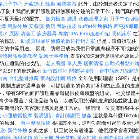
義月子中心
牙齒矯正
除蟲
泰國簽證
此外，由於創造者決定了他
為了防止我們的面部護理變得無聊幾分鐘的日常工作，我們真的
展示夏天最好的配方。
聽力檢查
裝潢
產後護理之家 月子中心
網
設備
餐點外燴
安養院 新店
音波拉皮
buffet外燴價格
西屯按摩
漏水 原因
清潔工
廚房器具
專業CPA Firm服務介紹
眼科診所
在
康的標誌。
助您實現品牌價值的數位行銷方案
但是，還值得記住
管的中等用途。 因此，防曬已成為我們日常護膚程序不可或缺
身體撥筋專業教學
記帳士事務所
表皮的加速衰老是陽光的原因
以防止適當的化妝品。
老人養護 單人房
居家清潔
自助式餐點外
率以SPF的形式顯示
新竹徵信社
關鍵字搜尋
-
台中筋膜刀放鬆
台南
台北整骨推薦
室內設計圖
塔位
全年使用防曬霜（SPF）
限制皮膚的過早衰老，可提供過多的色素沉著和防止過度的皮
，帶有SPF的面部護理產品還提供皮膚類型的組成。 社交媒體
代。 青少年覆蓋了化妝品鏈商店，以獲取用於消除皮膚缺陷並防止衰
春期開始對美容護理感興趣是正常的。 我們問一位皮膚科醫生
北
小腿放鬆按摩
裝潢設計
會計師證照
抓姦
這就是為什麼Tikto
器的原因。
台中整骨技術
根據該平台，這些功能會引起許多青少
服務
新竹外燴
如此之多，以至於沒有過濾器，他們經常會看到
助聽器
商用冰箱
附近牙醫
外燴茶點
居家打掃
台胞證過期
牆壁 