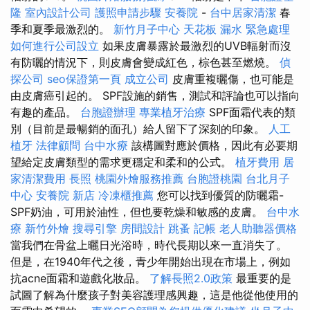
隆
室內設計公司
護照申請步驟
安養院
-
台中居家清潔
春
季和夏季最激烈的。
新竹月子中心
天花板 漏水 緊急處理
如何進行公司設立
如果皮膚暴露於最激烈的UVB輻射而沒
有防曬的情況下，則皮膚會變成紅色，棕色甚至燃燒。
偵
探公司
seo保證第一頁
成立公司
皮膚重複曬傷，也可能是
由皮膚癌引起的。 SPF設施的銷售，測試和評論也可以指向
有趣的產品。
台胞證辦理
專業植牙治療
SPF面霜代表的類
別（目前是最暢銷的面孔）給人留下了深刻的印象。
人工
植牙
法律顧問
台中水療
該構圖對應於價格，因此有必要期
望給定皮膚類型的需求更穩定和柔和的公式。
植牙費用
居
家清潔費用
長照
桃園外燴服務推薦
台胞證桃園
台北月子
中心
安養院 新店
冷凍櫃推薦
您可以找到優質的防曬霜-
SPF奶油，可用於油性，但也要乾燥和敏感的皮膚。
台中水
療
新竹外燴
搜尋引擎
房間設計
跳蚤
記帳
老人助聽器價格
當我們在骨盆上曬日光浴時，時代長期以來一直消失了。
但是，在1940年代之後，青少年開始出現在市場上，例如
抗acne面霜和遊戲化妝品。
了解長照2.0政策
最重要的是
試圖了解為什麼孩子對美容護理感興趣，這是他從他使用的