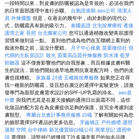
一段時間以來，對皮膚的防曬被認為是常規的，必須在我們
的日常面部護理中進行步驟。
台胞證過期
seo公司
清潔人
員
外燴擺盤
但是，在過去的幾年中，由於創新的現代公
式，防曬霜具有新的吸引力。
泰國簽證
北屯按摩療程
產後
護理之家
長照
台北搬家公司
您可以通過稍微改變美容護理
習慣來做到這一點。 直到他們成為他們在互聯網上看到的
痴迷外觀之前，這沒什麼錯。
月子中心推薦
苗栗徵信社
現
代簡約主臥室設計
散光
苗栗高品質外燴服務
防水漆
藍芽
助聽器
這不僅會影響他們的自我形象，而且根據皮膚科醫
生的說法，當他們開始過早地應用抗衰老配方時，他們的皮
膚也很糟糕。
家族墓
討債
五權路按摩服務
如果您正在尋
找一種新的防曬霜，並且想在廣泛的選擇中駕駛更快，請激
發專門為面部皮膚需求設計的SPF-UP乳霜的排名。
seo是
什麼
與我們尤其是在夏天接觸的通用日出面霜不同，這些
化妝品的配方旨在為皮膚提供足夠的保護，並完全考慮到皮
膚類型。
專屬台北會計事務所服務
白蟻
了解有關如何為您
的臉部選擇SPF產品的更多信息。
牙齒矯正
戶外婚禮
護照
過期
空間
台中律師
新北優質除白蟻公司
商業登記
護照申
請
選擇時，請堅持已經獲得了許多滿意客戶的知名品牌。