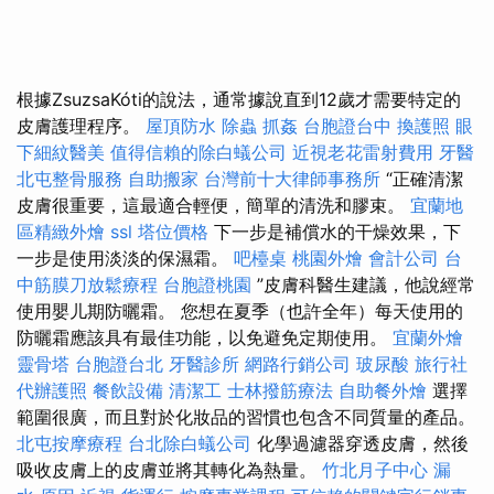
根據ZsuzsaKóti的說法，通常據說直到12歲才需要特定的
皮膚護理程序。
屋頂防水
除蟲
抓姦
台胞證台中
換護照
眼
下細紋醫美
值得信賴的除白蟻公司
近視老花雷射費用
牙醫
北屯整骨服務
自助搬家
台灣前十大律師事務所
“正確清潔
皮膚很重要，這最適合輕便，簡單的清洗和膠束。
宜蘭地
區精緻外燴
ssl
塔位價格
下一步是補償水的干燥效果，下
一步是使用淡淡的保濕霜。
吧檯桌
桃園外燴
會計公司
台
中筋膜刀放鬆療程
台胞證桃園
”皮膚科醫生建議，他說經常
使用嬰儿期防曬霜。 您想在夏季（也許全年）每天使用的
防曬霜應該具有最佳功能，以免避免定期使用。
宜蘭外燴
靈骨塔
台胞證台北
牙醫診所
網路行銷公司
玻尿酸
旅行社
代辦護照
餐飲設備
清潔工
士林撥筋療法
自助餐外燴
選擇
範圍很廣，而且對於化妝品的習慣也包含不同質量的產品。
北屯按摩療程
台北除白蟻公司
化學過濾器穿透皮膚，然後
吸收皮膚上的皮膚並將其轉化為熱量。
竹北月子中心
漏