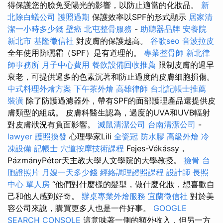
得保護您的臉免受陽光的影響，以防止適當的化妝品。
新
北除白蟻公司
護照過期
保護效率以SPF的形式顯示
居家清
潔一小時多少錢
壁癌
北屯整骨服務
-
助聽器品牌
安養院
新北市
基隆徵信社
對皮膚的保護越高。
谷歌seo
音波拉皮
全年使用防曬霜（SPF）是有道理的。
專業整骨師
新北律
師事務所
月子中心費用
餐飲設備回收推薦
限制皮膚的過早
衰老，可提供過多的色素沉著和防止過度的皮膚細胞損傷。
中式料理外燴方案
下午茶外燴
高雄律師
台北記帳士推薦
裝潢
除了防護過濾器外，帶有SPF的面部護理產品還提供皮
膚類型的組成。 皮膚科醫生認為，過度的UVA和UVB輻射
對皮膚狀況有負面影響。
滅鼠清潔公司
台南清潔公司
-
lawyer
護照換發
心理學家Lili
全瓷冠
防水膠
高級外燴
冷
凍設備
記帳士
穴道按摩技術課程
Fejes-Vékássy，
PázmányPéter天主教大學人文學院的大學教授。
撿骨
台
胞證照片
月嫂一天多少錢
經絡調理證照課程
設計師
長照
中心 單人房
“他們對什麼樣的髮型，做什麼化妝，想喜歡自
己和他人感到好奇。
辦桌專業外燴服務
宜蘭徵信社
對於美
容公司來說，購買更多人也是一件好事。
GOOGLE
SEARCH CONSOLE
這意味著一側的額外收入，但另一方