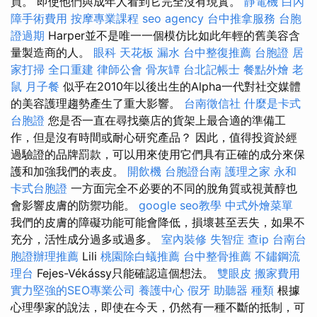
買。 即使他們與成年人看到它完全沒有現實。
靜電機
白內
障手術費用
按摩專業課程
seo agency
台中推拿服務
台胞
證過期
Harper並不是唯一一個模仿比如此年輕的舊美容含
量製造商的人。
眼科
天花板 漏水
台中整復推薦
台胞證
居
家打掃
全口重建
律師公會
骨灰罈
台北記帳士
餐點外燴
老
鼠
月子餐
似乎在2010年以後出生的Alpha一代對社交媒體
的美容護理趨勢產生了重大影響。
台南徵信社
什麼是卡式
台胞證
您是否一直在尋找藥店的貨架上最合適的準備工
作，但是沒有時間或耐心研究產品？ 因此，值得投資於經
過驗證的品牌罰款，可以用來使用它們具有正確的成分來保
護和加強我們的表皮。
開飲機
台胞證台南
護理之家 永和
卡式台胞證
一方面完全不必要的不​​同的脫角質或視黃醇也
會影響皮膚的防禦功能。
google seo教學
中式外燴菜單
我們的皮膚的障礙功能可能會降低，損壞甚至丟失，如果不
充分，活性成分過多或過多。
室內裝修
失智症
查ip
台南台
胞證辦理推薦
Lili
桃園除白蟻推薦
台中整骨推薦
不鏽鋼流
理台
Fejes-Vékássy只能確認這個想法。
雙眼皮
搬家費用
實力堅強的SEO專業公司
養護中心
假牙
助聽器 種類
根據
心理學家的說法，即使在今天，仍然有一種不斷的抵制，可