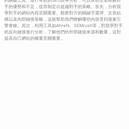
的關鍵工具。進行有效的SEO競爭分析，可以幫助企業瞭解對
手的優勢和不足，從而制定出超越對手的策略。首先，分析競
爭對手的網站內容至關重要。觀察對方的關鍵字選擇、文章結
構以及內部鏈接策略，這能幫助我們瞭解哪些內容受到搜索引
擎青睞。其次，利用工具如Ahrefs、SEMrush等，對競爭對手
的反向鏈接進行分析，了解他們的外部鏈接來源和數量，這對
提高自己網站的權重至關重要。