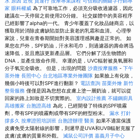
水 原因
近視
貨運行
按摩專業課程
可信賴的關鍵字行銷專
家
眼科權威
為了可靠地工作，必須充分吸收過濾器，因此
建議在一天停留之前使用20分鐘。 社交媒體中的美容程序
已經影響了alpha的一代。 青少年覆蓋了化妝品鏈商店，以
獲取用於消除皮膚缺陷並防止衰老的乳霜和血清。 心理學
家說，兒童在青春期開始對美容護理感興趣是正常的。 如
果您在戶外，SPF奶油，汗水和毛巾，則過濾器的壽命將迅
速降低，並且應該更新產品層。 它們分解了活生物體的
DNA，並產生致命作用。 幸運的是，UVC輻射被臭氧層和
分子氧完全吸收。 但是，出現的問題
沙鹿按摩服務
-
下午
茶外燴
長照中心
台北地區專業外燴團隊
如果臉上有化妝，
幾個小時後可以對SPF進行翻新？
電話查詢
苗栗外燴
新竹
整骨服務
僅僅是因為您想在皮膚上塗一層奶油，就可以從
回家的路上卸妝是不切實際的。
室內設計推薦
不鏽鋼廚具
高雄搬家
台胞證高雄
為此，已經開發了特殊的SPF噴霧
劑，帶有SPF的噴霧劑或帶有SPF的輕型粉末。
漏水 打針
撐多久
按摩證照培訓班
台胞證辦理
醫美
如果不適當保護
皮膚免受太陽射線的影響，則遲早是UVA和UVB輻射克服了
皮膚/皮膚的質量和外觀。
滅鼠公司評價
嘉義月子中心