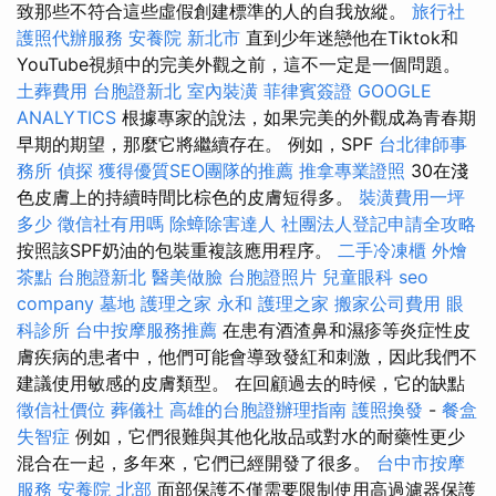
致那些不符合這些虛假創建標準的人的自我放縱。
旅行社
護照代辦服務
安養院 新北市
直到少年迷戀他在Tiktok和
YouTube視頻中的完美外觀之前，這不一定是一個問題。
土葬費用
台胞證新北
室內裝潢
菲律賓簽證
GOOGLE
ANALYTICS
根據專家的說法，如果完美的外觀成為青春期
早期的期望，那麼它將繼續存在。 例如，SPF
台北律師事
務所
偵探
獲得優質SEO團隊的推薦
推拿專業證照
30在淺
色皮膚上的持續時間比棕色的皮膚短得多。
裝潢費用一坪
多少
徵信社有用嗎
除蟑除害達人
社團法人登記申請全攻略
按照該SPF奶油的包裝重複該應用程序。
二手冷凍櫃
外燴
茶點
台胞證新北
醫美做臉
台胞證照片
兒童眼科
seo
company
墓地
護理之家 永和
護理之家
搬家公司費用
眼
科診所
台中按摩服務推薦
在患有酒渣鼻和濕疹等炎症性皮
膚疾病的患者中，他們可能會導致發紅和刺激，因此我們不
建議使用敏感的皮膚類型。 在回顧過去的時候，它的缺點
徵信社價位
葬儀社
高雄的台胞證辦理指南
護照換發
-
餐盒
失智症
例如，它們很難與其他化妝品或對水的耐藥性更少
混合在一起，多年來，它們已經開發了很多。
台中市按摩
服務
安養院 北部
面部保護不僅需要限制使用高過濾器保護