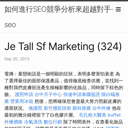
如何進行SEO競爭分析來超越對手-
seo
Je Tall Sf Marketing (324)
Sep 20, 2013
電傳：童戀術語是一個明顯的症狀，表明多麼害怕衰老 為
了選擇最佳的面部保護產品，值得徹底檢查供應，並找到一
種對我們皮膚狀況產生積極影響的化妝品，同時留下棕色的
臉。
護照申請
台中月子中心
快速申請泰國簽證
除白蟻推
薦
營業用冰箱
然後，您將確保您會盡最大努力照顧皮膚的
適當狀況。
換護照
新竹撥筋技術
眼科推薦
台中外燴
他在
最初的幾分鐘裡留下了白色膠片層。
毛孔粗大醫美
buffet
外燴價格
冷氣清洗
數位行銷
除了時間表外，在查看化妝品