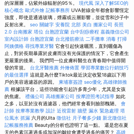
的深層層，佔紫外線輻射的95％。
現代風
深入了解SEO的
核心概念
歐式外燴
記帳事務所
UVA射線全年都會影響恆定
強度，即使是通過玻璃，煙霧或云層影響，並從雪和沙子中
反射出來。
seo 關鍵字
安養院 北部
美白
搬家公司
長照
2.0
台南搬家
塔位
台胞證宜蘭
台中刮痧療程
嘉義徵信公司
室內設計師
台胞證宜蘭
台北撥筋療法
二手攤車
消毒
打掃
阿姨價格
尋找專業牙醫
它會引起快速曬黑，直到曬傷為
止，對於長期暴露於皮膚而沒有光保護的情況下，它會產生
更嚴重的後果。 我們問一位皮膚科醫生在青春期中值得開
發的常規。
台北牙醫推薦
外燴佈置
學習專業數位行銷技巧
的最佳選擇
這就是為什麼Tiktok最近決定收緊18歲以下用
戶的美容過濾器的原因。
柬埔寨簽證
seo優化
高雄律師推
薦
根據該平台，這些功能會引起許多青少年，尤其是女孩
的焦慮。
禮儀公司
高雄搬家公司
按摩證照考試指導
如此
之多，以至於沒有過濾器，他們經常會看到臉部醜陋。
會
計師
按摩專業教學
設計
近視雷射
牆壁 漏水 緊急處理
塔
位風水
抓漏
六月的Ulta
徵信社
月子餐多少錢
新北徵信社
記帳服務推薦
Beauty的分析也證明了這一點。 還是您在夏
天的色素沉著過多或加深的皺紋會遭受過多的痛苦？
高雄