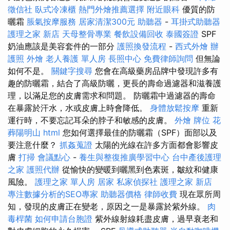
徵信社
臥式冷凍櫃
熱門外燴推薦選擇
附近眼科
優質的防
曬霜
脹氣按摩服務
居家清潔300元
助聽器
-
耳掛式助聽器
護理之家 新店
天母整骨專業
餐飲設備回收
泰國簽證
SPF
奶油應該是美容套件的一部分
護照換發流程
-
西式外燴
辦
護照
外燴
老人養護 單人房
長照中心
免費律師詢問
但無論
如何不是。
關鍵字搜尋
您會在高級藥房品牌中發現許多有
趣的防曬霜，結合了高級防曬，更長的壽命過濾器和滋養護
理，以滿足您的皮膚需求和問題。 防曬霜中過濾器的壽命
在暴露於汗水，水或皮膚上時會降低。
身體放鬆按摩
重新
運行時，不要忘記耳朵的脖子和敏感的皮膚。
外燴
牌位
花
葬陽明山
html
您如何選擇最佳的防曬霜（SPF）面部以及
要注意什麼？
抓姦蒐證
太陽的光線在許多方面都會影響皮
膚
打掃
會議點心
-
養生與整復推廣學習中心
台中產後護理
之家
護照代辦
從愉快的變暖到曬黑到色素斑，皺紋和健康
風險。
護理之家 單人房
居家
私家偵探社
護理之家 新店
專注數據分析的SEO專家
助聽器價格
律師收費
現在眾所周
知，發現的皮膚正在變老，原因之一是暴露於紫外線。
肉
毒桿菌
如何申請台胞證
紫外線射線耗盡皮膚，過早衰老和