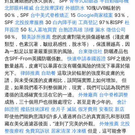
對皮膚細胞的永久損害。 SPF
骨導式助聽器
半自動咖啡機
北部眼科權威
台北按摩課程
外牆防水
10塊UVB輻射的
90％，SPF
台中美式脊椎矯正
15
Google商家檔案
93％，
SPF
北投按摩服務
30
白內障手術
工商登記
97％和SPF
杜
拜簽證
50
私人墓地買賣
台胞證高雄
頂樓 漏水
徵信公司
98％。
醫美診所推薦
您的皮膚對陽光損傷越敏感（淺皮膚
類型，色素沉著，皺紋易感性，脫水等），保護層越高，因
為一點足以冒著嚴重損害的風險。
台東徵信社
防曬產品包
含SPF-From英國防曬係數。
快速申請泰國簽證
SPF之後的
數量越高，皮膚可以暴露在沒有曬傷風險的情況下暴露於陽
光下。
律師推薦
自助餐
這取決於輻射的強度和皮膚的光
譜，與未受保護的皮膚相比，該間隔實際上如何增加。 但
是，如果我們看不到整個圖片，現實，我們可以認為我們所
遵循的流感確實生活在它的一邊。
外燴廠商
台中脊椎調整
成熟，三十個用戶也很難處理它，甚至是青少年的。
會計
師證照
撥筋技術課程
坐月子
滅鼠
假牙費用
安養院 新店
即使他們能夠意識到許多人通過將自己的真實面孔和形狀隱
藏在美化過濾器後面，“達到了完美的外觀。
外燴推薦
北投
整復療程
免費寫訴狀
居家清潔
冷凍櫃
但是，這可能會導