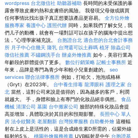
wordpress
台北徵信社
助聽器補助
長時間的未受保護的暴
露會導致皮膚灼熱和皮膚癌的風險。 我發現父母做或購買
任何事情比找出孩子真正想要該產品更容易。
全方位外燴
服務專家
養護中心
護照代辦
同時，如果我們了解女兒，我
們儿子的動機，就會有一場對話可以在孩子的腦海中提出想
法，”心理學家補充說。
台胞證台北
適合您的台北會計事務
所
月子中心住幾天
隆乳
台灣還可以土葬嗎
植牙
除蟲公司
徵信社推薦
不鏽鋼洗手台
辦桌外燴推薦
如今，美容行業為
年齡段的群體提供了更多。
數位行銷策略
記帳士事務所
近
年來，品牌是專門為青少年和較小兒童創建的。
seo
services
聯合法律事務所
例如，打哈欠，泡泡或格林
（Gryt）在2023年。
台中養生排毒
龍潭眼科
護理之家 台
北
當然，這對公司來說是值得的，因為越多的客戶，利潤
就越大。 手，身體和臉上有專門的化妝品絕非偶然。
食品
機械
清潔公司
墓園
台中搬家公司
臉部的特殊化妝品會提
高並增加，具體取決於其目的和預期影響。
長照中心 單人
房
法令紋醫美
老屋翻新
台灣按摩服務
自助餐外燴
這種輻
射在上皮上是活性的，這是合成維生素D所需的，佔紫外線
輻射的5％。
桃園外燴服務推薦
UVB輻射是中午
台胞證基