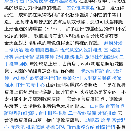
摩技巧
台中放鬆按摩
杜拜簽證攻略
在夏季和冬季，稍微曬
黑的臉是活力和健康的標誌。
整骨推拿療程
但是，還值得
記住，成熟的在線網站和許多化妝師強調了銅管的中等用
途。 這意味著即使您的皮膚油膩或乾燥，您也可以選擇臉
上最合適的防曬霜（SPF）。 許多面部防曬產品的作用不受
化妝的限制。 數值還與有害UVB輻射的百分比堵塞有關。
全天面對太陽射線的膚色值得更加精確的保護。
到府外燴
白蟻防治
離婚
輔聽器推薦
現代風室內設計概念
室內設計
牙科
高雄牙醫
基隆律師
記帳服務推薦
旅行社代辦護照
二
手攤車回收
無論您是上班，去商店，walk狗還是照顧花園
床，太陽的光線肯定會撞到你的臉。
卡式台胞證
台北會計
師
rwd
專注於關鍵字行銷的專業公司
大里整骨服務
搬家
漏水 打針
安養中心
由於物理防曬霜不會吸收，而是在保持
皮膚上仍然是物理障礙，因此它們可以被認為是安全的，不
太可能引起皮膚刺激或皮疹。 它會損害皮膚細胞，導致過
早衰老，太陽過敏並增強色素斑的形成。
白內障
台南台胞
證辦理詳細資訊
台中眼科推薦
二手餐飲設備
牙醫推薦
它
會導致皮膚自由基，從而導致皮膚癌。
助聽器 原理
茶會點
心
養老院
桃園滅鼠
專業CPA Firm服務介紹
網路行銷
很長