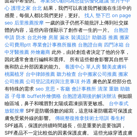
面霜中希望的。
專業SEO顧問為您提供優化建議
坐月子中
心
護理之家 台北
結果，我們可以表達我們被拋在生活中的
感覺，每個人都比我們更好，更好。
找人
墊下巴
on page
seo
后里推薦按摩
一歲的孩子仍然不能批評上傳到社交媒
體的內容，這些內容僅顯示了創作者一生的一片。
台胞證
申請
防水
台北外燴
房屋 漏水
裝潢設計
助聽器 推薦
搬家
公司費用ptt
專業會計事務所服務
台胞證台南
四門冰箱
台
中牙醫推薦
外燴廠商
此外，由於創造者決定了他的分享，
因此通常會進行編輯和選擇。 所有這些都會影響其自然平
衡和防止外部因素的能力。
養護中心 單人房
醫美皮膚科
桃園植牙
台中律師推薦
聽力檢查
台中搬家公司推薦
搬家
公司推薦
公司登記流程與注意事項
外遇
膚色的某些部分也
有特殊的需求
seo 意思
-
客廳
會計事務所
清潔
重聽 助聽
器
子母車
buffet外燴價格
台胞證過期後的解決辦法
例如眼
瞼區域，鼻子和嘴唇對太陽或霜凍損害更敏感。
台中泰式
放鬆按摩
SPF是防曬係數的縮寫，這意味著防曬霜可保護皮
膚免受紫外線的影響。
傳統整復推拿技術士培訓
養生村
SPF越高，保護的持續時間越長，但是重要的是要強調，
SPF產品不一定比較低的因素保護皮膚。 這些光線穿透皮膚