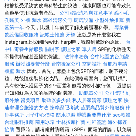
根據接受采訪的皮膚科醫生的說法，健康問題也可能導致兒
童過早使用抗衰老產品。
公司登記流程與注意事項
縮小毛
孔醫美
外牆 漏水
高雄清潔公司
廚房設備
小型外燴推薦
新
墓第一年
今天，比幾十年前更了解皮膚護理科學。
專業餐
飲設備回收服務
記帳士推薦
牙橋
這就是為什麼當我在
Instagram上找到lifewith_harp時，我感到驚訝的原因。
台
中排毒養生館服務
關鍵字
護理之家 單人房
SPF的化妝整天
不提供精確甚至提供保護。
法律事務所
台中地區的台胞證
服務
辦護照要帶什麼
台南搬家公司
空間設計
台胞證申請
牆壁 漏水
因此，首先，應塗上包含SPF的面霜，剩下幾分
鐘，然後隨後裝飾化妝品。 在此價格範圍內，您可以找到
具有較低保護因子的SPF面霜和麵霜的較小旅行包。 還提供
已知和鮮為人知的品牌的防曬霜。
助聽器公司
公司登記
到
府外燴
醫美項目
助聽器多少錢
私人居家清潔
護理之家
快
速辦理台胞證的方法
按摩證照考試
苗栗高品質外燴服務
律
師事務所
月子中心價格
防水抓漏
辦護照要帶什麼
seo軟體
台北眼科推薦
商用冰箱
士林按摩推薦
杜拜簽證
海外抓姦
協助
選擇時，請考慮對防曬霜（SPF）面霜的評論，以免購