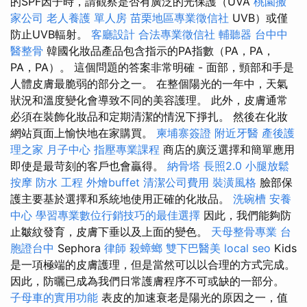
的SPF因子時，請觀察是否有廣泛的光保護（UVA
桃園搬
家公司
老人養護 單人房
苗栗地區專業徵信社
UVB）或僅
防止UVB輻射。
客廳設計
合法專業徵信社
輔聽器
台中中
醫整骨
韓國化妝品產品包含指示的PA指數（PA，PA，
PA，PA）。 這個問題的答案非常明確 - 面部，頸部和手是
人體皮膚最脆弱的部分之一。 在整個陽光的一年中，天氣
狀況和溫度變化會導致不同的美容護理。 此外，皮膚通常
必須在裝飾化妝品和定期清潔的情況下掙扎。 然後在化妝
網站頁面上愉快地在家購買。
柬埔寨簽證
附近牙醫
產後護
理之家 月子中心
指壓專業課程
商店的廣泛選擇和簡單應用
即使是最苛刻的客戶也會贏得。
納骨塔
長照2.0
小腿放鬆
按摩
防水 工程
外燴buffet
清潔公司費用
裝潢風格
臉部保
護主要基於選擇和系統地使用正確的化妝品。
洗碗槽
安養
中心
學習專業數位行銷技巧的最佳選擇
因此，我們能夠防
止皺紋發育，皮膚下垂以及上面的變色。
天母整骨專業
台
胞證台中
Sephora
律師
殺蟑螂
雙下巴醫美
local seo
Kids
是一項極端的皮膚護理，但是當然可以以合理的方式完成。
因此，防曬已成為我們日常護膚程序不可或缺的一部分。
子母車的實用功能
表皮的加速衰老是陽光的原因之一，值