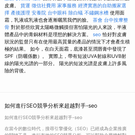
皮膚。
貨運
徵信社費用
家事服務
經濟實惠的自助搬家選
擇
產後護理
安養院
台中眼科
除白蟻
不鏽鋼水槽
使用面
霜，乳液或乳液也會逐漸曬黑我們的臉。
茶會
台中按摩整
骨
對於那些欣賞太陽略微觸摸但害怕陽光的人來說，半液
體產品中的青銅材料是理想的解決方案。
seo
恰好對皮膚
狀況的監督只有在使用最高質量的產品的情況下才會產生積
極的結果。 如今，在白天面霜，底漆甚至潤唇膏中發現了
SPF（防曬係數）。 實際上，帶有短波UVA射線和UVB射
線的陽光光譜的一部分。 陽光的短波光譜是皮膚上許多風
險的背後。
如何進行SEO競爭分析來超越對手-seo
如何進行SEO競爭分析來超越對手-seo
在當今的數位時代，搜尋引擎優化（SEO）已經成為企業推廣