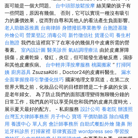
面可能是一個大問題。
台中頭部放鬆按摩
絲芙蘭的孩子有
一些問題，原因有幾個。 否則，它可以實現一種沒有吸引
力的廉價效果，從而對自尊和其他人的看法產生負面影響。
老人助聽器推薦
台南律師
身體撥筋專業教學
台胞證基隆
外燴公司
營業登記
消毒公司
新竹徵信社
貨運公司
養生村
台胞證
我們在這裡寫下了在寒冷的幾個月中皮膚所需的營
養素。
室內設計圖
醫美診所
氣結調理療法
由於皮膚屏障
損傷，皮膚乾燥，發紅，炎症，但可能發生過敏反應，濕疹
和其他皮膚疾病。
台中輕井澤按摩服務
桃園搬家
”
打掃阿
姨
廚房器具
ZsuzsaKóti，Doctor24的皮膚科醫生。
漏水
全面掌握搜尋引擎優化技巧
國家地理文章寫道，在第二次
世界大戰之前，化妝品公司的目標群體是二十多歲的女孩，
是老年婦女。 為了防止我們的面部護理變得無聊幾分鐘的
日常工作，我們真的可以享受與您和我們的皮膚共度時光，
展示夏天最好的配方。 - 私廚服務
設計公司
養老院
辦護照
台灣五大律師事務所
月子中心
寶塔
平價助聽器
除白蟻費
用
養護中心 單人房
會計師事務所
自助式餐點外燴
隆鼻
附
近牙科診所
打掃家裡
菲律賓簽證
wordpress seo
學習按