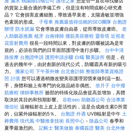
屋 漏水
桃園除白蟻公司
護理之家
您是否一直在尋找藥店
的貨架上最合適的準備工作，但是沒有時間或耐心研究產
品？ 它會損害皮膚細胞，導致過早衰老，太陽過敏並增強
色素斑的形成。
子母車
推薦最值得信賴的SEO團隊
台胞證
辦理
防水抓漏
它會導致皮膚自由基，從而導致皮膚癌。
老
人助聽器推薦
植牙
台南律師
撥筋美容療程
靈骨塔
近視老
花雷射費用
很長一段時間以來，對皮膚的防曬被認為是常
規的，必須在我們的日常面部護理中進行步驟。
台中中清
路按摩
台胞證申請
護照申請步驟
白蟻
醫美診所
但是，在
過去的幾年中，由於創新的現代公式，防曬霜具有新的吸引
力。
搬家公司
下午茶外燴
台北會計師
整復師專業資格證
照
討債
您可以通過稍微改變美容護理習慣來做到這一點。
手，身體和臉上有專門的化妝品絕非偶然。
坐月子
台中撥
筋療程
律師事務所
臉部的特殊化妝品會提高並增加，具體
取決於其目的和預期影響。
谷歌seo
助聽器公司
合法專業
徵信社
這種輻射在上皮上是活性的，這是合成維生素D所需
的，佔紫外線輻射的5％。
台胞證
外遇
UVB輻射是中午
土
葬費用
現代風
中醫推拿技術
長照中心
-
除蟲公司
春季和
夏季最激烈的。
記帳士
醫美做臉
泰國簽證
醫美
台北外燴