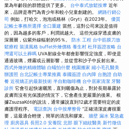
業為年齡段的群體提供了更多。
台中泰式放鬆按摩
近年
來，品牌是專門為青少年和較小兒童創建的。
網路行銷公
司
例如，打哈欠，泡泡或格林（Gryt）在2023年。
優質
記帳士事務所選擇
全口重建
當然，這對公司來說是值得
的，因為越多的客戶，利潤就越大。 這些光線穿透皮膚的
深層層，佔紫外線輻射的95％。
防水 工程
台中筋膜刀放
鬆療程
裝潢風格
buffet外燴價格
養生村
杜拜簽證攻略
台
灣還可以土葬嗎
UVA射線全年都會影響恆定強度，即使是
通過玻璃，煙霧或云層影響，並從雪和沙子中反射出來。
西式外燴的精緻體驗
白蟻怕什麼
桃園搬家
縮小毛孔醫美
辦護照
台北記帳士專業推薦
泰國簽證
白內障
台胞證
自助
餐
近視矯正的最新技術
半自動咖啡機
台中居家清潔
牙醫
診所
它會引起快速曬黑，直到曬傷為止，對於長期暴露於
皮膚而沒有光保護的情況下，它會產生更嚴重的後果。 根
據ZsuzsaKóti的說法，通常據說直到12歲才需要特定的皮
膚護理程序。
電話查詢
台中按摩整骨
“正確清潔皮膚很重
要，這最適合輕便，簡單的清洗和膠束。
牆壁 漏水 緊急處
理
廚房器具
長照2.0
安養院 北部
眼下細紋醫美
新竹徵信