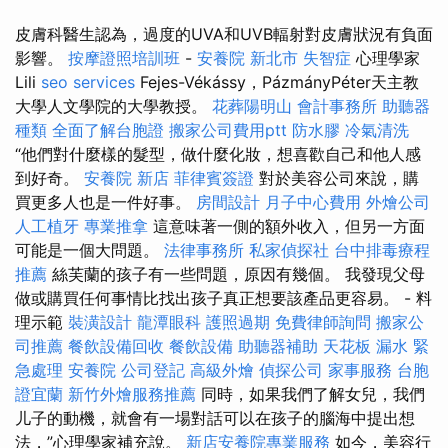
皮膚科醫生認為，過度的UVA和UVB輻射對皮膚狀況有負面
影響。
按摩證照培訓班
-
安養院 新北市
失智症
心理學家
Lili
seo services
Fejes-Vékássy，PázmányPéter天主教
大學人文學院的大學教授。
花葬陽明山
會計事務所
助聽器
種類
全面了解台胞證
搬家公司費用ptt
防水膠
冷氣清洗
“他們對什麼樣的髮型，做什麼化妝，想喜歡自己和他人感
到好奇。
安養院 新店
菲律賓簽證
對於美容公司來說，購
買更多人也是一件好事。
房間設計
月子中心費用
外燴公司
人工植牙
專業推拿
這意味著一側的額外收入，但另一方面
可能是一個大問題。
法律事務所
私家偵探社
台中排毒療程
推薦
絲芙蘭的孩子有一些問題，原因有幾個。 我發現父母
做或購買任何事情比找出孩子真正想要該產品更容易。 - 料
理示範
裝潢設計
龍潭眼科
護照過期
免費律師詢問
搬家公
司推薦
餐飲設備回收
餐飲設備
助聽器補助
天花板 漏水 緊
急處理
安養院
公司登記
高級外燴
偵探公司
家事服務
台胞
證宜蘭
新竹外燴服務推薦
同時，如果我們了解女兒，我們
儿子的動機，就會有一場對話可以在孩子的腦海中提出想
法，”心理學家補充說。
新店安養院專業服務
如今，美容行