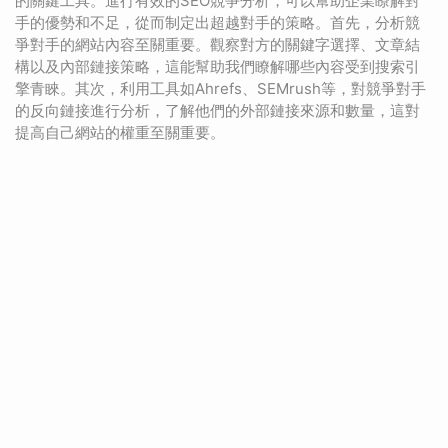
的關鍵工具。進行有效的SEO競爭分析，可以幫助企業瞭解對
手的優勢和不足，從而制定出超越對手的策略。首先，分析競
爭對手的網站內容至關重要。觀察對方的關鍵字選擇、文章結
構以及內部鏈接策略，這能幫助我們瞭解哪些內容受到搜索引
擎青睞。其次，利用工具如Ahrefs、SEMrush等，對競爭對手
的反向鏈接進行分析，了解他們的外部鏈接來源和數量，這對
提高自己網站的權重至關重要。