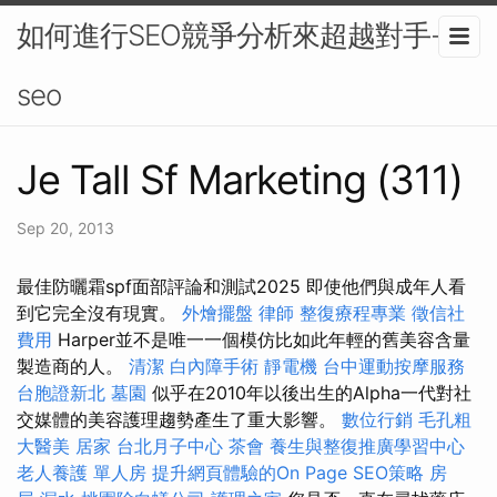
如何進行SEO競爭分析來超越對手-
seo
Je Tall Sf Marketing (311)
Sep 20, 2013
最佳防曬霜spf面部評論和測試2025 即使他們與成年人看
到它完全沒有現實。
外燴擺盤
律師
整復療程專業
徵信社
費用
Harper並不是唯一一個模仿比如此年輕的舊美容含量
製造商的人。
清潔
白內障手術
靜電機
台中運動按摩服務
台胞證新北
墓園
似乎在2010年以後出生的Alpha一代對社
交媒體的美容護理趨勢產生了重大影響。
數位行銷
毛孔粗
大醫美
居家
台北月子中心
茶會
養生與整復推廣學習中心
老人養護 單人房
提升網頁體驗的On Page SEO策略
房