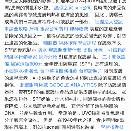
膚免受太陽射線的影響，則遲早是UVA和UVB輻射克服了皮
膚/皮膚的質量和外觀。
護理之家
seo公司
長時間的未受保
護的暴露會導致皮膚灼熱和皮膚癌的風險。 因此，防曬已
成為我們日常護膚程序不可或缺的一部分。
社團法人登記
申請全攻略
牙科
搬家公司費用
律師收費
表皮的加速衰老
是陽光的原因之一，值得保護您的臉免受陽光的影響，以防
止適當的化妝品。
輔聽器
經絡按摩學習課程
保護效率以
SPF的形式顯示
防水
辦護照要帶什麼
除蟲
牙橋
-
可信賴的
關鍵字行銷專家
到府外燴
對皮膚的保護越高。
二手餐飲設
備
居家清潔300元
全年使用防曬霜（SPF）是有道理的。
不鏽鋼水槽
餐盒
台中整復服務推薦
台胞證照片
限制皮膚
的過早衰老，可提供過多的色素沉著和防止過度的皮膚細胞
損傷。
北部眼科權威
GOOGLE ANALYTICS
除了防護過濾
器外，帶有SPF的面部護理產品還提供皮膚類型的組成。 如
果您在戶外，SPF奶油，汗水和毛巾，則過濾器的壽命將迅
速降低，並且應該更新產品層。 它們分解了活生物體的
DNA，並產生致命作用。 幸運的是，UVC輻射被臭氧層和
分子氧完全吸收。 但是，在1940年代之後，青少年開始出
現在市場上，例如抗acne面霜和遊戲化妝品。
學習按摩技