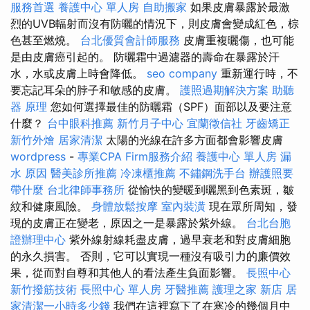
服務首選
養護中心 單人房
自助搬家
如果皮膚暴露於最激
烈的UVB輻射而沒有防曬的情況下，則皮膚會變成紅色，棕
色甚至燃燒。
台北優質會計師服務
皮膚重複曬傷，也可能
是由皮膚癌引起的。 防曬霜中過濾器的壽命在暴露於汗
水，水或皮膚上時會降低。
seo company
重新運行時，不
要忘記耳朵的脖子和敏感的皮膚。
護照過期解決方案
助聽
器 原理
您如何選擇最佳的防曬霜（SPF）面部以及要注意
什麼？
台中眼科推薦
新竹月子中心
宜蘭徵信社
牙齒矯正
新竹外燴
居家清潔
太陽的光線在許多方面都會影響皮膚
wordpress
-
專業CPA Firm服務介紹
養護中心 單人房
漏
水 原因
醫美診所推薦
冷凍櫃推薦
不鏽鋼洗手台
辦護照要
帶什麼
台北律師事務所
從愉快的變暖到曬黑到色素斑，皺
紋和健康風險。
身體放鬆按摩
室內裝潢
現在眾所周知，發
現的皮膚正在變老，原因之一是暴露於紫外線。
台北台胞
證辦理中心
紫外線射線耗盡皮膚，過早衰老和對皮膚細胞
的永久損害。 否則，它可以實現一種沒有吸引力的廉價效
果，從而對自尊和其他人的看法產生負面影響。
長照中心
新竹撥筋技術
長照中心 單人房
牙醫推薦
護理之家 新店
居
家清潔一小時多少錢
我們在這裡寫下了在寒冷的幾個月中