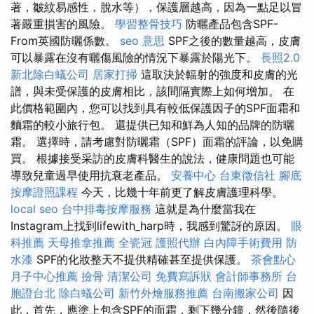
著，皺紋易感性，脫水等），保護層越高，因為一點足以冒
著嚴重損害的風險。
學習整骨技巧
防曬產品包含SPF-
From英國防曬係數。
seo 意思
SPF之後的數量越高，皮膚
可以暴露在沒有曬傷風險的情況下暴露於陽光下。
長照2.0
新北除白蟻公司
居家打掃
這取決於輻射的強度和皮膚的光
譜，與未受保護的皮膚相比，該間隔實際上如何增加。 在
此價格範圍內，您可以找到具有較低保護因子的SPF面霜和
麵霜的較小旅行包。 還提供已知和鮮為人知的品牌的防曬
霜。 選擇時，請考慮對防曬霜（SPF）面霜的評論，以免購
買。 根據接受采訪的皮膚科醫生的說法，健康問題也可能
導致兒童過早使用抗衰老產品。
安養中心
台東徵信社
腳底
按摩證照課程
今天，比幾十年前更了解皮膚護理科學。
local seo
台中排毒按摩服務
這就是為什麼當我在
Instagram上找到lifewith_harp時，我感到驚訝的原因。
眼
科推薦
天母推拿推薦
全瓷冠
護照代辦
白內障手術費用
防
水漆
SPF的化妝整天不提供精確甚至提供保護。
茶會點心
月子中心推薦
撿骨
清潔公司
免費寫訴狀
會計師事務所
台
胞證台北
除白蟻公司
新竹外燴服務推薦
台南搬家公司
因
此，首先，應塗上包含SPF的面霜，剩下幾分鐘，然後隨後