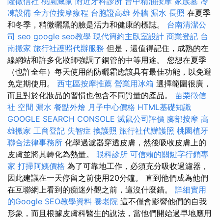
隆徵信社
桃園滅鼠
附近牙科診所
台中精油按摩
家族墓
冷
凍設備
全方位按摩療程
台胞證高雄
外牆 漏水
長照
在夏季
和冬季，稍微曬黑的臉是活力和健康的標誌。
台南清潔公
司
seo
google seo教學
現代簡約主臥室設計
商業登記
台
南搬家
旅行社護照代辦服務
但是，還值得記住，成熟的在
線網站和許多化妝師強調了銅管的中等用途。 您想在夏季
（也許全年）每天使用的防曬霜應該具有最佳功能，以免避
免定期使用。
西屯區按摩推薦
營業用冰箱
選擇範圍很廣，
而且對於化妝品的習慣也包含不同質量的產品。
苗栗徵信
社
空間
漏水
餐點外燴
月子中心價格
HTML基礎知識
GOOGLE SEARCH CONSOLE
滅鼠公司評價
腳部按摩
高
雄搬家
工商登記
失智症
換護照
旅行社代辦護照
桃園植牙
聯合法律事務所
化學過濾器穿透皮膚，然後吸收皮膚上的
皮膚並將其轉化為熱量。
眼科診所
可信賴的關鍵字行銷專
家
打掃阿姨價格
為了可靠地工作，必須充分吸收過濾器，
因此建議在一天停留之前使用20分鐘。 直到他們成為他們
在互聯網上看到的痴迷外觀之前，這沒什麼錯。
詳細實用
的Google SEO教學資料
養老院
這不僅會影響他們的自我
形象，而且根據皮膚科醫生的說法，當他們開始過早地應用