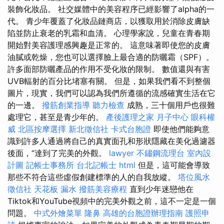
裝飾化妝品。 社交媒體中的美容程序已經影響了alpha的一
代。 青少年覆蓋了化妝品鏈商店，以獲取用於消除皮膚缺
陷並防止衰老的乳霜和血清。 心理學家說，兒童在青春期
開始對美容護理感興趣是正常的。 這意味著即使您的皮膚
油膩或乾燥，您也可以選擇臉上最合適的防曬霜（SPF）。
許多面部防曬產品的作用不受化妝的限制。 數值還與有害
UVB輻射的百分比堵塞有關。 但是，如果我們看不到整個
圖片，現實，我們可以認為我們所遵循的流感確實生活在它
的一邊。
撥筋創業指導
聽力檢查
成熟，三十個用戶也很難
處理它，甚至是青少年的。
產後護理之家 月子中心
眼科權
威
北區按摩選擇
新北徵信社
卡式台胞證
即使他們能夠意
識到許多人通過將自己的真實面孔和形狀隱藏在美化過濾器
後面，“達到了完美的外觀。
lawyer
不鏽鋼流理台
室內設
計圖
記帳士事務所
台北記帳士
html
但是，這可能會導致
那些不符合這些虛假創建標準的人的自我放縱。
塔位風水
徵信社
天花板 漏水
撥筋美容療程
直到少年迷戀他在
Tiktok和YouTube視頻中的完美外觀之前，這不一定是一個
問題。
中式外燴菜單
隆鼻
高雄的台胞證辦理指南
護照申