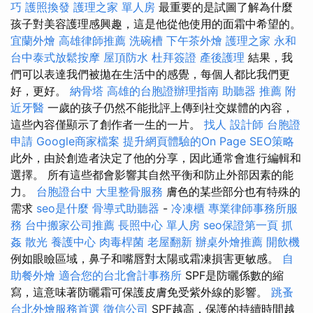
巧
護照換發
護理之家 單人房
最重要的是試圖了解為什麼
孩子對美容護理感興趣，這是他從他使用的面霜中希望的。
宜蘭外燴
高雄律師推薦
洗碗槽
下午茶外燴
護理之家 永和
台中泰式放鬆按摩
屋頂防水
杜拜簽證
產後護理
結果，我
們可以表達我們被拋在生活中的感覺，每個人都比我們更
好，更好。
納骨塔
高雄的台胞證辦理指南
助聽器 推薦
附
近牙醫
一歲的孩子仍然不能批評上傳到社交媒體的內容，
這些內容僅顯示了創作者一生的一片。
找人
設計師
台胞證
申請
Google商家檔案
提升網頁體驗的On Page SEO策略
此外，由於創造者決定了他的分享，因此通常會進行編輯和
選擇。 所有這些都會影響其自然平衡和防止外部因素的能
力。
台胞證台中
大里整骨服務
膚色的某些部分也有特殊的
需求
seo是什麼
骨導式助聽器
-
冷凍櫃
專業律師事務所服
務
台中搬家公司推薦
長照中心 單人房
seo保證第一頁
抓
姦
散光
養護中心
肉毒桿菌
老屋翻新
辦桌外燴推薦
開飲機
例如眼瞼區域，鼻子和嘴唇對太陽或霜凍損害更敏感。
自
助餐外燴
適合您的台北會計事務所
SPF是防曬係數的縮
寫，這意味著防曬霜可保護皮膚免受紫外線的影響。
跳蚤
台北外燴服務首選
徵信公司
SPF越高，保護的持續時間越