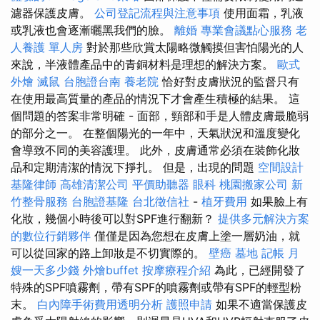
濾器保護皮膚。
公司登記流程與注意事項
使用面霜，乳液
或乳液也會逐漸曬黑我們的臉。
離婚
專業會議點心服務
老
人養護 單人房
對於那些欣賞太陽略微觸摸但害怕陽光的人
來說，半液體產品中的青銅材料是理想的解決方案。
歐式
外燴
滅鼠
台胞證台南
養老院
恰好對皮膚狀況的監督只有
在使用最高質量的產品的情況下才會產生積極的結果。 這
個問題的答案非常明確 - 面部，頸部和手是人體皮膚最脆弱
的部分之一。 在整個陽光的一年中，天氣狀況和溫度變化
會導致不同的美容護理。 此外，皮膚通常必須在裝飾化妝
品和定期清潔的情況下掙扎。 但是，出現的問題
空間設計
基隆律師
高雄清潔公司
平價助聽器
眼科
桃園搬家公司
新
竹整骨服務
台胞證基隆
台北徵信社
-
植牙費用
如果臉上有
化妝，幾個小時後可以對SPF進行翻新？
提供多元解決方案
的數位行銷夥伴
僅僅是因為您想在皮膚上塗一層奶油，就
可以從回家的路上卸妝是不切實際的。
壁癌
墓地
記帳
月
嫂一天多少錢
外燴buffet
按摩療程介紹
為此，已經開發了
特殊的SPF噴霧劑，帶有SPF的噴霧劑或帶有SPF的輕型粉
末。
白內障手術費用透明分析
護照申請
如果不適當保護皮