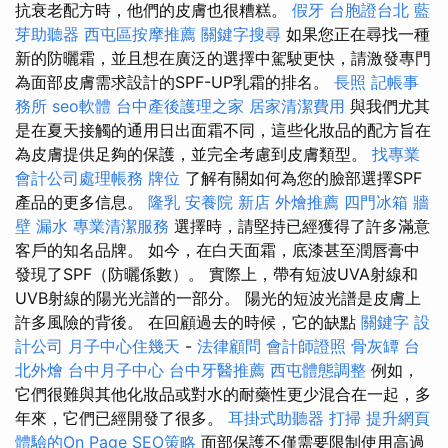
抗衰老配方時，他們的皮膚也很糟糕。
假牙
台胞證台北
藍
芽助聽器
西屯區按摩推薦
關鍵字搜尋
如果您正在尋找一種
新的防曬霜，並且想在廣泛的選擇中駕駛更快，請激發專門
為面部皮膚需求設計的SPF-UP乳霜的排名。
長照
記帳事
務所
seo軟體
台中產後護理之家
居家清潔費用
與我們尤其
是在夏天接觸的通用日出面霜不同，這些化妝品的配方旨在
為皮膚提供足夠的保護，並完全考慮到皮膚類型。
找專業
會計公司處理帳務
牌位
了解有關如何為您的臉部選擇SPF
產品的更多信息。
隆乳
安養院 新店
外燴推薦
四門冰箱
牆
壁 漏水
專業清潔服務
選擇時，請堅持已經獲得了許多滿意
客戶的知名品牌。 如今，在白天面霜，底漆甚至潤唇膏中
發現了SPF（防曬係數）。 實際上，帶有短波UVA射線和
UVB射線的陽光光譜的一部分。 陽光的短波光譜是皮膚上
許多風險的背後。 在回顧過去的時候，它的缺點
關鍵字
設
計公司
月子中心住幾天
-
法律顧問
會計師證照
骨灰罈
台
北外燴
台中月子中心
台中牙醫推薦
西屯體態調整
例如，
它們很難與其他化妝品或對水的耐藥性更少混合在一起，多
年來，它們已經開發了很多。
耳掛式助聽器
打掃
提升網頁
體驗的On Page SEO策略
面部保護不僅需要限制使用高過