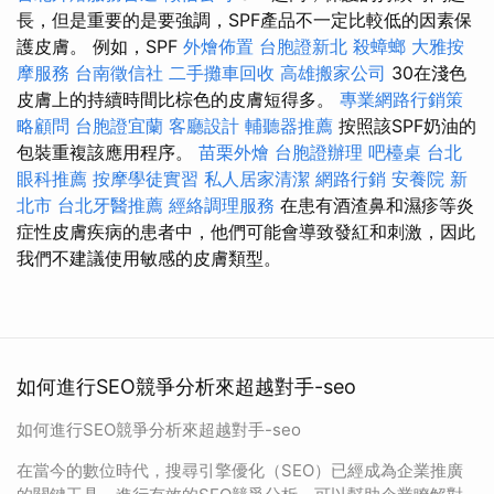
長，但是重要的是要強調，SPF產品不一定比較低的因素保
護皮膚。 例如，SPF
外燴佈置
台胞證新北
殺蟑螂
大雅按
摩服務
台南徵信社
二手攤車回收
高雄搬家公司
30在淺色
皮膚上的持續時間比棕色的皮膚短得多。
專業網路行銷策
略顧問
台胞證宜蘭
客廳設計
輔聽器推薦
按照該SPF奶油的
包裝重複該應用程序。
苗栗外燴
台胞證辦理
吧檯桌
台北
眼科推薦
按摩學徒實習
私人居家清潔
網路行銷
安養院 新
北市
台北牙醫推薦
經絡調理服務
在患有酒渣鼻和濕疹等炎
症性皮膚疾病的患者中，他們可能會導致發紅和刺激，因此
我們不建議使用敏感的皮膚類型。
如何進行SEO競爭分析來超越對手-seo
如何進行SEO競爭分析來超越對手-seo
在當今的數位時代，搜尋引擎優化（SEO）已經成為企業推廣