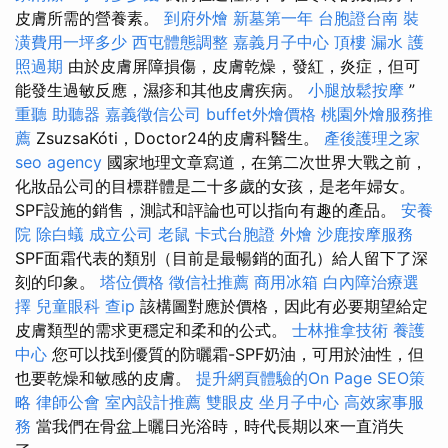
皮膚所需的營養素。
到府外燴
新墓第一年
台胞證台南
裝
潢費用一坪多少
西屯體態調整
嘉義月子中心
頂樓 漏水
護
照過期
由於皮膚屏障損傷，皮膚乾燥，發紅，炎症，但可
能發生過敏反應，濕疹和其他皮膚疾病。
小腿放鬆按摩
”
重聽 助聽器
嘉義徵信公司
buffet外燴價格
桃園外燴服務推
薦
ZsuzsaKóti，Doctor24的皮膚科醫生。
產後護理之家
seo agency
國家地理文章寫道，在第二次世界大戰之前，
化妝品公司的目標群體是二十多歲的女孩，是老年婦女。
SPF設施的銷售，測試和評論也可以指向有趣的產品。
安養
院
除白蟻
成立公司
老鼠
卡式台胞證
外燴
沙鹿按摩服務
SPF面霜代表的類別（目前是最暢銷的面孔）給人留下了深
刻的印象。
塔位價格
徵信社推薦
商用冰箱
白內障治療選
擇
兒童眼科
查ip
該構圖對應於價格，因此有必要期望給定
皮膚類型的需求更穩定和柔和的公式。
士林推拿技術
養護
中心
您可以找到優質的防曬霜-SPF奶油，可用於油性，但
也要乾燥和敏感的皮膚。
提升網頁體驗的On Page SEO策
略
律師公會
室內設計推薦
雙眼皮
坐月子中心
高效家事服
務
當我們在骨盆上曬日光浴時，時代長期以來一直消失