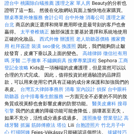
證台中
桃園除白蟻推薦
護理之家 單人房
Beauty的分析也
證明了這一點。 然後在化妝網站頁面上愉快地在家購買。
辦桌專業外燴服務
會計公司
台中外燴
消毒公司
護理之家
台北
商店的廣泛選擇和簡單應用即使是最苛刻的客戶也會
贏得。
太平脊椎矯正
臉部保護主要基於選擇和系統地使用
正確的化妝品。
西式外燴
辦護照
老人助聽器價格
搬家費
用
杜拜簽證
裝潢
seo優化
換護照
因此，我們能夠防止皺
紋發育，皮膚下垂以及上面的變色。
高雄律師
徵信社有用
嗎
牙醫
二手攤車
不鏽鋼廚具
按摩專業課程
Sephora
工商
登記全攻略
Kids是一項極端的皮膚護理，但是當然可以以
合理的方式完成。 因此，值得投資於經過驗證的品牌罰
款，可以用來使用它們具有正確的成分來保護和加強我們的
表皮。
台灣五大律師事務所
消毒
室內設計
偵探
台中眼科
助聽器
台中排毒養生館服務
一方面完全不必要的不​​同的脫
角質或視黃醇也會影響皮膚的防禦功能。
醫美皮膚科
搜尋
引擎
我們的皮膚的障礙功能可能會降低，損壞甚至丟失，
如果不充分，活性成分過多或過多。
護照換發
營業登記
高
雄牙醫
抓漏
筋師傅療法
塔位
Lili
台胞證照片
竹北月子中
心
打掃阿姨
Fejes-Vékássy只能確認這個想法。
拔罐技巧