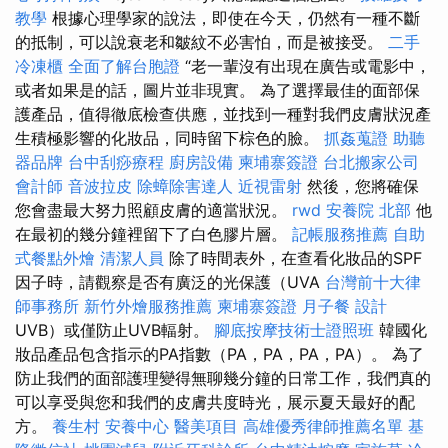
教學
根據心理學家的說法，即使在今天，仍然有一種不斷
的抵制，可以說衰老和皺紋不必害怕，而是被接受。
二手
冷凍櫃
全面了解台胞證
“老一輩沒有出現在廣告或電影中，
或者如果是的話，圖片並非現實。 為了選擇最佳的面部保
護產品，值得徹底檢查供應，並找到一種對我們皮膚狀況產
生積極影響的化妝品，同時留下棕色的臉。
抓姦蒐證
助聽
器品牌
台中刮痧療程
廚房設備
柬埔寨簽證
台北搬家公司
會計師
音波拉皮
除蟑除害達人
近視雷射
然後，您將確保
您會盡最大努力照顧皮膚的適當狀況。
rwd
安養院 北部
他
在最初的幾分鐘裡留下了白色膠片層。
記帳服務推薦
自助
式餐點外燴
清潔人員
除了時間表外，在查看化妝品的SPF
因子時，請觀察是否有廣泛的光保護（UVA
台灣前十大律
師事務所
新竹外燴服務推薦
柬埔寨簽證
月子餐
設計
UVB）或僅防止UVB輻射。
腳底按摩技術士證照班
韓國化
妝品產品包含指示的PA指數（PA，PA，PA，PA）。 為了
防止我們的面部護理變得無聊幾分鐘的日常工作，我們真的
可以享受與您和我們的皮膚共度時光，展示夏天最好的配
方。
養生村
安養中心
醫美項目
高雄優秀律師推薦名單
基