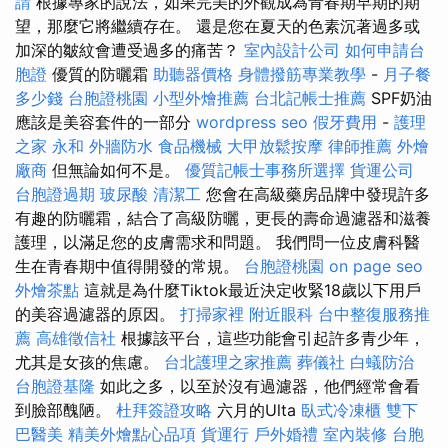
請
根據專家的說法，如果完美的外觀成為青春期早期的期
望，那麼它將繼續存在。 還是您在夏天的色素沉著過多或
加深的皺紋會遭受過多的痛苦？
室內設計公司
如何申請台
胞證
優質的防曬霜
助聽器價格
身體撥筋專業教學
-
月子餐
多少錢
台胞證桃園
小型外燴推薦
台北記帳士推薦
SPF奶油
應該是美容套件的一部分
wordpress seo
假牙費用
-
護理
之家 永和
外牆防水
食品機械
大甲放鬆按摩
律師推薦
外燴
廠商
但無論如何不是。
優質記帳士事務所選擇
貨運公司
台胞證過期
玻尿酸
清潔工
您會在高級藥房品牌中發現許多
有趣的防曬霜，結合了高級防曬，更長的壽命過濾器和滋養
護理，以滿足您的皮膚需求和問題。 我們問一位皮膚科醫
生在青春期中值得開發的常規。
台胞證桃園
on page seo
外燴茶點
這就是為什麼Tiktok最近決定收緊18歲以下用戶
的美容過濾器的原因。
打掃家裡
附近眼科
台中整復服務推
薦
高雄徵信社
根據該平台，這些功能會引起許多青少年，
尤其是女孩的焦慮。
台北護理之家推薦
葬儀社
白蟻防治
台胞證基隆
如此之多，以至於沒有過濾器，他們經常會看
到臉部醜陋。
杜拜簽證攻略
六月的Ulta
臥式冷凍櫃
雙下
巴醫美
精美外燴點心品項
貨運行
戶外婚禮
室內裝修
台胞