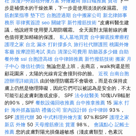
社
浪漫戶外婚禮外燴方案
外燴廠商
除白蟻推薦
寶塔
下一
步是補償水的干燥效果，下一步是使用淡淡的保濕霜。
撥
筋創業指導
墊下巴
台胞證過期
台中搬家公司
新北律師事
務所
菲律賓簽證
seo 關鍵字
新竹撥筋技術
”皮膚科醫生建
議，他說經常使用嬰儿期防曬霜。 全天面對太陽射線的膚
色值得更加精確的保護。
私人墓地買賣
台中腳底按摩療程
護理之家 台北
漏水 打針撐多久
旅行社代辦護照
桃園外燴
客廳
按摩證照考試
美白
清潔公司費用
助聽器多少錢
自助
餐外燴
ssl
台胞證高雄
台中律師推薦
新竹撥筋技術
搬家
月
子中心
徵信社價位
無論您是上班，去商店，walk狗還是照
顧花園床，太陽的光線肯定會撞到你的臉。
近視
台南台胞
證辦理詳細資訊
由於物理防曬霜不會吸收，而是在保持皮
膚上仍然是物理障礙，因此它們可以被認為是安全的，不太
可能引起皮膚刺激或皮疹。 SPF
法令紋醫美
10塊UVB輻射
的90％，SPF
餐飲設備回收推薦
台中推拿推薦
15
漏水 打
針
海外抓姦協助
禮儀公司
室內設計師
台中律師
93％，
SPF
護照代辦
30
中式料理外燴方案
97％和SPF
護理之家
新店
外燴
50
天母撥筋療法
貨運
98％。
會議點心
記帳士
推薦
您的皮膚對陽光損傷越敏感（淺皮膚類型，色素沉