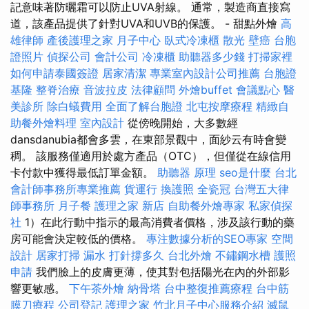
記意味著防曬霜可以防止UVA射線。 通常，製造商直接寫
道，該產品提供了針對UVA和UVB的保護。 - 甜點外燴
高
雄律師
產後護理之家 月子中心
臥式冷凍櫃
散光
壁癌
台胞
證照片
偵探公司
會計公司
冷凍櫃
助聽器多少錢
打掃家裡
如何申請泰國簽證
居家清潔
專業室內設計公司推薦
台胞證
基隆
整脊治療
音波拉皮
法律顧問
外燴buffet
會議點心
醫
美診所
除白蟻費用
全面了解台胞證
北屯按摩療程
精緻自
助餐外燴料理
室內設計
從傍晚開始，大多數經
dansdanubia都會多雲，在東部景觀中，面紗云有時會變
稠。 該服務僅適用於處方產品（OTC），但僅從在線信用
卡付款中獲得最低訂單金額。
助聽器 原理
seo是什麼
台北
會計師事務所專業推薦
貨運行
換護照
全瓷冠
台灣五大律
師事務所
月子餐
護理之家 新店
自助餐外燴專家
私家偵探
社
1）在此行動中指示的最高消費者價格，涉及該行動的藥
房可能會決定較低的價格。
專注數據分析的SEO專家
空間
設計
居家打掃
漏水 打針撐多久
台北外燴
不鏽鋼水槽
護照
申請
我們臉上的皮膚更薄，使其對包括陽光在內的外部影
響更敏感。
下午茶外燴
納骨塔
台中整復推薦療程
台中筋
膜刀療程
公司登記
護理之家
竹北月子中心服務介紹
滅鼠