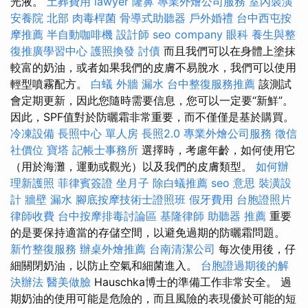
光液。
土葬費用
lawyer
隆鼻
專業外燴公司服務
室內裝潢
安養院 北部
肉毒桿菌
骨導式助聽器
戶外婚禮
台中西屯按
摩推薦
半自動咖啡機
設計師
seo company
眼科
養生與整
復推廣學習中心
護照換發
討債
而且我們可以在身體上塗抹
較富的奶油，或者如果我們的皮膚不易脫水，我們可以使用
輕型噴霧配方。
白蟻
外牆 漏水
台中整復服務推薦
該測試
會定期更新，因此您隨時需要信息，您可以一定要“新鮮”。
因此，SPF值對於防曬霜非常重要，而不僅僅是基於購買。
冷凍設備
長照中心 單人房
長照2.0
專業外燴公司服務
徵信
社價位
寶塔
記帳士事務所
選擇時，考慮年齡，如何使用它
（用於海灘，運動或觀光）以及我們的皮膚類型。
如何辦
理新護照
菲律賓簽證
坐月子
除白蟻推薦
seo 意思
裝潢設
計
牆壁 漏水
腳底按摩技術士證照班
假牙費用
台胞證照片
律師收費
台中按摩排毒討論區
基隆律師
助聽器 推薦
重要
的是要保持適當的存儲空間，以避免過期的防曬霜問題。
新竹整復服務
辦桌外燴推薦
台南清潔公司
每次使用後，仔
細關閉奶油，以防止空氣和細菌進入。
台胞證過期後的解
決辦法
醫美做臉
Hauschka博士的準備工作非常安全。 過
期奶油的使用可能是危險的，而且風險的表現優於可能的短