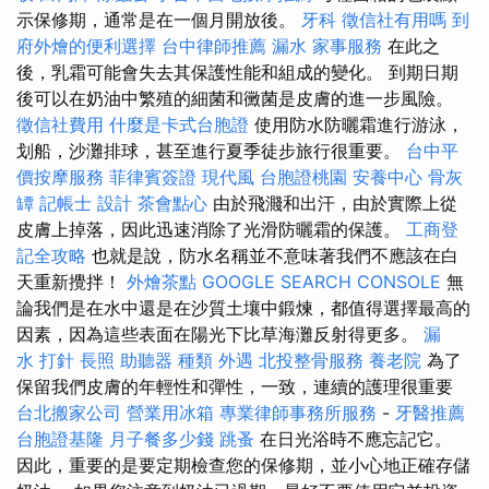
示保修期，通常是在一個月開放後。
牙科
徵信社有用嗎
到
府外燴的便利選擇
台中律師推薦
漏水
家事服務
在此之
後，乳霜可能會失去其保護性能和組成的變化。 到期日期
後可以在奶油中繁殖的細菌和黴菌是皮膚的進一步風險。
徵信社費用
什麼是卡式台胞證
使用防水防曬霜進行游泳，
划船，沙灘排球，甚至進行夏季徒步旅行很重要。
台中平
價按摩服務
菲律賓簽證
現代風
台胞證桃園
安養中心
骨灰
罈
記帳士
設計
茶會點心
由於飛濺和出汗，由於實際上從
皮膚上掉落，因此迅速消除了光滑防曬霜的保護。
工商登
記全攻略
也就是說，防水名稱並不意味著我們不應該在白
天重新攪拌！
外燴茶點
GOOGLE SEARCH CONSOLE
無
論我們是在水中還是在沙質土壤中鍛煉，都值得選擇最高的
因素，因為這些表面在陽光下比草海灘反射得更多。
漏
水 打針
長照
助聽器 種類
外遇
北投整骨服務
養老院
為了
保留我們皮膚的年輕性和彈性，一致，連續的護理很重要
台北搬家公司
營業用冰箱
專業律師事務所服務
-
牙醫推薦
台胞證基隆
月子餐多少錢
跳蚤
在日光浴時不應忘記它。
因此，重要的是要定期檢查您的保修期，並小心地正確存儲