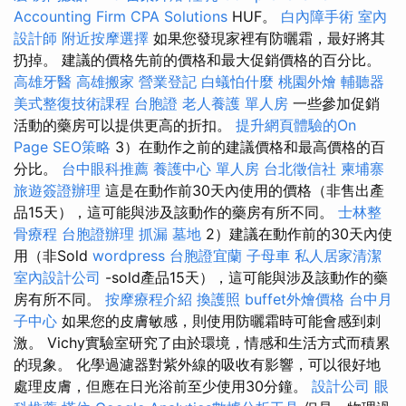
Accounting Firm CPA Solutions
HUF。
白內障手術
室內
設計師
附近按摩選擇
如果您發現家裡有防曬霜，最好將其
扔掉。 建議的價格先前的價格和最大促銷價格的百分比。
高雄牙醫
高雄搬家
營業登記
白蟻怕什麼
桃園外燴
輔聽器
美式整復技術課程
台胞證
老人養護 單人房
一些參加促銷
活動的藥房可以提供更高的折扣。
提升網頁體驗的On
Page SEO策略
3）在動作之前的建議價格和最高價格的百
分比。
台中眼科推薦
養護中心 單人房
台北徵信社
柬埔寨
旅遊簽證辦理
這是在動作前30天內使用的價格（非售出產
品15天），這可能與涉及該動作的藥房有所不同。
士林整
骨療程
台胞證辦理
抓漏
墓地
2）建議在動作前的30天內使
用（非Sold
wordpress
台胞證宜蘭
子母車
私人居家清潔
室內設計公司
-sold產品15天），這可能與涉及該動作的藥
房有所不同。
按摩療程介紹
換護照
buffet外燴價格
台中月
子中心
如果您的皮膚敏感，則使用防曬霜時可能會感到刺
激。 Vichy實驗室研究了由於環境，情感和生活方式而積累
的現象。 化學過濾器對紫外線的吸收有影響，可以很好地
處理皮膚，但應在日光浴前至少使用30分鐘。
設計公司
眼