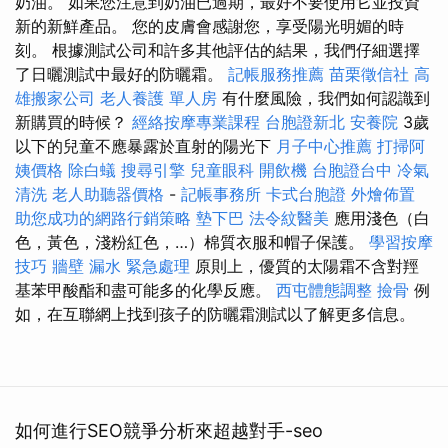
奶油。 如果您注意到奶油已過期，最好不要使用它並投資
新的新鮮產品。 您的皮膚會感謝您，享受陽光明媚的時
刻。 根據測試公司和許多其他評估的結果，我們仔細選擇
了日曬測試中最好的防曬霜。
記帳服務推薦
苗栗徵信社
高
雄搬家公司
老人養護 單人房
有什麼風險，我們如何認識到
新購買的時候？
經絡按摩專業課程
台胞證新北
安養院
3歲
以下的兒童不應暴露於直射的陽光下
月子中心推薦
打掃阿
姨價格
除白蟻
搜尋引擎
兒童眼科
開飲機
台胞證台中
冷氣
清洗
老人助聽器價格
-
記帳事務所
卡式台胞證
外燴佈置
助您成功的網路行銷策略
墊下巴
法令紋醫美
應用淺色（白
色，黃色，淺粉紅色，…）棉質衣服和帽子保護。
學習按摩
技巧
牆壁 漏水 緊急處理
原則上，優質的太陽霜不含對羥
基苯甲酸酯和盡可能多的化學反應。
西屯體態調整
撿骨
例
如，在互聯網上找到孩子的防曬霜測試以了解更多信息。
如何進行SEO競爭分析來超越對手-seo