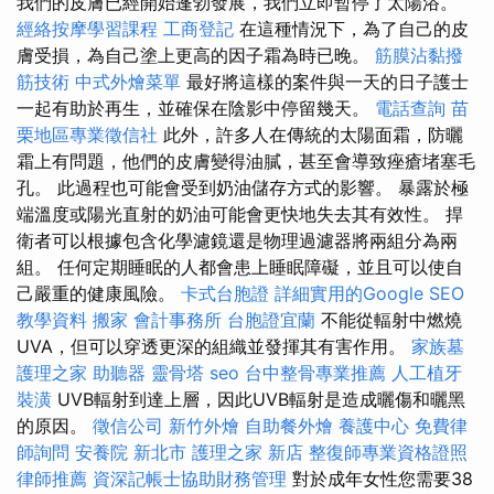
我們的皮膚已經開始蓬勃發展，我們立即暫停了太陽浴。
經絡按摩學習課程
工商登記
在這種情況下，為了自己的皮
膚受損，為自己塗上更高的因子霜為時已晚。
筋膜沾黏撥
筋技術
中式外燴菜單
最好將這樣的案件與一天的日子護士
一起有助於再生，並確保在陰影中停留幾天。
電話查詢
苗
栗地區專業徵信社
此外，許多人在傳統的太陽面霜，防曬
霜上有問題，他們的皮膚變得油膩，甚至會導致痤瘡堵塞毛
孔。 此過程也可能會受到奶油儲存方式的影響。 暴露於極
端溫度或陽光直射的奶油可能會更快地失去其有效性。 捍
衛者可以根據包含化學濾鏡還是物理過濾器將兩組分為兩
組。 任何定期睡眠的人都會患上睡眠障礙，並且可以使自
己嚴重的健康風險。
卡式台胞證
詳細實用的Google SEO
教學資料
搬家
會計事務所
台胞證宜蘭
不能從輻射中燃燒
UVA，但可以穿透更深的組織並發揮其有害作用。
家族墓
護理之家
助聽器
靈骨塔
seo
台中整骨專業推薦
人工植牙
裝潢
UVB輻射到達上層，因此UVB輻射是造成曬傷和曬黑
的原因。
徵信公司
新竹外燴
自助餐外燴
養護中心
免費律
師詢問
安養院 新北市
護理之家 新店
整復師專業資格證照
律師推薦
資深記帳士協助財務管理
對於成年女性您需要38