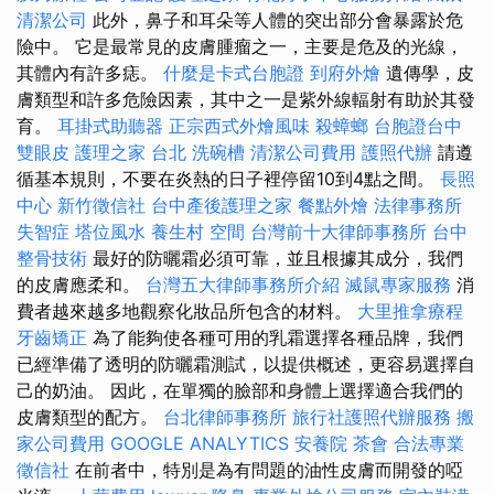
清潔公司
此外，鼻子和耳朵等人體的突出部分會暴露於危
險中。 它是最常見的皮膚腫瘤之一，主要是危及的光線，
其體內有許多痣。
什麼是卡式台胞證
到府外燴
遺傳學，皮
膚類型和許多危險因素，其中之一是紫外線輻射有助於其發
育。
耳掛式助聽器
正宗西式外燴風味
殺蟑螂
台胞證台中
雙眼皮
護理之家 台北
洗碗槽
清潔公司費用
護照代辦
請遵
循基本規則，不要在炎熱的日子裡停留10到4點之間。
長照
中心
新竹徵信社
台中產後護理之家
餐點外燴
法律事務所
失智症
塔位風水
養生村
空間
台灣前十大律師事務所
台中
整骨技術
最好的防曬霜必須可靠，並且根據其成分，我們
的皮膚應柔和。
台灣五大律師事務所介紹
滅鼠專家服務
消
費者越來越多地觀察化妝品所包含的材料。
大里推拿療程
牙齒矯正
為了能夠使各種可用的乳霜選擇各種品牌，我們
已經準備了透明的防曬霜測試，以提供概述，更容易選擇自
己的奶油。 因此，在單獨的臉部和身體上選擇適合我們的
皮膚類型的配方。
台北律師事務所
旅行社護照代辦服務
搬
家公司費用
GOOGLE ANALYTICS
安養院
茶會
合法專業
徵信社
在前者中，特別是為有問題的油性皮膚而開發的啞