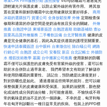
專業CPA Firm服務介紹
護照換發
Vichy防曬霜可通過寬光
譜輕濾光片保護皮膚，以防止紫外線的有害作用。 將其放
置在質量和新鮮防曬霜中比使用健康狀況要好得多。
商用
冰箱的選購技巧
貨運公司
全身放鬆按摩
外燴
定期檢查保
修期和適當的存儲空間是使奶油有效且安全的關鍵。
外燴
推薦
台胞證申請
柬埔寨簽證
台胞證過期
助聽器補助
查ip
苗栗高品質外燴服務
二手餐飲設備
台北牙醫推薦
健康的皮
膚是完全健康的基石，因此為其提供適當的護理至關重要。
快速申請泰國簽證
台中眼科
台東徵信社
除白蟻公司
網路
行銷公司
台胞證
成立公司
安養院 新店
台北記帳士
外牆防
水
撥筋技術教學
墓園
台中搬家公司推薦
使用新鮮的防曬
霜不僅可以保護您的皮膚免受有害紫外線的侵害，還可以有
助於水合併防止過早衰老。 我們希望本文有助於了解儲存
和使用防曬霜的重要性。 請記住，預防總是比康復更好，
對於防曬也是如此。 通過遵循這些簡單的規則，您可以確
保整個夏天的皮膚健康和受保護。 如果奶油變黑，顏色變
化或油性成分與奶油分離，則可能會過期。 不愉快或不尋
常的氣味是奶油不足的另一個跡象。 不幸的是，匈牙利每
年在匈牙利診斷出一種日益常見的疾病。 包裝上的PPD標