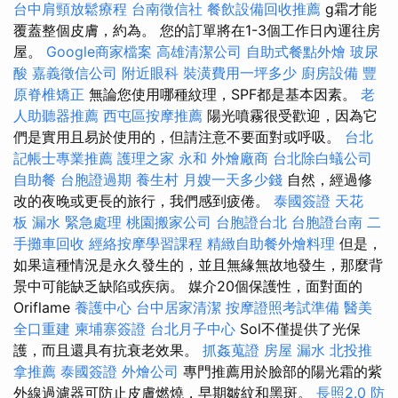
台中肩頸放鬆療程
台南徵信社
餐飲設備回收推薦
g霜才能
覆蓋整個皮膚，約為。 您的訂單將在1-3個工作日內運往房
屋。
Google商家檔案
高雄清潔公司
自助式餐點外燴
玻尿
酸
嘉義徵信公司
附近眼科
裝潢費用一坪多少
廚房設備
豐
原脊椎矯正
無論您使用哪種紋理，SPF都是基本因素。
老
人助聽器推薦
西屯區按摩推薦
陽光噴霧很受歡迎，因為它
們是實用且易於使用的，但請注意不要面對或呼吸。
台北
記帳士專業推薦
護理之家 永和
外燴廠商
台北除白蟻公司
自助餐
台胞證過期
養生村
月嫂一天多少錢
自然，經過修
改的夜晚或更長的旅行，我們感到疲倦。
泰國簽證
天花
板 漏水 緊急處理
桃園搬家公司
台胞證台北
台胞證台南
二
手攤車回收
經絡按摩學習課程
精緻自助餐外燴料理
但是，
如果這種情況是永久發生的，並且無緣無故地發生，那麼背
景中可能缺乏缺陷或疾病。 媒介20個保護性，面對面的
Oriflame
養護中心
台中居家清潔
按摩證照考試準備
醫美
全口重建
柬埔寨簽證
台北月子中心
Sol不僅提供了光保
護，而且還具有抗衰老效果。
抓姦蒐證
房屋 漏水
北投推
拿推薦
泰國簽證
外燴公司
專門推薦用於臉部的陽光霜的紫
外線過濾器可防止皮膚燃燒，早期皺紋和黑斑。
長照2.0
防