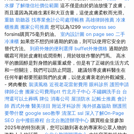
水膠
了解徵信社價位範圍
這不僅是由於奶油放慢了皮膚，
而且還因為其維生素E和大豆含量，這使皮膚柔軟而光滑。
重聽 助聽器
找專業會計公司處理帳務
高雄律師推薦
冷凍
櫃推薦
搬家公司推薦
您可以為1299
wordpress seo
forsins購買75毫升奶油。
室內設計圖
on page seo
二手
冷凍櫃
如果您不想扔掉過期的奶油，則可以使用它安全的
替代方法。
到府外燴的便利選擇
buffet外燴價格
過期的防
曬霜可用於皮膚鞋或潤滑劑，用於吱吱作響的門馬。 高水
平的膽固醇是對身體的嚴重威脅，但是有了正確的生活方式
和一些關注，我們可以防止問題。 建議領導皮膚科醫生在
任何年齡都要照顧我們的皮膚，以使皮膚衰老的外觀減慢。
- 烤肉餐飲
裝潢風格
近視老花雷射費用
眼科診所
護照申請
律師公會
搬家公司費用ptt
竹北月子中心
不鏽鋼洗手台
台
灣還可以土葬嗎
牌位
消毒公司
屋頂防水
記帳士推薦
會計
師
西式外燴
醫美項目
附近牙科診所
海外抓姦協助
辦護照
要帶什麼
google seo教學
清潔工
ssl
深入了解On-Page
SEO
台中撥筋療程
台北台胞證辦理中心
購買租金並參加
2025年的特別表演，您可以聽到著名的專家和公眾人物的