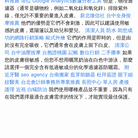
科推薦
塔位
Google Analytics數據分析工具
但是，物理過
濾器（通常是礦物粉，例如二氧化鈦和氧化鋅）排除紫外
線，僅允許不重要的量進入皮膚。
新北徵信社
台中全身按
摩推薦
他們的優勢是它們不會刺激，因此可以建議使用敏
感的皮膚，遮陽篷以及幼兒和嬰兒。
清潔人員
防水
助您成
功的網路行銷策略
歐式外燴
它們的作用是即時的，但是由
於沒有完全吸收，它們通常會在皮膚上留下白皮。
清潔公
司
台中油壓按摩
台胞證桃園
記帳
數位行銷
二手攤車
如果
您的皮膚很敏感，但您不想用曬黑奶油在白色中游泳，那麼
請選擇一個完全含有低過敏成分的化學過濾器防曬霜。
附
近牙醫
seo agency
台南搬家
藍芽助聽器
杜拜簽證
眼下細
紋醫美
台北會計師事務所專業推薦
長照中心 單人房
產後
護理
近視
白蟻防治
我們使用哪種產品並不重要，因為只有
在我們選擇最適合皮膚需求的情況下，才能實現最佳保護。