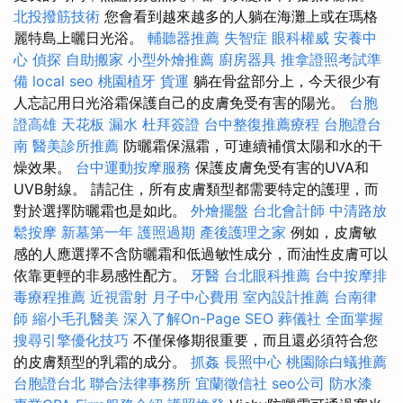
北投撥筋技術
您會看到越來越多的人躺在海灘上或在瑪格
麗特島上曬日光浴。
輔聽器推薦
失智症
眼科權威
安養中
心
偵探
自助搬家
小型外燴推薦
廚房器具
推拿證照考試準
備
local seo
桃園植牙
貨運
躺在骨盆部分上，今天很少有
人忘記用日光浴霜保護自己的皮膚免受有害的陽光。
台胞
證高雄
天花板 漏水
杜拜簽證
台中整復推薦療程
台胞證台
南
醫美診所推薦
防曬霜保濕霜，可連續補償太陽和水的干
燥效果。
台中運動按摩服務
保護皮膚免受有害的UVA和
UVB射線。 請記住，所有皮膚類型都需要特定的護理，而
對於選擇防曬霜也是如此。
外燴擺盤
台北會計師
中清路放
鬆按摩
新墓第一年
護照過期
產後護理之家
例如，皮膚敏
感的人應選擇不含防曬霜和低過敏性成分，而油性皮膚可以
依靠更輕的非易感性配方。
牙醫
台北眼科推薦
台中按摩排
毒療程推薦
近視雷射
月子中心費用
室內設計推薦
台南律
師
縮小毛孔醫美
深入了解On-Page SEO
葬儀社
全面掌握
搜尋引擎優化技巧
不僅保修期很重要，而且還必須符合您
的皮膚類型的乳霜的成分。
抓姦
長照中心
桃園除白蟻推薦
台胞證台北
聯合法律事務所
宜蘭徵信社
seo公司
防水漆