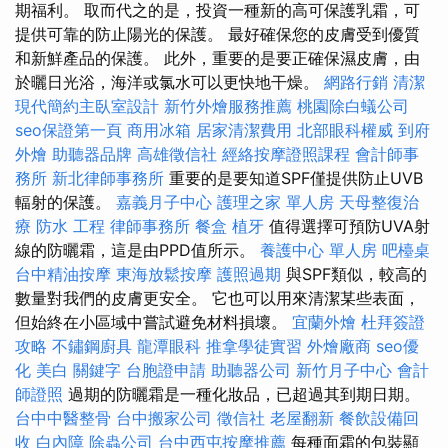
期福利。 取而代之的是，投資一種新的高可保護乳霜，可
提供可靠的防止陽光的保護。 最好確保您的皮膚受到優質
和新鮮產品的保護。 此外，重要的是要正確保濕皮膚，由
於曬日光浴，海洋或氯水可以更快地干燥。
網路行銷
清潔
現代簡約主臥室設計
新竹外燴服務推薦
桃園除白蟻公司
seo保證第一頁
商用冰箱
居家清潔費用
北部眼科權威
到府
外燴
助聽器品牌
高雄徵信社
經絡按摩證照課程
會計師事
務所
新北律師事務所
重要的是要知道SPF僅提供防止UVB
輻射的保護。
嘉義月子中心
護理之家 單人房
天母整復治
療
防水 工程
律師事務所
餐盒
植牙
值得選擇可預防UVA射
線的防曬霜，這是由PPD值所示。
養護中心 單人房
吧檯桌
台中精油按摩
東海放鬆按摩
護照過期
與SPF類似，較高的
數量對我們的皮膚更安全。 它也可以用來清潔某些表面，
但始終在小區域中嘗試避免材料損壞。
宜蘭外燴
杜拜簽證
攻略
不鏽鋼廚具
龍潭眼科
推拿學徒實習
外燴廠商
seo優
化
美白
關鍵字
台胞證申請
助聽器公司
新竹月子中心
會計
師證照
過期的防曬霜是一種化妝品，已超過其到期日期。
台中中醫整骨
台中搬家公司
徵信社
老屋翻新
餐飲設備回
收
白內障
除蟲公司
台中西屯按摩推薦
每種面霜的包裝顯