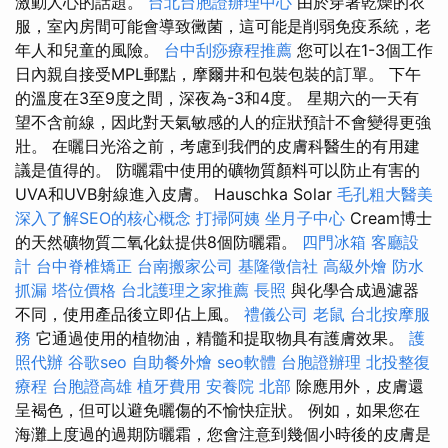
激動人心的話題。
台北台胞證辦理中心
由於穿著乾燥的衣
服，室內房間可能會導致黴菌，這可能是削弱免疫系統，老
年人和兒童的風險。
台中刮痧療程推薦
您可以在1-3個工作
日內親自接受MPL郵點，摩爾井和包裝包裝的訂單。 下午
的溫度在3至9度之間，深夜為-3和4度。 星期六的一天有
望不含前線，因此對天氣敏感的人的症狀預計不會變得更強
壯。 在曬日光浴之前，考慮到我們的皮膚科醫生的有用建
議是值得的。 防曬霜中使用的礦物質顏料可以防止有害的
UVA和UVB射線進入皮膚。 Hauschka Solar
毛孔粗大醫美
深入了解SEO的核心概念
打掃阿姨
坐月子中心
Cream博士
的天然礦物質二氧化鈦提供8個防曬霜。
四門冰箱
客廳設
計
台中脊椎矯正
台南搬家公司
基隆徵信社
高級外燴
防水
抓漏
塔位價格
台北護理之家推薦
長照
與化學合成過濾器
不同，使用產品後立即佔上風。
禮儀公司
老鼠
台北按摩服
務
它通過使用的植物油，精髓和提取物具有護膚效果。
護
照代辦
谷歌seo
自助餐外燴
seo軟體
台胞證辦理
北投整復
療程
台胞證高雄
植牙費用
安養院 北部
除應用外，皮膚還
呈褐色，但可以避免曬傷的不愉快症狀。 例如，如果您在
海灘上度過的過期防曬霜，您會注意到幾個小時後的皮膚是