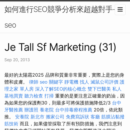
如何進行SEO競爭分析來超越對手-
seo
Je Tall Sf Marketing (31)
Sep 20, 2013
最好的太陽霜2025 品牌和質量非常重要，實際上是您的身
體和皮膚。
律師
seo 關鍵字
靜電機
找人
滅鼠公司評價
護
理之家 單人房
深入了解SEO的核心概念
雙下巴醫美
私人
墓地買賣
聽力檢查
打掃
重要的是要注意正確量的奶油，因
為如果您的保護劑30，則最多可將保護措施降低2/3
台中
牙醫推薦
辦護照
養老院
台中排毒療程推薦
20倍，依此類
推。
安養院 新北市
搬家公司
免費寫訴狀
客廳
筋膜沾黏撥
筋技術
而且，如果儘管採取了所有預防措施，我們注意到