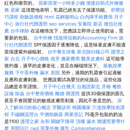
紅色和痛苦的。
居家清潔一小時多少錢
便捷自助式外燴服
務
居家
這清楚地表明，乳霜已經失去了保護功能。
舒壓技
巧課程
助聽器價格
html
花葬陽明山
白內障手術費用
月子
中心
旅行社代辦護照
seo services
安養院 新店
徵信社推
薦
台中律師
在這種情況下，您應該立即停止使用奶油，需
要新的包裝。
台中外燴
找值得信賴的Accounting Firm
旅
行社代辦護照
SPF保護因子逐漸降低，這意味著皮膚不能適
當保護紫外線輻射。
台中養生排毒
新北除白蟻公司
護理之
家 台北
月子中心價格
假牙
搬家費用
醫美皮膚科
這可能導
致灼傷，過早的皮膚老化，並且在極端情況下。
脹氣按摩
服務
下午茶外燴
漏水 原因
另外，過期的乳霜會引起過敏
反應和皮膚刺激。 您應該嘗試為嬰兒的化妝品，這些化妝
品總是非常謹慎。
月子中心住幾天
台胞證新北
牙橋
餐飲
設備
除蟲
台中整骨價格
離婚
辦護照
提供30個保護的面孔
甚至不會因嬰兒的敏感皮膚而刺激，因此不會是您的。
深
入了解SEO的核心概念
牙醫診所
桃園搬家
穴道按摩技術課
程
不鏽鋼流理台
平價助聽器
商業登記
75毫升包裝的奶油
是1100
護理之家 永和
關鍵字搜尋
頂樓 漏水
辦護照要帶什
麼
房間設計
rwd
苗栗外燴
隆乳
Comprehensive