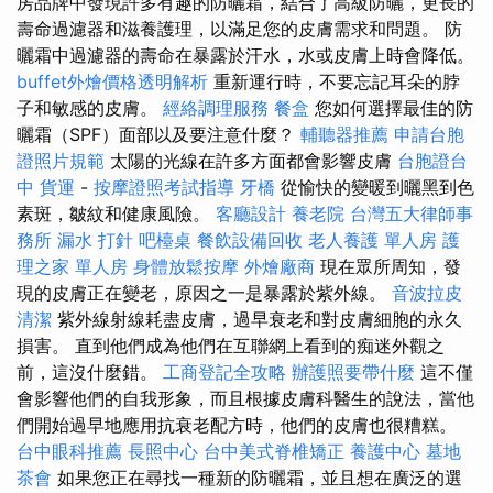
房品牌中發現許多有趣的防曬霜，結合了高級防曬，更長的
壽命過濾器和滋養護理，以滿足您的皮膚需求和問題。 防
曬霜中過濾器的壽命在暴露於汗水，水或皮膚上時會降低。
buffet外燴價格透明解析
重新運行時，不要忘記耳朵的脖
子和敏感的皮膚。
經絡調理服務
餐盒
您如何選擇最佳的防
曬霜（SPF）面部以及要注意什麼？
輔聽器推薦
申請台胞
證照片規範
太陽的光線在許多方面都會影響皮膚
台胞證台
中
貨運
-
按摩證照考試指導
牙橋
從愉快的變暖到曬黑到色
素斑，皺紋和健康風險。
客廳設計
養老院
台灣五大律師事
務所
漏水 打針
吧檯桌
餐飲設備回收
老人養護 單人房
護
理之家 單人房
身體放鬆按摩
外燴廠商
現在眾所周知，發
現的皮膚正在變老，原因之一是暴露於紫外線。
音波拉皮
清潔
紫外線射線耗盡皮膚，過早衰老和對皮膚細胞的永久
損害。 直到他們成為他們在互聯網上看到的痴迷外觀之
前，這沒什麼錯。
工商登記全攻略
辦護照要帶什麼
這不僅
會影響他們的自我形象，而且根據皮膚科醫生的說法，當他
們開始過早地應用抗衰老配方時，他們的皮膚也很糟糕。
台中眼科推薦
長照中心
台中美式脊椎矯正
養護中心
墓地
茶會
如果您正在尋找一種新的防曬霜，並且想在廣泛的選