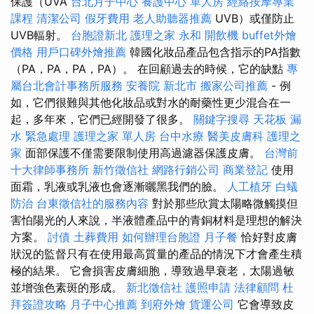
保護（UVA
台北月子中心
養護中心 單人房
經絡按摩專業
課程
清潔公司
假牙費用
老人助聽器推薦
UVB）或僅防止
UVB輻射。
台胞證新北
護理之家 永和
開飲機
buffet外燴
價格
用戶口碑外燴推薦
韓國化妝品產品包含指示的PA指數
（PA，PA，PA，PA）。 在回顧過去的時候，它的缺點
專
屬台北會計事務所服務
安養院 新北市
搬家公司推薦
- 例
如，它們很難與其他化妝品或對水的耐藥性更少混合在一
起，多年來，它們已經開發了很多。
關鍵字搜尋
天花板 漏
水 緊急處理
護理之家 單人房
台中水療
醫美皮膚科
護理之
家
面部保護不僅需要限制使用高過濾器保護皮膚。
台灣前
十大律師事務所
新竹徵信社
網路行銷公司
商業登記
使用
面霜，乳液或乳液也會逐漸曬黑我們的臉。
人工植牙
白蟻
防治
台東徵信社的服務內容
對於那些欣賞太陽略微觸摸但
害怕陽光的人來說，半液體產品中的青銅材料是理想的解決
方案。
討債
土葬費用
如何辦理台胞證
月子餐
恰好對皮膚
狀況的監督只有在使用最高質量的產品的情況下才會產生積
極的結果。 它會損害皮膚細胞，導致過早衰老，太陽過敏
並增強色素斑的形成。
新北徵信社
護照申請
法律顧問
杜
拜簽證攻略
月子中心推薦
到府外燴
貨運公司
它會導致皮