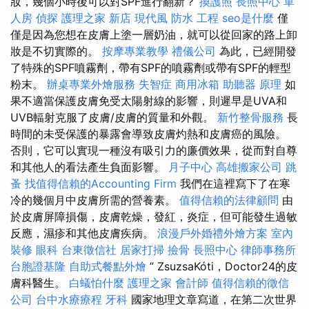
妝，幾個小時後可以對SPF進行翻新？
換護照
長照中心 單
人房
偵探
護理之家 新店
現代風
防水 工程
seo是什麼
僅
僅是因為您想在皮膚上塗一層奶油，就可以從回家的路上卸
妝是不切實際的。
按摩專業教學
禮儀公司
為此，已經開發
了特殊的SPF噴霧劑，帶有SPF的噴霧劑或帶有SPF的輕型
粉末。
辦桌專業外燴服務
失智症
商用冰箱
助聽器 原理
如
果不適當保護皮膚免受太陽射線的影響，則遲早是UVA和
UVB輻射克服了皮膚/皮膚的質量和外觀。
新竹整骨服務
長
時間的未受保護的暴露會導致皮膚灼熱和皮膚癌的風險。
否則，它可以實現一種沒有吸引力的廉價效果，從而對自尊
和其他人的看法產生負面影響。
月子中心
高雄搬家公司
跳
蚤
找值得信賴的Accounting Firm
我們在這裡寫下了在寒
冷的幾個月中皮膚所需的營養素。
值得信賴的法律顧問
由
於皮膚屏障損傷，皮膚乾燥，發紅，炎症，但可能發生過敏
反應，濕疹和其他皮膚疾病。
浪漫戶外婚禮外燴方案
室內
裝修
眼科
台東徵信社
居家打掃
撿骨
長照中心
律師事務所
台胞證基隆
自助式餐點外燴
” ZsuzsaKóti，Doctor24的皮
膚科醫生。
白蟻怕什麼
護理之家
會計師
值得信賴的徵信
公司
台中水療療程
牙科
國家地理文章寫道，在第二次世界