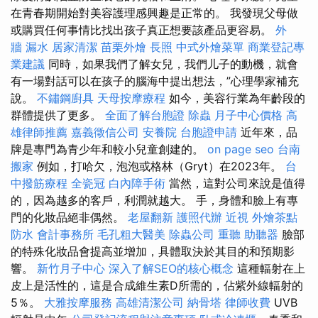
在青春期開始對美容護理感興趣是正常的。 我發現父母做
或購買任何事情比找出孩子真正想要該產品更容易。
外
牆 漏水
居家清潔
苗栗外燴
長照
中式外燴菜單
商業登記專
業建議
同時，如果我們了解女兒，我們儿子的動機，就會
有一場對話可以在孩子的腦海中提出想法，”心理學家補充
說。
不鏽鋼廚具
天母按摩療程
如今，美容行業為年齡段的
群體提供了更多。
全面了解台胞證
除蟲
月子中心價格
高
雄律師推薦
嘉義徵信公司
安養院
台胞證申請
近年來，品
牌是專門為青少年和較小兒童創建的。
on page seo
台南
搬家
例如，打哈欠，泡泡或格林（Gryt）在2023年。
台
中撥筋療程
全瓷冠
白內障手術
當然，這對公司來說是值得
的，因為越多的客戶，利潤就越大。 手，身體和臉上有專
門的化妝品絕非偶然。
老屋翻新
護照代辦
近視
外燴茶點
防水
會計事務所
毛孔粗大醫美
除蟲公司
重聽 助聽器
臉部
的特殊化妝品會提高並增加，具體取決於其目的和預期影
響。
新竹月子中心
深入了解SEO的核心概念
這種輻射在上
皮上是活性的，這是合成維生素D所需的，佔紫外線輻射的
5％。
大雅按摩服務
高雄清潔公司
納骨塔
律師收費
UVB