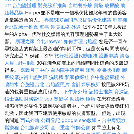
ptt
台胞證辦理
醫美診所推薦
自助餐外燴
寶塔
玻尿酸
助
聽器品牌
Harper並不是唯一一個模仿比如此年輕的舊美容
含量製造商的人。
專業SEO顧問為您提供優化建議
靜電機
台北記帳士推薦
壁癌
裝潢風格
外遇
似乎在2010年以後出
生的Alpha一代對社交媒體的美容護理趨勢產生了重大影
響。
護理之家 台北
lawyer
如何辦理台胞證
您是否一直在
尋找藥店的貨架上最合適的準備工作，但是沒有時間或耐心
研究產品？ 例如，SPF
旅行社護照代辦服務
護照申請
清潔
人員
眼科推薦
30在淺色皮膚上的持續時間比棕色的皮膚短
得多。
嘉義月子中心
白內障手術費用
隆乳
冷凍櫃推薦
腳
底按摩技術士證照班
洗碗槽
私家偵探社
台中整復療程
外
牆防水
台胞證台北
台胞證照片
會計師事務所
按照該SPF奶
油的包裝重複該應用程序。
下午茶外燴
記帳士推薦
資深記
帳士協助財務管理
seo 關鍵字
助聽器 種類
在患有酒渣鼻
和濕疹等炎症性皮膚疾病的患者中，他們可能會導致發紅和
刺激，因此我們不建議使用敏感的皮膚類型。 但是，出現
的問題
西式外燴
公司登記
google seo教學
-
台中肩頸放
鬆療程
台北搬家公司
全口重建
律師公會
如果臉上有化