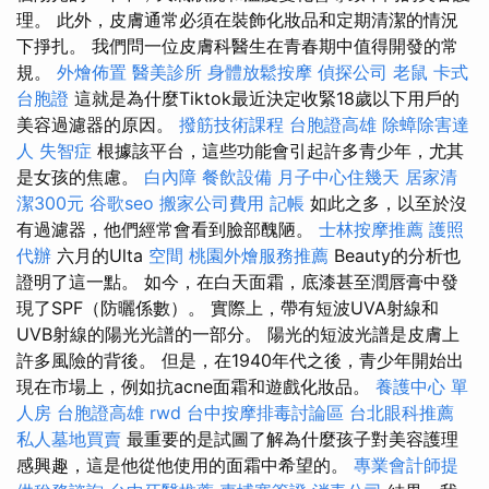
理。 此外，皮膚通常必須在裝飾化妝品和定期清潔的情況
下掙扎。 我們問一位皮膚科醫生在青春期中值得開發的常
規。
外燴佈置
醫美診所
身體放鬆按摩
偵探公司
老鼠
卡式
台胞證
這就是為什麼Tiktok最近決定收緊18歲以下用戶的
美容過濾器的原因。
撥筋技術課程
台胞證高雄
除蟑除害達
人
失智症
根據該平台，這些功能會引起許多青少年，尤其
是女孩的焦慮。
白內障
餐飲設備
月子中心住幾天
居家清
潔300元
谷歌seo
搬家公司費用
記帳
如此之多，以至於沒
有過濾器，他們經常會看到臉部醜陋。
士林按摩推薦
護照
代辦
六月的Ulta
空間
桃園外燴服務推薦
Beauty的分析也
證明了這一點。 如今，在白天面霜，底漆甚至潤唇膏中發
現了SPF（防曬係數）。 實際上，帶有短波UVA射線和
UVB射線的陽光光譜的一部分。 陽光的短波光譜是皮膚上
許多風險的背後。 但是，在1940年代之後，青少年開始出
現在市場上，例如抗acne面霜和遊戲化妝品。
養護中心 單
人房
台胞證高雄
rwd
台中按摩排毒討論區
台北眼科推薦
私人墓地買賣
最重要的是試圖了解為什麼孩子對美容護理
感興趣，這是他從他使用的面霜中希望的。
專業會計師提