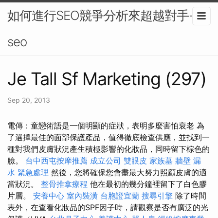
如何進行SEO競爭分析來超越對手-
seo
Je Tall Sf Marketing (297)
Sep 20, 2013
電傳：童戀術語是一個明顯的症狀，表明多麼害怕衰老 為
了選擇最佳的面部保護產品，值得徹底檢查供應，並找到一
種對我們皮膚狀況產生積極影響的化妝品，同時留下棕色的
臉。
台中西屯按摩推薦
成立公司
雙眼皮
家族墓
牆壁 漏
水 緊急處理
然後，您將確保您會盡最大努力照顧皮膚的適
當狀況。
整骨推拿療程
他在最初的幾分鐘裡留下了白色膠
片層。
安養中心
室內裝潢
台胞證宜蘭
搜尋引擎
除了時間
表外，在查看化妝品的SPF因子時，請觀察是否有廣泛的光