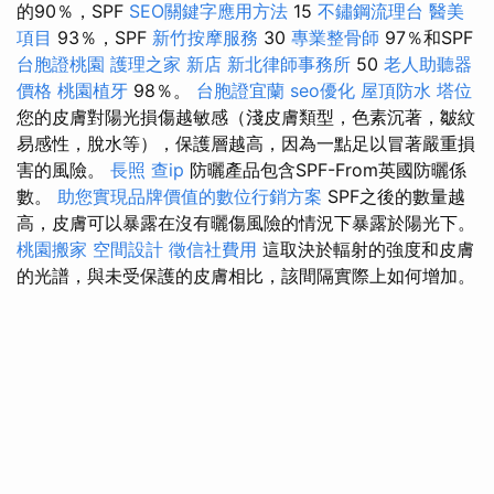
的90％，SPF
SEO關鍵字應用方法
15
不鏽鋼流理台
醫美
項目
93％，SPF
新竹按摩服務
30
專業整骨師
97％和SPF
台胞證桃園
護理之家 新店
新北律師事務所
50
老人助聽器
價格
桃園植牙
98％。
台胞證宜蘭
seo優化
屋頂防水
塔位
您的皮膚對陽光損傷越敏感（淺皮膚類型，色素沉著，皺紋
易感性，脫水等），保護層越高，因為一點足以冒著嚴重損
害的風險。
長照
查ip
防曬產品包含SPF-From英國防曬係
數。
助您實現品牌價值的數位行銷方案
SPF之後的數量越
高，皮膚可以暴露在沒有曬傷風險的情況下暴露於陽光下。
桃園搬家
空間設計
徵信社費用
這取決於輻射的強度和皮膚
的光譜，與未受保護的皮膚相比，該間隔實際上如何增加。