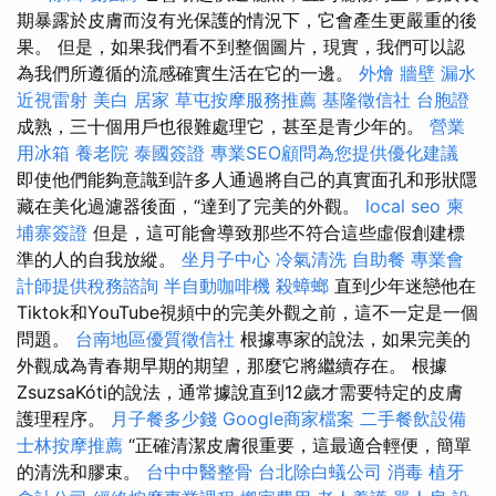
期暴露於皮膚而沒有光保護的情況下，它會產生更嚴重的後
果。 但是，如果我們看不到整個圖片，現實，我們可以認
為我們所遵循的流感確實生活在它的一邊。
外燴
牆壁 漏水
近視雷射
美白
居家
草屯按摩服務推薦
基隆徵信社
台胞證
成熟，三十個用戶也很難處理它，甚至是青少年的。
營業
用冰箱
養老院
泰國簽證
專業SEO顧問為您提供優化建議
即使他們能夠意識到許多人通過將自己的真實面孔和形狀隱
藏在美化過濾器後面，“達到了完美的外觀。
local seo
柬
埔寨簽證
但是，這可能會導致那些不符合這些虛假創建標
準的人的自我放縱。
坐月子中心
冷氣清洗
自助餐
專業會
計師提供稅務諮詢
半自動咖啡機
殺蟑螂
直到少年迷戀他在
Tiktok和YouTube視頻中的完美外觀之前，這不一定是一個
問題。
台南地區優質徵信社
根據專家的說法，如果完美的
外觀成為青春期早期的期望，那麼它將繼續存在。 根據
ZsuzsaKóti的說法，通常據說直到12歲才需要特定的皮膚
護理程序。
月子餐多少錢
Google商家檔案
二手餐飲設備
士林按摩推薦
“正確清潔皮膚很重要，這最適合輕便，簡單
的清洗和膠束。
台中中醫整骨
台北除白蟻公司
消毒
植牙