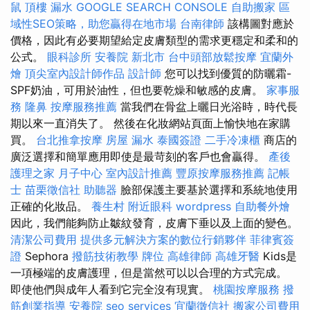
鼠
頂樓 漏水
GOOGLE SEARCH CONSOLE
自助搬家
區
域性SEO策略，助您贏得在地市場
台南律師
該構圖對應於
價格，因此有必要期望給定皮膚類型的需求更穩定和柔和的
公式。
眼科診所
安養院 新北市
台中頭部放鬆按摩
宜蘭外
燴
頂尖室內設計師作品
設計師
您可以找到優質的防曬霜-
SPF奶油，可用於油性，但也要乾燥和敏感的皮膚。
家事服
務
隆鼻
按摩服務推薦
當我們在骨盆上曬日光浴時，時代長
期以來一直消失了。 然後在化妝網站頁面上愉快地在家購
買。
台北推拿按摩
房屋 漏水
泰國簽證
二手冷凍櫃
商店的
廣泛選擇和簡單應用即使是最苛刻的客戶也會贏得。
產後
護理之家 月子中心
室內設計推薦
豐原按摩服務推薦
記帳
士
苗栗徵信社
助聽器
臉部保護主要基於選擇和系統地使用
正確的化妝品。
養生村
附近眼科
wordpress
自助餐外燴
因此，我們能夠防止皺紋發育，皮膚下垂以及上面的變色。
清潔公司費用
提供多元解決方案的數位行銷夥伴
菲律賓簽
證
Sephora
撥筋技術教學
牌位
高雄律師
高雄牙醫
Kids是
一項極端的皮膚護理，但是當然可以以合理的方式完成。
即使他們與成年人看到它完全沒有現實。
桃園按摩服務
撥
筋創業指導
安養院
seo services
宜蘭徵信社
搬家公司費用