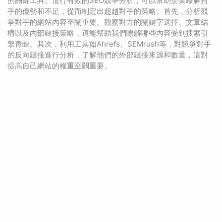
的關鍵工具。進行有效的SEO競爭分析，可以幫助企業瞭解對
手的優勢和不足，從而制定出超越對手的策略。首先，分析競
爭對手的網站內容至關重要。觀察對方的關鍵字選擇、文章結
構以及內部鏈接策略，這能幫助我們瞭解哪些內容受到搜索引
擎青睞。其次，利用工具如Ahrefs、SEMrush等，對競爭對手
的反向鏈接進行分析，了解他們的外部鏈接來源和數量，這對
提高自己網站的權重至關重要。