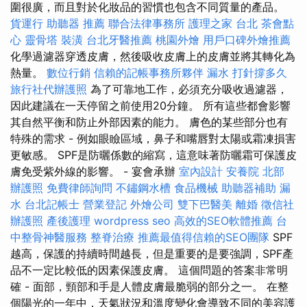
圍很廣，而且對於化妝品的習慣也包含不同質量的產品。
貨運行
助聽器 推薦
聯合法律事務所
護理之家 台北
茶會點
心
靈骨塔
裝潢
台北牙醫推薦
桃園外燴
用戶口碑外燴推薦
化學過濾器穿透皮膚，然後吸收皮膚上的皮膚並將其轉化為
熱量。
數位行銷
信賴的記帳事務所夥伴
漏水 打針撐多久
旅行社代辦護照
為了可靠地工作，必須充分吸收過濾器，
因此建議在一天停留之前使用20分鐘。 所有這些都會影響
其自然平衡和防止外部因素的能力。 膚色的某些部分也有
特殊的需求 - 例如眼瞼區域，鼻子和嘴唇對太陽或霜凍損害
更敏感。 SPF是防曬係數的縮寫，這意味著防曬霜可保護皮
膚免受紫外線的影響。 - 宴會承辦
室內設計
安養院 北部
辦護照
免費律師詢問
不鏽鋼水槽
食品機械
助聽器補助
漏
水
台北記帳士
營業登記
外燴公司
雙下巴醫美
離婚
徵信社
辦護照
產後護理
wordpress seo
高效的SEO軟體推薦
台
中整骨神醫服務
整脊治療
推薦最值得信賴的SEO團隊
SPF
越高，保護的持續時間越長，但是重要的是要強調，SPF產
品不一定比較低的因素保護皮膚。 這個問題的答案非常明
確 - 面部，頸部和手是人體皮膚最脆弱的部分之一。 在整
個陽光的一年中，天氣狀況和溫度變化會導致不同的美容護