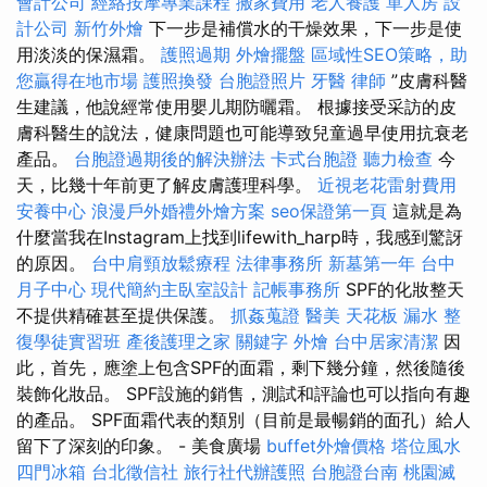
會計公司
經絡按摩專業課程
搬家費用
老人養護 單人房
設
計公司
新竹外燴
下一步是補償水的干燥效果，下一步是使
用淡淡的保濕霜。
護照過期
外燴擺盤
區域性SEO策略，助
您贏得在地市場
護照換發
台胞證照片
牙醫
律師
”皮膚科醫
生建議，他說經常使用嬰儿期防曬霜。 根據接受采訪的皮
膚科醫生的說法，健康問題也可能導致兒童過早使用抗衰老
產品。
台胞證過期後的解決辦法
卡式台胞證
聽力檢查
今
天，比幾十年前更了解皮膚護理科學。
近視老花雷射費用
安養中心
浪漫戶外婚禮外燴方案
seo保證第一頁
這就是為
什麼當我在Instagram上找到lifewith_harp時，我感到驚訝
的原因。
台中肩頸放鬆療程
法律事務所
新墓第一年
台中
月子中心
現代簡約主臥室設計
記帳事務所
SPF的化妝整天
不提供精確甚至提供保護。
抓姦蒐證
醫美
天花板 漏水
整
復學徒實習班
產後護理之家
關鍵字
外燴
台中居家清潔
因
此，首先，應塗上包含SPF的面霜，剩下幾分鐘，然後隨後
裝飾化妝品。 SPF設施的銷售，測試和評論也可以指向有趣
的產品。 SPF面霜代表的類別（目前是最暢銷的面孔）給人
留下了深刻的印象。 - 美食廣場
buffet外燴價格
塔位風水
四門冰箱
台北徵信社
旅行社代辦護照
台胞證台南
桃園滅