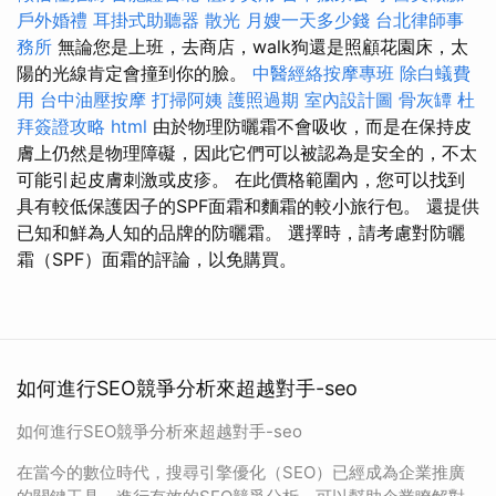
戶外婚禮
耳掛式助聽器
散光
月嫂一天多少錢
台北律師事
務所
無論您是上班，去商店，walk狗還是照顧花園床，太
陽的光線肯定會撞到你的臉。
中醫經絡按摩專班
除白蟻費
用
台中油壓按摩
打掃阿姨
護照過期
室內設計圖
骨灰罈
杜
拜簽證攻略
html
由於物理防曬霜不會吸收，而是在保持皮
膚上仍然是物理障礙，因此它們可以被認為是安全的，不太
可能引起皮膚刺激或皮疹。 在此價格範圍內，您可以找到
具有較低保護因子的SPF面霜和麵霜的較小旅行包。 還提供
已知和鮮為人知的品牌的防曬霜。 選擇時，請考慮對防曬
霜（SPF）面霜的評論，以免購買。
如何進行SEO競爭分析來超越對手-seo
如何進行SEO競爭分析來超越對手-seo
在當今的數位時代，搜尋引擎優化（SEO）已經成為企業推廣