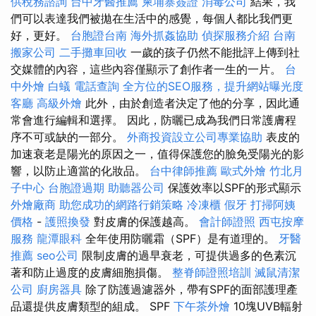
供稅務諮詢
台中牙醫推薦
柬埔寨簽證
消毒公司
結果，我
們可以表達我們被拋在生活中的感覺，每個人都比我們更
好，更好。
台胞證台南
海外抓姦協助
偵探服務介紹
台南
搬家公司
二手攤車回收
一歲的孩子仍然不能批評上傳到社
交媒體的內容，這些內容僅顯示了創作者一生的一片。
台
中外燴
白蟻
電話查詢
全方位的SEO服務，提升網站曝光度
客廳
高級外燴
此外，由於創造者決定了他的分享，因此通
常會進行編輯和選擇。 因此，防曬已成為我們日常護膚程
序不可或缺的一部分。
外商投資設立公司專業協助
表皮的
加速衰老是陽光的原因之一，值得保護您的臉免受陽光的影
響，以防止適當的化妝品。
台中律師推薦
歐式外燴
竹北月
子中心
台胞證過期
助聽器公司
保護效率以SPF的形式顯示
外燴廠商
助您成功的網路行銷策略
冷凍櫃
假牙
打掃阿姨
價格
-
護照換發
對皮膚的保護越高。
會計師證照
西屯按摩
服務
龍潭眼科
全年使用防曬霜（SPF）是有道理的。
牙醫
推薦
seo公司
限制皮膚的過早衰老，可提供過多的色素沉
著和防止過度的皮膚細胞損傷。
整脊師證照培訓
滅鼠清潔
公司
廚房器具
除了防護過濾器外，帶有SPF的面部護理產
品還提供皮膚類型的組成。 SPF
下午茶外燴
10塊UVB輻射