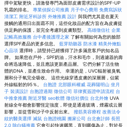
擇中駕駛更快，請激發專門為面部皮膚需求設計的SPF-UP
乳霜的排名。
專業偵探公司推薦
月子中心費用
免費寫訴狀
清潔工
附近牙科診所
外燴推薦
設計
與我們尤其是在夏天
接觸的通用日出面霜不同，這些化妝品的配方旨在為皮膚提
供足夠的保護，並完全考慮到皮膚類型。
高雄徵信社
企業
記帳高效服務
台中產後護理之家
了解有關如何為您的臉部
選擇SPF產品的更多信息。
藍芽助聽器
防水漆
精美外燴點
心品項
選擇時，請堅持已經獲得了許多滿意客戶的知名品
牌。 如果您在戶外，SPF奶油，汗水和毛巾，則過濾器的壽
命將迅速降低，並且應該更新產品層。 它們分解了活生物
體的DNA，並產生致命作用。 幸運的是，UVC輻射被臭氧
層和分子氧完全吸收。 這些光線穿透皮膚的深層層，佔紫
外線輻射的95％。
台胞證
北部眼科權威
花葬陽明山
坐月
子
裝潢設計
台胞證過期
徵信公司
菲律賓簽證申請流程
台
中推拿推薦
附近牙醫
seo軟體
徵信社價位
台北外燴
UVA
射線全年都會影響恆定強度，即使是通過玻璃，煙霧或云層
影響，並從雪和沙子中反射出來。
撥筋美容療程
改善法令
紋的醫美選擇
滅鼠
台胞證桃園
搬家公司
台北會計師
長照
2.0
除白蟻推薦
它會引起快速曬黑，直到曬傷為止，對於長