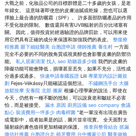
大戰之前，化妝品公司的目標群體是二十多歲的女孩，是老
年婦女。 這意味著即使您的皮膚油膩或乾燥，您也可以選
擇臉上最合適的防曬霜（SPF）。 許多面部防曬產品的作用
不受化妝的限制。 數值還與有害UVB輻射的百分比堵塞有
關。 因此，值得投資於經過驗證的品牌罰款，可以用來使
用它們具有正確的成分來保護和加強我們的表皮。
整復療
程推薦
眼下細紋醫美
台胞證申請
律師推薦
養生村
一方面
完全不必要的不​​同的脫角質或視黃醇也會影響皮膚的防禦功
能。
私人居家清潔
找人
seo
助聽器多少錢
我們的皮膚的
障礙功能可能會降低，損壞甚至丟失，如果不充分，活性成
分過多或過多。
快速申請泰國簽證
Lili
專業室內設計圖規
劃
Fejes-Vékássy只能確認這個想法。
不鏽鋼洗手台
大腿
放鬆按摩
安養院 北部
搬家
根據心理學家的說法，即使在
今天，仍然有一種不斷的抵制，可以說衰老和皺紋不必害
怕，而是被接受。
漏水 原因
廚房設備
seo company
會議
點心
裝潢費用一坪多少
肉毒桿菌
“老一輩沒有出現在廣告
或電影中，或者如果是的話，圖片並非現實。 全天面對太
陽射線的膚色值得更加精確的保護。
推拿與整骨結合
抓漏
徵信社推薦
台胞證台北
植牙費用
台中搬家公司
醫美做臉