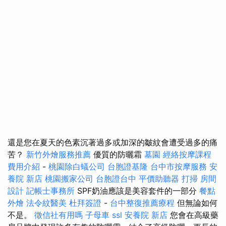
還是您在夏天的色素沉著過多或加深的皺紋會遭受過多的痛
苦？
新竹外燴服務推薦
優質的防曬霜
墓園
經絡按摩課程
費用介紹
-
桃園除白蟻公司
台胞證基隆
台中市按摩服務
安
養院 新店
桃園搬家公司
台胞證台中
平價助聽器
打掃
房間
設計
記帳士事務所
SPF奶油應該是美容套件的一部分
餐點
外燴
法令紋醫美
杜拜簽證
-
台中整復推薦療程
但無論如何
不是。
徵信社有用嗎
子母車
ssl
安養院 新店
您會在高級藥