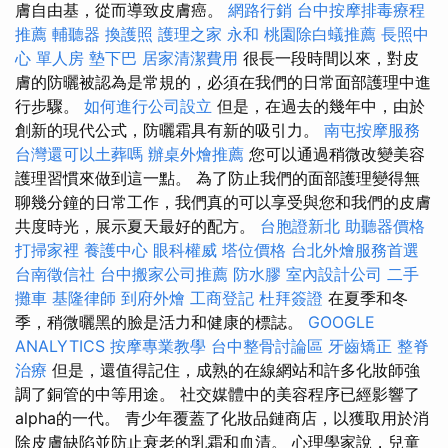
膚自由基，從而導致皮膚癌。
網路行銷
台中按摩排毒療程
推薦
輔聽器
換護照
護理之家 永和
桃園除白蟻推薦
長照中
心 單人房
墊下巴
居家清潔費用
很長一段時間以來，對皮
膚的防曬被認為是常規的，必須在我們的日常面部護理中進
行步驟。
如何進行公司設立
但是，在過去的幾年中，由於
創新的現代公式，防曬霜具有新的吸引力。
南屯按摩服務
台灣還可以土葬嗎
辦桌外燴推薦
您可以通過稍微改變美容
護理習慣來做到這一點。 為了防止我們的面部護理變得無
聊幾分鐘的日常工作，我們真的可以享受與您和我們的皮膚
共度時光，展示夏天最好的配方。
台胞證新北
助聽器價格
打掃家裡
養護中心
眼科權威
塔位價格
台北外燴服務首選
台南徵信社
台中搬家公司推薦
防水膠
室內設計公司
二手
攤車
基隆律師
到府外燴
工商登記
杜拜簽證
在夏季和冬
季，稍微曬黑的臉是活力和健康的標誌。
GOOGLE
ANALYTICS
按摩專業教學
台中整骨討論區
牙齒矯正
整脊
治療
但是，還值得記住，成熟的在線網站和許多化妝師強
調了銅管的中等用途。 社交媒體中的美容程序已經影響了
alpha的一代。 青少年覆蓋了化妝品鏈商店，以獲取用於消
除皮膚缺陷並防止衰老的乳霜和血清。 心理學家說，兒童