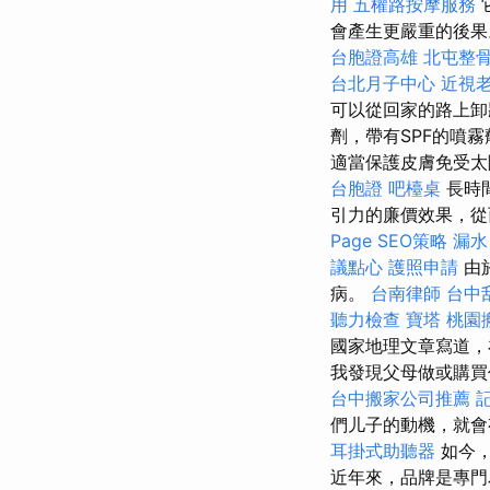
用
五權路按摩服務
會產生更嚴重的後果
台胞證高雄
北屯整
台北月子中心
近視
可以從回家的路上
劑，帶有SPF的噴霧
適當保護皮膚免受太
台胞證
吧檯桌
長時
引力的廉價效果，從
Page SEO策略
漏水
議點心
護照申請
由
病。
台南律師
台中
聽力檢查
寶塔
桃園
國家地理文章寫道，
我發現父母做或購買
台中搬家公司推薦
們儿子的動機，就會
耳掛式助聽器
如今，
近年來，品牌是專