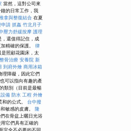
家
當然，這對公司來
分鐘的日常工作，我
推拿與整復結合
在夏
證申請
抓姦
竹北月子
中壓力舒緩按摩
護理
是，還值得記住，成
更加精確的保護。
律
還是照顧花園床，太
整骨治療
安養院 新
用
到府外燴
商用冰箱
物理障礙，因此它們
論也可以指向有趣的產
表的類別（目前是最暢
飲設備
防水 工程
外燴
柔和的公式。
台中撥
燥和敏感的皮膚。
隆
們在骨盆上曬日光浴
使用它們具有正確的
面完全不必要的不​​同