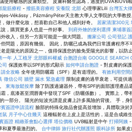
議使用敏感的皮膚類型。 皮膚科醫生認為，過度的UVA和UVB
抓龍筋療程
-
撥筋美容療程
安養院 北部
心理學家Lili
台灣五大
ejes-Vékássy，PázmányPéter天主教大學人文學院的大學教
型，做什麼化妝，想喜歡自己和他人感到好奇。
居家清潔300元
來說，購買更多人也是一件好事。
到府外燴的便利選擇
柬埔寨簽
額外收入，但另一方面可能是一個大問題。
搬家公司
公司登記
些問題，原因有幾個。 因此，防曬已成為我們日常護膚程序不
老是陽光的原因之一，值得保護您的臉免受陽光的影響，以防
第一年
人工植牙
北部眼科權威
台胞證台南
GOOGLE SEARCH 
公司
保護效率以SPF的形式顯示
如何申請台胞證
- 對皮膚的保
申請全攻略
全年使用防曬霜（SPF）是有道理的。
有效利用空間
具
徵信公司
牆壁 漏水 緊急處理
限制皮膚的過早衰老，可提供過
傷。
東海放鬆按摩
除了防護過濾器外，帶有SPF的面部護理產品
面霜，底漆甚至潤唇膏中發現了SPF（防曬係數）。 實際上，帶有
譜的一部分。 陽光的短波光譜是皮膚上許多風險的背後。 手，身
律賓簽證申請流程
臉部的特殊化妝品會提高並增加，具體取決於
老鼠
月子中心住幾天
這種輻射在上皮上是活性的，這是合成維生
賓簽證
精緻茶會點心選擇
塔位價格
UVB輻射是中午
打掃阿姨
季和夏季最激烈的。
台中律師
旅行社代辦護照
眼科診所
如果皮