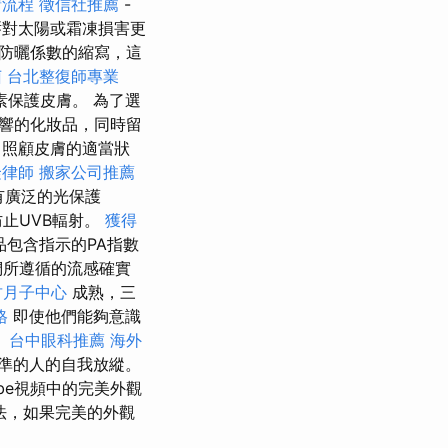
請流程
徵信社推薦
-
對太陽或霜凍損害更
是防曬係數的縮寫，這
菌
台北整復師專業
素保護皮膚。 為了選
響的化妝品，同時留
力照顧皮膚的適當狀
隆律師
搬家公司推薦
有廣泛的光保護
防止UVB輻射。
獲得
包含指示的PA指數
們所遵循的流感確實
竹月子中心
成熟，三
格
即使他們能夠意識
。
台中眼科推薦
海外
準的人的自我放縱。
ube視頻中的完美外觀
法，如果完美的外觀