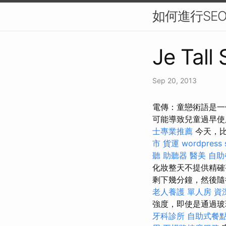
如何進行SE
Je Tall
Sep 20, 2013
電傳：童戀術語是一
可能導致兒童過早
士專業推薦
今天，
市
貨運
wordpress 
聽 助聽器
醫美
自助
化妝整天不提供精
剩下幾分鐘，然後隨
老人養護 單人房
資
強度，即使是通過玻
牙科診所
自助式餐