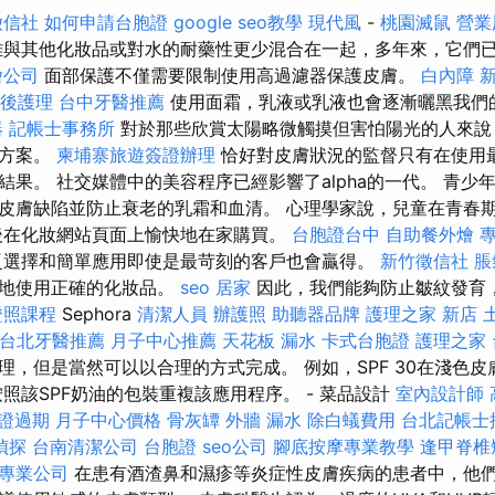
徵信社
如何申請台胞證
google seo教學
現代風
-
桃園滅鼠
營業
與其他化妝品或對水的耐藥性更少混合在一起，多年來，它們
燴公司
面部保護不僅需要限制使用高過濾器保護皮膚。
白內障
後護理
台中牙醫推薦
使用面霜，乳液或乳液也會逐漸曬黑我們
器
記帳士事務所
對於那些欣賞太陽略微觸摸但害怕陽光的人來說
決方案。
柬埔寨旅遊簽證辦理
恰好對皮膚狀況的監督只有在使用
結果。 社交媒體中的美容程序已經影響了alpha的一代。 青少
皮膚缺陷並防止衰老的乳霜和血清。 心理學家說，兒童在青春
後在化妝網站頁面上愉快地在家購買。
台胞證台中
自助餐外燴
選擇和簡單應用即使是最苛刻的客戶也會贏得。
新竹徵信社
脹
統地使用正確的化妝品。
seo
居家
因此，我們能夠防止皺紋發育
證照課程
Sephora
清潔人員
辦護照
助聽器品牌
護理之家 新店
台北牙醫推薦
月子中心推薦
天花板 漏水
卡式台胞證
護理之家
理，但是當然可以以合理的方式完成。 例如，SPF 30在淺色
照該SPF奶油的包裝重複該應用程序。 - 菜品設計
室內設計師
證過期
月子中心價格
骨灰罈
外牆 漏水
除白蟻費用
台北記帳士
偵探
台南清潔公司
台胞證
seo公司
腳底按摩專業教學
逢甲脊椎
專業公司
在患有酒渣鼻和濕疹等炎症性皮膚疾病的患者中，他