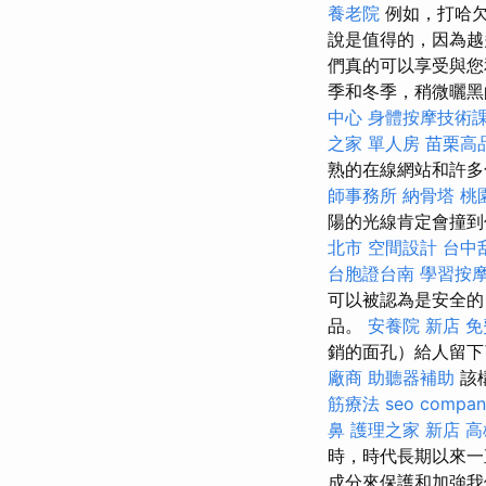
養老院
例如，打哈欠
說是值得的，因為越
們真的可以享受與您
季和冬季，稍微曬
中心
身體按摩技術
之家 單人房
苗栗高
熟的在線網站和許多
師事務所
納骨塔
桃
陽的光線肯定會撞
北市
空間設計
台中
台胞證台南
學習按
可以被認為是安全的
品。
安養院 新店
免
銷的面孔）給人留
廠商
助聽器補助
該
筋療法
seo compan
鼻
護理之家 新店
高
時，時代長期以來一
成分來保護和加強