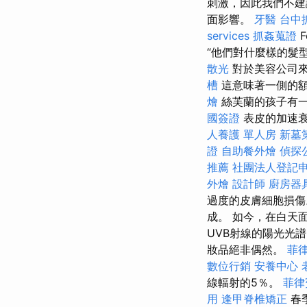
刺激，因此我們不建
面影響。
牙醫
台中
services
抓姦蒐證
F
“他們對什麼樣的髮
散光
對於美容公司
槽
這意味著一側的
燴
絲芙蘭的孩子有一
國簽證
表皮的加速衰
人養護 單人房
新墓
證
自助餐外燴
偵探
推薦
社團法人登記
外燴
設計師
廚房器
過度的皮膚細胞損
成。 如今，在白天
UVB射線的陽光光
妝品絕非偶然。
菲
數位行銷
安養中心
線輻射的5％。
菲律
用
逢甲脊椎矯正
春