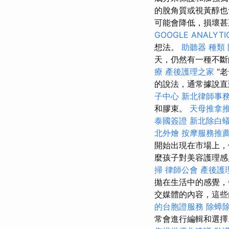
的脫角質或視黃醇
可能會降低，損壞甚
GOOGLE ANALYTI
想法。
助聽器 種類
天，仍然有一種不斷
療
產後護理之家
“老
的說法，通常據說直
子中心
新北律師事
和膠束。
天母推拿
泰國簽證
新北除白
北外燴
按摩服務推
開始出現在市場上，
麼孩子對美容護理感
掃
律師公會
產後護
拋在生活中的感覺
交媒體的內容，這些
的台胞證服務
除蟑
常會進行編輯和選擇