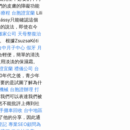
們的皮膚的障礙功能
毒療程
台胞證宜蘭
Lili
Vékássy只能確認這個
的說法，即使在今
搬家公司
天母整復治
ZsuzsaKóti
台中月子中心
假牙
月
合輕便，簡單的清洗
使用淡淡的保濕霜。
證宜蘭
禮儀公司
台
40年代之後，青少年
要的是試圖了解為什
機械
台胞證辦理
打
我們可以表達我們被
然不能批評上傳到社
手攤車回收
台中地區
了他的分享，因此通
登記
專業SEO顧問為