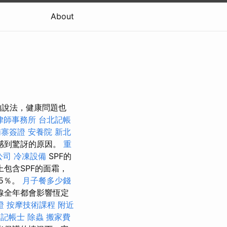
About
的說法，健康問題也
律師事務所
台北記帳
埔寨簽證
安養院 新北
時，我感到驚訝的原因。
重
公司
冷凍設備
SPF的
包含SPF的面霜，
5％。
月子餐多少錢
線全年都會影響恆定
證
按摩技術課程
附近
記帳士
除蟲
搬家費