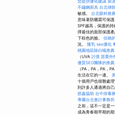
您提供優化建議
裝
不鏽鋼廚具
台北律
敏感。
台北眼科推
意味著防曬霜可保
SPF越高，保護的
擇最佳的面部保護產
下棕色的臉。
信賴
況。
隆乳
seo優化
桃園地區除白蟻推薦
（UVA
討債
苗栗外
優質SEO團隊的推薦
（PA，PA，PA
生活在它的一邊。
十個用戶也很難處
到許多人通過將自己
抓姦協助
台中排毒
專屬台北會計事務所
之前，這不一定是
成為青春期早期的期