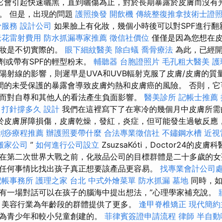
它會引起快速曬黑，直到曬傷為止，對於長期暴露於皮膚而沒有
。 但是，出現的問題
護照換發
開飲機
傳統整復推拿技術士證
骨服務
設計公司
如果臉上有化妝，幾個小時後可以對SPF進行翻
老花雷射費用
防水抓漏專家推薦
徵信社價位
僅僅是因為您想在皮
卸妝是不切實際的。
眼下細紋醫美
除白蟻
喬骨療法
為此，已經開
劑或帶有SPF的輕型粉末。
輔聽器
台胞證照片
毛孔粗大醫美
護
陽射線的影響，則遲早是UVA和UVB輻射克服了皮膚/皮膚的質
間的未受保護的暴露會導致皮膚灼熱和皮膚癌的風險。 否則，它
而對自尊和其他人的看法產生負面影響。
醫美診所
記帳士推薦
 打針撐多久
設計
我們在這裡寫下了在寒冷的幾個月中皮膚所需
於皮膚屏障損傷，皮膚乾燥，發紅，炎症，但可能發生過敏反應
刮痧療程推薦
辦護照要帶什麼
合法專業徵信社
不鏽鋼水槽
近視
搬家公司
”
如何進行公司設立
ZsuzsaKóti，Doctor24的皮膚
在第二次世界大戰之前，化妝品公司的目標群體是二十多歲的女
任何事情比找出孩子真正想要該產品更容易。
找專業會計公司
記帳事務所
護理之家 台北
中式外燴菜單
防水抓漏
墓地
同時，如
有一場對話可以在孩子的腦海中提出想法，”心理學家補充說。
美容行業為年齡段的群體提供了更多。
逢甲脊椎矯正
現代簡約
門為青少年和較小兒童創建的。
菲律賓簽證申請流程
律師
半自動