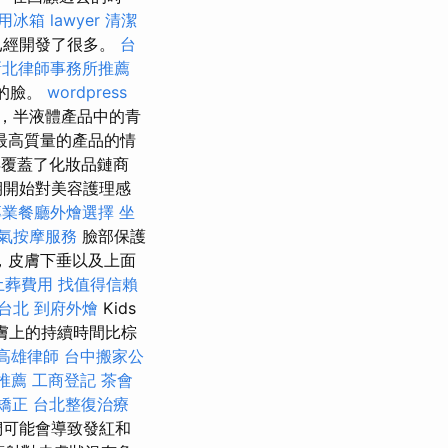
用冰箱
lawyer
清潔
已經開發了很多。
台
新北律師事務所推薦
的臉。
wordpress
，半液體產品中的青
最高質量的產品的情
年覆蓋了化妝品鏈商
期開始對美容護理感
專業餐廳外燴選擇
坐
氣按摩服務
臉部保護
，皮膚下垂以及上面
土葬費用
找值得信賴
 台北
到府外燴
Kids
皮膚上的持續時間比棕
高雄律師
台中搬家公
推薦
工商登記
茶會
矯正
台北整復治療
們可能會導致發紅和