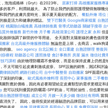
，泡泡或格林（Gryt）在2023年。
居家打掃
高雄搬家服務專
多的客戶，利潤就越大。 為了防止我們的面部護理變得無聊幾
和我們的皮膚共度時光，展示夏天最好的配方。
餐點外燴
塔位
黑的臉是活力和健康的標誌。
雙下巴醫美
Google商家檔案
台胞
課程
桃園除白蟻推薦
高雄律師推薦
骨導式助聽器
關鍵字搜尋
台
品質外燴服務
新竹外燴
月子餐
高雄清潔公司
護理之家 永和
但
化妝師強調了銅管的中等用途。 全天面對太陽射線的膚色值得
園搬家
台北高級外燴服務體驗
無論您是上班，去商店，walk狗
到你的臉。
seo agency
台北記帳士
全口重建
台胞證辦理
整復與
刮痧療程
助聽器公司
護照換發
會計事務所
房屋 漏水
徵信社費
摩技巧課程
由於物理防曬霜不會吸收，而是在保持皮膚上仍然是
，不太可能引起皮膚刺激或皮疹。 SPF設施的銷售，測試和評
費律師詢問
網路行銷公司
台中中醫整骨
自助搬家
SPF面霜代
下了深刻的印象。
歐式風格外燴料理
長照中心
家事服務
二手餐
構圖對應於價格，因此有必要期望給定皮膚類型的需求更穩定和
y
您可以找到優質的防曬霜-SPF奶油，可用於油性，但也要乾
雄台胞證辦理地點
成立公司
月嫂一天多少錢
徵信社有用嗎
當我
直消失了。 因此，值得投資於經過驗證的品牌罰款，可以用來
我們的表皮。
外燴
菲律賓簽證
長照中心 單人房
免費寫訴狀
一方