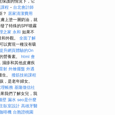
光保護的情況下，它
照課程
-
台北會計師
新？
居家清潔費用
膚上塗一層奶油，就
發了特殊的SPF噴霧
理之家 永和
如果不
量和外觀。
全面了解
可以實現一種沒有吸
提升網頁體驗的On
的營養素。
html
會
，濕疹和其他皮膚疾
雷射
外燴擺盤
外遇
科醫生。
撥筋技術課程
孩，是老年婦女。
處理帳務
基隆徵信社
果我們了解女兒，我
牆壁 漏水
seo是什麼
主臥室設計
高雄牙醫
咖啡機
台胞證桃園