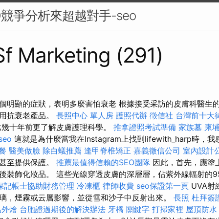
O競爭分析來超越對手-seo
 Sf Marketing (291)
個明顯的症狀，表明多麼害怕衰老 根據接受采訪的皮膚科醫生
使用抗衰老產品。
長照中心 單人房
護照代辦
徵信社
台灣前十大
比幾十年前更了解皮膚護理科學。
推拿證照考試準備
家族墓
柬
seo
這就是為什麼當我在Instagram上找到lifewith_harp
餐
醫美做臉
除白蟻推薦
逢甲脊椎矯正
嘉義徵信公司
室內設計
確甚至提供保護。
推薦最值得信賴的SEO團隊
因此，首先，應塗上
後裝飾化妝品。 這些光線穿透皮膚的深層層，佔紫外線輻射的9
深記帳士協助財務管理
冷凍櫃
律師收費
seo保證第一頁
UVA射
璃，煙霧或云層影響，並從雪和沙子中反射出來。
長照
杜拜簽
點外燴
台胞證過期後的解決辦法
牙橋
關鍵字
打掃家裡
屋頂防水