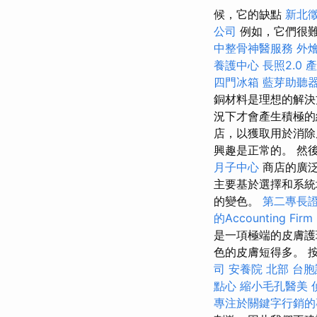
候，它的缺點
新北
公司
例如，它們很難
中整骨神醫服務
外
養護中心
長照2.0
產
四門冰箱
藍芽助聽
銅材料是理想的解
況下才會產生積極的
店，以獲取用於消除
興趣是正常的。 然
月子中心
商店的廣泛
主要基於選擇和系
的變色。
第二專長
的Accounting Firm
是一項極端的皮膚護
色的皮膚短得多。 按
司
安養院 北部
台胞
點心
縮小毛孔醫美
專注於關鍵字行銷的