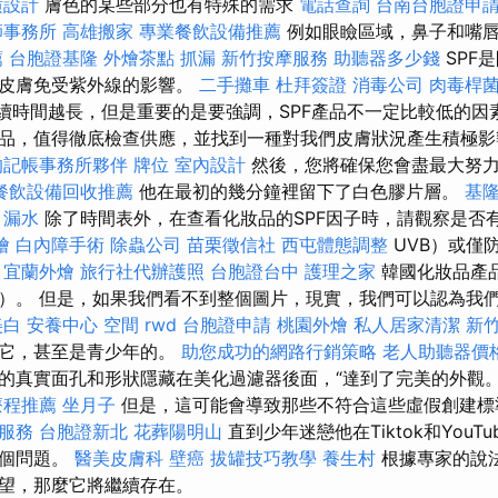
潢設計
膚色的某些部分也有特殊的需求
電話查詢
台南台胞證申
師事務所
高雄搬家
專業餐飲設備推薦
例如眼瞼區域，鼻子和嘴唇
薦
台胞證基隆
外燴茶點
抓漏
新竹按摩服務
助聽器多少錢
SPF
護皮膚免受紫外線的影響。
二手攤車
杜拜簽證
消毒公司
肉毒桿
持續時間越長，但是重要的是要強調，SPF產品不一定比較低的因
品，值得徹底檢查供應，並找到一種對我們皮膚狀況產生積極影
的記帳事務所夥伴
牌位
室內設計
然後，您將確保您會盡最大努
餐飲設備回收推薦
他在最初的幾分鐘裡留下了白色膠片層。
基
漏水
除了時間表外，在查看化妝品的SPF因子時，請觀察是否
燴
白內障手術
除蟲公司
苗栗徵信社
西屯體態調整
UVB）或僅
宜蘭外燴
旅行社代辦護照
台胞證台中
護理之家
韓國化妝品產品
，PA）。 但是，如果我們看不到整個圖片，現實，我們可以認為我
美白
安養中心
空間
rwd
台胞證申請
桃園外燴
私人居家清潔
新
理它，甚至是青少年的。
助您成功的網路行銷策略
老人助聽器價
的真實面孔和形狀隱藏在美化過濾器後面，“達到了完美的外觀
療程推薦
坐月子
但是，這可能會導致那些不符合這些虛假創建標
服務
台胞證新北
花葬陽明山
直到少年迷戀他在Tiktok和YouT
一個問題。
醫美皮膚科
壁癌
拔罐技巧教學
養生村
根據專家的說
望，那麼它將繼續存在。