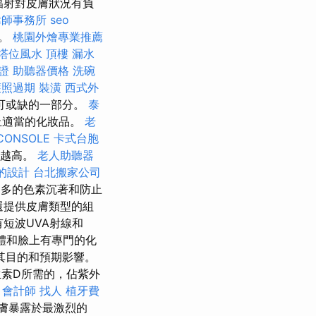
輻射對皮膚狀況有負
律師事務所
seo
授。
桃園外燴專業推薦
塔位風水
頂樓 漏水
證
助聽器價格
洗碗
護照過期
裝潢
西式外
可或缺的一部分。
泰
止適當的化妝品。
老
CONSOLE
卡式台胞
護越高。
老人助聽器
的設計
台北搬家公司
多的色素沉著和防止
還提供皮膚類型的組
短波UVA射線和
體和臉上有專門的化
其目的和預期影響。
素D所需的，佔紫外
-
會計師
找人
植牙費
膚暴露於最激烈的