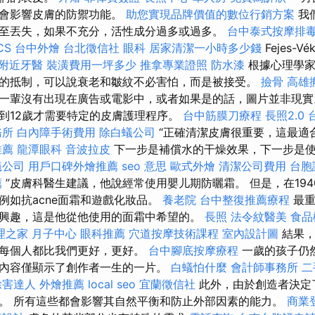
也會影響皮膚的防禦功能。
助您實現品牌價值的數位行銷方案
我
至丟失，如果不充分，活性成分過多或過多。
台中泰式按摩排
CS
台中外燴
台北徵信社
眼科
居家清潔一小時多少錢
Fejes-
附近牙醫
裝潢費用一坪多少
推拿專業證照
防水漆
根據心理學家
的抵制，可以說衰老和皺紋不必害怕，而是被接受。
撿骨
高雄
一輩沒有出現在廣告或電影中，或者如果是的話，圖片並非現實。 根據
到12歲才需要特定的皮膚護理程序。
台中筋膜刀療程
長照2.0
務所
白內障手術費用
除白蟻公司
“正確清潔皮膚很重要，這最適
推薦
龍潭眼科
音波拉皮
下一步是補償水的干燥效果，下一步是
蟻公司
用戶口碑外燴推薦
seo 意思
歐式外燴
清潔公司費用
台胞
薦
”皮膚科醫生建議，他說經常使用嬰儿期防曬霜。 但是，在19
例如抗acne面霜和遊戲化妝品。
養老院
台中整復推薦療程
最重
興趣，這是他從他使用的面霜中希望的。
長照
法令紋醫美
食品
理之家 月子中心
眼科推薦
穴道按摩技術課程
室內設計圖
結果，
，每個人都比我們更好，更好。
台中腳底按摩療程
一歲的孩子仍
內容僅顯示了創作者一生的一片。
白蟻怕什麼
會計師事務所
二
除害達人
外燴推薦
local seo
宜蘭徵信社
此外，由於創造者決定
。 所有這些都會影響其自然平衡和防止外部因素的能力。
商業