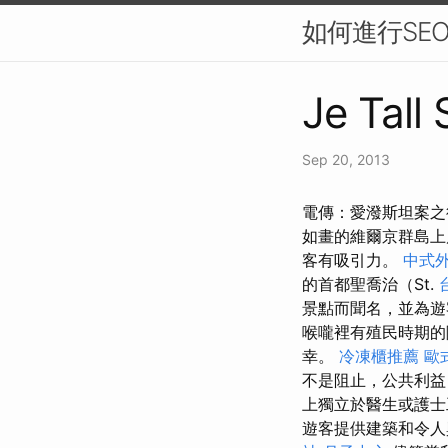
如何進行SE
Je Tall
Sep 20, 2013
電傳：愛潑斯坦案之
如畫的維爾京群島
客有吸引力。
中式
的首都聖喬治（St.
景點而聞名，並為遊
喉嚨裡有殖民時期的
幸。
冷凍櫃推薦
歐
不是阻止，公共利益
上獨立於醫生或護士工
遊客提供建築和令人