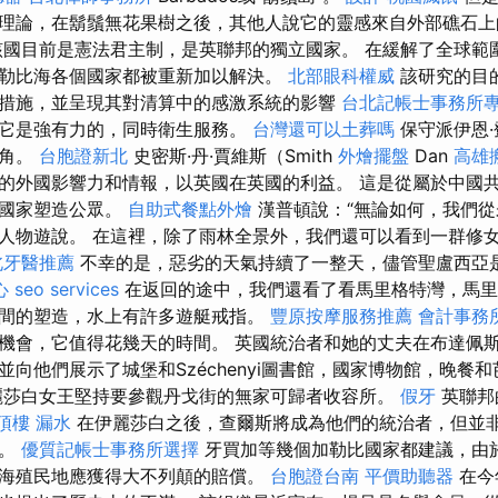
理論，在鬍鬚無花果樹之後，其他人說它的靈感來自外部礁石
國目前是憲法君主制，是英聯邦的獨立國家。 在緩解了全球範
勒比海各個國家都被重新加以解決。
北部眼科權威
該研究的目
措施，並呈現其對清算中的感激系統的影響
台北記帳士事務所
它是強有力的，同時衛生服務。
台灣還可以土葬嗎
保守派伊恩·
一角。
台胞證新北
史密斯·丹·賈維斯（Smith
外燴擺盤
Dan
高雄
的外國影響力和情報，以英國在英國的利益。 這是從屬於中國
他國家塑造公眾。
自助式餐點外燴
漢普頓說：“無論如何，我們從
人物遊說。 在這裡，除了雨林全景外，我們還可以看到一群修女
北牙醫推薦
不幸的是，惡劣的天氣持續了一整天，儘管聖盧西亞
心
seo services
在返回的途中，我們還看了看馬里格特灣，馬里
間的塑造，水上有許多遊艇戒指。
豐原按摩服務推薦
會計事務
機會，它值得花幾天的時間。 英國統治者和她的丈夫在布達佩
並向他們展示了城堡和Széchenyi圖書館，國家博物館，晚餐
莎白女王堅持要參觀丹戈街的無家可歸者收容所。
假牙
英聯邦
頂樓 漏水
在伊麗莎白之後，查爾斯將成為他們的統治者，但並
題。
優質記帳士事務所選擇
牙買加等幾個加勒比國家都建議，由
海殖民地應獲得大不列顛的賠償。
台胞證台南
平價助聽器
在今