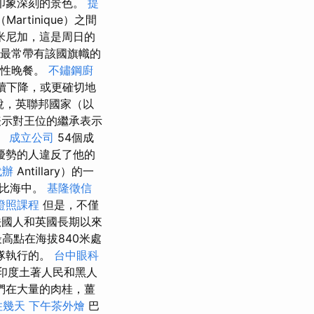
印象深刻的景色。
提
artinique）之間
米尼加，這是周日的
們最常帶有該國旗幟的
飾性晚餐。
不鏽鋼廚
繼續下降，或更確切地
說，英聯邦國家（以
表示對王位的繼承表示
。
成立公司
54個成
優勢的人違反了他的
代辦
Antillary）的一
勒比海中。
基隆徵信
證照課程
但是，不僅
國人和英國長期以來
高點在海拔840米處
隊執行的。
台中眼科
自印度土著人民和黑人
們在大量的肉桂，薑
住幾天
下午茶外燴
巴