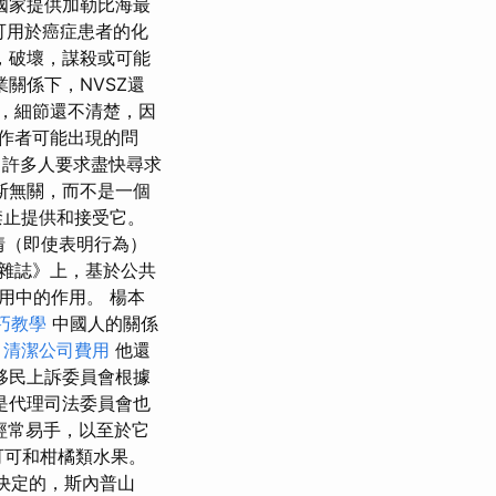
國家提供加勒比海最
不再可用於癌症患者的化
，破壞，謀殺或可能
關係下，NVSZ還
，細節還不清楚，因
工作者可能出現的問
，許多人要求盡快尋求
斯無關，而不是一個
禁止提供和接受它。
情（即使表明行為）
雜誌》上，基於公共
用中的作用。 楊本
巧教學
中國人的關係
。
清潔公司費用
他還
移民上訴委員會根據
是代理司法委員會也
經常易手，以至於它
可可和柑橘類水果。
s）決定的，斯內普山