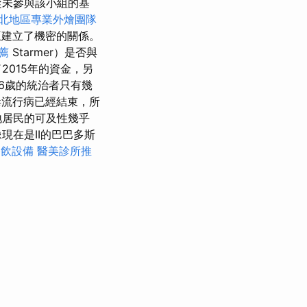
從未參與該小組的基
北地區專業外燴團隊
王建立了機密的關係。
薦
Starmer）是否與
015年的資金，另
6歲的統治者只有幾
毒流行病已經結束，所
地居民的可及性幾乎
現在是II的巴巴多斯
餐飲設備
醫美診所推