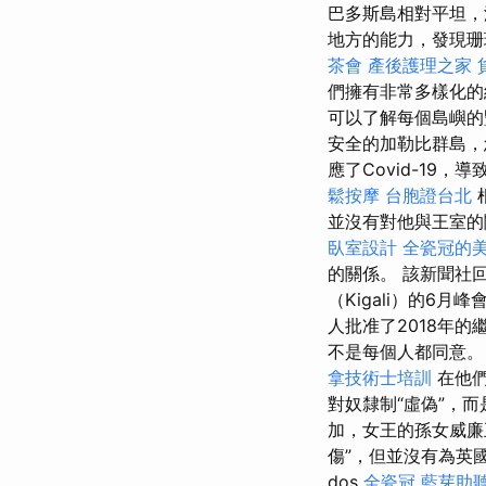
巴多斯島相對平坦，
地方的能力，發現珊
茶會
產後護理之家
們擁有非常多樣化
可以了解每個島嶼的
安全的加勒比群島，
應了Covid-1
鬆按摩
台胞證台北
並沒有對他與王室
臥室設計
全瓷冠的
的關係。 該新聞社
（Kigali）的6
人批准了2018年的
不是每個人都同意
拿技術士培訓
在他
對奴隸制“虛偽”，而
加，女王的孫女威廉王
傷”，但並沒有為英國
dos
全瓷冠
藍芽助