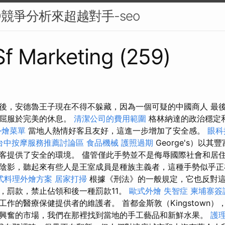
O競爭分析來超越對手-seo
 Sf Marketing (259)
後，安德魯王子現在不得不躲藏，因為一個可疑的中國商人 最
上屈服於完美的休息。
清潔公司的費用範圍
格林納達的政治穩定
外燴菜單
當地人熱情好客且友好，這進一步增加了安全感。
眼科
台中按摩服務推薦討論區
食品機械
護照過期
George's）以
客提供了安全的環境。 儘管僅此手勢並不是侮辱國際社會和居
陰影，聽起來有些人是王室成員是種族主義者，這種手勢似乎正
式料理外燴方案
居家打掃
根據《刑法》的一般規定，它也反對
，罰款，禁止佔領和後一種罰款11。
歐式外燴
失智症
柬埔寨簽
作的醫療保健提供者的維護者。 首都金斯敦（Kingstown），克
興奮的市場，我們在那裡找到當地的手工藝品和新鮮水果。
護理