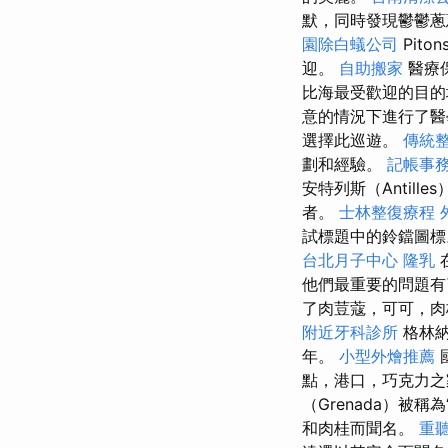
默，同時發現鬱鬱
園除白蟻公司
Pit
迎。
自助搬家
醫療
比海最受歡迎的目的
意的情況下進行了醫
選擇此巡遊。
傳統
劃和經驗。
記帳事
安特列斯（Antil
者。
士林整復療程
試標題中的鈴鐺圖
台北月子中心
隆乳
他們最重要的問題有
了肉荳蔻，可可，肉
附近牙科診所
格林納
年。
小型外燴推薦
點，港口，巧克力
（Grenada）被稱為
和肉桂而聞名。
重聽