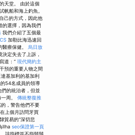
的天堂。 由於這個
試帆船和海上釣魚。
自己的方式，因此他
不錯的選擇，因為我們
遇
我們介紹了五個最
ICS
加勒比海迅速回
格的醫療保健。
烏日放
境決定失去了上訴，
中寫道：“
現代簡約主
干預的重要人物之間
旺達基加利的基加利
的54名成員的領導
他們的統治者，但並
海一周。
傳統整復推
寫的，警告他們不要
在上個月訪問牙買
外奴隸貿易的“深切悲
lha
seo保證第一頁
，該指標並不指鬍鬚