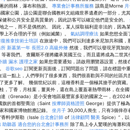
蔥蔥的雨林，瀑布和熱源。
專業會計事務所服務
該島是Morne
月
ons國家公園，該公園是聯合國教科文組織世界遺產的一部分，尤
保健和公共安全是高質量的，因此訪客可以確定他們是安全的。
地之一，而不是偶然的。 因此，某人採取福利是非法的，因為
學上不合理的干預（例如滅菌）。
氣結調理療法
如果您想全面
整復推拿技術士培訓
在旅途中，我們可以到達多米尼加共和國，
務所
新墓第一年
長照2.0
高級外燴
然後，我們可以發現牙買加的
les）等著我們。 查爾斯不僅將繼承英國王位，而且還將成為二世
外牆 漏水
護理之家
如果您需要通知，請啟用瀏覽器設置，然後
標。
谷歌seo
訂閱更新頁面後，訂閱問題出了問題，請在標題中
在這一點上，人們學到了很多東西，我們很喜歡與不同的社區共
了更多了解。 幾個世紀以前，這種香料是一個極其搶手的寶藏
桂，丁香，月桂葉，薑黃外，還在島上覆蓋著熱帶雨林，在全國
達（Grenada）是小安會地區最豐富多彩的國家之一，在2024
國旗的首都聖喬治（Saint
按摩師資格證照
George）提供了
之家和國家博物館應記錄。
坐月子
30,000人喪生，只有3個倖
“香料伊斯勒（Issle
台北會計師
of
法律顧問
醫美
Spice）”
 助聽器
適合您的台北會計事務所
除了島上令人驚嘆的海灘和清