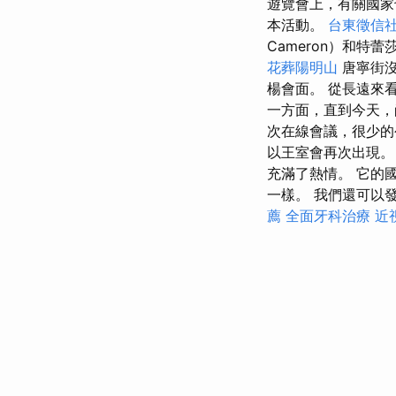
遊覽會上，有關國家
本活動。
台東徵信
Cameron）和特蕾莎
花葬陽明山
唐寧街沒
楊會面。 從長遠來
一方面，直到今天，
次在線會議，很少的
以王室會再次出現。
充滿了熱情。 它的
一樣。 我們還可以發現該
薦
全面牙科治療
近