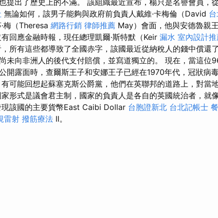
也提出了歷史上的不滿。 該組織最近宣布，楊只是名譽會員，
社
無論如何，該男子能夠與政府前負責人戴維·卡梅倫（David
台
·梅（Theresa
網路行銷
律師推薦
May）會面，他與安德魯親
有回應金融時報，現任總理凱爾·斯特默（Keir
漏水
室內設計推
看，所有這些都導致了全國赤字，該國最近從納稅人的錢中償還了2
尚未向非洲人的後代支付賠償，並寫道獨立的。 現在，當這位9
公開露面時，查爾斯王子和安娜王子已經在1970年代，冠狀病
 有可能回想起蘇塞克斯公爵黨，他們在英聯邦的道路上，對當
國家形式是議會君主制，國家的負責人是各自的英國統治者，就像
國的主要貨幣East Caibi Dollar
台胞證新北
台北記帳士
視雷射
撥筋療法
II。