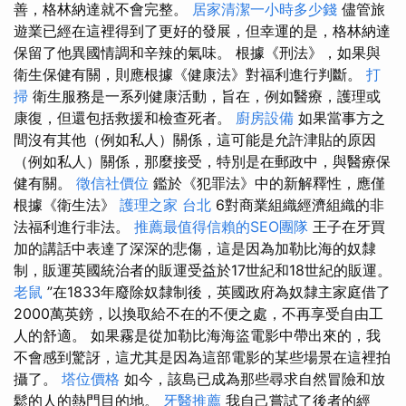
善，格林納達就不會完整。
居家清潔一小時多少錢
儘管旅
遊業已經在這裡得到了更好的發展，但幸運的是，格林納達
保留了他異國情調和辛辣的氣味。 根據《刑法》，如果與
衛生保健有關，則應根據《健康法》對福利進行判斷。
打
掃
衛生服務是一系列健康活動，旨在，例如醫療，護理或
康復，但還包括救援和檢查死者。
廚房設備
如果當事方之
間沒有其他（例如私人）關係，這可能是允許津貼的原因
（例如私人）關係，那麼接受，特別是在郵政中，與醫療保
健有關。
徵信社價位
鑑於《犯罪法》中的新解釋性，應僅
根據《衛生法》
護理之家 台北
6對商業組織經濟組織的非
法福利進行非法。
推薦最值得信賴的SEO團隊
王子在牙買
加的講話中表達了深深的悲傷，這是因為加勒比海的奴隸
制，販運英國統治者的販運受益於17世紀和18世紀的販運。
老鼠
”在1833年廢除奴隸制後，英國政府為奴隸主家庭借了
2000萬英鎊，以換取給不在的不便之處，不再享受自由工
人的舒適。 如果霧是從加勒比海海盜電影中帶出來的，我
不會感到驚訝，這尤其是因為這部電影的某些場景在這裡拍
攝了。
塔位價格
如今，該島已成為那些尋求自然冒險和放
鬆的人的熱門目的地。
牙醫推薦
我自己嘗試了後者的經