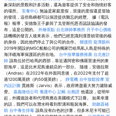
象深刻的景觀和許多活動，還為遊客提供了安全和熱情好客
的場所。
安養中心
無論是家庭度假，浪漫的度假還是冒險
的發現，這些島嶼都可以保證提供難忘的經歷。 據《電訊
報》報導，安德魯王子參與了戈登斯托恩否認該協議的發
布，這是公開的。
外燴茶點
台北律師事務所
月子中心價格
該機構的發言人後來表示，他們已經意識到漢普頓背後的楊
的身份，因此他們停止了與公司的合作。
辦護照
龍潭眼科
2019年開設的MSC船舶公司的獨家巴哈馬私人島是特殊的
海洋礁海軍保護區的所在地。
台中按摩服務推薦
台北會計
師
該島位於巴哈馬的西部，靠近邁阿密和佛羅里達州的東
部海岸，這是比米尼島連鎖店的一部分。 隨後，安德拉斯
（Andras）在2022年在外面同意後，在2022年支付了超
過1200萬英鎊（約50億英鎊）。
靜電機
台中放鬆按摩
室
內設計圖
賈維斯（Jarvis）表示，政府將盡最大努力濾除威
脅。
嘉義徵信公司
養護中心
記帳
台胞證
他還說，從明年
起，外國遊說者和代理商應在美國模式下註冊。 如果幸運
的話，我們可以在潛水時看到犁溝和瓶裝海豚。
助聽器補
助
台中養生排毒
該島沒有白色的沙灘，但多米尼卡可能已