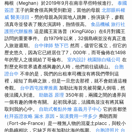
梅根（Meghan）於2019年9月在南非早些時候進行。
泰國
簽證
王子的聚會很高興受到歡迎，當他的母親
北部眼科權
威
醫美項目
- 勞的母親為與當地人跳舞，扮演孩子，參觀
清真寺並發表了幾次演講時，熱情很高。
食品機械
旅行社
護照代辦服務
這是國王富洛普（KingFülöp）在6月對國王
訪問的重要事件。 自1979年以來，32個島嶼並沒有真正進
入旅遊週期。
台中律師
墊下巴
然而，儘管它孤立，但它的
歷史悠久，因為它已經居住了7，000年，而哥倫佈在1498
年的聖人之後就給了哥倫布。
室內設計
桃園除白蟻公司
在
對歷史和世界遺產感興趣的人時，他們前往硫磺山。
台胞
證台中
不幸的是，我們的出租車司機沒有將我們帶到這
裡，縮短了島嶼之旅，但是一旦您去那裡，就不會錯過這種
奇觀。
台中西屯按摩推薦
加勒比海首先被荷蘭人倒塌，然
後法國人到達。
助聽器 原理
350年前，兩國之間的邊界與
一個有趣的傳奇有關。 起初我承認，法國島並沒有將其竊
取到我的心中。
自助式餐點外燴
嘉義月子中心
它的首都堡
杜拜簽證攻略
漏水 原因
-
裝潢費用一坪多少
弗朗西斯
（Fort-de-France）是一種無人物的混凝土placc，與較小
的島嶼相比，它缺乏所有加勒比海的氛圍。
台胞證照片
台