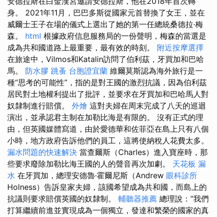
安德拉斯在白金漢宮邀請安德拉斯，他在2018年首次轉
身。 2021年11月，巴巴多斯從國家元首替換了女王，並在
威爾士王子在場的儀式上選出了她的第一任總統桑德拉·梅
森。
html
根據政府信息服務局的一份聲明，梅森的當選是
成為共和國道路上最重要，最有效的時刻。
附近按摩選擇
在旅途中，Vilmos和Katalin訪問了伯利茲，牙買加和巴哈
馬。
防水膠
跳蚤
台胞證宜蘭
維爾莫斯認為海外旅行是一
種“思考的可能性”，指的是對王國的激烈抗議，因為伯利茲
居民對土地權利提出了批評，並要求在牙買加和巴哈馬人對
奴隸制進行賠償。
外燴
這對夫婦在周末完成了八天的巡迴
演出，並承認君主制在加勒比海是有限的。 沒有正式的理
由，但英國媒體寫道，由於愛德華和佐菲亞在島上只有八個
小時，地方政府告訴他們的員工，這將使納稅人花費太多。
漏水問題的快速解決
當查爾斯（Charles）進入寶座時，那
些要求廢除加勒比海王國的人的聲音再次加劇。
天花板 漏
水
在牙買加，總理安德魯·霍爾尼斯（Andrew
眼科診所
Holness）告訴皇家夫婦，該國希望成為共和國，而島上的
抗議則要求賠償英國的奴隸制。
輔聽器推薦
總理說：“我們
打算繼續前進並實現成為一個獨立，發達和繁榮的國家的真