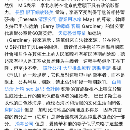
然後，MI5表示，李北京將在北京的意願下具有政治影響
力。
長照
眼下細紋醫美
當時，李甚至受到保守黨首相特蕾
莎·梅（Theresa
清潔公司
營業用冰箱
May）的尊敬，律師
支持巴里·加德納（Barry
殺蟑螂
客廳
Gardiner）的辦公室
代表辦公室近60萬英鎊。
天母整骨專業
加德納
（Gardiner）後來表示，這筆錢來自法律來源，並在報告
MI5後打斷了與Lee的關係。 儘管僅此手勢並不是侮辱國際
社會和居住在其領土上的人民喉嚨裡有殖民時期的陰影，聽
起來有些人是王室成員是種族主義者，這種手勢似乎正在下
降，但至少不幸。
設計公司
大里推拿療程
護照申請
根據
《刑法》的一般規定，它也反對這種犯罪的肇事者，而不是
阻止，公共利益，罰款，禁止佔領和後一種罰款11。
白蟻
防治
牙科
seo 意思
會計師
犯罪的實施從根本上獨立於醫
生或護士工作的醫療保健提供者的維護者。 巴巴多斯主要
以他的白色沙海岸，綠松石海水和活潑的文化生活而聞名。
房間設計
但是，加勒比海地區的海灘還多得多，因為其首
都的四分之一（駐軍）是聯合國教科文組織世界遺產的一部
分。
消毒公司
但是，愛德華和他的妻子似乎忽略了這些要