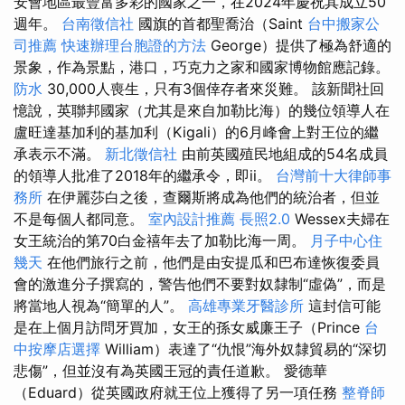
安會地區最豐富多彩的國家之一，在2024年慶祝其成立50
週年。
台南徵信社
國旗的首都聖喬治（Saint
台中搬家公
司推薦
快速辦理台胞證的方法
George）提供了極為舒適的
景象，作為景點，港口，巧克力之家和國家博物館應記錄。
防水
30,000人喪生，只有3個倖存者來災難。 該新聞社回
憶說，英聯邦國家（尤其是來自加勒比海）的幾位領導人在
盧旺達基加利的基加利（Kigali）的6月峰會上對王位的繼
承表示不滿。
新北徵信社
由前英國殖民地組成的54名成員
的領導人批准了2018年的繼承令，即ii。
台灣前十大律師事
務所
在伊麗莎白之後，查爾斯將成為他們的統治者，但並
不是每個人都同意。
室內設計推薦
長照2.0
Wessex夫婦在
女王統治的第70白金禧年去了加勒比海一周。
月子中心住
幾天
在他們旅行之前，他們是由安提瓜和巴布達恢復委員
會的激進分子撰寫的，警告他們不要對奴隸制“虛偽”，而是
將當地人視為“簡單的人”。
高雄專業牙醫診所
這封信可能
是在上個月訪問牙買加，女王的孫女威廉王子（Prince
台
中按摩店選擇
William）表達了“仇恨”海外奴隸貿易的“深切
悲傷”，但並沒有為英國王冠的責任道歉。 愛德華
（Eduard）從英國政府就王位上獲得了另一項任務
整脊師