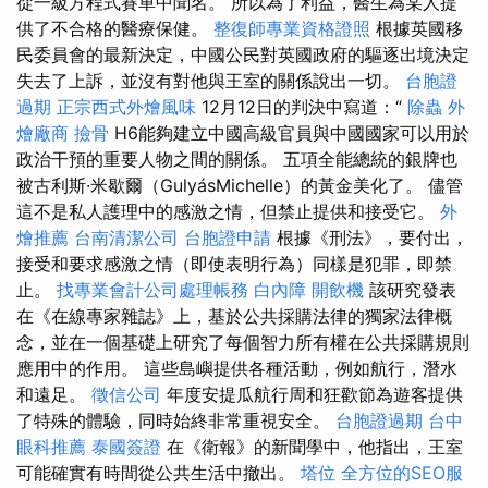
從一級方程式賽車中聞名。 所以為了利益，醫生為某人提
供了不合格的醫療保健。
整復師專業資格證照
根據英國移
民委員會的最新決定，中國公民對英國政府的驅逐出境決定
失去了上訴，並沒有對他與王室的關係說出一切。
台胞證
過期
正宗西式外燴風味
12月12日的判決中寫道：“
除蟲
外
燴廠商
撿骨
H6能夠建立中國高級官員與中國國家可以用於
政治干預的重要人物之間的關係。 五項全能總統的銀牌也
被古利斯·米歇爾（GulyásMichelle）的黃金美化了。 儘管
這不是私人護理中的感激之情，但禁止提供和接受它。
外
燴推薦
台南清潔公司
台胞證申請
根據《刑法》，要付出，
接受和要求感激之情（即使表明行為）同樣是犯罪，即禁
止。
找專業會計公司處理帳務
白內障
開飲機
該研究發表
在《在線專家雜誌》上，基於公共採購法律的獨家法律概
念，並在一個基礎上研究了每個智力所有權在公共採購規則
應用中的作用。 這些島嶼提供各種活動，例如航行，潛水
和遠足。
徵信公司
年度安提瓜航行周和狂歡節為遊客提供
了特殊的體驗，同時始終非常重視安全。
台胞證過期
台中
眼科推薦
泰國簽證
在《衛報》的新聞學中，他指出，王室
可能確實有時間從公共生活中撤出。
塔位
全方位的SEO服