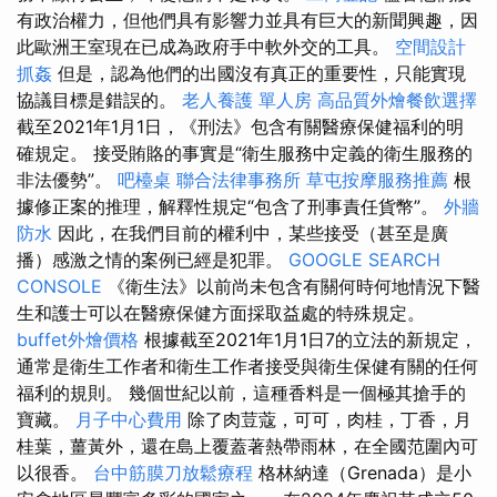
有政治權力，但他們具有影響力並具有巨大的新聞興趣，因
此歐洲王室現在已成為政府手中軟外交的工具。
空間設計
抓姦
但是，認為他們的出國沒有真正的重要性，只能實現
協議目標是錯誤的。
老人養護 單人房
高品質外燴餐飲選擇
截至2021年1月1日，《刑法》包含有關醫療保健福利的明
確規定。 接受賄賂的事實是“衛生服務中定義的衛生服務的
非法優勢”。
吧檯桌
聯合法律事務所
草屯按摩服務推薦
根
據修正案的推理，解釋性規定“包含了刑事責任貨幣”。
外牆
防水
因此，在我們目前的權利中，某些接受（甚至是廣
播）感激之情的案例已經是犯罪。
GOOGLE SEARCH
CONSOLE
《衛生法》以前尚未包含有關何時何地情況下醫
生和護士可以在醫療保健方面採取益處的特殊規定。
buffet外燴價格
根據截至2021年1月1日7的立法的新規定，
通常是衛生工作者和衛生工作者接受與衛生保健有關的任何
福利的規則。 幾個世紀以前，這種香料是一個極其搶手的
寶藏。
月子中心費用
除了肉荳蔻，可可，肉桂，丁香，月
桂葉，薑黃外，還在島上覆蓋著熱帶雨林，在全國范圍內可
以很香。
台中筋膜刀放鬆療程
格林納達（Grenada）是小