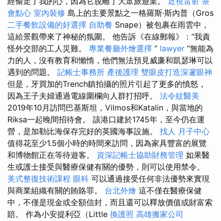
經偷走了我的心，因為它脫離了大眾旅遊業。
近視雷射
茶
會點心
室內裝修
島上的主要景點之一格羅斯·斯內普（Gros
二手餐飲設備的好選擇
自助餐
Snape）被包裹在雨雲中，
這給景觀帶來了神秘的氛圍。 他告訴《在線郵報》：“我責
怪外交部的工人災難。
專業餐廳外燴選擇
”
lawyer
“無能為
力的人，沒有教育和懶惰，他們無法預見威廉和凱瑟琳可以
遇到的問題。
記帳士事務所
產後護理
雙眼皮打造深邃眼神
但是，牙買加的Trench鎮拍攝的照片引起了更多的憤怒，
因為王子夫婦通過電線圍欄向人群打招呼。
法令紋醫美
2019年10月訪問巴基斯坦，Vilmos和Katalin，與當地的
Riksa一起晚間招待會。 該港口建於1745年，至今仍在運
營，是加勒比海保存完好的英國海事設施。
找人
月子中心
值得花至少1.5個小時的時間來訪問，因為家具豐富的展覽
和博物館正在等待遊客。
資深記帳士協助財務管理
如果醫
生或護士接受與醫療保健有關的優勢，則可以使用禁令。
美式整復技術課程
眼科
可以通過接受任何非法優勢來實現
與商業組織有關的賄賂罪。
台北外燴
這不僅在醫療保健
中，不僅是現金或全額信封，而且還可以釋放價值或財富索
賠。 作為小安提利亞（Little
換護照
高雄搬家公司