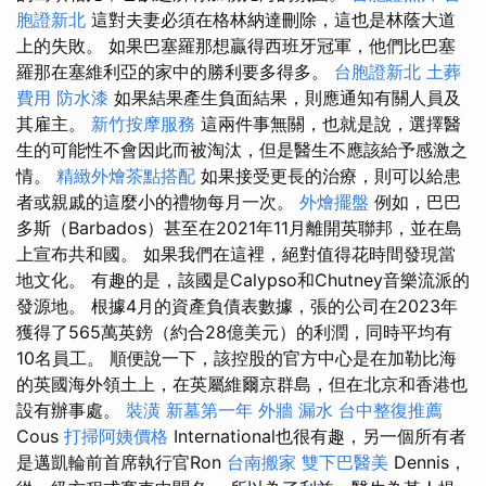
胞證新北
這對夫妻必須在格林納達刪除，這也是林蔭大道
上的失敗。 如果巴塞羅那想贏得西班牙冠軍，他們比巴塞
羅那在塞維利亞的家中的勝利要多得多。
台胞證新北
土葬
費用
防水漆
如果結果產生負面結果，則應通知有關人員及
其雇主。
新竹按摩服務
這兩件事無關，也就是說，選擇醫
生的可能性不會因此而被淘汰，但是醫生不應該給予感激之
情。
精緻外燴茶點搭配
如果接受更長的治療，則可以給患
者或親戚的這麼小的禮物每月一次。
外燴擺盤
例如，巴巴
多斯（Barbados）甚至在2021年11月離開英聯邦，並在島
上宣布共和國。 如果我們在這裡，絕對值得花時間發現當
地文化。 有趣的是，該國是Calypso和Chutney音樂流派的
發源地。 根據4月的資產負債表數據，張的公司在2023年
獲得了565萬英鎊（約合28億美元）的利潤，同時平均有
10名員工。 順便說一下，該控股的官方中心是在加勒比海
的英國​​海外領土上，在英屬維爾京群島，但在北京和香港也
設有辦事處。
裝潢
新墓第一年
外牆 漏水
台中整復推薦
Cous
打掃阿姨價格
International也很有趣，另一個所有者
是邁凱輪前首席執行官Ron
台南搬家
雙下巴醫美
Dennis，