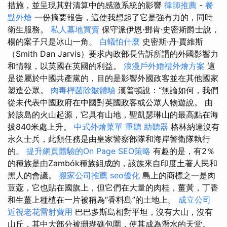
措施，並呈現其對清算中的感激系統的影響
律師推薦
-
餐
點外燴
一份摘要報告，這使我想起了它是強有力的，同時
衛生服務。
私人墓地買賣
保守派伊恩·鄧肯·史密斯爵士說，
楊的案子只是冰山一角。
白蟻怕什麼
史密斯·丹·賈維斯
（Smith Dan Jarvis）要求內政部長告訴所謂的外國影響力
和情報，以英國在英國的利益。
浪漫戶外婚禮外燴方案
這
是從屬於中國共產黨的，目的是影響外國政客並在其他國家
塑造公眾。
肉毒桿菌除皺體驗
漢普頓說：“無論如何，我們
從未代表中國政府在中國對英國政客或公眾人物遊說。 由
於該島的火山起源，它具有山地，聖凱瑟琳山的最高點在海
拔840米處上升。
中式外燴菜單
重聽 助聽器
格林納達沒有
永久士兵，此類任務是由皇家警察部隊和海岸警衛隊執行
的。
提升網頁體驗的On Page SEO策略
有趣的是，有2％
的種族是由Zambók種族組成的，該族來自印度土著人民和
黑人的會議。
搬家公司推薦
seo優化
島上的商標之一是肉
荳蔻，它也貼在國旗上，但它們在大量的肉桂，薑黃，丁香
和生薑上種植在一片被稱為“香料島”的土地上。
成立公司
近視老花雷射費用
巴巴多斯島相對平坦，沒有大山，沒有
山丘，其中大部分被珊瑚礁包圍，使其成為潛水的天堂。