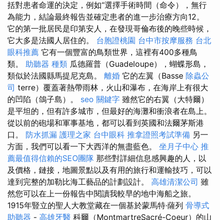
括對患者命運的決定，例如“選擇手術時間（命令），無行
為能力，結論最終報告並確定患者的進一步治療方向12。
它的第一批居民是印第安人，在發現哥倫布後的晚些時候，
它大多是法國人居住的。
台胞證桃園
台中市按摩服務
台北
眼科推薦
它有一個豐富的鳥類世界，這裡有400多種鳥
類。
助聽器 種類
瓜德羅普（Guadeloupe），蝴蝶形島，
類似於法國縣馬提尼克島。
離婚
它的左翼（Basse
除蟲公
司
terre）覆蓋著熱帶雨林，火山和瀑布，在海岸上有很大
的凹陷（鴿子島）。
seo 關鍵字
雖然它的右翼（大特爾）
是平坦的，但有許多城市，但最好的海灘和衝浪者在島上。
從以前的砲場和軍事基地，都可以看到英國和法爾茅斯港
口。
防水抓漏
護理之家
台中眼科
推拿證照考試準備
另一
方面，我們可以看一下大西洋的無盡藍色。
坐月子中心
推
薦最值得信賴的SEO團隊
那些對詳細信息感興趣的人，以
及價格，鏈接，地圖景點以及有用的旅行和運輸技巧，可以
達到完整的加勒比海工藝品的計劃設計。
高雄清潔公司
雖
然您可以在上一份報告中閱讀我較早的地中海船之旅。
1915年豎立的聖人大教堂藏在一個基於蒙馬特·薩列
骨導式
助聽器
-
高雄牙醫
科爾（MontmartreSacré-Coeur）的山