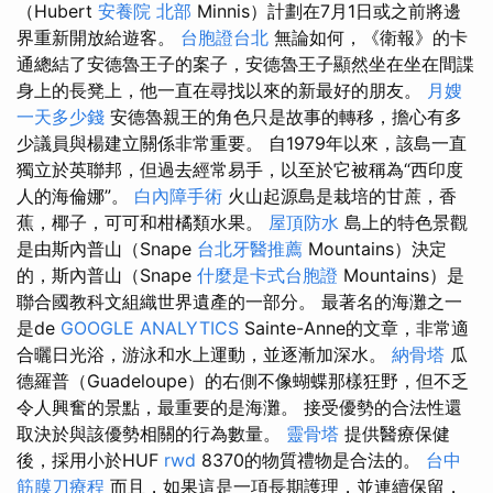
（Hubert
安養院 北部
Minnis）計劃在7月1日或之前將邊
界重新開放給遊客。
台胞證台北
無論如何，《衛報》的卡
通總結了安德魯王子的案子，安德魯王子顯然坐在坐在間諜
身上的長凳上，他一直在尋找以來的新最好的朋友。
月嫂
一天多少錢
安德魯親王的角色只是故事的轉移，擔心有多
少議員與楊建立關係非常重要。 自1979年以來，該島一直
獨立於英聯邦，但過去經常易手，以至於它被稱為“西印度
人的海倫娜”。
白內障手術
火山起源島是栽培的甘蔗，香
蕉，椰子，可可和柑橘類水果。
屋頂防水
島上的特色景觀
是由斯內普山（Snape
台北牙醫推薦
Mountains）決定
的，斯內普山（Snape
什麼是卡式台胞證
Mountains）是
聯合國教科文組織世界遺產的一部分。 最著名的海灘之一
是de
GOOGLE ANALYTICS
Sainte-Anne的文章，非常適
合曬日光浴，游泳和水上運動，並逐漸加深水。
納骨塔
瓜
德羅普（Guadeloupe）的右側不像蝴蝶那樣狂野，但不乏
令人興奮的景點，最重要的是海灘。 接受優勢的合法性還
取決於與該優勢相關的行為數量。
靈骨塔
提供醫療保健
後，採用小於HUF
rwd
8370的物質禮物是合法的。
台中
筋膜刀療程
而且，如果這是一項長期護理，並連續保留，