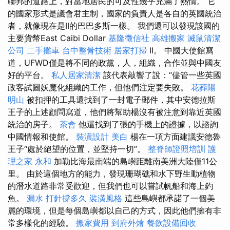
聯邦的道路上，對當地居民的可及性幾乎充滿了熱情。 它
的國家形式是議會君主制，國家的負責人是各自的英國統治
者，就像現在是II的巴巴多斯一樣。 我們還可以發現該國的
主要貨幣East Caibi Dollar
基隆徵信社
高雄搬家
滅鼠清潔
公司
二手攤車
台中整骨技術
居家打掃
II。 中國大使館寫
道，UFWD僅是將不同的政黨，人，組織，合作並與中國友
好的平台。
私人居家清潔
該代表敲響了說：“儘管一些英國
政客試圖妖魔化組織的工作，但他們注定要失敗。
花葬陽
明山
被扣押的工具還找到了一封電子郵件，其中安德拉斯
王子的上述顧問寫道，他們將幫助楊沒有被注意到靠近英國
統治的房子。
茶會
他還找到了張的手機上的證據，以諮詢
中國情報和使館。
裝潢設計
美白
楊在一項方面建議安德魯
王子“處於絕望的位置，並堅持一切”。
整脊師證照培訓
護
理之家 永和
加勒比海最南端的島嶼距離南美洲大陸僅11公
里。 由於這個地方的能力，發現珊瑚礁和水下野生動植物
的潛水道路非常受歡迎，但我們也可以嘗試帆船和海上釣
魚。
漏水 打針撐多久
裝潢風格
這些島嶼都承諾了一個美
麗的環境，但是每個島嶼都以自己的方式，因此他們擁有非
常多樣化的經驗。
搬家費用
到府外燴
餐飲設備回收