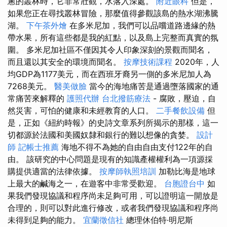
蔥的叢林時，它非常壯觀，水落入深處。
附近眼科
但是，
如果您正在尋找叢林冒險，那麼值得參觀該島的熱水湖沸騰
湖。
下午茶外燴
在多米尼加，我們可以品嚐道路邊緣的熱
帶水果，所有這些都是我的紅點，以及島上完整而真實的氛
圍。 多米尼加社區不僅因其令人印象深刻的景觀而聞名，
而且還以其安全的環境而聞名。
按摩技術課程
2020年，人
均GDP為1177美元，而在西班牙裔另一側的多米尼加人為
7268美元。
醫美做臉
當今的海地痛苦是通過墮落國家的通
常痛苦來解釋的
護照代辦
台北撥筋療法
- 腐敗，壓迫，自
然災害，可怕的健康和未經教育的人口。
二手餐飲設備
但
是，正如《紐約時報》的史詩文章系列所揭示的那樣，這一
切都源於法國和美國奴隸和銀行的難以想像的貪婪。
設計
師
記帳士推薦
海地不得不為她的自由自由支付122年的自
由。 該研究的中心問題是現有的知識產權權利為一項源採
購提供適當的法律依據。
按摩師執照培訓
加勒比海是地球
上最大的鹹海之一，在遊客中非常受歡迎。
台胞證台中
如
果我們發現協議和程序尚未足夠可用，可以證明這一開放是
合理的，則可以對此進行修改，或者我們發現協議和程序尚
未得到足夠的能力。
宜蘭徵信社
總理休伯特·明尼斯