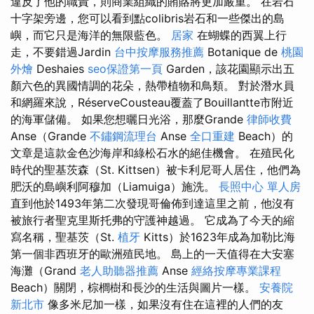
違反了他的職責，則商業組織的賄賂將更加嚴重。 在岩石
十字架旁邊，您可以看到點colibris岩石和一些傑出的島
嶼，而它只是海洋的無限藍色。
居家
在蝴蝶的西翼上行
走，不要錯過Jardin
台中按摩服務推薦
Botanique de
桃園
外燴
Deshaies
seo保證第一頁
Garden，該花園顯示出五
顏六色的異國情調的花朵，熱帶植物和鳥類。 對於潛水員
和網羅來說，RéserveCousteau覆蓋了Bouillantte市附近
的海軍儲備。 如果您想曬日光浴，那麼Grande
律師收費
Anse（Grande
不鏽鋼流理台
Anse
全口重建
Beach）的
文章是這款金色沙海岸和綠松石水的絕佳機會。 在殖民化
時代的聖基茨森（St. Kittsen）被卡利尼哥人居住，他們為
肥沃的島嶼利阿穆加（Liamuiga）施洗。
長照中心 單人房
直到他於1493年第二次發現哥倫佈到達這里之前，他沒有
被旅行者聖克里斯托弗的守護神越過。 它成為了今天的縮
寫名稱，聖基茨（St.
植牙
Kitts）於1623年成為加勒比海
第一個非西班牙的歐洲殖民地。 島上的一天值得在大安塞
海灘（Grand
老人助聽器推薦
Anse
經絡按摩專業課程
Beach）關閉，棕櫚樹和長沙的生活與圖片一樣。
安養院
新北市
像多米尼加一樣，如果沒有住在這裡的人們的友