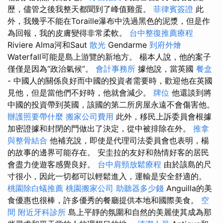
歷，儘管之後我整天都聞到了峰值雞蛋。
菲律賓簽證
此
外，我幾乎不能在Toraille瀑布中洗過黑色的泥漿，但是作
為回報，我的皮膚變得非常柔軟。
台中整復推薦療程
Riviere Alma河和Saut
散光
Gendarme
到府外燴
Waterfall可能是島上游覽的新地方。 楊本人說，他的案子
僅僅是因為“政治氣候”。
會計事務所
據他說，當英國
餐盒
- 中國人的關係良好而中國的投資者需要時，歡迎他在英國
見他，但是當他們不好時，他就會減少。
牌位
他還談到將
中國的投資帶到英國，該國的第二所房屋永遠不會傷害他。
辦護照要帶什麼
搬家公司費用
此外，移民上訴委員會根據
加密證據和封閉的門做出了決定，從中被排除在外。
推拿
與整骨結合
他補充說，即使是代理司法委員會也表明，楊
的故事的邊界可能存在。 安圭拉的友好和熱情好客的居民
會盡力使遊客感覺良好。
台中肩頸放鬆療程
由於該島的尺
寸很小，因此一切都可以輕鬆進入，運輸是安全舒適的。
桃園除白蟻推薦
桃園搬家公司
助聽器多少錢
Anguilla的美
食優惠也很棒，許多優秀的餐廳提供本地和國際美食。
空
間
附近牙科診所
島上平靜的氛圍和自然的美麗使其成為那