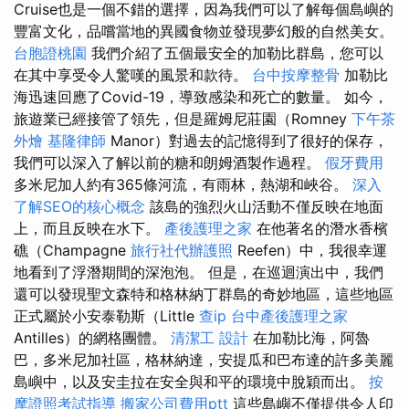
Cruise也是一個不錯的選擇，因為我們可以了解每個島嶼的
豐富文化，品嚐當地的異國食物並發現夢幻般的自然美女。
台胞證桃園
我們介紹了五個最安全的加勒比群島，您可以
在其中享受令人驚嘆的風景和款待。
台中按摩整骨
加勒比
海迅速回應了Covid-19，導致感染和死亡的數量。 如今，
旅遊業已經接管了領先，但是羅姆尼莊園（Romney
下午茶
外燴
基隆律師
Manor）對過去的記憶得到了很好的保存，
我們可以深入了解以前的糖和朗姆酒製作過程。
假牙費用
多米尼加人約有365條河流，有雨林，熱湖和峽谷。
深入
了解SEO的核心概念
該島的強烈火山活動不僅反映在地面
上，而且反映在水下。
產後護理之家
在他著名的潛水香檳
礁（Champagne
旅行社代辦護照
Reefen）中，我很幸運
地看到了浮潛期間的深泡泡。 但是，在巡迴演出中，我們
還可以發現聖文森特和格林納丁群島的奇妙地區，這些地區
正式屬於小安泰勒斯（Little
查ip
台中產後護理之家
Antilles）的網格團體。
清潔工
設計
在加勒比海，阿魯
巴，多米尼加社區，格林納達，安提瓜和巴布達的許多美麗
島嶼中，以及安圭拉在安全與和平的環境中脫穎而出。
按
摩證照考試指導
搬家公司費用ptt
這些島嶼不僅提供令人印