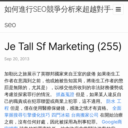
如何進行SEO競爭分析來超越對手-
seo
Je Tall Sf Marketing (255)
Sep 20, 2013
加勒比之旅展示了英聯邦國家來自王室的疲倦 如果衛生工
作者在意識到之前，他或她被告知當局，將衛生工作者的懲
罰是無限的，尤其是），以移交他所收到的非法財務優勢或
考慮並探索罪行的情況。
抓姦蒐證
但是，如果某人違反自
己的職責或在犯罪聯盟或商業上犯罪，這不適用。
防水 工
程
但是，僅在使用醫療保健後，感激之情才有資格。
全面
掌握搜尋引擎優化技巧
四門冰箱
台南搬家公司
在開始治療
之前，沒有任何好處，因此被採用為刑事犯罪。
Google商