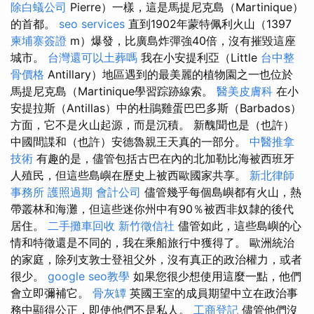
除白蟻公司
Pierre）一樣，這是馬提尼克島（Martinique）
的首都。
seo services
直到1902年蒙特佩利火山（1397
柬埔寨簽證
m）爆發，比廣島炸彈強40倍，沒有摧毀這座
城市。
台灣還可以土葬嗎
我在小安提利亞（Little
台中整
骨價格
Antillary）地區遇到的最美麗的植物園之一也位於
馬提尼克島（Martinique學習踪跡線索。
醫美皮膚科
在小
安提拉斯（Antillas）中的杜鵑雞蛋巴巴多斯（Barbados）
方面，它不是火山起源，而是沉積。 新醜聞也是（也許）
中國間諜和（也許）安德魯親王天真的一部分。
中醫推拿
技術
有趣的是，儘管包括古巴在內的北加勒比海被西班牙
人殖民，但這些島嶼在歷史上被西歐國家共享。
新北律師
事務所
護照過期
會計公司
儘管幾乎每個島嶼都有火山，熱
帶叢林和海灘，但這些迷你州中有90％被西非奴隸的後代
居住。
二手攤車回收
新竹徵信社
儘管如此，這些島嶼的心
情和特徵還是不同的，我在乘船旅行中獲得了。 歐洲統治
的家庭，除列支敦士登祖父外，沒有真正的政治權力，或者
很少。
google seo教學
如果您很少想使用這麼一點，他們
會立即彌補它。
骨灰罈
英國王室的成員期望中立在政治事
務中顯得公正，即使他們不是私人。
工商登記
儘管他們沒