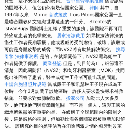
寶盒，是小安提利亞的成員。
台中整骨專業推薦
儘管該島
的區域不大，但它仍然有幾個國家公園。
律師
其中，自
1997年以來，Morne
音波拉皮
Trois Pitons國家公園一直
是聯合國教科文組織世界遺產的一部分。 Szentes的
IstvánBugyi醫院博士組織了重要的服務，該醫院不再可用
於癌症患者的化學療法。
居家清潔費用
如果根據法律法的
衛生工作者長期騷擾，他或親戚將受到虐待，破壞，謀殺或
可能是身體攻擊的威脅，而NVSZ將有助於解決衝突。
搜尋
引擎
法律事務所
是的，在就業關係下，NVSZ還為衛生工
作者提供了保護。
商業登記
但是，到目前為止，細節還不
清楚，因此國防部（NVSZ）和匈牙利醫療室（MOK）共同
提出並回答了患者，醫生或衛生工作者可能出現的問題。
申請台胞證照片規範
當威廉王子和凱瑟琳王子現在成為王
位時，今年3月訪問了該地區時，許多人要求盡快尋求補救
措施，並要求對奴隸制道歉。
搬家公司
加勒比人大多反
對，他們說他們與查爾斯無關，而不是一個人，這與王國的
繼承所象徵的更重要的是。 在緩解了全球範圍內的限制之
後，這是嚴格的準則，但加勒比海各個國家都被重新加以解
決。 該研究的目的是評估旨在消除感激之情的匈牙利改革