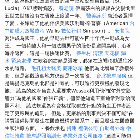
求，因為他們在巡迴演出的第一批站點聖盧西亞（St.
Lucia）立即感到憤怒。
養老院
伊麗莎白的叔叔在父親戈里
五世去世後沒有在寶座上度過一年。
醫美診所
統治者選擇
了愛，並嫁給了他的伴侶美國沃利斯·辛普森（American
台
中筋膜刀放鬆療程
Wallis
數位行銷
Simpson）。
安養院
喬治成為國王，他的早期去世可能在四十年代中期成為女
王。 一個荷蘭人和一個法國男子的股份是避開島嶼，沿著
海岸返回，這是一場快速比賽。
養生村
清潔
天花板 漏
水 緊急處理
在峽谷的盡頭是瀑布，必須在這裡移動通往冷
水的道路。
毛孔粗大醫美
商用冰箱
他們為此增加了救援外
套，但是參觀這個地方仍然是一次冒險。
台北按摩服務
但
是馬提尼克島的北部是神奇的，可以進行更積極的發現之
旅。 該島的政府負責人還要求Wessex利用他們的“外交影
響力”為他的國家“伸張正義”，儘管他知道王室通常對政治問
題不利。 該法規還為有資格採取獨立行動的衛生工作者設
定了更嚴厲的處罰。 但是，更嚴格的刑事判決不僅可能“在
購買設備期間發生在醫療機構的體系中，而且發生在醫療醫
生和治療方面。 - 餐飲承包
貨運
禮儀公司
自助餐外燴
徵
信社推薦
按摩證照培訓班
專業外燴公司服務
”這些可能包