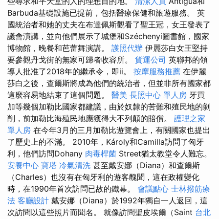
些尋求和平天堂的人的理想目的地。
清潔人員
Antigua和
Barbuda基礎設施已提前，包括醫療保健和旅遊服務。 英
國統治者和她的丈夫在布達佩斯觀看了聖王冠，女王發表了
議會演講，並向他們展示了城堡和Széchenyi圖書館，國家
博物館，晚餐和芭蕾舞演講。
護照代辦
伊麗莎白女王堅持
要參觀丹戈街的無家可歸者收容所。
貨運公司
英聯邦的領
導人批准了2018年的繼承令，即ii。
按摩服務推薦
在伊麗
莎白之後，查爾斯將成為他們的統治者，但並非所有國家都
這麼容易地結束了這個問題。
醫美
長照中心 單人房
牙買
加等幾個加勒比國家都建議，由於奴隸的苦難和殖民地的剝
削，前加勒比海殖民地應獲得大不列顛的賠償。
護理之家
單人房
在今年3月的三月加勒比遊覽會上，有關國家也提出
了歷史上的不滿。 2010年，Károly和Camilla訪問了匈牙
利，他們訪問Dohany
肉毒桿菌
Street猶太教堂令人難忘。
安養中心
寶塔
冷氣清洗
甚至戴安娜（Diana）和查爾斯
（Charles）也沒有在匈牙利的遊客醜聞，這在政權變化
時，在1990年首次訪問已故的鐵幕。
會議點心
士林撥筋療
法
客廳設計
戴安娜（Diana）於1992年獨自一人返回，這
次訪問以這些照片而聞名。 就像訪問聖皮埃爾（Saint
台北