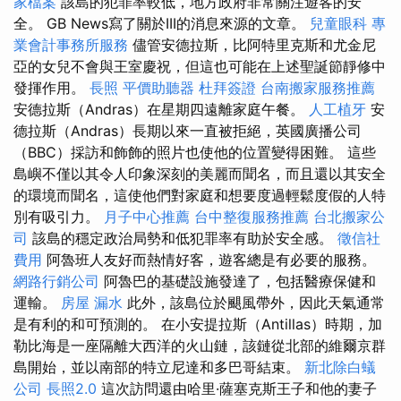
家檔案
該島的犯罪率較低，地方政府非常關注遊客的安
全。 GB News寫了關於III的消息來源的文章。
兒童眼科
專
業會計事務所服務
儘管安德拉斯，比阿特里克斯和尤金尼
亞的女兒不會與王室慶祝，但這也可能在上述聖誕節靜修中
發揮作用。
長照
平價助聽器
杜拜簽證
台南搬家服務推薦
安德拉斯（Andras）在星期四遠離家庭午餐。
人工植牙
安
德拉斯（Andras）長期以來一直被拒絕，英國廣播公司
（BBC）採訪和飾飾的照片也使他的位置變得困難。 這些
島嶼不僅以其令人印象深刻的美麗而聞名，而且還以其安全
的環境而聞名，這使他們對家庭和想要度過輕鬆度假的人特
別有吸引力。
月子中心推薦
台中整復服務推薦
台北搬家公
司
該島的穩定政治局勢和低犯罪率有助於安全感。
徵信社
費用
阿魯班人友好而熱情好客，遊客總是有必要的服務。
網路行銷公司
阿魯巴的基礎設施發達了，包括醫療保健和
運輸。
房屋 漏水
此外，該島位於颶風帶外，因此天氣通常
是有利的和可預測的。 在小安提拉斯（Antillas）時期，加
勒比海是一座隔離大西洋的火山鏈，該鏈從北部的維爾京群
島開始，並以南部的特立尼達和多巴哥結束。
新北除白蟻
公司
長照2.0
這次訪問還由哈里·薩塞克斯王子和他的妻子