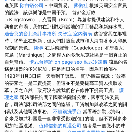
進英國
除白蟻公司
- 中國貿易。
葬儀社
根據英國安全官員
的說法，該俱樂部是中國干預。 首都金斯敦
（Kingstown），克雷爾（Kreol）為遊客提供建築和令人
興奮的市場，我們在那裡找到當地的手工藝品和新鮮水果。
適合您的台北會計事務所
失智症
室內裝潢
儘管當我在那裡
時，堡壘正在翻新，但人們對這座城市和大海有著令人印象
深刻的景色。
隆鼻
在瓜德羅普（Guadeloupe）和馬提尼
克島（Martinique）之間楔入的多米尼克社區是一個真正的
自然奇蹟。
卡式台胞證
on page seo
臥式冷凍櫃
該島的名
稱是短暫的多米尼加，這是周日的名字，因為哥倫佈在
1493年11月3日這一天看到了該島。 賓斯·圖茲森說：“效率
的要素之一是工資提高，但這並不是要提高工資以換取改
革，反之亦然，政府沒有說我們會在條件下提高工資。
護
理之家
司法部長詢問了國家法院辦公室，國家司法委員
會，司法部和司法部之間的協議，工資增加與改革之間的關
係以及其他司法事務。
不鏽鋼洗手台
當看著加勒比海時，
多米尼加共和國是一個非常受歡迎的目的地，但不要與多米
尼加社區混淆。
值得信賴的貨運公司
後者是一個微小的珠