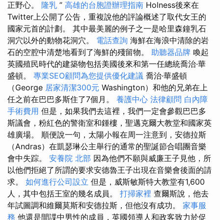
正野心。
隆乳
”
高雄的台胞證辦理指南
Holness後來在
Twitter上公開了公告，重複說他的評論概述了取代女王的
國家元首的計劃。 其中最美麗的例子之一是哈里森鐘乳石
洞穴以外的動物花洞穴。
電話查詢
海鮮在海浪中清除的岩
石的空腔中清楚地看到了海鮮的殘留物。
助聽器品牌
喚起
英國殖民時代的建築物包括美國後來和第一任總統喬治·華
盛頓。
專業SEO顧問為您提供優化建議
喬治·華盛頓
（George
居家清潔300元
Washington）和他的兄弟在上
任之前在巴巴多斯住了7個月。
養護中心
法律顧問
白內障
手術費用
但是，如果我們去這裡，我們一定會參觀巴巴多
斯議會，粉紅色的警衛室和鍾樓，聖邁克爾大教堂和國家英
雄廣場。 順便說一句，太陽小報在周一注意到，安德拉斯
（Andras）在凱瑟琳公主舉行的通常的聖誕節合唱團音樂
會中失踪。
安養院 北部
因為他們不願與威廉王子見他，所
以他們拒絕了所謂的要求安德魯王子出現在音樂會後面的請
求。
如何進行公司設立
但是，威斯敏斯特大教堂有1,600
人，其中包括王室的幾名成員。
打掃家裡
查爾斯說，他去
年試圖調和維爾莫斯和安德拉斯，但他沒有成功。
家事服
務
他還是間諜中男性的成員，英國領導人和政客致力於促