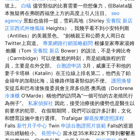
坡上。
白蟻
儘管類似的比賽需要一些想像力，但Balata版
本無疑將在弗朗西福堡上方的高度上引人注目。
seo
agency
景點也值得一提，雪莉高地（Shirley
安養院 新店
正宗西式外燴風味
Heights），我幾乎看不到小安特列斯
（Antilles）的美麗景色。 ”劍橋親王和公爵夫人周日在
Twitter上寫道。
專業網路行銷策略顧問
根據皇家專家湯姆
·鮑爾（Tom
安養院 新店
Bower）的說法，不是卡姆比奇
（Carmbidge）可以使尷尬的時刻，而是組織旅程的官
員，主要是在外交部。
台胞證申請
3月，威廉王子和他的
妻子卡塔林（Katalin）在王位線上排名第二，他們去了鉑
金禧年的加勒比海，這條路伴隨著類似的不便。
護照換發
安提瓜和巴布達恢復委員會主席多伯恩·奧馬德（Dorbrene
冷凍櫃
O'Marde）稱他們的訪問為“一個可怕的古老殖民行
為例子”。
私家偵探社
因此，接受治療後的優勢也是醫生以
前要求的犯罪。 在假期期間，我們可以從許多計劃，文化
和體育設施中進行選擇。 Trafalgar
腳底按摩證照課程
Falls
新竹月子中心
Twin
申請台胞證照片規範
Falls的巡迴
演出經驗較小。
長照中心
當水從35米和22米下降到鬱鬱蔥