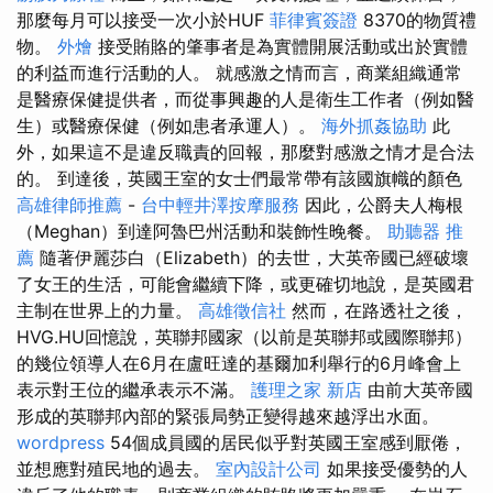
那麼每月可以接受一次小於HUF
菲律賓簽證
8370的物質禮
物。
外燴
接受賄賂的肇事者是為實體開展活動或出於實體
的利益而進行活動的人。 就感激之情而言，商業組織通常
是醫療保健提供者，而從事興趣的人是衛生工作者（例如醫
生）或醫療保健（例如患者承運人）。
海外抓姦協助
此
外，如果這不是違反職責的回報，那麼對感激之情才是合法
的。 到達後，英國王室的女士們最常帶有該國旗幟的顏色
高雄律師推薦
-
台中輕井澤按摩服務
因此，公爵夫人梅根
（Meghan）到達阿魯巴州活動和裝飾性晚餐。
助聽器 推
薦
隨著伊麗莎白（Elizabeth）的去世，大英帝國已經破壞
了女王的生活，可能會繼續下降，或更確切地說，是英國君
主制在世界上的力量。
高雄徵信社
然而，在路透社之後，
HVG.HU回憶說，英聯邦國家（以前是英聯邦或國際聯邦）
的幾位領導人在6月在盧旺達的基爾加利舉行的6月峰會上
表示對王位的繼承表示不滿。
護理之家 新店
由前大英帝國
形成的英聯邦內部的緊張局勢正變得越來越浮出水面。
wordpress
54個成員國的居民似乎對英國王室感到厭倦，
並想應對殖民地的過去。
室內設計公司
如果接受優勢的人