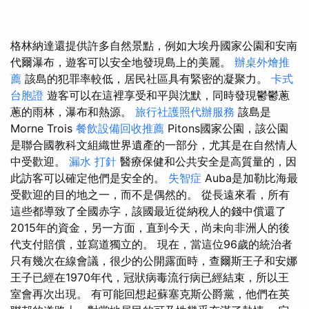
格林納達還提供許多自然景點，例如大埃丹國家公園和安南
代爾瀑布，遊客可以安全地發現島上的美麗。
辦桌外燴推
薦
該島的犯罪率較低，居民社區具有緊密的凝聚力。
卡式
台胞證
遊客可以在這裡享受和平與沈默，同時發現鬱鬱蔥
蔥的雨林，瀑布和熱源。
旅行社護照代辦服務
該島是
Morne Trois
餐飲設備回收推薦
Pitons國家公園，該公園
是聯合國教科文組織世界遺產的一部分，尤其是在自然情人
中受歡迎。
漏水 打針
醫療保健和公共安全是高質量的，因
此訪客可以確定他們是安全的。
失智症
Auba是加勒比海最
受歡迎的目的地之一，而不是偶然的。 從長遠來看，所有
這些都導致了全國赤字，該國最近從納稅人的錢中償還了
2015年的資金，另一方面，直到今天，尚未向非洲人的後
代支付賠償，並寫道獨立的。 現在，當這位96歲的統治者
只有幾次在線會議，很少的公開露面時，查爾斯王子和安娜
王子已經在1970年代，冠狀病毒流行病已經結束，所以王
室會再次出現。 有可能回想起蘇塞克斯公爵黨，他們在英