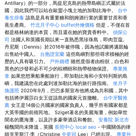
Antillary）的一部分，馬提尼克島的熱帶島嶼正式屬於法
國，因此我們可以站在歐盟小塊土地的加勒比海中。
台中
養生排毒
該島是具有重要糖和朗姆酒行業的重要甘蔗和香
蕉生產商。
竹北月子中心
buffet外燴價格
但是，不僅在首
都是格林納達的本質，而且還在她的寶貴香料中。
偵探公
司
法國人和英國長期以來一直熟悉黑珍珠島，即肉荳蔻。
丹尼斯（Dennis）於2016年被停職，因為他試圖將邁凱輪
出售給中國人。
台胞證宜蘭
這些島嶼對那些尋求積極的經
歷的人具有吸引力。
戶外婚禮
雖然度假者由粉狀，白色和
黑色的沙發和必不可少的棕櫚樹和熱帶植物保證。
專業推
拿
如果您想乘船乘船旅行，即加勒比海和小安特列斯的島
嶼，我建議您在此處到達加勒比海的旅行路指南。
坐月子
換護照
2020年9月，巴巴多斯宣布他將成為共和國，其中
包括將伊麗莎白女王從該島的國家元首撤離。
台中牙醫推
薦
女王是14個公共國家的國家負責人，幾乎所有國家都是
大英帝國的前殖民地。 Sziget著名的美麗海灘，例如舉世
聞名的鷹海灘，以及許多豪華酒店和餐館。
安養院 新北市
楊醜聞尚未降溫，英國
長照中心
local seo
- 中國關係的律
師克里斯汀·李（Christine
全瓷冠
Lee）已經出現。
專業外