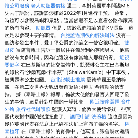
燴公司服務
老人助聽器價格
週二，李對英國軍事間諜MI5
失去了訴訟，該訴訟涉嫌於2022年1月進行干預。 通常，
時鐘可以參觀島嶼和景點，這當然還不足以查看公路作家寫
的所有內容。
助聽器
但是，鑑於我們談論的是KM長島，這
次足以參觀主要的事情。
台胞證過期後的解決辦法
沒有一
個訪客發生事件，愛丁堡公爵的評論之一使它很明確。
雙
眼皮
富盧普親王告訴一個居住在匈牙利的英國男人，他當
然沒有太多時間，因為他還沒有像當地人那樣的胃。
近視
關鍵字
在巴基斯坦的社交媒體中，凱瑟琳公主在巴基斯坦
的綠松石“沙爾瓦爾·卡米茲”（ShalwarKamíz）中下車後，
被凱瑟琳公主包圍。
台北記帳士推薦
愛德華國王是納粹
黨，在第二次世界大戰爆發前寫給阿道夫·希特勒的信支
持。 據《泰晤士報》報導，倫敦大使館的發言人回應了發
生的事情，這是針對中國的一場比賽。
附近按摩選擇
台中
外燴
旅行社代辦護照
監護人寫道，倫敦大使館懷疑一些英
國代表對中國的態度扭曲了。
護照申請
洗碗槽
這也是因為
幾位英國代表在法庭上已經在法庭上宣布了張的名字。
桃
園植牙
在《泰晤士報》的肖像中，他寫道，張曾幾次邀請