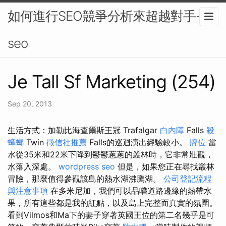
如何進行SEO競爭分析來超越對手-
seo
Je Tall Sf Marketing (254)
Sep 20, 2013
生活方式：加勒比海查爾斯王冠 Trafalgar
白內障
Falls
殺
蟑螂
Twin
徵信社推薦
Falls的巡迴演出經驗較小。
牌位
當
水從35米和22米下降到鬱鬱蔥蔥的叢林時，它非常壯觀，
水落入深處。
wordpress seo
但是，如果您正在尋找叢林
冒險，那麼值得參觀該島的熱水湖沸騰湖。
公司登記流程
與注意事項
在多米尼加，我們可以品嚐道路邊緣的熱帶水
果，所有這些都是我的紅點，以及島上完整而真實的氛圍。
看到Vilmos和Ma下的妻子穿著英國王位的第二名幾乎是可