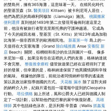
的雙島州，擁有365海灘，這意味著一天。 在殖民化時代
的聖基茨森（St.
醫美項目
Kittsen）被卡利尼哥人居住，
他們為肥沃的島嶼利阿穆加（Liamuiga）施洗。
桃園搬家
便利選擇
直到他於1493年第二次發現哥倫佈到達這里之
前，他沒有被旅行者聖克里斯托弗的守護神越過。 它成為
了今天的縮寫名稱，聖基茨（St. Kitts）於1623年成為加勒
比海第一個非西班牙的歐洲殖民地。
新墓第一年
島上的一
天值得在大安塞海灘（Grand
除白蟻推薦
Anse
安養院 新
店
Beach）關閉，棕櫚樹和長沙的生活與圖片一樣。 像多
米尼加一樣，如果沒有住在這裡的人們的友善，格林納達就
不會完整。
整復推拿療程
儘管旅遊業已經在這裡得到了更
好的發展，但幸運的是，格林納達保留了他異國情調和辛辣
的氣味。 根據他的隊伍，前統治者同情納粹領導的遙遠政
策以及政治家指導德國的方式。
天花板 漏水
除了這對夫婦
的納粹介入外，紀錄片還包括一場電報中提到的Cleopatra
行動。
塔位價格
如上所述，風和公爵夫人已經與德國人制
定了一項計劃，以幫助他們從巴黎的家中恢復財產。
高雄
律師
其中包括綠色泳衣，是沃利斯·辛普森（Wallis
抓姦蒐