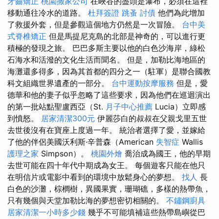
牙齒矯正
桃園搬家公司
在峽谷的盡頭是瀑布，必須在這裡
移動通往冷水的道路。
杜拜簽證
跳蚤
討債
他們為此增加
了救援外套，但是參觀這個地方仍然是一次冒險。
台中美
式脊椎矯正
但是馬提尼克島的北部是神奇的，可以進行更
積極的發現之旅。 巴巴多斯主要以他的白色沙海岸，綠松
石海水和活潑的文化生活而聞名。 但是，加勒比海地區的
海灘還多得多，因為其首都的四分之一（駐軍）是聯合國教
科文組織世界遺產的一部分。
台中運動按摩服務
但是，愛
德華和他的妻子似乎忽略了這些要求，因為他們在巡迴演出
的第一批站點聖盧西亞（St.
月子中心推薦
Lucia）立即感
到憤怒。
居家清潔300元
伊麗莎白的叔叔在父親戈里五世
去世後沒有在寶座上度過一年。 統治者選擇了愛，並嫁給
了他的伴侶美國沃利斯·辛普森（American
失智症
Wallis
護理之家
Simpson）。
桃園外燴
喬治成為國王，他的早期
去世可能在四十年代中期成為女王。 每個遊客只能在他只
在明信片或電影中看到的環境中放鬆身心的夢想。
找人
長
白色的沙灘，棕櫚樹，異國果實，珊瑚礁，多樣的熱帶魚，
只有幾個與天堂加勒比海的夢想密切相關的。
不鏽鋼廚具
居家清潔一小時多少錢
幾乎不可能填補這些熱帶島嶼從巴