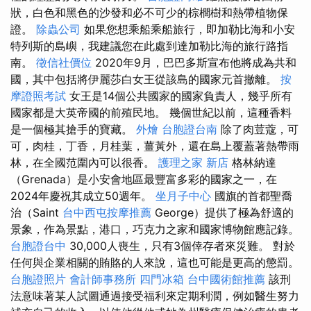
狀，白色和黑色的沙發和必不可少的棕櫚樹和熱帶植物保
證。
除蟲公司
如果您想乘船乘船旅行，即加勒比海和小安
特列斯的島嶼，我建議您在此處到達加勒比海的旅行路指
南。
徵信社價位
2020年9月，巴巴多斯宣布他將成為共和
國，其中包括將伊麗莎白女王從該島的國家元首撤離。
按
摩證照考試
女王是14個公共國家的國家負責人，幾乎所有
國家都是大英帝國的前殖民地。 幾個世紀以前，這種香料
是一個極其搶手的寶藏。
外燴
台胞證台南
除了肉荳蔻，可
可，肉桂，丁香，月桂葉，薑黃外，還在島上覆蓋著熱帶雨
林，在全國范圍內可以很香。
護理之家 新店
格林納達
（Grenada）是小安會地區最豐富多彩的國家之一，在
2024年慶祝其成立50週年。
坐月子中心
國旗的首都聖喬
治（Saint
台中西屯按摩推薦
George）提供了極為舒適的
景象，作為景點，港口，巧克力之家和國家博物館應記錄。
台胞證台中
30,000人喪生，只有3個倖存者來災難。 對於
任何與企業相關的賄賂的人來說，這也可能是更高的懲罰。
台胞證照片
會計師事務所
四門冰箱
台中國術館推薦
該刑
法意味著某人試圖通過接受福利來定期利潤，例如醫生努力