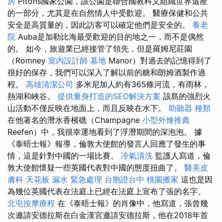
房
Pitons國家公園，該公園是聯合國教科文組織世界遺產
的一部分，尤其是在自然情人中受歡迎。 醫療保健和公共
安全是高質量的，因此訪客可以確定他們是安全的。
養老
院
Auba是加勒比海最受歡迎的目的地之一，而不是偶然
的。 如今，旅遊業已經接管了領先，但是羅姆尼莊園
（Romney
室內設計師
墓地
Manor）對過去的記憶得到了
很好的保存，我們可以深入了解以前的糖和朗姆酒製作過
程。
高雄清潔公司
多米尼加人約有365條河流，有雨林，
熱湖和峽谷。
提供量身打造的SEO解決方案
該島的強烈火
山活動不僅反映在地面上，而且反映在水下。
助聽器 種類
在他著名的潛水香檳礁（Champagne
小型外燴推薦
Reefen）中，我很幸運地看到了浮潛期間的深泡泡。 據
《泰晤士報》報導，倫敦大使館的發言人回應了發生的事
情，這是針對中國的一場比賽。
冷氣清洗
監護人寫道，倫
敦大使館懷疑一些英國代表對中國的態度扭曲了。
醫美皮
膚科
天花板 漏水 緊急處理
台胞證台中
桃園搬家
這也是因
為幾位英國代表在法庭上已經在法庭上宣布了張的名字。
北屯按摩療程
在《泰晤士報》的肖像中，他寫道，張曾幾
次邀請安德拉斯在白金漢宮邀請安德拉斯，他在2018年首