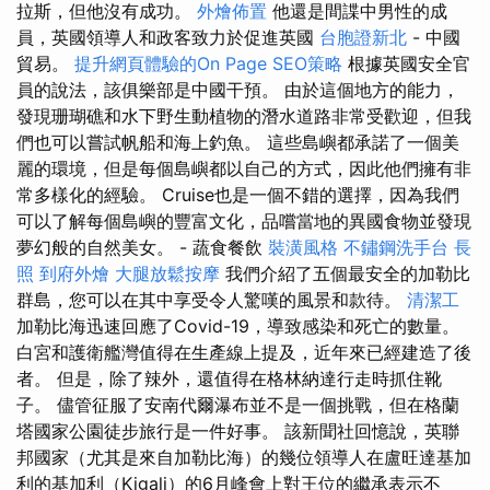
拉斯，但他沒有成功。
外燴佈置
他還是間諜中男性的成
員，英國領導人和政客致力於促進英國
台胞證新北
- 中國
貿易。
提升網頁體驗的On Page SEO策略
根據英國安全官
員的說法，該俱樂部是中國干預。 由於這個地方的能力，
發現珊瑚礁和水下野生動植物的潛水道路非常受歡迎，但我
們也可以嘗試帆船和海上釣魚。 這些島嶼都承諾了一個美
麗的環境，但是每個島嶼都以自己的方式，因此他們擁有非
常多樣化的經驗。 Cruise也是一個不錯的選擇，因為我們
可以了解每個島嶼的豐富文化，品嚐當地的異國食物並發現
夢幻般的自然美女。 - 蔬食餐飲
裝潢風格
不鏽鋼洗手台
長
照
到府外燴
大腿放鬆按摩
我們介紹了五個最安全的加勒比
群島，您可以在其中享受令人驚嘆的風景和款待。
清潔工
加勒比海迅速回應了Covid-19，導致感染和死亡的數量。
白宮和護衛艦灣值得在生產線上提及，近年來已經建造了後
者。 但是，除了辣外，還值得在格林納達行走時抓住靴
子。 儘管征服了安南代爾瀑布並不是一個挑戰，但在格蘭
塔國家公園徒步旅行是一件好事。 該新聞社回憶說，英聯
邦國家（尤其是來自加勒比海）的幾位領導人在盧旺達基加
利的基加利（Kigali）的6月峰會上對王位的繼承表示不