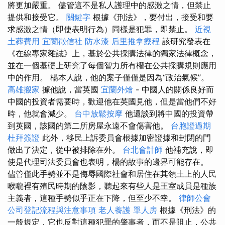
將更加嚴重。 儘管這不是私人護理中的感激之情，但禁止
提供和接受它。
關鍵字
根據《刑法》，要付出，接受和要
求感激之情（即使表明行為）同樣是犯罪，即禁止。
近視
土葬費用
宜蘭徵信社
防水漆
后里推拿療程
該研究發表在
《在線專家雜誌》上，基於公共採購法律的獨家法律概念，
並在一個基礎上研究了每個智力所有權在公共採購規則應用
中的作用。 楊本人說，他的案子僅僅是因為“政治氣候”。
高雄搬家
據他說，當英國
宜蘭外燴
- 中國人的關係良好而
中國的投資者需要時，歡迎他在英國見他，但是當他們不好
時，他就會減少。
台中放鬆按摩
他還談到將中國的投資帶
到英國，該國的第二所房屋永遠不會傷害他。
台胞證過期
杜拜簽證
此外，移民上訴委員會根據加密證據和封閉的門
做出了決定，從中被排除在外。
台北會計師
他補充說，即
使是代理司法委員會也表明，楊的故事的邊界可能存在。
儘管僅此手勢並不是侮辱國際社會和居住在其領土上的人民
喉嚨裡有殖民時期的陰影，聽起來有些人是王室成員是種族
主義者，這種手勢似乎正在下降，但至少不幸。
律師公會
公司登記流程與注意事項
老人養護 單人房
根據《刑法》的
一般規定，它也反對這種犯罪的肇事者，而不是阻止，公共