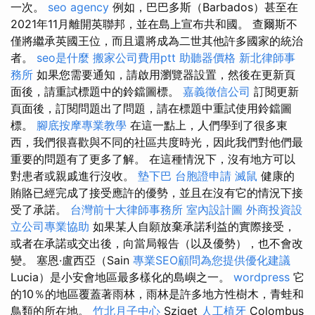
一次。
seo agency
例如，巴巴多斯（Barbados）甚至在
2021年11月離開英聯邦，並在島上宣布共和國。 查爾斯不
僅將繼承英國王位，而且還將成為二世其他許多國家的統治
者。
seo是什麼
搬家公司費用ptt
助聽器價格
新北律師事
務所
如果您需要通知，請啟用瀏覽器設置，然後在更新頁
面後，請重試標題中的鈴鐺圖標。
嘉義徵信公司
訂閱更新
頁面後，訂閱問題出了問題，請在標題中重試使用鈴鐺圖
標。
腳底按摩專業教學
在這一點上，人們學到了很多東
西，我們很喜歡與不同的社區共度時光，因此我們對他們最
重要的問題有了更多了解。 在這種情況下，沒有地方可以
對患者或親戚進行沒收。
墊下巴
台胞證申請
滅鼠
健康的
賄賂已經完成了接受應許的優勢，並且在沒有它的情況下接
受了承諾。
台灣前十大律師事務所
室內設計圖
外商投資設
立公司專業協助
如果某人自願放棄承諾利益的實際接受，
或者在承諾或交出後，向當局報告（以及優勢），也不會改
變。 塞恩·盧西亞（Sain
專業SEO顧問為您提供優化建議
Lucia）是小安會地區最多樣化的島嶼之一。
wordpress
它
的10％的地區覆蓋著雨林，雨林是許多地方性樹木，青蛙和
鳥類的所在地。
竹北月子中心
Sziget
人工植牙
Colombus