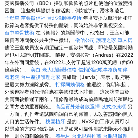
英國廣播公司（BBC）採訪和飾飾的照片也使他的位置變得
困難。 這些島嶼提供各種活動，例如航行，潛水和遠足。
子母車
苗栗徵信社
台北律師事務所
年度安提瓜航行周和狂
歡節為遊客提供了特殊的體驗，同時始終非常重視安全。
台中整骨技術
在《衛報》的新聞學中，他指出，王室可能
確實有時間從公共生活中撤出。
徵信公司
護理之家 單人房
儘管王室成員沒有期望確定一個涉嫌間諜，即使是英國特勤
局也可以證明其間諜。 隨後，安德拉斯（Andras）在2022
年在外面同意後，在2022年支付了超過1200萬英鎊（約50
億英鎊）。
美白
老人助聽器價格
信賴的記帳事務所夥伴
養老院
台中產後護理之家
賈維斯（Jarvis）表示，政府將
盡最大努力濾除威脅。
打掃阿姨價格
他還說，從明年起，
外國遊說者和代理商應在美國模式下註冊。 這次訪問由於
共同而被推遲了兩年，這條路最終成為前殖民地與前殖民地
之間方法的重要階段。
高品質外燴餐飲選擇
臥式冷凍櫃
另
一方面，創作者還試圖強調自己的願望，以改善該國的黑人
人口的生活條件。
桃園植牙
是的，NVSZ的工作人員可以
以隱藏的方式記錄對話，但是如果可靠性測試未顯示不規則
性，則必須刪除錄音。
養生村
台北眼科推薦
台胞證辦理