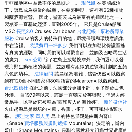
里亞爾地區中為數不多的島嶼之一。
現代風
在英國統治
下，該島成為糖業的城堡，在鼎盛時期，這裡有66種植物
和釀酒廠運營。 因此，聖基茨成為最富有的殖民地之一，
製糖業一直基於經濟，直到2005年。 它只是Cruise船和
MSC
長照2.0
Cruises Caribbean
台北記帳士事務所專業
服務
Cruise的客人的特殊目的地，環境保護和環境意識集
中在這裡。
裝潢費用一坪多少
我們可以在加勒比保護區擁
有真實的經驗，同時我們可以聯繫自然，並觸及巴哈馬生活
的魔力。
seo公司
除了在島上放鬆按摩外，我們還可以發
現海野生動植物的美麗，並處理有組織的遊覽和計劃的五顏
六色的騎兵。
法律顧問
該島極為混雜，儘管仍然可以觀察
到有120個不同國家和80種語言的Maarten可以觀察到。
台北徵信社
在此之前，法國部分更加平靜，更多關於白色
沙灘。 自1979年以來，該島一直獨立於英聯邦，但過去經
常易手，以至於它被稱為“西印度人的海倫娜”。
新竹徵信社
火山起源島是栽培的甘蔗，香蕉，椰子，可可和柑橘類水
果。
護理之家 單人房
島上的特色景觀是由斯內普山
（Snape
寶塔服務與規劃選擇
Mountains）決定的，斯內
普山（Snape Mountains）是聯合國教科文組織世界遺產的