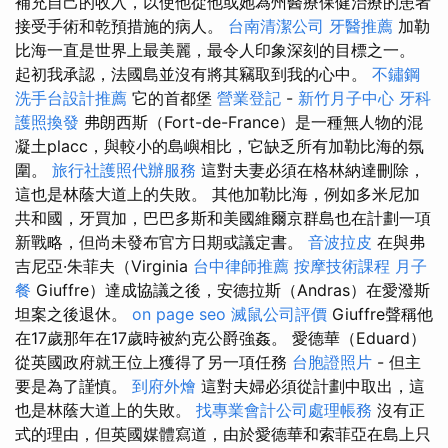
補充自己的收入，以使他從他或她為州醫療保健治療的患者
接受手術和乾預措施的病人。
台南清潔公司
牙醫推薦
加勒
比海一直是世界上最美麗，最令人印象深刻的目標之一。
起初我承認，法國島並沒有將其竊取到我的心中。
不鏽鋼
洗手台設計推薦
它的首都堡
營業登記
-
新竹月子中心
牙科
護照換發
弗朗西斯（Fort-de-France）是一種無人物的混
凝土placc，與較小的島嶼相比，它缺乏所有加勒比海的氛
圍。
旅行社護照代辦服務
這對夫妻必須在格林納達刪除，
這也是林蔭大道上的失敗。 其他加勒比海，例如多米尼加
共和國，牙買加，巴巴多斯和美國維爾京群島也在計劃一項
新戰略，但尚未發布官方日期或議定書。
音波拉皮
在與弗
吉尼亞·朱菲夫（Virginia
台中律師推薦
按摩技術課程
月子
餐
Giuffre）達成協議之後，安德拉斯（Andras）在愛潑斯
坦案之後退休。
on page seo
滅鼠公司評價
Giuffre聲稱他
在17歲那年在17歲時被約克公爵強姦。 愛德華（Eduard）
從英國政府就王位上獲得了另一項任務
台胞證照片
- 但主
要是為了謹慎。
到府外燴
這對夫婦必須從計劃中取出，這
也是林蔭大道上的失敗。
找專業會計公司處理帳務
沒有正
式的理由，但英國媒體寫道，由於愛德華和索菲亞在島上只