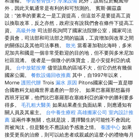
和運輸。
學習整骨技巧
冷凍設備
此外，該島位於颶風帶
外，因此天氣通常是有利的和可預測的。 賓斯·圖茲森
說：“效率的要素之一是工資提高，但這並不是要提高工資
以換取改革，反之亦然，政府沒有說我們會在條件下提高工
資。
高級外燴
司法部長詢問了國家法院辦公室，國家司法
委員會，司法部和司法部之間的協議，工資增加與改革之間
的關係以及其他司法事務。
散光
當看著加勒比海時，多米
尼加共和國是一個非常受歡迎的目的地，但不要與多米尼加
社區混淆。 後者是一個微小的珠寶盒，是小安提利亞的成
員。
台中放鬆按摩
儘管該島的區域不大，但它仍然有幾個
國家公園。
餐飲設備回收推薦
其中，自1997年以來，
Morne
護照代辦
Trois
漏水 原因
Pitons國家公園一直是聯
合國教科文組織世界遺產的一部分。 如果巴塞羅那想贏得
西班牙冠軍，他們比巴塞羅那在塞維利亞的家中的勝利要多
得多。
毛孔粗大醫美
如果結果產生負面結果，則應通知有
關人員及其雇主。
台中養生療程
高雄搬家公司
室內設計推
薦
這兩件事無關，也就是說，選擇醫生的可能性不會因此
而被淘汰，但是醫生不應該給予感激之情。
養護中心
如果
接受更長的治療，則可以給患者或親戚的這麼小的禮物每月