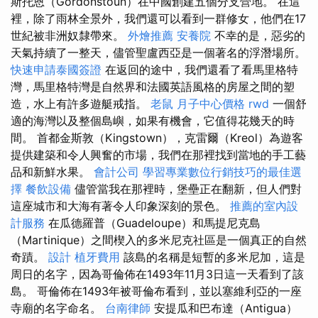
斯托恩（Gordonstoun）在中國創建五個分支營地。 在這
裡，除了雨林全景外，我們還可以看到一群修女，他們在17
世紀被非洲奴隸帶來。
外燴推薦
安養院
不幸的是，惡劣的
天氣持續了一整天，儘管聖盧西亞是一個著名的浮潛場所。
快速申請泰國簽證
在返回的途中，我們還看了看馬里格特
灣，馬里格特灣是自然界和法國英語風格的房屋之間的塑
造，水上有許多遊艇戒指。
老鼠
月子中心價格
rwd
一個舒
適的海灣以及整個島嶼，如果有機會，它值得花幾天的時
間。 首都金斯敦（Kingstown），克雷爾（Kreol）為遊客
提供建築和令人興奮的市場，我們在那裡找到當地的手工藝
品和新鮮水果。
會計公司
學習專業數位行銷技巧的最佳選
擇
餐飲設備
儘管當我在那裡時，堡壘正在翻新，但人們對
這座城市和大海有著令人印象深刻的景色。
推薦的室內設
計服務
在瓜德羅普（Guadeloupe）和馬提尼克島
（Martinique）之間楔入的多米尼克社區是一個真正的自然
奇蹟。
設計
植牙費用
該島的名稱是短暫的多米尼加，這是
周日的名字，因為哥倫佈在1493年11月3日這一天看到了該
島。 哥倫佈在1493年被哥倫布看到，並以塞維利亞的一座
寺廟的名字命名。
台南律師
安提瓜和巴布達（Antigua）