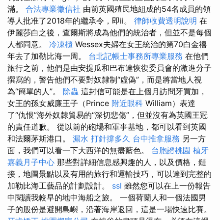
滿。
合法專業徵信社
由前英國殖民地組成的54名成員的領
導人批准了2018年的繼承令，即ii。
律師收費透明說明
在
伊麗莎白之後，查爾斯將成為他們的統治者，但並不是每個
人都同意。
冷凍櫃
Wessex夫婦在女王統治的第70白金禧
年去了加勒比海一周。
台北記帳士事務所專業服務
在他們
旅行之前，他們是由安提瓜和巴布達恢復委員會的激進分子
撰寫的，警告他們不要對奴隸制“虛偽”，而是將當地人視
為“簡單的人”。
除蟲
這封信可能是在上個月訪問牙買加，
女王的孫女威廉王子（Prince
附近眼科
William）表達
了“仇恨”海外奴隸貿易的“深切悲傷”，但並沒有為英國王冠
的責任道歉。 從以前的砲場和軍事基地，都可以看到英國
和法爾茅斯港口。
漏水 打針撐多久
台中推拿服務
另一方
面，我們可以看一下大西洋的無盡藍色。
台胞證桃園
植牙
嘉義月子中心
那些對詳細信息感興趣的人，以及價格，鏈
接，地圖景點以及有用的旅行和運輸技巧，可以達到完整的
加勒比海工藝品的計劃設計。
ssl
雖然您可以在上一份報告
中閱讀我較早的地中海船之旅。 一個荷蘭人和一個法國男
子的股份是避開島嶼，沿著海岸返回，這是一場快速比賽。