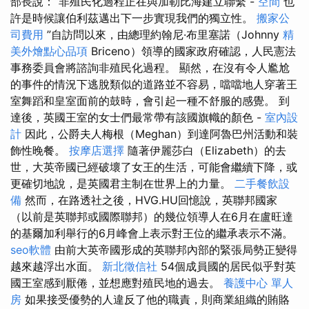
部長說：“非殖民化過程正在與加勒比海建立聯繫 -
空間
也
許是時候讓伯利茲邁出下一步實現我們的獨立性。
搬家公
司費用
”自訪問以來，由總理約翰尼·布里塞諾（Johnny
精
美外燴點心品項
Briceno）領導的國家政府確認，人民憲法
事務委員會將諮詢非殖民化過程。 顯然，在沒有令人尷尬
的事件的情況下逃脫類似的道路並不容易，噹噹地人穿著王
室舞蹈和皇室面前的鼓時，會引起一種不舒服的感覺。 到
達後，英國王室的女士們最常帶有該國旗幟的顏色 -
室內設
計
因此，公爵夫人梅根（Meghan）到達阿魯巴州活動和裝
飾性晚餐。
按摩店選擇
隨著伊麗莎白（Elizabeth）的去
世，大英帝國已經破壞了女王的生活，可能會繼續下降，或
更確切地說，是英國君主制在世界上的力量。
二手餐飲設
備
然而，在路透社之後，HVG.HU回憶說，英聯邦國家
（以前是英聯邦或國際聯邦）的幾位領導人在6月在盧旺達
的基爾加利舉行的6月峰會上表示對王位的繼承表示不滿。
seo軟體
由前大英帝國形成的英聯邦內部的緊張局勢正變得
越來越浮出水面。
新北徵信社
54個成員國的居民似乎對英
國王室感到厭倦，並想應對殖民地的過去。
養護中心 單人
房
如果接受優勢的人違反了他的職責，則商業組織的賄賂