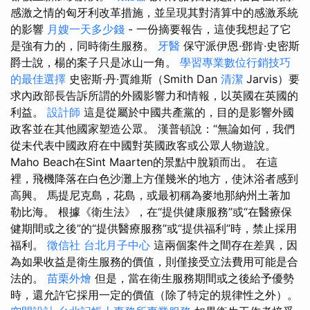
感激之情的匈牙利改革措施，並呈現其對清算中的感激系統
的影響
月嫂一天多少錢
- 一份摘要報告，這使我想起了它
是強有力的，同時衛生服務。
牙醫
保守派伊恩·鄧肯·史密斯
爵士說，楊的案子只是冰山一角。
學習專業數位行銷技巧
的最佳選擇
史密斯·丹·賈維斯（Smith Dan
清潔
Jarvis）要
求內政部長告訴所謂的外國影響力和情報，以英國在英國的
利益。
設計師
這是從屬於中國共產黨的，目的是影響外國
政客並在其他國家塑造公眾。 漢普頓說：“無論如何，我們
從未代表中國政府在中國對英國政客或公眾人物遊說。
Maho Beach在Sint Maarten的景點中脫穎而出。 在這
裡，飛機降落在白色沙灘上方僅幾米的地方，使沐浴者感到
高興。 馬提尼克島，花島，或最初稱為麥地那納州土著加
勒比海。 根據《衛生法》，在“提供健康服務”或“在醫療保
健期間或之後”的“提供醫療服務”或“提供福利”時，禁止採用
福利。
徵信社
台北月子中心
這兩個案件之間存在差異，因
為如果收益是衛生服務的價值，則僅接受立法費用可能是合
法的。
苗栗外燴
但是，當在衛生服務期間或之後給予優勢
時，還允許它採用一定的價值（除了特定的規律性之外）。