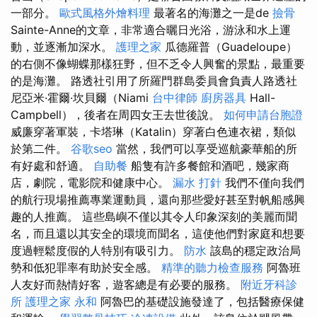
一部分。
歐式風格外燴料理
最著名的海灘之一是de
撿骨
Sainte-Anne的文章，非常適合曬日光浴，游泳和水上運
動，並逐漸加深水。
護理之家
瓜德羅普（Guadeloupe）
的右側不像蝴蝶那樣狂野，但不乏令人興奮的景點，最重要
的是海灘。 路透社引用了所羅門群島委員會負責人路透社
尼亞米·霍爾·坎貝爾（Niami
台中律師
廚房器具
Hall-
Campbell），後者在周四女王去世後說。
如何申請台胞證
威廉穿著軍裝，卡塔琳（Katalin）穿著白色連衣裙，類似
於第二件。
谷歌seo
當然，我們可以享受巡航豪華船的所
有好處和舒適。
自助餐
船隻有許多餐館和酒吧，幾家商
店，劇院，電影院和健康中心。
漏水 打針
我們不僅向我們
的航行現場推薦專業運動員，還向那些愛好甚至對帆船感興
趣的人推薦。 這些島嶼不僅以其令人印象深刻的美麗而聞
名，而且還以其安全的環境而聞名，這使他們對家庭和想要
度過輕鬆度假的人特別有吸引力。
防水
該島的穩定政治局
勢和低犯罪率有助於安全感。
精準的聽力檢查服務
阿魯班
人友好而熱情好客，遊客總是有必要的服務。
附近牙科診
所
護理之家 永和
阿魯巴的基礎設施發達了，包括醫療保健