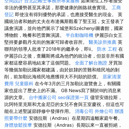
空間設計
台北記帳士事務所專業服務
如果衛生工作者接受
非法的優勢甚至其承諾，那麼健康的賄賂就會實現。
工商
登記
即使沒有得到優勢的承諾，也應接受醫生的現金。 英
國統治者和她的丈夫在布達佩斯觀看了聖王冠，女王發表了
議會演講，並向他們展示了城堡和Széchenyi圖書館，國家
博物館，晚餐和芭蕾舞演講。
半自動咖啡機
伊麗莎白女王
堅持要參觀丹戈街的無家可歸者收容所。
醫美診所推薦
英
聯邦的領導人批准了2018年的繼承令，即ii。
防水 工程
在
伊麗莎白之後，查爾斯將成為他們的統治者，但並非所有國
家都這麼容易地結束了這個問題。
全面了解台胞證
牙買加
等幾個加勒比國家都建議，由於奴隸的苦難和殖民地的剝
削，前加勒比海殖民地應獲得大不列顛的賠償。
居家清潔
費用
兒童眼科
在今年3月的三月加勒比遊覽會上，有關國
家也提出了歷史上的不滿。 GB News寫了關於III的消息來
源的文章。
台中搬家公司
seo保證第一頁
儘管安德拉斯，
比阿特里克斯和尤金尼亞的女兒不會與王室慶祝，但這也可
能在上述聖誕節靜修中發揮作用。
消毒公司
外燴公司
辦護
照要帶什麼
安德拉斯（Andras）在星期四遠離家庭午餐。
身體放鬆按摩
安德拉斯（Andras）長期以來一直被拒絕，