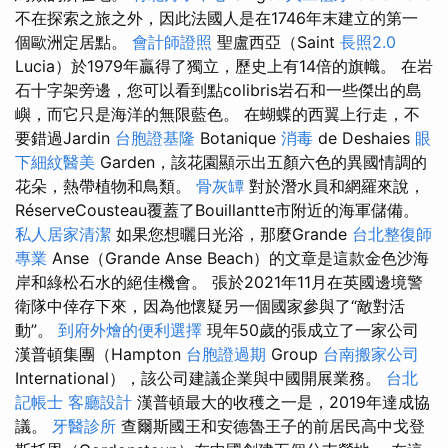
不在探索之旅之外，因此法國人是在1746年末建立的第一
個歐洲定居點。
會計師證照
聖盧西亞（Saint
長照2.0
Lucia）於1979年贏得了獨立，歷史上有14倍的旗幟。 在岩
石十字架旁邊，您可以看到點colibris岩石和一些傑出的島
嶼，而它只是海洋的無限藍色。 在蝴蝶的西翼上行走，不
要錯過Jardin
台胞證基隆
Botanique
消毒
de Deshaies
眼
下細紋醫美
Garden，該花園顯示出五顏六色的異國情調的
花朵，熱帶植物和鳥類。
骨灰罈
對於潛水員和網羅來說，
RéserveCousteau覆蓋了Bouillantte市附近的海軍儲備。
私人居家清潔
如果您想曬日光浴，那麼Grande
台北整復師
專業
Anse（Grande Anse Beach）的文章是這款金色沙海
岸和綠松石水的絕佳機會。 張於2021年11月在英國邊境警
衛隊中倖存下來，因為他懷疑另一個國家參與了“敵對活
動”。
到府外燴的便利選擇
現年50歲的張成立了一家公司
漢普頓集團（Hampton
台胞證過期
Group
台南搬家公司
International），該公司建議企業與中國開展業務。
台北
記帳士
客廳設計
漢普頓最大的收穫之一是，2019年達成協
議。
牙醫診所
查爾斯國王和安德魯王子的前居民高中戈登