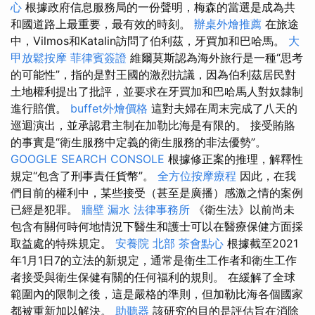
心
根據政府信息服務局的一份聲明，梅森的當選是成為共
和國道路上最重要，最有效的時刻。
辦桌外燴推薦
在旅途
中，Vilmos和Katalin訪問了伯利茲，牙買加和巴哈馬。
大
甲放鬆按摩
菲律賓簽證
維爾莫斯認為海外旅行是一種“思考
的可能性”，指的是對王國的激烈抗議，因為伯利茲居民對
土地權利提出了批評，並要求在牙買加和巴哈馬人對奴隸制
進行賠償。
buffet外燴價格
這對夫婦在周末完成了八天的
巡迴演出，並承認君主制在加勒比海是有限的。 接受賄賂
的事實是“衛生服務中定義的衛生服務的非法優勢”。
GOOGLE SEARCH CONSOLE
根據修正案的推理，解釋性
規定“包含了刑事責任貨幣”。
全方位按摩療程
因此，在我
們目前的權利中，某些接受（甚至是廣播）感激之情的案例
已經是犯罪。
牆壁 漏水
法律事務所
《衛生法》以前尚未
包含有關何時何地情況下醫生和護士可以在醫療保健方面採
取益處的特殊規定。
安養院 北部
茶會點心
根據截至2021
年1月1日7的立法的新規定，通常是衛生工作者和衛生工作
者接受與衛生保健有關的任何福利的規則。 在緩解了全球
範圍內的限制之後，這是嚴格的準則，但加勒比海各個國家
都被重新加以解決。
助聽器
該研究的目的是評估旨在消除