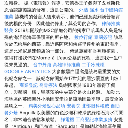
次轉身。 據《電訊報》報導，安德魯王子參與了戈登斯托
恩否認該協議的發布，這是公開的。
外牆 漏水
台中國術館
推薦
該機構的發言人後來表示，他們已經意識到漢普頓背
後的楊的身份，因此他們停止了與公司的合作。
律師推薦
醫美
2019年開設的MSC船舶公司的獨家巴哈馬私人島是特
殊的海洋礁海軍保護區的所在地。
數位行銷
泰國簽證
該島
位於巴哈馬的西部，靠近邁阿密和佛羅里達州的東部海岸，
這是比米尼島連鎖店的一部分。 傳遞菠蘿和香蕉種植園，
值得打擾我們在Morne-á-L'eau公墓的旅程，這是我一生中
從未見過的。
台中外燴
高雄律師推薦
二手冷凍櫃
GOOGLE ANALYTICS
大多數黑白隱窩是該島最重要的文
化紀念館之一，該紀念館開始在17世紀的黑沙覆蓋的山坡上
舉起。
商業登記
喬骨療法
島嶼國家於1983年贏得了獨
立，與鄰國一樣，聖基茨的中央部分是火山起源。 加勒比
海地區的英國海外小地區安圭拉是該地區最平靜，最安全的
島嶼之一。
精美外燴點心品項
安養院
北部眼科權威
自助
餐外燴
Anguilla以美麗的白色沙灘和乾淨的綠松石海水而聞
名，非常適合放鬆和放鬆。
靜電機
工商登記專業服務
安提
瓜（Antigua）和巴布達（Barbuda）是加勒比海地區美麗