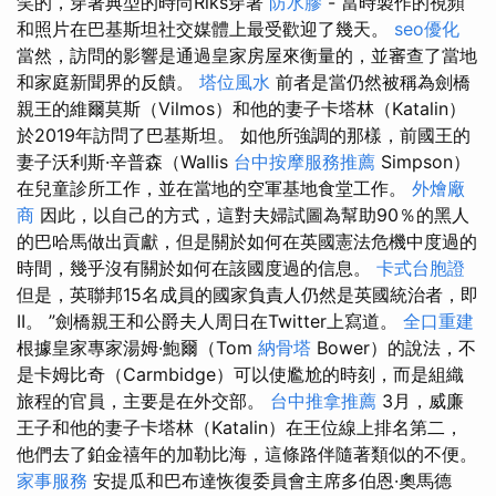
笑的，穿著典型的時尚Riks穿著
防水膠
- 當時製作的視頻
和照片在巴基斯坦社交媒體上最受歡迎了幾天。
seo優化
當然，訪問的影響是通過皇家房屋來衡量的，並審查了當地
和家庭新聞界的反饋。
塔位風水
前者是當仍然被稱為劍橋
親王的維爾莫斯（Vilmos）和他的妻子卡塔林（Katalin）
於2019年訪問了巴基斯坦。 如他所強調的那樣，前國王的
妻子沃利斯·辛普森（Wallis
台中按摩服務推薦
Simpson）
在兒童診所工作，並在當地的空軍基地食堂工作。
外燴廠
商
因此，以自己的方式，這對夫婦試圖為幫助90％的黑人
的巴哈馬做出貢獻，但是關於如何在英國憲法危機中度過的
時間，幾乎沒有關於如何在該國度過的信息。
卡式台胞證
但是，英聯邦15名成員的國家負責人仍然是英國統治者，即
II。 ”劍橋親王和公爵夫人周日在Twitter上寫道。
全口重建
根據皇家專家湯姆·鮑爾（Tom
納骨塔
Bower）的說法，不
是卡姆比奇（Carmbidge）可以使尷尬的時刻，而是組織
旅程的官員，主要是在外交部。
台中推拿推薦
3月，威廉
王子和他的妻子卡塔林（Katalin）在王位線上排名第二，
他們去了鉑金禧年的加勒比海，這條路伴隨著類似的不便。
家事服務
安提瓜和巴布達恢復委員會主席多伯恩·奧馬德