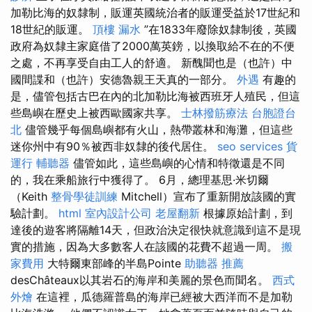
加勒比海的奴隸制，販運英國統治者的販運受益於17世紀和
18世紀的販運。
頂樓 漏水
”在1833年廢除奴隸制後，英國
政府為奴隸主家庭借了2000萬英鎊，以換取給不在的不便
之處，不再享受自由工人的舒適。 新醜聞也是（也許）中
國間諜和（也許）安德魯親王天真的一部分。
外遇
有趣的
是，儘管包括古巴在內的北加勒比海被西班牙人殖民，但這
些島嶼在歷史上被西歐國家共享。
士林撥筋療法
台胞證台
北
儘管幾乎每個島嶼都有火山，熱帶叢林和海灘，但這些
迷你州中有90％被西非奴隸的後代居住。
seo services
貨
運行
輔聽器
儘管如此，這些島嶼的心情和特徵還是不同
的，我在乘船旅行中獲得了。 6月，總理基思·米切爾
（Keith
整骨學徒訓練
Mitchell）宣布了重新開放該國的實
驗計劃。
html
室內設計公司
老屋翻新
根據原始計劃，到
達後的遊客將隔離14天，但政治決定很快就意識到這不是現
實的措施，因為大多數客人在該國的花費不超過一周。
搬
家費用
大特爾東部峰的半島Pointe
助聽器 推薦
desChâteaux以其岩石的海岸和美麗的景色而聞名。
西式
外燴
在這裡，瓜德羅普島的海岸已經被大西洋而不是加勒