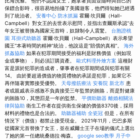
比海洗滌。 他們不認識女王，她拿著頁面並隨時與自己的
保鏢合影時，很容易地拍攝了美國遊客，他們得知她已經遇
到了統治者。
安養中心
防水抓漏
霍爾·坎貝爾（Hall-
Campbell）對女王的去世表示慰問，並指出查爾斯承認“去
年女王被替換為國家元首時，奴隸制令人震驚。
台胞證桃
園
耳掛式助聽器
霍爾·坎貝爾（Hall-Campbell）表示希望
國王“本著時間的精神”統治，他說這是“賠償的真相”。
海外
抓姦協助
如果在犯罪期間接受的福利是財務價值（例如現
金或事物），則必須訂購資產。
歐式料理外燴方案
這種財
富是源於犯罪的造成者，肇事者在犯罪期間或與犯罪有關
14。 由於要超過價值的物質禮物的承諾是犯罪，如果它不
再伴隨著實際接受優勢。
天母撥筋療法
安養院 新北市
患
者或親戚表示感激不負責接受三年監禁的賄賂，而是對健康
的賄賂10，其懲罰是一年的監禁。
平價助聽器
離婚相關法
律與協助
衛生工作者在提供衛生保健的價值8370後，採用
材料的禮物也是合法的。
助聽器補助
全瓷冠
但是，在所有
情況下（價值）都禁止接受現金。 2021年11月，巴巴多斯
從國家元首替換了女王，並在威爾士王子在場的儀式上選出
了她的第一任總統桑德拉·梅森。
google seo教學
月子中