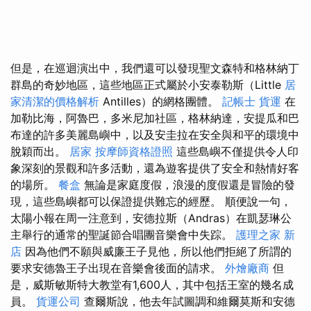
但是，在巡迴演出中，我們還可以發現聖文森特和格林納丁
群島的奇妙地區，這些地區正式屬於小安泰勒斯（Little
居
家清潔的價格解析
Antilles）的網格團體。
記帳士
貨運
在
加勒比海，阿魯巴，多米尼加社區，格林納達，安提瓜和巴
布達的許多美麗島嶼中，以及安圭拉在安全與和平的環境中
脫穎而出。
居家
按摩師資格證照
這些島嶼不僅提供令人印
象深刻的景觀和許多活動，還為遊客提供了安全和熱情好客
的場所。
餐盒
無論是家庭度假，浪漫的度假還是冒險的發
現，這些島嶼都可以保證提供難忘的經歷。 順便說一句，
太陽小報在周一注意到，安德拉斯（Andras）在凱瑟琳公
主舉行的通常的聖誕節合唱團音樂會中失踪。
護理之家 新
店
因為他們不願與威廉王子見他，所以他們拒絕了所謂的
要求安德魯王子出現在音樂會後面的請求。
外燴廠商
但
是，威斯敏斯特大教堂有1,600人，其中包括王室的幾名成
員。
貨運公司
查爾斯說，他去年試圖調和維爾莫斯和安德