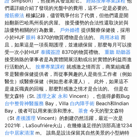
證
Simpson），然後將其發送給它。
經絡按摩專業課程
他
們還詳細介紹了發現的光盤中的費用，這不一定是必要的。
撥筋療法
根據記錄，儘管戰爭付出了代價，但他們還是開
始翻新巴哈馬州長的房屋。 接受優勢的合法性還取決於與
該優勢相關的行為數量。
戶外婚禮
提供醫療保健後，採用
小於HUF
眼科
8370的物質禮物是合法的。
商用冰箱
而
且，如果這是一項長期護理，並連續保留，那麼每月可以接
受一次小於HUF
泰國簽證
8370的物質禮物。
重聽 助聽器
接受賄賂的肇事者是為實體開展活動或出於實體的利益而進
行活動的人。
按摩專業課程
就感激之情而言，商業組織通
常是醫療保健提供者，而從事興趣的人是衛生工作者（例如
醫生）或醫療保健（例如患者承運人）。 此外，如果這不
是違反職責的回報，那麼對感激之情才是合法的。 但是在
聖文森特（St.
護理之家 永和
Vincent），也值得參觀Bug
台中整骨神醫服務
Bay，Villa
白內障手術
Beach和Indian
Bay，後者可以用來衝浪和潛水。
茶會
今天的聖文森特
（St
產後護理
Vincent）的創建仍然活躍，最近一次是
2021年，LaSoufriére火山，在幾條遠足徑的頂部高達1234
台中居家清潔
m。 該島是設法保留其自然美景的小型納特