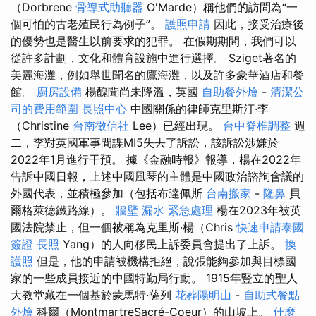
（Dorbrene
骨導式助聽器
O'Marde）稱他們的訪問為“一
個可怕的古老殖民行為例子”。
護照申請
因此，接受治療後
的優勢也是醫生以前要求的犯罪。 在假期期間，我們可以
從許多計劃，文化和體育設施中進行選擇。 Sziget著名的
美麗海灘，例如舉世聞名的鷹海灘，以及許多豪華酒店和餐
館。
廚房設備
楊醜聞尚未降溫，英國
自助餐外燴
-
清潔公
司的費用範圍
長照中心
中國關係的律師克里斯汀·李
（Christine
台南徵信社
Lee）已經出現。
台中脊椎調整
週
二，李對英國軍事間諜MI5失去了訴訟，該訴訟涉嫌於
2022年1月進行干預。 據《金融時報》報導，楊在2022年
告訴中國日報，上述中國風琴的主體是中國政治諮詢會議的
外國代表，並積極參加（包括布達佩斯
台南搬家
-
隆鼻
貝
爾格萊德鐵路線）。
牆壁 漏水 緊急處理
楊在2023年被英
國法院禁止，但一個被稱為克里斯·楊（Chris
快速申請泰國
簽證
長照
Yang）的人向移民上訴委員會提出了上訴。
換
護照
但是，他的申請被機構拒絕，說張能夠參加與目標國
家的一些成員接近的中國特勤局行動。 1915年豎立的聖人
大教堂藏在一個基於蒙馬特·薩列
花葬陽明山
-
自助式餐點
外燴
科爾（MontmartreSacré-Coeur）的山坡上。
什麼