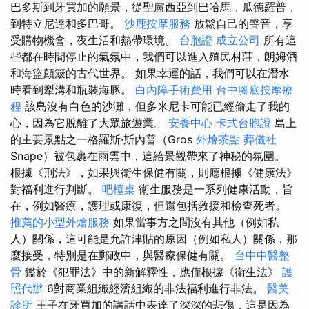
巴多斯到牙買加的願景，從聖盧西亞到巴哈馬，瓜德羅普，
到特立尼達和多巴哥。
沙鹿按摩服務
放鬆自己的聲音，享
受購物機會，夜生活和熱帶環境。
台胞證
成立公司
所有這
些都在時間停止的氣氛中，我們可以進入殖民村莊，朗姆酒
和海盜顛簸的古代世界。 如果幸運的話，我們可以在潛水
時看到犁溝和瓶裝海豚。
白內障手術費用
台中腳底按摩療
程
該島沒有白色的沙灘，但多米尼卡可能已經偷走了我的
心，因為它脫離了大眾旅遊業。
安養中心
卡式台胞證
島上
的主要景點之一格羅斯·斯內普（Gros
外燴茶點
葬儀社
Snape）被包裹在雨雲中，這給景觀帶來了神秘的氛圍。
根據《刑法》，如果與衛生保健有關，則應根據《健康法》
對福利進行判斷。
吧檯桌
衛生服務是一系列健康活動，旨
在，例如醫療，護理或康復，但還包括救援和檢查死者。
推薦的小型外燴服務
如果當事方之間沒有其他（例如私
人）關係，這可能是允許津貼的原因（例如私人）關係，那
麼接受，特別是在郵政中，與醫療保健有關。
台中中醫整
骨
鑑於《犯罪法》中的新解釋性，應僅根據《衛生法》
護
照代辦
6對商業組織經濟組織的非法福利進行非法。
醫美
診所
王子在牙買加的講話中表達了深深的悲傷，這是因為