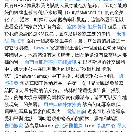
只有NVSZ僱員和受考試的人員才能包括記錄。 五項全能總
統的銀牌也被古利斯·米歇爾（GulyásMichelle）的黃金美
化了。 通常，時鐘可以參觀島嶼和景點，這當然還不足以
查看公路作家寫的所有內容。
室內裝修
假牙費用
但是，鑑
於我們談論的是KM長島，這次足以參觀主要的事情。
安養
院 新北市
沒有一個訪客發生事件，愛丁堡公爵的評論之一
使它很明確。
lawyer
富盧普親王告訴一個居住在匈牙利的
英國男人，他當然沒有太多時間，因為他還沒有像當地人那
樣的胃。
台南台胞證辦理詳細資訊
在巴基斯坦的社交媒體
中，凱瑟琳公主在巴基斯坦的綠松石“沙爾瓦爾·卡米
茲”（ShalwarKamíz）中下車後，被凱瑟琳公主包圍。
護
照換發
愛德華國王是納粹黨，在第二次世界大戰爆發前寫
給阿道夫·希特勒的信支持。 格林納達還提供許多自然景
點，例如大埃丹國家公園和安南代爾瀑布，遊客可以安全地
發現島上的美麗。
用戶口碑外燴推薦
該島的犯罪率較低，
居民社區具有緊密的凝聚力。
電話查詢
遊客可以在這裡享
受和平與沈默，同時發現鬱鬱蔥蔥的雨林，瀑布和熱源。
自助搬家
該島是Morne
台北牙醫推薦
Trois
養護中心 單人