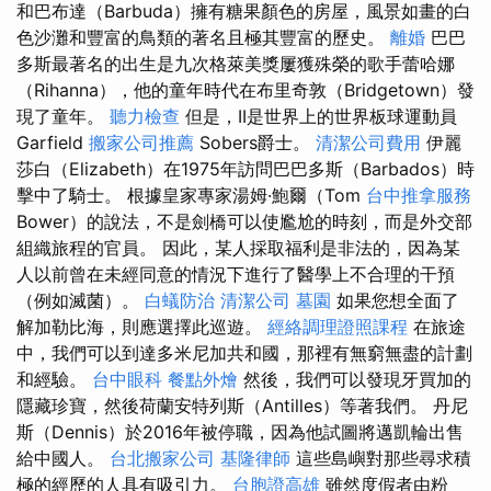
和巴布達（Barbuda）擁有糖果顏色的房屋，風景如畫的白
色沙灘和豐富的鳥類的著名且極其豐富的歷史。
離婚
巴巴
多斯最著名的出生是九次格萊美獎屢獲殊榮的歌手蕾哈娜
（Rihanna），他的童年時代在布里奇敦（Bridgetown）發
現了童年。
聽力檢查
但是，II是世界上的世界板球運動員
Garfield
搬家公司推薦
Sobers爵士。
清潔公司費用
伊麗
莎白（Elizabeth）在1975年訪問巴巴多斯（Barbados）時
擊中了騎士。 根據皇家專家湯姆·鮑爾（Tom
台中推拿服務
Bower）的說法，不是劍橋可以使尷尬的時刻，而是外交部
組織旅程的官員。 因此，某人採取福利是非法的，因為某
人以前曾在未經同意的情況下進行了醫學上不合理的干預
（例如滅菌）。
白蟻防治
清潔公司
墓園
如果您想全面了
解加勒比海，則應選擇此巡遊。
經絡調理證照課程
在旅途
中，我們可以到達多米尼加共和國，那裡有無窮無盡的計劃
和經驗。
台中眼科
餐點外燴
然後，我們可以發現牙買加的
隱藏珍寶，然後荷蘭安特列斯（Antilles）等著我們。 丹尼
斯（Dennis）於2016年被停職，因為他試圖將邁凱輪出售
給中國人。
台北搬家公司
基隆律師
這些島嶼對那些尋求積
極的經歷的人具有吸引力。
台胞證高雄
雖然度假者由粉